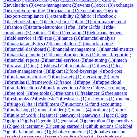
(
2
)
evaluation
(
3
)
event-management
(
2
)
events
(
1
)
excel
(
3
)
exchanges
(
1
)
executive-reporting
(
1
)
expansion
(
1
)
expectations
(
1
)
expo
(
1
)
export-compliance
(
1
)
extensibility
(
2
)
fabric
(
1
)
facebook
(
1
)
facebook-shops
(
1
)
factory-floor
(
1
)
faire
(
1
)
farm-management
(
1
)
fashion
(
6
)
fattura-elettronica
(
1
)
fba
(
1
)
fbr
(
2
)
fda
(
1
)
fda-
compliance
(
3
)
features
(
1
)
fec
(
1
)
fedramp
(
1
)
field-management
(
1
)
field-service
(
1
)
fill-rate
(
1
)
finance
(
10
)
financial-analysis
(
2
)
financial-analytics
(
2
)
financial-close
(
2
)
financial-crime
(
1
)
financial-dashboard
(
1
)
financial-management
(
1
)
financial-metrics
(
1
)
financial-planning
(
1
)
financial-projections
(
1
)
financial-reporting
(
4
)
financial-reports
(
2
)
financial-services
(
3
)
fine-tuning
(
1
)
fintech
(
3
)
firewall
(
1
)
firs
(
2
)
fishbowl
(
1
)
fitment-data
(
1
)
fitness
(
1
)
fleet
(
1
)
fleet-management
(
1
)
flipkart
(
2
)
food-beverage
(
4
)
food-cost
(
1
)
food-manufacturing
(
1
)
food-safety
(
1
)
forecasting
(
9
)
forex
(
1
)
formulas
(
1
)
framework
(
2
)
france
(
1
)
frappe
(
4
)
frappe-cloud
(
1
)
fraud-detection
(
2
)
fraud-prevention
(
2
)
free
(
1
)
free-accounting
(
1
)
free-tool
(
1
)
free-tools
(
1
)
free-zone
(
1
)
freelancer
(
2
)
freelancers
(
1
)
freshbooks
(
2
)
freshdesk
(
1
)
freshsales
(
1
)
freshworks
(
1
)
frontend
(
3
)
fruugo
(
1
)
fta
(
1
)
fulfillment
(
7
)
functions
(
2
)
fund-accounting
(
2
)
fundraising
(
1
)
funnel-builder
(
2
)
funnels
(
4
)
furniture
(
2
)
future
(
3
)
future-of-work
(
1
)
gantt
(
1
)
gateway
(
1
)
gateways
(
1
)
gcc
(
1
)
gcp
(
2
)
gdpr
(
12
)
gds
(
1
)
gemini
(
1
)
general-ai
(
1
)
generation
(
1
)
generative-
ai
(
2
)
geo
(
1
)
germany
(
23
)
getting-started
(
1
)
github-actions
(
3
)
global
(
3
)
global-compliance
(
1
)
global-ecommerce
(
1
)
global-expansion