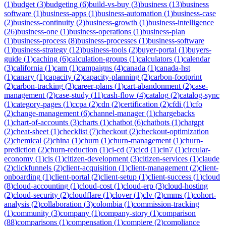
(
1
)
budget
(
3
)
budgeting
(
6
)
build-vs-buy
(
3
)
business
(
13
)
business
software
(
1
)
business-apps
(
1
)
business-automation
(
1
)
business-case
(
2
)
business-continuity
(
2
)
business-growth
(
1
)
business-intelligence
(
26
)
business-one
(
1
)
business-operations
(
1
)
business-plan
(
1
)
business-process
(
8
)
business-processes
(
1
)
business-software
(
1
)
business-strategy
(
12
)
business-tools
(
2
)
buyer-portal
(
1
)
buyers-
guide
(
1
)
caching
(
6
)
calculation-groups
(
1
)
calculators
(
1
)
calendar
(
3
)
california
(
1
)
cam
(
1
)
campaigns
(
4
)
canada
(
1
)
canada-hst
(
1
)
canary
(
1
)
capacity
(
2
)
capacity-planning
(
2
)
carbon-footprint
(
2
)
carbon-tracking
(
3
)
career-plans
(
1
)
cart-abandonment
(
2
)
case-
management
(
2
)
case-study
(
11
)
cash-flow
(
4
)
catalog
(
2
)
catalog-sync
(
1
)
category-pages
(
1
)
ccpa
(
2
)
cdn
(
2
)
certification
(
2
)
cfdi
(
1
)
cfo
(
2
)
change-management
(
6
)
channel-manager
(
1
)
chargebacks
(
1
)
chart-of-accounts
(
3
)
charts
(
1
)
chatbot
(
6
)
chatbots
(
1
)
chatgpt
(
2
)
cheat-sheet
(
1
)
checklist
(
7
)
checkout
(
2
)
checkout-optimization
(
2
)
chemical
(
2
)
china
(
1
)
churn
(
1
)
churn-management
(
1
)
churn-
prediction
(
2
)
churn-reduction
(
1
)
ci-cd
(
7
)
cicd
(
1
)
cin7
(
1
)
circular-
economy
(
1
)
cis
(
1
)
citizen-development
(
3
)
citizen-services
(
1
)
claude
(
2
)
clickfunnels
(
2
)
client-acquisition
(
1
)
client-management
(
2
)
client-
onboarding
(
1
)
client-portal
(
2
)
client-setup
(
1
)
client-success
(
1
)
cloud
(
8
)
cloud-accounting
(
1
)
cloud-cost
(
1
)
cloud-erp
(
3
)
cloud-hosting
(
2
)
cloud-security
(
2
)
cloudflare
(
1
)
clover
(
1
)
clv
(
2
)
cmms
(
1
)
cohort-
analysis
(
2
)
collaboration
(
3
)
colombia
(
1
)
commission-tracking
(
1
)
community
(
3
)
company
(
1
)
company-story
(
1
)
comparison
(
88
)
comparisons
(
1
)
compensation
(
1
)
compiere
(
2
)
compliance