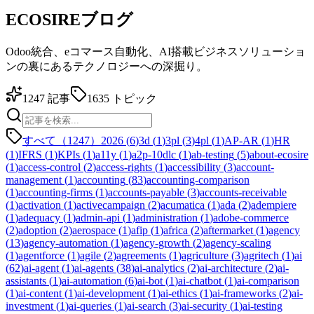
ECOSIREブログ
Odoo統合、eコマース自動化、AI搭載ビジネスソリューショ
ンの裏にあるテクノロジーへの深掘り。
1247
記事
1635
トピック
すべて（1247）
2026
(
6
)
3d
(
1
)
3pl
(
3
)
4pl
(
1
)
AP-AR
(
1
)
HR
(
1
)
IFRS
(
1
)
KPIs
(
1
)
a11y
(
1
)
a2p-10dlc
(
1
)
ab-testing
(
5
)
about-ecosire
(
1
)
access-control
(
2
)
access-rights
(
1
)
accessibility
(
3
)
account-
management
(
1
)
accounting
(
83
)
accounting-comparison
(
1
)
accounting-firms
(
1
)
accounts-payable
(
3
)
accounts-receivable
(
1
)
activation
(
1
)
activecampaign
(
2
)
acumatica
(
1
)
ada
(
2
)
adempiere
(
1
)
adequacy
(
1
)
admin-api
(
1
)
administration
(
1
)
adobe-commerce
(
2
)
adoption
(
2
)
aerospace
(
1
)
afip
(
1
)
africa
(
2
)
aftermarket
(
1
)
agency
(
13
)
agency-automation
(
1
)
agency-growth
(
2
)
agency-scaling
(
1
)
agentforce
(
1
)
agile
(
2
)
agreements
(
1
)
agriculture
(
3
)
agritech
(
1
)
ai
(
62
)
ai-agent
(
1
)
ai-agents
(
38
)
ai-analytics
(
2
)
ai-architecture
(
2
)
ai-
assistants
(
1
)
ai-automation
(
6
)
ai-bot
(
1
)
ai-chatbot
(
1
)
ai-comparison
(
1
)
ai-content
(
1
)
ai-development
(
1
)
ai-ethics
(
1
)
ai-frameworks
(
2
)
ai-
investment
(
1
)
ai-queries
(
1
)
ai-search
(
3
)
ai-security
(
1
)
ai-testing