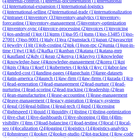
(
4
)
internal-controls
(
1
)
internal-documentation
(
1
)
international
(
11
)
international-expansion
(
1
)
international-logistics
(
1
)
international-selling
(
2
)
international-trade
(
1
)
internationalization
(
2
)
intranet
(
1
)
inventory
(
33
)
inventory-analytics
(
1
)
inventory-
forecasting
(
1
)
inventory-management
(
5
)
inventory-optimization
(
1
)
inventory-sync
(
4
)
invoice-processing
(
2
)
invoices
(
1
)
invoicing
(
1
)
ios-android
(
1
)
iot
(
11
)
iqms
(
1
)
isa-95
(
1
)
isms
(
1
)
iso-13485
(
1
)
iso-
27001
(
3
)
iso-9001
(
1
)
italy
(
1
)
iva
(
2
)
jamstack
(
1
)
japan
(
2
)
javascript
(
1
)
jewelry
(
1
)
jit
(
1
)
job-costing
(
2
)
jpk
(
1
)
json-rpc
(
2
)
jumia
(
1
)
just-in-
time
(
1
)
jwt
(
1
)
k6
(
2
)
kafka
(
1
)
kanban
(
3
)
katana
(
1
)
katana-mrp
(
1
)
kaufland
(
2
)
kdv
(
1
)
keap
(
2
)
kenya
(
1
)
klaviyo
(
1
)
knowledge
(
1
)
knowledge-base
(
4
)
knowledge-management
(
2
)
korea
(
1
)
kpi
(
3
)
kpis
(
3
)
kra
(
1
)
ksef
(
1
)
kubernetes
(
1
)
kvkk
(
1
)
kyc
(
1
)
labor-law
(
1
)
landed-cost
(
1
)
landing-pages
(
4
)
langchain
(
3
)
large-datasets
(
1
)
latin-america
(
3
)
launch
(
1
)
law-firm
(
1
)
law-firms
(
1
)
lazada
(
1
)
lcp
(
1
)
lead-generation
(
3
)
lead-management
(
2
)
lead-nurture
(
1
)
lead-
nurturing
(
1
)
lead-scoring
(
2
)
lead-tracking
(
1
)
leadership
(
2
)
lean
(
1
)
lean-manufacturing
(
1
)
lease-accounting
(
1
)
lease-management
(
2
)
leave-management
(
1
)
legacy-migration
(
1
)
legacy-systems
(
1
)
legal
(
16
)
legal-billing
(
1
)
legal-tech
(
1
)
lgpd
(
1
)
licensing
(
7
)
lightspeed
(
1
)
liquid
(
1
)
liquidity
(
1
)
listing
(
1
)
listing-optimization
(
1
)
live-chat
(
1
)
live-dashboards
(
1
)
live-shopping
(
1
)
llm
(
4
)
llm-
visibility
(
1
)
lms
(
3
)
load-balancing
(
1
)
load-testing
(
3
)
local
(
1
)
local-
seo
(
4
)
localization
(
24
)
logging
(
1
)
logistics
(
14
)
logistics-analytics
(
1
)
lohnsteuer
(
1
)
looker
(
2
)
looker-studio
(
2
)
lot-tracking
(
1
)
low-code