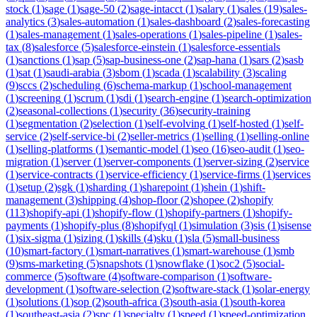
stock
(
1
)
sage
(
1
)
sage-50
(
2
)
sage-intacct
(
1
)
salary
(
1
)
sales
(
19
)
sales-
analytics
(
3
)
sales-automation
(
1
)
sales-dashboard
(
2
)
sales-forecasting
(
1
)
sales-management
(
1
)
sales-operations
(
1
)
sales-pipeline
(
1
)
sales-
tax
(
8
)
salesforce
(
5
)
salesforce-einstein
(
1
)
salesforce-essentials
(
1
)
sanctions
(
1
)
sap
(
5
)
sap-business-one
(
2
)
sap-hana
(
1
)
sars
(
2
)
sasb
(
1
)
sat
(
1
)
saudi-arabia
(
3
)
sbom
(
1
)
scada
(
1
)
scalability
(
3
)
scaling
(
9
)
sccs
(
2
)
scheduling
(
6
)
schema-markup
(
1
)
school-management
(
1
)
screening
(
1
)
scrum
(
1
)
sdi
(
1
)
search-engine
(
1
)
search-optimization
(
2
)
seasonal-collections
(
1
)
security
(
36
)
security-training
(
1
)
segmentation
(
2
)
selection
(
1
)
self-evolving
(
1
)
self-hosted
(
1
)
self-
service
(
2
)
self-service-bi
(
2
)
seller-metrics
(
1
)
selling
(
1
)
selling-online
(
1
)
selling-platforms
(
1
)
semantic-model
(
1
)
seo
(
16
)
seo-audit
(
1
)
seo-
migration
(
1
)
server
(
1
)
server-components
(
1
)
server-sizing
(
2
)
service
(
1
)
service-contracts
(
1
)
service-efficiency
(
1
)
service-firms
(
1
)
services
(
1
)
setup
(
2
)
sgk
(
1
)
sharding
(
1
)
sharepoint
(
1
)
shein
(
1
)
shift-
management
(
3
)
shipping
(
4
)
shop-floor
(
2
)
shopee
(
2
)
shopify
(
113
)
shopify-api
(
1
)
shopify-flow
(
1
)
shopify-partners
(
1
)
shopify-
payments
(
1
)
shopify-plus
(
8
)
shopifyql
(
1
)
simulation
(
3
)
sis
(
1
)
sisense
(
1
)
six-sigma
(
1
)
sizing
(
1
)
skills
(
4
)
sku
(
1
)
sla
(
5
)
small-business
(
10
)
smart-factory
(
1
)
smart-narratives
(
1
)
smart-warehouse
(
1
)
smb
(
9
)
sms-marketing
(
5
)
snapshots
(
1
)
snowflake
(
1
)
soc2
(
5
)
social-
commerce
(
5
)
software
(
4
)
software-comparison
(
1
)
software-
development
(
1
)
software-selection
(
2
)
software-stack
(
1
)
solar-energy
(
1
)
solutions
(
1
)
sop
(
2
)
south-africa
(
3
)
south-asia
(
1
)
south-korea
(
1
)
southeast-asia
(
2
)
spc
(
1
)
specialty
(
1
)
speed
(
1
)
speed-optimization