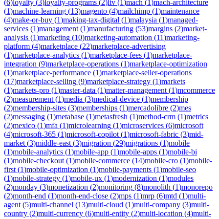
(
6
)
loyalty
(
3
)
loyalty-programs
(
2
)
ltv
(
1
)
mach
(
1
)
mach-architecture
(
1
)
machine-learning
(
13
)
magento
(
4
)
mailchimp
(
1
)
maintenance
(
4
)
make-or-buy
(
1
)
making-tax-digital
(
1
)
malaysia
(
1
)
managed-
services
(
1
)
management
(
1
)
manufacturing
(
53
)
margins
(
2
)
market-
analysis
(
1
)
marketing
(
10
)
marketing-automation
(
11
)
marketing-
platform
(
4
)
marketplace
(
22
)
marketplace-advertising
(
1
)
marketplace-analytics
(
1
)
marketplace-fees
(
1
)
marketplace-
integration
(
9
)
marketplace-operations
(
1
)
marketplace-optimization
(
1
)
marketplace-performance
(
1
)
marketplace-seller-operations
(
17
)
marketplace-selling
(
9
)
marketplace-strategy
(
1
)
markets
(
1
)
markets-pro
(
1
)
master-data
(
1
)
matter-management
(
1
)
mcommerce
(
2
)
measurement
(
1
)
media
(
3
)
medical-device
(
1
)
membership
(
2
)
membership-sites
(
3
)
memberships
(
1
)
mercadolibre
(
2
)
mes
(
2
)
messaging
(
1
)
metabase
(
1
)
metasfresh
(
1
)
method-crm
(
1
)
metrics
(
2
)
mexico
(
1
)
mfa
(
1
)
microlearning
(
1
)
microservices
(
6
)
microsoft
(
4
)
microsoft-365
(
1
)
microsoft-copilot
(
1
)
microsoft-fabric
(
3
)
mid-
market
(
3
)
middle-east
(
3
)
migration
(
29
)
migrations
(
1
)
mobile
(
1
)
mobile-analytics
(
1
)
mobile-app
(
1
)
mobile-apps
(
1
)
mobile-bi
(
1
)
mobile-checkout
(
1
)
mobile-commerce
(
14
)
mobile-cro
(
1
)
mobile-
first
(
1
)
mobile-optimization
(
1
)
mobile-payments
(
1
)
mobile-seo
(
1
)
mobile-strategy
(
1
)
mobile-ux
(
1
)
modernization
(
1
)
modules
(
2
)
monday
(
3
)
monetization
(
2
)
monitoring
(
8
)
monolith
(
1
)
monorepo
(
2
)
month-end
(
1
)
month-end-close
(
2
)
mps
(
1
)
mrp
(
6
)
mtd
(
1
)
multi-
agent
(
5
)
multi-channel
(
13
)
multi-cloud
(
1
)
multi-company
(
3
)
multi-
country
(
2
)
multi-currency
(
6
)
multi-entity
(
2
)
multi-location
(
4
)
multi-