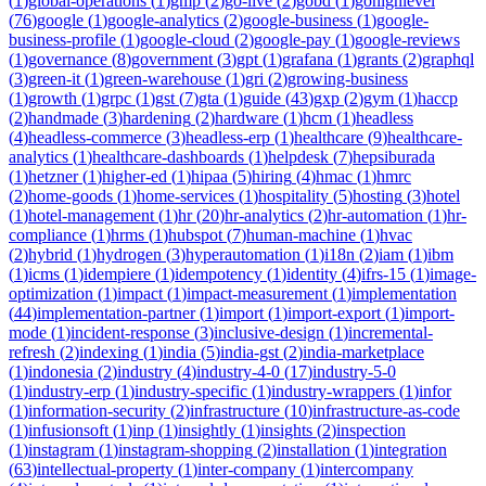
(
1
)
global-operations
(
1
)
gmp
(
2
)
go-live
(
2
)
gobd
(
1
)
gohighlevel
(
76
)
google
(
1
)
google-analytics
(
2
)
google-business
(
1
)
google-
business-profile
(
1
)
google-cloud
(
2
)
google-pay
(
1
)
google-reviews
(
1
)
governance
(
8
)
government
(
3
)
gpt
(
1
)
grafana
(
1
)
grants
(
2
)
graphql
(
3
)
green-it
(
1
)
green-warehouse
(
1
)
gri
(
2
)
growing-business
(
1
)
growth
(
1
)
grpc
(
1
)
gst
(
7
)
gta
(
1
)
guide
(
43
)
gxp
(
2
)
gym
(
1
)
haccp
(
2
)
handmade
(
3
)
hardening
(
2
)
hardware
(
1
)
hcm
(
1
)
headless
(
4
)
headless-commerce
(
3
)
headless-erp
(
1
)
healthcare
(
9
)
healthcare-
analytics
(
1
)
healthcare-dashboards
(
1
)
helpdesk
(
7
)
hepsiburada
(
1
)
hetzner
(
1
)
higher-ed
(
1
)
hipaa
(
5
)
hiring
(
4
)
hmac
(
1
)
hmrc
(
2
)
home-goods
(
1
)
home-services
(
1
)
hospitality
(
5
)
hosting
(
3
)
hotel
(
1
)
hotel-management
(
1
)
hr
(
20
)
hr-analytics
(
2
)
hr-automation
(
1
)
hr-
compliance
(
1
)
hrms
(
1
)
hubspot
(
7
)
human-machine
(
1
)
hvac
(
2
)
hybrid
(
1
)
hydrogen
(
3
)
hyperautomation
(
1
)
i18n
(
2
)
iam
(
1
)
ibm
(
1
)
icms
(
1
)
idempiere
(
1
)
idempotency
(
1
)
identity
(
4
)
ifrs-15
(
1
)
image-
optimization
(
1
)
impact
(
1
)
impact-measurement
(
1
)
implementation
(
44
)
implementation-partner
(
1
)
import
(
1
)
import-export
(
1
)
import-
mode
(
1
)
incident-response
(
3
)
inclusive-design
(
1
)
incremental-
refresh
(
2
)
indexing
(
1
)
india
(
5
)
india-gst
(
2
)
india-marketplace
(
1
)
indonesia
(
2
)
industry
(
4
)
industry-4-0
(
17
)
industry-5-0
(
1
)
industry-erp
(
1
)
industry-specific
(
1
)
industry-wrappers
(
1
)
infor
(
1
)
information-security
(
2
)
infrastructure
(
10
)
infrastructure-as-code
(
1
)
infusionsoft
(
1
)
inp
(
1
)
insightly
(
1
)
insights
(
2
)
inspection
(
1
)
instagram
(
1
)
instagram-shopping
(
2
)
installation
(
1
)
integration
(
63
)
intellectual-property
(
1
)
inter-company
(
1
)
intercompany