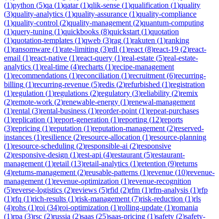
(
1
)
python
(
5
)
qa
(
1
)
qatar
(
1
)
qlik-sense
(
1
)
qualification
(
1
)
quality
(
3
)
quality-analytics
(
1
)
quality-assurance
(
1
)
quality-compliance
(
1
)
quality-control
(
2
)
quality-management
(
2
)
quantum-computing
(
1
)
query-tuning
(
1
)
quickbooks
(
8
)
quickstart
(
1
)
quotation
(
1
)
quotation-templates
(
1
)
qweb
(
3
)
rag
(
1
)
rakuten
(
1
)
ranking
(
1
)
ransomware
(
1
)
rate-limiting
(
3
)
rdl
(
1
)
react
(
8
)
react-19
(
2
)
react-
email
(
1
)
react-native
(
1
)
react-query
(
1
)
real-estate
(
5
)
real-estate-
analytics
(
1
)
real-time
(
4
)
recharts
(
1
)
recipe-management
(
1
)
recommendations
(
1
)
reconciliation
(
1
)
recruitment
(
6
)
recurring-
billing
(
1
)
recurring-revenue
(
5
)
redis
(
2
)
refurbished
(
1
)
registration
(
1
)
regulation
(
1
)
regulations
(
2
)
regulatory
(
3
)
reliability
(
2
)
remix
(
2
)
remote-work
(
2
)
renewable-energy
(
1
)
renewal-management
(
1
)
rental
(
3
)
rental-business
(
1
)
reorder-point
(
1
)
repeat-purchases
(
1
)
replication
(
1
)
report-generation
(
1
)
reporting
(
12
)
reports
(
3
)
repricing
(
1
)
reputation
(
1
)
reputation-management
(
2
)
reserved-
instances
(
1
)
resilience
(
2
)
resource-allocation
(
1
)
resource-planning
(
1
)
resource-scheduling
(
2
)
responsible-ai
(
2
)
responsive
(
2
)
responsive-design
(
1
)
rest-api
(
4
)
restaurant
(
5
)
restaurant-
management
(
1
)
retail
(
13
)
retail-analytics
(
1
)
retention
(
9
)
returns
(
4
)
returns-management
(
2
)
reusable-patterns
(
1
)
revenue
(
10
)
revenue-
management
(
1
)
revenue-optimization
(
1
)
revenue-recognition
(
5
)
reverse-logistics
(
2
)
reviews
(
5
)
rfid
(
2
)
rfm
(
1
)
rfm-analysis
(
1
)
rfp
(
1
)
rfq
(
1
)
rich-results
(
1
)
risk-management
(
7
)
risk-reduction
(
1
)
rls
(
4
)
rohs
(
1
)
roi
(
34
)
roi-optimization
(
1
)
rolling-update
(
1
)
romania
(
1
)
rpa
(
3
)
rsc
(
2
)
russia
(
2
)
saas
(
25
)
saas-pricing
(
1
)
safety
(
2
)
safety-