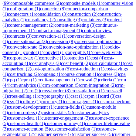
(
99
)
composable-commerce
(
2
)
composite-models
(
1
)
computer-vision
(
1
)
configuration
(
1
)
connector
(
8
)
connector-comparison
(
1
)
connectors
(
1
)
consolidation
(
3
)
construction
(
2
)
construction-
analytics
(
1
)
consultancy
(
2
)
consulting
(
3
)
containers
(
3
)
content
(
1
)
content-management
(
2
)
content-marketing
(
3
)
continuous-
improvement
(
1
)
contract-management
(
1
)
contract-review
(
1
)
contracts
(
3
)
conversation-ai
(
1
)
conversation-design
(
1
)
conversational-ai
(
3
)
conversion
(
8
)
conversion-optimization
(
7
)
conversion-rate
(
2
)
conversion-rate-optimization
(
1
)
cookie-
consent
(
1
)
copilot
(
1
)
copyleft
(
1
)
copyrights
(
1
)
core-web-vitals
(
5
)
corporate-tax
(
1
)
corrective
(
1
)
cosmetics
(
1
)
cost
(
4
)
cost-
accounting
(
1
)
cost-analysis
(
3
)
cost-benefit
(
2
)
cost-calculator
(
1
)
cost-
comparison
(
2
)
cost-optimization
(
5
)
cost-reduction
(
1
)
cost-savings
(
1
)
cost-tracking
(
2
)
coupang
(
1
)
course-creation
(
1
)
courses
(
3
)
cpa
(
1
)
cpq
(
1
)
cpra
(
1
)
credit-management
(
1
)
crewai
(
2
)
criteria
(
1
)
crm
(
44
)
crm-analytics
(
1
)
crm-comparison
(
5
)
crm-integration
(
2
)
crm-
migration
(
2
)
cro
(
2
)
cross-border
(
8
)
cross-platform
(
1
)
cross-sell
(
1
)
cross-selling
(
1
)
cryptography
(
1
)
csat
(
1
)
cspm
(
1
)
csrd
(
3
)
css
(
2
)
csv
(
1
)
culture
(
1
)
currency
(
1
)
custom-agents
(
1
)
custom-checkout
(
1
)
custom-development
(
1
)
custom-fields
(
1
)
custom-module
(
1
)
custom-orders
(
2
)
custom-skills
(
2
)
customer-analytics
(
2
)
customer-data
(
1
)
customer-engagement
(
3
)
customer-experience
(
5
)
customer-health
(
1
)
customer-journey
(
1
)
customer-lifetime-value
(
3
)
customer-retention
(
5
)
customer-satisfaction
(
1
)
customer-
segmentation
(
2
)
customer-service
(
7
)
customer-success
(
5
)
customer-