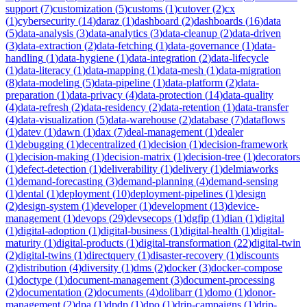
support
(
7
)
customization
(
5
)
customs
(
1
)
cutover
(
2
)
cx
(
1
)
cybersecurity
(
14
)
daraz
(
1
)
dashboard
(
2
)
dashboards
(
16
)
data
(
5
)
data-analysis
(
3
)
data-analytics
(
3
)
data-cleanup
(
2
)
data-driven
(
3
)
data-extraction
(
2
)
data-fetching
(
1
)
data-governance
(
1
)
data-
handling
(
1
)
data-hygiene
(
1
)
data-integration
(
2
)
data-lifecycle
(
1
)
data-literacy
(
1
)
data-mapping
(
1
)
data-mesh
(
1
)
data-migration
(
8
)
data-modeling
(
5
)
data-pipeline
(
1
)
data-platform
(
2
)
data-
preparation
(
1
)
data-privacy
(
4
)
data-protection
(
14
)
data-quality
(
4
)
data-refresh
(
2
)
data-residency
(
2
)
data-retention
(
1
)
data-transfer
(
4
)
data-visualization
(
5
)
data-warehouse
(
2
)
database
(
7
)
dataflows
(
1
)
datev
(
1
)
dawn
(
1
)
dax
(
7
)
deal-management
(
1
)
dealer
(
1
)
debugging
(
1
)
decentralized
(
1
)
decision
(
1
)
decision-framework
(
1
)
decision-making
(
1
)
decision-matrix
(
1
)
decision-tree
(
1
)
decorators
(
1
)
defect-detection
(
1
)
deliverability
(
1
)
delivery
(
1
)
delmiaworks
(
1
)
demand-forecasting
(
3
)
demand-planning
(
4
)
demand-sensing
(
1
)
dental
(
1
)
deployment
(
10
)
deployment-pipelines
(
1
)
design
(
2
)
design-system
(
1
)
developer
(
1
)
development
(
13
)
device-
management
(
1
)
devops
(
29
)
devsecops
(
1
)
dgfip
(
1
)
dian
(
1
)
digital
(
1
)
digital-adoption
(
1
)
digital-business
(
1
)
digital-health
(
1
)
digital-
maturity
(
1
)
digital-products
(
1
)
digital-transformation
(
22
)
digital-twin
(
2
)
digital-twins
(
1
)
directquery
(
1
)
disaster-recovery
(
1
)
discounts
(
2
)
distribution
(
4
)
diversity
(
1
)
dms
(
2
)
docker
(
3
)
docker-compose
(
1
)
doctype
(
1
)
document-management
(
3
)
document-processing
(
2
)
documentation
(
2
)
documents
(
4
)
dolibarr
(
1
)
domo
(
1
)
donor-
management
(
2
)
dpa
(
1
)
dpdp
(
1
)
dpo
(
1
)
drip-campaigns
(
1
)
drip-