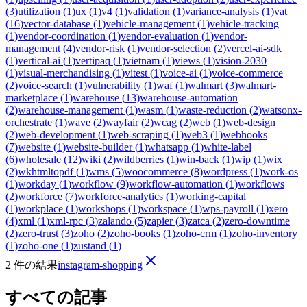
(
3
)
utilization
(
1
)
ux
(
1
)
v4
(
1
)
validation
(
1
)
variance-analysis
(
1
)
vat
(
16
)
vector-database
(
1
)
vehicle-management
(
1
)
vehicle-tracking
(
1
)
vendor-coordination
(
1
)
vendor-evaluation
(
1
)
vendor-
management
(
4
)
vendor-risk
(
1
)
vendor-selection
(
2
)
vercel-ai-sdk
(
1
)
vertical-ai
(
1
)
vertipaq
(
1
)
vietnam
(
1
)
views
(
1
)
vision-2030
(
1
)
visual-merchandising
(
1
)
vitest
(
1
)
voice-ai
(
1
)
voice-commerce
(
2
)
voice-search
(
1
)
vulnerability
(
1
)
waf
(
1
)
walmart
(
3
)
walmart-
marketplace
(
1
)
warehouse
(
13
)
warehouse-automation
(
2
)
warehouse-management
(
1
)
wasm
(
1
)
waste-reduction
(
2
)
watsonx-
orchestrate
(
1
)
wave
(
2
)
wayfair
(
2
)
wcag
(
2
)
web
(
1
)
web-design
(
2
)
web-development
(
1
)
web-scraping
(
1
)
web3
(
1
)
webhooks
(
7
)
website
(
1
)
website-builder
(
1
)
whatsapp
(
1
)
white-label
(
6
)
wholesale
(
12
)
wiki
(
2
)
wildberries
(
1
)
win-back
(
1
)
wip
(
1
)
wix
(
2
)
wkhtmltopdf
(
1
)
wms
(
5
)
woocommerce
(
8
)
wordpress
(
1
)
work-os
(
1
)
workday
(
1
)
workflow
(
9
)
workflow-automation
(
1
)
workflows
(
2
)
workforce
(
7
)
workforce-analytics
(
1
)
working-capital
(
1
)
workplace
(
1
)
workshops
(
1
)
workspace
(
1
)
wps-payroll
(
1
)
xero
(
4
)
xml
(
1
)
xml-rpc
(
3
)
zalando
(
5
)
zapier
(
3
)
zatca
(
2
)
zero-downtime
(
2
)
zero-trust
(
3
)
zoho
(
2
)
zoho-books
(
1
)
zoho-crm
(
1
)
zoho-inventory
(
1
)
zoho-one
(
1
)
zustand
(
1
)
2 件の結果
instagram-shopping
すべての記事