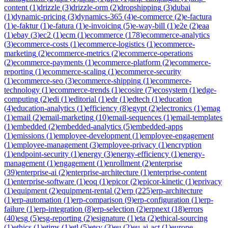
content
(
1
)
drizzle
(
3
)
drizzle-orm
(
2
)
dropshipping
(
3
)
dubai
(
1
)
dynamic-pricing
(
3
)
dynamics-365
(
4
)
e-commerce
(
2
)
e-factura
(
1
)
e-faktur
(
1
)
e-fatura
(
1
)
e-invoicing
(
5
)
e-way-bill
(
1
)
e2e
(
2
)
eaa
(
1
)
ebay
(
3
)
ec2
(
1
)
ecm
(
1
)
ecommerce
(
178
)
ecommerce-analytics
(
3
)
ecommerce-costs
(
1
)
ecommerce-logistics
(
1
)
ecommerce-
marketing
(
2
)
ecommerce-metrics
(
2
)
ecommerce-operations
(
2
)
ecommerce-payments
(
1
)
ecommerce-platform
(
2
)
ecommerce-
reporting
(
1
)
ecommerce-scaling
(
1
)
ecommerce-security
(
1
)
ecommerce-seo
(
3
)
ecommerce-shipping
(
1
)
ecommerce-
technology
(
1
)
ecommerce-trends
(
1
)
ecosire
(
7
)
ecosystem
(
1
)
edge-
computing
(
2
)
edi
(
1
)
editorial
(
1
)
edr
(
1
)
edtech
(
1
)
education
(
4
)
education-analytics
(
1
)
efficiency
(
8
)
egypt
(
2
)
electronics
(
1
)
emag
(
1
)
email
(
2
)
email-marketing
(
10
)
email-sequences
(
1
)
email-templates
(
1
)
embedded
(
2
)
embedded-analytics
(
5
)
embedded-apps
(
1
)
emissions
(
1
)
employee-development
(
1
)
employee-engagement
(
1
)
employee-management
(
3
)
employee-privacy
(
1
)
encryption
(
1
)
endpoint-security
(
1
)
energy
(
3
)
energy-efficiency
(
1
)
energy-
management
(
1
)
engagement
(
1
)
enrollment
(
2
)
enterprise
(
39
)
enterprise-ai
(
2
)
enterprise-architecture
(
1
)
enterprise-content
(
1
)
enterprise-software
(
1
)
eoq
(
1
)
epicor
(
2
)
epicor-kinetic
(
1
)
eprivacy
(
1
)
equipment
(
2
)
equipment-rental
(
2
)
erp
(
225
)
erp-architecture
(
1
)
erp-automation
(
1
)
erp-comparison
(
9
)
erp-configuration
(
1
)
erp-
failure
(
1
)
erp-integration
(
8
)
erp-selection
(
2
)
erpnext
(
18
)
errors
(
40
)
esg
(
5
)
esg-reporting
(
2
)
esignature
(
1
)
eta
(
2
)
ethical-sourcing
(
1
)
ethics
(
1
)
etims
(
1
)
etl
(
5
)
etsy
(
3
)
eu
(
2
)
eu-ai-act
(
1
)
europe