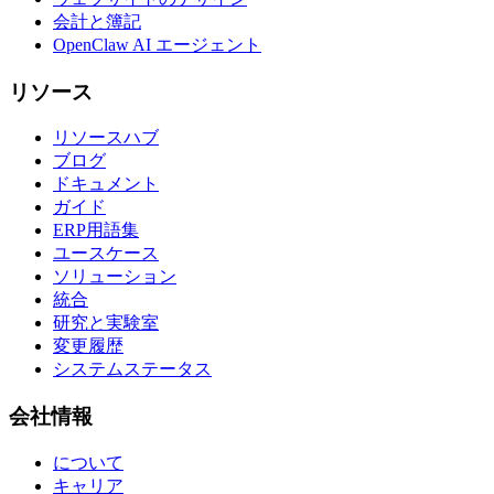
会計と簿記
OpenClaw AI エージェント
リソース
リソースハブ
ブログ
ドキュメント
ガイド
ERP用語集
ユースケース
ソリューション
統合
研究と実験室
変更履歴
システムステータス
会社情報
について
キャリア