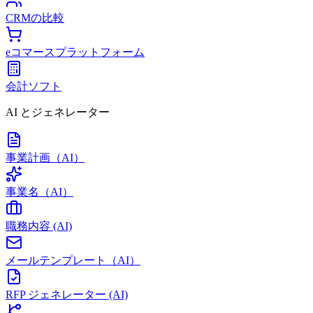
CRMの比較
eコマースプラットフォーム
会計ソフト
AI とジェネレーター
事業計画（AI）
事業名（AI）
職務内容 (AI)
メールテンプレート（AI）
RFP ジェネレーター (AI)