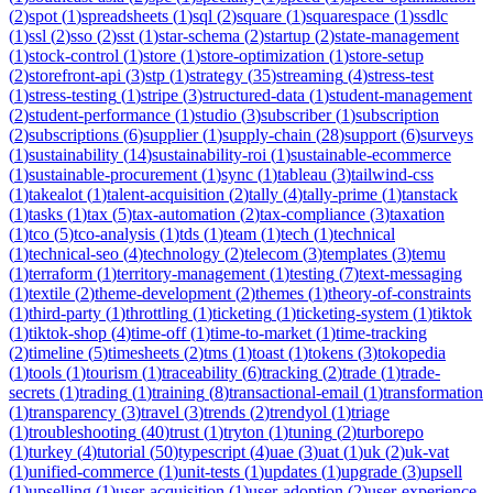
(
2
)
spot
(
1
)
spreadsheets
(
1
)
sql
(
2
)
square
(
1
)
squarespace
(
1
)
ssdlc
(
1
)
ssl
(
2
)
sso
(
2
)
sst
(
1
)
star-schema
(
2
)
startup
(
2
)
state-management
(
1
)
stock-control
(
1
)
store
(
1
)
store-optimization
(
1
)
store-setup
(
2
)
storefront-api
(
3
)
stp
(
1
)
strategy
(
35
)
streaming
(
4
)
stress-test
(
1
)
stress-testing
(
1
)
stripe
(
3
)
structured-data
(
1
)
student-management
(
2
)
student-performance
(
1
)
studio
(
3
)
subscriber
(
1
)
subscription
(
2
)
subscriptions
(
6
)
supplier
(
1
)
supply-chain
(
28
)
support
(
6
)
surveys
(
1
)
sustainability
(
14
)
sustainability-roi
(
1
)
sustainable-ecommerce
(
1
)
sustainable-procurement
(
1
)
sync
(
1
)
tableau
(
3
)
tailwind-css
(
1
)
takealot
(
1
)
talent-acquisition
(
2
)
tally
(
4
)
tally-prime
(
1
)
tanstack
(
1
)
tasks
(
1
)
tax
(
5
)
tax-automation
(
2
)
tax-compliance
(
3
)
taxation
(
1
)
tco
(
5
)
tco-analysis
(
1
)
tds
(
1
)
team
(
1
)
tech
(
1
)
technical
(
1
)
technical-seo
(
4
)
technology
(
2
)
telecom
(
3
)
templates
(
3
)
temu
(
1
)
terraform
(
1
)
territory-management
(
1
)
testing
(
7
)
text-messaging
(
1
)
textile
(
2
)
theme-development
(
2
)
themes
(
1
)
theory-of-constraints
(
1
)
third-party
(
1
)
throttling
(
1
)
ticketing
(
1
)
ticketing-system
(
1
)
tiktok
(
1
)
tiktok-shop
(
4
)
time-off
(
1
)
time-to-market
(
1
)
time-tracking
(
2
)
timeline
(
5
)
timesheets
(
2
)
tms
(
1
)
toast
(
1
)
tokens
(
3
)
tokopedia
(
1
)
tools
(
1
)
tourism
(
1
)
traceability
(
6
)
tracking
(
2
)
trade
(
1
)
trade-
secrets
(
1
)
trading
(
1
)
training
(
8
)
transactional-email
(
1
)
transformation
(
1
)
transparency
(
3
)
travel
(
3
)
trends
(
2
)
trendyol
(
1
)
triage
(
1
)
troubleshooting
(
40
)
trust
(
1
)
tryton
(
1
)
tuning
(
2
)
turborepo
(
1
)
turkey
(
4
)
tutorial
(
50
)
typescript
(
4
)
uae
(
3
)
uat
(
1
)
uk
(
2
)
uk-vat
(
1
)
unified-commerce
(
1
)
unit-tests
(
1
)
updates
(
1
)
upgrade
(
3
)
upsell
(
1
)
upselling
(
1
)
user-acquisition
(
1
)
user-adoption
(
2
)
user-experience