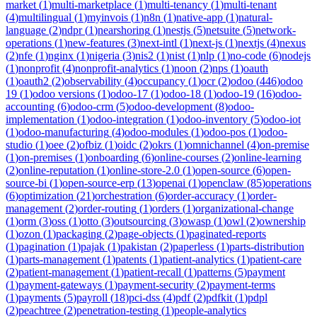
market
(
1
)
multi-marketplace
(
1
)
multi-tenancy
(
1
)
multi-tenant
(
4
)
multilingual
(
1
)
myinvois
(
1
)
n8n
(
1
)
native-app
(
1
)
natural-
language
(
2
)
ndpr
(
1
)
nearshoring
(
1
)
nestjs
(
5
)
netsuite
(
5
)
network-
operations
(
1
)
new-features
(
3
)
next-intl
(
1
)
next-js
(
1
)
nextjs
(
4
)
nexus
(
2
)
nfe
(
1
)
nginx
(
1
)
nigeria
(
3
)
nis2
(
1
)
nist
(
1
)
nlp
(
1
)
no-code
(
6
)
nodejs
(
1
)
nonprofit
(
4
)
nonprofit-analytics
(
1
)
noon
(
2
)
nps
(
1
)
oauth
(
1
)
oauth2
(
2
)
observability
(
4
)
occupancy
(
1
)
ocr
(
2
)
odoo
(
446
)
odoo
19
(
1
)
odoo versions
(
1
)
odoo-17
(
1
)
odoo-18
(
1
)
odoo-19
(
16
)
odoo-
accounting
(
6
)
odoo-crm
(
5
)
odoo-development
(
8
)
odoo-
implementation
(
1
)
odoo-integration
(
1
)
odoo-inventory
(
5
)
odoo-iot
(
1
)
odoo-manufacturing
(
4
)
odoo-modules
(
1
)
odoo-pos
(
1
)
odoo-
studio
(
1
)
oee
(
2
)
ofbiz
(
1
)
oidc
(
2
)
okrs
(
1
)
omnichannel
(
4
)
on-premise
(
1
)
on-premises
(
1
)
onboarding
(
6
)
online-courses
(
2
)
online-learning
(
2
)
online-reputation
(
1
)
online-store-2.0
(
1
)
open-source
(
6
)
open-
source-bi
(
1
)
open-source-erp
(
13
)
openai
(
1
)
openclaw
(
85
)
operations
(
6
)
optimization
(
21
)
orchestration
(
6
)
order-accuracy
(
1
)
order-
management
(
2
)
order-routing
(
1
)
orders
(
1
)
organizational-change
(
1
)
orm
(
3
)
oss
(
1
)
otto
(
3
)
outsourcing
(
3
)
owasp
(
1
)
owl
(
2
)
ownership
(
1
)
ozon
(
1
)
packaging
(
2
)
page-objects
(
1
)
paginated-reports
(
1
)
pagination
(
1
)
pajak
(
1
)
pakistan
(
2
)
paperless
(
1
)
parts-distribution
(
1
)
parts-management
(
1
)
patents
(
1
)
patient-analytics
(
1
)
patient-care
(
2
)
patient-management
(
1
)
patient-recall
(
1
)
patterns
(
5
)
payment
(
1
)
payment-gateways
(
1
)
payment-security
(
2
)
payment-terms
(
1
)
payments
(
5
)
payroll
(
18
)
pci-dss
(
4
)
pdf
(
2
)
pdfkit
(
1
)
pdpl
(
2
)
peachtree
(
2
)
penetration-testing
(
1
)
people-analytics