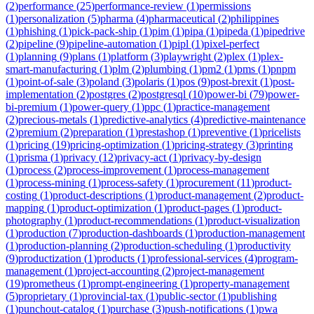
(
2
)
performance
(
25
)
performance-review
(
1
)
permissions
(
1
)
personalization
(
5
)
pharma
(
4
)
pharmaceutical
(
2
)
philippines
(
1
)
phishing
(
1
)
pick-pack-ship
(
1
)
pim
(
1
)
pipa
(
1
)
pipeda
(
1
)
pipedrive
(
2
)
pipeline
(
9
)
pipeline-automation
(
1
)
pipl
(
1
)
pixel-perfect
(
1
)
planning
(
9
)
plans
(
1
)
platform
(
3
)
playwright
(
2
)
plex
(
1
)
plex-
smart-manufacturing
(
1
)
plm
(
2
)
plumbing
(
1
)
pm2
(
1
)
pms
(
1
)
pnpm
(
1
)
point-of-sale
(
3
)
poland
(
3
)
polaris
(
1
)
pos
(
9
)
post-brexit
(
1
)
post-
implementation
(
2
)
postgres
(
2
)
postgresql
(
10
)
power-bi
(
79
)
power-
bi-premium
(
1
)
power-query
(
1
)
ppc
(
1
)
practice-management
(
2
)
precious-metals
(
1
)
predictive-analytics
(
4
)
predictive-maintenance
(
2
)
premium
(
2
)
preparation
(
1
)
prestashop
(
1
)
preventive
(
1
)
pricelists
(
1
)
pricing
(
19
)
pricing-optimization
(
1
)
pricing-strategy
(
3
)
printing
(
1
)
prisma
(
1
)
privacy
(
12
)
privacy-act
(
1
)
privacy-by-design
(
1
)
process
(
2
)
process-improvement
(
1
)
process-management
(
1
)
process-mining
(
1
)
process-safety
(
1
)
procurement
(
11
)
product-
costing
(
1
)
product-descriptions
(
1
)
product-management
(
2
)
product-
mapping
(
1
)
product-optimization
(
1
)
product-pages
(
1
)
product-
photography
(
1
)
product-recommendations
(
1
)
product-visualization
(
1
)
production
(
7
)
production-dashboards
(
1
)
production-management
(
1
)
production-planning
(
2
)
production-scheduling
(
1
)
productivity
(
9
)
productization
(
1
)
products
(
1
)
professional-services
(
4
)
program-
management
(
1
)
project-accounting
(
2
)
project-management
(
19
)
prometheus
(
1
)
prompt-engineering
(
1
)
property-management
(
5
)
proprietary
(
1
)
provincial-tax
(
1
)
public-sector
(
1
)
publishing
(
1
)
punchout-catalog
(
1
)
purchase
(
3
)
push-notifications
(
1
)
pwa