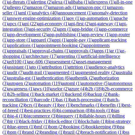
(
1
)
ai-threats
(
1
)
alerting
(
2
)
alexa
(
1
)
alibaba
(
1
)
aliexpress
(
1
)
all-in-one
(
2
)
allegro
(
2
)
amazon
(
7
)
amazon-ads
(
1
)
amazon-ppc
(
1
)
amazon-
seller
(
1
)
aml
(
1
)
analytics
(
40
)
announcement
(
1
)
anomaly-detection
(
1
)
answer-engine-optimization
(
1
)
aov
(
1
)
ap-automation
(
1
)
apache
(
1
)
apcs
(
1
)
api
(
22
)
api-economy
(
1
)
api-first
(
2
)
api-gateway
(
1
)
api-
integration
(
3
)
api-security
(
2
)
apm
(
1
)
app-bridge
(
1
)
app-commerce
(
1
)
app-development
(
2
)
app-publishing
(
1
)
app-review
(
1
)
app-router
(
1
)
app-store
(
1
)
apparel
(
3
)
appi
(
1
)
apple-pay
(
1
)
applicant-tracking
(
1
)
applications
(
1
)
appointment-booking
(
2
)
appointments
(
1
)
appraisals
(
1
)
approval-chains
(
1
)
approvals
(
3
)
apps
(
1
)
ar
(
1
)
ar-
shopping
(
1
)
architecture
(
17
)
argentina
(
1
)
artificial-intelligence
(
2
)
as9100
(
1
)
asc-606
(
3
)
assessment
(
2
)
asset-management
(
4
)
assistant
(
1
)
ato
(
1
)
attribution
(
1
)
attrition
(
1
)
audience-analytics
(
1
)
audit
(
7
)
audit-trail
(
1
)
augmented
(
1
)
augmented-reality
(
2
)
australia
(
2
)
australia-gst
(
1
)
authentication
(
6
)
authentik
(
2
)
authorization
(
3
)
autogen
(
2
)
automation
(
119
)
automl
(
1
)
automotive
(
5
)
autonomous
(
2
)
awareness
(
1
)
aws
(
10
)
axelor
(
2
)
azure
(
4
)
b2b
(
18
)
b2b-ecommerce
(
1
)
b2b-selling
(
1
)
back-market
(
1
)
backend
(
6
)
backup
(
2
)
bank-
reconciliation
(
1
)
barcode
(
1
)
bas
(
1
)
batch-processing
(
1
)
batch-
tracking
(
2
)
bcrs
(
1
)
beauty
(
1
)
bee
(
1
)
benchmarks
(
1
)
benefits
(
1
)
best-
of-breed
(
1
)
best-practices
(
6
)
bi-comparison
(
8
)
bi-tools
(
1
)
bias
(
1
)
big-4
(
1
)
bigcommerce
(
3
)
bigquery
(
1
)
billable-hours
(
1
)
billing
(
7
)
bir
(
1
)
black-friday
(
1
)
block-editor
(
1
)
blockchain
(
1
)
blog-strategy
(
1
)
blue-green
(
1
)
bmf
(
1
)
bom
(
2
)
booking
(
5
)
bookkeeping
(
9
)
bpa
(
1
)
bpm
(
1
)
brand
(
2
)
branding
(
1
)
brazil
(
2
)
breach-notification
(
1
)
bss