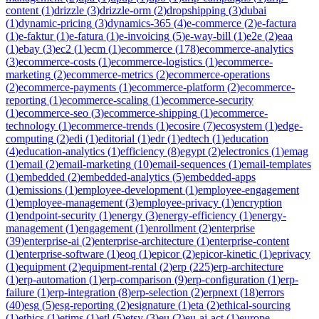
content
(
1
)
drizzle
(
3
)
drizzle-orm
(
2
)
dropshipping
(
3
)
dubai
(
1
)
dynamic-pricing
(
3
)
dynamics-365
(
4
)
e-commerce
(
2
)
e-factura
(
1
)
e-faktur
(
1
)
e-fatura
(
1
)
e-invoicing
(
5
)
e-way-bill
(
1
)
e2e
(
2
)
eaa
(
1
)
ebay
(
3
)
ec2
(
1
)
ecm
(
1
)
ecommerce
(
178
)
ecommerce-analytics
(
3
)
ecommerce-costs
(
1
)
ecommerce-logistics
(
1
)
ecommerce-
marketing
(
2
)
ecommerce-metrics
(
2
)
ecommerce-operations
(
2
)
ecommerce-payments
(
1
)
ecommerce-platform
(
2
)
ecommerce-
reporting
(
1
)
ecommerce-scaling
(
1
)
ecommerce-security
(
1
)
ecommerce-seo
(
3
)
ecommerce-shipping
(
1
)
ecommerce-
technology
(
1
)
ecommerce-trends
(
1
)
ecosire
(
7
)
ecosystem
(
1
)
edge-
computing
(
2
)
edi
(
1
)
editorial
(
1
)
edr
(
1
)
edtech
(
1
)
education
(
4
)
education-analytics
(
1
)
efficiency
(
8
)
egypt
(
2
)
electronics
(
1
)
emag
(
1
)
email
(
2
)
email-marketing
(
10
)
email-sequences
(
1
)
email-templates
(
1
)
embedded
(
2
)
embedded-analytics
(
5
)
embedded-apps
(
1
)
emissions
(
1
)
employee-development
(
1
)
employee-engagement
(
1
)
employee-management
(
3
)
employee-privacy
(
1
)
encryption
(
1
)
endpoint-security
(
1
)
energy
(
3
)
energy-efficiency
(
1
)
energy-
management
(
1
)
engagement
(
1
)
enrollment
(
2
)
enterprise
(
39
)
enterprise-ai
(
2
)
enterprise-architecture
(
1
)
enterprise-content
(
1
)
enterprise-software
(
1
)
eoq
(
1
)
epicor
(
2
)
epicor-kinetic
(
1
)
eprivacy
(
1
)
equipment
(
2
)
equipment-rental
(
2
)
erp
(
225
)
erp-architecture
(
1
)
erp-automation
(
1
)
erp-comparison
(
9
)
erp-configuration
(
1
)
erp-
failure
(
1
)
erp-integration
(
8
)
erp-selection
(
2
)
erpnext
(
18
)
errors
(
40
)
esg
(
5
)
esg-reporting
(
2
)
esignature
(
1
)
eta
(
2
)
ethical-sourcing
(
1
)
ethics
(
1
)
etims
(
1
)
etl
(
5
)
etsy
(
3
)
eu
(
2
)
eu-ai-act
(
1
)
europe