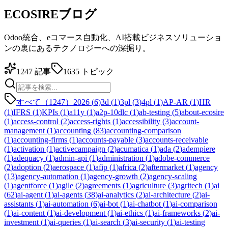
ECOSIREブログ
Odoo統合、eコマース自動化、AI搭載ビジネスソリューショ
ンの裏にあるテクノロジーへの深掘り。
1247
記事
1635
トピック
すべて（1247）
2026
(
6
)
3d
(
1
)
3pl
(
3
)
4pl
(
1
)
AP-AR
(
1
)
HR
(
1
)
IFRS
(
1
)
KPIs
(
1
)
a11y
(
1
)
a2p-10dlc
(
1
)
ab-testing
(
5
)
about-ecosire
(
1
)
access-control
(
2
)
access-rights
(
1
)
accessibility
(
3
)
account-
management
(
1
)
accounting
(
83
)
accounting-comparison
(
1
)
accounting-firms
(
1
)
accounts-payable
(
3
)
accounts-receivable
(
1
)
activation
(
1
)
activecampaign
(
2
)
acumatica
(
1
)
ada
(
2
)
adempiere
(
1
)
adequacy
(
1
)
admin-api
(
1
)
administration
(
1
)
adobe-commerce
(
2
)
adoption
(
2
)
aerospace
(
1
)
afip
(
1
)
africa
(
2
)
aftermarket
(
1
)
agency
(
13
)
agency-automation
(
1
)
agency-growth
(
2
)
agency-scaling
(
1
)
agentforce
(
1
)
agile
(
2
)
agreements
(
1
)
agriculture
(
3
)
agritech
(
1
)
ai
(
62
)
ai-agent
(
1
)
ai-agents
(
38
)
ai-analytics
(
2
)
ai-architecture
(
2
)
ai-
assistants
(
1
)
ai-automation
(
6
)
ai-bot
(
1
)
ai-chatbot
(
1
)
ai-comparison
(
1
)
ai-content
(
1
)
ai-development
(
1
)
ai-ethics
(
1
)
ai-frameworks
(
2
)
ai-
investment
(
1
)
ai-queries
(
1
)
ai-search
(
3
)
ai-security
(
1
)
ai-testing