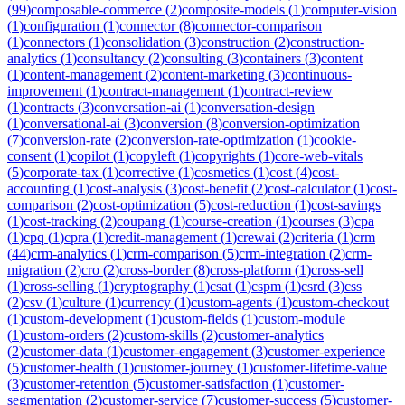
(
99
)
composable-commerce
(
2
)
composite-models
(
1
)
computer-vision
(
1
)
configuration
(
1
)
connector
(
8
)
connector-comparison
(
1
)
connectors
(
1
)
consolidation
(
3
)
construction
(
2
)
construction-
analytics
(
1
)
consultancy
(
2
)
consulting
(
3
)
containers
(
3
)
content
(
1
)
content-management
(
2
)
content-marketing
(
3
)
continuous-
improvement
(
1
)
contract-management
(
1
)
contract-review
(
1
)
contracts
(
3
)
conversation-ai
(
1
)
conversation-design
(
1
)
conversational-ai
(
3
)
conversion
(
8
)
conversion-optimization
(
7
)
conversion-rate
(
2
)
conversion-rate-optimization
(
1
)
cookie-
consent
(
1
)
copilot
(
1
)
copyleft
(
1
)
copyrights
(
1
)
core-web-vitals
(
5
)
corporate-tax
(
1
)
corrective
(
1
)
cosmetics
(
1
)
cost
(
4
)
cost-
accounting
(
1
)
cost-analysis
(
3
)
cost-benefit
(
2
)
cost-calculator
(
1
)
cost-
comparison
(
2
)
cost-optimization
(
5
)
cost-reduction
(
1
)
cost-savings
(
1
)
cost-tracking
(
2
)
coupang
(
1
)
course-creation
(
1
)
courses
(
3
)
cpa
(
1
)
cpq
(
1
)
cpra
(
1
)
credit-management
(
1
)
crewai
(
2
)
criteria
(
1
)
crm
(
44
)
crm-analytics
(
1
)
crm-comparison
(
5
)
crm-integration
(
2
)
crm-
migration
(
2
)
cro
(
2
)
cross-border
(
8
)
cross-platform
(
1
)
cross-sell
(
1
)
cross-selling
(
1
)
cryptography
(
1
)
csat
(
1
)
cspm
(
1
)
csrd
(
3
)
css
(
2
)
csv
(
1
)
culture
(
1
)
currency
(
1
)
custom-agents
(
1
)
custom-checkout
(
1
)
custom-development
(
1
)
custom-fields
(
1
)
custom-module
(
1
)
custom-orders
(
2
)
custom-skills
(
2
)
customer-analytics
(
2
)
customer-data
(
1
)
customer-engagement
(
3
)
customer-experience
(
5
)
customer-health
(
1
)
customer-journey
(
1
)
customer-lifetime-value
(
3
)
customer-retention
(
5
)
customer-satisfaction
(
1
)
customer-
segmentation
(
2
)
customer-service
(
7
)
customer-success
(
5
)
customer-