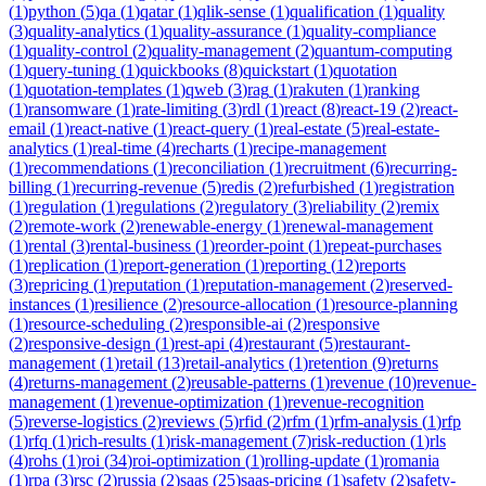
(
1
)
python
(
5
)
qa
(
1
)
qatar
(
1
)
qlik-sense
(
1
)
qualification
(
1
)
quality
(
3
)
quality-analytics
(
1
)
quality-assurance
(
1
)
quality-compliance
(
1
)
quality-control
(
2
)
quality-management
(
2
)
quantum-computing
(
1
)
query-tuning
(
1
)
quickbooks
(
8
)
quickstart
(
1
)
quotation
(
1
)
quotation-templates
(
1
)
qweb
(
3
)
rag
(
1
)
rakuten
(
1
)
ranking
(
1
)
ransomware
(
1
)
rate-limiting
(
3
)
rdl
(
1
)
react
(
8
)
react-19
(
2
)
react-
email
(
1
)
react-native
(
1
)
react-query
(
1
)
real-estate
(
5
)
real-estate-
analytics
(
1
)
real-time
(
4
)
recharts
(
1
)
recipe-management
(
1
)
recommendations
(
1
)
reconciliation
(
1
)
recruitment
(
6
)
recurring-
billing
(
1
)
recurring-revenue
(
5
)
redis
(
2
)
refurbished
(
1
)
registration
(
1
)
regulation
(
1
)
regulations
(
2
)
regulatory
(
3
)
reliability
(
2
)
remix
(
2
)
remote-work
(
2
)
renewable-energy
(
1
)
renewal-management
(
1
)
rental
(
3
)
rental-business
(
1
)
reorder-point
(
1
)
repeat-purchases
(
1
)
replication
(
1
)
report-generation
(
1
)
reporting
(
12
)
reports
(
3
)
repricing
(
1
)
reputation
(
1
)
reputation-management
(
2
)
reserved-
instances
(
1
)
resilience
(
2
)
resource-allocation
(
1
)
resource-planning
(
1
)
resource-scheduling
(
2
)
responsible-ai
(
2
)
responsive
(
2
)
responsive-design
(
1
)
rest-api
(
4
)
restaurant
(
5
)
restaurant-
management
(
1
)
retail
(
13
)
retail-analytics
(
1
)
retention
(
9
)
returns
(
4
)
returns-management
(
2
)
reusable-patterns
(
1
)
revenue
(
10
)
revenue-
management
(
1
)
revenue-optimization
(
1
)
revenue-recognition
(
5
)
reverse-logistics
(
2
)
reviews
(
5
)
rfid
(
2
)
rfm
(
1
)
rfm-analysis
(
1
)
rfp
(
1
)
rfq
(
1
)
rich-results
(
1
)
risk-management
(
7
)
risk-reduction
(
1
)
rls
(
4
)
rohs
(
1
)
roi
(
34
)
roi-optimization
(
1
)
rolling-update
(
1
)
romania
(
1
)
rpa
(
3
)
rsc
(
2
)
russia
(
2
)
saas
(
25
)
saas-pricing
(
1
)
safety
(
2
)
safety-