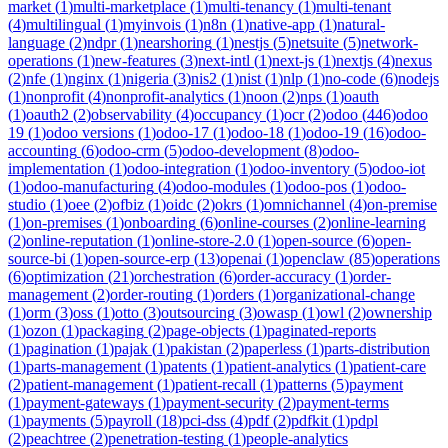
market
(
1
)
multi-marketplace
(
1
)
multi-tenancy
(
1
)
multi-tenant
(
4
)
multilingual
(
1
)
myinvois
(
1
)
n8n
(
1
)
native-app
(
1
)
natural-
language
(
2
)
ndpr
(
1
)
nearshoring
(
1
)
nestjs
(
5
)
netsuite
(
5
)
network-
operations
(
1
)
new-features
(
3
)
next-intl
(
1
)
next-js
(
1
)
nextjs
(
4
)
nexus
(
2
)
nfe
(
1
)
nginx
(
1
)
nigeria
(
3
)
nis2
(
1
)
nist
(
1
)
nlp
(
1
)
no-code
(
6
)
nodejs
(
1
)
nonprofit
(
4
)
nonprofit-analytics
(
1
)
noon
(
2
)
nps
(
1
)
oauth
(
1
)
oauth2
(
2
)
observability
(
4
)
occupancy
(
1
)
ocr
(
2
)
odoo
(
446
)
odoo
19
(
1
)
odoo versions
(
1
)
odoo-17
(
1
)
odoo-18
(
1
)
odoo-19
(
16
)
odoo-
accounting
(
6
)
odoo-crm
(
5
)
odoo-development
(
8
)
odoo-
implementation
(
1
)
odoo-integration
(
1
)
odoo-inventory
(
5
)
odoo-iot
(
1
)
odoo-manufacturing
(
4
)
odoo-modules
(
1
)
odoo-pos
(
1
)
odoo-
studio
(
1
)
oee
(
2
)
ofbiz
(
1
)
oidc
(
2
)
okrs
(
1
)
omnichannel
(
4
)
on-premise
(
1
)
on-premises
(
1
)
onboarding
(
6
)
online-courses
(
2
)
online-learning
(
2
)
online-reputation
(
1
)
online-store-2.0
(
1
)
open-source
(
6
)
open-
source-bi
(
1
)
open-source-erp
(
13
)
openai
(
1
)
openclaw
(
85
)
operations
(
6
)
optimization
(
21
)
orchestration
(
6
)
order-accuracy
(
1
)
order-
management
(
2
)
order-routing
(
1
)
orders
(
1
)
organizational-change
(
1
)
orm
(
3
)
oss
(
1
)
otto
(
3
)
outsourcing
(
3
)
owasp
(
1
)
owl
(
2
)
ownership
(
1
)
ozon
(
1
)
packaging
(
2
)
page-objects
(
1
)
paginated-reports
(
1
)
pagination
(
1
)
pajak
(
1
)
pakistan
(
2
)
paperless
(
1
)
parts-distribution
(
1
)
parts-management
(
1
)
patents
(
1
)
patient-analytics
(
1
)
patient-care
(
2
)
patient-management
(
1
)
patient-recall
(
1
)
patterns
(
5
)
payment
(
1
)
payment-gateways
(
1
)
payment-security
(
2
)
payment-terms
(
1
)
payments
(
5
)
payroll
(
18
)
pci-dss
(
4
)
pdf
(
2
)
pdfkit
(
1
)
pdpl
(
2
)
peachtree
(
2
)
penetration-testing
(
1
)
people-analytics