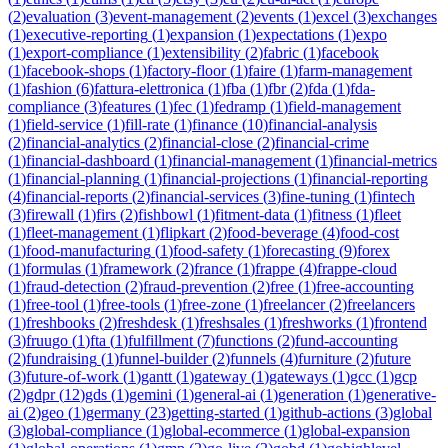
(
2
)
evaluation
(
3
)
event-management
(
2
)
events
(
1
)
excel
(
3
)
exchanges
(
1
)
executive-reporting
(
1
)
expansion
(
1
)
expectations
(
1
)
expo
(
1
)
export-compliance
(
1
)
extensibility
(
2
)
fabric
(
1
)
facebook
(
1
)
facebook-shops
(
1
)
factory-floor
(
1
)
faire
(
1
)
farm-management
(
1
)
fashion
(
6
)
fattura-elettronica
(
1
)
fba
(
1
)
fbr
(
2
)
fda
(
1
)
fda-
compliance
(
3
)
features
(
1
)
fec
(
1
)
fedramp
(
1
)
field-management
(
1
)
field-service
(
1
)
fill-rate
(
1
)
finance
(
10
)
financial-analysis
(
2
)
financial-analytics
(
2
)
financial-close
(
2
)
financial-crime
(
1
)
financial-dashboard
(
1
)
financial-management
(
1
)
financial-metrics
(
1
)
financial-planning
(
1
)
financial-projections
(
1
)
financial-reporting
(
4
)
financial-reports
(
2
)
financial-services
(
3
)
fine-tuning
(
1
)
fintech
(
3
)
firewall
(
1
)
firs
(
2
)
fishbowl
(
1
)
fitment-data
(
1
)
fitness
(
1
)
fleet
(
1
)
fleet-management
(
1
)
flipkart
(
2
)
food-beverage
(
4
)
food-cost
(
1
)
food-manufacturing
(
1
)
food-safety
(
1
)
forecasting
(
9
)
forex
(
1
)
formulas
(
1
)
framework
(
2
)
france
(
1
)
frappe
(
4
)
frappe-cloud
(
1
)
fraud-detection
(
2
)
fraud-prevention
(
2
)
free
(
1
)
free-accounting
(
1
)
free-tool
(
1
)
free-tools
(
1
)
free-zone
(
1
)
freelancer
(
2
)
freelancers
(
1
)
freshbooks
(
2
)
freshdesk
(
1
)
freshsales
(
1
)
freshworks
(
1
)
frontend
(
3
)
fruugo
(
1
)
fta
(
1
)
fulfillment
(
7
)
functions
(
2
)
fund-accounting
(
2
)
fundraising
(
1
)
funnel-builder
(
2
)
funnels
(
4
)
furniture
(
2
)
future
(
3
)
future-of-work
(
1
)
gantt
(
1
)
gateway
(
1
)
gateways
(
1
)
gcc
(
1
)
gcp
(
2
)
gdpr
(
12
)
gds
(
1
)
gemini
(
1
)
general-ai
(
1
)
generation
(
1
)
generative-
ai
(
2
)
geo
(
1
)
germany
(
23
)
getting-started
(
1
)
github-actions
(
3
)
global
(
3
)
global-compliance
(
1
)
global-ecommerce
(
1
)
global-expansion