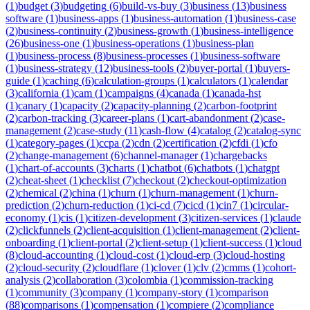
(
1
)
budget
(
3
)
budgeting
(
6
)
build-vs-buy
(
3
)
business
(
13
)
business
software
(
1
)
business-apps
(
1
)
business-automation
(
1
)
business-case
(
2
)
business-continuity
(
2
)
business-growth
(
1
)
business-intelligence
(
26
)
business-one
(
1
)
business-operations
(
1
)
business-plan
(
1
)
business-process
(
8
)
business-processes
(
1
)
business-software
(
1
)
business-strategy
(
12
)
business-tools
(
2
)
buyer-portal
(
1
)
buyers-
guide
(
1
)
caching
(
6
)
calculation-groups
(
1
)
calculators
(
1
)
calendar
(
3
)
california
(
1
)
cam
(
1
)
campaigns
(
4
)
canada
(
1
)
canada-hst
(
1
)
canary
(
1
)
capacity
(
2
)
capacity-planning
(
2
)
carbon-footprint
(
2
)
carbon-tracking
(
3
)
career-plans
(
1
)
cart-abandonment
(
2
)
case-
management
(
2
)
case-study
(
11
)
cash-flow
(
4
)
catalog
(
2
)
catalog-sync
(
1
)
category-pages
(
1
)
ccpa
(
2
)
cdn
(
2
)
certification
(
2
)
cfdi
(
1
)
cfo
(
2
)
change-management
(
6
)
channel-manager
(
1
)
chargebacks
(
1
)
chart-of-accounts
(
3
)
charts
(
1
)
chatbot
(
6
)
chatbots
(
1
)
chatgpt
(
2
)
cheat-sheet
(
1
)
checklist
(
7
)
checkout
(
2
)
checkout-optimization
(
2
)
chemical
(
2
)
china
(
1
)
churn
(
1
)
churn-management
(
1
)
churn-
prediction
(
2
)
churn-reduction
(
1
)
ci-cd
(
7
)
cicd
(
1
)
cin7
(
1
)
circular-
economy
(
1
)
cis
(
1
)
citizen-development
(
3
)
citizen-services
(
1
)
claude
(
2
)
clickfunnels
(
2
)
client-acquisition
(
1
)
client-management
(
2
)
client-
onboarding
(
1
)
client-portal
(
2
)
client-setup
(
1
)
client-success
(
1
)
cloud
(
8
)
cloud-accounting
(
1
)
cloud-cost
(
1
)
cloud-erp
(
3
)
cloud-hosting
(
2
)
cloud-security
(
2
)
cloudflare
(
1
)
clover
(
1
)
clv
(
2
)
cmms
(
1
)
cohort-
analysis
(
2
)
collaboration
(
3
)
colombia
(
1
)
commission-tracking
(
1
)
community
(
3
)
company
(
1
)
company-story
(
1
)
comparison
(
88
)
comparisons
(
1
)
compensation
(
1
)
compiere
(
2
)
compliance