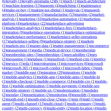
(
6
)
loyalty
(
3
)
loyalty-programs
(
2
)
ltv
(
1
)
mach
(
1
)
mach-architecture
(
1
)
machine-learning
(
13
)
magento
(
4
)
mailchimp
(
1
)
maintenance
(
4
)
make-or-buy
(
1
)
making-tax-digital
(
1
)
malaysia
(
1
)
managed-
services
(
1
)
management
(
1
)
manufacturing
(
53
)
margins
(
2
)
market-
analysis
(
1
)
marketing
(
10
)
marketing-automation
(
11
)
marketing-
platform
(
4
)
marketplace
(
22
)
marketplace-advertising
(
1
)
marketplace-analytics
(
1
)
marketplace-fees
(
1
)
marketplace-
integration
(
9
)
marketplace-operations
(
1
)
marketplace-optimization
(
1
)
marketplace-performance
(
1
)
marketplace-seller-operations
(
17
)
marketplace-selling
(
9
)
marketplace-strategy
(
1
)
markets
(
1
)
markets-pro
(
1
)
master-data
(
1
)
matter-management
(
1
)
mcommerce
(
2
)
measurement
(
1
)
media
(
3
)
medical-device
(
1
)
membership
(
2
)
membership-sites
(
3
)
memberships
(
1
)
mercadolibre
(
2
)
mes
(
2
)
messaging
(
1
)
metabase
(
1
)
metasfresh
(
1
)
method-crm
(
1
)
metrics
(
2
)
mexico
(
1
)
mfa
(
1
)
microlearning
(
1
)
microservices
(
6
)
microsoft
(
4
)
microsoft-365
(
1
)
microsoft-copilot
(
1
)
microsoft-fabric
(
3
)
mid-
market
(
3
)
middle-east
(
3
)
migration
(
29
)
migrations
(
1
)
mobile
(
1
)
mobile-analytics
(
1
)
mobile-app
(
1
)
mobile-apps
(
1
)
mobile-bi
(
1
)
mobile-checkout
(
1
)
mobile-commerce
(
14
)
mobile-cro
(
1
)
mobile-
first
(
1
)
mobile-optimization
(
1
)
mobile-payments
(
1
)
mobile-seo
(
1
)
mobile-strategy
(
1
)
mobile-ux
(
1
)
modernization
(
1
)
modules
(
2
)
monday
(
3
)
monetization
(
2
)
monitoring
(
8
)
monolith
(
1
)
monorepo
(
2
)
month-end
(
1
)
month-end-close
(
2
)
mps
(
1
)
mrp
(
6
)
mtd
(
1
)
multi-
agent
(
5
)
multi-channel
(
13
)
multi-cloud
(
1
)
multi-company
(
3
)
multi-
country
(
2
)
multi-currency
(
6
)
multi-entity
(
2
)
multi-location
(
4
)
multi-