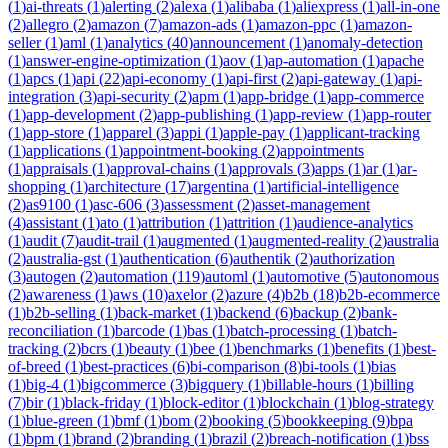
(
1
)
ai-threats
(
1
)
alerting
(
2
)
alexa
(
1
)
alibaba
(
1
)
aliexpress
(
1
)
all-in-one
(
2
)
allegro
(
2
)
amazon
(
7
)
amazon-ads
(
1
)
amazon-ppc
(
1
)
amazon-
seller
(
1
)
aml
(
1
)
analytics
(
40
)
announcement
(
1
)
anomaly-detection
(
1
)
answer-engine-optimization
(
1
)
aov
(
1
)
ap-automation
(
1
)
apache
(
1
)
apcs
(
1
)
api
(
22
)
api-economy
(
1
)
api-first
(
2
)
api-gateway
(
1
)
api-
integration
(
3
)
api-security
(
2
)
apm
(
1
)
app-bridge
(
1
)
app-commerce
(
1
)
app-development
(
2
)
app-publishing
(
1
)
app-review
(
1
)
app-router
(
1
)
app-store
(
1
)
apparel
(
3
)
appi
(
1
)
apple-pay
(
1
)
applicant-tracking
(
1
)
applications
(
1
)
appointment-booking
(
2
)
appointments
(
1
)
appraisals
(
1
)
approval-chains
(
1
)
approvals
(
3
)
apps
(
1
)
ar
(
1
)
ar-
shopping
(
1
)
architecture
(
17
)
argentina
(
1
)
artificial-intelligence
(
2
)
as9100
(
1
)
asc-606
(
3
)
assessment
(
2
)
asset-management
(
4
)
assistant
(
1
)
ato
(
1
)
attribution
(
1
)
attrition
(
1
)
audience-analytics
(
1
)
audit
(
7
)
audit-trail
(
1
)
augmented
(
1
)
augmented-reality
(
2
)
australia
(
2
)
australia-gst
(
1
)
authentication
(
6
)
authentik
(
2
)
authorization
(
3
)
autogen
(
2
)
automation
(
119
)
automl
(
1
)
automotive
(
5
)
autonomous
(
2
)
awareness
(
1
)
aws
(
10
)
axelor
(
2
)
azure
(
4
)
b2b
(
18
)
b2b-ecommerce
(
1
)
b2b-selling
(
1
)
back-market
(
1
)
backend
(
6
)
backup
(
2
)
bank-
reconciliation
(
1
)
barcode
(
1
)
bas
(
1
)
batch-processing
(
1
)
batch-
tracking
(
2
)
bcrs
(
1
)
beauty
(
1
)
bee
(
1
)
benchmarks
(
1
)
benefits
(
1
)
best-
of-breed
(
1
)
best-practices
(
6
)
bi-comparison
(
8
)
bi-tools
(
1
)
bias
(
1
)
big-4
(
1
)
bigcommerce
(
3
)
bigquery
(
1
)
billable-hours
(
1
)
billing
(
7
)
bir
(
1
)
black-friday
(
1
)
block-editor
(
1
)
blockchain
(
1
)
blog-strategy
(
1
)
blue-green
(
1
)
bmf
(
1
)
bom
(
2
)
booking
(
5
)
bookkeeping
(
9
)
bpa
(
1
)
bpm
(
1
)
brand
(
2
)
branding
(
1
)
brazil
(
2
)
breach-notification
(
1
)
bss