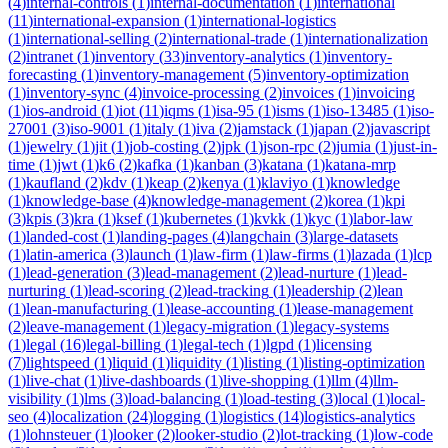
(
4
)
internal-controls
(
1
)
internal-documentation
(
1
)
international
(
11
)
international-expansion
(
1
)
international-logistics
(
1
)
international-selling
(
2
)
international-trade
(
1
)
internationalization
(
2
)
intranet
(
1
)
inventory
(
33
)
inventory-analytics
(
1
)
inventory-
forecasting
(
1
)
inventory-management
(
5
)
inventory-optimization
(
1
)
inventory-sync
(
4
)
invoice-processing
(
2
)
invoices
(
1
)
invoicing
(
1
)
ios-android
(
1
)
iot
(
11
)
iqms
(
1
)
isa-95
(
1
)
isms
(
1
)
iso-13485
(
1
)
iso-
27001
(
3
)
iso-9001
(
1
)
italy
(
1
)
iva
(
2
)
jamstack
(
1
)
japan
(
2
)
javascript
(
1
)
jewelry
(
1
)
jit
(
1
)
job-costing
(
2
)
jpk
(
1
)
json-rpc
(
2
)
jumia
(
1
)
just-in-
time
(
1
)
jwt
(
1
)
k6
(
2
)
kafka
(
1
)
kanban
(
3
)
katana
(
1
)
katana-mrp
(
1
)
kaufland
(
2
)
kdv
(
1
)
keap
(
2
)
kenya
(
1
)
klaviyo
(
1
)
knowledge
(
1
)
knowledge-base
(
4
)
knowledge-management
(
2
)
korea
(
1
)
kpi
(
3
)
kpis
(
3
)
kra
(
1
)
ksef
(
1
)
kubernetes
(
1
)
kvkk
(
1
)
kyc
(
1
)
labor-law
(
1
)
landed-cost
(
1
)
landing-pages
(
4
)
langchain
(
3
)
large-datasets
(
1
)
latin-america
(
3
)
launch
(
1
)
law-firm
(
1
)
law-firms
(
1
)
lazada
(
1
)
lcp
(
1
)
lead-generation
(
3
)
lead-management
(
2
)
lead-nurture
(
1
)
lead-
nurturing
(
1
)
lead-scoring
(
2
)
lead-tracking
(
1
)
leadership
(
2
)
lean
(
1
)
lean-manufacturing
(
1
)
lease-accounting
(
1
)
lease-management
(
2
)
leave-management
(
1
)
legacy-migration
(
1
)
legacy-systems
(
1
)
legal
(
16
)
legal-billing
(
1
)
legal-tech
(
1
)
lgpd
(
1
)
licensing
(
7
)
lightspeed
(
1
)
liquid
(
1
)
liquidity
(
1
)
listing
(
1
)
listing-optimization
(
1
)
live-chat
(
1
)
live-dashboards
(
1
)
live-shopping
(
1
)
llm
(
4
)
llm-
visibility
(
1
)
lms
(
3
)
load-balancing
(
1
)
load-testing
(
3
)
local
(
1
)
local-
seo
(
4
)
localization
(
24
)
logging
(
1
)
logistics
(
14
)
logistics-analytics
(
1
)
lohnsteuer
(
1
)
looker
(
2
)
looker-studio
(
2
)
lot-tracking
(
1
)
low-code