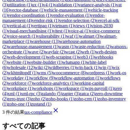
(
3
)
utilization
(
1
)
ux
(
1
)
v4
(
1
)
validation
(
1
)
variance-analysis
(
1
)
vat
(
16
)
vector-database
(
1
)
vehicle-management
(
1
)
vehicle-tracking
(
1
)
vendor-coordination
(
1
)
vendor-evaluation
(
1
)
vendor-
management
(
4
)
vendor-risk
(
1
)
vendor-selection
(
2
)
vercel-ai-sdk
(
1
)
vertical-ai
(
1
)
vertipaq
(
1
)
vietnam
(
1
)
views
(
1
)
vision-2030
(
1
)
visual-merchandising
(
1
)
vitest
(
1
)
voice-ai
(
1
)
voice-commerce
(
2
)
voice-search
(
1
)
vulnerability
(
1
)
waf
(
1
)
walmart
(
3
)
walmart-
marketplace
(
1
)
warehouse
(
13
)
warehouse-automation
(
2
)
warehouse-management
(
1
)
wasm
(
1
)
waste-reduction
(
2
)
watsonx-
orchestrate
(
1
)
wave
(
2
)
wayfair
(
2
)
wcag
(
2
)
web
(
1
)
web-design
(
2
)
web-development
(
1
)
web-scraping
(
1
)
web3
(
1
)
webhooks
(
7
)
website
(
1
)
website-builder
(
1
)
whatsapp
(
1
)
white-label
(
6
)
wholesale
(
12
)
wiki
(
2
)
wildberries
(
1
)
win-back
(
1
)
wip
(
1
)
wix
(
2
)
wkhtmltopdf
(
1
)
wms
(
5
)
woocommerce
(
8
)
wordpress
(
1
)
work-os
(
1
)
workday
(
1
)
workflow
(
9
)
workflow-automation
(
1
)
workflows
(
2
)
workforce
(
7
)
workforce-analytics
(
1
)
working-capital
(
1
)
workplace
(
1
)
workshops
(
1
)
workspace
(
1
)
wps-payroll
(
1
)
xero
(
4
)
xml
(
1
)
xml-rpc
(
3
)
zalando
(
5
)
zapier
(
3
)
zatca
(
2
)
zero-downtime
(
2
)
zero-trust
(
3
)
zoho
(
2
)
zoho-books
(
1
)
zoho-crm
(
1
)
zoho-inventory
(
1
)
zoho-one
(
1
)
zustand
(
1
)
3 件の結果
tax-compliance
すべての記事