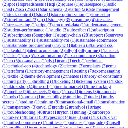
(
2
)
spot
(
1
)
spreadsheets
(
1
)
sql
(
2
)
square
(
1
)
squarespace
(
1
)
ssdlc
(
1
)
ssl
(
2
)
sso
(
2
)
sst
(
1
)
star-schema
(
2
)
startup
(
2
)
state-management
(
1
)
stock-control
(
1
)
store
(
1
)
store-optimization
(
1
)
store-setup
(
2
)
storefront-api
(
3
)
stp
(
1
)
strategy
(
35
)
streaming
(
4
)
stress-test
(
1
)
stress-testing
(
1
)
stripe
(
3
)
structured-data
(
1
)
student-management
(
2
)
student-performance
(
1
)
studio
(
3
)
subscriber
(
1
)
subscription
(
2
)
subscriptions
(
6
)
supplier
(
1
)
supply-chain
(
28
)
support
(
6
)
surveys
(
1
)
sustainability
(
14
)
sustainability-roi
(
1
)
sustainable-ecommerce
(
1
)
sustainable-procurement
(
1
)
sync
(
1
)
tableau
(
3
)
tailwind-css
(
1
)
takealot
(
1
)
talent-acquisition
(
2
)
tally
(
4
)
tally-prime
(
1
)
tanstack
(
1
)
tasks
(
1
)
tax
(
5
)
tax-automation
(
2
)
tax-compliance
(
3
)
taxation
(
1
)
tco
(
5
)
tco-analysis
(
1
)
tds
(
1
)
team
(
1
)
tech
(
1
)
technical
(
1
)
technical-seo
(
4
)
technology
(
2
)
telecom
(
3
)
templates
(
3
)
temu
(
1
)
terraform
(
1
)
territory-management
(
1
)
testing
(
7
)
text-messaging
(
1
)
textile
(
2
)
theme-development
(
2
)
themes
(
1
)
theory-of-constraints
(
1
)
third-party
(
1
)
throttling
(
1
)
ticketing
(
1
)
ticketing-system
(
1
)
tiktok
(
1
)
tiktok-shop
(
4
)
time-off
(
1
)
time-to-market
(
1
)
time-tracking
(
2
)
timeline
(
5
)
timesheets
(
2
)
tms
(
1
)
toast
(
1
)
tokens
(
3
)
tokopedia
(
1
)
tools
(
1
)
tourism
(
1
)
traceability
(
6
)
tracking
(
2
)
trade
(
1
)
trade-
secrets
(
1
)
trading
(
1
)
training
(
8
)
transactional-email
(
1
)
transformation
(
1
)
transparency
(
3
)
travel
(
3
)
trends
(
2
)
trendyol
(
1
)
triage
(
1
)
troubleshooting
(
40
)
trust
(
1
)
tryton
(
1
)
tuning
(
2
)
turborepo
(
1
)
turkey
(
4
)
tutorial
(
50
)
typescript
(
4
)
uae
(
3
)
uat
(
1
)
uk
(
2
)
uk-vat
(
1
)
unified-commerce
(
1
)
unit-tests
(
1
)
updates
(
1
)
upgrade
(
3
)
upsell
(
1
)
upselling
(
1
)
user-acquisition
(
1
)
user-adoption
(
2
)
user-experience