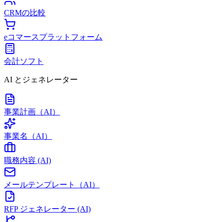
CRMの比較
eコマースプラットフォーム
会計ソフト
AI とジェネレーター
事業計画（AI）
事業名（AI）
職務内容 (AI)
メールテンプレート（AI）
RFP ジェネレーター (AI)