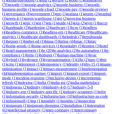
(
1
)
global-operations
(
1
)
gmp
(
2
)
go-live
(
2
)
gobd
(
1
)
gohighlevel
(
76
)
google
(
1
)
google-analytics
(
2
)
google-business
(
1
)
google-
business-profile
(
1
)
google-cloud
(
2
)
google-pay
(
1
)
google-reviews
(
1
)
governance
(
8
)
government
(
3
)
gpt
(
1
)
grafana
(
1
)
grants
(
2
)
graphql
(
3
)
green-it
(
1
)
green-warehouse
(
1
)
gri
(
2
)
growing-business
(
1
)
growth
(
1
)
grpc
(
1
)
gst
(
7
)
gta
(
1
)
guide
(
43
)
gxp
(
2
)
gym
(
1
)
haccp
(
2
)
handmade
(
3
)
hardening
(
2
)
hardware
(
1
)
hcm
(
1
)
headless
(
4
)
headless-commerce
(
3
)
headless-erp
(
1
)
healthcare
(
9
)
healthcare-
analytics
(
1
)
healthcare-dashboards
(
1
)
helpdesk
(
7
)
hepsiburada
(
1
)
hetzner
(
1
)
higher-ed
(
1
)
hipaa
(
5
)
hiring
(
4
)
hmac
(
1
)
hmrc
(
2
)
home-goods
(
1
)
home-services
(
1
)
hospitality
(
5
)
hosting
(
3
)
hotel
(
1
)
hotel-management
(
1
)
hr
(
20
)
hr-analytics
(
2
)
hr-automation
(
1
)
hr-
compliance
(
1
)
hrms
(
1
)
hubspot
(
7
)
human-machine
(
1
)
hvac
(
2
)
hybrid
(
1
)
hydrogen
(
3
)
hyperautomation
(
1
)
i18n
(
2
)
iam
(
1
)
ibm
(
1
)
icms
(
1
)
idempiere
(
1
)
idempotency
(
1
)
identity
(
4
)
ifrs-15
(
1
)
image-
optimization
(
1
)
impact
(
1
)
impact-measurement
(
1
)
implementation
(
44
)
implementation-partner
(
1
)
import
(
1
)
import-export
(
1
)
import-
mode
(
1
)
incident-response
(
3
)
inclusive-design
(
1
)
incremental-
refresh
(
2
)
indexing
(
1
)
india
(
5
)
india-gst
(
2
)
india-marketplace
(
1
)
indonesia
(
2
)
industry
(
4
)
industry-4-0
(
17
)
industry-5-0
(
1
)
industry-erp
(
1
)
industry-specific
(
1
)
industry-wrappers
(
1
)
infor
(
1
)
information-security
(
2
)
infrastructure
(
10
)
infrastructure-as-code
(
1
)
infusionsoft
(
1
)
inp
(
1
)
insightly
(
1
)
insights
(
2
)
inspection
(
1
)
instagram
(
1
)
instagram-shopping
(
2
)
installation
(
1
)
integration
(
63
)
intellectual-property
(
1
)
inter-company
(
1
)
intercompany