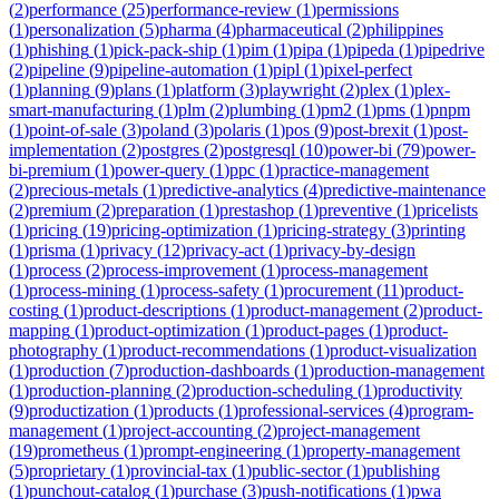
(
2
)
performance
(
25
)
performance-review
(
1
)
permissions
(
1
)
personalization
(
5
)
pharma
(
4
)
pharmaceutical
(
2
)
philippines
(
1
)
phishing
(
1
)
pick-pack-ship
(
1
)
pim
(
1
)
pipa
(
1
)
pipeda
(
1
)
pipedrive
(
2
)
pipeline
(
9
)
pipeline-automation
(
1
)
pipl
(
1
)
pixel-perfect
(
1
)
planning
(
9
)
plans
(
1
)
platform
(
3
)
playwright
(
2
)
plex
(
1
)
plex-
smart-manufacturing
(
1
)
plm
(
2
)
plumbing
(
1
)
pm2
(
1
)
pms
(
1
)
pnpm
(
1
)
point-of-sale
(
3
)
poland
(
3
)
polaris
(
1
)
pos
(
9
)
post-brexit
(
1
)
post-
implementation
(
2
)
postgres
(
2
)
postgresql
(
10
)
power-bi
(
79
)
power-
bi-premium
(
1
)
power-query
(
1
)
ppc
(
1
)
practice-management
(
2
)
precious-metals
(
1
)
predictive-analytics
(
4
)
predictive-maintenance
(
2
)
premium
(
2
)
preparation
(
1
)
prestashop
(
1
)
preventive
(
1
)
pricelists
(
1
)
pricing
(
19
)
pricing-optimization
(
1
)
pricing-strategy
(
3
)
printing
(
1
)
prisma
(
1
)
privacy
(
12
)
privacy-act
(
1
)
privacy-by-design
(
1
)
process
(
2
)
process-improvement
(
1
)
process-management
(
1
)
process-mining
(
1
)
process-safety
(
1
)
procurement
(
11
)
product-
costing
(
1
)
product-descriptions
(
1
)
product-management
(
2
)
product-
mapping
(
1
)
product-optimization
(
1
)
product-pages
(
1
)
product-
photography
(
1
)
product-recommendations
(
1
)
product-visualization
(
1
)
production
(
7
)
production-dashboards
(
1
)
production-management
(
1
)
production-planning
(
2
)
production-scheduling
(
1
)
productivity
(
9
)
productization
(
1
)
products
(
1
)
professional-services
(
4
)
program-
management
(
1
)
project-accounting
(
2
)
project-management
(
19
)
prometheus
(
1
)
prompt-engineering
(
1
)
property-management
(
5
)
proprietary
(
1
)
provincial-tax
(
1
)
public-sector
(
1
)
publishing
(
1
)
punchout-catalog
(
1
)
purchase
(
3
)
push-notifications
(
1
)
pwa