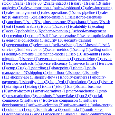
stock
(
1
)
sage
(
1
)
sage-50
(
2
)
sage-intacct
(
1
)
salary
(
1
)
sales
(
19
)
sales-
analytics
(
3
)
sales-automation
(
1
)
sales-dashboard
(
2
)
sales-forecasting
(
1
)
sales-management
(
1
)
sales-operations
(
1
)
sales-pipeline
(
1
)
sales-
tax
(
8
)
salesforce
(
5
)
salesforce-einstein
(
1
)
salesforce-essentials
(
1
)
sanctions
(
1
)
sap
(
5
)
sap-business-one
(
2
)
sap-hana
(
1
)
sars
(
2
)
sasb
(
1
)
sat
(
1
)
saudi-arabia
(
3
)
sbom
(
1
)
scada
(
1
)
scalability
(
3
)
scaling
(
9
)
sccs
(
2
)
scheduling
(
6
)
schema-markup
(
1
)
school-management
(
1
)
screening
(
1
)
scrum
(
1
)
sdi
(
1
)
search-engine
(
1
)
search-optimization
(
2
)
seasonal-collections
(
1
)
security
(
36
)
security-training
(
1
)
segmentation
(
2
)
selection
(
1
)
self-evolving
(
1
)
self-hosted
(
1
)
self-
service
(
2
)
self-service-bi
(
2
)
seller-metrics
(
1
)
selling
(
1
)
selling-online
(
1
)
selling-platforms
(
1
)
semantic-model
(
1
)
seo
(
16
)
seo-audit
(
1
)
seo-
migration
(
1
)
server
(
1
)
server-components
(
1
)
server-sizing
(
2
)
service
(
1
)
service-contracts
(
1
)
service-efficiency
(
1
)
service-firms
(
1
)
services
(
1
)
setup
(
2
)
sgk
(
1
)
sharding
(
1
)
sharepoint
(
1
)
shein
(
1
)
shift-
management
(
3
)
shipping
(
4
)
shop-floor
(
2
)
shopee
(
2
)
shopify
(
113
)
shopify-api
(
1
)
shopify-flow
(
1
)
shopify-partners
(
1
)
shopify-
payments
(
1
)
shopify-plus
(
8
)
shopifyql
(
1
)
simulation
(
3
)
sis
(
1
)
sisense
(
1
)
six-sigma
(
1
)
sizing
(
1
)
skills
(
4
)
sku
(
1
)
sla
(
5
)
small-business
(
10
)
smart-factory
(
1
)
smart-narratives
(
1
)
smart-warehouse
(
1
)
smb
(
9
)
sms-marketing
(
5
)
snapshots
(
1
)
snowflake
(
1
)
soc2
(
5
)
social-
commerce
(
5
)
software
(
4
)
software-comparison
(
1
)
software-
development
(
1
)
software-selection
(
2
)
software-stack
(
1
)
solar-energy
(
1
)
solutions
(
1
)
sop
(
2
)
south-africa
(
3
)
south-asia
(
1
)
south-korea
(
1
)
southeast-asia
(
2
)
spc
(
1
)
specialty
(
1
)
speed
(
1
)
speed-optimization