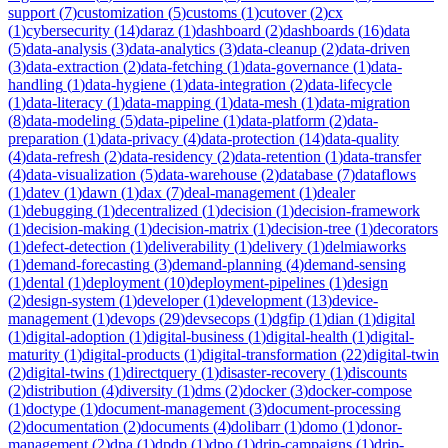
support
(
7
)
customization
(
5
)
customs
(
1
)
cutover
(
2
)
cx
(
1
)
cybersecurity
(
14
)
daraz
(
1
)
dashboard
(
2
)
dashboards
(
16
)
data
(
5
)
data-analysis
(
3
)
data-analytics
(
3
)
data-cleanup
(
2
)
data-driven
(
3
)
data-extraction
(
2
)
data-fetching
(
1
)
data-governance
(
1
)
data-
handling
(
1
)
data-hygiene
(
1
)
data-integration
(
2
)
data-lifecycle
(
1
)
data-literacy
(
1
)
data-mapping
(
1
)
data-mesh
(
1
)
data-migration
(
8
)
data-modeling
(
5
)
data-pipeline
(
1
)
data-platform
(
2
)
data-
preparation
(
1
)
data-privacy
(
4
)
data-protection
(
14
)
data-quality
(
4
)
data-refresh
(
2
)
data-residency
(
2
)
data-retention
(
1
)
data-transfer
(
4
)
data-visualization
(
5
)
data-warehouse
(
2
)
database
(
7
)
dataflows
(
1
)
datev
(
1
)
dawn
(
1
)
dax
(
7
)
deal-management
(
1
)
dealer
(
1
)
debugging
(
1
)
decentralized
(
1
)
decision
(
1
)
decision-framework
(
1
)
decision-making
(
1
)
decision-matrix
(
1
)
decision-tree
(
1
)
decorators
(
1
)
defect-detection
(
1
)
deliverability
(
1
)
delivery
(
1
)
delmiaworks
(
1
)
demand-forecasting
(
3
)
demand-planning
(
4
)
demand-sensing
(
1
)
dental
(
1
)
deployment
(
10
)
deployment-pipelines
(
1
)
design
(
2
)
design-system
(
1
)
developer
(
1
)
development
(
13
)
device-
management
(
1
)
devops
(
29
)
devsecops
(
1
)
dgfip
(
1
)
dian
(
1
)
digital
(
1
)
digital-adoption
(
1
)
digital-business
(
1
)
digital-health
(
1
)
digital-
maturity
(
1
)
digital-products
(
1
)
digital-transformation
(
22
)
digital-twin
(
2
)
digital-twins
(
1
)
directquery
(
1
)
disaster-recovery
(
1
)
discounts
(
2
)
distribution
(
4
)
diversity
(
1
)
dms
(
2
)
docker
(
3
)
docker-compose
(
1
)
doctype
(
1
)
document-management
(
3
)
document-processing
(
2
)
documentation
(
2
)
documents
(
4
)
dolibarr
(
1
)
domo
(
1
)
donor-
management
(
2
)
dpa
(
1
)
dpdp
(
1
)
dpo
(
1
)
drip-campaigns
(
1
)
drip-