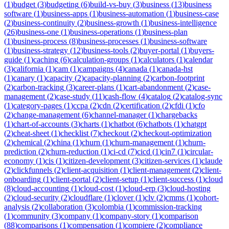
(
1
)
budget
(
3
)
budgeting
(
6
)
build-vs-buy
(
3
)
business
(
13
)
business
software
(
1
)
business-apps
(
1
)
business-automation
(
1
)
business-case
(
2
)
business-continuity
(
2
)
business-growth
(
1
)
business-intelligence
(
26
)
business-one
(
1
)
business-operations
(
1
)
business-plan
(
1
)
business-process
(
8
)
business-processes
(
1
)
business-software
(
1
)
business-strategy
(
12
)
business-tools
(
2
)
buyer-portal
(
1
)
buyers-
guide
(
1
)
caching
(
6
)
calculation-groups
(
1
)
calculators
(
1
)
calendar
(
3
)
california
(
1
)
cam
(
1
)
campaigns
(
4
)
canada
(
1
)
canada-hst
(
1
)
canary
(
1
)
capacity
(
2
)
capacity-planning
(
2
)
carbon-footprint
(
2
)
carbon-tracking
(
3
)
career-plans
(
1
)
cart-abandonment
(
2
)
case-
management
(
2
)
case-study
(
11
)
cash-flow
(
4
)
catalog
(
2
)
catalog-sync
(
1
)
category-pages
(
1
)
ccpa
(
2
)
cdn
(
2
)
certification
(
2
)
cfdi
(
1
)
cfo
(
2
)
change-management
(
6
)
channel-manager
(
1
)
chargebacks
(
1
)
chart-of-accounts
(
3
)
charts
(
1
)
chatbot
(
6
)
chatbots
(
1
)
chatgpt
(
2
)
cheat-sheet
(
1
)
checklist
(
7
)
checkout
(
2
)
checkout-optimization
(
2
)
chemical
(
2
)
china
(
1
)
churn
(
1
)
churn-management
(
1
)
churn-
prediction
(
2
)
churn-reduction
(
1
)
ci-cd
(
7
)
cicd
(
1
)
cin7
(
1
)
circular-
economy
(
1
)
cis
(
1
)
citizen-development
(
3
)
citizen-services
(
1
)
claude
(
2
)
clickfunnels
(
2
)
client-acquisition
(
1
)
client-management
(
2
)
client-
onboarding
(
1
)
client-portal
(
2
)
client-setup
(
1
)
client-success
(
1
)
cloud
(
8
)
cloud-accounting
(
1
)
cloud-cost
(
1
)
cloud-erp
(
3
)
cloud-hosting
(
2
)
cloud-security
(
2
)
cloudflare
(
1
)
clover
(
1
)
clv
(
2
)
cmms
(
1
)
cohort-
analysis
(
2
)
collaboration
(
3
)
colombia
(
1
)
commission-tracking
(
1
)
community
(
3
)
company
(
1
)
company-story
(
1
)
comparison
(
88
)
comparisons
(
1
)
compensation
(
1
)
compiere
(
2
)
compliance