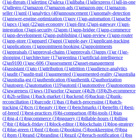
(
1
)
ai-threats
(
1
)
alerting
(
2
)
alexa
(
1
)
alibaba
(
1
)
aliexpress
(
1
)
all-in-one
(
2
)
allegro
(
2
)
amazon
(
7
)
amazon-ads
(
1
)
amazon-ppc
(
1
)
amazon-
seller
(
1
)
aml
(
1
)
analytics
(
40
)
announcement
(
1
)
anomaly-detection
(
1
)
answer-engine-optimization
(
1
)
aov
(
1
)
ap-automation
(
1
)
apache
(
1
)
apcs
(
1
)
api
(
22
)
api-economy
(
1
)
api-first
(
2
)
api-gateway
(
1
)
api-
integration
(
3
)
api-security
(
2
)
apm
(
1
)
app-bridge
(
1
)
app-commerce
(
1
)
app-development
(
2
)
app-publishing
(
1
)
app-review
(
1
)
app-router
(
1
)
app-store
(
1
)
apparel
(
3
)
appi
(
1
)
apple-pay
(
1
)
applicant-tracking
(
1
)
applications
(
1
)
appointment-booking
(
2
)
appointments
(
1
)
appraisals
(
1
)
approval-chains
(
1
)
approvals
(
3
)
apps
(
1
)
ar
(
1
)
ar-
shopping
(
1
)
architecture
(
17
)
argentina
(
1
)
artificial-intelligence
(
2
)
as9100
(
1
)
asc-606
(
3
)
assessment
(
2
)
asset-management
(
4
)
assistant
(
1
)
ato
(
1
)
attribution
(
1
)
attrition
(
1
)
audience-analytics
(
1
)
audit
(
7
)
audit-trail
(
1
)
augmented
(
1
)
augmented-reality
(
2
)
australia
(
2
)
australia-gst
(
1
)
authentication
(
6
)
authentik
(
2
)
authorization
(
3
)
autogen
(
2
)
automation
(
119
)
automl
(
1
)
automotive
(
5
)
autonomous
(
2
)
awareness
(
1
)
aws
(
10
)
axelor
(
2
)
azure
(
4
)
b2b
(
18
)
b2b-ecommerce
(
1
)
b2b-selling
(
1
)
back-market
(
1
)
backend
(
6
)
backup
(
2
)
bank-
reconciliation
(
1
)
barcode
(
1
)
bas
(
1
)
batch-processing
(
1
)
batch-
tracking
(
2
)
bcrs
(
1
)
beauty
(
1
)
bee
(
1
)
benchmarks
(
1
)
benefits
(
1
)
best-
of-breed
(
1
)
best-practices
(
6
)
bi-comparison
(
8
)
bi-tools
(
1
)
bias
(
1
)
big-4
(
1
)
bigcommerce
(
3
)
bigquery
(
1
)
billable-hours
(
1
)
billing
(
7
)
bir
(
1
)
black-friday
(
1
)
block-editor
(
1
)
blockchain
(
1
)
blog-strategy
(
1
)
blue-green
(
1
)
bmf
(
1
)
bom
(
2
)
booking
(
5
)
bookkeeping
(
9
)
bpa
(
1
)
bpm
(
1
)
brand
(
2
)
branding
(
1
)
brazil
(
2
)
breach-notification
(
1
)
bss