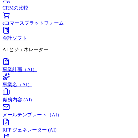
CRMの比較
eコマースプラットフォーム
会計ソフト
AI とジェネレーター
事業計画（AI）
事業名（AI）
職務内容 (AI)
メールテンプレート（AI）
RFP ジェネレーター (AI)