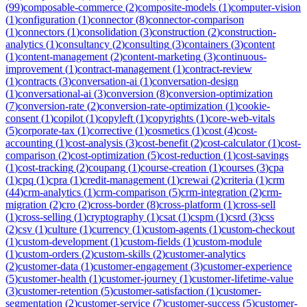
(
99
)
composable-commerce
(
2
)
composite-models
(
1
)
computer-vision
(
1
)
configuration
(
1
)
connector
(
8
)
connector-comparison
(
1
)
connectors
(
1
)
consolidation
(
3
)
construction
(
2
)
construction-
analytics
(
1
)
consultancy
(
2
)
consulting
(
3
)
containers
(
3
)
content
(
1
)
content-management
(
2
)
content-marketing
(
3
)
continuous-
improvement
(
1
)
contract-management
(
1
)
contract-review
(
1
)
contracts
(
3
)
conversation-ai
(
1
)
conversation-design
(
1
)
conversational-ai
(
3
)
conversion
(
8
)
conversion-optimization
(
7
)
conversion-rate
(
2
)
conversion-rate-optimization
(
1
)
cookie-
consent
(
1
)
copilot
(
1
)
copyleft
(
1
)
copyrights
(
1
)
core-web-vitals
(
5
)
corporate-tax
(
1
)
corrective
(
1
)
cosmetics
(
1
)
cost
(
4
)
cost-
accounting
(
1
)
cost-analysis
(
3
)
cost-benefit
(
2
)
cost-calculator
(
1
)
cost-
comparison
(
2
)
cost-optimization
(
5
)
cost-reduction
(
1
)
cost-savings
(
1
)
cost-tracking
(
2
)
coupang
(
1
)
course-creation
(
1
)
courses
(
3
)
cpa
(
1
)
cpq
(
1
)
cpra
(
1
)
credit-management
(
1
)
crewai
(
2
)
criteria
(
1
)
crm
(
44
)
crm-analytics
(
1
)
crm-comparison
(
5
)
crm-integration
(
2
)
crm-
migration
(
2
)
cro
(
2
)
cross-border
(
8
)
cross-platform
(
1
)
cross-sell
(
1
)
cross-selling
(
1
)
cryptography
(
1
)
csat
(
1
)
cspm
(
1
)
csrd
(
3
)
css
(
2
)
csv
(
1
)
culture
(
1
)
currency
(
1
)
custom-agents
(
1
)
custom-checkout
(
1
)
custom-development
(
1
)
custom-fields
(
1
)
custom-module
(
1
)
custom-orders
(
2
)
custom-skills
(
2
)
customer-analytics
(
2
)
customer-data
(
1
)
customer-engagement
(
3
)
customer-experience
(
5
)
customer-health
(
1
)
customer-journey
(
1
)
customer-lifetime-value
(
3
)
customer-retention
(
5
)
customer-satisfaction
(
1
)
customer-
segmentation
(
2
)
customer-service
(
7
)
customer-success
(
5
)
customer-