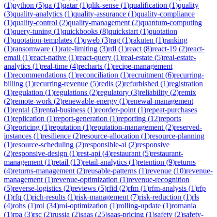
(
1
)
python
(
5
)
qa
(
1
)
qatar
(
1
)
qlik-sense
(
1
)
qualification
(
1
)
quality
(
3
)
quality-analytics
(
1
)
quality-assurance
(
1
)
quality-compliance
(
1
)
quality-control
(
2
)
quality-management
(
2
)
quantum-computing
(
1
)
query-tuning
(
1
)
quickbooks
(
8
)
quickstart
(
1
)
quotation
(
1
)
quotation-templates
(
1
)
qweb
(
3
)
rag
(
1
)
rakuten
(
1
)
ranking
(
1
)
ransomware
(
1
)
rate-limiting
(
3
)
rdl
(
1
)
react
(
8
)
react-19
(
2
)
react-
email
(
1
)
react-native
(
1
)
react-query
(
1
)
real-estate
(
5
)
real-estate-
analytics
(
1
)
real-time
(
4
)
recharts
(
1
)
recipe-management
(
1
)
recommendations
(
1
)
reconciliation
(
1
)
recruitment
(
6
)
recurring-
billing
(
1
)
recurring-revenue
(
5
)
redis
(
2
)
refurbished
(
1
)
registration
(
1
)
regulation
(
1
)
regulations
(
2
)
regulatory
(
3
)
reliability
(
2
)
remix
(
2
)
remote-work
(
2
)
renewable-energy
(
1
)
renewal-management
(
1
)
rental
(
3
)
rental-business
(
1
)
reorder-point
(
1
)
repeat-purchases
(
1
)
replication
(
1
)
report-generation
(
1
)
reporting
(
12
)
reports
(
3
)
repricing
(
1
)
reputation
(
1
)
reputation-management
(
2
)
reserved-
instances
(
1
)
resilience
(
2
)
resource-allocation
(
1
)
resource-planning
(
1
)
resource-scheduling
(
2
)
responsible-ai
(
2
)
responsive
(
2
)
responsive-design
(
1
)
rest-api
(
4
)
restaurant
(
5
)
restaurant-
management
(
1
)
retail
(
13
)
retail-analytics
(
1
)
retention
(
9
)
returns
(
4
)
returns-management
(
2
)
reusable-patterns
(
1
)
revenue
(
10
)
revenue-
management
(
1
)
revenue-optimization
(
1
)
revenue-recognition
(
5
)
reverse-logistics
(
2
)
reviews
(
5
)
rfid
(
2
)
rfm
(
1
)
rfm-analysis
(
1
)
rfp
(
1
)
rfq
(
1
)
rich-results
(
1
)
risk-management
(
7
)
risk-reduction
(
1
)
rls
(
4
)
rohs
(
1
)
roi
(
34
)
roi-optimization
(
1
)
rolling-update
(
1
)
romania
(
1
)
rpa
(
3
)
rsc
(
2
)
russia
(
2
)
saas
(
25
)
saas-pricing
(
1
)
safety
(
2
)
safety-