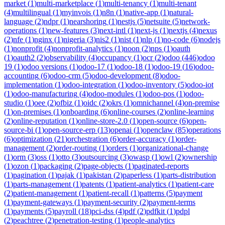
market
(
1
)
multi-marketplace
(
1
)
multi-tenancy
(
1
)
multi-tenant
(
4
)
multilingual
(
1
)
myinvois
(
1
)
n8n
(
1
)
native-app
(
1
)
natural-
language
(
2
)
ndpr
(
1
)
nearshoring
(
1
)
nestjs
(
5
)
netsuite
(
5
)
network-
operations
(
1
)
new-features
(
3
)
next-intl
(
1
)
next-js
(
1
)
nextjs
(
4
)
nexus
(
2
)
nfe
(
1
)
nginx
(
1
)
nigeria
(
3
)
nis2
(
1
)
nist
(
1
)
nlp
(
1
)
no-code
(
6
)
nodejs
(
1
)
nonprofit
(
4
)
nonprofit-analytics
(
1
)
noon
(
2
)
nps
(
1
)
oauth
(
1
)
oauth2
(
2
)
observability
(
4
)
occupancy
(
1
)
ocr
(
2
)
odoo
(
446
)
odoo
19
(
1
)
odoo versions
(
1
)
odoo-17
(
1
)
odoo-18
(
1
)
odoo-19
(
16
)
odoo-
accounting
(
6
)
odoo-crm
(
5
)
odoo-development
(
8
)
odoo-
implementation
(
1
)
odoo-integration
(
1
)
odoo-inventory
(
5
)
odoo-iot
(
1
)
odoo-manufacturing
(
4
)
odoo-modules
(
1
)
odoo-pos
(
1
)
odoo-
studio
(
1
)
oee
(
2
)
ofbiz
(
1
)
oidc
(
2
)
okrs
(
1
)
omnichannel
(
4
)
on-premise
(
1
)
on-premises
(
1
)
onboarding
(
6
)
online-courses
(
2
)
online-learning
(
2
)
online-reputation
(
1
)
online-store-2.0
(
1
)
open-source
(
6
)
open-
source-bi
(
1
)
open-source-erp
(
13
)
openai
(
1
)
openclaw
(
85
)
operations
(
6
)
optimization
(
21
)
orchestration
(
6
)
order-accuracy
(
1
)
order-
management
(
2
)
order-routing
(
1
)
orders
(
1
)
organizational-change
(
1
)
orm
(
3
)
oss
(
1
)
otto
(
3
)
outsourcing
(
3
)
owasp
(
1
)
owl
(
2
)
ownership
(
1
)
ozon
(
1
)
packaging
(
2
)
page-objects
(
1
)
paginated-reports
(
1
)
pagination
(
1
)
pajak
(
1
)
pakistan
(
2
)
paperless
(
1
)
parts-distribution
(
1
)
parts-management
(
1
)
patents
(
1
)
patient-analytics
(
1
)
patient-care
(
2
)
patient-management
(
1
)
patient-recall
(
1
)
patterns
(
5
)
payment
(
1
)
payment-gateways
(
1
)
payment-security
(
2
)
payment-terms
(
1
)
payments
(
5
)
payroll
(
18
)
pci-dss
(
4
)
pdf
(
2
)
pdfkit
(
1
)
pdpl
(
2
)
peachtree
(
2
)
penetration-testing
(
1
)
people-analytics