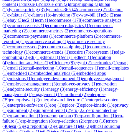
content
(
1
)
drizzle
(
3
)
drizzle-orm
(
2
)
dropshipping
(
3
)
dubai
(
1
)
dynamic-pricing
(
3
)
dynamics-365
(
4
)
e-commerce
(
2
)
e-factura
(
1
)
e-faktur
(
1
)
e-fatura
(
1
)
e-invoicing
(
5
)
e-way-bill
(
1
)
e2e
(
2
)
eaa
(
1
)
ebay
(
3
)
ec2
(
1
)
ecm
(
1
)
ecommerce
(
178
)
ecommerce-analytics
(
3
)
ecommerce-costs
(
1
)
ecommerce-logistics
(
1
)
ecommerce-
marketing
(
2
)
ecommerce-metrics
(
2
)
ecommerce-operations
(
2
)
ecommerce-payments
(
1
)
ecommerce-platform
(
2
)
ecommerce-
reporting
(
1
)
ecommerce-scaling
(
1
)
ecommerce-security
(
1
)
ecommerce-seo
(
3
)
ecommerce-shipping
(
1
)
ecommerce-
technology
(
1
)
ecommerce-trends
(
1
)
ecosire
(
7
)
ecosystem
(
1
)
edge-
computing
(
2
)
edi
(
1
)
editorial
(
1
)
edr
(
1
)
edtech
(
1
)
education
(
4
)
education-analytics
(
1
)
efficiency
(
8
)
egypt
(
2
)
electronics
(
1
)
emag
(
1
)
email
(
2
)
email-marketing
(
10
)
email-sequences
(
1
)
email-templates
(
1
)
embedded
(
2
)
embedded-analytics
(
5
)
embedded-apps
(
1
)
emissions
(
1
)
employee-development
(
1
)
employee-engagement
(
1
)
employee-management
(
3
)
employee-privacy
(
1
)
encryption
(
1
)
endpoint-security
(
1
)
energy
(
3
)
energy-efficiency
(
1
)
energy-
management
(
1
)
engagement
(
1
)
enrollment
(
2
)
enterprise
(
39
)
enterprise-ai
(
2
)
enterprise-architecture
(
1
)
enterprise-content
(
1
)
enterprise-software
(
1
)
eoq
(
1
)
epicor
(
2
)
epicor-kinetic
(
1
)
eprivacy
(
1
)
equipment
(
2
)
equipment-rental
(
2
)
erp
(
225
)
erp-architecture
(
1
)
erp-automation
(
1
)
erp-comparison
(
9
)
erp-configuration
(
1
)
erp-
failure
(
1
)
erp-integration
(
8
)
erp-selection
(
2
)
erpnext
(
18
)
errors
(
40
)
esg
(
5
)
esg-reporting
(
2
)
esignature
(
1
)
eta
(
2
)
ethical-sourcing
(
1
)
ethics
(
1
)
etims
(
1
)
etl
(
5
)
etsy
(
3
)
eu
(
2
)
eu-ai-act
(
1
)
europe