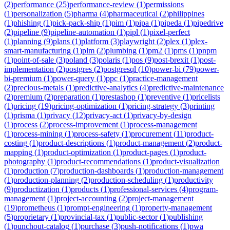
(
2
)
performance
(
25
)
performance-review
(
1
)
permissions
(
1
)
personalization
(
5
)
pharma
(
4
)
pharmaceutical
(
2
)
philippines
(
1
)
phishing
(
1
)
pick-pack-ship
(
1
)
pim
(
1
)
pipa
(
1
)
pipeda
(
1
)
pipedrive
(
2
)
pipeline
(
9
)
pipeline-automation
(
1
)
pipl
(
1
)
pixel-perfect
(
1
)
planning
(
9
)
plans
(
1
)
platform
(
3
)
playwright
(
2
)
plex
(
1
)
plex-
smart-manufacturing
(
1
)
plm
(
2
)
plumbing
(
1
)
pm2
(
1
)
pms
(
1
)
pnpm
(
1
)
point-of-sale
(
3
)
poland
(
3
)
polaris
(
1
)
pos
(
9
)
post-brexit
(
1
)
post-
implementation
(
2
)
postgres
(
2
)
postgresql
(
10
)
power-bi
(
79
)
power-
bi-premium
(
1
)
power-query
(
1
)
ppc
(
1
)
practice-management
(
2
)
precious-metals
(
1
)
predictive-analytics
(
4
)
predictive-maintenance
(
2
)
premium
(
2
)
preparation
(
1
)
prestashop
(
1
)
preventive
(
1
)
pricelists
(
1
)
pricing
(
19
)
pricing-optimization
(
1
)
pricing-strategy
(
3
)
printing
(
1
)
prisma
(
1
)
privacy
(
12
)
privacy-act
(
1
)
privacy-by-design
(
1
)
process
(
2
)
process-improvement
(
1
)
process-management
(
1
)
process-mining
(
1
)
process-safety
(
1
)
procurement
(
11
)
product-
costing
(
1
)
product-descriptions
(
1
)
product-management
(
2
)
product-
mapping
(
1
)
product-optimization
(
1
)
product-pages
(
1
)
product-
photography
(
1
)
product-recommendations
(
1
)
product-visualization
(
1
)
production
(
7
)
production-dashboards
(
1
)
production-management
(
1
)
production-planning
(
2
)
production-scheduling
(
1
)
productivity
(
9
)
productization
(
1
)
products
(
1
)
professional-services
(
4
)
program-
management
(
1
)
project-accounting
(
2
)
project-management
(
19
)
prometheus
(
1
)
prompt-engineering
(
1
)
property-management
(
5
)
proprietary
(
1
)
provincial-tax
(
1
)
public-sector
(
1
)
publishing
(
1
)
punchout-catalog
(
1
)
purchase
(
3
)
push-notifications
(
1
)
pwa