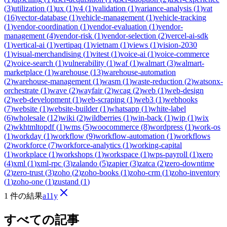
(
3
)
utilization
(
1
)
ux
(
1
)
v4
(
1
)
validation
(
1
)
variance-analysis
(
1
)
vat
(
16
)
vector-database
(
1
)
vehicle-management
(
1
)
vehicle-tracking
(
1
)
vendor-coordination
(
1
)
vendor-evaluation
(
1
)
vendor-
management
(
4
)
vendor-risk
(
1
)
vendor-selection
(
2
)
vercel-ai-sdk
(
1
)
vertical-ai
(
1
)
vertipaq
(
1
)
vietnam
(
1
)
views
(
1
)
vision-2030
(
1
)
visual-merchandising
(
1
)
vitest
(
1
)
voice-ai
(
1
)
voice-commerce
(
2
)
voice-search
(
1
)
vulnerability
(
1
)
waf
(
1
)
walmart
(
3
)
walmart-
marketplace
(
1
)
warehouse
(
13
)
warehouse-automation
(
2
)
warehouse-management
(
1
)
wasm
(
1
)
waste-reduction
(
2
)
watsonx-
orchestrate
(
1
)
wave
(
2
)
wayfair
(
2
)
wcag
(
2
)
web
(
1
)
web-design
(
2
)
web-development
(
1
)
web-scraping
(
1
)
web3
(
1
)
webhooks
(
7
)
website
(
1
)
website-builder
(
1
)
whatsapp
(
1
)
white-label
(
6
)
wholesale
(
12
)
wiki
(
2
)
wildberries
(
1
)
win-back
(
1
)
wip
(
1
)
wix
(
2
)
wkhtmltopdf
(
1
)
wms
(
5
)
woocommerce
(
8
)
wordpress
(
1
)
work-os
(
1
)
workday
(
1
)
workflow
(
9
)
workflow-automation
(
1
)
workflows
(
2
)
workforce
(
7
)
workforce-analytics
(
1
)
working-capital
(
1
)
workplace
(
1
)
workshops
(
1
)
workspace
(
1
)
wps-payroll
(
1
)
xero
(
4
)
xml
(
1
)
xml-rpc
(
3
)
zalando
(
5
)
zapier
(
3
)
zatca
(
2
)
zero-downtime
(
2
)
zero-trust
(
3
)
zoho
(
2
)
zoho-books
(
1
)
zoho-crm
(
1
)
zoho-inventory
(
1
)
zoho-one
(
1
)
zustand
(
1
)
1 件の結果
a11y
すべての記事