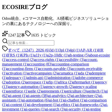
ECOSIREブログ
Odoo統合、eコマース自動化、AI搭載ビジネスソリューショ
ンの裏にあるテクノロジーへの深掘り。
1247
記事
1635
トピック
すべて（1247）
2026
(
6
)
3d
(
1
)
3pl
(
3
)
4pl
(
1
)
AP-AR
(
1
)
HR
(
1
)
IFRS
(
1
)
KPIs
(
1
)
a11y
(
1
)
a2p-10dlc
(
1
)
ab-testing
(
5
)
about-ecosire
(
1
)
access-control
(
2
)
access-rights
(
1
)
accessibility
(
3
)
account-
management
(
1
)
accounting
(
83
)
accounting-comparison
(
1
)
accounting-firms
(
1
)
accounts-payable
(
3
)
accounts-receivable
(
1
)
activation
(
1
)
activecampaign
(
2
)
acumatica
(
1
)
ada
(
2
)
adempiere
(
1
)
adequacy
(
1
)
admin-api
(
1
)
administration
(
1
)
adobe-commerce
(
2
)
adoption
(
2
)
aerospace
(
1
)
afip
(
1
)
africa
(
2
)
aftermarket
(
1
)
agency
(
13
)
agency-automation
(
1
)
agency-growth
(
2
)
agency-scaling
(
1
)
agentforce
(
1
)
agile
(
2
)
agreements
(
1
)
agriculture
(
3
)
agritech
(
1
)
ai
(
62
)
ai-agent
(
1
)
ai-agents
(
38
)
ai-analytics
(
2
)
ai-architecture
(
2
)
ai-
assistants
(
1
)
ai-automation
(
6
)
ai-bot
(
1
)
ai-chatbot
(
1
)
ai-comparison
(
1
)
ai-content
(
1
)
ai-development
(
1
)
ai-ethics
(
1
)
ai-frameworks
(
2
)
ai-
investment
(
1
)
ai-queries
(
1
)
ai-search
(
3
)
ai-security
(
1
)
ai-testing