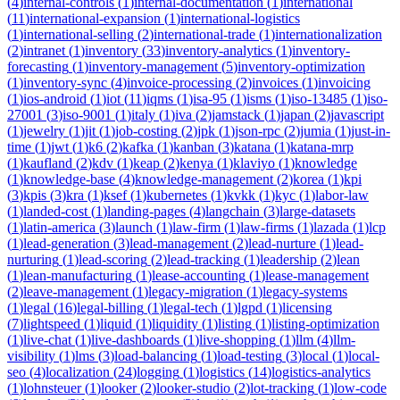
(
4
)
internal-controls
(
1
)
internal-documentation
(
1
)
international
(
11
)
international-expansion
(
1
)
international-logistics
(
1
)
international-selling
(
2
)
international-trade
(
1
)
internationalization
(
2
)
intranet
(
1
)
inventory
(
33
)
inventory-analytics
(
1
)
inventory-
forecasting
(
1
)
inventory-management
(
5
)
inventory-optimization
(
1
)
inventory-sync
(
4
)
invoice-processing
(
2
)
invoices
(
1
)
invoicing
(
1
)
ios-android
(
1
)
iot
(
11
)
iqms
(
1
)
isa-95
(
1
)
isms
(
1
)
iso-13485
(
1
)
iso-
27001
(
3
)
iso-9001
(
1
)
italy
(
1
)
iva
(
2
)
jamstack
(
1
)
japan
(
2
)
javascript
(
1
)
jewelry
(
1
)
jit
(
1
)
job-costing
(
2
)
jpk
(
1
)
json-rpc
(
2
)
jumia
(
1
)
just-in-
time
(
1
)
jwt
(
1
)
k6
(
2
)
kafka
(
1
)
kanban
(
3
)
katana
(
1
)
katana-mrp
(
1
)
kaufland
(
2
)
kdv
(
1
)
keap
(
2
)
kenya
(
1
)
klaviyo
(
1
)
knowledge
(
1
)
knowledge-base
(
4
)
knowledge-management
(
2
)
korea
(
1
)
kpi
(
3
)
kpis
(
3
)
kra
(
1
)
ksef
(
1
)
kubernetes
(
1
)
kvkk
(
1
)
kyc
(
1
)
labor-law
(
1
)
landed-cost
(
1
)
landing-pages
(
4
)
langchain
(
3
)
large-datasets
(
1
)
latin-america
(
3
)
launch
(
1
)
law-firm
(
1
)
law-firms
(
1
)
lazada
(
1
)
lcp
(
1
)
lead-generation
(
3
)
lead-management
(
2
)
lead-nurture
(
1
)
lead-
nurturing
(
1
)
lead-scoring
(
2
)
lead-tracking
(
1
)
leadership
(
2
)
lean
(
1
)
lean-manufacturing
(
1
)
lease-accounting
(
1
)
lease-management
(
2
)
leave-management
(
1
)
legacy-migration
(
1
)
legacy-systems
(
1
)
legal
(
16
)
legal-billing
(
1
)
legal-tech
(
1
)
lgpd
(
1
)
licensing
(
7
)
lightspeed
(
1
)
liquid
(
1
)
liquidity
(
1
)
listing
(
1
)
listing-optimization
(
1
)
live-chat
(
1
)
live-dashboards
(
1
)
live-shopping
(
1
)
llm
(
4
)
llm-
visibility
(
1
)
lms
(
3
)
load-balancing
(
1
)
load-testing
(
3
)
local
(
1
)
local-
seo
(
4
)
localization
(
24
)
logging
(
1
)
logistics
(
14
)
logistics-analytics
(
1
)
lohnsteuer
(
1
)
looker
(
2
)
looker-studio
(
2
)
lot-tracking
(
1
)
low-code