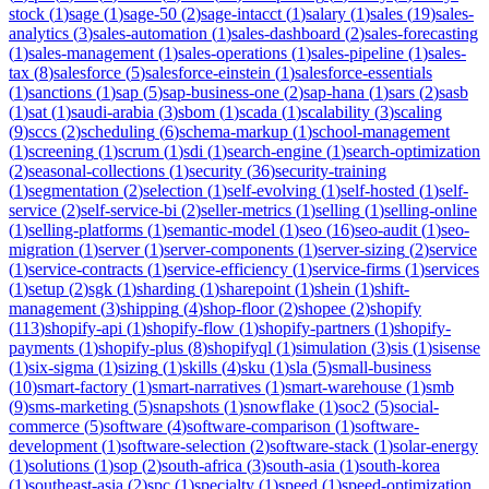
stock
(
1
)
sage
(
1
)
sage-50
(
2
)
sage-intacct
(
1
)
salary
(
1
)
sales
(
19
)
sales-
analytics
(
3
)
sales-automation
(
1
)
sales-dashboard
(
2
)
sales-forecasting
(
1
)
sales-management
(
1
)
sales-operations
(
1
)
sales-pipeline
(
1
)
sales-
tax
(
8
)
salesforce
(
5
)
salesforce-einstein
(
1
)
salesforce-essentials
(
1
)
sanctions
(
1
)
sap
(
5
)
sap-business-one
(
2
)
sap-hana
(
1
)
sars
(
2
)
sasb
(
1
)
sat
(
1
)
saudi-arabia
(
3
)
sbom
(
1
)
scada
(
1
)
scalability
(
3
)
scaling
(
9
)
sccs
(
2
)
scheduling
(
6
)
schema-markup
(
1
)
school-management
(
1
)
screening
(
1
)
scrum
(
1
)
sdi
(
1
)
search-engine
(
1
)
search-optimization
(
2
)
seasonal-collections
(
1
)
security
(
36
)
security-training
(
1
)
segmentation
(
2
)
selection
(
1
)
self-evolving
(
1
)
self-hosted
(
1
)
self-
service
(
2
)
self-service-bi
(
2
)
seller-metrics
(
1
)
selling
(
1
)
selling-online
(
1
)
selling-platforms
(
1
)
semantic-model
(
1
)
seo
(
16
)
seo-audit
(
1
)
seo-
migration
(
1
)
server
(
1
)
server-components
(
1
)
server-sizing
(
2
)
service
(
1
)
service-contracts
(
1
)
service-efficiency
(
1
)
service-firms
(
1
)
services
(
1
)
setup
(
2
)
sgk
(
1
)
sharding
(
1
)
sharepoint
(
1
)
shein
(
1
)
shift-
management
(
3
)
shipping
(
4
)
shop-floor
(
2
)
shopee
(
2
)
shopify
(
113
)
shopify-api
(
1
)
shopify-flow
(
1
)
shopify-partners
(
1
)
shopify-
payments
(
1
)
shopify-plus
(
8
)
shopifyql
(
1
)
simulation
(
3
)
sis
(
1
)
sisense
(
1
)
six-sigma
(
1
)
sizing
(
1
)
skills
(
4
)
sku
(
1
)
sla
(
5
)
small-business
(
10
)
smart-factory
(
1
)
smart-narratives
(
1
)
smart-warehouse
(
1
)
smb
(
9
)
sms-marketing
(
5
)
snapshots
(
1
)
snowflake
(
1
)
soc2
(
5
)
social-
commerce
(
5
)
software
(
4
)
software-comparison
(
1
)
software-
development
(
1
)
software-selection
(
2
)
software-stack
(
1
)
solar-energy
(
1
)
solutions
(
1
)
sop
(
2
)
south-africa
(
3
)
south-asia
(
1
)
south-korea
(
1
)
southeast-asia
(
2
)
spc
(
1
)
specialty
(
1
)
speed
(
1
)
speed-optimization