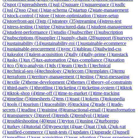
(
2
)
spot
(
1
)
spreadsheets
(
1
)
sql
(
2
)
square
(
1
)
squarespace
(
1
)
ssdlc
(
1
)
ssl
(
2
)
sso
(
2
)
sst
(
1
)
star-schema
(
2
)
startup
(
2
)
state-management
(
1
)
stock-control
(
1
)
store
(
1
)
store-optimization
(
1
)
store-setup
(
2
)
storefront-api
(
3
)
stp
(
1
)
strategy
(
35
)
streaming
(
4
)
stress-test
(
1
)
stress-testing
(
1
)
stripe
(
3
)
structured-data
(
1
)
student-management
(
2
)
student-performance
(
1
)
studio
(
3
)
subscriber
(
1
)
subscription
(
2
)
subscriptions
(
6
)
supplier
(
1
)
supply-chain
(
28
)
support
(
6
)
surveys
(
1
)
sustainability
(
14
)
sustainability-roi
(
1
)
sustainable-ecommerce
(
1
)
sustainable-procurement
(
1
)
sync
(
1
)
tableau
(
3
)
tailwind-css
(
1
)
takealot
(
1
)
talent-acquisition
(
2
)
tally
(
4
)
tally-prime
(
1
)
tanstack
(
1
)
tasks
(
1
)
tax
(
5
)
tax-automation
(
2
)
tax-compliance
(
3
)
taxation
(
1
)
tco
(
5
)
tco-analysis
(
1
)
tds
(
1
)
team
(
1
)
tech
(
1
)
technical
(
1
)
technical-seo
(
4
)
technology
(
2
)
telecom
(
3
)
templates
(
3
)
temu
(
1
)
terraform
(
1
)
territory-management
(
1
)
testing
(
7
)
text-messaging
(
1
)
textile
(
2
)
theme-development
(
2
)
themes
(
1
)
theory-of-constraints
(
1
)
third-party
(
1
)
throttling
(
1
)
ticketing
(
1
)
ticketing-system
(
1
)
tiktok
(
1
)
tiktok-shop
(
4
)
time-off
(
1
)
time-to-market
(
1
)
time-tracking
(
2
)
timeline
(
5
)
timesheets
(
2
)
tms
(
1
)
toast
(
1
)
tokens
(
3
)
tokopedia
(
1
)
tools
(
1
)
tourism
(
1
)
traceability
(
6
)
tracking
(
2
)
trade
(
1
)
trade-
secrets
(
1
)
trading
(
1
)
training
(
8
)
transactional-email
(
1
)
transformation
(
1
)
transparency
(
3
)
travel
(
3
)
trends
(
2
)
trendyol
(
1
)
triage
(
1
)
troubleshooting
(
40
)
trust
(
1
)
tryton
(
1
)
tuning
(
2
)
turborepo
(
1
)
turkey
(
4
)
tutorial
(
50
)
typescript
(
4
)
uae
(
3
)
uat
(
1
)
uk
(
2
)
uk-vat
(
1
)
unified-commerce
(
1
)
unit-tests
(
1
)
updates
(
1
)
upgrade
(
3
)
upsell
(
1
)
upselling
(
1
)
user-acquisition
(
1
)
user-adoption
(
2
)
user-experience