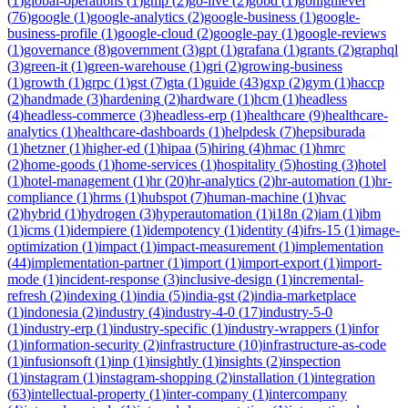
(
1
)
global-operations
(
1
)
gmp
(
2
)
go-live
(
2
)
gobd
(
1
)
gohighlevel
(
76
)
google
(
1
)
google-analytics
(
2
)
google-business
(
1
)
google-
business-profile
(
1
)
google-cloud
(
2
)
google-pay
(
1
)
google-reviews
(
1
)
governance
(
8
)
government
(
3
)
gpt
(
1
)
grafana
(
1
)
grants
(
2
)
graphql
(
3
)
green-it
(
1
)
green-warehouse
(
1
)
gri
(
2
)
growing-business
(
1
)
growth
(
1
)
grpc
(
1
)
gst
(
7
)
gta
(
1
)
guide
(
43
)
gxp
(
2
)
gym
(
1
)
haccp
(
2
)
handmade
(
3
)
hardening
(
2
)
hardware
(
1
)
hcm
(
1
)
headless
(
4
)
headless-commerce
(
3
)
headless-erp
(
1
)
healthcare
(
9
)
healthcare-
analytics
(
1
)
healthcare-dashboards
(
1
)
helpdesk
(
7
)
hepsiburada
(
1
)
hetzner
(
1
)
higher-ed
(
1
)
hipaa
(
5
)
hiring
(
4
)
hmac
(
1
)
hmrc
(
2
)
home-goods
(
1
)
home-services
(
1
)
hospitality
(
5
)
hosting
(
3
)
hotel
(
1
)
hotel-management
(
1
)
hr
(
20
)
hr-analytics
(
2
)
hr-automation
(
1
)
hr-
compliance
(
1
)
hrms
(
1
)
hubspot
(
7
)
human-machine
(
1
)
hvac
(
2
)
hybrid
(
1
)
hydrogen
(
3
)
hyperautomation
(
1
)
i18n
(
2
)
iam
(
1
)
ibm
(
1
)
icms
(
1
)
idempiere
(
1
)
idempotency
(
1
)
identity
(
4
)
ifrs-15
(
1
)
image-
optimization
(
1
)
impact
(
1
)
impact-measurement
(
1
)
implementation
(
44
)
implementation-partner
(
1
)
import
(
1
)
import-export
(
1
)
import-
mode
(
1
)
incident-response
(
3
)
inclusive-design
(
1
)
incremental-
refresh
(
2
)
indexing
(
1
)
india
(
5
)
india-gst
(
2
)
india-marketplace
(
1
)
indonesia
(
2
)
industry
(
4
)
industry-4-0
(
17
)
industry-5-0
(
1
)
industry-erp
(
1
)
industry-specific
(
1
)
industry-wrappers
(
1
)
infor
(
1
)
information-security
(
2
)
infrastructure
(
10
)
infrastructure-as-code
(
1
)
infusionsoft
(
1
)
inp
(
1
)
insightly
(
1
)
insights
(
2
)
inspection
(
1
)
instagram
(
1
)
instagram-shopping
(
2
)
installation
(
1
)
integration
(
63
)
intellectual-property
(
1
)
inter-company
(
1
)
intercompany