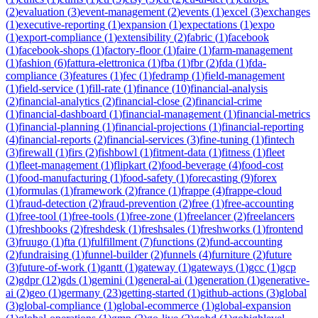
(
2
)
evaluation
(
3
)
event-management
(
2
)
events
(
1
)
excel
(
3
)
exchanges
(
1
)
executive-reporting
(
1
)
expansion
(
1
)
expectations
(
1
)
expo
(
1
)
export-compliance
(
1
)
extensibility
(
2
)
fabric
(
1
)
facebook
(
1
)
facebook-shops
(
1
)
factory-floor
(
1
)
faire
(
1
)
farm-management
(
1
)
fashion
(
6
)
fattura-elettronica
(
1
)
fba
(
1
)
fbr
(
2
)
fda
(
1
)
fda-
compliance
(
3
)
features
(
1
)
fec
(
1
)
fedramp
(
1
)
field-management
(
1
)
field-service
(
1
)
fill-rate
(
1
)
finance
(
10
)
financial-analysis
(
2
)
financial-analytics
(
2
)
financial-close
(
2
)
financial-crime
(
1
)
financial-dashboard
(
1
)
financial-management
(
1
)
financial-metrics
(
1
)
financial-planning
(
1
)
financial-projections
(
1
)
financial-reporting
(
4
)
financial-reports
(
2
)
financial-services
(
3
)
fine-tuning
(
1
)
fintech
(
3
)
firewall
(
1
)
firs
(
2
)
fishbowl
(
1
)
fitment-data
(
1
)
fitness
(
1
)
fleet
(
1
)
fleet-management
(
1
)
flipkart
(
2
)
food-beverage
(
4
)
food-cost
(
1
)
food-manufacturing
(
1
)
food-safety
(
1
)
forecasting
(
9
)
forex
(
1
)
formulas
(
1
)
framework
(
2
)
france
(
1
)
frappe
(
4
)
frappe-cloud
(
1
)
fraud-detection
(
2
)
fraud-prevention
(
2
)
free
(
1
)
free-accounting
(
1
)
free-tool
(
1
)
free-tools
(
1
)
free-zone
(
1
)
freelancer
(
2
)
freelancers
(
1
)
freshbooks
(
2
)
freshdesk
(
1
)
freshsales
(
1
)
freshworks
(
1
)
frontend
(
3
)
fruugo
(
1
)
fta
(
1
)
fulfillment
(
7
)
functions
(
2
)
fund-accounting
(
2
)
fundraising
(
1
)
funnel-builder
(
2
)
funnels
(
4
)
furniture
(
2
)
future
(
3
)
future-of-work
(
1
)
gantt
(
1
)
gateway
(
1
)
gateways
(
1
)
gcc
(
1
)
gcp
(
2
)
gdpr
(
12
)
gds
(
1
)
gemini
(
1
)
general-ai
(
1
)
generation
(
1
)
generative-
ai
(
2
)
geo
(
1
)
germany
(
23
)
getting-started
(
1
)
github-actions
(
3
)
global
(
3
)
global-compliance
(
1
)
global-ecommerce
(
1
)
global-expansion