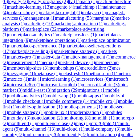
(
6
)
loyalty
(
3
)
loyalty-programs
(
2
)
ltv
(
1
)
mach
(
1
)
mach-architecture
(
1
)
machine-learning
(
13
)
magento
(
4
)
mailchimp
(
1
)
maintenance
(
4
)
make-or-buy
(
1
)
making-tax-digital
(
1
)
malaysia
(
1
)
managed-
services
(
1
)
management
(
1
)
manufacturing
(
53
)
margins
(
2
)
market-
analysis
(
1
)
marketing
(
10
)
marketing-automation
(
11
)
marketing-
platform
(
4
)
marketplace
(
22
)
marketplace-advertising
(
1
)
marketplace-analytics
(
1
)
marketplace-fees
(
1
)
marketplace-
integration
(
9
)
marketplace-operations
(
1
)
marketplace-optimization
(
1
)
marketplace-performance
(
1
)
marketplace-seller-operations
(
17
)
marketplace-selling
(
9
)
marketplace-strategy
(
1
)
markets
(
1
)
markets-pro
(
1
)
master-data
(
1
)
matter-management
(
1
)
mcommerce
(
2
)
measurement
(
1
)
media
(
3
)
medical-device
(
1
)
membership
(
2
)
membership-sites
(
3
)
memberships
(
1
)
mercadolibre
(
2
)
mes
(
2
)
messaging
(
1
)
metabase
(
1
)
metasfresh
(
1
)
method-crm
(
1
)
metrics
(
2
)
mexico
(
1
)
mfa
(
1
)
microlearning
(
1
)
microservices
(
6
)
microsoft
(
4
)
microsoft-365
(
1
)
microsoft-copilot
(
1
)
microsoft-fabric
(
3
)
mid-
market
(
3
)
middle-east
(
3
)
migration
(
29
)
migrations
(
1
)
mobile
(
1
)
mobile-analytics
(
1
)
mobile-app
(
1
)
mobile-apps
(
1
)
mobile-bi
(
1
)
mobile-checkout
(
1
)
mobile-commerce
(
14
)
mobile-cro
(
1
)
mobile-
first
(
1
)
mobile-optimization
(
1
)
mobile-payments
(
1
)
mobile-seo
(
1
)
mobile-strategy
(
1
)
mobile-ux
(
1
)
modernization
(
1
)
modules
(
2
)
monday
(
3
)
monetization
(
2
)
monitoring
(
8
)
monolith
(
1
)
monorepo
(
2
)
month-end
(
1
)
month-end-close
(
2
)
mps
(
1
)
mrp
(
6
)
mtd
(
1
)
multi-
agent
(
5
)
multi-channel
(
13
)
multi-cloud
(
1
)
multi-company
(
3
)
multi-
country
(
2
)
multi-currency
(
6
)
multi-entity
(
2
)
multi-location
(
4
)
multi-