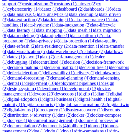
support
(
7
)
customization
(
5
)
customs
(
1
)
cutover
(
2
)
cx
(
1
)
cybersecurity
(
14
)
daraz
(
1
)
dashboard
(
2
)
dashboards
(
16
)
data
(
5
)
data-analysis
(
3
)
data-analytics
(
3
)
data-cleanup
(
2
)
data-driven
(
3
)
data-extraction
(
2
)
data-fetching
(
1
)
data-governance
(
1
)
data-
handling
(
1
)
data-hygiene
(
1
)
data-integration
(
2
)
data-lifecycle
(
1
)
data-literacy
(
1
)
data-mapping
(
1
)
data-mesh
(
1
)
data-migration
(
8
)
data-modeling
(
5
)
data-pipeline
(
1
)
data-platform
(
2
)
data-
preparation
(
1
)
data-privacy
(
4
)
data-protection
(
14
)
data-quality
(
4
)
data-refresh
(
2
)
data-residency
(
2
)
data-retention
(
1
)
data-transfer
(
4
)
data-visualization
(
5
)
data-warehouse
(
2
)
database
(
7
)
dataflows
(
1
)
datev
(
1
)
dawn
(
1
)
dax
(
7
)
deal-management
(
1
)
dealer
(
1
)
debugging
(
1
)
decentralized
(
1
)
decision
(
1
)
decision-framework
(
1
)
decision-making
(
1
)
decision-matrix
(
1
)
decision-tree
(
1
)
decorators
(
1
)
defect-detection
(
1
)
deliverability
(
1
)
delivery
(
1
)
delmiaworks
(
1
)
demand-forecasting
(
3
)
demand-planning
(
4
)
demand-sensing
(
1
)
dental
(
1
)
deployment
(
10
)
deployment-pipelines
(
1
)
design
(
2
)
design-system
(
1
)
developer
(
1
)
development
(
13
)
device-
management
(
1
)
devops
(
29
)
devsecops
(
1
)
dgfip
(
1
)
dian
(
1
)
digital
(
1
)
digital-adoption
(
1
)
digital-business
(
1
)
digital-health
(
1
)
digital-
maturity
(
1
)
digital-products
(
1
)
digital-transformation
(
22
)
digital-twin
(
2
)
digital-twins
(
1
)
directquery
(
1
)
disaster-recovery
(
1
)
discounts
(
2
)
distribution
(
4
)
diversity
(
1
)
dms
(
2
)
docker
(
3
)
docker-compose
(
1
)
doctype
(
1
)
document-management
(
3
)
document-processing
(
2
)
documentation
(
2
)
documents
(
4
)
dolibarr
(
1
)
domo
(
1
)
donor-
management
(
2
)
dpa
(
1
)
dpdp
(
1
)
dpo
(
1
)
drip-campaigns
(
1
)
drip-