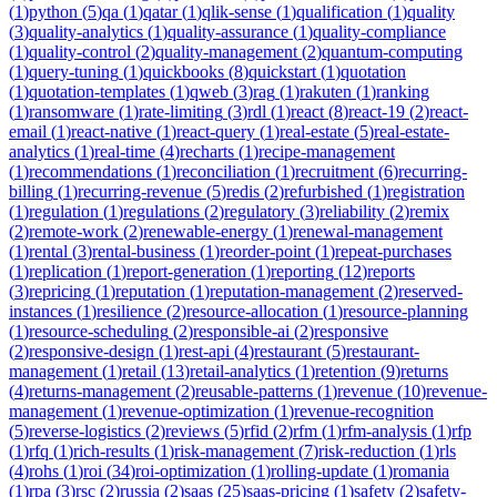
(
1
)
python
(
5
)
qa
(
1
)
qatar
(
1
)
qlik-sense
(
1
)
qualification
(
1
)
quality
(
3
)
quality-analytics
(
1
)
quality-assurance
(
1
)
quality-compliance
(
1
)
quality-control
(
2
)
quality-management
(
2
)
quantum-computing
(
1
)
query-tuning
(
1
)
quickbooks
(
8
)
quickstart
(
1
)
quotation
(
1
)
quotation-templates
(
1
)
qweb
(
3
)
rag
(
1
)
rakuten
(
1
)
ranking
(
1
)
ransomware
(
1
)
rate-limiting
(
3
)
rdl
(
1
)
react
(
8
)
react-19
(
2
)
react-
email
(
1
)
react-native
(
1
)
react-query
(
1
)
real-estate
(
5
)
real-estate-
analytics
(
1
)
real-time
(
4
)
recharts
(
1
)
recipe-management
(
1
)
recommendations
(
1
)
reconciliation
(
1
)
recruitment
(
6
)
recurring-
billing
(
1
)
recurring-revenue
(
5
)
redis
(
2
)
refurbished
(
1
)
registration
(
1
)
regulation
(
1
)
regulations
(
2
)
regulatory
(
3
)
reliability
(
2
)
remix
(
2
)
remote-work
(
2
)
renewable-energy
(
1
)
renewal-management
(
1
)
rental
(
3
)
rental-business
(
1
)
reorder-point
(
1
)
repeat-purchases
(
1
)
replication
(
1
)
report-generation
(
1
)
reporting
(
12
)
reports
(
3
)
repricing
(
1
)
reputation
(
1
)
reputation-management
(
2
)
reserved-
instances
(
1
)
resilience
(
2
)
resource-allocation
(
1
)
resource-planning
(
1
)
resource-scheduling
(
2
)
responsible-ai
(
2
)
responsive
(
2
)
responsive-design
(
1
)
rest-api
(
4
)
restaurant
(
5
)
restaurant-
management
(
1
)
retail
(
13
)
retail-analytics
(
1
)
retention
(
9
)
returns
(
4
)
returns-management
(
2
)
reusable-patterns
(
1
)
revenue
(
10
)
revenue-
management
(
1
)
revenue-optimization
(
1
)
revenue-recognition
(
5
)
reverse-logistics
(
2
)
reviews
(
5
)
rfid
(
2
)
rfm
(
1
)
rfm-analysis
(
1
)
rfp
(
1
)
rfq
(
1
)
rich-results
(
1
)
risk-management
(
7
)
risk-reduction
(
1
)
rls
(
4
)
rohs
(
1
)
roi
(
34
)
roi-optimization
(
1
)
rolling-update
(
1
)
romania
(
1
)
rpa
(
3
)
rsc
(
2
)
russia
(
2
)
saas
(
25
)
saas-pricing
(
1
)
safety
(
2
)
safety-