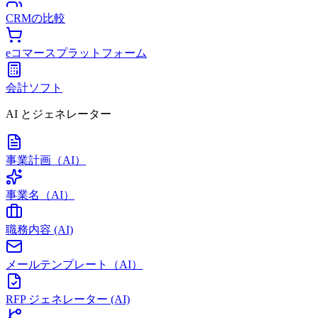
CRMの比較
eコマースプラットフォーム
会計ソフト
AI とジェネレーター
事業計画（AI）
事業名（AI）
職務内容 (AI)
メールテンプレート（AI）
RFP ジェネレーター (AI)