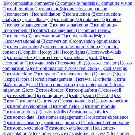
(
99
)
composable-commerce
(
2
)
composite-models
(
1
)
computer-vision
(
1
)
configuration
(
1
)
connector
(
8
)
connector-comparison
(
1
)
connectors
(
1
)
consolidation
(
3
)
construction
(
2
)
construction-
analytics
(
1
)
consultancy
(
2
)
consulting
(
3
)
containers
(
3
)
content
(
1
)
content-management
(
2
)
content-marketing
(
3
)
continuous-
improvement
(
1
)
contract-management
(
1
)
contract-review
(
1
)
contracts
(
3
)
conversation-ai
(
1
)
conversation-design
(
1
)
conversational-ai
(
3
)
conversion
(
8
)
conversion-optimization
(
7
)
conversion-rate
(
2
)
conversion-rate-optimization
(
1
)
cookie-
consent
(
1
)
copilot
(
1
)
copyleft
(
1
)
copyrights
(
1
)
core-web-vitals
(
5
)
corporate-tax
(
1
)
corrective
(
1
)
cosmetics
(
1
)
cost
(
4
)
cost-
accounting
(
1
)
cost-analysis
(
3
)
cost-benefit
(
2
)
cost-calculator
(
1
)
cost-
comparison
(
2
)
cost-optimization
(
5
)
cost-reduction
(
1
)
cost-savings
(
1
)
cost-tracking
(
2
)
coupang
(
1
)
course-creation
(
1
)
courses
(
3
)
cpa
(
1
)
cpq
(
1
)
cpra
(
1
)
credit-management
(
1
)
crewai
(
2
)
criteria
(
1
)
crm
(
44
)
crm-analytics
(
1
)
crm-comparison
(
5
)
crm-integration
(
2
)
crm-
migration
(
2
)
cro
(
2
)
cross-border
(
8
)
cross-platform
(
1
)
cross-sell
(
1
)
cross-selling
(
1
)
cryptography
(
1
)
csat
(
1
)
cspm
(
1
)
csrd
(
3
)
css
(
2
)
csv
(
1
)
culture
(
1
)
currency
(
1
)
custom-agents
(
1
)
custom-checkout
(
1
)
custom-development
(
1
)
custom-fields
(
1
)
custom-module
(
1
)
custom-orders
(
2
)
custom-skills
(
2
)
customer-analytics
(
2
)
customer-data
(
1
)
customer-engagement
(
3
)
customer-experience
(
5
)
customer-health
(
1
)
customer-journey
(
1
)
customer-lifetime-value
(
3
)
customer-retention
(
5
)
customer-satisfaction
(
1
)
customer-
segmentation
(
2
)
customer-service
(
7
)
customer-success
(
5
)
customer-