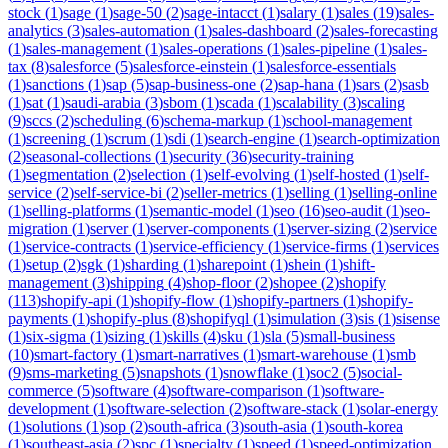
stock
(
1
)
sage
(
1
)
sage-50
(
2
)
sage-intacct
(
1
)
salary
(
1
)
sales
(
19
)
sales-
analytics
(
3
)
sales-automation
(
1
)
sales-dashboard
(
2
)
sales-forecasting
(
1
)
sales-management
(
1
)
sales-operations
(
1
)
sales-pipeline
(
1
)
sales-
tax
(
8
)
salesforce
(
5
)
salesforce-einstein
(
1
)
salesforce-essentials
(
1
)
sanctions
(
1
)
sap
(
5
)
sap-business-one
(
2
)
sap-hana
(
1
)
sars
(
2
)
sasb
(
1
)
sat
(
1
)
saudi-arabia
(
3
)
sbom
(
1
)
scada
(
1
)
scalability
(
3
)
scaling
(
9
)
sccs
(
2
)
scheduling
(
6
)
schema-markup
(
1
)
school-management
(
1
)
screening
(
1
)
scrum
(
1
)
sdi
(
1
)
search-engine
(
1
)
search-optimization
(
2
)
seasonal-collections
(
1
)
security
(
36
)
security-training
(
1
)
segmentation
(
2
)
selection
(
1
)
self-evolving
(
1
)
self-hosted
(
1
)
self-
service
(
2
)
self-service-bi
(
2
)
seller-metrics
(
1
)
selling
(
1
)
selling-online
(
1
)
selling-platforms
(
1
)
semantic-model
(
1
)
seo
(
16
)
seo-audit
(
1
)
seo-
migration
(
1
)
server
(
1
)
server-components
(
1
)
server-sizing
(
2
)
service
(
1
)
service-contracts
(
1
)
service-efficiency
(
1
)
service-firms
(
1
)
services
(
1
)
setup
(
2
)
sgk
(
1
)
sharding
(
1
)
sharepoint
(
1
)
shein
(
1
)
shift-
management
(
3
)
shipping
(
4
)
shop-floor
(
2
)
shopee
(
2
)
shopify
(
113
)
shopify-api
(
1
)
shopify-flow
(
1
)
shopify-partners
(
1
)
shopify-
payments
(
1
)
shopify-plus
(
8
)
shopifyql
(
1
)
simulation
(
3
)
sis
(
1
)
sisense
(
1
)
six-sigma
(
1
)
sizing
(
1
)
skills
(
4
)
sku
(
1
)
sla
(
5
)
small-business
(
10
)
smart-factory
(
1
)
smart-narratives
(
1
)
smart-warehouse
(
1
)
smb
(
9
)
sms-marketing
(
5
)
snapshots
(
1
)
snowflake
(
1
)
soc2
(
5
)
social-
commerce
(
5
)
software
(
4
)
software-comparison
(
1
)
software-
development
(
1
)
software-selection
(
2
)
software-stack
(
1
)
solar-energy
(
1
)
solutions
(
1
)
sop
(
2
)
south-africa
(
3
)
south-asia
(
1
)
south-korea
(
1
)
southeast-asia
(
2
)
spc
(
1
)
specialty
(
1
)
speed
(
1
)
speed-optimization