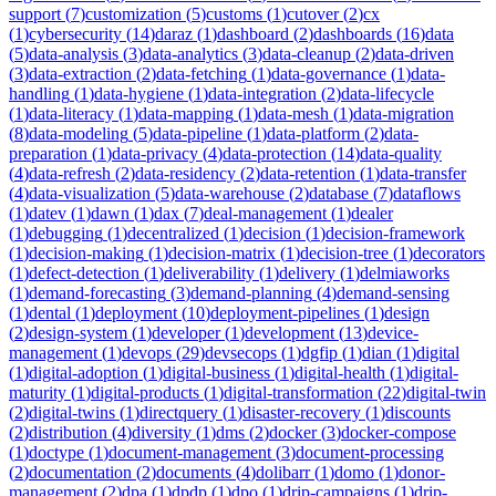
support
(
7
)
customization
(
5
)
customs
(
1
)
cutover
(
2
)
cx
(
1
)
cybersecurity
(
14
)
daraz
(
1
)
dashboard
(
2
)
dashboards
(
16
)
data
(
5
)
data-analysis
(
3
)
data-analytics
(
3
)
data-cleanup
(
2
)
data-driven
(
3
)
data-extraction
(
2
)
data-fetching
(
1
)
data-governance
(
1
)
data-
handling
(
1
)
data-hygiene
(
1
)
data-integration
(
2
)
data-lifecycle
(
1
)
data-literacy
(
1
)
data-mapping
(
1
)
data-mesh
(
1
)
data-migration
(
8
)
data-modeling
(
5
)
data-pipeline
(
1
)
data-platform
(
2
)
data-
preparation
(
1
)
data-privacy
(
4
)
data-protection
(
14
)
data-quality
(
4
)
data-refresh
(
2
)
data-residency
(
2
)
data-retention
(
1
)
data-transfer
(
4
)
data-visualization
(
5
)
data-warehouse
(
2
)
database
(
7
)
dataflows
(
1
)
datev
(
1
)
dawn
(
1
)
dax
(
7
)
deal-management
(
1
)
dealer
(
1
)
debugging
(
1
)
decentralized
(
1
)
decision
(
1
)
decision-framework
(
1
)
decision-making
(
1
)
decision-matrix
(
1
)
decision-tree
(
1
)
decorators
(
1
)
defect-detection
(
1
)
deliverability
(
1
)
delivery
(
1
)
delmiaworks
(
1
)
demand-forecasting
(
3
)
demand-planning
(
4
)
demand-sensing
(
1
)
dental
(
1
)
deployment
(
10
)
deployment-pipelines
(
1
)
design
(
2
)
design-system
(
1
)
developer
(
1
)
development
(
13
)
device-
management
(
1
)
devops
(
29
)
devsecops
(
1
)
dgfip
(
1
)
dian
(
1
)
digital
(
1
)
digital-adoption
(
1
)
digital-business
(
1
)
digital-health
(
1
)
digital-
maturity
(
1
)
digital-products
(
1
)
digital-transformation
(
22
)
digital-twin
(
2
)
digital-twins
(
1
)
directquery
(
1
)
disaster-recovery
(
1
)
discounts
(
2
)
distribution
(
4
)
diversity
(
1
)
dms
(
2
)
docker
(
3
)
docker-compose
(
1
)
doctype
(
1
)
document-management
(
3
)
document-processing
(
2
)
documentation
(
2
)
documents
(
4
)
dolibarr
(
1
)
domo
(
1
)
donor-
management
(
2
)
dpa
(
1
)
dpdp
(
1
)
dpo
(
1
)
drip-campaigns
(
1
)
drip-