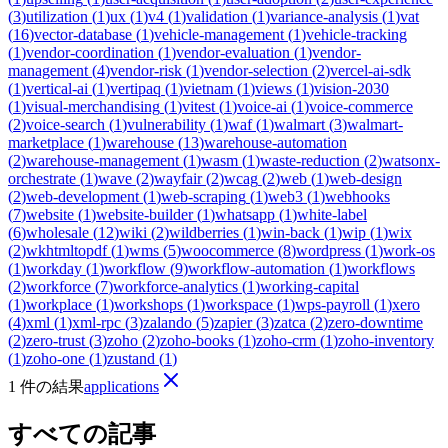
(
3
)
utilization
(
1
)
ux
(
1
)
v4
(
1
)
validation
(
1
)
variance-analysis
(
1
)
vat
(
16
)
vector-database
(
1
)
vehicle-management
(
1
)
vehicle-tracking
(
1
)
vendor-coordination
(
1
)
vendor-evaluation
(
1
)
vendor-
management
(
4
)
vendor-risk
(
1
)
vendor-selection
(
2
)
vercel-ai-sdk
(
1
)
vertical-ai
(
1
)
vertipaq
(
1
)
vietnam
(
1
)
views
(
1
)
vision-2030
(
1
)
visual-merchandising
(
1
)
vitest
(
1
)
voice-ai
(
1
)
voice-commerce
(
2
)
voice-search
(
1
)
vulnerability
(
1
)
waf
(
1
)
walmart
(
3
)
walmart-
marketplace
(
1
)
warehouse
(
13
)
warehouse-automation
(
2
)
warehouse-management
(
1
)
wasm
(
1
)
waste-reduction
(
2
)
watsonx-
orchestrate
(
1
)
wave
(
2
)
wayfair
(
2
)
wcag
(
2
)
web
(
1
)
web-design
(
2
)
web-development
(
1
)
web-scraping
(
1
)
web3
(
1
)
webhooks
(
7
)
website
(
1
)
website-builder
(
1
)
whatsapp
(
1
)
white-label
(
6
)
wholesale
(
12
)
wiki
(
2
)
wildberries
(
1
)
win-back
(
1
)
wip
(
1
)
wix
(
2
)
wkhtmltopdf
(
1
)
wms
(
5
)
woocommerce
(
8
)
wordpress
(
1
)
work-os
(
1
)
workday
(
1
)
workflow
(
9
)
workflow-automation
(
1
)
workflows
(
2
)
workforce
(
7
)
workforce-analytics
(
1
)
working-capital
(
1
)
workplace
(
1
)
workshops
(
1
)
workspace
(
1
)
wps-payroll
(
1
)
xero
(
4
)
xml
(
1
)
xml-rpc
(
3
)
zalando
(
5
)
zapier
(
3
)
zatca
(
2
)
zero-downtime
(
2
)
zero-trust
(
3
)
zoho
(
2
)
zoho-books
(
1
)
zoho-crm
(
1
)
zoho-inventory
(
1
)
zoho-one
(
1
)
zustand
(
1
)
1 件の結果
applications
すべての記事