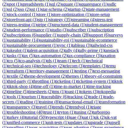
(
2
)
spot
(
1
)
spreadsheets
(
1
)
sql
(
2
)
square
(
1
)
squarespace
(
1
)
ssdlc
(
1
)
ssl
(
2
)
sso
(
2
)
sst
(
1
)
star-schema
(
2
)
startup
(
2
)
state-management
(
1
)
stock-control
(
1
)
store
(
1
)
store-optimization
(
1
)
store-setup
(
2
)
storefront-api
(
3
)
stp
(
1
)
strategy
(
35
)
streaming
(
4
)
stress-test
(
1
)
stress-testing
(
1
)
stripe
(
3
)
structured-data
(
1
)
student-management
(
2
)
student-performance
(
1
)
studio
(
3
)
subscriber
(
1
)
subscription
(
2
)
subscriptions
(
6
)
supplier
(
1
)
supply-chain
(
28
)
support
(
6
)
surveys
(
1
)
sustainability
(
14
)
sustainability-roi
(
1
)
sustainable-ecommerce
(
1
)
sustainable-procurement
(
1
)
sync
(
1
)
tableau
(
3
)
tailwind-css
(
1
)
takealot
(
1
)
talent-acquisition
(
2
)
tally
(
4
)
tally-prime
(
1
)
tanstack
(
1
)
tasks
(
1
)
tax
(
5
)
tax-automation
(
2
)
tax-compliance
(
3
)
taxation
(
1
)
tco
(
5
)
tco-analysis
(
1
)
tds
(
1
)
team
(
1
)
tech
(
1
)
technical
(
1
)
technical-seo
(
4
)
technology
(
2
)
telecom
(
3
)
templates
(
3
)
temu
(
1
)
terraform
(
1
)
territory-management
(
1
)
testing
(
7
)
text-messaging
(
1
)
textile
(
2
)
theme-development
(
2
)
themes
(
1
)
theory-of-constraints
(
1
)
third-party
(
1
)
throttling
(
1
)
ticketing
(
1
)
ticketing-system
(
1
)
tiktok
(
1
)
tiktok-shop
(
4
)
time-off
(
1
)
time-to-market
(
1
)
time-tracking
(
2
)
timeline
(
5
)
timesheets
(
2
)
tms
(
1
)
toast
(
1
)
tokens
(
3
)
tokopedia
(
1
)
tools
(
1
)
tourism
(
1
)
traceability
(
6
)
tracking
(
2
)
trade
(
1
)
trade-
secrets
(
1
)
trading
(
1
)
training
(
8
)
transactional-email
(
1
)
transformation
(
1
)
transparency
(
3
)
travel
(
3
)
trends
(
2
)
trendyol
(
1
)
triage
(
1
)
troubleshooting
(
40
)
trust
(
1
)
tryton
(
1
)
tuning
(
2
)
turborepo
(
1
)
turkey
(
4
)
tutorial
(
50
)
typescript
(
4
)
uae
(
3
)
uat
(
1
)
uk
(
2
)
uk-vat
(
1
)
unified-commerce
(
1
)
unit-tests
(
1
)
updates
(
1
)
upgrade
(
3
)
upsell
(
1
)
upselling
(
1
)
user-acquisition
(
1
)
user-adoption
(
2
)
user-experience