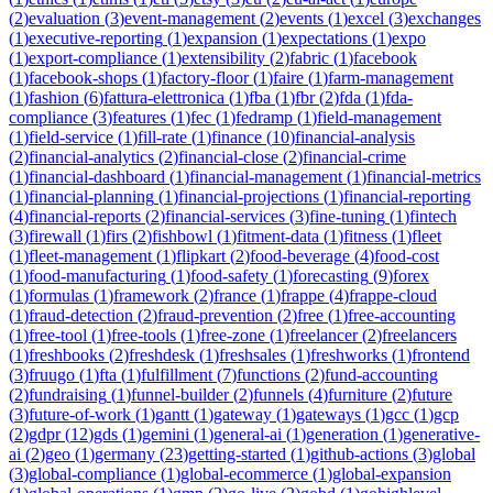
(
2
)
evaluation
(
3
)
event-management
(
2
)
events
(
1
)
excel
(
3
)
exchanges
(
1
)
executive-reporting
(
1
)
expansion
(
1
)
expectations
(
1
)
expo
(
1
)
export-compliance
(
1
)
extensibility
(
2
)
fabric
(
1
)
facebook
(
1
)
facebook-shops
(
1
)
factory-floor
(
1
)
faire
(
1
)
farm-management
(
1
)
fashion
(
6
)
fattura-elettronica
(
1
)
fba
(
1
)
fbr
(
2
)
fda
(
1
)
fda-
compliance
(
3
)
features
(
1
)
fec
(
1
)
fedramp
(
1
)
field-management
(
1
)
field-service
(
1
)
fill-rate
(
1
)
finance
(
10
)
financial-analysis
(
2
)
financial-analytics
(
2
)
financial-close
(
2
)
financial-crime
(
1
)
financial-dashboard
(
1
)
financial-management
(
1
)
financial-metrics
(
1
)
financial-planning
(
1
)
financial-projections
(
1
)
financial-reporting
(
4
)
financial-reports
(
2
)
financial-services
(
3
)
fine-tuning
(
1
)
fintech
(
3
)
firewall
(
1
)
firs
(
2
)
fishbowl
(
1
)
fitment-data
(
1
)
fitness
(
1
)
fleet
(
1
)
fleet-management
(
1
)
flipkart
(
2
)
food-beverage
(
4
)
food-cost
(
1
)
food-manufacturing
(
1
)
food-safety
(
1
)
forecasting
(
9
)
forex
(
1
)
formulas
(
1
)
framework
(
2
)
france
(
1
)
frappe
(
4
)
frappe-cloud
(
1
)
fraud-detection
(
2
)
fraud-prevention
(
2
)
free
(
1
)
free-accounting
(
1
)
free-tool
(
1
)
free-tools
(
1
)
free-zone
(
1
)
freelancer
(
2
)
freelancers
(
1
)
freshbooks
(
2
)
freshdesk
(
1
)
freshsales
(
1
)
freshworks
(
1
)
frontend
(
3
)
fruugo
(
1
)
fta
(
1
)
fulfillment
(
7
)
functions
(
2
)
fund-accounting
(
2
)
fundraising
(
1
)
funnel-builder
(
2
)
funnels
(
4
)
furniture
(
2
)
future
(
3
)
future-of-work
(
1
)
gantt
(
1
)
gateway
(
1
)
gateways
(
1
)
gcc
(
1
)
gcp
(
2
)
gdpr
(
12
)
gds
(
1
)
gemini
(
1
)
general-ai
(
1
)
generation
(
1
)
generative-
ai
(
2
)
geo
(
1
)
germany
(
23
)
getting-started
(
1
)
github-actions
(
3
)
global
(
3
)
global-compliance
(
1
)
global-ecommerce
(
1
)
global-expansion