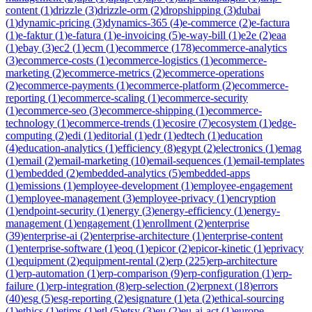
content
(
1
)
drizzle
(
3
)
drizzle-orm
(
2
)
dropshipping
(
3
)
dubai
(
1
)
dynamic-pricing
(
3
)
dynamics-365
(
4
)
e-commerce
(
2
)
e-factura
(
1
)
e-faktur
(
1
)
e-fatura
(
1
)
e-invoicing
(
5
)
e-way-bill
(
1
)
e2e
(
2
)
eaa
(
1
)
ebay
(
3
)
ec2
(
1
)
ecm
(
1
)
ecommerce
(
178
)
ecommerce-analytics
(
3
)
ecommerce-costs
(
1
)
ecommerce-logistics
(
1
)
ecommerce-
marketing
(
2
)
ecommerce-metrics
(
2
)
ecommerce-operations
(
2
)
ecommerce-payments
(
1
)
ecommerce-platform
(
2
)
ecommerce-
reporting
(
1
)
ecommerce-scaling
(
1
)
ecommerce-security
(
1
)
ecommerce-seo
(
3
)
ecommerce-shipping
(
1
)
ecommerce-
technology
(
1
)
ecommerce-trends
(
1
)
ecosire
(
7
)
ecosystem
(
1
)
edge-
computing
(
2
)
edi
(
1
)
editorial
(
1
)
edr
(
1
)
edtech
(
1
)
education
(
4
)
education-analytics
(
1
)
efficiency
(
8
)
egypt
(
2
)
electronics
(
1
)
emag
(
1
)
email
(
2
)
email-marketing
(
10
)
email-sequences
(
1
)
email-templates
(
1
)
embedded
(
2
)
embedded-analytics
(
5
)
embedded-apps
(
1
)
emissions
(
1
)
employee-development
(
1
)
employee-engagement
(
1
)
employee-management
(
3
)
employee-privacy
(
1
)
encryption
(
1
)
endpoint-security
(
1
)
energy
(
3
)
energy-efficiency
(
1
)
energy-
management
(
1
)
engagement
(
1
)
enrollment
(
2
)
enterprise
(
39
)
enterprise-ai
(
2
)
enterprise-architecture
(
1
)
enterprise-content
(
1
)
enterprise-software
(
1
)
eoq
(
1
)
epicor
(
2
)
epicor-kinetic
(
1
)
eprivacy
(
1
)
equipment
(
2
)
equipment-rental
(
2
)
erp
(
225
)
erp-architecture
(
1
)
erp-automation
(
1
)
erp-comparison
(
9
)
erp-configuration
(
1
)
erp-
failure
(
1
)
erp-integration
(
8
)
erp-selection
(
2
)
erpnext
(
18
)
errors
(
40
)
esg
(
5
)
esg-reporting
(
2
)
esignature
(
1
)
eta
(
2
)
ethical-sourcing
(
1
)
ethics
(
1
)
etims
(
1
)
etl
(
5
)
etsy
(
3
)
eu
(
2
)
eu-ai-act
(
1
)
europe