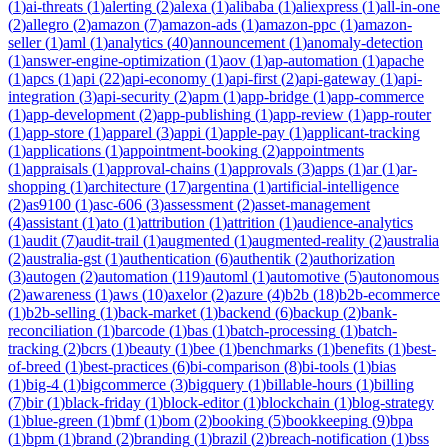
(
1
)
ai-threats
(
1
)
alerting
(
2
)
alexa
(
1
)
alibaba
(
1
)
aliexpress
(
1
)
all-in-one
(
2
)
allegro
(
2
)
amazon
(
7
)
amazon-ads
(
1
)
amazon-ppc
(
1
)
amazon-
seller
(
1
)
aml
(
1
)
analytics
(
40
)
announcement
(
1
)
anomaly-detection
(
1
)
answer-engine-optimization
(
1
)
aov
(
1
)
ap-automation
(
1
)
apache
(
1
)
apcs
(
1
)
api
(
22
)
api-economy
(
1
)
api-first
(
2
)
api-gateway
(
1
)
api-
integration
(
3
)
api-security
(
2
)
apm
(
1
)
app-bridge
(
1
)
app-commerce
(
1
)
app-development
(
2
)
app-publishing
(
1
)
app-review
(
1
)
app-router
(
1
)
app-store
(
1
)
apparel
(
3
)
appi
(
1
)
apple-pay
(
1
)
applicant-tracking
(
1
)
applications
(
1
)
appointment-booking
(
2
)
appointments
(
1
)
appraisals
(
1
)
approval-chains
(
1
)
approvals
(
3
)
apps
(
1
)
ar
(
1
)
ar-
shopping
(
1
)
architecture
(
17
)
argentina
(
1
)
artificial-intelligence
(
2
)
as9100
(
1
)
asc-606
(
3
)
assessment
(
2
)
asset-management
(
4
)
assistant
(
1
)
ato
(
1
)
attribution
(
1
)
attrition
(
1
)
audience-analytics
(
1
)
audit
(
7
)
audit-trail
(
1
)
augmented
(
1
)
augmented-reality
(
2
)
australia
(
2
)
australia-gst
(
1
)
authentication
(
6
)
authentik
(
2
)
authorization
(
3
)
autogen
(
2
)
automation
(
119
)
automl
(
1
)
automotive
(
5
)
autonomous
(
2
)
awareness
(
1
)
aws
(
10
)
axelor
(
2
)
azure
(
4
)
b2b
(
18
)
b2b-ecommerce
(
1
)
b2b-selling
(
1
)
back-market
(
1
)
backend
(
6
)
backup
(
2
)
bank-
reconciliation
(
1
)
barcode
(
1
)
bas
(
1
)
batch-processing
(
1
)
batch-
tracking
(
2
)
bcrs
(
1
)
beauty
(
1
)
bee
(
1
)
benchmarks
(
1
)
benefits
(
1
)
best-
of-breed
(
1
)
best-practices
(
6
)
bi-comparison
(
8
)
bi-tools
(
1
)
bias
(
1
)
big-4
(
1
)
bigcommerce
(
3
)
bigquery
(
1
)
billable-hours
(
1
)
billing
(
7
)
bir
(
1
)
black-friday
(
1
)
block-editor
(
1
)
blockchain
(
1
)
blog-strategy
(
1
)
blue-green
(
1
)
bmf
(
1
)
bom
(
2
)
booking
(
5
)
bookkeeping
(
9
)
bpa
(
1
)
bpm
(
1
)
brand
(
2
)
branding
(
1
)
brazil
(
2
)
breach-notification
(
1
)
bss