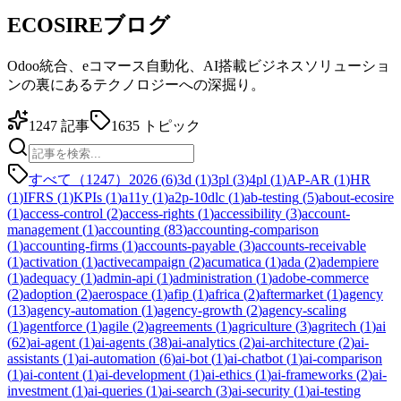
ECOSIREブログ
Odoo統合、eコマース自動化、AI搭載ビジネスソリューショ
ンの裏にあるテクノロジーへの深掘り。
1247
記事
1635
トピック
すべて（1247）
2026
(
6
)
3d
(
1
)
3pl
(
3
)
4pl
(
1
)
AP-AR
(
1
)
HR
(
1
)
IFRS
(
1
)
KPIs
(
1
)
a11y
(
1
)
a2p-10dlc
(
1
)
ab-testing
(
5
)
about-ecosire
(
1
)
access-control
(
2
)
access-rights
(
1
)
accessibility
(
3
)
account-
management
(
1
)
accounting
(
83
)
accounting-comparison
(
1
)
accounting-firms
(
1
)
accounts-payable
(
3
)
accounts-receivable
(
1
)
activation
(
1
)
activecampaign
(
2
)
acumatica
(
1
)
ada
(
2
)
adempiere
(
1
)
adequacy
(
1
)
admin-api
(
1
)
administration
(
1
)
adobe-commerce
(
2
)
adoption
(
2
)
aerospace
(
1
)
afip
(
1
)
africa
(
2
)
aftermarket
(
1
)
agency
(
13
)
agency-automation
(
1
)
agency-growth
(
2
)
agency-scaling
(
1
)
agentforce
(
1
)
agile
(
2
)
agreements
(
1
)
agriculture
(
3
)
agritech
(
1
)
ai
(
62
)
ai-agent
(
1
)
ai-agents
(
38
)
ai-analytics
(
2
)
ai-architecture
(
2
)
ai-
assistants
(
1
)
ai-automation
(
6
)
ai-bot
(
1
)
ai-chatbot
(
1
)
ai-comparison
(
1
)
ai-content
(
1
)
ai-development
(
1
)
ai-ethics
(
1
)
ai-frameworks
(
2
)
ai-
investment
(
1
)
ai-queries
(
1
)
ai-search
(
3
)
ai-security
(
1
)
ai-testing