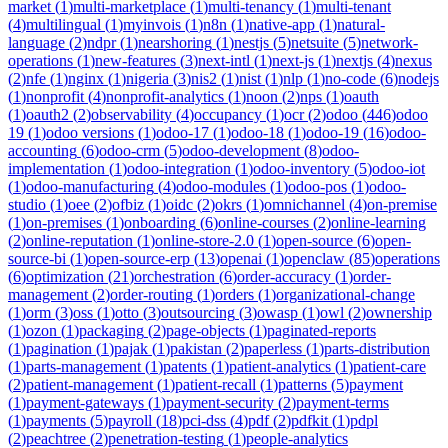
market
(
1
)
multi-marketplace
(
1
)
multi-tenancy
(
1
)
multi-tenant
(
4
)
multilingual
(
1
)
myinvois
(
1
)
n8n
(
1
)
native-app
(
1
)
natural-
language
(
2
)
ndpr
(
1
)
nearshoring
(
1
)
nestjs
(
5
)
netsuite
(
5
)
network-
operations
(
1
)
new-features
(
3
)
next-intl
(
1
)
next-js
(
1
)
nextjs
(
4
)
nexus
(
2
)
nfe
(
1
)
nginx
(
1
)
nigeria
(
3
)
nis2
(
1
)
nist
(
1
)
nlp
(
1
)
no-code
(
6
)
nodejs
(
1
)
nonprofit
(
4
)
nonprofit-analytics
(
1
)
noon
(
2
)
nps
(
1
)
oauth
(
1
)
oauth2
(
2
)
observability
(
4
)
occupancy
(
1
)
ocr
(
2
)
odoo
(
446
)
odoo
19
(
1
)
odoo versions
(
1
)
odoo-17
(
1
)
odoo-18
(
1
)
odoo-19
(
16
)
odoo-
accounting
(
6
)
odoo-crm
(
5
)
odoo-development
(
8
)
odoo-
implementation
(
1
)
odoo-integration
(
1
)
odoo-inventory
(
5
)
odoo-iot
(
1
)
odoo-manufacturing
(
4
)
odoo-modules
(
1
)
odoo-pos
(
1
)
odoo-
studio
(
1
)
oee
(
2
)
ofbiz
(
1
)
oidc
(
2
)
okrs
(
1
)
omnichannel
(
4
)
on-premise
(
1
)
on-premises
(
1
)
onboarding
(
6
)
online-courses
(
2
)
online-learning
(
2
)
online-reputation
(
1
)
online-store-2.0
(
1
)
open-source
(
6
)
open-
source-bi
(
1
)
open-source-erp
(
13
)
openai
(
1
)
openclaw
(
85
)
operations
(
6
)
optimization
(
21
)
orchestration
(
6
)
order-accuracy
(
1
)
order-
management
(
2
)
order-routing
(
1
)
orders
(
1
)
organizational-change
(
1
)
orm
(
3
)
oss
(
1
)
otto
(
3
)
outsourcing
(
3
)
owasp
(
1
)
owl
(
2
)
ownership
(
1
)
ozon
(
1
)
packaging
(
2
)
page-objects
(
1
)
paginated-reports
(
1
)
pagination
(
1
)
pajak
(
1
)
pakistan
(
2
)
paperless
(
1
)
parts-distribution
(
1
)
parts-management
(
1
)
patents
(
1
)
patient-analytics
(
1
)
patient-care
(
2
)
patient-management
(
1
)
patient-recall
(
1
)
patterns
(
5
)
payment
(
1
)
payment-gateways
(
1
)
payment-security
(
2
)
payment-terms
(
1
)
payments
(
5
)
payroll
(
18
)
pci-dss
(
4
)
pdf
(
2
)
pdfkit
(
1
)
pdpl
(
2
)
peachtree
(
2
)
penetration-testing
(
1
)
people-analytics