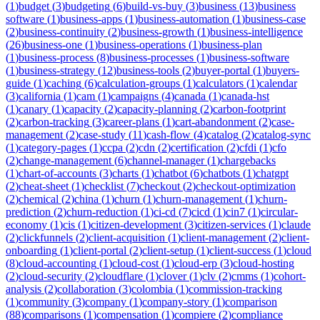
(
1
)
budget
(
3
)
budgeting
(
6
)
build-vs-buy
(
3
)
business
(
13
)
business
software
(
1
)
business-apps
(
1
)
business-automation
(
1
)
business-case
(
2
)
business-continuity
(
2
)
business-growth
(
1
)
business-intelligence
(
26
)
business-one
(
1
)
business-operations
(
1
)
business-plan
(
1
)
business-process
(
8
)
business-processes
(
1
)
business-software
(
1
)
business-strategy
(
12
)
business-tools
(
2
)
buyer-portal
(
1
)
buyers-
guide
(
1
)
caching
(
6
)
calculation-groups
(
1
)
calculators
(
1
)
calendar
(
3
)
california
(
1
)
cam
(
1
)
campaigns
(
4
)
canada
(
1
)
canada-hst
(
1
)
canary
(
1
)
capacity
(
2
)
capacity-planning
(
2
)
carbon-footprint
(
2
)
carbon-tracking
(
3
)
career-plans
(
1
)
cart-abandonment
(
2
)
case-
management
(
2
)
case-study
(
11
)
cash-flow
(
4
)
catalog
(
2
)
catalog-sync
(
1
)
category-pages
(
1
)
ccpa
(
2
)
cdn
(
2
)
certification
(
2
)
cfdi
(
1
)
cfo
(
2
)
change-management
(
6
)
channel-manager
(
1
)
chargebacks
(
1
)
chart-of-accounts
(
3
)
charts
(
1
)
chatbot
(
6
)
chatbots
(
1
)
chatgpt
(
2
)
cheat-sheet
(
1
)
checklist
(
7
)
checkout
(
2
)
checkout-optimization
(
2
)
chemical
(
2
)
china
(
1
)
churn
(
1
)
churn-management
(
1
)
churn-
prediction
(
2
)
churn-reduction
(
1
)
ci-cd
(
7
)
cicd
(
1
)
cin7
(
1
)
circular-
economy
(
1
)
cis
(
1
)
citizen-development
(
3
)
citizen-services
(
1
)
claude
(
2
)
clickfunnels
(
2
)
client-acquisition
(
1
)
client-management
(
2
)
client-
onboarding
(
1
)
client-portal
(
2
)
client-setup
(
1
)
client-success
(
1
)
cloud
(
8
)
cloud-accounting
(
1
)
cloud-cost
(
1
)
cloud-erp
(
3
)
cloud-hosting
(
2
)
cloud-security
(
2
)
cloudflare
(
1
)
clover
(
1
)
clv
(
2
)
cmms
(
1
)
cohort-
analysis
(
2
)
collaboration
(
3
)
colombia
(
1
)
commission-tracking
(
1
)
community
(
3
)
company
(
1
)
company-story
(
1
)
comparison
(
88
)
comparisons
(
1
)
compensation
(
1
)
compiere
(
2
)
compliance