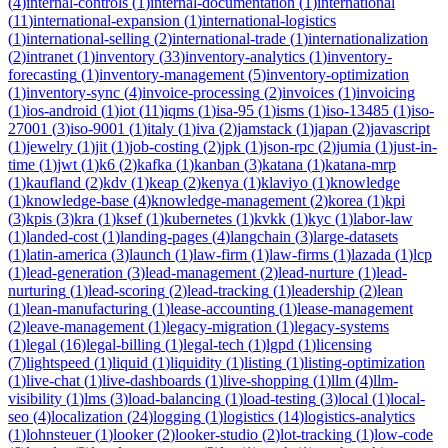
(
4
)
internal-controls
(
1
)
internal-documentation
(
1
)
international
(
11
)
international-expansion
(
1
)
international-logistics
(
1
)
international-selling
(
2
)
international-trade
(
1
)
internationalization
(
2
)
intranet
(
1
)
inventory
(
33
)
inventory-analytics
(
1
)
inventory-
forecasting
(
1
)
inventory-management
(
5
)
inventory-optimization
(
1
)
inventory-sync
(
4
)
invoice-processing
(
2
)
invoices
(
1
)
invoicing
(
1
)
ios-android
(
1
)
iot
(
11
)
iqms
(
1
)
isa-95
(
1
)
isms
(
1
)
iso-13485
(
1
)
iso-
27001
(
3
)
iso-9001
(
1
)
italy
(
1
)
iva
(
2
)
jamstack
(
1
)
japan
(
2
)
javascript
(
1
)
jewelry
(
1
)
jit
(
1
)
job-costing
(
2
)
jpk
(
1
)
json-rpc
(
2
)
jumia
(
1
)
just-in-
time
(
1
)
jwt
(
1
)
k6
(
2
)
kafka
(
1
)
kanban
(
3
)
katana
(
1
)
katana-mrp
(
1
)
kaufland
(
2
)
kdv
(
1
)
keap
(
2
)
kenya
(
1
)
klaviyo
(
1
)
knowledge
(
1
)
knowledge-base
(
4
)
knowledge-management
(
2
)
korea
(
1
)
kpi
(
3
)
kpis
(
3
)
kra
(
1
)
ksef
(
1
)
kubernetes
(
1
)
kvkk
(
1
)
kyc
(
1
)
labor-law
(
1
)
landed-cost
(
1
)
landing-pages
(
4
)
langchain
(
3
)
large-datasets
(
1
)
latin-america
(
3
)
launch
(
1
)
law-firm
(
1
)
law-firms
(
1
)
lazada
(
1
)
lcp
(
1
)
lead-generation
(
3
)
lead-management
(
2
)
lead-nurture
(
1
)
lead-
nurturing
(
1
)
lead-scoring
(
2
)
lead-tracking
(
1
)
leadership
(
2
)
lean
(
1
)
lean-manufacturing
(
1
)
lease-accounting
(
1
)
lease-management
(
2
)
leave-management
(
1
)
legacy-migration
(
1
)
legacy-systems
(
1
)
legal
(
16
)
legal-billing
(
1
)
legal-tech
(
1
)
lgpd
(
1
)
licensing
(
7
)
lightspeed
(
1
)
liquid
(
1
)
liquidity
(
1
)
listing
(
1
)
listing-optimization
(
1
)
live-chat
(
1
)
live-dashboards
(
1
)
live-shopping
(
1
)
llm
(
4
)
llm-
visibility
(
1
)
lms
(
3
)
load-balancing
(
1
)
load-testing
(
3
)
local
(
1
)
local-
seo
(
4
)
localization
(
24
)
logging
(
1
)
logistics
(
14
)
logistics-analytics
(
1
)
lohnsteuer
(
1
)
looker
(
2
)
looker-studio
(
2
)
lot-tracking
(
1
)
low-code