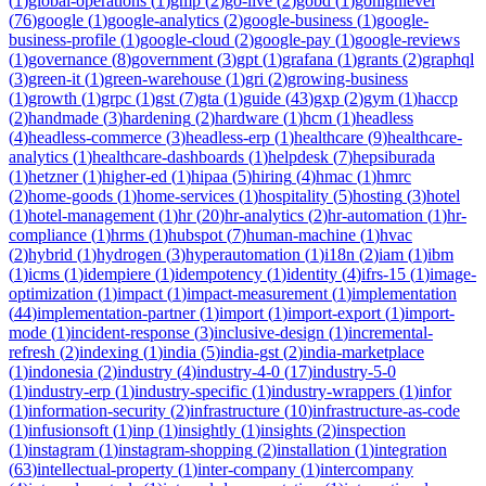
(
1
)
global-operations
(
1
)
gmp
(
2
)
go-live
(
2
)
gobd
(
1
)
gohighlevel
(
76
)
google
(
1
)
google-analytics
(
2
)
google-business
(
1
)
google-
business-profile
(
1
)
google-cloud
(
2
)
google-pay
(
1
)
google-reviews
(
1
)
governance
(
8
)
government
(
3
)
gpt
(
1
)
grafana
(
1
)
grants
(
2
)
graphql
(
3
)
green-it
(
1
)
green-warehouse
(
1
)
gri
(
2
)
growing-business
(
1
)
growth
(
1
)
grpc
(
1
)
gst
(
7
)
gta
(
1
)
guide
(
43
)
gxp
(
2
)
gym
(
1
)
haccp
(
2
)
handmade
(
3
)
hardening
(
2
)
hardware
(
1
)
hcm
(
1
)
headless
(
4
)
headless-commerce
(
3
)
headless-erp
(
1
)
healthcare
(
9
)
healthcare-
analytics
(
1
)
healthcare-dashboards
(
1
)
helpdesk
(
7
)
hepsiburada
(
1
)
hetzner
(
1
)
higher-ed
(
1
)
hipaa
(
5
)
hiring
(
4
)
hmac
(
1
)
hmrc
(
2
)
home-goods
(
1
)
home-services
(
1
)
hospitality
(
5
)
hosting
(
3
)
hotel
(
1
)
hotel-management
(
1
)
hr
(
20
)
hr-analytics
(
2
)
hr-automation
(
1
)
hr-
compliance
(
1
)
hrms
(
1
)
hubspot
(
7
)
human-machine
(
1
)
hvac
(
2
)
hybrid
(
1
)
hydrogen
(
3
)
hyperautomation
(
1
)
i18n
(
2
)
iam
(
1
)
ibm
(
1
)
icms
(
1
)
idempiere
(
1
)
idempotency
(
1
)
identity
(
4
)
ifrs-15
(
1
)
image-
optimization
(
1
)
impact
(
1
)
impact-measurement
(
1
)
implementation
(
44
)
implementation-partner
(
1
)
import
(
1
)
import-export
(
1
)
import-
mode
(
1
)
incident-response
(
3
)
inclusive-design
(
1
)
incremental-
refresh
(
2
)
indexing
(
1
)
india
(
5
)
india-gst
(
2
)
india-marketplace
(
1
)
indonesia
(
2
)
industry
(
4
)
industry-4-0
(
17
)
industry-5-0
(
1
)
industry-erp
(
1
)
industry-specific
(
1
)
industry-wrappers
(
1
)
infor
(
1
)
information-security
(
2
)
infrastructure
(
10
)
infrastructure-as-code
(
1
)
infusionsoft
(
1
)
inp
(
1
)
insightly
(
1
)
insights
(
2
)
inspection
(
1
)
instagram
(
1
)
instagram-shopping
(
2
)
installation
(
1
)
integration
(
63
)
intellectual-property
(
1
)
inter-company
(
1
)
intercompany