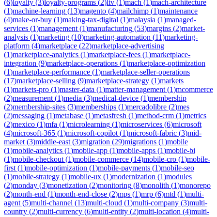
(
6
)
loyalty
(
3
)
loyalty-programs
(
2
)
ltv
(
1
)
mach
(
1
)
mach-architecture
(
1
)
machine-learning
(
13
)
magento
(
4
)
mailchimp
(
1
)
maintenance
(
4
)
make-or-buy
(
1
)
making-tax-digital
(
1
)
malaysia
(
1
)
managed-
services
(
1
)
management
(
1
)
manufacturing
(
53
)
margins
(
2
)
market-
analysis
(
1
)
marketing
(
10
)
marketing-automation
(
11
)
marketing-
platform
(
4
)
marketplace
(
22
)
marketplace-advertising
(
1
)
marketplace-analytics
(
1
)
marketplace-fees
(
1
)
marketplace-
integration
(
9
)
marketplace-operations
(
1
)
marketplace-optimization
(
1
)
marketplace-performance
(
1
)
marketplace-seller-operations
(
17
)
marketplace-selling
(
9
)
marketplace-strategy
(
1
)
markets
(
1
)
markets-pro
(
1
)
master-data
(
1
)
matter-management
(
1
)
mcommerce
(
2
)
measurement
(
1
)
media
(
3
)
medical-device
(
1
)
membership
(
2
)
membership-sites
(
3
)
memberships
(
1
)
mercadolibre
(
2
)
mes
(
2
)
messaging
(
1
)
metabase
(
1
)
metasfresh
(
1
)
method-crm
(
1
)
metrics
(
2
)
mexico
(
1
)
mfa
(
1
)
microlearning
(
1
)
microservices
(
6
)
microsoft
(
4
)
microsoft-365
(
1
)
microsoft-copilot
(
1
)
microsoft-fabric
(
3
)
mid-
market
(
3
)
middle-east
(
3
)
migration
(
29
)
migrations
(
1
)
mobile
(
1
)
mobile-analytics
(
1
)
mobile-app
(
1
)
mobile-apps
(
1
)
mobile-bi
(
1
)
mobile-checkout
(
1
)
mobile-commerce
(
14
)
mobile-cro
(
1
)
mobile-
first
(
1
)
mobile-optimization
(
1
)
mobile-payments
(
1
)
mobile-seo
(
1
)
mobile-strategy
(
1
)
mobile-ux
(
1
)
modernization
(
1
)
modules
(
2
)
monday
(
3
)
monetization
(
2
)
monitoring
(
8
)
monolith
(
1
)
monorepo
(
2
)
month-end
(
1
)
month-end-close
(
2
)
mps
(
1
)
mrp
(
6
)
mtd
(
1
)
multi-
agent
(
5
)
multi-channel
(
13
)
multi-cloud
(
1
)
multi-company
(
3
)
multi-
country
(
2
)
multi-currency
(
6
)
multi-entity
(
2
)
multi-location
(
4
)
multi-