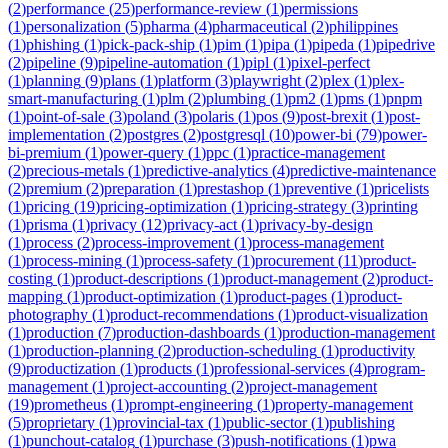
(
2
)
performance
(
25
)
performance-review
(
1
)
permissions
(
1
)
personalization
(
5
)
pharma
(
4
)
pharmaceutical
(
2
)
philippines
(
1
)
phishing
(
1
)
pick-pack-ship
(
1
)
pim
(
1
)
pipa
(
1
)
pipeda
(
1
)
pipedrive
(
2
)
pipeline
(
9
)
pipeline-automation
(
1
)
pipl
(
1
)
pixel-perfect
(
1
)
planning
(
9
)
plans
(
1
)
platform
(
3
)
playwright
(
2
)
plex
(
1
)
plex-
smart-manufacturing
(
1
)
plm
(
2
)
plumbing
(
1
)
pm2
(
1
)
pms
(
1
)
pnpm
(
1
)
point-of-sale
(
3
)
poland
(
3
)
polaris
(
1
)
pos
(
9
)
post-brexit
(
1
)
post-
implementation
(
2
)
postgres
(
2
)
postgresql
(
10
)
power-bi
(
79
)
power-
bi-premium
(
1
)
power-query
(
1
)
ppc
(
1
)
practice-management
(
2
)
precious-metals
(
1
)
predictive-analytics
(
4
)
predictive-maintenance
(
2
)
premium
(
2
)
preparation
(
1
)
prestashop
(
1
)
preventive
(
1
)
pricelists
(
1
)
pricing
(
19
)
pricing-optimization
(
1
)
pricing-strategy
(
3
)
printing
(
1
)
prisma
(
1
)
privacy
(
12
)
privacy-act
(
1
)
privacy-by-design
(
1
)
process
(
2
)
process-improvement
(
1
)
process-management
(
1
)
process-mining
(
1
)
process-safety
(
1
)
procurement
(
11
)
product-
costing
(
1
)
product-descriptions
(
1
)
product-management
(
2
)
product-
mapping
(
1
)
product-optimization
(
1
)
product-pages
(
1
)
product-
photography
(
1
)
product-recommendations
(
1
)
product-visualization
(
1
)
production
(
7
)
production-dashboards
(
1
)
production-management
(
1
)
production-planning
(
2
)
production-scheduling
(
1
)
productivity
(
9
)
productization
(
1
)
products
(
1
)
professional-services
(
4
)
program-
management
(
1
)
project-accounting
(
2
)
project-management
(
19
)
prometheus
(
1
)
prompt-engineering
(
1
)
property-management
(
5
)
proprietary
(
1
)
provincial-tax
(
1
)
public-sector
(
1
)
publishing
(
1
)
punchout-catalog
(
1
)
purchase
(
3
)
push-notifications
(
1
)
pwa