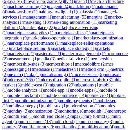
(
6
)
loyalty
(
3
)
loyalty-programs
(
2
)
ltv
(
1
)
mach
(
1
)
mach-architecture
(
1
)
machine-learning
(
13
)
magento
(
4
)
mailchimp
(
1
)
maintenance
(
4
)
make-or-buy
(
1
)
making-tax-digital
(
1
)
malaysia
(
1
)
managed-
services
(
1
)
management
(
1
)
manufacturing
(
53
)
margins
(
2
)
market-
analysis
(
1
)
marketing
(
10
)
marketing-automation
(
11
)
marketing-
platform
(
4
)
marketplace
(
22
)
marketplace-advertising
(
1
)
marketplace-analytics
(
1
)
marketplace-fees
(
1
)
marketplace-
integration
(
9
)
marketplace-operations
(
1
)
marketplace-optimization
(
1
)
marketplace-performance
(
1
)
marketplace-seller-operations
(
17
)
marketplace-selling
(
9
)
marketplace-strategy
(
1
)
markets
(
1
)
markets-pro
(
1
)
master-data
(
1
)
matter-management
(
1
)
mcommerce
(
2
)
measurement
(
1
)
media
(
3
)
medical-device
(
1
)
membership
(
2
)
membership-sites
(
3
)
memberships
(
1
)
mercadolibre
(
2
)
mes
(
2
)
messaging
(
1
)
metabase
(
1
)
metasfresh
(
1
)
method-crm
(
1
)
metrics
(
2
)
mexico
(
1
)
mfa
(
1
)
microlearning
(
1
)
microservices
(
6
)
microsoft
(
4
)
microsoft-365
(
1
)
microsoft-copilot
(
1
)
microsoft-fabric
(
3
)
mid-
market
(
3
)
middle-east
(
3
)
migration
(
29
)
migrations
(
1
)
mobile
(
1
)
mobile-analytics
(
1
)
mobile-app
(
1
)
mobile-apps
(
1
)
mobile-bi
(
1
)
mobile-checkout
(
1
)
mobile-commerce
(
14
)
mobile-cro
(
1
)
mobile-
first
(
1
)
mobile-optimization
(
1
)
mobile-payments
(
1
)
mobile-seo
(
1
)
mobile-strategy
(
1
)
mobile-ux
(
1
)
modernization
(
1
)
modules
(
2
)
monday
(
3
)
monetization
(
2
)
monitoring
(
8
)
monolith
(
1
)
monorepo
(
2
)
month-end
(
1
)
month-end-close
(
2
)
mps
(
1
)
mrp
(
6
)
mtd
(
1
)
multi-
agent
(
5
)
multi-channel
(
13
)
multi-cloud
(
1
)
multi-company
(
3
)
multi-
country
(
2
)
multi-currency
(
6
)
multi-entity
(
2
)
multi-location
(
4
)
multi-