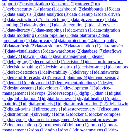
support
(
7
)
customization
(
5
)
customs
(
1
)
cutover
(
2
)
cx
(
1
)
cybersecurity
(
14
)
daraz
(
1
)
dashboard
(
2
)
dashboards
(
16
)
data
(
5
)
data-analysis
(
3
)
data-analytics
(
3
)
data-cleanup
(
2
)
data-driven
(
3
)
data-extraction
(
2
)
data-fetching
(
1
)
data-governance
(
1
)
data-
handling
(
1
)
data-hygiene
(
1
)
data-integration
(
2
)
data-lifecycle
(
1
)
data-literacy
(
1
)
data-mapping
(
1
)
data-mesh
(
1
)
data-migration
(
8
)
data-modeling
(
5
)
data-pipeline
(
1
)
data-platform
(
2
)
data-
preparation
(
1
)
data-privacy
(
4
)
data-protection
(
14
)
data-quality
(
4
)
data-refresh
(
2
)
data-residency
(
2
)
data-retention
(
1
)
data-transfer
(
4
)
data-visualization
(
5
)
data-warehouse
(
2
)
database
(
7
)
dataflows
(
1
)
datev
(
1
)
dawn
(
1
)
dax
(
7
)
deal-management
(
1
)
dealer
(
1
)
debugging
(
1
)
decentralized
(
1
)
decision
(
1
)
decision-framework
(
1
)
decision-making
(
1
)
decision-matrix
(
1
)
decision-tree
(
1
)
decorators
(
1
)
defect-detection
(
1
)
deliverability
(
1
)
delivery
(
1
)
delmiaworks
(
1
)
demand-forecasting
(
3
)
demand-planning
(
4
)
demand-sensing
(
1
)
dental
(
1
)
deployment
(
10
)
deployment-pipelines
(
1
)
design
(
2
)
design-system
(
1
)
developer
(
1
)
development
(
13
)
device-
management
(
1
)
devops
(
29
)
devsecops
(
1
)
dgfip
(
1
)
dian
(
1
)
digital
(
1
)
digital-adoption
(
1
)
digital-business
(
1
)
digital-health
(
1
)
digital-
maturity
(
1
)
digital-products
(
1
)
digital-transformation
(
22
)
digital-twin
(
2
)
digital-twins
(
1
)
directquery
(
1
)
disaster-recovery
(
1
)
discounts
(
2
)
distribution
(
4
)
diversity
(
1
)
dms
(
2
)
docker
(
3
)
docker-compose
(
1
)
doctype
(
1
)
document-management
(
3
)
document-processing
(
2
)
documentation
(
2
)
documents
(
4
)
dolibarr
(
1
)
domo
(
1
)
donor-
management
(
2
)
dpa
(
1
)
dpdp
(
1
)
dpo
(
1
)
drip-campaigns
(
1
)
drip-