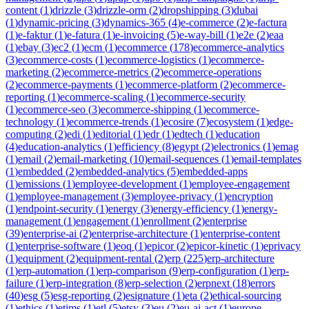
content
(
1
)
drizzle
(
3
)
drizzle-orm
(
2
)
dropshipping
(
3
)
dubai
(
1
)
dynamic-pricing
(
3
)
dynamics-365
(
4
)
e-commerce
(
2
)
e-factura
(
1
)
e-faktur
(
1
)
e-fatura
(
1
)
e-invoicing
(
5
)
e-way-bill
(
1
)
e2e
(
2
)
eaa
(
1
)
ebay
(
3
)
ec2
(
1
)
ecm
(
1
)
ecommerce
(
178
)
ecommerce-analytics
(
3
)
ecommerce-costs
(
1
)
ecommerce-logistics
(
1
)
ecommerce-
marketing
(
2
)
ecommerce-metrics
(
2
)
ecommerce-operations
(
2
)
ecommerce-payments
(
1
)
ecommerce-platform
(
2
)
ecommerce-
reporting
(
1
)
ecommerce-scaling
(
1
)
ecommerce-security
(
1
)
ecommerce-seo
(
3
)
ecommerce-shipping
(
1
)
ecommerce-
technology
(
1
)
ecommerce-trends
(
1
)
ecosire
(
7
)
ecosystem
(
1
)
edge-
computing
(
2
)
edi
(
1
)
editorial
(
1
)
edr
(
1
)
edtech
(
1
)
education
(
4
)
education-analytics
(
1
)
efficiency
(
8
)
egypt
(
2
)
electronics
(
1
)
emag
(
1
)
email
(
2
)
email-marketing
(
10
)
email-sequences
(
1
)
email-templates
(
1
)
embedded
(
2
)
embedded-analytics
(
5
)
embedded-apps
(
1
)
emissions
(
1
)
employee-development
(
1
)
employee-engagement
(
1
)
employee-management
(
3
)
employee-privacy
(
1
)
encryption
(
1
)
endpoint-security
(
1
)
energy
(
3
)
energy-efficiency
(
1
)
energy-
management
(
1
)
engagement
(
1
)
enrollment
(
2
)
enterprise
(
39
)
enterprise-ai
(
2
)
enterprise-architecture
(
1
)
enterprise-content
(
1
)
enterprise-software
(
1
)
eoq
(
1
)
epicor
(
2
)
epicor-kinetic
(
1
)
eprivacy
(
1
)
equipment
(
2
)
equipment-rental
(
2
)
erp
(
225
)
erp-architecture
(
1
)
erp-automation
(
1
)
erp-comparison
(
9
)
erp-configuration
(
1
)
erp-
failure
(
1
)
erp-integration
(
8
)
erp-selection
(
2
)
erpnext
(
18
)
errors
(
40
)
esg
(
5
)
esg-reporting
(
2
)
esignature
(
1
)
eta
(
2
)
ethical-sourcing
(
1
)
ethics
(
1
)
etims
(
1
)
etl
(
5
)
etsy
(
3
)
eu
(
2
)
eu-ai-act
(
1
)
europe