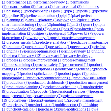
(
2
)
performance
(
25
)
performance-review
(
1
)
permissions
(
1
)
personalization
(
5
)
pharma
(
4
)
pharmaceutical
(
2
)
philippines
(
1
)
phishing
(
1
)
pick-pack-ship
(
1
)
pim
(
1
)
pipa
(
1
)
pipeda
(
1
)
pipedrive
(
2
)
pipeline
(
9
)
pipeline-automation
(
1
)
pipl
(
1
)
pixel-perfect
(
1
)
planning
(
9
)
plans
(
1
)
platform
(
3
)
playwright
(
2
)
plex
(
1
)
plex-
smart-manufacturing
(
1
)
plm
(
2
)
plumbing
(
1
)
pm2
(
1
)
pms
(
1
)
pnpm
(
1
)
point-of-sale
(
3
)
poland
(
3
)
polaris
(
1
)
pos
(
9
)
post-brexit
(
1
)
post-
implementation
(
2
)
postgres
(
2
)
postgresql
(
10
)
power-bi
(
79
)
power-
bi-premium
(
1
)
power-query
(
1
)
ppc
(
1
)
practice-management
(
2
)
precious-metals
(
1
)
predictive-analytics
(
4
)
predictive-maintenance
(
2
)
premium
(
2
)
preparation
(
1
)
prestashop
(
1
)
preventive
(
1
)
pricelists
(
1
)
pricing
(
19
)
pricing-optimization
(
1
)
pricing-strategy
(
3
)
printing
(
1
)
prisma
(
1
)
privacy
(
12
)
privacy-act
(
1
)
privacy-by-design
(
1
)
process
(
2
)
process-improvement
(
1
)
process-management
(
1
)
process-mining
(
1
)
process-safety
(
1
)
procurement
(
11
)
product-
costing
(
1
)
product-descriptions
(
1
)
product-management
(
2
)
product-
mapping
(
1
)
product-optimization
(
1
)
product-pages
(
1
)
product-
photography
(
1
)
product-recommendations
(
1
)
product-visualization
(
1
)
production
(
7
)
production-dashboards
(
1
)
production-management
(
1
)
production-planning
(
2
)
production-scheduling
(
1
)
productivity
(
9
)
productization
(
1
)
products
(
1
)
professional-services
(
4
)
program-
management
(
1
)
project-accounting
(
2
)
project-management
(
19
)
prometheus
(
1
)
prompt-engineering
(
1
)
property-management
(
5
)
proprietary
(
1
)
provincial-tax
(
1
)
public-sector
(
1
)
publishing
(
1
)
punchout-catalog
(
1
)
purchase
(
3
)
push-notifications
(
1
)
pwa