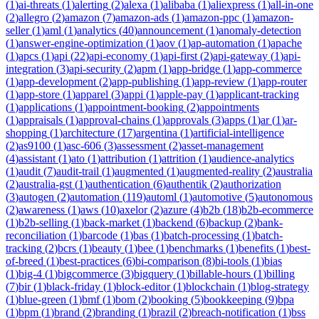
(
1
)
ai-threats
(
1
)
alerting
(
2
)
alexa
(
1
)
alibaba
(
1
)
aliexpress
(
1
)
all-in-one
(
2
)
allegro
(
2
)
amazon
(
7
)
amazon-ads
(
1
)
amazon-ppc
(
1
)
amazon-
seller
(
1
)
aml
(
1
)
analytics
(
40
)
announcement
(
1
)
anomaly-detection
(
1
)
answer-engine-optimization
(
1
)
aov
(
1
)
ap-automation
(
1
)
apache
(
1
)
apcs
(
1
)
api
(
22
)
api-economy
(
1
)
api-first
(
2
)
api-gateway
(
1
)
api-
integration
(
3
)
api-security
(
2
)
apm
(
1
)
app-bridge
(
1
)
app-commerce
(
1
)
app-development
(
2
)
app-publishing
(
1
)
app-review
(
1
)
app-router
(
1
)
app-store
(
1
)
apparel
(
3
)
appi
(
1
)
apple-pay
(
1
)
applicant-tracking
(
1
)
applications
(
1
)
appointment-booking
(
2
)
appointments
(
1
)
appraisals
(
1
)
approval-chains
(
1
)
approvals
(
3
)
apps
(
1
)
ar
(
1
)
ar-
shopping
(
1
)
architecture
(
17
)
argentina
(
1
)
artificial-intelligence
(
2
)
as9100
(
1
)
asc-606
(
3
)
assessment
(
2
)
asset-management
(
4
)
assistant
(
1
)
ato
(
1
)
attribution
(
1
)
attrition
(
1
)
audience-analytics
(
1
)
audit
(
7
)
audit-trail
(
1
)
augmented
(
1
)
augmented-reality
(
2
)
australia
(
2
)
australia-gst
(
1
)
authentication
(
6
)
authentik
(
2
)
authorization
(
3
)
autogen
(
2
)
automation
(
119
)
automl
(
1
)
automotive
(
5
)
autonomous
(
2
)
awareness
(
1
)
aws
(
10
)
axelor
(
2
)
azure
(
4
)
b2b
(
18
)
b2b-ecommerce
(
1
)
b2b-selling
(
1
)
back-market
(
1
)
backend
(
6
)
backup
(
2
)
bank-
reconciliation
(
1
)
barcode
(
1
)
bas
(
1
)
batch-processing
(
1
)
batch-
tracking
(
2
)
bcrs
(
1
)
beauty
(
1
)
bee
(
1
)
benchmarks
(
1
)
benefits
(
1
)
best-
of-breed
(
1
)
best-practices
(
6
)
bi-comparison
(
8
)
bi-tools
(
1
)
bias
(
1
)
big-4
(
1
)
bigcommerce
(
3
)
bigquery
(
1
)
billable-hours
(
1
)
billing
(
7
)
bir
(
1
)
black-friday
(
1
)
block-editor
(
1
)
blockchain
(
1
)
blog-strategy
(
1
)
blue-green
(
1
)
bmf
(
1
)
bom
(
2
)
booking
(
5
)
bookkeeping
(
9
)
bpa
(
1
)
bpm
(
1
)
brand
(
2
)
branding
(
1
)
brazil
(
2
)
breach-notification
(
1
)
bss