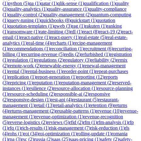
(
1
)
python
(
5
)
qa
(
1
)
qatar
(
1
)
qlik-sense
(
1
)
qualification
(
1
)
quality
(
3
)
quality-analytics
(
1
)
quality-assurance
(
1
)
quality-compliance
(
1
)
quality-control
(
2
)
quality-management
(
2
)
quantum-computing
(
1
)
query-tuning
(
1
)
quickbooks
(
8
)
quickstart
(
1
)
quotation
(
1
)
quotation-templates
(
1
)
qweb
(
3
)
rag
(
1
)
rakuten
(
1
)
ranking
(
1
)
ransomware
(
1
)
rate-limiting
(
3
)
rdl
(
1
)
react
(
8
)
react-19
(
2
)
react-
email
(
1
)
react-native
(
1
)
react-query
(
1
)
real-estate
(
5
)
real-estate-
analytics
(
1
)
real-time
(
4
)
recharts
(
1
)
recipe-management
(
1
)
recommendations
(
1
)
reconciliation
(
1
)
recruitment
(
6
)
recurring-
billing
(
1
)
recurring-revenue
(
5
)
redis
(
2
)
refurbished
(
1
)
registration
(
1
)
regulation
(
1
)
regulations
(
2
)
regulatory
(
3
)
reliability
(
2
)
remix
(
2
)
remote-work
(
2
)
renewable-energy
(
1
)
renewal-management
(
1
)
rental
(
3
)
rental-business
(
1
)
reorder-point
(
1
)
repeat-purchases
(
1
)
replication
(
1
)
report-generation
(
1
)
reporting
(
12
)
reports
(
3
)
repricing
(
1
)
reputation
(
1
)
reputation-management
(
2
)
reserved-
instances
(
1
)
resilience
(
2
)
resource-allocation
(
1
)
resource-planning
(
1
)
resource-scheduling
(
2
)
responsible-ai
(
2
)
responsive
(
2
)
responsive-design
(
1
)
rest-api
(
4
)
restaurant
(
5
)
restaurant-
management
(
1
)
retail
(
13
)
retail-analytics
(
1
)
retention
(
9
)
returns
(
4
)
returns-management
(
2
)
reusable-patterns
(
1
)
revenue
(
10
)
revenue-
management
(
1
)
revenue-optimization
(
1
)
revenue-recognition
(
5
)
reverse-logistics
(
2
)
reviews
(
5
)
rfid
(
2
)
rfm
(
1
)
rfm-analysis
(
1
)
rfp
(
1
)
rfq
(
1
)
rich-results
(
1
)
risk-management
(
7
)
risk-reduction
(
1
)
rls
(
4
)
rohs
(
1
)
roi
(
34
)
roi-optimization
(
1
)
rolling-update
(
1
)
romania
(
1
)
rpa
(
3
)
rsc
(
2
)
russia
(
2
)
saas
(
25
)
saas-pricing
(
1
)
safety
(
2
)
safety-