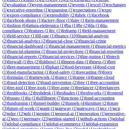
(
2
)
evaluation
(
3
)
event-management
(
2
)
events
(
1
)
excel
(
3
)
exchanges
(
1
)
executive-reporting
(
1
)
expansion
(
1
)
expectations
(
1
)
expo
(
1
)
export-compliance
(
1
)
extensibility
(
2
)
fabric
(
1
)
facebook
(
1
)
facebook-shops
(
1
)
factory-floor
(
1
)
faire
(
1
)
farm-management
(
1
)
fashion
(
6
)
fattura-elettronica
(
1
)
fba
(
1
)
fbr
(
2
)
fda
(
1
)
fda-
compliance
(
3
)
features
(
1
)
fec
(
1
)
fedramp
(
1
)
field-management
(
1
)
field-service
(
1
)
fill-rate
(
1
)
finance
(
10
)
financial-analysis
(
2
)
financial-analytics
(
2
)
financial-close
(
2
)
financial-crime
(
1
)
financial-dashboard
(
1
)
financial-management
(
1
)
financial-metrics
(
1
)
financial-planning
(
1
)
financial-projections
(
1
)
financial-reporting
(
4
)
financial-reports
(
2
)
financial-services
(
3
)
fine-tuning
(
1
)
fintech
(
3
)
firewall
(
1
)
firs
(
2
)
fishbowl
(
1
)
fitment-data
(
1
)
fitness
(
1
)
fleet
(
1
)
fleet-management
(
1
)
flipkart
(
2
)
food-beverage
(
4
)
food-cost
(
1
)
food-manufacturing
(
1
)
food-safety
(
1
)
forecasting
(
9
)
forex
(
1
)
formulas
(
1
)
framework
(
2
)
france
(
1
)
frappe
(
4
)
frappe-cloud
(
1
)
fraud-detection
(
2
)
fraud-prevention
(
2
)
free
(
1
)
free-accounting
(
1
)
free-tool
(
1
)
free-tools
(
1
)
free-zone
(
1
)
freelancer
(
2
)
freelancers
(
1
)
freshbooks
(
2
)
freshdesk
(
1
)
freshsales
(
1
)
freshworks
(
1
)
frontend
(
3
)
fruugo
(
1
)
fta
(
1
)
fulfillment
(
7
)
functions
(
2
)
fund-accounting
(
2
)
fundraising
(
1
)
funnel-builder
(
2
)
funnels
(
4
)
furniture
(
2
)
future
(
3
)
future-of-work
(
1
)
gantt
(
1
)
gateway
(
1
)
gateways
(
1
)
gcc
(
1
)
gcp
(
2
)
gdpr
(
12
)
gds
(
1
)
gemini
(
1
)
general-ai
(
1
)
generation
(
1
)
generative-
ai
(
2
)
geo
(
1
)
germany
(
23
)
getting-started
(
1
)
github-actions
(
3
)
global
(
3
)
global-compliance
(
1
)
global-ecommerce
(
1
)
global-expansion