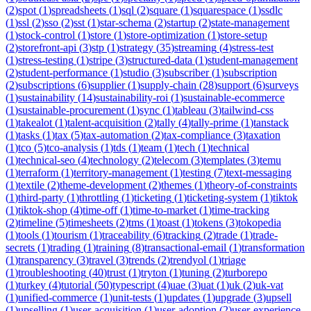
(
2
)
spot
(
1
)
spreadsheets
(
1
)
sql
(
2
)
square
(
1
)
squarespace
(
1
)
ssdlc
(
1
)
ssl
(
2
)
sso
(
2
)
sst
(
1
)
star-schema
(
2
)
startup
(
2
)
state-management
(
1
)
stock-control
(
1
)
store
(
1
)
store-optimization
(
1
)
store-setup
(
2
)
storefront-api
(
3
)
stp
(
1
)
strategy
(
35
)
streaming
(
4
)
stress-test
(
1
)
stress-testing
(
1
)
stripe
(
3
)
structured-data
(
1
)
student-management
(
2
)
student-performance
(
1
)
studio
(
3
)
subscriber
(
1
)
subscription
(
2
)
subscriptions
(
6
)
supplier
(
1
)
supply-chain
(
28
)
support
(
6
)
surveys
(
1
)
sustainability
(
14
)
sustainability-roi
(
1
)
sustainable-ecommerce
(
1
)
sustainable-procurement
(
1
)
sync
(
1
)
tableau
(
3
)
tailwind-css
(
1
)
takealot
(
1
)
talent-acquisition
(
2
)
tally
(
4
)
tally-prime
(
1
)
tanstack
(
1
)
tasks
(
1
)
tax
(
5
)
tax-automation
(
2
)
tax-compliance
(
3
)
taxation
(
1
)
tco
(
5
)
tco-analysis
(
1
)
tds
(
1
)
team
(
1
)
tech
(
1
)
technical
(
1
)
technical-seo
(
4
)
technology
(
2
)
telecom
(
3
)
templates
(
3
)
temu
(
1
)
terraform
(
1
)
territory-management
(
1
)
testing
(
7
)
text-messaging
(
1
)
textile
(
2
)
theme-development
(
2
)
themes
(
1
)
theory-of-constraints
(
1
)
third-party
(
1
)
throttling
(
1
)
ticketing
(
1
)
ticketing-system
(
1
)
tiktok
(
1
)
tiktok-shop
(
4
)
time-off
(
1
)
time-to-market
(
1
)
time-tracking
(
2
)
timeline
(
5
)
timesheets
(
2
)
tms
(
1
)
toast
(
1
)
tokens
(
3
)
tokopedia
(
1
)
tools
(
1
)
tourism
(
1
)
traceability
(
6
)
tracking
(
2
)
trade
(
1
)
trade-
secrets
(
1
)
trading
(
1
)
training
(
8
)
transactional-email
(
1
)
transformation
(
1
)
transparency
(
3
)
travel
(
3
)
trends
(
2
)
trendyol
(
1
)
triage
(
1
)
troubleshooting
(
40
)
trust
(
1
)
tryton
(
1
)
tuning
(
2
)
turborepo
(
1
)
turkey
(
4
)
tutorial
(
50
)
typescript
(
4
)
uae
(
3
)
uat
(
1
)
uk
(
2
)
uk-vat
(
1
)
unified-commerce
(
1
)
unit-tests
(
1
)
updates
(
1
)
upgrade
(
3
)
upsell
(
1
)
upselling
(
1
)
user-acquisition
(
1
)
user-adoption
(
2
)
user-experience