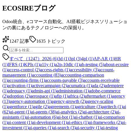
ECOSIREブログ
Odoo統合、eコマース自動化、AI搭載ビジネスソリューショ
ンの裏にあるテクノロジーへの深掘り。
1247
記事
1635
トピック
すべて（1247）
2026
(
6
)
3d
(
1
)
3pl
(
3
)
4pl
(
1
)
AP-AR
(
1
)
HR
(
1
)
IFRS
(
1
)
KPIs
(
1
)
a11y
(
1
)
a2p-10dlc
(
1
)
ab-testing
(
5
)
about-ecosire
(
1
)
access-control
(
2
)
access-rights
(
1
)
accessibility
(
3
)
account-
management
(
1
)
accounting
(
83
)
accounting-comparison
(
1
)
accounting-firms
(
1
)
accounts-payable
(
3
)
accounts-receivable
(
1
)
activation
(
1
)
activecampaign
(
2
)
acumatica
(
1
)
ada
(
2
)
adempiere
(
1
)
adequacy
(
1
)
admin-api
(
1
)
administration
(
1
)
adobe-commerce
(
2
)
adoption
(
2
)
aerospace
(
1
)
afip
(
1
)
africa
(
2
)
aftermarket
(
1
)
agency
(
13
)
agency-automation
(
1
)
agency-growth
(
2
)
agency-scaling
(
1
)
agentforce
(
1
)
agile
(
2
)
agreements
(
1
)
agriculture
(
3
)
agritech
(
1
)
ai
(
62
)
ai-agent
(
1
)
ai-agents
(
38
)
ai-analytics
(
2
)
ai-architecture
(
2
)
ai-
assistants
(
1
)
ai-automation
(
6
)
ai-bot
(
1
)
ai-chatbot
(
1
)
ai-comparison
(
1
)
ai-content
(
1
)
ai-development
(
1
)
ai-ethics
(
1
)
ai-frameworks
(
2
)
ai-
investment
(
1
)
ai-queries
(
1
)
ai-search
(
3
)
ai-security
(
1
)
ai-testing