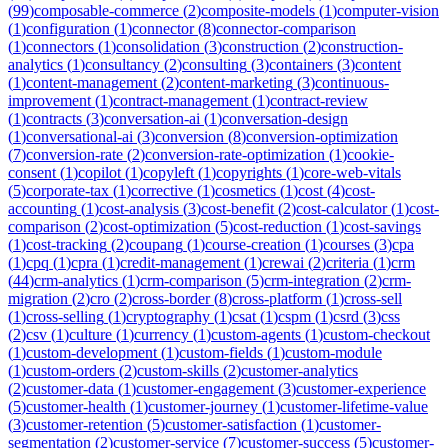
(
99
)
composable-commerce
(
2
)
composite-models
(
1
)
computer-vision
(
1
)
configuration
(
1
)
connector
(
8
)
connector-comparison
(
1
)
connectors
(
1
)
consolidation
(
3
)
construction
(
2
)
construction-
analytics
(
1
)
consultancy
(
2
)
consulting
(
3
)
containers
(
3
)
content
(
1
)
content-management
(
2
)
content-marketing
(
3
)
continuous-
improvement
(
1
)
contract-management
(
1
)
contract-review
(
1
)
contracts
(
3
)
conversation-ai
(
1
)
conversation-design
(
1
)
conversational-ai
(
3
)
conversion
(
8
)
conversion-optimization
(
7
)
conversion-rate
(
2
)
conversion-rate-optimization
(
1
)
cookie-
consent
(
1
)
copilot
(
1
)
copyleft
(
1
)
copyrights
(
1
)
core-web-vitals
(
5
)
corporate-tax
(
1
)
corrective
(
1
)
cosmetics
(
1
)
cost
(
4
)
cost-
accounting
(
1
)
cost-analysis
(
3
)
cost-benefit
(
2
)
cost-calculator
(
1
)
cost-
comparison
(
2
)
cost-optimization
(
5
)
cost-reduction
(
1
)
cost-savings
(
1
)
cost-tracking
(
2
)
coupang
(
1
)
course-creation
(
1
)
courses
(
3
)
cpa
(
1
)
cpq
(
1
)
cpra
(
1
)
credit-management
(
1
)
crewai
(
2
)
criteria
(
1
)
crm
(
44
)
crm-analytics
(
1
)
crm-comparison
(
5
)
crm-integration
(
2
)
crm-
migration
(
2
)
cro
(
2
)
cross-border
(
8
)
cross-platform
(
1
)
cross-sell
(
1
)
cross-selling
(
1
)
cryptography
(
1
)
csat
(
1
)
cspm
(
1
)
csrd
(
3
)
css
(
2
)
csv
(
1
)
culture
(
1
)
currency
(
1
)
custom-agents
(
1
)
custom-checkout
(
1
)
custom-development
(
1
)
custom-fields
(
1
)
custom-module
(
1
)
custom-orders
(
2
)
custom-skills
(
2
)
customer-analytics
(
2
)
customer-data
(
1
)
customer-engagement
(
3
)
customer-experience
(
5
)
customer-health
(
1
)
customer-journey
(
1
)
customer-lifetime-value
(
3
)
customer-retention
(
5
)
customer-satisfaction
(
1
)
customer-
segmentation
(
2
)
customer-service
(
7
)
customer-success
(
5
)
customer-