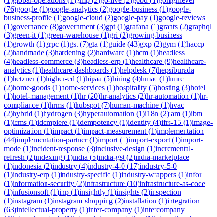
(
1
)
global-operations
(
1
)
gmp
(
2
)
go-live
(
2
)
gobd
(
1
)
gohighlevel
(
76
)
google
(
1
)
google-analytics
(
2
)
google-business
(
1
)
google-
business-profile
(
1
)
google-cloud
(
2
)
google-pay
(
1
)
google-reviews
(
1
)
governance
(
8
)
government
(
3
)
gpt
(
1
)
grafana
(
1
)
grants
(
2
)
graphql
(
3
)
green-it
(
1
)
green-warehouse
(
1
)
gri
(
2
)
growing-business
(
1
)
growth
(
1
)
grpc
(
1
)
gst
(
7
)
gta
(
1
)
guide
(
43
)
gxp
(
2
)
gym
(
1
)
haccp
(
2
)
handmade
(
3
)
hardening
(
2
)
hardware
(
1
)
hcm
(
1
)
headless
(
4
)
headless-commerce
(
3
)
headless-erp
(
1
)
healthcare
(
9
)
healthcare-
analytics
(
1
)
healthcare-dashboards
(
1
)
helpdesk
(
7
)
hepsiburada
(
1
)
hetzner
(
1
)
higher-ed
(
1
)
hipaa
(
5
)
hiring
(
4
)
hmac
(
1
)
hmrc
(
2
)
home-goods
(
1
)
home-services
(
1
)
hospitality
(
5
)
hosting
(
3
)
hotel
(
1
)
hotel-management
(
1
)
hr
(
20
)
hr-analytics
(
2
)
hr-automation
(
1
)
hr-
compliance
(
1
)
hrms
(
1
)
hubspot
(
7
)
human-machine
(
1
)
hvac
(
2
)
hybrid
(
1
)
hydrogen
(
3
)
hyperautomation
(
1
)
i18n
(
2
)
iam
(
1
)
ibm
(
1
)
icms
(
1
)
idempiere
(
1
)
idempotency
(
1
)
identity
(
4
)
ifrs-15
(
1
)
image-
optimization
(
1
)
impact
(
1
)
impact-measurement
(
1
)
implementation
(
44
)
implementation-partner
(
1
)
import
(
1
)
import-export
(
1
)
import-
mode
(
1
)
incident-response
(
3
)
inclusive-design
(
1
)
incremental-
refresh
(
2
)
indexing
(
1
)
india
(
5
)
india-gst
(
2
)
india-marketplace
(
1
)
indonesia
(
2
)
industry
(
4
)
industry-4-0
(
17
)
industry-5-0
(
1
)
industry-erp
(
1
)
industry-specific
(
1
)
industry-wrappers
(
1
)
infor
(
1
)
information-security
(
2
)
infrastructure
(
10
)
infrastructure-as-code
(
1
)
infusionsoft
(
1
)
inp
(
1
)
insightly
(
1
)
insights
(
2
)
inspection
(
1
)
instagram
(
1
)
instagram-shopping
(
2
)
installation
(
1
)
integration
(
63
)
intellectual-property
(
1
)
inter-company
(
1
)
intercompany