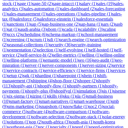
stock
(
1
)
sage
(
1
)
sage-50
(
2
)
sage-intacct
(
1
)
salary
(
1
)
sales
(
19
)
sales-
analytics
(
3
)
sales-automation
(
1
)
sales-dashboard
(
2
)
sales-forecasting
(
1
)
sales-management
(
1
)
sales-operations
(
1
)
sales-pipeline
(
1
)
sales-
tax
(
8
)
salesforce
(
5
)
salesforce-einstein
(
1
)
salesforce-essentials
(
1
)
sanctions
(
1
)
sap
(
5
)
sap-business-one
(
2
)
sap-hana
(
1
)
sars
(
2
)
sasb
(
1
)
sat
(
1
)
saudi-arabia
(
3
)
sbom
(
1
)
scada
(
1
)
scalability
(
3
)
scaling
(
9
)
sccs
(
2
)
scheduling
(
6
)
schema-markup
(
1
)
school-management
(
1
)
screening
(
1
)
scrum
(
1
)
sdi
(
1
)
search-engine
(
1
)
search-optimization
(
2
)
seasonal-collections
(
1
)
security
(
36
)
security-training
(
1
)
segmentation
(
2
)
selection
(
1
)
self-evolving
(
1
)
self-hosted
(
1
)
self-
service
(
2
)
self-service-bi
(
2
)
seller-metrics
(
1
)
selling
(
1
)
selling-online
(
1
)
selling-platforms
(
1
)
semantic-model
(
1
)
seo
(
16
)
seo-audit
(
1
)
seo-
migration
(
1
)
server
(
1
)
server-components
(
1
)
server-sizing
(
2
)
service
(
1
)
service-contracts
(
1
)
service-efficiency
(
1
)
service-firms
(
1
)
services
(
1
)
setup
(
2
)
sgk
(
1
)
sharding
(
1
)
sharepoint
(
1
)
shein
(
1
)
shift-
management
(
3
)
shipping
(
4
)
shop-floor
(
2
)
shopee
(
2
)
shopify
(
113
)
shopify-api
(
1
)
shopify-flow
(
1
)
shopify-partners
(
1
)
shopify-
payments
(
1
)
shopify-plus
(
8
)
shopifyql
(
1
)
simulation
(
3
)
sis
(
1
)
sisense
(
1
)
six-sigma
(
1
)
sizing
(
1
)
skills
(
4
)
sku
(
1
)
sla
(
5
)
small-business
(
10
)
smart-factory
(
1
)
smart-narratives
(
1
)
smart-warehouse
(
1
)
smb
(
9
)
sms-marketing
(
5
)
snapshots
(
1
)
snowflake
(
1
)
soc2
(
5
)
social-
commerce
(
5
)
software
(
4
)
software-comparison
(
1
)
software-
development
(
1
)
software-selection
(
2
)
software-stack
(
1
)
solar-energy
(
1
)
solutions
(
1
)
sop
(
2
)
south-africa
(
3
)
south-asia
(
1
)
south-korea
(
1
)
southeast-asia
(
2
)
spc
(
1
)
specialty
(
1
)
speed
(
1
)
speed-optimization