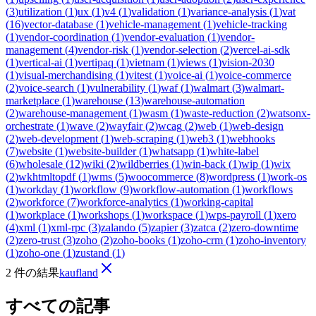
(
3
)
utilization
(
1
)
ux
(
1
)
v4
(
1
)
validation
(
1
)
variance-analysis
(
1
)
vat
(
16
)
vector-database
(
1
)
vehicle-management
(
1
)
vehicle-tracking
(
1
)
vendor-coordination
(
1
)
vendor-evaluation
(
1
)
vendor-
management
(
4
)
vendor-risk
(
1
)
vendor-selection
(
2
)
vercel-ai-sdk
(
1
)
vertical-ai
(
1
)
vertipaq
(
1
)
vietnam
(
1
)
views
(
1
)
vision-2030
(
1
)
visual-merchandising
(
1
)
vitest
(
1
)
voice-ai
(
1
)
voice-commerce
(
2
)
voice-search
(
1
)
vulnerability
(
1
)
waf
(
1
)
walmart
(
3
)
walmart-
marketplace
(
1
)
warehouse
(
13
)
warehouse-automation
(
2
)
warehouse-management
(
1
)
wasm
(
1
)
waste-reduction
(
2
)
watsonx-
orchestrate
(
1
)
wave
(
2
)
wayfair
(
2
)
wcag
(
2
)
web
(
1
)
web-design
(
2
)
web-development
(
1
)
web-scraping
(
1
)
web3
(
1
)
webhooks
(
7
)
website
(
1
)
website-builder
(
1
)
whatsapp
(
1
)
white-label
(
6
)
wholesale
(
12
)
wiki
(
2
)
wildberries
(
1
)
win-back
(
1
)
wip
(
1
)
wix
(
2
)
wkhtmltopdf
(
1
)
wms
(
5
)
woocommerce
(
8
)
wordpress
(
1
)
work-os
(
1
)
workday
(
1
)
workflow
(
9
)
workflow-automation
(
1
)
workflows
(
2
)
workforce
(
7
)
workforce-analytics
(
1
)
working-capital
(
1
)
workplace
(
1
)
workshops
(
1
)
workspace
(
1
)
wps-payroll
(
1
)
xero
(
4
)
xml
(
1
)
xml-rpc
(
3
)
zalando
(
5
)
zapier
(
3
)
zatca
(
2
)
zero-downtime
(
2
)
zero-trust
(
3
)
zoho
(
2
)
zoho-books
(
1
)
zoho-crm
(
1
)
zoho-inventory
(
1
)
zoho-one
(
1
)
zustand
(
1
)
2 件の結果
kaufland
すべての記事