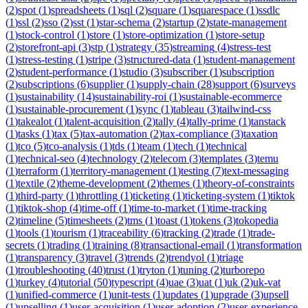
(
2
)
spot
(
1
)
spreadsheets
(
1
)
sql
(
2
)
square
(
1
)
squarespace
(
1
)
ssdlc
(
1
)
ssl
(
2
)
sso
(
2
)
sst
(
1
)
star-schema
(
2
)
startup
(
2
)
state-management
(
1
)
stock-control
(
1
)
store
(
1
)
store-optimization
(
1
)
store-setup
(
2
)
storefront-api
(
3
)
stp
(
1
)
strategy
(
35
)
streaming
(
4
)
stress-test
(
1
)
stress-testing
(
1
)
stripe
(
3
)
structured-data
(
1
)
student-management
(
2
)
student-performance
(
1
)
studio
(
3
)
subscriber
(
1
)
subscription
(
2
)
subscriptions
(
6
)
supplier
(
1
)
supply-chain
(
28
)
support
(
6
)
surveys
(
1
)
sustainability
(
14
)
sustainability-roi
(
1
)
sustainable-ecommerce
(
1
)
sustainable-procurement
(
1
)
sync
(
1
)
tableau
(
3
)
tailwind-css
(
1
)
takealot
(
1
)
talent-acquisition
(
2
)
tally
(
4
)
tally-prime
(
1
)
tanstack
(
1
)
tasks
(
1
)
tax
(
5
)
tax-automation
(
2
)
tax-compliance
(
3
)
taxation
(
1
)
tco
(
5
)
tco-analysis
(
1
)
tds
(
1
)
team
(
1
)
tech
(
1
)
technical
(
1
)
technical-seo
(
4
)
technology
(
2
)
telecom
(
3
)
templates
(
3
)
temu
(
1
)
terraform
(
1
)
territory-management
(
1
)
testing
(
7
)
text-messaging
(
1
)
textile
(
2
)
theme-development
(
2
)
themes
(
1
)
theory-of-constraints
(
1
)
third-party
(
1
)
throttling
(
1
)
ticketing
(
1
)
ticketing-system
(
1
)
tiktok
(
1
)
tiktok-shop
(
4
)
time-off
(
1
)
time-to-market
(
1
)
time-tracking
(
2
)
timeline
(
5
)
timesheets
(
2
)
tms
(
1
)
toast
(
1
)
tokens
(
3
)
tokopedia
(
1
)
tools
(
1
)
tourism
(
1
)
traceability
(
6
)
tracking
(
2
)
trade
(
1
)
trade-
secrets
(
1
)
trading
(
1
)
training
(
8
)
transactional-email
(
1
)
transformation
(
1
)
transparency
(
3
)
travel
(
3
)
trends
(
2
)
trendyol
(
1
)
triage
(
1
)
troubleshooting
(
40
)
trust
(
1
)
tryton
(
1
)
tuning
(
2
)
turborepo
(
1
)
turkey
(
4
)
tutorial
(
50
)
typescript
(
4
)
uae
(
3
)
uat
(
1
)
uk
(
2
)
uk-vat
(
1
)
unified-commerce
(
1
)
unit-tests
(
1
)
updates
(
1
)
upgrade
(
3
)
upsell
(
1
)
upselling
(
1
)
user-acquisition
(
1
)
user-adoption
(
2
)
user-experience