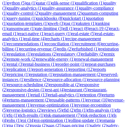
(
1
)
python
(
5
)
qa
(
1
)
qatar
(
1
)
qlik-sense
(
1
)
qualification
(
1
)
quality
(
3
)
quality-analytics
(
1
)
quality-assurance
(
1
)
quality-compliance
(
1
)
quality-control
(
2
)
quality-management
(
2
)
quantum-computing
(
1
)
query-tuning
(
1
)
quickbooks
(
8
)
quickstart
(
1
)
quotation
(
1
)
quotation-templates
(
1
)
qweb
(
3
)
rag
(
1
)
rakuten
(
1
)
ranking
(
1
)
ransomware
(
1
)
rate-limiting
(
3
)
rdl
(
1
)
react
(
8
)
react-19
(
2
)
react-
email
(
1
)
react-native
(
1
)
react-query
(
1
)
real-estate
(
5
)
real-estate-
analytics
(
1
)
real-time
(
4
)
recharts
(
1
)
recipe-management
(
1
)
recommendations
(
1
)
reconciliation
(
1
)
recruitment
(
6
)
recurring-
billing
(
1
)
recurring-revenue
(
5
)
redis
(
2
)
refurbished
(
1
)
registration
(
1
)
regulation
(
1
)
regulations
(
2
)
regulatory
(
3
)
reliability
(
2
)
remix
(
2
)
remote-work
(
2
)
renewable-energy
(
1
)
renewal-management
(
1
)
rental
(
3
)
rental-business
(
1
)
reorder-point
(
1
)
repeat-purchases
(
1
)
replication
(
1
)
report-generation
(
1
)
reporting
(
12
)
reports
(
3
)
repricing
(
1
)
reputation
(
1
)
reputation-management
(
2
)
reserved-
instances
(
1
)
resilience
(
2
)
resource-allocation
(
1
)
resource-planning
(
1
)
resource-scheduling
(
2
)
responsible-ai
(
2
)
responsive
(
2
)
responsive-design
(
1
)
rest-api
(
4
)
restaurant
(
5
)
restaurant-
management
(
1
)
retail
(
13
)
retail-analytics
(
1
)
retention
(
9
)
returns
(
4
)
returns-management
(
2
)
reusable-patterns
(
1
)
revenue
(
10
)
revenue-
management
(
1
)
revenue-optimization
(
1
)
revenue-recognition
(
5
)
reverse-logistics
(
2
)
reviews
(
5
)
rfid
(
2
)
rfm
(
1
)
rfm-analysis
(
1
)
rfp
(
1
)
rfq
(
1
)
rich-results
(
1
)
risk-management
(
7
)
risk-reduction
(
1
)
rls
(
4
)
rohs
(
1
)
roi
(
34
)
roi-optimization
(
1
)
rolling-update
(
1
)
romania
(
1
)
rpa
(
3
)
rsc
(
2
)
russia
(
2
)
saas
(
25
)
saas-pricing
(
1
)
safety
(
2
)
safety-