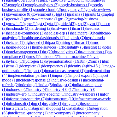
(
1
)
global-operations
(
1
)
gmp
(
2
)
go-live
(
2
)
gobd
(
1
)
gohighlevel
(
76
)
google
(
1
)
google-analytics
(
2
)
google-business
(
1
)
google-
business-profile
(
1
)
google-cloud
(
2
)
google-pay
(
1
)
google-reviews
(
1
)
governance
(
8
)
government
(
3
)
gpt
(
1
)
grafana
(
1
)
grants
(
2
)
graphql
(
3
)
green-it
(
1
)
green-warehouse
(
1
)
gri
(
2
)
growing-business
(
1
)
growth
(
1
)
grpc
(
1
)
gst
(
7
)
gta
(
1
)
guide
(
43
)
gxp
(
2
)
gym
(
1
)
haccp
(
2
)
handmade
(
3
)
hardening
(
2
)
hardware
(
1
)
hcm
(
1
)
headless
(
4
)
headless-commerce
(
3
)
headless-erp
(
1
)
healthcare
(
9
)
healthcare-
analytics
(
1
)
healthcare-dashboards
(
1
)
helpdesk
(
7
)
hepsiburada
(
1
)
hetzner
(
1
)
higher-ed
(
1
)
hipaa
(
5
)
hiring
(
4
)
hmac
(
1
)
hmrc
(
2
)
home-goods
(
1
)
home-services
(
1
)
hospitality
(
5
)
hosting
(
3
)
hotel
(
1
)
hotel-management
(
1
)
hr
(
20
)
hr-analytics
(
2
)
hr-automation
(
1
)
hr-
compliance
(
1
)
hrms
(
1
)
hubspot
(
7
)
human-machine
(
1
)
hvac
(
2
)
hybrid
(
1
)
hydrogen
(
3
)
hyperautomation
(
1
)
i18n
(
2
)
iam
(
1
)
ibm
(
1
)
icms
(
1
)
idempiere
(
1
)
idempotency
(
1
)
identity
(
4
)
ifrs-15
(
1
)
image-
optimization
(
1
)
impact
(
1
)
impact-measurement
(
1
)
implementation
(
44
)
implementation-partner
(
1
)
import
(
1
)
import-export
(
1
)
import-
mode
(
1
)
incident-response
(
3
)
inclusive-design
(
1
)
incremental-
refresh
(
2
)
indexing
(
1
)
india
(
5
)
india-gst
(
2
)
india-marketplace
(
1
)
indonesia
(
2
)
industry
(
4
)
industry-4-0
(
17
)
industry-5-0
(
1
)
industry-erp
(
1
)
industry-specific
(
1
)
industry-wrappers
(
1
)
infor
(
1
)
information-security
(
2
)
infrastructure
(
10
)
infrastructure-as-code
(
1
)
infusionsoft
(
1
)
inp
(
1
)
insightly
(
1
)
insights
(
2
)
inspection
(
1
)
instagram
(
1
)
instagram-shopping
(
2
)
installation
(
1
)
integration
(
63
)
intellectual-property
(
1
)
inter-company
(
1
)
intercompany