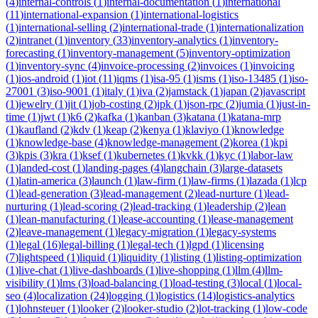
(
4
)
internal-controls
(
1
)
internal-documentation
(
1
)
international
(
11
)
international-expansion
(
1
)
international-logistics
(
1
)
international-selling
(
2
)
international-trade
(
1
)
internationalization
(
2
)
intranet
(
1
)
inventory
(
33
)
inventory-analytics
(
1
)
inventory-
forecasting
(
1
)
inventory-management
(
5
)
inventory-optimization
(
1
)
inventory-sync
(
4
)
invoice-processing
(
2
)
invoices
(
1
)
invoicing
(
1
)
ios-android
(
1
)
iot
(
11
)
iqms
(
1
)
isa-95
(
1
)
isms
(
1
)
iso-13485
(
1
)
iso-
27001
(
3
)
iso-9001
(
1
)
italy
(
1
)
iva
(
2
)
jamstack
(
1
)
japan
(
2
)
javascript
(
1
)
jewelry
(
1
)
jit
(
1
)
job-costing
(
2
)
jpk
(
1
)
json-rpc
(
2
)
jumia
(
1
)
just-in-
time
(
1
)
jwt
(
1
)
k6
(
2
)
kafka
(
1
)
kanban
(
3
)
katana
(
1
)
katana-mrp
(
1
)
kaufland
(
2
)
kdv
(
1
)
keap
(
2
)
kenya
(
1
)
klaviyo
(
1
)
knowledge
(
1
)
knowledge-base
(
4
)
knowledge-management
(
2
)
korea
(
1
)
kpi
(
3
)
kpis
(
3
)
kra
(
1
)
ksef
(
1
)
kubernetes
(
1
)
kvkk
(
1
)
kyc
(
1
)
labor-law
(
1
)
landed-cost
(
1
)
landing-pages
(
4
)
langchain
(
3
)
large-datasets
(
1
)
latin-america
(
3
)
launch
(
1
)
law-firm
(
1
)
law-firms
(
1
)
lazada
(
1
)
lcp
(
1
)
lead-generation
(
3
)
lead-management
(
2
)
lead-nurture
(
1
)
lead-
nurturing
(
1
)
lead-scoring
(
2
)
lead-tracking
(
1
)
leadership
(
2
)
lean
(
1
)
lean-manufacturing
(
1
)
lease-accounting
(
1
)
lease-management
(
2
)
leave-management
(
1
)
legacy-migration
(
1
)
legacy-systems
(
1
)
legal
(
16
)
legal-billing
(
1
)
legal-tech
(
1
)
lgpd
(
1
)
licensing
(
7
)
lightspeed
(
1
)
liquid
(
1
)
liquidity
(
1
)
listing
(
1
)
listing-optimization
(
1
)
live-chat
(
1
)
live-dashboards
(
1
)
live-shopping
(
1
)
llm
(
4
)
llm-
visibility
(
1
)
lms
(
3
)
load-balancing
(
1
)
load-testing
(
3
)
local
(
1
)
local-
seo
(
4
)
localization
(
24
)
logging
(
1
)
logistics
(
14
)
logistics-analytics
(
1
)
lohnsteuer
(
1
)
looker
(
2
)
looker-studio
(
2
)
lot-tracking
(
1
)
low-code