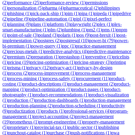
(
2
)
performance
(
25
)
performance-review
(
1
)
permissions
(
1
)
personalization
(
5
)
pharma
(
4
)
pharmaceutical
(
2
)
philippines
(
1
)
phishing
(
1
)
pick-pack-ship
(
1
)
pim
(
1
)
pipa
(
1
)
pipeda
(
1
)
pipedrive
(
2
)
pipeline
(
9
)
pipeline-automation
(
1
)
pipl
(
1
)
pixel-perfect
(
1
)
planning
(
9
)
plans
(
1
)
platform
(
3
)
playwright
(
2
)
plex
(
1
)
plex-
smart-manufacturing
(
1
)
plm
(
2
)
plumbing
(
1
)
pm2
(
1
)
pms
(
1
)
pnpm
(
1
)
point-of-sale
(
3
)
poland
(
3
)
polaris
(
1
)
pos
(
9
)
post-brexit
(
1
)
post-
implementation
(
2
)
postgres
(
2
)
postgresql
(
10
)
power-bi
(
79
)
power-
bi-premium
(
1
)
power-query
(
1
)
ppc
(
1
)
practice-management
(
2
)
precious-metals
(
1
)
predictive-analytics
(
4
)
predictive-maintenance
(
2
)
premium
(
2
)
preparation
(
1
)
prestashop
(
1
)
preventive
(
1
)
pricelists
(
1
)
pricing
(
19
)
pricing-optimization
(
1
)
pricing-strategy
(
3
)
printing
(
1
)
prisma
(
1
)
privacy
(
12
)
privacy-act
(
1
)
privacy-by-design
(
1
)
process
(
2
)
process-improvement
(
1
)
process-management
(
1
)
process-mining
(
1
)
process-safety
(
1
)
procurement
(
11
)
product-
costing
(
1
)
product-descriptions
(
1
)
product-management
(
2
)
product-
mapping
(
1
)
product-optimization
(
1
)
product-pages
(
1
)
product-
photography
(
1
)
product-recommendations
(
1
)
product-visualization
(
1
)
production
(
7
)
production-dashboards
(
1
)
production-management
(
1
)
production-planning
(
2
)
production-scheduling
(
1
)
productivity
(
9
)
productization
(
1
)
products
(
1
)
professional-services
(
4
)
program-
management
(
1
)
project-accounting
(
2
)
project-management
(
19
)
prometheus
(
1
)
prompt-engineering
(
1
)
property-management
(
5
)
proprietary
(
1
)
provincial-tax
(
1
)
public-sector
(
1
)
publishing
(
1
)
punchout-catalog
(
1
)
purchase
(
3
)
push-notifications
(
1
)
pwa