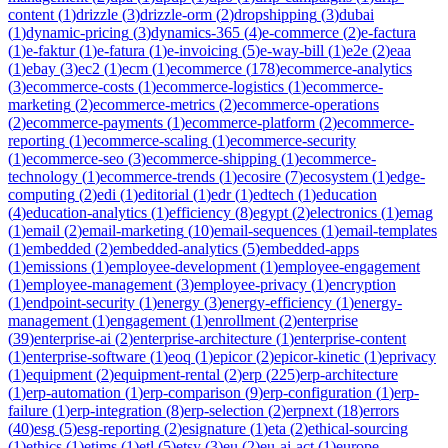
content
(
1
)
drizzle
(
3
)
drizzle-orm
(
2
)
dropshipping
(
3
)
dubai
(
1
)
dynamic-pricing
(
3
)
dynamics-365
(
4
)
e-commerce
(
2
)
e-factura
(
1
)
e-faktur
(
1
)
e-fatura
(
1
)
e-invoicing
(
5
)
e-way-bill
(
1
)
e2e
(
2
)
eaa
(
1
)
ebay
(
3
)
ec2
(
1
)
ecm
(
1
)
ecommerce
(
178
)
ecommerce-analytics
(
3
)
ecommerce-costs
(
1
)
ecommerce-logistics
(
1
)
ecommerce-
marketing
(
2
)
ecommerce-metrics
(
2
)
ecommerce-operations
(
2
)
ecommerce-payments
(
1
)
ecommerce-platform
(
2
)
ecommerce-
reporting
(
1
)
ecommerce-scaling
(
1
)
ecommerce-security
(
1
)
ecommerce-seo
(
3
)
ecommerce-shipping
(
1
)
ecommerce-
technology
(
1
)
ecommerce-trends
(
1
)
ecosire
(
7
)
ecosystem
(
1
)
edge-
computing
(
2
)
edi
(
1
)
editorial
(
1
)
edr
(
1
)
edtech
(
1
)
education
(
4
)
education-analytics
(
1
)
efficiency
(
8
)
egypt
(
2
)
electronics
(
1
)
emag
(
1
)
email
(
2
)
email-marketing
(
10
)
email-sequences
(
1
)
email-templates
(
1
)
embedded
(
2
)
embedded-analytics
(
5
)
embedded-apps
(
1
)
emissions
(
1
)
employee-development
(
1
)
employee-engagement
(
1
)
employee-management
(
3
)
employee-privacy
(
1
)
encryption
(
1
)
endpoint-security
(
1
)
energy
(
3
)
energy-efficiency
(
1
)
energy-
management
(
1
)
engagement
(
1
)
enrollment
(
2
)
enterprise
(
39
)
enterprise-ai
(
2
)
enterprise-architecture
(
1
)
enterprise-content
(
1
)
enterprise-software
(
1
)
eoq
(
1
)
epicor
(
2
)
epicor-kinetic
(
1
)
eprivacy
(
1
)
equipment
(
2
)
equipment-rental
(
2
)
erp
(
225
)
erp-architecture
(
1
)
erp-automation
(
1
)
erp-comparison
(
9
)
erp-configuration
(
1
)
erp-
failure
(
1
)
erp-integration
(
8
)
erp-selection
(
2
)
erpnext
(
18
)
errors
(
40
)
esg
(
5
)
esg-reporting
(
2
)
esignature
(
1
)
eta
(
2
)
ethical-sourcing
(
1
)
ethics
(
1
)
etims
(
1
)
etl
(
5
)
etsy
(
3
)
eu
(
2
)
eu-ai-act
(
1
)
europe