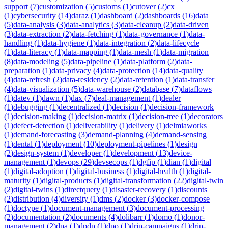
support
(
7
)
customization
(
5
)
customs
(
1
)
cutover
(
2
)
cx
(
1
)
cybersecurity
(
14
)
daraz
(
1
)
dashboard
(
2
)
dashboards
(
16
)
data
(
5
)
data-analysis
(
3
)
data-analytics
(
3
)
data-cleanup
(
2
)
data-driven
(
3
)
data-extraction
(
2
)
data-fetching
(
1
)
data-governance
(
1
)
data-
handling
(
1
)
data-hygiene
(
1
)
data-integration
(
2
)
data-lifecycle
(
1
)
data-literacy
(
1
)
data-mapping
(
1
)
data-mesh
(
1
)
data-migration
(
8
)
data-modeling
(
5
)
data-pipeline
(
1
)
data-platform
(
2
)
data-
preparation
(
1
)
data-privacy
(
4
)
data-protection
(
14
)
data-quality
(
4
)
data-refresh
(
2
)
data-residency
(
2
)
data-retention
(
1
)
data-transfer
(
4
)
data-visualization
(
5
)
data-warehouse
(
2
)
database
(
7
)
dataflows
(
1
)
datev
(
1
)
dawn
(
1
)
dax
(
7
)
deal-management
(
1
)
dealer
(
1
)
debugging
(
1
)
decentralized
(
1
)
decision
(
1
)
decision-framework
(
1
)
decision-making
(
1
)
decision-matrix
(
1
)
decision-tree
(
1
)
decorators
(
1
)
defect-detection
(
1
)
deliverability
(
1
)
delivery
(
1
)
delmiaworks
(
1
)
demand-forecasting
(
3
)
demand-planning
(
4
)
demand-sensing
(
1
)
dental
(
1
)
deployment
(
10
)
deployment-pipelines
(
1
)
design
(
2
)
design-system
(
1
)
developer
(
1
)
development
(
13
)
device-
management
(
1
)
devops
(
29
)
devsecops
(
1
)
dgfip
(
1
)
dian
(
1
)
digital
(
1
)
digital-adoption
(
1
)
digital-business
(
1
)
digital-health
(
1
)
digital-
maturity
(
1
)
digital-products
(
1
)
digital-transformation
(
22
)
digital-twin
(
2
)
digital-twins
(
1
)
directquery
(
1
)
disaster-recovery
(
1
)
discounts
(
2
)
distribution
(
4
)
diversity
(
1
)
dms
(
2
)
docker
(
3
)
docker-compose
(
1
)
doctype
(
1
)
document-management
(
3
)
document-processing
(
2
)
documentation
(
2
)
documents
(
4
)
dolibarr
(
1
)
domo
(
1
)
donor-
management
(
2
)
dpa
(
1
)
dpdp
(
1
)
dpo
(
1
)
drip-campaigns
(
1
)
drip-