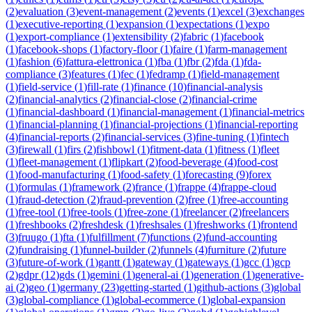
(
2
)
evaluation
(
3
)
event-management
(
2
)
events
(
1
)
excel
(
3
)
exchanges
(
1
)
executive-reporting
(
1
)
expansion
(
1
)
expectations
(
1
)
expo
(
1
)
export-compliance
(
1
)
extensibility
(
2
)
fabric
(
1
)
facebook
(
1
)
facebook-shops
(
1
)
factory-floor
(
1
)
faire
(
1
)
farm-management
(
1
)
fashion
(
6
)
fattura-elettronica
(
1
)
fba
(
1
)
fbr
(
2
)
fda
(
1
)
fda-
compliance
(
3
)
features
(
1
)
fec
(
1
)
fedramp
(
1
)
field-management
(
1
)
field-service
(
1
)
fill-rate
(
1
)
finance
(
10
)
financial-analysis
(
2
)
financial-analytics
(
2
)
financial-close
(
2
)
financial-crime
(
1
)
financial-dashboard
(
1
)
financial-management
(
1
)
financial-metrics
(
1
)
financial-planning
(
1
)
financial-projections
(
1
)
financial-reporting
(
4
)
financial-reports
(
2
)
financial-services
(
3
)
fine-tuning
(
1
)
fintech
(
3
)
firewall
(
1
)
firs
(
2
)
fishbowl
(
1
)
fitment-data
(
1
)
fitness
(
1
)
fleet
(
1
)
fleet-management
(
1
)
flipkart
(
2
)
food-beverage
(
4
)
food-cost
(
1
)
food-manufacturing
(
1
)
food-safety
(
1
)
forecasting
(
9
)
forex
(
1
)
formulas
(
1
)
framework
(
2
)
france
(
1
)
frappe
(
4
)
frappe-cloud
(
1
)
fraud-detection
(
2
)
fraud-prevention
(
2
)
free
(
1
)
free-accounting
(
1
)
free-tool
(
1
)
free-tools
(
1
)
free-zone
(
1
)
freelancer
(
2
)
freelancers
(
1
)
freshbooks
(
2
)
freshdesk
(
1
)
freshsales
(
1
)
freshworks
(
1
)
frontend
(
3
)
fruugo
(
1
)
fta
(
1
)
fulfillment
(
7
)
functions
(
2
)
fund-accounting
(
2
)
fundraising
(
1
)
funnel-builder
(
2
)
funnels
(
4
)
furniture
(
2
)
future
(
3
)
future-of-work
(
1
)
gantt
(
1
)
gateway
(
1
)
gateways
(
1
)
gcc
(
1
)
gcp
(
2
)
gdpr
(
12
)
gds
(
1
)
gemini
(
1
)
general-ai
(
1
)
generation
(
1
)
generative-
ai
(
2
)
geo
(
1
)
germany
(
23
)
getting-started
(
1
)
github-actions
(
3
)
global
(
3
)
global-compliance
(
1
)
global-ecommerce
(
1
)
global-expansion