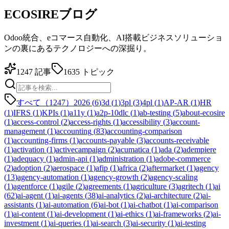
ECOSIREブログ
Odoo統合、eコマース自動化、AI搭載ビジネスソリューショ
ンの裏にあるテクノロジーへの深掘り。
1247
記事
1635
トピック
すべて（1247）
2026
(
6
)
3d
(
1
)
3pl
(
3
)
4pl
(
1
)
AP-AR
(
1
)
HR
(
1
)
IFRS
(
1
)
KPIs
(
1
)
a11y
(
1
)
a2p-10dlc
(
1
)
ab-testing
(
5
)
about-ecosire
(
1
)
access-control
(
2
)
access-rights
(
1
)
accessibility
(
3
)
account-
management
(
1
)
accounting
(
83
)
accounting-comparison
(
1
)
accounting-firms
(
1
)
accounts-payable
(
3
)
accounts-receivable
(
1
)
activation
(
1
)
activecampaign
(
2
)
acumatica
(
1
)
ada
(
2
)
adempiere
(
1
)
adequacy
(
1
)
admin-api
(
1
)
administration
(
1
)
adobe-commerce
(
2
)
adoption
(
2
)
aerospace
(
1
)
afip
(
1
)
africa
(
2
)
aftermarket
(
1
)
agency
(
13
)
agency-automation
(
1
)
agency-growth
(
2
)
agency-scaling
(
1
)
agentforce
(
1
)
agile
(
2
)
agreements
(
1
)
agriculture
(
3
)
agritech
(
1
)
ai
(
62
)
ai-agent
(
1
)
ai-agents
(
38
)
ai-analytics
(
2
)
ai-architecture
(
2
)
ai-
assistants
(
1
)
ai-automation
(
6
)
ai-bot
(
1
)
ai-chatbot
(
1
)
ai-comparison
(
1
)
ai-content
(
1
)
ai-development
(
1
)
ai-ethics
(
1
)
ai-frameworks
(
2
)
ai-
investment
(
1
)
ai-queries
(
1
)
ai-search
(
3
)
ai-security
(
1
)
ai-testing