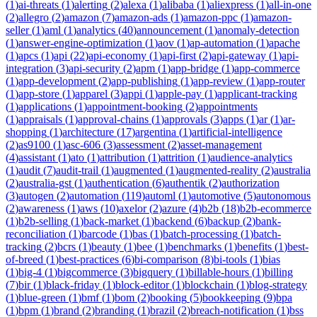
(
1
)
ai-threats
(
1
)
alerting
(
2
)
alexa
(
1
)
alibaba
(
1
)
aliexpress
(
1
)
all-in-one
(
2
)
allegro
(
2
)
amazon
(
7
)
amazon-ads
(
1
)
amazon-ppc
(
1
)
amazon-
seller
(
1
)
aml
(
1
)
analytics
(
40
)
announcement
(
1
)
anomaly-detection
(
1
)
answer-engine-optimization
(
1
)
aov
(
1
)
ap-automation
(
1
)
apache
(
1
)
apcs
(
1
)
api
(
22
)
api-economy
(
1
)
api-first
(
2
)
api-gateway
(
1
)
api-
integration
(
3
)
api-security
(
2
)
apm
(
1
)
app-bridge
(
1
)
app-commerce
(
1
)
app-development
(
2
)
app-publishing
(
1
)
app-review
(
1
)
app-router
(
1
)
app-store
(
1
)
apparel
(
3
)
appi
(
1
)
apple-pay
(
1
)
applicant-tracking
(
1
)
applications
(
1
)
appointment-booking
(
2
)
appointments
(
1
)
appraisals
(
1
)
approval-chains
(
1
)
approvals
(
3
)
apps
(
1
)
ar
(
1
)
ar-
shopping
(
1
)
architecture
(
17
)
argentina
(
1
)
artificial-intelligence
(
2
)
as9100
(
1
)
asc-606
(
3
)
assessment
(
2
)
asset-management
(
4
)
assistant
(
1
)
ato
(
1
)
attribution
(
1
)
attrition
(
1
)
audience-analytics
(
1
)
audit
(
7
)
audit-trail
(
1
)
augmented
(
1
)
augmented-reality
(
2
)
australia
(
2
)
australia-gst
(
1
)
authentication
(
6
)
authentik
(
2
)
authorization
(
3
)
autogen
(
2
)
automation
(
119
)
automl
(
1
)
automotive
(
5
)
autonomous
(
2
)
awareness
(
1
)
aws
(
10
)
axelor
(
2
)
azure
(
4
)
b2b
(
18
)
b2b-ecommerce
(
1
)
b2b-selling
(
1
)
back-market
(
1
)
backend
(
6
)
backup
(
2
)
bank-
reconciliation
(
1
)
barcode
(
1
)
bas
(
1
)
batch-processing
(
1
)
batch-
tracking
(
2
)
bcrs
(
1
)
beauty
(
1
)
bee
(
1
)
benchmarks
(
1
)
benefits
(
1
)
best-
of-breed
(
1
)
best-practices
(
6
)
bi-comparison
(
8
)
bi-tools
(
1
)
bias
(
1
)
big-4
(
1
)
bigcommerce
(
3
)
bigquery
(
1
)
billable-hours
(
1
)
billing
(
7
)
bir
(
1
)
black-friday
(
1
)
block-editor
(
1
)
blockchain
(
1
)
blog-strategy
(
1
)
blue-green
(
1
)
bmf
(
1
)
bom
(
2
)
booking
(
5
)
bookkeeping
(
9
)
bpa
(
1
)
bpm
(
1
)
brand
(
2
)
branding
(
1
)
brazil
(
2
)
breach-notification
(
1
)
bss