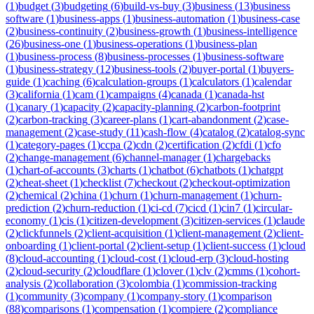
(
1
)
budget
(
3
)
budgeting
(
6
)
build-vs-buy
(
3
)
business
(
13
)
business
software
(
1
)
business-apps
(
1
)
business-automation
(
1
)
business-case
(
2
)
business-continuity
(
2
)
business-growth
(
1
)
business-intelligence
(
26
)
business-one
(
1
)
business-operations
(
1
)
business-plan
(
1
)
business-process
(
8
)
business-processes
(
1
)
business-software
(
1
)
business-strategy
(
12
)
business-tools
(
2
)
buyer-portal
(
1
)
buyers-
guide
(
1
)
caching
(
6
)
calculation-groups
(
1
)
calculators
(
1
)
calendar
(
3
)
california
(
1
)
cam
(
1
)
campaigns
(
4
)
canada
(
1
)
canada-hst
(
1
)
canary
(
1
)
capacity
(
2
)
capacity-planning
(
2
)
carbon-footprint
(
2
)
carbon-tracking
(
3
)
career-plans
(
1
)
cart-abandonment
(
2
)
case-
management
(
2
)
case-study
(
11
)
cash-flow
(
4
)
catalog
(
2
)
catalog-sync
(
1
)
category-pages
(
1
)
ccpa
(
2
)
cdn
(
2
)
certification
(
2
)
cfdi
(
1
)
cfo
(
2
)
change-management
(
6
)
channel-manager
(
1
)
chargebacks
(
1
)
chart-of-accounts
(
3
)
charts
(
1
)
chatbot
(
6
)
chatbots
(
1
)
chatgpt
(
2
)
cheat-sheet
(
1
)
checklist
(
7
)
checkout
(
2
)
checkout-optimization
(
2
)
chemical
(
2
)
china
(
1
)
churn
(
1
)
churn-management
(
1
)
churn-
prediction
(
2
)
churn-reduction
(
1
)
ci-cd
(
7
)
cicd
(
1
)
cin7
(
1
)
circular-
economy
(
1
)
cis
(
1
)
citizen-development
(
3
)
citizen-services
(
1
)
claude
(
2
)
clickfunnels
(
2
)
client-acquisition
(
1
)
client-management
(
2
)
client-
onboarding
(
1
)
client-portal
(
2
)
client-setup
(
1
)
client-success
(
1
)
cloud
(
8
)
cloud-accounting
(
1
)
cloud-cost
(
1
)
cloud-erp
(
3
)
cloud-hosting
(
2
)
cloud-security
(
2
)
cloudflare
(
1
)
clover
(
1
)
clv
(
2
)
cmms
(
1
)
cohort-
analysis
(
2
)
collaboration
(
3
)
colombia
(
1
)
commission-tracking
(
1
)
community
(
3
)
company
(
1
)
company-story
(
1
)
comparison
(
88
)
comparisons
(
1
)
compensation
(
1
)
compiere
(
2
)
compliance