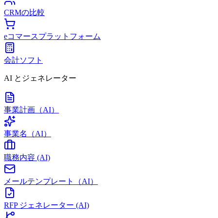
CRMの比較
eコマースプラットフォーム
会計ソフト
AI とジェネレーター
事業計画（AI）
事業名（AI）
職務内容 (AI)
メールテンプレート（AI）
RFP ジェネレーター (AI)