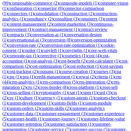
(
99
)
composable-commerce
(
2
)
composite-models
(
1
)
computer-vision
(
1
)
configuration
(
1
)
connector
(
8
)
connector-comparison
(
1
)
connectors
(
1
)
consolidation
(
3
)
construction
(
2
)
construction-
analytics
(
1
)
consultancy
(
2
)
consulting
(
3
)
containers
(
3
)
content
(
1
)
content-management
(
2
)
content-marketing
(
3
)
continuous-
improvement
(
1
)
contract-management
(
1
)
contract-review
(
1
)
contracts
(
3
)
conversation-ai
(
1
)
conversation-design
(
1
)
conversational-ai
(
3
)
conversion
(
8
)
conversion-optimization
(
7
)
conversion-rate
(
2
)
conversion-rate-optimization
(
1
)
cookie-
consent
(
1
)
copilot
(
1
)
copyleft
(
1
)
copyrights
(
1
)
core-web-vitals
(
5
)
corporate-tax
(
1
)
corrective
(
1
)
cosmetics
(
1
)
cost
(
4
)
cost-
accounting
(
1
)
cost-analysis
(
3
)
cost-benefit
(
2
)
cost-calculator
(
1
)
cost-
comparison
(
2
)
cost-optimization
(
5
)
cost-reduction
(
1
)
cost-savings
(
1
)
cost-tracking
(
2
)
coupang
(
1
)
course-creation
(
1
)
courses
(
3
)
cpa
(
1
)
cpq
(
1
)
cpra
(
1
)
credit-management
(
1
)
crewai
(
2
)
criteria
(
1
)
crm
(
44
)
crm-analytics
(
1
)
crm-comparison
(
5
)
crm-integration
(
2
)
crm-
migration
(
2
)
cro
(
2
)
cross-border
(
8
)
cross-platform
(
1
)
cross-sell
(
1
)
cross-selling
(
1
)
cryptography
(
1
)
csat
(
1
)
cspm
(
1
)
csrd
(
3
)
css
(
2
)
csv
(
1
)
culture
(
1
)
currency
(
1
)
custom-agents
(
1
)
custom-checkout
(
1
)
custom-development
(
1
)
custom-fields
(
1
)
custom-module
(
1
)
custom-orders
(
2
)
custom-skills
(
2
)
customer-analytics
(
2
)
customer-data
(
1
)
customer-engagement
(
3
)
customer-experience
(
5
)
customer-health
(
1
)
customer-journey
(
1
)
customer-lifetime-value
(
3
)
customer-retention
(
5
)
customer-satisfaction
(
1
)
customer-
segmentation
(
2
)
customer-service
(
7
)
customer-success
(
5
)
customer-