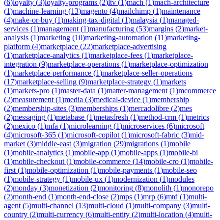
(
6
)
loyalty
(
3
)
loyalty-programs
(
2
)
ltv
(
1
)
mach
(
1
)
mach-architecture
(
1
)
machine-learning
(
13
)
magento
(
4
)
mailchimp
(
1
)
maintenance
(
4
)
make-or-buy
(
1
)
making-tax-digital
(
1
)
malaysia
(
1
)
managed-
services
(
1
)
management
(
1
)
manufacturing
(
53
)
margins
(
2
)
market-
analysis
(
1
)
marketing
(
10
)
marketing-automation
(
11
)
marketing-
platform
(
4
)
marketplace
(
22
)
marketplace-advertising
(
1
)
marketplace-analytics
(
1
)
marketplace-fees
(
1
)
marketplace-
integration
(
9
)
marketplace-operations
(
1
)
marketplace-optimization
(
1
)
marketplace-performance
(
1
)
marketplace-seller-operations
(
17
)
marketplace-selling
(
9
)
marketplace-strategy
(
1
)
markets
(
1
)
markets-pro
(
1
)
master-data
(
1
)
matter-management
(
1
)
mcommerce
(
2
)
measurement
(
1
)
media
(
3
)
medical-device
(
1
)
membership
(
2
)
membership-sites
(
3
)
memberships
(
1
)
mercadolibre
(
2
)
mes
(
2
)
messaging
(
1
)
metabase
(
1
)
metasfresh
(
1
)
method-crm
(
1
)
metrics
(
2
)
mexico
(
1
)
mfa
(
1
)
microlearning
(
1
)
microservices
(
6
)
microsoft
(
4
)
microsoft-365
(
1
)
microsoft-copilot
(
1
)
microsoft-fabric
(
3
)
mid-
market
(
3
)
middle-east
(
3
)
migration
(
29
)
migrations
(
1
)
mobile
(
1
)
mobile-analytics
(
1
)
mobile-app
(
1
)
mobile-apps
(
1
)
mobile-bi
(
1
)
mobile-checkout
(
1
)
mobile-commerce
(
14
)
mobile-cro
(
1
)
mobile-
first
(
1
)
mobile-optimization
(
1
)
mobile-payments
(
1
)
mobile-seo
(
1
)
mobile-strategy
(
1
)
mobile-ux
(
1
)
modernization
(
1
)
modules
(
2
)
monday
(
3
)
monetization
(
2
)
monitoring
(
8
)
monolith
(
1
)
monorepo
(
2
)
month-end
(
1
)
month-end-close
(
2
)
mps
(
1
)
mrp
(
6
)
mtd
(
1
)
multi-
agent
(
5
)
multi-channel
(
13
)
multi-cloud
(
1
)
multi-company
(
3
)
multi-
country
(
2
)
multi-currency
(
6
)
multi-entity
(
2
)
multi-location
(
4
)
multi-