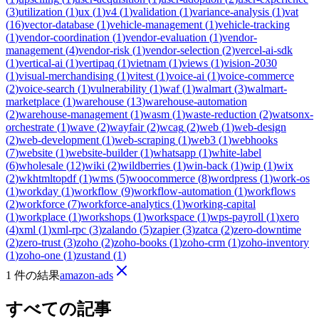
(
3
)
utilization
(
1
)
ux
(
1
)
v4
(
1
)
validation
(
1
)
variance-analysis
(
1
)
vat
(
16
)
vector-database
(
1
)
vehicle-management
(
1
)
vehicle-tracking
(
1
)
vendor-coordination
(
1
)
vendor-evaluation
(
1
)
vendor-
management
(
4
)
vendor-risk
(
1
)
vendor-selection
(
2
)
vercel-ai-sdk
(
1
)
vertical-ai
(
1
)
vertipaq
(
1
)
vietnam
(
1
)
views
(
1
)
vision-2030
(
1
)
visual-merchandising
(
1
)
vitest
(
1
)
voice-ai
(
1
)
voice-commerce
(
2
)
voice-search
(
1
)
vulnerability
(
1
)
waf
(
1
)
walmart
(
3
)
walmart-
marketplace
(
1
)
warehouse
(
13
)
warehouse-automation
(
2
)
warehouse-management
(
1
)
wasm
(
1
)
waste-reduction
(
2
)
watsonx-
orchestrate
(
1
)
wave
(
2
)
wayfair
(
2
)
wcag
(
2
)
web
(
1
)
web-design
(
2
)
web-development
(
1
)
web-scraping
(
1
)
web3
(
1
)
webhooks
(
7
)
website
(
1
)
website-builder
(
1
)
whatsapp
(
1
)
white-label
(
6
)
wholesale
(
12
)
wiki
(
2
)
wildberries
(
1
)
win-back
(
1
)
wip
(
1
)
wix
(
2
)
wkhtmltopdf
(
1
)
wms
(
5
)
woocommerce
(
8
)
wordpress
(
1
)
work-os
(
1
)
workday
(
1
)
workflow
(
9
)
workflow-automation
(
1
)
workflows
(
2
)
workforce
(
7
)
workforce-analytics
(
1
)
working-capital
(
1
)
workplace
(
1
)
workshops
(
1
)
workspace
(
1
)
wps-payroll
(
1
)
xero
(
4
)
xml
(
1
)
xml-rpc
(
3
)
zalando
(
5
)
zapier
(
3
)
zatca
(
2
)
zero-downtime
(
2
)
zero-trust
(
3
)
zoho
(
2
)
zoho-books
(
1
)
zoho-crm
(
1
)
zoho-inventory
(
1
)
zoho-one
(
1
)
zustand
(
1
)
1 件の結果
amazon-ads
すべての記事