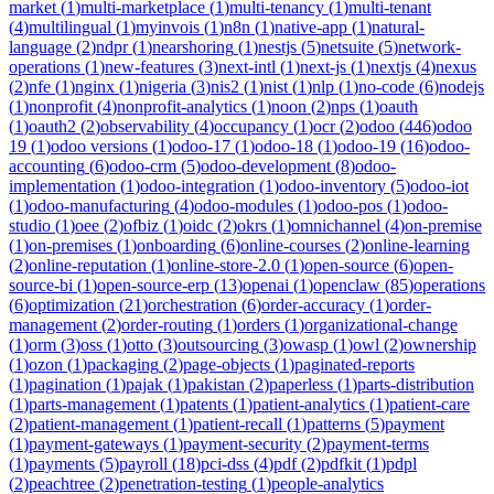
market
(
1
)
multi-marketplace
(
1
)
multi-tenancy
(
1
)
multi-tenant
(
4
)
multilingual
(
1
)
myinvois
(
1
)
n8n
(
1
)
native-app
(
1
)
natural-
language
(
2
)
ndpr
(
1
)
nearshoring
(
1
)
nestjs
(
5
)
netsuite
(
5
)
network-
operations
(
1
)
new-features
(
3
)
next-intl
(
1
)
next-js
(
1
)
nextjs
(
4
)
nexus
(
2
)
nfe
(
1
)
nginx
(
1
)
nigeria
(
3
)
nis2
(
1
)
nist
(
1
)
nlp
(
1
)
no-code
(
6
)
nodejs
(
1
)
nonprofit
(
4
)
nonprofit-analytics
(
1
)
noon
(
2
)
nps
(
1
)
oauth
(
1
)
oauth2
(
2
)
observability
(
4
)
occupancy
(
1
)
ocr
(
2
)
odoo
(
446
)
odoo
19
(
1
)
odoo versions
(
1
)
odoo-17
(
1
)
odoo-18
(
1
)
odoo-19
(
16
)
odoo-
accounting
(
6
)
odoo-crm
(
5
)
odoo-development
(
8
)
odoo-
implementation
(
1
)
odoo-integration
(
1
)
odoo-inventory
(
5
)
odoo-iot
(
1
)
odoo-manufacturing
(
4
)
odoo-modules
(
1
)
odoo-pos
(
1
)
odoo-
studio
(
1
)
oee
(
2
)
ofbiz
(
1
)
oidc
(
2
)
okrs
(
1
)
omnichannel
(
4
)
on-premise
(
1
)
on-premises
(
1
)
onboarding
(
6
)
online-courses
(
2
)
online-learning
(
2
)
online-reputation
(
1
)
online-store-2.0
(
1
)
open-source
(
6
)
open-
source-bi
(
1
)
open-source-erp
(
13
)
openai
(
1
)
openclaw
(
85
)
operations
(
6
)
optimization
(
21
)
orchestration
(
6
)
order-accuracy
(
1
)
order-
management
(
2
)
order-routing
(
1
)
orders
(
1
)
organizational-change
(
1
)
orm
(
3
)
oss
(
1
)
otto
(
3
)
outsourcing
(
3
)
owasp
(
1
)
owl
(
2
)
ownership
(
1
)
ozon
(
1
)
packaging
(
2
)
page-objects
(
1
)
paginated-reports
(
1
)
pagination
(
1
)
pajak
(
1
)
pakistan
(
2
)
paperless
(
1
)
parts-distribution
(
1
)
parts-management
(
1
)
patents
(
1
)
patient-analytics
(
1
)
patient-care
(
2
)
patient-management
(
1
)
patient-recall
(
1
)
patterns
(
5
)
payment
(
1
)
payment-gateways
(
1
)
payment-security
(
2
)
payment-terms
(
1
)
payments
(
5
)
payroll
(
18
)
pci-dss
(
4
)
pdf
(
2
)
pdfkit
(
1
)
pdpl
(
2
)
peachtree
(
2
)
penetration-testing
(
1
)
people-analytics