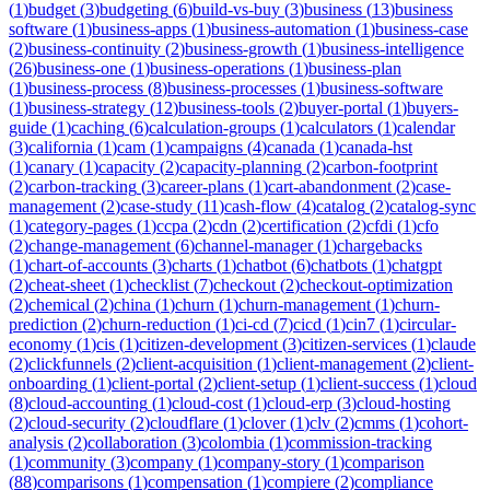
(
1
)
budget
(
3
)
budgeting
(
6
)
build-vs-buy
(
3
)
business
(
13
)
business
software
(
1
)
business-apps
(
1
)
business-automation
(
1
)
business-case
(
2
)
business-continuity
(
2
)
business-growth
(
1
)
business-intelligence
(
26
)
business-one
(
1
)
business-operations
(
1
)
business-plan
(
1
)
business-process
(
8
)
business-processes
(
1
)
business-software
(
1
)
business-strategy
(
12
)
business-tools
(
2
)
buyer-portal
(
1
)
buyers-
guide
(
1
)
caching
(
6
)
calculation-groups
(
1
)
calculators
(
1
)
calendar
(
3
)
california
(
1
)
cam
(
1
)
campaigns
(
4
)
canada
(
1
)
canada-hst
(
1
)
canary
(
1
)
capacity
(
2
)
capacity-planning
(
2
)
carbon-footprint
(
2
)
carbon-tracking
(
3
)
career-plans
(
1
)
cart-abandonment
(
2
)
case-
management
(
2
)
case-study
(
11
)
cash-flow
(
4
)
catalog
(
2
)
catalog-sync
(
1
)
category-pages
(
1
)
ccpa
(
2
)
cdn
(
2
)
certification
(
2
)
cfdi
(
1
)
cfo
(
2
)
change-management
(
6
)
channel-manager
(
1
)
chargebacks
(
1
)
chart-of-accounts
(
3
)
charts
(
1
)
chatbot
(
6
)
chatbots
(
1
)
chatgpt
(
2
)
cheat-sheet
(
1
)
checklist
(
7
)
checkout
(
2
)
checkout-optimization
(
2
)
chemical
(
2
)
china
(
1
)
churn
(
1
)
churn-management
(
1
)
churn-
prediction
(
2
)
churn-reduction
(
1
)
ci-cd
(
7
)
cicd
(
1
)
cin7
(
1
)
circular-
economy
(
1
)
cis
(
1
)
citizen-development
(
3
)
citizen-services
(
1
)
claude
(
2
)
clickfunnels
(
2
)
client-acquisition
(
1
)
client-management
(
2
)
client-
onboarding
(
1
)
client-portal
(
2
)
client-setup
(
1
)
client-success
(
1
)
cloud
(
8
)
cloud-accounting
(
1
)
cloud-cost
(
1
)
cloud-erp
(
3
)
cloud-hosting
(
2
)
cloud-security
(
2
)
cloudflare
(
1
)
clover
(
1
)
clv
(
2
)
cmms
(
1
)
cohort-
analysis
(
2
)
collaboration
(
3
)
colombia
(
1
)
commission-tracking
(
1
)
community
(
3
)
company
(
1
)
company-story
(
1
)
comparison
(
88
)
comparisons
(
1
)
compensation
(
1
)
compiere
(
2
)
compliance