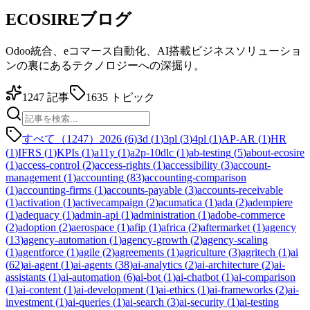
ECOSIREブログ
Odoo統合、eコマース自動化、AI搭載ビジネスソリューショ
ンの裏にあるテクノロジーへの深掘り。
1247
記事
1635
トピック
すべて（1247）
2026
(
6
)
3d
(
1
)
3pl
(
3
)
4pl
(
1
)
AP-AR
(
1
)
HR
(
1
)
IFRS
(
1
)
KPIs
(
1
)
a11y
(
1
)
a2p-10dlc
(
1
)
ab-testing
(
5
)
about-ecosire
(
1
)
access-control
(
2
)
access-rights
(
1
)
accessibility
(
3
)
account-
management
(
1
)
accounting
(
83
)
accounting-comparison
(
1
)
accounting-firms
(
1
)
accounts-payable
(
3
)
accounts-receivable
(
1
)
activation
(
1
)
activecampaign
(
2
)
acumatica
(
1
)
ada
(
2
)
adempiere
(
1
)
adequacy
(
1
)
admin-api
(
1
)
administration
(
1
)
adobe-commerce
(
2
)
adoption
(
2
)
aerospace
(
1
)
afip
(
1
)
africa
(
2
)
aftermarket
(
1
)
agency
(
13
)
agency-automation
(
1
)
agency-growth
(
2
)
agency-scaling
(
1
)
agentforce
(
1
)
agile
(
2
)
agreements
(
1
)
agriculture
(
3
)
agritech
(
1
)
ai
(
62
)
ai-agent
(
1
)
ai-agents
(
38
)
ai-analytics
(
2
)
ai-architecture
(
2
)
ai-
assistants
(
1
)
ai-automation
(
6
)
ai-bot
(
1
)
ai-chatbot
(
1
)
ai-comparison
(
1
)
ai-content
(
1
)
ai-development
(
1
)
ai-ethics
(
1
)
ai-frameworks
(
2
)
ai-
investment
(
1
)
ai-queries
(
1
)
ai-search
(
3
)
ai-security
(
1
)
ai-testing