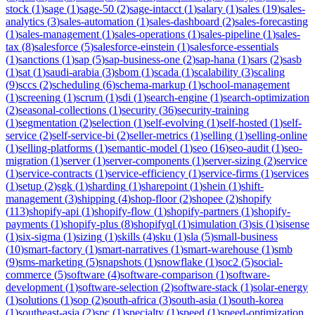
stock
(
1
)
sage
(
1
)
sage-50
(
2
)
sage-intacct
(
1
)
salary
(
1
)
sales
(
19
)
sales-
analytics
(
3
)
sales-automation
(
1
)
sales-dashboard
(
2
)
sales-forecasting
(
1
)
sales-management
(
1
)
sales-operations
(
1
)
sales-pipeline
(
1
)
sales-
tax
(
8
)
salesforce
(
5
)
salesforce-einstein
(
1
)
salesforce-essentials
(
1
)
sanctions
(
1
)
sap
(
5
)
sap-business-one
(
2
)
sap-hana
(
1
)
sars
(
2
)
sasb
(
1
)
sat
(
1
)
saudi-arabia
(
3
)
sbom
(
1
)
scada
(
1
)
scalability
(
3
)
scaling
(
9
)
sccs
(
2
)
scheduling
(
6
)
schema-markup
(
1
)
school-management
(
1
)
screening
(
1
)
scrum
(
1
)
sdi
(
1
)
search-engine
(
1
)
search-optimization
(
2
)
seasonal-collections
(
1
)
security
(
36
)
security-training
(
1
)
segmentation
(
2
)
selection
(
1
)
self-evolving
(
1
)
self-hosted
(
1
)
self-
service
(
2
)
self-service-bi
(
2
)
seller-metrics
(
1
)
selling
(
1
)
selling-online
(
1
)
selling-platforms
(
1
)
semantic-model
(
1
)
seo
(
16
)
seo-audit
(
1
)
seo-
migration
(
1
)
server
(
1
)
server-components
(
1
)
server-sizing
(
2
)
service
(
1
)
service-contracts
(
1
)
service-efficiency
(
1
)
service-firms
(
1
)
services
(
1
)
setup
(
2
)
sgk
(
1
)
sharding
(
1
)
sharepoint
(
1
)
shein
(
1
)
shift-
management
(
3
)
shipping
(
4
)
shop-floor
(
2
)
shopee
(
2
)
shopify
(
113
)
shopify-api
(
1
)
shopify-flow
(
1
)
shopify-partners
(
1
)
shopify-
payments
(
1
)
shopify-plus
(
8
)
shopifyql
(
1
)
simulation
(
3
)
sis
(
1
)
sisense
(
1
)
six-sigma
(
1
)
sizing
(
1
)
skills
(
4
)
sku
(
1
)
sla
(
5
)
small-business
(
10
)
smart-factory
(
1
)
smart-narratives
(
1
)
smart-warehouse
(
1
)
smb
(
9
)
sms-marketing
(
5
)
snapshots
(
1
)
snowflake
(
1
)
soc2
(
5
)
social-
commerce
(
5
)
software
(
4
)
software-comparison
(
1
)
software-
development
(
1
)
software-selection
(
2
)
software-stack
(
1
)
solar-energy
(
1
)
solutions
(
1
)
sop
(
2
)
south-africa
(
3
)
south-asia
(
1
)
south-korea
(
1
)
southeast-asia
(
2
)
spc
(
1
)
specialty
(
1
)
speed
(
1
)
speed-optimization