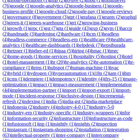
(
1
)
global-operations
(
1
)
gmp
(
2
)
go-live
(
2
)
gobd
(
1
)
gohighlevel
(
76
)
google
(
1
)
google-analytics
(
2
)
google-business
(
1
)
google-
business-profile
(
1
)
google-cloud
(
2
)
google-pay
(
1
)
google-reviews
(
1
)
governance
(
8
)
government
(
3
)
gpt
(
1
)
grafana
(
1
)
grants
(
2
)
graphql
(
3
)
green-it
(
1
)
green-warehouse
(
1
)
gri
(
2
)
growing-business
(
1
)
growth
(
1
)
grpc
(
1
)
gst
(
7
)
gta
(
1
)
guide
(
43
)
gxp
(
2
)
gym
(
1
)
haccp
(
2
)
handmade
(
3
)
hardening
(
2
)
hardware
(
1
)
hcm
(
1
)
headless
(
4
)
headless-commerce
(
3
)
headless-erp
(
1
)
healthcare
(
9
)
healthcare-
analytics
(
1
)
healthcare-dashboards
(
1
)
helpdesk
(
7
)
hepsiburada
(
1
)
hetzner
(
1
)
higher-ed
(
1
)
hipaa
(
5
)
hiring
(
4
)
hmac
(
1
)
hmrc
(
2
)
home-goods
(
1
)
home-services
(
1
)
hospitality
(
5
)
hosting
(
3
)
hotel
(
1
)
hotel-management
(
1
)
hr
(
20
)
hr-analytics
(
2
)
hr-automation
(
1
)
hr-
compliance
(
1
)
hrms
(
1
)
hubspot
(
7
)
human-machine
(
1
)
hvac
(
2
)
hybrid
(
1
)
hydrogen
(
3
)
hyperautomation
(
1
)
i18n
(
2
)
iam
(
1
)
ibm
(
1
)
icms
(
1
)
idempiere
(
1
)
idempotency
(
1
)
identity
(
4
)
ifrs-15
(
1
)
image-
optimization
(
1
)
impact
(
1
)
impact-measurement
(
1
)
implementation
(
44
)
implementation-partner
(
1
)
import
(
1
)
import-export
(
1
)
import-
mode
(
1
)
incident-response
(
3
)
inclusive-design
(
1
)
incremental-
refresh
(
2
)
indexing
(
1
)
india
(
5
)
india-gst
(
2
)
india-marketplace
(
1
)
indonesia
(
2
)
industry
(
4
)
industry-4-0
(
17
)
industry-5-0
(
1
)
industry-erp
(
1
)
industry-specific
(
1
)
industry-wrappers
(
1
)
infor
(
1
)
information-security
(
2
)
infrastructure
(
10
)
infrastructure-as-code
(
1
)
infusionsoft
(
1
)
inp
(
1
)
insightly
(
1
)
insights
(
2
)
inspection
(
1
)
instagram
(
1
)
instagram-shopping
(
2
)
installation
(
1
)
integration
(
63
)
intellectual-property
(
1
)
inter-company
(
1
)
intercompany