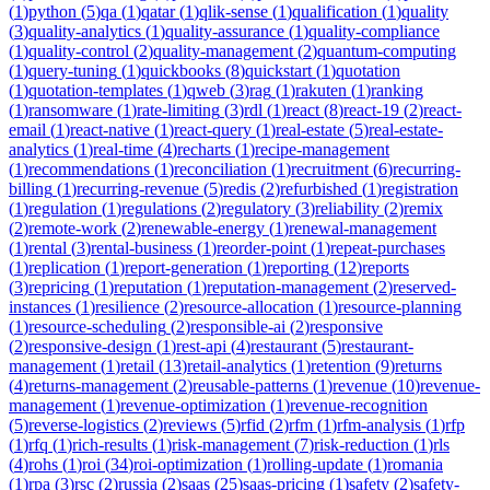
(
1
)
python
(
5
)
qa
(
1
)
qatar
(
1
)
qlik-sense
(
1
)
qualification
(
1
)
quality
(
3
)
quality-analytics
(
1
)
quality-assurance
(
1
)
quality-compliance
(
1
)
quality-control
(
2
)
quality-management
(
2
)
quantum-computing
(
1
)
query-tuning
(
1
)
quickbooks
(
8
)
quickstart
(
1
)
quotation
(
1
)
quotation-templates
(
1
)
qweb
(
3
)
rag
(
1
)
rakuten
(
1
)
ranking
(
1
)
ransomware
(
1
)
rate-limiting
(
3
)
rdl
(
1
)
react
(
8
)
react-19
(
2
)
react-
email
(
1
)
react-native
(
1
)
react-query
(
1
)
real-estate
(
5
)
real-estate-
analytics
(
1
)
real-time
(
4
)
recharts
(
1
)
recipe-management
(
1
)
recommendations
(
1
)
reconciliation
(
1
)
recruitment
(
6
)
recurring-
billing
(
1
)
recurring-revenue
(
5
)
redis
(
2
)
refurbished
(
1
)
registration
(
1
)
regulation
(
1
)
regulations
(
2
)
regulatory
(
3
)
reliability
(
2
)
remix
(
2
)
remote-work
(
2
)
renewable-energy
(
1
)
renewal-management
(
1
)
rental
(
3
)
rental-business
(
1
)
reorder-point
(
1
)
repeat-purchases
(
1
)
replication
(
1
)
report-generation
(
1
)
reporting
(
12
)
reports
(
3
)
repricing
(
1
)
reputation
(
1
)
reputation-management
(
2
)
reserved-
instances
(
1
)
resilience
(
2
)
resource-allocation
(
1
)
resource-planning
(
1
)
resource-scheduling
(
2
)
responsible-ai
(
2
)
responsive
(
2
)
responsive-design
(
1
)
rest-api
(
4
)
restaurant
(
5
)
restaurant-
management
(
1
)
retail
(
13
)
retail-analytics
(
1
)
retention
(
9
)
returns
(
4
)
returns-management
(
2
)
reusable-patterns
(
1
)
revenue
(
10
)
revenue-
management
(
1
)
revenue-optimization
(
1
)
revenue-recognition
(
5
)
reverse-logistics
(
2
)
reviews
(
5
)
rfid
(
2
)
rfm
(
1
)
rfm-analysis
(
1
)
rfp
(
1
)
rfq
(
1
)
rich-results
(
1
)
risk-management
(
7
)
risk-reduction
(
1
)
rls
(
4
)
rohs
(
1
)
roi
(
34
)
roi-optimization
(
1
)
rolling-update
(
1
)
romania
(
1
)
rpa
(
3
)
rsc
(
2
)
russia
(
2
)
saas
(
25
)
saas-pricing
(
1
)
safety
(
2
)
safety-