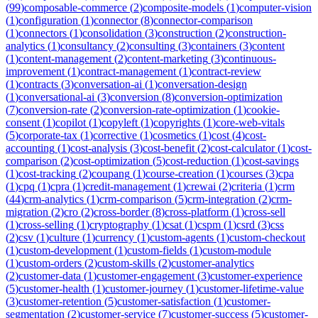
(
99
)
composable-commerce
(
2
)
composite-models
(
1
)
computer-vision
(
1
)
configuration
(
1
)
connector
(
8
)
connector-comparison
(
1
)
connectors
(
1
)
consolidation
(
3
)
construction
(
2
)
construction-
analytics
(
1
)
consultancy
(
2
)
consulting
(
3
)
containers
(
3
)
content
(
1
)
content-management
(
2
)
content-marketing
(
3
)
continuous-
improvement
(
1
)
contract-management
(
1
)
contract-review
(
1
)
contracts
(
3
)
conversation-ai
(
1
)
conversation-design
(
1
)
conversational-ai
(
3
)
conversion
(
8
)
conversion-optimization
(
7
)
conversion-rate
(
2
)
conversion-rate-optimization
(
1
)
cookie-
consent
(
1
)
copilot
(
1
)
copyleft
(
1
)
copyrights
(
1
)
core-web-vitals
(
5
)
corporate-tax
(
1
)
corrective
(
1
)
cosmetics
(
1
)
cost
(
4
)
cost-
accounting
(
1
)
cost-analysis
(
3
)
cost-benefit
(
2
)
cost-calculator
(
1
)
cost-
comparison
(
2
)
cost-optimization
(
5
)
cost-reduction
(
1
)
cost-savings
(
1
)
cost-tracking
(
2
)
coupang
(
1
)
course-creation
(
1
)
courses
(
3
)
cpa
(
1
)
cpq
(
1
)
cpra
(
1
)
credit-management
(
1
)
crewai
(
2
)
criteria
(
1
)
crm
(
44
)
crm-analytics
(
1
)
crm-comparison
(
5
)
crm-integration
(
2
)
crm-
migration
(
2
)
cro
(
2
)
cross-border
(
8
)
cross-platform
(
1
)
cross-sell
(
1
)
cross-selling
(
1
)
cryptography
(
1
)
csat
(
1
)
cspm
(
1
)
csrd
(
3
)
css
(
2
)
csv
(
1
)
culture
(
1
)
currency
(
1
)
custom-agents
(
1
)
custom-checkout
(
1
)
custom-development
(
1
)
custom-fields
(
1
)
custom-module
(
1
)
custom-orders
(
2
)
custom-skills
(
2
)
customer-analytics
(
2
)
customer-data
(
1
)
customer-engagement
(
3
)
customer-experience
(
5
)
customer-health
(
1
)
customer-journey
(
1
)
customer-lifetime-value
(
3
)
customer-retention
(
5
)
customer-satisfaction
(
1
)
customer-
segmentation
(
2
)
customer-service
(
7
)
customer-success
(
5
)
customer-