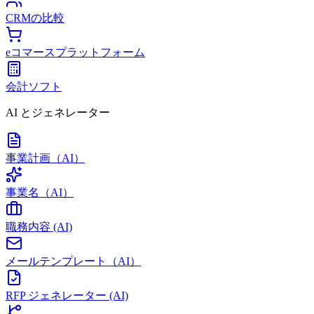
CRMの比較
eコマースプラットフォーム
会計ソフト
AI とジェネレーター
事業計画（AI）
事業名（AI）
職務内容 (AI)
メールテンプレート（AI）
RFP ジェネレーター (AI)