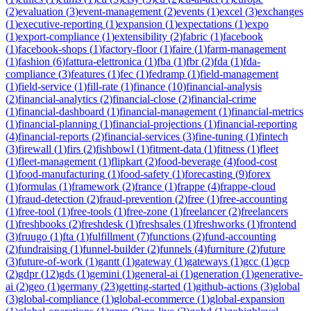
(
2
)
evaluation
(
3
)
event-management
(
2
)
events
(
1
)
excel
(
3
)
exchanges
(
1
)
executive-reporting
(
1
)
expansion
(
1
)
expectations
(
1
)
expo
(
1
)
export-compliance
(
1
)
extensibility
(
2
)
fabric
(
1
)
facebook
(
1
)
facebook-shops
(
1
)
factory-floor
(
1
)
faire
(
1
)
farm-management
(
1
)
fashion
(
6
)
fattura-elettronica
(
1
)
fba
(
1
)
fbr
(
2
)
fda
(
1
)
fda-
compliance
(
3
)
features
(
1
)
fec
(
1
)
fedramp
(
1
)
field-management
(
1
)
field-service
(
1
)
fill-rate
(
1
)
finance
(
10
)
financial-analysis
(
2
)
financial-analytics
(
2
)
financial-close
(
2
)
financial-crime
(
1
)
financial-dashboard
(
1
)
financial-management
(
1
)
financial-metrics
(
1
)
financial-planning
(
1
)
financial-projections
(
1
)
financial-reporting
(
4
)
financial-reports
(
2
)
financial-services
(
3
)
fine-tuning
(
1
)
fintech
(
3
)
firewall
(
1
)
firs
(
2
)
fishbowl
(
1
)
fitment-data
(
1
)
fitness
(
1
)
fleet
(
1
)
fleet-management
(
1
)
flipkart
(
2
)
food-beverage
(
4
)
food-cost
(
1
)
food-manufacturing
(
1
)
food-safety
(
1
)
forecasting
(
9
)
forex
(
1
)
formulas
(
1
)
framework
(
2
)
france
(
1
)
frappe
(
4
)
frappe-cloud
(
1
)
fraud-detection
(
2
)
fraud-prevention
(
2
)
free
(
1
)
free-accounting
(
1
)
free-tool
(
1
)
free-tools
(
1
)
free-zone
(
1
)
freelancer
(
2
)
freelancers
(
1
)
freshbooks
(
2
)
freshdesk
(
1
)
freshsales
(
1
)
freshworks
(
1
)
frontend
(
3
)
fruugo
(
1
)
fta
(
1
)
fulfillment
(
7
)
functions
(
2
)
fund-accounting
(
2
)
fundraising
(
1
)
funnel-builder
(
2
)
funnels
(
4
)
furniture
(
2
)
future
(
3
)
future-of-work
(
1
)
gantt
(
1
)
gateway
(
1
)
gateways
(
1
)
gcc
(
1
)
gcp
(
2
)
gdpr
(
12
)
gds
(
1
)
gemini
(
1
)
general-ai
(
1
)
generation
(
1
)
generative-
ai
(
2
)
geo
(
1
)
germany
(
23
)
getting-started
(
1
)
github-actions
(
3
)
global
(
3
)
global-compliance
(
1
)
global-ecommerce
(
1
)
global-expansion