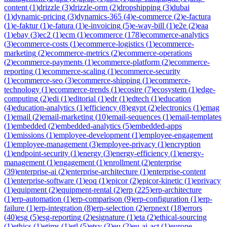
content
(
1
)
drizzle
(
3
)
drizzle-orm
(
2
)
dropshipping
(
3
)
dubai
(
1
)
dynamic-pricing
(
3
)
dynamics-365
(
4
)
e-commerce
(
2
)
e-factura
(
1
)
e-faktur
(
1
)
e-fatura
(
1
)
e-invoicing
(
5
)
e-way-bill
(
1
)
e2e
(
2
)
eaa
(
1
)
ebay
(
3
)
ec2
(
1
)
ecm
(
1
)
ecommerce
(
178
)
ecommerce-analytics
(
3
)
ecommerce-costs
(
1
)
ecommerce-logistics
(
1
)
ecommerce-
marketing
(
2
)
ecommerce-metrics
(
2
)
ecommerce-operations
(
2
)
ecommerce-payments
(
1
)
ecommerce-platform
(
2
)
ecommerce-
reporting
(
1
)
ecommerce-scaling
(
1
)
ecommerce-security
(
1
)
ecommerce-seo
(
3
)
ecommerce-shipping
(
1
)
ecommerce-
technology
(
1
)
ecommerce-trends
(
1
)
ecosire
(
7
)
ecosystem
(
1
)
edge-
computing
(
2
)
edi
(
1
)
editorial
(
1
)
edr
(
1
)
edtech
(
1
)
education
(
4
)
education-analytics
(
1
)
efficiency
(
8
)
egypt
(
2
)
electronics
(
1
)
emag
(
1
)
email
(
2
)
email-marketing
(
10
)
email-sequences
(
1
)
email-templates
(
1
)
embedded
(
2
)
embedded-analytics
(
5
)
embedded-apps
(
1
)
emissions
(
1
)
employee-development
(
1
)
employee-engagement
(
1
)
employee-management
(
3
)
employee-privacy
(
1
)
encryption
(
1
)
endpoint-security
(
1
)
energy
(
3
)
energy-efficiency
(
1
)
energy-
management
(
1
)
engagement
(
1
)
enrollment
(
2
)
enterprise
(
39
)
enterprise-ai
(
2
)
enterprise-architecture
(
1
)
enterprise-content
(
1
)
enterprise-software
(
1
)
eoq
(
1
)
epicor
(
2
)
epicor-kinetic
(
1
)
eprivacy
(
1
)
equipment
(
2
)
equipment-rental
(
2
)
erp
(
225
)
erp-architecture
(
1
)
erp-automation
(
1
)
erp-comparison
(
9
)
erp-configuration
(
1
)
erp-
failure
(
1
)
erp-integration
(
8
)
erp-selection
(
2
)
erpnext
(
18
)
errors
(
40
)
esg
(
5
)
esg-reporting
(
2
)
esignature
(
1
)
eta
(
2
)
ethical-sourcing
(
1
)
ethics
(
1
)
etims
(
1
)
etl
(
5
)
etsy
(
3
)
eu
(
2
)
eu-ai-act
(
1
)
europe