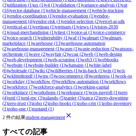
(
3
)
utilization
(
1
)
ux
(
1
)
v4
(
1
)
validation
(
1
)
variance-analysis
(
1
)
vat
(
16
)
vector-database
(
1
)
vehicle-management
(
1
)
vehicle-tracking
(
1
)
vendor-coordination
(
1
)
vendor-evaluation
(
1
)
vendor-
management
(
4
)
vendor-risk
(
1
)
vendor-selection
(
2
)
vercel-ai-sdk
(
1
)
vertical-ai
(
1
)
vertipaq
(
1
)
vietnam
(
1
)
views
(
1
)
vision-2030
(
1
)
visual-merchandising
(
1
)
vitest
(
1
)
voice-ai
(
1
)
voice-commerce
(
2
)
voice-search
(
1
)
vulnerability
(
1
)
waf
(
1
)
walmart
(
3
)
walmart-
marketplace
(
1
)
warehouse
(
13
)
warehouse-automation
(
2
)
warehouse-management
(
1
)
wasm
(
1
)
waste-reduction
(
2
)
watsonx-
orchestrate
(
1
)
wave
(
2
)
wayfair
(
2
)
wcag
(
2
)
web
(
1
)
web-design
(
2
)
web-development
(
1
)
web-scraping
(
1
)
web3
(
1
)
webhooks
(
7
)
website
(
1
)
website-builder
(
1
)
whatsapp
(
1
)
white-label
(
6
)
wholesale
(
12
)
wiki
(
2
)
wildberries
(
1
)
win-back
(
1
)
wip
(
1
)
wix
(
2
)
wkhtmltopdf
(
1
)
wms
(
5
)
woocommerce
(
8
)
wordpress
(
1
)
work-os
(
1
)
workday
(
1
)
workflow
(
9
)
workflow-automation
(
1
)
workflows
(
2
)
workforce
(
7
)
workforce-analytics
(
1
)
working-capital
(
1
)
workplace
(
1
)
workshops
(
1
)
workspace
(
1
)
wps-payroll
(
1
)
xero
(
4
)
xml
(
1
)
xml-rpc
(
3
)
zalando
(
5
)
zapier
(
3
)
zatca
(
2
)
zero-downtime
(
2
)
zero-trust
(
3
)
zoho
(
2
)
zoho-books
(
1
)
zoho-crm
(
1
)
zoho-inventory
(
1
)
zoho-one
(
1
)
zustand
(
1
)
2 件の結果
student-management
すべての記事