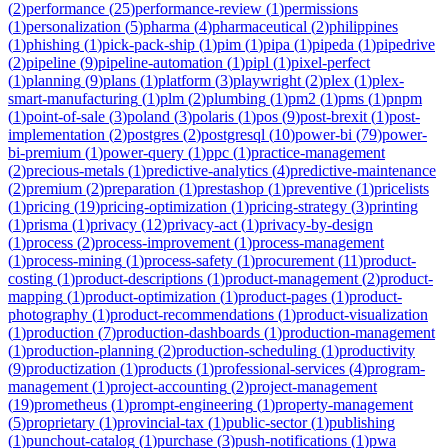
(
2
)
performance
(
25
)
performance-review
(
1
)
permissions
(
1
)
personalization
(
5
)
pharma
(
4
)
pharmaceutical
(
2
)
philippines
(
1
)
phishing
(
1
)
pick-pack-ship
(
1
)
pim
(
1
)
pipa
(
1
)
pipeda
(
1
)
pipedrive
(
2
)
pipeline
(
9
)
pipeline-automation
(
1
)
pipl
(
1
)
pixel-perfect
(
1
)
planning
(
9
)
plans
(
1
)
platform
(
3
)
playwright
(
2
)
plex
(
1
)
plex-
smart-manufacturing
(
1
)
plm
(
2
)
plumbing
(
1
)
pm2
(
1
)
pms
(
1
)
pnpm
(
1
)
point-of-sale
(
3
)
poland
(
3
)
polaris
(
1
)
pos
(
9
)
post-brexit
(
1
)
post-
implementation
(
2
)
postgres
(
2
)
postgresql
(
10
)
power-bi
(
79
)
power-
bi-premium
(
1
)
power-query
(
1
)
ppc
(
1
)
practice-management
(
2
)
precious-metals
(
1
)
predictive-analytics
(
4
)
predictive-maintenance
(
2
)
premium
(
2
)
preparation
(
1
)
prestashop
(
1
)
preventive
(
1
)
pricelists
(
1
)
pricing
(
19
)
pricing-optimization
(
1
)
pricing-strategy
(
3
)
printing
(
1
)
prisma
(
1
)
privacy
(
12
)
privacy-act
(
1
)
privacy-by-design
(
1
)
process
(
2
)
process-improvement
(
1
)
process-management
(
1
)
process-mining
(
1
)
process-safety
(
1
)
procurement
(
11
)
product-
costing
(
1
)
product-descriptions
(
1
)
product-management
(
2
)
product-
mapping
(
1
)
product-optimization
(
1
)
product-pages
(
1
)
product-
photography
(
1
)
product-recommendations
(
1
)
product-visualization
(
1
)
production
(
7
)
production-dashboards
(
1
)
production-management
(
1
)
production-planning
(
2
)
production-scheduling
(
1
)
productivity
(
9
)
productization
(
1
)
products
(
1
)
professional-services
(
4
)
program-
management
(
1
)
project-accounting
(
2
)
project-management
(
19
)
prometheus
(
1
)
prompt-engineering
(
1
)
property-management
(
5
)
proprietary
(
1
)
provincial-tax
(
1
)
public-sector
(
1
)
publishing
(
1
)
punchout-catalog
(
1
)
purchase
(
3
)
push-notifications
(
1
)
pwa