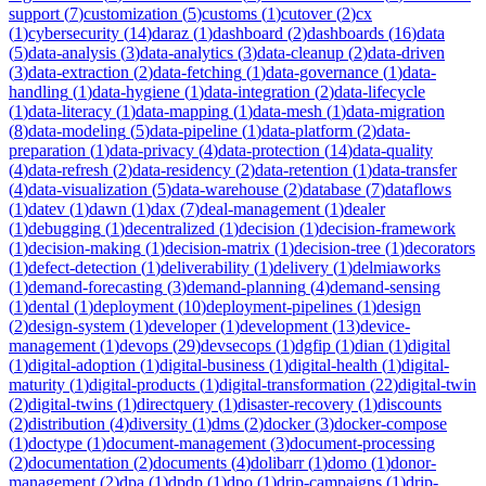
support
(
7
)
customization
(
5
)
customs
(
1
)
cutover
(
2
)
cx
(
1
)
cybersecurity
(
14
)
daraz
(
1
)
dashboard
(
2
)
dashboards
(
16
)
data
(
5
)
data-analysis
(
3
)
data-analytics
(
3
)
data-cleanup
(
2
)
data-driven
(
3
)
data-extraction
(
2
)
data-fetching
(
1
)
data-governance
(
1
)
data-
handling
(
1
)
data-hygiene
(
1
)
data-integration
(
2
)
data-lifecycle
(
1
)
data-literacy
(
1
)
data-mapping
(
1
)
data-mesh
(
1
)
data-migration
(
8
)
data-modeling
(
5
)
data-pipeline
(
1
)
data-platform
(
2
)
data-
preparation
(
1
)
data-privacy
(
4
)
data-protection
(
14
)
data-quality
(
4
)
data-refresh
(
2
)
data-residency
(
2
)
data-retention
(
1
)
data-transfer
(
4
)
data-visualization
(
5
)
data-warehouse
(
2
)
database
(
7
)
dataflows
(
1
)
datev
(
1
)
dawn
(
1
)
dax
(
7
)
deal-management
(
1
)
dealer
(
1
)
debugging
(
1
)
decentralized
(
1
)
decision
(
1
)
decision-framework
(
1
)
decision-making
(
1
)
decision-matrix
(
1
)
decision-tree
(
1
)
decorators
(
1
)
defect-detection
(
1
)
deliverability
(
1
)
delivery
(
1
)
delmiaworks
(
1
)
demand-forecasting
(
3
)
demand-planning
(
4
)
demand-sensing
(
1
)
dental
(
1
)
deployment
(
10
)
deployment-pipelines
(
1
)
design
(
2
)
design-system
(
1
)
developer
(
1
)
development
(
13
)
device-
management
(
1
)
devops
(
29
)
devsecops
(
1
)
dgfip
(
1
)
dian
(
1
)
digital
(
1
)
digital-adoption
(
1
)
digital-business
(
1
)
digital-health
(
1
)
digital-
maturity
(
1
)
digital-products
(
1
)
digital-transformation
(
22
)
digital-twin
(
2
)
digital-twins
(
1
)
directquery
(
1
)
disaster-recovery
(
1
)
discounts
(
2
)
distribution
(
4
)
diversity
(
1
)
dms
(
2
)
docker
(
3
)
docker-compose
(
1
)
doctype
(
1
)
document-management
(
3
)
document-processing
(
2
)
documentation
(
2
)
documents
(
4
)
dolibarr
(
1
)
domo
(
1
)
donor-
management
(
2
)
dpa
(
1
)
dpdp
(
1
)
dpo
(
1
)
drip-campaigns
(
1
)
drip-