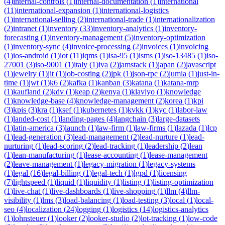
(
4
)
internal-controls
(
1
)
internal-documentation
(
1
)
international
(
11
)
international-expansion
(
1
)
international-logistics
(
1
)
international-selling
(
2
)
international-trade
(
1
)
internationalization
(
2
)
intranet
(
1
)
inventory
(
33
)
inventory-analytics
(
1
)
inventory-
forecasting
(
1
)
inventory-management
(
5
)
inventory-optimization
(
1
)
inventory-sync
(
4
)
invoice-processing
(
2
)
invoices
(
1
)
invoicing
(
1
)
ios-android
(
1
)
iot
(
11
)
iqms
(
1
)
isa-95
(
1
)
isms
(
1
)
iso-13485
(
1
)
iso-
27001
(
3
)
iso-9001
(
1
)
italy
(
1
)
iva
(
2
)
jamstack
(
1
)
japan
(
2
)
javascript
(
1
)
jewelry
(
1
)
jit
(
1
)
job-costing
(
2
)
jpk
(
1
)
json-rpc
(
2
)
jumia
(
1
)
just-in-
time
(
1
)
jwt
(
1
)
k6
(
2
)
kafka
(
1
)
kanban
(
3
)
katana
(
1
)
katana-mrp
(
1
)
kaufland
(
2
)
kdv
(
1
)
keap
(
2
)
kenya
(
1
)
klaviyo
(
1
)
knowledge
(
1
)
knowledge-base
(
4
)
knowledge-management
(
2
)
korea
(
1
)
kpi
(
3
)
kpis
(
3
)
kra
(
1
)
ksef
(
1
)
kubernetes
(
1
)
kvkk
(
1
)
kyc
(
1
)
labor-law
(
1
)
landed-cost
(
1
)
landing-pages
(
4
)
langchain
(
3
)
large-datasets
(
1
)
latin-america
(
3
)
launch
(
1
)
law-firm
(
1
)
law-firms
(
1
)
lazada
(
1
)
lcp
(
1
)
lead-generation
(
3
)
lead-management
(
2
)
lead-nurture
(
1
)
lead-
nurturing
(
1
)
lead-scoring
(
2
)
lead-tracking
(
1
)
leadership
(
2
)
lean
(
1
)
lean-manufacturing
(
1
)
lease-accounting
(
1
)
lease-management
(
2
)
leave-management
(
1
)
legacy-migration
(
1
)
legacy-systems
(
1
)
legal
(
16
)
legal-billing
(
1
)
legal-tech
(
1
)
lgpd
(
1
)
licensing
(
7
)
lightspeed
(
1
)
liquid
(
1
)
liquidity
(
1
)
listing
(
1
)
listing-optimization
(
1
)
live-chat
(
1
)
live-dashboards
(
1
)
live-shopping
(
1
)
llm
(
4
)
llm-
visibility
(
1
)
lms
(
3
)
load-balancing
(
1
)
load-testing
(
3
)
local
(
1
)
local-
seo
(
4
)
localization
(
24
)
logging
(
1
)
logistics
(
14
)
logistics-analytics
(
1
)
lohnsteuer
(
1
)
looker
(
2
)
looker-studio
(
2
)
lot-tracking
(
1
)
low-code