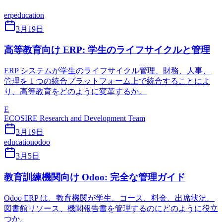
erp
education
3月19日
高等教育向け ERP: 学生のライフサイクルと管理
ERP システムが学生のライフサイクル管理、財務、人事、
管理を 1 つの統合プラットフォーム上で統合することによ
り、高等教育をどのように変革するか。
E
ECOSIRE Research and Development Team
3月19日
education
odoo
3月5日
教育訓練機関向け Odoo: 完全な管理ガイド
Odoo ERP は、教育機関が学生、コース、料金、出席状況、
図書館リソース、機関報告書を管理するのにどのように役立
つか。