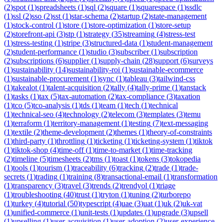
(
2
)
spot
(
1
)
spreadsheets
(
1
)
sql
(
2
)
square
(
1
)
squarespace
(
1
)
ssdlc
(
1
)
ssl
(
2
)
sso
(
2
)
sst
(
1
)
star-schema
(
2
)
startup
(
2
)
state-management
(
1
)
stock-control
(
1
)
store
(
1
)
store-optimization
(
1
)
store-setup
(
2
)
storefront-api
(
3
)
stp
(
1
)
strategy
(
35
)
streaming
(
4
)
stress-test
(
1
)
stress-testing
(
1
)
stripe
(
3
)
structured-data
(
1
)
student-management
(
2
)
student-performance
(
1
)
studio
(
3
)
subscriber
(
1
)
subscription
(
2
)
subscriptions
(
6
)
supplier
(
1
)
supply-chain
(
28
)
support
(
6
)
surveys
(
1
)
sustainability
(
14
)
sustainability-roi
(
1
)
sustainable-ecommerce
(
1
)
sustainable-procurement
(
1
)
sync
(
1
)
tableau
(
3
)
tailwind-css
(
1
)
takealot
(
1
)
talent-acquisition
(
2
)
tally
(
4
)
tally-prime
(
1
)
tanstack
(
1
)
tasks
(
1
)
tax
(
5
)
tax-automation
(
2
)
tax-compliance
(
3
)
taxation
(
1
)
tco
(
5
)
tco-analysis
(
1
)
tds
(
1
)
team
(
1
)
tech
(
1
)
technical
(
1
)
technical-seo
(
4
)
technology
(
2
)
telecom
(
3
)
templates
(
3
)
temu
(
1
)
terraform
(
1
)
territory-management
(
1
)
testing
(
7
)
text-messaging
(
1
)
textile
(
2
)
theme-development
(
2
)
themes
(
1
)
theory-of-constraints
(
1
)
third-party
(
1
)
throttling
(
1
)
ticketing
(
1
)
ticketing-system
(
1
)
tiktok
(
1
)
tiktok-shop
(
4
)
time-off
(
1
)
time-to-market
(
1
)
time-tracking
(
2
)
timeline
(
5
)
timesheets
(
2
)
tms
(
1
)
toast
(
1
)
tokens
(
3
)
tokopedia
(
1
)
tools
(
1
)
tourism
(
1
)
traceability
(
6
)
tracking
(
2
)
trade
(
1
)
trade-
secrets
(
1
)
trading
(
1
)
training
(
8
)
transactional-email
(
1
)
transformation
(
1
)
transparency
(
3
)
travel
(
3
)
trends
(
2
)
trendyol
(
1
)
triage
(
1
)
troubleshooting
(
40
)
trust
(
1
)
tryton
(
1
)
tuning
(
2
)
turborepo
(
1
)
turkey
(
4
)
tutorial
(
50
)
typescript
(
4
)
uae
(
3
)
uat
(
1
)
uk
(
2
)
uk-vat
(
1
)
unified-commerce
(
1
)
unit-tests
(
1
)
updates
(
1
)
upgrade
(
3
)
upsell
(
1
)
upselling
(
1
)
user-acquisition
(
1
)
user-adoption
(
2
)
user-experience