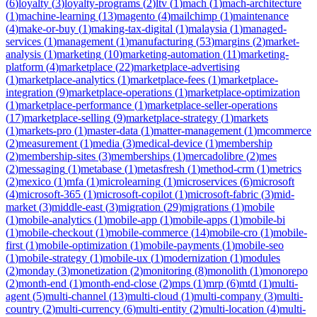
(
6
)
loyalty
(
3
)
loyalty-programs
(
2
)
ltv
(
1
)
mach
(
1
)
mach-architecture
(
1
)
machine-learning
(
13
)
magento
(
4
)
mailchimp
(
1
)
maintenance
(
4
)
make-or-buy
(
1
)
making-tax-digital
(
1
)
malaysia
(
1
)
managed-
services
(
1
)
management
(
1
)
manufacturing
(
53
)
margins
(
2
)
market-
analysis
(
1
)
marketing
(
10
)
marketing-automation
(
11
)
marketing-
platform
(
4
)
marketplace
(
22
)
marketplace-advertising
(
1
)
marketplace-analytics
(
1
)
marketplace-fees
(
1
)
marketplace-
integration
(
9
)
marketplace-operations
(
1
)
marketplace-optimization
(
1
)
marketplace-performance
(
1
)
marketplace-seller-operations
(
17
)
marketplace-selling
(
9
)
marketplace-strategy
(
1
)
markets
(
1
)
markets-pro
(
1
)
master-data
(
1
)
matter-management
(
1
)
mcommerce
(
2
)
measurement
(
1
)
media
(
3
)
medical-device
(
1
)
membership
(
2
)
membership-sites
(
3
)
memberships
(
1
)
mercadolibre
(
2
)
mes
(
2
)
messaging
(
1
)
metabase
(
1
)
metasfresh
(
1
)
method-crm
(
1
)
metrics
(
2
)
mexico
(
1
)
mfa
(
1
)
microlearning
(
1
)
microservices
(
6
)
microsoft
(
4
)
microsoft-365
(
1
)
microsoft-copilot
(
1
)
microsoft-fabric
(
3
)
mid-
market
(
3
)
middle-east
(
3
)
migration
(
29
)
migrations
(
1
)
mobile
(
1
)
mobile-analytics
(
1
)
mobile-app
(
1
)
mobile-apps
(
1
)
mobile-bi
(
1
)
mobile-checkout
(
1
)
mobile-commerce
(
14
)
mobile-cro
(
1
)
mobile-
first
(
1
)
mobile-optimization
(
1
)
mobile-payments
(
1
)
mobile-seo
(
1
)
mobile-strategy
(
1
)
mobile-ux
(
1
)
modernization
(
1
)
modules
(
2
)
monday
(
3
)
monetization
(
2
)
monitoring
(
8
)
monolith
(
1
)
monorepo
(
2
)
month-end
(
1
)
month-end-close
(
2
)
mps
(
1
)
mrp
(
6
)
mtd
(
1
)
multi-
agent
(
5
)
multi-channel
(
13
)
multi-cloud
(
1
)
multi-company
(
3
)
multi-
country
(
2
)
multi-currency
(
6
)
multi-entity
(
2
)
multi-location
(
4
)
multi-