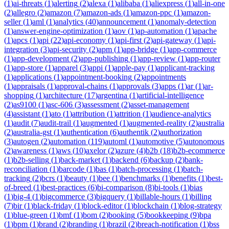
(
1
)
ai-threats
(
1
)
alerting
(
2
)
alexa
(
1
)
alibaba
(
1
)
aliexpress
(
1
)
all-in-one
(
2
)
allegro
(
2
)
amazon
(
7
)
amazon-ads
(
1
)
amazon-ppc
(
1
)
amazon-
seller
(
1
)
aml
(
1
)
analytics
(
40
)
announcement
(
1
)
anomaly-detection
(
1
)
answer-engine-optimization
(
1
)
aov
(
1
)
ap-automation
(
1
)
apache
(
1
)
apcs
(
1
)
api
(
22
)
api-economy
(
1
)
api-first
(
2
)
api-gateway
(
1
)
api-
integration
(
3
)
api-security
(
2
)
apm
(
1
)
app-bridge
(
1
)
app-commerce
(
1
)
app-development
(
2
)
app-publishing
(
1
)
app-review
(
1
)
app-router
(
1
)
app-store
(
1
)
apparel
(
3
)
appi
(
1
)
apple-pay
(
1
)
applicant-tracking
(
1
)
applications
(
1
)
appointment-booking
(
2
)
appointments
(
1
)
appraisals
(
1
)
approval-chains
(
1
)
approvals
(
3
)
apps
(
1
)
ar
(
1
)
ar-
shopping
(
1
)
architecture
(
17
)
argentina
(
1
)
artificial-intelligence
(
2
)
as9100
(
1
)
asc-606
(
3
)
assessment
(
2
)
asset-management
(
4
)
assistant
(
1
)
ato
(
1
)
attribution
(
1
)
attrition
(
1
)
audience-analytics
(
1
)
audit
(
7
)
audit-trail
(
1
)
augmented
(
1
)
augmented-reality
(
2
)
australia
(
2
)
australia-gst
(
1
)
authentication
(
6
)
authentik
(
2
)
authorization
(
3
)
autogen
(
2
)
automation
(
119
)
automl
(
1
)
automotive
(
5
)
autonomous
(
2
)
awareness
(
1
)
aws
(
10
)
axelor
(
2
)
azure
(
4
)
b2b
(
18
)
b2b-ecommerce
(
1
)
b2b-selling
(
1
)
back-market
(
1
)
backend
(
6
)
backup
(
2
)
bank-
reconciliation
(
1
)
barcode
(
1
)
bas
(
1
)
batch-processing
(
1
)
batch-
tracking
(
2
)
bcrs
(
1
)
beauty
(
1
)
bee
(
1
)
benchmarks
(
1
)
benefits
(
1
)
best-
of-breed
(
1
)
best-practices
(
6
)
bi-comparison
(
8
)
bi-tools
(
1
)
bias
(
1
)
big-4
(
1
)
bigcommerce
(
3
)
bigquery
(
1
)
billable-hours
(
1
)
billing
(
7
)
bir
(
1
)
black-friday
(
1
)
block-editor
(
1
)
blockchain
(
1
)
blog-strategy
(
1
)
blue-green
(
1
)
bmf
(
1
)
bom
(
2
)
booking
(
5
)
bookkeeping
(
9
)
bpa
(
1
)
bpm
(
1
)
brand
(
2
)
branding
(
1
)
brazil
(
2
)
breach-notification
(
1
)
bss