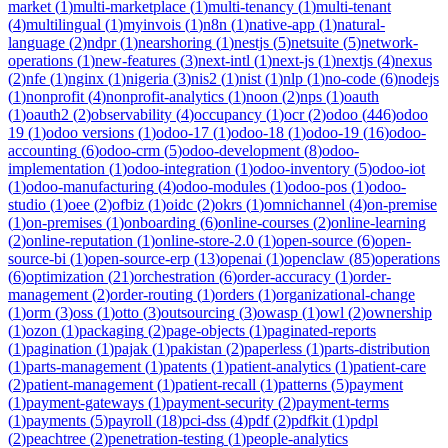
market
(
1
)
multi-marketplace
(
1
)
multi-tenancy
(
1
)
multi-tenant
(
4
)
multilingual
(
1
)
myinvois
(
1
)
n8n
(
1
)
native-app
(
1
)
natural-
language
(
2
)
ndpr
(
1
)
nearshoring
(
1
)
nestjs
(
5
)
netsuite
(
5
)
network-
operations
(
1
)
new-features
(
3
)
next-intl
(
1
)
next-js
(
1
)
nextjs
(
4
)
nexus
(
2
)
nfe
(
1
)
nginx
(
1
)
nigeria
(
3
)
nis2
(
1
)
nist
(
1
)
nlp
(
1
)
no-code
(
6
)
nodejs
(
1
)
nonprofit
(
4
)
nonprofit-analytics
(
1
)
noon
(
2
)
nps
(
1
)
oauth
(
1
)
oauth2
(
2
)
observability
(
4
)
occupancy
(
1
)
ocr
(
2
)
odoo
(
446
)
odoo
19
(
1
)
odoo versions
(
1
)
odoo-17
(
1
)
odoo-18
(
1
)
odoo-19
(
16
)
odoo-
accounting
(
6
)
odoo-crm
(
5
)
odoo-development
(
8
)
odoo-
implementation
(
1
)
odoo-integration
(
1
)
odoo-inventory
(
5
)
odoo-iot
(
1
)
odoo-manufacturing
(
4
)
odoo-modules
(
1
)
odoo-pos
(
1
)
odoo-
studio
(
1
)
oee
(
2
)
ofbiz
(
1
)
oidc
(
2
)
okrs
(
1
)
omnichannel
(
4
)
on-premise
(
1
)
on-premises
(
1
)
onboarding
(
6
)
online-courses
(
2
)
online-learning
(
2
)
online-reputation
(
1
)
online-store-2.0
(
1
)
open-source
(
6
)
open-
source-bi
(
1
)
open-source-erp
(
13
)
openai
(
1
)
openclaw
(
85
)
operations
(
6
)
optimization
(
21
)
orchestration
(
6
)
order-accuracy
(
1
)
order-
management
(
2
)
order-routing
(
1
)
orders
(
1
)
organizational-change
(
1
)
orm
(
3
)
oss
(
1
)
otto
(
3
)
outsourcing
(
3
)
owasp
(
1
)
owl
(
2
)
ownership
(
1
)
ozon
(
1
)
packaging
(
2
)
page-objects
(
1
)
paginated-reports
(
1
)
pagination
(
1
)
pajak
(
1
)
pakistan
(
2
)
paperless
(
1
)
parts-distribution
(
1
)
parts-management
(
1
)
patents
(
1
)
patient-analytics
(
1
)
patient-care
(
2
)
patient-management
(
1
)
patient-recall
(
1
)
patterns
(
5
)
payment
(
1
)
payment-gateways
(
1
)
payment-security
(
2
)
payment-terms
(
1
)
payments
(
5
)
payroll
(
18
)
pci-dss
(
4
)
pdf
(
2
)
pdfkit
(
1
)
pdpl
(
2
)
peachtree
(
2
)
penetration-testing
(
1
)
people-analytics