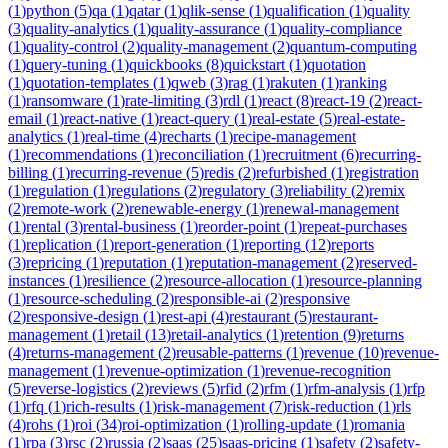
(
1
)
python
(
5
)
qa
(
1
)
qatar
(
1
)
qlik-sense
(
1
)
qualification
(
1
)
quality
(
3
)
quality-analytics
(
1
)
quality-assurance
(
1
)
quality-compliance
(
1
)
quality-control
(
2
)
quality-management
(
2
)
quantum-computing
(
1
)
query-tuning
(
1
)
quickbooks
(
8
)
quickstart
(
1
)
quotation
(
1
)
quotation-templates
(
1
)
qweb
(
3
)
rag
(
1
)
rakuten
(
1
)
ranking
(
1
)
ransomware
(
1
)
rate-limiting
(
3
)
rdl
(
1
)
react
(
8
)
react-19
(
2
)
react-
email
(
1
)
react-native
(
1
)
react-query
(
1
)
real-estate
(
5
)
real-estate-
analytics
(
1
)
real-time
(
4
)
recharts
(
1
)
recipe-management
(
1
)
recommendations
(
1
)
reconciliation
(
1
)
recruitment
(
6
)
recurring-
billing
(
1
)
recurring-revenue
(
5
)
redis
(
2
)
refurbished
(
1
)
registration
(
1
)
regulation
(
1
)
regulations
(
2
)
regulatory
(
3
)
reliability
(
2
)
remix
(
2
)
remote-work
(
2
)
renewable-energy
(
1
)
renewal-management
(
1
)
rental
(
3
)
rental-business
(
1
)
reorder-point
(
1
)
repeat-purchases
(
1
)
replication
(
1
)
report-generation
(
1
)
reporting
(
12
)
reports
(
3
)
repricing
(
1
)
reputation
(
1
)
reputation-management
(
2
)
reserved-
instances
(
1
)
resilience
(
2
)
resource-allocation
(
1
)
resource-planning
(
1
)
resource-scheduling
(
2
)
responsible-ai
(
2
)
responsive
(
2
)
responsive-design
(
1
)
rest-api
(
4
)
restaurant
(
5
)
restaurant-
management
(
1
)
retail
(
13
)
retail-analytics
(
1
)
retention
(
9
)
returns
(
4
)
returns-management
(
2
)
reusable-patterns
(
1
)
revenue
(
10
)
revenue-
management
(
1
)
revenue-optimization
(
1
)
revenue-recognition
(
5
)
reverse-logistics
(
2
)
reviews
(
5
)
rfid
(
2
)
rfm
(
1
)
rfm-analysis
(
1
)
rfp
(
1
)
rfq
(
1
)
rich-results
(
1
)
risk-management
(
7
)
risk-reduction
(
1
)
rls
(
4
)
rohs
(
1
)
roi
(
34
)
roi-optimization
(
1
)
rolling-update
(
1
)
romania
(
1
)
rpa
(
3
)
rsc
(
2
)
russia
(
2
)
saas
(
25
)
saas-pricing
(
1
)
safety
(
2
)
safety-