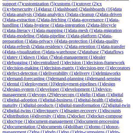
support
(
7
)
customization
(
5
)
customs
(
1
)
cutover
(
2
)
cx
(
1
)
cybersecurity
(
14
)
daraz
(
1
)
dashboard
(
2
)
dashboards
(
16
)
data
(
5
)
data-analysis
(
3
)
data-analytics
(
3
)
data-cleanup
(
2
)
data-driven
(
3
)
data-extraction
(
2
)
data-fetching
(
1
)
data-governance
(
1
)
data-
handling
(
1
)
data-hygiene
(
1
)
data-integration
(
2
)
data-lifecycle
(
1
)
data-literacy
(
1
)
data-mapping
(
1
)
data-mesh
(
1
)
data-migration
(
8
)
data-modeling
(
5
)
data-pipeline
(
1
)
data-platform
(
2
)
data-
preparation
(
1
)
data-privacy
(
4
)
data-protection
(
14
)
data-quality
(
4
)
data-refresh
(
2
)
data-residency
(
2
)
data-retention
(
1
)
data-transfer
(
4
)
data-visualization
(
5
)
data-warehouse
(
2
)
database
(
7
)
dataflows
(
1
)
datev
(
1
)
dawn
(
1
)
dax
(
7
)
deal-management
(
1
)
dealer
(
1
)
debugging
(
1
)
decentralized
(
1
)
decision
(
1
)
decision-framework
(
1
)
decision-making
(
1
)
decision-matrix
(
1
)
decision-tree
(
1
)
decorators
(
1
)
defect-detection
(
1
)
deliverability
(
1
)
delivery
(
1
)
delmiaworks
(
1
)
demand-forecasting
(
3
)
demand-planning
(
4
)
demand-sensing
(
1
)
dental
(
1
)
deployment
(
10
)
deployment-pipelines
(
1
)
design
(
2
)
design-system
(
1
)
developer
(
1
)
development
(
13
)
device-
management
(
1
)
devops
(
29
)
devsecops
(
1
)
dgfip
(
1
)
dian
(
1
)
digital
(
1
)
digital-adoption
(
1
)
digital-business
(
1
)
digital-health
(
1
)
digital-
maturity
(
1
)
digital-products
(
1
)
digital-transformation
(
22
)
digital-twin
(
2
)
digital-twins
(
1
)
directquery
(
1
)
disaster-recovery
(
1
)
discounts
(
2
)
distribution
(
4
)
diversity
(
1
)
dms
(
2
)
docker
(
3
)
docker-compose
(
1
)
doctype
(
1
)
document-management
(
3
)
document-processing
(
2
)
documentation
(
2
)
documents
(
4
)
dolibarr
(
1
)
domo
(
1
)
donor-
management
(
2
)
dpa
(
1
)
dpdp
(
1
)
dpo
(
1
)
drip-campaigns
(
1
)
drip-