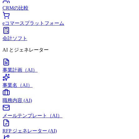
CRMの比較
eコマースプラットフォーム
会計ソフト
AI とジェネレーター
事業計画（AI）
事業名（AI）
職務内容 (AI)
メールテンプレート（AI）
RFP ジェネレーター (AI)