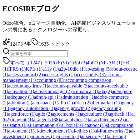
ECOSIREブログ
Odoo統合、eコマース自動化、AI搭載ビジネスソリューショ
ンの裏にあるテクノロジーへの深掘り。
1247
記事
1635
トピック
すべて（1247）
2026
(
6
)
3d
(
1
)
3pl
(
3
)
4pl
(
1
)
AP-AR
(
1
)
HR
(
1
)
IFRS
(
1
)
KPIs
(
1
)
a11y
(
1
)
a2p-10dlc
(
1
)
ab-testing
(
5
)
about-ecosire
(
1
)
access-control
(
2
)
access-rights
(
1
)
accessibility
(
3
)
account-
management
(
1
)
accounting
(
83
)
accounting-comparison
(
1
)
accounting-firms
(
1
)
accounts-payable
(
3
)
accounts-receivable
(
1
)
activation
(
1
)
activecampaign
(
2
)
acumatica
(
1
)
ada
(
2
)
adempiere
(
1
)
adequacy
(
1
)
admin-api
(
1
)
administration
(
1
)
adobe-commerce
(
2
)
adoption
(
2
)
aerospace
(
1
)
afip
(
1
)
africa
(
2
)
aftermarket
(
1
)
agency
(
13
)
agency-automation
(
1
)
agency-growth
(
2
)
agency-scaling
(
1
)
agentforce
(
1
)
agile
(
2
)
agreements
(
1
)
agriculture
(
3
)
agritech
(
1
)
ai
(
62
)
ai-agent
(
1
)
ai-agents
(
38
)
ai-analytics
(
2
)
ai-architecture
(
2
)
ai-
assistants
(
1
)
ai-automation
(
6
)
ai-bot
(
1
)
ai-chatbot
(
1
)
ai-comparison
(
1
)
ai-content
(
1
)
ai-development
(
1
)
ai-ethics
(
1
)
ai-frameworks
(
2
)
ai-
investment
(
1
)
ai-queries
(
1
)
ai-search
(
3
)
ai-security
(
1
)
ai-testing