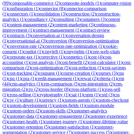
(
99
)
composable-commerce
(
2
)
composite-models
(
1
)
computer-vision
(
1
)
configuration
(
1
)
connector
(
8
)
connector-comparison
(
1
)
connectors
(
1
)
consolidation
(
3
)
construction
(
2
)
construction-
analytics
(
1
)
consultancy
(
2
)
consulting
(
3
)
containers
(
3
)
content
(
1
)
content-management
(
2
)
content-marketing
(
3
)
continuous-
improvement
(
1
)
contract-management
(
1
)
contract-review
(
1
)
contracts
(
3
)
conversation-ai
(
1
)
conversation-design
(
1
)
conversational-ai
(
3
)
conversion
(
8
)
conversion-optimization
(
7
)
conversion-rate
(
2
)
conversion-rate-optimization
(
1
)
cookie-
consent
(
1
)
copilot
(
1
)
copyleft
(
1
)
copyrights
(
1
)
core-web-vitals
(
5
)
corporate-tax
(
1
)
corrective
(
1
)
cosmetics
(
1
)
cost
(
4
)
cost-
accounting
(
1
)
cost-analysis
(
3
)
cost-benefit
(
2
)
cost-calculator
(
1
)
cost-
comparison
(
2
)
cost-optimization
(
5
)
cost-reduction
(
1
)
cost-savings
(
1
)
cost-tracking
(
2
)
coupang
(
1
)
course-creation
(
1
)
courses
(
3
)
cpa
(
1
)
cpq
(
1
)
cpra
(
1
)
credit-management
(
1
)
crewai
(
2
)
criteria
(
1
)
crm
(
44
)
crm-analytics
(
1
)
crm-comparison
(
5
)
crm-integration
(
2
)
crm-
migration
(
2
)
cro
(
2
)
cross-border
(
8
)
cross-platform
(
1
)
cross-sell
(
1
)
cross-selling
(
1
)
cryptography
(
1
)
csat
(
1
)
cspm
(
1
)
csrd
(
3
)
css
(
2
)
csv
(
1
)
culture
(
1
)
currency
(
1
)
custom-agents
(
1
)
custom-checkout
(
1
)
custom-development
(
1
)
custom-fields
(
1
)
custom-module
(
1
)
custom-orders
(
2
)
custom-skills
(
2
)
customer-analytics
(
2
)
customer-data
(
1
)
customer-engagement
(
3
)
customer-experience
(
5
)
customer-health
(
1
)
customer-journey
(
1
)
customer-lifetime-value
(
3
)
customer-retention
(
5
)
customer-satisfaction
(
1
)
customer-
segmentation
(
2
)
customer-service
(
7
)
customer-success
(
5
)
customer-