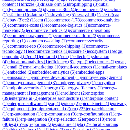
content
(
1
)
drizzle
(
3
)
drizzle-orm
(
2
)
dropshipping
(
3
)
dubai
(
1
)
dynamic-pricing
(
3
)
dynamics-365
(
4
)
e-commerce
(
2
)
e-factura
(
1
)
e-faktur
(
1
)
e-fatura
(
1
)
e-invoicing
(
5
)
e-way-bill
(
1
)
e2e
(
2
)
eaa
(
1
)
ebay
(
3
)
ec2
(
1
)
ecm
(
1
)
ecommerce
(
178
)
ecommerce-analytics
(
3
)
ecommerce-costs
(
1
)
ecommerce-logistics
(
1
)
ecommerce-
marketing
(
2
)
ecommerce-metrics
(
2
)
ecommerce-operations
(
2
)
ecommerce-payments
(
1
)
ecommerce-platform
(
2
)
ecommerce-
reporting
(
1
)
ecommerce-scaling
(
1
)
ecommerce-security
(
1
)
ecommerce-seo
(
3
)
ecommerce-shipping
(
1
)
ecommerce-
technology
(
1
)
ecommerce-trends
(
1
)
ecosire
(
7
)
ecosystem
(
1
)
edge-
computing
(
2
)
edi
(
1
)
editorial
(
1
)
edr
(
1
)
edtech
(
1
)
education
(
4
)
education-analytics
(
1
)
efficiency
(
8
)
egypt
(
2
)
electronics
(
1
)
emag
(
1
)
email
(
2
)
email-marketing
(
10
)
email-sequences
(
1
)
email-templates
(
1
)
embedded
(
2
)
embedded-analytics
(
5
)
embedded-apps
(
1
)
emissions
(
1
)
employee-development
(
1
)
employee-engagement
(
1
)
employee-management
(
3
)
employee-privacy
(
1
)
encryption
(
1
)
endpoint-security
(
1
)
energy
(
3
)
energy-efficiency
(
1
)
energy-
management
(
1
)
engagement
(
1
)
enrollment
(
2
)
enterprise
(
39
)
enterprise-ai
(
2
)
enterprise-architecture
(
1
)
enterprise-content
(
1
)
enterprise-software
(
1
)
eoq
(
1
)
epicor
(
2
)
epicor-kinetic
(
1
)
eprivacy
(
1
)
equipment
(
2
)
equipment-rental
(
2
)
erp
(
225
)
erp-architecture
(
1
)
erp-automation
(
1
)
erp-comparison
(
9
)
erp-configuration
(
1
)
erp-
failure
(
1
)
erp-integration
(
8
)
erp-selection
(
2
)
erpnext
(
18
)
errors
(
40
)
esg
(
5
)
esg-reporting
(
2
)
esignature
(
1
)
eta
(
2
)
ethical-sourcing
(
1
)
ethics
(
1
)
etims
(
1
)
etl
(
5
)
etsy
(
3
)
eu
(
2
)
eu-ai-act
(
1
)
europe