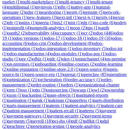
market
(
1
)
multi-marketplace
(
1
)
multi-tenancy
(
1
)
multi-tenant
(
4
)
multilingual
(
1
)
myinvois
(
1
)
n8n
(
1
)
native-app
(
1
)
natural-
language
(
2
)
ndpr
(
1
)
nearshoring
(
1
)
nestjs
(
5
)
netsuite
(
5
)
network-
operations
(
1
)
new-features
(
3
)
next-intl
(
1
)
next-js
(
1
)
nextjs
(
4
)
nexus
(
2
)
nfe
(
1
)
nginx
(
1
)
nigeria
(
3
)
nis2
(
1
)
nist
(
1
)
nlp
(
1
)
no-code
(
6
)
nodejs
(
1
)
nonprofit
(
4
)
nonprofit-analytics
(
1
)
noon
(
2
)
nps
(
1
)
oauth
(
1
)
oauth2
(
2
)
observability
(
4
)
occupancy
(
1
)
ocr
(
2
)
odoo
(
446
)
odoo
19
(
1
)
odoo versions
(
1
)
odoo-17
(
1
)
odoo-18
(
1
)
odoo-19
(
16
)
odoo-
accounting
(
6
)
odoo-crm
(
5
)
odoo-development
(
8
)
odoo-
implementation
(
1
)
odoo-integration
(
1
)
odoo-inventory
(
5
)
odoo-iot
(
1
)
odoo-manufacturing
(
4
)
odoo-modules
(
1
)
odoo-pos
(
1
)
odoo-
studio
(
1
)
oee
(
2
)
ofbiz
(
1
)
oidc
(
2
)
okrs
(
1
)
omnichannel
(
4
)
on-premise
(
1
)
on-premises
(
1
)
onboarding
(
6
)
online-courses
(
2
)
online-learning
(
2
)
online-reputation
(
1
)
online-store-2.0
(
1
)
open-source
(
6
)
open-
source-bi
(
1
)
open-source-erp
(
13
)
openai
(
1
)
openclaw
(
85
)
operations
(
6
)
optimization
(
21
)
orchestration
(
6
)
order-accuracy
(
1
)
order-
management
(
2
)
order-routing
(
1
)
orders
(
1
)
organizational-change
(
1
)
orm
(
3
)
oss
(
1
)
otto
(
3
)
outsourcing
(
3
)
owasp
(
1
)
owl
(
2
)
ownership
(
1
)
ozon
(
1
)
packaging
(
2
)
page-objects
(
1
)
paginated-reports
(
1
)
pagination
(
1
)
pajak
(
1
)
pakistan
(
2
)
paperless
(
1
)
parts-distribution
(
1
)
parts-management
(
1
)
patents
(
1
)
patient-analytics
(
1
)
patient-care
(
2
)
patient-management
(
1
)
patient-recall
(
1
)
patterns
(
5
)
payment
(
1
)
payment-gateways
(
1
)
payment-security
(
2
)
payment-terms
(
1
)
payments
(
5
)
payroll
(
18
)
pci-dss
(
4
)
pdf
(
2
)
pdfkit
(
1
)
pdpl
(
2
)
peachtree
(
2
)
penetration-testing
(
1
)
people-analytics