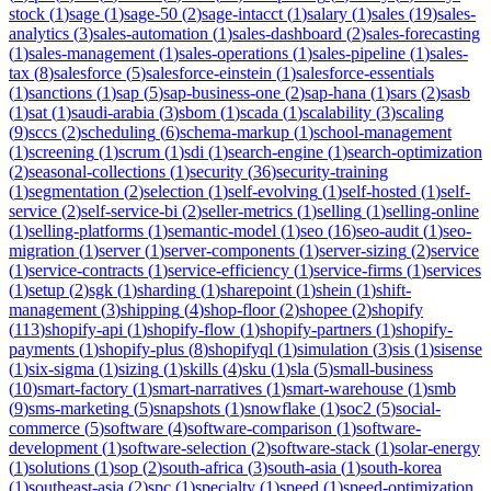
stock
(
1
)
sage
(
1
)
sage-50
(
2
)
sage-intacct
(
1
)
salary
(
1
)
sales
(
19
)
sales-
analytics
(
3
)
sales-automation
(
1
)
sales-dashboard
(
2
)
sales-forecasting
(
1
)
sales-management
(
1
)
sales-operations
(
1
)
sales-pipeline
(
1
)
sales-
tax
(
8
)
salesforce
(
5
)
salesforce-einstein
(
1
)
salesforce-essentials
(
1
)
sanctions
(
1
)
sap
(
5
)
sap-business-one
(
2
)
sap-hana
(
1
)
sars
(
2
)
sasb
(
1
)
sat
(
1
)
saudi-arabia
(
3
)
sbom
(
1
)
scada
(
1
)
scalability
(
3
)
scaling
(
9
)
sccs
(
2
)
scheduling
(
6
)
schema-markup
(
1
)
school-management
(
1
)
screening
(
1
)
scrum
(
1
)
sdi
(
1
)
search-engine
(
1
)
search-optimization
(
2
)
seasonal-collections
(
1
)
security
(
36
)
security-training
(
1
)
segmentation
(
2
)
selection
(
1
)
self-evolving
(
1
)
self-hosted
(
1
)
self-
service
(
2
)
self-service-bi
(
2
)
seller-metrics
(
1
)
selling
(
1
)
selling-online
(
1
)
selling-platforms
(
1
)
semantic-model
(
1
)
seo
(
16
)
seo-audit
(
1
)
seo-
migration
(
1
)
server
(
1
)
server-components
(
1
)
server-sizing
(
2
)
service
(
1
)
service-contracts
(
1
)
service-efficiency
(
1
)
service-firms
(
1
)
services
(
1
)
setup
(
2
)
sgk
(
1
)
sharding
(
1
)
sharepoint
(
1
)
shein
(
1
)
shift-
management
(
3
)
shipping
(
4
)
shop-floor
(
2
)
shopee
(
2
)
shopify
(
113
)
shopify-api
(
1
)
shopify-flow
(
1
)
shopify-partners
(
1
)
shopify-
payments
(
1
)
shopify-plus
(
8
)
shopifyql
(
1
)
simulation
(
3
)
sis
(
1
)
sisense
(
1
)
six-sigma
(
1
)
sizing
(
1
)
skills
(
4
)
sku
(
1
)
sla
(
5
)
small-business
(
10
)
smart-factory
(
1
)
smart-narratives
(
1
)
smart-warehouse
(
1
)
smb
(
9
)
sms-marketing
(
5
)
snapshots
(
1
)
snowflake
(
1
)
soc2
(
5
)
social-
commerce
(
5
)
software
(
4
)
software-comparison
(
1
)
software-
development
(
1
)
software-selection
(
2
)
software-stack
(
1
)
solar-energy
(
1
)
solutions
(
1
)
sop
(
2
)
south-africa
(
3
)
south-asia
(
1
)
south-korea
(
1
)
southeast-asia
(
2
)
spc
(
1
)
specialty
(
1
)
speed
(
1
)
speed-optimization