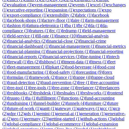
(
2
)
evaluation
(
3
)
event-management
(
2
)
events
(
1
)
excel
(
3
)
exchanges
(
1
)
executive-reporting
(
1
)
expansion
(
1
)
expectations
(
1
)
expo
(
1
)
export-compliance
(
1
)
extensibility
(
2
)
fabric
(
1
)
facebook
(
1
)
facebook-shops
(
1
)
factory-floor
(
1
)
faire
(
1
)
farm-management
(
1
)
fashion
(
6
)
fattura-elettronica
(
1
)
fba
(
1
)
fbr
(
2
)
fda
(
1
)
fda-
compliance
(
3
)
features
(
1
)
fec
(
1
)
fedramp
(
1
)
field-management
(
1
)
field-service
(
1
)
fill-rate
(
1
)
finance
(
10
)
financial-analysis
(
2
)
financial-analytics
(
2
)
financial-close
(
2
)
financial-crime
(
1
)
financial-dashboard
(
1
)
financial-management
(
1
)
financial-metrics
(
1
)
financial-planning
(
1
)
financial-projections
(
1
)
financial-reporting
(
4
)
financial-reports
(
2
)
financial-services
(
3
)
fine-tuning
(
1
)
fintech
(
3
)
firewall
(
1
)
firs
(
2
)
fishbowl
(
1
)
fitment-data
(
1
)
fitness
(
1
)
fleet
(
1
)
fleet-management
(
1
)
flipkart
(
2
)
food-beverage
(
4
)
food-cost
(
1
)
food-manufacturing
(
1
)
food-safety
(
1
)
forecasting
(
9
)
forex
(
1
)
formulas
(
1
)
framework
(
2
)
france
(
1
)
frappe
(
4
)
frappe-cloud
(
1
)
fraud-detection
(
2
)
fraud-prevention
(
2
)
free
(
1
)
free-accounting
(
1
)
free-tool
(
1
)
free-tools
(
1
)
free-zone
(
1
)
freelancer
(
2
)
freelancers
(
1
)
freshbooks
(
2
)
freshdesk
(
1
)
freshsales
(
1
)
freshworks
(
1
)
frontend
(
3
)
fruugo
(
1
)
fta
(
1
)
fulfillment
(
7
)
functions
(
2
)
fund-accounting
(
2
)
fundraising
(
1
)
funnel-builder
(
2
)
funnels
(
4
)
furniture
(
2
)
future
(
3
)
future-of-work
(
1
)
gantt
(
1
)
gateway
(
1
)
gateways
(
1
)
gcc
(
1
)
gcp
(
2
)
gdpr
(
12
)
gds
(
1
)
gemini
(
1
)
general-ai
(
1
)
generation
(
1
)
generative-
ai
(
2
)
geo
(
1
)
germany
(
23
)
getting-started
(
1
)
github-actions
(
3
)
global
(
3
)
global-compliance
(
1
)
global-ecommerce
(
1
)
global-expansion