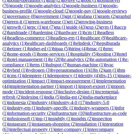
(
1
)
global-operations
(
1
)
gmp
(
2
)
go-live
(
2
)
gobd
(
1
)
gohighlevel
(
76
)
google
(
1
)
google-analytics
(
2
)
google-business
(
1
)
google-
business-profile
(
1
)
google-cloud
(
2
)
google-pay
(
1
)
google-reviews
(
1
)
governance
(
8
)
government
(
3
)
gpt
(
1
)
grafana
(
1
)
grants
(
2
)
graphql
(
3
)
green-it
(
1
)
green-warehouse
(
1
)
gri
(
2
)
growing-business
(
1
)
growth
(
1
)
grpc
(
1
)
gst
(
7
)
gta
(
1
)
guide
(
43
)
gxp
(
2
)
gym
(
1
)
haccp
(
2
)
handmade
(
3
)
hardening
(
2
)
hardware
(
1
)
hcm
(
1
)
headless
(
4
)
headless-commerce
(
3
)
headless-erp
(
1
)
healthcare
(
9
)
healthcare-
analytics
(
1
)
healthcare-dashboards
(
1
)
helpdesk
(
7
)
hepsiburada
(
1
)
hetzner
(
1
)
higher-ed
(
1
)
hipaa
(
5
)
hiring
(
4
)
hmac
(
1
)
hmrc
(
2
)
home-goods
(
1
)
home-services
(
1
)
hospitality
(
5
)
hosting
(
3
)
hotel
(
1
)
hotel-management
(
1
)
hr
(
20
)
hr-analytics
(
2
)
hr-automation
(
1
)
hr-
compliance
(
1
)
hrms
(
1
)
hubspot
(
7
)
human-machine
(
1
)
hvac
(
2
)
hybrid
(
1
)
hydrogen
(
3
)
hyperautomation
(
1
)
i18n
(
2
)
iam
(
1
)
ibm
(
1
)
icms
(
1
)
idempiere
(
1
)
idempotency
(
1
)
identity
(
4
)
ifrs-15
(
1
)
image-
optimization
(
1
)
impact
(
1
)
impact-measurement
(
1
)
implementation
(
44
)
implementation-partner
(
1
)
import
(
1
)
import-export
(
1
)
import-
mode
(
1
)
incident-response
(
3
)
inclusive-design
(
1
)
incremental-
refresh
(
2
)
indexing
(
1
)
india
(
5
)
india-gst
(
2
)
india-marketplace
(
1
)
indonesia
(
2
)
industry
(
4
)
industry-4-0
(
17
)
industry-5-0
(
1
)
industry-erp
(
1
)
industry-specific
(
1
)
industry-wrappers
(
1
)
infor
(
1
)
information-security
(
2
)
infrastructure
(
10
)
infrastructure-as-code
(
1
)
infusionsoft
(
1
)
inp
(
1
)
insightly
(
1
)
insights
(
2
)
inspection
(
1
)
instagram
(
1
)
instagram-shopping
(
2
)
installation
(
1
)
integration
(
63
)
intellectual-property
(
1
)
inter-company
(
1
)
intercompany