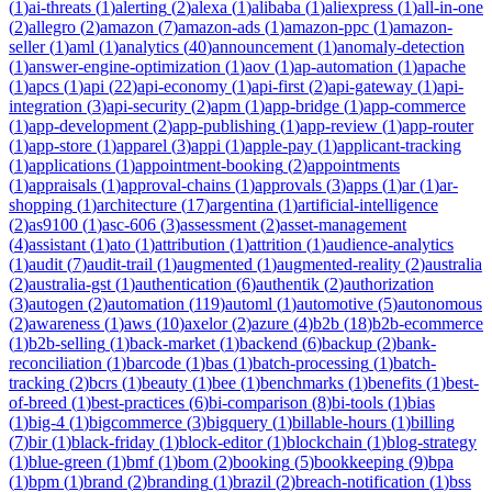
(
1
)
ai-threats
(
1
)
alerting
(
2
)
alexa
(
1
)
alibaba
(
1
)
aliexpress
(
1
)
all-in-one
(
2
)
allegro
(
2
)
amazon
(
7
)
amazon-ads
(
1
)
amazon-ppc
(
1
)
amazon-
seller
(
1
)
aml
(
1
)
analytics
(
40
)
announcement
(
1
)
anomaly-detection
(
1
)
answer-engine-optimization
(
1
)
aov
(
1
)
ap-automation
(
1
)
apache
(
1
)
apcs
(
1
)
api
(
22
)
api-economy
(
1
)
api-first
(
2
)
api-gateway
(
1
)
api-
integration
(
3
)
api-security
(
2
)
apm
(
1
)
app-bridge
(
1
)
app-commerce
(
1
)
app-development
(
2
)
app-publishing
(
1
)
app-review
(
1
)
app-router
(
1
)
app-store
(
1
)
apparel
(
3
)
appi
(
1
)
apple-pay
(
1
)
applicant-tracking
(
1
)
applications
(
1
)
appointment-booking
(
2
)
appointments
(
1
)
appraisals
(
1
)
approval-chains
(
1
)
approvals
(
3
)
apps
(
1
)
ar
(
1
)
ar-
shopping
(
1
)
architecture
(
17
)
argentina
(
1
)
artificial-intelligence
(
2
)
as9100
(
1
)
asc-606
(
3
)
assessment
(
2
)
asset-management
(
4
)
assistant
(
1
)
ato
(
1
)
attribution
(
1
)
attrition
(
1
)
audience-analytics
(
1
)
audit
(
7
)
audit-trail
(
1
)
augmented
(
1
)
augmented-reality
(
2
)
australia
(
2
)
australia-gst
(
1
)
authentication
(
6
)
authentik
(
2
)
authorization
(
3
)
autogen
(
2
)
automation
(
119
)
automl
(
1
)
automotive
(
5
)
autonomous
(
2
)
awareness
(
1
)
aws
(
10
)
axelor
(
2
)
azure
(
4
)
b2b
(
18
)
b2b-ecommerce
(
1
)
b2b-selling
(
1
)
back-market
(
1
)
backend
(
6
)
backup
(
2
)
bank-
reconciliation
(
1
)
barcode
(
1
)
bas
(
1
)
batch-processing
(
1
)
batch-
tracking
(
2
)
bcrs
(
1
)
beauty
(
1
)
bee
(
1
)
benchmarks
(
1
)
benefits
(
1
)
best-
of-breed
(
1
)
best-practices
(
6
)
bi-comparison
(
8
)
bi-tools
(
1
)
bias
(
1
)
big-4
(
1
)
bigcommerce
(
3
)
bigquery
(
1
)
billable-hours
(
1
)
billing
(
7
)
bir
(
1
)
black-friday
(
1
)
block-editor
(
1
)
blockchain
(
1
)
blog-strategy
(
1
)
blue-green
(
1
)
bmf
(
1
)
bom
(
2
)
booking
(
5
)
bookkeeping
(
9
)
bpa
(
1
)
bpm
(
1
)
brand
(
2
)
branding
(
1
)
brazil
(
2
)
breach-notification
(
1
)
bss