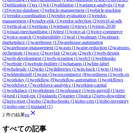
(
3
)
utilization
(
1
)
ux
(
1
)
v4
(
1
)
validation
(
1
)
variance-analysis
(
1
)
vat
(
16
)
vector-database
(
1
)
vehicle-management
(
1
)
vehicle-tracking
(
1
)
vendor-coordination
(
1
)
vendor-evaluation
(
1
)
vendor-
management
(
4
)
vendor-risk
(
1
)
vendor-selection
(
2
)
vercel-ai-sdk
(
1
)
vertical-ai
(
1
)
vertipaq
(
1
)
vietnam
(
1
)
views
(
1
)
vision-2030
(
1
)
visual-merchandising
(
1
)
vitest
(
1
)
voice-ai
(
1
)
voice-commerce
(
2
)
voice-search
(
1
)
vulnerability
(
1
)
waf
(
1
)
walmart
(
3
)
walmart-
marketplace
(
1
)
warehouse
(
13
)
warehouse-automation
(
2
)
warehouse-management
(
1
)
wasm
(
1
)
waste-reduction
(
2
)
watsonx-
orchestrate
(
1
)
wave
(
2
)
wayfair
(
2
)
wcag
(
2
)
web
(
1
)
web-design
(
2
)
web-development
(
1
)
web-scraping
(
1
)
web3
(
1
)
webhooks
(
7
)
website
(
1
)
website-builder
(
1
)
whatsapp
(
1
)
white-label
(
6
)
wholesale
(
12
)
wiki
(
2
)
wildberries
(
1
)
win-back
(
1
)
wip
(
1
)
wix
(
2
)
wkhtmltopdf
(
1
)
wms
(
5
)
woocommerce
(
8
)
wordpress
(
1
)
work-os
(
1
)
workday
(
1
)
workflow
(
9
)
workflow-automation
(
1
)
workflows
(
2
)
workforce
(
7
)
workforce-analytics
(
1
)
working-capital
(
1
)
workplace
(
1
)
workshops
(
1
)
workspace
(
1
)
wps-payroll
(
1
)
xero
(
4
)
xml
(
1
)
xml-rpc
(
3
)
zalando
(
5
)
zapier
(
3
)
zatca
(
2
)
zero-downtime
(
2
)
zero-trust
(
3
)
zoho
(
2
)
zoho-books
(
1
)
zoho-crm
(
1
)
zoho-inventory
(
1
)
zoho-one
(
1
)
zustand
(
1
)
2 件の結果
eu
すべての記事