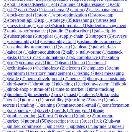
(
2
)
spot
(
1
)
spreadsheets
(
1
)
sql
(
2
)
square
(
1
)
squarespace
(
1
)
ssdlc
(
1
)
ssl
(
2
)
sso
(
2
)
sst
(
1
)
star-schema
(
2
)
startup
(
2
)
state-management
(
1
)
stock-control
(
1
)
store
(
1
)
store-optimization
(
1
)
store-setup
(
2
)
storefront-api
(
3
)
stp
(
1
)
strategy
(
35
)
streaming
(
4
)
stress-test
(
1
)
stress-testing
(
1
)
stripe
(
3
)
structured-data
(
1
)
student-management
(
2
)
student-performance
(
1
)
studio
(
3
)
subscriber
(
1
)
subscription
(
2
)
subscriptions
(
6
)
supplier
(
1
)
supply-chain
(
28
)
support
(
6
)
surveys
(
1
)
sustainability
(
14
)
sustainability-roi
(
1
)
sustainable-ecommerce
(
1
)
sustainable-procurement
(
1
)
sync
(
1
)
tableau
(
3
)
tailwind-css
(
1
)
takealot
(
1
)
talent-acquisition
(
2
)
tally
(
4
)
tally-prime
(
1
)
tanstack
(
1
)
tasks
(
1
)
tax
(
5
)
tax-automation
(
2
)
tax-compliance
(
3
)
taxation
(
1
)
tco
(
5
)
tco-analysis
(
1
)
tds
(
1
)
team
(
1
)
tech
(
1
)
technical
(
1
)
technical-seo
(
4
)
technology
(
2
)
telecom
(
3
)
templates
(
3
)
temu
(
1
)
terraform
(
1
)
territory-management
(
1
)
testing
(
7
)
text-messaging
(
1
)
textile
(
2
)
theme-development
(
2
)
themes
(
1
)
theory-of-constraints
(
1
)
third-party
(
1
)
throttling
(
1
)
ticketing
(
1
)
ticketing-system
(
1
)
tiktok
(
1
)
tiktok-shop
(
4
)
time-off
(
1
)
time-to-market
(
1
)
time-tracking
(
2
)
timeline
(
5
)
timesheets
(
2
)
tms
(
1
)
toast
(
1
)
tokens
(
3
)
tokopedia
(
1
)
tools
(
1
)
tourism
(
1
)
traceability
(
6
)
tracking
(
2
)
trade
(
1
)
trade-
secrets
(
1
)
trading
(
1
)
training
(
8
)
transactional-email
(
1
)
transformation
(
1
)
transparency
(
3
)
travel
(
3
)
trends
(
2
)
trendyol
(
1
)
triage
(
1
)
troubleshooting
(
40
)
trust
(
1
)
tryton
(
1
)
tuning
(
2
)
turborepo
(
1
)
turkey
(
4
)
tutorial
(
50
)
typescript
(
4
)
uae
(
3
)
uat
(
1
)
uk
(
2
)
uk-vat
(
1
)
unified-commerce
(
1
)
unit-tests
(
1
)
updates
(
1
)
upgrade
(
3
)
upsell
(
1
)
upselling
(
1
)
user-acquisition
(
1
)
user-adoption
(
2
)
user-experience