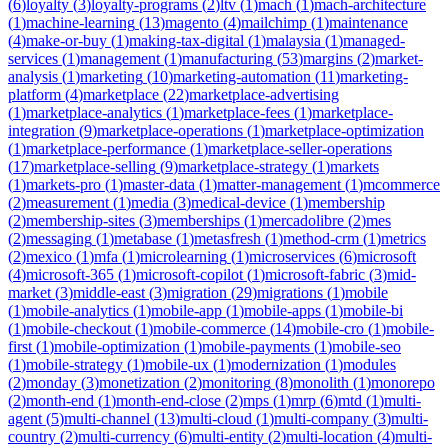
(
6
)
loyalty
(
3
)
loyalty-programs
(
2
)
ltv
(
1
)
mach
(
1
)
mach-architecture
(
1
)
machine-learning
(
13
)
magento
(
4
)
mailchimp
(
1
)
maintenance
(
4
)
make-or-buy
(
1
)
making-tax-digital
(
1
)
malaysia
(
1
)
managed-
services
(
1
)
management
(
1
)
manufacturing
(
53
)
margins
(
2
)
market-
analysis
(
1
)
marketing
(
10
)
marketing-automation
(
11
)
marketing-
platform
(
4
)
marketplace
(
22
)
marketplace-advertising
(
1
)
marketplace-analytics
(
1
)
marketplace-fees
(
1
)
marketplace-
integration
(
9
)
marketplace-operations
(
1
)
marketplace-optimization
(
1
)
marketplace-performance
(
1
)
marketplace-seller-operations
(
17
)
marketplace-selling
(
9
)
marketplace-strategy
(
1
)
markets
(
1
)
markets-pro
(
1
)
master-data
(
1
)
matter-management
(
1
)
mcommerce
(
2
)
measurement
(
1
)
media
(
3
)
medical-device
(
1
)
membership
(
2
)
membership-sites
(
3
)
memberships
(
1
)
mercadolibre
(
2
)
mes
(
2
)
messaging
(
1
)
metabase
(
1
)
metasfresh
(
1
)
method-crm
(
1
)
metrics
(
2
)
mexico
(
1
)
mfa
(
1
)
microlearning
(
1
)
microservices
(
6
)
microsoft
(
4
)
microsoft-365
(
1
)
microsoft-copilot
(
1
)
microsoft-fabric
(
3
)
mid-
market
(
3
)
middle-east
(
3
)
migration
(
29
)
migrations
(
1
)
mobile
(
1
)
mobile-analytics
(
1
)
mobile-app
(
1
)
mobile-apps
(
1
)
mobile-bi
(
1
)
mobile-checkout
(
1
)
mobile-commerce
(
14
)
mobile-cro
(
1
)
mobile-
first
(
1
)
mobile-optimization
(
1
)
mobile-payments
(
1
)
mobile-seo
(
1
)
mobile-strategy
(
1
)
mobile-ux
(
1
)
modernization
(
1
)
modules
(
2
)
monday
(
3
)
monetization
(
2
)
monitoring
(
8
)
monolith
(
1
)
monorepo
(
2
)
month-end
(
1
)
month-end-close
(
2
)
mps
(
1
)
mrp
(
6
)
mtd
(
1
)
multi-
agent
(
5
)
multi-channel
(
13
)
multi-cloud
(
1
)
multi-company
(
3
)
multi-
country
(
2
)
multi-currency
(
6
)
multi-entity
(
2
)
multi-location
(
4
)
multi-