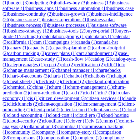
(
1
)
budget
(
3
)
budgeting
(
6
)
build-vs-buy
(
3
)
business
(
13
)
business
software
(
1
)
business-apps
(
1
)
business-automation
(
1
)
business-case
(
2
)
business-continuity
(
2
)
business-growth
(
1
)
business-intelligence
(
26
)
business-one
(
1
)
business-operations
(
1
)
business-plan
(
1
)
business-process
(
8
)
business-processes
(
1
)
business-software
(
1
)
business-strategy
(
12
)
business-tools
(
2
)
buyer-portal
(
1
)
buyers-
guide
(
1
)
caching
(
6
)
calculation-groups
(
1
)
calculators
(
1
)
calendar
(
3
)
california
(
1
)
cam
(
1
)
campaigns
(
4
)
canada
(
1
)
canada-hst
(
1
)
canary
(
1
)
capacity
(
2
)
capacity-planning
(
2
)
carbon-footprint
(
2
)
carbon-tracking
(
3
)
career-plans
(
1
)
cart-abandonment
(
2
)
case-
management
(
2
)
case-study
(
11
)
cash-flow
(
4
)
catalog
(
2
)
catalog-sync
(
1
)
category-pages
(
1
)
ccpa
(
2
)
cdn
(
2
)
certification
(
2
)
cfdi
(
1
)
cfo
(
2
)
change-management
(
6
)
channel-manager
(
1
)
chargebacks
(
1
)
chart-of-accounts
(
3
)
charts
(
1
)
chatbot
(
6
)
chatbots
(
1
)
chatgpt
(
2
)
cheat-sheet
(
1
)
checklist
(
7
)
checkout
(
2
)
checkout-optimization
(
2
)
chemical
(
2
)
china
(
1
)
churn
(
1
)
churn-management
(
1
)
churn-
prediction
(
2
)
churn-reduction
(
1
)
ci-cd
(
7
)
cicd
(
1
)
cin7
(
1
)
circular-
economy
(
1
)
cis
(
1
)
citizen-development
(
3
)
citizen-services
(
1
)
claude
(
2
)
clickfunnels
(
2
)
client-acquisition
(
1
)
client-management
(
2
)
client-
onboarding
(
1
)
client-portal
(
2
)
client-setup
(
1
)
client-success
(
1
)
cloud
(
8
)
cloud-accounting
(
1
)
cloud-cost
(
1
)
cloud-erp
(
3
)
cloud-hosting
(
2
)
cloud-security
(
2
)
cloudflare
(
1
)
clover
(
1
)
clv
(
2
)
cmms
(
1
)
cohort-
analysis
(
2
)
collaboration
(
3
)
colombia
(
1
)
commission-tracking
(
1
)
community
(
3
)
company
(
1
)
company-story
(
1
)
comparison
(
88
)
comparisons
(
1
)
compensation
(
1
)
compiere
(
2
)
compliance