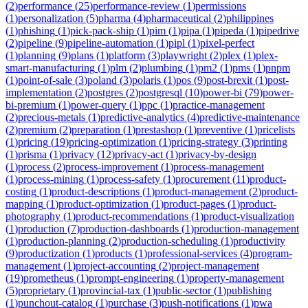
(
2
)
performance
(
25
)
performance-review
(
1
)
permissions
(
1
)
personalization
(
5
)
pharma
(
4
)
pharmaceutical
(
2
)
philippines
(
1
)
phishing
(
1
)
pick-pack-ship
(
1
)
pim
(
1
)
pipa
(
1
)
pipeda
(
1
)
pipedrive
(
2
)
pipeline
(
9
)
pipeline-automation
(
1
)
pipl
(
1
)
pixel-perfect
(
1
)
planning
(
9
)
plans
(
1
)
platform
(
3
)
playwright
(
2
)
plex
(
1
)
plex-
smart-manufacturing
(
1
)
plm
(
2
)
plumbing
(
1
)
pm2
(
1
)
pms
(
1
)
pnpm
(
1
)
point-of-sale
(
3
)
poland
(
3
)
polaris
(
1
)
pos
(
9
)
post-brexit
(
1
)
post-
implementation
(
2
)
postgres
(
2
)
postgresql
(
10
)
power-bi
(
79
)
power-
bi-premium
(
1
)
power-query
(
1
)
ppc
(
1
)
practice-management
(
2
)
precious-metals
(
1
)
predictive-analytics
(
4
)
predictive-maintenance
(
2
)
premium
(
2
)
preparation
(
1
)
prestashop
(
1
)
preventive
(
1
)
pricelists
(
1
)
pricing
(
19
)
pricing-optimization
(
1
)
pricing-strategy
(
3
)
printing
(
1
)
prisma
(
1
)
privacy
(
12
)
privacy-act
(
1
)
privacy-by-design
(
1
)
process
(
2
)
process-improvement
(
1
)
process-management
(
1
)
process-mining
(
1
)
process-safety
(
1
)
procurement
(
11
)
product-
costing
(
1
)
product-descriptions
(
1
)
product-management
(
2
)
product-
mapping
(
1
)
product-optimization
(
1
)
product-pages
(
1
)
product-
photography
(
1
)
product-recommendations
(
1
)
product-visualization
(
1
)
production
(
7
)
production-dashboards
(
1
)
production-management
(
1
)
production-planning
(
2
)
production-scheduling
(
1
)
productivity
(
9
)
productization
(
1
)
products
(
1
)
professional-services
(
4
)
program-
management
(
1
)
project-accounting
(
2
)
project-management
(
19
)
prometheus
(
1
)
prompt-engineering
(
1
)
property-management
(
5
)
proprietary
(
1
)
provincial-tax
(
1
)
public-sector
(
1
)
publishing
(
1
)
punchout-catalog
(
1
)
purchase
(
3
)
push-notifications
(
1
)
pwa