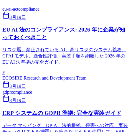
eu-ai-act
compliance
3月19日
EU AI 法のコンプライアンス: 2026 年に企業が知
っておくべきこと
リスク層、禁止されている AI、高リスクのシステム義務、
GPAI モデル、適合性評価、実装手順を網羅した 2026 年の
EU AI 法準拠の完全ガイド。
E
ECOSIRE Research and Development Team
3月19日
gdpr
compliance
3月19日
ERP システムの GDPR 準拠: 完全な実装ガイド
データ マッピング、DPIA、法的根拠、侵害への対応、実装
チェックリストを網羅した完全なガイドを使用して、ERP