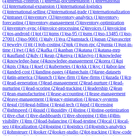
(
4
)
internal-controls
(
1
)
internal-documentation
(
1
)
international
(
11
)
international-expansion
(
1
)
international-logistics
(
1
)
international-selling
(
2
)
international-trade
(
1
)
internationalization
(
2
)
intranet
(
1
)
inventory
(
33
)
inventory-analytics
(
1
)
inventory-
forecasting
(
1
)
inventory-management
(
5
)
inventory-optimization
(
1
)
inventory-sync
(
4
)
invoice-processing
(
2
)
invoices
(
1
)
invoicing
(
1
)
ios-android
(
1
)
iot
(
11
)
iqms
(
1
)
isa-95
(
1
)
isms
(
1
)
iso-13485
(
1
)
iso-
27001
(
3
)
iso-9001
(
1
)
italy
(
1
)
iva
(
2
)
jamstack
(
1
)
japan
(
2
)
javascript
(
1
)
jewelry
(
1
)
jit
(
1
)
job-costing
(
2
)
jpk
(
1
)
json-rpc
(
2
)
jumia
(
1
)
just-in-
time
(
1
)
jwt
(
1
)
k6
(
2
)
kafka
(
1
)
kanban
(
3
)
katana
(
1
)
katana-mrp
(
1
)
kaufland
(
2
)
kdv
(
1
)
keap
(
2
)
kenya
(
1
)
klaviyo
(
1
)
knowledge
(
1
)
knowledge-base
(
4
)
knowledge-management
(
2
)
korea
(
1
)
kpi
(
3
)
kpis
(
3
)
kra
(
1
)
ksef
(
1
)
kubernetes
(
1
)
kvkk
(
1
)
kyc
(
1
)
labor-law
(
1
)
landed-cost
(
1
)
landing-pages
(
4
)
langchain
(
3
)
large-datasets
(
1
)
latin-america
(
3
)
launch
(
1
)
law-firm
(
1
)
law-firms
(
1
)
lazada
(
1
)
lcp
(
1
)
lead-generation
(
3
)
lead-management
(
2
)
lead-nurture
(
1
)
lead-
nurturing
(
1
)
lead-scoring
(
2
)
lead-tracking
(
1
)
leadership
(
2
)
lean
(
1
)
lean-manufacturing
(
1
)
lease-accounting
(
1
)
lease-management
(
2
)
leave-management
(
1
)
legacy-migration
(
1
)
legacy-systems
(
1
)
legal
(
16
)
legal-billing
(
1
)
legal-tech
(
1
)
lgpd
(
1
)
licensing
(
7
)
lightspeed
(
1
)
liquid
(
1
)
liquidity
(
1
)
listing
(
1
)
listing-optimization
(
1
)
live-chat
(
1
)
live-dashboards
(
1
)
live-shopping
(
1
)
llm
(
4
)
llm-
visibility
(
1
)
lms
(
3
)
load-balancing
(
1
)
load-testing
(
3
)
local
(
1
)
local-
seo
(
4
)
localization
(
24
)
logging
(
1
)
logistics
(
14
)
logistics-analytics
(
1
)
lohnsteuer
(
1
)
looker
(
2
)
looker-studio
(
2
)
lot-tracking
(
1
)
low-code