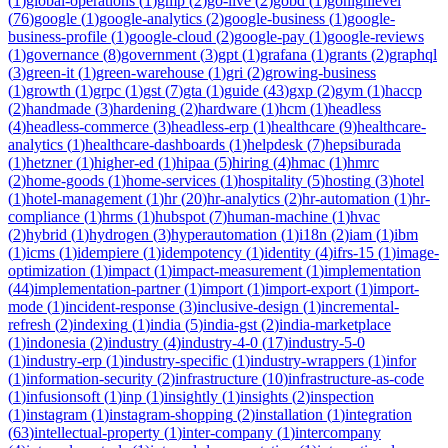
(
1
)
global-operations
(
1
)
gmp
(
2
)
go-live
(
2
)
gobd
(
1
)
gohighlevel
(
76
)
google
(
1
)
google-analytics
(
2
)
google-business
(
1
)
google-
business-profile
(
1
)
google-cloud
(
2
)
google-pay
(
1
)
google-reviews
(
1
)
governance
(
8
)
government
(
3
)
gpt
(
1
)
grafana
(
1
)
grants
(
2
)
graphql
(
3
)
green-it
(
1
)
green-warehouse
(
1
)
gri
(
2
)
growing-business
(
1
)
growth
(
1
)
grpc
(
1
)
gst
(
7
)
gta
(
1
)
guide
(
43
)
gxp
(
2
)
gym
(
1
)
haccp
(
2
)
handmade
(
3
)
hardening
(
2
)
hardware
(
1
)
hcm
(
1
)
headless
(
4
)
headless-commerce
(
3
)
headless-erp
(
1
)
healthcare
(
9
)
healthcare-
analytics
(
1
)
healthcare-dashboards
(
1
)
helpdesk
(
7
)
hepsiburada
(
1
)
hetzner
(
1
)
higher-ed
(
1
)
hipaa
(
5
)
hiring
(
4
)
hmac
(
1
)
hmrc
(
2
)
home-goods
(
1
)
home-services
(
1
)
hospitality
(
5
)
hosting
(
3
)
hotel
(
1
)
hotel-management
(
1
)
hr
(
20
)
hr-analytics
(
2
)
hr-automation
(
1
)
hr-
compliance
(
1
)
hrms
(
1
)
hubspot
(
7
)
human-machine
(
1
)
hvac
(
2
)
hybrid
(
1
)
hydrogen
(
3
)
hyperautomation
(
1
)
i18n
(
2
)
iam
(
1
)
ibm
(
1
)
icms
(
1
)
idempiere
(
1
)
idempotency
(
1
)
identity
(
4
)
ifrs-15
(
1
)
image-
optimization
(
1
)
impact
(
1
)
impact-measurement
(
1
)
implementation
(
44
)
implementation-partner
(
1
)
import
(
1
)
import-export
(
1
)
import-
mode
(
1
)
incident-response
(
3
)
inclusive-design
(
1
)
incremental-
refresh
(
2
)
indexing
(
1
)
india
(
5
)
india-gst
(
2
)
india-marketplace
(
1
)
indonesia
(
2
)
industry
(
4
)
industry-4-0
(
17
)
industry-5-0
(
1
)
industry-erp
(
1
)
industry-specific
(
1
)
industry-wrappers
(
1
)
infor
(
1
)
information-security
(
2
)
infrastructure
(
10
)
infrastructure-as-code
(
1
)
infusionsoft
(
1
)
inp
(
1
)
insightly
(
1
)
insights
(
2
)
inspection
(
1
)
instagram
(
1
)
instagram-shopping
(
2
)
installation
(
1
)
integration
(
63
)
intellectual-property
(
1
)
inter-company
(
1
)
intercompany