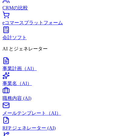
CRMの比較
eコマースプラットフォーム
会計ソフト
AI とジェネレーター
事業計画（AI）
事業名（AI）
職務内容 (AI)
メールテンプレート（AI）
RFP ジェネレーター (AI)