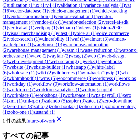
(
3
)
utilization
(
1
)
ux
(
1
)
v4
(
1
)
validation
(
1
)
variance-analysis
(
1
)
vat
(
16
)
vector-database
(
1
)
vehicle-management
(
1
)
vehicle-tracking
(
1
)
vendor-coordination
(
1
)
vendor-evaluation
(
1
)
vendor-
management
(
4
)
vendor-risk
(
1
)
vendor-selection
(
2
)
vercel-ai-sdk
(
1
)
vertical-ai
(
1
)
vertipaq
(
1
)
vietnam
(
1
)
views
(
1
)
vision-2030
(
1
)
visual-merchandising
(
1
)
vitest
(
1
)
voice-ai
(
1
)
voice-commerce
(
2
)
voice-search
(
1
)
vulnerability
(
1
)
waf
(
1
)
walmart
(
3
)
walmart-
marketplace
(
1
)
warehouse
(
13
)
warehouse-automation
(
2
)
warehouse-management
(
1
)
wasm
(
1
)
waste-reduction
(
2
)
watsonx-
orchestrate
(
1
)
wave
(
2
)
wayfair
(
2
)
wcag
(
2
)
web
(
1
)
web-design
(
2
)
web-development
(
1
)
web-scraping
(
1
)
web3
(
1
)
webhooks
(
7
)
website
(
1
)
website-builder
(
1
)
whatsapp
(
1
)
white-label
(
6
)
wholesale
(
12
)
wiki
(
2
)
wildberries
(
1
)
win-back
(
1
)
wip
(
1
)
wix
(
2
)
wkhtmltopdf
(
1
)
wms
(
5
)
woocommerce
(
8
)
wordpress
(
1
)
work-os
(
1
)
workday
(
1
)
workflow
(
9
)
workflow-automation
(
1
)
workflows
(
2
)
workforce
(
7
)
workforce-analytics
(
1
)
working-capital
(
1
)
workplace
(
1
)
workshops
(
1
)
workspace
(
1
)
wps-payroll
(
1
)
xero
(
4
)
xml
(
1
)
xml-rpc
(
3
)
zalando
(
5
)
zapier
(
3
)
zatca
(
2
)
zero-downtime
(
2
)
zero-trust
(
3
)
zoho
(
2
)
zoho-books
(
1
)
zoho-crm
(
1
)
zoho-inventory
(
1
)
zoho-one
(
1
)
zustand
(
1
)
1 件の結果
future-of-work
すべての記事