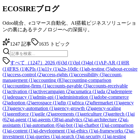
ECOSIREブログ
Odoo統合、eコマース自動化、AI搭載ビジネスソリューショ
ンの裏にあるテクノロジーへの深掘り。
1247
記事
1635
トピック
すべて（1247）
2026
(
6
)
3d
(
1
)
3pl
(
3
)
4pl
(
1
)
AP-AR
(
1
)
HR
(
1
)
IFRS
(
1
)
KPIs
(
1
)
a11y
(
1
)
a2p-10dlc
(
1
)
ab-testing
(
5
)
about-ecosire
(
1
)
access-control
(
2
)
access-rights
(
1
)
accessibility
(
3
)
account-
management
(
1
)
accounting
(
83
)
accounting-comparison
(
1
)
accounting-firms
(
1
)
accounts-payable
(
3
)
accounts-receivable
(
1
)
activation
(
1
)
activecampaign
(
2
)
acumatica
(
1
)
ada
(
2
)
adempiere
(
1
)
adequacy
(
1
)
admin-api
(
1
)
administration
(
1
)
adobe-commerce
(
2
)
adoption
(
2
)
aerospace
(
1
)
afip
(
1
)
africa
(
2
)
aftermarket
(
1
)
agency
(
13
)
agency-automation
(
1
)
agency-growth
(
2
)
agency-scaling
(
1
)
agentforce
(
1
)
agile
(
2
)
agreements
(
1
)
agriculture
(
3
)
agritech
(
1
)
ai
(
62
)
ai-agent
(
1
)
ai-agents
(
38
)
ai-analytics
(
2
)
ai-architecture
(
2
)
ai-
assistants
(
1
)
ai-automation
(
6
)
ai-bot
(
1
)
ai-chatbot
(
1
)
ai-comparison
(
1
)
ai-content
(
1
)
ai-development
(
1
)
ai-ethics
(
1
)
ai-frameworks
(
2
)
ai-
investment
(
1
)
ai-queries
(
1
)
ai-search
(
3
)
ai-security
(
1
)
ai-testing