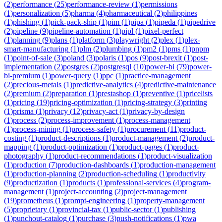
(
2
)
performance
(
25
)
performance-review
(
1
)
permissions
(
1
)
personalization
(
5
)
pharma
(
4
)
pharmaceutical
(
2
)
philippines
(
1
)
phishing
(
1
)
pick-pack-ship
(
1
)
pim
(
1
)
pipa
(
1
)
pipeda
(
1
)
pipedrive
(
2
)
pipeline
(
9
)
pipeline-automation
(
1
)
pipl
(
1
)
pixel-perfect
(
1
)
planning
(
9
)
plans
(
1
)
platform
(
3
)
playwright
(
2
)
plex
(
1
)
plex-
smart-manufacturing
(
1
)
plm
(
2
)
plumbing
(
1
)
pm2
(
1
)
pms
(
1
)
pnpm
(
1
)
point-of-sale
(
3
)
poland
(
3
)
polaris
(
1
)
pos
(
9
)
post-brexit
(
1
)
post-
implementation
(
2
)
postgres
(
2
)
postgresql
(
10
)
power-bi
(
79
)
power-
bi-premium
(
1
)
power-query
(
1
)
ppc
(
1
)
practice-management
(
2
)
precious-metals
(
1
)
predictive-analytics
(
4
)
predictive-maintenance
(
2
)
premium
(
2
)
preparation
(
1
)
prestashop
(
1
)
preventive
(
1
)
pricelists
(
1
)
pricing
(
19
)
pricing-optimization
(
1
)
pricing-strategy
(
3
)
printing
(
1
)
prisma
(
1
)
privacy
(
12
)
privacy-act
(
1
)
privacy-by-design
(
1
)
process
(
2
)
process-improvement
(
1
)
process-management
(
1
)
process-mining
(
1
)
process-safety
(
1
)
procurement
(
11
)
product-
costing
(
1
)
product-descriptions
(
1
)
product-management
(
2
)
product-
mapping
(
1
)
product-optimization
(
1
)
product-pages
(
1
)
product-
photography
(
1
)
product-recommendations
(
1
)
product-visualization
(
1
)
production
(
7
)
production-dashboards
(
1
)
production-management
(
1
)
production-planning
(
2
)
production-scheduling
(
1
)
productivity
(
9
)
productization
(
1
)
products
(
1
)
professional-services
(
4
)
program-
management
(
1
)
project-accounting
(
2
)
project-management
(
19
)
prometheus
(
1
)
prompt-engineering
(
1
)
property-management
(
5
)
proprietary
(
1
)
provincial-tax
(
1
)
public-sector
(
1
)
publishing
(
1
)
punchout-catalog
(
1
)
purchase
(
3
)
push-notifications
(
1
)
pwa