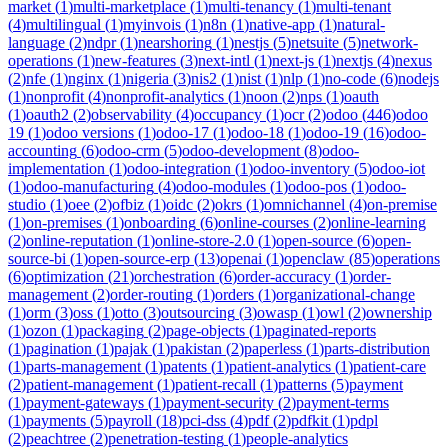
market
(
1
)
multi-marketplace
(
1
)
multi-tenancy
(
1
)
multi-tenant
(
4
)
multilingual
(
1
)
myinvois
(
1
)
n8n
(
1
)
native-app
(
1
)
natural-
language
(
2
)
ndpr
(
1
)
nearshoring
(
1
)
nestjs
(
5
)
netsuite
(
5
)
network-
operations
(
1
)
new-features
(
3
)
next-intl
(
1
)
next-js
(
1
)
nextjs
(
4
)
nexus
(
2
)
nfe
(
1
)
nginx
(
1
)
nigeria
(
3
)
nis2
(
1
)
nist
(
1
)
nlp
(
1
)
no-code
(
6
)
nodejs
(
1
)
nonprofit
(
4
)
nonprofit-analytics
(
1
)
noon
(
2
)
nps
(
1
)
oauth
(
1
)
oauth2
(
2
)
observability
(
4
)
occupancy
(
1
)
ocr
(
2
)
odoo
(
446
)
odoo
19
(
1
)
odoo versions
(
1
)
odoo-17
(
1
)
odoo-18
(
1
)
odoo-19
(
16
)
odoo-
accounting
(
6
)
odoo-crm
(
5
)
odoo-development
(
8
)
odoo-
implementation
(
1
)
odoo-integration
(
1
)
odoo-inventory
(
5
)
odoo-iot
(
1
)
odoo-manufacturing
(
4
)
odoo-modules
(
1
)
odoo-pos
(
1
)
odoo-
studio
(
1
)
oee
(
2
)
ofbiz
(
1
)
oidc
(
2
)
okrs
(
1
)
omnichannel
(
4
)
on-premise
(
1
)
on-premises
(
1
)
onboarding
(
6
)
online-courses
(
2
)
online-learning
(
2
)
online-reputation
(
1
)
online-store-2.0
(
1
)
open-source
(
6
)
open-
source-bi
(
1
)
open-source-erp
(
13
)
openai
(
1
)
openclaw
(
85
)
operations
(
6
)
optimization
(
21
)
orchestration
(
6
)
order-accuracy
(
1
)
order-
management
(
2
)
order-routing
(
1
)
orders
(
1
)
organizational-change
(
1
)
orm
(
3
)
oss
(
1
)
otto
(
3
)
outsourcing
(
3
)
owasp
(
1
)
owl
(
2
)
ownership
(
1
)
ozon
(
1
)
packaging
(
2
)
page-objects
(
1
)
paginated-reports
(
1
)
pagination
(
1
)
pajak
(
1
)
pakistan
(
2
)
paperless
(
1
)
parts-distribution
(
1
)
parts-management
(
1
)
patents
(
1
)
patient-analytics
(
1
)
patient-care
(
2
)
patient-management
(
1
)
patient-recall
(
1
)
patterns
(
5
)
payment
(
1
)
payment-gateways
(
1
)
payment-security
(
2
)
payment-terms
(
1
)
payments
(
5
)
payroll
(
18
)
pci-dss
(
4
)
pdf
(
2
)
pdfkit
(
1
)
pdpl
(
2
)
peachtree
(
2
)
penetration-testing
(
1
)
people-analytics