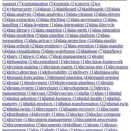
support
(
7
)
customization
(
5
)
customs
(
1
)
cutover
(
2
)
cx
(
1
)
cybersecurity
(
14
)
daraz
(
1
)
dashboard
(
2
)
dashboards
(
16
)
data
(
5
)
data-analysis
(
3
)
data-analytics
(
3
)
data-cleanup
(
2
)
data-driven
(
3
)
data-extraction
(
2
)
data-fetching
(
1
)
data-governance
(
1
)
data-
handling
(
1
)
data-hygiene
(
1
)
data-integration
(
2
)
data-lifecycle
(
1
)
data-literacy
(
1
)
data-mapping
(
1
)
data-mesh
(
1
)
data-migration
(
8
)
data-modeling
(
5
)
data-pipeline
(
1
)
data-platform
(
2
)
data-
preparation
(
1
)
data-privacy
(
4
)
data-protection
(
14
)
data-quality
(
4
)
data-refresh
(
2
)
data-residency
(
2
)
data-retention
(
1
)
data-transfer
(
4
)
data-visualization
(
5
)
data-warehouse
(
2
)
database
(
7
)
dataflows
(
1
)
datev
(
1
)
dawn
(
1
)
dax
(
7
)
deal-management
(
1
)
dealer
(
1
)
debugging
(
1
)
decentralized
(
1
)
decision
(
1
)
decision-framework
(
1
)
decision-making
(
1
)
decision-matrix
(
1
)
decision-tree
(
1
)
decorators
(
1
)
defect-detection
(
1
)
deliverability
(
1
)
delivery
(
1
)
delmiaworks
(
1
)
demand-forecasting
(
3
)
demand-planning
(
4
)
demand-sensing
(
1
)
dental
(
1
)
deployment
(
10
)
deployment-pipelines
(
1
)
design
(
2
)
design-system
(
1
)
developer
(
1
)
development
(
13
)
device-
management
(
1
)
devops
(
29
)
devsecops
(
1
)
dgfip
(
1
)
dian
(
1
)
digital
(
1
)
digital-adoption
(
1
)
digital-business
(
1
)
digital-health
(
1
)
digital-
maturity
(
1
)
digital-products
(
1
)
digital-transformation
(
22
)
digital-twin
(
2
)
digital-twins
(
1
)
directquery
(
1
)
disaster-recovery
(
1
)
discounts
(
2
)
distribution
(
4
)
diversity
(
1
)
dms
(
2
)
docker
(
3
)
docker-compose
(
1
)
doctype
(
1
)
document-management
(
3
)
document-processing
(
2
)
documentation
(
2
)
documents
(
4
)
dolibarr
(
1
)
domo
(
1
)
donor-
management
(
2
)
dpa
(
1
)
dpdp
(
1
)
dpo
(
1
)
drip-campaigns
(
1
)
drip-