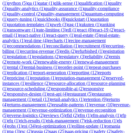
(
1
)
python
(
5
)
qa
(
1
)
qatar
(
1
)
qlik-sense
(
1
)
qualification
(
1
)
quality
(
3
)
quality-analytics
(
1
)
quality-assurance
(
1
)
quality-compliance
(
1
)
quality-control
(
2
)
quality-management
(
2
)
quantum-computing
(
1
)
query-tuning
(
1
)
quickbooks
(
8
)
quickstart
(
1
)
quotation
(
1
)
quotation-templates
(
1
)
qweb
(
3
)
rag
(
1
)
rakuten
(
1
)
ranking
(
1
)
ransomware
(
1
)
rate-limiting
(
3
)
rdl
(
1
)
react
(
8
)
react-19
(
2
)
react-
email
(
1
)
react-native
(
1
)
react-query
(
1
)
real-estate
(
5
)
real-estate-
analytics
(
1
)
real-time
(
4
)
recharts
(
1
)
recipe-management
(
1
)
recommendations
(
1
)
reconciliation
(
1
)
recruitment
(
6
)
recurring-
billing
(
1
)
recurring-revenue
(
5
)
redis
(
2
)
refurbished
(
1
)
registration
(
1
)
regulation
(
1
)
regulations
(
2
)
regulatory
(
3
)
reliability
(
2
)
remix
(
2
)
remote-work
(
2
)
renewable-energy
(
1
)
renewal-management
(
1
)
rental
(
3
)
rental-business
(
1
)
reorder-point
(
1
)
repeat-purchases
(
1
)
replication
(
1
)
report-generation
(
1
)
reporting
(
12
)
reports
(
3
)
repricing
(
1
)
reputation
(
1
)
reputation-management
(
2
)
reserved-
instances
(
1
)
resilience
(
2
)
resource-allocation
(
1
)
resource-planning
(
1
)
resource-scheduling
(
2
)
responsible-ai
(
2
)
responsive
(
2
)
responsive-design
(
1
)
rest-api
(
4
)
restaurant
(
5
)
restaurant-
management
(
1
)
retail
(
13
)
retail-analytics
(
1
)
retention
(
9
)
returns
(
4
)
returns-management
(
2
)
reusable-patterns
(
1
)
revenue
(
10
)
revenue-
management
(
1
)
revenue-optimization
(
1
)
revenue-recognition
(
5
)
reverse-logistics
(
2
)
reviews
(
5
)
rfid
(
2
)
rfm
(
1
)
rfm-analysis
(
1
)
rfp
(
1
)
rfq
(
1
)
rich-results
(
1
)
risk-management
(
7
)
risk-reduction
(
1
)
rls
(
4
)
rohs
(
1
)
roi
(
34
)
roi-optimization
(
1
)
rolling-update
(
1
)
romania
(
1
)
rpa
(
3
)
rsc
(
2
)
russia
(
2
)
saas
(
25
)
saas-pricing
(
1
)
safety
(
2
)
safety-