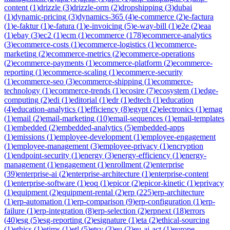
content
(
1
)
drizzle
(
3
)
drizzle-orm
(
2
)
dropshipping
(
3
)
dubai
(
1
)
dynamic-pricing
(
3
)
dynamics-365
(
4
)
e-commerce
(
2
)
e-factura
(
1
)
e-faktur
(
1
)
e-fatura
(
1
)
e-invoicing
(
5
)
e-way-bill
(
1
)
e2e
(
2
)
eaa
(
1
)
ebay
(
3
)
ec2
(
1
)
ecm
(
1
)
ecommerce
(
178
)
ecommerce-analytics
(
3
)
ecommerce-costs
(
1
)
ecommerce-logistics
(
1
)
ecommerce-
marketing
(
2
)
ecommerce-metrics
(
2
)
ecommerce-operations
(
2
)
ecommerce-payments
(
1
)
ecommerce-platform
(
2
)
ecommerce-
reporting
(
1
)
ecommerce-scaling
(
1
)
ecommerce-security
(
1
)
ecommerce-seo
(
3
)
ecommerce-shipping
(
1
)
ecommerce-
technology
(
1
)
ecommerce-trends
(
1
)
ecosire
(
7
)
ecosystem
(
1
)
edge-
computing
(
2
)
edi
(
1
)
editorial
(
1
)
edr
(
1
)
edtech
(
1
)
education
(
4
)
education-analytics
(
1
)
efficiency
(
8
)
egypt
(
2
)
electronics
(
1
)
emag
(
1
)
email
(
2
)
email-marketing
(
10
)
email-sequences
(
1
)
email-templates
(
1
)
embedded
(
2
)
embedded-analytics
(
5
)
embedded-apps
(
1
)
emissions
(
1
)
employee-development
(
1
)
employee-engagement
(
1
)
employee-management
(
3
)
employee-privacy
(
1
)
encryption
(
1
)
endpoint-security
(
1
)
energy
(
3
)
energy-efficiency
(
1
)
energy-
management
(
1
)
engagement
(
1
)
enrollment
(
2
)
enterprise
(
39
)
enterprise-ai
(
2
)
enterprise-architecture
(
1
)
enterprise-content
(
1
)
enterprise-software
(
1
)
eoq
(
1
)
epicor
(
2
)
epicor-kinetic
(
1
)
eprivacy
(
1
)
equipment
(
2
)
equipment-rental
(
2
)
erp
(
225
)
erp-architecture
(
1
)
erp-automation
(
1
)
erp-comparison
(
9
)
erp-configuration
(
1
)
erp-
failure
(
1
)
erp-integration
(
8
)
erp-selection
(
2
)
erpnext
(
18
)
errors
(
40
)
esg
(
5
)
esg-reporting
(
2
)
esignature
(
1
)
eta
(
2
)
ethical-sourcing
(
1
)
ethics
(
1
)
etims
(
1
)
etl
(
5
)
etsy
(
3
)
eu
(
2
)
eu-ai-act
(
1
)
europe