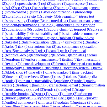
(
2
)
spot
(
1
)
spreadsheets
(
1
)
sql
(
2
)
square
(
1
)
squarespace
(
1
)
ssdlc
(
1
)
ssl
(
2
)
sso
(
2
)
sst
(
1
)
star-schema
(
2
)
startup
(
2
)
state-management
(
1
)
stock-control
(
1
)
store
(
1
)
store-optimization
(
1
)
store-setup
(
2
)
storefront-api
(
3
)
stp
(
1
)
strategy
(
35
)
streaming
(
4
)
stress-test
(
1
)
stress-testing
(
1
)
stripe
(
3
)
structured-data
(
1
)
student-management
(
2
)
student-performance
(
1
)
studio
(
3
)
subscriber
(
1
)
subscription
(
2
)
subscriptions
(
6
)
supplier
(
1
)
supply-chain
(
28
)
support
(
6
)
surveys
(
1
)
sustainability
(
14
)
sustainability-roi
(
1
)
sustainable-ecommerce
(
1
)
sustainable-procurement
(
1
)
sync
(
1
)
tableau
(
3
)
tailwind-css
(
1
)
takealot
(
1
)
talent-acquisition
(
2
)
tally
(
4
)
tally-prime
(
1
)
tanstack
(
1
)
tasks
(
1
)
tax
(
5
)
tax-automation
(
2
)
tax-compliance
(
3
)
taxation
(
1
)
tco
(
5
)
tco-analysis
(
1
)
tds
(
1
)
team
(
1
)
tech
(
1
)
technical
(
1
)
technical-seo
(
4
)
technology
(
2
)
telecom
(
3
)
templates
(
3
)
temu
(
1
)
terraform
(
1
)
territory-management
(
1
)
testing
(
7
)
text-messaging
(
1
)
textile
(
2
)
theme-development
(
2
)
themes
(
1
)
theory-of-constraints
(
1
)
third-party
(
1
)
throttling
(
1
)
ticketing
(
1
)
ticketing-system
(
1
)
tiktok
(
1
)
tiktok-shop
(
4
)
time-off
(
1
)
time-to-market
(
1
)
time-tracking
(
2
)
timeline
(
5
)
timesheets
(
2
)
tms
(
1
)
toast
(
1
)
tokens
(
3
)
tokopedia
(
1
)
tools
(
1
)
tourism
(
1
)
traceability
(
6
)
tracking
(
2
)
trade
(
1
)
trade-
secrets
(
1
)
trading
(
1
)
training
(
8
)
transactional-email
(
1
)
transformation
(
1
)
transparency
(
3
)
travel
(
3
)
trends
(
2
)
trendyol
(
1
)
triage
(
1
)
troubleshooting
(
40
)
trust
(
1
)
tryton
(
1
)
tuning
(
2
)
turborepo
(
1
)
turkey
(
4
)
tutorial
(
50
)
typescript
(
4
)
uae
(
3
)
uat
(
1
)
uk
(
2
)
uk-vat
(
1
)
unified-commerce
(
1
)
unit-tests
(
1
)
updates
(
1
)
upgrade
(
3
)
upsell
(
1
)
upselling
(
1
)
user-acquisition
(
1
)
user-adoption
(
2
)
user-experience