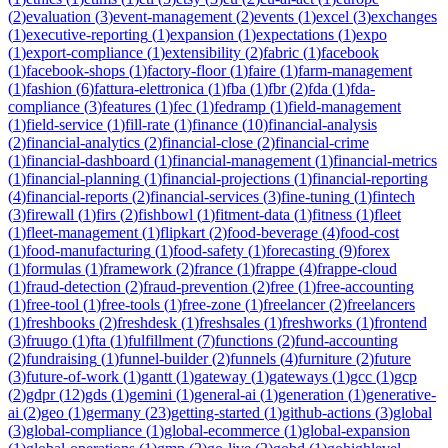
(
2
)
evaluation
(
3
)
event-management
(
2
)
events
(
1
)
excel
(
3
)
exchanges
(
1
)
executive-reporting
(
1
)
expansion
(
1
)
expectations
(
1
)
expo
(
1
)
export-compliance
(
1
)
extensibility
(
2
)
fabric
(
1
)
facebook
(
1
)
facebook-shops
(
1
)
factory-floor
(
1
)
faire
(
1
)
farm-management
(
1
)
fashion
(
6
)
fattura-elettronica
(
1
)
fba
(
1
)
fbr
(
2
)
fda
(
1
)
fda-
compliance
(
3
)
features
(
1
)
fec
(
1
)
fedramp
(
1
)
field-management
(
1
)
field-service
(
1
)
fill-rate
(
1
)
finance
(
10
)
financial-analysis
(
2
)
financial-analytics
(
2
)
financial-close
(
2
)
financial-crime
(
1
)
financial-dashboard
(
1
)
financial-management
(
1
)
financial-metrics
(
1
)
financial-planning
(
1
)
financial-projections
(
1
)
financial-reporting
(
4
)
financial-reports
(
2
)
financial-services
(
3
)
fine-tuning
(
1
)
fintech
(
3
)
firewall
(
1
)
firs
(
2
)
fishbowl
(
1
)
fitment-data
(
1
)
fitness
(
1
)
fleet
(
1
)
fleet-management
(
1
)
flipkart
(
2
)
food-beverage
(
4
)
food-cost
(
1
)
food-manufacturing
(
1
)
food-safety
(
1
)
forecasting
(
9
)
forex
(
1
)
formulas
(
1
)
framework
(
2
)
france
(
1
)
frappe
(
4
)
frappe-cloud
(
1
)
fraud-detection
(
2
)
fraud-prevention
(
2
)
free
(
1
)
free-accounting
(
1
)
free-tool
(
1
)
free-tools
(
1
)
free-zone
(
1
)
freelancer
(
2
)
freelancers
(
1
)
freshbooks
(
2
)
freshdesk
(
1
)
freshsales
(
1
)
freshworks
(
1
)
frontend
(
3
)
fruugo
(
1
)
fta
(
1
)
fulfillment
(
7
)
functions
(
2
)
fund-accounting
(
2
)
fundraising
(
1
)
funnel-builder
(
2
)
funnels
(
4
)
furniture
(
2
)
future
(
3
)
future-of-work
(
1
)
gantt
(
1
)
gateway
(
1
)
gateways
(
1
)
gcc
(
1
)
gcp
(
2
)
gdpr
(
12
)
gds
(
1
)
gemini
(
1
)
general-ai
(
1
)
generation
(
1
)
generative-
ai
(
2
)
geo
(
1
)
germany
(
23
)
getting-started
(
1
)
github-actions
(
3
)
global
(
3
)
global-compliance
(
1
)
global-ecommerce
(
1
)
global-expansion