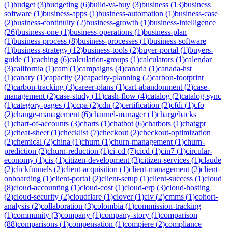
(
1
)
budget
(
3
)
budgeting
(
6
)
build-vs-buy
(
3
)
business
(
13
)
business
software
(
1
)
business-apps
(
1
)
business-automation
(
1
)
business-case
(
2
)
business-continuity
(
2
)
business-growth
(
1
)
business-intelligence
(
26
)
business-one
(
1
)
business-operations
(
1
)
business-plan
(
1
)
business-process
(
8
)
business-processes
(
1
)
business-software
(
1
)
business-strategy
(
12
)
business-tools
(
2
)
buyer-portal
(
1
)
buyers-
guide
(
1
)
caching
(
6
)
calculation-groups
(
1
)
calculators
(
1
)
calendar
(
3
)
california
(
1
)
cam
(
1
)
campaigns
(
4
)
canada
(
1
)
canada-hst
(
1
)
canary
(
1
)
capacity
(
2
)
capacity-planning
(
2
)
carbon-footprint
(
2
)
carbon-tracking
(
3
)
career-plans
(
1
)
cart-abandonment
(
2
)
case-
management
(
2
)
case-study
(
11
)
cash-flow
(
4
)
catalog
(
2
)
catalog-sync
(
1
)
category-pages
(
1
)
ccpa
(
2
)
cdn
(
2
)
certification
(
2
)
cfdi
(
1
)
cfo
(
2
)
change-management
(
6
)
channel-manager
(
1
)
chargebacks
(
1
)
chart-of-accounts
(
3
)
charts
(
1
)
chatbot
(
6
)
chatbots
(
1
)
chatgpt
(
2
)
cheat-sheet
(
1
)
checklist
(
7
)
checkout
(
2
)
checkout-optimization
(
2
)
chemical
(
2
)
china
(
1
)
churn
(
1
)
churn-management
(
1
)
churn-
prediction
(
2
)
churn-reduction
(
1
)
ci-cd
(
7
)
cicd
(
1
)
cin7
(
1
)
circular-
economy
(
1
)
cis
(
1
)
citizen-development
(
3
)
citizen-services
(
1
)
claude
(
2
)
clickfunnels
(
2
)
client-acquisition
(
1
)
client-management
(
2
)
client-
onboarding
(
1
)
client-portal
(
2
)
client-setup
(
1
)
client-success
(
1
)
cloud
(
8
)
cloud-accounting
(
1
)
cloud-cost
(
1
)
cloud-erp
(
3
)
cloud-hosting
(
2
)
cloud-security
(
2
)
cloudflare
(
1
)
clover
(
1
)
clv
(
2
)
cmms
(
1
)
cohort-
analysis
(
2
)
collaboration
(
3
)
colombia
(
1
)
commission-tracking
(
1
)
community
(
3
)
company
(
1
)
company-story
(
1
)
comparison
(
88
)
comparisons
(
1
)
compensation
(
1
)
compiere
(
2
)
compliance