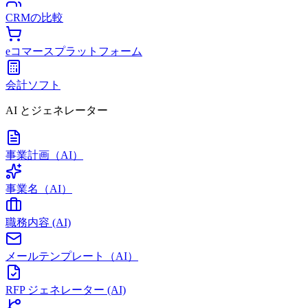
CRMの比較
eコマースプラットフォーム
会計ソフト
AI とジェネレーター
事業計画（AI）
事業名（AI）
職務内容 (AI)
メールテンプレート（AI）
RFP ジェネレーター (AI)