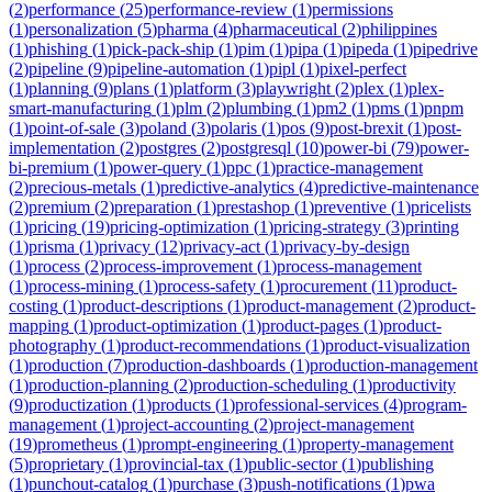
(
2
)
performance
(
25
)
performance-review
(
1
)
permissions
(
1
)
personalization
(
5
)
pharma
(
4
)
pharmaceutical
(
2
)
philippines
(
1
)
phishing
(
1
)
pick-pack-ship
(
1
)
pim
(
1
)
pipa
(
1
)
pipeda
(
1
)
pipedrive
(
2
)
pipeline
(
9
)
pipeline-automation
(
1
)
pipl
(
1
)
pixel-perfect
(
1
)
planning
(
9
)
plans
(
1
)
platform
(
3
)
playwright
(
2
)
plex
(
1
)
plex-
smart-manufacturing
(
1
)
plm
(
2
)
plumbing
(
1
)
pm2
(
1
)
pms
(
1
)
pnpm
(
1
)
point-of-sale
(
3
)
poland
(
3
)
polaris
(
1
)
pos
(
9
)
post-brexit
(
1
)
post-
implementation
(
2
)
postgres
(
2
)
postgresql
(
10
)
power-bi
(
79
)
power-
bi-premium
(
1
)
power-query
(
1
)
ppc
(
1
)
practice-management
(
2
)
precious-metals
(
1
)
predictive-analytics
(
4
)
predictive-maintenance
(
2
)
premium
(
2
)
preparation
(
1
)
prestashop
(
1
)
preventive
(
1
)
pricelists
(
1
)
pricing
(
19
)
pricing-optimization
(
1
)
pricing-strategy
(
3
)
printing
(
1
)
prisma
(
1
)
privacy
(
12
)
privacy-act
(
1
)
privacy-by-design
(
1
)
process
(
2
)
process-improvement
(
1
)
process-management
(
1
)
process-mining
(
1
)
process-safety
(
1
)
procurement
(
11
)
product-
costing
(
1
)
product-descriptions
(
1
)
product-management
(
2
)
product-
mapping
(
1
)
product-optimization
(
1
)
product-pages
(
1
)
product-
photography
(
1
)
product-recommendations
(
1
)
product-visualization
(
1
)
production
(
7
)
production-dashboards
(
1
)
production-management
(
1
)
production-planning
(
2
)
production-scheduling
(
1
)
productivity
(
9
)
productization
(
1
)
products
(
1
)
professional-services
(
4
)
program-
management
(
1
)
project-accounting
(
2
)
project-management
(
19
)
prometheus
(
1
)
prompt-engineering
(
1
)
property-management
(
5
)
proprietary
(
1
)
provincial-tax
(
1
)
public-sector
(
1
)
publishing
(
1
)
punchout-catalog
(
1
)
purchase
(
3
)
push-notifications
(
1
)
pwa