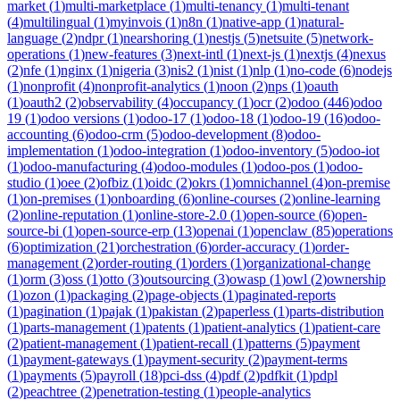
market
(
1
)
multi-marketplace
(
1
)
multi-tenancy
(
1
)
multi-tenant
(
4
)
multilingual
(
1
)
myinvois
(
1
)
n8n
(
1
)
native-app
(
1
)
natural-
language
(
2
)
ndpr
(
1
)
nearshoring
(
1
)
nestjs
(
5
)
netsuite
(
5
)
network-
operations
(
1
)
new-features
(
3
)
next-intl
(
1
)
next-js
(
1
)
nextjs
(
4
)
nexus
(
2
)
nfe
(
1
)
nginx
(
1
)
nigeria
(
3
)
nis2
(
1
)
nist
(
1
)
nlp
(
1
)
no-code
(
6
)
nodejs
(
1
)
nonprofit
(
4
)
nonprofit-analytics
(
1
)
noon
(
2
)
nps
(
1
)
oauth
(
1
)
oauth2
(
2
)
observability
(
4
)
occupancy
(
1
)
ocr
(
2
)
odoo
(
446
)
odoo
19
(
1
)
odoo versions
(
1
)
odoo-17
(
1
)
odoo-18
(
1
)
odoo-19
(
16
)
odoo-
accounting
(
6
)
odoo-crm
(
5
)
odoo-development
(
8
)
odoo-
implementation
(
1
)
odoo-integration
(
1
)
odoo-inventory
(
5
)
odoo-iot
(
1
)
odoo-manufacturing
(
4
)
odoo-modules
(
1
)
odoo-pos
(
1
)
odoo-
studio
(
1
)
oee
(
2
)
ofbiz
(
1
)
oidc
(
2
)
okrs
(
1
)
omnichannel
(
4
)
on-premise
(
1
)
on-premises
(
1
)
onboarding
(
6
)
online-courses
(
2
)
online-learning
(
2
)
online-reputation
(
1
)
online-store-2.0
(
1
)
open-source
(
6
)
open-
source-bi
(
1
)
open-source-erp
(
13
)
openai
(
1
)
openclaw
(
85
)
operations
(
6
)
optimization
(
21
)
orchestration
(
6
)
order-accuracy
(
1
)
order-
management
(
2
)
order-routing
(
1
)
orders
(
1
)
organizational-change
(
1
)
orm
(
3
)
oss
(
1
)
otto
(
3
)
outsourcing
(
3
)
owasp
(
1
)
owl
(
2
)
ownership
(
1
)
ozon
(
1
)
packaging
(
2
)
page-objects
(
1
)
paginated-reports
(
1
)
pagination
(
1
)
pajak
(
1
)
pakistan
(
2
)
paperless
(
1
)
parts-distribution
(
1
)
parts-management
(
1
)
patents
(
1
)
patient-analytics
(
1
)
patient-care
(
2
)
patient-management
(
1
)
patient-recall
(
1
)
patterns
(
5
)
payment
(
1
)
payment-gateways
(
1
)
payment-security
(
2
)
payment-terms
(
1
)
payments
(
5
)
payroll
(
18
)
pci-dss
(
4
)
pdf
(
2
)
pdfkit
(
1
)
pdpl
(
2
)
peachtree
(
2
)
penetration-testing
(
1
)
people-analytics