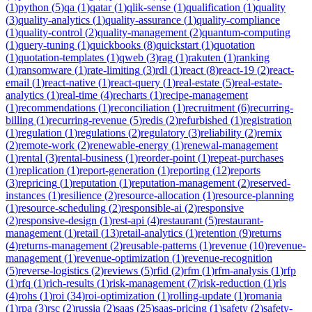
(
1
)
python
(
5
)
qa
(
1
)
qatar
(
1
)
qlik-sense
(
1
)
qualification
(
1
)
quality
(
3
)
quality-analytics
(
1
)
quality-assurance
(
1
)
quality-compliance
(
1
)
quality-control
(
2
)
quality-management
(
2
)
quantum-computing
(
1
)
query-tuning
(
1
)
quickbooks
(
8
)
quickstart
(
1
)
quotation
(
1
)
quotation-templates
(
1
)
qweb
(
3
)
rag
(
1
)
rakuten
(
1
)
ranking
(
1
)
ransomware
(
1
)
rate-limiting
(
3
)
rdl
(
1
)
react
(
8
)
react-19
(
2
)
react-
email
(
1
)
react-native
(
1
)
react-query
(
1
)
real-estate
(
5
)
real-estate-
analytics
(
1
)
real-time
(
4
)
recharts
(
1
)
recipe-management
(
1
)
recommendations
(
1
)
reconciliation
(
1
)
recruitment
(
6
)
recurring-
billing
(
1
)
recurring-revenue
(
5
)
redis
(
2
)
refurbished
(
1
)
registration
(
1
)
regulation
(
1
)
regulations
(
2
)
regulatory
(
3
)
reliability
(
2
)
remix
(
2
)
remote-work
(
2
)
renewable-energy
(
1
)
renewal-management
(
1
)
rental
(
3
)
rental-business
(
1
)
reorder-point
(
1
)
repeat-purchases
(
1
)
replication
(
1
)
report-generation
(
1
)
reporting
(
12
)
reports
(
3
)
repricing
(
1
)
reputation
(
1
)
reputation-management
(
2
)
reserved-
instances
(
1
)
resilience
(
2
)
resource-allocation
(
1
)
resource-planning
(
1
)
resource-scheduling
(
2
)
responsible-ai
(
2
)
responsive
(
2
)
responsive-design
(
1
)
rest-api
(
4
)
restaurant
(
5
)
restaurant-
management
(
1
)
retail
(
13
)
retail-analytics
(
1
)
retention
(
9
)
returns
(
4
)
returns-management
(
2
)
reusable-patterns
(
1
)
revenue
(
10
)
revenue-
management
(
1
)
revenue-optimization
(
1
)
revenue-recognition
(
5
)
reverse-logistics
(
2
)
reviews
(
5
)
rfid
(
2
)
rfm
(
1
)
rfm-analysis
(
1
)
rfp
(
1
)
rfq
(
1
)
rich-results
(
1
)
risk-management
(
7
)
risk-reduction
(
1
)
rls
(
4
)
rohs
(
1
)
roi
(
34
)
roi-optimization
(
1
)
rolling-update
(
1
)
romania
(
1
)
rpa
(
3
)
rsc
(
2
)
russia
(
2
)
saas
(
25
)
saas-pricing
(
1
)
safety
(
2
)
safety-