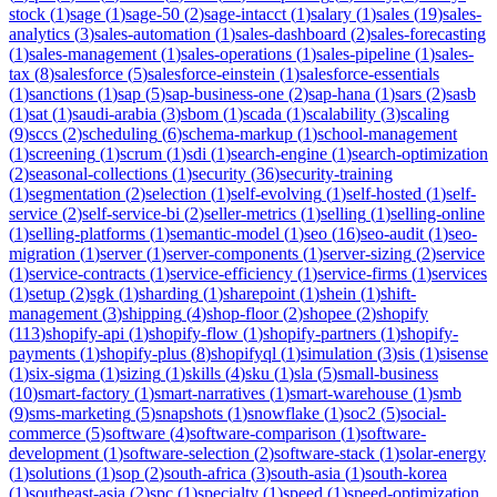
stock
(
1
)
sage
(
1
)
sage-50
(
2
)
sage-intacct
(
1
)
salary
(
1
)
sales
(
19
)
sales-
analytics
(
3
)
sales-automation
(
1
)
sales-dashboard
(
2
)
sales-forecasting
(
1
)
sales-management
(
1
)
sales-operations
(
1
)
sales-pipeline
(
1
)
sales-
tax
(
8
)
salesforce
(
5
)
salesforce-einstein
(
1
)
salesforce-essentials
(
1
)
sanctions
(
1
)
sap
(
5
)
sap-business-one
(
2
)
sap-hana
(
1
)
sars
(
2
)
sasb
(
1
)
sat
(
1
)
saudi-arabia
(
3
)
sbom
(
1
)
scada
(
1
)
scalability
(
3
)
scaling
(
9
)
sccs
(
2
)
scheduling
(
6
)
schema-markup
(
1
)
school-management
(
1
)
screening
(
1
)
scrum
(
1
)
sdi
(
1
)
search-engine
(
1
)
search-optimization
(
2
)
seasonal-collections
(
1
)
security
(
36
)
security-training
(
1
)
segmentation
(
2
)
selection
(
1
)
self-evolving
(
1
)
self-hosted
(
1
)
self-
service
(
2
)
self-service-bi
(
2
)
seller-metrics
(
1
)
selling
(
1
)
selling-online
(
1
)
selling-platforms
(
1
)
semantic-model
(
1
)
seo
(
16
)
seo-audit
(
1
)
seo-
migration
(
1
)
server
(
1
)
server-components
(
1
)
server-sizing
(
2
)
service
(
1
)
service-contracts
(
1
)
service-efficiency
(
1
)
service-firms
(
1
)
services
(
1
)
setup
(
2
)
sgk
(
1
)
sharding
(
1
)
sharepoint
(
1
)
shein
(
1
)
shift-
management
(
3
)
shipping
(
4
)
shop-floor
(
2
)
shopee
(
2
)
shopify
(
113
)
shopify-api
(
1
)
shopify-flow
(
1
)
shopify-partners
(
1
)
shopify-
payments
(
1
)
shopify-plus
(
8
)
shopifyql
(
1
)
simulation
(
3
)
sis
(
1
)
sisense
(
1
)
six-sigma
(
1
)
sizing
(
1
)
skills
(
4
)
sku
(
1
)
sla
(
5
)
small-business
(
10
)
smart-factory
(
1
)
smart-narratives
(
1
)
smart-warehouse
(
1
)
smb
(
9
)
sms-marketing
(
5
)
snapshots
(
1
)
snowflake
(
1
)
soc2
(
5
)
social-
commerce
(
5
)
software
(
4
)
software-comparison
(
1
)
software-
development
(
1
)
software-selection
(
2
)
software-stack
(
1
)
solar-energy
(
1
)
solutions
(
1
)
sop
(
2
)
south-africa
(
3
)
south-asia
(
1
)
south-korea
(
1
)
southeast-asia
(
2
)
spc
(
1
)
specialty
(
1
)
speed
(
1
)
speed-optimization