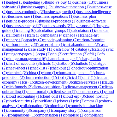
(
1
)
budget
(
3
)
budgeting
(
6
)
build-vs-buy
(
3
)
business
(
13
)
business
software
(
1
)
business-apps
(
1
)
business-automation
(
1
)
business-case
(
2
)
business-continuity
(
2
)
business-growth
(
1
)
business-intelligence
(
26
)
business-one
(
1
)
business-operations
(
1
)
business-plan
(
1
)
business-process
(
8
)
business-processes
(
1
)
business-software
(
1
)
business-strategy
(
12
)
business-tools
(
2
)
buyer-portal
(
1
)
buyers-
guide
(
1
)
caching
(
6
)
calculation-groups
(
1
)
calculators
(
1
)
calendar
(
3
)
california
(
1
)
cam
(
1
)
campaigns
(
4
)
canada
(
1
)
canada-hst
(
1
)
canary
(
1
)
capacity
(
2
)
capacity-planning
(
2
)
carbon-footprint
(
2
)
carbon-tracking
(
3
)
career-plans
(
1
)
cart-abandonment
(
2
)
case-
management
(
2
)
case-study
(
11
)
cash-flow
(
4
)
catalog
(
2
)
catalog-sync
(
1
)
category-pages
(
1
)
ccpa
(
2
)
cdn
(
2
)
certification
(
2
)
cfdi
(
1
)
cfo
(
2
)
change-management
(
6
)
channel-manager
(
1
)
chargebacks
(
1
)
chart-of-accounts
(
3
)
charts
(
1
)
chatbot
(
6
)
chatbots
(
1
)
chatgpt
(
2
)
cheat-sheet
(
1
)
checklist
(
7
)
checkout
(
2
)
checkout-optimization
(
2
)
chemical
(
2
)
china
(
1
)
churn
(
1
)
churn-management
(
1
)
churn-
prediction
(
2
)
churn-reduction
(
1
)
ci-cd
(
7
)
cicd
(
1
)
cin7
(
1
)
circular-
economy
(
1
)
cis
(
1
)
citizen-development
(
3
)
citizen-services
(
1
)
claude
(
2
)
clickfunnels
(
2
)
client-acquisition
(
1
)
client-management
(
2
)
client-
onboarding
(
1
)
client-portal
(
2
)
client-setup
(
1
)
client-success
(
1
)
cloud
(
8
)
cloud-accounting
(
1
)
cloud-cost
(
1
)
cloud-erp
(
3
)
cloud-hosting
(
2
)
cloud-security
(
2
)
cloudflare
(
1
)
clover
(
1
)
clv
(
2
)
cmms
(
1
)
cohort-
analysis
(
2
)
collaboration
(
3
)
colombia
(
1
)
commission-tracking
(
1
)
community
(
3
)
company
(
1
)
company-story
(
1
)
comparison
(
88
)
comparisons
(
1
)
compensation
(
1
)
compiere
(
2
)
compliance