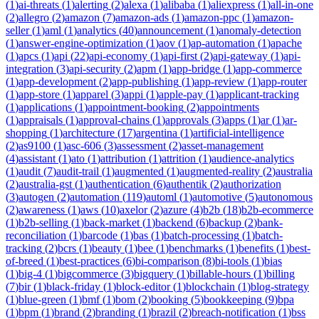
(
1
)
ai-threats
(
1
)
alerting
(
2
)
alexa
(
1
)
alibaba
(
1
)
aliexpress
(
1
)
all-in-one
(
2
)
allegro
(
2
)
amazon
(
7
)
amazon-ads
(
1
)
amazon-ppc
(
1
)
amazon-
seller
(
1
)
aml
(
1
)
analytics
(
40
)
announcement
(
1
)
anomaly-detection
(
1
)
answer-engine-optimization
(
1
)
aov
(
1
)
ap-automation
(
1
)
apache
(
1
)
apcs
(
1
)
api
(
22
)
api-economy
(
1
)
api-first
(
2
)
api-gateway
(
1
)
api-
integration
(
3
)
api-security
(
2
)
apm
(
1
)
app-bridge
(
1
)
app-commerce
(
1
)
app-development
(
2
)
app-publishing
(
1
)
app-review
(
1
)
app-router
(
1
)
app-store
(
1
)
apparel
(
3
)
appi
(
1
)
apple-pay
(
1
)
applicant-tracking
(
1
)
applications
(
1
)
appointment-booking
(
2
)
appointments
(
1
)
appraisals
(
1
)
approval-chains
(
1
)
approvals
(
3
)
apps
(
1
)
ar
(
1
)
ar-
shopping
(
1
)
architecture
(
17
)
argentina
(
1
)
artificial-intelligence
(
2
)
as9100
(
1
)
asc-606
(
3
)
assessment
(
2
)
asset-management
(
4
)
assistant
(
1
)
ato
(
1
)
attribution
(
1
)
attrition
(
1
)
audience-analytics
(
1
)
audit
(
7
)
audit-trail
(
1
)
augmented
(
1
)
augmented-reality
(
2
)
australia
(
2
)
australia-gst
(
1
)
authentication
(
6
)
authentik
(
2
)
authorization
(
3
)
autogen
(
2
)
automation
(
119
)
automl
(
1
)
automotive
(
5
)
autonomous
(
2
)
awareness
(
1
)
aws
(
10
)
axelor
(
2
)
azure
(
4
)
b2b
(
18
)
b2b-ecommerce
(
1
)
b2b-selling
(
1
)
back-market
(
1
)
backend
(
6
)
backup
(
2
)
bank-
reconciliation
(
1
)
barcode
(
1
)
bas
(
1
)
batch-processing
(
1
)
batch-
tracking
(
2
)
bcrs
(
1
)
beauty
(
1
)
bee
(
1
)
benchmarks
(
1
)
benefits
(
1
)
best-
of-breed
(
1
)
best-practices
(
6
)
bi-comparison
(
8
)
bi-tools
(
1
)
bias
(
1
)
big-4
(
1
)
bigcommerce
(
3
)
bigquery
(
1
)
billable-hours
(
1
)
billing
(
7
)
bir
(
1
)
black-friday
(
1
)
block-editor
(
1
)
blockchain
(
1
)
blog-strategy
(
1
)
blue-green
(
1
)
bmf
(
1
)
bom
(
2
)
booking
(
5
)
bookkeeping
(
9
)
bpa
(
1
)
bpm
(
1
)
brand
(
2
)
branding
(
1
)
brazil
(
2
)
breach-notification
(
1
)
bss