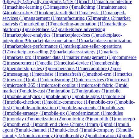
(
6
)
loyalty
(
3
)
loyalty-programs
(
2
)
ltv
(
1
)
mach
(
1
)
mach-architecture
(
1
)
machine-learning
(
13
)
magento
(
4
)
mailchimp
(
1
)
maintenance
(
4
)
make-or-buy
(
1
)
making-tax-digital
(
1
)
malaysia
(
1
)
managed-
services
(
1
)
management
(
1
)
manufacturing
(
53
)
margins
(
2
)
market-
analysis
(
1
)
marketing
(
10
)
marketing-automation
(
11
)
marketing-
platform
(
4
)
marketplace
(
22
)
marketplace-advertising
(
1
)
marketplace-analytics
(
1
)
marketplace-fees
(
1
)
marketplace-
integration
(
9
)
marketplace-operations
(
1
)
marketplace-optimization
(
1
)
marketplace-performance
(
1
)
marketplace-seller-operations
(
17
)
marketplace-selling
(
9
)
marketplace-strategy
(
1
)
markets
(
1
)
markets-pro
(
1
)
master-data
(
1
)
matter-management
(
1
)
mcommerce
(
2
)
measurement
(
1
)
media
(
3
)
medical-device
(
1
)
membership
(
2
)
membership-sites
(
3
)
memberships
(
1
)
mercadolibre
(
2
)
mes
(
2
)
messaging
(
1
)
metabase
(
1
)
metasfresh
(
1
)
method-crm
(
1
)
metrics
(
2
)
mexico
(
1
)
mfa
(
1
)
microlearning
(
1
)
microservices
(
6
)
microsoft
(
4
)
microsoft-365
(
1
)
microsoft-copilot
(
1
)
microsoft-fabric
(
3
)
mid-
market
(
3
)
middle-east
(
3
)
migration
(
29
)
migrations
(
1
)
mobile
(
1
)
mobile-analytics
(
1
)
mobile-app
(
1
)
mobile-apps
(
1
)
mobile-bi
(
1
)
mobile-checkout
(
1
)
mobile-commerce
(
14
)
mobile-cro
(
1
)
mobile-
first
(
1
)
mobile-optimization
(
1
)
mobile-payments
(
1
)
mobile-seo
(
1
)
mobile-strategy
(
1
)
mobile-ux
(
1
)
modernization
(
1
)
modules
(
2
)
monday
(
3
)
monetization
(
2
)
monitoring
(
8
)
monolith
(
1
)
monorepo
(
2
)
month-end
(
1
)
month-end-close
(
2
)
mps
(
1
)
mrp
(
6
)
mtd
(
1
)
multi-
agent
(
5
)
multi-channel
(
13
)
multi-cloud
(
1
)
multi-company
(
3
)
multi-
country
(
2
)
multi-currency
(
6
)
multi-entity
(
2
)
multi-location
(
4
)
multi-