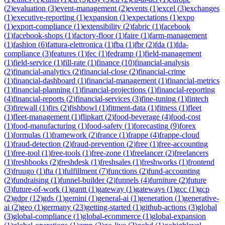
(
2
)
evaluation
(
3
)
event-management
(
2
)
events
(
1
)
excel
(
3
)
exchanges
(
1
)
executive-reporting
(
1
)
expansion
(
1
)
expectations
(
1
)
expo
(
1
)
export-compliance
(
1
)
extensibility
(
2
)
fabric
(
1
)
facebook
(
1
)
facebook-shops
(
1
)
factory-floor
(
1
)
faire
(
1
)
farm-management
(
1
)
fashion
(
6
)
fattura-elettronica
(
1
)
fba
(
1
)
fbr
(
2
)
fda
(
1
)
fda-
compliance
(
3
)
features
(
1
)
fec
(
1
)
fedramp
(
1
)
field-management
(
1
)
field-service
(
1
)
fill-rate
(
1
)
finance
(
10
)
financial-analysis
(
2
)
financial-analytics
(
2
)
financial-close
(
2
)
financial-crime
(
1
)
financial-dashboard
(
1
)
financial-management
(
1
)
financial-metrics
(
1
)
financial-planning
(
1
)
financial-projections
(
1
)
financial-reporting
(
4
)
financial-reports
(
2
)
financial-services
(
3
)
fine-tuning
(
1
)
fintech
(
3
)
firewall
(
1
)
firs
(
2
)
fishbowl
(
1
)
fitment-data
(
1
)
fitness
(
1
)
fleet
(
1
)
fleet-management
(
1
)
flipkart
(
2
)
food-beverage
(
4
)
food-cost
(
1
)
food-manufacturing
(
1
)
food-safety
(
1
)
forecasting
(
9
)
forex
(
1
)
formulas
(
1
)
framework
(
2
)
france
(
1
)
frappe
(
4
)
frappe-cloud
(
1
)
fraud-detection
(
2
)
fraud-prevention
(
2
)
free
(
1
)
free-accounting
(
1
)
free-tool
(
1
)
free-tools
(
1
)
free-zone
(
1
)
freelancer
(
2
)
freelancers
(
1
)
freshbooks
(
2
)
freshdesk
(
1
)
freshsales
(
1
)
freshworks
(
1
)
frontend
(
3
)
fruugo
(
1
)
fta
(
1
)
fulfillment
(
7
)
functions
(
2
)
fund-accounting
(
2
)
fundraising
(
1
)
funnel-builder
(
2
)
funnels
(
4
)
furniture
(
2
)
future
(
3
)
future-of-work
(
1
)
gantt
(
1
)
gateway
(
1
)
gateways
(
1
)
gcc
(
1
)
gcp
(
2
)
gdpr
(
12
)
gds
(
1
)
gemini
(
1
)
general-ai
(
1
)
generation
(
1
)
generative-
ai
(
2
)
geo
(
1
)
germany
(
23
)
getting-started
(
1
)
github-actions
(
3
)
global
(
3
)
global-compliance
(
1
)
global-ecommerce
(
1
)
global-expansion