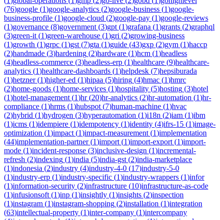
(
1
)
global-operations
(
1
)
gmp
(
2
)
go-live
(
2
)
gobd
(
1
)
gohighlevel
(
76
)
google
(
1
)
google-analytics
(
2
)
google-business
(
1
)
google-
business-profile
(
1
)
google-cloud
(
2
)
google-pay
(
1
)
google-reviews
(
1
)
governance
(
8
)
government
(
3
)
gpt
(
1
)
grafana
(
1
)
grants
(
2
)
graphql
(
3
)
green-it
(
1
)
green-warehouse
(
1
)
gri
(
2
)
growing-business
(
1
)
growth
(
1
)
grpc
(
1
)
gst
(
7
)
gta
(
1
)
guide
(
43
)
gxp
(
2
)
gym
(
1
)
haccp
(
2
)
handmade
(
3
)
hardening
(
2
)
hardware
(
1
)
hcm
(
1
)
headless
(
4
)
headless-commerce
(
3
)
headless-erp
(
1
)
healthcare
(
9
)
healthcare-
analytics
(
1
)
healthcare-dashboards
(
1
)
helpdesk
(
7
)
hepsiburada
(
1
)
hetzner
(
1
)
higher-ed
(
1
)
hipaa
(
5
)
hiring
(
4
)
hmac
(
1
)
hmrc
(
2
)
home-goods
(
1
)
home-services
(
1
)
hospitality
(
5
)
hosting
(
3
)
hotel
(
1
)
hotel-management
(
1
)
hr
(
20
)
hr-analytics
(
2
)
hr-automation
(
1
)
hr-
compliance
(
1
)
hrms
(
1
)
hubspot
(
7
)
human-machine
(
1
)
hvac
(
2
)
hybrid
(
1
)
hydrogen
(
3
)
hyperautomation
(
1
)
i18n
(
2
)
iam
(
1
)
ibm
(
1
)
icms
(
1
)
idempiere
(
1
)
idempotency
(
1
)
identity
(
4
)
ifrs-15
(
1
)
image-
optimization
(
1
)
impact
(
1
)
impact-measurement
(
1
)
implementation
(
44
)
implementation-partner
(
1
)
import
(
1
)
import-export
(
1
)
import-
mode
(
1
)
incident-response
(
3
)
inclusive-design
(
1
)
incremental-
refresh
(
2
)
indexing
(
1
)
india
(
5
)
india-gst
(
2
)
india-marketplace
(
1
)
indonesia
(
2
)
industry
(
4
)
industry-4-0
(
17
)
industry-5-0
(
1
)
industry-erp
(
1
)
industry-specific
(
1
)
industry-wrappers
(
1
)
infor
(
1
)
information-security
(
2
)
infrastructure
(
10
)
infrastructure-as-code
(
1
)
infusionsoft
(
1
)
inp
(
1
)
insightly
(
1
)
insights
(
2
)
inspection
(
1
)
instagram
(
1
)
instagram-shopping
(
2
)
installation
(
1
)
integration
(
63
)
intellectual-property
(
1
)
inter-company
(
1
)
intercompany