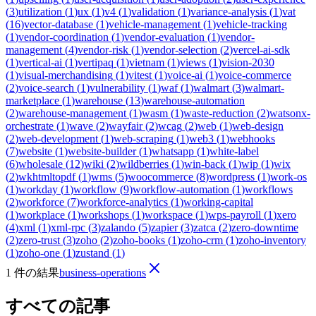
(
3
)
utilization
(
1
)
ux
(
1
)
v4
(
1
)
validation
(
1
)
variance-analysis
(
1
)
vat
(
16
)
vector-database
(
1
)
vehicle-management
(
1
)
vehicle-tracking
(
1
)
vendor-coordination
(
1
)
vendor-evaluation
(
1
)
vendor-
management
(
4
)
vendor-risk
(
1
)
vendor-selection
(
2
)
vercel-ai-sdk
(
1
)
vertical-ai
(
1
)
vertipaq
(
1
)
vietnam
(
1
)
views
(
1
)
vision-2030
(
1
)
visual-merchandising
(
1
)
vitest
(
1
)
voice-ai
(
1
)
voice-commerce
(
2
)
voice-search
(
1
)
vulnerability
(
1
)
waf
(
1
)
walmart
(
3
)
walmart-
marketplace
(
1
)
warehouse
(
13
)
warehouse-automation
(
2
)
warehouse-management
(
1
)
wasm
(
1
)
waste-reduction
(
2
)
watsonx-
orchestrate
(
1
)
wave
(
2
)
wayfair
(
2
)
wcag
(
2
)
web
(
1
)
web-design
(
2
)
web-development
(
1
)
web-scraping
(
1
)
web3
(
1
)
webhooks
(
7
)
website
(
1
)
website-builder
(
1
)
whatsapp
(
1
)
white-label
(
6
)
wholesale
(
12
)
wiki
(
2
)
wildberries
(
1
)
win-back
(
1
)
wip
(
1
)
wix
(
2
)
wkhtmltopdf
(
1
)
wms
(
5
)
woocommerce
(
8
)
wordpress
(
1
)
work-os
(
1
)
workday
(
1
)
workflow
(
9
)
workflow-automation
(
1
)
workflows
(
2
)
workforce
(
7
)
workforce-analytics
(
1
)
working-capital
(
1
)
workplace
(
1
)
workshops
(
1
)
workspace
(
1
)
wps-payroll
(
1
)
xero
(
4
)
xml
(
1
)
xml-rpc
(
3
)
zalando
(
5
)
zapier
(
3
)
zatca
(
2
)
zero-downtime
(
2
)
zero-trust
(
3
)
zoho
(
2
)
zoho-books
(
1
)
zoho-crm
(
1
)
zoho-inventory
(
1
)
zoho-one
(
1
)
zustand
(
1
)
1 件の結果
business-operations
すべての記事