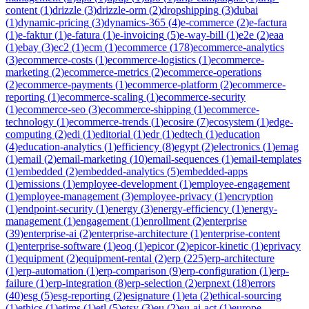
content
(
1
)
drizzle
(
3
)
drizzle-orm
(
2
)
dropshipping
(
3
)
dubai
(
1
)
dynamic-pricing
(
3
)
dynamics-365
(
4
)
e-commerce
(
2
)
e-factura
(
1
)
e-faktur
(
1
)
e-fatura
(
1
)
e-invoicing
(
5
)
e-way-bill
(
1
)
e2e
(
2
)
eaa
(
1
)
ebay
(
3
)
ec2
(
1
)
ecm
(
1
)
ecommerce
(
178
)
ecommerce-analytics
(
3
)
ecommerce-costs
(
1
)
ecommerce-logistics
(
1
)
ecommerce-
marketing
(
2
)
ecommerce-metrics
(
2
)
ecommerce-operations
(
2
)
ecommerce-payments
(
1
)
ecommerce-platform
(
2
)
ecommerce-
reporting
(
1
)
ecommerce-scaling
(
1
)
ecommerce-security
(
1
)
ecommerce-seo
(
3
)
ecommerce-shipping
(
1
)
ecommerce-
technology
(
1
)
ecommerce-trends
(
1
)
ecosire
(
7
)
ecosystem
(
1
)
edge-
computing
(
2
)
edi
(
1
)
editorial
(
1
)
edr
(
1
)
edtech
(
1
)
education
(
4
)
education-analytics
(
1
)
efficiency
(
8
)
egypt
(
2
)
electronics
(
1
)
emag
(
1
)
email
(
2
)
email-marketing
(
10
)
email-sequences
(
1
)
email-templates
(
1
)
embedded
(
2
)
embedded-analytics
(
5
)
embedded-apps
(
1
)
emissions
(
1
)
employee-development
(
1
)
employee-engagement
(
1
)
employee-management
(
3
)
employee-privacy
(
1
)
encryption
(
1
)
endpoint-security
(
1
)
energy
(
3
)
energy-efficiency
(
1
)
energy-
management
(
1
)
engagement
(
1
)
enrollment
(
2
)
enterprise
(
39
)
enterprise-ai
(
2
)
enterprise-architecture
(
1
)
enterprise-content
(
1
)
enterprise-software
(
1
)
eoq
(
1
)
epicor
(
2
)
epicor-kinetic
(
1
)
eprivacy
(
1
)
equipment
(
2
)
equipment-rental
(
2
)
erp
(
225
)
erp-architecture
(
1
)
erp-automation
(
1
)
erp-comparison
(
9
)
erp-configuration
(
1
)
erp-
failure
(
1
)
erp-integration
(
8
)
erp-selection
(
2
)
erpnext
(
18
)
errors
(
40
)
esg
(
5
)
esg-reporting
(
2
)
esignature
(
1
)
eta
(
2
)
ethical-sourcing
(
1
)
ethics
(
1
)
etims
(
1
)
etl
(
5
)
etsy
(
3
)
eu
(
2
)
eu-ai-act
(
1
)
europe