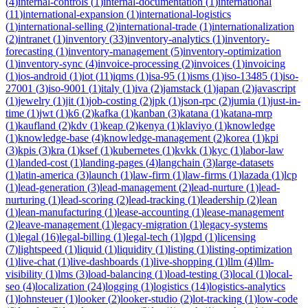
(
4
)
internal-controls
(
1
)
internal-documentation
(
1
)
international
(
11
)
international-expansion
(
1
)
international-logistics
(
1
)
international-selling
(
2
)
international-trade
(
1
)
internationalization
(
2
)
intranet
(
1
)
inventory
(
33
)
inventory-analytics
(
1
)
inventory-
forecasting
(
1
)
inventory-management
(
5
)
inventory-optimization
(
1
)
inventory-sync
(
4
)
invoice-processing
(
2
)
invoices
(
1
)
invoicing
(
1
)
ios-android
(
1
)
iot
(
11
)
iqms
(
1
)
isa-95
(
1
)
isms
(
1
)
iso-13485
(
1
)
iso-
27001
(
3
)
iso-9001
(
1
)
italy
(
1
)
iva
(
2
)
jamstack
(
1
)
japan
(
2
)
javascript
(
1
)
jewelry
(
1
)
jit
(
1
)
job-costing
(
2
)
jpk
(
1
)
json-rpc
(
2
)
jumia
(
1
)
just-in-
time
(
1
)
jwt
(
1
)
k6
(
2
)
kafka
(
1
)
kanban
(
3
)
katana
(
1
)
katana-mrp
(
1
)
kaufland
(
2
)
kdv
(
1
)
keap
(
2
)
kenya
(
1
)
klaviyo
(
1
)
knowledge
(
1
)
knowledge-base
(
4
)
knowledge-management
(
2
)
korea
(
1
)
kpi
(
3
)
kpis
(
3
)
kra
(
1
)
ksef
(
1
)
kubernetes
(
1
)
kvkk
(
1
)
kyc
(
1
)
labor-law
(
1
)
landed-cost
(
1
)
landing-pages
(
4
)
langchain
(
3
)
large-datasets
(
1
)
latin-america
(
3
)
launch
(
1
)
law-firm
(
1
)
law-firms
(
1
)
lazada
(
1
)
lcp
(
1
)
lead-generation
(
3
)
lead-management
(
2
)
lead-nurture
(
1
)
lead-
nurturing
(
1
)
lead-scoring
(
2
)
lead-tracking
(
1
)
leadership
(
2
)
lean
(
1
)
lean-manufacturing
(
1
)
lease-accounting
(
1
)
lease-management
(
2
)
leave-management
(
1
)
legacy-migration
(
1
)
legacy-systems
(
1
)
legal
(
16
)
legal-billing
(
1
)
legal-tech
(
1
)
lgpd
(
1
)
licensing
(
7
)
lightspeed
(
1
)
liquid
(
1
)
liquidity
(
1
)
listing
(
1
)
listing-optimization
(
1
)
live-chat
(
1
)
live-dashboards
(
1
)
live-shopping
(
1
)
llm
(
4
)
llm-
visibility
(
1
)
lms
(
3
)
load-balancing
(
1
)
load-testing
(
3
)
local
(
1
)
local-
seo
(
4
)
localization
(
24
)
logging
(
1
)
logistics
(
14
)
logistics-analytics
(
1
)
lohnsteuer
(
1
)
looker
(
2
)
looker-studio
(
2
)
lot-tracking
(
1
)
low-code