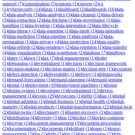
support
(
7
)
customization
(
5
)
customs
(
1
)
cutover
(
2
)
cx
(
1
)
cybersecurity
(
14
)
daraz
(
1
)
dashboard
(
2
)
dashboards
(
16
)
data
(
5
)
data-analysis
(
3
)
data-analytics
(
3
)
data-cleanup
(
2
)
data-driven
(
3
)
data-extraction
(
2
)
data-fetching
(
1
)
data-governance
(
1
)
data-
handling
(
1
)
data-hygiene
(
1
)
data-integration
(
2
)
data-lifecycle
(
1
)
data-literacy
(
1
)
data-mapping
(
1
)
data-mesh
(
1
)
data-migration
(
8
)
data-modeling
(
5
)
data-pipeline
(
1
)
data-platform
(
2
)
data-
preparation
(
1
)
data-privacy
(
4
)
data-protection
(
14
)
data-quality
(
4
)
data-refresh
(
2
)
data-residency
(
2
)
data-retention
(
1
)
data-transfer
(
4
)
data-visualization
(
5
)
data-warehouse
(
2
)
database
(
7
)
dataflows
(
1
)
datev
(
1
)
dawn
(
1
)
dax
(
7
)
deal-management
(
1
)
dealer
(
1
)
debugging
(
1
)
decentralized
(
1
)
decision
(
1
)
decision-framework
(
1
)
decision-making
(
1
)
decision-matrix
(
1
)
decision-tree
(
1
)
decorators
(
1
)
defect-detection
(
1
)
deliverability
(
1
)
delivery
(
1
)
delmiaworks
(
1
)
demand-forecasting
(
3
)
demand-planning
(
4
)
demand-sensing
(
1
)
dental
(
1
)
deployment
(
10
)
deployment-pipelines
(
1
)
design
(
2
)
design-system
(
1
)
developer
(
1
)
development
(
13
)
device-
management
(
1
)
devops
(
29
)
devsecops
(
1
)
dgfip
(
1
)
dian
(
1
)
digital
(
1
)
digital-adoption
(
1
)
digital-business
(
1
)
digital-health
(
1
)
digital-
maturity
(
1
)
digital-products
(
1
)
digital-transformation
(
22
)
digital-twin
(
2
)
digital-twins
(
1
)
directquery
(
1
)
disaster-recovery
(
1
)
discounts
(
2
)
distribution
(
4
)
diversity
(
1
)
dms
(
2
)
docker
(
3
)
docker-compose
(
1
)
doctype
(
1
)
document-management
(
3
)
document-processing
(
2
)
documentation
(
2
)
documents
(
4
)
dolibarr
(
1
)
domo
(
1
)
donor-
management
(
2
)
dpa
(
1
)
dpdp
(
1
)
dpo
(
1
)
drip-campaigns
(
1
)
drip-