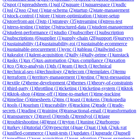
(
2
)
spot
(
1
)
spreadsheets
(
1
)
sql
(
2
)
square
(
1
)
squarespace
(
1
)
ssdlc
(
1
)
ssl
(
2
)
sso
(
2
)
sst
(
1
)
star-schema
(
2
)
startup
(
2
)
state-management
(
1
)
stock-control
(
1
)
store
(
1
)
store-optimization
(
1
)
store-setup
(
2
)
storefront-api
(
3
)
stp
(
1
)
strategy
(
35
)
streaming
(
4
)
stress-test
(
1
)
stress-testing
(
1
)
stripe
(
3
)
structured-data
(
1
)
student-management
(
2
)
student-performance
(
1
)
studio
(
3
)
subscriber
(
1
)
subscription
(
2
)
subscriptions
(
6
)
supplier
(
1
)
supply-chain
(
28
)
support
(
6
)
surveys
(
1
)
sustainability
(
14
)
sustainability-roi
(
1
)
sustainable-ecommerce
(
1
)
sustainable-procurement
(
1
)
sync
(
1
)
tableau
(
3
)
tailwind-css
(
1
)
takealot
(
1
)
talent-acquisition
(
2
)
tally
(
4
)
tally-prime
(
1
)
tanstack
(
1
)
tasks
(
1
)
tax
(
5
)
tax-automation
(
2
)
tax-compliance
(
3
)
taxation
(
1
)
tco
(
5
)
tco-analysis
(
1
)
tds
(
1
)
team
(
1
)
tech
(
1
)
technical
(
1
)
technical-seo
(
4
)
technology
(
2
)
telecom
(
3
)
templates
(
3
)
temu
(
1
)
terraform
(
1
)
territory-management
(
1
)
testing
(
7
)
text-messaging
(
1
)
textile
(
2
)
theme-development
(
2
)
themes
(
1
)
theory-of-constraints
(
1
)
third-party
(
1
)
throttling
(
1
)
ticketing
(
1
)
ticketing-system
(
1
)
tiktok
(
1
)
tiktok-shop
(
4
)
time-off
(
1
)
time-to-market
(
1
)
time-tracking
(
2
)
timeline
(
5
)
timesheets
(
2
)
tms
(
1
)
toast
(
1
)
tokens
(
3
)
tokopedia
(
1
)
tools
(
1
)
tourism
(
1
)
traceability
(
6
)
tracking
(
2
)
trade
(
1
)
trade-
secrets
(
1
)
trading
(
1
)
training
(
8
)
transactional-email
(
1
)
transformation
(
1
)
transparency
(
3
)
travel
(
3
)
trends
(
2
)
trendyol
(
1
)
triage
(
1
)
troubleshooting
(
40
)
trust
(
1
)
tryton
(
1
)
tuning
(
2
)
turborepo
(
1
)
turkey
(
4
)
tutorial
(
50
)
typescript
(
4
)
uae
(
3
)
uat
(
1
)
uk
(
2
)
uk-vat
(
1
)
unified-commerce
(
1
)
unit-tests
(
1
)
updates
(
1
)
upgrade
(
3
)
upsell
(
1
)
upselling
(
1
)
user-acquisition
(
1
)
user-adoption
(
2
)
user-experience