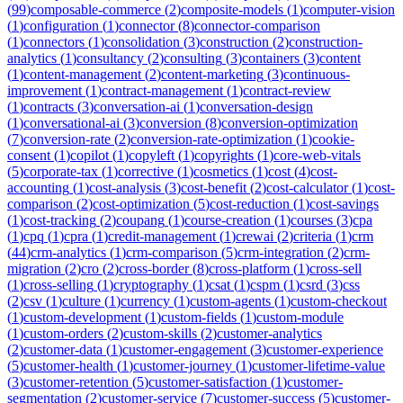
(
99
)
composable-commerce
(
2
)
composite-models
(
1
)
computer-vision
(
1
)
configuration
(
1
)
connector
(
8
)
connector-comparison
(
1
)
connectors
(
1
)
consolidation
(
3
)
construction
(
2
)
construction-
analytics
(
1
)
consultancy
(
2
)
consulting
(
3
)
containers
(
3
)
content
(
1
)
content-management
(
2
)
content-marketing
(
3
)
continuous-
improvement
(
1
)
contract-management
(
1
)
contract-review
(
1
)
contracts
(
3
)
conversation-ai
(
1
)
conversation-design
(
1
)
conversational-ai
(
3
)
conversion
(
8
)
conversion-optimization
(
7
)
conversion-rate
(
2
)
conversion-rate-optimization
(
1
)
cookie-
consent
(
1
)
copilot
(
1
)
copyleft
(
1
)
copyrights
(
1
)
core-web-vitals
(
5
)
corporate-tax
(
1
)
corrective
(
1
)
cosmetics
(
1
)
cost
(
4
)
cost-
accounting
(
1
)
cost-analysis
(
3
)
cost-benefit
(
2
)
cost-calculator
(
1
)
cost-
comparison
(
2
)
cost-optimization
(
5
)
cost-reduction
(
1
)
cost-savings
(
1
)
cost-tracking
(
2
)
coupang
(
1
)
course-creation
(
1
)
courses
(
3
)
cpa
(
1
)
cpq
(
1
)
cpra
(
1
)
credit-management
(
1
)
crewai
(
2
)
criteria
(
1
)
crm
(
44
)
crm-analytics
(
1
)
crm-comparison
(
5
)
crm-integration
(
2
)
crm-
migration
(
2
)
cro
(
2
)
cross-border
(
8
)
cross-platform
(
1
)
cross-sell
(
1
)
cross-selling
(
1
)
cryptography
(
1
)
csat
(
1
)
cspm
(
1
)
csrd
(
3
)
css
(
2
)
csv
(
1
)
culture
(
1
)
currency
(
1
)
custom-agents
(
1
)
custom-checkout
(
1
)
custom-development
(
1
)
custom-fields
(
1
)
custom-module
(
1
)
custom-orders
(
2
)
custom-skills
(
2
)
customer-analytics
(
2
)
customer-data
(
1
)
customer-engagement
(
3
)
customer-experience
(
5
)
customer-health
(
1
)
customer-journey
(
1
)
customer-lifetime-value
(
3
)
customer-retention
(
5
)
customer-satisfaction
(
1
)
customer-
segmentation
(
2
)
customer-service
(
7
)
customer-success
(
5
)
customer-