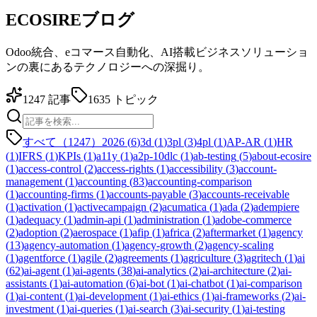
ECOSIREブログ
Odoo統合、eコマース自動化、AI搭載ビジネスソリューショ
ンの裏にあるテクノロジーへの深掘り。
1247
記事
1635
トピック
すべて（1247）
2026
(
6
)
3d
(
1
)
3pl
(
3
)
4pl
(
1
)
AP-AR
(
1
)
HR
(
1
)
IFRS
(
1
)
KPIs
(
1
)
a11y
(
1
)
a2p-10dlc
(
1
)
ab-testing
(
5
)
about-ecosire
(
1
)
access-control
(
2
)
access-rights
(
1
)
accessibility
(
3
)
account-
management
(
1
)
accounting
(
83
)
accounting-comparison
(
1
)
accounting-firms
(
1
)
accounts-payable
(
3
)
accounts-receivable
(
1
)
activation
(
1
)
activecampaign
(
2
)
acumatica
(
1
)
ada
(
2
)
adempiere
(
1
)
adequacy
(
1
)
admin-api
(
1
)
administration
(
1
)
adobe-commerce
(
2
)
adoption
(
2
)
aerospace
(
1
)
afip
(
1
)
africa
(
2
)
aftermarket
(
1
)
agency
(
13
)
agency-automation
(
1
)
agency-growth
(
2
)
agency-scaling
(
1
)
agentforce
(
1
)
agile
(
2
)
agreements
(
1
)
agriculture
(
3
)
agritech
(
1
)
ai
(
62
)
ai-agent
(
1
)
ai-agents
(
38
)
ai-analytics
(
2
)
ai-architecture
(
2
)
ai-
assistants
(
1
)
ai-automation
(
6
)
ai-bot
(
1
)
ai-chatbot
(
1
)
ai-comparison
(
1
)
ai-content
(
1
)
ai-development
(
1
)
ai-ethics
(
1
)
ai-frameworks
(
2
)
ai-
investment
(
1
)
ai-queries
(
1
)
ai-search
(
3
)
ai-security
(
1
)
ai-testing