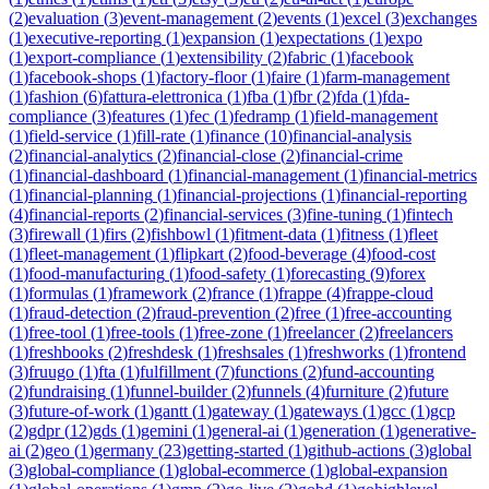
(
2
)
evaluation
(
3
)
event-management
(
2
)
events
(
1
)
excel
(
3
)
exchanges
(
1
)
executive-reporting
(
1
)
expansion
(
1
)
expectations
(
1
)
expo
(
1
)
export-compliance
(
1
)
extensibility
(
2
)
fabric
(
1
)
facebook
(
1
)
facebook-shops
(
1
)
factory-floor
(
1
)
faire
(
1
)
farm-management
(
1
)
fashion
(
6
)
fattura-elettronica
(
1
)
fba
(
1
)
fbr
(
2
)
fda
(
1
)
fda-
compliance
(
3
)
features
(
1
)
fec
(
1
)
fedramp
(
1
)
field-management
(
1
)
field-service
(
1
)
fill-rate
(
1
)
finance
(
10
)
financial-analysis
(
2
)
financial-analytics
(
2
)
financial-close
(
2
)
financial-crime
(
1
)
financial-dashboard
(
1
)
financial-management
(
1
)
financial-metrics
(
1
)
financial-planning
(
1
)
financial-projections
(
1
)
financial-reporting
(
4
)
financial-reports
(
2
)
financial-services
(
3
)
fine-tuning
(
1
)
fintech
(
3
)
firewall
(
1
)
firs
(
2
)
fishbowl
(
1
)
fitment-data
(
1
)
fitness
(
1
)
fleet
(
1
)
fleet-management
(
1
)
flipkart
(
2
)
food-beverage
(
4
)
food-cost
(
1
)
food-manufacturing
(
1
)
food-safety
(
1
)
forecasting
(
9
)
forex
(
1
)
formulas
(
1
)
framework
(
2
)
france
(
1
)
frappe
(
4
)
frappe-cloud
(
1
)
fraud-detection
(
2
)
fraud-prevention
(
2
)
free
(
1
)
free-accounting
(
1
)
free-tool
(
1
)
free-tools
(
1
)
free-zone
(
1
)
freelancer
(
2
)
freelancers
(
1
)
freshbooks
(
2
)
freshdesk
(
1
)
freshsales
(
1
)
freshworks
(
1
)
frontend
(
3
)
fruugo
(
1
)
fta
(
1
)
fulfillment
(
7
)
functions
(
2
)
fund-accounting
(
2
)
fundraising
(
1
)
funnel-builder
(
2
)
funnels
(
4
)
furniture
(
2
)
future
(
3
)
future-of-work
(
1
)
gantt
(
1
)
gateway
(
1
)
gateways
(
1
)
gcc
(
1
)
gcp
(
2
)
gdpr
(
12
)
gds
(
1
)
gemini
(
1
)
general-ai
(
1
)
generation
(
1
)
generative-
ai
(
2
)
geo
(
1
)
germany
(
23
)
getting-started
(
1
)
github-actions
(
3
)
global
(
3
)
global-compliance
(
1
)
global-ecommerce
(
1
)
global-expansion