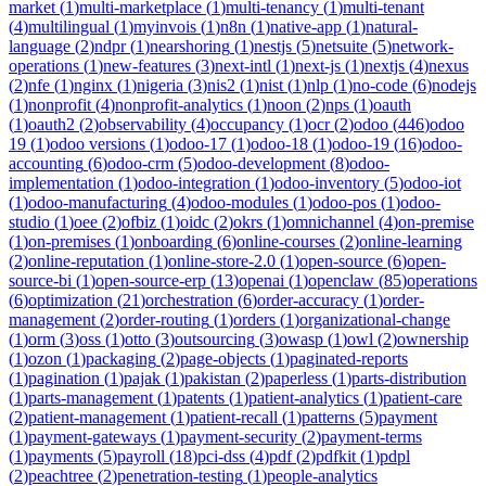
market
(
1
)
multi-marketplace
(
1
)
multi-tenancy
(
1
)
multi-tenant
(
4
)
multilingual
(
1
)
myinvois
(
1
)
n8n
(
1
)
native-app
(
1
)
natural-
language
(
2
)
ndpr
(
1
)
nearshoring
(
1
)
nestjs
(
5
)
netsuite
(
5
)
network-
operations
(
1
)
new-features
(
3
)
next-intl
(
1
)
next-js
(
1
)
nextjs
(
4
)
nexus
(
2
)
nfe
(
1
)
nginx
(
1
)
nigeria
(
3
)
nis2
(
1
)
nist
(
1
)
nlp
(
1
)
no-code
(
6
)
nodejs
(
1
)
nonprofit
(
4
)
nonprofit-analytics
(
1
)
noon
(
2
)
nps
(
1
)
oauth
(
1
)
oauth2
(
2
)
observability
(
4
)
occupancy
(
1
)
ocr
(
2
)
odoo
(
446
)
odoo
19
(
1
)
odoo versions
(
1
)
odoo-17
(
1
)
odoo-18
(
1
)
odoo-19
(
16
)
odoo-
accounting
(
6
)
odoo-crm
(
5
)
odoo-development
(
8
)
odoo-
implementation
(
1
)
odoo-integration
(
1
)
odoo-inventory
(
5
)
odoo-iot
(
1
)
odoo-manufacturing
(
4
)
odoo-modules
(
1
)
odoo-pos
(
1
)
odoo-
studio
(
1
)
oee
(
2
)
ofbiz
(
1
)
oidc
(
2
)
okrs
(
1
)
omnichannel
(
4
)
on-premise
(
1
)
on-premises
(
1
)
onboarding
(
6
)
online-courses
(
2
)
online-learning
(
2
)
online-reputation
(
1
)
online-store-2.0
(
1
)
open-source
(
6
)
open-
source-bi
(
1
)
open-source-erp
(
13
)
openai
(
1
)
openclaw
(
85
)
operations
(
6
)
optimization
(
21
)
orchestration
(
6
)
order-accuracy
(
1
)
order-
management
(
2
)
order-routing
(
1
)
orders
(
1
)
organizational-change
(
1
)
orm
(
3
)
oss
(
1
)
otto
(
3
)
outsourcing
(
3
)
owasp
(
1
)
owl
(
2
)
ownership
(
1
)
ozon
(
1
)
packaging
(
2
)
page-objects
(
1
)
paginated-reports
(
1
)
pagination
(
1
)
pajak
(
1
)
pakistan
(
2
)
paperless
(
1
)
parts-distribution
(
1
)
parts-management
(
1
)
patents
(
1
)
patient-analytics
(
1
)
patient-care
(
2
)
patient-management
(
1
)
patient-recall
(
1
)
patterns
(
5
)
payment
(
1
)
payment-gateways
(
1
)
payment-security
(
2
)
payment-terms
(
1
)
payments
(
5
)
payroll
(
18
)
pci-dss
(
4
)
pdf
(
2
)
pdfkit
(
1
)
pdpl
(
2
)
peachtree
(
2
)
penetration-testing
(
1
)
people-analytics