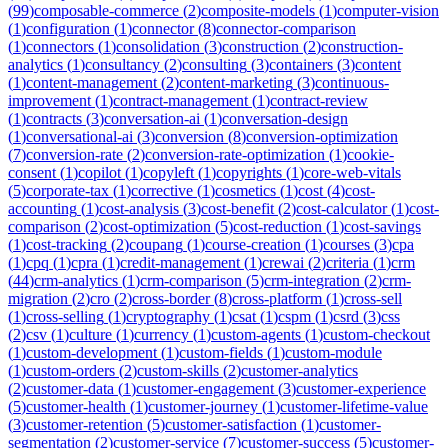
(
99
)
composable-commerce
(
2
)
composite-models
(
1
)
computer-vision
(
1
)
configuration
(
1
)
connector
(
8
)
connector-comparison
(
1
)
connectors
(
1
)
consolidation
(
3
)
construction
(
2
)
construction-
analytics
(
1
)
consultancy
(
2
)
consulting
(
3
)
containers
(
3
)
content
(
1
)
content-management
(
2
)
content-marketing
(
3
)
continuous-
improvement
(
1
)
contract-management
(
1
)
contract-review
(
1
)
contracts
(
3
)
conversation-ai
(
1
)
conversation-design
(
1
)
conversational-ai
(
3
)
conversion
(
8
)
conversion-optimization
(
7
)
conversion-rate
(
2
)
conversion-rate-optimization
(
1
)
cookie-
consent
(
1
)
copilot
(
1
)
copyleft
(
1
)
copyrights
(
1
)
core-web-vitals
(
5
)
corporate-tax
(
1
)
corrective
(
1
)
cosmetics
(
1
)
cost
(
4
)
cost-
accounting
(
1
)
cost-analysis
(
3
)
cost-benefit
(
2
)
cost-calculator
(
1
)
cost-
comparison
(
2
)
cost-optimization
(
5
)
cost-reduction
(
1
)
cost-savings
(
1
)
cost-tracking
(
2
)
coupang
(
1
)
course-creation
(
1
)
courses
(
3
)
cpa
(
1
)
cpq
(
1
)
cpra
(
1
)
credit-management
(
1
)
crewai
(
2
)
criteria
(
1
)
crm
(
44
)
crm-analytics
(
1
)
crm-comparison
(
5
)
crm-integration
(
2
)
crm-
migration
(
2
)
cro
(
2
)
cross-border
(
8
)
cross-platform
(
1
)
cross-sell
(
1
)
cross-selling
(
1
)
cryptography
(
1
)
csat
(
1
)
cspm
(
1
)
csrd
(
3
)
css
(
2
)
csv
(
1
)
culture
(
1
)
currency
(
1
)
custom-agents
(
1
)
custom-checkout
(
1
)
custom-development
(
1
)
custom-fields
(
1
)
custom-module
(
1
)
custom-orders
(
2
)
custom-skills
(
2
)
customer-analytics
(
2
)
customer-data
(
1
)
customer-engagement
(
3
)
customer-experience
(
5
)
customer-health
(
1
)
customer-journey
(
1
)
customer-lifetime-value
(
3
)
customer-retention
(
5
)
customer-satisfaction
(
1
)
customer-
segmentation
(
2
)
customer-service
(
7
)
customer-success
(
5
)
customer-