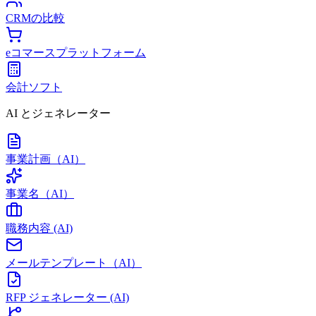
CRMの比較
eコマースプラットフォーム
会計ソフト
AI とジェネレーター
事業計画（AI）
事業名（AI）
職務内容 (AI)
メールテンプレート（AI）
RFP ジェネレーター (AI)