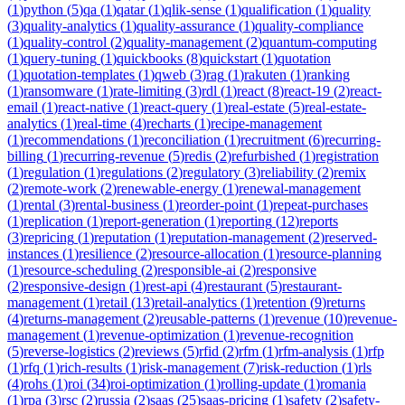
(
1
)
python
(
5
)
qa
(
1
)
qatar
(
1
)
qlik-sense
(
1
)
qualification
(
1
)
quality
(
3
)
quality-analytics
(
1
)
quality-assurance
(
1
)
quality-compliance
(
1
)
quality-control
(
2
)
quality-management
(
2
)
quantum-computing
(
1
)
query-tuning
(
1
)
quickbooks
(
8
)
quickstart
(
1
)
quotation
(
1
)
quotation-templates
(
1
)
qweb
(
3
)
rag
(
1
)
rakuten
(
1
)
ranking
(
1
)
ransomware
(
1
)
rate-limiting
(
3
)
rdl
(
1
)
react
(
8
)
react-19
(
2
)
react-
email
(
1
)
react-native
(
1
)
react-query
(
1
)
real-estate
(
5
)
real-estate-
analytics
(
1
)
real-time
(
4
)
recharts
(
1
)
recipe-management
(
1
)
recommendations
(
1
)
reconciliation
(
1
)
recruitment
(
6
)
recurring-
billing
(
1
)
recurring-revenue
(
5
)
redis
(
2
)
refurbished
(
1
)
registration
(
1
)
regulation
(
1
)
regulations
(
2
)
regulatory
(
3
)
reliability
(
2
)
remix
(
2
)
remote-work
(
2
)
renewable-energy
(
1
)
renewal-management
(
1
)
rental
(
3
)
rental-business
(
1
)
reorder-point
(
1
)
repeat-purchases
(
1
)
replication
(
1
)
report-generation
(
1
)
reporting
(
12
)
reports
(
3
)
repricing
(
1
)
reputation
(
1
)
reputation-management
(
2
)
reserved-
instances
(
1
)
resilience
(
2
)
resource-allocation
(
1
)
resource-planning
(
1
)
resource-scheduling
(
2
)
responsible-ai
(
2
)
responsive
(
2
)
responsive-design
(
1
)
rest-api
(
4
)
restaurant
(
5
)
restaurant-
management
(
1
)
retail
(
13
)
retail-analytics
(
1
)
retention
(
9
)
returns
(
4
)
returns-management
(
2
)
reusable-patterns
(
1
)
revenue
(
10
)
revenue-
management
(
1
)
revenue-optimization
(
1
)
revenue-recognition
(
5
)
reverse-logistics
(
2
)
reviews
(
5
)
rfid
(
2
)
rfm
(
1
)
rfm-analysis
(
1
)
rfp
(
1
)
rfq
(
1
)
rich-results
(
1
)
risk-management
(
7
)
risk-reduction
(
1
)
rls
(
4
)
rohs
(
1
)
roi
(
34
)
roi-optimization
(
1
)
rolling-update
(
1
)
romania
(
1
)
rpa
(
3
)
rsc
(
2
)
russia
(
2
)
saas
(
25
)
saas-pricing
(
1
)
safety
(
2
)
safety-