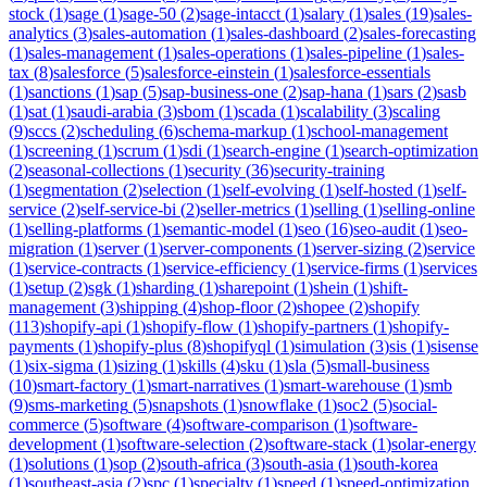
stock
(
1
)
sage
(
1
)
sage-50
(
2
)
sage-intacct
(
1
)
salary
(
1
)
sales
(
19
)
sales-
analytics
(
3
)
sales-automation
(
1
)
sales-dashboard
(
2
)
sales-forecasting
(
1
)
sales-management
(
1
)
sales-operations
(
1
)
sales-pipeline
(
1
)
sales-
tax
(
8
)
salesforce
(
5
)
salesforce-einstein
(
1
)
salesforce-essentials
(
1
)
sanctions
(
1
)
sap
(
5
)
sap-business-one
(
2
)
sap-hana
(
1
)
sars
(
2
)
sasb
(
1
)
sat
(
1
)
saudi-arabia
(
3
)
sbom
(
1
)
scada
(
1
)
scalability
(
3
)
scaling
(
9
)
sccs
(
2
)
scheduling
(
6
)
schema-markup
(
1
)
school-management
(
1
)
screening
(
1
)
scrum
(
1
)
sdi
(
1
)
search-engine
(
1
)
search-optimization
(
2
)
seasonal-collections
(
1
)
security
(
36
)
security-training
(
1
)
segmentation
(
2
)
selection
(
1
)
self-evolving
(
1
)
self-hosted
(
1
)
self-
service
(
2
)
self-service-bi
(
2
)
seller-metrics
(
1
)
selling
(
1
)
selling-online
(
1
)
selling-platforms
(
1
)
semantic-model
(
1
)
seo
(
16
)
seo-audit
(
1
)
seo-
migration
(
1
)
server
(
1
)
server-components
(
1
)
server-sizing
(
2
)
service
(
1
)
service-contracts
(
1
)
service-efficiency
(
1
)
service-firms
(
1
)
services
(
1
)
setup
(
2
)
sgk
(
1
)
sharding
(
1
)
sharepoint
(
1
)
shein
(
1
)
shift-
management
(
3
)
shipping
(
4
)
shop-floor
(
2
)
shopee
(
2
)
shopify
(
113
)
shopify-api
(
1
)
shopify-flow
(
1
)
shopify-partners
(
1
)
shopify-
payments
(
1
)
shopify-plus
(
8
)
shopifyql
(
1
)
simulation
(
3
)
sis
(
1
)
sisense
(
1
)
six-sigma
(
1
)
sizing
(
1
)
skills
(
4
)
sku
(
1
)
sla
(
5
)
small-business
(
10
)
smart-factory
(
1
)
smart-narratives
(
1
)
smart-warehouse
(
1
)
smb
(
9
)
sms-marketing
(
5
)
snapshots
(
1
)
snowflake
(
1
)
soc2
(
5
)
social-
commerce
(
5
)
software
(
4
)
software-comparison
(
1
)
software-
development
(
1
)
software-selection
(
2
)
software-stack
(
1
)
solar-energy
(
1
)
solutions
(
1
)
sop
(
2
)
south-africa
(
3
)
south-asia
(
1
)
south-korea
(
1
)
southeast-asia
(
2
)
spc
(
1
)
specialty
(
1
)
speed
(
1
)
speed-optimization