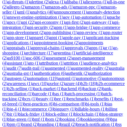
(
1
)
ai-threats
(
1
)
alerting
(
2
)
alexa
(
1
)
alibaba
(
1
)
aliexpress
(
1
)
all-in-one
(
2
)
allegro
(
2
)
amazon
(
7
)
amazon-ads
(
1
)
amazon-ppc
(
1
)
amazon-
seller
(
1
)
aml
(
1
)
analytics
(
40
)
announcement
(
1
)
anomaly-detection
(
1
)
answer-engine-optimization
(
1
)
aov
(
1
)
ap-automation
(
1
)
apache
(
1
)
apcs
(
1
)
api
(
22
)
api-economy
(
1
)
api-first
(
2
)
api-gateway
(
1
)
api-
integration
(
3
)
api-security
(
2
)
apm
(
1
)
app-bridge
(
1
)
app-commerce
(
1
)
app-development
(
2
)
app-publishing
(
1
)
app-review
(
1
)
app-router
(
1
)
app-store
(
1
)
apparel
(
3
)
appi
(
1
)
apple-pay
(
1
)
applicant-tracking
(
1
)
applications
(
1
)
appointment-booking
(
2
)
appointments
(
1
)
appraisals
(
1
)
approval-chains
(
1
)
approvals
(
3
)
apps
(
1
)
ar
(
1
)
ar-
shopping
(
1
)
architecture
(
17
)
argentina
(
1
)
artificial-intelligence
(
2
)
as9100
(
1
)
asc-606
(
3
)
assessment
(
2
)
asset-management
(
4
)
assistant
(
1
)
ato
(
1
)
attribution
(
1
)
attrition
(
1
)
audience-analytics
(
1
)
audit
(
7
)
audit-trail
(
1
)
augmented
(
1
)
augmented-reality
(
2
)
australia
(
2
)
australia-gst
(
1
)
authentication
(
6
)
authentik
(
2
)
authorization
(
3
)
autogen
(
2
)
automation
(
119
)
automl
(
1
)
automotive
(
5
)
autonomous
(
2
)
awareness
(
1
)
aws
(
10
)
axelor
(
2
)
azure
(
4
)
b2b
(
18
)
b2b-ecommerce
(
1
)
b2b-selling
(
1
)
back-market
(
1
)
backend
(
6
)
backup
(
2
)
bank-
reconciliation
(
1
)
barcode
(
1
)
bas
(
1
)
batch-processing
(
1
)
batch-
tracking
(
2
)
bcrs
(
1
)
beauty
(
1
)
bee
(
1
)
benchmarks
(
1
)
benefits
(
1
)
best-
of-breed
(
1
)
best-practices
(
6
)
bi-comparison
(
8
)
bi-tools
(
1
)
bias
(
1
)
big-4
(
1
)
bigcommerce
(
3
)
bigquery
(
1
)
billable-hours
(
1
)
billing
(
7
)
bir
(
1
)
black-friday
(
1
)
block-editor
(
1
)
blockchain
(
1
)
blog-strategy
(
1
)
blue-green
(
1
)
bmf
(
1
)
bom
(
2
)
booking
(
5
)
bookkeeping
(
9
)
bpa
(
1
)
bpm
(
1
)
brand
(
2
)
branding
(
1
)
brazil
(
2
)
breach-notification
(
1
)
bss