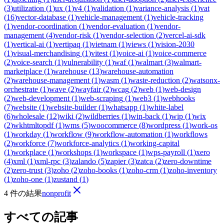
(
3
)
utilization
(
1
)
ux
(
1
)
v4
(
1
)
validation
(
1
)
variance-analysis
(
1
)
vat
(
16
)
vector-database
(
1
)
vehicle-management
(
1
)
vehicle-tracking
(
1
)
vendor-coordination
(
1
)
vendor-evaluation
(
1
)
vendor-
management
(
4
)
vendor-risk
(
1
)
vendor-selection
(
2
)
vercel-ai-sdk
(
1
)
vertical-ai
(
1
)
vertipaq
(
1
)
vietnam
(
1
)
views
(
1
)
vision-2030
(
1
)
visual-merchandising
(
1
)
vitest
(
1
)
voice-ai
(
1
)
voice-commerce
(
2
)
voice-search
(
1
)
vulnerability
(
1
)
waf
(
1
)
walmart
(
3
)
walmart-
marketplace
(
1
)
warehouse
(
13
)
warehouse-automation
(
2
)
warehouse-management
(
1
)
wasm
(
1
)
waste-reduction
(
2
)
watsonx-
orchestrate
(
1
)
wave
(
2
)
wayfair
(
2
)
wcag
(
2
)
web
(
1
)
web-design
(
2
)
web-development
(
1
)
web-scraping
(
1
)
web3
(
1
)
webhooks
(
7
)
website
(
1
)
website-builder
(
1
)
whatsapp
(
1
)
white-label
(
6
)
wholesale
(
12
)
wiki
(
2
)
wildberries
(
1
)
win-back
(
1
)
wip
(
1
)
wix
(
2
)
wkhtmltopdf
(
1
)
wms
(
5
)
woocommerce
(
8
)
wordpress
(
1
)
work-os
(
1
)
workday
(
1
)
workflow
(
9
)
workflow-automation
(
1
)
workflows
(
2
)
workforce
(
7
)
workforce-analytics
(
1
)
working-capital
(
1
)
workplace
(
1
)
workshops
(
1
)
workspace
(
1
)
wps-payroll
(
1
)
xero
(
4
)
xml
(
1
)
xml-rpc
(
3
)
zalando
(
5
)
zapier
(
3
)
zatca
(
2
)
zero-downtime
(
2
)
zero-trust
(
3
)
zoho
(
2
)
zoho-books
(
1
)
zoho-crm
(
1
)
zoho-inventory
(
1
)
zoho-one
(
1
)
zustand
(
1
)
4 件の結果
nonprofit
すべての記事