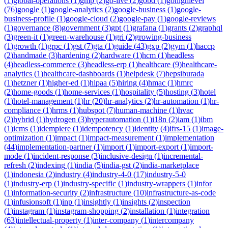
(
1
)
global-operations
(
1
)
gmp
(
2
)
go-live
(
2
)
gobd
(
1
)
gohighlevel
(
76
)
google
(
1
)
google-analytics
(
2
)
google-business
(
1
)
google-
business-profile
(
1
)
google-cloud
(
2
)
google-pay
(
1
)
google-reviews
(
1
)
governance
(
8
)
government
(
3
)
gpt
(
1
)
grafana
(
1
)
grants
(
2
)
graphql
(
3
)
green-it
(
1
)
green-warehouse
(
1
)
gri
(
2
)
growing-business
(
1
)
growth
(
1
)
grpc
(
1
)
gst
(
7
)
gta
(
1
)
guide
(
43
)
gxp
(
2
)
gym
(
1
)
haccp
(
2
)
handmade
(
3
)
hardening
(
2
)
hardware
(
1
)
hcm
(
1
)
headless
(
4
)
headless-commerce
(
3
)
headless-erp
(
1
)
healthcare
(
9
)
healthcare-
analytics
(
1
)
healthcare-dashboards
(
1
)
helpdesk
(
7
)
hepsiburada
(
1
)
hetzner
(
1
)
higher-ed
(
1
)
hipaa
(
5
)
hiring
(
4
)
hmac
(
1
)
hmrc
(
2
)
home-goods
(
1
)
home-services
(
1
)
hospitality
(
5
)
hosting
(
3
)
hotel
(
1
)
hotel-management
(
1
)
hr
(
20
)
hr-analytics
(
2
)
hr-automation
(
1
)
hr-
compliance
(
1
)
hrms
(
1
)
hubspot
(
7
)
human-machine
(
1
)
hvac
(
2
)
hybrid
(
1
)
hydrogen
(
3
)
hyperautomation
(
1
)
i18n
(
2
)
iam
(
1
)
ibm
(
1
)
icms
(
1
)
idempiere
(
1
)
idempotency
(
1
)
identity
(
4
)
ifrs-15
(
1
)
image-
optimization
(
1
)
impact
(
1
)
impact-measurement
(
1
)
implementation
(
44
)
implementation-partner
(
1
)
import
(
1
)
import-export
(
1
)
import-
mode
(
1
)
incident-response
(
3
)
inclusive-design
(
1
)
incremental-
refresh
(
2
)
indexing
(
1
)
india
(
5
)
india-gst
(
2
)
india-marketplace
(
1
)
indonesia
(
2
)
industry
(
4
)
industry-4-0
(
17
)
industry-5-0
(
1
)
industry-erp
(
1
)
industry-specific
(
1
)
industry-wrappers
(
1
)
infor
(
1
)
information-security
(
2
)
infrastructure
(
10
)
infrastructure-as-code
(
1
)
infusionsoft
(
1
)
inp
(
1
)
insightly
(
1
)
insights
(
2
)
inspection
(
1
)
instagram
(
1
)
instagram-shopping
(
2
)
installation
(
1
)
integration
(
63
)
intellectual-property
(
1
)
inter-company
(
1
)
intercompany