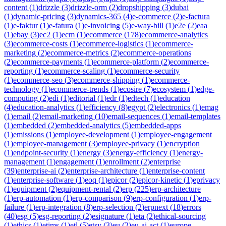
content
(
1
)
drizzle
(
3
)
drizzle-orm
(
2
)
dropshipping
(
3
)
dubai
(
1
)
dynamic-pricing
(
3
)
dynamics-365
(
4
)
e-commerce
(
2
)
e-factura
(
1
)
e-faktur
(
1
)
e-fatura
(
1
)
e-invoicing
(
5
)
e-way-bill
(
1
)
e2e
(
2
)
eaa
(
1
)
ebay
(
3
)
ec2
(
1
)
ecm
(
1
)
ecommerce
(
178
)
ecommerce-analytics
(
3
)
ecommerce-costs
(
1
)
ecommerce-logistics
(
1
)
ecommerce-
marketing
(
2
)
ecommerce-metrics
(
2
)
ecommerce-operations
(
2
)
ecommerce-payments
(
1
)
ecommerce-platform
(
2
)
ecommerce-
reporting
(
1
)
ecommerce-scaling
(
1
)
ecommerce-security
(
1
)
ecommerce-seo
(
3
)
ecommerce-shipping
(
1
)
ecommerce-
technology
(
1
)
ecommerce-trends
(
1
)
ecosire
(
7
)
ecosystem
(
1
)
edge-
computing
(
2
)
edi
(
1
)
editorial
(
1
)
edr
(
1
)
edtech
(
1
)
education
(
4
)
education-analytics
(
1
)
efficiency
(
8
)
egypt
(
2
)
electronics
(
1
)
emag
(
1
)
email
(
2
)
email-marketing
(
10
)
email-sequences
(
1
)
email-templates
(
1
)
embedded
(
2
)
embedded-analytics
(
5
)
embedded-apps
(
1
)
emissions
(
1
)
employee-development
(
1
)
employee-engagement
(
1
)
employee-management
(
3
)
employee-privacy
(
1
)
encryption
(
1
)
endpoint-security
(
1
)
energy
(
3
)
energy-efficiency
(
1
)
energy-
management
(
1
)
engagement
(
1
)
enrollment
(
2
)
enterprise
(
39
)
enterprise-ai
(
2
)
enterprise-architecture
(
1
)
enterprise-content
(
1
)
enterprise-software
(
1
)
eoq
(
1
)
epicor
(
2
)
epicor-kinetic
(
1
)
eprivacy
(
1
)
equipment
(
2
)
equipment-rental
(
2
)
erp
(
225
)
erp-architecture
(
1
)
erp-automation
(
1
)
erp-comparison
(
9
)
erp-configuration
(
1
)
erp-
failure
(
1
)
erp-integration
(
8
)
erp-selection
(
2
)
erpnext
(
18
)
errors
(
40
)
esg
(
5
)
esg-reporting
(
2
)
esignature
(
1
)
eta
(
2
)
ethical-sourcing
(
1
)
ethics
(
1
)
etims
(
1
)
etl
(
5
)
etsy
(
3
)
eu
(
2
)
eu-ai-act
(
1
)
europe