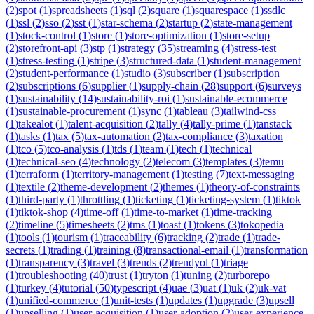
(
2
)
spot
(
1
)
spreadsheets
(
1
)
sql
(
2
)
square
(
1
)
squarespace
(
1
)
ssdlc
(
1
)
ssl
(
2
)
sso
(
2
)
sst
(
1
)
star-schema
(
2
)
startup
(
2
)
state-management
(
1
)
stock-control
(
1
)
store
(
1
)
store-optimization
(
1
)
store-setup
(
2
)
storefront-api
(
3
)
stp
(
1
)
strategy
(
35
)
streaming
(
4
)
stress-test
(
1
)
stress-testing
(
1
)
stripe
(
3
)
structured-data
(
1
)
student-management
(
2
)
student-performance
(
1
)
studio
(
3
)
subscriber
(
1
)
subscription
(
2
)
subscriptions
(
6
)
supplier
(
1
)
supply-chain
(
28
)
support
(
6
)
surveys
(
1
)
sustainability
(
14
)
sustainability-roi
(
1
)
sustainable-ecommerce
(
1
)
sustainable-procurement
(
1
)
sync
(
1
)
tableau
(
3
)
tailwind-css
(
1
)
takealot
(
1
)
talent-acquisition
(
2
)
tally
(
4
)
tally-prime
(
1
)
tanstack
(
1
)
tasks
(
1
)
tax
(
5
)
tax-automation
(
2
)
tax-compliance
(
3
)
taxation
(
1
)
tco
(
5
)
tco-analysis
(
1
)
tds
(
1
)
team
(
1
)
tech
(
1
)
technical
(
1
)
technical-seo
(
4
)
technology
(
2
)
telecom
(
3
)
templates
(
3
)
temu
(
1
)
terraform
(
1
)
territory-management
(
1
)
testing
(
7
)
text-messaging
(
1
)
textile
(
2
)
theme-development
(
2
)
themes
(
1
)
theory-of-constraints
(
1
)
third-party
(
1
)
throttling
(
1
)
ticketing
(
1
)
ticketing-system
(
1
)
tiktok
(
1
)
tiktok-shop
(
4
)
time-off
(
1
)
time-to-market
(
1
)
time-tracking
(
2
)
timeline
(
5
)
timesheets
(
2
)
tms
(
1
)
toast
(
1
)
tokens
(
3
)
tokopedia
(
1
)
tools
(
1
)
tourism
(
1
)
traceability
(
6
)
tracking
(
2
)
trade
(
1
)
trade-
secrets
(
1
)
trading
(
1
)
training
(
8
)
transactional-email
(
1
)
transformation
(
1
)
transparency
(
3
)
travel
(
3
)
trends
(
2
)
trendyol
(
1
)
triage
(
1
)
troubleshooting
(
40
)
trust
(
1
)
tryton
(
1
)
tuning
(
2
)
turborepo
(
1
)
turkey
(
4
)
tutorial
(
50
)
typescript
(
4
)
uae
(
3
)
uat
(
1
)
uk
(
2
)
uk-vat
(
1
)
unified-commerce
(
1
)
unit-tests
(
1
)
updates
(
1
)
upgrade
(
3
)
upsell
(
1
)
upselling
(
1
)
user-acquisition
(
1
)
user-adoption
(
2
)
user-experience