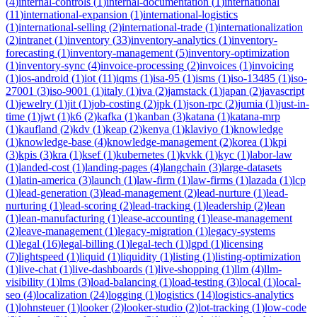
(
4
)
internal-controls
(
1
)
internal-documentation
(
1
)
international
(
11
)
international-expansion
(
1
)
international-logistics
(
1
)
international-selling
(
2
)
international-trade
(
1
)
internationalization
(
2
)
intranet
(
1
)
inventory
(
33
)
inventory-analytics
(
1
)
inventory-
forecasting
(
1
)
inventory-management
(
5
)
inventory-optimization
(
1
)
inventory-sync
(
4
)
invoice-processing
(
2
)
invoices
(
1
)
invoicing
(
1
)
ios-android
(
1
)
iot
(
11
)
iqms
(
1
)
isa-95
(
1
)
isms
(
1
)
iso-13485
(
1
)
iso-
27001
(
3
)
iso-9001
(
1
)
italy
(
1
)
iva
(
2
)
jamstack
(
1
)
japan
(
2
)
javascript
(
1
)
jewelry
(
1
)
jit
(
1
)
job-costing
(
2
)
jpk
(
1
)
json-rpc
(
2
)
jumia
(
1
)
just-in-
time
(
1
)
jwt
(
1
)
k6
(
2
)
kafka
(
1
)
kanban
(
3
)
katana
(
1
)
katana-mrp
(
1
)
kaufland
(
2
)
kdv
(
1
)
keap
(
2
)
kenya
(
1
)
klaviyo
(
1
)
knowledge
(
1
)
knowledge-base
(
4
)
knowledge-management
(
2
)
korea
(
1
)
kpi
(
3
)
kpis
(
3
)
kra
(
1
)
ksef
(
1
)
kubernetes
(
1
)
kvkk
(
1
)
kyc
(
1
)
labor-law
(
1
)
landed-cost
(
1
)
landing-pages
(
4
)
langchain
(
3
)
large-datasets
(
1
)
latin-america
(
3
)
launch
(
1
)
law-firm
(
1
)
law-firms
(
1
)
lazada
(
1
)
lcp
(
1
)
lead-generation
(
3
)
lead-management
(
2
)
lead-nurture
(
1
)
lead-
nurturing
(
1
)
lead-scoring
(
2
)
lead-tracking
(
1
)
leadership
(
2
)
lean
(
1
)
lean-manufacturing
(
1
)
lease-accounting
(
1
)
lease-management
(
2
)
leave-management
(
1
)
legacy-migration
(
1
)
legacy-systems
(
1
)
legal
(
16
)
legal-billing
(
1
)
legal-tech
(
1
)
lgpd
(
1
)
licensing
(
7
)
lightspeed
(
1
)
liquid
(
1
)
liquidity
(
1
)
listing
(
1
)
listing-optimization
(
1
)
live-chat
(
1
)
live-dashboards
(
1
)
live-shopping
(
1
)
llm
(
4
)
llm-
visibility
(
1
)
lms
(
3
)
load-balancing
(
1
)
load-testing
(
3
)
local
(
1
)
local-
seo
(
4
)
localization
(
24
)
logging
(
1
)
logistics
(
14
)
logistics-analytics
(
1
)
lohnsteuer
(
1
)
looker
(
2
)
looker-studio
(
2
)
lot-tracking
(
1
)
low-code