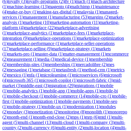
(
6
)
loyalty
(
3
)
loyalty-programs
(
2
)
ltv
(
1
)
mach
(
1
)
mach-architecture
(
1
)
machine-learning
(
13
)
magento
(
4
)
mailchimp
(
1
)
maintenance
(
4
)
make-or-buy
(
1
)
making-tax-digital
(
1
)
malaysia
(
1
)
managed-
services
(
1
)
management
(
1
)
manufacturing
(
53
)
margins
(
2
)
market-
analysis
(
1
)
marketing
(
10
)
marketing-automation
(
11
)
marketing-
platform
(
4
)
marketplace
(
22
)
marketplace-advertising
(
1
)
marketplace-analytics
(
1
)
marketplace-fees
(
1
)
marketplace-
integration
(
9
)
marketplace-operations
(
1
)
marketplace-optimization
(
1
)
marketplace-performance
(
1
)
marketplace-seller-operations
(
17
)
marketplace-selling
(
9
)
marketplace-strategy
(
1
)
markets
(
1
)
markets-pro
(
1
)
master-data
(
1
)
matter-management
(
1
)
mcommerce
(
2
)
measurement
(
1
)
media
(
3
)
medical-device
(
1
)
membership
(
2
)
membership-sites
(
3
)
memberships
(
1
)
mercadolibre
(
2
)
mes
(
2
)
messaging
(
1
)
metabase
(
1
)
metasfresh
(
1
)
method-crm
(
1
)
metrics
(
2
)
mexico
(
1
)
mfa
(
1
)
microlearning
(
1
)
microservices
(
6
)
microsoft
(
4
)
microsoft-365
(
1
)
microsoft-copilot
(
1
)
microsoft-fabric
(
3
)
mid-
market
(
3
)
middle-east
(
3
)
migration
(
29
)
migrations
(
1
)
mobile
(
1
)
mobile-analytics
(
1
)
mobile-app
(
1
)
mobile-apps
(
1
)
mobile-bi
(
1
)
mobile-checkout
(
1
)
mobile-commerce
(
14
)
mobile-cro
(
1
)
mobile-
first
(
1
)
mobile-optimization
(
1
)
mobile-payments
(
1
)
mobile-seo
(
1
)
mobile-strategy
(
1
)
mobile-ux
(
1
)
modernization
(
1
)
modules
(
2
)
monday
(
3
)
monetization
(
2
)
monitoring
(
8
)
monolith
(
1
)
monorepo
(
2
)
month-end
(
1
)
month-end-close
(
2
)
mps
(
1
)
mrp
(
6
)
mtd
(
1
)
multi-
agent
(
5
)
multi-channel
(
13
)
multi-cloud
(
1
)
multi-company
(
3
)
multi-
country
(
2
)
multi-currency
(
6
)
multi-entity
(
2
)
multi-location
(
4
)
multi-