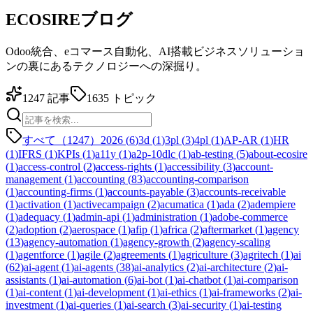
ECOSIREブログ
Odoo統合、eコマース自動化、AI搭載ビジネスソリューショ
ンの裏にあるテクノロジーへの深掘り。
1247
記事
1635
トピック
すべて（1247）
2026
(
6
)
3d
(
1
)
3pl
(
3
)
4pl
(
1
)
AP-AR
(
1
)
HR
(
1
)
IFRS
(
1
)
KPIs
(
1
)
a11y
(
1
)
a2p-10dlc
(
1
)
ab-testing
(
5
)
about-ecosire
(
1
)
access-control
(
2
)
access-rights
(
1
)
accessibility
(
3
)
account-
management
(
1
)
accounting
(
83
)
accounting-comparison
(
1
)
accounting-firms
(
1
)
accounts-payable
(
3
)
accounts-receivable
(
1
)
activation
(
1
)
activecampaign
(
2
)
acumatica
(
1
)
ada
(
2
)
adempiere
(
1
)
adequacy
(
1
)
admin-api
(
1
)
administration
(
1
)
adobe-commerce
(
2
)
adoption
(
2
)
aerospace
(
1
)
afip
(
1
)
africa
(
2
)
aftermarket
(
1
)
agency
(
13
)
agency-automation
(
1
)
agency-growth
(
2
)
agency-scaling
(
1
)
agentforce
(
1
)
agile
(
2
)
agreements
(
1
)
agriculture
(
3
)
agritech
(
1
)
ai
(
62
)
ai-agent
(
1
)
ai-agents
(
38
)
ai-analytics
(
2
)
ai-architecture
(
2
)
ai-
assistants
(
1
)
ai-automation
(
6
)
ai-bot
(
1
)
ai-chatbot
(
1
)
ai-comparison
(
1
)
ai-content
(
1
)
ai-development
(
1
)
ai-ethics
(
1
)
ai-frameworks
(
2
)
ai-
investment
(
1
)
ai-queries
(
1
)
ai-search
(
3
)
ai-security
(
1
)
ai-testing