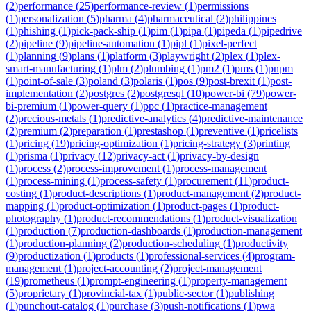
(
2
)
performance
(
25
)
performance-review
(
1
)
permissions
(
1
)
personalization
(
5
)
pharma
(
4
)
pharmaceutical
(
2
)
philippines
(
1
)
phishing
(
1
)
pick-pack-ship
(
1
)
pim
(
1
)
pipa
(
1
)
pipeda
(
1
)
pipedrive
(
2
)
pipeline
(
9
)
pipeline-automation
(
1
)
pipl
(
1
)
pixel-perfect
(
1
)
planning
(
9
)
plans
(
1
)
platform
(
3
)
playwright
(
2
)
plex
(
1
)
plex-
smart-manufacturing
(
1
)
plm
(
2
)
plumbing
(
1
)
pm2
(
1
)
pms
(
1
)
pnpm
(
1
)
point-of-sale
(
3
)
poland
(
3
)
polaris
(
1
)
pos
(
9
)
post-brexit
(
1
)
post-
implementation
(
2
)
postgres
(
2
)
postgresql
(
10
)
power-bi
(
79
)
power-
bi-premium
(
1
)
power-query
(
1
)
ppc
(
1
)
practice-management
(
2
)
precious-metals
(
1
)
predictive-analytics
(
4
)
predictive-maintenance
(
2
)
premium
(
2
)
preparation
(
1
)
prestashop
(
1
)
preventive
(
1
)
pricelists
(
1
)
pricing
(
19
)
pricing-optimization
(
1
)
pricing-strategy
(
3
)
printing
(
1
)
prisma
(
1
)
privacy
(
12
)
privacy-act
(
1
)
privacy-by-design
(
1
)
process
(
2
)
process-improvement
(
1
)
process-management
(
1
)
process-mining
(
1
)
process-safety
(
1
)
procurement
(
11
)
product-
costing
(
1
)
product-descriptions
(
1
)
product-management
(
2
)
product-
mapping
(
1
)
product-optimization
(
1
)
product-pages
(
1
)
product-
photography
(
1
)
product-recommendations
(
1
)
product-visualization
(
1
)
production
(
7
)
production-dashboards
(
1
)
production-management
(
1
)
production-planning
(
2
)
production-scheduling
(
1
)
productivity
(
9
)
productization
(
1
)
products
(
1
)
professional-services
(
4
)
program-
management
(
1
)
project-accounting
(
2
)
project-management
(
19
)
prometheus
(
1
)
prompt-engineering
(
1
)
property-management
(
5
)
proprietary
(
1
)
provincial-tax
(
1
)
public-sector
(
1
)
publishing
(
1
)
punchout-catalog
(
1
)
purchase
(
3
)
push-notifications
(
1
)
pwa