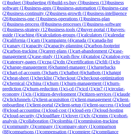
(
1
)
budget
(
3
)
budgeting
(
6
)
build-vs-buy
(
3
)
business
(
13
)
business
software
(
1
)
business-apps
(
1
)
business-automation
(
1
)
business-case
(
2
)
business-continuity
(
2
)
business-growth
(
1
)
business-intelligence
(
26
)
business-one
(
1
)
business-operations
(
1
)
business-plan
(
1
)
business-process
(
8
)
business-processes
(
1
)
business-software
(
1
)
business-strategy
(
12
)
business-tools
(
2
)
buyer-portal
(
1
)
buyers-
guide
(
1
)
caching
(
6
)
calculation-groups
(
1
)
calculators
(
1
)
calendar
(
3
)
california
(
1
)
cam
(
1
)
campaigns
(
4
)
canada
(
1
)
canada-hst
(
1
)
canary
(
1
)
capacity
(
2
)
capacity-planning
(
2
)
carbon-footprint
(
2
)
carbon-tracking
(
3
)
career-plans
(
1
)
cart-abandonment
(
2
)
case-
management
(
2
)
case-study
(
11
)
cash-flow
(
4
)
catalog
(
2
)
catalog-sync
(
1
)
category-pages
(
1
)
ccpa
(
2
)
cdn
(
2
)
certification
(
2
)
cfdi
(
1
)
cfo
(
2
)
change-management
(
6
)
channel-manager
(
1
)
chargebacks
(
1
)
chart-of-accounts
(
3
)
charts
(
1
)
chatbot
(
6
)
chatbots
(
1
)
chatgpt
(
2
)
cheat-sheet
(
1
)
checklist
(
7
)
checkout
(
2
)
checkout-optimization
(
2
)
chemical
(
2
)
china
(
1
)
churn
(
1
)
churn-management
(
1
)
churn-
prediction
(
2
)
churn-reduction
(
1
)
ci-cd
(
7
)
cicd
(
1
)
cin7
(
1
)
circular-
economy
(
1
)
cis
(
1
)
citizen-development
(
3
)
citizen-services
(
1
)
claude
(
2
)
clickfunnels
(
2
)
client-acquisition
(
1
)
client-management
(
2
)
client-
onboarding
(
1
)
client-portal
(
2
)
client-setup
(
1
)
client-success
(
1
)
cloud
(
8
)
cloud-accounting
(
1
)
cloud-cost
(
1
)
cloud-erp
(
3
)
cloud-hosting
(
2
)
cloud-security
(
2
)
cloudflare
(
1
)
clover
(
1
)
clv
(
2
)
cmms
(
1
)
cohort-
analysis
(
2
)
collaboration
(
3
)
colombia
(
1
)
commission-tracking
(
1
)
community
(
3
)
company
(
1
)
company-story
(
1
)
comparison
(
88
)
comparisons
(
1
)
compensation
(
1
)
compiere
(
2
)
compliance