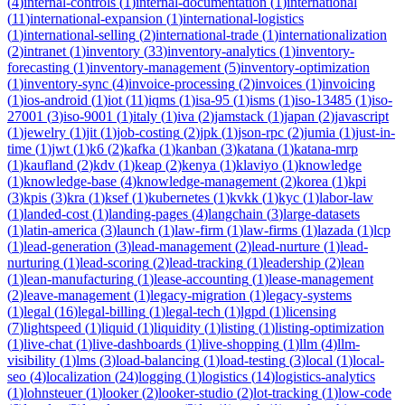
(
4
)
internal-controls
(
1
)
internal-documentation
(
1
)
international
(
11
)
international-expansion
(
1
)
international-logistics
(
1
)
international-selling
(
2
)
international-trade
(
1
)
internationalization
(
2
)
intranet
(
1
)
inventory
(
33
)
inventory-analytics
(
1
)
inventory-
forecasting
(
1
)
inventory-management
(
5
)
inventory-optimization
(
1
)
inventory-sync
(
4
)
invoice-processing
(
2
)
invoices
(
1
)
invoicing
(
1
)
ios-android
(
1
)
iot
(
11
)
iqms
(
1
)
isa-95
(
1
)
isms
(
1
)
iso-13485
(
1
)
iso-
27001
(
3
)
iso-9001
(
1
)
italy
(
1
)
iva
(
2
)
jamstack
(
1
)
japan
(
2
)
javascript
(
1
)
jewelry
(
1
)
jit
(
1
)
job-costing
(
2
)
jpk
(
1
)
json-rpc
(
2
)
jumia
(
1
)
just-in-
time
(
1
)
jwt
(
1
)
k6
(
2
)
kafka
(
1
)
kanban
(
3
)
katana
(
1
)
katana-mrp
(
1
)
kaufland
(
2
)
kdv
(
1
)
keap
(
2
)
kenya
(
1
)
klaviyo
(
1
)
knowledge
(
1
)
knowledge-base
(
4
)
knowledge-management
(
2
)
korea
(
1
)
kpi
(
3
)
kpis
(
3
)
kra
(
1
)
ksef
(
1
)
kubernetes
(
1
)
kvkk
(
1
)
kyc
(
1
)
labor-law
(
1
)
landed-cost
(
1
)
landing-pages
(
4
)
langchain
(
3
)
large-datasets
(
1
)
latin-america
(
3
)
launch
(
1
)
law-firm
(
1
)
law-firms
(
1
)
lazada
(
1
)
lcp
(
1
)
lead-generation
(
3
)
lead-management
(
2
)
lead-nurture
(
1
)
lead-
nurturing
(
1
)
lead-scoring
(
2
)
lead-tracking
(
1
)
leadership
(
2
)
lean
(
1
)
lean-manufacturing
(
1
)
lease-accounting
(
1
)
lease-management
(
2
)
leave-management
(
1
)
legacy-migration
(
1
)
legacy-systems
(
1
)
legal
(
16
)
legal-billing
(
1
)
legal-tech
(
1
)
lgpd
(
1
)
licensing
(
7
)
lightspeed
(
1
)
liquid
(
1
)
liquidity
(
1
)
listing
(
1
)
listing-optimization
(
1
)
live-chat
(
1
)
live-dashboards
(
1
)
live-shopping
(
1
)
llm
(
4
)
llm-
visibility
(
1
)
lms
(
3
)
load-balancing
(
1
)
load-testing
(
3
)
local
(
1
)
local-
seo
(
4
)
localization
(
24
)
logging
(
1
)
logistics
(
14
)
logistics-analytics
(
1
)
lohnsteuer
(
1
)
looker
(
2
)
looker-studio
(
2
)
lot-tracking
(
1
)
low-code