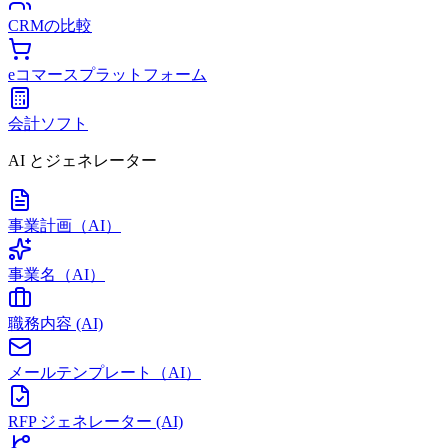
CRMの比較
eコマースプラットフォーム
会計ソフト
AI とジェネレーター
事業計画（AI）
事業名（AI）
職務内容 (AI)
メールテンプレート（AI）
RFP ジェネレーター (AI)