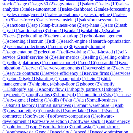
stock
(
1
)
sage
(
1
)
sage-50
(
2
)
sage-intacct
(
1
)
salary
(
1
)
sales
(
19
)
sales-
analytics
(
3
)
sales-automation
(
1
)
sales-dashboard
(
2
)
sales-forecasting
(
1
)
sales-management
(
1
)
sales-operations
(
1
)
sales-pipeline
(
1
)
sales-
tax
(
8
)
salesforce
(
5
)
salesforce-einstein
(
1
)
salesforce-essentials
(
1
)
sanctions
(
1
)
sap
(
5
)
sap-business-one
(
2
)
sap-hana
(
1
)
sars
(
2
)
sasb
(
1
)
sat
(
1
)
saudi-arabia
(
3
)
sbom
(
1
)
scada
(
1
)
scalability
(
3
)
scaling
(
9
)
sccs
(
2
)
scheduling
(
6
)
schema-markup
(
1
)
school-management
(
1
)
screening
(
1
)
scrum
(
1
)
sdi
(
1
)
search-engine
(
1
)
search-optimization
(
2
)
seasonal-collections
(
1
)
security
(
36
)
security-training
(
1
)
segmentation
(
2
)
selection
(
1
)
self-evolving
(
1
)
self-hosted
(
1
)
self-
service
(
2
)
self-service-bi
(
2
)
seller-metrics
(
1
)
selling
(
1
)
selling-online
(
1
)
selling-platforms
(
1
)
semantic-model
(
1
)
seo
(
16
)
seo-audit
(
1
)
seo-
migration
(
1
)
server
(
1
)
server-components
(
1
)
server-sizing
(
2
)
service
(
1
)
service-contracts
(
1
)
service-efficiency
(
1
)
service-firms
(
1
)
services
(
1
)
setup
(
2
)
sgk
(
1
)
sharding
(
1
)
sharepoint
(
1
)
shein
(
1
)
shift-
management
(
3
)
shipping
(
4
)
shop-floor
(
2
)
shopee
(
2
)
shopify
(
113
)
shopify-api
(
1
)
shopify-flow
(
1
)
shopify-partners
(
1
)
shopify-
payments
(
1
)
shopify-plus
(
8
)
shopifyql
(
1
)
simulation
(
3
)
sis
(
1
)
sisense
(
1
)
six-sigma
(
1
)
sizing
(
1
)
skills
(
4
)
sku
(
1
)
sla
(
5
)
small-business
(
10
)
smart-factory
(
1
)
smart-narratives
(
1
)
smart-warehouse
(
1
)
smb
(
9
)
sms-marketing
(
5
)
snapshots
(
1
)
snowflake
(
1
)
soc2
(
5
)
social-
commerce
(
5
)
software
(
4
)
software-comparison
(
1
)
software-
development
(
1
)
software-selection
(
2
)
software-stack
(
1
)
solar-energy
(
1
)
solutions
(
1
)
sop
(
2
)
south-africa
(
3
)
south-asia
(
1
)
south-korea
(
1
)
southeast-asia
(
2
)
spc
(
1
)
specialty
(
1
)
speed
(
1
)
speed-optimization