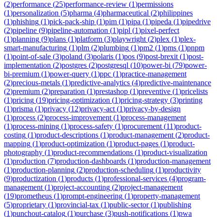
(
2
)
performance
(
25
)
performance-review
(
1
)
permissions
(
1
)
personalization
(
5
)
pharma
(
4
)
pharmaceutical
(
2
)
philippines
(
1
)
phishing
(
1
)
pick-pack-ship
(
1
)
pim
(
1
)
pipa
(
1
)
pipeda
(
1
)
pipedrive
(
2
)
pipeline
(
9
)
pipeline-automation
(
1
)
pipl
(
1
)
pixel-perfect
(
1
)
planning
(
9
)
plans
(
1
)
platform
(
3
)
playwright
(
2
)
plex
(
1
)
plex-
smart-manufacturing
(
1
)
plm
(
2
)
plumbing
(
1
)
pm2
(
1
)
pms
(
1
)
pnpm
(
1
)
point-of-sale
(
3
)
poland
(
3
)
polaris
(
1
)
pos
(
9
)
post-brexit
(
1
)
post-
implementation
(
2
)
postgres
(
2
)
postgresql
(
10
)
power-bi
(
79
)
power-
bi-premium
(
1
)
power-query
(
1
)
ppc
(
1
)
practice-management
(
2
)
precious-metals
(
1
)
predictive-analytics
(
4
)
predictive-maintenance
(
2
)
premium
(
2
)
preparation
(
1
)
prestashop
(
1
)
preventive
(
1
)
pricelists
(
1
)
pricing
(
19
)
pricing-optimization
(
1
)
pricing-strategy
(
3
)
printing
(
1
)
prisma
(
1
)
privacy
(
12
)
privacy-act
(
1
)
privacy-by-design
(
1
)
process
(
2
)
process-improvement
(
1
)
process-management
(
1
)
process-mining
(
1
)
process-safety
(
1
)
procurement
(
11
)
product-
costing
(
1
)
product-descriptions
(
1
)
product-management
(
2
)
product-
mapping
(
1
)
product-optimization
(
1
)
product-pages
(
1
)
product-
photography
(
1
)
product-recommendations
(
1
)
product-visualization
(
1
)
production
(
7
)
production-dashboards
(
1
)
production-management
(
1
)
production-planning
(
2
)
production-scheduling
(
1
)
productivity
(
9
)
productization
(
1
)
products
(
1
)
professional-services
(
4
)
program-
management
(
1
)
project-accounting
(
2
)
project-management
(
19
)
prometheus
(
1
)
prompt-engineering
(
1
)
property-management
(
5
)
proprietary
(
1
)
provincial-tax
(
1
)
public-sector
(
1
)
publishing
(
1
)
punchout-catalog
(
1
)
purchase
(
3
)
push-notifications
(
1
)
pwa