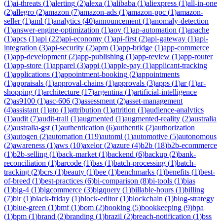
(
1
)
ai-threats
(
1
)
alerting
(
2
)
alexa
(
1
)
alibaba
(
1
)
aliexpress
(
1
)
all-in-one
(
2
)
allegro
(
2
)
amazon
(
7
)
amazon-ads
(
1
)
amazon-ppc
(
1
)
amazon-
seller
(
1
)
aml
(
1
)
analytics
(
40
)
announcement
(
1
)
anomaly-detection
(
1
)
answer-engine-optimization
(
1
)
aov
(
1
)
ap-automation
(
1
)
apache
(
1
)
apcs
(
1
)
api
(
22
)
api-economy
(
1
)
api-first
(
2
)
api-gateway
(
1
)
api-
integration
(
3
)
api-security
(
2
)
apm
(
1
)
app-bridge
(
1
)
app-commerce
(
1
)
app-development
(
2
)
app-publishing
(
1
)
app-review
(
1
)
app-router
(
1
)
app-store
(
1
)
apparel
(
3
)
appi
(
1
)
apple-pay
(
1
)
applicant-tracking
(
1
)
applications
(
1
)
appointment-booking
(
2
)
appointments
(
1
)
appraisals
(
1
)
approval-chains
(
1
)
approvals
(
3
)
apps
(
1
)
ar
(
1
)
ar-
shopping
(
1
)
architecture
(
17
)
argentina
(
1
)
artificial-intelligence
(
2
)
as9100
(
1
)
asc-606
(
3
)
assessment
(
2
)
asset-management
(
4
)
assistant
(
1
)
ato
(
1
)
attribution
(
1
)
attrition
(
1
)
audience-analytics
(
1
)
audit
(
7
)
audit-trail
(
1
)
augmented
(
1
)
augmented-reality
(
2
)
australia
(
2
)
australia-gst
(
1
)
authentication
(
6
)
authentik
(
2
)
authorization
(
3
)
autogen
(
2
)
automation
(
119
)
automl
(
1
)
automotive
(
5
)
autonomous
(
2
)
awareness
(
1
)
aws
(
10
)
axelor
(
2
)
azure
(
4
)
b2b
(
18
)
b2b-ecommerce
(
1
)
b2b-selling
(
1
)
back-market
(
1
)
backend
(
6
)
backup
(
2
)
bank-
reconciliation
(
1
)
barcode
(
1
)
bas
(
1
)
batch-processing
(
1
)
batch-
tracking
(
2
)
bcrs
(
1
)
beauty
(
1
)
bee
(
1
)
benchmarks
(
1
)
benefits
(
1
)
best-
of-breed
(
1
)
best-practices
(
6
)
bi-comparison
(
8
)
bi-tools
(
1
)
bias
(
1
)
big-4
(
1
)
bigcommerce
(
3
)
bigquery
(
1
)
billable-hours
(
1
)
billing
(
7
)
bir
(
1
)
black-friday
(
1
)
block-editor
(
1
)
blockchain
(
1
)
blog-strategy
(
1
)
blue-green
(
1
)
bmf
(
1
)
bom
(
2
)
booking
(
5
)
bookkeeping
(
9
)
bpa
(
1
)
bpm
(
1
)
brand
(
2
)
branding
(
1
)
brazil
(
2
)
breach-notification
(
1
)
bss