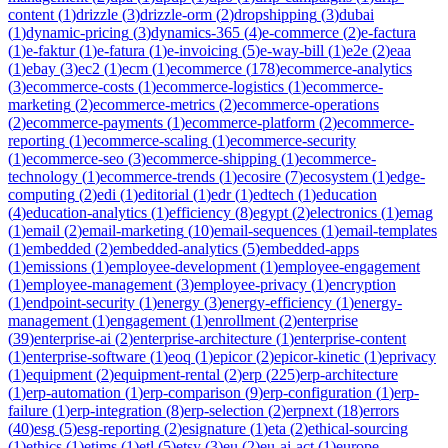
content
(
1
)
drizzle
(
3
)
drizzle-orm
(
2
)
dropshipping
(
3
)
dubai
(
1
)
dynamic-pricing
(
3
)
dynamics-365
(
4
)
e-commerce
(
2
)
e-factura
(
1
)
e-faktur
(
1
)
e-fatura
(
1
)
e-invoicing
(
5
)
e-way-bill
(
1
)
e2e
(
2
)
eaa
(
1
)
ebay
(
3
)
ec2
(
1
)
ecm
(
1
)
ecommerce
(
178
)
ecommerce-analytics
(
3
)
ecommerce-costs
(
1
)
ecommerce-logistics
(
1
)
ecommerce-
marketing
(
2
)
ecommerce-metrics
(
2
)
ecommerce-operations
(
2
)
ecommerce-payments
(
1
)
ecommerce-platform
(
2
)
ecommerce-
reporting
(
1
)
ecommerce-scaling
(
1
)
ecommerce-security
(
1
)
ecommerce-seo
(
3
)
ecommerce-shipping
(
1
)
ecommerce-
technology
(
1
)
ecommerce-trends
(
1
)
ecosire
(
7
)
ecosystem
(
1
)
edge-
computing
(
2
)
edi
(
1
)
editorial
(
1
)
edr
(
1
)
edtech
(
1
)
education
(
4
)
education-analytics
(
1
)
efficiency
(
8
)
egypt
(
2
)
electronics
(
1
)
emag
(
1
)
email
(
2
)
email-marketing
(
10
)
email-sequences
(
1
)
email-templates
(
1
)
embedded
(
2
)
embedded-analytics
(
5
)
embedded-apps
(
1
)
emissions
(
1
)
employee-development
(
1
)
employee-engagement
(
1
)
employee-management
(
3
)
employee-privacy
(
1
)
encryption
(
1
)
endpoint-security
(
1
)
energy
(
3
)
energy-efficiency
(
1
)
energy-
management
(
1
)
engagement
(
1
)
enrollment
(
2
)
enterprise
(
39
)
enterprise-ai
(
2
)
enterprise-architecture
(
1
)
enterprise-content
(
1
)
enterprise-software
(
1
)
eoq
(
1
)
epicor
(
2
)
epicor-kinetic
(
1
)
eprivacy
(
1
)
equipment
(
2
)
equipment-rental
(
2
)
erp
(
225
)
erp-architecture
(
1
)
erp-automation
(
1
)
erp-comparison
(
9
)
erp-configuration
(
1
)
erp-
failure
(
1
)
erp-integration
(
8
)
erp-selection
(
2
)
erpnext
(
18
)
errors
(
40
)
esg
(
5
)
esg-reporting
(
2
)
esignature
(
1
)
eta
(
2
)
ethical-sourcing
(
1
)
ethics
(
1
)
etims
(
1
)
etl
(
5
)
etsy
(
3
)
eu
(
2
)
eu-ai-act
(
1
)
europe