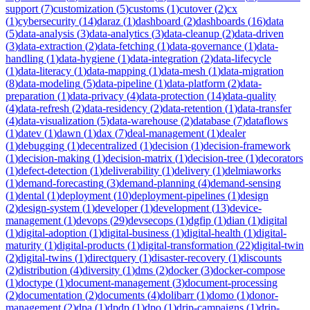
support
(
7
)
customization
(
5
)
customs
(
1
)
cutover
(
2
)
cx
(
1
)
cybersecurity
(
14
)
daraz
(
1
)
dashboard
(
2
)
dashboards
(
16
)
data
(
5
)
data-analysis
(
3
)
data-analytics
(
3
)
data-cleanup
(
2
)
data-driven
(
3
)
data-extraction
(
2
)
data-fetching
(
1
)
data-governance
(
1
)
data-
handling
(
1
)
data-hygiene
(
1
)
data-integration
(
2
)
data-lifecycle
(
1
)
data-literacy
(
1
)
data-mapping
(
1
)
data-mesh
(
1
)
data-migration
(
8
)
data-modeling
(
5
)
data-pipeline
(
1
)
data-platform
(
2
)
data-
preparation
(
1
)
data-privacy
(
4
)
data-protection
(
14
)
data-quality
(
4
)
data-refresh
(
2
)
data-residency
(
2
)
data-retention
(
1
)
data-transfer
(
4
)
data-visualization
(
5
)
data-warehouse
(
2
)
database
(
7
)
dataflows
(
1
)
datev
(
1
)
dawn
(
1
)
dax
(
7
)
deal-management
(
1
)
dealer
(
1
)
debugging
(
1
)
decentralized
(
1
)
decision
(
1
)
decision-framework
(
1
)
decision-making
(
1
)
decision-matrix
(
1
)
decision-tree
(
1
)
decorators
(
1
)
defect-detection
(
1
)
deliverability
(
1
)
delivery
(
1
)
delmiaworks
(
1
)
demand-forecasting
(
3
)
demand-planning
(
4
)
demand-sensing
(
1
)
dental
(
1
)
deployment
(
10
)
deployment-pipelines
(
1
)
design
(
2
)
design-system
(
1
)
developer
(
1
)
development
(
13
)
device-
management
(
1
)
devops
(
29
)
devsecops
(
1
)
dgfip
(
1
)
dian
(
1
)
digital
(
1
)
digital-adoption
(
1
)
digital-business
(
1
)
digital-health
(
1
)
digital-
maturity
(
1
)
digital-products
(
1
)
digital-transformation
(
22
)
digital-twin
(
2
)
digital-twins
(
1
)
directquery
(
1
)
disaster-recovery
(
1
)
discounts
(
2
)
distribution
(
4
)
diversity
(
1
)
dms
(
2
)
docker
(
3
)
docker-compose
(
1
)
doctype
(
1
)
document-management
(
3
)
document-processing
(
2
)
documentation
(
2
)
documents
(
4
)
dolibarr
(
1
)
domo
(
1
)
donor-
management
(
2
)
dpa
(
1
)
dpdp
(
1
)
dpo
(
1
)
drip-campaigns
(
1
)
drip-