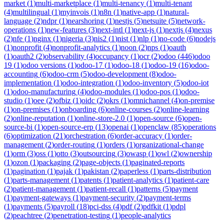
market
(
1
)
multi-marketplace
(
1
)
multi-tenancy
(
1
)
multi-tenant
(
4
)
multilingual
(
1
)
myinvois
(
1
)
n8n
(
1
)
native-app
(
1
)
natural-
language
(
2
)
ndpr
(
1
)
nearshoring
(
1
)
nestjs
(
5
)
netsuite
(
5
)
network-
operations
(
1
)
new-features
(
3
)
next-intl
(
1
)
next-js
(
1
)
nextjs
(
4
)
nexus
(
2
)
nfe
(
1
)
nginx
(
1
)
nigeria
(
3
)
nis2
(
1
)
nist
(
1
)
nlp
(
1
)
no-code
(
6
)
nodejs
(
1
)
nonprofit
(
4
)
nonprofit-analytics
(
1
)
noon
(
2
)
nps
(
1
)
oauth
(
1
)
oauth2
(
2
)
observability
(
4
)
occupancy
(
1
)
ocr
(
2
)
odoo
(
446
)
odoo
19
(
1
)
odoo versions
(
1
)
odoo-17
(
1
)
odoo-18
(
1
)
odoo-19
(
16
)
odoo-
accounting
(
6
)
odoo-crm
(
5
)
odoo-development
(
8
)
odoo-
implementation
(
1
)
odoo-integration
(
1
)
odoo-inventory
(
5
)
odoo-iot
(
1
)
odoo-manufacturing
(
4
)
odoo-modules
(
1
)
odoo-pos
(
1
)
odoo-
studio
(
1
)
oee
(
2
)
ofbiz
(
1
)
oidc
(
2
)
okrs
(
1
)
omnichannel
(
4
)
on-premise
(
1
)
on-premises
(
1
)
onboarding
(
6
)
online-courses
(
2
)
online-learning
(
2
)
online-reputation
(
1
)
online-store-2.0
(
1
)
open-source
(
6
)
open-
source-bi
(
1
)
open-source-erp
(
13
)
openai
(
1
)
openclaw
(
85
)
operations
(
6
)
optimization
(
21
)
orchestration
(
6
)
order-accuracy
(
1
)
order-
management
(
2
)
order-routing
(
1
)
orders
(
1
)
organizational-change
(
1
)
orm
(
3
)
oss
(
1
)
otto
(
3
)
outsourcing
(
3
)
owasp
(
1
)
owl
(
2
)
ownership
(
1
)
ozon
(
1
)
packaging
(
2
)
page-objects
(
1
)
paginated-reports
(
1
)
pagination
(
1
)
pajak
(
1
)
pakistan
(
2
)
paperless
(
1
)
parts-distribution
(
1
)
parts-management
(
1
)
patents
(
1
)
patient-analytics
(
1
)
patient-care
(
2
)
patient-management
(
1
)
patient-recall
(
1
)
patterns
(
5
)
payment
(
1
)
payment-gateways
(
1
)
payment-security
(
2
)
payment-terms
(
1
)
payments
(
5
)
payroll
(
18
)
pci-dss
(
4
)
pdf
(
2
)
pdfkit
(
1
)
pdpl
(
2
)
peachtree
(
2
)
penetration-testing
(
1
)
people-analytics