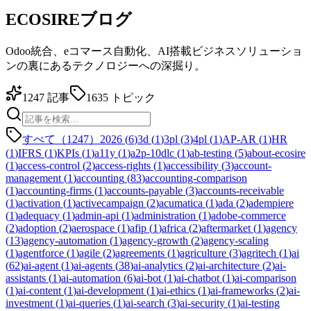
ECOSIREブログ
Odoo統合、eコマース自動化、AI搭載ビジネスソリューショ
ンの裏にあるテクノロジーへの深掘り。
1247
記事
1635
トピック
すべて（1247）
2026
(
6
)
3d
(
1
)
3pl
(
3
)
4pl
(
1
)
AP-AR
(
1
)
HR
(
1
)
IFRS
(
1
)
KPIs
(
1
)
a11y
(
1
)
a2p-10dlc
(
1
)
ab-testing
(
5
)
about-ecosire
(
1
)
access-control
(
2
)
access-rights
(
1
)
accessibility
(
3
)
account-
management
(
1
)
accounting
(
83
)
accounting-comparison
(
1
)
accounting-firms
(
1
)
accounts-payable
(
3
)
accounts-receivable
(
1
)
activation
(
1
)
activecampaign
(
2
)
acumatica
(
1
)
ada
(
2
)
adempiere
(
1
)
adequacy
(
1
)
admin-api
(
1
)
administration
(
1
)
adobe-commerce
(
2
)
adoption
(
2
)
aerospace
(
1
)
afip
(
1
)
africa
(
2
)
aftermarket
(
1
)
agency
(
13
)
agency-automation
(
1
)
agency-growth
(
2
)
agency-scaling
(
1
)
agentforce
(
1
)
agile
(
2
)
agreements
(
1
)
agriculture
(
3
)
agritech
(
1
)
ai
(
62
)
ai-agent
(
1
)
ai-agents
(
38
)
ai-analytics
(
2
)
ai-architecture
(
2
)
ai-
assistants
(
1
)
ai-automation
(
6
)
ai-bot
(
1
)
ai-chatbot
(
1
)
ai-comparison
(
1
)
ai-content
(
1
)
ai-development
(
1
)
ai-ethics
(
1
)
ai-frameworks
(
2
)
ai-
investment
(
1
)
ai-queries
(
1
)
ai-search
(
3
)
ai-security
(
1
)
ai-testing