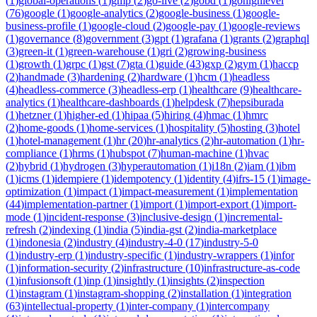
(
1
)
global-operations
(
1
)
gmp
(
2
)
go-live
(
2
)
gobd
(
1
)
gohighlevel
(
76
)
google
(
1
)
google-analytics
(
2
)
google-business
(
1
)
google-
business-profile
(
1
)
google-cloud
(
2
)
google-pay
(
1
)
google-reviews
(
1
)
governance
(
8
)
government
(
3
)
gpt
(
1
)
grafana
(
1
)
grants
(
2
)
graphql
(
3
)
green-it
(
1
)
green-warehouse
(
1
)
gri
(
2
)
growing-business
(
1
)
growth
(
1
)
grpc
(
1
)
gst
(
7
)
gta
(
1
)
guide
(
43
)
gxp
(
2
)
gym
(
1
)
haccp
(
2
)
handmade
(
3
)
hardening
(
2
)
hardware
(
1
)
hcm
(
1
)
headless
(
4
)
headless-commerce
(
3
)
headless-erp
(
1
)
healthcare
(
9
)
healthcare-
analytics
(
1
)
healthcare-dashboards
(
1
)
helpdesk
(
7
)
hepsiburada
(
1
)
hetzner
(
1
)
higher-ed
(
1
)
hipaa
(
5
)
hiring
(
4
)
hmac
(
1
)
hmrc
(
2
)
home-goods
(
1
)
home-services
(
1
)
hospitality
(
5
)
hosting
(
3
)
hotel
(
1
)
hotel-management
(
1
)
hr
(
20
)
hr-analytics
(
2
)
hr-automation
(
1
)
hr-
compliance
(
1
)
hrms
(
1
)
hubspot
(
7
)
human-machine
(
1
)
hvac
(
2
)
hybrid
(
1
)
hydrogen
(
3
)
hyperautomation
(
1
)
i18n
(
2
)
iam
(
1
)
ibm
(
1
)
icms
(
1
)
idempiere
(
1
)
idempotency
(
1
)
identity
(
4
)
ifrs-15
(
1
)
image-
optimization
(
1
)
impact
(
1
)
impact-measurement
(
1
)
implementation
(
44
)
implementation-partner
(
1
)
import
(
1
)
import-export
(
1
)
import-
mode
(
1
)
incident-response
(
3
)
inclusive-design
(
1
)
incremental-
refresh
(
2
)
indexing
(
1
)
india
(
5
)
india-gst
(
2
)
india-marketplace
(
1
)
indonesia
(
2
)
industry
(
4
)
industry-4-0
(
17
)
industry-5-0
(
1
)
industry-erp
(
1
)
industry-specific
(
1
)
industry-wrappers
(
1
)
infor
(
1
)
information-security
(
2
)
infrastructure
(
10
)
infrastructure-as-code
(
1
)
infusionsoft
(
1
)
inp
(
1
)
insightly
(
1
)
insights
(
2
)
inspection
(
1
)
instagram
(
1
)
instagram-shopping
(
2
)
installation
(
1
)
integration
(
63
)
intellectual-property
(
1
)
inter-company
(
1
)
intercompany