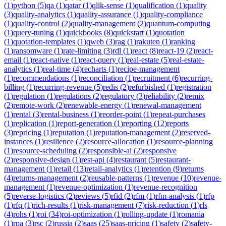
(
1
)
python
(
5
)
qa
(
1
)
qatar
(
1
)
qlik-sense
(
1
)
qualification
(
1
)
quality
(
3
)
quality-analytics
(
1
)
quality-assurance
(
1
)
quality-compliance
(
1
)
quality-control
(
2
)
quality-management
(
2
)
quantum-computing
(
1
)
query-tuning
(
1
)
quickbooks
(
8
)
quickstart
(
1
)
quotation
(
1
)
quotation-templates
(
1
)
qweb
(
3
)
rag
(
1
)
rakuten
(
1
)
ranking
(
1
)
ransomware
(
1
)
rate-limiting
(
3
)
rdl
(
1
)
react
(
8
)
react-19
(
2
)
react-
email
(
1
)
react-native
(
1
)
react-query
(
1
)
real-estate
(
5
)
real-estate-
analytics
(
1
)
real-time
(
4
)
recharts
(
1
)
recipe-management
(
1
)
recommendations
(
1
)
reconciliation
(
1
)
recruitment
(
6
)
recurring-
billing
(
1
)
recurring-revenue
(
5
)
redis
(
2
)
refurbished
(
1
)
registration
(
1
)
regulation
(
1
)
regulations
(
2
)
regulatory
(
3
)
reliability
(
2
)
remix
(
2
)
remote-work
(
2
)
renewable-energy
(
1
)
renewal-management
(
1
)
rental
(
3
)
rental-business
(
1
)
reorder-point
(
1
)
repeat-purchases
(
1
)
replication
(
1
)
report-generation
(
1
)
reporting
(
12
)
reports
(
3
)
repricing
(
1
)
reputation
(
1
)
reputation-management
(
2
)
reserved-
instances
(
1
)
resilience
(
2
)
resource-allocation
(
1
)
resource-planning
(
1
)
resource-scheduling
(
2
)
responsible-ai
(
2
)
responsive
(
2
)
responsive-design
(
1
)
rest-api
(
4
)
restaurant
(
5
)
restaurant-
management
(
1
)
retail
(
13
)
retail-analytics
(
1
)
retention
(
9
)
returns
(
4
)
returns-management
(
2
)
reusable-patterns
(
1
)
revenue
(
10
)
revenue-
management
(
1
)
revenue-optimization
(
1
)
revenue-recognition
(
5
)
reverse-logistics
(
2
)
reviews
(
5
)
rfid
(
2
)
rfm
(
1
)
rfm-analysis
(
1
)
rfp
(
1
)
rfq
(
1
)
rich-results
(
1
)
risk-management
(
7
)
risk-reduction
(
1
)
rls
(
4
)
rohs
(
1
)
roi
(
34
)
roi-optimization
(
1
)
rolling-update
(
1
)
romania
(
1
)
rpa
(
3
)
rsc
(
2
)
russia
(
2
)
saas
(
25
)
saas-pricing
(
1
)
safety
(
2
)
safety-