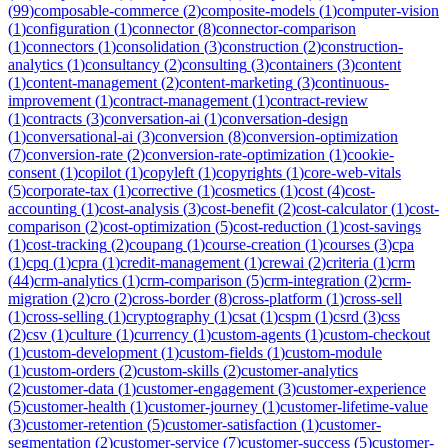
(
99
)
composable-commerce
(
2
)
composite-models
(
1
)
computer-vision
(
1
)
configuration
(
1
)
connector
(
8
)
connector-comparison
(
1
)
connectors
(
1
)
consolidation
(
3
)
construction
(
2
)
construction-
analytics
(
1
)
consultancy
(
2
)
consulting
(
3
)
containers
(
3
)
content
(
1
)
content-management
(
2
)
content-marketing
(
3
)
continuous-
improvement
(
1
)
contract-management
(
1
)
contract-review
(
1
)
contracts
(
3
)
conversation-ai
(
1
)
conversation-design
(
1
)
conversational-ai
(
3
)
conversion
(
8
)
conversion-optimization
(
7
)
conversion-rate
(
2
)
conversion-rate-optimization
(
1
)
cookie-
consent
(
1
)
copilot
(
1
)
copyleft
(
1
)
copyrights
(
1
)
core-web-vitals
(
5
)
corporate-tax
(
1
)
corrective
(
1
)
cosmetics
(
1
)
cost
(
4
)
cost-
accounting
(
1
)
cost-analysis
(
3
)
cost-benefit
(
2
)
cost-calculator
(
1
)
cost-
comparison
(
2
)
cost-optimization
(
5
)
cost-reduction
(
1
)
cost-savings
(
1
)
cost-tracking
(
2
)
coupang
(
1
)
course-creation
(
1
)
courses
(
3
)
cpa
(
1
)
cpq
(
1
)
cpra
(
1
)
credit-management
(
1
)
crewai
(
2
)
criteria
(
1
)
crm
(
44
)
crm-analytics
(
1
)
crm-comparison
(
5
)
crm-integration
(
2
)
crm-
migration
(
2
)
cro
(
2
)
cross-border
(
8
)
cross-platform
(
1
)
cross-sell
(
1
)
cross-selling
(
1
)
cryptography
(
1
)
csat
(
1
)
cspm
(
1
)
csrd
(
3
)
css
(
2
)
csv
(
1
)
culture
(
1
)
currency
(
1
)
custom-agents
(
1
)
custom-checkout
(
1
)
custom-development
(
1
)
custom-fields
(
1
)
custom-module
(
1
)
custom-orders
(
2
)
custom-skills
(
2
)
customer-analytics
(
2
)
customer-data
(
1
)
customer-engagement
(
3
)
customer-experience
(
5
)
customer-health
(
1
)
customer-journey
(
1
)
customer-lifetime-value
(
3
)
customer-retention
(
5
)
customer-satisfaction
(
1
)
customer-
segmentation
(
2
)
customer-service
(
7
)
customer-success
(
5
)
customer-