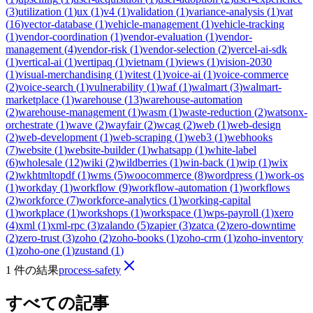
(
3
)
utilization
(
1
)
ux
(
1
)
v4
(
1
)
validation
(
1
)
variance-analysis
(
1
)
vat
(
16
)
vector-database
(
1
)
vehicle-management
(
1
)
vehicle-tracking
(
1
)
vendor-coordination
(
1
)
vendor-evaluation
(
1
)
vendor-
management
(
4
)
vendor-risk
(
1
)
vendor-selection
(
2
)
vercel-ai-sdk
(
1
)
vertical-ai
(
1
)
vertipaq
(
1
)
vietnam
(
1
)
views
(
1
)
vision-2030
(
1
)
visual-merchandising
(
1
)
vitest
(
1
)
voice-ai
(
1
)
voice-commerce
(
2
)
voice-search
(
1
)
vulnerability
(
1
)
waf
(
1
)
walmart
(
3
)
walmart-
marketplace
(
1
)
warehouse
(
13
)
warehouse-automation
(
2
)
warehouse-management
(
1
)
wasm
(
1
)
waste-reduction
(
2
)
watsonx-
orchestrate
(
1
)
wave
(
2
)
wayfair
(
2
)
wcag
(
2
)
web
(
1
)
web-design
(
2
)
web-development
(
1
)
web-scraping
(
1
)
web3
(
1
)
webhooks
(
7
)
website
(
1
)
website-builder
(
1
)
whatsapp
(
1
)
white-label
(
6
)
wholesale
(
12
)
wiki
(
2
)
wildberries
(
1
)
win-back
(
1
)
wip
(
1
)
wix
(
2
)
wkhtmltopdf
(
1
)
wms
(
5
)
woocommerce
(
8
)
wordpress
(
1
)
work-os
(
1
)
workday
(
1
)
workflow
(
9
)
workflow-automation
(
1
)
workflows
(
2
)
workforce
(
7
)
workforce-analytics
(
1
)
working-capital
(
1
)
workplace
(
1
)
workshops
(
1
)
workspace
(
1
)
wps-payroll
(
1
)
xero
(
4
)
xml
(
1
)
xml-rpc
(
3
)
zalando
(
5
)
zapier
(
3
)
zatca
(
2
)
zero-downtime
(
2
)
zero-trust
(
3
)
zoho
(
2
)
zoho-books
(
1
)
zoho-crm
(
1
)
zoho-inventory
(
1
)
zoho-one
(
1
)
zustand
(
1
)
1 件の結果
process-safety
すべての記事