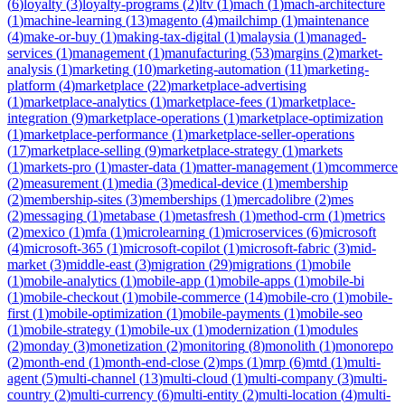
(
6
)
loyalty
(
3
)
loyalty-programs
(
2
)
ltv
(
1
)
mach
(
1
)
mach-architecture
(
1
)
machine-learning
(
13
)
magento
(
4
)
mailchimp
(
1
)
maintenance
(
4
)
make-or-buy
(
1
)
making-tax-digital
(
1
)
malaysia
(
1
)
managed-
services
(
1
)
management
(
1
)
manufacturing
(
53
)
margins
(
2
)
market-
analysis
(
1
)
marketing
(
10
)
marketing-automation
(
11
)
marketing-
platform
(
4
)
marketplace
(
22
)
marketplace-advertising
(
1
)
marketplace-analytics
(
1
)
marketplace-fees
(
1
)
marketplace-
integration
(
9
)
marketplace-operations
(
1
)
marketplace-optimization
(
1
)
marketplace-performance
(
1
)
marketplace-seller-operations
(
17
)
marketplace-selling
(
9
)
marketplace-strategy
(
1
)
markets
(
1
)
markets-pro
(
1
)
master-data
(
1
)
matter-management
(
1
)
mcommerce
(
2
)
measurement
(
1
)
media
(
3
)
medical-device
(
1
)
membership
(
2
)
membership-sites
(
3
)
memberships
(
1
)
mercadolibre
(
2
)
mes
(
2
)
messaging
(
1
)
metabase
(
1
)
metasfresh
(
1
)
method-crm
(
1
)
metrics
(
2
)
mexico
(
1
)
mfa
(
1
)
microlearning
(
1
)
microservices
(
6
)
microsoft
(
4
)
microsoft-365
(
1
)
microsoft-copilot
(
1
)
microsoft-fabric
(
3
)
mid-
market
(
3
)
middle-east
(
3
)
migration
(
29
)
migrations
(
1
)
mobile
(
1
)
mobile-analytics
(
1
)
mobile-app
(
1
)
mobile-apps
(
1
)
mobile-bi
(
1
)
mobile-checkout
(
1
)
mobile-commerce
(
14
)
mobile-cro
(
1
)
mobile-
first
(
1
)
mobile-optimization
(
1
)
mobile-payments
(
1
)
mobile-seo
(
1
)
mobile-strategy
(
1
)
mobile-ux
(
1
)
modernization
(
1
)
modules
(
2
)
monday
(
3
)
monetization
(
2
)
monitoring
(
8
)
monolith
(
1
)
monorepo
(
2
)
month-end
(
1
)
month-end-close
(
2
)
mps
(
1
)
mrp
(
6
)
mtd
(
1
)
multi-
agent
(
5
)
multi-channel
(
13
)
multi-cloud
(
1
)
multi-company
(
3
)
multi-
country
(
2
)
multi-currency
(
6
)
multi-entity
(
2
)
multi-location
(
4
)
multi-