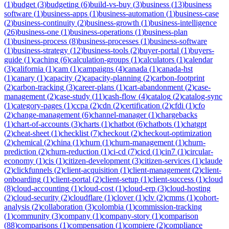
(
1
)
budget
(
3
)
budgeting
(
6
)
build-vs-buy
(
3
)
business
(
13
)
business
software
(
1
)
business-apps
(
1
)
business-automation
(
1
)
business-case
(
2
)
business-continuity
(
2
)
business-growth
(
1
)
business-intelligence
(
26
)
business-one
(
1
)
business-operations
(
1
)
business-plan
(
1
)
business-process
(
8
)
business-processes
(
1
)
business-software
(
1
)
business-strategy
(
12
)
business-tools
(
2
)
buyer-portal
(
1
)
buyers-
guide
(
1
)
caching
(
6
)
calculation-groups
(
1
)
calculators
(
1
)
calendar
(
3
)
california
(
1
)
cam
(
1
)
campaigns
(
4
)
canada
(
1
)
canada-hst
(
1
)
canary
(
1
)
capacity
(
2
)
capacity-planning
(
2
)
carbon-footprint
(
2
)
carbon-tracking
(
3
)
career-plans
(
1
)
cart-abandonment
(
2
)
case-
management
(
2
)
case-study
(
11
)
cash-flow
(
4
)
catalog
(
2
)
catalog-sync
(
1
)
category-pages
(
1
)
ccpa
(
2
)
cdn
(
2
)
certification
(
2
)
cfdi
(
1
)
cfo
(
2
)
change-management
(
6
)
channel-manager
(
1
)
chargebacks
(
1
)
chart-of-accounts
(
3
)
charts
(
1
)
chatbot
(
6
)
chatbots
(
1
)
chatgpt
(
2
)
cheat-sheet
(
1
)
checklist
(
7
)
checkout
(
2
)
checkout-optimization
(
2
)
chemical
(
2
)
china
(
1
)
churn
(
1
)
churn-management
(
1
)
churn-
prediction
(
2
)
churn-reduction
(
1
)
ci-cd
(
7
)
cicd
(
1
)
cin7
(
1
)
circular-
economy
(
1
)
cis
(
1
)
citizen-development
(
3
)
citizen-services
(
1
)
claude
(
2
)
clickfunnels
(
2
)
client-acquisition
(
1
)
client-management
(
2
)
client-
onboarding
(
1
)
client-portal
(
2
)
client-setup
(
1
)
client-success
(
1
)
cloud
(
8
)
cloud-accounting
(
1
)
cloud-cost
(
1
)
cloud-erp
(
3
)
cloud-hosting
(
2
)
cloud-security
(
2
)
cloudflare
(
1
)
clover
(
1
)
clv
(
2
)
cmms
(
1
)
cohort-
analysis
(
2
)
collaboration
(
3
)
colombia
(
1
)
commission-tracking
(
1
)
community
(
3
)
company
(
1
)
company-story
(
1
)
comparison
(
88
)
comparisons
(
1
)
compensation
(
1
)
compiere
(
2
)
compliance