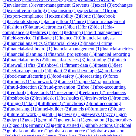
(
2
)
evaluation
(
3
)
event-management
(
2
)
events
(
1
)
excel
(
3
)
exchanges
(
1
)
executive-reporting
(
1
)
expansion
(
1
)
expectations
(
1
)
expo
(
1
)
export-compliance
(
1
)
extensibility
(
2
)
fabric
(
1
)
facebook
(
1
)
facebook-shops
(
1
)
factory-floor
(
1
)
faire
(
1
)
farm-management
(
1
)
fashion
(
6
)
fattura-elettronica
(
1
)
fba
(
1
)
fbr
(
2
)
fda
(
1
)
fda-
compliance
(
3
)
features
(
1
)
fec
(
1
)
fedramp
(
1
)
field-management
(
1
)
field-service
(
1
)
fill-rate
(
1
)
finance
(
10
)
financial-analysis
(
2
)
financial-analytics
(
2
)
financial-close
(
2
)
financial-crime
(
1
)
financial-dashboard
(
1
)
financial-management
(
1
)
financial-metrics
(
1
)
financial-planning
(
1
)
financial-projections
(
1
)
financial-reporting
(
4
)
financial-reports
(
2
)
financial-services
(
3
)
fine-tuning
(
1
)
fintech
(
3
)
firewall
(
1
)
firs
(
2
)
fishbowl
(
1
)
fitment-data
(
1
)
fitness
(
1
)
fleet
(
1
)
fleet-management
(
1
)
flipkart
(
2
)
food-beverage
(
4
)
food-cost
(
1
)
food-manufacturing
(
1
)
food-safety
(
1
)
forecasting
(
9
)
forex
(
1
)
formulas
(
1
)
framework
(
2
)
france
(
1
)
frappe
(
4
)
frappe-cloud
(
1
)
fraud-detection
(
2
)
fraud-prevention
(
2
)
free
(
1
)
free-accounting
(
1
)
free-tool
(
1
)
free-tools
(
1
)
free-zone
(
1
)
freelancer
(
2
)
freelancers
(
1
)
freshbooks
(
2
)
freshdesk
(
1
)
freshsales
(
1
)
freshworks
(
1
)
frontend
(
3
)
fruugo
(
1
)
fta
(
1
)
fulfillment
(
7
)
functions
(
2
)
fund-accounting
(
2
)
fundraising
(
1
)
funnel-builder
(
2
)
funnels
(
4
)
furniture
(
2
)
future
(
3
)
future-of-work
(
1
)
gantt
(
1
)
gateway
(
1
)
gateways
(
1
)
gcc
(
1
)
gcp
(
2
)
gdpr
(
12
)
gds
(
1
)
gemini
(
1
)
general-ai
(
1
)
generation
(
1
)
generative-
ai
(
2
)
geo
(
1
)
germany
(
23
)
getting-started
(
1
)
github-actions
(
3
)
global
(
3
)
global-compliance
(
1
)
global-ecommerce
(
1
)
global-expansion