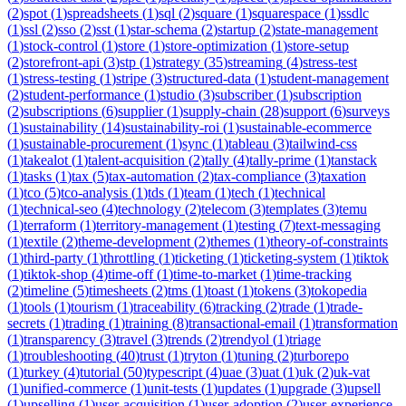
(
2
)
spot
(
1
)
spreadsheets
(
1
)
sql
(
2
)
square
(
1
)
squarespace
(
1
)
ssdlc
(
1
)
ssl
(
2
)
sso
(
2
)
sst
(
1
)
star-schema
(
2
)
startup
(
2
)
state-management
(
1
)
stock-control
(
1
)
store
(
1
)
store-optimization
(
1
)
store-setup
(
2
)
storefront-api
(
3
)
stp
(
1
)
strategy
(
35
)
streaming
(
4
)
stress-test
(
1
)
stress-testing
(
1
)
stripe
(
3
)
structured-data
(
1
)
student-management
(
2
)
student-performance
(
1
)
studio
(
3
)
subscriber
(
1
)
subscription
(
2
)
subscriptions
(
6
)
supplier
(
1
)
supply-chain
(
28
)
support
(
6
)
surveys
(
1
)
sustainability
(
14
)
sustainability-roi
(
1
)
sustainable-ecommerce
(
1
)
sustainable-procurement
(
1
)
sync
(
1
)
tableau
(
3
)
tailwind-css
(
1
)
takealot
(
1
)
talent-acquisition
(
2
)
tally
(
4
)
tally-prime
(
1
)
tanstack
(
1
)
tasks
(
1
)
tax
(
5
)
tax-automation
(
2
)
tax-compliance
(
3
)
taxation
(
1
)
tco
(
5
)
tco-analysis
(
1
)
tds
(
1
)
team
(
1
)
tech
(
1
)
technical
(
1
)
technical-seo
(
4
)
technology
(
2
)
telecom
(
3
)
templates
(
3
)
temu
(
1
)
terraform
(
1
)
territory-management
(
1
)
testing
(
7
)
text-messaging
(
1
)
textile
(
2
)
theme-development
(
2
)
themes
(
1
)
theory-of-constraints
(
1
)
third-party
(
1
)
throttling
(
1
)
ticketing
(
1
)
ticketing-system
(
1
)
tiktok
(
1
)
tiktok-shop
(
4
)
time-off
(
1
)
time-to-market
(
1
)
time-tracking
(
2
)
timeline
(
5
)
timesheets
(
2
)
tms
(
1
)
toast
(
1
)
tokens
(
3
)
tokopedia
(
1
)
tools
(
1
)
tourism
(
1
)
traceability
(
6
)
tracking
(
2
)
trade
(
1
)
trade-
secrets
(
1
)
trading
(
1
)
training
(
8
)
transactional-email
(
1
)
transformation
(
1
)
transparency
(
3
)
travel
(
3
)
trends
(
2
)
trendyol
(
1
)
triage
(
1
)
troubleshooting
(
40
)
trust
(
1
)
tryton
(
1
)
tuning
(
2
)
turborepo
(
1
)
turkey
(
4
)
tutorial
(
50
)
typescript
(
4
)
uae
(
3
)
uat
(
1
)
uk
(
2
)
uk-vat
(
1
)
unified-commerce
(
1
)
unit-tests
(
1
)
updates
(
1
)
upgrade
(
3
)
upsell
(
1
)
upselling
(
1
)
user-acquisition
(
1
)
user-adoption
(
2
)
user-experience