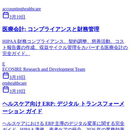
accounting
healthcare
3月19日
医療会計: コンプライアンスと財務管理
HIPAA 財務コンプライアンス、契約調整、慈善活動、コス
ト報告書の作成、収益サイクル管理をカバーする医療会計の
完全ガイド。
E
ECOSIRE Research and Development Team
3月19日
erp
healthcare
3月19日
ヘルスケア向け ERP: デジタル トランスフォーメ
ーション ガイド
ヘルスケアにおける ERP 主導のデジタル変革に関する完全
ガイド - HIPAA 準拠、患者ケアの統合、2026 年の業務効率