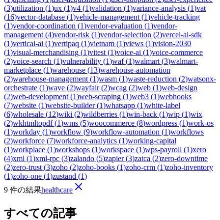
(
3
)
utilization
(
1
)
ux
(
1
)
v4
(
1
)
validation
(
1
)
variance-analysis
(
1
)
vat
(
16
)
vector-database
(
1
)
vehicle-management
(
1
)
vehicle-tracking
(
1
)
vendor-coordination
(
1
)
vendor-evaluation
(
1
)
vendor-
management
(
4
)
vendor-risk
(
1
)
vendor-selection
(
2
)
vercel-ai-sdk
(
1
)
vertical-ai
(
1
)
vertipaq
(
1
)
vietnam
(
1
)
views
(
1
)
vision-2030
(
1
)
visual-merchandising
(
1
)
vitest
(
1
)
voice-ai
(
1
)
voice-commerce
(
2
)
voice-search
(
1
)
vulnerability
(
1
)
waf
(
1
)
walmart
(
3
)
walmart-
marketplace
(
1
)
warehouse
(
13
)
warehouse-automation
(
2
)
warehouse-management
(
1
)
wasm
(
1
)
waste-reduction
(
2
)
watsonx-
orchestrate
(
1
)
wave
(
2
)
wayfair
(
2
)
wcag
(
2
)
web
(
1
)
web-design
(
2
)
web-development
(
1
)
web-scraping
(
1
)
web3
(
1
)
webhooks
(
7
)
website
(
1
)
website-builder
(
1
)
whatsapp
(
1
)
white-label
(
6
)
wholesale
(
12
)
wiki
(
2
)
wildberries
(
1
)
win-back
(
1
)
wip
(
1
)
wix
(
2
)
wkhtmltopdf
(
1
)
wms
(
5
)
woocommerce
(
8
)
wordpress
(
1
)
work-os
(
1
)
workday
(
1
)
workflow
(
9
)
workflow-automation
(
1
)
workflows
(
2
)
workforce
(
7
)
workforce-analytics
(
1
)
working-capital
(
1
)
workplace
(
1
)
workshops
(
1
)
workspace
(
1
)
wps-payroll
(
1
)
xero
(
4
)
xml
(
1
)
xml-rpc
(
3
)
zalando
(
5
)
zapier
(
3
)
zatca
(
2
)
zero-downtime
(
2
)
zero-trust
(
3
)
zoho
(
2
)
zoho-books
(
1
)
zoho-crm
(
1
)
zoho-inventory
(
1
)
zoho-one
(
1
)
zustand
(
1
)
9 件の結果
healthcare
すべての記事