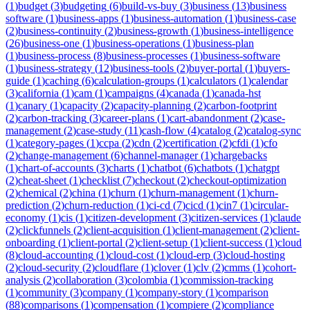
(
1
)
budget
(
3
)
budgeting
(
6
)
build-vs-buy
(
3
)
business
(
13
)
business
software
(
1
)
business-apps
(
1
)
business-automation
(
1
)
business-case
(
2
)
business-continuity
(
2
)
business-growth
(
1
)
business-intelligence
(
26
)
business-one
(
1
)
business-operations
(
1
)
business-plan
(
1
)
business-process
(
8
)
business-processes
(
1
)
business-software
(
1
)
business-strategy
(
12
)
business-tools
(
2
)
buyer-portal
(
1
)
buyers-
guide
(
1
)
caching
(
6
)
calculation-groups
(
1
)
calculators
(
1
)
calendar
(
3
)
california
(
1
)
cam
(
1
)
campaigns
(
4
)
canada
(
1
)
canada-hst
(
1
)
canary
(
1
)
capacity
(
2
)
capacity-planning
(
2
)
carbon-footprint
(
2
)
carbon-tracking
(
3
)
career-plans
(
1
)
cart-abandonment
(
2
)
case-
management
(
2
)
case-study
(
11
)
cash-flow
(
4
)
catalog
(
2
)
catalog-sync
(
1
)
category-pages
(
1
)
ccpa
(
2
)
cdn
(
2
)
certification
(
2
)
cfdi
(
1
)
cfo
(
2
)
change-management
(
6
)
channel-manager
(
1
)
chargebacks
(
1
)
chart-of-accounts
(
3
)
charts
(
1
)
chatbot
(
6
)
chatbots
(
1
)
chatgpt
(
2
)
cheat-sheet
(
1
)
checklist
(
7
)
checkout
(
2
)
checkout-optimization
(
2
)
chemical
(
2
)
china
(
1
)
churn
(
1
)
churn-management
(
1
)
churn-
prediction
(
2
)
churn-reduction
(
1
)
ci-cd
(
7
)
cicd
(
1
)
cin7
(
1
)
circular-
economy
(
1
)
cis
(
1
)
citizen-development
(
3
)
citizen-services
(
1
)
claude
(
2
)
clickfunnels
(
2
)
client-acquisition
(
1
)
client-management
(
2
)
client-
onboarding
(
1
)
client-portal
(
2
)
client-setup
(
1
)
client-success
(
1
)
cloud
(
8
)
cloud-accounting
(
1
)
cloud-cost
(
1
)
cloud-erp
(
3
)
cloud-hosting
(
2
)
cloud-security
(
2
)
cloudflare
(
1
)
clover
(
1
)
clv
(
2
)
cmms
(
1
)
cohort-
analysis
(
2
)
collaboration
(
3
)
colombia
(
1
)
commission-tracking
(
1
)
community
(
3
)
company
(
1
)
company-story
(
1
)
comparison
(
88
)
comparisons
(
1
)
compensation
(
1
)
compiere
(
2
)
compliance