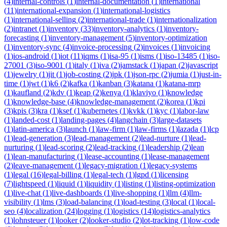
(
4
)
internal-controls
(
1
)
internal-documentation
(
1
)
international
(
11
)
international-expansion
(
1
)
international-logistics
(
1
)
international-selling
(
2
)
international-trade
(
1
)
internationalization
(
2
)
intranet
(
1
)
inventory
(
33
)
inventory-analytics
(
1
)
inventory-
forecasting
(
1
)
inventory-management
(
5
)
inventory-optimization
(
1
)
inventory-sync
(
4
)
invoice-processing
(
2
)
invoices
(
1
)
invoicing
(
1
)
ios-android
(
1
)
iot
(
11
)
iqms
(
1
)
isa-95
(
1
)
isms
(
1
)
iso-13485
(
1
)
iso-
27001
(
3
)
iso-9001
(
1
)
italy
(
1
)
iva
(
2
)
jamstack
(
1
)
japan
(
2
)
javascript
(
1
)
jewelry
(
1
)
jit
(
1
)
job-costing
(
2
)
jpk
(
1
)
json-rpc
(
2
)
jumia
(
1
)
just-in-
time
(
1
)
jwt
(
1
)
k6
(
2
)
kafka
(
1
)
kanban
(
3
)
katana
(
1
)
katana-mrp
(
1
)
kaufland
(
2
)
kdv
(
1
)
keap
(
2
)
kenya
(
1
)
klaviyo
(
1
)
knowledge
(
1
)
knowledge-base
(
4
)
knowledge-management
(
2
)
korea
(
1
)
kpi
(
3
)
kpis
(
3
)
kra
(
1
)
ksef
(
1
)
kubernetes
(
1
)
kvkk
(
1
)
kyc
(
1
)
labor-law
(
1
)
landed-cost
(
1
)
landing-pages
(
4
)
langchain
(
3
)
large-datasets
(
1
)
latin-america
(
3
)
launch
(
1
)
law-firm
(
1
)
law-firms
(
1
)
lazada
(
1
)
lcp
(
1
)
lead-generation
(
3
)
lead-management
(
2
)
lead-nurture
(
1
)
lead-
nurturing
(
1
)
lead-scoring
(
2
)
lead-tracking
(
1
)
leadership
(
2
)
lean
(
1
)
lean-manufacturing
(
1
)
lease-accounting
(
1
)
lease-management
(
2
)
leave-management
(
1
)
legacy-migration
(
1
)
legacy-systems
(
1
)
legal
(
16
)
legal-billing
(
1
)
legal-tech
(
1
)
lgpd
(
1
)
licensing
(
7
)
lightspeed
(
1
)
liquid
(
1
)
liquidity
(
1
)
listing
(
1
)
listing-optimization
(
1
)
live-chat
(
1
)
live-dashboards
(
1
)
live-shopping
(
1
)
llm
(
4
)
llm-
visibility
(
1
)
lms
(
3
)
load-balancing
(
1
)
load-testing
(
3
)
local
(
1
)
local-
seo
(
4
)
localization
(
24
)
logging
(
1
)
logistics
(
14
)
logistics-analytics
(
1
)
lohnsteuer
(
1
)
looker
(
2
)
looker-studio
(
2
)
lot-tracking
(
1
)
low-code