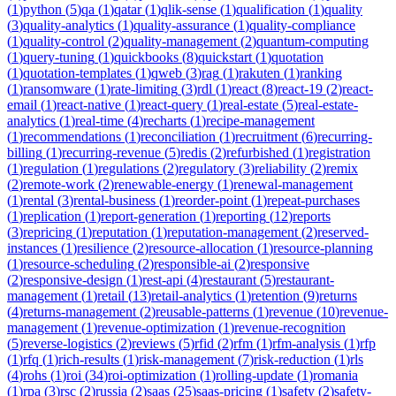
(
1
)
python
(
5
)
qa
(
1
)
qatar
(
1
)
qlik-sense
(
1
)
qualification
(
1
)
quality
(
3
)
quality-analytics
(
1
)
quality-assurance
(
1
)
quality-compliance
(
1
)
quality-control
(
2
)
quality-management
(
2
)
quantum-computing
(
1
)
query-tuning
(
1
)
quickbooks
(
8
)
quickstart
(
1
)
quotation
(
1
)
quotation-templates
(
1
)
qweb
(
3
)
rag
(
1
)
rakuten
(
1
)
ranking
(
1
)
ransomware
(
1
)
rate-limiting
(
3
)
rdl
(
1
)
react
(
8
)
react-19
(
2
)
react-
email
(
1
)
react-native
(
1
)
react-query
(
1
)
real-estate
(
5
)
real-estate-
analytics
(
1
)
real-time
(
4
)
recharts
(
1
)
recipe-management
(
1
)
recommendations
(
1
)
reconciliation
(
1
)
recruitment
(
6
)
recurring-
billing
(
1
)
recurring-revenue
(
5
)
redis
(
2
)
refurbished
(
1
)
registration
(
1
)
regulation
(
1
)
regulations
(
2
)
regulatory
(
3
)
reliability
(
2
)
remix
(
2
)
remote-work
(
2
)
renewable-energy
(
1
)
renewal-management
(
1
)
rental
(
3
)
rental-business
(
1
)
reorder-point
(
1
)
repeat-purchases
(
1
)
replication
(
1
)
report-generation
(
1
)
reporting
(
12
)
reports
(
3
)
repricing
(
1
)
reputation
(
1
)
reputation-management
(
2
)
reserved-
instances
(
1
)
resilience
(
2
)
resource-allocation
(
1
)
resource-planning
(
1
)
resource-scheduling
(
2
)
responsible-ai
(
2
)
responsive
(
2
)
responsive-design
(
1
)
rest-api
(
4
)
restaurant
(
5
)
restaurant-
management
(
1
)
retail
(
13
)
retail-analytics
(
1
)
retention
(
9
)
returns
(
4
)
returns-management
(
2
)
reusable-patterns
(
1
)
revenue
(
10
)
revenue-
management
(
1
)
revenue-optimization
(
1
)
revenue-recognition
(
5
)
reverse-logistics
(
2
)
reviews
(
5
)
rfid
(
2
)
rfm
(
1
)
rfm-analysis
(
1
)
rfp
(
1
)
rfq
(
1
)
rich-results
(
1
)
risk-management
(
7
)
risk-reduction
(
1
)
rls
(
4
)
rohs
(
1
)
roi
(
34
)
roi-optimization
(
1
)
rolling-update
(
1
)
romania
(
1
)
rpa
(
3
)
rsc
(
2
)
russia
(
2
)
saas
(
25
)
saas-pricing
(
1
)
safety
(
2
)
safety-