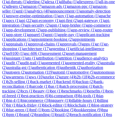
(
1
)
ai-threats
(
1
)
alerting
(
2
)
alexa
(
1
)
alibaba
(
1
)
aliexpress
(
1
)
all-in-one
(
2
)
allegro
(
2
)
amazon
(
7
)
amazon-ads
(
1
)
amazon-ppc
(
1
)
amazon-
seller
(
1
)
aml
(
1
)
analytics
(
40
)
announcement
(
1
)
anomaly-detection
(
1
)
answer-engine-optimization
(
1
)
aov
(
1
)
ap-automation
(
1
)
apache
(
1
)
apcs
(
1
)
api
(
22
)
api-economy
(
1
)
api-first
(
2
)
api-gateway
(
1
)
api-
integration
(
3
)
api-security
(
2
)
apm
(
1
)
app-bridge
(
1
)
app-commerce
(
1
)
app-development
(
2
)
app-publishing
(
1
)
app-review
(
1
)
app-router
(
1
)
app-store
(
1
)
apparel
(
3
)
appi
(
1
)
apple-pay
(
1
)
applicant-tracking
(
1
)
applications
(
1
)
appointment-booking
(
2
)
appointments
(
1
)
appraisals
(
1
)
approval-chains
(
1
)
approvals
(
3
)
apps
(
1
)
ar
(
1
)
ar-
shopping
(
1
)
architecture
(
17
)
argentina
(
1
)
artificial-intelligence
(
2
)
as9100
(
1
)
asc-606
(
3
)
assessment
(
2
)
asset-management
(
4
)
assistant
(
1
)
ato
(
1
)
attribution
(
1
)
attrition
(
1
)
audience-analytics
(
1
)
audit
(
7
)
audit-trail
(
1
)
augmented
(
1
)
augmented-reality
(
2
)
australia
(
2
)
australia-gst
(
1
)
authentication
(
6
)
authentik
(
2
)
authorization
(
3
)
autogen
(
2
)
automation
(
119
)
automl
(
1
)
automotive
(
5
)
autonomous
(
2
)
awareness
(
1
)
aws
(
10
)
axelor
(
2
)
azure
(
4
)
b2b
(
18
)
b2b-ecommerce
(
1
)
b2b-selling
(
1
)
back-market
(
1
)
backend
(
6
)
backup
(
2
)
bank-
reconciliation
(
1
)
barcode
(
1
)
bas
(
1
)
batch-processing
(
1
)
batch-
tracking
(
2
)
bcrs
(
1
)
beauty
(
1
)
bee
(
1
)
benchmarks
(
1
)
benefits
(
1
)
best-
of-breed
(
1
)
best-practices
(
6
)
bi-comparison
(
8
)
bi-tools
(
1
)
bias
(
1
)
big-4
(
1
)
bigcommerce
(
3
)
bigquery
(
1
)
billable-hours
(
1
)
billing
(
7
)
bir
(
1
)
black-friday
(
1
)
block-editor
(
1
)
blockchain
(
1
)
blog-strategy
(
1
)
blue-green
(
1
)
bmf
(
1
)
bom
(
2
)
booking
(
5
)
bookkeeping
(
9
)
bpa
(
1
)
bpm
(
1
)
brand
(
2
)
branding
(
1
)
brazil
(
2
)
breach-notification
(
1
)
bss