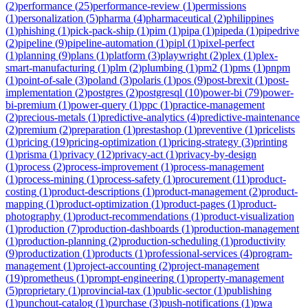
(
2
)
performance
(
25
)
performance-review
(
1
)
permissions
(
1
)
personalization
(
5
)
pharma
(
4
)
pharmaceutical
(
2
)
philippines
(
1
)
phishing
(
1
)
pick-pack-ship
(
1
)
pim
(
1
)
pipa
(
1
)
pipeda
(
1
)
pipedrive
(
2
)
pipeline
(
9
)
pipeline-automation
(
1
)
pipl
(
1
)
pixel-perfect
(
1
)
planning
(
9
)
plans
(
1
)
platform
(
3
)
playwright
(
2
)
plex
(
1
)
plex-
smart-manufacturing
(
1
)
plm
(
2
)
plumbing
(
1
)
pm2
(
1
)
pms
(
1
)
pnpm
(
1
)
point-of-sale
(
3
)
poland
(
3
)
polaris
(
1
)
pos
(
9
)
post-brexit
(
1
)
post-
implementation
(
2
)
postgres
(
2
)
postgresql
(
10
)
power-bi
(
79
)
power-
bi-premium
(
1
)
power-query
(
1
)
ppc
(
1
)
practice-management
(
2
)
precious-metals
(
1
)
predictive-analytics
(
4
)
predictive-maintenance
(
2
)
premium
(
2
)
preparation
(
1
)
prestashop
(
1
)
preventive
(
1
)
pricelists
(
1
)
pricing
(
19
)
pricing-optimization
(
1
)
pricing-strategy
(
3
)
printing
(
1
)
prisma
(
1
)
privacy
(
12
)
privacy-act
(
1
)
privacy-by-design
(
1
)
process
(
2
)
process-improvement
(
1
)
process-management
(
1
)
process-mining
(
1
)
process-safety
(
1
)
procurement
(
11
)
product-
costing
(
1
)
product-descriptions
(
1
)
product-management
(
2
)
product-
mapping
(
1
)
product-optimization
(
1
)
product-pages
(
1
)
product-
photography
(
1
)
product-recommendations
(
1
)
product-visualization
(
1
)
production
(
7
)
production-dashboards
(
1
)
production-management
(
1
)
production-planning
(
2
)
production-scheduling
(
1
)
productivity
(
9
)
productization
(
1
)
products
(
1
)
professional-services
(
4
)
program-
management
(
1
)
project-accounting
(
2
)
project-management
(
19
)
prometheus
(
1
)
prompt-engineering
(
1
)
property-management
(
5
)
proprietary
(
1
)
provincial-tax
(
1
)
public-sector
(
1
)
publishing
(
1
)
punchout-catalog
(
1
)
purchase
(
3
)
push-notifications
(
1
)
pwa