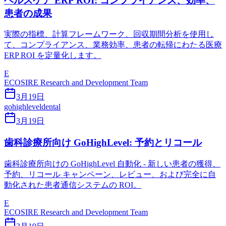
ヘルスケア ERP ROI: コンプライアンス、効率、
患者の成果
実際の指標、計算フレームワーク、回収期間分析を使用し
て、コンプライアンス、業務効率、患者の転帰にわたる医療
ERP ROI を定量化します。
E
ECOSIRE Research and Development Team
3月19日
gohighlevel
dental
3月19日
歯科診療所向け GoHighLevel: 予約とリコール
歯科診療所向けの GoHighLevel 自動化 - 新しい患者の獲得、
予約、リコール キャンペーン、レビュー、および完全に自
動化された患者通信システムの ROI。
E
ECOSIRE Research and Development Team