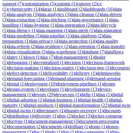
support
(
7
)
customization
(
5
)
customs
(
1
)
cutover
(
2
)
cx
(
1
)
cybersecurity
(
14
)
daraz
(
1
)
dashboard
(
2
)
dashboards
(
16
)
data
(
5
)
data-analysis
(
3
)
data-analytics
(
3
)
data-cleanup
(
2
)
data-driven
(
3
)
data-extraction
(
2
)
data-fetching
(
1
)
data-governance
(
1
)
data-
handling
(
1
)
data-hygiene
(
1
)
data-integration
(
2
)
data-lifecycle
(
1
)
data-literacy
(
1
)
data-mapping
(
1
)
data-mesh
(
1
)
data-migration
(
8
)
data-modeling
(
5
)
data-pipeline
(
1
)
data-platform
(
2
)
data-
preparation
(
1
)
data-privacy
(
4
)
data-protection
(
14
)
data-quality
(
4
)
data-refresh
(
2
)
data-residency
(
2
)
data-retention
(
1
)
data-transfer
(
4
)
data-visualization
(
5
)
data-warehouse
(
2
)
database
(
7
)
dataflows
(
1
)
datev
(
1
)
dawn
(
1
)
dax
(
7
)
deal-management
(
1
)
dealer
(
1
)
debugging
(
1
)
decentralized
(
1
)
decision
(
1
)
decision-framework
(
1
)
decision-making
(
1
)
decision-matrix
(
1
)
decision-tree
(
1
)
decorators
(
1
)
defect-detection
(
1
)
deliverability
(
1
)
delivery
(
1
)
delmiaworks
(
1
)
demand-forecasting
(
3
)
demand-planning
(
4
)
demand-sensing
(
1
)
dental
(
1
)
deployment
(
10
)
deployment-pipelines
(
1
)
design
(
2
)
design-system
(
1
)
developer
(
1
)
development
(
13
)
device-
management
(
1
)
devops
(
29
)
devsecops
(
1
)
dgfip
(
1
)
dian
(
1
)
digital
(
1
)
digital-adoption
(
1
)
digital-business
(
1
)
digital-health
(
1
)
digital-
maturity
(
1
)
digital-products
(
1
)
digital-transformation
(
22
)
digital-twin
(
2
)
digital-twins
(
1
)
directquery
(
1
)
disaster-recovery
(
1
)
discounts
(
2
)
distribution
(
4
)
diversity
(
1
)
dms
(
2
)
docker
(
3
)
docker-compose
(
1
)
doctype
(
1
)
document-management
(
3
)
document-processing
(
2
)
documentation
(
2
)
documents
(
4
)
dolibarr
(
1
)
domo
(
1
)
donor-
management
(
2
)
dpa
(
1
)
dpdp
(
1
)
dpo
(
1
)
drip-campaigns
(
1
)
drip-