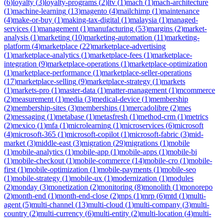
(
6
)
loyalty
(
3
)
loyalty-programs
(
2
)
ltv
(
1
)
mach
(
1
)
mach-architecture
(
1
)
machine-learning
(
13
)
magento
(
4
)
mailchimp
(
1
)
maintenance
(
4
)
make-or-buy
(
1
)
making-tax-digital
(
1
)
malaysia
(
1
)
managed-
services
(
1
)
management
(
1
)
manufacturing
(
53
)
margins
(
2
)
market-
analysis
(
1
)
marketing
(
10
)
marketing-automation
(
11
)
marketing-
platform
(
4
)
marketplace
(
22
)
marketplace-advertising
(
1
)
marketplace-analytics
(
1
)
marketplace-fees
(
1
)
marketplace-
integration
(
9
)
marketplace-operations
(
1
)
marketplace-optimization
(
1
)
marketplace-performance
(
1
)
marketplace-seller-operations
(
17
)
marketplace-selling
(
9
)
marketplace-strategy
(
1
)
markets
(
1
)
markets-pro
(
1
)
master-data
(
1
)
matter-management
(
1
)
mcommerce
(
2
)
measurement
(
1
)
media
(
3
)
medical-device
(
1
)
membership
(
2
)
membership-sites
(
3
)
memberships
(
1
)
mercadolibre
(
2
)
mes
(
2
)
messaging
(
1
)
metabase
(
1
)
metasfresh
(
1
)
method-crm
(
1
)
metrics
(
2
)
mexico
(
1
)
mfa
(
1
)
microlearning
(
1
)
microservices
(
6
)
microsoft
(
4
)
microsoft-365
(
1
)
microsoft-copilot
(
1
)
microsoft-fabric
(
3
)
mid-
market
(
3
)
middle-east
(
3
)
migration
(
29
)
migrations
(
1
)
mobile
(
1
)
mobile-analytics
(
1
)
mobile-app
(
1
)
mobile-apps
(
1
)
mobile-bi
(
1
)
mobile-checkout
(
1
)
mobile-commerce
(
14
)
mobile-cro
(
1
)
mobile-
first
(
1
)
mobile-optimization
(
1
)
mobile-payments
(
1
)
mobile-seo
(
1
)
mobile-strategy
(
1
)
mobile-ux
(
1
)
modernization
(
1
)
modules
(
2
)
monday
(
3
)
monetization
(
2
)
monitoring
(
8
)
monolith
(
1
)
monorepo
(
2
)
month-end
(
1
)
month-end-close
(
2
)
mps
(
1
)
mrp
(
6
)
mtd
(
1
)
multi-
agent
(
5
)
multi-channel
(
13
)
multi-cloud
(
1
)
multi-company
(
3
)
multi-
country
(
2
)
multi-currency
(
6
)
multi-entity
(
2
)
multi-location
(
4
)
multi-