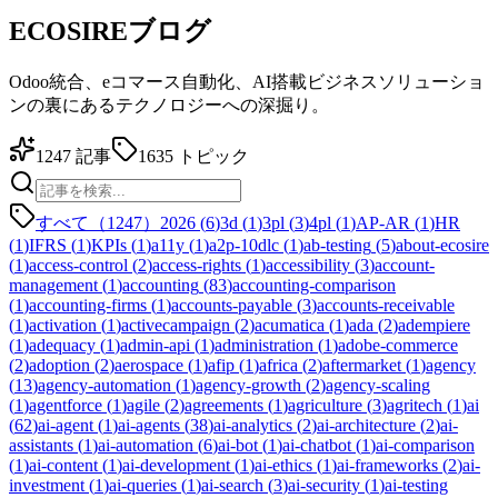
ECOSIREブログ
Odoo統合、eコマース自動化、AI搭載ビジネスソリューショ
ンの裏にあるテクノロジーへの深掘り。
1247
記事
1635
トピック
すべて（1247）
2026
(
6
)
3d
(
1
)
3pl
(
3
)
4pl
(
1
)
AP-AR
(
1
)
HR
(
1
)
IFRS
(
1
)
KPIs
(
1
)
a11y
(
1
)
a2p-10dlc
(
1
)
ab-testing
(
5
)
about-ecosire
(
1
)
access-control
(
2
)
access-rights
(
1
)
accessibility
(
3
)
account-
management
(
1
)
accounting
(
83
)
accounting-comparison
(
1
)
accounting-firms
(
1
)
accounts-payable
(
3
)
accounts-receivable
(
1
)
activation
(
1
)
activecampaign
(
2
)
acumatica
(
1
)
ada
(
2
)
adempiere
(
1
)
adequacy
(
1
)
admin-api
(
1
)
administration
(
1
)
adobe-commerce
(
2
)
adoption
(
2
)
aerospace
(
1
)
afip
(
1
)
africa
(
2
)
aftermarket
(
1
)
agency
(
13
)
agency-automation
(
1
)
agency-growth
(
2
)
agency-scaling
(
1
)
agentforce
(
1
)
agile
(
2
)
agreements
(
1
)
agriculture
(
3
)
agritech
(
1
)
ai
(
62
)
ai-agent
(
1
)
ai-agents
(
38
)
ai-analytics
(
2
)
ai-architecture
(
2
)
ai-
assistants
(
1
)
ai-automation
(
6
)
ai-bot
(
1
)
ai-chatbot
(
1
)
ai-comparison
(
1
)
ai-content
(
1
)
ai-development
(
1
)
ai-ethics
(
1
)
ai-frameworks
(
2
)
ai-
investment
(
1
)
ai-queries
(
1
)
ai-search
(
3
)
ai-security
(
1
)
ai-testing