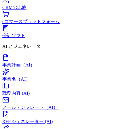
CRMの比較
eコマースプラットフォーム
会計ソフト
AI とジェネレーター
事業計画（AI）
事業名（AI）
職務内容 (AI)
メールテンプレート（AI）
RFP ジェネレーター (AI)