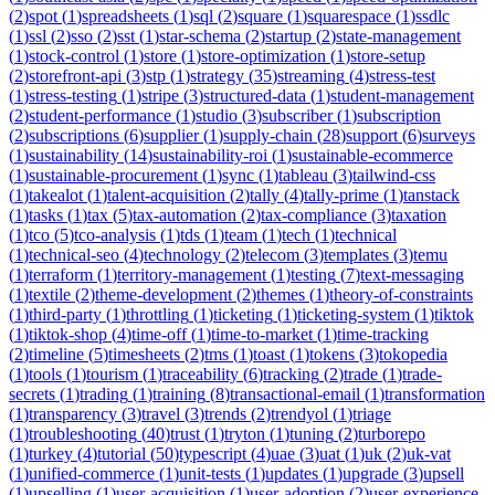
(
2
)
spot
(
1
)
spreadsheets
(
1
)
sql
(
2
)
square
(
1
)
squarespace
(
1
)
ssdlc
(
1
)
ssl
(
2
)
sso
(
2
)
sst
(
1
)
star-schema
(
2
)
startup
(
2
)
state-management
(
1
)
stock-control
(
1
)
store
(
1
)
store-optimization
(
1
)
store-setup
(
2
)
storefront-api
(
3
)
stp
(
1
)
strategy
(
35
)
streaming
(
4
)
stress-test
(
1
)
stress-testing
(
1
)
stripe
(
3
)
structured-data
(
1
)
student-management
(
2
)
student-performance
(
1
)
studio
(
3
)
subscriber
(
1
)
subscription
(
2
)
subscriptions
(
6
)
supplier
(
1
)
supply-chain
(
28
)
support
(
6
)
surveys
(
1
)
sustainability
(
14
)
sustainability-roi
(
1
)
sustainable-ecommerce
(
1
)
sustainable-procurement
(
1
)
sync
(
1
)
tableau
(
3
)
tailwind-css
(
1
)
takealot
(
1
)
talent-acquisition
(
2
)
tally
(
4
)
tally-prime
(
1
)
tanstack
(
1
)
tasks
(
1
)
tax
(
5
)
tax-automation
(
2
)
tax-compliance
(
3
)
taxation
(
1
)
tco
(
5
)
tco-analysis
(
1
)
tds
(
1
)
team
(
1
)
tech
(
1
)
technical
(
1
)
technical-seo
(
4
)
technology
(
2
)
telecom
(
3
)
templates
(
3
)
temu
(
1
)
terraform
(
1
)
territory-management
(
1
)
testing
(
7
)
text-messaging
(
1
)
textile
(
2
)
theme-development
(
2
)
themes
(
1
)
theory-of-constraints
(
1
)
third-party
(
1
)
throttling
(
1
)
ticketing
(
1
)
ticketing-system
(
1
)
tiktok
(
1
)
tiktok-shop
(
4
)
time-off
(
1
)
time-to-market
(
1
)
time-tracking
(
2
)
timeline
(
5
)
timesheets
(
2
)
tms
(
1
)
toast
(
1
)
tokens
(
3
)
tokopedia
(
1
)
tools
(
1
)
tourism
(
1
)
traceability
(
6
)
tracking
(
2
)
trade
(
1
)
trade-
secrets
(
1
)
trading
(
1
)
training
(
8
)
transactional-email
(
1
)
transformation
(
1
)
transparency
(
3
)
travel
(
3
)
trends
(
2
)
trendyol
(
1
)
triage
(
1
)
troubleshooting
(
40
)
trust
(
1
)
tryton
(
1
)
tuning
(
2
)
turborepo
(
1
)
turkey
(
4
)
tutorial
(
50
)
typescript
(
4
)
uae
(
3
)
uat
(
1
)
uk
(
2
)
uk-vat
(
1
)
unified-commerce
(
1
)
unit-tests
(
1
)
updates
(
1
)
upgrade
(
3
)
upsell
(
1
)
upselling
(
1
)
user-acquisition
(
1
)
user-adoption
(
2
)
user-experience