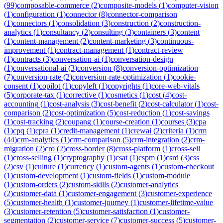
(
99
)
composable-commerce
(
2
)
composite-models
(
1
)
computer-vision
(
1
)
configuration
(
1
)
connector
(
8
)
connector-comparison
(
1
)
connectors
(
1
)
consolidation
(
3
)
construction
(
2
)
construction-
analytics
(
1
)
consultancy
(
2
)
consulting
(
3
)
containers
(
3
)
content
(
1
)
content-management
(
2
)
content-marketing
(
3
)
continuous-
improvement
(
1
)
contract-management
(
1
)
contract-review
(
1
)
contracts
(
3
)
conversation-ai
(
1
)
conversation-design
(
1
)
conversational-ai
(
3
)
conversion
(
8
)
conversion-optimization
(
7
)
conversion-rate
(
2
)
conversion-rate-optimization
(
1
)
cookie-
consent
(
1
)
copilot
(
1
)
copyleft
(
1
)
copyrights
(
1
)
core-web-vitals
(
5
)
corporate-tax
(
1
)
corrective
(
1
)
cosmetics
(
1
)
cost
(
4
)
cost-
accounting
(
1
)
cost-analysis
(
3
)
cost-benefit
(
2
)
cost-calculator
(
1
)
cost-
comparison
(
2
)
cost-optimization
(
5
)
cost-reduction
(
1
)
cost-savings
(
1
)
cost-tracking
(
2
)
coupang
(
1
)
course-creation
(
1
)
courses
(
3
)
cpa
(
1
)
cpq
(
1
)
cpra
(
1
)
credit-management
(
1
)
crewai
(
2
)
criteria
(
1
)
crm
(
44
)
crm-analytics
(
1
)
crm-comparison
(
5
)
crm-integration
(
2
)
crm-
migration
(
2
)
cro
(
2
)
cross-border
(
8
)
cross-platform
(
1
)
cross-sell
(
1
)
cross-selling
(
1
)
cryptography
(
1
)
csat
(
1
)
cspm
(
1
)
csrd
(
3
)
css
(
2
)
csv
(
1
)
culture
(
1
)
currency
(
1
)
custom-agents
(
1
)
custom-checkout
(
1
)
custom-development
(
1
)
custom-fields
(
1
)
custom-module
(
1
)
custom-orders
(
2
)
custom-skills
(
2
)
customer-analytics
(
2
)
customer-data
(
1
)
customer-engagement
(
3
)
customer-experience
(
5
)
customer-health
(
1
)
customer-journey
(
1
)
customer-lifetime-value
(
3
)
customer-retention
(
5
)
customer-satisfaction
(
1
)
customer-
segmentation
(
2
)
customer-service
(
7
)
customer-success
(
5
)
customer-