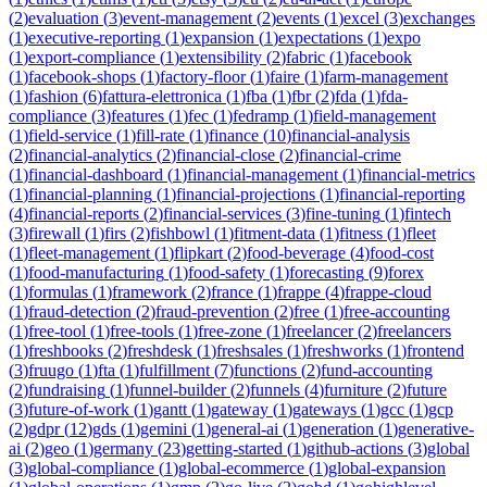
(
2
)
evaluation
(
3
)
event-management
(
2
)
events
(
1
)
excel
(
3
)
exchanges
(
1
)
executive-reporting
(
1
)
expansion
(
1
)
expectations
(
1
)
expo
(
1
)
export-compliance
(
1
)
extensibility
(
2
)
fabric
(
1
)
facebook
(
1
)
facebook-shops
(
1
)
factory-floor
(
1
)
faire
(
1
)
farm-management
(
1
)
fashion
(
6
)
fattura-elettronica
(
1
)
fba
(
1
)
fbr
(
2
)
fda
(
1
)
fda-
compliance
(
3
)
features
(
1
)
fec
(
1
)
fedramp
(
1
)
field-management
(
1
)
field-service
(
1
)
fill-rate
(
1
)
finance
(
10
)
financial-analysis
(
2
)
financial-analytics
(
2
)
financial-close
(
2
)
financial-crime
(
1
)
financial-dashboard
(
1
)
financial-management
(
1
)
financial-metrics
(
1
)
financial-planning
(
1
)
financial-projections
(
1
)
financial-reporting
(
4
)
financial-reports
(
2
)
financial-services
(
3
)
fine-tuning
(
1
)
fintech
(
3
)
firewall
(
1
)
firs
(
2
)
fishbowl
(
1
)
fitment-data
(
1
)
fitness
(
1
)
fleet
(
1
)
fleet-management
(
1
)
flipkart
(
2
)
food-beverage
(
4
)
food-cost
(
1
)
food-manufacturing
(
1
)
food-safety
(
1
)
forecasting
(
9
)
forex
(
1
)
formulas
(
1
)
framework
(
2
)
france
(
1
)
frappe
(
4
)
frappe-cloud
(
1
)
fraud-detection
(
2
)
fraud-prevention
(
2
)
free
(
1
)
free-accounting
(
1
)
free-tool
(
1
)
free-tools
(
1
)
free-zone
(
1
)
freelancer
(
2
)
freelancers
(
1
)
freshbooks
(
2
)
freshdesk
(
1
)
freshsales
(
1
)
freshworks
(
1
)
frontend
(
3
)
fruugo
(
1
)
fta
(
1
)
fulfillment
(
7
)
functions
(
2
)
fund-accounting
(
2
)
fundraising
(
1
)
funnel-builder
(
2
)
funnels
(
4
)
furniture
(
2
)
future
(
3
)
future-of-work
(
1
)
gantt
(
1
)
gateway
(
1
)
gateways
(
1
)
gcc
(
1
)
gcp
(
2
)
gdpr
(
12
)
gds
(
1
)
gemini
(
1
)
general-ai
(
1
)
generation
(
1
)
generative-
ai
(
2
)
geo
(
1
)
germany
(
23
)
getting-started
(
1
)
github-actions
(
3
)
global
(
3
)
global-compliance
(
1
)
global-ecommerce
(
1
)
global-expansion