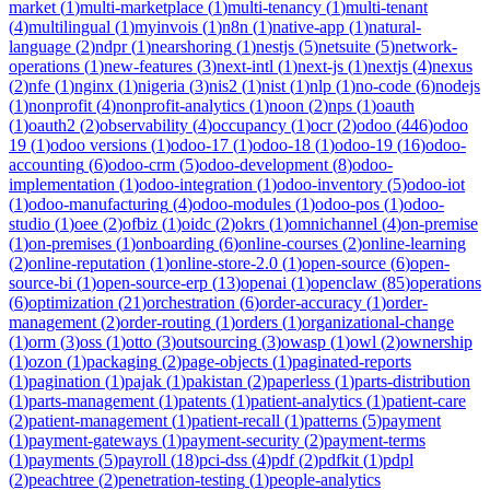
market
(
1
)
multi-marketplace
(
1
)
multi-tenancy
(
1
)
multi-tenant
(
4
)
multilingual
(
1
)
myinvois
(
1
)
n8n
(
1
)
native-app
(
1
)
natural-
language
(
2
)
ndpr
(
1
)
nearshoring
(
1
)
nestjs
(
5
)
netsuite
(
5
)
network-
operations
(
1
)
new-features
(
3
)
next-intl
(
1
)
next-js
(
1
)
nextjs
(
4
)
nexus
(
2
)
nfe
(
1
)
nginx
(
1
)
nigeria
(
3
)
nis2
(
1
)
nist
(
1
)
nlp
(
1
)
no-code
(
6
)
nodejs
(
1
)
nonprofit
(
4
)
nonprofit-analytics
(
1
)
noon
(
2
)
nps
(
1
)
oauth
(
1
)
oauth2
(
2
)
observability
(
4
)
occupancy
(
1
)
ocr
(
2
)
odoo
(
446
)
odoo
19
(
1
)
odoo versions
(
1
)
odoo-17
(
1
)
odoo-18
(
1
)
odoo-19
(
16
)
odoo-
accounting
(
6
)
odoo-crm
(
5
)
odoo-development
(
8
)
odoo-
implementation
(
1
)
odoo-integration
(
1
)
odoo-inventory
(
5
)
odoo-iot
(
1
)
odoo-manufacturing
(
4
)
odoo-modules
(
1
)
odoo-pos
(
1
)
odoo-
studio
(
1
)
oee
(
2
)
ofbiz
(
1
)
oidc
(
2
)
okrs
(
1
)
omnichannel
(
4
)
on-premise
(
1
)
on-premises
(
1
)
onboarding
(
6
)
online-courses
(
2
)
online-learning
(
2
)
online-reputation
(
1
)
online-store-2.0
(
1
)
open-source
(
6
)
open-
source-bi
(
1
)
open-source-erp
(
13
)
openai
(
1
)
openclaw
(
85
)
operations
(
6
)
optimization
(
21
)
orchestration
(
6
)
order-accuracy
(
1
)
order-
management
(
2
)
order-routing
(
1
)
orders
(
1
)
organizational-change
(
1
)
orm
(
3
)
oss
(
1
)
otto
(
3
)
outsourcing
(
3
)
owasp
(
1
)
owl
(
2
)
ownership
(
1
)
ozon
(
1
)
packaging
(
2
)
page-objects
(
1
)
paginated-reports
(
1
)
pagination
(
1
)
pajak
(
1
)
pakistan
(
2
)
paperless
(
1
)
parts-distribution
(
1
)
parts-management
(
1
)
patents
(
1
)
patient-analytics
(
1
)
patient-care
(
2
)
patient-management
(
1
)
patient-recall
(
1
)
patterns
(
5
)
payment
(
1
)
payment-gateways
(
1
)
payment-security
(
2
)
payment-terms
(
1
)
payments
(
5
)
payroll
(
18
)
pci-dss
(
4
)
pdf
(
2
)
pdfkit
(
1
)
pdpl
(
2
)
peachtree
(
2
)
penetration-testing
(
1
)
people-analytics