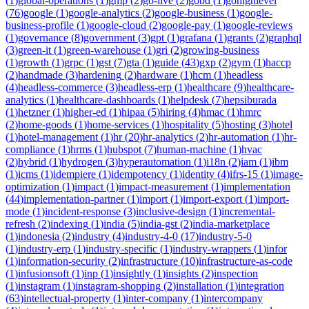
(
1
)
global-operations
(
1
)
gmp
(
2
)
go-live
(
2
)
gobd
(
1
)
gohighlevel
(
76
)
google
(
1
)
google-analytics
(
2
)
google-business
(
1
)
google-
business-profile
(
1
)
google-cloud
(
2
)
google-pay
(
1
)
google-reviews
(
1
)
governance
(
8
)
government
(
3
)
gpt
(
1
)
grafana
(
1
)
grants
(
2
)
graphql
(
3
)
green-it
(
1
)
green-warehouse
(
1
)
gri
(
2
)
growing-business
(
1
)
growth
(
1
)
grpc
(
1
)
gst
(
7
)
gta
(
1
)
guide
(
43
)
gxp
(
2
)
gym
(
1
)
haccp
(
2
)
handmade
(
3
)
hardening
(
2
)
hardware
(
1
)
hcm
(
1
)
headless
(
4
)
headless-commerce
(
3
)
headless-erp
(
1
)
healthcare
(
9
)
healthcare-
analytics
(
1
)
healthcare-dashboards
(
1
)
helpdesk
(
7
)
hepsiburada
(
1
)
hetzner
(
1
)
higher-ed
(
1
)
hipaa
(
5
)
hiring
(
4
)
hmac
(
1
)
hmrc
(
2
)
home-goods
(
1
)
home-services
(
1
)
hospitality
(
5
)
hosting
(
3
)
hotel
(
1
)
hotel-management
(
1
)
hr
(
20
)
hr-analytics
(
2
)
hr-automation
(
1
)
hr-
compliance
(
1
)
hrms
(
1
)
hubspot
(
7
)
human-machine
(
1
)
hvac
(
2
)
hybrid
(
1
)
hydrogen
(
3
)
hyperautomation
(
1
)
i18n
(
2
)
iam
(
1
)
ibm
(
1
)
icms
(
1
)
idempiere
(
1
)
idempotency
(
1
)
identity
(
4
)
ifrs-15
(
1
)
image-
optimization
(
1
)
impact
(
1
)
impact-measurement
(
1
)
implementation
(
44
)
implementation-partner
(
1
)
import
(
1
)
import-export
(
1
)
import-
mode
(
1
)
incident-response
(
3
)
inclusive-design
(
1
)
incremental-
refresh
(
2
)
indexing
(
1
)
india
(
5
)
india-gst
(
2
)
india-marketplace
(
1
)
indonesia
(
2
)
industry
(
4
)
industry-4-0
(
17
)
industry-5-0
(
1
)
industry-erp
(
1
)
industry-specific
(
1
)
industry-wrappers
(
1
)
infor
(
1
)
information-security
(
2
)
infrastructure
(
10
)
infrastructure-as-code
(
1
)
infusionsoft
(
1
)
inp
(
1
)
insightly
(
1
)
insights
(
2
)
inspection
(
1
)
instagram
(
1
)
instagram-shopping
(
2
)
installation
(
1
)
integration
(
63
)
intellectual-property
(
1
)
inter-company
(
1
)
intercompany