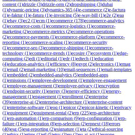
content
(
1
)
drizzle
(
3
)
drizzle-orm
(
2
)
dropshipping
(
3
)
dubai
(
1
)
dynamic-pricing
(
3
)
dynamics-365
(
4
)
e-commerce
(
2
)
e-factura
(
1
)
e-faktur
(
1
)
e-fatura
(
1
)
e-invoicing
(
5
)
e-way-bill
(
1
)
e2e
(
2
)
eaa
(
1
)
ebay
(
3
)
ec2
(
1
)
ecm
(
1
)
ecommerce
(
178
)
ecommerce-analytics
(
3
)
ecommerce-costs
(
1
)
ecommerce-logistics
(
1
)
ecommerce-
marketing
(
2
)
ecommerce-metrics
(
2
)
ecommerce-operations
(
2
)
ecommerce-payments
(
1
)
ecommerce-platform
(
2
)
ecommerce-
reporting
(
1
)
ecommerce-scaling
(
1
)
ecommerce-security
(
1
)
ecommerce-seo
(
3
)
ecommerce-shipping
(
1
)
ecommerce-
technology
(
1
)
ecommerce-trends
(
1
)
ecosire
(
7
)
ecosystem
(
1
)
edge-
computing
(
2
)
edi
(
1
)
editorial
(
1
)
edr
(
1
)
edtech
(
1
)
education
(
4
)
education-analytics
(
1
)
efficiency
(
8
)
egypt
(
2
)
electronics
(
1
)
emag
(
1
)
email
(
2
)
email-marketing
(
10
)
email-sequences
(
1
)
email-templates
(
1
)
embedded
(
2
)
embedded-analytics
(
5
)
embedded-apps
(
1
)
emissions
(
1
)
employee-development
(
1
)
employee-engagement
(
1
)
employee-management
(
3
)
employee-privacy
(
1
)
encryption
(
1
)
endpoint-security
(
1
)
energy
(
3
)
energy-efficiency
(
1
)
energy-
management
(
1
)
engagement
(
1
)
enrollment
(
2
)
enterprise
(
39
)
enterprise-ai
(
2
)
enterprise-architecture
(
1
)
enterprise-content
(
1
)
enterprise-software
(
1
)
eoq
(
1
)
epicor
(
2
)
epicor-kinetic
(
1
)
eprivacy
(
1
)
equipment
(
2
)
equipment-rental
(
2
)
erp
(
225
)
erp-architecture
(
1
)
erp-automation
(
1
)
erp-comparison
(
9
)
erp-configuration
(
1
)
erp-
failure
(
1
)
erp-integration
(
8
)
erp-selection
(
2
)
erpnext
(
18
)
errors
(
40
)
esg
(
5
)
esg-reporting
(
2
)
esignature
(
1
)
eta
(
2
)
ethical-sourcing
(
1
)
ethics
(
1
)
etims
(
1
)
etl
(
5
)
etsy
(
3
)
eu
(
2
)
eu-ai-act
(
1
)
europe