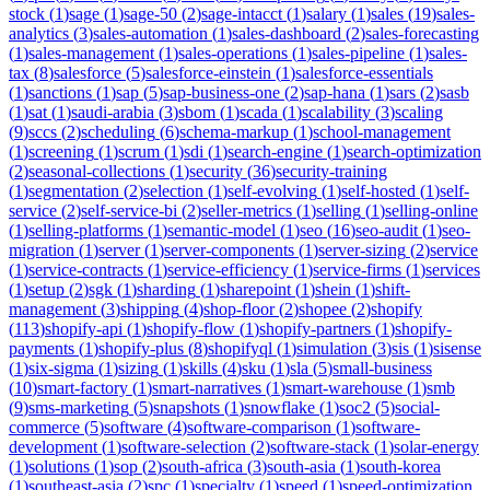
stock
(
1
)
sage
(
1
)
sage-50
(
2
)
sage-intacct
(
1
)
salary
(
1
)
sales
(
19
)
sales-
analytics
(
3
)
sales-automation
(
1
)
sales-dashboard
(
2
)
sales-forecasting
(
1
)
sales-management
(
1
)
sales-operations
(
1
)
sales-pipeline
(
1
)
sales-
tax
(
8
)
salesforce
(
5
)
salesforce-einstein
(
1
)
salesforce-essentials
(
1
)
sanctions
(
1
)
sap
(
5
)
sap-business-one
(
2
)
sap-hana
(
1
)
sars
(
2
)
sasb
(
1
)
sat
(
1
)
saudi-arabia
(
3
)
sbom
(
1
)
scada
(
1
)
scalability
(
3
)
scaling
(
9
)
sccs
(
2
)
scheduling
(
6
)
schema-markup
(
1
)
school-management
(
1
)
screening
(
1
)
scrum
(
1
)
sdi
(
1
)
search-engine
(
1
)
search-optimization
(
2
)
seasonal-collections
(
1
)
security
(
36
)
security-training
(
1
)
segmentation
(
2
)
selection
(
1
)
self-evolving
(
1
)
self-hosted
(
1
)
self-
service
(
2
)
self-service-bi
(
2
)
seller-metrics
(
1
)
selling
(
1
)
selling-online
(
1
)
selling-platforms
(
1
)
semantic-model
(
1
)
seo
(
16
)
seo-audit
(
1
)
seo-
migration
(
1
)
server
(
1
)
server-components
(
1
)
server-sizing
(
2
)
service
(
1
)
service-contracts
(
1
)
service-efficiency
(
1
)
service-firms
(
1
)
services
(
1
)
setup
(
2
)
sgk
(
1
)
sharding
(
1
)
sharepoint
(
1
)
shein
(
1
)
shift-
management
(
3
)
shipping
(
4
)
shop-floor
(
2
)
shopee
(
2
)
shopify
(
113
)
shopify-api
(
1
)
shopify-flow
(
1
)
shopify-partners
(
1
)
shopify-
payments
(
1
)
shopify-plus
(
8
)
shopifyql
(
1
)
simulation
(
3
)
sis
(
1
)
sisense
(
1
)
six-sigma
(
1
)
sizing
(
1
)
skills
(
4
)
sku
(
1
)
sla
(
5
)
small-business
(
10
)
smart-factory
(
1
)
smart-narratives
(
1
)
smart-warehouse
(
1
)
smb
(
9
)
sms-marketing
(
5
)
snapshots
(
1
)
snowflake
(
1
)
soc2
(
5
)
social-
commerce
(
5
)
software
(
4
)
software-comparison
(
1
)
software-
development
(
1
)
software-selection
(
2
)
software-stack
(
1
)
solar-energy
(
1
)
solutions
(
1
)
sop
(
2
)
south-africa
(
3
)
south-asia
(
1
)
south-korea
(
1
)
southeast-asia
(
2
)
spc
(
1
)
specialty
(
1
)
speed
(
1
)
speed-optimization