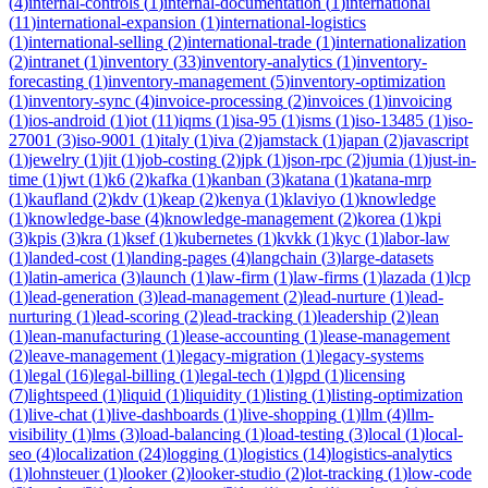
(
4
)
internal-controls
(
1
)
internal-documentation
(
1
)
international
(
11
)
international-expansion
(
1
)
international-logistics
(
1
)
international-selling
(
2
)
international-trade
(
1
)
internationalization
(
2
)
intranet
(
1
)
inventory
(
33
)
inventory-analytics
(
1
)
inventory-
forecasting
(
1
)
inventory-management
(
5
)
inventory-optimization
(
1
)
inventory-sync
(
4
)
invoice-processing
(
2
)
invoices
(
1
)
invoicing
(
1
)
ios-android
(
1
)
iot
(
11
)
iqms
(
1
)
isa-95
(
1
)
isms
(
1
)
iso-13485
(
1
)
iso-
27001
(
3
)
iso-9001
(
1
)
italy
(
1
)
iva
(
2
)
jamstack
(
1
)
japan
(
2
)
javascript
(
1
)
jewelry
(
1
)
jit
(
1
)
job-costing
(
2
)
jpk
(
1
)
json-rpc
(
2
)
jumia
(
1
)
just-in-
time
(
1
)
jwt
(
1
)
k6
(
2
)
kafka
(
1
)
kanban
(
3
)
katana
(
1
)
katana-mrp
(
1
)
kaufland
(
2
)
kdv
(
1
)
keap
(
2
)
kenya
(
1
)
klaviyo
(
1
)
knowledge
(
1
)
knowledge-base
(
4
)
knowledge-management
(
2
)
korea
(
1
)
kpi
(
3
)
kpis
(
3
)
kra
(
1
)
ksef
(
1
)
kubernetes
(
1
)
kvkk
(
1
)
kyc
(
1
)
labor-law
(
1
)
landed-cost
(
1
)
landing-pages
(
4
)
langchain
(
3
)
large-datasets
(
1
)
latin-america
(
3
)
launch
(
1
)
law-firm
(
1
)
law-firms
(
1
)
lazada
(
1
)
lcp
(
1
)
lead-generation
(
3
)
lead-management
(
2
)
lead-nurture
(
1
)
lead-
nurturing
(
1
)
lead-scoring
(
2
)
lead-tracking
(
1
)
leadership
(
2
)
lean
(
1
)
lean-manufacturing
(
1
)
lease-accounting
(
1
)
lease-management
(
2
)
leave-management
(
1
)
legacy-migration
(
1
)
legacy-systems
(
1
)
legal
(
16
)
legal-billing
(
1
)
legal-tech
(
1
)
lgpd
(
1
)
licensing
(
7
)
lightspeed
(
1
)
liquid
(
1
)
liquidity
(
1
)
listing
(
1
)
listing-optimization
(
1
)
live-chat
(
1
)
live-dashboards
(
1
)
live-shopping
(
1
)
llm
(
4
)
llm-
visibility
(
1
)
lms
(
3
)
load-balancing
(
1
)
load-testing
(
3
)
local
(
1
)
local-
seo
(
4
)
localization
(
24
)
logging
(
1
)
logistics
(
14
)
logistics-analytics
(
1
)
lohnsteuer
(
1
)
looker
(
2
)
looker-studio
(
2
)
lot-tracking
(
1
)
low-code