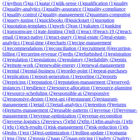
(
1
)
python
(
5
)
qa
(
1
)
qatar
(
1
)
qlik-sense
(
1
)
qualification
(
1
)
quality
(
3
)
quality-analytics
(
1
)
quality-assurance
(
1
)
quality-compliance
(
1
)
quality-control
(
2
)
quality-management
(
2
)
quantum-computing
(
1
)
query-tuning
(
1
)
quickbooks
(
8
)
quickstart
(
1
)
quotation
(
1
)
quotation-templates
(
1
)
qweb
(
3
)
rag
(
1
)
rakuten
(
1
)
ranking
(
1
)
ransomware
(
1
)
rate-limiting
(
3
)
rdl
(
1
)
react
(
8
)
react-19
(
2
)
react-
email
(
1
)
react-native
(
1
)
react-query
(
1
)
real-estate
(
5
)
real-estate-
analytics
(
1
)
real-time
(
4
)
recharts
(
1
)
recipe-management
(
1
)
recommendations
(
1
)
reconciliation
(
1
)
recruitment
(
6
)
recurring-
billing
(
1
)
recurring-revenue
(
5
)
redis
(
2
)
refurbished
(
1
)
registration
(
1
)
regulation
(
1
)
regulations
(
2
)
regulatory
(
3
)
reliability
(
2
)
remix
(
2
)
remote-work
(
2
)
renewable-energy
(
1
)
renewal-management
(
1
)
rental
(
3
)
rental-business
(
1
)
reorder-point
(
1
)
repeat-purchases
(
1
)
replication
(
1
)
report-generation
(
1
)
reporting
(
12
)
reports
(
3
)
repricing
(
1
)
reputation
(
1
)
reputation-management
(
2
)
reserved-
instances
(
1
)
resilience
(
2
)
resource-allocation
(
1
)
resource-planning
(
1
)
resource-scheduling
(
2
)
responsible-ai
(
2
)
responsive
(
2
)
responsive-design
(
1
)
rest-api
(
4
)
restaurant
(
5
)
restaurant-
management
(
1
)
retail
(
13
)
retail-analytics
(
1
)
retention
(
9
)
returns
(
4
)
returns-management
(
2
)
reusable-patterns
(
1
)
revenue
(
10
)
revenue-
management
(
1
)
revenue-optimization
(
1
)
revenue-recognition
(
5
)
reverse-logistics
(
2
)
reviews
(
5
)
rfid
(
2
)
rfm
(
1
)
rfm-analysis
(
1
)
rfp
(
1
)
rfq
(
1
)
rich-results
(
1
)
risk-management
(
7
)
risk-reduction
(
1
)
rls
(
4
)
rohs
(
1
)
roi
(
34
)
roi-optimization
(
1
)
rolling-update
(
1
)
romania
(
1
)
rpa
(
3
)
rsc
(
2
)
russia
(
2
)
saas
(
25
)
saas-pricing
(
1
)
safety
(
2
)
safety-