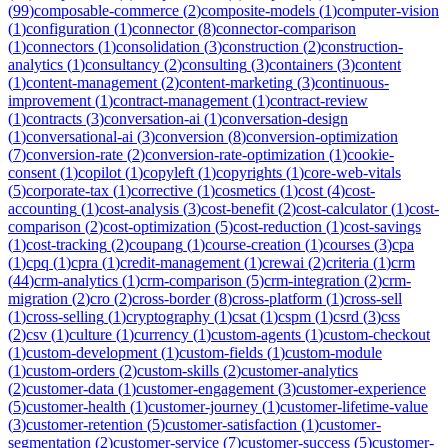
(
99
)
composable-commerce
(
2
)
composite-models
(
1
)
computer-vision
(
1
)
configuration
(
1
)
connector
(
8
)
connector-comparison
(
1
)
connectors
(
1
)
consolidation
(
3
)
construction
(
2
)
construction-
analytics
(
1
)
consultancy
(
2
)
consulting
(
3
)
containers
(
3
)
content
(
1
)
content-management
(
2
)
content-marketing
(
3
)
continuous-
improvement
(
1
)
contract-management
(
1
)
contract-review
(
1
)
contracts
(
3
)
conversation-ai
(
1
)
conversation-design
(
1
)
conversational-ai
(
3
)
conversion
(
8
)
conversion-optimization
(
7
)
conversion-rate
(
2
)
conversion-rate-optimization
(
1
)
cookie-
consent
(
1
)
copilot
(
1
)
copyleft
(
1
)
copyrights
(
1
)
core-web-vitals
(
5
)
corporate-tax
(
1
)
corrective
(
1
)
cosmetics
(
1
)
cost
(
4
)
cost-
accounting
(
1
)
cost-analysis
(
3
)
cost-benefit
(
2
)
cost-calculator
(
1
)
cost-
comparison
(
2
)
cost-optimization
(
5
)
cost-reduction
(
1
)
cost-savings
(
1
)
cost-tracking
(
2
)
coupang
(
1
)
course-creation
(
1
)
courses
(
3
)
cpa
(
1
)
cpq
(
1
)
cpra
(
1
)
credit-management
(
1
)
crewai
(
2
)
criteria
(
1
)
crm
(
44
)
crm-analytics
(
1
)
crm-comparison
(
5
)
crm-integration
(
2
)
crm-
migration
(
2
)
cro
(
2
)
cross-border
(
8
)
cross-platform
(
1
)
cross-sell
(
1
)
cross-selling
(
1
)
cryptography
(
1
)
csat
(
1
)
cspm
(
1
)
csrd
(
3
)
css
(
2
)
csv
(
1
)
culture
(
1
)
currency
(
1
)
custom-agents
(
1
)
custom-checkout
(
1
)
custom-development
(
1
)
custom-fields
(
1
)
custom-module
(
1
)
custom-orders
(
2
)
custom-skills
(
2
)
customer-analytics
(
2
)
customer-data
(
1
)
customer-engagement
(
3
)
customer-experience
(
5
)
customer-health
(
1
)
customer-journey
(
1
)
customer-lifetime-value
(
3
)
customer-retention
(
5
)
customer-satisfaction
(
1
)
customer-
segmentation
(
2
)
customer-service
(
7
)
customer-success
(
5
)
customer-