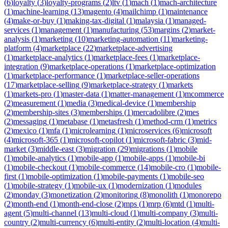
(
6
)
loyalty
(
3
)
loyalty-programs
(
2
)
ltv
(
1
)
mach
(
1
)
mach-architecture
(
1
)
machine-learning
(
13
)
magento
(
4
)
mailchimp
(
1
)
maintenance
(
4
)
make-or-buy
(
1
)
making-tax-digital
(
1
)
malaysia
(
1
)
managed-
services
(
1
)
management
(
1
)
manufacturing
(
53
)
margins
(
2
)
market-
analysis
(
1
)
marketing
(
10
)
marketing-automation
(
11
)
marketing-
platform
(
4
)
marketplace
(
22
)
marketplace-advertising
(
1
)
marketplace-analytics
(
1
)
marketplace-fees
(
1
)
marketplace-
integration
(
9
)
marketplace-operations
(
1
)
marketplace-optimization
(
1
)
marketplace-performance
(
1
)
marketplace-seller-operations
(
17
)
marketplace-selling
(
9
)
marketplace-strategy
(
1
)
markets
(
1
)
markets-pro
(
1
)
master-data
(
1
)
matter-management
(
1
)
mcommerce
(
2
)
measurement
(
1
)
media
(
3
)
medical-device
(
1
)
membership
(
2
)
membership-sites
(
3
)
memberships
(
1
)
mercadolibre
(
2
)
mes
(
2
)
messaging
(
1
)
metabase
(
1
)
metasfresh
(
1
)
method-crm
(
1
)
metrics
(
2
)
mexico
(
1
)
mfa
(
1
)
microlearning
(
1
)
microservices
(
6
)
microsoft
(
4
)
microsoft-365
(
1
)
microsoft-copilot
(
1
)
microsoft-fabric
(
3
)
mid-
market
(
3
)
middle-east
(
3
)
migration
(
29
)
migrations
(
1
)
mobile
(
1
)
mobile-analytics
(
1
)
mobile-app
(
1
)
mobile-apps
(
1
)
mobile-bi
(
1
)
mobile-checkout
(
1
)
mobile-commerce
(
14
)
mobile-cro
(
1
)
mobile-
first
(
1
)
mobile-optimization
(
1
)
mobile-payments
(
1
)
mobile-seo
(
1
)
mobile-strategy
(
1
)
mobile-ux
(
1
)
modernization
(
1
)
modules
(
2
)
monday
(
3
)
monetization
(
2
)
monitoring
(
8
)
monolith
(
1
)
monorepo
(
2
)
month-end
(
1
)
month-end-close
(
2
)
mps
(
1
)
mrp
(
6
)
mtd
(
1
)
multi-
agent
(
5
)
multi-channel
(
13
)
multi-cloud
(
1
)
multi-company
(
3
)
multi-
country
(
2
)
multi-currency
(
6
)
multi-entity
(
2
)
multi-location
(
4
)
multi-