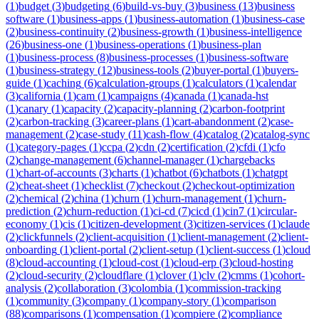
(
1
)
budget
(
3
)
budgeting
(
6
)
build-vs-buy
(
3
)
business
(
13
)
business
software
(
1
)
business-apps
(
1
)
business-automation
(
1
)
business-case
(
2
)
business-continuity
(
2
)
business-growth
(
1
)
business-intelligence
(
26
)
business-one
(
1
)
business-operations
(
1
)
business-plan
(
1
)
business-process
(
8
)
business-processes
(
1
)
business-software
(
1
)
business-strategy
(
12
)
business-tools
(
2
)
buyer-portal
(
1
)
buyers-
guide
(
1
)
caching
(
6
)
calculation-groups
(
1
)
calculators
(
1
)
calendar
(
3
)
california
(
1
)
cam
(
1
)
campaigns
(
4
)
canada
(
1
)
canada-hst
(
1
)
canary
(
1
)
capacity
(
2
)
capacity-planning
(
2
)
carbon-footprint
(
2
)
carbon-tracking
(
3
)
career-plans
(
1
)
cart-abandonment
(
2
)
case-
management
(
2
)
case-study
(
11
)
cash-flow
(
4
)
catalog
(
2
)
catalog-sync
(
1
)
category-pages
(
1
)
ccpa
(
2
)
cdn
(
2
)
certification
(
2
)
cfdi
(
1
)
cfo
(
2
)
change-management
(
6
)
channel-manager
(
1
)
chargebacks
(
1
)
chart-of-accounts
(
3
)
charts
(
1
)
chatbot
(
6
)
chatbots
(
1
)
chatgpt
(
2
)
cheat-sheet
(
1
)
checklist
(
7
)
checkout
(
2
)
checkout-optimization
(
2
)
chemical
(
2
)
china
(
1
)
churn
(
1
)
churn-management
(
1
)
churn-
prediction
(
2
)
churn-reduction
(
1
)
ci-cd
(
7
)
cicd
(
1
)
cin7
(
1
)
circular-
economy
(
1
)
cis
(
1
)
citizen-development
(
3
)
citizen-services
(
1
)
claude
(
2
)
clickfunnels
(
2
)
client-acquisition
(
1
)
client-management
(
2
)
client-
onboarding
(
1
)
client-portal
(
2
)
client-setup
(
1
)
client-success
(
1
)
cloud
(
8
)
cloud-accounting
(
1
)
cloud-cost
(
1
)
cloud-erp
(
3
)
cloud-hosting
(
2
)
cloud-security
(
2
)
cloudflare
(
1
)
clover
(
1
)
clv
(
2
)
cmms
(
1
)
cohort-
analysis
(
2
)
collaboration
(
3
)
colombia
(
1
)
commission-tracking
(
1
)
community
(
3
)
company
(
1
)
company-story
(
1
)
comparison
(
88
)
comparisons
(
1
)
compensation
(
1
)
compiere
(
2
)
compliance