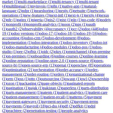
market
(
1
)
multi-marketplace
(
1
)
multi-tenancy
(
1
)
multi-tenant
(
4
)
multilingual
(
1
)
myinvois
(
1
)
n8n
(
1
)
native-app
(
1
)
natural-
language
(
2
)
ndpr
(
1
)
nearshoring
(
1
)
nestjs
(
5
)
netsuite
(
5
)
network-
operations
(
1
)
new-features
(
3
)
next-intl
(
1
)
next-js
(
1
)
nextjs
(
4
)
nexus
(
2
)
nfe
(
1
)
nginx
(
1
)
nigeria
(
3
)
nis2
(
1
)
nist
(
1
)
nlp
(
1
)
no-code
(
6
)
nodejs
(
1
)
nonprofit
(
4
)
nonprofit-analytics
(
1
)
noon
(
2
)
nps
(
1
)
oauth
(
1
)
oauth2
(
2
)
observability
(
4
)
occupancy
(
1
)
ocr
(
2
)
odoo
(
446
)
odoo
19
(
1
)
odoo versions
(
1
)
odoo-17
(
1
)
odoo-18
(
1
)
odoo-19
(
16
)
odoo-
accounting
(
6
)
odoo-crm
(
5
)
odoo-development
(
8
)
odoo-
implementation
(
1
)
odoo-integration
(
1
)
odoo-inventory
(
5
)
odoo-iot
(
1
)
odoo-manufacturing
(
4
)
odoo-modules
(
1
)
odoo-pos
(
1
)
odoo-
studio
(
1
)
oee
(
2
)
ofbiz
(
1
)
oidc
(
2
)
okrs
(
1
)
omnichannel
(
4
)
on-premise
(
1
)
on-premises
(
1
)
onboarding
(
6
)
online-courses
(
2
)
online-learning
(
2
)
online-reputation
(
1
)
online-store-2.0
(
1
)
open-source
(
6
)
open-
source-bi
(
1
)
open-source-erp
(
13
)
openai
(
1
)
openclaw
(
85
)
operations
(
6
)
optimization
(
21
)
orchestration
(
6
)
order-accuracy
(
1
)
order-
management
(
2
)
order-routing
(
1
)
orders
(
1
)
organizational-change
(
1
)
orm
(
3
)
oss
(
1
)
otto
(
3
)
outsourcing
(
3
)
owasp
(
1
)
owl
(
2
)
ownership
(
1
)
ozon
(
1
)
packaging
(
2
)
page-objects
(
1
)
paginated-reports
(
1
)
pagination
(
1
)
pajak
(
1
)
pakistan
(
2
)
paperless
(
1
)
parts-distribution
(
1
)
parts-management
(
1
)
patents
(
1
)
patient-analytics
(
1
)
patient-care
(
2
)
patient-management
(
1
)
patient-recall
(
1
)
patterns
(
5
)
payment
(
1
)
payment-gateways
(
1
)
payment-security
(
2
)
payment-terms
(
1
)
payments
(
5
)
payroll
(
18
)
pci-dss
(
4
)
pdf
(
2
)
pdfkit
(
1
)
pdpl
(
2
)
peachtree
(
2
)
penetration-testing
(
1
)
people-analytics