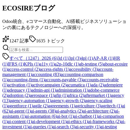
ECOSIREブログ
Odoo統合、eコマース自動化、AI搭載ビジネスソリューショ
ンの裏にあるテクノロジーへの深掘り。
1247
記事
1635
トピック
すべて（1247）
2026
(
6
)
3d
(
1
)
3pl
(
3
)
4pl
(
1
)
AP-AR
(
1
)
HR
(
1
)
IFRS
(
1
)
KPIs
(
1
)
a11y
(
1
)
a2p-10dlc
(
1
)
ab-testing
(
5
)
about-ecosire
(
1
)
access-control
(
2
)
access-rights
(
1
)
accessibility
(
3
)
account-
management
(
1
)
accounting
(
83
)
accounting-comparison
(
1
)
accounting-firms
(
1
)
accounts-payable
(
3
)
accounts-receivable
(
1
)
activation
(
1
)
activecampaign
(
2
)
acumatica
(
1
)
ada
(
2
)
adempiere
(
1
)
adequacy
(
1
)
admin-api
(
1
)
administration
(
1
)
adobe-commerce
(
2
)
adoption
(
2
)
aerospace
(
1
)
afip
(
1
)
africa
(
2
)
aftermarket
(
1
)
agency
(
13
)
agency-automation
(
1
)
agency-growth
(
2
)
agency-scaling
(
1
)
agentforce
(
1
)
agile
(
2
)
agreements
(
1
)
agriculture
(
3
)
agritech
(
1
)
ai
(
62
)
ai-agent
(
1
)
ai-agents
(
38
)
ai-analytics
(
2
)
ai-architecture
(
2
)
ai-
assistants
(
1
)
ai-automation
(
6
)
ai-bot
(
1
)
ai-chatbot
(
1
)
ai-comparison
(
1
)
ai-content
(
1
)
ai-development
(
1
)
ai-ethics
(
1
)
ai-frameworks
(
2
)
ai-
investment
(
1
)
ai-queries
(
1
)
ai-search
(
3
)
ai-security
(
1
)
ai-testing