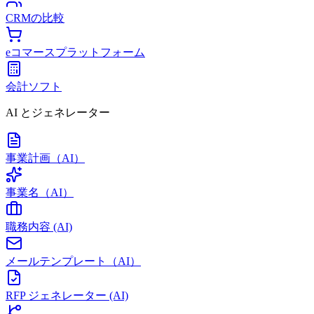
CRMの比較
eコマースプラットフォーム
会計ソフト
AI とジェネレーター
事業計画（AI）
事業名（AI）
職務内容 (AI)
メールテンプレート（AI）
RFP ジェネレーター (AI)