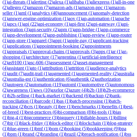
(
1
)
ai-threats
(
1
)
alerting
(
2
)
alexa
(
1
)
alibaba
(
1
)
aliexpress
(
1
)
all-in-one
(
2
)
allegro
(
2
)
amazon
(
7
)
amazon-ads
(
1
)
amazon-ppc
(
1
)
amazon-
seller
(
1
)
aml
(
1
)
analytics
(
40
)
announcement
(
1
)
anomaly-detection
(
1
)
answer-engine-optimization
(
1
)
aov
(
1
)
ap-automation
(
1
)
apache
(
1
)
apcs
(
1
)
api
(
22
)
api-economy
(
1
)
api-first
(
2
)
api-gateway
(
1
)
api-
integration
(
3
)
api-security
(
2
)
apm
(
1
)
app-bridge
(
1
)
app-commerce
(
1
)
app-development
(
2
)
app-publishing
(
1
)
app-review
(
1
)
app-router
(
1
)
app-store
(
1
)
apparel
(
3
)
appi
(
1
)
apple-pay
(
1
)
applicant-tracking
(
1
)
applications
(
1
)
appointment-booking
(
2
)
appointments
(
1
)
appraisals
(
1
)
approval-chains
(
1
)
approvals
(
3
)
apps
(
1
)
ar
(
1
)
ar-
shopping
(
1
)
architecture
(
17
)
argentina
(
1
)
artificial-intelligence
(
2
)
as9100
(
1
)
asc-606
(
3
)
assessment
(
2
)
asset-management
(
4
)
assistant
(
1
)
ato
(
1
)
attribution
(
1
)
attrition
(
1
)
audience-analytics
(
1
)
audit
(
7
)
audit-trail
(
1
)
augmented
(
1
)
augmented-reality
(
2
)
australia
(
2
)
australia-gst
(
1
)
authentication
(
6
)
authentik
(
2
)
authorization
(
3
)
autogen
(
2
)
automation
(
119
)
automl
(
1
)
automotive
(
5
)
autonomous
(
2
)
awareness
(
1
)
aws
(
10
)
axelor
(
2
)
azure
(
4
)
b2b
(
18
)
b2b-ecommerce
(
1
)
b2b-selling
(
1
)
back-market
(
1
)
backend
(
6
)
backup
(
2
)
bank-
reconciliation
(
1
)
barcode
(
1
)
bas
(
1
)
batch-processing
(
1
)
batch-
tracking
(
2
)
bcrs
(
1
)
beauty
(
1
)
bee
(
1
)
benchmarks
(
1
)
benefits
(
1
)
best-
of-breed
(
1
)
best-practices
(
6
)
bi-comparison
(
8
)
bi-tools
(
1
)
bias
(
1
)
big-4
(
1
)
bigcommerce
(
3
)
bigquery
(
1
)
billable-hours
(
1
)
billing
(
7
)
bir
(
1
)
black-friday
(
1
)
block-editor
(
1
)
blockchain
(
1
)
blog-strategy
(
1
)
blue-green
(
1
)
bmf
(
1
)
bom
(
2
)
booking
(
5
)
bookkeeping
(
9
)
bpa
(
1
)
bpm
(
1
)
brand
(
2
)
branding
(
1
)
brazil
(
2
)
breach-notification
(
1
)
bss