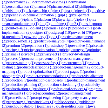
(
2
)
performance
(
25
)
performance-review
(
1
)
permissions
(
1
)
personalization
(
5
)
pharma
(
4
)
pharmaceutical
(
2
)
philippines
(
1
)
phishing
(
1
)
pick-pack-ship
(
1
)
pim
(
1
)
pipa
(
1
)
pipeda
(
1
)
pipedrive
(
2
)
pipeline
(
9
)
pipeline-automation
(
1
)
pipl
(
1
)
pixel-perfect
(
1
)
planning
(
9
)
plans
(
1
)
platform
(
3
)
playwright
(
2
)
plex
(
1
)
plex-
smart-manufacturing
(
1
)
plm
(
2
)
plumbing
(
1
)
pm2
(
1
)
pms
(
1
)
pnpm
(
1
)
point-of-sale
(
3
)
poland
(
3
)
polaris
(
1
)
pos
(
9
)
post-brexit
(
1
)
post-
implementation
(
2
)
postgres
(
2
)
postgresql
(
10
)
power-bi
(
79
)
power-
bi-premium
(
1
)
power-query
(
1
)
ppc
(
1
)
practice-management
(
2
)
precious-metals
(
1
)
predictive-analytics
(
4
)
predictive-maintenance
(
2
)
premium
(
2
)
preparation
(
1
)
prestashop
(
1
)
preventive
(
1
)
pricelists
(
1
)
pricing
(
19
)
pricing-optimization
(
1
)
pricing-strategy
(
3
)
printing
(
1
)
prisma
(
1
)
privacy
(
12
)
privacy-act
(
1
)
privacy-by-design
(
1
)
process
(
2
)
process-improvement
(
1
)
process-management
(
1
)
process-mining
(
1
)
process-safety
(
1
)
procurement
(
11
)
product-
costing
(
1
)
product-descriptions
(
1
)
product-management
(
2
)
product-
mapping
(
1
)
product-optimization
(
1
)
product-pages
(
1
)
product-
photography
(
1
)
product-recommendations
(
1
)
product-visualization
(
1
)
production
(
7
)
production-dashboards
(
1
)
production-management
(
1
)
production-planning
(
2
)
production-scheduling
(
1
)
productivity
(
9
)
productization
(
1
)
products
(
1
)
professional-services
(
4
)
program-
management
(
1
)
project-accounting
(
2
)
project-management
(
19
)
prometheus
(
1
)
prompt-engineering
(
1
)
property-management
(
5
)
proprietary
(
1
)
provincial-tax
(
1
)
public-sector
(
1
)
publishing
(
1
)
punchout-catalog
(
1
)
purchase
(
3
)
push-notifications
(
1
)
pwa