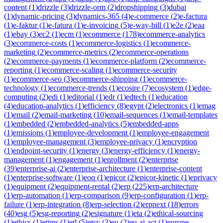
content
(
1
)
drizzle
(
3
)
drizzle-orm
(
2
)
dropshipping
(
3
)
dubai
(
1
)
dynamic-pricing
(
3
)
dynamics-365
(
4
)
e-commerce
(
2
)
e-factura
(
1
)
e-faktur
(
1
)
e-fatura
(
1
)
e-invoicing
(
5
)
e-way-bill
(
1
)
e2e
(
2
)
eaa
(
1
)
ebay
(
3
)
ec2
(
1
)
ecm
(
1
)
ecommerce
(
178
)
ecommerce-analytics
(
3
)
ecommerce-costs
(
1
)
ecommerce-logistics
(
1
)
ecommerce-
marketing
(
2
)
ecommerce-metrics
(
2
)
ecommerce-operations
(
2
)
ecommerce-payments
(
1
)
ecommerce-platform
(
2
)
ecommerce-
reporting
(
1
)
ecommerce-scaling
(
1
)
ecommerce-security
(
1
)
ecommerce-seo
(
3
)
ecommerce-shipping
(
1
)
ecommerce-
technology
(
1
)
ecommerce-trends
(
1
)
ecosire
(
7
)
ecosystem
(
1
)
edge-
computing
(
2
)
edi
(
1
)
editorial
(
1
)
edr
(
1
)
edtech
(
1
)
education
(
4
)
education-analytics
(
1
)
efficiency
(
8
)
egypt
(
2
)
electronics
(
1
)
emag
(
1
)
email
(
2
)
email-marketing
(
10
)
email-sequences
(
1
)
email-templates
(
1
)
embedded
(
2
)
embedded-analytics
(
5
)
embedded-apps
(
1
)
emissions
(
1
)
employee-development
(
1
)
employee-engagement
(
1
)
employee-management
(
3
)
employee-privacy
(
1
)
encryption
(
1
)
endpoint-security
(
1
)
energy
(
3
)
energy-efficiency
(
1
)
energy-
management
(
1
)
engagement
(
1
)
enrollment
(
2
)
enterprise
(
39
)
enterprise-ai
(
2
)
enterprise-architecture
(
1
)
enterprise-content
(
1
)
enterprise-software
(
1
)
eoq
(
1
)
epicor
(
2
)
epicor-kinetic
(
1
)
eprivacy
(
1
)
equipment
(
2
)
equipment-rental
(
2
)
erp
(
225
)
erp-architecture
(
1
)
erp-automation
(
1
)
erp-comparison
(
9
)
erp-configuration
(
1
)
erp-
failure
(
1
)
erp-integration
(
8
)
erp-selection
(
2
)
erpnext
(
18
)
errors
(
40
)
esg
(
5
)
esg-reporting
(
2
)
esignature
(
1
)
eta
(
2
)
ethical-sourcing
(
1
)
ethics
(
1
)
etims
(
1
)
etl
(
5
)
etsy
(
3
)
eu
(
2
)
eu-ai-act
(
1
)
europe