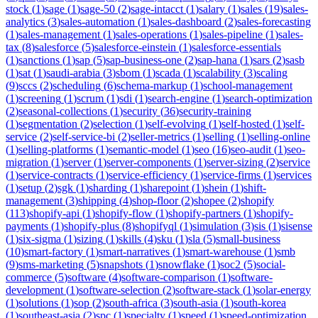
stock
(
1
)
sage
(
1
)
sage-50
(
2
)
sage-intacct
(
1
)
salary
(
1
)
sales
(
19
)
sales-
analytics
(
3
)
sales-automation
(
1
)
sales-dashboard
(
2
)
sales-forecasting
(
1
)
sales-management
(
1
)
sales-operations
(
1
)
sales-pipeline
(
1
)
sales-
tax
(
8
)
salesforce
(
5
)
salesforce-einstein
(
1
)
salesforce-essentials
(
1
)
sanctions
(
1
)
sap
(
5
)
sap-business-one
(
2
)
sap-hana
(
1
)
sars
(
2
)
sasb
(
1
)
sat
(
1
)
saudi-arabia
(
3
)
sbom
(
1
)
scada
(
1
)
scalability
(
3
)
scaling
(
9
)
sccs
(
2
)
scheduling
(
6
)
schema-markup
(
1
)
school-management
(
1
)
screening
(
1
)
scrum
(
1
)
sdi
(
1
)
search-engine
(
1
)
search-optimization
(
2
)
seasonal-collections
(
1
)
security
(
36
)
security-training
(
1
)
segmentation
(
2
)
selection
(
1
)
self-evolving
(
1
)
self-hosted
(
1
)
self-
service
(
2
)
self-service-bi
(
2
)
seller-metrics
(
1
)
selling
(
1
)
selling-online
(
1
)
selling-platforms
(
1
)
semantic-model
(
1
)
seo
(
16
)
seo-audit
(
1
)
seo-
migration
(
1
)
server
(
1
)
server-components
(
1
)
server-sizing
(
2
)
service
(
1
)
service-contracts
(
1
)
service-efficiency
(
1
)
service-firms
(
1
)
services
(
1
)
setup
(
2
)
sgk
(
1
)
sharding
(
1
)
sharepoint
(
1
)
shein
(
1
)
shift-
management
(
3
)
shipping
(
4
)
shop-floor
(
2
)
shopee
(
2
)
shopify
(
113
)
shopify-api
(
1
)
shopify-flow
(
1
)
shopify-partners
(
1
)
shopify-
payments
(
1
)
shopify-plus
(
8
)
shopifyql
(
1
)
simulation
(
3
)
sis
(
1
)
sisense
(
1
)
six-sigma
(
1
)
sizing
(
1
)
skills
(
4
)
sku
(
1
)
sla
(
5
)
small-business
(
10
)
smart-factory
(
1
)
smart-narratives
(
1
)
smart-warehouse
(
1
)
smb
(
9
)
sms-marketing
(
5
)
snapshots
(
1
)
snowflake
(
1
)
soc2
(
5
)
social-
commerce
(
5
)
software
(
4
)
software-comparison
(
1
)
software-
development
(
1
)
software-selection
(
2
)
software-stack
(
1
)
solar-energy
(
1
)
solutions
(
1
)
sop
(
2
)
south-africa
(
3
)
south-asia
(
1
)
south-korea
(
1
)
southeast-asia
(
2
)
spc
(
1
)
specialty
(
1
)
speed
(
1
)
speed-optimization