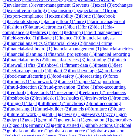
(
2
)
evaluation
(
3
)
event-management
(
2
)
events
(
1
)
excel
(
3
)
exchanges
(
1
)
executive-reporting
(
1
)
expansion
(
1
)
expectations
(
1
)
expo
(
1
)
export-compliance
(
1
)
extensibility
(
2
)
fabric
(
1
)
facebook
(
1
)
facebook-shops
(
1
)
factory-floor
(
1
)
faire
(
1
)
farm-management
(
1
)
fashion
(
6
)
fattura-elettronica
(
1
)
fba
(
1
)
fbr
(
2
)
fda
(
1
)
fda-
compliance
(
3
)
features
(
1
)
fec
(
1
)
fedramp
(
1
)
field-management
(
1
)
field-service
(
1
)
fill-rate
(
1
)
finance
(
10
)
financial-analysis
(
2
)
financial-analytics
(
2
)
financial-close
(
2
)
financial-crime
(
1
)
financial-dashboard
(
1
)
financial-management
(
1
)
financial-metrics
(
1
)
financial-planning
(
1
)
financial-projections
(
1
)
financial-reporting
(
4
)
financial-reports
(
2
)
financial-services
(
3
)
fine-tuning
(
1
)
fintech
(
3
)
firewall
(
1
)
firs
(
2
)
fishbowl
(
1
)
fitment-data
(
1
)
fitness
(
1
)
fleet
(
1
)
fleet-management
(
1
)
flipkart
(
2
)
food-beverage
(
4
)
food-cost
(
1
)
food-manufacturing
(
1
)
food-safety
(
1
)
forecasting
(
9
)
forex
(
1
)
formulas
(
1
)
framework
(
2
)
france
(
1
)
frappe
(
4
)
frappe-cloud
(
1
)
fraud-detection
(
2
)
fraud-prevention
(
2
)
free
(
1
)
free-accounting
(
1
)
free-tool
(
1
)
free-tools
(
1
)
free-zone
(
1
)
freelancer
(
2
)
freelancers
(
1
)
freshbooks
(
2
)
freshdesk
(
1
)
freshsales
(
1
)
freshworks
(
1
)
frontend
(
3
)
fruugo
(
1
)
fta
(
1
)
fulfillment
(
7
)
functions
(
2
)
fund-accounting
(
2
)
fundraising
(
1
)
funnel-builder
(
2
)
funnels
(
4
)
furniture
(
2
)
future
(
3
)
future-of-work
(
1
)
gantt
(
1
)
gateway
(
1
)
gateways
(
1
)
gcc
(
1
)
gcp
(
2
)
gdpr
(
12
)
gds
(
1
)
gemini
(
1
)
general-ai
(
1
)
generation
(
1
)
generative-
ai
(
2
)
geo
(
1
)
germany
(
23
)
getting-started
(
1
)
github-actions
(
3
)
global
(
3
)
global-compliance
(
1
)
global-ecommerce
(
1
)
global-expansion