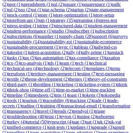
(
2
)
spot
(
1
)
spreadsheets
(
1
)
sql
(
2
)
square
(
1
)
squarespace
(
1
)
ssdlc
(
1
)
ssl
(
2
)
sso
(
2
)
sst
(
1
)
star-schema
(
2
)
startup
(
2
)
state-management
(
1
)
stock-control
(
1
)
store
(
1
)
store-optimization
(
1
)
store-setup
(
2
)
storefront-api
(
3
)
stp
(
1
)
strategy
(
35
)
streaming
(
4
)
stress-test
(
1
)
stress-testing
(
1
)
stripe
(
3
)
structured-data
(
1
)
student-management
(
2
)
student-performance
(
1
)
studio
(
3
)
subscriber
(
1
)
subscription
(
2
)
subscriptions
(
6
)
supplier
(
1
)
supply-chain
(
28
)
support
(
6
)
surveys
(
1
)
sustainability
(
14
)
sustainability-roi
(
1
)
sustainable-ecommerce
(
1
)
sustainable-procurement
(
1
)
sync
(
1
)
tableau
(
3
)
tailwind-css
(
1
)
takealot
(
1
)
talent-acquisition
(
2
)
tally
(
4
)
tally-prime
(
1
)
tanstack
(
1
)
tasks
(
1
)
tax
(
5
)
tax-automation
(
2
)
tax-compliance
(
3
)
taxation
(
1
)
tco
(
5
)
tco-analysis
(
1
)
tds
(
1
)
team
(
1
)
tech
(
1
)
technical
(
1
)
technical-seo
(
4
)
technology
(
2
)
telecom
(
3
)
templates
(
3
)
temu
(
1
)
terraform
(
1
)
territory-management
(
1
)
testing
(
7
)
text-messaging
(
1
)
textile
(
2
)
theme-development
(
2
)
themes
(
1
)
theory-of-constraints
(
1
)
third-party
(
1
)
throttling
(
1
)
ticketing
(
1
)
ticketing-system
(
1
)
tiktok
(
1
)
tiktok-shop
(
4
)
time-off
(
1
)
time-to-market
(
1
)
time-tracking
(
2
)
timeline
(
5
)
timesheets
(
2
)
tms
(
1
)
toast
(
1
)
tokens
(
3
)
tokopedia
(
1
)
tools
(
1
)
tourism
(
1
)
traceability
(
6
)
tracking
(
2
)
trade
(
1
)
trade-
secrets
(
1
)
trading
(
1
)
training
(
8
)
transactional-email
(
1
)
transformation
(
1
)
transparency
(
3
)
travel
(
3
)
trends
(
2
)
trendyol
(
1
)
triage
(
1
)
troubleshooting
(
40
)
trust
(
1
)
tryton
(
1
)
tuning
(
2
)
turborepo
(
1
)
turkey
(
4
)
tutorial
(
50
)
typescript
(
4
)
uae
(
3
)
uat
(
1
)
uk
(
2
)
uk-vat
(
1
)
unified-commerce
(
1
)
unit-tests
(
1
)
updates
(
1
)
upgrade
(
3
)
upsell
(
1
)
upselling
(
1
)
user-acquisition
(
1
)
user-adoption
(
2
)
user-experience