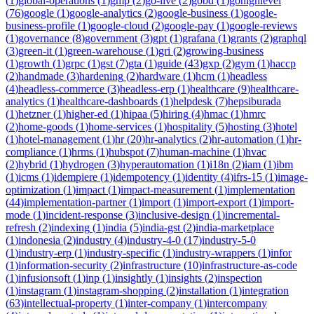
(
1
)
global-operations
(
1
)
gmp
(
2
)
go-live
(
2
)
gobd
(
1
)
gohighlevel
(
76
)
google
(
1
)
google-analytics
(
2
)
google-business
(
1
)
google-
business-profile
(
1
)
google-cloud
(
2
)
google-pay
(
1
)
google-reviews
(
1
)
governance
(
8
)
government
(
3
)
gpt
(
1
)
grafana
(
1
)
grants
(
2
)
graphql
(
3
)
green-it
(
1
)
green-warehouse
(
1
)
gri
(
2
)
growing-business
(
1
)
growth
(
1
)
grpc
(
1
)
gst
(
7
)
gta
(
1
)
guide
(
43
)
gxp
(
2
)
gym
(
1
)
haccp
(
2
)
handmade
(
3
)
hardening
(
2
)
hardware
(
1
)
hcm
(
1
)
headless
(
4
)
headless-commerce
(
3
)
headless-erp
(
1
)
healthcare
(
9
)
healthcare-
analytics
(
1
)
healthcare-dashboards
(
1
)
helpdesk
(
7
)
hepsiburada
(
1
)
hetzner
(
1
)
higher-ed
(
1
)
hipaa
(
5
)
hiring
(
4
)
hmac
(
1
)
hmrc
(
2
)
home-goods
(
1
)
home-services
(
1
)
hospitality
(
5
)
hosting
(
3
)
hotel
(
1
)
hotel-management
(
1
)
hr
(
20
)
hr-analytics
(
2
)
hr-automation
(
1
)
hr-
compliance
(
1
)
hrms
(
1
)
hubspot
(
7
)
human-machine
(
1
)
hvac
(
2
)
hybrid
(
1
)
hydrogen
(
3
)
hyperautomation
(
1
)
i18n
(
2
)
iam
(
1
)
ibm
(
1
)
icms
(
1
)
idempiere
(
1
)
idempotency
(
1
)
identity
(
4
)
ifrs-15
(
1
)
image-
optimization
(
1
)
impact
(
1
)
impact-measurement
(
1
)
implementation
(
44
)
implementation-partner
(
1
)
import
(
1
)
import-export
(
1
)
import-
mode
(
1
)
incident-response
(
3
)
inclusive-design
(
1
)
incremental-
refresh
(
2
)
indexing
(
1
)
india
(
5
)
india-gst
(
2
)
india-marketplace
(
1
)
indonesia
(
2
)
industry
(
4
)
industry-4-0
(
17
)
industry-5-0
(
1
)
industry-erp
(
1
)
industry-specific
(
1
)
industry-wrappers
(
1
)
infor
(
1
)
information-security
(
2
)
infrastructure
(
10
)
infrastructure-as-code
(
1
)
infusionsoft
(
1
)
inp
(
1
)
insightly
(
1
)
insights
(
2
)
inspection
(
1
)
instagram
(
1
)
instagram-shopping
(
2
)
installation
(
1
)
integration
(
63
)
intellectual-property
(
1
)
inter-company
(
1
)
intercompany