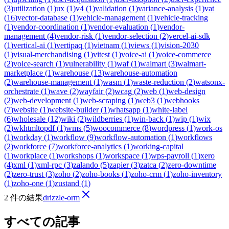
(
3
)
utilization
(
1
)
ux
(
1
)
v4
(
1
)
validation
(
1
)
variance-analysis
(
1
)
vat
(
16
)
vector-database
(
1
)
vehicle-management
(
1
)
vehicle-tracking
(
1
)
vendor-coordination
(
1
)
vendor-evaluation
(
1
)
vendor-
management
(
4
)
vendor-risk
(
1
)
vendor-selection
(
2
)
vercel-ai-sdk
(
1
)
vertical-ai
(
1
)
vertipaq
(
1
)
vietnam
(
1
)
views
(
1
)
vision-2030
(
1
)
visual-merchandising
(
1
)
vitest
(
1
)
voice-ai
(
1
)
voice-commerce
(
2
)
voice-search
(
1
)
vulnerability
(
1
)
waf
(
1
)
walmart
(
3
)
walmart-
marketplace
(
1
)
warehouse
(
13
)
warehouse-automation
(
2
)
warehouse-management
(
1
)
wasm
(
1
)
waste-reduction
(
2
)
watsonx-
orchestrate
(
1
)
wave
(
2
)
wayfair
(
2
)
wcag
(
2
)
web
(
1
)
web-design
(
2
)
web-development
(
1
)
web-scraping
(
1
)
web3
(
1
)
webhooks
(
7
)
website
(
1
)
website-builder
(
1
)
whatsapp
(
1
)
white-label
(
6
)
wholesale
(
12
)
wiki
(
2
)
wildberries
(
1
)
win-back
(
1
)
wip
(
1
)
wix
(
2
)
wkhtmltopdf
(
1
)
wms
(
5
)
woocommerce
(
8
)
wordpress
(
1
)
work-os
(
1
)
workday
(
1
)
workflow
(
9
)
workflow-automation
(
1
)
workflows
(
2
)
workforce
(
7
)
workforce-analytics
(
1
)
working-capital
(
1
)
workplace
(
1
)
workshops
(
1
)
workspace
(
1
)
wps-payroll
(
1
)
xero
(
4
)
xml
(
1
)
xml-rpc
(
3
)
zalando
(
5
)
zapier
(
3
)
zatca
(
2
)
zero-downtime
(
2
)
zero-trust
(
3
)
zoho
(
2
)
zoho-books
(
1
)
zoho-crm
(
1
)
zoho-inventory
(
1
)
zoho-one
(
1
)
zustand
(
1
)
2 件の結果
drizzle-orm
すべての記事