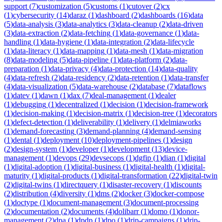
support
(
7
)
customization
(
5
)
customs
(
1
)
cutover
(
2
)
cx
(
1
)
cybersecurity
(
14
)
daraz
(
1
)
dashboard
(
2
)
dashboards
(
16
)
data
(
5
)
data-analysis
(
3
)
data-analytics
(
3
)
data-cleanup
(
2
)
data-driven
(
3
)
data-extraction
(
2
)
data-fetching
(
1
)
data-governance
(
1
)
data-
handling
(
1
)
data-hygiene
(
1
)
data-integration
(
2
)
data-lifecycle
(
1
)
data-literacy
(
1
)
data-mapping
(
1
)
data-mesh
(
1
)
data-migration
(
8
)
data-modeling
(
5
)
data-pipeline
(
1
)
data-platform
(
2
)
data-
preparation
(
1
)
data-privacy
(
4
)
data-protection
(
14
)
data-quality
(
4
)
data-refresh
(
2
)
data-residency
(
2
)
data-retention
(
1
)
data-transfer
(
4
)
data-visualization
(
5
)
data-warehouse
(
2
)
database
(
7
)
dataflows
(
1
)
datev
(
1
)
dawn
(
1
)
dax
(
7
)
deal-management
(
1
)
dealer
(
1
)
debugging
(
1
)
decentralized
(
1
)
decision
(
1
)
decision-framework
(
1
)
decision-making
(
1
)
decision-matrix
(
1
)
decision-tree
(
1
)
decorators
(
1
)
defect-detection
(
1
)
deliverability
(
1
)
delivery
(
1
)
delmiaworks
(
1
)
demand-forecasting
(
3
)
demand-planning
(
4
)
demand-sensing
(
1
)
dental
(
1
)
deployment
(
10
)
deployment-pipelines
(
1
)
design
(
2
)
design-system
(
1
)
developer
(
1
)
development
(
13
)
device-
management
(
1
)
devops
(
29
)
devsecops
(
1
)
dgfip
(
1
)
dian
(
1
)
digital
(
1
)
digital-adoption
(
1
)
digital-business
(
1
)
digital-health
(
1
)
digital-
maturity
(
1
)
digital-products
(
1
)
digital-transformation
(
22
)
digital-twin
(
2
)
digital-twins
(
1
)
directquery
(
1
)
disaster-recovery
(
1
)
discounts
(
2
)
distribution
(
4
)
diversity
(
1
)
dms
(
2
)
docker
(
3
)
docker-compose
(
1
)
doctype
(
1
)
document-management
(
3
)
document-processing
(
2
)
documentation
(
2
)
documents
(
4
)
dolibarr
(
1
)
domo
(
1
)
donor-
management
(
2
)
dpa
(
1
)
dpdp
(
1
)
dpo
(
1
)
drip-campaigns
(
1
)
drip-