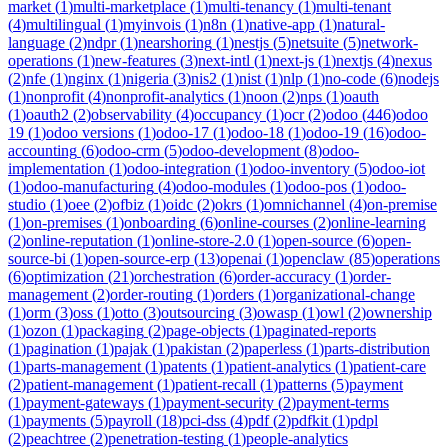
market
(
1
)
multi-marketplace
(
1
)
multi-tenancy
(
1
)
multi-tenant
(
4
)
multilingual
(
1
)
myinvois
(
1
)
n8n
(
1
)
native-app
(
1
)
natural-
language
(
2
)
ndpr
(
1
)
nearshoring
(
1
)
nestjs
(
5
)
netsuite
(
5
)
network-
operations
(
1
)
new-features
(
3
)
next-intl
(
1
)
next-js
(
1
)
nextjs
(
4
)
nexus
(
2
)
nfe
(
1
)
nginx
(
1
)
nigeria
(
3
)
nis2
(
1
)
nist
(
1
)
nlp
(
1
)
no-code
(
6
)
nodejs
(
1
)
nonprofit
(
4
)
nonprofit-analytics
(
1
)
noon
(
2
)
nps
(
1
)
oauth
(
1
)
oauth2
(
2
)
observability
(
4
)
occupancy
(
1
)
ocr
(
2
)
odoo
(
446
)
odoo
19
(
1
)
odoo versions
(
1
)
odoo-17
(
1
)
odoo-18
(
1
)
odoo-19
(
16
)
odoo-
accounting
(
6
)
odoo-crm
(
5
)
odoo-development
(
8
)
odoo-
implementation
(
1
)
odoo-integration
(
1
)
odoo-inventory
(
5
)
odoo-iot
(
1
)
odoo-manufacturing
(
4
)
odoo-modules
(
1
)
odoo-pos
(
1
)
odoo-
studio
(
1
)
oee
(
2
)
ofbiz
(
1
)
oidc
(
2
)
okrs
(
1
)
omnichannel
(
4
)
on-premise
(
1
)
on-premises
(
1
)
onboarding
(
6
)
online-courses
(
2
)
online-learning
(
2
)
online-reputation
(
1
)
online-store-2.0
(
1
)
open-source
(
6
)
open-
source-bi
(
1
)
open-source-erp
(
13
)
openai
(
1
)
openclaw
(
85
)
operations
(
6
)
optimization
(
21
)
orchestration
(
6
)
order-accuracy
(
1
)
order-
management
(
2
)
order-routing
(
1
)
orders
(
1
)
organizational-change
(
1
)
orm
(
3
)
oss
(
1
)
otto
(
3
)
outsourcing
(
3
)
owasp
(
1
)
owl
(
2
)
ownership
(
1
)
ozon
(
1
)
packaging
(
2
)
page-objects
(
1
)
paginated-reports
(
1
)
pagination
(
1
)
pajak
(
1
)
pakistan
(
2
)
paperless
(
1
)
parts-distribution
(
1
)
parts-management
(
1
)
patents
(
1
)
patient-analytics
(
1
)
patient-care
(
2
)
patient-management
(
1
)
patient-recall
(
1
)
patterns
(
5
)
payment
(
1
)
payment-gateways
(
1
)
payment-security
(
2
)
payment-terms
(
1
)
payments
(
5
)
payroll
(
18
)
pci-dss
(
4
)
pdf
(
2
)
pdfkit
(
1
)
pdpl
(
2
)
peachtree
(
2
)
penetration-testing
(
1
)
people-analytics