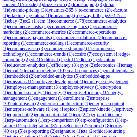
content
(
1
)
drizzle
(
3
)
drizzle-orm
(
2
)
dropshipping
(
3
)
dubai
(
1
)
dynamic-pricing
(
3
)
dynamics-365
(
4
)
e-commerce
(
2
)
e-factura
(
1
)
e-faktur
(
1
)
e-fatura
(
1
)
e-invoicing
(
5
)
e-way-bill
(
1
)
e2e
(
2
)
eaa
(
1
)
ebay
(
3
)
ec2
(
1
)
ecm
(
1
)
ecommerce
(
178
)
ecommerce-analytics
(
3
)
ecommerce-costs
(
1
)
ecommerce-logistics
(
1
)
ecommerce-
marketing
(
2
)
ecommerce-metrics
(
2
)
ecommerce-operations
(
2
)
ecommerce-payments
(
1
)
ecommerce-platform
(
2
)
ecommerce-
reporting
(
1
)
ecommerce-scaling
(
1
)
ecommerce-security
(
1
)
ecommerce-seo
(
3
)
ecommerce-shipping
(
1
)
ecommerce-
technology
(
1
)
ecommerce-trends
(
1
)
ecosire
(
7
)
ecosystem
(
1
)
edge-
computing
(
2
)
edi
(
1
)
editorial
(
1
)
edr
(
1
)
edtech
(
1
)
education
(
4
)
education-analytics
(
1
)
efficiency
(
8
)
egypt
(
2
)
electronics
(
1
)
emag
(
1
)
email
(
2
)
email-marketing
(
10
)
email-sequences
(
1
)
email-templates
(
1
)
embedded
(
2
)
embedded-analytics
(
5
)
embedded-apps
(
1
)
emissions
(
1
)
employee-development
(
1
)
employee-engagement
(
1
)
employee-management
(
3
)
employee-privacy
(
1
)
encryption
(
1
)
endpoint-security
(
1
)
energy
(
3
)
energy-efficiency
(
1
)
energy-
management
(
1
)
engagement
(
1
)
enrollment
(
2
)
enterprise
(
39
)
enterprise-ai
(
2
)
enterprise-architecture
(
1
)
enterprise-content
(
1
)
enterprise-software
(
1
)
eoq
(
1
)
epicor
(
2
)
epicor-kinetic
(
1
)
eprivacy
(
1
)
equipment
(
2
)
equipment-rental
(
2
)
erp
(
225
)
erp-architecture
(
1
)
erp-automation
(
1
)
erp-comparison
(
9
)
erp-configuration
(
1
)
erp-
failure
(
1
)
erp-integration
(
8
)
erp-selection
(
2
)
erpnext
(
18
)
errors
(
40
)
esg
(
5
)
esg-reporting
(
2
)
esignature
(
1
)
eta
(
2
)
ethical-sourcing
(
1
)
ethics
(
1
)
etims
(
1
)
etl
(
5
)
etsy
(
3
)
eu
(
2
)
eu-ai-act
(
1
)
europe