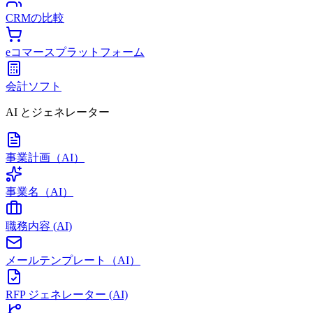
CRMの比較
eコマースプラットフォーム
会計ソフト
AI とジェネレーター
事業計画（AI）
事業名（AI）
職務内容 (AI)
メールテンプレート（AI）
RFP ジェネレーター (AI)