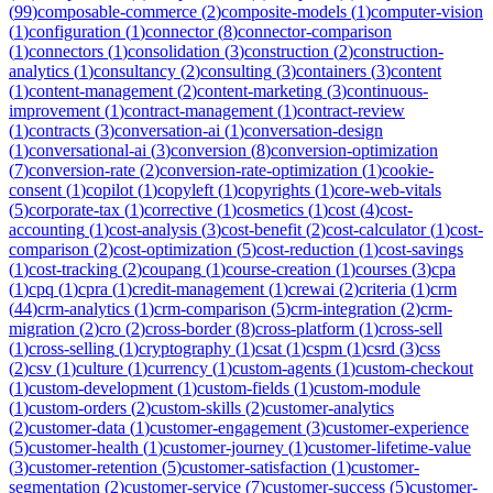
(
99
)
composable-commerce
(
2
)
composite-models
(
1
)
computer-vision
(
1
)
configuration
(
1
)
connector
(
8
)
connector-comparison
(
1
)
connectors
(
1
)
consolidation
(
3
)
construction
(
2
)
construction-
analytics
(
1
)
consultancy
(
2
)
consulting
(
3
)
containers
(
3
)
content
(
1
)
content-management
(
2
)
content-marketing
(
3
)
continuous-
improvement
(
1
)
contract-management
(
1
)
contract-review
(
1
)
contracts
(
3
)
conversation-ai
(
1
)
conversation-design
(
1
)
conversational-ai
(
3
)
conversion
(
8
)
conversion-optimization
(
7
)
conversion-rate
(
2
)
conversion-rate-optimization
(
1
)
cookie-
consent
(
1
)
copilot
(
1
)
copyleft
(
1
)
copyrights
(
1
)
core-web-vitals
(
5
)
corporate-tax
(
1
)
corrective
(
1
)
cosmetics
(
1
)
cost
(
4
)
cost-
accounting
(
1
)
cost-analysis
(
3
)
cost-benefit
(
2
)
cost-calculator
(
1
)
cost-
comparison
(
2
)
cost-optimization
(
5
)
cost-reduction
(
1
)
cost-savings
(
1
)
cost-tracking
(
2
)
coupang
(
1
)
course-creation
(
1
)
courses
(
3
)
cpa
(
1
)
cpq
(
1
)
cpra
(
1
)
credit-management
(
1
)
crewai
(
2
)
criteria
(
1
)
crm
(
44
)
crm-analytics
(
1
)
crm-comparison
(
5
)
crm-integration
(
2
)
crm-
migration
(
2
)
cro
(
2
)
cross-border
(
8
)
cross-platform
(
1
)
cross-sell
(
1
)
cross-selling
(
1
)
cryptography
(
1
)
csat
(
1
)
cspm
(
1
)
csrd
(
3
)
css
(
2
)
csv
(
1
)
culture
(
1
)
currency
(
1
)
custom-agents
(
1
)
custom-checkout
(
1
)
custom-development
(
1
)
custom-fields
(
1
)
custom-module
(
1
)
custom-orders
(
2
)
custom-skills
(
2
)
customer-analytics
(
2
)
customer-data
(
1
)
customer-engagement
(
3
)
customer-experience
(
5
)
customer-health
(
1
)
customer-journey
(
1
)
customer-lifetime-value
(
3
)
customer-retention
(
5
)
customer-satisfaction
(
1
)
customer-
segmentation
(
2
)
customer-service
(
7
)
customer-success
(
5
)
customer-