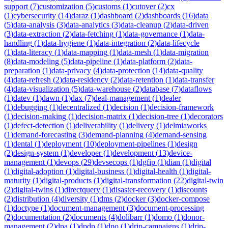
support
(
7
)
customization
(
5
)
customs
(
1
)
cutover
(
2
)
cx
(
1
)
cybersecurity
(
14
)
daraz
(
1
)
dashboard
(
2
)
dashboards
(
16
)
data
(
5
)
data-analysis
(
3
)
data-analytics
(
3
)
data-cleanup
(
2
)
data-driven
(
3
)
data-extraction
(
2
)
data-fetching
(
1
)
data-governance
(
1
)
data-
handling
(
1
)
data-hygiene
(
1
)
data-integration
(
2
)
data-lifecycle
(
1
)
data-literacy
(
1
)
data-mapping
(
1
)
data-mesh
(
1
)
data-migration
(
8
)
data-modeling
(
5
)
data-pipeline
(
1
)
data-platform
(
2
)
data-
preparation
(
1
)
data-privacy
(
4
)
data-protection
(
14
)
data-quality
(
4
)
data-refresh
(
2
)
data-residency
(
2
)
data-retention
(
1
)
data-transfer
(
4
)
data-visualization
(
5
)
data-warehouse
(
2
)
database
(
7
)
dataflows
(
1
)
datev
(
1
)
dawn
(
1
)
dax
(
7
)
deal-management
(
1
)
dealer
(
1
)
debugging
(
1
)
decentralized
(
1
)
decision
(
1
)
decision-framework
(
1
)
decision-making
(
1
)
decision-matrix
(
1
)
decision-tree
(
1
)
decorators
(
1
)
defect-detection
(
1
)
deliverability
(
1
)
delivery
(
1
)
delmiaworks
(
1
)
demand-forecasting
(
3
)
demand-planning
(
4
)
demand-sensing
(
1
)
dental
(
1
)
deployment
(
10
)
deployment-pipelines
(
1
)
design
(
2
)
design-system
(
1
)
developer
(
1
)
development
(
13
)
device-
management
(
1
)
devops
(
29
)
devsecops
(
1
)
dgfip
(
1
)
dian
(
1
)
digital
(
1
)
digital-adoption
(
1
)
digital-business
(
1
)
digital-health
(
1
)
digital-
maturity
(
1
)
digital-products
(
1
)
digital-transformation
(
22
)
digital-twin
(
2
)
digital-twins
(
1
)
directquery
(
1
)
disaster-recovery
(
1
)
discounts
(
2
)
distribution
(
4
)
diversity
(
1
)
dms
(
2
)
docker
(
3
)
docker-compose
(
1
)
doctype
(
1
)
document-management
(
3
)
document-processing
(
2
)
documentation
(
2
)
documents
(
4
)
dolibarr
(
1
)
domo
(
1
)
donor-
management
(
2
)
dpa
(
1
)
dpdp
(
1
)
dpo
(
1
)
drip-campaigns
(
1
)
drip-