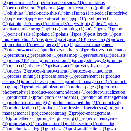
(
2
)
performance
(
25
)
performance-review
(
1
)
permissions
(
1
)
personalization
(
5
)
pharma
(
4
)
pharmaceutical
(
2
)
philippines
(
1
)
phishing
(
1
)
pick-pack-ship
(
1
)
pim
(
1
)
pipa
(
1
)
pipeda
(
1
)
pipedrive
(
2
)
pipeline
(
9
)
pipeline-automation
(
1
)
pipl
(
1
)
pixel-perfect
(
1
)
planning
(
9
)
plans
(
1
)
platform
(
3
)
playwright
(
2
)
plex
(
1
)
plex-
smart-manufacturing
(
1
)
plm
(
2
)
plumbing
(
1
)
pm2
(
1
)
pms
(
1
)
pnpm
(
1
)
point-of-sale
(
3
)
poland
(
3
)
polaris
(
1
)
pos
(
9
)
post-brexit
(
1
)
post-
implementation
(
2
)
postgres
(
2
)
postgresql
(
10
)
power-bi
(
79
)
power-
bi-premium
(
1
)
power-query
(
1
)
ppc
(
1
)
practice-management
(
2
)
precious-metals
(
1
)
predictive-analytics
(
4
)
predictive-maintenance
(
2
)
premium
(
2
)
preparation
(
1
)
prestashop
(
1
)
preventive
(
1
)
pricelists
(
1
)
pricing
(
19
)
pricing-optimization
(
1
)
pricing-strategy
(
3
)
printing
(
1
)
prisma
(
1
)
privacy
(
12
)
privacy-act
(
1
)
privacy-by-design
(
1
)
process
(
2
)
process-improvement
(
1
)
process-management
(
1
)
process-mining
(
1
)
process-safety
(
1
)
procurement
(
11
)
product-
costing
(
1
)
product-descriptions
(
1
)
product-management
(
2
)
product-
mapping
(
1
)
product-optimization
(
1
)
product-pages
(
1
)
product-
photography
(
1
)
product-recommendations
(
1
)
product-visualization
(
1
)
production
(
7
)
production-dashboards
(
1
)
production-management
(
1
)
production-planning
(
2
)
production-scheduling
(
1
)
productivity
(
9
)
productization
(
1
)
products
(
1
)
professional-services
(
4
)
program-
management
(
1
)
project-accounting
(
2
)
project-management
(
19
)
prometheus
(
1
)
prompt-engineering
(
1
)
property-management
(
5
)
proprietary
(
1
)
provincial-tax
(
1
)
public-sector
(
1
)
publishing
(
1
)
punchout-catalog
(
1
)
purchase
(
3
)
push-notifications
(
1
)
pwa