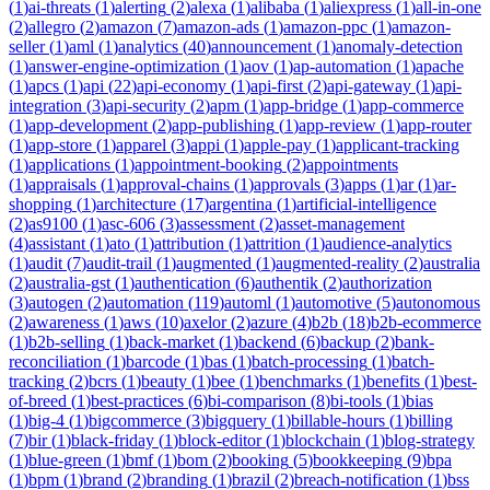
(
1
)
ai-threats
(
1
)
alerting
(
2
)
alexa
(
1
)
alibaba
(
1
)
aliexpress
(
1
)
all-in-one
(
2
)
allegro
(
2
)
amazon
(
7
)
amazon-ads
(
1
)
amazon-ppc
(
1
)
amazon-
seller
(
1
)
aml
(
1
)
analytics
(
40
)
announcement
(
1
)
anomaly-detection
(
1
)
answer-engine-optimization
(
1
)
aov
(
1
)
ap-automation
(
1
)
apache
(
1
)
apcs
(
1
)
api
(
22
)
api-economy
(
1
)
api-first
(
2
)
api-gateway
(
1
)
api-
integration
(
3
)
api-security
(
2
)
apm
(
1
)
app-bridge
(
1
)
app-commerce
(
1
)
app-development
(
2
)
app-publishing
(
1
)
app-review
(
1
)
app-router
(
1
)
app-store
(
1
)
apparel
(
3
)
appi
(
1
)
apple-pay
(
1
)
applicant-tracking
(
1
)
applications
(
1
)
appointment-booking
(
2
)
appointments
(
1
)
appraisals
(
1
)
approval-chains
(
1
)
approvals
(
3
)
apps
(
1
)
ar
(
1
)
ar-
shopping
(
1
)
architecture
(
17
)
argentina
(
1
)
artificial-intelligence
(
2
)
as9100
(
1
)
asc-606
(
3
)
assessment
(
2
)
asset-management
(
4
)
assistant
(
1
)
ato
(
1
)
attribution
(
1
)
attrition
(
1
)
audience-analytics
(
1
)
audit
(
7
)
audit-trail
(
1
)
augmented
(
1
)
augmented-reality
(
2
)
australia
(
2
)
australia-gst
(
1
)
authentication
(
6
)
authentik
(
2
)
authorization
(
3
)
autogen
(
2
)
automation
(
119
)
automl
(
1
)
automotive
(
5
)
autonomous
(
2
)
awareness
(
1
)
aws
(
10
)
axelor
(
2
)
azure
(
4
)
b2b
(
18
)
b2b-ecommerce
(
1
)
b2b-selling
(
1
)
back-market
(
1
)
backend
(
6
)
backup
(
2
)
bank-
reconciliation
(
1
)
barcode
(
1
)
bas
(
1
)
batch-processing
(
1
)
batch-
tracking
(
2
)
bcrs
(
1
)
beauty
(
1
)
bee
(
1
)
benchmarks
(
1
)
benefits
(
1
)
best-
of-breed
(
1
)
best-practices
(
6
)
bi-comparison
(
8
)
bi-tools
(
1
)
bias
(
1
)
big-4
(
1
)
bigcommerce
(
3
)
bigquery
(
1
)
billable-hours
(
1
)
billing
(
7
)
bir
(
1
)
black-friday
(
1
)
block-editor
(
1
)
blockchain
(
1
)
blog-strategy
(
1
)
blue-green
(
1
)
bmf
(
1
)
bom
(
2
)
booking
(
5
)
bookkeeping
(
9
)
bpa
(
1
)
bpm
(
1
)
brand
(
2
)
branding
(
1
)
brazil
(
2
)
breach-notification
(
1
)
bss