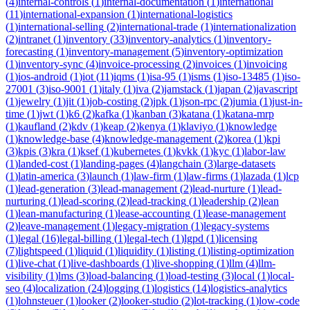
(
4
)
internal-controls
(
1
)
internal-documentation
(
1
)
international
(
11
)
international-expansion
(
1
)
international-logistics
(
1
)
international-selling
(
2
)
international-trade
(
1
)
internationalization
(
2
)
intranet
(
1
)
inventory
(
33
)
inventory-analytics
(
1
)
inventory-
forecasting
(
1
)
inventory-management
(
5
)
inventory-optimization
(
1
)
inventory-sync
(
4
)
invoice-processing
(
2
)
invoices
(
1
)
invoicing
(
1
)
ios-android
(
1
)
iot
(
11
)
iqms
(
1
)
isa-95
(
1
)
isms
(
1
)
iso-13485
(
1
)
iso-
27001
(
3
)
iso-9001
(
1
)
italy
(
1
)
iva
(
2
)
jamstack
(
1
)
japan
(
2
)
javascript
(
1
)
jewelry
(
1
)
jit
(
1
)
job-costing
(
2
)
jpk
(
1
)
json-rpc
(
2
)
jumia
(
1
)
just-in-
time
(
1
)
jwt
(
1
)
k6
(
2
)
kafka
(
1
)
kanban
(
3
)
katana
(
1
)
katana-mrp
(
1
)
kaufland
(
2
)
kdv
(
1
)
keap
(
2
)
kenya
(
1
)
klaviyo
(
1
)
knowledge
(
1
)
knowledge-base
(
4
)
knowledge-management
(
2
)
korea
(
1
)
kpi
(
3
)
kpis
(
3
)
kra
(
1
)
ksef
(
1
)
kubernetes
(
1
)
kvkk
(
1
)
kyc
(
1
)
labor-law
(
1
)
landed-cost
(
1
)
landing-pages
(
4
)
langchain
(
3
)
large-datasets
(
1
)
latin-america
(
3
)
launch
(
1
)
law-firm
(
1
)
law-firms
(
1
)
lazada
(
1
)
lcp
(
1
)
lead-generation
(
3
)
lead-management
(
2
)
lead-nurture
(
1
)
lead-
nurturing
(
1
)
lead-scoring
(
2
)
lead-tracking
(
1
)
leadership
(
2
)
lean
(
1
)
lean-manufacturing
(
1
)
lease-accounting
(
1
)
lease-management
(
2
)
leave-management
(
1
)
legacy-migration
(
1
)
legacy-systems
(
1
)
legal
(
16
)
legal-billing
(
1
)
legal-tech
(
1
)
lgpd
(
1
)
licensing
(
7
)
lightspeed
(
1
)
liquid
(
1
)
liquidity
(
1
)
listing
(
1
)
listing-optimization
(
1
)
live-chat
(
1
)
live-dashboards
(
1
)
live-shopping
(
1
)
llm
(
4
)
llm-
visibility
(
1
)
lms
(
3
)
load-balancing
(
1
)
load-testing
(
3
)
local
(
1
)
local-
seo
(
4
)
localization
(
24
)
logging
(
1
)
logistics
(
14
)
logistics-analytics
(
1
)
lohnsteuer
(
1
)
looker
(
2
)
looker-studio
(
2
)
lot-tracking
(
1
)
low-code