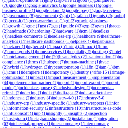
(
1
)
global-operations
(
1
)
gmp
(
2
)
go-live
(
2
)
gobd
(
1
)
gohighlevel
(
76
)
google
(
1
)
google-analytics
(
2
)
google-business
(
1
)
google-
business-profile
(
1
)
google-cloud
(
2
)
google-pay
(
1
)
google-reviews
(
1
)
governance
(
8
)
government
(
3
)
gpt
(
1
)
grafana
(
1
)
grants
(
2
)
graphql
(
3
)
green-it
(
1
)
green-warehouse
(
1
)
gri
(
2
)
growing-business
(
1
)
growth
(
1
)
grpc
(
1
)
gst
(
7
)
gta
(
1
)
guide
(
43
)
gxp
(
2
)
gym
(
1
)
haccp
(
2
)
handmade
(
3
)
hardening
(
2
)
hardware
(
1
)
hcm
(
1
)
headless
(
4
)
headless-commerce
(
3
)
headless-erp
(
1
)
healthcare
(
9
)
healthcare-
analytics
(
1
)
healthcare-dashboards
(
1
)
helpdesk
(
7
)
hepsiburada
(
1
)
hetzner
(
1
)
higher-ed
(
1
)
hipaa
(
5
)
hiring
(
4
)
hmac
(
1
)
hmrc
(
2
)
home-goods
(
1
)
home-services
(
1
)
hospitality
(
5
)
hosting
(
3
)
hotel
(
1
)
hotel-management
(
1
)
hr
(
20
)
hr-analytics
(
2
)
hr-automation
(
1
)
hr-
compliance
(
1
)
hrms
(
1
)
hubspot
(
7
)
human-machine
(
1
)
hvac
(
2
)
hybrid
(
1
)
hydrogen
(
3
)
hyperautomation
(
1
)
i18n
(
2
)
iam
(
1
)
ibm
(
1
)
icms
(
1
)
idempiere
(
1
)
idempotency
(
1
)
identity
(
4
)
ifrs-15
(
1
)
image-
optimization
(
1
)
impact
(
1
)
impact-measurement
(
1
)
implementation
(
44
)
implementation-partner
(
1
)
import
(
1
)
import-export
(
1
)
import-
mode
(
1
)
incident-response
(
3
)
inclusive-design
(
1
)
incremental-
refresh
(
2
)
indexing
(
1
)
india
(
5
)
india-gst
(
2
)
india-marketplace
(
1
)
indonesia
(
2
)
industry
(
4
)
industry-4-0
(
17
)
industry-5-0
(
1
)
industry-erp
(
1
)
industry-specific
(
1
)
industry-wrappers
(
1
)
infor
(
1
)
information-security
(
2
)
infrastructure
(
10
)
infrastructure-as-code
(
1
)
infusionsoft
(
1
)
inp
(
1
)
insightly
(
1
)
insights
(
2
)
inspection
(
1
)
instagram
(
1
)
instagram-shopping
(
2
)
installation
(
1
)
integration
(
63
)
intellectual-property
(
1
)
inter-company
(
1
)
intercompany