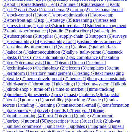
(
2
)
spot
(
1
)
spreadsheets
(
1
)
sql
(
2
)
square
(
1
)
squarespace
(
1
)
ssdlc
(
1
)
ssl
(
2
)
sso
(
2
)
sst
(
1
)
star-schema
(
2
)
startup
(
2
)
state-management
(
1
)
stock-control
(
1
)
store
(
1
)
store-optimization
(
1
)
store-setup
(
2
)
storefront-api
(
3
)
stp
(
1
)
strategy
(
35
)
streaming
(
4
)
stress-test
(
1
)
stress-testing
(
1
)
stripe
(
3
)
structured-data
(
1
)
student-management
(
2
)
student-performance
(
1
)
studio
(
3
)
subscriber
(
1
)
subscription
(
2
)
subscriptions
(
6
)
supplier
(
1
)
supply-chain
(
28
)
support
(
6
)
surveys
(
1
)
sustainability
(
14
)
sustainability-roi
(
1
)
sustainable-ecommerce
(
1
)
sustainable-procurement
(
1
)
sync
(
1
)
tableau
(
3
)
tailwind-css
(
1
)
takealot
(
1
)
talent-acquisition
(
2
)
tally
(
4
)
tally-prime
(
1
)
tanstack
(
1
)
tasks
(
1
)
tax
(
5
)
tax-automation
(
2
)
tax-compliance
(
3
)
taxation
(
1
)
tco
(
5
)
tco-analysis
(
1
)
tds
(
1
)
team
(
1
)
tech
(
1
)
technical
(
1
)
technical-seo
(
4
)
technology
(
2
)
telecom
(
3
)
templates
(
3
)
temu
(
1
)
terraform
(
1
)
territory-management
(
1
)
testing
(
7
)
text-messaging
(
1
)
textile
(
2
)
theme-development
(
2
)
themes
(
1
)
theory-of-constraints
(
1
)
third-party
(
1
)
throttling
(
1
)
ticketing
(
1
)
ticketing-system
(
1
)
tiktok
(
1
)
tiktok-shop
(
4
)
time-off
(
1
)
time-to-market
(
1
)
time-tracking
(
2
)
timeline
(
5
)
timesheets
(
2
)
tms
(
1
)
toast
(
1
)
tokens
(
3
)
tokopedia
(
1
)
tools
(
1
)
tourism
(
1
)
traceability
(
6
)
tracking
(
2
)
trade
(
1
)
trade-
secrets
(
1
)
trading
(
1
)
training
(
8
)
transactional-email
(
1
)
transformation
(
1
)
transparency
(
3
)
travel
(
3
)
trends
(
2
)
trendyol
(
1
)
triage
(
1
)
troubleshooting
(
40
)
trust
(
1
)
tryton
(
1
)
tuning
(
2
)
turborepo
(
1
)
turkey
(
4
)
tutorial
(
50
)
typescript
(
4
)
uae
(
3
)
uat
(
1
)
uk
(
2
)
uk-vat
(
1
)
unified-commerce
(
1
)
unit-tests
(
1
)
updates
(
1
)
upgrade
(
3
)
upsell
(
1
)
upselling
(
1
)
user-acquisition
(
1
)
user-adoption
(
2
)
user-experience