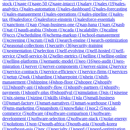
stock
(
1
)
sage
(
1
)
sage-50
(
2
)
sage-intacct
(
1
)
salary
(
1
)
sales
(
19
)
sales-
analytics
(
3
)
sales-automation
(
1
)
sales-dashboard
(
2
)
sales-forecasting
(
1
)
sales-management
(
1
)
sales-operations
(
1
)
sales-pipeline
(
1
)
sales-
tax
(
8
)
salesforce
(
5
)
salesforce-einstein
(
1
)
salesforce-essentials
(
1
)
sanctions
(
1
)
sap
(
5
)
sap-business-one
(
2
)
sap-hana
(
1
)
sars
(
2
)
sasb
(
1
)
sat
(
1
)
saudi-arabia
(
3
)
sbom
(
1
)
scada
(
1
)
scalability
(
3
)
scaling
(
9
)
sccs
(
2
)
scheduling
(
6
)
schema-markup
(
1
)
school-management
(
1
)
screening
(
1
)
scrum
(
1
)
sdi
(
1
)
search-engine
(
1
)
search-optimization
(
2
)
seasonal-collections
(
1
)
security
(
36
)
security-training
(
1
)
segmentation
(
2
)
selection
(
1
)
self-evolving
(
1
)
self-hosted
(
1
)
self-
service
(
2
)
self-service-bi
(
2
)
seller-metrics
(
1
)
selling
(
1
)
selling-online
(
1
)
selling-platforms
(
1
)
semantic-model
(
1
)
seo
(
16
)
seo-audit
(
1
)
seo-
migration
(
1
)
server
(
1
)
server-components
(
1
)
server-sizing
(
2
)
service
(
1
)
service-contracts
(
1
)
service-efficiency
(
1
)
service-firms
(
1
)
services
(
1
)
setup
(
2
)
sgk
(
1
)
sharding
(
1
)
sharepoint
(
1
)
shein
(
1
)
shift-
management
(
3
)
shipping
(
4
)
shop-floor
(
2
)
shopee
(
2
)
shopify
(
113
)
shopify-api
(
1
)
shopify-flow
(
1
)
shopify-partners
(
1
)
shopify-
payments
(
1
)
shopify-plus
(
8
)
shopifyql
(
1
)
simulation
(
3
)
sis
(
1
)
sisense
(
1
)
six-sigma
(
1
)
sizing
(
1
)
skills
(
4
)
sku
(
1
)
sla
(
5
)
small-business
(
10
)
smart-factory
(
1
)
smart-narratives
(
1
)
smart-warehouse
(
1
)
smb
(
9
)
sms-marketing
(
5
)
snapshots
(
1
)
snowflake
(
1
)
soc2
(
5
)
social-
commerce
(
5
)
software
(
4
)
software-comparison
(
1
)
software-
development
(
1
)
software-selection
(
2
)
software-stack
(
1
)
solar-energy
(
1
)
solutions
(
1
)
sop
(
2
)
south-africa
(
3
)
south-asia
(
1
)
south-korea
(
1
)
southeast-asia
(
2
)
spc
(
1
)
specialty
(
1
)
speed
(
1
)
speed-optimization