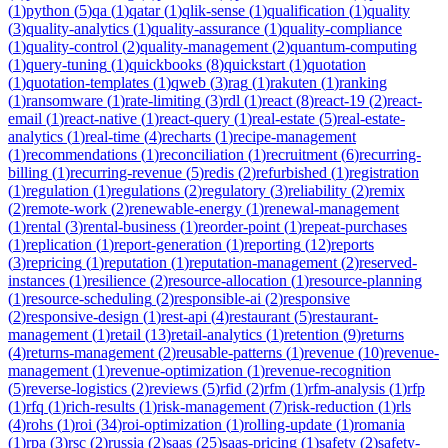
(
1
)
python
(
5
)
qa
(
1
)
qatar
(
1
)
qlik-sense
(
1
)
qualification
(
1
)
quality
(
3
)
quality-analytics
(
1
)
quality-assurance
(
1
)
quality-compliance
(
1
)
quality-control
(
2
)
quality-management
(
2
)
quantum-computing
(
1
)
query-tuning
(
1
)
quickbooks
(
8
)
quickstart
(
1
)
quotation
(
1
)
quotation-templates
(
1
)
qweb
(
3
)
rag
(
1
)
rakuten
(
1
)
ranking
(
1
)
ransomware
(
1
)
rate-limiting
(
3
)
rdl
(
1
)
react
(
8
)
react-19
(
2
)
react-
email
(
1
)
react-native
(
1
)
react-query
(
1
)
real-estate
(
5
)
real-estate-
analytics
(
1
)
real-time
(
4
)
recharts
(
1
)
recipe-management
(
1
)
recommendations
(
1
)
reconciliation
(
1
)
recruitment
(
6
)
recurring-
billing
(
1
)
recurring-revenue
(
5
)
redis
(
2
)
refurbished
(
1
)
registration
(
1
)
regulation
(
1
)
regulations
(
2
)
regulatory
(
3
)
reliability
(
2
)
remix
(
2
)
remote-work
(
2
)
renewable-energy
(
1
)
renewal-management
(
1
)
rental
(
3
)
rental-business
(
1
)
reorder-point
(
1
)
repeat-purchases
(
1
)
replication
(
1
)
report-generation
(
1
)
reporting
(
12
)
reports
(
3
)
repricing
(
1
)
reputation
(
1
)
reputation-management
(
2
)
reserved-
instances
(
1
)
resilience
(
2
)
resource-allocation
(
1
)
resource-planning
(
1
)
resource-scheduling
(
2
)
responsible-ai
(
2
)
responsive
(
2
)
responsive-design
(
1
)
rest-api
(
4
)
restaurant
(
5
)
restaurant-
management
(
1
)
retail
(
13
)
retail-analytics
(
1
)
retention
(
9
)
returns
(
4
)
returns-management
(
2
)
reusable-patterns
(
1
)
revenue
(
10
)
revenue-
management
(
1
)
revenue-optimization
(
1
)
revenue-recognition
(
5
)
reverse-logistics
(
2
)
reviews
(
5
)
rfid
(
2
)
rfm
(
1
)
rfm-analysis
(
1
)
rfp
(
1
)
rfq
(
1
)
rich-results
(
1
)
risk-management
(
7
)
risk-reduction
(
1
)
rls
(
4
)
rohs
(
1
)
roi
(
34
)
roi-optimization
(
1
)
rolling-update
(
1
)
romania
(
1
)
rpa
(
3
)
rsc
(
2
)
russia
(
2
)
saas
(
25
)
saas-pricing
(
1
)
safety
(
2
)
safety-