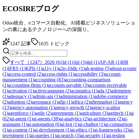
ECOSIREブログ
Odoo統合、eコマース自動化、AI搭載ビジネスソリューショ
ンの裏にあるテクノロジーへの深掘り。
1247
記事
1635
トピック
すべて（1247）
2026
(
6
)
3d
(
1
)
3pl
(
3
)
4pl
(
1
)
AP-AR
(
1
)
HR
(
1
)
IFRS
(
1
)
KPIs
(
1
)
a11y
(
1
)
a2p-10dlc
(
1
)
ab-testing
(
5
)
about-ecosire
(
1
)
access-control
(
2
)
access-rights
(
1
)
accessibility
(
3
)
account-
management
(
1
)
accounting
(
83
)
accounting-comparison
(
1
)
accounting-firms
(
1
)
accounts-payable
(
3
)
accounts-receivable
(
1
)
activation
(
1
)
activecampaign
(
2
)
acumatica
(
1
)
ada
(
2
)
adempiere
(
1
)
adequacy
(
1
)
admin-api
(
1
)
administration
(
1
)
adobe-commerce
(
2
)
adoption
(
2
)
aerospace
(
1
)
afip
(
1
)
africa
(
2
)
aftermarket
(
1
)
agency
(
13
)
agency-automation
(
1
)
agency-growth
(
2
)
agency-scaling
(
1
)
agentforce
(
1
)
agile
(
2
)
agreements
(
1
)
agriculture
(
3
)
agritech
(
1
)
ai
(
62
)
ai-agent
(
1
)
ai-agents
(
38
)
ai-analytics
(
2
)
ai-architecture
(
2
)
ai-
assistants
(
1
)
ai-automation
(
6
)
ai-bot
(
1
)
ai-chatbot
(
1
)
ai-comparison
(
1
)
ai-content
(
1
)
ai-development
(
1
)
ai-ethics
(
1
)
ai-frameworks
(
2
)
ai-
investment
(
1
)
ai-queries
(
1
)
ai-search
(
3
)
ai-security
(
1
)
ai-testing