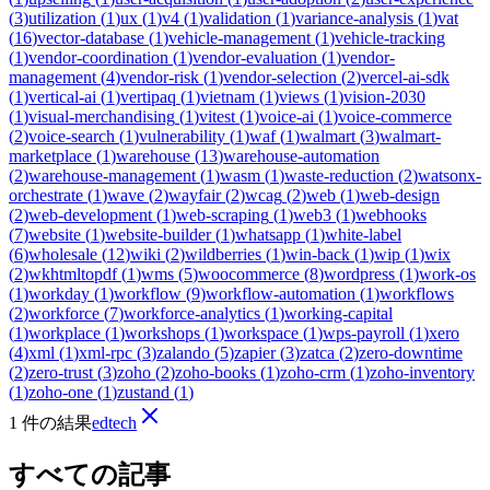
(
3
)
utilization
(
1
)
ux
(
1
)
v4
(
1
)
validation
(
1
)
variance-analysis
(
1
)
vat
(
16
)
vector-database
(
1
)
vehicle-management
(
1
)
vehicle-tracking
(
1
)
vendor-coordination
(
1
)
vendor-evaluation
(
1
)
vendor-
management
(
4
)
vendor-risk
(
1
)
vendor-selection
(
2
)
vercel-ai-sdk
(
1
)
vertical-ai
(
1
)
vertipaq
(
1
)
vietnam
(
1
)
views
(
1
)
vision-2030
(
1
)
visual-merchandising
(
1
)
vitest
(
1
)
voice-ai
(
1
)
voice-commerce
(
2
)
voice-search
(
1
)
vulnerability
(
1
)
waf
(
1
)
walmart
(
3
)
walmart-
marketplace
(
1
)
warehouse
(
13
)
warehouse-automation
(
2
)
warehouse-management
(
1
)
wasm
(
1
)
waste-reduction
(
2
)
watsonx-
orchestrate
(
1
)
wave
(
2
)
wayfair
(
2
)
wcag
(
2
)
web
(
1
)
web-design
(
2
)
web-development
(
1
)
web-scraping
(
1
)
web3
(
1
)
webhooks
(
7
)
website
(
1
)
website-builder
(
1
)
whatsapp
(
1
)
white-label
(
6
)
wholesale
(
12
)
wiki
(
2
)
wildberries
(
1
)
win-back
(
1
)
wip
(
1
)
wix
(
2
)
wkhtmltopdf
(
1
)
wms
(
5
)
woocommerce
(
8
)
wordpress
(
1
)
work-os
(
1
)
workday
(
1
)
workflow
(
9
)
workflow-automation
(
1
)
workflows
(
2
)
workforce
(
7
)
workforce-analytics
(
1
)
working-capital
(
1
)
workplace
(
1
)
workshops
(
1
)
workspace
(
1
)
wps-payroll
(
1
)
xero
(
4
)
xml
(
1
)
xml-rpc
(
3
)
zalando
(
5
)
zapier
(
3
)
zatca
(
2
)
zero-downtime
(
2
)
zero-trust
(
3
)
zoho
(
2
)
zoho-books
(
1
)
zoho-crm
(
1
)
zoho-inventory
(
1
)
zoho-one
(
1
)
zustand
(
1
)
1 件の結果
edtech
すべての記事