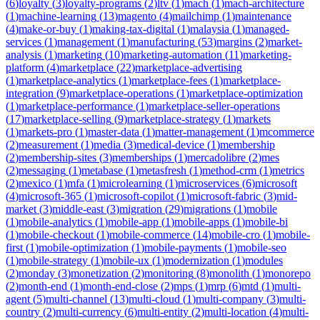
(
6
)
loyalty
(
3
)
loyalty-programs
(
2
)
ltv
(
1
)
mach
(
1
)
mach-architecture
(
1
)
machine-learning
(
13
)
magento
(
4
)
mailchimp
(
1
)
maintenance
(
4
)
make-or-buy
(
1
)
making-tax-digital
(
1
)
malaysia
(
1
)
managed-
services
(
1
)
management
(
1
)
manufacturing
(
53
)
margins
(
2
)
market-
analysis
(
1
)
marketing
(
10
)
marketing-automation
(
11
)
marketing-
platform
(
4
)
marketplace
(
22
)
marketplace-advertising
(
1
)
marketplace-analytics
(
1
)
marketplace-fees
(
1
)
marketplace-
integration
(
9
)
marketplace-operations
(
1
)
marketplace-optimization
(
1
)
marketplace-performance
(
1
)
marketplace-seller-operations
(
17
)
marketplace-selling
(
9
)
marketplace-strategy
(
1
)
markets
(
1
)
markets-pro
(
1
)
master-data
(
1
)
matter-management
(
1
)
mcommerce
(
2
)
measurement
(
1
)
media
(
3
)
medical-device
(
1
)
membership
(
2
)
membership-sites
(
3
)
memberships
(
1
)
mercadolibre
(
2
)
mes
(
2
)
messaging
(
1
)
metabase
(
1
)
metasfresh
(
1
)
method-crm
(
1
)
metrics
(
2
)
mexico
(
1
)
mfa
(
1
)
microlearning
(
1
)
microservices
(
6
)
microsoft
(
4
)
microsoft-365
(
1
)
microsoft-copilot
(
1
)
microsoft-fabric
(
3
)
mid-
market
(
3
)
middle-east
(
3
)
migration
(
29
)
migrations
(
1
)
mobile
(
1
)
mobile-analytics
(
1
)
mobile-app
(
1
)
mobile-apps
(
1
)
mobile-bi
(
1
)
mobile-checkout
(
1
)
mobile-commerce
(
14
)
mobile-cro
(
1
)
mobile-
first
(
1
)
mobile-optimization
(
1
)
mobile-payments
(
1
)
mobile-seo
(
1
)
mobile-strategy
(
1
)
mobile-ux
(
1
)
modernization
(
1
)
modules
(
2
)
monday
(
3
)
monetization
(
2
)
monitoring
(
8
)
monolith
(
1
)
monorepo
(
2
)
month-end
(
1
)
month-end-close
(
2
)
mps
(
1
)
mrp
(
6
)
mtd
(
1
)
multi-
agent
(
5
)
multi-channel
(
13
)
multi-cloud
(
1
)
multi-company
(
3
)
multi-
country
(
2
)
multi-currency
(
6
)
multi-entity
(
2
)
multi-location
(
4
)
multi-