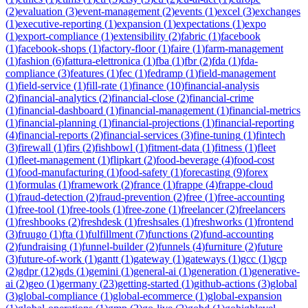
(
2
)
evaluation
(
3
)
event-management
(
2
)
events
(
1
)
excel
(
3
)
exchanges
(
1
)
executive-reporting
(
1
)
expansion
(
1
)
expectations
(
1
)
expo
(
1
)
export-compliance
(
1
)
extensibility
(
2
)
fabric
(
1
)
facebook
(
1
)
facebook-shops
(
1
)
factory-floor
(
1
)
faire
(
1
)
farm-management
(
1
)
fashion
(
6
)
fattura-elettronica
(
1
)
fba
(
1
)
fbr
(
2
)
fda
(
1
)
fda-
compliance
(
3
)
features
(
1
)
fec
(
1
)
fedramp
(
1
)
field-management
(
1
)
field-service
(
1
)
fill-rate
(
1
)
finance
(
10
)
financial-analysis
(
2
)
financial-analytics
(
2
)
financial-close
(
2
)
financial-crime
(
1
)
financial-dashboard
(
1
)
financial-management
(
1
)
financial-metrics
(
1
)
financial-planning
(
1
)
financial-projections
(
1
)
financial-reporting
(
4
)
financial-reports
(
2
)
financial-services
(
3
)
fine-tuning
(
1
)
fintech
(
3
)
firewall
(
1
)
firs
(
2
)
fishbowl
(
1
)
fitment-data
(
1
)
fitness
(
1
)
fleet
(
1
)
fleet-management
(
1
)
flipkart
(
2
)
food-beverage
(
4
)
food-cost
(
1
)
food-manufacturing
(
1
)
food-safety
(
1
)
forecasting
(
9
)
forex
(
1
)
formulas
(
1
)
framework
(
2
)
france
(
1
)
frappe
(
4
)
frappe-cloud
(
1
)
fraud-detection
(
2
)
fraud-prevention
(
2
)
free
(
1
)
free-accounting
(
1
)
free-tool
(
1
)
free-tools
(
1
)
free-zone
(
1
)
freelancer
(
2
)
freelancers
(
1
)
freshbooks
(
2
)
freshdesk
(
1
)
freshsales
(
1
)
freshworks
(
1
)
frontend
(
3
)
fruugo
(
1
)
fta
(
1
)
fulfillment
(
7
)
functions
(
2
)
fund-accounting
(
2
)
fundraising
(
1
)
funnel-builder
(
2
)
funnels
(
4
)
furniture
(
2
)
future
(
3
)
future-of-work
(
1
)
gantt
(
1
)
gateway
(
1
)
gateways
(
1
)
gcc
(
1
)
gcp
(
2
)
gdpr
(
12
)
gds
(
1
)
gemini
(
1
)
general-ai
(
1
)
generation
(
1
)
generative-
ai
(
2
)
geo
(
1
)
germany
(
23
)
getting-started
(
1
)
github-actions
(
3
)
global
(
3
)
global-compliance
(
1
)
global-ecommerce
(
1
)
global-expansion