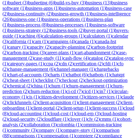
(
1
)
budget
(
3
)
budgeting
(
6
)
build-vs-buy
(
3
)
business
(
13
)
business
software
(
1
)
business-apps
(
1
)
business-automation
(
1
)
business-case
(
2
)
business-continuity
(
2
)
business-growth
(
1
)
business-intelligence
(
26
)
business-one
(
1
)
business-operations
(
1
)
business-plan
(
1
)
business-process
(
8
)
business-processes
(
1
)
business-software
(
1
)
business-strategy
(
12
)
business-tools
(
2
)
buyer-portal
(
1
)
buyers-
guide
(
1
)
caching
(
6
)
calculation-groups
(
1
)
calculators
(
1
)
calendar
(
3
)
california
(
1
)
cam
(
1
)
campaigns
(
4
)
canada
(
1
)
canada-hst
(
1
)
canary
(
1
)
capacity
(
2
)
capacity-planning
(
2
)
carbon-footprint
(
2
)
carbon-tracking
(
3
)
career-plans
(
1
)
cart-abandonment
(
2
)
case-
management
(
2
)
case-study
(
11
)
cash-flow
(
4
)
catalog
(
2
)
catalog-sync
(
1
)
category-pages
(
1
)
ccpa
(
2
)
cdn
(
2
)
certification
(
2
)
cfdi
(
1
)
cfo
(
2
)
change-management
(
6
)
channel-manager
(
1
)
chargebacks
(
1
)
chart-of-accounts
(
3
)
charts
(
1
)
chatbot
(
6
)
chatbots
(
1
)
chatgpt
(
2
)
cheat-sheet
(
1
)
checklist
(
7
)
checkout
(
2
)
checkout-optimization
(
2
)
chemical
(
2
)
china
(
1
)
churn
(
1
)
churn-management
(
1
)
churn-
prediction
(
2
)
churn-reduction
(
1
)
ci-cd
(
7
)
cicd
(
1
)
cin7
(
1
)
circular-
economy
(
1
)
cis
(
1
)
citizen-development
(
3
)
citizen-services
(
1
)
claude
(
2
)
clickfunnels
(
2
)
client-acquisition
(
1
)
client-management
(
2
)
client-
onboarding
(
1
)
client-portal
(
2
)
client-setup
(
1
)
client-success
(
1
)
cloud
(
8
)
cloud-accounting
(
1
)
cloud-cost
(
1
)
cloud-erp
(
3
)
cloud-hosting
(
2
)
cloud-security
(
2
)
cloudflare
(
1
)
clover
(
1
)
clv
(
2
)
cmms
(
1
)
cohort-
analysis
(
2
)
collaboration
(
3
)
colombia
(
1
)
commission-tracking
(
1
)
community
(
3
)
company
(
1
)
company-story
(
1
)
comparison
(
88
)
comparisons
(
1
)
compensation
(
1
)
compiere
(
2
)
compliance