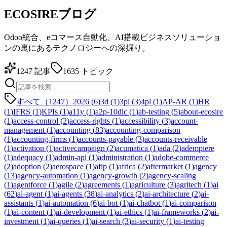
ECOSIREブログ
Odoo統合、eコマース自動化、AI搭載ビジネスソリューショ
ンの裏にあるテクノロジーへの深掘り。
1247
記事
1635
トピック
すべて（1247）
2026
(
6
)
3d
(
1
)
3pl
(
3
)
4pl
(
1
)
AP-AR
(
1
)
HR
(
1
)
IFRS
(
1
)
KPIs
(
1
)
a11y
(
1
)
a2p-10dlc
(
1
)
ab-testing
(
5
)
about-ecosire
(
1
)
access-control
(
2
)
access-rights
(
1
)
accessibility
(
3
)
account-
management
(
1
)
accounting
(
83
)
accounting-comparison
(
1
)
accounting-firms
(
1
)
accounts-payable
(
3
)
accounts-receivable
(
1
)
activation
(
1
)
activecampaign
(
2
)
acumatica
(
1
)
ada
(
2
)
adempiere
(
1
)
adequacy
(
1
)
admin-api
(
1
)
administration
(
1
)
adobe-commerce
(
2
)
adoption
(
2
)
aerospace
(
1
)
afip
(
1
)
africa
(
2
)
aftermarket
(
1
)
agency
(
13
)
agency-automation
(
1
)
agency-growth
(
2
)
agency-scaling
(
1
)
agentforce
(
1
)
agile
(
2
)
agreements
(
1
)
agriculture
(
3
)
agritech
(
1
)
ai
(
62
)
ai-agent
(
1
)
ai-agents
(
38
)
ai-analytics
(
2
)
ai-architecture
(
2
)
ai-
assistants
(
1
)
ai-automation
(
6
)
ai-bot
(
1
)
ai-chatbot
(
1
)
ai-comparison
(
1
)
ai-content
(
1
)
ai-development
(
1
)
ai-ethics
(
1
)
ai-frameworks
(
2
)
ai-
investment
(
1
)
ai-queries
(
1
)
ai-search
(
3
)
ai-security
(
1
)
ai-testing