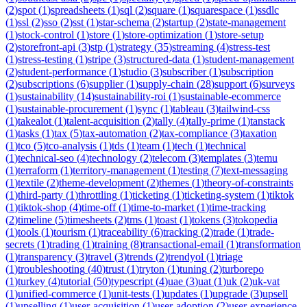
(
2
)
spot
(
1
)
spreadsheets
(
1
)
sql
(
2
)
square
(
1
)
squarespace
(
1
)
ssdlc
(
1
)
ssl
(
2
)
sso
(
2
)
sst
(
1
)
star-schema
(
2
)
startup
(
2
)
state-management
(
1
)
stock-control
(
1
)
store
(
1
)
store-optimization
(
1
)
store-setup
(
2
)
storefront-api
(
3
)
stp
(
1
)
strategy
(
35
)
streaming
(
4
)
stress-test
(
1
)
stress-testing
(
1
)
stripe
(
3
)
structured-data
(
1
)
student-management
(
2
)
student-performance
(
1
)
studio
(
3
)
subscriber
(
1
)
subscription
(
2
)
subscriptions
(
6
)
supplier
(
1
)
supply-chain
(
28
)
support
(
6
)
surveys
(
1
)
sustainability
(
14
)
sustainability-roi
(
1
)
sustainable-ecommerce
(
1
)
sustainable-procurement
(
1
)
sync
(
1
)
tableau
(
3
)
tailwind-css
(
1
)
takealot
(
1
)
talent-acquisition
(
2
)
tally
(
4
)
tally-prime
(
1
)
tanstack
(
1
)
tasks
(
1
)
tax
(
5
)
tax-automation
(
2
)
tax-compliance
(
3
)
taxation
(
1
)
tco
(
5
)
tco-analysis
(
1
)
tds
(
1
)
team
(
1
)
tech
(
1
)
technical
(
1
)
technical-seo
(
4
)
technology
(
2
)
telecom
(
3
)
templates
(
3
)
temu
(
1
)
terraform
(
1
)
territory-management
(
1
)
testing
(
7
)
text-messaging
(
1
)
textile
(
2
)
theme-development
(
2
)
themes
(
1
)
theory-of-constraints
(
1
)
third-party
(
1
)
throttling
(
1
)
ticketing
(
1
)
ticketing-system
(
1
)
tiktok
(
1
)
tiktok-shop
(
4
)
time-off
(
1
)
time-to-market
(
1
)
time-tracking
(
2
)
timeline
(
5
)
timesheets
(
2
)
tms
(
1
)
toast
(
1
)
tokens
(
3
)
tokopedia
(
1
)
tools
(
1
)
tourism
(
1
)
traceability
(
6
)
tracking
(
2
)
trade
(
1
)
trade-
secrets
(
1
)
trading
(
1
)
training
(
8
)
transactional-email
(
1
)
transformation
(
1
)
transparency
(
3
)
travel
(
3
)
trends
(
2
)
trendyol
(
1
)
triage
(
1
)
troubleshooting
(
40
)
trust
(
1
)
tryton
(
1
)
tuning
(
2
)
turborepo
(
1
)
turkey
(
4
)
tutorial
(
50
)
typescript
(
4
)
uae
(
3
)
uat
(
1
)
uk
(
2
)
uk-vat
(
1
)
unified-commerce
(
1
)
unit-tests
(
1
)
updates
(
1
)
upgrade
(
3
)
upsell
(
1
)
upselling
(
1
)
user-acquisition
(
1
)
user-adoption
(
2
)
user-experience