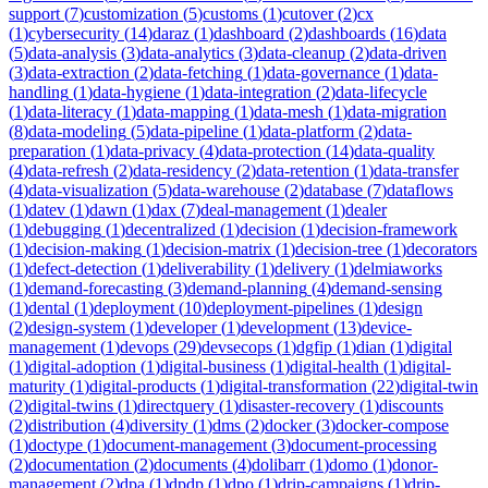
support
(
7
)
customization
(
5
)
customs
(
1
)
cutover
(
2
)
cx
(
1
)
cybersecurity
(
14
)
daraz
(
1
)
dashboard
(
2
)
dashboards
(
16
)
data
(
5
)
data-analysis
(
3
)
data-analytics
(
3
)
data-cleanup
(
2
)
data-driven
(
3
)
data-extraction
(
2
)
data-fetching
(
1
)
data-governance
(
1
)
data-
handling
(
1
)
data-hygiene
(
1
)
data-integration
(
2
)
data-lifecycle
(
1
)
data-literacy
(
1
)
data-mapping
(
1
)
data-mesh
(
1
)
data-migration
(
8
)
data-modeling
(
5
)
data-pipeline
(
1
)
data-platform
(
2
)
data-
preparation
(
1
)
data-privacy
(
4
)
data-protection
(
14
)
data-quality
(
4
)
data-refresh
(
2
)
data-residency
(
2
)
data-retention
(
1
)
data-transfer
(
4
)
data-visualization
(
5
)
data-warehouse
(
2
)
database
(
7
)
dataflows
(
1
)
datev
(
1
)
dawn
(
1
)
dax
(
7
)
deal-management
(
1
)
dealer
(
1
)
debugging
(
1
)
decentralized
(
1
)
decision
(
1
)
decision-framework
(
1
)
decision-making
(
1
)
decision-matrix
(
1
)
decision-tree
(
1
)
decorators
(
1
)
defect-detection
(
1
)
deliverability
(
1
)
delivery
(
1
)
delmiaworks
(
1
)
demand-forecasting
(
3
)
demand-planning
(
4
)
demand-sensing
(
1
)
dental
(
1
)
deployment
(
10
)
deployment-pipelines
(
1
)
design
(
2
)
design-system
(
1
)
developer
(
1
)
development
(
13
)
device-
management
(
1
)
devops
(
29
)
devsecops
(
1
)
dgfip
(
1
)
dian
(
1
)
digital
(
1
)
digital-adoption
(
1
)
digital-business
(
1
)
digital-health
(
1
)
digital-
maturity
(
1
)
digital-products
(
1
)
digital-transformation
(
22
)
digital-twin
(
2
)
digital-twins
(
1
)
directquery
(
1
)
disaster-recovery
(
1
)
discounts
(
2
)
distribution
(
4
)
diversity
(
1
)
dms
(
2
)
docker
(
3
)
docker-compose
(
1
)
doctype
(
1
)
document-management
(
3
)
document-processing
(
2
)
documentation
(
2
)
documents
(
4
)
dolibarr
(
1
)
domo
(
1
)
donor-
management
(
2
)
dpa
(
1
)
dpdp
(
1
)
dpo
(
1
)
drip-campaigns
(
1
)
drip-