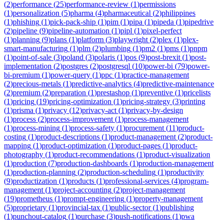
(
2
)
performance
(
25
)
performance-review
(
1
)
permissions
(
1
)
personalization
(
5
)
pharma
(
4
)
pharmaceutical
(
2
)
philippines
(
1
)
phishing
(
1
)
pick-pack-ship
(
1
)
pim
(
1
)
pipa
(
1
)
pipeda
(
1
)
pipedrive
(
2
)
pipeline
(
9
)
pipeline-automation
(
1
)
pipl
(
1
)
pixel-perfect
(
1
)
planning
(
9
)
plans
(
1
)
platform
(
3
)
playwright
(
2
)
plex
(
1
)
plex-
smart-manufacturing
(
1
)
plm
(
2
)
plumbing
(
1
)
pm2
(
1
)
pms
(
1
)
pnpm
(
1
)
point-of-sale
(
3
)
poland
(
3
)
polaris
(
1
)
pos
(
9
)
post-brexit
(
1
)
post-
implementation
(
2
)
postgres
(
2
)
postgresql
(
10
)
power-bi
(
79
)
power-
bi-premium
(
1
)
power-query
(
1
)
ppc
(
1
)
practice-management
(
2
)
precious-metals
(
1
)
predictive-analytics
(
4
)
predictive-maintenance
(
2
)
premium
(
2
)
preparation
(
1
)
prestashop
(
1
)
preventive
(
1
)
pricelists
(
1
)
pricing
(
19
)
pricing-optimization
(
1
)
pricing-strategy
(
3
)
printing
(
1
)
prisma
(
1
)
privacy
(
12
)
privacy-act
(
1
)
privacy-by-design
(
1
)
process
(
2
)
process-improvement
(
1
)
process-management
(
1
)
process-mining
(
1
)
process-safety
(
1
)
procurement
(
11
)
product-
costing
(
1
)
product-descriptions
(
1
)
product-management
(
2
)
product-
mapping
(
1
)
product-optimization
(
1
)
product-pages
(
1
)
product-
photography
(
1
)
product-recommendations
(
1
)
product-visualization
(
1
)
production
(
7
)
production-dashboards
(
1
)
production-management
(
1
)
production-planning
(
2
)
production-scheduling
(
1
)
productivity
(
9
)
productization
(
1
)
products
(
1
)
professional-services
(
4
)
program-
management
(
1
)
project-accounting
(
2
)
project-management
(
19
)
prometheus
(
1
)
prompt-engineering
(
1
)
property-management
(
5
)
proprietary
(
1
)
provincial-tax
(
1
)
public-sector
(
1
)
publishing
(
1
)
punchout-catalog
(
1
)
purchase
(
3
)
push-notifications
(
1
)
pwa