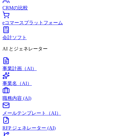
CRMの比較
eコマースプラットフォーム
会計ソフト
AI とジェネレーター
事業計画（AI）
事業名（AI）
職務内容 (AI)
メールテンプレート（AI）
RFP ジェネレーター (AI)