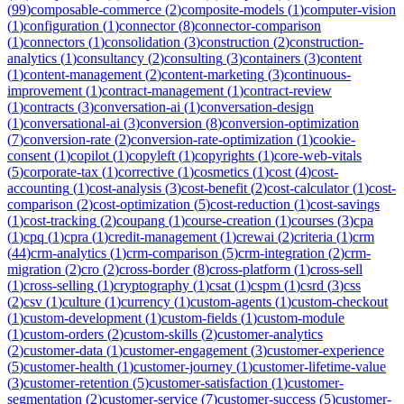
(
99
)
composable-commerce
(
2
)
composite-models
(
1
)
computer-vision
(
1
)
configuration
(
1
)
connector
(
8
)
connector-comparison
(
1
)
connectors
(
1
)
consolidation
(
3
)
construction
(
2
)
construction-
analytics
(
1
)
consultancy
(
2
)
consulting
(
3
)
containers
(
3
)
content
(
1
)
content-management
(
2
)
content-marketing
(
3
)
continuous-
improvement
(
1
)
contract-management
(
1
)
contract-review
(
1
)
contracts
(
3
)
conversation-ai
(
1
)
conversation-design
(
1
)
conversational-ai
(
3
)
conversion
(
8
)
conversion-optimization
(
7
)
conversion-rate
(
2
)
conversion-rate-optimization
(
1
)
cookie-
consent
(
1
)
copilot
(
1
)
copyleft
(
1
)
copyrights
(
1
)
core-web-vitals
(
5
)
corporate-tax
(
1
)
corrective
(
1
)
cosmetics
(
1
)
cost
(
4
)
cost-
accounting
(
1
)
cost-analysis
(
3
)
cost-benefit
(
2
)
cost-calculator
(
1
)
cost-
comparison
(
2
)
cost-optimization
(
5
)
cost-reduction
(
1
)
cost-savings
(
1
)
cost-tracking
(
2
)
coupang
(
1
)
course-creation
(
1
)
courses
(
3
)
cpa
(
1
)
cpq
(
1
)
cpra
(
1
)
credit-management
(
1
)
crewai
(
2
)
criteria
(
1
)
crm
(
44
)
crm-analytics
(
1
)
crm-comparison
(
5
)
crm-integration
(
2
)
crm-
migration
(
2
)
cro
(
2
)
cross-border
(
8
)
cross-platform
(
1
)
cross-sell
(
1
)
cross-selling
(
1
)
cryptography
(
1
)
csat
(
1
)
cspm
(
1
)
csrd
(
3
)
css
(
2
)
csv
(
1
)
culture
(
1
)
currency
(
1
)
custom-agents
(
1
)
custom-checkout
(
1
)
custom-development
(
1
)
custom-fields
(
1
)
custom-module
(
1
)
custom-orders
(
2
)
custom-skills
(
2
)
customer-analytics
(
2
)
customer-data
(
1
)
customer-engagement
(
3
)
customer-experience
(
5
)
customer-health
(
1
)
customer-journey
(
1
)
customer-lifetime-value
(
3
)
customer-retention
(
5
)
customer-satisfaction
(
1
)
customer-
segmentation
(
2
)
customer-service
(
7
)
customer-success
(
5
)
customer-