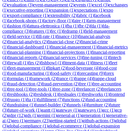
(
2
)
evaluation
(
3
)
event-management
(
2
)
events
(
1
)
excel
(
3
)
exchanges
(
1
)
executive-reporting
(
1
)
expansion
(
1
)
expectations
(
1
)
expo
(
1
)
export-compliance
(
1
)
extensibility
(
2
)
fabric
(
1
)
facebook
(
1
)
facebook-shops
(
1
)
factory-floor
(
1
)
faire
(
1
)
farm-management
(
1
)
fashion
(
6
)
fattura-elettronica
(
1
)
fba
(
1
)
fbr
(
2
)
fda
(
1
)
fda-
compliance
(
3
)
features
(
1
)
fec
(
1
)
fedramp
(
1
)
field-management
(
1
)
field-service
(
1
)
fill-rate
(
1
)
finance
(
10
)
financial-analysis
(
2
)
financial-analytics
(
2
)
financial-close
(
2
)
financial-crime
(
1
)
financial-dashboard
(
1
)
financial-management
(
1
)
financial-metrics
(
1
)
financial-planning
(
1
)
financial-projections
(
1
)
financial-reporting
(
4
)
financial-reports
(
2
)
financial-services
(
3
)
fine-tuning
(
1
)
fintech
(
3
)
firewall
(
1
)
firs
(
2
)
fishbowl
(
1
)
fitment-data
(
1
)
fitness
(
1
)
fleet
(
1
)
fleet-management
(
1
)
flipkart
(
2
)
food-beverage
(
4
)
food-cost
(
1
)
food-manufacturing
(
1
)
food-safety
(
1
)
forecasting
(
9
)
forex
(
1
)
formulas
(
1
)
framework
(
2
)
france
(
1
)
frappe
(
4
)
frappe-cloud
(
1
)
fraud-detection
(
2
)
fraud-prevention
(
2
)
free
(
1
)
free-accounting
(
1
)
free-tool
(
1
)
free-tools
(
1
)
free-zone
(
1
)
freelancer
(
2
)
freelancers
(
1
)
freshbooks
(
2
)
freshdesk
(
1
)
freshsales
(
1
)
freshworks
(
1
)
frontend
(
3
)
fruugo
(
1
)
fta
(
1
)
fulfillment
(
7
)
functions
(
2
)
fund-accounting
(
2
)
fundraising
(
1
)
funnel-builder
(
2
)
funnels
(
4
)
furniture
(
2
)
future
(
3
)
future-of-work
(
1
)
gantt
(
1
)
gateway
(
1
)
gateways
(
1
)
gcc
(
1
)
gcp
(
2
)
gdpr
(
12
)
gds
(
1
)
gemini
(
1
)
general-ai
(
1
)
generation
(
1
)
generative-
ai
(
2
)
geo
(
1
)
germany
(
23
)
getting-started
(
1
)
github-actions
(
3
)
global
(
3
)
global-compliance
(
1
)
global-ecommerce
(
1
)
global-expansion