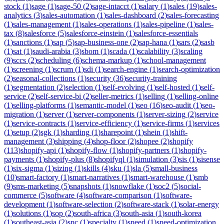
stock
(
1
)
sage
(
1
)
sage-50
(
2
)
sage-intacct
(
1
)
salary
(
1
)
sales
(
19
)
sales-
analytics
(
3
)
sales-automation
(
1
)
sales-dashboard
(
2
)
sales-forecasting
(
1
)
sales-management
(
1
)
sales-operations
(
1
)
sales-pipeline
(
1
)
sales-
tax
(
8
)
salesforce
(
5
)
salesforce-einstein
(
1
)
salesforce-essentials
(
1
)
sanctions
(
1
)
sap
(
5
)
sap-business-one
(
2
)
sap-hana
(
1
)
sars
(
2
)
sasb
(
1
)
sat
(
1
)
saudi-arabia
(
3
)
sbom
(
1
)
scada
(
1
)
scalability
(
3
)
scaling
(
9
)
sccs
(
2
)
scheduling
(
6
)
schema-markup
(
1
)
school-management
(
1
)
screening
(
1
)
scrum
(
1
)
sdi
(
1
)
search-engine
(
1
)
search-optimization
(
2
)
seasonal-collections
(
1
)
security
(
36
)
security-training
(
1
)
segmentation
(
2
)
selection
(
1
)
self-evolving
(
1
)
self-hosted
(
1
)
self-
service
(
2
)
self-service-bi
(
2
)
seller-metrics
(
1
)
selling
(
1
)
selling-online
(
1
)
selling-platforms
(
1
)
semantic-model
(
1
)
seo
(
16
)
seo-audit
(
1
)
seo-
migration
(
1
)
server
(
1
)
server-components
(
1
)
server-sizing
(
2
)
service
(
1
)
service-contracts
(
1
)
service-efficiency
(
1
)
service-firms
(
1
)
services
(
1
)
setup
(
2
)
sgk
(
1
)
sharding
(
1
)
sharepoint
(
1
)
shein
(
1
)
shift-
management
(
3
)
shipping
(
4
)
shop-floor
(
2
)
shopee
(
2
)
shopify
(
113
)
shopify-api
(
1
)
shopify-flow
(
1
)
shopify-partners
(
1
)
shopify-
payments
(
1
)
shopify-plus
(
8
)
shopifyql
(
1
)
simulation
(
3
)
sis
(
1
)
sisense
(
1
)
six-sigma
(
1
)
sizing
(
1
)
skills
(
4
)
sku
(
1
)
sla
(
5
)
small-business
(
10
)
smart-factory
(
1
)
smart-narratives
(
1
)
smart-warehouse
(
1
)
smb
(
9
)
sms-marketing
(
5
)
snapshots
(
1
)
snowflake
(
1
)
soc2
(
5
)
social-
commerce
(
5
)
software
(
4
)
software-comparison
(
1
)
software-
development
(
1
)
software-selection
(
2
)
software-stack
(
1
)
solar-energy
(
1
)
solutions
(
1
)
sop
(
2
)
south-africa
(
3
)
south-asia
(
1
)
south-korea
(
1
)
southeast-asia
(
2
)
spc
(
1
)
specialty
(
1
)
speed
(
1
)
speed-optimization