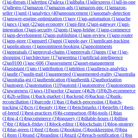
(
1
)
ai-threats
(
1
)
alerting
(
2
)
alexa
(
1
)
alibaba
(
1
)
aliexpress
(
1
)
all-in-one
(
2
)
allegro
(
2
)
amazon
(
7
)
amazon-ads
(
1
)
amazon-ppc
(
1
)
amazon-
seller
(
1
)
aml
(
1
)
analytics
(
40
)
announcement
(
1
)
anomaly-detection
(
1
)
answer-engine-optimization
(
1
)
aov
(
1
)
ap-automation
(
1
)
apache
(
1
)
apcs
(
1
)
api
(
22
)
api-economy
(
1
)
api-first
(
2
)
api-gateway
(
1
)
api-
integration
(
3
)
api-security
(
2
)
apm
(
1
)
app-bridge
(
1
)
app-commerce
(
1
)
app-development
(
2
)
app-publishing
(
1
)
app-review
(
1
)
app-router
(
1
)
app-store
(
1
)
apparel
(
3
)
appi
(
1
)
apple-pay
(
1
)
applicant-tracking
(
1
)
applications
(
1
)
appointment-booking
(
2
)
appointments
(
1
)
appraisals
(
1
)
approval-chains
(
1
)
approvals
(
3
)
apps
(
1
)
ar
(
1
)
ar-
shopping
(
1
)
architecture
(
17
)
argentina
(
1
)
artificial-intelligence
(
2
)
as9100
(
1
)
asc-606
(
3
)
assessment
(
2
)
asset-management
(
4
)
assistant
(
1
)
ato
(
1
)
attribution
(
1
)
attrition
(
1
)
audience-analytics
(
1
)
audit
(
7
)
audit-trail
(
1
)
augmented
(
1
)
augmented-reality
(
2
)
australia
(
2
)
australia-gst
(
1
)
authentication
(
6
)
authentik
(
2
)
authorization
(
3
)
autogen
(
2
)
automation
(
119
)
automl
(
1
)
automotive
(
5
)
autonomous
(
2
)
awareness
(
1
)
aws
(
10
)
axelor
(
2
)
azure
(
4
)
b2b
(
18
)
b2b-ecommerce
(
1
)
b2b-selling
(
1
)
back-market
(
1
)
backend
(
6
)
backup
(
2
)
bank-
reconciliation
(
1
)
barcode
(
1
)
bas
(
1
)
batch-processing
(
1
)
batch-
tracking
(
2
)
bcrs
(
1
)
beauty
(
1
)
bee
(
1
)
benchmarks
(
1
)
benefits
(
1
)
best-
of-breed
(
1
)
best-practices
(
6
)
bi-comparison
(
8
)
bi-tools
(
1
)
bias
(
1
)
big-4
(
1
)
bigcommerce
(
3
)
bigquery
(
1
)
billable-hours
(
1
)
billing
(
7
)
bir
(
1
)
black-friday
(
1
)
block-editor
(
1
)
blockchain
(
1
)
blog-strategy
(
1
)
blue-green
(
1
)
bmf
(
1
)
bom
(
2
)
booking
(
5
)
bookkeeping
(
9
)
bpa
(
1
)
bpm
(
1
)
brand
(
2
)
branding
(
1
)
brazil
(
2
)
breach-notification
(
1
)
bss