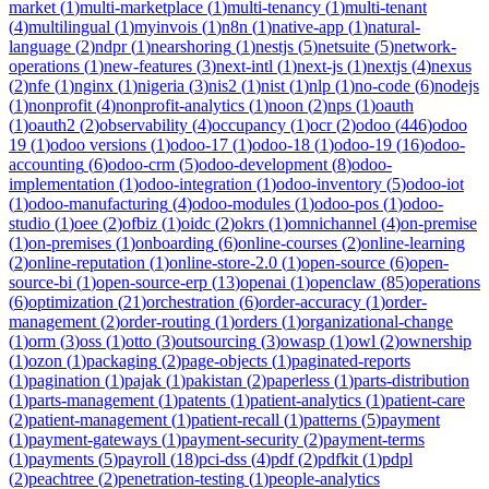
market
(
1
)
multi-marketplace
(
1
)
multi-tenancy
(
1
)
multi-tenant
(
4
)
multilingual
(
1
)
myinvois
(
1
)
n8n
(
1
)
native-app
(
1
)
natural-
language
(
2
)
ndpr
(
1
)
nearshoring
(
1
)
nestjs
(
5
)
netsuite
(
5
)
network-
operations
(
1
)
new-features
(
3
)
next-intl
(
1
)
next-js
(
1
)
nextjs
(
4
)
nexus
(
2
)
nfe
(
1
)
nginx
(
1
)
nigeria
(
3
)
nis2
(
1
)
nist
(
1
)
nlp
(
1
)
no-code
(
6
)
nodejs
(
1
)
nonprofit
(
4
)
nonprofit-analytics
(
1
)
noon
(
2
)
nps
(
1
)
oauth
(
1
)
oauth2
(
2
)
observability
(
4
)
occupancy
(
1
)
ocr
(
2
)
odoo
(
446
)
odoo
19
(
1
)
odoo versions
(
1
)
odoo-17
(
1
)
odoo-18
(
1
)
odoo-19
(
16
)
odoo-
accounting
(
6
)
odoo-crm
(
5
)
odoo-development
(
8
)
odoo-
implementation
(
1
)
odoo-integration
(
1
)
odoo-inventory
(
5
)
odoo-iot
(
1
)
odoo-manufacturing
(
4
)
odoo-modules
(
1
)
odoo-pos
(
1
)
odoo-
studio
(
1
)
oee
(
2
)
ofbiz
(
1
)
oidc
(
2
)
okrs
(
1
)
omnichannel
(
4
)
on-premise
(
1
)
on-premises
(
1
)
onboarding
(
6
)
online-courses
(
2
)
online-learning
(
2
)
online-reputation
(
1
)
online-store-2.0
(
1
)
open-source
(
6
)
open-
source-bi
(
1
)
open-source-erp
(
13
)
openai
(
1
)
openclaw
(
85
)
operations
(
6
)
optimization
(
21
)
orchestration
(
6
)
order-accuracy
(
1
)
order-
management
(
2
)
order-routing
(
1
)
orders
(
1
)
organizational-change
(
1
)
orm
(
3
)
oss
(
1
)
otto
(
3
)
outsourcing
(
3
)
owasp
(
1
)
owl
(
2
)
ownership
(
1
)
ozon
(
1
)
packaging
(
2
)
page-objects
(
1
)
paginated-reports
(
1
)
pagination
(
1
)
pajak
(
1
)
pakistan
(
2
)
paperless
(
1
)
parts-distribution
(
1
)
parts-management
(
1
)
patents
(
1
)
patient-analytics
(
1
)
patient-care
(
2
)
patient-management
(
1
)
patient-recall
(
1
)
patterns
(
5
)
payment
(
1
)
payment-gateways
(
1
)
payment-security
(
2
)
payment-terms
(
1
)
payments
(
5
)
payroll
(
18
)
pci-dss
(
4
)
pdf
(
2
)
pdfkit
(
1
)
pdpl
(
2
)
peachtree
(
2
)
penetration-testing
(
1
)
people-analytics