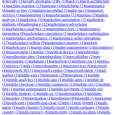
(
6
)
loyalty
(
3
)
loyalty-programs
(
2
)
ltv
(
1
)
mach
(
1
)
mach-architecture
(
1
)
machine-learning
(
13
)
magento
(
4
)
mailchimp
(
1
)
maintenance
(
4
)
make-or-buy
(
1
)
making-tax-digital
(
1
)
malaysia
(
1
)
managed-
services
(
1
)
management
(
1
)
manufacturing
(
53
)
margins
(
2
)
market-
analysis
(
1
)
marketing
(
10
)
marketing-automation
(
11
)
marketing-
platform
(
4
)
marketplace
(
22
)
marketplace-advertising
(
1
)
marketplace-analytics
(
1
)
marketplace-fees
(
1
)
marketplace-
integration
(
9
)
marketplace-operations
(
1
)
marketplace-optimization
(
1
)
marketplace-performance
(
1
)
marketplace-seller-operations
(
17
)
marketplace-selling
(
9
)
marketplace-strategy
(
1
)
markets
(
1
)
markets-pro
(
1
)
master-data
(
1
)
matter-management
(
1
)
mcommerce
(
2
)
measurement
(
1
)
media
(
3
)
medical-device
(
1
)
membership
(
2
)
membership-sites
(
3
)
memberships
(
1
)
mercadolibre
(
2
)
mes
(
2
)
messaging
(
1
)
metabase
(
1
)
metasfresh
(
1
)
method-crm
(
1
)
metrics
(
2
)
mexico
(
1
)
mfa
(
1
)
microlearning
(
1
)
microservices
(
6
)
microsoft
(
4
)
microsoft-365
(
1
)
microsoft-copilot
(
1
)
microsoft-fabric
(
3
)
mid-
market
(
3
)
middle-east
(
3
)
migration
(
29
)
migrations
(
1
)
mobile
(
1
)
mobile-analytics
(
1
)
mobile-app
(
1
)
mobile-apps
(
1
)
mobile-bi
(
1
)
mobile-checkout
(
1
)
mobile-commerce
(
14
)
mobile-cro
(
1
)
mobile-
first
(
1
)
mobile-optimization
(
1
)
mobile-payments
(
1
)
mobile-seo
(
1
)
mobile-strategy
(
1
)
mobile-ux
(
1
)
modernization
(
1
)
modules
(
2
)
monday
(
3
)
monetization
(
2
)
monitoring
(
8
)
monolith
(
1
)
monorepo
(
2
)
month-end
(
1
)
month-end-close
(
2
)
mps
(
1
)
mrp
(
6
)
mtd
(
1
)
multi-
agent
(
5
)
multi-channel
(
13
)
multi-cloud
(
1
)
multi-company
(
3
)
multi-
country
(
2
)
multi-currency
(
6
)
multi-entity
(
2
)
multi-location
(
4
)
multi-