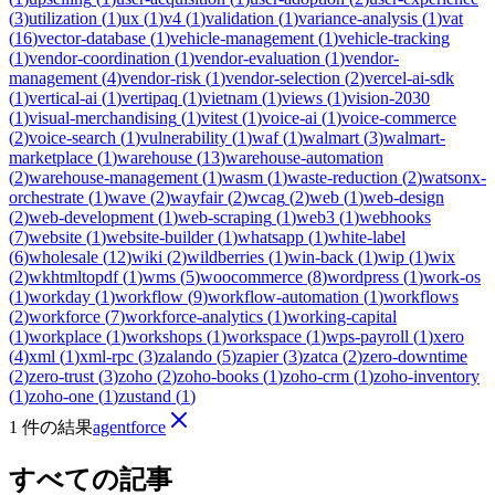
(
3
)
utilization
(
1
)
ux
(
1
)
v4
(
1
)
validation
(
1
)
variance-analysis
(
1
)
vat
(
16
)
vector-database
(
1
)
vehicle-management
(
1
)
vehicle-tracking
(
1
)
vendor-coordination
(
1
)
vendor-evaluation
(
1
)
vendor-
management
(
4
)
vendor-risk
(
1
)
vendor-selection
(
2
)
vercel-ai-sdk
(
1
)
vertical-ai
(
1
)
vertipaq
(
1
)
vietnam
(
1
)
views
(
1
)
vision-2030
(
1
)
visual-merchandising
(
1
)
vitest
(
1
)
voice-ai
(
1
)
voice-commerce
(
2
)
voice-search
(
1
)
vulnerability
(
1
)
waf
(
1
)
walmart
(
3
)
walmart-
marketplace
(
1
)
warehouse
(
13
)
warehouse-automation
(
2
)
warehouse-management
(
1
)
wasm
(
1
)
waste-reduction
(
2
)
watsonx-
orchestrate
(
1
)
wave
(
2
)
wayfair
(
2
)
wcag
(
2
)
web
(
1
)
web-design
(
2
)
web-development
(
1
)
web-scraping
(
1
)
web3
(
1
)
webhooks
(
7
)
website
(
1
)
website-builder
(
1
)
whatsapp
(
1
)
white-label
(
6
)
wholesale
(
12
)
wiki
(
2
)
wildberries
(
1
)
win-back
(
1
)
wip
(
1
)
wix
(
2
)
wkhtmltopdf
(
1
)
wms
(
5
)
woocommerce
(
8
)
wordpress
(
1
)
work-os
(
1
)
workday
(
1
)
workflow
(
9
)
workflow-automation
(
1
)
workflows
(
2
)
workforce
(
7
)
workforce-analytics
(
1
)
working-capital
(
1
)
workplace
(
1
)
workshops
(
1
)
workspace
(
1
)
wps-payroll
(
1
)
xero
(
4
)
xml
(
1
)
xml-rpc
(
3
)
zalando
(
5
)
zapier
(
3
)
zatca
(
2
)
zero-downtime
(
2
)
zero-trust
(
3
)
zoho
(
2
)
zoho-books
(
1
)
zoho-crm
(
1
)
zoho-inventory
(
1
)
zoho-one
(
1
)
zustand
(
1
)
1 件の結果
agentforce
すべての記事