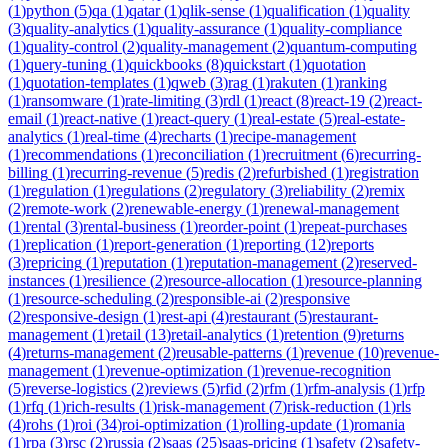
(
1
)
python
(
5
)
qa
(
1
)
qatar
(
1
)
qlik-sense
(
1
)
qualification
(
1
)
quality
(
3
)
quality-analytics
(
1
)
quality-assurance
(
1
)
quality-compliance
(
1
)
quality-control
(
2
)
quality-management
(
2
)
quantum-computing
(
1
)
query-tuning
(
1
)
quickbooks
(
8
)
quickstart
(
1
)
quotation
(
1
)
quotation-templates
(
1
)
qweb
(
3
)
rag
(
1
)
rakuten
(
1
)
ranking
(
1
)
ransomware
(
1
)
rate-limiting
(
3
)
rdl
(
1
)
react
(
8
)
react-19
(
2
)
react-
email
(
1
)
react-native
(
1
)
react-query
(
1
)
real-estate
(
5
)
real-estate-
analytics
(
1
)
real-time
(
4
)
recharts
(
1
)
recipe-management
(
1
)
recommendations
(
1
)
reconciliation
(
1
)
recruitment
(
6
)
recurring-
billing
(
1
)
recurring-revenue
(
5
)
redis
(
2
)
refurbished
(
1
)
registration
(
1
)
regulation
(
1
)
regulations
(
2
)
regulatory
(
3
)
reliability
(
2
)
remix
(
2
)
remote-work
(
2
)
renewable-energy
(
1
)
renewal-management
(
1
)
rental
(
3
)
rental-business
(
1
)
reorder-point
(
1
)
repeat-purchases
(
1
)
replication
(
1
)
report-generation
(
1
)
reporting
(
12
)
reports
(
3
)
repricing
(
1
)
reputation
(
1
)
reputation-management
(
2
)
reserved-
instances
(
1
)
resilience
(
2
)
resource-allocation
(
1
)
resource-planning
(
1
)
resource-scheduling
(
2
)
responsible-ai
(
2
)
responsive
(
2
)
responsive-design
(
1
)
rest-api
(
4
)
restaurant
(
5
)
restaurant-
management
(
1
)
retail
(
13
)
retail-analytics
(
1
)
retention
(
9
)
returns
(
4
)
returns-management
(
2
)
reusable-patterns
(
1
)
revenue
(
10
)
revenue-
management
(
1
)
revenue-optimization
(
1
)
revenue-recognition
(
5
)
reverse-logistics
(
2
)
reviews
(
5
)
rfid
(
2
)
rfm
(
1
)
rfm-analysis
(
1
)
rfp
(
1
)
rfq
(
1
)
rich-results
(
1
)
risk-management
(
7
)
risk-reduction
(
1
)
rls
(
4
)
rohs
(
1
)
roi
(
34
)
roi-optimization
(
1
)
rolling-update
(
1
)
romania
(
1
)
rpa
(
3
)
rsc
(
2
)
russia
(
2
)
saas
(
25
)
saas-pricing
(
1
)
safety
(
2
)
safety-