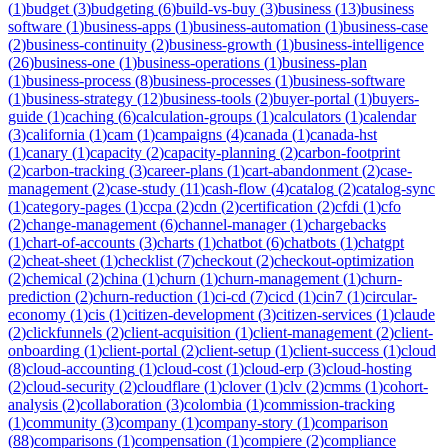
(
1
)
budget
(
3
)
budgeting
(
6
)
build-vs-buy
(
3
)
business
(
13
)
business
software
(
1
)
business-apps
(
1
)
business-automation
(
1
)
business-case
(
2
)
business-continuity
(
2
)
business-growth
(
1
)
business-intelligence
(
26
)
business-one
(
1
)
business-operations
(
1
)
business-plan
(
1
)
business-process
(
8
)
business-processes
(
1
)
business-software
(
1
)
business-strategy
(
12
)
business-tools
(
2
)
buyer-portal
(
1
)
buyers-
guide
(
1
)
caching
(
6
)
calculation-groups
(
1
)
calculators
(
1
)
calendar
(
3
)
california
(
1
)
cam
(
1
)
campaigns
(
4
)
canada
(
1
)
canada-hst
(
1
)
canary
(
1
)
capacity
(
2
)
capacity-planning
(
2
)
carbon-footprint
(
2
)
carbon-tracking
(
3
)
career-plans
(
1
)
cart-abandonment
(
2
)
case-
management
(
2
)
case-study
(
11
)
cash-flow
(
4
)
catalog
(
2
)
catalog-sync
(
1
)
category-pages
(
1
)
ccpa
(
2
)
cdn
(
2
)
certification
(
2
)
cfdi
(
1
)
cfo
(
2
)
change-management
(
6
)
channel-manager
(
1
)
chargebacks
(
1
)
chart-of-accounts
(
3
)
charts
(
1
)
chatbot
(
6
)
chatbots
(
1
)
chatgpt
(
2
)
cheat-sheet
(
1
)
checklist
(
7
)
checkout
(
2
)
checkout-optimization
(
2
)
chemical
(
2
)
china
(
1
)
churn
(
1
)
churn-management
(
1
)
churn-
prediction
(
2
)
churn-reduction
(
1
)
ci-cd
(
7
)
cicd
(
1
)
cin7
(
1
)
circular-
economy
(
1
)
cis
(
1
)
citizen-development
(
3
)
citizen-services
(
1
)
claude
(
2
)
clickfunnels
(
2
)
client-acquisition
(
1
)
client-management
(
2
)
client-
onboarding
(
1
)
client-portal
(
2
)
client-setup
(
1
)
client-success
(
1
)
cloud
(
8
)
cloud-accounting
(
1
)
cloud-cost
(
1
)
cloud-erp
(
3
)
cloud-hosting
(
2
)
cloud-security
(
2
)
cloudflare
(
1
)
clover
(
1
)
clv
(
2
)
cmms
(
1
)
cohort-
analysis
(
2
)
collaboration
(
3
)
colombia
(
1
)
commission-tracking
(
1
)
community
(
3
)
company
(
1
)
company-story
(
1
)
comparison
(
88
)
comparisons
(
1
)
compensation
(
1
)
compiere
(
2
)
compliance