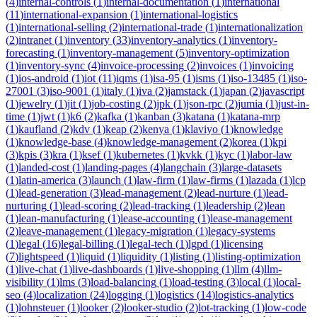
(
4
)
internal-controls
(
1
)
internal-documentation
(
1
)
international
(
11
)
international-expansion
(
1
)
international-logistics
(
1
)
international-selling
(
2
)
international-trade
(
1
)
internationalization
(
2
)
intranet
(
1
)
inventory
(
33
)
inventory-analytics
(
1
)
inventory-
forecasting
(
1
)
inventory-management
(
5
)
inventory-optimization
(
1
)
inventory-sync
(
4
)
invoice-processing
(
2
)
invoices
(
1
)
invoicing
(
1
)
ios-android
(
1
)
iot
(
11
)
iqms
(
1
)
isa-95
(
1
)
isms
(
1
)
iso-13485
(
1
)
iso-
27001
(
3
)
iso-9001
(
1
)
italy
(
1
)
iva
(
2
)
jamstack
(
1
)
japan
(
2
)
javascript
(
1
)
jewelry
(
1
)
jit
(
1
)
job-costing
(
2
)
jpk
(
1
)
json-rpc
(
2
)
jumia
(
1
)
just-in-
time
(
1
)
jwt
(
1
)
k6
(
2
)
kafka
(
1
)
kanban
(
3
)
katana
(
1
)
katana-mrp
(
1
)
kaufland
(
2
)
kdv
(
1
)
keap
(
2
)
kenya
(
1
)
klaviyo
(
1
)
knowledge
(
1
)
knowledge-base
(
4
)
knowledge-management
(
2
)
korea
(
1
)
kpi
(
3
)
kpis
(
3
)
kra
(
1
)
ksef
(
1
)
kubernetes
(
1
)
kvkk
(
1
)
kyc
(
1
)
labor-law
(
1
)
landed-cost
(
1
)
landing-pages
(
4
)
langchain
(
3
)
large-datasets
(
1
)
latin-america
(
3
)
launch
(
1
)
law-firm
(
1
)
law-firms
(
1
)
lazada
(
1
)
lcp
(
1
)
lead-generation
(
3
)
lead-management
(
2
)
lead-nurture
(
1
)
lead-
nurturing
(
1
)
lead-scoring
(
2
)
lead-tracking
(
1
)
leadership
(
2
)
lean
(
1
)
lean-manufacturing
(
1
)
lease-accounting
(
1
)
lease-management
(
2
)
leave-management
(
1
)
legacy-migration
(
1
)
legacy-systems
(
1
)
legal
(
16
)
legal-billing
(
1
)
legal-tech
(
1
)
lgpd
(
1
)
licensing
(
7
)
lightspeed
(
1
)
liquid
(
1
)
liquidity
(
1
)
listing
(
1
)
listing-optimization
(
1
)
live-chat
(
1
)
live-dashboards
(
1
)
live-shopping
(
1
)
llm
(
4
)
llm-
visibility
(
1
)
lms
(
3
)
load-balancing
(
1
)
load-testing
(
3
)
local
(
1
)
local-
seo
(
4
)
localization
(
24
)
logging
(
1
)
logistics
(
14
)
logistics-analytics
(
1
)
lohnsteuer
(
1
)
looker
(
2
)
looker-studio
(
2
)
lot-tracking
(
1
)
low-code