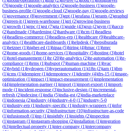
(
1
)
global-operations
(
1
)
gmp
(
2
)
go-live
(
2
)
gobd
(
1
)
gohighlevel
(
76
)
google
(
1
)
google-analytics
(
2
)
google-business
(
1
)
google-
business-profile
(
1
)
google-cloud
(
2
)
google-pay
(
1
)
google-reviews
(
1
)
governance
(
8
)
government
(
3
)
gpt
(
1
)
grafana
(
1
)
grants
(
2
)
graphql
(
3
)
green-it
(
1
)
green-warehouse
(
1
)
gri
(
2
)
growing-business
(
1
)
growth
(
1
)
grpc
(
1
)
gst
(
7
)
gta
(
1
)
guide
(
43
)
gxp
(
2
)
gym
(
1
)
haccp
(
2
)
handmade
(
3
)
hardening
(
2
)
hardware
(
1
)
hcm
(
1
)
headless
(
4
)
headless-commerce
(
3
)
headless-erp
(
1
)
healthcare
(
9
)
healthcare-
analytics
(
1
)
healthcare-dashboards
(
1
)
helpdesk
(
7
)
hepsiburada
(
1
)
hetzner
(
1
)
higher-ed
(
1
)
hipaa
(
5
)
hiring
(
4
)
hmac
(
1
)
hmrc
(
2
)
home-goods
(
1
)
home-services
(
1
)
hospitality
(
5
)
hosting
(
3
)
hotel
(
1
)
hotel-management
(
1
)
hr
(
20
)
hr-analytics
(
2
)
hr-automation
(
1
)
hr-
compliance
(
1
)
hrms
(
1
)
hubspot
(
7
)
human-machine
(
1
)
hvac
(
2
)
hybrid
(
1
)
hydrogen
(
3
)
hyperautomation
(
1
)
i18n
(
2
)
iam
(
1
)
ibm
(
1
)
icms
(
1
)
idempiere
(
1
)
idempotency
(
1
)
identity
(
4
)
ifrs-15
(
1
)
image-
optimization
(
1
)
impact
(
1
)
impact-measurement
(
1
)
implementation
(
44
)
implementation-partner
(
1
)
import
(
1
)
import-export
(
1
)
import-
mode
(
1
)
incident-response
(
3
)
inclusive-design
(
1
)
incremental-
refresh
(
2
)
indexing
(
1
)
india
(
5
)
india-gst
(
2
)
india-marketplace
(
1
)
indonesia
(
2
)
industry
(
4
)
industry-4-0
(
17
)
industry-5-0
(
1
)
industry-erp
(
1
)
industry-specific
(
1
)
industry-wrappers
(
1
)
infor
(
1
)
information-security
(
2
)
infrastructure
(
10
)
infrastructure-as-code
(
1
)
infusionsoft
(
1
)
inp
(
1
)
insightly
(
1
)
insights
(
2
)
inspection
(
1
)
instagram
(
1
)
instagram-shopping
(
2
)
installation
(
1
)
integration
(
63
)
intellectual-property
(
1
)
inter-company
(
1
)
intercompany