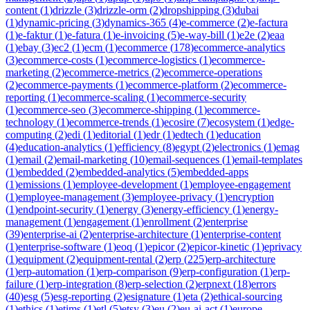
content
(
1
)
drizzle
(
3
)
drizzle-orm
(
2
)
dropshipping
(
3
)
dubai
(
1
)
dynamic-pricing
(
3
)
dynamics-365
(
4
)
e-commerce
(
2
)
e-factura
(
1
)
e-faktur
(
1
)
e-fatura
(
1
)
e-invoicing
(
5
)
e-way-bill
(
1
)
e2e
(
2
)
eaa
(
1
)
ebay
(
3
)
ec2
(
1
)
ecm
(
1
)
ecommerce
(
178
)
ecommerce-analytics
(
3
)
ecommerce-costs
(
1
)
ecommerce-logistics
(
1
)
ecommerce-
marketing
(
2
)
ecommerce-metrics
(
2
)
ecommerce-operations
(
2
)
ecommerce-payments
(
1
)
ecommerce-platform
(
2
)
ecommerce-
reporting
(
1
)
ecommerce-scaling
(
1
)
ecommerce-security
(
1
)
ecommerce-seo
(
3
)
ecommerce-shipping
(
1
)
ecommerce-
technology
(
1
)
ecommerce-trends
(
1
)
ecosire
(
7
)
ecosystem
(
1
)
edge-
computing
(
2
)
edi
(
1
)
editorial
(
1
)
edr
(
1
)
edtech
(
1
)
education
(
4
)
education-analytics
(
1
)
efficiency
(
8
)
egypt
(
2
)
electronics
(
1
)
emag
(
1
)
email
(
2
)
email-marketing
(
10
)
email-sequences
(
1
)
email-templates
(
1
)
embedded
(
2
)
embedded-analytics
(
5
)
embedded-apps
(
1
)
emissions
(
1
)
employee-development
(
1
)
employee-engagement
(
1
)
employee-management
(
3
)
employee-privacy
(
1
)
encryption
(
1
)
endpoint-security
(
1
)
energy
(
3
)
energy-efficiency
(
1
)
energy-
management
(
1
)
engagement
(
1
)
enrollment
(
2
)
enterprise
(
39
)
enterprise-ai
(
2
)
enterprise-architecture
(
1
)
enterprise-content
(
1
)
enterprise-software
(
1
)
eoq
(
1
)
epicor
(
2
)
epicor-kinetic
(
1
)
eprivacy
(
1
)
equipment
(
2
)
equipment-rental
(
2
)
erp
(
225
)
erp-architecture
(
1
)
erp-automation
(
1
)
erp-comparison
(
9
)
erp-configuration
(
1
)
erp-
failure
(
1
)
erp-integration
(
8
)
erp-selection
(
2
)
erpnext
(
18
)
errors
(
40
)
esg
(
5
)
esg-reporting
(
2
)
esignature
(
1
)
eta
(
2
)
ethical-sourcing
(
1
)
ethics
(
1
)
etims
(
1
)
etl
(
5
)
etsy
(
3
)
eu
(
2
)
eu-ai-act
(
1
)
europe