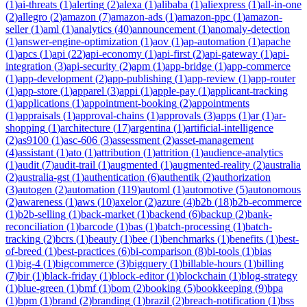
(
1
)
ai-threats
(
1
)
alerting
(
2
)
alexa
(
1
)
alibaba
(
1
)
aliexpress
(
1
)
all-in-one
(
2
)
allegro
(
2
)
amazon
(
7
)
amazon-ads
(
1
)
amazon-ppc
(
1
)
amazon-
seller
(
1
)
aml
(
1
)
analytics
(
40
)
announcement
(
1
)
anomaly-detection
(
1
)
answer-engine-optimization
(
1
)
aov
(
1
)
ap-automation
(
1
)
apache
(
1
)
apcs
(
1
)
api
(
22
)
api-economy
(
1
)
api-first
(
2
)
api-gateway
(
1
)
api-
integration
(
3
)
api-security
(
2
)
apm
(
1
)
app-bridge
(
1
)
app-commerce
(
1
)
app-development
(
2
)
app-publishing
(
1
)
app-review
(
1
)
app-router
(
1
)
app-store
(
1
)
apparel
(
3
)
appi
(
1
)
apple-pay
(
1
)
applicant-tracking
(
1
)
applications
(
1
)
appointment-booking
(
2
)
appointments
(
1
)
appraisals
(
1
)
approval-chains
(
1
)
approvals
(
3
)
apps
(
1
)
ar
(
1
)
ar-
shopping
(
1
)
architecture
(
17
)
argentina
(
1
)
artificial-intelligence
(
2
)
as9100
(
1
)
asc-606
(
3
)
assessment
(
2
)
asset-management
(
4
)
assistant
(
1
)
ato
(
1
)
attribution
(
1
)
attrition
(
1
)
audience-analytics
(
1
)
audit
(
7
)
audit-trail
(
1
)
augmented
(
1
)
augmented-reality
(
2
)
australia
(
2
)
australia-gst
(
1
)
authentication
(
6
)
authentik
(
2
)
authorization
(
3
)
autogen
(
2
)
automation
(
119
)
automl
(
1
)
automotive
(
5
)
autonomous
(
2
)
awareness
(
1
)
aws
(
10
)
axelor
(
2
)
azure
(
4
)
b2b
(
18
)
b2b-ecommerce
(
1
)
b2b-selling
(
1
)
back-market
(
1
)
backend
(
6
)
backup
(
2
)
bank-
reconciliation
(
1
)
barcode
(
1
)
bas
(
1
)
batch-processing
(
1
)
batch-
tracking
(
2
)
bcrs
(
1
)
beauty
(
1
)
bee
(
1
)
benchmarks
(
1
)
benefits
(
1
)
best-
of-breed
(
1
)
best-practices
(
6
)
bi-comparison
(
8
)
bi-tools
(
1
)
bias
(
1
)
big-4
(
1
)
bigcommerce
(
3
)
bigquery
(
1
)
billable-hours
(
1
)
billing
(
7
)
bir
(
1
)
black-friday
(
1
)
block-editor
(
1
)
blockchain
(
1
)
blog-strategy
(
1
)
blue-green
(
1
)
bmf
(
1
)
bom
(
2
)
booking
(
5
)
bookkeeping
(
9
)
bpa
(
1
)
bpm
(
1
)
brand
(
2
)
branding
(
1
)
brazil
(
2
)
breach-notification
(
1
)
bss