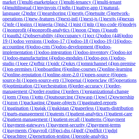
market
(
1
)
multi-marketplace
(
1
)
multi-tenancy
(
1
)
multi-tenant
(
4
)
multilingual
(
1
)
myinvois
(
1
)
n8n
(
1
)
native-app
(
1
)
natural-
language
(
2
)
ndpr
(
1
)
nearshoring
(
1
)
nestjs
(
5
)
netsuite
(
5
)
network-
operations
(
1
)
new-features
(
3
)
next-intl
(
1
)
next-js
(
1
)
nextjs
(
4
)
nexus
(
2
)
nfe
(
1
)
nginx
(
1
)
nigeria
(
3
)
nis2
(
1
)
nist
(
1
)
nlp
(
1
)
no-code
(
6
)
nodejs
(
1
)
nonprofit
(
4
)
nonprofit-analytics
(
1
)
noon
(
2
)
nps
(
1
)
oauth
(
1
)
oauth2
(
2
)
observability
(
4
)
occupancy
(
1
)
ocr
(
2
)
odoo
(
446
)
odoo
19
(
1
)
odoo versions
(
1
)
odoo-17
(
1
)
odoo-18
(
1
)
odoo-19
(
16
)
odoo-
accounting
(
6
)
odoo-crm
(
5
)
odoo-development
(
8
)
odoo-
implementation
(
1
)
odoo-integration
(
1
)
odoo-inventory
(
5
)
odoo-iot
(
1
)
odoo-manufacturing
(
4
)
odoo-modules
(
1
)
odoo-pos
(
1
)
odoo-
studio
(
1
)
oee
(
2
)
ofbiz
(
1
)
oidc
(
2
)
okrs
(
1
)
omnichannel
(
4
)
on-premise
(
1
)
on-premises
(
1
)
onboarding
(
6
)
online-courses
(
2
)
online-learning
(
2
)
online-reputation
(
1
)
online-store-2.0
(
1
)
open-source
(
6
)
open-
source-bi
(
1
)
open-source-erp
(
13
)
openai
(
1
)
openclaw
(
85
)
operations
(
6
)
optimization
(
21
)
orchestration
(
6
)
order-accuracy
(
1
)
order-
management
(
2
)
order-routing
(
1
)
orders
(
1
)
organizational-change
(
1
)
orm
(
3
)
oss
(
1
)
otto
(
3
)
outsourcing
(
3
)
owasp
(
1
)
owl
(
2
)
ownership
(
1
)
ozon
(
1
)
packaging
(
2
)
page-objects
(
1
)
paginated-reports
(
1
)
pagination
(
1
)
pajak
(
1
)
pakistan
(
2
)
paperless
(
1
)
parts-distribution
(
1
)
parts-management
(
1
)
patents
(
1
)
patient-analytics
(
1
)
patient-care
(
2
)
patient-management
(
1
)
patient-recall
(
1
)
patterns
(
5
)
payment
(
1
)
payment-gateways
(
1
)
payment-security
(
2
)
payment-terms
(
1
)
payments
(
5
)
payroll
(
18
)
pci-dss
(
4
)
pdf
(
2
)
pdfkit
(
1
)
pdpl
(
2
)
peachtree
(
2
)
penetration-testing
(
1
)
people-analytics