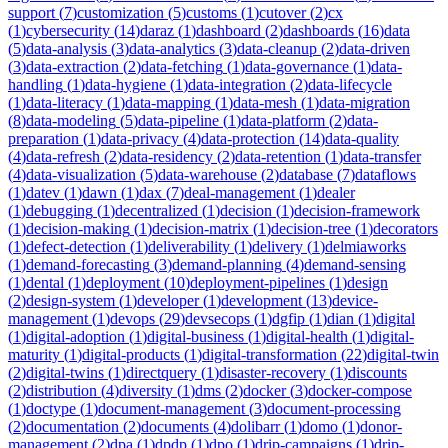
support
(
7
)
customization
(
5
)
customs
(
1
)
cutover
(
2
)
cx
(
1
)
cybersecurity
(
14
)
daraz
(
1
)
dashboard
(
2
)
dashboards
(
16
)
data
(
5
)
data-analysis
(
3
)
data-analytics
(
3
)
data-cleanup
(
2
)
data-driven
(
3
)
data-extraction
(
2
)
data-fetching
(
1
)
data-governance
(
1
)
data-
handling
(
1
)
data-hygiene
(
1
)
data-integration
(
2
)
data-lifecycle
(
1
)
data-literacy
(
1
)
data-mapping
(
1
)
data-mesh
(
1
)
data-migration
(
8
)
data-modeling
(
5
)
data-pipeline
(
1
)
data-platform
(
2
)
data-
preparation
(
1
)
data-privacy
(
4
)
data-protection
(
14
)
data-quality
(
4
)
data-refresh
(
2
)
data-residency
(
2
)
data-retention
(
1
)
data-transfer
(
4
)
data-visualization
(
5
)
data-warehouse
(
2
)
database
(
7
)
dataflows
(
1
)
datev
(
1
)
dawn
(
1
)
dax
(
7
)
deal-management
(
1
)
dealer
(
1
)
debugging
(
1
)
decentralized
(
1
)
decision
(
1
)
decision-framework
(
1
)
decision-making
(
1
)
decision-matrix
(
1
)
decision-tree
(
1
)
decorators
(
1
)
defect-detection
(
1
)
deliverability
(
1
)
delivery
(
1
)
delmiaworks
(
1
)
demand-forecasting
(
3
)
demand-planning
(
4
)
demand-sensing
(
1
)
dental
(
1
)
deployment
(
10
)
deployment-pipelines
(
1
)
design
(
2
)
design-system
(
1
)
developer
(
1
)
development
(
13
)
device-
management
(
1
)
devops
(
29
)
devsecops
(
1
)
dgfip
(
1
)
dian
(
1
)
digital
(
1
)
digital-adoption
(
1
)
digital-business
(
1
)
digital-health
(
1
)
digital-
maturity
(
1
)
digital-products
(
1
)
digital-transformation
(
22
)
digital-twin
(
2
)
digital-twins
(
1
)
directquery
(
1
)
disaster-recovery
(
1
)
discounts
(
2
)
distribution
(
4
)
diversity
(
1
)
dms
(
2
)
docker
(
3
)
docker-compose
(
1
)
doctype
(
1
)
document-management
(
3
)
document-processing
(
2
)
documentation
(
2
)
documents
(
4
)
dolibarr
(
1
)
domo
(
1
)
donor-
management
(
2
)
dpa
(
1
)
dpdp
(
1
)
dpo
(
1
)
drip-campaigns
(
1
)
drip-