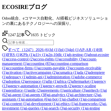
ECOSIREブログ
Odoo統合、eコマース自動化、AI搭載ビジネスソリューショ
ンの裏にあるテクノロジーへの深掘り。
1247
記事
1635
トピック
すべて（1247）
2026
(
6
)
3d
(
1
)
3pl
(
3
)
4pl
(
1
)
AP-AR
(
1
)
HR
(
1
)
IFRS
(
1
)
KPIs
(
1
)
a11y
(
1
)
a2p-10dlc
(
1
)
ab-testing
(
5
)
about-ecosire
(
1
)
access-control
(
2
)
access-rights
(
1
)
accessibility
(
3
)
account-
management
(
1
)
accounting
(
83
)
accounting-comparison
(
1
)
accounting-firms
(
1
)
accounts-payable
(
3
)
accounts-receivable
(
1
)
activation
(
1
)
activecampaign
(
2
)
acumatica
(
1
)
ada
(
2
)
adempiere
(
1
)
adequacy
(
1
)
admin-api
(
1
)
administration
(
1
)
adobe-commerce
(
2
)
adoption
(
2
)
aerospace
(
1
)
afip
(
1
)
africa
(
2
)
aftermarket
(
1
)
agency
(
13
)
agency-automation
(
1
)
agency-growth
(
2
)
agency-scaling
(
1
)
agentforce
(
1
)
agile
(
2
)
agreements
(
1
)
agriculture
(
3
)
agritech
(
1
)
ai
(
62
)
ai-agent
(
1
)
ai-agents
(
38
)
ai-analytics
(
2
)
ai-architecture
(
2
)
ai-
assistants
(
1
)
ai-automation
(
6
)
ai-bot
(
1
)
ai-chatbot
(
1
)
ai-comparison
(
1
)
ai-content
(
1
)
ai-development
(
1
)
ai-ethics
(
1
)
ai-frameworks
(
2
)
ai-
investment
(
1
)
ai-queries
(
1
)
ai-search
(
3
)
ai-security
(
1
)
ai-testing