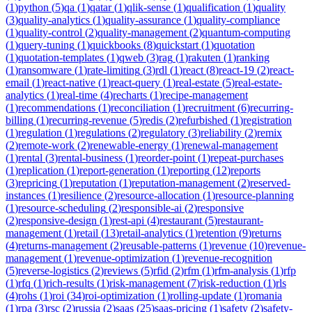
(
1
)
python
(
5
)
qa
(
1
)
qatar
(
1
)
qlik-sense
(
1
)
qualification
(
1
)
quality
(
3
)
quality-analytics
(
1
)
quality-assurance
(
1
)
quality-compliance
(
1
)
quality-control
(
2
)
quality-management
(
2
)
quantum-computing
(
1
)
query-tuning
(
1
)
quickbooks
(
8
)
quickstart
(
1
)
quotation
(
1
)
quotation-templates
(
1
)
qweb
(
3
)
rag
(
1
)
rakuten
(
1
)
ranking
(
1
)
ransomware
(
1
)
rate-limiting
(
3
)
rdl
(
1
)
react
(
8
)
react-19
(
2
)
react-
email
(
1
)
react-native
(
1
)
react-query
(
1
)
real-estate
(
5
)
real-estate-
analytics
(
1
)
real-time
(
4
)
recharts
(
1
)
recipe-management
(
1
)
recommendations
(
1
)
reconciliation
(
1
)
recruitment
(
6
)
recurring-
billing
(
1
)
recurring-revenue
(
5
)
redis
(
2
)
refurbished
(
1
)
registration
(
1
)
regulation
(
1
)
regulations
(
2
)
regulatory
(
3
)
reliability
(
2
)
remix
(
2
)
remote-work
(
2
)
renewable-energy
(
1
)
renewal-management
(
1
)
rental
(
3
)
rental-business
(
1
)
reorder-point
(
1
)
repeat-purchases
(
1
)
replication
(
1
)
report-generation
(
1
)
reporting
(
12
)
reports
(
3
)
repricing
(
1
)
reputation
(
1
)
reputation-management
(
2
)
reserved-
instances
(
1
)
resilience
(
2
)
resource-allocation
(
1
)
resource-planning
(
1
)
resource-scheduling
(
2
)
responsible-ai
(
2
)
responsive
(
2
)
responsive-design
(
1
)
rest-api
(
4
)
restaurant
(
5
)
restaurant-
management
(
1
)
retail
(
13
)
retail-analytics
(
1
)
retention
(
9
)
returns
(
4
)
returns-management
(
2
)
reusable-patterns
(
1
)
revenue
(
10
)
revenue-
management
(
1
)
revenue-optimization
(
1
)
revenue-recognition
(
5
)
reverse-logistics
(
2
)
reviews
(
5
)
rfid
(
2
)
rfm
(
1
)
rfm-analysis
(
1
)
rfp
(
1
)
rfq
(
1
)
rich-results
(
1
)
risk-management
(
7
)
risk-reduction
(
1
)
rls
(
4
)
rohs
(
1
)
roi
(
34
)
roi-optimization
(
1
)
rolling-update
(
1
)
romania
(
1
)
rpa
(
3
)
rsc
(
2
)
russia
(
2
)
saas
(
25
)
saas-pricing
(
1
)
safety
(
2
)
safety-