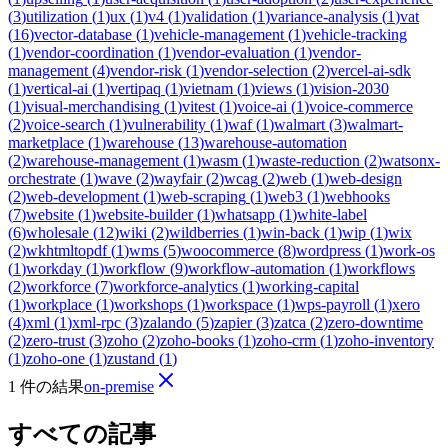
(
3
)
utilization
(
1
)
ux
(
1
)
v4
(
1
)
validation
(
1
)
variance-analysis
(
1
)
vat
(
16
)
vector-database
(
1
)
vehicle-management
(
1
)
vehicle-tracking
(
1
)
vendor-coordination
(
1
)
vendor-evaluation
(
1
)
vendor-
management
(
4
)
vendor-risk
(
1
)
vendor-selection
(
2
)
vercel-ai-sdk
(
1
)
vertical-ai
(
1
)
vertipaq
(
1
)
vietnam
(
1
)
views
(
1
)
vision-2030
(
1
)
visual-merchandising
(
1
)
vitest
(
1
)
voice-ai
(
1
)
voice-commerce
(
2
)
voice-search
(
1
)
vulnerability
(
1
)
waf
(
1
)
walmart
(
3
)
walmart-
marketplace
(
1
)
warehouse
(
13
)
warehouse-automation
(
2
)
warehouse-management
(
1
)
wasm
(
1
)
waste-reduction
(
2
)
watsonx-
orchestrate
(
1
)
wave
(
2
)
wayfair
(
2
)
wcag
(
2
)
web
(
1
)
web-design
(
2
)
web-development
(
1
)
web-scraping
(
1
)
web3
(
1
)
webhooks
(
7
)
website
(
1
)
website-builder
(
1
)
whatsapp
(
1
)
white-label
(
6
)
wholesale
(
12
)
wiki
(
2
)
wildberries
(
1
)
win-back
(
1
)
wip
(
1
)
wix
(
2
)
wkhtmltopdf
(
1
)
wms
(
5
)
woocommerce
(
8
)
wordpress
(
1
)
work-os
(
1
)
workday
(
1
)
workflow
(
9
)
workflow-automation
(
1
)
workflows
(
2
)
workforce
(
7
)
workforce-analytics
(
1
)
working-capital
(
1
)
workplace
(
1
)
workshops
(
1
)
workspace
(
1
)
wps-payroll
(
1
)
xero
(
4
)
xml
(
1
)
xml-rpc
(
3
)
zalando
(
5
)
zapier
(
3
)
zatca
(
2
)
zero-downtime
(
2
)
zero-trust
(
3
)
zoho
(
2
)
zoho-books
(
1
)
zoho-crm
(
1
)
zoho-inventory
(
1
)
zoho-one
(
1
)
zustand
(
1
)
1 件の結果
on-premise
すべての記事