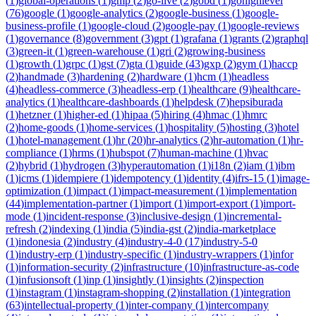
(
1
)
global-operations
(
1
)
gmp
(
2
)
go-live
(
2
)
gobd
(
1
)
gohighlevel
(
76
)
google
(
1
)
google-analytics
(
2
)
google-business
(
1
)
google-
business-profile
(
1
)
google-cloud
(
2
)
google-pay
(
1
)
google-reviews
(
1
)
governance
(
8
)
government
(
3
)
gpt
(
1
)
grafana
(
1
)
grants
(
2
)
graphql
(
3
)
green-it
(
1
)
green-warehouse
(
1
)
gri
(
2
)
growing-business
(
1
)
growth
(
1
)
grpc
(
1
)
gst
(
7
)
gta
(
1
)
guide
(
43
)
gxp
(
2
)
gym
(
1
)
haccp
(
2
)
handmade
(
3
)
hardening
(
2
)
hardware
(
1
)
hcm
(
1
)
headless
(
4
)
headless-commerce
(
3
)
headless-erp
(
1
)
healthcare
(
9
)
healthcare-
analytics
(
1
)
healthcare-dashboards
(
1
)
helpdesk
(
7
)
hepsiburada
(
1
)
hetzner
(
1
)
higher-ed
(
1
)
hipaa
(
5
)
hiring
(
4
)
hmac
(
1
)
hmrc
(
2
)
home-goods
(
1
)
home-services
(
1
)
hospitality
(
5
)
hosting
(
3
)
hotel
(
1
)
hotel-management
(
1
)
hr
(
20
)
hr-analytics
(
2
)
hr-automation
(
1
)
hr-
compliance
(
1
)
hrms
(
1
)
hubspot
(
7
)
human-machine
(
1
)
hvac
(
2
)
hybrid
(
1
)
hydrogen
(
3
)
hyperautomation
(
1
)
i18n
(
2
)
iam
(
1
)
ibm
(
1
)
icms
(
1
)
idempiere
(
1
)
idempotency
(
1
)
identity
(
4
)
ifrs-15
(
1
)
image-
optimization
(
1
)
impact
(
1
)
impact-measurement
(
1
)
implementation
(
44
)
implementation-partner
(
1
)
import
(
1
)
import-export
(
1
)
import-
mode
(
1
)
incident-response
(
3
)
inclusive-design
(
1
)
incremental-
refresh
(
2
)
indexing
(
1
)
india
(
5
)
india-gst
(
2
)
india-marketplace
(
1
)
indonesia
(
2
)
industry
(
4
)
industry-4-0
(
17
)
industry-5-0
(
1
)
industry-erp
(
1
)
industry-specific
(
1
)
industry-wrappers
(
1
)
infor
(
1
)
information-security
(
2
)
infrastructure
(
10
)
infrastructure-as-code
(
1
)
infusionsoft
(
1
)
inp
(
1
)
insightly
(
1
)
insights
(
2
)
inspection
(
1
)
instagram
(
1
)
instagram-shopping
(
2
)
installation
(
1
)
integration
(
63
)
intellectual-property
(
1
)
inter-company
(
1
)
intercompany