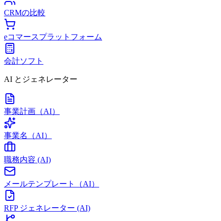
CRMの比較
eコマースプラットフォーム
会計ソフト
AI とジェネレーター
事業計画（AI）
事業名（AI）
職務内容 (AI)
メールテンプレート（AI）
RFP ジェネレーター (AI)