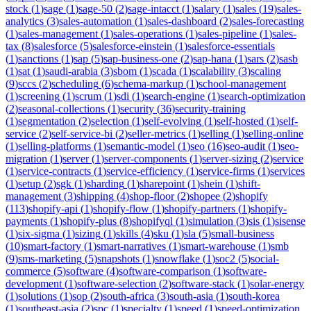
stock
(
1
)
sage
(
1
)
sage-50
(
2
)
sage-intacct
(
1
)
salary
(
1
)
sales
(
19
)
sales-
analytics
(
3
)
sales-automation
(
1
)
sales-dashboard
(
2
)
sales-forecasting
(
1
)
sales-management
(
1
)
sales-operations
(
1
)
sales-pipeline
(
1
)
sales-
tax
(
8
)
salesforce
(
5
)
salesforce-einstein
(
1
)
salesforce-essentials
(
1
)
sanctions
(
1
)
sap
(
5
)
sap-business-one
(
2
)
sap-hana
(
1
)
sars
(
2
)
sasb
(
1
)
sat
(
1
)
saudi-arabia
(
3
)
sbom
(
1
)
scada
(
1
)
scalability
(
3
)
scaling
(
9
)
sccs
(
2
)
scheduling
(
6
)
schema-markup
(
1
)
school-management
(
1
)
screening
(
1
)
scrum
(
1
)
sdi
(
1
)
search-engine
(
1
)
search-optimization
(
2
)
seasonal-collections
(
1
)
security
(
36
)
security-training
(
1
)
segmentation
(
2
)
selection
(
1
)
self-evolving
(
1
)
self-hosted
(
1
)
self-
service
(
2
)
self-service-bi
(
2
)
seller-metrics
(
1
)
selling
(
1
)
selling-online
(
1
)
selling-platforms
(
1
)
semantic-model
(
1
)
seo
(
16
)
seo-audit
(
1
)
seo-
migration
(
1
)
server
(
1
)
server-components
(
1
)
server-sizing
(
2
)
service
(
1
)
service-contracts
(
1
)
service-efficiency
(
1
)
service-firms
(
1
)
services
(
1
)
setup
(
2
)
sgk
(
1
)
sharding
(
1
)
sharepoint
(
1
)
shein
(
1
)
shift-
management
(
3
)
shipping
(
4
)
shop-floor
(
2
)
shopee
(
2
)
shopify
(
113
)
shopify-api
(
1
)
shopify-flow
(
1
)
shopify-partners
(
1
)
shopify-
payments
(
1
)
shopify-plus
(
8
)
shopifyql
(
1
)
simulation
(
3
)
sis
(
1
)
sisense
(
1
)
six-sigma
(
1
)
sizing
(
1
)
skills
(
4
)
sku
(
1
)
sla
(
5
)
small-business
(
10
)
smart-factory
(
1
)
smart-narratives
(
1
)
smart-warehouse
(
1
)
smb
(
9
)
sms-marketing
(
5
)
snapshots
(
1
)
snowflake
(
1
)
soc2
(
5
)
social-
commerce
(
5
)
software
(
4
)
software-comparison
(
1
)
software-
development
(
1
)
software-selection
(
2
)
software-stack
(
1
)
solar-energy
(
1
)
solutions
(
1
)
sop
(
2
)
south-africa
(
3
)
south-asia
(
1
)
south-korea
(
1
)
southeast-asia
(
2
)
spc
(
1
)
specialty
(
1
)
speed
(
1
)
speed-optimization