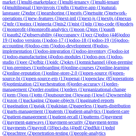
market
(
1
)
multi-marketplace
(
1
)
multi-tenancy
(
1
)
multi-tenant
(
4
)
multilingual
(
1
)
myinvois
(
1
)
n8n
(
1
)
native-app
(
1
)
natural-
language
(
2
)
ndpr
(
1
)
nearshoring
(
1
)
nestjs
(
5
)
netsuite
(
5
)
network-
operations
(
1
)
new-features
(
3
)
next-intl
(
1
)
next-js
(
1
)
nextjs
(
4
)
nexus
(
2
)
nfe
(
1
)
nginx
(
1
)
nigeria
(
3
)
nis2
(
1
)
nist
(
1
)
nlp
(
1
)
no-code
(
6
)
nodejs
(
1
)
nonprofit
(
4
)
nonprofit-analytics
(
1
)
noon
(
2
)
nps
(
1
)
oauth
(
1
)
oauth2
(
2
)
observability
(
4
)
occupancy
(
1
)
ocr
(
2
)
odoo
(
446
)
odoo
19
(
1
)
odoo versions
(
1
)
odoo-17
(
1
)
odoo-18
(
1
)
odoo-19
(
16
)
odoo-
accounting
(
6
)
odoo-crm
(
5
)
odoo-development
(
8
)
odoo-
implementation
(
1
)
odoo-integration
(
1
)
odoo-inventory
(
5
)
odoo-iot
(
1
)
odoo-manufacturing
(
4
)
odoo-modules
(
1
)
odoo-pos
(
1
)
odoo-
studio
(
1
)
oee
(
2
)
ofbiz
(
1
)
oidc
(
2
)
okrs
(
1
)
omnichannel
(
4
)
on-premise
(
1
)
on-premises
(
1
)
onboarding
(
6
)
online-courses
(
2
)
online-learning
(
2
)
online-reputation
(
1
)
online-store-2.0
(
1
)
open-source
(
6
)
open-
source-bi
(
1
)
open-source-erp
(
13
)
openai
(
1
)
openclaw
(
85
)
operations
(
6
)
optimization
(
21
)
orchestration
(
6
)
order-accuracy
(
1
)
order-
management
(
2
)
order-routing
(
1
)
orders
(
1
)
organizational-change
(
1
)
orm
(
3
)
oss
(
1
)
otto
(
3
)
outsourcing
(
3
)
owasp
(
1
)
owl
(
2
)
ownership
(
1
)
ozon
(
1
)
packaging
(
2
)
page-objects
(
1
)
paginated-reports
(
1
)
pagination
(
1
)
pajak
(
1
)
pakistan
(
2
)
paperless
(
1
)
parts-distribution
(
1
)
parts-management
(
1
)
patents
(
1
)
patient-analytics
(
1
)
patient-care
(
2
)
patient-management
(
1
)
patient-recall
(
1
)
patterns
(
5
)
payment
(
1
)
payment-gateways
(
1
)
payment-security
(
2
)
payment-terms
(
1
)
payments
(
5
)
payroll
(
18
)
pci-dss
(
4
)
pdf
(
2
)
pdfkit
(
1
)
pdpl
(
2
)
peachtree
(
2
)
penetration-testing
(
1
)
people-analytics