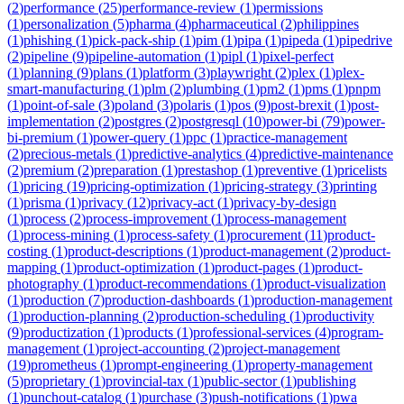
(
2
)
performance
(
25
)
performance-review
(
1
)
permissions
(
1
)
personalization
(
5
)
pharma
(
4
)
pharmaceutical
(
2
)
philippines
(
1
)
phishing
(
1
)
pick-pack-ship
(
1
)
pim
(
1
)
pipa
(
1
)
pipeda
(
1
)
pipedrive
(
2
)
pipeline
(
9
)
pipeline-automation
(
1
)
pipl
(
1
)
pixel-perfect
(
1
)
planning
(
9
)
plans
(
1
)
platform
(
3
)
playwright
(
2
)
plex
(
1
)
plex-
smart-manufacturing
(
1
)
plm
(
2
)
plumbing
(
1
)
pm2
(
1
)
pms
(
1
)
pnpm
(
1
)
point-of-sale
(
3
)
poland
(
3
)
polaris
(
1
)
pos
(
9
)
post-brexit
(
1
)
post-
implementation
(
2
)
postgres
(
2
)
postgresql
(
10
)
power-bi
(
79
)
power-
bi-premium
(
1
)
power-query
(
1
)
ppc
(
1
)
practice-management
(
2
)
precious-metals
(
1
)
predictive-analytics
(
4
)
predictive-maintenance
(
2
)
premium
(
2
)
preparation
(
1
)
prestashop
(
1
)
preventive
(
1
)
pricelists
(
1
)
pricing
(
19
)
pricing-optimization
(
1
)
pricing-strategy
(
3
)
printing
(
1
)
prisma
(
1
)
privacy
(
12
)
privacy-act
(
1
)
privacy-by-design
(
1
)
process
(
2
)
process-improvement
(
1
)
process-management
(
1
)
process-mining
(
1
)
process-safety
(
1
)
procurement
(
11
)
product-
costing
(
1
)
product-descriptions
(
1
)
product-management
(
2
)
product-
mapping
(
1
)
product-optimization
(
1
)
product-pages
(
1
)
product-
photography
(
1
)
product-recommendations
(
1
)
product-visualization
(
1
)
production
(
7
)
production-dashboards
(
1
)
production-management
(
1
)
production-planning
(
2
)
production-scheduling
(
1
)
productivity
(
9
)
productization
(
1
)
products
(
1
)
professional-services
(
4
)
program-
management
(
1
)
project-accounting
(
2
)
project-management
(
19
)
prometheus
(
1
)
prompt-engineering
(
1
)
property-management
(
5
)
proprietary
(
1
)
provincial-tax
(
1
)
public-sector
(
1
)
publishing
(
1
)
punchout-catalog
(
1
)
purchase
(
3
)
push-notifications
(
1
)
pwa