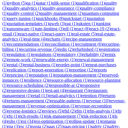
(
1
)
python
(
5
)
qa
(
1
)
qatar
(
1
)
qlik-sense
(
1
)
qualification
(
1
)
quality
(
3
)
quality-analytics
(
1
)
quality-assurance
(
1
)
quality-compliance
(
1
)
quality-control
(
2
)
quality-management
(
2
)
quantum-computing
(
1
)
query-tuning
(
1
)
quickbooks
(
8
)
quickstart
(
1
)
quotation
(
1
)
quotation-templates
(
1
)
qweb
(
3
)
rag
(
1
)
rakuten
(
1
)
ranking
(
1
)
ransomware
(
1
)
rate-limiting
(
3
)
rdl
(
1
)
react
(
8
)
react-19
(
2
)
react-
email
(
1
)
react-native
(
1
)
react-query
(
1
)
real-estate
(
5
)
real-estate-
analytics
(
1
)
real-time
(
4
)
recharts
(
1
)
recipe-management
(
1
)
recommendations
(
1
)
reconciliation
(
1
)
recruitment
(
6
)
recurring-
billing
(
1
)
recurring-revenue
(
5
)
redis
(
2
)
refurbished
(
1
)
registration
(
1
)
regulation
(
1
)
regulations
(
2
)
regulatory
(
3
)
reliability
(
2
)
remix
(
2
)
remote-work
(
2
)
renewable-energy
(
1
)
renewal-management
(
1
)
rental
(
3
)
rental-business
(
1
)
reorder-point
(
1
)
repeat-purchases
(
1
)
replication
(
1
)
report-generation
(
1
)
reporting
(
12
)
reports
(
3
)
repricing
(
1
)
reputation
(
1
)
reputation-management
(
2
)
reserved-
instances
(
1
)
resilience
(
2
)
resource-allocation
(
1
)
resource-planning
(
1
)
resource-scheduling
(
2
)
responsible-ai
(
2
)
responsive
(
2
)
responsive-design
(
1
)
rest-api
(
4
)
restaurant
(
5
)
restaurant-
management
(
1
)
retail
(
13
)
retail-analytics
(
1
)
retention
(
9
)
returns
(
4
)
returns-management
(
2
)
reusable-patterns
(
1
)
revenue
(
10
)
revenue-
management
(
1
)
revenue-optimization
(
1
)
revenue-recognition
(
5
)
reverse-logistics
(
2
)
reviews
(
5
)
rfid
(
2
)
rfm
(
1
)
rfm-analysis
(
1
)
rfp
(
1
)
rfq
(
1
)
rich-results
(
1
)
risk-management
(
7
)
risk-reduction
(
1
)
rls
(
4
)
rohs
(
1
)
roi
(
34
)
roi-optimization
(
1
)
rolling-update
(
1
)
romania
(
1
)
rpa
(
3
)
rsc
(
2
)
russia
(
2
)
saas
(
25
)
saas-pricing
(
1
)
safety
(
2
)
safety-