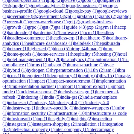
(
1
)
global-operations
(
1
)
gmp
(
2
)
go-live
(
2
)
gobd
(
1
)
gohighlevel
(
76
)
google
(
1
)
google-analytics
(
2
)
google-business
(
1
)
google-
business-profile
(
1
)
google-cloud
(
2
)
google-pay
(
1
)
google-reviews
(
1
)
governance
(
8
)
government
(
3
)
gpt
(
1
)
grafana
(
1
)
grants
(
2
)
graphql
(
3
)
green-it
(
1
)
green-warehouse
(
1
)
gri
(
2
)
growing-business
(
1
)
growth
(
1
)
grpc
(
1
)
gst
(
7
)
gta
(
1
)
guide
(
43
)
gxp
(
2
)
gym
(
1
)
haccp
(
2
)
handmade
(
3
)
hardening
(
2
)
hardware
(
1
)
hcm
(
1
)
headless
(
4
)
headless-commerce
(
3
)
headless-erp
(
1
)
healthcare
(
9
)
healthcare-
analytics
(
1
)
healthcare-dashboards
(
1
)
helpdesk
(
7
)
hepsiburada
(
1
)
hetzner
(
1
)
higher-ed
(
1
)
hipaa
(
5
)
hiring
(
4
)
hmac
(
1
)
hmrc
(
2
)
home-goods
(
1
)
home-services
(
1
)
hospitality
(
5
)
hosting
(
3
)
hotel
(
1
)
hotel-management
(
1
)
hr
(
20
)
hr-analytics
(
2
)
hr-automation
(
1
)
hr-
compliance
(
1
)
hrms
(
1
)
hubspot
(
7
)
human-machine
(
1
)
hvac
(
2
)
hybrid
(
1
)
hydrogen
(
3
)
hyperautomation
(
1
)
i18n
(
2
)
iam
(
1
)
ibm
(
1
)
icms
(
1
)
idempiere
(
1
)
idempotency
(
1
)
identity
(
4
)
ifrs-15
(
1
)
image-
optimization
(
1
)
impact
(
1
)
impact-measurement
(
1
)
implementation
(
44
)
implementation-partner
(
1
)
import
(
1
)
import-export
(
1
)
import-
mode
(
1
)
incident-response
(
3
)
inclusive-design
(
1
)
incremental-
refresh
(
2
)
indexing
(
1
)
india
(
5
)
india-gst
(
2
)
india-marketplace
(
1
)
indonesia
(
2
)
industry
(
4
)
industry-4-0
(
17
)
industry-5-0
(
1
)
industry-erp
(
1
)
industry-specific
(
1
)
industry-wrappers
(
1
)
infor
(
1
)
information-security
(
2
)
infrastructure
(
10
)
infrastructure-as-code
(
1
)
infusionsoft
(
1
)
inp
(
1
)
insightly
(
1
)
insights
(
2
)
inspection
(
1
)
instagram
(
1
)
instagram-shopping
(
2
)
installation
(
1
)
integration
(
63
)
intellectual-property
(
1
)
inter-company
(
1
)
intercompany