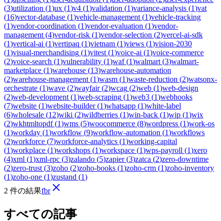
(
3
)
utilization
(
1
)
ux
(
1
)
v4
(
1
)
validation
(
1
)
variance-analysis
(
1
)
vat
(
16
)
vector-database
(
1
)
vehicle-management
(
1
)
vehicle-tracking
(
1
)
vendor-coordination
(
1
)
vendor-evaluation
(
1
)
vendor-
management
(
4
)
vendor-risk
(
1
)
vendor-selection
(
2
)
vercel-ai-sdk
(
1
)
vertical-ai
(
1
)
vertipaq
(
1
)
vietnam
(
1
)
views
(
1
)
vision-2030
(
1
)
visual-merchandising
(
1
)
vitest
(
1
)
voice-ai
(
1
)
voice-commerce
(
2
)
voice-search
(
1
)
vulnerability
(
1
)
waf
(
1
)
walmart
(
3
)
walmart-
marketplace
(
1
)
warehouse
(
13
)
warehouse-automation
(
2
)
warehouse-management
(
1
)
wasm
(
1
)
waste-reduction
(
2
)
watsonx-
orchestrate
(
1
)
wave
(
2
)
wayfair
(
2
)
wcag
(
2
)
web
(
1
)
web-design
(
2
)
web-development
(
1
)
web-scraping
(
1
)
web3
(
1
)
webhooks
(
7
)
website
(
1
)
website-builder
(
1
)
whatsapp
(
1
)
white-label
(
6
)
wholesale
(
12
)
wiki
(
2
)
wildberries
(
1
)
win-back
(
1
)
wip
(
1
)
wix
(
2
)
wkhtmltopdf
(
1
)
wms
(
5
)
woocommerce
(
8
)
wordpress
(
1
)
work-os
(
1
)
workday
(
1
)
workflow
(
9
)
workflow-automation
(
1
)
workflows
(
2
)
workforce
(
7
)
workforce-analytics
(
1
)
working-capital
(
1
)
workplace
(
1
)
workshops
(
1
)
workspace
(
1
)
wps-payroll
(
1
)
xero
(
4
)
xml
(
1
)
xml-rpc
(
3
)
zalando
(
5
)
zapier
(
3
)
zatca
(
2
)
zero-downtime
(
2
)
zero-trust
(
3
)
zoho
(
2
)
zoho-books
(
1
)
zoho-crm
(
1
)
zoho-inventory
(
1
)
zoho-one
(
1
)
zustand
(
1
)
2 件の結果
fbr
すべての記事