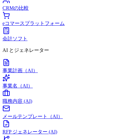
CRMの比較
eコマースプラットフォーム
会計ソフト
AI とジェネレーター
事業計画（AI）
事業名（AI）
職務内容 (AI)
メールテンプレート（AI）
RFP ジェネレーター (AI)