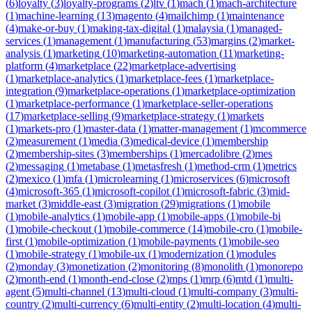
(
6
)
loyalty
(
3
)
loyalty-programs
(
2
)
ltv
(
1
)
mach
(
1
)
mach-architecture
(
1
)
machine-learning
(
13
)
magento
(
4
)
mailchimp
(
1
)
maintenance
(
4
)
make-or-buy
(
1
)
making-tax-digital
(
1
)
malaysia
(
1
)
managed-
services
(
1
)
management
(
1
)
manufacturing
(
53
)
margins
(
2
)
market-
analysis
(
1
)
marketing
(
10
)
marketing-automation
(
11
)
marketing-
platform
(
4
)
marketplace
(
22
)
marketplace-advertising
(
1
)
marketplace-analytics
(
1
)
marketplace-fees
(
1
)
marketplace-
integration
(
9
)
marketplace-operations
(
1
)
marketplace-optimization
(
1
)
marketplace-performance
(
1
)
marketplace-seller-operations
(
17
)
marketplace-selling
(
9
)
marketplace-strategy
(
1
)
markets
(
1
)
markets-pro
(
1
)
master-data
(
1
)
matter-management
(
1
)
mcommerce
(
2
)
measurement
(
1
)
media
(
3
)
medical-device
(
1
)
membership
(
2
)
membership-sites
(
3
)
memberships
(
1
)
mercadolibre
(
2
)
mes
(
2
)
messaging
(
1
)
metabase
(
1
)
metasfresh
(
1
)
method-crm
(
1
)
metrics
(
2
)
mexico
(
1
)
mfa
(
1
)
microlearning
(
1
)
microservices
(
6
)
microsoft
(
4
)
microsoft-365
(
1
)
microsoft-copilot
(
1
)
microsoft-fabric
(
3
)
mid-
market
(
3
)
middle-east
(
3
)
migration
(
29
)
migrations
(
1
)
mobile
(
1
)
mobile-analytics
(
1
)
mobile-app
(
1
)
mobile-apps
(
1
)
mobile-bi
(
1
)
mobile-checkout
(
1
)
mobile-commerce
(
14
)
mobile-cro
(
1
)
mobile-
first
(
1
)
mobile-optimization
(
1
)
mobile-payments
(
1
)
mobile-seo
(
1
)
mobile-strategy
(
1
)
mobile-ux
(
1
)
modernization
(
1
)
modules
(
2
)
monday
(
3
)
monetization
(
2
)
monitoring
(
8
)
monolith
(
1
)
monorepo
(
2
)
month-end
(
1
)
month-end-close
(
2
)
mps
(
1
)
mrp
(
6
)
mtd
(
1
)
multi-
agent
(
5
)
multi-channel
(
13
)
multi-cloud
(
1
)
multi-company
(
3
)
multi-
country
(
2
)
multi-currency
(
6
)
multi-entity
(
2
)
multi-location
(
4
)
multi-