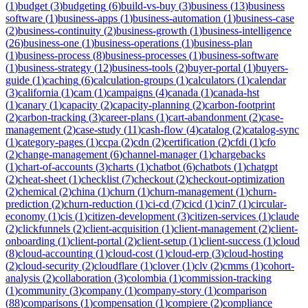
(
1
)
budget
(
3
)
budgeting
(
6
)
build-vs-buy
(
3
)
business
(
13
)
business
software
(
1
)
business-apps
(
1
)
business-automation
(
1
)
business-case
(
2
)
business-continuity
(
2
)
business-growth
(
1
)
business-intelligence
(
26
)
business-one
(
1
)
business-operations
(
1
)
business-plan
(
1
)
business-process
(
8
)
business-processes
(
1
)
business-software
(
1
)
business-strategy
(
12
)
business-tools
(
2
)
buyer-portal
(
1
)
buyers-
guide
(
1
)
caching
(
6
)
calculation-groups
(
1
)
calculators
(
1
)
calendar
(
3
)
california
(
1
)
cam
(
1
)
campaigns
(
4
)
canada
(
1
)
canada-hst
(
1
)
canary
(
1
)
capacity
(
2
)
capacity-planning
(
2
)
carbon-footprint
(
2
)
carbon-tracking
(
3
)
career-plans
(
1
)
cart-abandonment
(
2
)
case-
management
(
2
)
case-study
(
11
)
cash-flow
(
4
)
catalog
(
2
)
catalog-sync
(
1
)
category-pages
(
1
)
ccpa
(
2
)
cdn
(
2
)
certification
(
2
)
cfdi
(
1
)
cfo
(
2
)
change-management
(
6
)
channel-manager
(
1
)
chargebacks
(
1
)
chart-of-accounts
(
3
)
charts
(
1
)
chatbot
(
6
)
chatbots
(
1
)
chatgpt
(
2
)
cheat-sheet
(
1
)
checklist
(
7
)
checkout
(
2
)
checkout-optimization
(
2
)
chemical
(
2
)
china
(
1
)
churn
(
1
)
churn-management
(
1
)
churn-
prediction
(
2
)
churn-reduction
(
1
)
ci-cd
(
7
)
cicd
(
1
)
cin7
(
1
)
circular-
economy
(
1
)
cis
(
1
)
citizen-development
(
3
)
citizen-services
(
1
)
claude
(
2
)
clickfunnels
(
2
)
client-acquisition
(
1
)
client-management
(
2
)
client-
onboarding
(
1
)
client-portal
(
2
)
client-setup
(
1
)
client-success
(
1
)
cloud
(
8
)
cloud-accounting
(
1
)
cloud-cost
(
1
)
cloud-erp
(
3
)
cloud-hosting
(
2
)
cloud-security
(
2
)
cloudflare
(
1
)
clover
(
1
)
clv
(
2
)
cmms
(
1
)
cohort-
analysis
(
2
)
collaboration
(
3
)
colombia
(
1
)
commission-tracking
(
1
)
community
(
3
)
company
(
1
)
company-story
(
1
)
comparison
(
88
)
comparisons
(
1
)
compensation
(
1
)
compiere
(
2
)
compliance