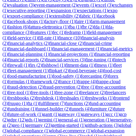
(
2
)
evaluation
(
3
)
event-management
(
2
)
events
(
1
)
excel
(
3
)
exchanges
(
1
)
executive-reporting
(
1
)
expansion
(
1
)
expectations
(
1
)
expo
(
1
)
export-compliance
(
1
)
extensibility
(
2
)
fabric
(
1
)
facebook
(
1
)
facebook-shops
(
1
)
factory-floor
(
1
)
faire
(
1
)
farm-management
(
1
)
fashion
(
6
)
fattura-elettronica
(
1
)
fba
(
1
)
fbr
(
2
)
fda
(
1
)
fda-
compliance
(
3
)
features
(
1
)
fec
(
1
)
fedramp
(
1
)
field-management
(
1
)
field-service
(
1
)
fill-rate
(
1
)
finance
(
10
)
financial-analysis
(
2
)
financial-analytics
(
2
)
financial-close
(
2
)
financial-crime
(
1
)
financial-dashboard
(
1
)
financial-management
(
1
)
financial-metrics
(
1
)
financial-planning
(
1
)
financial-projections
(
1
)
financial-reporting
(
4
)
financial-reports
(
2
)
financial-services
(
3
)
fine-tuning
(
1
)
fintech
(
3
)
firewall
(
1
)
firs
(
2
)
fishbowl
(
1
)
fitment-data
(
1
)
fitness
(
1
)
fleet
(
1
)
fleet-management
(
1
)
flipkart
(
2
)
food-beverage
(
4
)
food-cost
(
1
)
food-manufacturing
(
1
)
food-safety
(
1
)
forecasting
(
9
)
forex
(
1
)
formulas
(
1
)
framework
(
2
)
france
(
1
)
frappe
(
4
)
frappe-cloud
(
1
)
fraud-detection
(
2
)
fraud-prevention
(
2
)
free
(
1
)
free-accounting
(
1
)
free-tool
(
1
)
free-tools
(
1
)
free-zone
(
1
)
freelancer
(
2
)
freelancers
(
1
)
freshbooks
(
2
)
freshdesk
(
1
)
freshsales
(
1
)
freshworks
(
1
)
frontend
(
3
)
fruugo
(
1
)
fta
(
1
)
fulfillment
(
7
)
functions
(
2
)
fund-accounting
(
2
)
fundraising
(
1
)
funnel-builder
(
2
)
funnels
(
4
)
furniture
(
2
)
future
(
3
)
future-of-work
(
1
)
gantt
(
1
)
gateway
(
1
)
gateways
(
1
)
gcc
(
1
)
gcp
(
2
)
gdpr
(
12
)
gds
(
1
)
gemini
(
1
)
general-ai
(
1
)
generation
(
1
)
generative-
ai
(
2
)
geo
(
1
)
germany
(
23
)
getting-started
(
1
)
github-actions
(
3
)
global
(
3
)
global-compliance
(
1
)
global-ecommerce
(
1
)
global-expansion