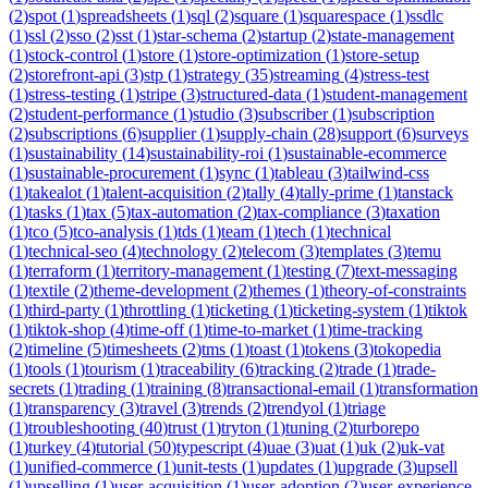
(
2
)
spot
(
1
)
spreadsheets
(
1
)
sql
(
2
)
square
(
1
)
squarespace
(
1
)
ssdlc
(
1
)
ssl
(
2
)
sso
(
2
)
sst
(
1
)
star-schema
(
2
)
startup
(
2
)
state-management
(
1
)
stock-control
(
1
)
store
(
1
)
store-optimization
(
1
)
store-setup
(
2
)
storefront-api
(
3
)
stp
(
1
)
strategy
(
35
)
streaming
(
4
)
stress-test
(
1
)
stress-testing
(
1
)
stripe
(
3
)
structured-data
(
1
)
student-management
(
2
)
student-performance
(
1
)
studio
(
3
)
subscriber
(
1
)
subscription
(
2
)
subscriptions
(
6
)
supplier
(
1
)
supply-chain
(
28
)
support
(
6
)
surveys
(
1
)
sustainability
(
14
)
sustainability-roi
(
1
)
sustainable-ecommerce
(
1
)
sustainable-procurement
(
1
)
sync
(
1
)
tableau
(
3
)
tailwind-css
(
1
)
takealot
(
1
)
talent-acquisition
(
2
)
tally
(
4
)
tally-prime
(
1
)
tanstack
(
1
)
tasks
(
1
)
tax
(
5
)
tax-automation
(
2
)
tax-compliance
(
3
)
taxation
(
1
)
tco
(
5
)
tco-analysis
(
1
)
tds
(
1
)
team
(
1
)
tech
(
1
)
technical
(
1
)
technical-seo
(
4
)
technology
(
2
)
telecom
(
3
)
templates
(
3
)
temu
(
1
)
terraform
(
1
)
territory-management
(
1
)
testing
(
7
)
text-messaging
(
1
)
textile
(
2
)
theme-development
(
2
)
themes
(
1
)
theory-of-constraints
(
1
)
third-party
(
1
)
throttling
(
1
)
ticketing
(
1
)
ticketing-system
(
1
)
tiktok
(
1
)
tiktok-shop
(
4
)
time-off
(
1
)
time-to-market
(
1
)
time-tracking
(
2
)
timeline
(
5
)
timesheets
(
2
)
tms
(
1
)
toast
(
1
)
tokens
(
3
)
tokopedia
(
1
)
tools
(
1
)
tourism
(
1
)
traceability
(
6
)
tracking
(
2
)
trade
(
1
)
trade-
secrets
(
1
)
trading
(
1
)
training
(
8
)
transactional-email
(
1
)
transformation
(
1
)
transparency
(
3
)
travel
(
3
)
trends
(
2
)
trendyol
(
1
)
triage
(
1
)
troubleshooting
(
40
)
trust
(
1
)
tryton
(
1
)
tuning
(
2
)
turborepo
(
1
)
turkey
(
4
)
tutorial
(
50
)
typescript
(
4
)
uae
(
3
)
uat
(
1
)
uk
(
2
)
uk-vat
(
1
)
unified-commerce
(
1
)
unit-tests
(
1
)
updates
(
1
)
upgrade
(
3
)
upsell
(
1
)
upselling
(
1
)
user-acquisition
(
1
)
user-adoption
(
2
)
user-experience