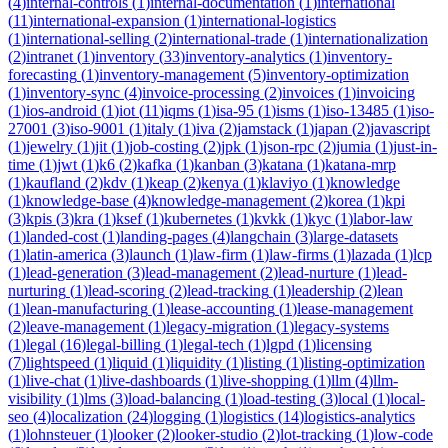
(
4
)
internal-controls
(
1
)
internal-documentation
(
1
)
international
(
11
)
international-expansion
(
1
)
international-logistics
(
1
)
international-selling
(
2
)
international-trade
(
1
)
internationalization
(
2
)
intranet
(
1
)
inventory
(
33
)
inventory-analytics
(
1
)
inventory-
forecasting
(
1
)
inventory-management
(
5
)
inventory-optimization
(
1
)
inventory-sync
(
4
)
invoice-processing
(
2
)
invoices
(
1
)
invoicing
(
1
)
ios-android
(
1
)
iot
(
11
)
iqms
(
1
)
isa-95
(
1
)
isms
(
1
)
iso-13485
(
1
)
iso-
27001
(
3
)
iso-9001
(
1
)
italy
(
1
)
iva
(
2
)
jamstack
(
1
)
japan
(
2
)
javascript
(
1
)
jewelry
(
1
)
jit
(
1
)
job-costing
(
2
)
jpk
(
1
)
json-rpc
(
2
)
jumia
(
1
)
just-in-
time
(
1
)
jwt
(
1
)
k6
(
2
)
kafka
(
1
)
kanban
(
3
)
katana
(
1
)
katana-mrp
(
1
)
kaufland
(
2
)
kdv
(
1
)
keap
(
2
)
kenya
(
1
)
klaviyo
(
1
)
knowledge
(
1
)
knowledge-base
(
4
)
knowledge-management
(
2
)
korea
(
1
)
kpi
(
3
)
kpis
(
3
)
kra
(
1
)
ksef
(
1
)
kubernetes
(
1
)
kvkk
(
1
)
kyc
(
1
)
labor-law
(
1
)
landed-cost
(
1
)
landing-pages
(
4
)
langchain
(
3
)
large-datasets
(
1
)
latin-america
(
3
)
launch
(
1
)
law-firm
(
1
)
law-firms
(
1
)
lazada
(
1
)
lcp
(
1
)
lead-generation
(
3
)
lead-management
(
2
)
lead-nurture
(
1
)
lead-
nurturing
(
1
)
lead-scoring
(
2
)
lead-tracking
(
1
)
leadership
(
2
)
lean
(
1
)
lean-manufacturing
(
1
)
lease-accounting
(
1
)
lease-management
(
2
)
leave-management
(
1
)
legacy-migration
(
1
)
legacy-systems
(
1
)
legal
(
16
)
legal-billing
(
1
)
legal-tech
(
1
)
lgpd
(
1
)
licensing
(
7
)
lightspeed
(
1
)
liquid
(
1
)
liquidity
(
1
)
listing
(
1
)
listing-optimization
(
1
)
live-chat
(
1
)
live-dashboards
(
1
)
live-shopping
(
1
)
llm
(
4
)
llm-
visibility
(
1
)
lms
(
3
)
load-balancing
(
1
)
load-testing
(
3
)
local
(
1
)
local-
seo
(
4
)
localization
(
24
)
logging
(
1
)
logistics
(
14
)
logistics-analytics
(
1
)
lohnsteuer
(
1
)
looker
(
2
)
looker-studio
(
2
)
lot-tracking
(
1
)
low-code