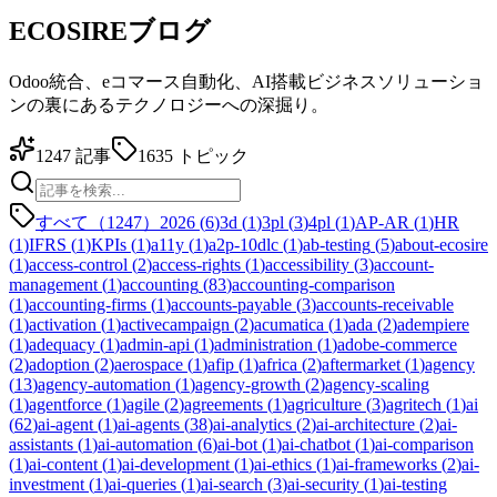
ECOSIREブログ
Odoo統合、eコマース自動化、AI搭載ビジネスソリューショ
ンの裏にあるテクノロジーへの深掘り。
1247
記事
1635
トピック
すべて（1247）
2026
(
6
)
3d
(
1
)
3pl
(
3
)
4pl
(
1
)
AP-AR
(
1
)
HR
(
1
)
IFRS
(
1
)
KPIs
(
1
)
a11y
(
1
)
a2p-10dlc
(
1
)
ab-testing
(
5
)
about-ecosire
(
1
)
access-control
(
2
)
access-rights
(
1
)
accessibility
(
3
)
account-
management
(
1
)
accounting
(
83
)
accounting-comparison
(
1
)
accounting-firms
(
1
)
accounts-payable
(
3
)
accounts-receivable
(
1
)
activation
(
1
)
activecampaign
(
2
)
acumatica
(
1
)
ada
(
2
)
adempiere
(
1
)
adequacy
(
1
)
admin-api
(
1
)
administration
(
1
)
adobe-commerce
(
2
)
adoption
(
2
)
aerospace
(
1
)
afip
(
1
)
africa
(
2
)
aftermarket
(
1
)
agency
(
13
)
agency-automation
(
1
)
agency-growth
(
2
)
agency-scaling
(
1
)
agentforce
(
1
)
agile
(
2
)
agreements
(
1
)
agriculture
(
3
)
agritech
(
1
)
ai
(
62
)
ai-agent
(
1
)
ai-agents
(
38
)
ai-analytics
(
2
)
ai-architecture
(
2
)
ai-
assistants
(
1
)
ai-automation
(
6
)
ai-bot
(
1
)
ai-chatbot
(
1
)
ai-comparison
(
1
)
ai-content
(
1
)
ai-development
(
1
)
ai-ethics
(
1
)
ai-frameworks
(
2
)
ai-
investment
(
1
)
ai-queries
(
1
)
ai-search
(
3
)
ai-security
(
1
)
ai-testing