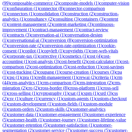
(
99
)
composable-commerce
(
2
)
composite-models
(
1
)
computer-vision
(
1
)
configuration
(
1
)
connector
(
8
)
connector-comparison
(
1
)
connectors
(
1
)
consolidation
(
3
)
construction
(
2
)
construction-
analytics
(
1
)
consultancy
(
2
)
consulting
(
3
)
containers
(
3
)
content
(
1
)
content-management
(
2
)
content-marketing
(
3
)
continuous-
improvement
(
1
)
contract-management
(
1
)
contract-review
(
1
)
contracts
(
3
)
conversation-ai
(
1
)
conversation-design
(
1
)
conversational-ai
(
3
)
conversion
(
8
)
conversion-optimization
(
7
)
conversion-rate
(
2
)
conversion-rate-optimization
(
1
)
cookie-
consent
(
1
)
copilot
(
1
)
copyleft
(
1
)
copyrights
(
1
)
core-web-vitals
(
5
)
corporate-tax
(
1
)
corrective
(
1
)
cosmetics
(
1
)
cost
(
4
)
cost-
accounting
(
1
)
cost-analysis
(
3
)
cost-benefit
(
2
)
cost-calculator
(
1
)
cost-
comparison
(
2
)
cost-optimization
(
5
)
cost-reduction
(
1
)
cost-savings
(
1
)
cost-tracking
(
2
)
coupang
(
1
)
course-creation
(
1
)
courses
(
3
)
cpa
(
1
)
cpq
(
1
)
cpra
(
1
)
credit-management
(
1
)
crewai
(
2
)
criteria
(
1
)
crm
(
44
)
crm-analytics
(
1
)
crm-comparison
(
5
)
crm-integration
(
2
)
crm-
migration
(
2
)
cro
(
2
)
cross-border
(
8
)
cross-platform
(
1
)
cross-sell
(
1
)
cross-selling
(
1
)
cryptography
(
1
)
csat
(
1
)
cspm
(
1
)
csrd
(
3
)
css
(
2
)
csv
(
1
)
culture
(
1
)
currency
(
1
)
custom-agents
(
1
)
custom-checkout
(
1
)
custom-development
(
1
)
custom-fields
(
1
)
custom-module
(
1
)
custom-orders
(
2
)
custom-skills
(
2
)
customer-analytics
(
2
)
customer-data
(
1
)
customer-engagement
(
3
)
customer-experience
(
5
)
customer-health
(
1
)
customer-journey
(
1
)
customer-lifetime-value
(
3
)
customer-retention
(
5
)
customer-satisfaction
(
1
)
customer-
segmentation
(
2
)
customer-service
(
7
)
customer-success
(
5
)
customer-