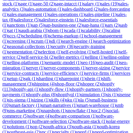
stock
(
1
)
sage
(
1
)
sage-50
(
2
)
sage-intacct
(
1
)
salary
(
1
)
sales
(
19
)
sales-
analytics
(
3
)
sales-automation
(
1
)
sales-dashboard
(
2
)
sales-forecasting
(
1
)
sales-management
(
1
)
sales-operations
(
1
)
sales-pipeline
(
1
)
sales-
tax
(
8
)
salesforce
(
5
)
salesforce-einstein
(
1
)
salesforce-essentials
(
1
)
sanctions
(
1
)
sap
(
5
)
sap-business-one
(
2
)
sap-hana
(
1
)
sars
(
2
)
sasb
(
1
)
sat
(
1
)
saudi-arabia
(
3
)
sbom
(
1
)
scada
(
1
)
scalability
(
3
)
scaling
(
9
)
sccs
(
2
)
scheduling
(
6
)
schema-markup
(
1
)
school-management
(
1
)
screening
(
1
)
scrum
(
1
)
sdi
(
1
)
search-engine
(
1
)
search-optimization
(
2
)
seasonal-collections
(
1
)
security
(
36
)
security-training
(
1
)
segmentation
(
2
)
selection
(
1
)
self-evolving
(
1
)
self-hosted
(
1
)
self-
service
(
2
)
self-service-bi
(
2
)
seller-metrics
(
1
)
selling
(
1
)
selling-online
(
1
)
selling-platforms
(
1
)
semantic-model
(
1
)
seo
(
16
)
seo-audit
(
1
)
seo-
migration
(
1
)
server
(
1
)
server-components
(
1
)
server-sizing
(
2
)
service
(
1
)
service-contracts
(
1
)
service-efficiency
(
1
)
service-firms
(
1
)
services
(
1
)
setup
(
2
)
sgk
(
1
)
sharding
(
1
)
sharepoint
(
1
)
shein
(
1
)
shift-
management
(
3
)
shipping
(
4
)
shop-floor
(
2
)
shopee
(
2
)
shopify
(
113
)
shopify-api
(
1
)
shopify-flow
(
1
)
shopify-partners
(
1
)
shopify-
payments
(
1
)
shopify-plus
(
8
)
shopifyql
(
1
)
simulation
(
3
)
sis
(
1
)
sisense
(
1
)
six-sigma
(
1
)
sizing
(
1
)
skills
(
4
)
sku
(
1
)
sla
(
5
)
small-business
(
10
)
smart-factory
(
1
)
smart-narratives
(
1
)
smart-warehouse
(
1
)
smb
(
9
)
sms-marketing
(
5
)
snapshots
(
1
)
snowflake
(
1
)
soc2
(
5
)
social-
commerce
(
5
)
software
(
4
)
software-comparison
(
1
)
software-
development
(
1
)
software-selection
(
2
)
software-stack
(
1
)
solar-energy
(
1
)
solutions
(
1
)
sop
(
2
)
south-africa
(
3
)
south-asia
(
1
)
south-korea
(
1
)
southeast-asia
(
2
)
spc
(
1
)
specialty
(
1
)
speed
(
1
)
speed-optimization