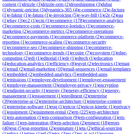
content
(
1
)
drizzle
(
3
)
drizzle-orm
(
2
)
dropshipping
(
3
)
dubai
(
1
)
dynamic-pricing
(
3
)
dynamics-365
(
4
)
e-commerce
(
2
)
e-factura
(
1
)
e-faktur
(
1
)
e-fatura
(
1
)
e-invoicing
(
5
)
e-way-bill
(
1
)
e2e
(
2
)
eaa
(
1
)
ebay
(
3
)
ec2
(
1
)
ecm
(
1
)
ecommerce
(
178
)
ecommerce-analytics
(
3
)
ecommerce-costs
(
1
)
ecommerce-logistics
(
1
)
ecommerce-
marketing
(
2
)
ecommerce-metrics
(
2
)
ecommerce-operations
(
2
)
ecommerce-payments
(
1
)
ecommerce-platform
(
2
)
ecommerce-
reporting
(
1
)
ecommerce-scaling
(
1
)
ecommerce-security
(
1
)
ecommerce-seo
(
3
)
ecommerce-shipping
(
1
)
ecommerce-
technology
(
1
)
ecommerce-trends
(
1
)
ecosire
(
7
)
ecosystem
(
1
)
edge-
computing
(
2
)
edi
(
1
)
editorial
(
1
)
edr
(
1
)
edtech
(
1
)
education
(
4
)
education-analytics
(
1
)
efficiency
(
8
)
egypt
(
2
)
electronics
(
1
)
emag
(
1
)
email
(
2
)
email-marketing
(
10
)
email-sequences
(
1
)
email-templates
(
1
)
embedded
(
2
)
embedded-analytics
(
5
)
embedded-apps
(
1
)
emissions
(
1
)
employee-development
(
1
)
employee-engagement
(
1
)
employee-management
(
3
)
employee-privacy
(
1
)
encryption
(
1
)
endpoint-security
(
1
)
energy
(
3
)
energy-efficiency
(
1
)
energy-
management
(
1
)
engagement
(
1
)
enrollment
(
2
)
enterprise
(
39
)
enterprise-ai
(
2
)
enterprise-architecture
(
1
)
enterprise-content
(
1
)
enterprise-software
(
1
)
eoq
(
1
)
epicor
(
2
)
epicor-kinetic
(
1
)
eprivacy
(
1
)
equipment
(
2
)
equipment-rental
(
2
)
erp
(
225
)
erp-architecture
(
1
)
erp-automation
(
1
)
erp-comparison
(
9
)
erp-configuration
(
1
)
erp-
failure
(
1
)
erp-integration
(
8
)
erp-selection
(
2
)
erpnext
(
18
)
errors
(
40
)
esg
(
5
)
esg-reporting
(
2
)
esignature
(
1
)
eta
(
2
)
ethical-sourcing
(
1
)
ethics
(
1
)
etims
(
1
)
etl
(
5
)
etsy
(
3
)
eu
(
2
)
eu-ai-act
(
1
)
europe