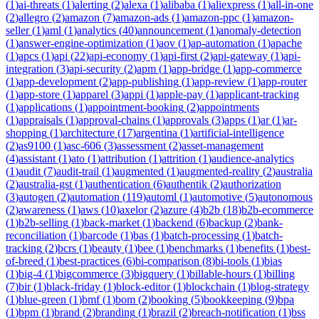
(
1
)
ai-threats
(
1
)
alerting
(
2
)
alexa
(
1
)
alibaba
(
1
)
aliexpress
(
1
)
all-in-one
(
2
)
allegro
(
2
)
amazon
(
7
)
amazon-ads
(
1
)
amazon-ppc
(
1
)
amazon-
seller
(
1
)
aml
(
1
)
analytics
(
40
)
announcement
(
1
)
anomaly-detection
(
1
)
answer-engine-optimization
(
1
)
aov
(
1
)
ap-automation
(
1
)
apache
(
1
)
apcs
(
1
)
api
(
22
)
api-economy
(
1
)
api-first
(
2
)
api-gateway
(
1
)
api-
integration
(
3
)
api-security
(
2
)
apm
(
1
)
app-bridge
(
1
)
app-commerce
(
1
)
app-development
(
2
)
app-publishing
(
1
)
app-review
(
1
)
app-router
(
1
)
app-store
(
1
)
apparel
(
3
)
appi
(
1
)
apple-pay
(
1
)
applicant-tracking
(
1
)
applications
(
1
)
appointment-booking
(
2
)
appointments
(
1
)
appraisals
(
1
)
approval-chains
(
1
)
approvals
(
3
)
apps
(
1
)
ar
(
1
)
ar-
shopping
(
1
)
architecture
(
17
)
argentina
(
1
)
artificial-intelligence
(
2
)
as9100
(
1
)
asc-606
(
3
)
assessment
(
2
)
asset-management
(
4
)
assistant
(
1
)
ato
(
1
)
attribution
(
1
)
attrition
(
1
)
audience-analytics
(
1
)
audit
(
7
)
audit-trail
(
1
)
augmented
(
1
)
augmented-reality
(
2
)
australia
(
2
)
australia-gst
(
1
)
authentication
(
6
)
authentik
(
2
)
authorization
(
3
)
autogen
(
2
)
automation
(
119
)
automl
(
1
)
automotive
(
5
)
autonomous
(
2
)
awareness
(
1
)
aws
(
10
)
axelor
(
2
)
azure
(
4
)
b2b
(
18
)
b2b-ecommerce
(
1
)
b2b-selling
(
1
)
back-market
(
1
)
backend
(
6
)
backup
(
2
)
bank-
reconciliation
(
1
)
barcode
(
1
)
bas
(
1
)
batch-processing
(
1
)
batch-
tracking
(
2
)
bcrs
(
1
)
beauty
(
1
)
bee
(
1
)
benchmarks
(
1
)
benefits
(
1
)
best-
of-breed
(
1
)
best-practices
(
6
)
bi-comparison
(
8
)
bi-tools
(
1
)
bias
(
1
)
big-4
(
1
)
bigcommerce
(
3
)
bigquery
(
1
)
billable-hours
(
1
)
billing
(
7
)
bir
(
1
)
black-friday
(
1
)
block-editor
(
1
)
blockchain
(
1
)
blog-strategy
(
1
)
blue-green
(
1
)
bmf
(
1
)
bom
(
2
)
booking
(
5
)
bookkeeping
(
9
)
bpa
(
1
)
bpm
(
1
)
brand
(
2
)
branding
(
1
)
brazil
(
2
)
breach-notification
(
1
)
bss