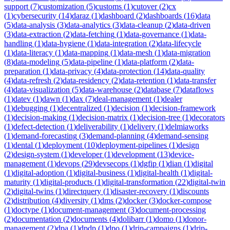
support
(
7
)
customization
(
5
)
customs
(
1
)
cutover
(
2
)
cx
(
1
)
cybersecurity
(
14
)
daraz
(
1
)
dashboard
(
2
)
dashboards
(
16
)
data
(
5
)
data-analysis
(
3
)
data-analytics
(
3
)
data-cleanup
(
2
)
data-driven
(
3
)
data-extraction
(
2
)
data-fetching
(
1
)
data-governance
(
1
)
data-
handling
(
1
)
data-hygiene
(
1
)
data-integration
(
2
)
data-lifecycle
(
1
)
data-literacy
(
1
)
data-mapping
(
1
)
data-mesh
(
1
)
data-migration
(
8
)
data-modeling
(
5
)
data-pipeline
(
1
)
data-platform
(
2
)
data-
preparation
(
1
)
data-privacy
(
4
)
data-protection
(
14
)
data-quality
(
4
)
data-refresh
(
2
)
data-residency
(
2
)
data-retention
(
1
)
data-transfer
(
4
)
data-visualization
(
5
)
data-warehouse
(
2
)
database
(
7
)
dataflows
(
1
)
datev
(
1
)
dawn
(
1
)
dax
(
7
)
deal-management
(
1
)
dealer
(
1
)
debugging
(
1
)
decentralized
(
1
)
decision
(
1
)
decision-framework
(
1
)
decision-making
(
1
)
decision-matrix
(
1
)
decision-tree
(
1
)
decorators
(
1
)
defect-detection
(
1
)
deliverability
(
1
)
delivery
(
1
)
delmiaworks
(
1
)
demand-forecasting
(
3
)
demand-planning
(
4
)
demand-sensing
(
1
)
dental
(
1
)
deployment
(
10
)
deployment-pipelines
(
1
)
design
(
2
)
design-system
(
1
)
developer
(
1
)
development
(
13
)
device-
management
(
1
)
devops
(
29
)
devsecops
(
1
)
dgfip
(
1
)
dian
(
1
)
digital
(
1
)
digital-adoption
(
1
)
digital-business
(
1
)
digital-health
(
1
)
digital-
maturity
(
1
)
digital-products
(
1
)
digital-transformation
(
22
)
digital-twin
(
2
)
digital-twins
(
1
)
directquery
(
1
)
disaster-recovery
(
1
)
discounts
(
2
)
distribution
(
4
)
diversity
(
1
)
dms
(
2
)
docker
(
3
)
docker-compose
(
1
)
doctype
(
1
)
document-management
(
3
)
document-processing
(
2
)
documentation
(
2
)
documents
(
4
)
dolibarr
(
1
)
domo
(
1
)
donor-
management
(
2
)
dpa
(
1
)
dpdp
(
1
)
dpo
(
1
)
drip-campaigns
(
1
)
drip-