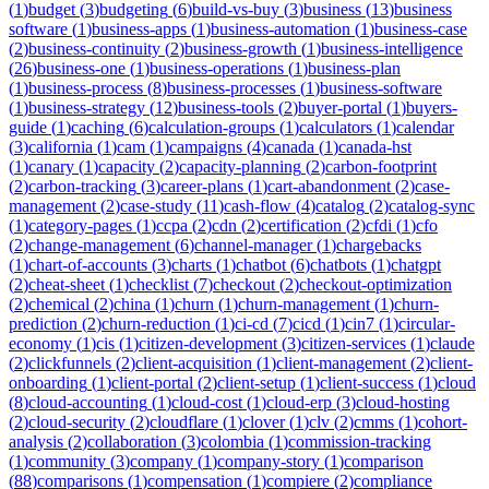
(
1
)
budget
(
3
)
budgeting
(
6
)
build-vs-buy
(
3
)
business
(
13
)
business
software
(
1
)
business-apps
(
1
)
business-automation
(
1
)
business-case
(
2
)
business-continuity
(
2
)
business-growth
(
1
)
business-intelligence
(
26
)
business-one
(
1
)
business-operations
(
1
)
business-plan
(
1
)
business-process
(
8
)
business-processes
(
1
)
business-software
(
1
)
business-strategy
(
12
)
business-tools
(
2
)
buyer-portal
(
1
)
buyers-
guide
(
1
)
caching
(
6
)
calculation-groups
(
1
)
calculators
(
1
)
calendar
(
3
)
california
(
1
)
cam
(
1
)
campaigns
(
4
)
canada
(
1
)
canada-hst
(
1
)
canary
(
1
)
capacity
(
2
)
capacity-planning
(
2
)
carbon-footprint
(
2
)
carbon-tracking
(
3
)
career-plans
(
1
)
cart-abandonment
(
2
)
case-
management
(
2
)
case-study
(
11
)
cash-flow
(
4
)
catalog
(
2
)
catalog-sync
(
1
)
category-pages
(
1
)
ccpa
(
2
)
cdn
(
2
)
certification
(
2
)
cfdi
(
1
)
cfo
(
2
)
change-management
(
6
)
channel-manager
(
1
)
chargebacks
(
1
)
chart-of-accounts
(
3
)
charts
(
1
)
chatbot
(
6
)
chatbots
(
1
)
chatgpt
(
2
)
cheat-sheet
(
1
)
checklist
(
7
)
checkout
(
2
)
checkout-optimization
(
2
)
chemical
(
2
)
china
(
1
)
churn
(
1
)
churn-management
(
1
)
churn-
prediction
(
2
)
churn-reduction
(
1
)
ci-cd
(
7
)
cicd
(
1
)
cin7
(
1
)
circular-
economy
(
1
)
cis
(
1
)
citizen-development
(
3
)
citizen-services
(
1
)
claude
(
2
)
clickfunnels
(
2
)
client-acquisition
(
1
)
client-management
(
2
)
client-
onboarding
(
1
)
client-portal
(
2
)
client-setup
(
1
)
client-success
(
1
)
cloud
(
8
)
cloud-accounting
(
1
)
cloud-cost
(
1
)
cloud-erp
(
3
)
cloud-hosting
(
2
)
cloud-security
(
2
)
cloudflare
(
1
)
clover
(
1
)
clv
(
2
)
cmms
(
1
)
cohort-
analysis
(
2
)
collaboration
(
3
)
colombia
(
1
)
commission-tracking
(
1
)
community
(
3
)
company
(
1
)
company-story
(
1
)
comparison
(
88
)
comparisons
(
1
)
compensation
(
1
)
compiere
(
2
)
compliance