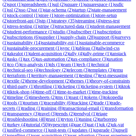
(
2
)
spot
(
1
)
spreadsheets
(
1
)
sql
(
2
)
square
(
1
)
squarespace
(
1
)
ssdlc
(
1
)
ssl
(
2
)
sso
(
2
)
sst
(
1
)
star-schema
(
2
)
startup
(
2
)
state-management
(
1
)
stock-control
(
1
)
store
(
1
)
store-optimization
(
1
)
store-setup
(
2
)
storefront-api
(
3
)
stp
(
1
)
strategy
(
35
)
streaming
(
4
)
stress-test
(
1
)
stress-testing
(
1
)
stripe
(
3
)
structured-data
(
1
)
student-management
(
2
)
student-performance
(
1
)
studio
(
3
)
subscriber
(
1
)
subscription
(
2
)
subscriptions
(
6
)
supplier
(
1
)
supply-chain
(
28
)
support
(
6
)
surveys
(
1
)
sustainability
(
14
)
sustainability-roi
(
1
)
sustainable-ecommerce
(
1
)
sustainable-procurement
(
1
)
sync
(
1
)
tableau
(
3
)
tailwind-css
(
1
)
takealot
(
1
)
talent-acquisition
(
2
)
tally
(
4
)
tally-prime
(
1
)
tanstack
(
1
)
tasks
(
1
)
tax
(
5
)
tax-automation
(
2
)
tax-compliance
(
3
)
taxation
(
1
)
tco
(
5
)
tco-analysis
(
1
)
tds
(
1
)
team
(
1
)
tech
(
1
)
technical
(
1
)
technical-seo
(
4
)
technology
(
2
)
telecom
(
3
)
templates
(
3
)
temu
(
1
)
terraform
(
1
)
territory-management
(
1
)
testing
(
7
)
text-messaging
(
1
)
textile
(
2
)
theme-development
(
2
)
themes
(
1
)
theory-of-constraints
(
1
)
third-party
(
1
)
throttling
(
1
)
ticketing
(
1
)
ticketing-system
(
1
)
tiktok
(
1
)
tiktok-shop
(
4
)
time-off
(
1
)
time-to-market
(
1
)
time-tracking
(
2
)
timeline
(
5
)
timesheets
(
2
)
tms
(
1
)
toast
(
1
)
tokens
(
3
)
tokopedia
(
1
)
tools
(
1
)
tourism
(
1
)
traceability
(
6
)
tracking
(
2
)
trade
(
1
)
trade-
secrets
(
1
)
trading
(
1
)
training
(
8
)
transactional-email
(
1
)
transformation
(
1
)
transparency
(
3
)
travel
(
3
)
trends
(
2
)
trendyol
(
1
)
triage
(
1
)
troubleshooting
(
40
)
trust
(
1
)
tryton
(
1
)
tuning
(
2
)
turborepo
(
1
)
turkey
(
4
)
tutorial
(
50
)
typescript
(
4
)
uae
(
3
)
uat
(
1
)
uk
(
2
)
uk-vat
(
1
)
unified-commerce
(
1
)
unit-tests
(
1
)
updates
(
1
)
upgrade
(
3
)
upsell
(
1
)
upselling
(
1
)
user-acquisition
(
1
)
user-adoption
(
2
)
user-experience