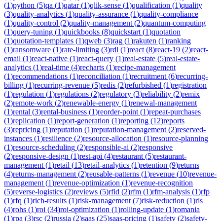
(
1
)
python
(
5
)
qa
(
1
)
qatar
(
1
)
qlik-sense
(
1
)
qualification
(
1
)
quality
(
3
)
quality-analytics
(
1
)
quality-assurance
(
1
)
quality-compliance
(
1
)
quality-control
(
2
)
quality-management
(
2
)
quantum-computing
(
1
)
query-tuning
(
1
)
quickbooks
(
8
)
quickstart
(
1
)
quotation
(
1
)
quotation-templates
(
1
)
qweb
(
3
)
rag
(
1
)
rakuten
(
1
)
ranking
(
1
)
ransomware
(
1
)
rate-limiting
(
3
)
rdl
(
1
)
react
(
8
)
react-19
(
2
)
react-
email
(
1
)
react-native
(
1
)
react-query
(
1
)
real-estate
(
5
)
real-estate-
analytics
(
1
)
real-time
(
4
)
recharts
(
1
)
recipe-management
(
1
)
recommendations
(
1
)
reconciliation
(
1
)
recruitment
(
6
)
recurring-
billing
(
1
)
recurring-revenue
(
5
)
redis
(
2
)
refurbished
(
1
)
registration
(
1
)
regulation
(
1
)
regulations
(
2
)
regulatory
(
3
)
reliability
(
2
)
remix
(
2
)
remote-work
(
2
)
renewable-energy
(
1
)
renewal-management
(
1
)
rental
(
3
)
rental-business
(
1
)
reorder-point
(
1
)
repeat-purchases
(
1
)
replication
(
1
)
report-generation
(
1
)
reporting
(
12
)
reports
(
3
)
repricing
(
1
)
reputation
(
1
)
reputation-management
(
2
)
reserved-
instances
(
1
)
resilience
(
2
)
resource-allocation
(
1
)
resource-planning
(
1
)
resource-scheduling
(
2
)
responsible-ai
(
2
)
responsive
(
2
)
responsive-design
(
1
)
rest-api
(
4
)
restaurant
(
5
)
restaurant-
management
(
1
)
retail
(
13
)
retail-analytics
(
1
)
retention
(
9
)
returns
(
4
)
returns-management
(
2
)
reusable-patterns
(
1
)
revenue
(
10
)
revenue-
management
(
1
)
revenue-optimization
(
1
)
revenue-recognition
(
5
)
reverse-logistics
(
2
)
reviews
(
5
)
rfid
(
2
)
rfm
(
1
)
rfm-analysis
(
1
)
rfp
(
1
)
rfq
(
1
)
rich-results
(
1
)
risk-management
(
7
)
risk-reduction
(
1
)
rls
(
4
)
rohs
(
1
)
roi
(
34
)
roi-optimization
(
1
)
rolling-update
(
1
)
romania
(
1
)
rpa
(
3
)
rsc
(
2
)
russia
(
2
)
saas
(
25
)
saas-pricing
(
1
)
safety
(
2
)
safety-