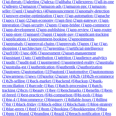
(
1
)
ai-threats
(
1
)
alerting
(
2
)
alexa
(
1
)
alibaba
(
1
)
aliexpress
(
1
)
all-in-one
(
2
)
allegro
(
2
)
amazon
(
7
)
amazon-ads
(
1
)
amazon-ppc
(
1
)
amazon-
seller
(
1
)
aml
(
1
)
analytics
(
40
)
announcement
(
1
)
anomaly-detection
(
1
)
answer-engine-optimization
(
1
)
aov
(
1
)
ap-automation
(
1
)
apache
(
1
)
apcs
(
1
)
api
(
22
)
api-economy
(
1
)
api-first
(
2
)
api-gateway
(
1
)
api-
integration
(
3
)
api-security
(
2
)
apm
(
1
)
app-bridge
(
1
)
app-commerce
(
1
)
app-development
(
2
)
app-publishing
(
1
)
app-review
(
1
)
app-router
(
1
)
app-store
(
1
)
apparel
(
3
)
appi
(
1
)
apple-pay
(
1
)
applicant-tracking
(
1
)
applications
(
1
)
appointment-booking
(
2
)
appointments
(
1
)
appraisals
(
1
)
approval-chains
(
1
)
approvals
(
3
)
apps
(
1
)
ar
(
1
)
ar-
shopping
(
1
)
architecture
(
17
)
argentina
(
1
)
artificial-intelligence
(
2
)
as9100
(
1
)
asc-606
(
3
)
assessment
(
2
)
asset-management
(
4
)
assistant
(
1
)
ato
(
1
)
attribution
(
1
)
attrition
(
1
)
audience-analytics
(
1
)
audit
(
7
)
audit-trail
(
1
)
augmented
(
1
)
augmented-reality
(
2
)
australia
(
2
)
australia-gst
(
1
)
authentication
(
6
)
authentik
(
2
)
authorization
(
3
)
autogen
(
2
)
automation
(
119
)
automl
(
1
)
automotive
(
5
)
autonomous
(
2
)
awareness
(
1
)
aws
(
10
)
axelor
(
2
)
azure
(
4
)
b2b
(
18
)
b2b-ecommerce
(
1
)
b2b-selling
(
1
)
back-market
(
1
)
backend
(
6
)
backup
(
2
)
bank-
reconciliation
(
1
)
barcode
(
1
)
bas
(
1
)
batch-processing
(
1
)
batch-
tracking
(
2
)
bcrs
(
1
)
beauty
(
1
)
bee
(
1
)
benchmarks
(
1
)
benefits
(
1
)
best-
of-breed
(
1
)
best-practices
(
6
)
bi-comparison
(
8
)
bi-tools
(
1
)
bias
(
1
)
big-4
(
1
)
bigcommerce
(
3
)
bigquery
(
1
)
billable-hours
(
1
)
billing
(
7
)
bir
(
1
)
black-friday
(
1
)
block-editor
(
1
)
blockchain
(
1
)
blog-strategy
(
1
)
blue-green
(
1
)
bmf
(
1
)
bom
(
2
)
booking
(
5
)
bookkeeping
(
9
)
bpa
(
1
)
bpm
(
1
)
brand
(
2
)
branding
(
1
)
brazil
(
2
)
breach-notification
(
1
)
bss