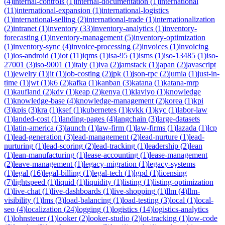
(
4
)
internal-controls
(
1
)
internal-documentation
(
1
)
international
(
11
)
international-expansion
(
1
)
international-logistics
(
1
)
international-selling
(
2
)
international-trade
(
1
)
internationalization
(
2
)
intranet
(
1
)
inventory
(
33
)
inventory-analytics
(
1
)
inventory-
forecasting
(
1
)
inventory-management
(
5
)
inventory-optimization
(
1
)
inventory-sync
(
4
)
invoice-processing
(
2
)
invoices
(
1
)
invoicing
(
1
)
ios-android
(
1
)
iot
(
11
)
iqms
(
1
)
isa-95
(
1
)
isms
(
1
)
iso-13485
(
1
)
iso-
27001
(
3
)
iso-9001
(
1
)
italy
(
1
)
iva
(
2
)
jamstack
(
1
)
japan
(
2
)
javascript
(
1
)
jewelry
(
1
)
jit
(
1
)
job-costing
(
2
)
jpk
(
1
)
json-rpc
(
2
)
jumia
(
1
)
just-in-
time
(
1
)
jwt
(
1
)
k6
(
2
)
kafka
(
1
)
kanban
(
3
)
katana
(
1
)
katana-mrp
(
1
)
kaufland
(
2
)
kdv
(
1
)
keap
(
2
)
kenya
(
1
)
klaviyo
(
1
)
knowledge
(
1
)
knowledge-base
(
4
)
knowledge-management
(
2
)
korea
(
1
)
kpi
(
3
)
kpis
(
3
)
kra
(
1
)
ksef
(
1
)
kubernetes
(
1
)
kvkk
(
1
)
kyc
(
1
)
labor-law
(
1
)
landed-cost
(
1
)
landing-pages
(
4
)
langchain
(
3
)
large-datasets
(
1
)
latin-america
(
3
)
launch
(
1
)
law-firm
(
1
)
law-firms
(
1
)
lazada
(
1
)
lcp
(
1
)
lead-generation
(
3
)
lead-management
(
2
)
lead-nurture
(
1
)
lead-
nurturing
(
1
)
lead-scoring
(
2
)
lead-tracking
(
1
)
leadership
(
2
)
lean
(
1
)
lean-manufacturing
(
1
)
lease-accounting
(
1
)
lease-management
(
2
)
leave-management
(
1
)
legacy-migration
(
1
)
legacy-systems
(
1
)
legal
(
16
)
legal-billing
(
1
)
legal-tech
(
1
)
lgpd
(
1
)
licensing
(
7
)
lightspeed
(
1
)
liquid
(
1
)
liquidity
(
1
)
listing
(
1
)
listing-optimization
(
1
)
live-chat
(
1
)
live-dashboards
(
1
)
live-shopping
(
1
)
llm
(
4
)
llm-
visibility
(
1
)
lms
(
3
)
load-balancing
(
1
)
load-testing
(
3
)
local
(
1
)
local-
seo
(
4
)
localization
(
24
)
logging
(
1
)
logistics
(
14
)
logistics-analytics
(
1
)
lohnsteuer
(
1
)
looker
(
2
)
looker-studio
(
2
)
lot-tracking
(
1
)
low-code