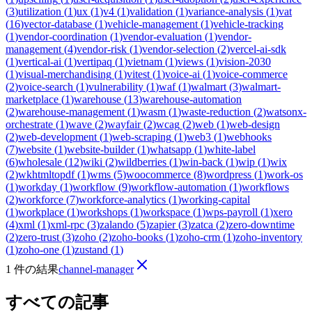
(
3
)
utilization
(
1
)
ux
(
1
)
v4
(
1
)
validation
(
1
)
variance-analysis
(
1
)
vat
(
16
)
vector-database
(
1
)
vehicle-management
(
1
)
vehicle-tracking
(
1
)
vendor-coordination
(
1
)
vendor-evaluation
(
1
)
vendor-
management
(
4
)
vendor-risk
(
1
)
vendor-selection
(
2
)
vercel-ai-sdk
(
1
)
vertical-ai
(
1
)
vertipaq
(
1
)
vietnam
(
1
)
views
(
1
)
vision-2030
(
1
)
visual-merchandising
(
1
)
vitest
(
1
)
voice-ai
(
1
)
voice-commerce
(
2
)
voice-search
(
1
)
vulnerability
(
1
)
waf
(
1
)
walmart
(
3
)
walmart-
marketplace
(
1
)
warehouse
(
13
)
warehouse-automation
(
2
)
warehouse-management
(
1
)
wasm
(
1
)
waste-reduction
(
2
)
watsonx-
orchestrate
(
1
)
wave
(
2
)
wayfair
(
2
)
wcag
(
2
)
web
(
1
)
web-design
(
2
)
web-development
(
1
)
web-scraping
(
1
)
web3
(
1
)
webhooks
(
7
)
website
(
1
)
website-builder
(
1
)
whatsapp
(
1
)
white-label
(
6
)
wholesale
(
12
)
wiki
(
2
)
wildberries
(
1
)
win-back
(
1
)
wip
(
1
)
wix
(
2
)
wkhtmltopdf
(
1
)
wms
(
5
)
woocommerce
(
8
)
wordpress
(
1
)
work-os
(
1
)
workday
(
1
)
workflow
(
9
)
workflow-automation
(
1
)
workflows
(
2
)
workforce
(
7
)
workforce-analytics
(
1
)
working-capital
(
1
)
workplace
(
1
)
workshops
(
1
)
workspace
(
1
)
wps-payroll
(
1
)
xero
(
4
)
xml
(
1
)
xml-rpc
(
3
)
zalando
(
5
)
zapier
(
3
)
zatca
(
2
)
zero-downtime
(
2
)
zero-trust
(
3
)
zoho
(
2
)
zoho-books
(
1
)
zoho-crm
(
1
)
zoho-inventory
(
1
)
zoho-one
(
1
)
zustand
(
1
)
1 件の結果
channel-manager
すべての記事