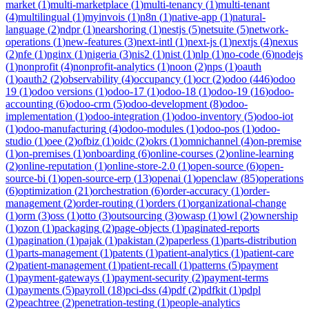
market
(
1
)
multi-marketplace
(
1
)
multi-tenancy
(
1
)
multi-tenant
(
4
)
multilingual
(
1
)
myinvois
(
1
)
n8n
(
1
)
native-app
(
1
)
natural-
language
(
2
)
ndpr
(
1
)
nearshoring
(
1
)
nestjs
(
5
)
netsuite
(
5
)
network-
operations
(
1
)
new-features
(
3
)
next-intl
(
1
)
next-js
(
1
)
nextjs
(
4
)
nexus
(
2
)
nfe
(
1
)
nginx
(
1
)
nigeria
(
3
)
nis2
(
1
)
nist
(
1
)
nlp
(
1
)
no-code
(
6
)
nodejs
(
1
)
nonprofit
(
4
)
nonprofit-analytics
(
1
)
noon
(
2
)
nps
(
1
)
oauth
(
1
)
oauth2
(
2
)
observability
(
4
)
occupancy
(
1
)
ocr
(
2
)
odoo
(
446
)
odoo
19
(
1
)
odoo versions
(
1
)
odoo-17
(
1
)
odoo-18
(
1
)
odoo-19
(
16
)
odoo-
accounting
(
6
)
odoo-crm
(
5
)
odoo-development
(
8
)
odoo-
implementation
(
1
)
odoo-integration
(
1
)
odoo-inventory
(
5
)
odoo-iot
(
1
)
odoo-manufacturing
(
4
)
odoo-modules
(
1
)
odoo-pos
(
1
)
odoo-
studio
(
1
)
oee
(
2
)
ofbiz
(
1
)
oidc
(
2
)
okrs
(
1
)
omnichannel
(
4
)
on-premise
(
1
)
on-premises
(
1
)
onboarding
(
6
)
online-courses
(
2
)
online-learning
(
2
)
online-reputation
(
1
)
online-store-2.0
(
1
)
open-source
(
6
)
open-
source-bi
(
1
)
open-source-erp
(
13
)
openai
(
1
)
openclaw
(
85
)
operations
(
6
)
optimization
(
21
)
orchestration
(
6
)
order-accuracy
(
1
)
order-
management
(
2
)
order-routing
(
1
)
orders
(
1
)
organizational-change
(
1
)
orm
(
3
)
oss
(
1
)
otto
(
3
)
outsourcing
(
3
)
owasp
(
1
)
owl
(
2
)
ownership
(
1
)
ozon
(
1
)
packaging
(
2
)
page-objects
(
1
)
paginated-reports
(
1
)
pagination
(
1
)
pajak
(
1
)
pakistan
(
2
)
paperless
(
1
)
parts-distribution
(
1
)
parts-management
(
1
)
patents
(
1
)
patient-analytics
(
1
)
patient-care
(
2
)
patient-management
(
1
)
patient-recall
(
1
)
patterns
(
5
)
payment
(
1
)
payment-gateways
(
1
)
payment-security
(
2
)
payment-terms
(
1
)
payments
(
5
)
payroll
(
18
)
pci-dss
(
4
)
pdf
(
2
)
pdfkit
(
1
)
pdpl
(
2
)
peachtree
(
2
)
penetration-testing
(
1
)
people-analytics