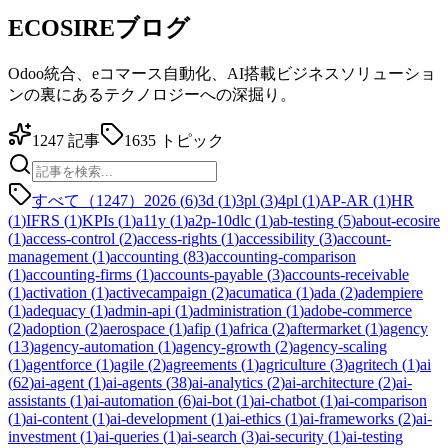
ECOSIREブログ
Odoo統合、eコマース自動化、AI搭載ビジネスソリューショ
ンの裏にあるテクノロジーへの深掘り。
1247
記事
1635
トピック
すべて（1247）
2026
(
6
)
3d
(
1
)
3pl
(
3
)
4pl
(
1
)
AP-AR
(
1
)
HR
(
1
)
IFRS
(
1
)
KPIs
(
1
)
a11y
(
1
)
a2p-10dlc
(
1
)
ab-testing
(
5
)
about-ecosire
(
1
)
access-control
(
2
)
access-rights
(
1
)
accessibility
(
3
)
account-
management
(
1
)
accounting
(
83
)
accounting-comparison
(
1
)
accounting-firms
(
1
)
accounts-payable
(
3
)
accounts-receivable
(
1
)
activation
(
1
)
activecampaign
(
2
)
acumatica
(
1
)
ada
(
2
)
adempiere
(
1
)
adequacy
(
1
)
admin-api
(
1
)
administration
(
1
)
adobe-commerce
(
2
)
adoption
(
2
)
aerospace
(
1
)
afip
(
1
)
africa
(
2
)
aftermarket
(
1
)
agency
(
13
)
agency-automation
(
1
)
agency-growth
(
2
)
agency-scaling
(
1
)
agentforce
(
1
)
agile
(
2
)
agreements
(
1
)
agriculture
(
3
)
agritech
(
1
)
ai
(
62
)
ai-agent
(
1
)
ai-agents
(
38
)
ai-analytics
(
2
)
ai-architecture
(
2
)
ai-
assistants
(
1
)
ai-automation
(
6
)
ai-bot
(
1
)
ai-chatbot
(
1
)
ai-comparison
(
1
)
ai-content
(
1
)
ai-development
(
1
)
ai-ethics
(
1
)
ai-frameworks
(
2
)
ai-
investment
(
1
)
ai-queries
(
1
)
ai-search
(
3
)
ai-security
(
1
)
ai-testing