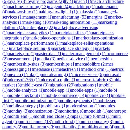
(
6
)
loyalty
(
3
)
loyalty-programs
(
2
)
ltv
(
1
)
mach
(
1
)
mach-architecture
(
1
)
machine-learning
(
13
)
magento
(
4
)
mailchimp
(
1
)
maintenance
(
4
)
make-or-buy
(
1
)
making-tax-digital
(
1
)
malaysia
(
1
)
managed-
services
(
1
)
management
(
1
)
manufacturing
(
53
)
margins
(
2
)
market-
analysis
(
1
)
marketing
(
10
)
marketing-automation
(
11
)
marketing-
platform
(
4
)
marketplace
(
22
)
marketplace-advertising
(
1
)
marketplace-analytics
(
1
)
marketplace-fees
(
1
)
marketplace-
integration
(
9
)
marketplace-operations
(
1
)
marketplace-optimization
(
1
)
marketplace-performance
(
1
)
marketplace-seller-operations
(
17
)
marketplace-selling
(
9
)
marketplace-strategy
(
1
)
markets
(
1
)
markets-pro
(
1
)
master-data
(
1
)
matter-management
(
1
)
mcommerce
(
2
)
measurement
(
1
)
media
(
3
)
medical-device
(
1
)
membership
(
2
)
membership-sites
(
3
)
memberships
(
1
)
mercadolibre
(
2
)
mes
(
2
)
messaging
(
1
)
metabase
(
1
)
metasfresh
(
1
)
method-crm
(
1
)
metrics
(
2
)
mexico
(
1
)
mfa
(
1
)
microlearning
(
1
)
microservices
(
6
)
microsoft
(
4
)
microsoft-365
(
1
)
microsoft-copilot
(
1
)
microsoft-fabric
(
3
)
mid-
market
(
3
)
middle-east
(
3
)
migration
(
29
)
migrations
(
1
)
mobile
(
1
)
mobile-analytics
(
1
)
mobile-app
(
1
)
mobile-apps
(
1
)
mobile-bi
(
1
)
mobile-checkout
(
1
)
mobile-commerce
(
14
)
mobile-cro
(
1
)
mobile-
first
(
1
)
mobile-optimization
(
1
)
mobile-payments
(
1
)
mobile-seo
(
1
)
mobile-strategy
(
1
)
mobile-ux
(
1
)
modernization
(
1
)
modules
(
2
)
monday
(
3
)
monetization
(
2
)
monitoring
(
8
)
monolith
(
1
)
monorepo
(
2
)
month-end
(
1
)
month-end-close
(
2
)
mps
(
1
)
mrp
(
6
)
mtd
(
1
)
multi-
agent
(
5
)
multi-channel
(
13
)
multi-cloud
(
1
)
multi-company
(
3
)
multi-
country
(
2
)
multi-currency
(
6
)
multi-entity
(
2
)
multi-location
(
4
)
multi-