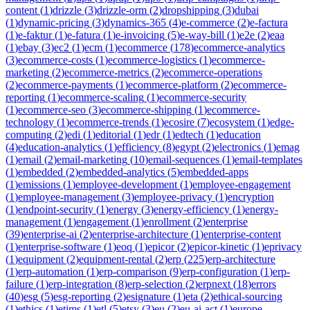
content
(
1
)
drizzle
(
3
)
drizzle-orm
(
2
)
dropshipping
(
3
)
dubai
(
1
)
dynamic-pricing
(
3
)
dynamics-365
(
4
)
e-commerce
(
2
)
e-factura
(
1
)
e-faktur
(
1
)
e-fatura
(
1
)
e-invoicing
(
5
)
e-way-bill
(
1
)
e2e
(
2
)
eaa
(
1
)
ebay
(
3
)
ec2
(
1
)
ecm
(
1
)
ecommerce
(
178
)
ecommerce-analytics
(
3
)
ecommerce-costs
(
1
)
ecommerce-logistics
(
1
)
ecommerce-
marketing
(
2
)
ecommerce-metrics
(
2
)
ecommerce-operations
(
2
)
ecommerce-payments
(
1
)
ecommerce-platform
(
2
)
ecommerce-
reporting
(
1
)
ecommerce-scaling
(
1
)
ecommerce-security
(
1
)
ecommerce-seo
(
3
)
ecommerce-shipping
(
1
)
ecommerce-
technology
(
1
)
ecommerce-trends
(
1
)
ecosire
(
7
)
ecosystem
(
1
)
edge-
computing
(
2
)
edi
(
1
)
editorial
(
1
)
edr
(
1
)
edtech
(
1
)
education
(
4
)
education-analytics
(
1
)
efficiency
(
8
)
egypt
(
2
)
electronics
(
1
)
emag
(
1
)
email
(
2
)
email-marketing
(
10
)
email-sequences
(
1
)
email-templates
(
1
)
embedded
(
2
)
embedded-analytics
(
5
)
embedded-apps
(
1
)
emissions
(
1
)
employee-development
(
1
)
employee-engagement
(
1
)
employee-management
(
3
)
employee-privacy
(
1
)
encryption
(
1
)
endpoint-security
(
1
)
energy
(
3
)
energy-efficiency
(
1
)
energy-
management
(
1
)
engagement
(
1
)
enrollment
(
2
)
enterprise
(
39
)
enterprise-ai
(
2
)
enterprise-architecture
(
1
)
enterprise-content
(
1
)
enterprise-software
(
1
)
eoq
(
1
)
epicor
(
2
)
epicor-kinetic
(
1
)
eprivacy
(
1
)
equipment
(
2
)
equipment-rental
(
2
)
erp
(
225
)
erp-architecture
(
1
)
erp-automation
(
1
)
erp-comparison
(
9
)
erp-configuration
(
1
)
erp-
failure
(
1
)
erp-integration
(
8
)
erp-selection
(
2
)
erpnext
(
18
)
errors
(
40
)
esg
(
5
)
esg-reporting
(
2
)
esignature
(
1
)
eta
(
2
)
ethical-sourcing
(
1
)
ethics
(
1
)
etims
(
1
)
etl
(
5
)
etsy
(
3
)
eu
(
2
)
eu-ai-act
(
1
)
europe