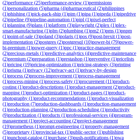
(
2
)
performance
(
25
)
performance-review
(
1
)
permissions
(
1
)
personalization
(
5
)
pharma
(
4
)
pharmaceutical
(
2
)
philippines
(
1
)
phishing
(
1
)
pick-pack-ship
(
1
)
pim
(
1
)
pipa
(
1
)
pipeda
(
1
)
pipedrive
(
2
)
pipeline
(
9
)
pipeline-automation
(
1
)
pipl
(
1
)
pixel-perfect
(
1
)
planning
(
9
)
plans
(
1
)
platform
(
3
)
playwright
(
2
)
plex
(
1
)
plex-
smart-manufacturing
(
1
)
plm
(
2
)
plumbing
(
1
)
pm2
(
1
)
pms
(
1
)
pnpm
(
1
)
point-of-sale
(
3
)
poland
(
3
)
polaris
(
1
)
pos
(
9
)
post-brexit
(
1
)
post-
implementation
(
2
)
postgres
(
2
)
postgresql
(
10
)
power-bi
(
79
)
power-
bi-premium
(
1
)
power-query
(
1
)
ppc
(
1
)
practice-management
(
2
)
precious-metals
(
1
)
predictive-analytics
(
4
)
predictive-maintenance
(
2
)
premium
(
2
)
preparation
(
1
)
prestashop
(
1
)
preventive
(
1
)
pricelists
(
1
)
pricing
(
19
)
pricing-optimization
(
1
)
pricing-strategy
(
3
)
printing
(
1
)
prisma
(
1
)
privacy
(
12
)
privacy-act
(
1
)
privacy-by-design
(
1
)
process
(
2
)
process-improvement
(
1
)
process-management
(
1
)
process-mining
(
1
)
process-safety
(
1
)
procurement
(
11
)
product-
costing
(
1
)
product-descriptions
(
1
)
product-management
(
2
)
product-
mapping
(
1
)
product-optimization
(
1
)
product-pages
(
1
)
product-
photography
(
1
)
product-recommendations
(
1
)
product-visualization
(
1
)
production
(
7
)
production-dashboards
(
1
)
production-management
(
1
)
production-planning
(
2
)
production-scheduling
(
1
)
productivity
(
9
)
productization
(
1
)
products
(
1
)
professional-services
(
4
)
program-
management
(
1
)
project-accounting
(
2
)
project-management
(
19
)
prometheus
(
1
)
prompt-engineering
(
1
)
property-management
(
5
)
proprietary
(
1
)
provincial-tax
(
1
)
public-sector
(
1
)
publishing
(
1
)
punchout-catalog
(
1
)
purchase
(
3
)
push-notifications
(
1
)
pwa