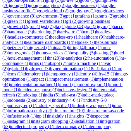
(
1
)
global-operations
(
1
)
gmp
(
2
)
go-live
(
2
)
gobd
(
1
)
gohighlevel
(
76
)
google
(
1
)
google-analytics
(
2
)
google-business
(
1
)
google-
business-profile
(
1
)
google-cloud
(
2
)
google-pay
(
1
)
google-reviews
(
1
)
governance
(
8
)
government
(
3
)
gpt
(
1
)
grafana
(
1
)
grants
(
2
)
graphql
(
3
)
green-it
(
1
)
green-warehouse
(
1
)
gri
(
2
)
growing-business
(
1
)
growth
(
1
)
grpc
(
1
)
gst
(
7
)
gta
(
1
)
guide
(
43
)
gxp
(
2
)
gym
(
1
)
haccp
(
2
)
handmade
(
3
)
hardening
(
2
)
hardware
(
1
)
hcm
(
1
)
headless
(
4
)
headless-commerce
(
3
)
headless-erp
(
1
)
healthcare
(
9
)
healthcare-
analytics
(
1
)
healthcare-dashboards
(
1
)
helpdesk
(
7
)
hepsiburada
(
1
)
hetzner
(
1
)
higher-ed
(
1
)
hipaa
(
5
)
hiring
(
4
)
hmac
(
1
)
hmrc
(
2
)
home-goods
(
1
)
home-services
(
1
)
hospitality
(
5
)
hosting
(
3
)
hotel
(
1
)
hotel-management
(
1
)
hr
(
20
)
hr-analytics
(
2
)
hr-automation
(
1
)
hr-
compliance
(
1
)
hrms
(
1
)
hubspot
(
7
)
human-machine
(
1
)
hvac
(
2
)
hybrid
(
1
)
hydrogen
(
3
)
hyperautomation
(
1
)
i18n
(
2
)
iam
(
1
)
ibm
(
1
)
icms
(
1
)
idempiere
(
1
)
idempotency
(
1
)
identity
(
4
)
ifrs-15
(
1
)
image-
optimization
(
1
)
impact
(
1
)
impact-measurement
(
1
)
implementation
(
44
)
implementation-partner
(
1
)
import
(
1
)
import-export
(
1
)
import-
mode
(
1
)
incident-response
(
3
)
inclusive-design
(
1
)
incremental-
refresh
(
2
)
indexing
(
1
)
india
(
5
)
india-gst
(
2
)
india-marketplace
(
1
)
indonesia
(
2
)
industry
(
4
)
industry-4-0
(
17
)
industry-5-0
(
1
)
industry-erp
(
1
)
industry-specific
(
1
)
industry-wrappers
(
1
)
infor
(
1
)
information-security
(
2
)
infrastructure
(
10
)
infrastructure-as-code
(
1
)
infusionsoft
(
1
)
inp
(
1
)
insightly
(
1
)
insights
(
2
)
inspection
(
1
)
instagram
(
1
)
instagram-shopping
(
2
)
installation
(
1
)
integration
(
63
)
intellectual-property
(
1
)
inter-company
(
1
)
intercompany