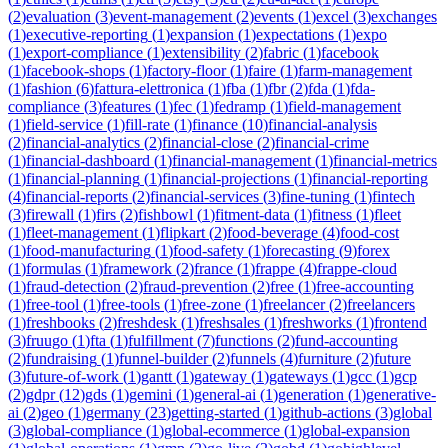
(
2
)
evaluation
(
3
)
event-management
(
2
)
events
(
1
)
excel
(
3
)
exchanges
(
1
)
executive-reporting
(
1
)
expansion
(
1
)
expectations
(
1
)
expo
(
1
)
export-compliance
(
1
)
extensibility
(
2
)
fabric
(
1
)
facebook
(
1
)
facebook-shops
(
1
)
factory-floor
(
1
)
faire
(
1
)
farm-management
(
1
)
fashion
(
6
)
fattura-elettronica
(
1
)
fba
(
1
)
fbr
(
2
)
fda
(
1
)
fda-
compliance
(
3
)
features
(
1
)
fec
(
1
)
fedramp
(
1
)
field-management
(
1
)
field-service
(
1
)
fill-rate
(
1
)
finance
(
10
)
financial-analysis
(
2
)
financial-analytics
(
2
)
financial-close
(
2
)
financial-crime
(
1
)
financial-dashboard
(
1
)
financial-management
(
1
)
financial-metrics
(
1
)
financial-planning
(
1
)
financial-projections
(
1
)
financial-reporting
(
4
)
financial-reports
(
2
)
financial-services
(
3
)
fine-tuning
(
1
)
fintech
(
3
)
firewall
(
1
)
firs
(
2
)
fishbowl
(
1
)
fitment-data
(
1
)
fitness
(
1
)
fleet
(
1
)
fleet-management
(
1
)
flipkart
(
2
)
food-beverage
(
4
)
food-cost
(
1
)
food-manufacturing
(
1
)
food-safety
(
1
)
forecasting
(
9
)
forex
(
1
)
formulas
(
1
)
framework
(
2
)
france
(
1
)
frappe
(
4
)
frappe-cloud
(
1
)
fraud-detection
(
2
)
fraud-prevention
(
2
)
free
(
1
)
free-accounting
(
1
)
free-tool
(
1
)
free-tools
(
1
)
free-zone
(
1
)
freelancer
(
2
)
freelancers
(
1
)
freshbooks
(
2
)
freshdesk
(
1
)
freshsales
(
1
)
freshworks
(
1
)
frontend
(
3
)
fruugo
(
1
)
fta
(
1
)
fulfillment
(
7
)
functions
(
2
)
fund-accounting
(
2
)
fundraising
(
1
)
funnel-builder
(
2
)
funnels
(
4
)
furniture
(
2
)
future
(
3
)
future-of-work
(
1
)
gantt
(
1
)
gateway
(
1
)
gateways
(
1
)
gcc
(
1
)
gcp
(
2
)
gdpr
(
12
)
gds
(
1
)
gemini
(
1
)
general-ai
(
1
)
generation
(
1
)
generative-
ai
(
2
)
geo
(
1
)
germany
(
23
)
getting-started
(
1
)
github-actions
(
3
)
global
(
3
)
global-compliance
(
1
)
global-ecommerce
(
1
)
global-expansion