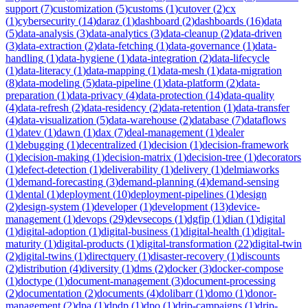
support
(
7
)
customization
(
5
)
customs
(
1
)
cutover
(
2
)
cx
(
1
)
cybersecurity
(
14
)
daraz
(
1
)
dashboard
(
2
)
dashboards
(
16
)
data
(
5
)
data-analysis
(
3
)
data-analytics
(
3
)
data-cleanup
(
2
)
data-driven
(
3
)
data-extraction
(
2
)
data-fetching
(
1
)
data-governance
(
1
)
data-
handling
(
1
)
data-hygiene
(
1
)
data-integration
(
2
)
data-lifecycle
(
1
)
data-literacy
(
1
)
data-mapping
(
1
)
data-mesh
(
1
)
data-migration
(
8
)
data-modeling
(
5
)
data-pipeline
(
1
)
data-platform
(
2
)
data-
preparation
(
1
)
data-privacy
(
4
)
data-protection
(
14
)
data-quality
(
4
)
data-refresh
(
2
)
data-residency
(
2
)
data-retention
(
1
)
data-transfer
(
4
)
data-visualization
(
5
)
data-warehouse
(
2
)
database
(
7
)
dataflows
(
1
)
datev
(
1
)
dawn
(
1
)
dax
(
7
)
deal-management
(
1
)
dealer
(
1
)
debugging
(
1
)
decentralized
(
1
)
decision
(
1
)
decision-framework
(
1
)
decision-making
(
1
)
decision-matrix
(
1
)
decision-tree
(
1
)
decorators
(
1
)
defect-detection
(
1
)
deliverability
(
1
)
delivery
(
1
)
delmiaworks
(
1
)
demand-forecasting
(
3
)
demand-planning
(
4
)
demand-sensing
(
1
)
dental
(
1
)
deployment
(
10
)
deployment-pipelines
(
1
)
design
(
2
)
design-system
(
1
)
developer
(
1
)
development
(
13
)
device-
management
(
1
)
devops
(
29
)
devsecops
(
1
)
dgfip
(
1
)
dian
(
1
)
digital
(
1
)
digital-adoption
(
1
)
digital-business
(
1
)
digital-health
(
1
)
digital-
maturity
(
1
)
digital-products
(
1
)
digital-transformation
(
22
)
digital-twin
(
2
)
digital-twins
(
1
)
directquery
(
1
)
disaster-recovery
(
1
)
discounts
(
2
)
distribution
(
4
)
diversity
(
1
)
dms
(
2
)
docker
(
3
)
docker-compose
(
1
)
doctype
(
1
)
document-management
(
3
)
document-processing
(
2
)
documentation
(
2
)
documents
(
4
)
dolibarr
(
1
)
domo
(
1
)
donor-
management
(
2
)
dpa
(
1
)
dpdp
(
1
)
dpo
(
1
)
drip-campaigns
(
1
)
drip-