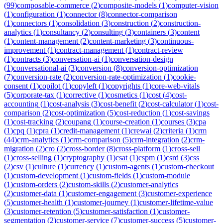
(
99
)
composable-commerce
(
2
)
composite-models
(
1
)
computer-vision
(
1
)
configuration
(
1
)
connector
(
8
)
connector-comparison
(
1
)
connectors
(
1
)
consolidation
(
3
)
construction
(
2
)
construction-
analytics
(
1
)
consultancy
(
2
)
consulting
(
3
)
containers
(
3
)
content
(
1
)
content-management
(
2
)
content-marketing
(
3
)
continuous-
improvement
(
1
)
contract-management
(
1
)
contract-review
(
1
)
contracts
(
3
)
conversation-ai
(
1
)
conversation-design
(
1
)
conversational-ai
(
3
)
conversion
(
8
)
conversion-optimization
(
7
)
conversion-rate
(
2
)
conversion-rate-optimization
(
1
)
cookie-
consent
(
1
)
copilot
(
1
)
copyleft
(
1
)
copyrights
(
1
)
core-web-vitals
(
5
)
corporate-tax
(
1
)
corrective
(
1
)
cosmetics
(
1
)
cost
(
4
)
cost-
accounting
(
1
)
cost-analysis
(
3
)
cost-benefit
(
2
)
cost-calculator
(
1
)
cost-
comparison
(
2
)
cost-optimization
(
5
)
cost-reduction
(
1
)
cost-savings
(
1
)
cost-tracking
(
2
)
coupang
(
1
)
course-creation
(
1
)
courses
(
3
)
cpa
(
1
)
cpq
(
1
)
cpra
(
1
)
credit-management
(
1
)
crewai
(
2
)
criteria
(
1
)
crm
(
44
)
crm-analytics
(
1
)
crm-comparison
(
5
)
crm-integration
(
2
)
crm-
migration
(
2
)
cro
(
2
)
cross-border
(
8
)
cross-platform
(
1
)
cross-sell
(
1
)
cross-selling
(
1
)
cryptography
(
1
)
csat
(
1
)
cspm
(
1
)
csrd
(
3
)
css
(
2
)
csv
(
1
)
culture
(
1
)
currency
(
1
)
custom-agents
(
1
)
custom-checkout
(
1
)
custom-development
(
1
)
custom-fields
(
1
)
custom-module
(
1
)
custom-orders
(
2
)
custom-skills
(
2
)
customer-analytics
(
2
)
customer-data
(
1
)
customer-engagement
(
3
)
customer-experience
(
5
)
customer-health
(
1
)
customer-journey
(
1
)
customer-lifetime-value
(
3
)
customer-retention
(
5
)
customer-satisfaction
(
1
)
customer-
segmentation
(
2
)
customer-service
(
7
)
customer-success
(
5
)
customer-