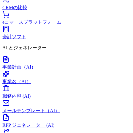
CRMの比較
eコマースプラットフォーム
会計ソフト
AI とジェネレーター
事業計画（AI）
事業名（AI）
職務内容 (AI)
メールテンプレート（AI）
RFP ジェネレーター (AI)