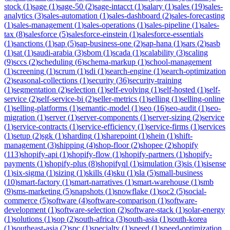
stock
(
1
)
sage
(
1
)
sage-50
(
2
)
sage-intacct
(
1
)
salary
(
1
)
sales
(
19
)
sales-
analytics
(
3
)
sales-automation
(
1
)
sales-dashboard
(
2
)
sales-forecasting
(
1
)
sales-management
(
1
)
sales-operations
(
1
)
sales-pipeline
(
1
)
sales-
tax
(
8
)
salesforce
(
5
)
salesforce-einstein
(
1
)
salesforce-essentials
(
1
)
sanctions
(
1
)
sap
(
5
)
sap-business-one
(
2
)
sap-hana
(
1
)
sars
(
2
)
sasb
(
1
)
sat
(
1
)
saudi-arabia
(
3
)
sbom
(
1
)
scada
(
1
)
scalability
(
3
)
scaling
(
9
)
sccs
(
2
)
scheduling
(
6
)
schema-markup
(
1
)
school-management
(
1
)
screening
(
1
)
scrum
(
1
)
sdi
(
1
)
search-engine
(
1
)
search-optimization
(
2
)
seasonal-collections
(
1
)
security
(
36
)
security-training
(
1
)
segmentation
(
2
)
selection
(
1
)
self-evolving
(
1
)
self-hosted
(
1
)
self-
service
(
2
)
self-service-bi
(
2
)
seller-metrics
(
1
)
selling
(
1
)
selling-online
(
1
)
selling-platforms
(
1
)
semantic-model
(
1
)
seo
(
16
)
seo-audit
(
1
)
seo-
migration
(
1
)
server
(
1
)
server-components
(
1
)
server-sizing
(
2
)
service
(
1
)
service-contracts
(
1
)
service-efficiency
(
1
)
service-firms
(
1
)
services
(
1
)
setup
(
2
)
sgk
(
1
)
sharding
(
1
)
sharepoint
(
1
)
shein
(
1
)
shift-
management
(
3
)
shipping
(
4
)
shop-floor
(
2
)
shopee
(
2
)
shopify
(
113
)
shopify-api
(
1
)
shopify-flow
(
1
)
shopify-partners
(
1
)
shopify-
payments
(
1
)
shopify-plus
(
8
)
shopifyql
(
1
)
simulation
(
3
)
sis
(
1
)
sisense
(
1
)
six-sigma
(
1
)
sizing
(
1
)
skills
(
4
)
sku
(
1
)
sla
(
5
)
small-business
(
10
)
smart-factory
(
1
)
smart-narratives
(
1
)
smart-warehouse
(
1
)
smb
(
9
)
sms-marketing
(
5
)
snapshots
(
1
)
snowflake
(
1
)
soc2
(
5
)
social-
commerce
(
5
)
software
(
4
)
software-comparison
(
1
)
software-
development
(
1
)
software-selection
(
2
)
software-stack
(
1
)
solar-energy
(
1
)
solutions
(
1
)
sop
(
2
)
south-africa
(
3
)
south-asia
(
1
)
south-korea
(
1
)
southeast-asia
(
2
)
spc
(
1
)
specialty
(
1
)
speed
(
1
)
speed-optimization