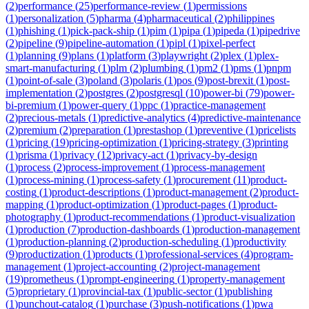
(
2
)
performance
(
25
)
performance-review
(
1
)
permissions
(
1
)
personalization
(
5
)
pharma
(
4
)
pharmaceutical
(
2
)
philippines
(
1
)
phishing
(
1
)
pick-pack-ship
(
1
)
pim
(
1
)
pipa
(
1
)
pipeda
(
1
)
pipedrive
(
2
)
pipeline
(
9
)
pipeline-automation
(
1
)
pipl
(
1
)
pixel-perfect
(
1
)
planning
(
9
)
plans
(
1
)
platform
(
3
)
playwright
(
2
)
plex
(
1
)
plex-
smart-manufacturing
(
1
)
plm
(
2
)
plumbing
(
1
)
pm2
(
1
)
pms
(
1
)
pnpm
(
1
)
point-of-sale
(
3
)
poland
(
3
)
polaris
(
1
)
pos
(
9
)
post-brexit
(
1
)
post-
implementation
(
2
)
postgres
(
2
)
postgresql
(
10
)
power-bi
(
79
)
power-
bi-premium
(
1
)
power-query
(
1
)
ppc
(
1
)
practice-management
(
2
)
precious-metals
(
1
)
predictive-analytics
(
4
)
predictive-maintenance
(
2
)
premium
(
2
)
preparation
(
1
)
prestashop
(
1
)
preventive
(
1
)
pricelists
(
1
)
pricing
(
19
)
pricing-optimization
(
1
)
pricing-strategy
(
3
)
printing
(
1
)
prisma
(
1
)
privacy
(
12
)
privacy-act
(
1
)
privacy-by-design
(
1
)
process
(
2
)
process-improvement
(
1
)
process-management
(
1
)
process-mining
(
1
)
process-safety
(
1
)
procurement
(
11
)
product-
costing
(
1
)
product-descriptions
(
1
)
product-management
(
2
)
product-
mapping
(
1
)
product-optimization
(
1
)
product-pages
(
1
)
product-
photography
(
1
)
product-recommendations
(
1
)
product-visualization
(
1
)
production
(
7
)
production-dashboards
(
1
)
production-management
(
1
)
production-planning
(
2
)
production-scheduling
(
1
)
productivity
(
9
)
productization
(
1
)
products
(
1
)
professional-services
(
4
)
program-
management
(
1
)
project-accounting
(
2
)
project-management
(
19
)
prometheus
(
1
)
prompt-engineering
(
1
)
property-management
(
5
)
proprietary
(
1
)
provincial-tax
(
1
)
public-sector
(
1
)
publishing
(
1
)
punchout-catalog
(
1
)
purchase
(
3
)
push-notifications
(
1
)
pwa