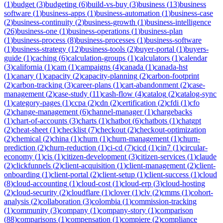
(
1
)
budget
(
3
)
budgeting
(
6
)
build-vs-buy
(
3
)
business
(
13
)
business
software
(
1
)
business-apps
(
1
)
business-automation
(
1
)
business-case
(
2
)
business-continuity
(
2
)
business-growth
(
1
)
business-intelligence
(
26
)
business-one
(
1
)
business-operations
(
1
)
business-plan
(
1
)
business-process
(
8
)
business-processes
(
1
)
business-software
(
1
)
business-strategy
(
12
)
business-tools
(
2
)
buyer-portal
(
1
)
buyers-
guide
(
1
)
caching
(
6
)
calculation-groups
(
1
)
calculators
(
1
)
calendar
(
3
)
california
(
1
)
cam
(
1
)
campaigns
(
4
)
canada
(
1
)
canada-hst
(
1
)
canary
(
1
)
capacity
(
2
)
capacity-planning
(
2
)
carbon-footprint
(
2
)
carbon-tracking
(
3
)
career-plans
(
1
)
cart-abandonment
(
2
)
case-
management
(
2
)
case-study
(
11
)
cash-flow
(
4
)
catalog
(
2
)
catalog-sync
(
1
)
category-pages
(
1
)
ccpa
(
2
)
cdn
(
2
)
certification
(
2
)
cfdi
(
1
)
cfo
(
2
)
change-management
(
6
)
channel-manager
(
1
)
chargebacks
(
1
)
chart-of-accounts
(
3
)
charts
(
1
)
chatbot
(
6
)
chatbots
(
1
)
chatgpt
(
2
)
cheat-sheet
(
1
)
checklist
(
7
)
checkout
(
2
)
checkout-optimization
(
2
)
chemical
(
2
)
china
(
1
)
churn
(
1
)
churn-management
(
1
)
churn-
prediction
(
2
)
churn-reduction
(
1
)
ci-cd
(
7
)
cicd
(
1
)
cin7
(
1
)
circular-
economy
(
1
)
cis
(
1
)
citizen-development
(
3
)
citizen-services
(
1
)
claude
(
2
)
clickfunnels
(
2
)
client-acquisition
(
1
)
client-management
(
2
)
client-
onboarding
(
1
)
client-portal
(
2
)
client-setup
(
1
)
client-success
(
1
)
cloud
(
8
)
cloud-accounting
(
1
)
cloud-cost
(
1
)
cloud-erp
(
3
)
cloud-hosting
(
2
)
cloud-security
(
2
)
cloudflare
(
1
)
clover
(
1
)
clv
(
2
)
cmms
(
1
)
cohort-
analysis
(
2
)
collaboration
(
3
)
colombia
(
1
)
commission-tracking
(
1
)
community
(
3
)
company
(
1
)
company-story
(
1
)
comparison
(
88
)
comparisons
(
1
)
compensation
(
1
)
compiere
(
2
)
compliance