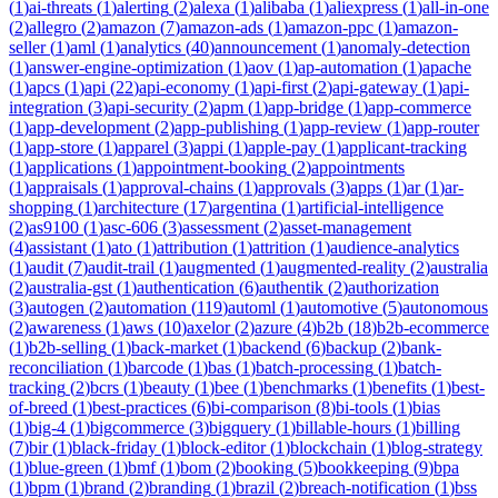
(
1
)
ai-threats
(
1
)
alerting
(
2
)
alexa
(
1
)
alibaba
(
1
)
aliexpress
(
1
)
all-in-one
(
2
)
allegro
(
2
)
amazon
(
7
)
amazon-ads
(
1
)
amazon-ppc
(
1
)
amazon-
seller
(
1
)
aml
(
1
)
analytics
(
40
)
announcement
(
1
)
anomaly-detection
(
1
)
answer-engine-optimization
(
1
)
aov
(
1
)
ap-automation
(
1
)
apache
(
1
)
apcs
(
1
)
api
(
22
)
api-economy
(
1
)
api-first
(
2
)
api-gateway
(
1
)
api-
integration
(
3
)
api-security
(
2
)
apm
(
1
)
app-bridge
(
1
)
app-commerce
(
1
)
app-development
(
2
)
app-publishing
(
1
)
app-review
(
1
)
app-router
(
1
)
app-store
(
1
)
apparel
(
3
)
appi
(
1
)
apple-pay
(
1
)
applicant-tracking
(
1
)
applications
(
1
)
appointment-booking
(
2
)
appointments
(
1
)
appraisals
(
1
)
approval-chains
(
1
)
approvals
(
3
)
apps
(
1
)
ar
(
1
)
ar-
shopping
(
1
)
architecture
(
17
)
argentina
(
1
)
artificial-intelligence
(
2
)
as9100
(
1
)
asc-606
(
3
)
assessment
(
2
)
asset-management
(
4
)
assistant
(
1
)
ato
(
1
)
attribution
(
1
)
attrition
(
1
)
audience-analytics
(
1
)
audit
(
7
)
audit-trail
(
1
)
augmented
(
1
)
augmented-reality
(
2
)
australia
(
2
)
australia-gst
(
1
)
authentication
(
6
)
authentik
(
2
)
authorization
(
3
)
autogen
(
2
)
automation
(
119
)
automl
(
1
)
automotive
(
5
)
autonomous
(
2
)
awareness
(
1
)
aws
(
10
)
axelor
(
2
)
azure
(
4
)
b2b
(
18
)
b2b-ecommerce
(
1
)
b2b-selling
(
1
)
back-market
(
1
)
backend
(
6
)
backup
(
2
)
bank-
reconciliation
(
1
)
barcode
(
1
)
bas
(
1
)
batch-processing
(
1
)
batch-
tracking
(
2
)
bcrs
(
1
)
beauty
(
1
)
bee
(
1
)
benchmarks
(
1
)
benefits
(
1
)
best-
of-breed
(
1
)
best-practices
(
6
)
bi-comparison
(
8
)
bi-tools
(
1
)
bias
(
1
)
big-4
(
1
)
bigcommerce
(
3
)
bigquery
(
1
)
billable-hours
(
1
)
billing
(
7
)
bir
(
1
)
black-friday
(
1
)
block-editor
(
1
)
blockchain
(
1
)
blog-strategy
(
1
)
blue-green
(
1
)
bmf
(
1
)
bom
(
2
)
booking
(
5
)
bookkeeping
(
9
)
bpa
(
1
)
bpm
(
1
)
brand
(
2
)
branding
(
1
)
brazil
(
2
)
breach-notification
(
1
)
bss