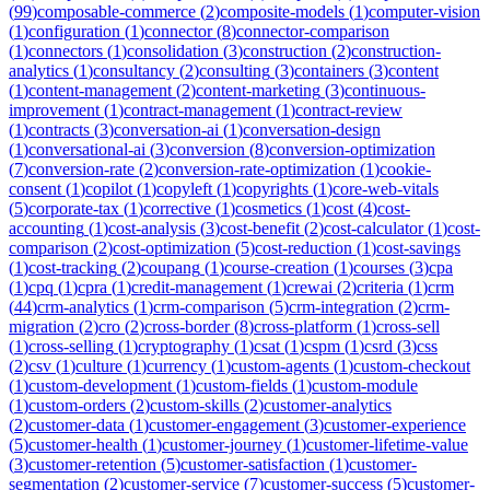
(
99
)
composable-commerce
(
2
)
composite-models
(
1
)
computer-vision
(
1
)
configuration
(
1
)
connector
(
8
)
connector-comparison
(
1
)
connectors
(
1
)
consolidation
(
3
)
construction
(
2
)
construction-
analytics
(
1
)
consultancy
(
2
)
consulting
(
3
)
containers
(
3
)
content
(
1
)
content-management
(
2
)
content-marketing
(
3
)
continuous-
improvement
(
1
)
contract-management
(
1
)
contract-review
(
1
)
contracts
(
3
)
conversation-ai
(
1
)
conversation-design
(
1
)
conversational-ai
(
3
)
conversion
(
8
)
conversion-optimization
(
7
)
conversion-rate
(
2
)
conversion-rate-optimization
(
1
)
cookie-
consent
(
1
)
copilot
(
1
)
copyleft
(
1
)
copyrights
(
1
)
core-web-vitals
(
5
)
corporate-tax
(
1
)
corrective
(
1
)
cosmetics
(
1
)
cost
(
4
)
cost-
accounting
(
1
)
cost-analysis
(
3
)
cost-benefit
(
2
)
cost-calculator
(
1
)
cost-
comparison
(
2
)
cost-optimization
(
5
)
cost-reduction
(
1
)
cost-savings
(
1
)
cost-tracking
(
2
)
coupang
(
1
)
course-creation
(
1
)
courses
(
3
)
cpa
(
1
)
cpq
(
1
)
cpra
(
1
)
credit-management
(
1
)
crewai
(
2
)
criteria
(
1
)
crm
(
44
)
crm-analytics
(
1
)
crm-comparison
(
5
)
crm-integration
(
2
)
crm-
migration
(
2
)
cro
(
2
)
cross-border
(
8
)
cross-platform
(
1
)
cross-sell
(
1
)
cross-selling
(
1
)
cryptography
(
1
)
csat
(
1
)
cspm
(
1
)
csrd
(
3
)
css
(
2
)
csv
(
1
)
culture
(
1
)
currency
(
1
)
custom-agents
(
1
)
custom-checkout
(
1
)
custom-development
(
1
)
custom-fields
(
1
)
custom-module
(
1
)
custom-orders
(
2
)
custom-skills
(
2
)
customer-analytics
(
2
)
customer-data
(
1
)
customer-engagement
(
3
)
customer-experience
(
5
)
customer-health
(
1
)
customer-journey
(
1
)
customer-lifetime-value
(
3
)
customer-retention
(
5
)
customer-satisfaction
(
1
)
customer-
segmentation
(
2
)
customer-service
(
7
)
customer-success
(
5
)
customer-