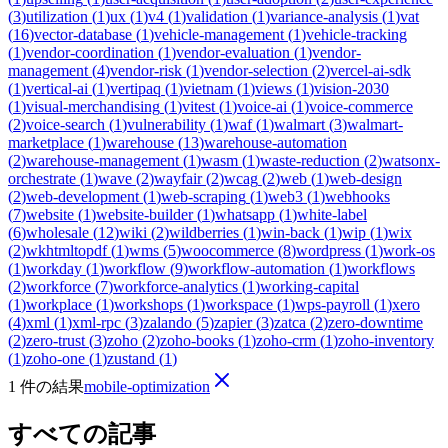
(
3
)
utilization
(
1
)
ux
(
1
)
v4
(
1
)
validation
(
1
)
variance-analysis
(
1
)
vat
(
16
)
vector-database
(
1
)
vehicle-management
(
1
)
vehicle-tracking
(
1
)
vendor-coordination
(
1
)
vendor-evaluation
(
1
)
vendor-
management
(
4
)
vendor-risk
(
1
)
vendor-selection
(
2
)
vercel-ai-sdk
(
1
)
vertical-ai
(
1
)
vertipaq
(
1
)
vietnam
(
1
)
views
(
1
)
vision-2030
(
1
)
visual-merchandising
(
1
)
vitest
(
1
)
voice-ai
(
1
)
voice-commerce
(
2
)
voice-search
(
1
)
vulnerability
(
1
)
waf
(
1
)
walmart
(
3
)
walmart-
marketplace
(
1
)
warehouse
(
13
)
warehouse-automation
(
2
)
warehouse-management
(
1
)
wasm
(
1
)
waste-reduction
(
2
)
watsonx-
orchestrate
(
1
)
wave
(
2
)
wayfair
(
2
)
wcag
(
2
)
web
(
1
)
web-design
(
2
)
web-development
(
1
)
web-scraping
(
1
)
web3
(
1
)
webhooks
(
7
)
website
(
1
)
website-builder
(
1
)
whatsapp
(
1
)
white-label
(
6
)
wholesale
(
12
)
wiki
(
2
)
wildberries
(
1
)
win-back
(
1
)
wip
(
1
)
wix
(
2
)
wkhtmltopdf
(
1
)
wms
(
5
)
woocommerce
(
8
)
wordpress
(
1
)
work-os
(
1
)
workday
(
1
)
workflow
(
9
)
workflow-automation
(
1
)
workflows
(
2
)
workforce
(
7
)
workforce-analytics
(
1
)
working-capital
(
1
)
workplace
(
1
)
workshops
(
1
)
workspace
(
1
)
wps-payroll
(
1
)
xero
(
4
)
xml
(
1
)
xml-rpc
(
3
)
zalando
(
5
)
zapier
(
3
)
zatca
(
2
)
zero-downtime
(
2
)
zero-trust
(
3
)
zoho
(
2
)
zoho-books
(
1
)
zoho-crm
(
1
)
zoho-inventory
(
1
)
zoho-one
(
1
)
zustand
(
1
)
1 件の結果
mobile-optimization
すべての記事