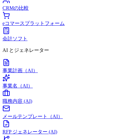
CRMの比較
eコマースプラットフォーム
会計ソフト
AI とジェネレーター
事業計画（AI）
事業名（AI）
職務内容 (AI)
メールテンプレート（AI）
RFP ジェネレーター (AI)