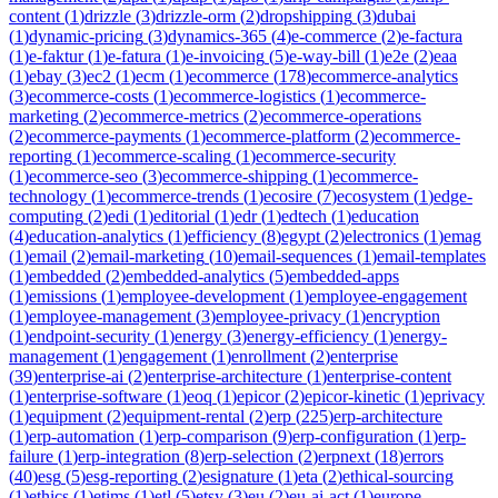
content
(
1
)
drizzle
(
3
)
drizzle-orm
(
2
)
dropshipping
(
3
)
dubai
(
1
)
dynamic-pricing
(
3
)
dynamics-365
(
4
)
e-commerce
(
2
)
e-factura
(
1
)
e-faktur
(
1
)
e-fatura
(
1
)
e-invoicing
(
5
)
e-way-bill
(
1
)
e2e
(
2
)
eaa
(
1
)
ebay
(
3
)
ec2
(
1
)
ecm
(
1
)
ecommerce
(
178
)
ecommerce-analytics
(
3
)
ecommerce-costs
(
1
)
ecommerce-logistics
(
1
)
ecommerce-
marketing
(
2
)
ecommerce-metrics
(
2
)
ecommerce-operations
(
2
)
ecommerce-payments
(
1
)
ecommerce-platform
(
2
)
ecommerce-
reporting
(
1
)
ecommerce-scaling
(
1
)
ecommerce-security
(
1
)
ecommerce-seo
(
3
)
ecommerce-shipping
(
1
)
ecommerce-
technology
(
1
)
ecommerce-trends
(
1
)
ecosire
(
7
)
ecosystem
(
1
)
edge-
computing
(
2
)
edi
(
1
)
editorial
(
1
)
edr
(
1
)
edtech
(
1
)
education
(
4
)
education-analytics
(
1
)
efficiency
(
8
)
egypt
(
2
)
electronics
(
1
)
emag
(
1
)
email
(
2
)
email-marketing
(
10
)
email-sequences
(
1
)
email-templates
(
1
)
embedded
(
2
)
embedded-analytics
(
5
)
embedded-apps
(
1
)
emissions
(
1
)
employee-development
(
1
)
employee-engagement
(
1
)
employee-management
(
3
)
employee-privacy
(
1
)
encryption
(
1
)
endpoint-security
(
1
)
energy
(
3
)
energy-efficiency
(
1
)
energy-
management
(
1
)
engagement
(
1
)
enrollment
(
2
)
enterprise
(
39
)
enterprise-ai
(
2
)
enterprise-architecture
(
1
)
enterprise-content
(
1
)
enterprise-software
(
1
)
eoq
(
1
)
epicor
(
2
)
epicor-kinetic
(
1
)
eprivacy
(
1
)
equipment
(
2
)
equipment-rental
(
2
)
erp
(
225
)
erp-architecture
(
1
)
erp-automation
(
1
)
erp-comparison
(
9
)
erp-configuration
(
1
)
erp-
failure
(
1
)
erp-integration
(
8
)
erp-selection
(
2
)
erpnext
(
18
)
errors
(
40
)
esg
(
5
)
esg-reporting
(
2
)
esignature
(
1
)
eta
(
2
)
ethical-sourcing
(
1
)
ethics
(
1
)
etims
(
1
)
etl
(
5
)
etsy
(
3
)
eu
(
2
)
eu-ai-act
(
1
)
europe