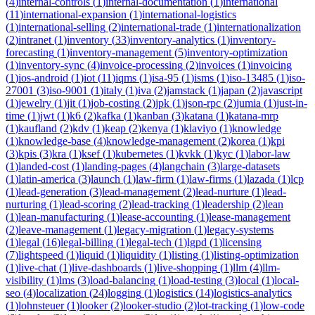
(
4
)
internal-controls
(
1
)
internal-documentation
(
1
)
international
(
11
)
international-expansion
(
1
)
international-logistics
(
1
)
international-selling
(
2
)
international-trade
(
1
)
internationalization
(
2
)
intranet
(
1
)
inventory
(
33
)
inventory-analytics
(
1
)
inventory-
forecasting
(
1
)
inventory-management
(
5
)
inventory-optimization
(
1
)
inventory-sync
(
4
)
invoice-processing
(
2
)
invoices
(
1
)
invoicing
(
1
)
ios-android
(
1
)
iot
(
11
)
iqms
(
1
)
isa-95
(
1
)
isms
(
1
)
iso-13485
(
1
)
iso-
27001
(
3
)
iso-9001
(
1
)
italy
(
1
)
iva
(
2
)
jamstack
(
1
)
japan
(
2
)
javascript
(
1
)
jewelry
(
1
)
jit
(
1
)
job-costing
(
2
)
jpk
(
1
)
json-rpc
(
2
)
jumia
(
1
)
just-in-
time
(
1
)
jwt
(
1
)
k6
(
2
)
kafka
(
1
)
kanban
(
3
)
katana
(
1
)
katana-mrp
(
1
)
kaufland
(
2
)
kdv
(
1
)
keap
(
2
)
kenya
(
1
)
klaviyo
(
1
)
knowledge
(
1
)
knowledge-base
(
4
)
knowledge-management
(
2
)
korea
(
1
)
kpi
(
3
)
kpis
(
3
)
kra
(
1
)
ksef
(
1
)
kubernetes
(
1
)
kvkk
(
1
)
kyc
(
1
)
labor-law
(
1
)
landed-cost
(
1
)
landing-pages
(
4
)
langchain
(
3
)
large-datasets
(
1
)
latin-america
(
3
)
launch
(
1
)
law-firm
(
1
)
law-firms
(
1
)
lazada
(
1
)
lcp
(
1
)
lead-generation
(
3
)
lead-management
(
2
)
lead-nurture
(
1
)
lead-
nurturing
(
1
)
lead-scoring
(
2
)
lead-tracking
(
1
)
leadership
(
2
)
lean
(
1
)
lean-manufacturing
(
1
)
lease-accounting
(
1
)
lease-management
(
2
)
leave-management
(
1
)
legacy-migration
(
1
)
legacy-systems
(
1
)
legal
(
16
)
legal-billing
(
1
)
legal-tech
(
1
)
lgpd
(
1
)
licensing
(
7
)
lightspeed
(
1
)
liquid
(
1
)
liquidity
(
1
)
listing
(
1
)
listing-optimization
(
1
)
live-chat
(
1
)
live-dashboards
(
1
)
live-shopping
(
1
)
llm
(
4
)
llm-
visibility
(
1
)
lms
(
3
)
load-balancing
(
1
)
load-testing
(
3
)
local
(
1
)
local-
seo
(
4
)
localization
(
24
)
logging
(
1
)
logistics
(
14
)
logistics-analytics
(
1
)
lohnsteuer
(
1
)
looker
(
2
)
looker-studio
(
2
)
lot-tracking
(
1
)
low-code