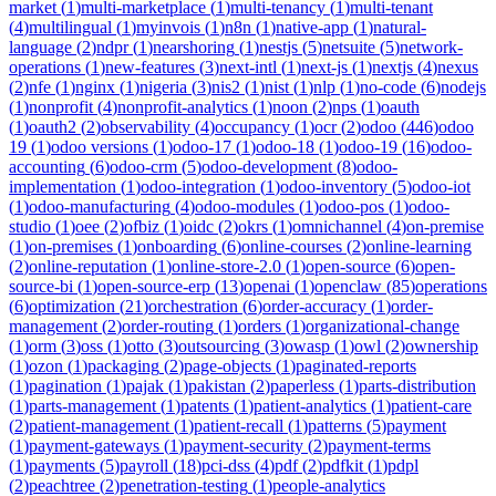
market
(
1
)
multi-marketplace
(
1
)
multi-tenancy
(
1
)
multi-tenant
(
4
)
multilingual
(
1
)
myinvois
(
1
)
n8n
(
1
)
native-app
(
1
)
natural-
language
(
2
)
ndpr
(
1
)
nearshoring
(
1
)
nestjs
(
5
)
netsuite
(
5
)
network-
operations
(
1
)
new-features
(
3
)
next-intl
(
1
)
next-js
(
1
)
nextjs
(
4
)
nexus
(
2
)
nfe
(
1
)
nginx
(
1
)
nigeria
(
3
)
nis2
(
1
)
nist
(
1
)
nlp
(
1
)
no-code
(
6
)
nodejs
(
1
)
nonprofit
(
4
)
nonprofit-analytics
(
1
)
noon
(
2
)
nps
(
1
)
oauth
(
1
)
oauth2
(
2
)
observability
(
4
)
occupancy
(
1
)
ocr
(
2
)
odoo
(
446
)
odoo
19
(
1
)
odoo versions
(
1
)
odoo-17
(
1
)
odoo-18
(
1
)
odoo-19
(
16
)
odoo-
accounting
(
6
)
odoo-crm
(
5
)
odoo-development
(
8
)
odoo-
implementation
(
1
)
odoo-integration
(
1
)
odoo-inventory
(
5
)
odoo-iot
(
1
)
odoo-manufacturing
(
4
)
odoo-modules
(
1
)
odoo-pos
(
1
)
odoo-
studio
(
1
)
oee
(
2
)
ofbiz
(
1
)
oidc
(
2
)
okrs
(
1
)
omnichannel
(
4
)
on-premise
(
1
)
on-premises
(
1
)
onboarding
(
6
)
online-courses
(
2
)
online-learning
(
2
)
online-reputation
(
1
)
online-store-2.0
(
1
)
open-source
(
6
)
open-
source-bi
(
1
)
open-source-erp
(
13
)
openai
(
1
)
openclaw
(
85
)
operations
(
6
)
optimization
(
21
)
orchestration
(
6
)
order-accuracy
(
1
)
order-
management
(
2
)
order-routing
(
1
)
orders
(
1
)
organizational-change
(
1
)
orm
(
3
)
oss
(
1
)
otto
(
3
)
outsourcing
(
3
)
owasp
(
1
)
owl
(
2
)
ownership
(
1
)
ozon
(
1
)
packaging
(
2
)
page-objects
(
1
)
paginated-reports
(
1
)
pagination
(
1
)
pajak
(
1
)
pakistan
(
2
)
paperless
(
1
)
parts-distribution
(
1
)
parts-management
(
1
)
patents
(
1
)
patient-analytics
(
1
)
patient-care
(
2
)
patient-management
(
1
)
patient-recall
(
1
)
patterns
(
5
)
payment
(
1
)
payment-gateways
(
1
)
payment-security
(
2
)
payment-terms
(
1
)
payments
(
5
)
payroll
(
18
)
pci-dss
(
4
)
pdf
(
2
)
pdfkit
(
1
)
pdpl
(
2
)
peachtree
(
2
)
penetration-testing
(
1
)
people-analytics