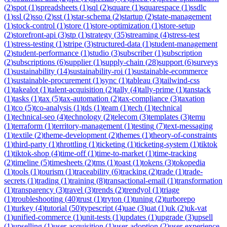
(
2
)
spot
(
1
)
spreadsheets
(
1
)
sql
(
2
)
square
(
1
)
squarespace
(
1
)
ssdlc
(
1
)
ssl
(
2
)
sso
(
2
)
sst
(
1
)
star-schema
(
2
)
startup
(
2
)
state-management
(
1
)
stock-control
(
1
)
store
(
1
)
store-optimization
(
1
)
store-setup
(
2
)
storefront-api
(
3
)
stp
(
1
)
strategy
(
35
)
streaming
(
4
)
stress-test
(
1
)
stress-testing
(
1
)
stripe
(
3
)
structured-data
(
1
)
student-management
(
2
)
student-performance
(
1
)
studio
(
3
)
subscriber
(
1
)
subscription
(
2
)
subscriptions
(
6
)
supplier
(
1
)
supply-chain
(
28
)
support
(
6
)
surveys
(
1
)
sustainability
(
14
)
sustainability-roi
(
1
)
sustainable-ecommerce
(
1
)
sustainable-procurement
(
1
)
sync
(
1
)
tableau
(
3
)
tailwind-css
(
1
)
takealot
(
1
)
talent-acquisition
(
2
)
tally
(
4
)
tally-prime
(
1
)
tanstack
(
1
)
tasks
(
1
)
tax
(
5
)
tax-automation
(
2
)
tax-compliance
(
3
)
taxation
(
1
)
tco
(
5
)
tco-analysis
(
1
)
tds
(
1
)
team
(
1
)
tech
(
1
)
technical
(
1
)
technical-seo
(
4
)
technology
(
2
)
telecom
(
3
)
templates
(
3
)
temu
(
1
)
terraform
(
1
)
territory-management
(
1
)
testing
(
7
)
text-messaging
(
1
)
textile
(
2
)
theme-development
(
2
)
themes
(
1
)
theory-of-constraints
(
1
)
third-party
(
1
)
throttling
(
1
)
ticketing
(
1
)
ticketing-system
(
1
)
tiktok
(
1
)
tiktok-shop
(
4
)
time-off
(
1
)
time-to-market
(
1
)
time-tracking
(
2
)
timeline
(
5
)
timesheets
(
2
)
tms
(
1
)
toast
(
1
)
tokens
(
3
)
tokopedia
(
1
)
tools
(
1
)
tourism
(
1
)
traceability
(
6
)
tracking
(
2
)
trade
(
1
)
trade-
secrets
(
1
)
trading
(
1
)
training
(
8
)
transactional-email
(
1
)
transformation
(
1
)
transparency
(
3
)
travel
(
3
)
trends
(
2
)
trendyol
(
1
)
triage
(
1
)
troubleshooting
(
40
)
trust
(
1
)
tryton
(
1
)
tuning
(
2
)
turborepo
(
1
)
turkey
(
4
)
tutorial
(
50
)
typescript
(
4
)
uae
(
3
)
uat
(
1
)
uk
(
2
)
uk-vat
(
1
)
unified-commerce
(
1
)
unit-tests
(
1
)
updates
(
1
)
upgrade
(
3
)
upsell
(
1
)
upselling
(
1
)
user-acquisition
(
1
)
user-adoption
(
2
)
user-experience