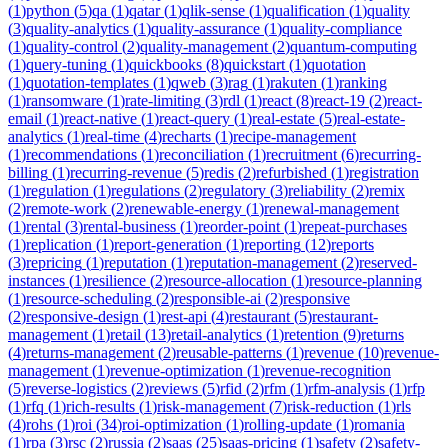
(
1
)
python
(
5
)
qa
(
1
)
qatar
(
1
)
qlik-sense
(
1
)
qualification
(
1
)
quality
(
3
)
quality-analytics
(
1
)
quality-assurance
(
1
)
quality-compliance
(
1
)
quality-control
(
2
)
quality-management
(
2
)
quantum-computing
(
1
)
query-tuning
(
1
)
quickbooks
(
8
)
quickstart
(
1
)
quotation
(
1
)
quotation-templates
(
1
)
qweb
(
3
)
rag
(
1
)
rakuten
(
1
)
ranking
(
1
)
ransomware
(
1
)
rate-limiting
(
3
)
rdl
(
1
)
react
(
8
)
react-19
(
2
)
react-
email
(
1
)
react-native
(
1
)
react-query
(
1
)
real-estate
(
5
)
real-estate-
analytics
(
1
)
real-time
(
4
)
recharts
(
1
)
recipe-management
(
1
)
recommendations
(
1
)
reconciliation
(
1
)
recruitment
(
6
)
recurring-
billing
(
1
)
recurring-revenue
(
5
)
redis
(
2
)
refurbished
(
1
)
registration
(
1
)
regulation
(
1
)
regulations
(
2
)
regulatory
(
3
)
reliability
(
2
)
remix
(
2
)
remote-work
(
2
)
renewable-energy
(
1
)
renewal-management
(
1
)
rental
(
3
)
rental-business
(
1
)
reorder-point
(
1
)
repeat-purchases
(
1
)
replication
(
1
)
report-generation
(
1
)
reporting
(
12
)
reports
(
3
)
repricing
(
1
)
reputation
(
1
)
reputation-management
(
2
)
reserved-
instances
(
1
)
resilience
(
2
)
resource-allocation
(
1
)
resource-planning
(
1
)
resource-scheduling
(
2
)
responsible-ai
(
2
)
responsive
(
2
)
responsive-design
(
1
)
rest-api
(
4
)
restaurant
(
5
)
restaurant-
management
(
1
)
retail
(
13
)
retail-analytics
(
1
)
retention
(
9
)
returns
(
4
)
returns-management
(
2
)
reusable-patterns
(
1
)
revenue
(
10
)
revenue-
management
(
1
)
revenue-optimization
(
1
)
revenue-recognition
(
5
)
reverse-logistics
(
2
)
reviews
(
5
)
rfid
(
2
)
rfm
(
1
)
rfm-analysis
(
1
)
rfp
(
1
)
rfq
(
1
)
rich-results
(
1
)
risk-management
(
7
)
risk-reduction
(
1
)
rls
(
4
)
rohs
(
1
)
roi
(
34
)
roi-optimization
(
1
)
rolling-update
(
1
)
romania
(
1
)
rpa
(
3
)
rsc
(
2
)
russia
(
2
)
saas
(
25
)
saas-pricing
(
1
)
safety
(
2
)
safety-