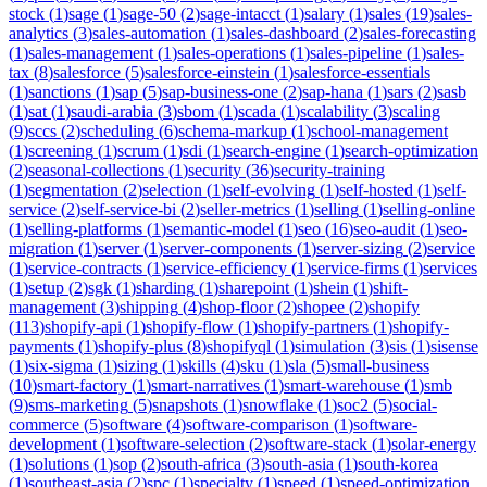
stock
(
1
)
sage
(
1
)
sage-50
(
2
)
sage-intacct
(
1
)
salary
(
1
)
sales
(
19
)
sales-
analytics
(
3
)
sales-automation
(
1
)
sales-dashboard
(
2
)
sales-forecasting
(
1
)
sales-management
(
1
)
sales-operations
(
1
)
sales-pipeline
(
1
)
sales-
tax
(
8
)
salesforce
(
5
)
salesforce-einstein
(
1
)
salesforce-essentials
(
1
)
sanctions
(
1
)
sap
(
5
)
sap-business-one
(
2
)
sap-hana
(
1
)
sars
(
2
)
sasb
(
1
)
sat
(
1
)
saudi-arabia
(
3
)
sbom
(
1
)
scada
(
1
)
scalability
(
3
)
scaling
(
9
)
sccs
(
2
)
scheduling
(
6
)
schema-markup
(
1
)
school-management
(
1
)
screening
(
1
)
scrum
(
1
)
sdi
(
1
)
search-engine
(
1
)
search-optimization
(
2
)
seasonal-collections
(
1
)
security
(
36
)
security-training
(
1
)
segmentation
(
2
)
selection
(
1
)
self-evolving
(
1
)
self-hosted
(
1
)
self-
service
(
2
)
self-service-bi
(
2
)
seller-metrics
(
1
)
selling
(
1
)
selling-online
(
1
)
selling-platforms
(
1
)
semantic-model
(
1
)
seo
(
16
)
seo-audit
(
1
)
seo-
migration
(
1
)
server
(
1
)
server-components
(
1
)
server-sizing
(
2
)
service
(
1
)
service-contracts
(
1
)
service-efficiency
(
1
)
service-firms
(
1
)
services
(
1
)
setup
(
2
)
sgk
(
1
)
sharding
(
1
)
sharepoint
(
1
)
shein
(
1
)
shift-
management
(
3
)
shipping
(
4
)
shop-floor
(
2
)
shopee
(
2
)
shopify
(
113
)
shopify-api
(
1
)
shopify-flow
(
1
)
shopify-partners
(
1
)
shopify-
payments
(
1
)
shopify-plus
(
8
)
shopifyql
(
1
)
simulation
(
3
)
sis
(
1
)
sisense
(
1
)
six-sigma
(
1
)
sizing
(
1
)
skills
(
4
)
sku
(
1
)
sla
(
5
)
small-business
(
10
)
smart-factory
(
1
)
smart-narratives
(
1
)
smart-warehouse
(
1
)
smb
(
9
)
sms-marketing
(
5
)
snapshots
(
1
)
snowflake
(
1
)
soc2
(
5
)
social-
commerce
(
5
)
software
(
4
)
software-comparison
(
1
)
software-
development
(
1
)
software-selection
(
2
)
software-stack
(
1
)
solar-energy
(
1
)
solutions
(
1
)
sop
(
2
)
south-africa
(
3
)
south-asia
(
1
)
south-korea
(
1
)
southeast-asia
(
2
)
spc
(
1
)
specialty
(
1
)
speed
(
1
)
speed-optimization