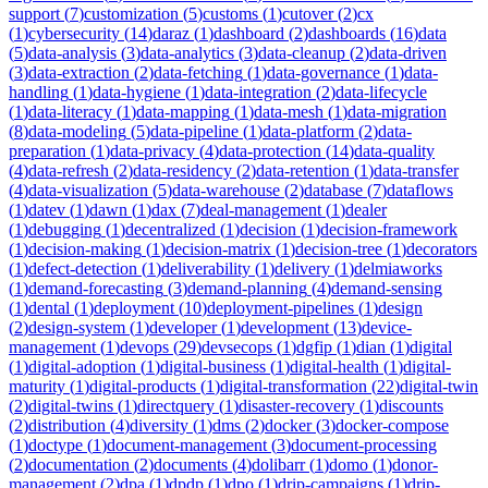
support
(
7
)
customization
(
5
)
customs
(
1
)
cutover
(
2
)
cx
(
1
)
cybersecurity
(
14
)
daraz
(
1
)
dashboard
(
2
)
dashboards
(
16
)
data
(
5
)
data-analysis
(
3
)
data-analytics
(
3
)
data-cleanup
(
2
)
data-driven
(
3
)
data-extraction
(
2
)
data-fetching
(
1
)
data-governance
(
1
)
data-
handling
(
1
)
data-hygiene
(
1
)
data-integration
(
2
)
data-lifecycle
(
1
)
data-literacy
(
1
)
data-mapping
(
1
)
data-mesh
(
1
)
data-migration
(
8
)
data-modeling
(
5
)
data-pipeline
(
1
)
data-platform
(
2
)
data-
preparation
(
1
)
data-privacy
(
4
)
data-protection
(
14
)
data-quality
(
4
)
data-refresh
(
2
)
data-residency
(
2
)
data-retention
(
1
)
data-transfer
(
4
)
data-visualization
(
5
)
data-warehouse
(
2
)
database
(
7
)
dataflows
(
1
)
datev
(
1
)
dawn
(
1
)
dax
(
7
)
deal-management
(
1
)
dealer
(
1
)
debugging
(
1
)
decentralized
(
1
)
decision
(
1
)
decision-framework
(
1
)
decision-making
(
1
)
decision-matrix
(
1
)
decision-tree
(
1
)
decorators
(
1
)
defect-detection
(
1
)
deliverability
(
1
)
delivery
(
1
)
delmiaworks
(
1
)
demand-forecasting
(
3
)
demand-planning
(
4
)
demand-sensing
(
1
)
dental
(
1
)
deployment
(
10
)
deployment-pipelines
(
1
)
design
(
2
)
design-system
(
1
)
developer
(
1
)
development
(
13
)
device-
management
(
1
)
devops
(
29
)
devsecops
(
1
)
dgfip
(
1
)
dian
(
1
)
digital
(
1
)
digital-adoption
(
1
)
digital-business
(
1
)
digital-health
(
1
)
digital-
maturity
(
1
)
digital-products
(
1
)
digital-transformation
(
22
)
digital-twin
(
2
)
digital-twins
(
1
)
directquery
(
1
)
disaster-recovery
(
1
)
discounts
(
2
)
distribution
(
4
)
diversity
(
1
)
dms
(
2
)
docker
(
3
)
docker-compose
(
1
)
doctype
(
1
)
document-management
(
3
)
document-processing
(
2
)
documentation
(
2
)
documents
(
4
)
dolibarr
(
1
)
domo
(
1
)
donor-
management
(
2
)
dpa
(
1
)
dpdp
(
1
)
dpo
(
1
)
drip-campaigns
(
1
)
drip-