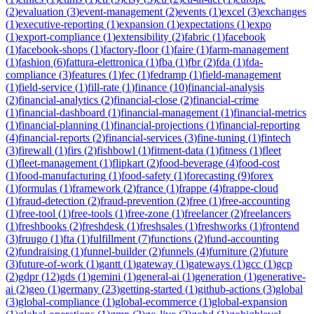
(
2
)
evaluation
(
3
)
event-management
(
2
)
events
(
1
)
excel
(
3
)
exchanges
(
1
)
executive-reporting
(
1
)
expansion
(
1
)
expectations
(
1
)
expo
(
1
)
export-compliance
(
1
)
extensibility
(
2
)
fabric
(
1
)
facebook
(
1
)
facebook-shops
(
1
)
factory-floor
(
1
)
faire
(
1
)
farm-management
(
1
)
fashion
(
6
)
fattura-elettronica
(
1
)
fba
(
1
)
fbr
(
2
)
fda
(
1
)
fda-
compliance
(
3
)
features
(
1
)
fec
(
1
)
fedramp
(
1
)
field-management
(
1
)
field-service
(
1
)
fill-rate
(
1
)
finance
(
10
)
financial-analysis
(
2
)
financial-analytics
(
2
)
financial-close
(
2
)
financial-crime
(
1
)
financial-dashboard
(
1
)
financial-management
(
1
)
financial-metrics
(
1
)
financial-planning
(
1
)
financial-projections
(
1
)
financial-reporting
(
4
)
financial-reports
(
2
)
financial-services
(
3
)
fine-tuning
(
1
)
fintech
(
3
)
firewall
(
1
)
firs
(
2
)
fishbowl
(
1
)
fitment-data
(
1
)
fitness
(
1
)
fleet
(
1
)
fleet-management
(
1
)
flipkart
(
2
)
food-beverage
(
4
)
food-cost
(
1
)
food-manufacturing
(
1
)
food-safety
(
1
)
forecasting
(
9
)
forex
(
1
)
formulas
(
1
)
framework
(
2
)
france
(
1
)
frappe
(
4
)
frappe-cloud
(
1
)
fraud-detection
(
2
)
fraud-prevention
(
2
)
free
(
1
)
free-accounting
(
1
)
free-tool
(
1
)
free-tools
(
1
)
free-zone
(
1
)
freelancer
(
2
)
freelancers
(
1
)
freshbooks
(
2
)
freshdesk
(
1
)
freshsales
(
1
)
freshworks
(
1
)
frontend
(
3
)
fruugo
(
1
)
fta
(
1
)
fulfillment
(
7
)
functions
(
2
)
fund-accounting
(
2
)
fundraising
(
1
)
funnel-builder
(
2
)
funnels
(
4
)
furniture
(
2
)
future
(
3
)
future-of-work
(
1
)
gantt
(
1
)
gateway
(
1
)
gateways
(
1
)
gcc
(
1
)
gcp
(
2
)
gdpr
(
12
)
gds
(
1
)
gemini
(
1
)
general-ai
(
1
)
generation
(
1
)
generative-
ai
(
2
)
geo
(
1
)
germany
(
23
)
getting-started
(
1
)
github-actions
(
3
)
global
(
3
)
global-compliance
(
1
)
global-ecommerce
(
1
)
global-expansion