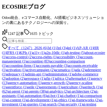
ECOSIREブログ
Odoo統合、eコマース自動化、AI搭載ビジネスソリューショ
ンの裏にあるテクノロジーへの深掘り。
1247
記事
1635
トピック
すべて（1247）
2026
(
6
)
3d
(
1
)
3pl
(
3
)
4pl
(
1
)
AP-AR
(
1
)
HR
(
1
)
IFRS
(
1
)
KPIs
(
1
)
a11y
(
1
)
a2p-10dlc
(
1
)
ab-testing
(
5
)
about-ecosire
(
1
)
access-control
(
2
)
access-rights
(
1
)
accessibility
(
3
)
account-
management
(
1
)
accounting
(
83
)
accounting-comparison
(
1
)
accounting-firms
(
1
)
accounts-payable
(
3
)
accounts-receivable
(
1
)
activation
(
1
)
activecampaign
(
2
)
acumatica
(
1
)
ada
(
2
)
adempiere
(
1
)
adequacy
(
1
)
admin-api
(
1
)
administration
(
1
)
adobe-commerce
(
2
)
adoption
(
2
)
aerospace
(
1
)
afip
(
1
)
africa
(
2
)
aftermarket
(
1
)
agency
(
13
)
agency-automation
(
1
)
agency-growth
(
2
)
agency-scaling
(
1
)
agentforce
(
1
)
agile
(
2
)
agreements
(
1
)
agriculture
(
3
)
agritech
(
1
)
ai
(
62
)
ai-agent
(
1
)
ai-agents
(
38
)
ai-analytics
(
2
)
ai-architecture
(
2
)
ai-
assistants
(
1
)
ai-automation
(
6
)
ai-bot
(
1
)
ai-chatbot
(
1
)
ai-comparison
(
1
)
ai-content
(
1
)
ai-development
(
1
)
ai-ethics
(
1
)
ai-frameworks
(
2
)
ai-
investment
(
1
)
ai-queries
(
1
)
ai-search
(
3
)
ai-security
(
1
)
ai-testing