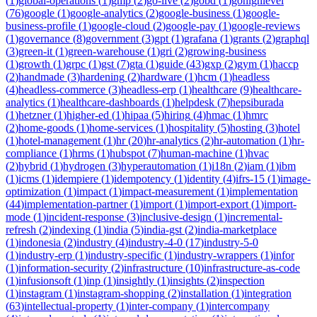
(
1
)
global-operations
(
1
)
gmp
(
2
)
go-live
(
2
)
gobd
(
1
)
gohighlevel
(
76
)
google
(
1
)
google-analytics
(
2
)
google-business
(
1
)
google-
business-profile
(
1
)
google-cloud
(
2
)
google-pay
(
1
)
google-reviews
(
1
)
governance
(
8
)
government
(
3
)
gpt
(
1
)
grafana
(
1
)
grants
(
2
)
graphql
(
3
)
green-it
(
1
)
green-warehouse
(
1
)
gri
(
2
)
growing-business
(
1
)
growth
(
1
)
grpc
(
1
)
gst
(
7
)
gta
(
1
)
guide
(
43
)
gxp
(
2
)
gym
(
1
)
haccp
(
2
)
handmade
(
3
)
hardening
(
2
)
hardware
(
1
)
hcm
(
1
)
headless
(
4
)
headless-commerce
(
3
)
headless-erp
(
1
)
healthcare
(
9
)
healthcare-
analytics
(
1
)
healthcare-dashboards
(
1
)
helpdesk
(
7
)
hepsiburada
(
1
)
hetzner
(
1
)
higher-ed
(
1
)
hipaa
(
5
)
hiring
(
4
)
hmac
(
1
)
hmrc
(
2
)
home-goods
(
1
)
home-services
(
1
)
hospitality
(
5
)
hosting
(
3
)
hotel
(
1
)
hotel-management
(
1
)
hr
(
20
)
hr-analytics
(
2
)
hr-automation
(
1
)
hr-
compliance
(
1
)
hrms
(
1
)
hubspot
(
7
)
human-machine
(
1
)
hvac
(
2
)
hybrid
(
1
)
hydrogen
(
3
)
hyperautomation
(
1
)
i18n
(
2
)
iam
(
1
)
ibm
(
1
)
icms
(
1
)
idempiere
(
1
)
idempotency
(
1
)
identity
(
4
)
ifrs-15
(
1
)
image-
optimization
(
1
)
impact
(
1
)
impact-measurement
(
1
)
implementation
(
44
)
implementation-partner
(
1
)
import
(
1
)
import-export
(
1
)
import-
mode
(
1
)
incident-response
(
3
)
inclusive-design
(
1
)
incremental-
refresh
(
2
)
indexing
(
1
)
india
(
5
)
india-gst
(
2
)
india-marketplace
(
1
)
indonesia
(
2
)
industry
(
4
)
industry-4-0
(
17
)
industry-5-0
(
1
)
industry-erp
(
1
)
industry-specific
(
1
)
industry-wrappers
(
1
)
infor
(
1
)
information-security
(
2
)
infrastructure
(
10
)
infrastructure-as-code
(
1
)
infusionsoft
(
1
)
inp
(
1
)
insightly
(
1
)
insights
(
2
)
inspection
(
1
)
instagram
(
1
)
instagram-shopping
(
2
)
installation
(
1
)
integration
(
63
)
intellectual-property
(
1
)
inter-company
(
1
)
intercompany