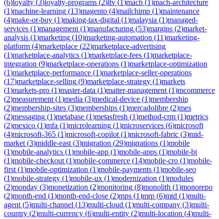
(
6
)
loyalty
(
3
)
loyalty-programs
(
2
)
ltv
(
1
)
mach
(
1
)
mach-architecture
(
1
)
machine-learning
(
13
)
magento
(
4
)
mailchimp
(
1
)
maintenance
(
4
)
make-or-buy
(
1
)
making-tax-digital
(
1
)
malaysia
(
1
)
managed-
services
(
1
)
management
(
1
)
manufacturing
(
53
)
margins
(
2
)
market-
analysis
(
1
)
marketing
(
10
)
marketing-automation
(
11
)
marketing-
platform
(
4
)
marketplace
(
22
)
marketplace-advertising
(
1
)
marketplace-analytics
(
1
)
marketplace-fees
(
1
)
marketplace-
integration
(
9
)
marketplace-operations
(
1
)
marketplace-optimization
(
1
)
marketplace-performance
(
1
)
marketplace-seller-operations
(
17
)
marketplace-selling
(
9
)
marketplace-strategy
(
1
)
markets
(
1
)
markets-pro
(
1
)
master-data
(
1
)
matter-management
(
1
)
mcommerce
(
2
)
measurement
(
1
)
media
(
3
)
medical-device
(
1
)
membership
(
2
)
membership-sites
(
3
)
memberships
(
1
)
mercadolibre
(
2
)
mes
(
2
)
messaging
(
1
)
metabase
(
1
)
metasfresh
(
1
)
method-crm
(
1
)
metrics
(
2
)
mexico
(
1
)
mfa
(
1
)
microlearning
(
1
)
microservices
(
6
)
microsoft
(
4
)
microsoft-365
(
1
)
microsoft-copilot
(
1
)
microsoft-fabric
(
3
)
mid-
market
(
3
)
middle-east
(
3
)
migration
(
29
)
migrations
(
1
)
mobile
(
1
)
mobile-analytics
(
1
)
mobile-app
(
1
)
mobile-apps
(
1
)
mobile-bi
(
1
)
mobile-checkout
(
1
)
mobile-commerce
(
14
)
mobile-cro
(
1
)
mobile-
first
(
1
)
mobile-optimization
(
1
)
mobile-payments
(
1
)
mobile-seo
(
1
)
mobile-strategy
(
1
)
mobile-ux
(
1
)
modernization
(
1
)
modules
(
2
)
monday
(
3
)
monetization
(
2
)
monitoring
(
8
)
monolith
(
1
)
monorepo
(
2
)
month-end
(
1
)
month-end-close
(
2
)
mps
(
1
)
mrp
(
6
)
mtd
(
1
)
multi-
agent
(
5
)
multi-channel
(
13
)
multi-cloud
(
1
)
multi-company
(
3
)
multi-
country
(
2
)
multi-currency
(
6
)
multi-entity
(
2
)
multi-location
(
4
)
multi-