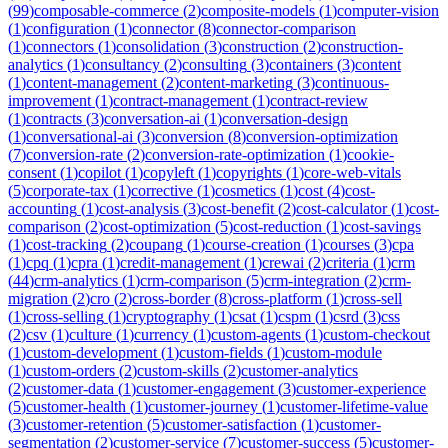
(
99
)
composable-commerce
(
2
)
composite-models
(
1
)
computer-vision
(
1
)
configuration
(
1
)
connector
(
8
)
connector-comparison
(
1
)
connectors
(
1
)
consolidation
(
3
)
construction
(
2
)
construction-
analytics
(
1
)
consultancy
(
2
)
consulting
(
3
)
containers
(
3
)
content
(
1
)
content-management
(
2
)
content-marketing
(
3
)
continuous-
improvement
(
1
)
contract-management
(
1
)
contract-review
(
1
)
contracts
(
3
)
conversation-ai
(
1
)
conversation-design
(
1
)
conversational-ai
(
3
)
conversion
(
8
)
conversion-optimization
(
7
)
conversion-rate
(
2
)
conversion-rate-optimization
(
1
)
cookie-
consent
(
1
)
copilot
(
1
)
copyleft
(
1
)
copyrights
(
1
)
core-web-vitals
(
5
)
corporate-tax
(
1
)
corrective
(
1
)
cosmetics
(
1
)
cost
(
4
)
cost-
accounting
(
1
)
cost-analysis
(
3
)
cost-benefit
(
2
)
cost-calculator
(
1
)
cost-
comparison
(
2
)
cost-optimization
(
5
)
cost-reduction
(
1
)
cost-savings
(
1
)
cost-tracking
(
2
)
coupang
(
1
)
course-creation
(
1
)
courses
(
3
)
cpa
(
1
)
cpq
(
1
)
cpra
(
1
)
credit-management
(
1
)
crewai
(
2
)
criteria
(
1
)
crm
(
44
)
crm-analytics
(
1
)
crm-comparison
(
5
)
crm-integration
(
2
)
crm-
migration
(
2
)
cro
(
2
)
cross-border
(
8
)
cross-platform
(
1
)
cross-sell
(
1
)
cross-selling
(
1
)
cryptography
(
1
)
csat
(
1
)
cspm
(
1
)
csrd
(
3
)
css
(
2
)
csv
(
1
)
culture
(
1
)
currency
(
1
)
custom-agents
(
1
)
custom-checkout
(
1
)
custom-development
(
1
)
custom-fields
(
1
)
custom-module
(
1
)
custom-orders
(
2
)
custom-skills
(
2
)
customer-analytics
(
2
)
customer-data
(
1
)
customer-engagement
(
3
)
customer-experience
(
5
)
customer-health
(
1
)
customer-journey
(
1
)
customer-lifetime-value
(
3
)
customer-retention
(
5
)
customer-satisfaction
(
1
)
customer-
segmentation
(
2
)
customer-service
(
7
)
customer-success
(
5
)
customer-