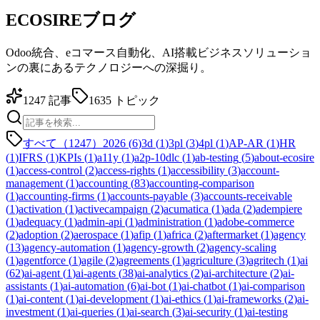
ECOSIREブログ
Odoo統合、eコマース自動化、AI搭載ビジネスソリューショ
ンの裏にあるテクノロジーへの深掘り。
1247
記事
1635
トピック
すべて（1247）
2026
(
6
)
3d
(
1
)
3pl
(
3
)
4pl
(
1
)
AP-AR
(
1
)
HR
(
1
)
IFRS
(
1
)
KPIs
(
1
)
a11y
(
1
)
a2p-10dlc
(
1
)
ab-testing
(
5
)
about-ecosire
(
1
)
access-control
(
2
)
access-rights
(
1
)
accessibility
(
3
)
account-
management
(
1
)
accounting
(
83
)
accounting-comparison
(
1
)
accounting-firms
(
1
)
accounts-payable
(
3
)
accounts-receivable
(
1
)
activation
(
1
)
activecampaign
(
2
)
acumatica
(
1
)
ada
(
2
)
adempiere
(
1
)
adequacy
(
1
)
admin-api
(
1
)
administration
(
1
)
adobe-commerce
(
2
)
adoption
(
2
)
aerospace
(
1
)
afip
(
1
)
africa
(
2
)
aftermarket
(
1
)
agency
(
13
)
agency-automation
(
1
)
agency-growth
(
2
)
agency-scaling
(
1
)
agentforce
(
1
)
agile
(
2
)
agreements
(
1
)
agriculture
(
3
)
agritech
(
1
)
ai
(
62
)
ai-agent
(
1
)
ai-agents
(
38
)
ai-analytics
(
2
)
ai-architecture
(
2
)
ai-
assistants
(
1
)
ai-automation
(
6
)
ai-bot
(
1
)
ai-chatbot
(
1
)
ai-comparison
(
1
)
ai-content
(
1
)
ai-development
(
1
)
ai-ethics
(
1
)
ai-frameworks
(
2
)
ai-
investment
(
1
)
ai-queries
(
1
)
ai-search
(
3
)
ai-security
(
1
)
ai-testing