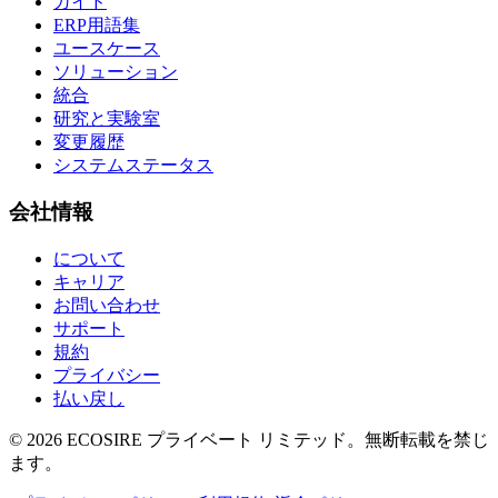
ガイド
ERP用語集
ユースケース
ソリューション
統合
研究と実験室
変更履歴
システムステータス
会社情報
について
キャリア
お問い合わせ
サポート
規約
プライバシー
払い戻し
©
2026
ECOSIRE プライベート リミテッド。無断転載を禁じ
ます。