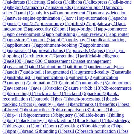
(
1
)
ai-threats
(
1
)
alerting
(
2
)
alexa
(
1
)
alibaba
(
1
)
aliexpress
(
1
)
all-in-one
(
2
)
allegro
(
2
)
amazon
(
7
)
amazon-ads
(
1
)
amazon-ppc
(
1
)
amazon-
seller
(
1
)
aml
(
1
)
analytics
(
40
)
announcement
(
1
)
anomaly-detection
(
1
)
answer-engine-optimization
(
1
)
aov
(
1
)
ap-automation
(
1
)
apache
(
1
)
apcs
(
1
)
api
(
22
)
api-economy
(
1
)
api-first
(
2
)
api-gateway
(
1
)
api-
integration
(
3
)
api-security
(
2
)
apm
(
1
)
app-bridge
(
1
)
app-commerce
(
1
)
app-development
(
2
)
app-publishing
(
1
)
app-review
(
1
)
app-router
(
1
)
app-store
(
1
)
apparel
(
3
)
appi
(
1
)
apple-pay
(
1
)
applicant-tracking
(
1
)
applications
(
1
)
appointment-booking
(
2
)
appointments
(
1
)
appraisals
(
1
)
approval-chains
(
1
)
approvals
(
3
)
apps
(
1
)
ar
(
1
)
ar-
shopping
(
1
)
architecture
(
17
)
argentina
(
1
)
artificial-intelligence
(
2
)
as9100
(
1
)
asc-606
(
3
)
assessment
(
2
)
asset-management
(
4
)
assistant
(
1
)
ato
(
1
)
attribution
(
1
)
attrition
(
1
)
audience-analytics
(
1
)
audit
(
7
)
audit-trail
(
1
)
augmented
(
1
)
augmented-reality
(
2
)
australia
(
2
)
australia-gst
(
1
)
authentication
(
6
)
authentik
(
2
)
authorization
(
3
)
autogen
(
2
)
automation
(
119
)
automl
(
1
)
automotive
(
5
)
autonomous
(
2
)
awareness
(
1
)
aws
(
10
)
axelor
(
2
)
azure
(
4
)
b2b
(
18
)
b2b-ecommerce
(
1
)
b2b-selling
(
1
)
back-market
(
1
)
backend
(
6
)
backup
(
2
)
bank-
reconciliation
(
1
)
barcode
(
1
)
bas
(
1
)
batch-processing
(
1
)
batch-
tracking
(
2
)
bcrs
(
1
)
beauty
(
1
)
bee
(
1
)
benchmarks
(
1
)
benefits
(
1
)
best-
of-breed
(
1
)
best-practices
(
6
)
bi-comparison
(
8
)
bi-tools
(
1
)
bias
(
1
)
big-4
(
1
)
bigcommerce
(
3
)
bigquery
(
1
)
billable-hours
(
1
)
billing
(
7
)
bir
(
1
)
black-friday
(
1
)
block-editor
(
1
)
blockchain
(
1
)
blog-strategy
(
1
)
blue-green
(
1
)
bmf
(
1
)
bom
(
2
)
booking
(
5
)
bookkeeping
(
9
)
bpa
(
1
)
bpm
(
1
)
brand
(
2
)
branding
(
1
)
brazil
(
2
)
breach-notification
(
1
)
bss