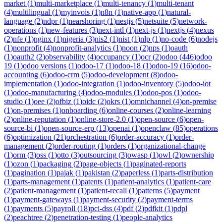
market
(
1
)
multi-marketplace
(
1
)
multi-tenancy
(
1
)
multi-tenant
(
4
)
multilingual
(
1
)
myinvois
(
1
)
n8n
(
1
)
native-app
(
1
)
natural-
language
(
2
)
ndpr
(
1
)
nearshoring
(
1
)
nestjs
(
5
)
netsuite
(
5
)
network-
operations
(
1
)
new-features
(
3
)
next-intl
(
1
)
next-js
(
1
)
nextjs
(
4
)
nexus
(
2
)
nfe
(
1
)
nginx
(
1
)
nigeria
(
3
)
nis2
(
1
)
nist
(
1
)
nlp
(
1
)
no-code
(
6
)
nodejs
(
1
)
nonprofit
(
4
)
nonprofit-analytics
(
1
)
noon
(
2
)
nps
(
1
)
oauth
(
1
)
oauth2
(
2
)
observability
(
4
)
occupancy
(
1
)
ocr
(
2
)
odoo
(
446
)
odoo
19
(
1
)
odoo versions
(
1
)
odoo-17
(
1
)
odoo-18
(
1
)
odoo-19
(
16
)
odoo-
accounting
(
6
)
odoo-crm
(
5
)
odoo-development
(
8
)
odoo-
implementation
(
1
)
odoo-integration
(
1
)
odoo-inventory
(
5
)
odoo-iot
(
1
)
odoo-manufacturing
(
4
)
odoo-modules
(
1
)
odoo-pos
(
1
)
odoo-
studio
(
1
)
oee
(
2
)
ofbiz
(
1
)
oidc
(
2
)
okrs
(
1
)
omnichannel
(
4
)
on-premise
(
1
)
on-premises
(
1
)
onboarding
(
6
)
online-courses
(
2
)
online-learning
(
2
)
online-reputation
(
1
)
online-store-2.0
(
1
)
open-source
(
6
)
open-
source-bi
(
1
)
open-source-erp
(
13
)
openai
(
1
)
openclaw
(
85
)
operations
(
6
)
optimization
(
21
)
orchestration
(
6
)
order-accuracy
(
1
)
order-
management
(
2
)
order-routing
(
1
)
orders
(
1
)
organizational-change
(
1
)
orm
(
3
)
oss
(
1
)
otto
(
3
)
outsourcing
(
3
)
owasp
(
1
)
owl
(
2
)
ownership
(
1
)
ozon
(
1
)
packaging
(
2
)
page-objects
(
1
)
paginated-reports
(
1
)
pagination
(
1
)
pajak
(
1
)
pakistan
(
2
)
paperless
(
1
)
parts-distribution
(
1
)
parts-management
(
1
)
patents
(
1
)
patient-analytics
(
1
)
patient-care
(
2
)
patient-management
(
1
)
patient-recall
(
1
)
patterns
(
5
)
payment
(
1
)
payment-gateways
(
1
)
payment-security
(
2
)
payment-terms
(
1
)
payments
(
5
)
payroll
(
18
)
pci-dss
(
4
)
pdf
(
2
)
pdfkit
(
1
)
pdpl
(
2
)
peachtree
(
2
)
penetration-testing
(
1
)
people-analytics