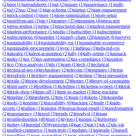
(
2
)
spot
(
1
)
spreadsheets
(
1
)
sql
(
2
)
square
(
1
)
squarespace
(
1
)
ssdlc
(
1
)
ssl
(
2
)
sso
(
2
)
sst
(
1
)
star-schema
(
2
)
startup
(
2
)
state-management
(
1
)
stock-control
(
1
)
store
(
1
)
store-optimization
(
1
)
store-setup
(
2
)
storefront-api
(
3
)
stp
(
1
)
strategy
(
35
)
streaming
(
4
)
stress-test
(
1
)
stress-testing
(
1
)
stripe
(
3
)
structured-data
(
1
)
student-management
(
2
)
student-performance
(
1
)
studio
(
3
)
subscriber
(
1
)
subscription
(
2
)
subscriptions
(
6
)
supplier
(
1
)
supply-chain
(
28
)
support
(
6
)
surveys
(
1
)
sustainability
(
14
)
sustainability-roi
(
1
)
sustainable-ecommerce
(
1
)
sustainable-procurement
(
1
)
sync
(
1
)
tableau
(
3
)
tailwind-css
(
1
)
takealot
(
1
)
talent-acquisition
(
2
)
tally
(
4
)
tally-prime
(
1
)
tanstack
(
1
)
tasks
(
1
)
tax
(
5
)
tax-automation
(
2
)
tax-compliance
(
3
)
taxation
(
1
)
tco
(
5
)
tco-analysis
(
1
)
tds
(
1
)
team
(
1
)
tech
(
1
)
technical
(
1
)
technical-seo
(
4
)
technology
(
2
)
telecom
(
3
)
templates
(
3
)
temu
(
1
)
terraform
(
1
)
territory-management
(
1
)
testing
(
7
)
text-messaging
(
1
)
textile
(
2
)
theme-development
(
2
)
themes
(
1
)
theory-of-constraints
(
1
)
third-party
(
1
)
throttling
(
1
)
ticketing
(
1
)
ticketing-system
(
1
)
tiktok
(
1
)
tiktok-shop
(
4
)
time-off
(
1
)
time-to-market
(
1
)
time-tracking
(
2
)
timeline
(
5
)
timesheets
(
2
)
tms
(
1
)
toast
(
1
)
tokens
(
3
)
tokopedia
(
1
)
tools
(
1
)
tourism
(
1
)
traceability
(
6
)
tracking
(
2
)
trade
(
1
)
trade-
secrets
(
1
)
trading
(
1
)
training
(
8
)
transactional-email
(
1
)
transformation
(
1
)
transparency
(
3
)
travel
(
3
)
trends
(
2
)
trendyol
(
1
)
triage
(
1
)
troubleshooting
(
40
)
trust
(
1
)
tryton
(
1
)
tuning
(
2
)
turborepo
(
1
)
turkey
(
4
)
tutorial
(
50
)
typescript
(
4
)
uae
(
3
)
uat
(
1
)
uk
(
2
)
uk-vat
(
1
)
unified-commerce
(
1
)
unit-tests
(
1
)
updates
(
1
)
upgrade
(
3
)
upsell
(
1
)
upselling
(
1
)
user-acquisition
(
1
)
user-adoption
(
2
)
user-experience