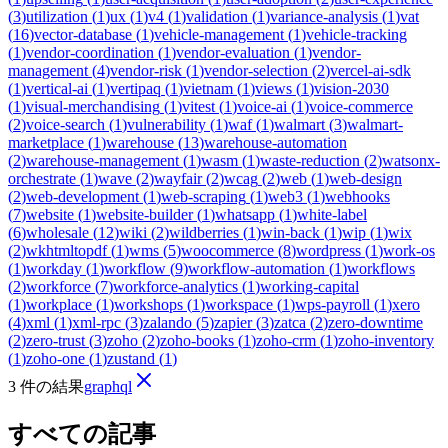
(
3
)
utilization
(
1
)
ux
(
1
)
v4
(
1
)
validation
(
1
)
variance-analysis
(
1
)
vat
(
16
)
vector-database
(
1
)
vehicle-management
(
1
)
vehicle-tracking
(
1
)
vendor-coordination
(
1
)
vendor-evaluation
(
1
)
vendor-
management
(
4
)
vendor-risk
(
1
)
vendor-selection
(
2
)
vercel-ai-sdk
(
1
)
vertical-ai
(
1
)
vertipaq
(
1
)
vietnam
(
1
)
views
(
1
)
vision-2030
(
1
)
visual-merchandising
(
1
)
vitest
(
1
)
voice-ai
(
1
)
voice-commerce
(
2
)
voice-search
(
1
)
vulnerability
(
1
)
waf
(
1
)
walmart
(
3
)
walmart-
marketplace
(
1
)
warehouse
(
13
)
warehouse-automation
(
2
)
warehouse-management
(
1
)
wasm
(
1
)
waste-reduction
(
2
)
watsonx-
orchestrate
(
1
)
wave
(
2
)
wayfair
(
2
)
wcag
(
2
)
web
(
1
)
web-design
(
2
)
web-development
(
1
)
web-scraping
(
1
)
web3
(
1
)
webhooks
(
7
)
website
(
1
)
website-builder
(
1
)
whatsapp
(
1
)
white-label
(
6
)
wholesale
(
12
)
wiki
(
2
)
wildberries
(
1
)
win-back
(
1
)
wip
(
1
)
wix
(
2
)
wkhtmltopdf
(
1
)
wms
(
5
)
woocommerce
(
8
)
wordpress
(
1
)
work-os
(
1
)
workday
(
1
)
workflow
(
9
)
workflow-automation
(
1
)
workflows
(
2
)
workforce
(
7
)
workforce-analytics
(
1
)
working-capital
(
1
)
workplace
(
1
)
workshops
(
1
)
workspace
(
1
)
wps-payroll
(
1
)
xero
(
4
)
xml
(
1
)
xml-rpc
(
3
)
zalando
(
5
)
zapier
(
3
)
zatca
(
2
)
zero-downtime
(
2
)
zero-trust
(
3
)
zoho
(
2
)
zoho-books
(
1
)
zoho-crm
(
1
)
zoho-inventory
(
1
)
zoho-one
(
1
)
zustand
(
1
)
3 件の結果
graphql
すべての記事