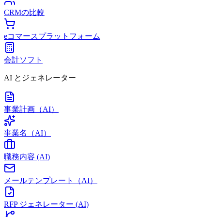
CRMの比較
eコマースプラットフォーム
会計ソフト
AI とジェネレーター
事業計画（AI）
事業名（AI）
職務内容 (AI)
メールテンプレート（AI）
RFP ジェネレーター (AI)