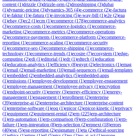
content
(
1
)
drizzle
(
3
)
drizzle-orm
(
2
)
dropshipping
(
3
)
dubai
(
1
)
dynamic-pricing
(
3
)
dynamics-365
(
4
)
e-commerce
(
2
)
e-factura
(
1
)
e-faktur
(
1
)
e-fatura
(
1
)
e-invoicing
(
5
)
e-way-bill
(
1
)
e2e
(
2
)
eaa
(
1
)
ebay
(
3
)
ec2
(
1
)
ecm
(
1
)
ecommerce
(
178
)
ecommerce-analytics
(
3
)
ecommerce-costs
(
1
)
ecommerce-logistics
(
1
)
ecommerce-
marketing
(
2
)
ecommerce-metrics
(
2
)
ecommerce-operations
(
2
)
ecommerce-payments
(
1
)
ecommerce-platform
(
2
)
ecommerce-
reporting
(
1
)
ecommerce-scaling
(
1
)
ecommerce-security
(
1
)
ecommerce-seo
(
3
)
ecommerce-shipping
(
1
)
ecommerce-
technology
(
1
)
ecommerce-trends
(
1
)
ecosire
(
7
)
ecosystem
(
1
)
edge-
computing
(
2
)
edi
(
1
)
editorial
(
1
)
edr
(
1
)
edtech
(
1
)
education
(
4
)
education-analytics
(
1
)
efficiency
(
8
)
egypt
(
2
)
electronics
(
1
)
emag
(
1
)
email
(
2
)
email-marketing
(
10
)
email-sequences
(
1
)
email-templates
(
1
)
embedded
(
2
)
embedded-analytics
(
5
)
embedded-apps
(
1
)
emissions
(
1
)
employee-development
(
1
)
employee-engagement
(
1
)
employee-management
(
3
)
employee-privacy
(
1
)
encryption
(
1
)
endpoint-security
(
1
)
energy
(
3
)
energy-efficiency
(
1
)
energy-
management
(
1
)
engagement
(
1
)
enrollment
(
2
)
enterprise
(
39
)
enterprise-ai
(
2
)
enterprise-architecture
(
1
)
enterprise-content
(
1
)
enterprise-software
(
1
)
eoq
(
1
)
epicor
(
2
)
epicor-kinetic
(
1
)
eprivacy
(
1
)
equipment
(
2
)
equipment-rental
(
2
)
erp
(
225
)
erp-architecture
(
1
)
erp-automation
(
1
)
erp-comparison
(
9
)
erp-configuration
(
1
)
erp-
failure
(
1
)
erp-integration
(
8
)
erp-selection
(
2
)
erpnext
(
18
)
errors
(
40
)
esg
(
5
)
esg-reporting
(
2
)
esignature
(
1
)
eta
(
2
)
ethical-sourcing
(
1
)
ethics
(
1
)
etims
(
1
)
etl
(
5
)
etsy
(
3
)
eu
(
2
)
eu-ai-act
(
1
)
europe