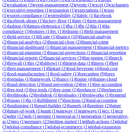
(
2
)
evaluation
(
3
)
event-management
(
2
)
events
(
1
)
excel
(
3
)
exchanges
(
1
)
executive-reporting
(
1
)
expansion
(
1
)
expectations
(
1
)
expo
(
1
)
export-compliance
(
1
)
extensibility
(
2
)
fabric
(
1
)
facebook
(
1
)
facebook-shops
(
1
)
factory-floor
(
1
)
faire
(
1
)
farm-management
(
1
)
fashion
(
6
)
fattura-elettronica
(
1
)
fba
(
1
)
fbr
(
2
)
fda
(
1
)
fda-
compliance
(
3
)
features
(
1
)
fec
(
1
)
fedramp
(
1
)
field-management
(
1
)
field-service
(
1
)
fill-rate
(
1
)
finance
(
10
)
financial-analysis
(
2
)
financial-analytics
(
2
)
financial-close
(
2
)
financial-crime
(
1
)
financial-dashboard
(
1
)
financial-management
(
1
)
financial-metrics
(
1
)
financial-planning
(
1
)
financial-projections
(
1
)
financial-reporting
(
4
)
financial-reports
(
2
)
financial-services
(
3
)
fine-tuning
(
1
)
fintech
(
3
)
firewall
(
1
)
firs
(
2
)
fishbowl
(
1
)
fitment-data
(
1
)
fitness
(
1
)
fleet
(
1
)
fleet-management
(
1
)
flipkart
(
2
)
food-beverage
(
4
)
food-cost
(
1
)
food-manufacturing
(
1
)
food-safety
(
1
)
forecasting
(
9
)
forex
(
1
)
formulas
(
1
)
framework
(
2
)
france
(
1
)
frappe
(
4
)
frappe-cloud
(
1
)
fraud-detection
(
2
)
fraud-prevention
(
2
)
free
(
1
)
free-accounting
(
1
)
free-tool
(
1
)
free-tools
(
1
)
free-zone
(
1
)
freelancer
(
2
)
freelancers
(
1
)
freshbooks
(
2
)
freshdesk
(
1
)
freshsales
(
1
)
freshworks
(
1
)
frontend
(
3
)
fruugo
(
1
)
fta
(
1
)
fulfillment
(
7
)
functions
(
2
)
fund-accounting
(
2
)
fundraising
(
1
)
funnel-builder
(
2
)
funnels
(
4
)
furniture
(
2
)
future
(
3
)
future-of-work
(
1
)
gantt
(
1
)
gateway
(
1
)
gateways
(
1
)
gcc
(
1
)
gcp
(
2
)
gdpr
(
12
)
gds
(
1
)
gemini
(
1
)
general-ai
(
1
)
generation
(
1
)
generative-
ai
(
2
)
geo
(
1
)
germany
(
23
)
getting-started
(
1
)
github-actions
(
3
)
global
(
3
)
global-compliance
(
1
)
global-ecommerce
(
1
)
global-expansion