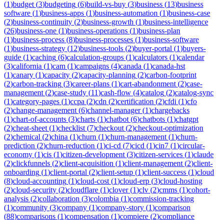
(
1
)
budget
(
3
)
budgeting
(
6
)
build-vs-buy
(
3
)
business
(
13
)
business
software
(
1
)
business-apps
(
1
)
business-automation
(
1
)
business-case
(
2
)
business-continuity
(
2
)
business-growth
(
1
)
business-intelligence
(
26
)
business-one
(
1
)
business-operations
(
1
)
business-plan
(
1
)
business-process
(
8
)
business-processes
(
1
)
business-software
(
1
)
business-strategy
(
12
)
business-tools
(
2
)
buyer-portal
(
1
)
buyers-
guide
(
1
)
caching
(
6
)
calculation-groups
(
1
)
calculators
(
1
)
calendar
(
3
)
california
(
1
)
cam
(
1
)
campaigns
(
4
)
canada
(
1
)
canada-hst
(
1
)
canary
(
1
)
capacity
(
2
)
capacity-planning
(
2
)
carbon-footprint
(
2
)
carbon-tracking
(
3
)
career-plans
(
1
)
cart-abandonment
(
2
)
case-
management
(
2
)
case-study
(
11
)
cash-flow
(
4
)
catalog
(
2
)
catalog-sync
(
1
)
category-pages
(
1
)
ccpa
(
2
)
cdn
(
2
)
certification
(
2
)
cfdi
(
1
)
cfo
(
2
)
change-management
(
6
)
channel-manager
(
1
)
chargebacks
(
1
)
chart-of-accounts
(
3
)
charts
(
1
)
chatbot
(
6
)
chatbots
(
1
)
chatgpt
(
2
)
cheat-sheet
(
1
)
checklist
(
7
)
checkout
(
2
)
checkout-optimization
(
2
)
chemical
(
2
)
china
(
1
)
churn
(
1
)
churn-management
(
1
)
churn-
prediction
(
2
)
churn-reduction
(
1
)
ci-cd
(
7
)
cicd
(
1
)
cin7
(
1
)
circular-
economy
(
1
)
cis
(
1
)
citizen-development
(
3
)
citizen-services
(
1
)
claude
(
2
)
clickfunnels
(
2
)
client-acquisition
(
1
)
client-management
(
2
)
client-
onboarding
(
1
)
client-portal
(
2
)
client-setup
(
1
)
client-success
(
1
)
cloud
(
8
)
cloud-accounting
(
1
)
cloud-cost
(
1
)
cloud-erp
(
3
)
cloud-hosting
(
2
)
cloud-security
(
2
)
cloudflare
(
1
)
clover
(
1
)
clv
(
2
)
cmms
(
1
)
cohort-
analysis
(
2
)
collaboration
(
3
)
colombia
(
1
)
commission-tracking
(
1
)
community
(
3
)
company
(
1
)
company-story
(
1
)
comparison
(
88
)
comparisons
(
1
)
compensation
(
1
)
compiere
(
2
)
compliance