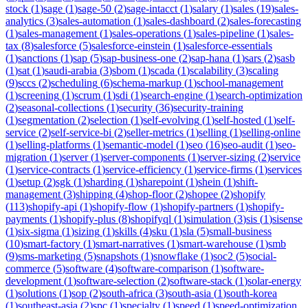
stock
(
1
)
sage
(
1
)
sage-50
(
2
)
sage-intacct
(
1
)
salary
(
1
)
sales
(
19
)
sales-
analytics
(
3
)
sales-automation
(
1
)
sales-dashboard
(
2
)
sales-forecasting
(
1
)
sales-management
(
1
)
sales-operations
(
1
)
sales-pipeline
(
1
)
sales-
tax
(
8
)
salesforce
(
5
)
salesforce-einstein
(
1
)
salesforce-essentials
(
1
)
sanctions
(
1
)
sap
(
5
)
sap-business-one
(
2
)
sap-hana
(
1
)
sars
(
2
)
sasb
(
1
)
sat
(
1
)
saudi-arabia
(
3
)
sbom
(
1
)
scada
(
1
)
scalability
(
3
)
scaling
(
9
)
sccs
(
2
)
scheduling
(
6
)
schema-markup
(
1
)
school-management
(
1
)
screening
(
1
)
scrum
(
1
)
sdi
(
1
)
search-engine
(
1
)
search-optimization
(
2
)
seasonal-collections
(
1
)
security
(
36
)
security-training
(
1
)
segmentation
(
2
)
selection
(
1
)
self-evolving
(
1
)
self-hosted
(
1
)
self-
service
(
2
)
self-service-bi
(
2
)
seller-metrics
(
1
)
selling
(
1
)
selling-online
(
1
)
selling-platforms
(
1
)
semantic-model
(
1
)
seo
(
16
)
seo-audit
(
1
)
seo-
migration
(
1
)
server
(
1
)
server-components
(
1
)
server-sizing
(
2
)
service
(
1
)
service-contracts
(
1
)
service-efficiency
(
1
)
service-firms
(
1
)
services
(
1
)
setup
(
2
)
sgk
(
1
)
sharding
(
1
)
sharepoint
(
1
)
shein
(
1
)
shift-
management
(
3
)
shipping
(
4
)
shop-floor
(
2
)
shopee
(
2
)
shopify
(
113
)
shopify-api
(
1
)
shopify-flow
(
1
)
shopify-partners
(
1
)
shopify-
payments
(
1
)
shopify-plus
(
8
)
shopifyql
(
1
)
simulation
(
3
)
sis
(
1
)
sisense
(
1
)
six-sigma
(
1
)
sizing
(
1
)
skills
(
4
)
sku
(
1
)
sla
(
5
)
small-business
(
10
)
smart-factory
(
1
)
smart-narratives
(
1
)
smart-warehouse
(
1
)
smb
(
9
)
sms-marketing
(
5
)
snapshots
(
1
)
snowflake
(
1
)
soc2
(
5
)
social-
commerce
(
5
)
software
(
4
)
software-comparison
(
1
)
software-
development
(
1
)
software-selection
(
2
)
software-stack
(
1
)
solar-energy
(
1
)
solutions
(
1
)
sop
(
2
)
south-africa
(
3
)
south-asia
(
1
)
south-korea
(
1
)
southeast-asia
(
2
)
spc
(
1
)
specialty
(
1
)
speed
(
1
)
speed-optimization