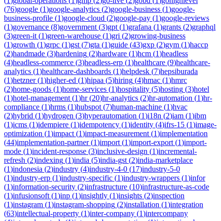
(
1
)
global-operations
(
1
)
gmp
(
2
)
go-live
(
2
)
gobd
(
1
)
gohighlevel
(
76
)
google
(
1
)
google-analytics
(
2
)
google-business
(
1
)
google-
business-profile
(
1
)
google-cloud
(
2
)
google-pay
(
1
)
google-reviews
(
1
)
governance
(
8
)
government
(
3
)
gpt
(
1
)
grafana
(
1
)
grants
(
2
)
graphql
(
3
)
green-it
(
1
)
green-warehouse
(
1
)
gri
(
2
)
growing-business
(
1
)
growth
(
1
)
grpc
(
1
)
gst
(
7
)
gta
(
1
)
guide
(
43
)
gxp
(
2
)
gym
(
1
)
haccp
(
2
)
handmade
(
3
)
hardening
(
2
)
hardware
(
1
)
hcm
(
1
)
headless
(
4
)
headless-commerce
(
3
)
headless-erp
(
1
)
healthcare
(
9
)
healthcare-
analytics
(
1
)
healthcare-dashboards
(
1
)
helpdesk
(
7
)
hepsiburada
(
1
)
hetzner
(
1
)
higher-ed
(
1
)
hipaa
(
5
)
hiring
(
4
)
hmac
(
1
)
hmrc
(
2
)
home-goods
(
1
)
home-services
(
1
)
hospitality
(
5
)
hosting
(
3
)
hotel
(
1
)
hotel-management
(
1
)
hr
(
20
)
hr-analytics
(
2
)
hr-automation
(
1
)
hr-
compliance
(
1
)
hrms
(
1
)
hubspot
(
7
)
human-machine
(
1
)
hvac
(
2
)
hybrid
(
1
)
hydrogen
(
3
)
hyperautomation
(
1
)
i18n
(
2
)
iam
(
1
)
ibm
(
1
)
icms
(
1
)
idempiere
(
1
)
idempotency
(
1
)
identity
(
4
)
ifrs-15
(
1
)
image-
optimization
(
1
)
impact
(
1
)
impact-measurement
(
1
)
implementation
(
44
)
implementation-partner
(
1
)
import
(
1
)
import-export
(
1
)
import-
mode
(
1
)
incident-response
(
3
)
inclusive-design
(
1
)
incremental-
refresh
(
2
)
indexing
(
1
)
india
(
5
)
india-gst
(
2
)
india-marketplace
(
1
)
indonesia
(
2
)
industry
(
4
)
industry-4-0
(
17
)
industry-5-0
(
1
)
industry-erp
(
1
)
industry-specific
(
1
)
industry-wrappers
(
1
)
infor
(
1
)
information-security
(
2
)
infrastructure
(
10
)
infrastructure-as-code
(
1
)
infusionsoft
(
1
)
inp
(
1
)
insightly
(
1
)
insights
(
2
)
inspection
(
1
)
instagram
(
1
)
instagram-shopping
(
2
)
installation
(
1
)
integration
(
63
)
intellectual-property
(
1
)
inter-company
(
1
)
intercompany