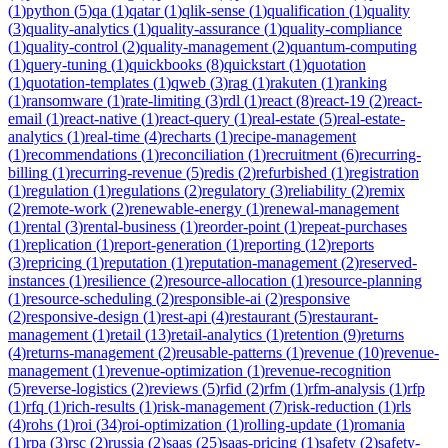
(
1
)
python
(
5
)
qa
(
1
)
qatar
(
1
)
qlik-sense
(
1
)
qualification
(
1
)
quality
(
3
)
quality-analytics
(
1
)
quality-assurance
(
1
)
quality-compliance
(
1
)
quality-control
(
2
)
quality-management
(
2
)
quantum-computing
(
1
)
query-tuning
(
1
)
quickbooks
(
8
)
quickstart
(
1
)
quotation
(
1
)
quotation-templates
(
1
)
qweb
(
3
)
rag
(
1
)
rakuten
(
1
)
ranking
(
1
)
ransomware
(
1
)
rate-limiting
(
3
)
rdl
(
1
)
react
(
8
)
react-19
(
2
)
react-
email
(
1
)
react-native
(
1
)
react-query
(
1
)
real-estate
(
5
)
real-estate-
analytics
(
1
)
real-time
(
4
)
recharts
(
1
)
recipe-management
(
1
)
recommendations
(
1
)
reconciliation
(
1
)
recruitment
(
6
)
recurring-
billing
(
1
)
recurring-revenue
(
5
)
redis
(
2
)
refurbished
(
1
)
registration
(
1
)
regulation
(
1
)
regulations
(
2
)
regulatory
(
3
)
reliability
(
2
)
remix
(
2
)
remote-work
(
2
)
renewable-energy
(
1
)
renewal-management
(
1
)
rental
(
3
)
rental-business
(
1
)
reorder-point
(
1
)
repeat-purchases
(
1
)
replication
(
1
)
report-generation
(
1
)
reporting
(
12
)
reports
(
3
)
repricing
(
1
)
reputation
(
1
)
reputation-management
(
2
)
reserved-
instances
(
1
)
resilience
(
2
)
resource-allocation
(
1
)
resource-planning
(
1
)
resource-scheduling
(
2
)
responsible-ai
(
2
)
responsive
(
2
)
responsive-design
(
1
)
rest-api
(
4
)
restaurant
(
5
)
restaurant-
management
(
1
)
retail
(
13
)
retail-analytics
(
1
)
retention
(
9
)
returns
(
4
)
returns-management
(
2
)
reusable-patterns
(
1
)
revenue
(
10
)
revenue-
management
(
1
)
revenue-optimization
(
1
)
revenue-recognition
(
5
)
reverse-logistics
(
2
)
reviews
(
5
)
rfid
(
2
)
rfm
(
1
)
rfm-analysis
(
1
)
rfp
(
1
)
rfq
(
1
)
rich-results
(
1
)
risk-management
(
7
)
risk-reduction
(
1
)
rls
(
4
)
rohs
(
1
)
roi
(
34
)
roi-optimization
(
1
)
rolling-update
(
1
)
romania
(
1
)
rpa
(
3
)
rsc
(
2
)
russia
(
2
)
saas
(
25
)
saas-pricing
(
1
)
safety
(
2
)
safety-