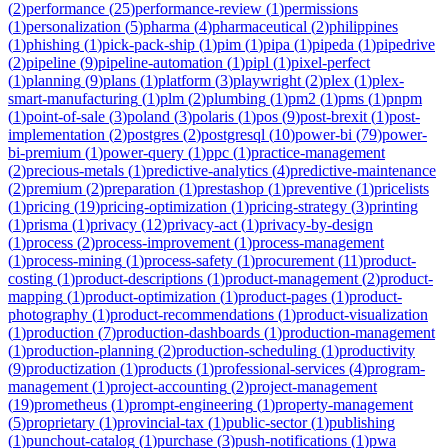
(
2
)
performance
(
25
)
performance-review
(
1
)
permissions
(
1
)
personalization
(
5
)
pharma
(
4
)
pharmaceutical
(
2
)
philippines
(
1
)
phishing
(
1
)
pick-pack-ship
(
1
)
pim
(
1
)
pipa
(
1
)
pipeda
(
1
)
pipedrive
(
2
)
pipeline
(
9
)
pipeline-automation
(
1
)
pipl
(
1
)
pixel-perfect
(
1
)
planning
(
9
)
plans
(
1
)
platform
(
3
)
playwright
(
2
)
plex
(
1
)
plex-
smart-manufacturing
(
1
)
plm
(
2
)
plumbing
(
1
)
pm2
(
1
)
pms
(
1
)
pnpm
(
1
)
point-of-sale
(
3
)
poland
(
3
)
polaris
(
1
)
pos
(
9
)
post-brexit
(
1
)
post-
implementation
(
2
)
postgres
(
2
)
postgresql
(
10
)
power-bi
(
79
)
power-
bi-premium
(
1
)
power-query
(
1
)
ppc
(
1
)
practice-management
(
2
)
precious-metals
(
1
)
predictive-analytics
(
4
)
predictive-maintenance
(
2
)
premium
(
2
)
preparation
(
1
)
prestashop
(
1
)
preventive
(
1
)
pricelists
(
1
)
pricing
(
19
)
pricing-optimization
(
1
)
pricing-strategy
(
3
)
printing
(
1
)
prisma
(
1
)
privacy
(
12
)
privacy-act
(
1
)
privacy-by-design
(
1
)
process
(
2
)
process-improvement
(
1
)
process-management
(
1
)
process-mining
(
1
)
process-safety
(
1
)
procurement
(
11
)
product-
costing
(
1
)
product-descriptions
(
1
)
product-management
(
2
)
product-
mapping
(
1
)
product-optimization
(
1
)
product-pages
(
1
)
product-
photography
(
1
)
product-recommendations
(
1
)
product-visualization
(
1
)
production
(
7
)
production-dashboards
(
1
)
production-management
(
1
)
production-planning
(
2
)
production-scheduling
(
1
)
productivity
(
9
)
productization
(
1
)
products
(
1
)
professional-services
(
4
)
program-
management
(
1
)
project-accounting
(
2
)
project-management
(
19
)
prometheus
(
1
)
prompt-engineering
(
1
)
property-management
(
5
)
proprietary
(
1
)
provincial-tax
(
1
)
public-sector
(
1
)
publishing
(
1
)
punchout-catalog
(
1
)
purchase
(
3
)
push-notifications
(
1
)
pwa