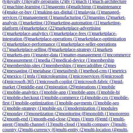
(
6
)
loyalty
(
3
)
loyalty-programs
(
2
)
ltv
(
1
)
mach
(
1
)
mach-architecture
(
1
)
machine-learning
(
13
)
magento
(
4
)
mailchimp
(
1
)
maintenance
(
4
)
make-or-buy
(
1
)
making-tax-digital
(
1
)
malaysia
(
1
)
managed-
services
(
1
)
management
(
1
)
manufacturing
(
53
)
margins
(
2
)
market-
analysis
(
1
)
marketing
(
10
)
marketing-automation
(
11
)
marketing-
platform
(
4
)
marketplace
(
22
)
marketplace-advertising
(
1
)
marketplace-analytics
(
1
)
marketplace-fees
(
1
)
marketplace-
integration
(
9
)
marketplace-operations
(
1
)
marketplace-optimization
(
1
)
marketplace-performance
(
1
)
marketplace-seller-operations
(
17
)
marketplace-selling
(
9
)
marketplace-strategy
(
1
)
markets
(
1
)
markets-pro
(
1
)
master-data
(
1
)
matter-management
(
1
)
mcommerce
(
2
)
measurement
(
1
)
media
(
3
)
medical-device
(
1
)
membership
(
2
)
membership-sites
(
3
)
memberships
(
1
)
mercadolibre
(
2
)
mes
(
2
)
messaging
(
1
)
metabase
(
1
)
metasfresh
(
1
)
method-crm
(
1
)
metrics
(
2
)
mexico
(
1
)
mfa
(
1
)
microlearning
(
1
)
microservices
(
6
)
microsoft
(
4
)
microsoft-365
(
1
)
microsoft-copilot
(
1
)
microsoft-fabric
(
3
)
mid-
market
(
3
)
middle-east
(
3
)
migration
(
29
)
migrations
(
1
)
mobile
(
1
)
mobile-analytics
(
1
)
mobile-app
(
1
)
mobile-apps
(
1
)
mobile-bi
(
1
)
mobile-checkout
(
1
)
mobile-commerce
(
14
)
mobile-cro
(
1
)
mobile-
first
(
1
)
mobile-optimization
(
1
)
mobile-payments
(
1
)
mobile-seo
(
1
)
mobile-strategy
(
1
)
mobile-ux
(
1
)
modernization
(
1
)
modules
(
2
)
monday
(
3
)
monetization
(
2
)
monitoring
(
8
)
monolith
(
1
)
monorepo
(
2
)
month-end
(
1
)
month-end-close
(
2
)
mps
(
1
)
mrp
(
6
)
mtd
(
1
)
multi-
agent
(
5
)
multi-channel
(
13
)
multi-cloud
(
1
)
multi-company
(
3
)
multi-
country
(
2
)
multi-currency
(
6
)
multi-entity
(
2
)
multi-location
(
4
)
multi-