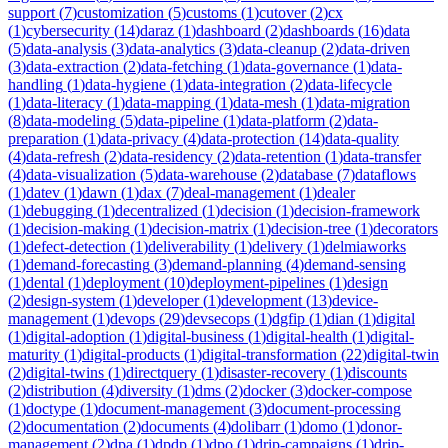
support
(
7
)
customization
(
5
)
customs
(
1
)
cutover
(
2
)
cx
(
1
)
cybersecurity
(
14
)
daraz
(
1
)
dashboard
(
2
)
dashboards
(
16
)
data
(
5
)
data-analysis
(
3
)
data-analytics
(
3
)
data-cleanup
(
2
)
data-driven
(
3
)
data-extraction
(
2
)
data-fetching
(
1
)
data-governance
(
1
)
data-
handling
(
1
)
data-hygiene
(
1
)
data-integration
(
2
)
data-lifecycle
(
1
)
data-literacy
(
1
)
data-mapping
(
1
)
data-mesh
(
1
)
data-migration
(
8
)
data-modeling
(
5
)
data-pipeline
(
1
)
data-platform
(
2
)
data-
preparation
(
1
)
data-privacy
(
4
)
data-protection
(
14
)
data-quality
(
4
)
data-refresh
(
2
)
data-residency
(
2
)
data-retention
(
1
)
data-transfer
(
4
)
data-visualization
(
5
)
data-warehouse
(
2
)
database
(
7
)
dataflows
(
1
)
datev
(
1
)
dawn
(
1
)
dax
(
7
)
deal-management
(
1
)
dealer
(
1
)
debugging
(
1
)
decentralized
(
1
)
decision
(
1
)
decision-framework
(
1
)
decision-making
(
1
)
decision-matrix
(
1
)
decision-tree
(
1
)
decorators
(
1
)
defect-detection
(
1
)
deliverability
(
1
)
delivery
(
1
)
delmiaworks
(
1
)
demand-forecasting
(
3
)
demand-planning
(
4
)
demand-sensing
(
1
)
dental
(
1
)
deployment
(
10
)
deployment-pipelines
(
1
)
design
(
2
)
design-system
(
1
)
developer
(
1
)
development
(
13
)
device-
management
(
1
)
devops
(
29
)
devsecops
(
1
)
dgfip
(
1
)
dian
(
1
)
digital
(
1
)
digital-adoption
(
1
)
digital-business
(
1
)
digital-health
(
1
)
digital-
maturity
(
1
)
digital-products
(
1
)
digital-transformation
(
22
)
digital-twin
(
2
)
digital-twins
(
1
)
directquery
(
1
)
disaster-recovery
(
1
)
discounts
(
2
)
distribution
(
4
)
diversity
(
1
)
dms
(
2
)
docker
(
3
)
docker-compose
(
1
)
doctype
(
1
)
document-management
(
3
)
document-processing
(
2
)
documentation
(
2
)
documents
(
4
)
dolibarr
(
1
)
domo
(
1
)
donor-
management
(
2
)
dpa
(
1
)
dpdp
(
1
)
dpo
(
1
)
drip-campaigns
(
1
)
drip-