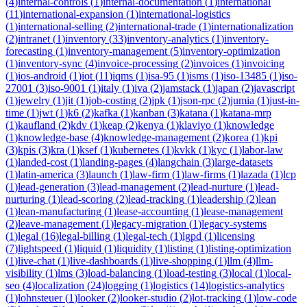
(
4
)
internal-controls
(
1
)
internal-documentation
(
1
)
international
(
11
)
international-expansion
(
1
)
international-logistics
(
1
)
international-selling
(
2
)
international-trade
(
1
)
internationalization
(
2
)
intranet
(
1
)
inventory
(
33
)
inventory-analytics
(
1
)
inventory-
forecasting
(
1
)
inventory-management
(
5
)
inventory-optimization
(
1
)
inventory-sync
(
4
)
invoice-processing
(
2
)
invoices
(
1
)
invoicing
(
1
)
ios-android
(
1
)
iot
(
11
)
iqms
(
1
)
isa-95
(
1
)
isms
(
1
)
iso-13485
(
1
)
iso-
27001
(
3
)
iso-9001
(
1
)
italy
(
1
)
iva
(
2
)
jamstack
(
1
)
japan
(
2
)
javascript
(
1
)
jewelry
(
1
)
jit
(
1
)
job-costing
(
2
)
jpk
(
1
)
json-rpc
(
2
)
jumia
(
1
)
just-in-
time
(
1
)
jwt
(
1
)
k6
(
2
)
kafka
(
1
)
kanban
(
3
)
katana
(
1
)
katana-mrp
(
1
)
kaufland
(
2
)
kdv
(
1
)
keap
(
2
)
kenya
(
1
)
klaviyo
(
1
)
knowledge
(
1
)
knowledge-base
(
4
)
knowledge-management
(
2
)
korea
(
1
)
kpi
(
3
)
kpis
(
3
)
kra
(
1
)
ksef
(
1
)
kubernetes
(
1
)
kvkk
(
1
)
kyc
(
1
)
labor-law
(
1
)
landed-cost
(
1
)
landing-pages
(
4
)
langchain
(
3
)
large-datasets
(
1
)
latin-america
(
3
)
launch
(
1
)
law-firm
(
1
)
law-firms
(
1
)
lazada
(
1
)
lcp
(
1
)
lead-generation
(
3
)
lead-management
(
2
)
lead-nurture
(
1
)
lead-
nurturing
(
1
)
lead-scoring
(
2
)
lead-tracking
(
1
)
leadership
(
2
)
lean
(
1
)
lean-manufacturing
(
1
)
lease-accounting
(
1
)
lease-management
(
2
)
leave-management
(
1
)
legacy-migration
(
1
)
legacy-systems
(
1
)
legal
(
16
)
legal-billing
(
1
)
legal-tech
(
1
)
lgpd
(
1
)
licensing
(
7
)
lightspeed
(
1
)
liquid
(
1
)
liquidity
(
1
)
listing
(
1
)
listing-optimization
(
1
)
live-chat
(
1
)
live-dashboards
(
1
)
live-shopping
(
1
)
llm
(
4
)
llm-
visibility
(
1
)
lms
(
3
)
load-balancing
(
1
)
load-testing
(
3
)
local
(
1
)
local-
seo
(
4
)
localization
(
24
)
logging
(
1
)
logistics
(
14
)
logistics-analytics
(
1
)
lohnsteuer
(
1
)
looker
(
2
)
looker-studio
(
2
)
lot-tracking
(
1
)
low-code