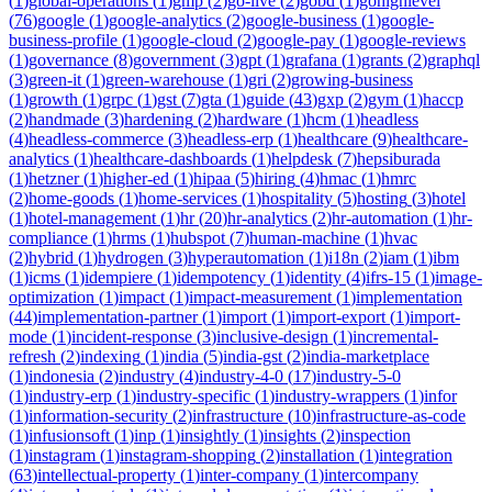
(
1
)
global-operations
(
1
)
gmp
(
2
)
go-live
(
2
)
gobd
(
1
)
gohighlevel
(
76
)
google
(
1
)
google-analytics
(
2
)
google-business
(
1
)
google-
business-profile
(
1
)
google-cloud
(
2
)
google-pay
(
1
)
google-reviews
(
1
)
governance
(
8
)
government
(
3
)
gpt
(
1
)
grafana
(
1
)
grants
(
2
)
graphql
(
3
)
green-it
(
1
)
green-warehouse
(
1
)
gri
(
2
)
growing-business
(
1
)
growth
(
1
)
grpc
(
1
)
gst
(
7
)
gta
(
1
)
guide
(
43
)
gxp
(
2
)
gym
(
1
)
haccp
(
2
)
handmade
(
3
)
hardening
(
2
)
hardware
(
1
)
hcm
(
1
)
headless
(
4
)
headless-commerce
(
3
)
headless-erp
(
1
)
healthcare
(
9
)
healthcare-
analytics
(
1
)
healthcare-dashboards
(
1
)
helpdesk
(
7
)
hepsiburada
(
1
)
hetzner
(
1
)
higher-ed
(
1
)
hipaa
(
5
)
hiring
(
4
)
hmac
(
1
)
hmrc
(
2
)
home-goods
(
1
)
home-services
(
1
)
hospitality
(
5
)
hosting
(
3
)
hotel
(
1
)
hotel-management
(
1
)
hr
(
20
)
hr-analytics
(
2
)
hr-automation
(
1
)
hr-
compliance
(
1
)
hrms
(
1
)
hubspot
(
7
)
human-machine
(
1
)
hvac
(
2
)
hybrid
(
1
)
hydrogen
(
3
)
hyperautomation
(
1
)
i18n
(
2
)
iam
(
1
)
ibm
(
1
)
icms
(
1
)
idempiere
(
1
)
idempotency
(
1
)
identity
(
4
)
ifrs-15
(
1
)
image-
optimization
(
1
)
impact
(
1
)
impact-measurement
(
1
)
implementation
(
44
)
implementation-partner
(
1
)
import
(
1
)
import-export
(
1
)
import-
mode
(
1
)
incident-response
(
3
)
inclusive-design
(
1
)
incremental-
refresh
(
2
)
indexing
(
1
)
india
(
5
)
india-gst
(
2
)
india-marketplace
(
1
)
indonesia
(
2
)
industry
(
4
)
industry-4-0
(
17
)
industry-5-0
(
1
)
industry-erp
(
1
)
industry-specific
(
1
)
industry-wrappers
(
1
)
infor
(
1
)
information-security
(
2
)
infrastructure
(
10
)
infrastructure-as-code
(
1
)
infusionsoft
(
1
)
inp
(
1
)
insightly
(
1
)
insights
(
2
)
inspection
(
1
)
instagram
(
1
)
instagram-shopping
(
2
)
installation
(
1
)
integration
(
63
)
intellectual-property
(
1
)
inter-company
(
1
)
intercompany