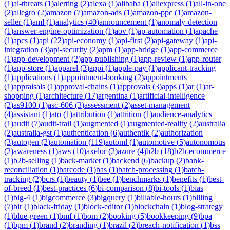
(
1
)
ai-threats
(
1
)
alerting
(
2
)
alexa
(
1
)
alibaba
(
1
)
aliexpress
(
1
)
all-in-one
(
2
)
allegro
(
2
)
amazon
(
7
)
amazon-ads
(
1
)
amazon-ppc
(
1
)
amazon-
seller
(
1
)
aml
(
1
)
analytics
(
40
)
announcement
(
1
)
anomaly-detection
(
1
)
answer-engine-optimization
(
1
)
aov
(
1
)
ap-automation
(
1
)
apache
(
1
)
apcs
(
1
)
api
(
22
)
api-economy
(
1
)
api-first
(
2
)
api-gateway
(
1
)
api-
integration
(
3
)
api-security
(
2
)
apm
(
1
)
app-bridge
(
1
)
app-commerce
(
1
)
app-development
(
2
)
app-publishing
(
1
)
app-review
(
1
)
app-router
(
1
)
app-store
(
1
)
apparel
(
3
)
appi
(
1
)
apple-pay
(
1
)
applicant-tracking
(
1
)
applications
(
1
)
appointment-booking
(
2
)
appointments
(
1
)
appraisals
(
1
)
approval-chains
(
1
)
approvals
(
3
)
apps
(
1
)
ar
(
1
)
ar-
shopping
(
1
)
architecture
(
17
)
argentina
(
1
)
artificial-intelligence
(
2
)
as9100
(
1
)
asc-606
(
3
)
assessment
(
2
)
asset-management
(
4
)
assistant
(
1
)
ato
(
1
)
attribution
(
1
)
attrition
(
1
)
audience-analytics
(
1
)
audit
(
7
)
audit-trail
(
1
)
augmented
(
1
)
augmented-reality
(
2
)
australia
(
2
)
australia-gst
(
1
)
authentication
(
6
)
authentik
(
2
)
authorization
(
3
)
autogen
(
2
)
automation
(
119
)
automl
(
1
)
automotive
(
5
)
autonomous
(
2
)
awareness
(
1
)
aws
(
10
)
axelor
(
2
)
azure
(
4
)
b2b
(
18
)
b2b-ecommerce
(
1
)
b2b-selling
(
1
)
back-market
(
1
)
backend
(
6
)
backup
(
2
)
bank-
reconciliation
(
1
)
barcode
(
1
)
bas
(
1
)
batch-processing
(
1
)
batch-
tracking
(
2
)
bcrs
(
1
)
beauty
(
1
)
bee
(
1
)
benchmarks
(
1
)
benefits
(
1
)
best-
of-breed
(
1
)
best-practices
(
6
)
bi-comparison
(
8
)
bi-tools
(
1
)
bias
(
1
)
big-4
(
1
)
bigcommerce
(
3
)
bigquery
(
1
)
billable-hours
(
1
)
billing
(
7
)
bir
(
1
)
black-friday
(
1
)
block-editor
(
1
)
blockchain
(
1
)
blog-strategy
(
1
)
blue-green
(
1
)
bmf
(
1
)
bom
(
2
)
booking
(
5
)
bookkeeping
(
9
)
bpa
(
1
)
bpm
(
1
)
brand
(
2
)
branding
(
1
)
brazil
(
2
)
breach-notification
(
1
)
bss