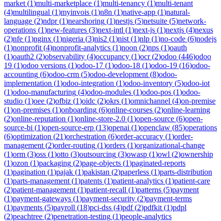
market
(
1
)
multi-marketplace
(
1
)
multi-tenancy
(
1
)
multi-tenant
(
4
)
multilingual
(
1
)
myinvois
(
1
)
n8n
(
1
)
native-app
(
1
)
natural-
language
(
2
)
ndpr
(
1
)
nearshoring
(
1
)
nestjs
(
5
)
netsuite
(
5
)
network-
operations
(
1
)
new-features
(
3
)
next-intl
(
1
)
next-js
(
1
)
nextjs
(
4
)
nexus
(
2
)
nfe
(
1
)
nginx
(
1
)
nigeria
(
3
)
nis2
(
1
)
nist
(
1
)
nlp
(
1
)
no-code
(
6
)
nodejs
(
1
)
nonprofit
(
4
)
nonprofit-analytics
(
1
)
noon
(
2
)
nps
(
1
)
oauth
(
1
)
oauth2
(
2
)
observability
(
4
)
occupancy
(
1
)
ocr
(
2
)
odoo
(
446
)
odoo
19
(
1
)
odoo versions
(
1
)
odoo-17
(
1
)
odoo-18
(
1
)
odoo-19
(
16
)
odoo-
accounting
(
6
)
odoo-crm
(
5
)
odoo-development
(
8
)
odoo-
implementation
(
1
)
odoo-integration
(
1
)
odoo-inventory
(
5
)
odoo-iot
(
1
)
odoo-manufacturing
(
4
)
odoo-modules
(
1
)
odoo-pos
(
1
)
odoo-
studio
(
1
)
oee
(
2
)
ofbiz
(
1
)
oidc
(
2
)
okrs
(
1
)
omnichannel
(
4
)
on-premise
(
1
)
on-premises
(
1
)
onboarding
(
6
)
online-courses
(
2
)
online-learning
(
2
)
online-reputation
(
1
)
online-store-2.0
(
1
)
open-source
(
6
)
open-
source-bi
(
1
)
open-source-erp
(
13
)
openai
(
1
)
openclaw
(
85
)
operations
(
6
)
optimization
(
21
)
orchestration
(
6
)
order-accuracy
(
1
)
order-
management
(
2
)
order-routing
(
1
)
orders
(
1
)
organizational-change
(
1
)
orm
(
3
)
oss
(
1
)
otto
(
3
)
outsourcing
(
3
)
owasp
(
1
)
owl
(
2
)
ownership
(
1
)
ozon
(
1
)
packaging
(
2
)
page-objects
(
1
)
paginated-reports
(
1
)
pagination
(
1
)
pajak
(
1
)
pakistan
(
2
)
paperless
(
1
)
parts-distribution
(
1
)
parts-management
(
1
)
patents
(
1
)
patient-analytics
(
1
)
patient-care
(
2
)
patient-management
(
1
)
patient-recall
(
1
)
patterns
(
5
)
payment
(
1
)
payment-gateways
(
1
)
payment-security
(
2
)
payment-terms
(
1
)
payments
(
5
)
payroll
(
18
)
pci-dss
(
4
)
pdf
(
2
)
pdfkit
(
1
)
pdpl
(
2
)
peachtree
(
2
)
penetration-testing
(
1
)
people-analytics