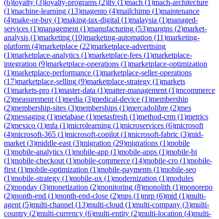
(
6
)
loyalty
(
3
)
loyalty-programs
(
2
)
ltv
(
1
)
mach
(
1
)
mach-architecture
(
1
)
machine-learning
(
13
)
magento
(
4
)
mailchimp
(
1
)
maintenance
(
4
)
make-or-buy
(
1
)
making-tax-digital
(
1
)
malaysia
(
1
)
managed-
services
(
1
)
management
(
1
)
manufacturing
(
53
)
margins
(
2
)
market-
analysis
(
1
)
marketing
(
10
)
marketing-automation
(
11
)
marketing-
platform
(
4
)
marketplace
(
22
)
marketplace-advertising
(
1
)
marketplace-analytics
(
1
)
marketplace-fees
(
1
)
marketplace-
integration
(
9
)
marketplace-operations
(
1
)
marketplace-optimization
(
1
)
marketplace-performance
(
1
)
marketplace-seller-operations
(
17
)
marketplace-selling
(
9
)
marketplace-strategy
(
1
)
markets
(
1
)
markets-pro
(
1
)
master-data
(
1
)
matter-management
(
1
)
mcommerce
(
2
)
measurement
(
1
)
media
(
3
)
medical-device
(
1
)
membership
(
2
)
membership-sites
(
3
)
memberships
(
1
)
mercadolibre
(
2
)
mes
(
2
)
messaging
(
1
)
metabase
(
1
)
metasfresh
(
1
)
method-crm
(
1
)
metrics
(
2
)
mexico
(
1
)
mfa
(
1
)
microlearning
(
1
)
microservices
(
6
)
microsoft
(
4
)
microsoft-365
(
1
)
microsoft-copilot
(
1
)
microsoft-fabric
(
3
)
mid-
market
(
3
)
middle-east
(
3
)
migration
(
29
)
migrations
(
1
)
mobile
(
1
)
mobile-analytics
(
1
)
mobile-app
(
1
)
mobile-apps
(
1
)
mobile-bi
(
1
)
mobile-checkout
(
1
)
mobile-commerce
(
14
)
mobile-cro
(
1
)
mobile-
first
(
1
)
mobile-optimization
(
1
)
mobile-payments
(
1
)
mobile-seo
(
1
)
mobile-strategy
(
1
)
mobile-ux
(
1
)
modernization
(
1
)
modules
(
2
)
monday
(
3
)
monetization
(
2
)
monitoring
(
8
)
monolith
(
1
)
monorepo
(
2
)
month-end
(
1
)
month-end-close
(
2
)
mps
(
1
)
mrp
(
6
)
mtd
(
1
)
multi-
agent
(
5
)
multi-channel
(
13
)
multi-cloud
(
1
)
multi-company
(
3
)
multi-
country
(
2
)
multi-currency
(
6
)
multi-entity
(
2
)
multi-location
(
4
)
multi-