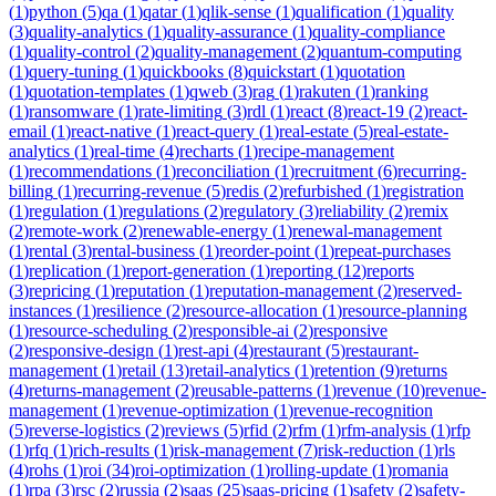
(
1
)
python
(
5
)
qa
(
1
)
qatar
(
1
)
qlik-sense
(
1
)
qualification
(
1
)
quality
(
3
)
quality-analytics
(
1
)
quality-assurance
(
1
)
quality-compliance
(
1
)
quality-control
(
2
)
quality-management
(
2
)
quantum-computing
(
1
)
query-tuning
(
1
)
quickbooks
(
8
)
quickstart
(
1
)
quotation
(
1
)
quotation-templates
(
1
)
qweb
(
3
)
rag
(
1
)
rakuten
(
1
)
ranking
(
1
)
ransomware
(
1
)
rate-limiting
(
3
)
rdl
(
1
)
react
(
8
)
react-19
(
2
)
react-
email
(
1
)
react-native
(
1
)
react-query
(
1
)
real-estate
(
5
)
real-estate-
analytics
(
1
)
real-time
(
4
)
recharts
(
1
)
recipe-management
(
1
)
recommendations
(
1
)
reconciliation
(
1
)
recruitment
(
6
)
recurring-
billing
(
1
)
recurring-revenue
(
5
)
redis
(
2
)
refurbished
(
1
)
registration
(
1
)
regulation
(
1
)
regulations
(
2
)
regulatory
(
3
)
reliability
(
2
)
remix
(
2
)
remote-work
(
2
)
renewable-energy
(
1
)
renewal-management
(
1
)
rental
(
3
)
rental-business
(
1
)
reorder-point
(
1
)
repeat-purchases
(
1
)
replication
(
1
)
report-generation
(
1
)
reporting
(
12
)
reports
(
3
)
repricing
(
1
)
reputation
(
1
)
reputation-management
(
2
)
reserved-
instances
(
1
)
resilience
(
2
)
resource-allocation
(
1
)
resource-planning
(
1
)
resource-scheduling
(
2
)
responsible-ai
(
2
)
responsive
(
2
)
responsive-design
(
1
)
rest-api
(
4
)
restaurant
(
5
)
restaurant-
management
(
1
)
retail
(
13
)
retail-analytics
(
1
)
retention
(
9
)
returns
(
4
)
returns-management
(
2
)
reusable-patterns
(
1
)
revenue
(
10
)
revenue-
management
(
1
)
revenue-optimization
(
1
)
revenue-recognition
(
5
)
reverse-logistics
(
2
)
reviews
(
5
)
rfid
(
2
)
rfm
(
1
)
rfm-analysis
(
1
)
rfp
(
1
)
rfq
(
1
)
rich-results
(
1
)
risk-management
(
7
)
risk-reduction
(
1
)
rls
(
4
)
rohs
(
1
)
roi
(
34
)
roi-optimization
(
1
)
rolling-update
(
1
)
romania
(
1
)
rpa
(
3
)
rsc
(
2
)
russia
(
2
)
saas
(
25
)
saas-pricing
(
1
)
safety
(
2
)
safety-