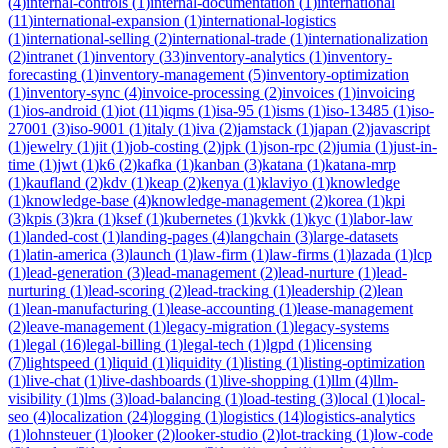
(
4
)
internal-controls
(
1
)
internal-documentation
(
1
)
international
(
11
)
international-expansion
(
1
)
international-logistics
(
1
)
international-selling
(
2
)
international-trade
(
1
)
internationalization
(
2
)
intranet
(
1
)
inventory
(
33
)
inventory-analytics
(
1
)
inventory-
forecasting
(
1
)
inventory-management
(
5
)
inventory-optimization
(
1
)
inventory-sync
(
4
)
invoice-processing
(
2
)
invoices
(
1
)
invoicing
(
1
)
ios-android
(
1
)
iot
(
11
)
iqms
(
1
)
isa-95
(
1
)
isms
(
1
)
iso-13485
(
1
)
iso-
27001
(
3
)
iso-9001
(
1
)
italy
(
1
)
iva
(
2
)
jamstack
(
1
)
japan
(
2
)
javascript
(
1
)
jewelry
(
1
)
jit
(
1
)
job-costing
(
2
)
jpk
(
1
)
json-rpc
(
2
)
jumia
(
1
)
just-in-
time
(
1
)
jwt
(
1
)
k6
(
2
)
kafka
(
1
)
kanban
(
3
)
katana
(
1
)
katana-mrp
(
1
)
kaufland
(
2
)
kdv
(
1
)
keap
(
2
)
kenya
(
1
)
klaviyo
(
1
)
knowledge
(
1
)
knowledge-base
(
4
)
knowledge-management
(
2
)
korea
(
1
)
kpi
(
3
)
kpis
(
3
)
kra
(
1
)
ksef
(
1
)
kubernetes
(
1
)
kvkk
(
1
)
kyc
(
1
)
labor-law
(
1
)
landed-cost
(
1
)
landing-pages
(
4
)
langchain
(
3
)
large-datasets
(
1
)
latin-america
(
3
)
launch
(
1
)
law-firm
(
1
)
law-firms
(
1
)
lazada
(
1
)
lcp
(
1
)
lead-generation
(
3
)
lead-management
(
2
)
lead-nurture
(
1
)
lead-
nurturing
(
1
)
lead-scoring
(
2
)
lead-tracking
(
1
)
leadership
(
2
)
lean
(
1
)
lean-manufacturing
(
1
)
lease-accounting
(
1
)
lease-management
(
2
)
leave-management
(
1
)
legacy-migration
(
1
)
legacy-systems
(
1
)
legal
(
16
)
legal-billing
(
1
)
legal-tech
(
1
)
lgpd
(
1
)
licensing
(
7
)
lightspeed
(
1
)
liquid
(
1
)
liquidity
(
1
)
listing
(
1
)
listing-optimization
(
1
)
live-chat
(
1
)
live-dashboards
(
1
)
live-shopping
(
1
)
llm
(
4
)
llm-
visibility
(
1
)
lms
(
3
)
load-balancing
(
1
)
load-testing
(
3
)
local
(
1
)
local-
seo
(
4
)
localization
(
24
)
logging
(
1
)
logistics
(
14
)
logistics-analytics
(
1
)
lohnsteuer
(
1
)
looker
(
2
)
looker-studio
(
2
)
lot-tracking
(
1
)
low-code