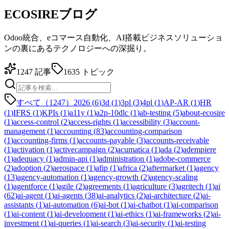
ECOSIREブログ
Odoo統合、eコマース自動化、AI搭載ビジネスソリューショ
ンの裏にあるテクノロジーへの深掘り。
1247
記事
1635
トピック
すべて（1247）
2026
(
6
)
3d
(
1
)
3pl
(
3
)
4pl
(
1
)
AP-AR
(
1
)
HR
(
1
)
IFRS
(
1
)
KPIs
(
1
)
a11y
(
1
)
a2p-10dlc
(
1
)
ab-testing
(
5
)
about-ecosire
(
1
)
access-control
(
2
)
access-rights
(
1
)
accessibility
(
3
)
account-
management
(
1
)
accounting
(
83
)
accounting-comparison
(
1
)
accounting-firms
(
1
)
accounts-payable
(
3
)
accounts-receivable
(
1
)
activation
(
1
)
activecampaign
(
2
)
acumatica
(
1
)
ada
(
2
)
adempiere
(
1
)
adequacy
(
1
)
admin-api
(
1
)
administration
(
1
)
adobe-commerce
(
2
)
adoption
(
2
)
aerospace
(
1
)
afip
(
1
)
africa
(
2
)
aftermarket
(
1
)
agency
(
13
)
agency-automation
(
1
)
agency-growth
(
2
)
agency-scaling
(
1
)
agentforce
(
1
)
agile
(
2
)
agreements
(
1
)
agriculture
(
3
)
agritech
(
1
)
ai
(
62
)
ai-agent
(
1
)
ai-agents
(
38
)
ai-analytics
(
2
)
ai-architecture
(
2
)
ai-
assistants
(
1
)
ai-automation
(
6
)
ai-bot
(
1
)
ai-chatbot
(
1
)
ai-comparison
(
1
)
ai-content
(
1
)
ai-development
(
1
)
ai-ethics
(
1
)
ai-frameworks
(
2
)
ai-
investment
(
1
)
ai-queries
(
1
)
ai-search
(
3
)
ai-security
(
1
)
ai-testing