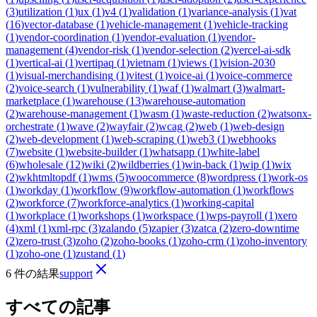
(
3
)
utilization
(
1
)
ux
(
1
)
v4
(
1
)
validation
(
1
)
variance-analysis
(
1
)
vat
(
16
)
vector-database
(
1
)
vehicle-management
(
1
)
vehicle-tracking
(
1
)
vendor-coordination
(
1
)
vendor-evaluation
(
1
)
vendor-
management
(
4
)
vendor-risk
(
1
)
vendor-selection
(
2
)
vercel-ai-sdk
(
1
)
vertical-ai
(
1
)
vertipaq
(
1
)
vietnam
(
1
)
views
(
1
)
vision-2030
(
1
)
visual-merchandising
(
1
)
vitest
(
1
)
voice-ai
(
1
)
voice-commerce
(
2
)
voice-search
(
1
)
vulnerability
(
1
)
waf
(
1
)
walmart
(
3
)
walmart-
marketplace
(
1
)
warehouse
(
13
)
warehouse-automation
(
2
)
warehouse-management
(
1
)
wasm
(
1
)
waste-reduction
(
2
)
watsonx-
orchestrate
(
1
)
wave
(
2
)
wayfair
(
2
)
wcag
(
2
)
web
(
1
)
web-design
(
2
)
web-development
(
1
)
web-scraping
(
1
)
web3
(
1
)
webhooks
(
7
)
website
(
1
)
website-builder
(
1
)
whatsapp
(
1
)
white-label
(
6
)
wholesale
(
12
)
wiki
(
2
)
wildberries
(
1
)
win-back
(
1
)
wip
(
1
)
wix
(
2
)
wkhtmltopdf
(
1
)
wms
(
5
)
woocommerce
(
8
)
wordpress
(
1
)
work-os
(
1
)
workday
(
1
)
workflow
(
9
)
workflow-automation
(
1
)
workflows
(
2
)
workforce
(
7
)
workforce-analytics
(
1
)
working-capital
(
1
)
workplace
(
1
)
workshops
(
1
)
workspace
(
1
)
wps-payroll
(
1
)
xero
(
4
)
xml
(
1
)
xml-rpc
(
3
)
zalando
(
5
)
zapier
(
3
)
zatca
(
2
)
zero-downtime
(
2
)
zero-trust
(
3
)
zoho
(
2
)
zoho-books
(
1
)
zoho-crm
(
1
)
zoho-inventory
(
1
)
zoho-one
(
1
)
zustand
(
1
)
6 件の結果
support
すべての記事