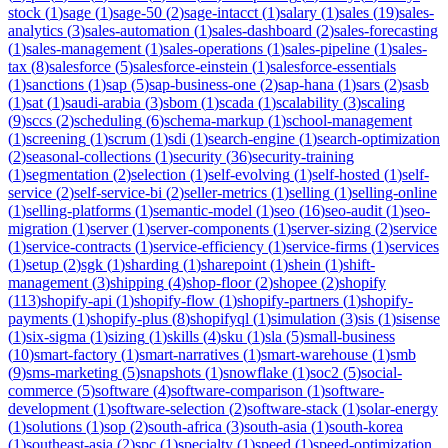
stock
(
1
)
sage
(
1
)
sage-50
(
2
)
sage-intacct
(
1
)
salary
(
1
)
sales
(
19
)
sales-
analytics
(
3
)
sales-automation
(
1
)
sales-dashboard
(
2
)
sales-forecasting
(
1
)
sales-management
(
1
)
sales-operations
(
1
)
sales-pipeline
(
1
)
sales-
tax
(
8
)
salesforce
(
5
)
salesforce-einstein
(
1
)
salesforce-essentials
(
1
)
sanctions
(
1
)
sap
(
5
)
sap-business-one
(
2
)
sap-hana
(
1
)
sars
(
2
)
sasb
(
1
)
sat
(
1
)
saudi-arabia
(
3
)
sbom
(
1
)
scada
(
1
)
scalability
(
3
)
scaling
(
9
)
sccs
(
2
)
scheduling
(
6
)
schema-markup
(
1
)
school-management
(
1
)
screening
(
1
)
scrum
(
1
)
sdi
(
1
)
search-engine
(
1
)
search-optimization
(
2
)
seasonal-collections
(
1
)
security
(
36
)
security-training
(
1
)
segmentation
(
2
)
selection
(
1
)
self-evolving
(
1
)
self-hosted
(
1
)
self-
service
(
2
)
self-service-bi
(
2
)
seller-metrics
(
1
)
selling
(
1
)
selling-online
(
1
)
selling-platforms
(
1
)
semantic-model
(
1
)
seo
(
16
)
seo-audit
(
1
)
seo-
migration
(
1
)
server
(
1
)
server-components
(
1
)
server-sizing
(
2
)
service
(
1
)
service-contracts
(
1
)
service-efficiency
(
1
)
service-firms
(
1
)
services
(
1
)
setup
(
2
)
sgk
(
1
)
sharding
(
1
)
sharepoint
(
1
)
shein
(
1
)
shift-
management
(
3
)
shipping
(
4
)
shop-floor
(
2
)
shopee
(
2
)
shopify
(
113
)
shopify-api
(
1
)
shopify-flow
(
1
)
shopify-partners
(
1
)
shopify-
payments
(
1
)
shopify-plus
(
8
)
shopifyql
(
1
)
simulation
(
3
)
sis
(
1
)
sisense
(
1
)
six-sigma
(
1
)
sizing
(
1
)
skills
(
4
)
sku
(
1
)
sla
(
5
)
small-business
(
10
)
smart-factory
(
1
)
smart-narratives
(
1
)
smart-warehouse
(
1
)
smb
(
9
)
sms-marketing
(
5
)
snapshots
(
1
)
snowflake
(
1
)
soc2
(
5
)
social-
commerce
(
5
)
software
(
4
)
software-comparison
(
1
)
software-
development
(
1
)
software-selection
(
2
)
software-stack
(
1
)
solar-energy
(
1
)
solutions
(
1
)
sop
(
2
)
south-africa
(
3
)
south-asia
(
1
)
south-korea
(
1
)
southeast-asia
(
2
)
spc
(
1
)
specialty
(
1
)
speed
(
1
)
speed-optimization