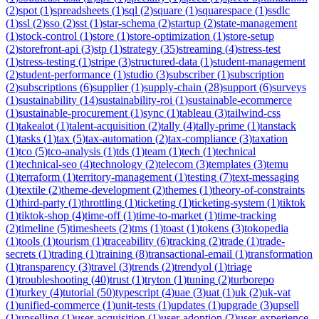
(
2
)
spot
(
1
)
spreadsheets
(
1
)
sql
(
2
)
square
(
1
)
squarespace
(
1
)
ssdlc
(
1
)
ssl
(
2
)
sso
(
2
)
sst
(
1
)
star-schema
(
2
)
startup
(
2
)
state-management
(
1
)
stock-control
(
1
)
store
(
1
)
store-optimization
(
1
)
store-setup
(
2
)
storefront-api
(
3
)
stp
(
1
)
strategy
(
35
)
streaming
(
4
)
stress-test
(
1
)
stress-testing
(
1
)
stripe
(
3
)
structured-data
(
1
)
student-management
(
2
)
student-performance
(
1
)
studio
(
3
)
subscriber
(
1
)
subscription
(
2
)
subscriptions
(
6
)
supplier
(
1
)
supply-chain
(
28
)
support
(
6
)
surveys
(
1
)
sustainability
(
14
)
sustainability-roi
(
1
)
sustainable-ecommerce
(
1
)
sustainable-procurement
(
1
)
sync
(
1
)
tableau
(
3
)
tailwind-css
(
1
)
takealot
(
1
)
talent-acquisition
(
2
)
tally
(
4
)
tally-prime
(
1
)
tanstack
(
1
)
tasks
(
1
)
tax
(
5
)
tax-automation
(
2
)
tax-compliance
(
3
)
taxation
(
1
)
tco
(
5
)
tco-analysis
(
1
)
tds
(
1
)
team
(
1
)
tech
(
1
)
technical
(
1
)
technical-seo
(
4
)
technology
(
2
)
telecom
(
3
)
templates
(
3
)
temu
(
1
)
terraform
(
1
)
territory-management
(
1
)
testing
(
7
)
text-messaging
(
1
)
textile
(
2
)
theme-development
(
2
)
themes
(
1
)
theory-of-constraints
(
1
)
third-party
(
1
)
throttling
(
1
)
ticketing
(
1
)
ticketing-system
(
1
)
tiktok
(
1
)
tiktok-shop
(
4
)
time-off
(
1
)
time-to-market
(
1
)
time-tracking
(
2
)
timeline
(
5
)
timesheets
(
2
)
tms
(
1
)
toast
(
1
)
tokens
(
3
)
tokopedia
(
1
)
tools
(
1
)
tourism
(
1
)
traceability
(
6
)
tracking
(
2
)
trade
(
1
)
trade-
secrets
(
1
)
trading
(
1
)
training
(
8
)
transactional-email
(
1
)
transformation
(
1
)
transparency
(
3
)
travel
(
3
)
trends
(
2
)
trendyol
(
1
)
triage
(
1
)
troubleshooting
(
40
)
trust
(
1
)
tryton
(
1
)
tuning
(
2
)
turborepo
(
1
)
turkey
(
4
)
tutorial
(
50
)
typescript
(
4
)
uae
(
3
)
uat
(
1
)
uk
(
2
)
uk-vat
(
1
)
unified-commerce
(
1
)
unit-tests
(
1
)
updates
(
1
)
upgrade
(
3
)
upsell
(
1
)
upselling
(
1
)
user-acquisition
(
1
)
user-adoption
(
2
)
user-experience