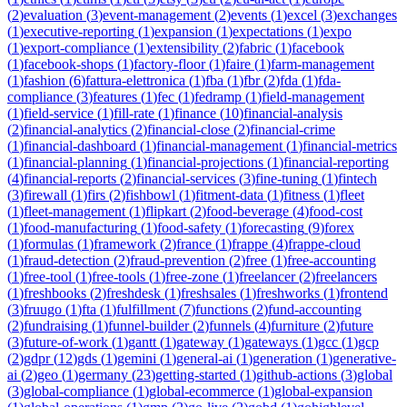
(
2
)
evaluation
(
3
)
event-management
(
2
)
events
(
1
)
excel
(
3
)
exchanges
(
1
)
executive-reporting
(
1
)
expansion
(
1
)
expectations
(
1
)
expo
(
1
)
export-compliance
(
1
)
extensibility
(
2
)
fabric
(
1
)
facebook
(
1
)
facebook-shops
(
1
)
factory-floor
(
1
)
faire
(
1
)
farm-management
(
1
)
fashion
(
6
)
fattura-elettronica
(
1
)
fba
(
1
)
fbr
(
2
)
fda
(
1
)
fda-
compliance
(
3
)
features
(
1
)
fec
(
1
)
fedramp
(
1
)
field-management
(
1
)
field-service
(
1
)
fill-rate
(
1
)
finance
(
10
)
financial-analysis
(
2
)
financial-analytics
(
2
)
financial-close
(
2
)
financial-crime
(
1
)
financial-dashboard
(
1
)
financial-management
(
1
)
financial-metrics
(
1
)
financial-planning
(
1
)
financial-projections
(
1
)
financial-reporting
(
4
)
financial-reports
(
2
)
financial-services
(
3
)
fine-tuning
(
1
)
fintech
(
3
)
firewall
(
1
)
firs
(
2
)
fishbowl
(
1
)
fitment-data
(
1
)
fitness
(
1
)
fleet
(
1
)
fleet-management
(
1
)
flipkart
(
2
)
food-beverage
(
4
)
food-cost
(
1
)
food-manufacturing
(
1
)
food-safety
(
1
)
forecasting
(
9
)
forex
(
1
)
formulas
(
1
)
framework
(
2
)
france
(
1
)
frappe
(
4
)
frappe-cloud
(
1
)
fraud-detection
(
2
)
fraud-prevention
(
2
)
free
(
1
)
free-accounting
(
1
)
free-tool
(
1
)
free-tools
(
1
)
free-zone
(
1
)
freelancer
(
2
)
freelancers
(
1
)
freshbooks
(
2
)
freshdesk
(
1
)
freshsales
(
1
)
freshworks
(
1
)
frontend
(
3
)
fruugo
(
1
)
fta
(
1
)
fulfillment
(
7
)
functions
(
2
)
fund-accounting
(
2
)
fundraising
(
1
)
funnel-builder
(
2
)
funnels
(
4
)
furniture
(
2
)
future
(
3
)
future-of-work
(
1
)
gantt
(
1
)
gateway
(
1
)
gateways
(
1
)
gcc
(
1
)
gcp
(
2
)
gdpr
(
12
)
gds
(
1
)
gemini
(
1
)
general-ai
(
1
)
generation
(
1
)
generative-
ai
(
2
)
geo
(
1
)
germany
(
23
)
getting-started
(
1
)
github-actions
(
3
)
global
(
3
)
global-compliance
(
1
)
global-ecommerce
(
1
)
global-expansion