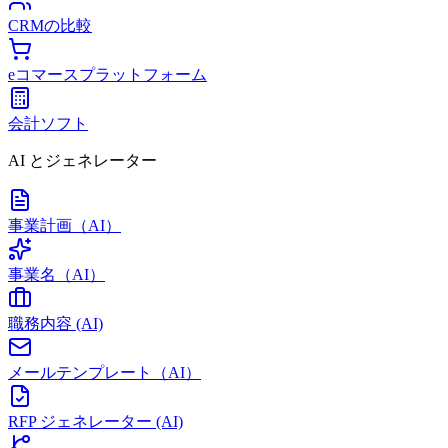
CRMの比較
eコマースプラットフォーム
会計ソフト
AI とジェネレーター
事業計画（AI）
事業名（AI）
職務内容 (AI)
メールテンプレート（AI）
RFP ジェネレーター (AI)