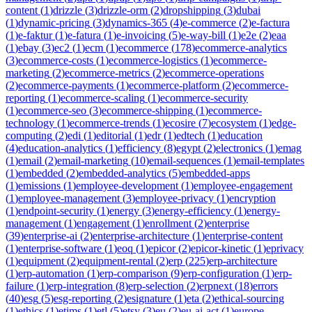
content
(
1
)
drizzle
(
3
)
drizzle-orm
(
2
)
dropshipping
(
3
)
dubai
(
1
)
dynamic-pricing
(
3
)
dynamics-365
(
4
)
e-commerce
(
2
)
e-factura
(
1
)
e-faktur
(
1
)
e-fatura
(
1
)
e-invoicing
(
5
)
e-way-bill
(
1
)
e2e
(
2
)
eaa
(
1
)
ebay
(
3
)
ec2
(
1
)
ecm
(
1
)
ecommerce
(
178
)
ecommerce-analytics
(
3
)
ecommerce-costs
(
1
)
ecommerce-logistics
(
1
)
ecommerce-
marketing
(
2
)
ecommerce-metrics
(
2
)
ecommerce-operations
(
2
)
ecommerce-payments
(
1
)
ecommerce-platform
(
2
)
ecommerce-
reporting
(
1
)
ecommerce-scaling
(
1
)
ecommerce-security
(
1
)
ecommerce-seo
(
3
)
ecommerce-shipping
(
1
)
ecommerce-
technology
(
1
)
ecommerce-trends
(
1
)
ecosire
(
7
)
ecosystem
(
1
)
edge-
computing
(
2
)
edi
(
1
)
editorial
(
1
)
edr
(
1
)
edtech
(
1
)
education
(
4
)
education-analytics
(
1
)
efficiency
(
8
)
egypt
(
2
)
electronics
(
1
)
emag
(
1
)
email
(
2
)
email-marketing
(
10
)
email-sequences
(
1
)
email-templates
(
1
)
embedded
(
2
)
embedded-analytics
(
5
)
embedded-apps
(
1
)
emissions
(
1
)
employee-development
(
1
)
employee-engagement
(
1
)
employee-management
(
3
)
employee-privacy
(
1
)
encryption
(
1
)
endpoint-security
(
1
)
energy
(
3
)
energy-efficiency
(
1
)
energy-
management
(
1
)
engagement
(
1
)
enrollment
(
2
)
enterprise
(
39
)
enterprise-ai
(
2
)
enterprise-architecture
(
1
)
enterprise-content
(
1
)
enterprise-software
(
1
)
eoq
(
1
)
epicor
(
2
)
epicor-kinetic
(
1
)
eprivacy
(
1
)
equipment
(
2
)
equipment-rental
(
2
)
erp
(
225
)
erp-architecture
(
1
)
erp-automation
(
1
)
erp-comparison
(
9
)
erp-configuration
(
1
)
erp-
failure
(
1
)
erp-integration
(
8
)
erp-selection
(
2
)
erpnext
(
18
)
errors
(
40
)
esg
(
5
)
esg-reporting
(
2
)
esignature
(
1
)
eta
(
2
)
ethical-sourcing
(
1
)
ethics
(
1
)
etims
(
1
)
etl
(
5
)
etsy
(
3
)
eu
(
2
)
eu-ai-act
(
1
)
europe