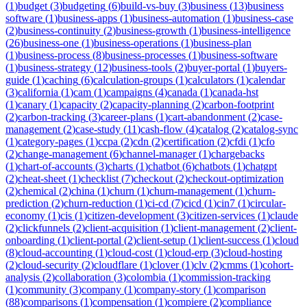
(
1
)
budget
(
3
)
budgeting
(
6
)
build-vs-buy
(
3
)
business
(
13
)
business
software
(
1
)
business-apps
(
1
)
business-automation
(
1
)
business-case
(
2
)
business-continuity
(
2
)
business-growth
(
1
)
business-intelligence
(
26
)
business-one
(
1
)
business-operations
(
1
)
business-plan
(
1
)
business-process
(
8
)
business-processes
(
1
)
business-software
(
1
)
business-strategy
(
12
)
business-tools
(
2
)
buyer-portal
(
1
)
buyers-
guide
(
1
)
caching
(
6
)
calculation-groups
(
1
)
calculators
(
1
)
calendar
(
3
)
california
(
1
)
cam
(
1
)
campaigns
(
4
)
canada
(
1
)
canada-hst
(
1
)
canary
(
1
)
capacity
(
2
)
capacity-planning
(
2
)
carbon-footprint
(
2
)
carbon-tracking
(
3
)
career-plans
(
1
)
cart-abandonment
(
2
)
case-
management
(
2
)
case-study
(
11
)
cash-flow
(
4
)
catalog
(
2
)
catalog-sync
(
1
)
category-pages
(
1
)
ccpa
(
2
)
cdn
(
2
)
certification
(
2
)
cfdi
(
1
)
cfo
(
2
)
change-management
(
6
)
channel-manager
(
1
)
chargebacks
(
1
)
chart-of-accounts
(
3
)
charts
(
1
)
chatbot
(
6
)
chatbots
(
1
)
chatgpt
(
2
)
cheat-sheet
(
1
)
checklist
(
7
)
checkout
(
2
)
checkout-optimization
(
2
)
chemical
(
2
)
china
(
1
)
churn
(
1
)
churn-management
(
1
)
churn-
prediction
(
2
)
churn-reduction
(
1
)
ci-cd
(
7
)
cicd
(
1
)
cin7
(
1
)
circular-
economy
(
1
)
cis
(
1
)
citizen-development
(
3
)
citizen-services
(
1
)
claude
(
2
)
clickfunnels
(
2
)
client-acquisition
(
1
)
client-management
(
2
)
client-
onboarding
(
1
)
client-portal
(
2
)
client-setup
(
1
)
client-success
(
1
)
cloud
(
8
)
cloud-accounting
(
1
)
cloud-cost
(
1
)
cloud-erp
(
3
)
cloud-hosting
(
2
)
cloud-security
(
2
)
cloudflare
(
1
)
clover
(
1
)
clv
(
2
)
cmms
(
1
)
cohort-
analysis
(
2
)
collaboration
(
3
)
colombia
(
1
)
commission-tracking
(
1
)
community
(
3
)
company
(
1
)
company-story
(
1
)
comparison
(
88
)
comparisons
(
1
)
compensation
(
1
)
compiere
(
2
)
compliance