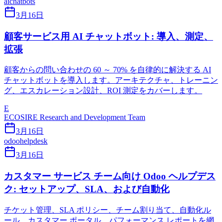
ai
chatbots
3月16日
顧客サービス用 AI チャットボット: 導入、測定、
拡張
顧客からの問い合わせの 60 ～ 70% を自律的に解決する AI
チャットボットを導入します。アーキテクチャ、トレーニン
グ、エスカレーション設計、ROI 測定をカバーします。
E
ECOSIRE Research and Development Team
3月16日
odoo
helpdesk
3月16日
カスタマー サービス チーム向け Odoo ヘルプデス
ク: セットアップ、SLA、および自動化
チケット管理、SLA ポリシー、チーム割り当て、自動化ル
ール、カスタマー ポータル、パフォーマンス レポートを網