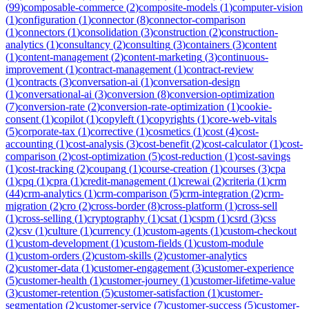
(
99
)
composable-commerce
(
2
)
composite-models
(
1
)
computer-vision
(
1
)
configuration
(
1
)
connector
(
8
)
connector-comparison
(
1
)
connectors
(
1
)
consolidation
(
3
)
construction
(
2
)
construction-
analytics
(
1
)
consultancy
(
2
)
consulting
(
3
)
containers
(
3
)
content
(
1
)
content-management
(
2
)
content-marketing
(
3
)
continuous-
improvement
(
1
)
contract-management
(
1
)
contract-review
(
1
)
contracts
(
3
)
conversation-ai
(
1
)
conversation-design
(
1
)
conversational-ai
(
3
)
conversion
(
8
)
conversion-optimization
(
7
)
conversion-rate
(
2
)
conversion-rate-optimization
(
1
)
cookie-
consent
(
1
)
copilot
(
1
)
copyleft
(
1
)
copyrights
(
1
)
core-web-vitals
(
5
)
corporate-tax
(
1
)
corrective
(
1
)
cosmetics
(
1
)
cost
(
4
)
cost-
accounting
(
1
)
cost-analysis
(
3
)
cost-benefit
(
2
)
cost-calculator
(
1
)
cost-
comparison
(
2
)
cost-optimization
(
5
)
cost-reduction
(
1
)
cost-savings
(
1
)
cost-tracking
(
2
)
coupang
(
1
)
course-creation
(
1
)
courses
(
3
)
cpa
(
1
)
cpq
(
1
)
cpra
(
1
)
credit-management
(
1
)
crewai
(
2
)
criteria
(
1
)
crm
(
44
)
crm-analytics
(
1
)
crm-comparison
(
5
)
crm-integration
(
2
)
crm-
migration
(
2
)
cro
(
2
)
cross-border
(
8
)
cross-platform
(
1
)
cross-sell
(
1
)
cross-selling
(
1
)
cryptography
(
1
)
csat
(
1
)
cspm
(
1
)
csrd
(
3
)
css
(
2
)
csv
(
1
)
culture
(
1
)
currency
(
1
)
custom-agents
(
1
)
custom-checkout
(
1
)
custom-development
(
1
)
custom-fields
(
1
)
custom-module
(
1
)
custom-orders
(
2
)
custom-skills
(
2
)
customer-analytics
(
2
)
customer-data
(
1
)
customer-engagement
(
3
)
customer-experience
(
5
)
customer-health
(
1
)
customer-journey
(
1
)
customer-lifetime-value
(
3
)
customer-retention
(
5
)
customer-satisfaction
(
1
)
customer-
segmentation
(
2
)
customer-service
(
7
)
customer-success
(
5
)
customer-