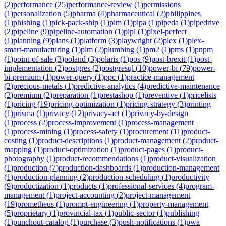
(
2
)
performance
(
25
)
performance-review
(
1
)
permissions
(
1
)
personalization
(
5
)
pharma
(
4
)
pharmaceutical
(
2
)
philippines
(
1
)
phishing
(
1
)
pick-pack-ship
(
1
)
pim
(
1
)
pipa
(
1
)
pipeda
(
1
)
pipedrive
(
2
)
pipeline
(
9
)
pipeline-automation
(
1
)
pipl
(
1
)
pixel-perfect
(
1
)
planning
(
9
)
plans
(
1
)
platform
(
3
)
playwright
(
2
)
plex
(
1
)
plex-
smart-manufacturing
(
1
)
plm
(
2
)
plumbing
(
1
)
pm2
(
1
)
pms
(
1
)
pnpm
(
1
)
point-of-sale
(
3
)
poland
(
3
)
polaris
(
1
)
pos
(
9
)
post-brexit
(
1
)
post-
implementation
(
2
)
postgres
(
2
)
postgresql
(
10
)
power-bi
(
79
)
power-
bi-premium
(
1
)
power-query
(
1
)
ppc
(
1
)
practice-management
(
2
)
precious-metals
(
1
)
predictive-analytics
(
4
)
predictive-maintenance
(
2
)
premium
(
2
)
preparation
(
1
)
prestashop
(
1
)
preventive
(
1
)
pricelists
(
1
)
pricing
(
19
)
pricing-optimization
(
1
)
pricing-strategy
(
3
)
printing
(
1
)
prisma
(
1
)
privacy
(
12
)
privacy-act
(
1
)
privacy-by-design
(
1
)
process
(
2
)
process-improvement
(
1
)
process-management
(
1
)
process-mining
(
1
)
process-safety
(
1
)
procurement
(
11
)
product-
costing
(
1
)
product-descriptions
(
1
)
product-management
(
2
)
product-
mapping
(
1
)
product-optimization
(
1
)
product-pages
(
1
)
product-
photography
(
1
)
product-recommendations
(
1
)
product-visualization
(
1
)
production
(
7
)
production-dashboards
(
1
)
production-management
(
1
)
production-planning
(
2
)
production-scheduling
(
1
)
productivity
(
9
)
productization
(
1
)
products
(
1
)
professional-services
(
4
)
program-
management
(
1
)
project-accounting
(
2
)
project-management
(
19
)
prometheus
(
1
)
prompt-engineering
(
1
)
property-management
(
5
)
proprietary
(
1
)
provincial-tax
(
1
)
public-sector
(
1
)
publishing
(
1
)
punchout-catalog
(
1
)
purchase
(
3
)
push-notifications
(
1
)
pwa