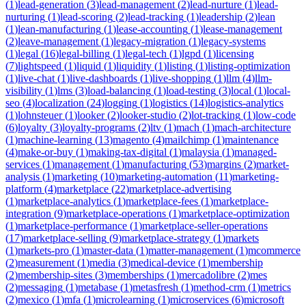
(
1
)
lead-generation
(
3
)
lead-management
(
2
)
lead-nurture
(
1
)
lead-
nurturing
(
1
)
lead-scoring
(
2
)
lead-tracking
(
1
)
leadership
(
2
)
lean
(
1
)
lean-manufacturing
(
1
)
lease-accounting
(
1
)
lease-management
(
2
)
leave-management
(
1
)
legacy-migration
(
1
)
legacy-systems
(
1
)
legal
(
16
)
legal-billing
(
1
)
legal-tech
(
1
)
lgpd
(
1
)
licensing
(
7
)
lightspeed
(
1
)
liquid
(
1
)
liquidity
(
1
)
listing
(
1
)
listing-optimization
(
1
)
live-chat
(
1
)
live-dashboards
(
1
)
live-shopping
(
1
)
llm
(
4
)
llm-
visibility
(
1
)
lms
(
3
)
load-balancing
(
1
)
load-testing
(
3
)
local
(
1
)
local-
seo
(
4
)
localization
(
24
)
logging
(
1
)
logistics
(
14
)
logistics-analytics
(
1
)
lohnsteuer
(
1
)
looker
(
2
)
looker-studio
(
2
)
lot-tracking
(
1
)
low-code
(
6
)
loyalty
(
3
)
loyalty-programs
(
2
)
ltv
(
1
)
mach
(
1
)
mach-architecture
(
1
)
machine-learning
(
13
)
magento
(
4
)
mailchimp
(
1
)
maintenance
(
4
)
make-or-buy
(
1
)
making-tax-digital
(
1
)
malaysia
(
1
)
managed-
services
(
1
)
management
(
1
)
manufacturing
(
53
)
margins
(
2
)
market-
analysis
(
1
)
marketing
(
10
)
marketing-automation
(
11
)
marketing-
platform
(
4
)
marketplace
(
22
)
marketplace-advertising
(
1
)
marketplace-analytics
(
1
)
marketplace-fees
(
1
)
marketplace-
integration
(
9
)
marketplace-operations
(
1
)
marketplace-optimization
(
1
)
marketplace-performance
(
1
)
marketplace-seller-operations
(
17
)
marketplace-selling
(
9
)
marketplace-strategy
(
1
)
markets
(
1
)
markets-pro
(
1
)
master-data
(
1
)
matter-management
(
1
)
mcommerce
(
2
)
measurement
(
1
)
media
(
3
)
medical-device
(
1
)
membership
(
2
)
membership-sites
(
3
)
memberships
(
1
)
mercadolibre
(
2
)
mes
(
2
)
messaging
(
1
)
metabase
(
1
)
metasfresh
(
1
)
method-crm
(
1
)
metrics
(
2
)
mexico
(
1
)
mfa
(
1
)
microlearning
(
1
)
microservices
(
6
)
microsoft