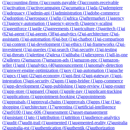
(
1
)
accounting-firms
(
1
)
accounts-payable
(
3
)
accounts-receivable
(
1
)
activation
(
1
)
activecampaign
(
2
)
acumatica
(
1
)
ada
(
2
)
adempiere
(
1
)
adequacy
(
1
)
admin-api
(
1
)
administration
(
1
)
adobe-commerce
(
2
)
adoption
(
2
)
aerospace
(
1
)
afip
(
1
)
africa
(
2
)
aftermarket
(
1
)
agency
(
13
)
agency-automation
(
1
)
agency-growth
(
2
)
agency-scaling
(
1
)
agentforce
(
1
)
agile
(
2
)
agreements
(
1
)
agriculture
(
3
)
agritech
(
1
)
ai
(
62
)
ai-agent
(
1
)
ai-agents
(
38
)
ai-analytics
(
2
)
ai-architecture
(
2
)
ai-
assistants
(
1
)
ai-automation
(
6
)
ai-bot
(
1
)
ai-chatbot
(
1
)
ai-comparison
(
1
)
ai-content
(
1
)
ai-development
(
1
)
ai-ethics
(
1
)
ai-frameworks
(
2
)
ai-
investment
(
1
)
ai-queries
(
1
)
ai-search
(
3
)
ai-security
(
1
)
ai-testing
(
1
)
ai-threats
(
1
)
alerting
(
2
)
alexa
(
1
)
alibaba
(
1
)
aliexpress
(
1
)
all-in-one
(
2
)
allegro
(
2
)
amazon
(
7
)
amazon-ads
(
1
)
amazon-ppc
(
1
)
amazon-
seller
(
1
)
aml
(
1
)
analytics
(
40
)
announcement
(
1
)
anomaly-detection
(
1
)
answer-engine-optimization
(
1
)
aov
(
1
)
ap-automation
(
1
)
apache
(
1
)
apcs
(
1
)
api
(
22
)
api-economy
(
1
)
api-first
(
2
)
api-gateway
(
1
)
api-
integration
(
3
)
api-security
(
2
)
apm
(
1
)
app-bridge
(
1
)
app-commerce
(
1
)
app-development
(
2
)
app-publishing
(
1
)
app-review
(
1
)
app-router
(
1
)
app-store
(
1
)
apparel
(
3
)
appi
(
1
)
apple-pay
(
1
)
applicant-tracking
(
1
)
applications
(
1
)
appointment-booking
(
2
)
appointments
(
1
)
appraisals
(
1
)
approval-chains
(
1
)
approvals
(
3
)
apps
(
1
)
ar
(
1
)
ar-
shopping
(
1
)
architecture
(
17
)
argentina
(
1
)
artificial-intelligence
(
2
)
as9100
(
1
)
asc-606
(
3
)
assessment
(
2
)
asset-management
(
4
)
assistant
(
1
)
ato
(
1
)
attribution
(
1
)
attrition
(
1
)
audience-analytics
(
1
)
audit
(
7
)
audit-trail
(
1
)
augmented
(
1
)
augmented-reality
(
2
)
australia
(
2
)
australia-gst
(
1
)
authentication
(
6
)
authentik
(
2
)
authorization