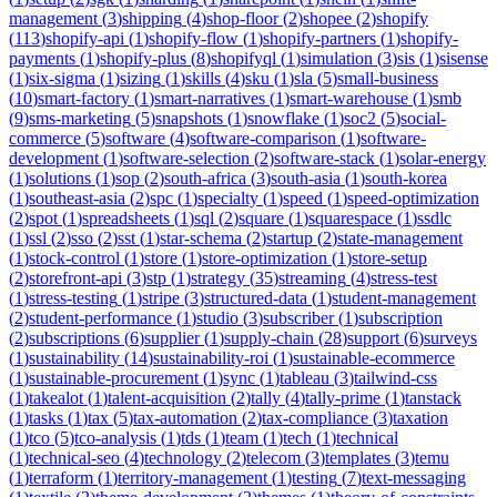
management
(
3
)
shipping
(
4
)
shop-floor
(
2
)
shopee
(
2
)
shopify
(
113
)
shopify-api
(
1
)
shopify-flow
(
1
)
shopify-partners
(
1
)
shopify-
payments
(
1
)
shopify-plus
(
8
)
shopifyql
(
1
)
simulation
(
3
)
sis
(
1
)
sisense
(
1
)
six-sigma
(
1
)
sizing
(
1
)
skills
(
4
)
sku
(
1
)
sla
(
5
)
small-business
(
10
)
smart-factory
(
1
)
smart-narratives
(
1
)
smart-warehouse
(
1
)
smb
(
9
)
sms-marketing
(
5
)
snapshots
(
1
)
snowflake
(
1
)
soc2
(
5
)
social-
commerce
(
5
)
software
(
4
)
software-comparison
(
1
)
software-
development
(
1
)
software-selection
(
2
)
software-stack
(
1
)
solar-energy
(
1
)
solutions
(
1
)
sop
(
2
)
south-africa
(
3
)
south-asia
(
1
)
south-korea
(
1
)
southeast-asia
(
2
)
spc
(
1
)
specialty
(
1
)
speed
(
1
)
speed-optimization
(
2
)
spot
(
1
)
spreadsheets
(
1
)
sql
(
2
)
square
(
1
)
squarespace
(
1
)
ssdlc
(
1
)
ssl
(
2
)
sso
(
2
)
sst
(
1
)
star-schema
(
2
)
startup
(
2
)
state-management
(
1
)
stock-control
(
1
)
store
(
1
)
store-optimization
(
1
)
store-setup
(
2
)
storefront-api
(
3
)
stp
(
1
)
strategy
(
35
)
streaming
(
4
)
stress-test
(
1
)
stress-testing
(
1
)
stripe
(
3
)
structured-data
(
1
)
student-management
(
2
)
student-performance
(
1
)
studio
(
3
)
subscriber
(
1
)
subscription
(
2
)
subscriptions
(
6
)
supplier
(
1
)
supply-chain
(
28
)
support
(
6
)
surveys
(
1
)
sustainability
(
14
)
sustainability-roi
(
1
)
sustainable-ecommerce
(
1
)
sustainable-procurement
(
1
)
sync
(
1
)
tableau
(
3
)
tailwind-css
(
1
)
takealot
(
1
)
talent-acquisition
(
2
)
tally
(
4
)
tally-prime
(
1
)
tanstack
(
1
)
tasks
(
1
)
tax
(
5
)
tax-automation
(
2
)
tax-compliance
(
3
)
taxation
(
1
)
tco
(
5
)
tco-analysis
(
1
)
tds
(
1
)
team
(
1
)
tech
(
1
)
technical
(
1
)
technical-seo
(
4
)
technology
(
2
)
telecom
(
3
)
templates
(
3
)
temu
(
1
)
terraform
(
1
)
territory-management
(
1
)
testing
(
7
)
text-messaging