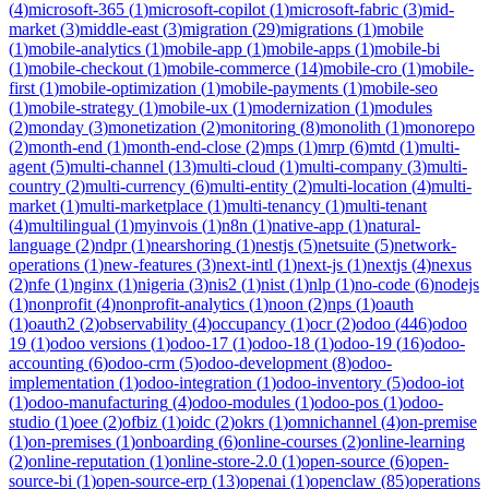
(
4
)
microsoft-365
(
1
)
microsoft-copilot
(
1
)
microsoft-fabric
(
3
)
mid-
market
(
3
)
middle-east
(
3
)
migration
(
29
)
migrations
(
1
)
mobile
(
1
)
mobile-analytics
(
1
)
mobile-app
(
1
)
mobile-apps
(
1
)
mobile-bi
(
1
)
mobile-checkout
(
1
)
mobile-commerce
(
14
)
mobile-cro
(
1
)
mobile-
first
(
1
)
mobile-optimization
(
1
)
mobile-payments
(
1
)
mobile-seo
(
1
)
mobile-strategy
(
1
)
mobile-ux
(
1
)
modernization
(
1
)
modules
(
2
)
monday
(
3
)
monetization
(
2
)
monitoring
(
8
)
monolith
(
1
)
monorepo
(
2
)
month-end
(
1
)
month-end-close
(
2
)
mps
(
1
)
mrp
(
6
)
mtd
(
1
)
multi-
agent
(
5
)
multi-channel
(
13
)
multi-cloud
(
1
)
multi-company
(
3
)
multi-
country
(
2
)
multi-currency
(
6
)
multi-entity
(
2
)
multi-location
(
4
)
multi-
market
(
1
)
multi-marketplace
(
1
)
multi-tenancy
(
1
)
multi-tenant
(
4
)
multilingual
(
1
)
myinvois
(
1
)
n8n
(
1
)
native-app
(
1
)
natural-
language
(
2
)
ndpr
(
1
)
nearshoring
(
1
)
nestjs
(
5
)
netsuite
(
5
)
network-
operations
(
1
)
new-features
(
3
)
next-intl
(
1
)
next-js
(
1
)
nextjs
(
4
)
nexus
(
2
)
nfe
(
1
)
nginx
(
1
)
nigeria
(
3
)
nis2
(
1
)
nist
(
1
)
nlp
(
1
)
no-code
(
6
)
nodejs
(
1
)
nonprofit
(
4
)
nonprofit-analytics
(
1
)
noon
(
2
)
nps
(
1
)
oauth
(
1
)
oauth2
(
2
)
observability
(
4
)
occupancy
(
1
)
ocr
(
2
)
odoo
(
446
)
odoo
19
(
1
)
odoo versions
(
1
)
odoo-17
(
1
)
odoo-18
(
1
)
odoo-19
(
16
)
odoo-
accounting
(
6
)
odoo-crm
(
5
)
odoo-development
(
8
)
odoo-
implementation
(
1
)
odoo-integration
(
1
)
odoo-inventory
(
5
)
odoo-iot
(
1
)
odoo-manufacturing
(
4
)
odoo-modules
(
1
)
odoo-pos
(
1
)
odoo-
studio
(
1
)
oee
(
2
)
ofbiz
(
1
)
oidc
(
2
)
okrs
(
1
)
omnichannel
(
4
)
on-premise
(
1
)
on-premises
(
1
)
onboarding
(
6
)
online-courses
(
2
)
online-learning
(
2
)
online-reputation
(
1
)
online-store-2.0
(
1
)
open-source
(
6
)
open-
source-bi
(
1
)
open-source-erp
(
13
)
openai
(
1
)
openclaw
(
85
)
operations