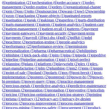
(
6
)
optimization
(
21
)
orchestration
(
6
)
order-accuracy
(
1
)
order-
management
(
2
)
order-routing
(
1
)
orders
(
1
)
organizational-change
(
1
)
orm
(
3
)
oss
(
1
)
otto
(
3
)
outsourcing
(
3
)
owasp
(
1
)
owl
(
2
)
ownership
(
1
)
ozon
(
1
)
packaging
(
2
)
page-objects
(
1
)
paginated-reports
(
1
)
pagination
(
1
)
pajak
(
1
)
pakistan
(
2
)
paperless
(
1
)
parts-distribution
(
1
)
parts-management
(
1
)
patents
(
1
)
patient-analytics
(
1
)
patient-care
(
2
)
patient-management
(
1
)
patient-recall
(
1
)
patterns
(
5
)
payment
(
1
)
payment-gateways
(
1
)
payment-security
(
2
)
payment-terms
(
1
)
payments
(
5
)
payroll
(
18
)
pci-dss
(
4
)
pdf
(
2
)
pdfkit
(
1
)
pdpl
(
2
)
peachtree
(
2
)
penetration-testing
(
1
)
people-analytics
(
2
)
performance
(
25
)
performance-review
(
1
)
permissions
(
1
)
personalization
(
5
)
pharma
(
4
)
pharmaceutical
(
2
)
philippines
(
1
)
phishing
(
1
)
pick-pack-ship
(
1
)
pim
(
1
)
pipa
(
1
)
pipeda
(
1
)
pipedrive
(
2
)
pipeline
(
9
)
pipeline-automation
(
1
)
pipl
(
1
)
pixel-perfect
(
1
)
planning
(
9
)
plans
(
1
)
platform
(
3
)
playwright
(
2
)
plex
(
1
)
plex-
smart-manufacturing
(
1
)
plm
(
2
)
plumbing
(
1
)
pm2
(
1
)
pms
(
1
)
pnpm
(
1
)
point-of-sale
(
3
)
poland
(
3
)
polaris
(
1
)
pos
(
9
)
post-brexit
(
1
)
post-
implementation
(
2
)
postgres
(
2
)
postgresql
(
10
)
power-bi
(
79
)
power-
bi-premium
(
1
)
power-query
(
1
)
ppc
(
1
)
practice-management
(
2
)
precious-metals
(
1
)
predictive-analytics
(
4
)
predictive-maintenance
(
2
)
premium
(
2
)
preparation
(
1
)
prestashop
(
1
)
preventive
(
1
)
pricelists
(
1
)
pricing
(
19
)
pricing-optimization
(
1
)
pricing-strategy
(
3
)
printing
(
1
)
prisma
(
1
)
privacy
(
12
)
privacy-act
(
1
)
privacy-by-design
(
1
)
process
(
2
)
process-improvement
(
1
)
process-management
(
1
)
process-mining
(
1
)
process-safety
(
1
)
procurement
(
11
)
product-