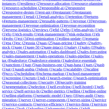
instances
(
1
)
resilience
(
2
)
resource-allocation
(
1
)
resource-planning
(
1
)
resource-scheduling
(
2
)
responsible-ai
(
2
)
responsive
(
2
)
responsive-design
(
1
)
rest-api
(
4
)
restaurant
(
5
)
restaurant-
management
(
1
)
retail
(
13
)
retail-analytics
(
1
)
retention
(
9
)
returns
(
4
)
returns-management
(
2
)
reusable-patterns
(
1
)
revenue
(
10
)
revenue-
management
(
1
)
revenue-optimization
(
1
)
revenue-recognition
(
5
)
reverse-logistics
(
2
)
reviews
(
5
)
rfid
(
2
)
rfm
(
1
)
rfm-analysis
(
1
)
rfp
(
1
)
rfq
(
1
)
rich-results
(
1
)
risk-management
(
7
)
risk-reduction
(
1
)
rls
(
4
)
rohs
(
1
)
roi
(
34
)
roi-optimization
(
1
)
rolling-update
(
1
)
romania
(
1
)
rpa
(
3
)
rsc
(
2
)
russia
(
2
)
saas
(
25
)
saas-pricing
(
1
)
safety
(
2
)
safety-
stock
(
1
)
sage
(
1
)
sage-50
(
2
)
sage-intacct
(
1
)
salary
(
1
)
sales
(
19
)
sales-
analytics
(
3
)
sales-automation
(
1
)
sales-dashboard
(
2
)
sales-forecasting
(
1
)
sales-management
(
1
)
sales-operations
(
1
)
sales-pipeline
(
1
)
sales-
tax
(
8
)
salesforce
(
5
)
salesforce-einstein
(
1
)
salesforce-essentials
(
1
)
sanctions
(
1
)
sap
(
5
)
sap-business-one
(
2
)
sap-hana
(
1
)
sars
(
2
)
sasb
(
1
)
sat
(
1
)
saudi-arabia
(
3
)
sbom
(
1
)
scada
(
1
)
scalability
(
3
)
scaling
(
9
)
sccs
(
2
)
scheduling
(
6
)
schema-markup
(
1
)
school-management
(
1
)
screening
(
1
)
scrum
(
1
)
sdi
(
1
)
search-engine
(
1
)
search-optimization
(
2
)
seasonal-collections
(
1
)
security
(
36
)
security-training
(
1
)
segmentation
(
2
)
selection
(
1
)
self-evolving
(
1
)
self-hosted
(
1
)
self-
service
(
2
)
self-service-bi
(
2
)
seller-metrics
(
1
)
selling
(
1
)
selling-online
(
1
)
selling-platforms
(
1
)
semantic-model
(
1
)
seo
(
16
)
seo-audit
(
1
)
seo-
migration
(
1
)
server
(
1
)
server-components
(
1
)
server-sizing
(
2
)
service
(
1
)
service-contracts
(
1
)
service-efficiency
(
1
)
service-firms
(
1
)
services
(
1
)
setup
(
2
)
sgk
(
1
)
sharding
(
1
)
sharepoint
(
1
)
shein
(
1
)
shift-