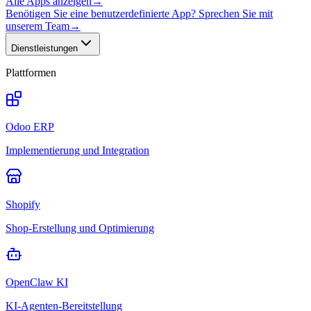
Alle Apps anzeigen
→
Benötigen Sie eine benutzerdefinierte App? Sprechen Sie mit
unserem Team
→
Dienstleistungen
Plattformen
Odoo ERP
Implementierung und Integration
Shopify
Shop-Erstellung und Optimierung
OpenClaw KI
KI-Agenten-Bereitstellung