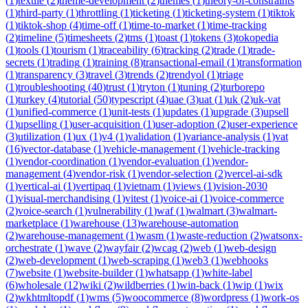
(
1
)
textile
(
2
)
theme-development
(
2
)
themes
(
1
)
theory-of-constraints
(
1
)
third-party
(
1
)
throttling
(
1
)
ticketing
(
1
)
ticketing-system
(
1
)
tiktok
(
1
)
tiktok-shop
(
4
)
time-off
(
1
)
time-to-market
(
1
)
time-tracking
(
2
)
timeline
(
5
)
timesheets
(
2
)
tms
(
1
)
toast
(
1
)
tokens
(
3
)
tokopedia
(
1
)
tools
(
1
)
tourism
(
1
)
traceability
(
6
)
tracking
(
2
)
trade
(
1
)
trade-
secrets
(
1
)
trading
(
1
)
training
(
8
)
transactional-email
(
1
)
transformation
(
1
)
transparency
(
3
)
travel
(
3
)
trends
(
2
)
trendyol
(
1
)
triage
(
1
)
troubleshooting
(
40
)
trust
(
1
)
tryton
(
1
)
tuning
(
2
)
turborepo
(
1
)
turkey
(
4
)
tutorial
(
50
)
typescript
(
4
)
uae
(
3
)
uat
(
1
)
uk
(
2
)
uk-vat
(
1
)
unified-commerce
(
1
)
unit-tests
(
1
)
updates
(
1
)
upgrade
(
3
)
upsell
(
1
)
upselling
(
1
)
user-acquisition
(
1
)
user-adoption
(
2
)
user-experience
(
3
)
utilization
(
1
)
ux
(
1
)
v4
(
1
)
validation
(
1
)
variance-analysis
(
1
)
vat
(
16
)
vector-database
(
1
)
vehicle-management
(
1
)
vehicle-tracking
(
1
)
vendor-coordination
(
1
)
vendor-evaluation
(
1
)
vendor-
management
(
4
)
vendor-risk
(
1
)
vendor-selection
(
2
)
vercel-ai-sdk
(
1
)
vertical-ai
(
1
)
vertipaq
(
1
)
vietnam
(
1
)
views
(
1
)
vision-2030
(
1
)
visual-merchandising
(
1
)
vitest
(
1
)
voice-ai
(
1
)
voice-commerce
(
2
)
voice-search
(
1
)
vulnerability
(
1
)
waf
(
1
)
walmart
(
3
)
walmart-
marketplace
(
1
)
warehouse
(
13
)
warehouse-automation
(
2
)
warehouse-management
(
1
)
wasm
(
1
)
waste-reduction
(
2
)
watsonx-
orchestrate
(
1
)
wave
(
2
)
wayfair
(
2
)
wcag
(
2
)
web
(
1
)
web-design
(
2
)
web-development
(
1
)
web-scraping
(
1
)
web3
(
1
)
webhooks
(
7
)
website
(
1
)
website-builder
(
1
)
whatsapp
(
1
)
white-label
(
6
)
wholesale
(
12
)
wiki
(
2
)
wildberries
(
1
)
win-back
(
1
)
wip
(
1
)
wix
(
2
)
wkhtmltopdf
(
1
)
wms
(
5
)
woocommerce
(
8
)
wordpress
(
1
)
work-os