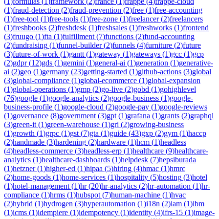
(
1
)
formulas
(
1
)
framework
(
2
)
france
(
1
)
frappe
(
4
)
frappe-cloud
(
1
)
fraud-detection
(
2
)
fraud-prevention
(
2
)
free
(
1
)
free-accounting
(
1
)
free-tool
(
1
)
free-tools
(
1
)
free-zone
(
1
)
freelancer
(
2
)
freelancers
(
1
)
freshbooks
(
2
)
freshdesk
(
1
)
freshsales
(
1
)
freshworks
(
1
)
frontend
(
3
)
fruugo
(
1
)
fta
(
1
)
fulfillment
(
7
)
functions
(
2
)
fund-accounting
(
2
)
fundraising
(
1
)
funnel-builder
(
2
)
funnels
(
4
)
furniture
(
2
)
future
(
3
)
future-of-work
(
1
)
gantt
(
1
)
gateway
(
1
)
gateways
(
1
)
gcc
(
1
)
gcp
(
2
)
gdpr
(
12
)
gds
(
1
)
gemini
(
1
)
general-ai
(
1
)
generation
(
1
)
generative-
ai
(
2
)
geo
(
1
)
germany
(
23
)
getting-started
(
1
)
github-actions
(
3
)
global
(
3
)
global-compliance
(
1
)
global-ecommerce
(
1
)
global-expansion
(
1
)
global-operations
(
1
)
gmp
(
2
)
go-live
(
2
)
gobd
(
1
)
gohighlevel
(
76
)
google
(
1
)
google-analytics
(
2
)
google-business
(
1
)
google-
business-profile
(
1
)
google-cloud
(
2
)
google-pay
(
1
)
google-reviews
(
1
)
governance
(
8
)
government
(
3
)
gpt
(
1
)
grafana
(
1
)
grants
(
2
)
graphql
(
3
)
green-it
(
1
)
green-warehouse
(
1
)
gri
(
2
)
growing-business
(
1
)
growth
(
1
)
grpc
(
1
)
gst
(
7
)
gta
(
1
)
guide
(
43
)
gxp
(
2
)
gym
(
1
)
haccp
(
2
)
handmade
(
3
)
hardening
(
2
)
hardware
(
1
)
hcm
(
1
)
headless
(
4
)
headless-commerce
(
3
)
headless-erp
(
1
)
healthcare
(
9
)
healthcare-
analytics
(
1
)
healthcare-dashboards
(
1
)
helpdesk
(
7
)
hepsiburada
(
1
)
hetzner
(
1
)
higher-ed
(
1
)
hipaa
(
5
)
hiring
(
4
)
hmac
(
1
)
hmrc
(
2
)
home-goods
(
1
)
home-services
(
1
)
hospitality
(
5
)
hosting
(
3
)
hotel
(
1
)
hotel-management
(
1
)
hr
(
20
)
hr-analytics
(
2
)
hr-automation
(
1
)
hr-
compliance
(
1
)
hrms
(
1
)
hubspot
(
7
)
human-machine
(
1
)
hvac
(
2
)
hybrid
(
1
)
hydrogen
(
3
)
hyperautomation
(
1
)
i18n
(
2
)
iam
(
1
)
ibm
(
1
)
icms
(
1
)
idempiere
(
1
)
idempotency
(
1
)
identity
(
4
)
ifrs-15
(
1
)
image-