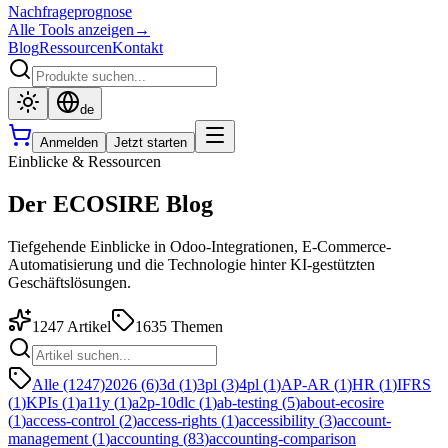
Nachfrageprognose
Alle Tools anzeigen
→
Blog
Ressourcen
Kontakt
de
Anmelden
Jetzt starten
Einblicke & Ressourcen
Der ECOSIRE Blog
Tiefgehende Einblicke in Odoo-Integrationen, E-Commerce-
Automatisierung und die Technologie hinter KI-gestützten
Geschäftslösungen.
1247
Artikel
1635
Themen
Alle (1247)
2026
(
6
)
3d
(
1
)
3pl
(
3
)
4pl
(
1
)
AP-AR
(
1
)
HR
(
1
)
IFRS
(
1
)
KPIs
(
1
)
a11y
(
1
)
a2p-10dlc
(
1
)
ab-testing
(
5
)
about-ecosire
(
1
)
access-control
(
2
)
access-rights
(
1
)
accessibility
(
3
)
account-
management
(
1
)
accounting
(
83
)
accounting-comparison