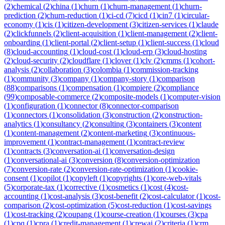
(
2
)
chemical
(
2
)
china
(
1
)
churn
(
1
)
churn-management
(
1
)
churn-
prediction
(
2
)
churn-reduction
(
1
)
ci-cd
(
7
)
cicd
(
1
)
cin7
(
1
)
circular-
economy
(
1
)
cis
(
1
)
citizen-development
(
3
)
citizen-services
(
1
)
claude
(
2
)
clickfunnels
(
2
)
client-acquisition
(
1
)
client-management
(
2
)
client-
onboarding
(
1
)
client-portal
(
2
)
client-setup
(
1
)
client-success
(
1
)
cloud
(
8
)
cloud-accounting
(
1
)
cloud-cost
(
1
)
cloud-erp
(
3
)
cloud-hosting
(
2
)
cloud-security
(
2
)
cloudflare
(
1
)
clover
(
1
)
clv
(
2
)
cmms
(
1
)
cohort-
analysis
(
2
)
collaboration
(
3
)
colombia
(
1
)
commission-tracking
(
1
)
community
(
3
)
company
(
1
)
company-story
(
1
)
comparison
(
88
)
comparisons
(
1
)
compensation
(
1
)
compiere
(
2
)
compliance
(
99
)
composable-commerce
(
2
)
composite-models
(
1
)
computer-vision
(
1
)
configuration
(
1
)
connector
(
8
)
connector-comparison
(
1
)
connectors
(
1
)
consolidation
(
3
)
construction
(
2
)
construction-
analytics
(
1
)
consultancy
(
2
)
consulting
(
3
)
containers
(
3
)
content
(
1
)
content-management
(
2
)
content-marketing
(
3
)
continuous-
improvement
(
1
)
contract-management
(
1
)
contract-review
(
1
)
contracts
(
3
)
conversation-ai
(
1
)
conversation-design
(
1
)
conversational-ai
(
3
)
conversion
(
8
)
conversion-optimization
(
7
)
conversion-rate
(
2
)
conversion-rate-optimization
(
1
)
cookie-
consent
(
1
)
copilot
(
1
)
copyleft
(
1
)
copyrights
(
1
)
core-web-vitals
(
5
)
corporate-tax
(
1
)
corrective
(
1
)
cosmetics
(
1
)
cost
(
4
)
cost-
accounting
(
1
)
cost-analysis
(
3
)
cost-benefit
(
2
)
cost-calculator
(
1
)
cost-
comparison
(
2
)
cost-optimization
(
5
)
cost-reduction
(
1
)
cost-savings
(
1
)
cost-tracking
(
2
)
coupang
(
1
)
course-creation
(
1
)
courses
(
3
)
cpa
(
1
)
cpq
(
1
)
cpra
(
1
)
credit-management
(
1
)
crewai
(
2
)
criteria
(
1
)
crm