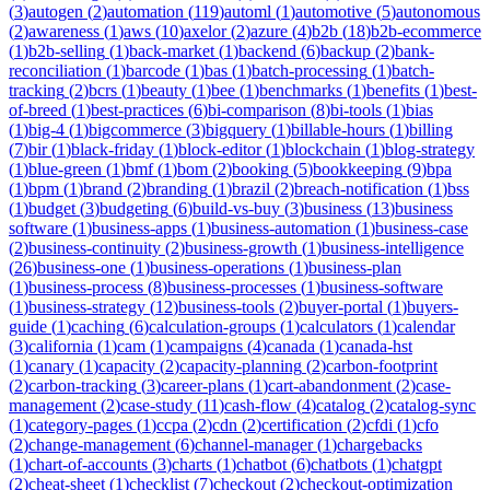
(
3
)
autogen
(
2
)
automation
(
119
)
automl
(
1
)
automotive
(
5
)
autonomous
(
2
)
awareness
(
1
)
aws
(
10
)
axelor
(
2
)
azure
(
4
)
b2b
(
18
)
b2b-ecommerce
(
1
)
b2b-selling
(
1
)
back-market
(
1
)
backend
(
6
)
backup
(
2
)
bank-
reconciliation
(
1
)
barcode
(
1
)
bas
(
1
)
batch-processing
(
1
)
batch-
tracking
(
2
)
bcrs
(
1
)
beauty
(
1
)
bee
(
1
)
benchmarks
(
1
)
benefits
(
1
)
best-
of-breed
(
1
)
best-practices
(
6
)
bi-comparison
(
8
)
bi-tools
(
1
)
bias
(
1
)
big-4
(
1
)
bigcommerce
(
3
)
bigquery
(
1
)
billable-hours
(
1
)
billing
(
7
)
bir
(
1
)
black-friday
(
1
)
block-editor
(
1
)
blockchain
(
1
)
blog-strategy
(
1
)
blue-green
(
1
)
bmf
(
1
)
bom
(
2
)
booking
(
5
)
bookkeeping
(
9
)
bpa
(
1
)
bpm
(
1
)
brand
(
2
)
branding
(
1
)
brazil
(
2
)
breach-notification
(
1
)
bss
(
1
)
budget
(
3
)
budgeting
(
6
)
build-vs-buy
(
3
)
business
(
13
)
business
software
(
1
)
business-apps
(
1
)
business-automation
(
1
)
business-case
(
2
)
business-continuity
(
2
)
business-growth
(
1
)
business-intelligence
(
26
)
business-one
(
1
)
business-operations
(
1
)
business-plan
(
1
)
business-process
(
8
)
business-processes
(
1
)
business-software
(
1
)
business-strategy
(
12
)
business-tools
(
2
)
buyer-portal
(
1
)
buyers-
guide
(
1
)
caching
(
6
)
calculation-groups
(
1
)
calculators
(
1
)
calendar
(
3
)
california
(
1
)
cam
(
1
)
campaigns
(
4
)
canada
(
1
)
canada-hst
(
1
)
canary
(
1
)
capacity
(
2
)
capacity-planning
(
2
)
carbon-footprint
(
2
)
carbon-tracking
(
3
)
career-plans
(
1
)
cart-abandonment
(
2
)
case-
management
(
2
)
case-study
(
11
)
cash-flow
(
4
)
catalog
(
2
)
catalog-sync
(
1
)
category-pages
(
1
)
ccpa
(
2
)
cdn
(
2
)
certification
(
2
)
cfdi
(
1
)
cfo
(
2
)
change-management
(
6
)
channel-manager
(
1
)
chargebacks
(
1
)
chart-of-accounts
(
3
)
charts
(
1
)
chatbot
(
6
)
chatbots
(
1
)
chatgpt
(
2
)
cheat-sheet
(
1
)
checklist
(
7
)
checkout
(
2
)
checkout-optimization