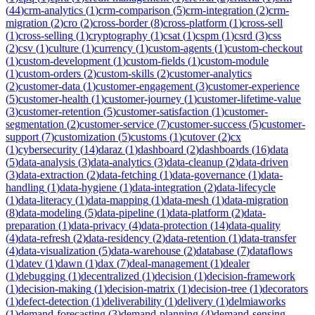
(
44
)
crm-analytics
(
1
)
crm-comparison
(
5
)
crm-integration
(
2
)
crm-
migration
(
2
)
cro
(
2
)
cross-border
(
8
)
cross-platform
(
1
)
cross-sell
(
1
)
cross-selling
(
1
)
cryptography
(
1
)
csat
(
1
)
cspm
(
1
)
csrd
(
3
)
css
(
2
)
csv
(
1
)
culture
(
1
)
currency
(
1
)
custom-agents
(
1
)
custom-checkout
(
1
)
custom-development
(
1
)
custom-fields
(
1
)
custom-module
(
1
)
custom-orders
(
2
)
custom-skills
(
2
)
customer-analytics
(
2
)
customer-data
(
1
)
customer-engagement
(
3
)
customer-experience
(
5
)
customer-health
(
1
)
customer-journey
(
1
)
customer-lifetime-value
(
3
)
customer-retention
(
5
)
customer-satisfaction
(
1
)
customer-
segmentation
(
2
)
customer-service
(
7
)
customer-success
(
5
)
customer-
support
(
7
)
customization
(
5
)
customs
(
1
)
cutover
(
2
)
cx
(
1
)
cybersecurity
(
14
)
daraz
(
1
)
dashboard
(
2
)
dashboards
(
16
)
data
(
5
)
data-analysis
(
3
)
data-analytics
(
3
)
data-cleanup
(
2
)
data-driven
(
3
)
data-extraction
(
2
)
data-fetching
(
1
)
data-governance
(
1
)
data-
handling
(
1
)
data-hygiene
(
1
)
data-integration
(
2
)
data-lifecycle
(
1
)
data-literacy
(
1
)
data-mapping
(
1
)
data-mesh
(
1
)
data-migration
(
8
)
data-modeling
(
5
)
data-pipeline
(
1
)
data-platform
(
2
)
data-
preparation
(
1
)
data-privacy
(
4
)
data-protection
(
14
)
data-quality
(
4
)
data-refresh
(
2
)
data-residency
(
2
)
data-retention
(
1
)
data-transfer
(
4
)
data-visualization
(
5
)
data-warehouse
(
2
)
database
(
7
)
dataflows
(
1
)
datev
(
1
)
dawn
(
1
)
dax
(
7
)
deal-management
(
1
)
dealer
(
1
)
debugging
(
1
)
decentralized
(
1
)
decision
(
1
)
decision-framework
(
1
)
decision-making
(
1
)
decision-matrix
(
1
)
decision-tree
(
1
)
decorators
(
1
)
defect-detection
(
1
)
deliverability
(
1
)
delivery
(
1
)
delmiaworks
(
1
)
demand-forecasting
(
3
)
demand-planning
(
4
)
demand-sensing