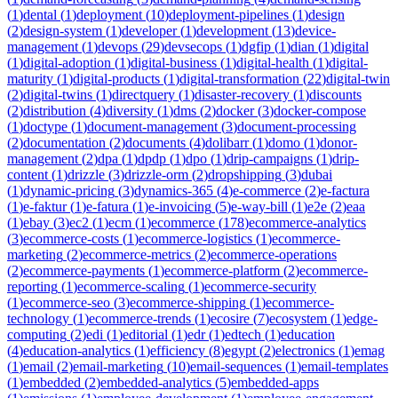
(
1
)
dental
(
1
)
deployment
(
10
)
deployment-pipelines
(
1
)
design
(
2
)
design-system
(
1
)
developer
(
1
)
development
(
13
)
device-
management
(
1
)
devops
(
29
)
devsecops
(
1
)
dgfip
(
1
)
dian
(
1
)
digital
(
1
)
digital-adoption
(
1
)
digital-business
(
1
)
digital-health
(
1
)
digital-
maturity
(
1
)
digital-products
(
1
)
digital-transformation
(
22
)
digital-twin
(
2
)
digital-twins
(
1
)
directquery
(
1
)
disaster-recovery
(
1
)
discounts
(
2
)
distribution
(
4
)
diversity
(
1
)
dms
(
2
)
docker
(
3
)
docker-compose
(
1
)
doctype
(
1
)
document-management
(
3
)
document-processing
(
2
)
documentation
(
2
)
documents
(
4
)
dolibarr
(
1
)
domo
(
1
)
donor-
management
(
2
)
dpa
(
1
)
dpdp
(
1
)
dpo
(
1
)
drip-campaigns
(
1
)
drip-
content
(
1
)
drizzle
(
3
)
drizzle-orm
(
2
)
dropshipping
(
3
)
dubai
(
1
)
dynamic-pricing
(
3
)
dynamics-365
(
4
)
e-commerce
(
2
)
e-factura
(
1
)
e-faktur
(
1
)
e-fatura
(
1
)
e-invoicing
(
5
)
e-way-bill
(
1
)
e2e
(
2
)
eaa
(
1
)
ebay
(
3
)
ec2
(
1
)
ecm
(
1
)
ecommerce
(
178
)
ecommerce-analytics
(
3
)
ecommerce-costs
(
1
)
ecommerce-logistics
(
1
)
ecommerce-
marketing
(
2
)
ecommerce-metrics
(
2
)
ecommerce-operations
(
2
)
ecommerce-payments
(
1
)
ecommerce-platform
(
2
)
ecommerce-
reporting
(
1
)
ecommerce-scaling
(
1
)
ecommerce-security
(
1
)
ecommerce-seo
(
3
)
ecommerce-shipping
(
1
)
ecommerce-
technology
(
1
)
ecommerce-trends
(
1
)
ecosire
(
7
)
ecosystem
(
1
)
edge-
computing
(
2
)
edi
(
1
)
editorial
(
1
)
edr
(
1
)
edtech
(
1
)
education
(
4
)
education-analytics
(
1
)
efficiency
(
8
)
egypt
(
2
)
electronics
(
1
)
emag
(
1
)
email
(
2
)
email-marketing
(
10
)
email-sequences
(
1
)
email-templates
(
1
)
embedded
(
2
)
embedded-analytics
(
5
)
embedded-apps