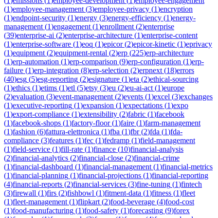
(
1
)
emissions
(
1
)
employee-development
(
1
)
employee-engagement
(
1
)
employee-management
(
3
)
employee-privacy
(
1
)
encryption
(
1
)
endpoint-security
(
1
)
energy
(
3
)
energy-efficiency
(
1
)
energy-
management
(
1
)
engagement
(
1
)
enrollment
(
2
)
enterprise
(
39
)
enterprise-ai
(
2
)
enterprise-architecture
(
1
)
enterprise-content
(
1
)
enterprise-software
(
1
)
eoq
(
1
)
epicor
(
2
)
epicor-kinetic
(
1
)
eprivacy
(
1
)
equipment
(
2
)
equipment-rental
(
2
)
erp
(
225
)
erp-architecture
(
1
)
erp-automation
(
1
)
erp-comparison
(
9
)
erp-configuration
(
1
)
erp-
failure
(
1
)
erp-integration
(
8
)
erp-selection
(
2
)
erpnext
(
18
)
errors
(
40
)
esg
(
5
)
esg-reporting
(
2
)
esignature
(
1
)
eta
(
2
)
ethical-sourcing
(
1
)
ethics
(
1
)
etims
(
1
)
etl
(
5
)
etsy
(
3
)
eu
(
2
)
eu-ai-act
(
1
)
europe
(
2
)
evaluation
(
3
)
event-management
(
2
)
events
(
1
)
excel
(
3
)
exchanges
(
1
)
executive-reporting
(
1
)
expansion
(
1
)
expectations
(
1
)
expo
(
1
)
export-compliance
(
1
)
extensibility
(
2
)
fabric
(
1
)
facebook
(
1
)
facebook-shops
(
1
)
factory-floor
(
1
)
faire
(
1
)
farm-management
(
1
)
fashion
(
6
)
fattura-elettronica
(
1
)
fba
(
1
)
fbr
(
2
)
fda
(
1
)
fda-
compliance
(
3
)
features
(
1
)
fec
(
1
)
fedramp
(
1
)
field-management
(
1
)
field-service
(
1
)
fill-rate
(
1
)
finance
(
10
)
financial-analysis
(
2
)
financial-analytics
(
2
)
financial-close
(
2
)
financial-crime
(
1
)
financial-dashboard
(
1
)
financial-management
(
1
)
financial-metrics
(
1
)
financial-planning
(
1
)
financial-projections
(
1
)
financial-reporting
(
4
)
financial-reports
(
2
)
financial-services
(
3
)
fine-tuning
(
1
)
fintech
(
3
)
firewall
(
1
)
firs
(
2
)
fishbowl
(
1
)
fitment-data
(
1
)
fitness
(
1
)
fleet
(
1
)
fleet-management
(
1
)
flipkart
(
2
)
food-beverage
(
4
)
food-cost
(
1
)
food-manufacturing
(
1
)
food-safety
(
1
)
forecasting
(
9
)
forex