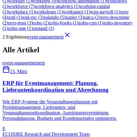
(
1
)
workday
(
1
)
workflow
(
9
)
workflow-automation
(
1
)
workflows
(
2
)
workforce
(
7
)
workforce-analytics
(
1
)
working-capital
(
1
)
workplace
(
1
)
workshops
(
1
)
workspace
(
1
)
wps-payroll
(
1
)
xero
(
4
)
xml
(
1
)
xml-rpc
(
3
)
zalando
(
5
)
zapier
(
3
)
zatca
(
2
)
zero-downtime
(
2
)
zero-trust
(
3
)
zoho
(
2
)
zoho-books
(
1
)
zoho-crm
(
1
)
zoho-inventory
(
1
)
zoho-one
(
1
)
zustand
(
1
)
2 Ergebnisse
event-management
Alle Artikel
event-management
erp
23. März
ERP für Eventmanagement: Planung,
Lieferantenkoordination und Abrechnung
Wie ERP-Systeme die Veranstaltungsplanung mit
Projektmanagement, Lieferanten- und
Veranstaltungsortkoordination, Ausrüstungsvermietung,
Personalplanung, Budgets und Kundenportalen optimieren.
E
ECOSIRE Research and Development Team