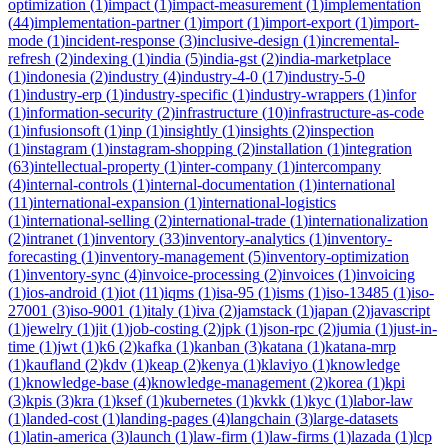
optimization
(
1
)
impact
(
1
)
impact-measurement
(
1
)
implementation
(
44
)
implementation-partner
(
1
)
import
(
1
)
import-export
(
1
)
import-
mode
(
1
)
incident-response
(
3
)
inclusive-design
(
1
)
incremental-
refresh
(
2
)
indexing
(
1
)
india
(
5
)
india-gst
(
2
)
india-marketplace
(
1
)
indonesia
(
2
)
industry
(
4
)
industry-4-0
(
17
)
industry-5-0
(
1
)
industry-erp
(
1
)
industry-specific
(
1
)
industry-wrappers
(
1
)
infor
(
1
)
information-security
(
2
)
infrastructure
(
10
)
infrastructure-as-code
(
1
)
infusionsoft
(
1
)
inp
(
1
)
insightly
(
1
)
insights
(
2
)
inspection
(
1
)
instagram
(
1
)
instagram-shopping
(
2
)
installation
(
1
)
integration
(
63
)
intellectual-property
(
1
)
inter-company
(
1
)
intercompany
(
4
)
internal-controls
(
1
)
internal-documentation
(
1
)
international
(
11
)
international-expansion
(
1
)
international-logistics
(
1
)
international-selling
(
2
)
international-trade
(
1
)
internationalization
(
2
)
intranet
(
1
)
inventory
(
33
)
inventory-analytics
(
1
)
inventory-
forecasting
(
1
)
inventory-management
(
5
)
inventory-optimization
(
1
)
inventory-sync
(
4
)
invoice-processing
(
2
)
invoices
(
1
)
invoicing
(
1
)
ios-android
(
1
)
iot
(
11
)
iqms
(
1
)
isa-95
(
1
)
isms
(
1
)
iso-13485
(
1
)
iso-
27001
(
3
)
iso-9001
(
1
)
italy
(
1
)
iva
(
2
)
jamstack
(
1
)
japan
(
2
)
javascript
(
1
)
jewelry
(
1
)
jit
(
1
)
job-costing
(
2
)
jpk
(
1
)
json-rpc
(
2
)
jumia
(
1
)
just-in-
time
(
1
)
jwt
(
1
)
k6
(
2
)
kafka
(
1
)
kanban
(
3
)
katana
(
1
)
katana-mrp
(
1
)
kaufland
(
2
)
kdv
(
1
)
keap
(
2
)
kenya
(
1
)
klaviyo
(
1
)
knowledge
(
1
)
knowledge-base
(
4
)
knowledge-management
(
2
)
korea
(
1
)
kpi
(
3
)
kpis
(
3
)
kra
(
1
)
ksef
(
1
)
kubernetes
(
1
)
kvkk
(
1
)
kyc
(
1
)
labor-law
(
1
)
landed-cost
(
1
)
landing-pages
(
4
)
langchain
(
3
)
large-datasets
(
1
)
latin-america
(
3
)
launch
(
1
)
law-firm
(
1
)
law-firms
(
1
)
lazada
(
1
)
lcp