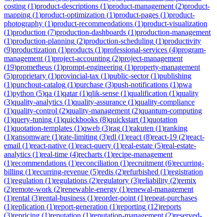
costing
(
1
)
product-descriptions
(
1
)
product-management
(
2
)
product-
mapping
(
1
)
product-optimization
(
1
)
product-pages
(
1
)
product-
photography
(
1
)
product-recommendations
(
1
)
product-visualization
(
1
)
production
(
7
)
production-dashboards
(
1
)
production-management
(
1
)
production-planning
(
2
)
production-scheduling
(
1
)
productivity
(
9
)
productization
(
1
)
products
(
1
)
professional-services
(
4
)
program-
management
(
1
)
project-accounting
(
2
)
project-management
(
19
)
prometheus
(
1
)
prompt-engineering
(
1
)
property-management
(
5
)
proprietary
(
1
)
provincial-tax
(
1
)
public-sector
(
1
)
publishing
(
1
)
punchout-catalog
(
1
)
purchase
(
3
)
push-notifications
(
1
)
pwa
(
1
)
python
(
5
)
qa
(
1
)
qatar
(
1
)
qlik-sense
(
1
)
qualification
(
1
)
quality
(
3
)
quality-analytics
(
1
)
quality-assurance
(
1
)
quality-compliance
(
1
)
quality-control
(
2
)
quality-management
(
2
)
quantum-computing
(
1
)
query-tuning
(
1
)
quickbooks
(
8
)
quickstart
(
1
)
quotation
(
1
)
quotation-templates
(
1
)
qweb
(
3
)
rag
(
1
)
rakuten
(
1
)
ranking
(
1
)
ransomware
(
1
)
rate-limiting
(
3
)
rdl
(
1
)
react
(
8
)
react-19
(
2
)
react-
email
(
1
)
react-native
(
1
)
react-query
(
1
)
real-estate
(
5
)
real-estate-
analytics
(
1
)
real-time
(
4
)
recharts
(
1
)
recipe-management
(
1
)
recommendations
(
1
)
reconciliation
(
1
)
recruitment
(
6
)
recurring-
billing
(
1
)
recurring-revenue
(
5
)
redis
(
2
)
refurbished
(
1
)
registration
(
1
)
regulation
(
1
)
regulations
(
2
)
regulatory
(
3
)
reliability
(
2
)
remix
(
2
)
remote-work
(
2
)
renewable-energy
(
1
)
renewal-management
(
1
)
rental
(
3
)
rental-business
(
1
)
reorder-point
(
1
)
repeat-purchases
(
1
)
replication
(
1
)
report-generation
(
1
)
reporting
(
12
)
reports
(
3
)
repricing
(
1
)
reputation
(
1
)
reputation-management
(
2
)
reserved-