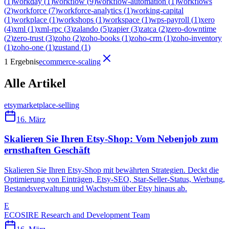
(
1
)
workday
(
1
)
workflow
(
9
)
workflow-automation
(
1
)
workflows
(
2
)
workforce
(
7
)
workforce-analytics
(
1
)
working-capital
(
1
)
workplace
(
1
)
workshops
(
1
)
workspace
(
1
)
wps-payroll
(
1
)
xero
(
4
)
xml
(
1
)
xml-rpc
(
3
)
zalando
(
5
)
zapier
(
3
)
zatca
(
2
)
zero-downtime
(
2
)
zero-trust
(
3
)
zoho
(
2
)
zoho-books
(
1
)
zoho-crm
(
1
)
zoho-inventory
(
1
)
zoho-one
(
1
)
zustand
(
1
)
1 Ergebnis
ecommerce-scaling
Alle Artikel
etsy
marketplace-selling
16. März
Skalieren Sie Ihren Etsy-Shop: Vom Nebenjob zum
ernsthaften Geschäft
Skalieren Sie Ihren Etsy-Shop mit bewährten Strategien. Deckt die
Optimierung von Einträgen, Etsy-SEO, Star-Seller-Status, Werbung,
Bestandsverwaltung und Wachstum über Etsy hinaus ab.
E
ECOSIRE Research and Development Team