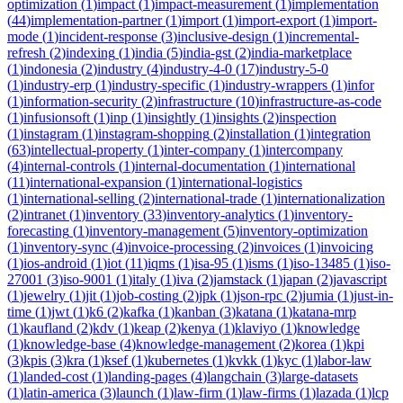
optimization
(
1
)
impact
(
1
)
impact-measurement
(
1
)
implementation
(
44
)
implementation-partner
(
1
)
import
(
1
)
import-export
(
1
)
import-
mode
(
1
)
incident-response
(
3
)
inclusive-design
(
1
)
incremental-
refresh
(
2
)
indexing
(
1
)
india
(
5
)
india-gst
(
2
)
india-marketplace
(
1
)
indonesia
(
2
)
industry
(
4
)
industry-4-0
(
17
)
industry-5-0
(
1
)
industry-erp
(
1
)
industry-specific
(
1
)
industry-wrappers
(
1
)
infor
(
1
)
information-security
(
2
)
infrastructure
(
10
)
infrastructure-as-code
(
1
)
infusionsoft
(
1
)
inp
(
1
)
insightly
(
1
)
insights
(
2
)
inspection
(
1
)
instagram
(
1
)
instagram-shopping
(
2
)
installation
(
1
)
integration
(
63
)
intellectual-property
(
1
)
inter-company
(
1
)
intercompany
(
4
)
internal-controls
(
1
)
internal-documentation
(
1
)
international
(
11
)
international-expansion
(
1
)
international-logistics
(
1
)
international-selling
(
2
)
international-trade
(
1
)
internationalization
(
2
)
intranet
(
1
)
inventory
(
33
)
inventory-analytics
(
1
)
inventory-
forecasting
(
1
)
inventory-management
(
5
)
inventory-optimization
(
1
)
inventory-sync
(
4
)
invoice-processing
(
2
)
invoices
(
1
)
invoicing
(
1
)
ios-android
(
1
)
iot
(
11
)
iqms
(
1
)
isa-95
(
1
)
isms
(
1
)
iso-13485
(
1
)
iso-
27001
(
3
)
iso-9001
(
1
)
italy
(
1
)
iva
(
2
)
jamstack
(
1
)
japan
(
2
)
javascript
(
1
)
jewelry
(
1
)
jit
(
1
)
job-costing
(
2
)
jpk
(
1
)
json-rpc
(
2
)
jumia
(
1
)
just-in-
time
(
1
)
jwt
(
1
)
k6
(
2
)
kafka
(
1
)
kanban
(
3
)
katana
(
1
)
katana-mrp
(
1
)
kaufland
(
2
)
kdv
(
1
)
keap
(
2
)
kenya
(
1
)
klaviyo
(
1
)
knowledge
(
1
)
knowledge-base
(
4
)
knowledge-management
(
2
)
korea
(
1
)
kpi
(
3
)
kpis
(
3
)
kra
(
1
)
ksef
(
1
)
kubernetes
(
1
)
kvkk
(
1
)
kyc
(
1
)
labor-law
(
1
)
landed-cost
(
1
)
landing-pages
(
4
)
langchain
(
3
)
large-datasets
(
1
)
latin-america
(
3
)
launch
(
1
)
law-firm
(
1
)
law-firms
(
1
)
lazada
(
1
)
lcp