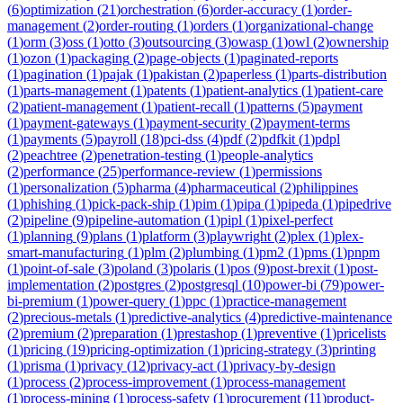
(
6
)
optimization
(
21
)
orchestration
(
6
)
order-accuracy
(
1
)
order-
management
(
2
)
order-routing
(
1
)
orders
(
1
)
organizational-change
(
1
)
orm
(
3
)
oss
(
1
)
otto
(
3
)
outsourcing
(
3
)
owasp
(
1
)
owl
(
2
)
ownership
(
1
)
ozon
(
1
)
packaging
(
2
)
page-objects
(
1
)
paginated-reports
(
1
)
pagination
(
1
)
pajak
(
1
)
pakistan
(
2
)
paperless
(
1
)
parts-distribution
(
1
)
parts-management
(
1
)
patents
(
1
)
patient-analytics
(
1
)
patient-care
(
2
)
patient-management
(
1
)
patient-recall
(
1
)
patterns
(
5
)
payment
(
1
)
payment-gateways
(
1
)
payment-security
(
2
)
payment-terms
(
1
)
payments
(
5
)
payroll
(
18
)
pci-dss
(
4
)
pdf
(
2
)
pdfkit
(
1
)
pdpl
(
2
)
peachtree
(
2
)
penetration-testing
(
1
)
people-analytics
(
2
)
performance
(
25
)
performance-review
(
1
)
permissions
(
1
)
personalization
(
5
)
pharma
(
4
)
pharmaceutical
(
2
)
philippines
(
1
)
phishing
(
1
)
pick-pack-ship
(
1
)
pim
(
1
)
pipa
(
1
)
pipeda
(
1
)
pipedrive
(
2
)
pipeline
(
9
)
pipeline-automation
(
1
)
pipl
(
1
)
pixel-perfect
(
1
)
planning
(
9
)
plans
(
1
)
platform
(
3
)
playwright
(
2
)
plex
(
1
)
plex-
smart-manufacturing
(
1
)
plm
(
2
)
plumbing
(
1
)
pm2
(
1
)
pms
(
1
)
pnpm
(
1
)
point-of-sale
(
3
)
poland
(
3
)
polaris
(
1
)
pos
(
9
)
post-brexit
(
1
)
post-
implementation
(
2
)
postgres
(
2
)
postgresql
(
10
)
power-bi
(
79
)
power-
bi-premium
(
1
)
power-query
(
1
)
ppc
(
1
)
practice-management
(
2
)
precious-metals
(
1
)
predictive-analytics
(
4
)
predictive-maintenance
(
2
)
premium
(
2
)
preparation
(
1
)
prestashop
(
1
)
preventive
(
1
)
pricelists
(
1
)
pricing
(
19
)
pricing-optimization
(
1
)
pricing-strategy
(
3
)
printing
(
1
)
prisma
(
1
)
privacy
(
12
)
privacy-act
(
1
)
privacy-by-design
(
1
)
process
(
2
)
process-improvement
(
1
)
process-management
(
1
)
process-mining
(
1
)
process-safety
(
1
)
procurement
(
11
)
product-