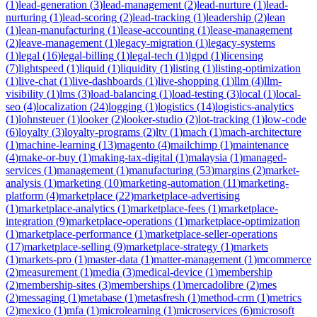
(
1
)
lead-generation
(
3
)
lead-management
(
2
)
lead-nurture
(
1
)
lead-
nurturing
(
1
)
lead-scoring
(
2
)
lead-tracking
(
1
)
leadership
(
2
)
lean
(
1
)
lean-manufacturing
(
1
)
lease-accounting
(
1
)
lease-management
(
2
)
leave-management
(
1
)
legacy-migration
(
1
)
legacy-systems
(
1
)
legal
(
16
)
legal-billing
(
1
)
legal-tech
(
1
)
lgpd
(
1
)
licensing
(
7
)
lightspeed
(
1
)
liquid
(
1
)
liquidity
(
1
)
listing
(
1
)
listing-optimization
(
1
)
live-chat
(
1
)
live-dashboards
(
1
)
live-shopping
(
1
)
llm
(
4
)
llm-
visibility
(
1
)
lms
(
3
)
load-balancing
(
1
)
load-testing
(
3
)
local
(
1
)
local-
seo
(
4
)
localization
(
24
)
logging
(
1
)
logistics
(
14
)
logistics-analytics
(
1
)
lohnsteuer
(
1
)
looker
(
2
)
looker-studio
(
2
)
lot-tracking
(
1
)
low-code
(
6
)
loyalty
(
3
)
loyalty-programs
(
2
)
ltv
(
1
)
mach
(
1
)
mach-architecture
(
1
)
machine-learning
(
13
)
magento
(
4
)
mailchimp
(
1
)
maintenance
(
4
)
make-or-buy
(
1
)
making-tax-digital
(
1
)
malaysia
(
1
)
managed-
services
(
1
)
management
(
1
)
manufacturing
(
53
)
margins
(
2
)
market-
analysis
(
1
)
marketing
(
10
)
marketing-automation
(
11
)
marketing-
platform
(
4
)
marketplace
(
22
)
marketplace-advertising
(
1
)
marketplace-analytics
(
1
)
marketplace-fees
(
1
)
marketplace-
integration
(
9
)
marketplace-operations
(
1
)
marketplace-optimization
(
1
)
marketplace-performance
(
1
)
marketplace-seller-operations
(
17
)
marketplace-selling
(
9
)
marketplace-strategy
(
1
)
markets
(
1
)
markets-pro
(
1
)
master-data
(
1
)
matter-management
(
1
)
mcommerce
(
2
)
measurement
(
1
)
media
(
3
)
medical-device
(
1
)
membership
(
2
)
membership-sites
(
3
)
memberships
(
1
)
mercadolibre
(
2
)
mes
(
2
)
messaging
(
1
)
metabase
(
1
)
metasfresh
(
1
)
method-crm
(
1
)
metrics
(
2
)
mexico
(
1
)
mfa
(
1
)
microlearning
(
1
)
microservices
(
6
)
microsoft