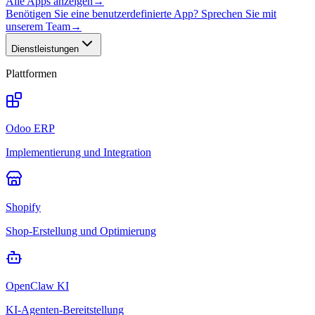
Alle Apps anzeigen
→
Benötigen Sie eine benutzerdefinierte App? Sprechen Sie mit
unserem Team
→
Dienstleistungen
Plattformen
Odoo ERP
Implementierung und Integration
Shopify
Shop-Erstellung und Optimierung
OpenClaw KI
KI-Agenten-Bereitstellung