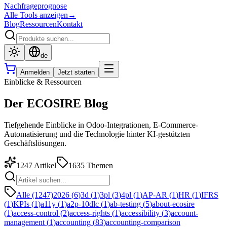
Nachfrageprognose
Alle Tools anzeigen
→
Blog
Ressourcen
Kontakt
de
Anmelden
Jetzt starten
Einblicke & Ressourcen
Der ECOSIRE Blog
Tiefgehende Einblicke in Odoo-Integrationen, E-Commerce-
Automatisierung und die Technologie hinter KI-gestützten
Geschäftslösungen.
1247
Artikel
1635
Themen
Alle (1247)
2026
(
6
)
3d
(
1
)
3pl
(
3
)
4pl
(
1
)
AP-AR
(
1
)
HR
(
1
)
IFRS
(
1
)
KPIs
(
1
)
a11y
(
1
)
a2p-10dlc
(
1
)
ab-testing
(
5
)
about-ecosire
(
1
)
access-control
(
2
)
access-rights
(
1
)
accessibility
(
3
)
account-
management
(
1
)
accounting
(
83
)
accounting-comparison