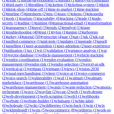
(
1
)
textile
(
2
)
theme-development
(
2
)
themes
(
1
)
theory-of-constraints
(
1
)
third-party
(
1
)
throttling
(
1
)
ticketing
(
1
)
ticketing-system
(
1
)
tiktok
(
1
)
tiktok-shop
(
4
)
time-off
(
1
)
time-to-market
(
1
)
time-tracking
(
2
)
timeline
(
5
)
timesheets
(
2
)
tms
(
1
)
toast
(
1
)
tokens
(
3
)
tokopedia
(
1
)
tools
(
1
)
tourism
(
1
)
traceability
(
6
)
tracking
(
2
)
trade
(
1
)
trade-
secrets
(
1
)
trading
(
1
)
training
(
8
)
transactional-email
(
1
)
transformation
(
1
)
transparency
(
3
)
travel
(
3
)
trends
(
2
)
trendyol
(
1
)
triage
(
1
)
troubleshooting
(
40
)
trust
(
1
)
tryton
(
1
)
tuning
(
2
)
turborepo
(
1
)
turkey
(
4
)
tutorial
(
50
)
typescript
(
4
)
uae
(
3
)
uat
(
1
)
uk
(
2
)
uk-vat
(
1
)
unified-commerce
(
1
)
unit-tests
(
1
)
updates
(
1
)
upgrade
(
3
)
upsell
(
1
)
upselling
(
1
)
user-acquisition
(
1
)
user-adoption
(
2
)
user-experience
(
3
)
utilization
(
1
)
ux
(
1
)
v4
(
1
)
validation
(
1
)
variance-analysis
(
1
)
vat
(
16
)
vector-database
(
1
)
vehicle-management
(
1
)
vehicle-tracking
(
1
)
vendor-coordination
(
1
)
vendor-evaluation
(
1
)
vendor-
management
(
4
)
vendor-risk
(
1
)
vendor-selection
(
2
)
vercel-ai-sdk
(
1
)
vertical-ai
(
1
)
vertipaq
(
1
)
vietnam
(
1
)
views
(
1
)
vision-2030
(
1
)
visual-merchandising
(
1
)
vitest
(
1
)
voice-ai
(
1
)
voice-commerce
(
2
)
voice-search
(
1
)
vulnerability
(
1
)
waf
(
1
)
walmart
(
3
)
walmart-
marketplace
(
1
)
warehouse
(
13
)
warehouse-automation
(
2
)
warehouse-management
(
1
)
wasm
(
1
)
waste-reduction
(
2
)
watsonx-
orchestrate
(
1
)
wave
(
2
)
wayfair
(
2
)
wcag
(
2
)
web
(
1
)
web-design
(
2
)
web-development
(
1
)
web-scraping
(
1
)
web3
(
1
)
webhooks
(
7
)
website
(
1
)
website-builder
(
1
)
whatsapp
(
1
)
white-label
(
6
)
wholesale
(
12
)
wiki
(
2
)
wildberries
(
1
)
win-back
(
1
)
wip
(
1
)
wix
(
2
)
wkhtmltopdf
(
1
)
wms
(
5
)
woocommerce
(
8
)
wordpress
(
1
)
work-os