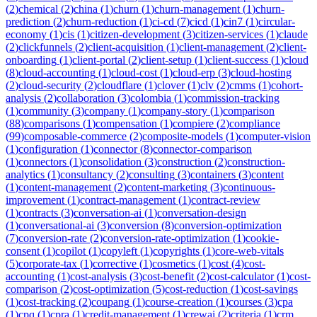
(
2
)
chemical
(
2
)
china
(
1
)
churn
(
1
)
churn-management
(
1
)
churn-
prediction
(
2
)
churn-reduction
(
1
)
ci-cd
(
7
)
cicd
(
1
)
cin7
(
1
)
circular-
economy
(
1
)
cis
(
1
)
citizen-development
(
3
)
citizen-services
(
1
)
claude
(
2
)
clickfunnels
(
2
)
client-acquisition
(
1
)
client-management
(
2
)
client-
onboarding
(
1
)
client-portal
(
2
)
client-setup
(
1
)
client-success
(
1
)
cloud
(
8
)
cloud-accounting
(
1
)
cloud-cost
(
1
)
cloud-erp
(
3
)
cloud-hosting
(
2
)
cloud-security
(
2
)
cloudflare
(
1
)
clover
(
1
)
clv
(
2
)
cmms
(
1
)
cohort-
analysis
(
2
)
collaboration
(
3
)
colombia
(
1
)
commission-tracking
(
1
)
community
(
3
)
company
(
1
)
company-story
(
1
)
comparison
(
88
)
comparisons
(
1
)
compensation
(
1
)
compiere
(
2
)
compliance
(
99
)
composable-commerce
(
2
)
composite-models
(
1
)
computer-vision
(
1
)
configuration
(
1
)
connector
(
8
)
connector-comparison
(
1
)
connectors
(
1
)
consolidation
(
3
)
construction
(
2
)
construction-
analytics
(
1
)
consultancy
(
2
)
consulting
(
3
)
containers
(
3
)
content
(
1
)
content-management
(
2
)
content-marketing
(
3
)
continuous-
improvement
(
1
)
contract-management
(
1
)
contract-review
(
1
)
contracts
(
3
)
conversation-ai
(
1
)
conversation-design
(
1
)
conversational-ai
(
3
)
conversion
(
8
)
conversion-optimization
(
7
)
conversion-rate
(
2
)
conversion-rate-optimization
(
1
)
cookie-
consent
(
1
)
copilot
(
1
)
copyleft
(
1
)
copyrights
(
1
)
core-web-vitals
(
5
)
corporate-tax
(
1
)
corrective
(
1
)
cosmetics
(
1
)
cost
(
4
)
cost-
accounting
(
1
)
cost-analysis
(
3
)
cost-benefit
(
2
)
cost-calculator
(
1
)
cost-
comparison
(
2
)
cost-optimization
(
5
)
cost-reduction
(
1
)
cost-savings
(
1
)
cost-tracking
(
2
)
coupang
(
1
)
course-creation
(
1
)
courses
(
3
)
cpa
(
1
)
cpq
(
1
)
cpra
(
1
)
credit-management
(
1
)
crewai
(
2
)
criteria
(
1
)
crm