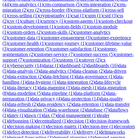
(
44
)
crm-analytics
(
1
)
crm-comparison
(
5
)
crm-integration
(
2
)
crm-
migration
(
2
)
cro
(
2
)
cross-border
(
8
)
cross-platform
(
1
)
cross-sell
(
1
)
cross-selling
(
1
)
cryptography
(
1
)
csat
(
1
)
cspm
(
1
)
csrd
(
3
)
css
(
2
)
csv
(
1
)
culture
(
1
)
currency
(
1
)
custom-agents
(
1
)
custom-checkout
(
1
)
custom-development
(
1
)
custom-fields
(
1
)
custom-module
(
1
)
custom-orders
(
2
)
custom-skills
(
2
)
customer-analytics
(
2
)
customer-data
(
1
)
customer-engagement
(
3
)
customer-experience
(
5
)
customer-health
(
1
)
customer-journey
(
1
)
customer-lifetime-value
(
3
)
customer-retention
(
5
)
customer-satisfaction
(
1
)
customer-
segmentation
(
2
)
customer-service
(
7
)
customer-success
(
5
)
customer-
support
(
7
)
customization
(
5
)
customs
(
1
)
cutover
(
2
)
cx
(
1
)
cybersecurity
(
14
)
daraz
(
1
)
dashboard
(
2
)
dashboards
(
16
)
data
(
5
)
data-analysis
(
3
)
data-analytics
(
3
)
data-cleanup
(
2
)
data-driven
(
3
)
data-extraction
(
2
)
data-fetching
(
1
)
data-governance
(
1
)
data-
handling
(
1
)
data-hygiene
(
1
)
data-integration
(
2
)
data-lifecycle
(
1
)
data-literacy
(
1
)
data-mapping
(
1
)
data-mesh
(
1
)
data-migration
(
8
)
data-modeling
(
5
)
data-pipeline
(
1
)
data-platform
(
2
)
data-
preparation
(
1
)
data-privacy
(
4
)
data-protection
(
14
)
data-quality
(
4
)
data-refresh
(
2
)
data-residency
(
2
)
data-retention
(
1
)
data-transfer
(
4
)
data-visualization
(
5
)
data-warehouse
(
2
)
database
(
7
)
dataflows
(
1
)
datev
(
1
)
dawn
(
1
)
dax
(
7
)
deal-management
(
1
)
dealer
(
1
)
debugging
(
1
)
decentralized
(
1
)
decision
(
1
)
decision-framework
(
1
)
decision-making
(
1
)
decision-matrix
(
1
)
decision-tree
(
1
)
decorators
(
1
)
defect-detection
(
1
)
deliverability
(
1
)
delivery
(
1
)
delmiaworks
(
1
)
demand-forecasting
(
3
)
demand-planning
(
4
)
demand-sensing