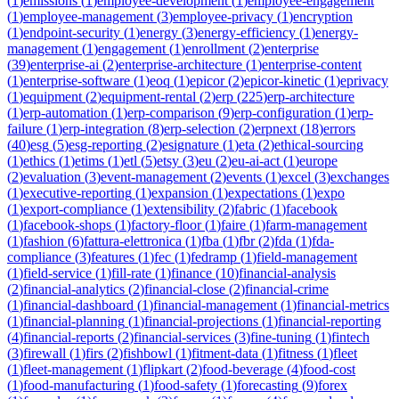
(
1
)
emissions
(
1
)
employee-development
(
1
)
employee-engagement
(
1
)
employee-management
(
3
)
employee-privacy
(
1
)
encryption
(
1
)
endpoint-security
(
1
)
energy
(
3
)
energy-efficiency
(
1
)
energy-
management
(
1
)
engagement
(
1
)
enrollment
(
2
)
enterprise
(
39
)
enterprise-ai
(
2
)
enterprise-architecture
(
1
)
enterprise-content
(
1
)
enterprise-software
(
1
)
eoq
(
1
)
epicor
(
2
)
epicor-kinetic
(
1
)
eprivacy
(
1
)
equipment
(
2
)
equipment-rental
(
2
)
erp
(
225
)
erp-architecture
(
1
)
erp-automation
(
1
)
erp-comparison
(
9
)
erp-configuration
(
1
)
erp-
failure
(
1
)
erp-integration
(
8
)
erp-selection
(
2
)
erpnext
(
18
)
errors
(
40
)
esg
(
5
)
esg-reporting
(
2
)
esignature
(
1
)
eta
(
2
)
ethical-sourcing
(
1
)
ethics
(
1
)
etims
(
1
)
etl
(
5
)
etsy
(
3
)
eu
(
2
)
eu-ai-act
(
1
)
europe
(
2
)
evaluation
(
3
)
event-management
(
2
)
events
(
1
)
excel
(
3
)
exchanges
(
1
)
executive-reporting
(
1
)
expansion
(
1
)
expectations
(
1
)
expo
(
1
)
export-compliance
(
1
)
extensibility
(
2
)
fabric
(
1
)
facebook
(
1
)
facebook-shops
(
1
)
factory-floor
(
1
)
faire
(
1
)
farm-management
(
1
)
fashion
(
6
)
fattura-elettronica
(
1
)
fba
(
1
)
fbr
(
2
)
fda
(
1
)
fda-
compliance
(
3
)
features
(
1
)
fec
(
1
)
fedramp
(
1
)
field-management
(
1
)
field-service
(
1
)
fill-rate
(
1
)
finance
(
10
)
financial-analysis
(
2
)
financial-analytics
(
2
)
financial-close
(
2
)
financial-crime
(
1
)
financial-dashboard
(
1
)
financial-management
(
1
)
financial-metrics
(
1
)
financial-planning
(
1
)
financial-projections
(
1
)
financial-reporting
(
4
)
financial-reports
(
2
)
financial-services
(
3
)
fine-tuning
(
1
)
fintech
(
3
)
firewall
(
1
)
firs
(
2
)
fishbowl
(
1
)
fitment-data
(
1
)
fitness
(
1
)
fleet
(
1
)
fleet-management
(
1
)
flipkart
(
2
)
food-beverage
(
4
)
food-cost
(
1
)
food-manufacturing
(
1
)
food-safety
(
1
)
forecasting
(
9
)
forex