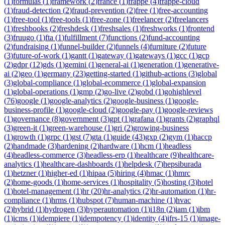
(
1
)
formulas
(
1
)
framework
(
2
)
france
(
1
)
frappe
(
4
)
frappe-cloud
(
1
)
fraud-detection
(
2
)
fraud-prevention
(
2
)
free
(
1
)
free-accounting
(
1
)
free-tool
(
1
)
free-tools
(
1
)
free-zone
(
1
)
freelancer
(
2
)
freelancers
(
1
)
freshbooks
(
2
)
freshdesk
(
1
)
freshsales
(
1
)
freshworks
(
1
)
frontend
(
3
)
fruugo
(
1
)
fta
(
1
)
fulfillment
(
7
)
functions
(
2
)
fund-accounting
(
2
)
fundraising
(
1
)
funnel-builder
(
2
)
funnels
(
4
)
furniture
(
2
)
future
(
3
)
future-of-work
(
1
)
gantt
(
1
)
gateway
(
1
)
gateways
(
1
)
gcc
(
1
)
gcp
(
2
)
gdpr
(
12
)
gds
(
1
)
gemini
(
1
)
general-ai
(
1
)
generation
(
1
)
generative-
ai
(
2
)
geo
(
1
)
germany
(
23
)
getting-started
(
1
)
github-actions
(
3
)
global
(
3
)
global-compliance
(
1
)
global-ecommerce
(
1
)
global-expansion
(
1
)
global-operations
(
1
)
gmp
(
2
)
go-live
(
2
)
gobd
(
1
)
gohighlevel
(
76
)
google
(
1
)
google-analytics
(
2
)
google-business
(
1
)
google-
business-profile
(
1
)
google-cloud
(
2
)
google-pay
(
1
)
google-reviews
(
1
)
governance
(
8
)
government
(
3
)
gpt
(
1
)
grafana
(
1
)
grants
(
2
)
graphql
(
3
)
green-it
(
1
)
green-warehouse
(
1
)
gri
(
2
)
growing-business
(
1
)
growth
(
1
)
grpc
(
1
)
gst
(
7
)
gta
(
1
)
guide
(
43
)
gxp
(
2
)
gym
(
1
)
haccp
(
2
)
handmade
(
3
)
hardening
(
2
)
hardware
(
1
)
hcm
(
1
)
headless
(
4
)
headless-commerce
(
3
)
headless-erp
(
1
)
healthcare
(
9
)
healthcare-
analytics
(
1
)
healthcare-dashboards
(
1
)
helpdesk
(
7
)
hepsiburada
(
1
)
hetzner
(
1
)
higher-ed
(
1
)
hipaa
(
5
)
hiring
(
4
)
hmac
(
1
)
hmrc
(
2
)
home-goods
(
1
)
home-services
(
1
)
hospitality
(
5
)
hosting
(
3
)
hotel
(
1
)
hotel-management
(
1
)
hr
(
20
)
hr-analytics
(
2
)
hr-automation
(
1
)
hr-
compliance
(
1
)
hrms
(
1
)
hubspot
(
7
)
human-machine
(
1
)
hvac
(
2
)
hybrid
(
1
)
hydrogen
(
3
)
hyperautomation
(
1
)
i18n
(
2
)
iam
(
1
)
ibm
(
1
)
icms
(
1
)
idempiere
(
1
)
idempotency
(
1
)
identity
(
4
)
ifrs-15
(
1
)
image-