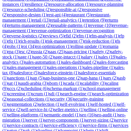
instances
(
1
)
resilience
(
2
)
resource-allocation
(
1
)
resource-planning
(
1
)
resource-scheduling
(
2
)
responsible-ai
(
2
)
responsive
(
2
)
responsive-design
(
1
)
rest-api
(
4
)
restaurant
(
5
)
restaurant-
management
(
1
)
retail
(
13
)
retail-analytics
(
1
)
retention
(
9
)
returns
(
4
)
returns-management
(
2
)
reusable-patterns
(
1
)
revenue
(
10
)
revenue-
management
(
1
)
revenue-optimization
(
1
)
revenue-recognition
(
5
)
reverse-logistics
(
2
)
reviews
(
5
)
rfid
(
2
)
rfm
(
1
)
rfm-analysis
(
1
)
rfp
(
1
)
rfq
(
1
)
rich-results
(
1
)
risk-management
(
7
)
risk-reduction
(
1
)
rls
(
4
)
rohs
(
1
)
roi
(
34
)
roi-optimization
(
1
)
rolling-update
(
1
)
romania
(
1
)
rpa
(
3
)
rsc
(
2
)
russia
(
2
)
saas
(
25
)
saas-pricing
(
1
)
safety
(
2
)
safety-
stock
(
1
)
sage
(
1
)
sage-50
(
2
)
sage-intacct
(
1
)
salary
(
1
)
sales
(
19
)
sales-
analytics
(
3
)
sales-automation
(
1
)
sales-dashboard
(
2
)
sales-forecasting
(
1
)
sales-management
(
1
)
sales-operations
(
1
)
sales-pipeline
(
1
)
sales-
tax
(
8
)
salesforce
(
5
)
salesforce-einstein
(
1
)
salesforce-essentials
(
1
)
sanctions
(
1
)
sap
(
5
)
sap-business-one
(
2
)
sap-hana
(
1
)
sars
(
2
)
sasb
(
1
)
sat
(
1
)
saudi-arabia
(
3
)
sbom
(
1
)
scada
(
1
)
scalability
(
3
)
scaling
(
9
)
sccs
(
2
)
scheduling
(
6
)
schema-markup
(
1
)
school-management
(
1
)
screening
(
1
)
scrum
(
1
)
sdi
(
1
)
search-engine
(
1
)
search-optimization
(
2
)
seasonal-collections
(
1
)
security
(
36
)
security-training
(
1
)
segmentation
(
2
)
selection
(
1
)
self-evolving
(
1
)
self-hosted
(
1
)
self-
service
(
2
)
self-service-bi
(
2
)
seller-metrics
(
1
)
selling
(
1
)
selling-online
(
1
)
selling-platforms
(
1
)
semantic-model
(
1
)
seo
(
16
)
seo-audit
(
1
)
seo-
migration
(
1
)
server
(
1
)
server-components
(
1
)
server-sizing
(
2
)
service
(
1
)
service-contracts
(
1
)
service-efficiency
(
1
)
service-firms
(
1
)
services
(
1
)
setup
(
2
)
sgk
(
1
)
sharding
(
1
)
sharepoint
(
1
)
shein
(
1
)
shift-