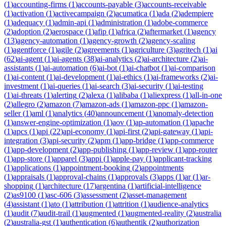
(
1
)
accounting-firms
(
1
)
accounts-payable
(
3
)
accounts-receivable
(
1
)
activation
(
1
)
activecampaign
(
2
)
acumatica
(
1
)
ada
(
2
)
adempiere
(
1
)
adequacy
(
1
)
admin-api
(
1
)
administration
(
1
)
adobe-commerce
(
2
)
adoption
(
2
)
aerospace
(
1
)
afip
(
1
)
africa
(
2
)
aftermarket
(
1
)
agency
(
13
)
agency-automation
(
1
)
agency-growth
(
2
)
agency-scaling
(
1
)
agentforce
(
1
)
agile
(
2
)
agreements
(
1
)
agriculture
(
3
)
agritech
(
1
)
ai
(
62
)
ai-agent
(
1
)
ai-agents
(
38
)
ai-analytics
(
2
)
ai-architecture
(
2
)
ai-
assistants
(
1
)
ai-automation
(
6
)
ai-bot
(
1
)
ai-chatbot
(
1
)
ai-comparison
(
1
)
ai-content
(
1
)
ai-development
(
1
)
ai-ethics
(
1
)
ai-frameworks
(
2
)
ai-
investment
(
1
)
ai-queries
(
1
)
ai-search
(
3
)
ai-security
(
1
)
ai-testing
(
1
)
ai-threats
(
1
)
alerting
(
2
)
alexa
(
1
)
alibaba
(
1
)
aliexpress
(
1
)
all-in-one
(
2
)
allegro
(
2
)
amazon
(
7
)
amazon-ads
(
1
)
amazon-ppc
(
1
)
amazon-
seller
(
1
)
aml
(
1
)
analytics
(
40
)
announcement
(
1
)
anomaly-detection
(
1
)
answer-engine-optimization
(
1
)
aov
(
1
)
ap-automation
(
1
)
apache
(
1
)
apcs
(
1
)
api
(
22
)
api-economy
(
1
)
api-first
(
2
)
api-gateway
(
1
)
api-
integration
(
3
)
api-security
(
2
)
apm
(
1
)
app-bridge
(
1
)
app-commerce
(
1
)
app-development
(
2
)
app-publishing
(
1
)
app-review
(
1
)
app-router
(
1
)
app-store
(
1
)
apparel
(
3
)
appi
(
1
)
apple-pay
(
1
)
applicant-tracking
(
1
)
applications
(
1
)
appointment-booking
(
2
)
appointments
(
1
)
appraisals
(
1
)
approval-chains
(
1
)
approvals
(
3
)
apps
(
1
)
ar
(
1
)
ar-
shopping
(
1
)
architecture
(
17
)
argentina
(
1
)
artificial-intelligence
(
2
)
as9100
(
1
)
asc-606
(
3
)
assessment
(
2
)
asset-management
(
4
)
assistant
(
1
)
ato
(
1
)
attribution
(
1
)
attrition
(
1
)
audience-analytics
(
1
)
audit
(
7
)
audit-trail
(
1
)
augmented
(
1
)
augmented-reality
(
2
)
australia
(
2
)
australia-gst
(
1
)
authentication
(
6
)
authentik
(
2
)
authorization