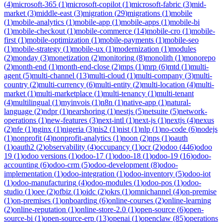
(
4
)
microsoft-365
(
1
)
microsoft-copilot
(
1
)
microsoft-fabric
(
3
)
mid-
market
(
3
)
middle-east
(
3
)
migration
(
29
)
migrations
(
1
)
mobile
(
1
)
mobile-analytics
(
1
)
mobile-app
(
1
)
mobile-apps
(
1
)
mobile-bi
(
1
)
mobile-checkout
(
1
)
mobile-commerce
(
14
)
mobile-cro
(
1
)
mobile-
first
(
1
)
mobile-optimization
(
1
)
mobile-payments
(
1
)
mobile-seo
(
1
)
mobile-strategy
(
1
)
mobile-ux
(
1
)
modernization
(
1
)
modules
(
2
)
monday
(
3
)
monetization
(
2
)
monitoring
(
8
)
monolith
(
1
)
monorepo
(
2
)
month-end
(
1
)
month-end-close
(
2
)
mps
(
1
)
mrp
(
6
)
mtd
(
1
)
multi-
agent
(
5
)
multi-channel
(
13
)
multi-cloud
(
1
)
multi-company
(
3
)
multi-
country
(
2
)
multi-currency
(
6
)
multi-entity
(
2
)
multi-location
(
4
)
multi-
market
(
1
)
multi-marketplace
(
1
)
multi-tenancy
(
1
)
multi-tenant
(
4
)
multilingual
(
1
)
myinvois
(
1
)
n8n
(
1
)
native-app
(
1
)
natural-
language
(
2
)
ndpr
(
1
)
nearshoring
(
1
)
nestjs
(
5
)
netsuite
(
5
)
network-
operations
(
1
)
new-features
(
3
)
next-intl
(
1
)
next-js
(
1
)
nextjs
(
4
)
nexus
(
2
)
nfe
(
1
)
nginx
(
1
)
nigeria
(
3
)
nis2
(
1
)
nist
(
1
)
nlp
(
1
)
no-code
(
6
)
nodejs
(
1
)
nonprofit
(
4
)
nonprofit-analytics
(
1
)
noon
(
2
)
nps
(
1
)
oauth
(
1
)
oauth2
(
2
)
observability
(
4
)
occupancy
(
1
)
ocr
(
2
)
odoo
(
446
)
odoo
19
(
1
)
odoo versions
(
1
)
odoo-17
(
1
)
odoo-18
(
1
)
odoo-19
(
16
)
odoo-
accounting
(
6
)
odoo-crm
(
5
)
odoo-development
(
8
)
odoo-
implementation
(
1
)
odoo-integration
(
1
)
odoo-inventory
(
5
)
odoo-iot
(
1
)
odoo-manufacturing
(
4
)
odoo-modules
(
1
)
odoo-pos
(
1
)
odoo-
studio
(
1
)
oee
(
2
)
ofbiz
(
1
)
oidc
(
2
)
okrs
(
1
)
omnichannel
(
4
)
on-premise
(
1
)
on-premises
(
1
)
onboarding
(
6
)
online-courses
(
2
)
online-learning
(
2
)
online-reputation
(
1
)
online-store-2.0
(
1
)
open-source
(
6
)
open-
source-bi
(
1
)
open-source-erp
(
13
)
openai
(
1
)
openclaw
(
85
)
operations