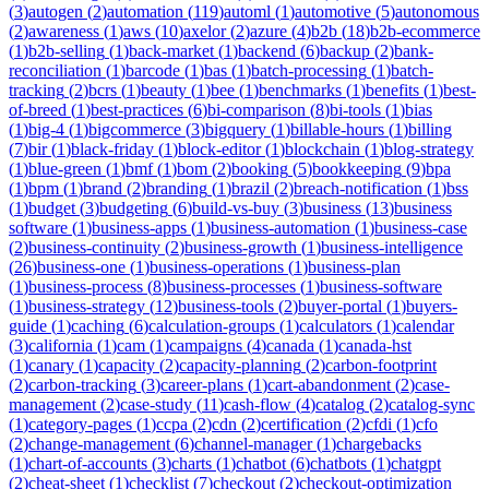
(
3
)
autogen
(
2
)
automation
(
119
)
automl
(
1
)
automotive
(
5
)
autonomous
(
2
)
awareness
(
1
)
aws
(
10
)
axelor
(
2
)
azure
(
4
)
b2b
(
18
)
b2b-ecommerce
(
1
)
b2b-selling
(
1
)
back-market
(
1
)
backend
(
6
)
backup
(
2
)
bank-
reconciliation
(
1
)
barcode
(
1
)
bas
(
1
)
batch-processing
(
1
)
batch-
tracking
(
2
)
bcrs
(
1
)
beauty
(
1
)
bee
(
1
)
benchmarks
(
1
)
benefits
(
1
)
best-
of-breed
(
1
)
best-practices
(
6
)
bi-comparison
(
8
)
bi-tools
(
1
)
bias
(
1
)
big-4
(
1
)
bigcommerce
(
3
)
bigquery
(
1
)
billable-hours
(
1
)
billing
(
7
)
bir
(
1
)
black-friday
(
1
)
block-editor
(
1
)
blockchain
(
1
)
blog-strategy
(
1
)
blue-green
(
1
)
bmf
(
1
)
bom
(
2
)
booking
(
5
)
bookkeeping
(
9
)
bpa
(
1
)
bpm
(
1
)
brand
(
2
)
branding
(
1
)
brazil
(
2
)
breach-notification
(
1
)
bss
(
1
)
budget
(
3
)
budgeting
(
6
)
build-vs-buy
(
3
)
business
(
13
)
business
software
(
1
)
business-apps
(
1
)
business-automation
(
1
)
business-case
(
2
)
business-continuity
(
2
)
business-growth
(
1
)
business-intelligence
(
26
)
business-one
(
1
)
business-operations
(
1
)
business-plan
(
1
)
business-process
(
8
)
business-processes
(
1
)
business-software
(
1
)
business-strategy
(
12
)
business-tools
(
2
)
buyer-portal
(
1
)
buyers-
guide
(
1
)
caching
(
6
)
calculation-groups
(
1
)
calculators
(
1
)
calendar
(
3
)
california
(
1
)
cam
(
1
)
campaigns
(
4
)
canada
(
1
)
canada-hst
(
1
)
canary
(
1
)
capacity
(
2
)
capacity-planning
(
2
)
carbon-footprint
(
2
)
carbon-tracking
(
3
)
career-plans
(
1
)
cart-abandonment
(
2
)
case-
management
(
2
)
case-study
(
11
)
cash-flow
(
4
)
catalog
(
2
)
catalog-sync
(
1
)
category-pages
(
1
)
ccpa
(
2
)
cdn
(
2
)
certification
(
2
)
cfdi
(
1
)
cfo
(
2
)
change-management
(
6
)
channel-manager
(
1
)
chargebacks
(
1
)
chart-of-accounts
(
3
)
charts
(
1
)
chatbot
(
6
)
chatbots
(
1
)
chatgpt
(
2
)
cheat-sheet
(
1
)
checklist
(
7
)
checkout
(
2
)
checkout-optimization