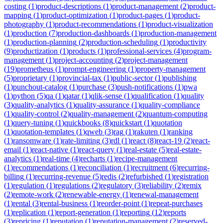
costing
(
1
)
product-descriptions
(
1
)
product-management
(
2
)
product-
mapping
(
1
)
product-optimization
(
1
)
product-pages
(
1
)
product-
photography
(
1
)
product-recommendations
(
1
)
product-visualization
(
1
)
production
(
7
)
production-dashboards
(
1
)
production-management
(
1
)
production-planning
(
2
)
production-scheduling
(
1
)
productivity
(
9
)
productization
(
1
)
products
(
1
)
professional-services
(
4
)
program-
management
(
1
)
project-accounting
(
2
)
project-management
(
19
)
prometheus
(
1
)
prompt-engineering
(
1
)
property-management
(
5
)
proprietary
(
1
)
provincial-tax
(
1
)
public-sector
(
1
)
publishing
(
1
)
punchout-catalog
(
1
)
purchase
(
3
)
push-notifications
(
1
)
pwa
(
1
)
python
(
5
)
qa
(
1
)
qatar
(
1
)
qlik-sense
(
1
)
qualification
(
1
)
quality
(
3
)
quality-analytics
(
1
)
quality-assurance
(
1
)
quality-compliance
(
1
)
quality-control
(
2
)
quality-management
(
2
)
quantum-computing
(
1
)
query-tuning
(
1
)
quickbooks
(
8
)
quickstart
(
1
)
quotation
(
1
)
quotation-templates
(
1
)
qweb
(
3
)
rag
(
1
)
rakuten
(
1
)
ranking
(
1
)
ransomware
(
1
)
rate-limiting
(
3
)
rdl
(
1
)
react
(
8
)
react-19
(
2
)
react-
email
(
1
)
react-native
(
1
)
react-query
(
1
)
real-estate
(
5
)
real-estate-
analytics
(
1
)
real-time
(
4
)
recharts
(
1
)
recipe-management
(
1
)
recommendations
(
1
)
reconciliation
(
1
)
recruitment
(
6
)
recurring-
billing
(
1
)
recurring-revenue
(
5
)
redis
(
2
)
refurbished
(
1
)
registration
(
1
)
regulation
(
1
)
regulations
(
2
)
regulatory
(
3
)
reliability
(
2
)
remix
(
2
)
remote-work
(
2
)
renewable-energy
(
1
)
renewal-management
(
1
)
rental
(
3
)
rental-business
(
1
)
reorder-point
(
1
)
repeat-purchases
(
1
)
replication
(
1
)
report-generation
(
1
)
reporting
(
12
)
reports
(
3
)
repricing
(
1
)
reputation
(
1
)
reputation-management
(
2
)
reserved-