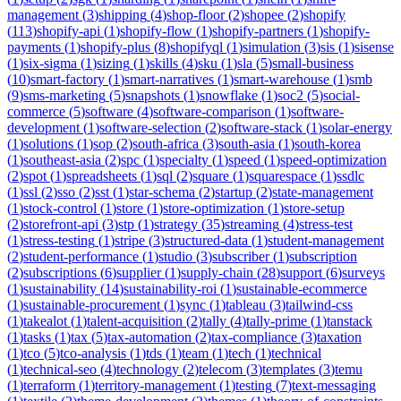
management
(
3
)
shipping
(
4
)
shop-floor
(
2
)
shopee
(
2
)
shopify
(
113
)
shopify-api
(
1
)
shopify-flow
(
1
)
shopify-partners
(
1
)
shopify-
payments
(
1
)
shopify-plus
(
8
)
shopifyql
(
1
)
simulation
(
3
)
sis
(
1
)
sisense
(
1
)
six-sigma
(
1
)
sizing
(
1
)
skills
(
4
)
sku
(
1
)
sla
(
5
)
small-business
(
10
)
smart-factory
(
1
)
smart-narratives
(
1
)
smart-warehouse
(
1
)
smb
(
9
)
sms-marketing
(
5
)
snapshots
(
1
)
snowflake
(
1
)
soc2
(
5
)
social-
commerce
(
5
)
software
(
4
)
software-comparison
(
1
)
software-
development
(
1
)
software-selection
(
2
)
software-stack
(
1
)
solar-energy
(
1
)
solutions
(
1
)
sop
(
2
)
south-africa
(
3
)
south-asia
(
1
)
south-korea
(
1
)
southeast-asia
(
2
)
spc
(
1
)
specialty
(
1
)
speed
(
1
)
speed-optimization
(
2
)
spot
(
1
)
spreadsheets
(
1
)
sql
(
2
)
square
(
1
)
squarespace
(
1
)
ssdlc
(
1
)
ssl
(
2
)
sso
(
2
)
sst
(
1
)
star-schema
(
2
)
startup
(
2
)
state-management
(
1
)
stock-control
(
1
)
store
(
1
)
store-optimization
(
1
)
store-setup
(
2
)
storefront-api
(
3
)
stp
(
1
)
strategy
(
35
)
streaming
(
4
)
stress-test
(
1
)
stress-testing
(
1
)
stripe
(
3
)
structured-data
(
1
)
student-management
(
2
)
student-performance
(
1
)
studio
(
3
)
subscriber
(
1
)
subscription
(
2
)
subscriptions
(
6
)
supplier
(
1
)
supply-chain
(
28
)
support
(
6
)
surveys
(
1
)
sustainability
(
14
)
sustainability-roi
(
1
)
sustainable-ecommerce
(
1
)
sustainable-procurement
(
1
)
sync
(
1
)
tableau
(
3
)
tailwind-css
(
1
)
takealot
(
1
)
talent-acquisition
(
2
)
tally
(
4
)
tally-prime
(
1
)
tanstack
(
1
)
tasks
(
1
)
tax
(
5
)
tax-automation
(
2
)
tax-compliance
(
3
)
taxation
(
1
)
tco
(
5
)
tco-analysis
(
1
)
tds
(
1
)
team
(
1
)
tech
(
1
)
technical
(
1
)
technical-seo
(
4
)
technology
(
2
)
telecom
(
3
)
templates
(
3
)
temu
(
1
)
terraform
(
1
)
territory-management
(
1
)
testing
(
7
)
text-messaging