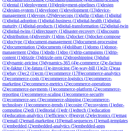
(
1
)
dental
(
1
)
deployment
(
10
)
deployment-pipelines
(
1
)
design
(
2
)
design-system
(
1
)
developer
(
1
)
development
(
13
)
device-
management
(
1
)
devops
(
29
)
devsecops
(
1
)
dgfip
(
1
)
dian
(
1
)
digital
(
1
)
digital-adoption
(
1
)
digital-business
(
1
)
digital-health
(
1
)
digital-
maturity
(
1
)
digital-products
(
1
)
digital-transformation
(
22
)
digital-twin
(
2
)
digital-twins
(
1
)
directquery
(
1
)
disaster-recovery
(
1
)
discounts
(
2
)
distribution
(
4
)
diversity
(
1
)
dms
(
2
)
docker
(
3
)
docker-compose
(
1
)
doctype
(
1
)
document-management
(
3
)
document-processing
(
2
)
documentation
(
2
)
documents
(
4
)
dolibarr
(
1
)
domo
(
1
)
donor-
management
(
2
)
dpa
(
1
)
dpdp
(
1
)
dpo
(
1
)
drip-campaigns
(
1
)
drip-
content
(
1
)
drizzle
(
3
)
drizzle-orm
(
2
)
dropshipping
(
3
)
dubai
(
1
)
dynamic-pricing
(
3
)
dynamics-365
(
4
)
e-commerce
(
2
)
e-factura
(
1
)
e-faktur
(
1
)
e-fatura
(
1
)
e-invoicing
(
5
)
e-way-bill
(
1
)
e2e
(
2
)
eaa
(
1
)
ebay
(
3
)
ec2
(
1
)
ecm
(
1
)
ecommerce
(
178
)
ecommerce-analytics
(
3
)
ecommerce-costs
(
1
)
ecommerce-logistics
(
1
)
ecommerce-
marketing
(
2
)
ecommerce-metrics
(
2
)
ecommerce-operations
(
2
)
ecommerce-payments
(
1
)
ecommerce-platform
(
2
)
ecommerce-
reporting
(
1
)
ecommerce-scaling
(
1
)
ecommerce-security
(
1
)
ecommerce-seo
(
3
)
ecommerce-shipping
(
1
)
ecommerce-
technology
(
1
)
ecommerce-trends
(
1
)
ecosire
(
7
)
ecosystem
(
1
)
edge-
computing
(
2
)
edi
(
1
)
editorial
(
1
)
edr
(
1
)
edtech
(
1
)
education
(
4
)
education-analytics
(
1
)
efficiency
(
8
)
egypt
(
2
)
electronics
(
1
)
emag
(
1
)
email
(
2
)
email-marketing
(
10
)
email-sequences
(
1
)
email-templates
(
1
)
embedded
(
2
)
embedded-analytics
(
5
)
embedded-apps