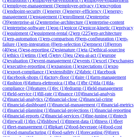
(
1
)
emissions
(
1
)
employee-development
(
1
)
employee-engagement
(
1
)
employee-management
(
3
)
employee-privacy
(
1
)
encryption
(
1
)
endpoint-security
(
1
)
energy
(
3
)
energy-efficiency
(
1
)
energy-
management
(
1
)
engagement
(
1
)
enrollment
(
2
)
enterprise
(
39
)
enterprise-ai
(
2
)
enterprise-architecture
(
1
)
enterprise-content
(
1
)
enterprise-software
(
1
)
eoq
(
1
)
epicor
(
2
)
epicor-kinetic
(
1
)
eprivacy
(
1
)
equipment
(
2
)
equipment-rental
(
2
)
erp
(
225
)
erp-architecture
(
1
)
erp-automation
(
1
)
erp-comparison
(
9
)
erp-configuration
(
1
)
erp-
failure
(
1
)
erp-integration
(
8
)
erp-selection
(
2
)
erpnext
(
18
)
errors
(
40
)
esg
(
5
)
esg-reporting
(
2
)
esignature
(
1
)
eta
(
2
)
ethical-sourcing
(
1
)
ethics
(
1
)
etims
(
1
)
etl
(
5
)
etsy
(
3
)
eu
(
2
)
eu-ai-act
(
1
)
europe
(
2
)
evaluation
(
3
)
event-management
(
2
)
events
(
1
)
excel
(
3
)
exchanges
(
1
)
executive-reporting
(
1
)
expansion
(
1
)
expectations
(
1
)
expo
(
1
)
export-compliance
(
1
)
extensibility
(
2
)
fabric
(
1
)
facebook
(
1
)
facebook-shops
(
1
)
factory-floor
(
1
)
faire
(
1
)
farm-management
(
1
)
fashion
(
6
)
fattura-elettronica
(
1
)
fba
(
1
)
fbr
(
2
)
fda
(
1
)
fda-
compliance
(
3
)
features
(
1
)
fec
(
1
)
fedramp
(
1
)
field-management
(
1
)
field-service
(
1
)
fill-rate
(
1
)
finance
(
10
)
financial-analysis
(
2
)
financial-analytics
(
2
)
financial-close
(
2
)
financial-crime
(
1
)
financial-dashboard
(
1
)
financial-management
(
1
)
financial-metrics
(
1
)
financial-planning
(
1
)
financial-projections
(
1
)
financial-reporting
(
4
)
financial-reports
(
2
)
financial-services
(
3
)
fine-tuning
(
1
)
fintech
(
3
)
firewall
(
1
)
firs
(
2
)
fishbowl
(
1
)
fitment-data
(
1
)
fitness
(
1
)
fleet
(
1
)
fleet-management
(
1
)
flipkart
(
2
)
food-beverage
(
4
)
food-cost
(
1
)
food-manufacturing
(
1
)
food-safety
(
1
)
forecasting
(
9
)
forex