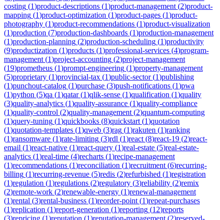
costing
(
1
)
product-descriptions
(
1
)
product-management
(
2
)
product-
mapping
(
1
)
product-optimization
(
1
)
product-pages
(
1
)
product-
photography
(
1
)
product-recommendations
(
1
)
product-visualization
(
1
)
production
(
7
)
production-dashboards
(
1
)
production-management
(
1
)
production-planning
(
2
)
production-scheduling
(
1
)
productivity
(
9
)
productization
(
1
)
products
(
1
)
professional-services
(
4
)
program-
management
(
1
)
project-accounting
(
2
)
project-management
(
19
)
prometheus
(
1
)
prompt-engineering
(
1
)
property-management
(
5
)
proprietary
(
1
)
provincial-tax
(
1
)
public-sector
(
1
)
publishing
(
1
)
punchout-catalog
(
1
)
purchase
(
3
)
push-notifications
(
1
)
pwa
(
1
)
python
(
5
)
qa
(
1
)
qatar
(
1
)
qlik-sense
(
1
)
qualification
(
1
)
quality
(
3
)
quality-analytics
(
1
)
quality-assurance
(
1
)
quality-compliance
(
1
)
quality-control
(
2
)
quality-management
(
2
)
quantum-computing
(
1
)
query-tuning
(
1
)
quickbooks
(
8
)
quickstart
(
1
)
quotation
(
1
)
quotation-templates
(
1
)
qweb
(
3
)
rag
(
1
)
rakuten
(
1
)
ranking
(
1
)
ransomware
(
1
)
rate-limiting
(
3
)
rdl
(
1
)
react
(
8
)
react-19
(
2
)
react-
email
(
1
)
react-native
(
1
)
react-query
(
1
)
real-estate
(
5
)
real-estate-
analytics
(
1
)
real-time
(
4
)
recharts
(
1
)
recipe-management
(
1
)
recommendations
(
1
)
reconciliation
(
1
)
recruitment
(
6
)
recurring-
billing
(
1
)
recurring-revenue
(
5
)
redis
(
2
)
refurbished
(
1
)
registration
(
1
)
regulation
(
1
)
regulations
(
2
)
regulatory
(
3
)
reliability
(
2
)
remix
(
2
)
remote-work
(
2
)
renewable-energy
(
1
)
renewal-management
(
1
)
rental
(
3
)
rental-business
(
1
)
reorder-point
(
1
)
repeat-purchases
(
1
)
replication
(
1
)
report-generation
(
1
)
reporting
(
12
)
reports
(
3
)
repricing
(
1
)
reputation
(
1
)
reputation-management
(
2
)
reserved-