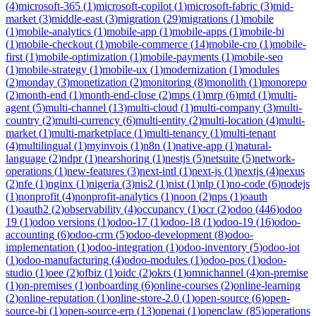
(
4
)
microsoft-365
(
1
)
microsoft-copilot
(
1
)
microsoft-fabric
(
3
)
mid-
market
(
3
)
middle-east
(
3
)
migration
(
29
)
migrations
(
1
)
mobile
(
1
)
mobile-analytics
(
1
)
mobile-app
(
1
)
mobile-apps
(
1
)
mobile-bi
(
1
)
mobile-checkout
(
1
)
mobile-commerce
(
14
)
mobile-cro
(
1
)
mobile-
first
(
1
)
mobile-optimization
(
1
)
mobile-payments
(
1
)
mobile-seo
(
1
)
mobile-strategy
(
1
)
mobile-ux
(
1
)
modernization
(
1
)
modules
(
2
)
monday
(
3
)
monetization
(
2
)
monitoring
(
8
)
monolith
(
1
)
monorepo
(
2
)
month-end
(
1
)
month-end-close
(
2
)
mps
(
1
)
mrp
(
6
)
mtd
(
1
)
multi-
agent
(
5
)
multi-channel
(
13
)
multi-cloud
(
1
)
multi-company
(
3
)
multi-
country
(
2
)
multi-currency
(
6
)
multi-entity
(
2
)
multi-location
(
4
)
multi-
market
(
1
)
multi-marketplace
(
1
)
multi-tenancy
(
1
)
multi-tenant
(
4
)
multilingual
(
1
)
myinvois
(
1
)
n8n
(
1
)
native-app
(
1
)
natural-
language
(
2
)
ndpr
(
1
)
nearshoring
(
1
)
nestjs
(
5
)
netsuite
(
5
)
network-
operations
(
1
)
new-features
(
3
)
next-intl
(
1
)
next-js
(
1
)
nextjs
(
4
)
nexus
(
2
)
nfe
(
1
)
nginx
(
1
)
nigeria
(
3
)
nis2
(
1
)
nist
(
1
)
nlp
(
1
)
no-code
(
6
)
nodejs
(
1
)
nonprofit
(
4
)
nonprofit-analytics
(
1
)
noon
(
2
)
nps
(
1
)
oauth
(
1
)
oauth2
(
2
)
observability
(
4
)
occupancy
(
1
)
ocr
(
2
)
odoo
(
446
)
odoo
19
(
1
)
odoo versions
(
1
)
odoo-17
(
1
)
odoo-18
(
1
)
odoo-19
(
16
)
odoo-
accounting
(
6
)
odoo-crm
(
5
)
odoo-development
(
8
)
odoo-
implementation
(
1
)
odoo-integration
(
1
)
odoo-inventory
(
5
)
odoo-iot
(
1
)
odoo-manufacturing
(
4
)
odoo-modules
(
1
)
odoo-pos
(
1
)
odoo-
studio
(
1
)
oee
(
2
)
ofbiz
(
1
)
oidc
(
2
)
okrs
(
1
)
omnichannel
(
4
)
on-premise
(
1
)
on-premises
(
1
)
onboarding
(
6
)
online-courses
(
2
)
online-learning
(
2
)
online-reputation
(
1
)
online-store-2.0
(
1
)
open-source
(
6
)
open-
source-bi
(
1
)
open-source-erp
(
13
)
openai
(
1
)
openclaw
(
85
)
operations