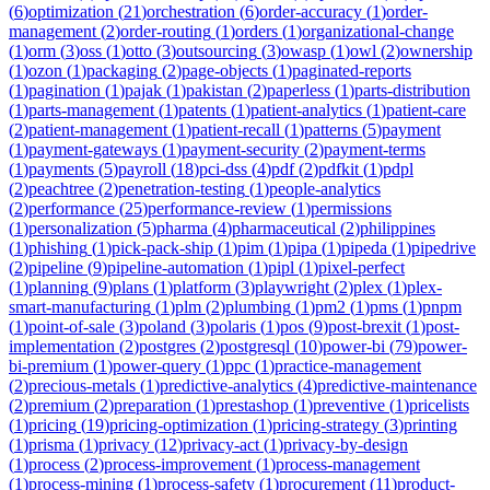
(
6
)
optimization
(
21
)
orchestration
(
6
)
order-accuracy
(
1
)
order-
management
(
2
)
order-routing
(
1
)
orders
(
1
)
organizational-change
(
1
)
orm
(
3
)
oss
(
1
)
otto
(
3
)
outsourcing
(
3
)
owasp
(
1
)
owl
(
2
)
ownership
(
1
)
ozon
(
1
)
packaging
(
2
)
page-objects
(
1
)
paginated-reports
(
1
)
pagination
(
1
)
pajak
(
1
)
pakistan
(
2
)
paperless
(
1
)
parts-distribution
(
1
)
parts-management
(
1
)
patents
(
1
)
patient-analytics
(
1
)
patient-care
(
2
)
patient-management
(
1
)
patient-recall
(
1
)
patterns
(
5
)
payment
(
1
)
payment-gateways
(
1
)
payment-security
(
2
)
payment-terms
(
1
)
payments
(
5
)
payroll
(
18
)
pci-dss
(
4
)
pdf
(
2
)
pdfkit
(
1
)
pdpl
(
2
)
peachtree
(
2
)
penetration-testing
(
1
)
people-analytics
(
2
)
performance
(
25
)
performance-review
(
1
)
permissions
(
1
)
personalization
(
5
)
pharma
(
4
)
pharmaceutical
(
2
)
philippines
(
1
)
phishing
(
1
)
pick-pack-ship
(
1
)
pim
(
1
)
pipa
(
1
)
pipeda
(
1
)
pipedrive
(
2
)
pipeline
(
9
)
pipeline-automation
(
1
)
pipl
(
1
)
pixel-perfect
(
1
)
planning
(
9
)
plans
(
1
)
platform
(
3
)
playwright
(
2
)
plex
(
1
)
plex-
smart-manufacturing
(
1
)
plm
(
2
)
plumbing
(
1
)
pm2
(
1
)
pms
(
1
)
pnpm
(
1
)
point-of-sale
(
3
)
poland
(
3
)
polaris
(
1
)
pos
(
9
)
post-brexit
(
1
)
post-
implementation
(
2
)
postgres
(
2
)
postgresql
(
10
)
power-bi
(
79
)
power-
bi-premium
(
1
)
power-query
(
1
)
ppc
(
1
)
practice-management
(
2
)
precious-metals
(
1
)
predictive-analytics
(
4
)
predictive-maintenance
(
2
)
premium
(
2
)
preparation
(
1
)
prestashop
(
1
)
preventive
(
1
)
pricelists
(
1
)
pricing
(
19
)
pricing-optimization
(
1
)
pricing-strategy
(
3
)
printing
(
1
)
prisma
(
1
)
privacy
(
12
)
privacy-act
(
1
)
privacy-by-design
(
1
)
process
(
2
)
process-improvement
(
1
)
process-management
(
1
)
process-mining
(
1
)
process-safety
(
1
)
procurement
(
11
)
product-