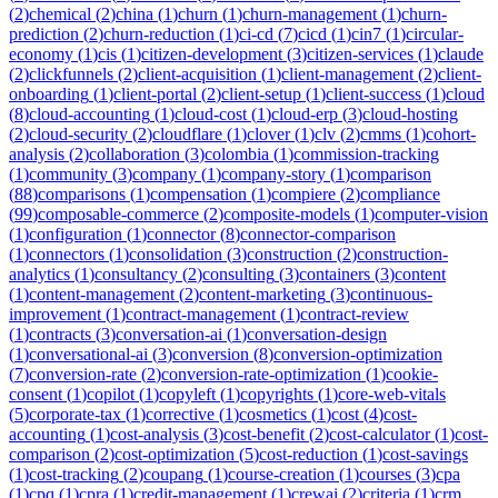
(
2
)
chemical
(
2
)
china
(
1
)
churn
(
1
)
churn-management
(
1
)
churn-
prediction
(
2
)
churn-reduction
(
1
)
ci-cd
(
7
)
cicd
(
1
)
cin7
(
1
)
circular-
economy
(
1
)
cis
(
1
)
citizen-development
(
3
)
citizen-services
(
1
)
claude
(
2
)
clickfunnels
(
2
)
client-acquisition
(
1
)
client-management
(
2
)
client-
onboarding
(
1
)
client-portal
(
2
)
client-setup
(
1
)
client-success
(
1
)
cloud
(
8
)
cloud-accounting
(
1
)
cloud-cost
(
1
)
cloud-erp
(
3
)
cloud-hosting
(
2
)
cloud-security
(
2
)
cloudflare
(
1
)
clover
(
1
)
clv
(
2
)
cmms
(
1
)
cohort-
analysis
(
2
)
collaboration
(
3
)
colombia
(
1
)
commission-tracking
(
1
)
community
(
3
)
company
(
1
)
company-story
(
1
)
comparison
(
88
)
comparisons
(
1
)
compensation
(
1
)
compiere
(
2
)
compliance
(
99
)
composable-commerce
(
2
)
composite-models
(
1
)
computer-vision
(
1
)
configuration
(
1
)
connector
(
8
)
connector-comparison
(
1
)
connectors
(
1
)
consolidation
(
3
)
construction
(
2
)
construction-
analytics
(
1
)
consultancy
(
2
)
consulting
(
3
)
containers
(
3
)
content
(
1
)
content-management
(
2
)
content-marketing
(
3
)
continuous-
improvement
(
1
)
contract-management
(
1
)
contract-review
(
1
)
contracts
(
3
)
conversation-ai
(
1
)
conversation-design
(
1
)
conversational-ai
(
3
)
conversion
(
8
)
conversion-optimization
(
7
)
conversion-rate
(
2
)
conversion-rate-optimization
(
1
)
cookie-
consent
(
1
)
copilot
(
1
)
copyleft
(
1
)
copyrights
(
1
)
core-web-vitals
(
5
)
corporate-tax
(
1
)
corrective
(
1
)
cosmetics
(
1
)
cost
(
4
)
cost-
accounting
(
1
)
cost-analysis
(
3
)
cost-benefit
(
2
)
cost-calculator
(
1
)
cost-
comparison
(
2
)
cost-optimization
(
5
)
cost-reduction
(
1
)
cost-savings
(
1
)
cost-tracking
(
2
)
coupang
(
1
)
course-creation
(
1
)
courses
(
3
)
cpa
(
1
)
cpq
(
1
)
cpra
(
1
)
credit-management
(
1
)
crewai
(
2
)
criteria
(
1
)
crm