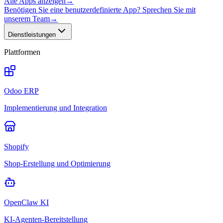
Alle Apps anzeigen
→
Benötigen Sie eine benutzerdefinierte App? Sprechen Sie mit
unserem Team
→
Dienstleistungen
Plattformen
Odoo ERP
Implementierung und Integration
Shopify
Shop-Erstellung und Optimierung
OpenClaw KI
KI-Agenten-Bereitstellung