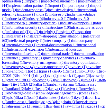
optimization
(
1
)
impact
(
1
)
impact-measurement
(
1
)
implementation
(
44
)
implementation-partner
(
1
)
import
(
1
)
import-export
(
1
)
import-
mode
(
1
)
incident-response
(
3
)
inclusive-design
(
1
)
incremental-
refresh
(
2
)
indexing
(
1
)
india
(
5
)
india-gst
(
2
)
india-marketplace
(
1
)
indonesia
(
2
)
industry
(
4
)
industry-4-0
(
17
)
industry-5-0
(
1
)
industry-erp
(
1
)
industry-specific
(
1
)
industry-wrappers
(
1
)
infor
(
1
)
information-security
(
2
)
infrastructure
(
10
)
infrastructure-as-code
(
1
)
infusionsoft
(
1
)
inp
(
1
)
insightly
(
1
)
insights
(
2
)
inspection
(
1
)
instagram
(
1
)
instagram-shopping
(
2
)
installation
(
1
)
integration
(
63
)
intellectual-property
(
1
)
inter-company
(
1
)
intercompany
(
4
)
internal-controls
(
1
)
internal-documentation
(
1
)
international
(
11
)
international-expansion
(
1
)
international-logistics
(
1
)
international-selling
(
2
)
international-trade
(
1
)
internationalization
(
2
)
intranet
(
1
)
inventory
(
33
)
inventory-analytics
(
1
)
inventory-
forecasting
(
1
)
inventory-management
(
5
)
inventory-optimization
(
1
)
inventory-sync
(
4
)
invoice-processing
(
2
)
invoices
(
1
)
invoicing
(
1
)
ios-android
(
1
)
iot
(
11
)
iqms
(
1
)
isa-95
(
1
)
isms
(
1
)
iso-13485
(
1
)
iso-
27001
(
3
)
iso-9001
(
1
)
italy
(
1
)
iva
(
2
)
jamstack
(
1
)
japan
(
2
)
javascript
(
1
)
jewelry
(
1
)
jit
(
1
)
job-costing
(
2
)
jpk
(
1
)
json-rpc
(
2
)
jumia
(
1
)
just-in-
time
(
1
)
jwt
(
1
)
k6
(
2
)
kafka
(
1
)
kanban
(
3
)
katana
(
1
)
katana-mrp
(
1
)
kaufland
(
2
)
kdv
(
1
)
keap
(
2
)
kenya
(
1
)
klaviyo
(
1
)
knowledge
(
1
)
knowledge-base
(
4
)
knowledge-management
(
2
)
korea
(
1
)
kpi
(
3
)
kpis
(
3
)
kra
(
1
)
ksef
(
1
)
kubernetes
(
1
)
kvkk
(
1
)
kyc
(
1
)
labor-law
(
1
)
landed-cost
(
1
)
landing-pages
(
4
)
langchain
(
3
)
large-datasets
(
1
)
latin-america
(
3
)
launch
(
1
)
law-firm
(
1
)
law-firms
(
1
)
lazada
(
1
)
lcp