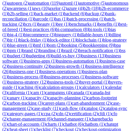
(
3
)
autogen
(
2
)
automation
(
119
)
automl
(
1
)
automotive
(
5
)
autonomous
(
2
)
awareness
(
1
)
aws
(
10
)
axelor
(
2
)
azure
(
4
)
b2b
(
18
)
b2b-ecommerce
(
1
)
b2b-selling
(
1
)
back-market
(
1
)
backend
(
6
)
backup
(
2
)
bank-
reconciliation
(
1
)
barcode
(
1
)
bas
(
1
)
batch-processing
(
1
)
batch-
tracking
(
2
)
bcrs
(
1
)
beauty
(
1
)
bee
(
1
)
benchmarks
(
1
)
benefits
(
1
)
best-
of-breed
(
1
)
best-practices
(
6
)
bi-comparison
(
8
)
bi-tools
(
1
)
bias
(
1
)
big-4
(
1
)
bigcommerce
(
3
)
bigquery
(
1
)
billable-hours
(
1
)
billing
(
7
)
bir
(
1
)
black-friday
(
1
)
block-editor
(
1
)
blockchain
(
1
)
blog-strategy
(
1
)
blue-green
(
1
)
bmf
(
1
)
bom
(
2
)
booking
(
5
)
bookkeeping
(
9
)
bpa
(
1
)
bpm
(
1
)
brand
(
2
)
branding
(
1
)
brazil
(
2
)
breach-notification
(
1
)
bss
(
1
)
budget
(
3
)
budgeting
(
6
)
build-vs-buy
(
3
)
business
(
13
)
business
software
(
1
)
business-apps
(
1
)
business-automation
(
1
)
business-case
(
2
)
business-continuity
(
2
)
business-growth
(
1
)
business-intelligence
(
26
)
business-one
(
1
)
business-operations
(
1
)
business-plan
(
1
)
business-process
(
8
)
business-processes
(
1
)
business-software
(
1
)
business-strategy
(
12
)
business-tools
(
2
)
buyer-portal
(
1
)
buyers-
guide
(
1
)
caching
(
6
)
calculation-groups
(
1
)
calculators
(
1
)
calendar
(
3
)
california
(
1
)
cam
(
1
)
campaigns
(
4
)
canada
(
1
)
canada-hst
(
1
)
canary
(
1
)
capacity
(
2
)
capacity-planning
(
2
)
carbon-footprint
(
2
)
carbon-tracking
(
3
)
career-plans
(
1
)
cart-abandonment
(
2
)
case-
management
(
2
)
case-study
(
11
)
cash-flow
(
4
)
catalog
(
2
)
catalog-sync
(
1
)
category-pages
(
1
)
ccpa
(
2
)
cdn
(
2
)
certification
(
2
)
cfdi
(
1
)
cfo
(
2
)
change-management
(
6
)
channel-manager
(
1
)
chargebacks
(
1
)
chart-of-accounts
(
3
)
charts
(
1
)
chatbot
(
6
)
chatbots
(
1
)
chatgpt
(
2
)
cheat-sheet
(
1
)
checklist
(
7
)
checkout
(
2
)
checkout-optimization