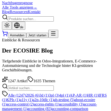
Nachfrageprognose
Alle Tools anzeigen
→
Blog
Ressourcen
Kontakt
de
Anmelden
Jetzt starten
Einblicke & Ressourcen
Der ECOSIRE Blog
Tiefgehende Einblicke in Odoo-Integrationen, E-Commerce-
Automatisierung und die Technologie hinter KI-gestützten
Geschäftslösungen.
1247
Artikel
1635
Themen
Alle (1247)
2026
(
6
)
3d
(
1
)
3pl
(
3
)
4pl
(
1
)
AP-AR
(
1
)
HR
(
1
)
IFRS
(
1
)
KPIs
(
1
)
a11y
(
1
)
a2p-10dlc
(
1
)
ab-testing
(
5
)
about-ecosire
(
1
)
access-control
(
2
)
access-rights
(
1
)
accessibility
(
3
)
account-
management
(
1
)
accounting
(
83
)
accounting-comparison