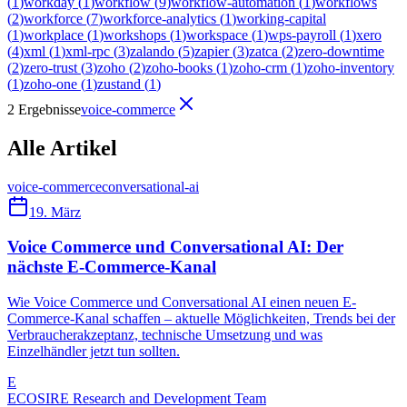
(
1
)
workday
(
1
)
workflow
(
9
)
workflow-automation
(
1
)
workflows
(
2
)
workforce
(
7
)
workforce-analytics
(
1
)
working-capital
(
1
)
workplace
(
1
)
workshops
(
1
)
workspace
(
1
)
wps-payroll
(
1
)
xero
(
4
)
xml
(
1
)
xml-rpc
(
3
)
zalando
(
5
)
zapier
(
3
)
zatca
(
2
)
zero-downtime
(
2
)
zero-trust
(
3
)
zoho
(
2
)
zoho-books
(
1
)
zoho-crm
(
1
)
zoho-inventory
(
1
)
zoho-one
(
1
)
zustand
(
1
)
2 Ergebnisse
voice-commerce
Alle Artikel
voice-commerce
conversational-ai
19. März
Voice Commerce und Conversational AI: Der
nächste E-Commerce-Kanal
Wie Voice Commerce und Conversational AI einen neuen E-
Commerce-Kanal schaffen – aktuelle Möglichkeiten, Trends bei der
Verbraucherakzeptanz, technische Umsetzung und was
Einzelhändler jetzt tun sollten.
E
ECOSIRE Research and Development Team