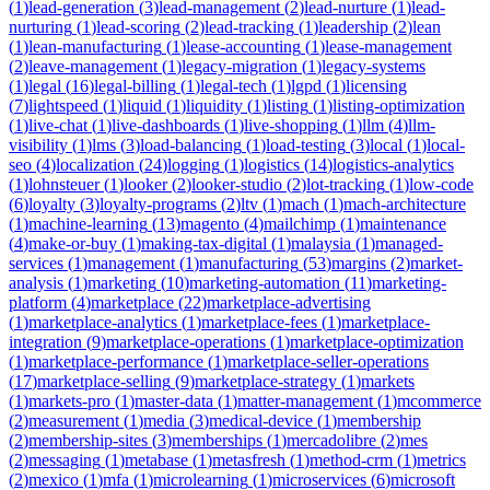
(
1
)
lead-generation
(
3
)
lead-management
(
2
)
lead-nurture
(
1
)
lead-
nurturing
(
1
)
lead-scoring
(
2
)
lead-tracking
(
1
)
leadership
(
2
)
lean
(
1
)
lean-manufacturing
(
1
)
lease-accounting
(
1
)
lease-management
(
2
)
leave-management
(
1
)
legacy-migration
(
1
)
legacy-systems
(
1
)
legal
(
16
)
legal-billing
(
1
)
legal-tech
(
1
)
lgpd
(
1
)
licensing
(
7
)
lightspeed
(
1
)
liquid
(
1
)
liquidity
(
1
)
listing
(
1
)
listing-optimization
(
1
)
live-chat
(
1
)
live-dashboards
(
1
)
live-shopping
(
1
)
llm
(
4
)
llm-
visibility
(
1
)
lms
(
3
)
load-balancing
(
1
)
load-testing
(
3
)
local
(
1
)
local-
seo
(
4
)
localization
(
24
)
logging
(
1
)
logistics
(
14
)
logistics-analytics
(
1
)
lohnsteuer
(
1
)
looker
(
2
)
looker-studio
(
2
)
lot-tracking
(
1
)
low-code
(
6
)
loyalty
(
3
)
loyalty-programs
(
2
)
ltv
(
1
)
mach
(
1
)
mach-architecture
(
1
)
machine-learning
(
13
)
magento
(
4
)
mailchimp
(
1
)
maintenance
(
4
)
make-or-buy
(
1
)
making-tax-digital
(
1
)
malaysia
(
1
)
managed-
services
(
1
)
management
(
1
)
manufacturing
(
53
)
margins
(
2
)
market-
analysis
(
1
)
marketing
(
10
)
marketing-automation
(
11
)
marketing-
platform
(
4
)
marketplace
(
22
)
marketplace-advertising
(
1
)
marketplace-analytics
(
1
)
marketplace-fees
(
1
)
marketplace-
integration
(
9
)
marketplace-operations
(
1
)
marketplace-optimization
(
1
)
marketplace-performance
(
1
)
marketplace-seller-operations
(
17
)
marketplace-selling
(
9
)
marketplace-strategy
(
1
)
markets
(
1
)
markets-pro
(
1
)
master-data
(
1
)
matter-management
(
1
)
mcommerce
(
2
)
measurement
(
1
)
media
(
3
)
medical-device
(
1
)
membership
(
2
)
membership-sites
(
3
)
memberships
(
1
)
mercadolibre
(
2
)
mes
(
2
)
messaging
(
1
)
metabase
(
1
)
metasfresh
(
1
)
method-crm
(
1
)
metrics
(
2
)
mexico
(
1
)
mfa
(
1
)
microlearning
(
1
)
microservices
(
6
)
microsoft