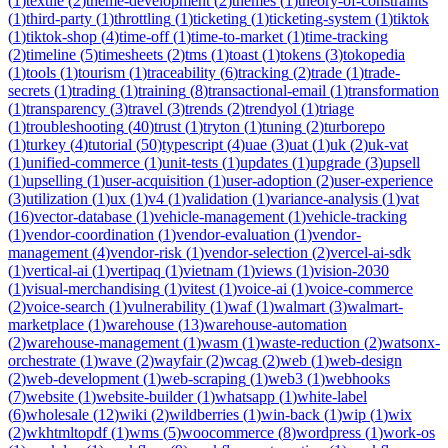
(
1
)
textile
(
2
)
theme-development
(
2
)
themes
(
1
)
theory-of-constraints
(
1
)
third-party
(
1
)
throttling
(
1
)
ticketing
(
1
)
ticketing-system
(
1
)
tiktok
(
1
)
tiktok-shop
(
4
)
time-off
(
1
)
time-to-market
(
1
)
time-tracking
(
2
)
timeline
(
5
)
timesheets
(
2
)
tms
(
1
)
toast
(
1
)
tokens
(
3
)
tokopedia
(
1
)
tools
(
1
)
tourism
(
1
)
traceability
(
6
)
tracking
(
2
)
trade
(
1
)
trade-
secrets
(
1
)
trading
(
1
)
training
(
8
)
transactional-email
(
1
)
transformation
(
1
)
transparency
(
3
)
travel
(
3
)
trends
(
2
)
trendyol
(
1
)
triage
(
1
)
troubleshooting
(
40
)
trust
(
1
)
tryton
(
1
)
tuning
(
2
)
turborepo
(
1
)
turkey
(
4
)
tutorial
(
50
)
typescript
(
4
)
uae
(
3
)
uat
(
1
)
uk
(
2
)
uk-vat
(
1
)
unified-commerce
(
1
)
unit-tests
(
1
)
updates
(
1
)
upgrade
(
3
)
upsell
(
1
)
upselling
(
1
)
user-acquisition
(
1
)
user-adoption
(
2
)
user-experience
(
3
)
utilization
(
1
)
ux
(
1
)
v4
(
1
)
validation
(
1
)
variance-analysis
(
1
)
vat
(
16
)
vector-database
(
1
)
vehicle-management
(
1
)
vehicle-tracking
(
1
)
vendor-coordination
(
1
)
vendor-evaluation
(
1
)
vendor-
management
(
4
)
vendor-risk
(
1
)
vendor-selection
(
2
)
vercel-ai-sdk
(
1
)
vertical-ai
(
1
)
vertipaq
(
1
)
vietnam
(
1
)
views
(
1
)
vision-2030
(
1
)
visual-merchandising
(
1
)
vitest
(
1
)
voice-ai
(
1
)
voice-commerce
(
2
)
voice-search
(
1
)
vulnerability
(
1
)
waf
(
1
)
walmart
(
3
)
walmart-
marketplace
(
1
)
warehouse
(
13
)
warehouse-automation
(
2
)
warehouse-management
(
1
)
wasm
(
1
)
waste-reduction
(
2
)
watsonx-
orchestrate
(
1
)
wave
(
2
)
wayfair
(
2
)
wcag
(
2
)
web
(
1
)
web-design
(
2
)
web-development
(
1
)
web-scraping
(
1
)
web3
(
1
)
webhooks
(
7
)
website
(
1
)
website-builder
(
1
)
whatsapp
(
1
)
white-label
(
6
)
wholesale
(
12
)
wiki
(
2
)
wildberries
(
1
)
win-back
(
1
)
wip
(
1
)
wix
(
2
)
wkhtmltopdf
(
1
)
wms
(
5
)
woocommerce
(
8
)
wordpress
(
1
)
work-os