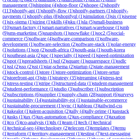
management
(
3
)
shipping
(
4
)
shop-floor
(
2
)
shopee
(
2
)
shopify
(
113
)
shopify-api
(
1
)
shopify-flow
(
1
)
shopify-partners
(
1
)
shopify-
payments
(
1
)
shopify-plus
(
8
)
shopifyql
(
1
)
simulation
(
3
)
sis
(
1
)
sisense
(
1
)
six-sigma
(
1
)
sizing
(
1
)
skills
(
4
)
sku
(
1
)
sla
(
5
)
small-business
(
10
)
smart-factory
(
1
)
smart-narratives
(
1
)
smart-warehouse
(
1
)
smb
(
9
)
sms-marketing
(
5
)
snapshots
(
1
)
snowflake
(
1
)
soc2
(
5
)
social-
commerce
(
5
)
software
(
4
)
software-comparison
(
1
)
software-
development
(
1
)
software-selection
(
2
)
software-stack
(
1
)
solar-energy
(
1
)
solutions
(
1
)
sop
(
2
)
south-africa
(
3
)
south-asia
(
1
)
south-korea
(
1
)
southeast-asia
(
2
)
spc
(
1
)
specialty
(
1
)
speed
(
1
)
speed-optimization
(
2
)
spot
(
1
)
spreadsheets
(
1
)
sql
(
2
)
square
(
1
)
squarespace
(
1
)
ssdlc
(
1
)
ssl
(
2
)
sso
(
2
)
sst
(
1
)
star-schema
(
2
)
startup
(
2
)
state-management
(
1
)
stock-control
(
1
)
store
(
1
)
store-optimization
(
1
)
store-setup
(
2
)
storefront-api
(
3
)
stp
(
1
)
strategy
(
35
)
streaming
(
4
)
stress-test
(
1
)
stress-testing
(
1
)
stripe
(
3
)
structured-data
(
1
)
student-management
(
2
)
student-performance
(
1
)
studio
(
3
)
subscriber
(
1
)
subscription
(
2
)
subscriptions
(
6
)
supplier
(
1
)
supply-chain
(
28
)
support
(
6
)
surveys
(
1
)
sustainability
(
14
)
sustainability-roi
(
1
)
sustainable-ecommerce
(
1
)
sustainable-procurement
(
1
)
sync
(
1
)
tableau
(
3
)
tailwind-css
(
1
)
takealot
(
1
)
talent-acquisition
(
2
)
tally
(
4
)
tally-prime
(
1
)
tanstack
(
1
)
tasks
(
1
)
tax
(
5
)
tax-automation
(
2
)
tax-compliance
(
3
)
taxation
(
1
)
tco
(
5
)
tco-analysis
(
1
)
tds
(
1
)
team
(
1
)
tech
(
1
)
technical
(
1
)
technical-seo
(
4
)
technology
(
2
)
telecom
(
3
)
templates
(
3
)
temu
(
1
)
terraform
(
1
)
territory-management
(
1
)
testing
(
7
)
text-messaging