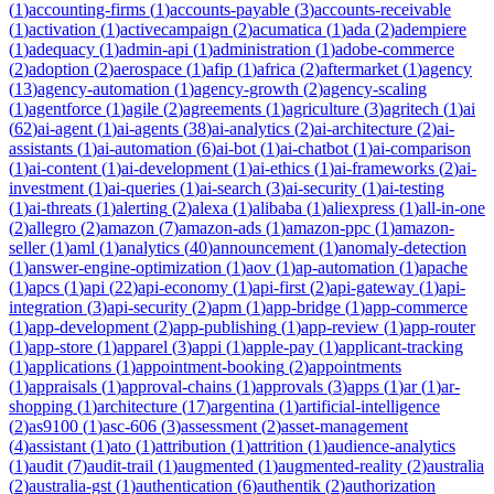
(
1
)
accounting-firms
(
1
)
accounts-payable
(
3
)
accounts-receivable
(
1
)
activation
(
1
)
activecampaign
(
2
)
acumatica
(
1
)
ada
(
2
)
adempiere
(
1
)
adequacy
(
1
)
admin-api
(
1
)
administration
(
1
)
adobe-commerce
(
2
)
adoption
(
2
)
aerospace
(
1
)
afip
(
1
)
africa
(
2
)
aftermarket
(
1
)
agency
(
13
)
agency-automation
(
1
)
agency-growth
(
2
)
agency-scaling
(
1
)
agentforce
(
1
)
agile
(
2
)
agreements
(
1
)
agriculture
(
3
)
agritech
(
1
)
ai
(
62
)
ai-agent
(
1
)
ai-agents
(
38
)
ai-analytics
(
2
)
ai-architecture
(
2
)
ai-
assistants
(
1
)
ai-automation
(
6
)
ai-bot
(
1
)
ai-chatbot
(
1
)
ai-comparison
(
1
)
ai-content
(
1
)
ai-development
(
1
)
ai-ethics
(
1
)
ai-frameworks
(
2
)
ai-
investment
(
1
)
ai-queries
(
1
)
ai-search
(
3
)
ai-security
(
1
)
ai-testing
(
1
)
ai-threats
(
1
)
alerting
(
2
)
alexa
(
1
)
alibaba
(
1
)
aliexpress
(
1
)
all-in-one
(
2
)
allegro
(
2
)
amazon
(
7
)
amazon-ads
(
1
)
amazon-ppc
(
1
)
amazon-
seller
(
1
)
aml
(
1
)
analytics
(
40
)
announcement
(
1
)
anomaly-detection
(
1
)
answer-engine-optimization
(
1
)
aov
(
1
)
ap-automation
(
1
)
apache
(
1
)
apcs
(
1
)
api
(
22
)
api-economy
(
1
)
api-first
(
2
)
api-gateway
(
1
)
api-
integration
(
3
)
api-security
(
2
)
apm
(
1
)
app-bridge
(
1
)
app-commerce
(
1
)
app-development
(
2
)
app-publishing
(
1
)
app-review
(
1
)
app-router
(
1
)
app-store
(
1
)
apparel
(
3
)
appi
(
1
)
apple-pay
(
1
)
applicant-tracking
(
1
)
applications
(
1
)
appointment-booking
(
2
)
appointments
(
1
)
appraisals
(
1
)
approval-chains
(
1
)
approvals
(
3
)
apps
(
1
)
ar
(
1
)
ar-
shopping
(
1
)
architecture
(
17
)
argentina
(
1
)
artificial-intelligence
(
2
)
as9100
(
1
)
asc-606
(
3
)
assessment
(
2
)
asset-management
(
4
)
assistant
(
1
)
ato
(
1
)
attribution
(
1
)
attrition
(
1
)
audience-analytics
(
1
)
audit
(
7
)
audit-trail
(
1
)
augmented
(
1
)
augmented-reality
(
2
)
australia
(
2
)
australia-gst
(
1
)
authentication
(
6
)
authentik
(
2
)
authorization