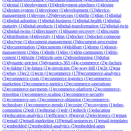
(
1
)
dental
(
1
)
deployment
(
10
)
deployment-pipelines
(
1
)
design
(
2
)
design-system
(
1
)
developer
(
1
)
development
(
13
)
device-
management
(
1
)
devops
(
29
)
devsecops
(
1
)
dgfip
(
1
)
dian
(
1
)
digital
(
1
)
digital-adoption
(
1
)
digital-business
(
1
)
digital-health
(
1
)
digital-
maturity
(
1
)
digital-products
(
1
)
digital-transformation
(
22
)
digital-twin
(
2
)
digital-twins
(
1
)
directquery
(
1
)
disaster-recovery
(
1
)
discounts
(
2
)
distribution
(
4
)
diversity
(
1
)
dms
(
2
)
docker
(
3
)
docker-compose
(
1
)
doctype
(
1
)
document-management
(
3
)
document-processing
(
2
)
documentation
(
2
)
documents
(
4
)
dolibarr
(
1
)
domo
(
1
)
donor-
management
(
2
)
dpa
(
1
)
dpdp
(
1
)
dpo
(
1
)
drip-campaigns
(
1
)
drip-
content
(
1
)
drizzle
(
3
)
drizzle-orm
(
2
)
dropshipping
(
3
)
dubai
(
1
)
dynamic-pricing
(
3
)
dynamics-365
(
4
)
e-commerce
(
2
)
e-factura
(
1
)
e-faktur
(
1
)
e-fatura
(
1
)
e-invoicing
(
5
)
e-way-bill
(
1
)
e2e
(
2
)
eaa
(
1
)
ebay
(
3
)
ec2
(
1
)
ecm
(
1
)
ecommerce
(
178
)
ecommerce-analytics
(
3
)
ecommerce-costs
(
1
)
ecommerce-logistics
(
1
)
ecommerce-
marketing
(
2
)
ecommerce-metrics
(
2
)
ecommerce-operations
(
2
)
ecommerce-payments
(
1
)
ecommerce-platform
(
2
)
ecommerce-
reporting
(
1
)
ecommerce-scaling
(
1
)
ecommerce-security
(
1
)
ecommerce-seo
(
3
)
ecommerce-shipping
(
1
)
ecommerce-
technology
(
1
)
ecommerce-trends
(
1
)
ecosire
(
7
)
ecosystem
(
1
)
edge-
computing
(
2
)
edi
(
1
)
editorial
(
1
)
edr
(
1
)
edtech
(
1
)
education
(
4
)
education-analytics
(
1
)
efficiency
(
8
)
egypt
(
2
)
electronics
(
1
)
emag
(
1
)
email
(
2
)
email-marketing
(
10
)
email-sequences
(
1
)
email-templates
(
1
)
embedded
(
2
)
embedded-analytics
(
5
)
embedded-apps