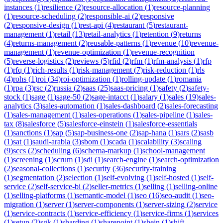
instances
(
1
)
resilience
(
2
)
resource-allocation
(
1
)
resource-planning
(
1
)
resource-scheduling
(
2
)
responsible-ai
(
2
)
responsive
(
2
)
responsive-design
(
1
)
rest-api
(
4
)
restaurant
(
5
)
restaurant-
management
(
1
)
retail
(
13
)
retail-analytics
(
1
)
retention
(
9
)
returns
(
4
)
returns-management
(
2
)
reusable-patterns
(
1
)
revenue
(
10
)
revenue-
management
(
1
)
revenue-optimization
(
1
)
revenue-recognition
(
5
)
reverse-logistics
(
2
)
reviews
(
5
)
rfid
(
2
)
rfm
(
1
)
rfm-analysis
(
1
)
rfp
(
1
)
rfq
(
1
)
rich-results
(
1
)
risk-management
(
7
)
risk-reduction
(
1
)
rls
(
4
)
rohs
(
1
)
roi
(
34
)
roi-optimization
(
1
)
rolling-update
(
1
)
romania
(
1
)
rpa
(
3
)
rsc
(
2
)
russia
(
2
)
saas
(
25
)
saas-pricing
(
1
)
safety
(
2
)
safety-
stock
(
1
)
sage
(
1
)
sage-50
(
2
)
sage-intacct
(
1
)
salary
(
1
)
sales
(
19
)
sales-
analytics
(
3
)
sales-automation
(
1
)
sales-dashboard
(
2
)
sales-forecasting
(
1
)
sales-management
(
1
)
sales-operations
(
1
)
sales-pipeline
(
1
)
sales-
tax
(
8
)
salesforce
(
5
)
salesforce-einstein
(
1
)
salesforce-essentials
(
1
)
sanctions
(
1
)
sap
(
5
)
sap-business-one
(
2
)
sap-hana
(
1
)
sars
(
2
)
sasb
(
1
)
sat
(
1
)
saudi-arabia
(
3
)
sbom
(
1
)
scada
(
1
)
scalability
(
3
)
scaling
(
9
)
sccs
(
2
)
scheduling
(
6
)
schema-markup
(
1
)
school-management
(
1
)
screening
(
1
)
scrum
(
1
)
sdi
(
1
)
search-engine
(
1
)
search-optimization
(
2
)
seasonal-collections
(
1
)
security
(
36
)
security-training
(
1
)
segmentation
(
2
)
selection
(
1
)
self-evolving
(
1
)
self-hosted
(
1
)
self-
service
(
2
)
self-service-bi
(
2
)
seller-metrics
(
1
)
selling
(
1
)
selling-online
(
1
)
selling-platforms
(
1
)
semantic-model
(
1
)
seo
(
16
)
seo-audit
(
1
)
seo-
migration
(
1
)
server
(
1
)
server-components
(
1
)
server-sizing
(
2
)
service
(
1
)
service-contracts
(
1
)
service-efficiency
(
1
)
service-firms
(
1
)
services
(
1
)
setup
(
2
)
sgk
(
1
)
sharding
(
1
)
sharepoint
(
1
)
shein
(
1
)
shift-