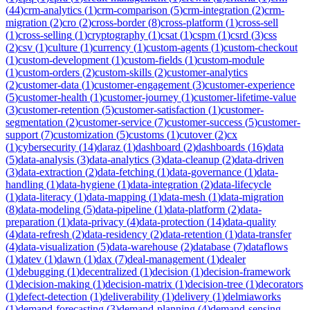
(
44
)
crm-analytics
(
1
)
crm-comparison
(
5
)
crm-integration
(
2
)
crm-
migration
(
2
)
cro
(
2
)
cross-border
(
8
)
cross-platform
(
1
)
cross-sell
(
1
)
cross-selling
(
1
)
cryptography
(
1
)
csat
(
1
)
cspm
(
1
)
csrd
(
3
)
css
(
2
)
csv
(
1
)
culture
(
1
)
currency
(
1
)
custom-agents
(
1
)
custom-checkout
(
1
)
custom-development
(
1
)
custom-fields
(
1
)
custom-module
(
1
)
custom-orders
(
2
)
custom-skills
(
2
)
customer-analytics
(
2
)
customer-data
(
1
)
customer-engagement
(
3
)
customer-experience
(
5
)
customer-health
(
1
)
customer-journey
(
1
)
customer-lifetime-value
(
3
)
customer-retention
(
5
)
customer-satisfaction
(
1
)
customer-
segmentation
(
2
)
customer-service
(
7
)
customer-success
(
5
)
customer-
support
(
7
)
customization
(
5
)
customs
(
1
)
cutover
(
2
)
cx
(
1
)
cybersecurity
(
14
)
daraz
(
1
)
dashboard
(
2
)
dashboards
(
16
)
data
(
5
)
data-analysis
(
3
)
data-analytics
(
3
)
data-cleanup
(
2
)
data-driven
(
3
)
data-extraction
(
2
)
data-fetching
(
1
)
data-governance
(
1
)
data-
handling
(
1
)
data-hygiene
(
1
)
data-integration
(
2
)
data-lifecycle
(
1
)
data-literacy
(
1
)
data-mapping
(
1
)
data-mesh
(
1
)
data-migration
(
8
)
data-modeling
(
5
)
data-pipeline
(
1
)
data-platform
(
2
)
data-
preparation
(
1
)
data-privacy
(
4
)
data-protection
(
14
)
data-quality
(
4
)
data-refresh
(
2
)
data-residency
(
2
)
data-retention
(
1
)
data-transfer
(
4
)
data-visualization
(
5
)
data-warehouse
(
2
)
database
(
7
)
dataflows
(
1
)
datev
(
1
)
dawn
(
1
)
dax
(
7
)
deal-management
(
1
)
dealer
(
1
)
debugging
(
1
)
decentralized
(
1
)
decision
(
1
)
decision-framework
(
1
)
decision-making
(
1
)
decision-matrix
(
1
)
decision-tree
(
1
)
decorators
(
1
)
defect-detection
(
1
)
deliverability
(
1
)
delivery
(
1
)
delmiaworks
(
1
)
demand-forecasting
(
3
)
demand-planning
(
4
)
demand-sensing