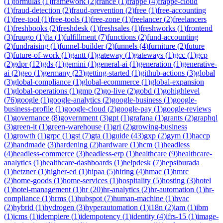
(
1
)
formulas
(
1
)
framework
(
2
)
france
(
1
)
frappe
(
4
)
frappe-cloud
(
1
)
fraud-detection
(
2
)
fraud-prevention
(
2
)
free
(
1
)
free-accounting
(
1
)
free-tool
(
1
)
free-tools
(
1
)
free-zone
(
1
)
freelancer
(
2
)
freelancers
(
1
)
freshbooks
(
2
)
freshdesk
(
1
)
freshsales
(
1
)
freshworks
(
1
)
frontend
(
3
)
fruugo
(
1
)
fta
(
1
)
fulfillment
(
7
)
functions
(
2
)
fund-accounting
(
2
)
fundraising
(
1
)
funnel-builder
(
2
)
funnels
(
4
)
furniture
(
2
)
future
(
3
)
future-of-work
(
1
)
gantt
(
1
)
gateway
(
1
)
gateways
(
1
)
gcc
(
1
)
gcp
(
2
)
gdpr
(
12
)
gds
(
1
)
gemini
(
1
)
general-ai
(
1
)
generation
(
1
)
generative-
ai
(
2
)
geo
(
1
)
germany
(
23
)
getting-started
(
1
)
github-actions
(
3
)
global
(
3
)
global-compliance
(
1
)
global-ecommerce
(
1
)
global-expansion
(
1
)
global-operations
(
1
)
gmp
(
2
)
go-live
(
2
)
gobd
(
1
)
gohighlevel
(
76
)
google
(
1
)
google-analytics
(
2
)
google-business
(
1
)
google-
business-profile
(
1
)
google-cloud
(
2
)
google-pay
(
1
)
google-reviews
(
1
)
governance
(
8
)
government
(
3
)
gpt
(
1
)
grafana
(
1
)
grants
(
2
)
graphql
(
3
)
green-it
(
1
)
green-warehouse
(
1
)
gri
(
2
)
growing-business
(
1
)
growth
(
1
)
grpc
(
1
)
gst
(
7
)
gta
(
1
)
guide
(
43
)
gxp
(
2
)
gym
(
1
)
haccp
(
2
)
handmade
(
3
)
hardening
(
2
)
hardware
(
1
)
hcm
(
1
)
headless
(
4
)
headless-commerce
(
3
)
headless-erp
(
1
)
healthcare
(
9
)
healthcare-
analytics
(
1
)
healthcare-dashboards
(
1
)
helpdesk
(
7
)
hepsiburada
(
1
)
hetzner
(
1
)
higher-ed
(
1
)
hipaa
(
5
)
hiring
(
4
)
hmac
(
1
)
hmrc
(
2
)
home-goods
(
1
)
home-services
(
1
)
hospitality
(
5
)
hosting
(
3
)
hotel
(
1
)
hotel-management
(
1
)
hr
(
20
)
hr-analytics
(
2
)
hr-automation
(
1
)
hr-
compliance
(
1
)
hrms
(
1
)
hubspot
(
7
)
human-machine
(
1
)
hvac
(
2
)
hybrid
(
1
)
hydrogen
(
3
)
hyperautomation
(
1
)
i18n
(
2
)
iam
(
1
)
ibm
(
1
)
icms
(
1
)
idempiere
(
1
)
idempotency
(
1
)
identity
(
4
)
ifrs-15
(
1
)
image-