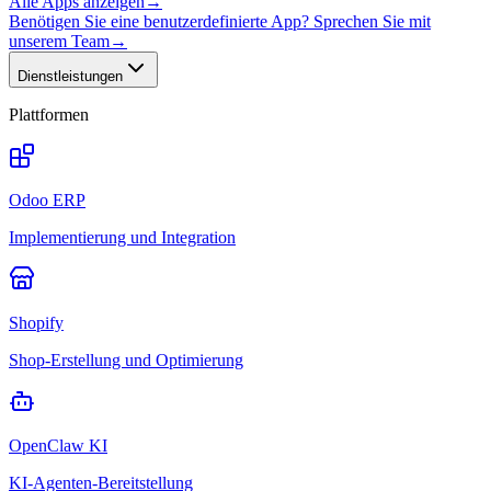
Alle Apps anzeigen
→
Benötigen Sie eine benutzerdefinierte App? Sprechen Sie mit
unserem Team
→
Dienstleistungen
Plattformen
Odoo ERP
Implementierung und Integration
Shopify
Shop-Erstellung und Optimierung
OpenClaw KI
KI-Agenten-Bereitstellung