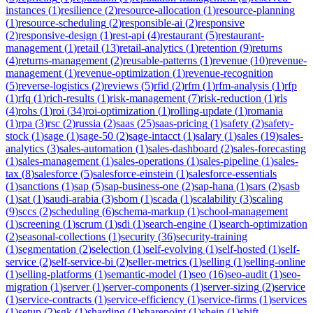
instances
(
1
)
resilience
(
2
)
resource-allocation
(
1
)
resource-planning
(
1
)
resource-scheduling
(
2
)
responsible-ai
(
2
)
responsive
(
2
)
responsive-design
(
1
)
rest-api
(
4
)
restaurant
(
5
)
restaurant-
management
(
1
)
retail
(
13
)
retail-analytics
(
1
)
retention
(
9
)
returns
(
4
)
returns-management
(
2
)
reusable-patterns
(
1
)
revenue
(
10
)
revenue-
management
(
1
)
revenue-optimization
(
1
)
revenue-recognition
(
5
)
reverse-logistics
(
2
)
reviews
(
5
)
rfid
(
2
)
rfm
(
1
)
rfm-analysis
(
1
)
rfp
(
1
)
rfq
(
1
)
rich-results
(
1
)
risk-management
(
7
)
risk-reduction
(
1
)
rls
(
4
)
rohs
(
1
)
roi
(
34
)
roi-optimization
(
1
)
rolling-update
(
1
)
romania
(
1
)
rpa
(
3
)
rsc
(
2
)
russia
(
2
)
saas
(
25
)
saas-pricing
(
1
)
safety
(
2
)
safety-
stock
(
1
)
sage
(
1
)
sage-50
(
2
)
sage-intacct
(
1
)
salary
(
1
)
sales
(
19
)
sales-
analytics
(
3
)
sales-automation
(
1
)
sales-dashboard
(
2
)
sales-forecasting
(
1
)
sales-management
(
1
)
sales-operations
(
1
)
sales-pipeline
(
1
)
sales-
tax
(
8
)
salesforce
(
5
)
salesforce-einstein
(
1
)
salesforce-essentials
(
1
)
sanctions
(
1
)
sap
(
5
)
sap-business-one
(
2
)
sap-hana
(
1
)
sars
(
2
)
sasb
(
1
)
sat
(
1
)
saudi-arabia
(
3
)
sbom
(
1
)
scada
(
1
)
scalability
(
3
)
scaling
(
9
)
sccs
(
2
)
scheduling
(
6
)
schema-markup
(
1
)
school-management
(
1
)
screening
(
1
)
scrum
(
1
)
sdi
(
1
)
search-engine
(
1
)
search-optimization
(
2
)
seasonal-collections
(
1
)
security
(
36
)
security-training
(
1
)
segmentation
(
2
)
selection
(
1
)
self-evolving
(
1
)
self-hosted
(
1
)
self-
service
(
2
)
self-service-bi
(
2
)
seller-metrics
(
1
)
selling
(
1
)
selling-online
(
1
)
selling-platforms
(
1
)
semantic-model
(
1
)
seo
(
16
)
seo-audit
(
1
)
seo-
migration
(
1
)
server
(
1
)
server-components
(
1
)
server-sizing
(
2
)
service
(
1
)
service-contracts
(
1
)
service-efficiency
(
1
)
service-firms
(
1
)
services
(
1
)
setup
(
2
)
sgk
(
1
)
sharding
(
1
)
sharepoint
(
1
)
shein
(
1
)
shift-