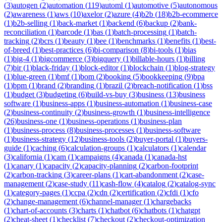
(
3
)
autogen
(
2
)
automation
(
119
)
automl
(
1
)
automotive
(
5
)
autonomous
(
2
)
awareness
(
1
)
aws
(
10
)
axelor
(
2
)
azure
(
4
)
b2b
(
18
)
b2b-ecommerce
(
1
)
b2b-selling
(
1
)
back-market
(
1
)
backend
(
6
)
backup
(
2
)
bank-
reconciliation
(
1
)
barcode
(
1
)
bas
(
1
)
batch-processing
(
1
)
batch-
tracking
(
2
)
bcrs
(
1
)
beauty
(
1
)
bee
(
1
)
benchmarks
(
1
)
benefits
(
1
)
best-
of-breed
(
1
)
best-practices
(
6
)
bi-comparison
(
8
)
bi-tools
(
1
)
bias
(
1
)
big-4
(
1
)
bigcommerce
(
3
)
bigquery
(
1
)
billable-hours
(
1
)
billing
(
7
)
bir
(
1
)
black-friday
(
1
)
block-editor
(
1
)
blockchain
(
1
)
blog-strategy
(
1
)
blue-green
(
1
)
bmf
(
1
)
bom
(
2
)
booking
(
5
)
bookkeeping
(
9
)
bpa
(
1
)
bpm
(
1
)
brand
(
2
)
branding
(
1
)
brazil
(
2
)
breach-notification
(
1
)
bss
(
1
)
budget
(
3
)
budgeting
(
6
)
build-vs-buy
(
3
)
business
(
13
)
business
software
(
1
)
business-apps
(
1
)
business-automation
(
1
)
business-case
(
2
)
business-continuity
(
2
)
business-growth
(
1
)
business-intelligence
(
26
)
business-one
(
1
)
business-operations
(
1
)
business-plan
(
1
)
business-process
(
8
)
business-processes
(
1
)
business-software
(
1
)
business-strategy
(
12
)
business-tools
(
2
)
buyer-portal
(
1
)
buyers-
guide
(
1
)
caching
(
6
)
calculation-groups
(
1
)
calculators
(
1
)
calendar
(
3
)
california
(
1
)
cam
(
1
)
campaigns
(
4
)
canada
(
1
)
canada-hst
(
1
)
canary
(
1
)
capacity
(
2
)
capacity-planning
(
2
)
carbon-footprint
(
2
)
carbon-tracking
(
3
)
career-plans
(
1
)
cart-abandonment
(
2
)
case-
management
(
2
)
case-study
(
11
)
cash-flow
(
4
)
catalog
(
2
)
catalog-sync
(
1
)
category-pages
(
1
)
ccpa
(
2
)
cdn
(
2
)
certification
(
2
)
cfdi
(
1
)
cfo
(
2
)
change-management
(
6
)
channel-manager
(
1
)
chargebacks
(
1
)
chart-of-accounts
(
3
)
charts
(
1
)
chatbot
(
6
)
chatbots
(
1
)
chatgpt
(
2
)
cheat-sheet
(
1
)
checklist
(
7
)
checkout
(
2
)
checkout-optimization