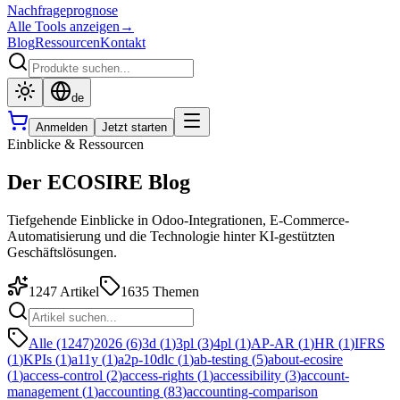
Nachfrageprognose
Alle Tools anzeigen
→
Blog
Ressourcen
Kontakt
de
Anmelden
Jetzt starten
Einblicke & Ressourcen
Der ECOSIRE Blog
Tiefgehende Einblicke in Odoo-Integrationen, E-Commerce-
Automatisierung und die Technologie hinter KI-gestützten
Geschäftslösungen.
1247
Artikel
1635
Themen
Alle (1247)
2026
(
6
)
3d
(
1
)
3pl
(
3
)
4pl
(
1
)
AP-AR
(
1
)
HR
(
1
)
IFRS
(
1
)
KPIs
(
1
)
a11y
(
1
)
a2p-10dlc
(
1
)
ab-testing
(
5
)
about-ecosire
(
1
)
access-control
(
2
)
access-rights
(
1
)
accessibility
(
3
)
account-
management
(
1
)
accounting
(
83
)
accounting-comparison