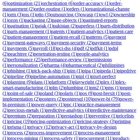
(
6
)
optimization
(
21
)
orchestration
(
6
)
order-accuracy
(
1
)
order-
management
(
2
)
order-routing
(
1
)
orders
(
1
)
organizational-change
(
1
)
orm
(
3
)
oss
(
1
)
otto
(
3
)
outsourcing
(
3
)
owasp
(
1
)
owl
(
2
)
ownership
(
1
)
ozon
(
1
)
packaging
(
2
)
page-objects
(
1
)
paginated-reports
(
1
)
pagination
(
1
)
pajak
(
1
)
pakistan
(
2
)
paperless
(
1
)
parts-distribution
(
1
)
parts-management
(
1
)
patents
(
1
)
patient-analytics
(
1
)
patient-care
(
2
)
patient-management
(
1
)
patient-recall
(
1
)
patterns
(
5
)
payment
(
1
)
payment-gateways
(
1
)
payment-security
(
2
)
payment-terms
(
1
)
payments
(
5
)
payroll
(
18
)
pci-dss
(
4
)
pdf
(
2
)
pdfkit
(
1
)
pdpl
(
2
)
peachtree
(
2
)
penetration-testing
(
1
)
people-analytics
(
2
)
performance
(
25
)
performance-review
(
1
)
permissions
(
1
)
personalization
(
5
)
pharma
(
4
)
pharmaceutical
(
2
)
philippines
(
1
)
phishing
(
1
)
pick-pack-ship
(
1
)
pim
(
1
)
pipa
(
1
)
pipeda
(
1
)
pipedrive
(
2
)
pipeline
(
9
)
pipeline-automation
(
1
)
pipl
(
1
)
pixel-perfect
(
1
)
planning
(
9
)
plans
(
1
)
platform
(
3
)
playwright
(
2
)
plex
(
1
)
plex-
smart-manufacturing
(
1
)
plm
(
2
)
plumbing
(
1
)
pm2
(
1
)
pms
(
1
)
pnpm
(
1
)
point-of-sale
(
3
)
poland
(
3
)
polaris
(
1
)
pos
(
9
)
post-brexit
(
1
)
post-
implementation
(
2
)
postgres
(
2
)
postgresql
(
10
)
power-bi
(
79
)
power-
bi-premium
(
1
)
power-query
(
1
)
ppc
(
1
)
practice-management
(
2
)
precious-metals
(
1
)
predictive-analytics
(
4
)
predictive-maintenance
(
2
)
premium
(
2
)
preparation
(
1
)
prestashop
(
1
)
preventive
(
1
)
pricelists
(
1
)
pricing
(
19
)
pricing-optimization
(
1
)
pricing-strategy
(
3
)
printing
(
1
)
prisma
(
1
)
privacy
(
12
)
privacy-act
(
1
)
privacy-by-design
(
1
)
process
(
2
)
process-improvement
(
1
)
process-management
(
1
)
process-mining
(
1
)
process-safety
(
1
)
procurement
(
11
)
product-