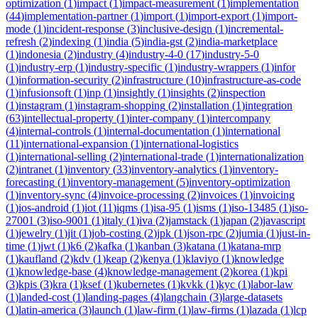
optimization
(
1
)
impact
(
1
)
impact-measurement
(
1
)
implementation
(
44
)
implementation-partner
(
1
)
import
(
1
)
import-export
(
1
)
import-
mode
(
1
)
incident-response
(
3
)
inclusive-design
(
1
)
incremental-
refresh
(
2
)
indexing
(
1
)
india
(
5
)
india-gst
(
2
)
india-marketplace
(
1
)
indonesia
(
2
)
industry
(
4
)
industry-4-0
(
17
)
industry-5-0
(
1
)
industry-erp
(
1
)
industry-specific
(
1
)
industry-wrappers
(
1
)
infor
(
1
)
information-security
(
2
)
infrastructure
(
10
)
infrastructure-as-code
(
1
)
infusionsoft
(
1
)
inp
(
1
)
insightly
(
1
)
insights
(
2
)
inspection
(
1
)
instagram
(
1
)
instagram-shopping
(
2
)
installation
(
1
)
integration
(
63
)
intellectual-property
(
1
)
inter-company
(
1
)
intercompany
(
4
)
internal-controls
(
1
)
internal-documentation
(
1
)
international
(
11
)
international-expansion
(
1
)
international-logistics
(
1
)
international-selling
(
2
)
international-trade
(
1
)
internationalization
(
2
)
intranet
(
1
)
inventory
(
33
)
inventory-analytics
(
1
)
inventory-
forecasting
(
1
)
inventory-management
(
5
)
inventory-optimization
(
1
)
inventory-sync
(
4
)
invoice-processing
(
2
)
invoices
(
1
)
invoicing
(
1
)
ios-android
(
1
)
iot
(
11
)
iqms
(
1
)
isa-95
(
1
)
isms
(
1
)
iso-13485
(
1
)
iso-
27001
(
3
)
iso-9001
(
1
)
italy
(
1
)
iva
(
2
)
jamstack
(
1
)
japan
(
2
)
javascript
(
1
)
jewelry
(
1
)
jit
(
1
)
job-costing
(
2
)
jpk
(
1
)
json-rpc
(
2
)
jumia
(
1
)
just-in-
time
(
1
)
jwt
(
1
)
k6
(
2
)
kafka
(
1
)
kanban
(
3
)
katana
(
1
)
katana-mrp
(
1
)
kaufland
(
2
)
kdv
(
1
)
keap
(
2
)
kenya
(
1
)
klaviyo
(
1
)
knowledge
(
1
)
knowledge-base
(
4
)
knowledge-management
(
2
)
korea
(
1
)
kpi
(
3
)
kpis
(
3
)
kra
(
1
)
ksef
(
1
)
kubernetes
(
1
)
kvkk
(
1
)
kyc
(
1
)
labor-law
(
1
)
landed-cost
(
1
)
landing-pages
(
4
)
langchain
(
3
)
large-datasets
(
1
)
latin-america
(
3
)
launch
(
1
)
law-firm
(
1
)
law-firms
(
1
)
lazada
(
1
)
lcp