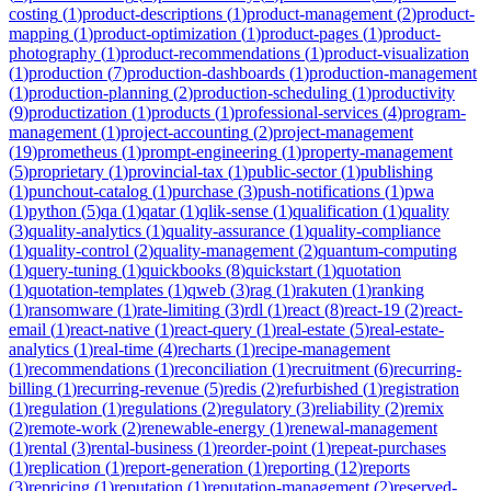
costing
(
1
)
product-descriptions
(
1
)
product-management
(
2
)
product-
mapping
(
1
)
product-optimization
(
1
)
product-pages
(
1
)
product-
photography
(
1
)
product-recommendations
(
1
)
product-visualization
(
1
)
production
(
7
)
production-dashboards
(
1
)
production-management
(
1
)
production-planning
(
2
)
production-scheduling
(
1
)
productivity
(
9
)
productization
(
1
)
products
(
1
)
professional-services
(
4
)
program-
management
(
1
)
project-accounting
(
2
)
project-management
(
19
)
prometheus
(
1
)
prompt-engineering
(
1
)
property-management
(
5
)
proprietary
(
1
)
provincial-tax
(
1
)
public-sector
(
1
)
publishing
(
1
)
punchout-catalog
(
1
)
purchase
(
3
)
push-notifications
(
1
)
pwa
(
1
)
python
(
5
)
qa
(
1
)
qatar
(
1
)
qlik-sense
(
1
)
qualification
(
1
)
quality
(
3
)
quality-analytics
(
1
)
quality-assurance
(
1
)
quality-compliance
(
1
)
quality-control
(
2
)
quality-management
(
2
)
quantum-computing
(
1
)
query-tuning
(
1
)
quickbooks
(
8
)
quickstart
(
1
)
quotation
(
1
)
quotation-templates
(
1
)
qweb
(
3
)
rag
(
1
)
rakuten
(
1
)
ranking
(
1
)
ransomware
(
1
)
rate-limiting
(
3
)
rdl
(
1
)
react
(
8
)
react-19
(
2
)
react-
email
(
1
)
react-native
(
1
)
react-query
(
1
)
real-estate
(
5
)
real-estate-
analytics
(
1
)
real-time
(
4
)
recharts
(
1
)
recipe-management
(
1
)
recommendations
(
1
)
reconciliation
(
1
)
recruitment
(
6
)
recurring-
billing
(
1
)
recurring-revenue
(
5
)
redis
(
2
)
refurbished
(
1
)
registration
(
1
)
regulation
(
1
)
regulations
(
2
)
regulatory
(
3
)
reliability
(
2
)
remix
(
2
)
remote-work
(
2
)
renewable-energy
(
1
)
renewal-management
(
1
)
rental
(
3
)
rental-business
(
1
)
reorder-point
(
1
)
repeat-purchases
(
1
)
replication
(
1
)
report-generation
(
1
)
reporting
(
12
)
reports
(
3
)
repricing
(
1
)
reputation
(
1
)
reputation-management
(
2
)
reserved-