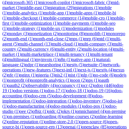
(
4
)
microsoft-365
(
1
)
microsoft-copilot
(
1
)
microsoft-fabric
(
3
)
mid-
market
(
3
)
middle-east
(
3
)
migration
(
29
)
migrations
(
1
)
mobile
(
1
)
mobile-analytics
(
1
)
mobile-app
(
1
)
mobile-apps
(
1
)
mobile-bi
(
1
)
mobile-checkout
(
1
)
mobile-commerce
(
14
)
mobile-cro
(
1
)
mobile-
first
(
1
)
mobile-optimization
(
1
)
mobile-payments
(
1
)
mobile-seo
(
1
)
mobile-strategy
(
1
)
mobile-ux
(
1
)
modernization
(
1
)
modules
(
2
)
monday
(
3
)
monetization
(
2
)
monitoring
(
8
)
monolith
(
1
)
monorepo
(
2
)
month-end
(
1
)
month-end-close
(
2
)
mps
(
1
)
mrp
(
6
)
mtd
(
1
)
multi-
agent
(
5
)
multi-channel
(
13
)
multi-cloud
(
1
)
multi-company
(
3
)
multi-
country
(
2
)
multi-currency
(
6
)
multi-entity
(
2
)
multi-location
(
4
)
multi-
market
(
1
)
multi-marketplace
(
1
)
multi-tenancy
(
1
)
multi-tenant
(
4
)
multilingual
(
1
)
myinvois
(
1
)
n8n
(
1
)
native-app
(
1
)
natural-
language
(
2
)
ndpr
(
1
)
nearshoring
(
1
)
nestjs
(
5
)
netsuite
(
5
)
network-
operations
(
1
)
new-features
(
3
)
next-intl
(
1
)
next-js
(
1
)
nextjs
(
4
)
nexus
(
2
)
nfe
(
1
)
nginx
(
1
)
nigeria
(
3
)
nis2
(
1
)
nist
(
1
)
nlp
(
1
)
no-code
(
6
)
nodejs
(
1
)
nonprofit
(
4
)
nonprofit-analytics
(
1
)
noon
(
2
)
nps
(
1
)
oauth
(
1
)
oauth2
(
2
)
observability
(
4
)
occupancy
(
1
)
ocr
(
2
)
odoo
(
446
)
odoo
19
(
1
)
odoo versions
(
1
)
odoo-17
(
1
)
odoo-18
(
1
)
odoo-19
(
16
)
odoo-
accounting
(
6
)
odoo-crm
(
5
)
odoo-development
(
8
)
odoo-
implementation
(
1
)
odoo-integration
(
1
)
odoo-inventory
(
5
)
odoo-iot
(
1
)
odoo-manufacturing
(
4
)
odoo-modules
(
1
)
odoo-pos
(
1
)
odoo-
studio
(
1
)
oee
(
2
)
ofbiz
(
1
)
oidc
(
2
)
okrs
(
1
)
omnichannel
(
4
)
on-premise
(
1
)
on-premises
(
1
)
onboarding
(
6
)
online-courses
(
2
)
online-learning
(
2
)
online-reputation
(
1
)
online-store-2.0
(
1
)
open-source
(
6
)
open-
source-bi
(
1
)
open-source-erp
(
13
)
openai
(
1
)
openclaw
(
85
)
operations