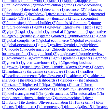
(
1
)
formulas
(
1
)
framework
(
2
)
france
(
1
)
frappe
(
4
)
frappe-cloud
(
1
)
fraud-detection
(
2
)
fraud-prevention
(
2
)
free
(
1
)
free-accounting
(
1
)
free-tool
(
1
)
free-tools
(
1
)
free-zone
(
1
)
freelancer
(
2
)
freelancers
(
1
)
freshbooks
(
2
)
freshdesk
(
1
)
freshsales
(
1
)
freshworks
(
1
)
frontend
(
3
)
fruugo
(
1
)
fta
(
1
)
fulfillment
(
7
)
functions
(
2
)
fund-accounting
(
2
)
fundraising
(
1
)
funnel-builder
(
2
)
funnels
(
4
)
furniture
(
2
)
future
(
3
)
future-of-work
(
1
)
gantt
(
1
)
gateway
(
1
)
gateways
(
1
)
gcc
(
1
)
gcp
(
2
)
gdpr
(
12
)
gds
(
1
)
gemini
(
1
)
general-ai
(
1
)
generation
(
1
)
generative-
ai
(
2
)
geo
(
1
)
germany
(
23
)
getting-started
(
1
)
github-actions
(
3
)
global
(
3
)
global-compliance
(
1
)
global-ecommerce
(
1
)
global-expansion
(
1
)
global-operations
(
1
)
gmp
(
2
)
go-live
(
2
)
gobd
(
1
)
gohighlevel
(
76
)
google
(
1
)
google-analytics
(
2
)
google-business
(
1
)
google-
business-profile
(
1
)
google-cloud
(
2
)
google-pay
(
1
)
google-reviews
(
1
)
governance
(
8
)
government
(
3
)
gpt
(
1
)
grafana
(
1
)
grants
(
2
)
graphql
(
3
)
green-it
(
1
)
green-warehouse
(
1
)
gri
(
2
)
growing-business
(
1
)
growth
(
1
)
grpc
(
1
)
gst
(
7
)
gta
(
1
)
guide
(
43
)
gxp
(
2
)
gym
(
1
)
haccp
(
2
)
handmade
(
3
)
hardening
(
2
)
hardware
(
1
)
hcm
(
1
)
headless
(
4
)
headless-commerce
(
3
)
headless-erp
(
1
)
healthcare
(
9
)
healthcare-
analytics
(
1
)
healthcare-dashboards
(
1
)
helpdesk
(
7
)
hepsiburada
(
1
)
hetzner
(
1
)
higher-ed
(
1
)
hipaa
(
5
)
hiring
(
4
)
hmac
(
1
)
hmrc
(
2
)
home-goods
(
1
)
home-services
(
1
)
hospitality
(
5
)
hosting
(
3
)
hotel
(
1
)
hotel-management
(
1
)
hr
(
20
)
hr-analytics
(
2
)
hr-automation
(
1
)
hr-
compliance
(
1
)
hrms
(
1
)
hubspot
(
7
)
human-machine
(
1
)
hvac
(
2
)
hybrid
(
1
)
hydrogen
(
3
)
hyperautomation
(
1
)
i18n
(
2
)
iam
(
1
)
ibm
(
1
)
icms
(
1
)
idempiere
(
1
)
idempotency
(
1
)
identity
(
4
)
ifrs-15
(
1
)
image-