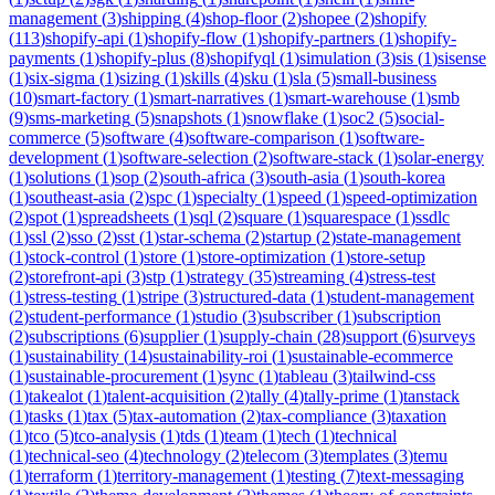
management
(
3
)
shipping
(
4
)
shop-floor
(
2
)
shopee
(
2
)
shopify
(
113
)
shopify-api
(
1
)
shopify-flow
(
1
)
shopify-partners
(
1
)
shopify-
payments
(
1
)
shopify-plus
(
8
)
shopifyql
(
1
)
simulation
(
3
)
sis
(
1
)
sisense
(
1
)
six-sigma
(
1
)
sizing
(
1
)
skills
(
4
)
sku
(
1
)
sla
(
5
)
small-business
(
10
)
smart-factory
(
1
)
smart-narratives
(
1
)
smart-warehouse
(
1
)
smb
(
9
)
sms-marketing
(
5
)
snapshots
(
1
)
snowflake
(
1
)
soc2
(
5
)
social-
commerce
(
5
)
software
(
4
)
software-comparison
(
1
)
software-
development
(
1
)
software-selection
(
2
)
software-stack
(
1
)
solar-energy
(
1
)
solutions
(
1
)
sop
(
2
)
south-africa
(
3
)
south-asia
(
1
)
south-korea
(
1
)
southeast-asia
(
2
)
spc
(
1
)
specialty
(
1
)
speed
(
1
)
speed-optimization
(
2
)
spot
(
1
)
spreadsheets
(
1
)
sql
(
2
)
square
(
1
)
squarespace
(
1
)
ssdlc
(
1
)
ssl
(
2
)
sso
(
2
)
sst
(
1
)
star-schema
(
2
)
startup
(
2
)
state-management
(
1
)
stock-control
(
1
)
store
(
1
)
store-optimization
(
1
)
store-setup
(
2
)
storefront-api
(
3
)
stp
(
1
)
strategy
(
35
)
streaming
(
4
)
stress-test
(
1
)
stress-testing
(
1
)
stripe
(
3
)
structured-data
(
1
)
student-management
(
2
)
student-performance
(
1
)
studio
(
3
)
subscriber
(
1
)
subscription
(
2
)
subscriptions
(
6
)
supplier
(
1
)
supply-chain
(
28
)
support
(
6
)
surveys
(
1
)
sustainability
(
14
)
sustainability-roi
(
1
)
sustainable-ecommerce
(
1
)
sustainable-procurement
(
1
)
sync
(
1
)
tableau
(
3
)
tailwind-css
(
1
)
takealot
(
1
)
talent-acquisition
(
2
)
tally
(
4
)
tally-prime
(
1
)
tanstack
(
1
)
tasks
(
1
)
tax
(
5
)
tax-automation
(
2
)
tax-compliance
(
3
)
taxation
(
1
)
tco
(
5
)
tco-analysis
(
1
)
tds
(
1
)
team
(
1
)
tech
(
1
)
technical
(
1
)
technical-seo
(
4
)
technology
(
2
)
telecom
(
3
)
templates
(
3
)
temu
(
1
)
terraform
(
1
)
territory-management
(
1
)
testing
(
7
)
text-messaging