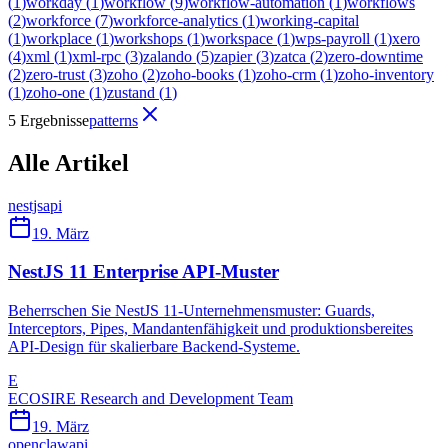
(
1
)
workday
(
1
)
workflow
(
9
)
workflow-automation
(
1
)
workflows
(
2
)
workforce
(
7
)
workforce-analytics
(
1
)
working-capital
(
1
)
workplace
(
1
)
workshops
(
1
)
workspace
(
1
)
wps-payroll
(
1
)
xero
(
4
)
xml
(
1
)
xml-rpc
(
3
)
zalando
(
5
)
zapier
(
3
)
zatca
(
2
)
zero-downtime
(
2
)
zero-trust
(
3
)
zoho
(
2
)
zoho-books
(
1
)
zoho-crm
(
1
)
zoho-inventory
(
1
)
zoho-one
(
1
)
zustand
(
1
)
5 Ergebnisse
patterns
Alle Artikel
nestjs
api
19. März
NestJS 11 Enterprise API-Muster
Beherrschen Sie NestJS 11-Unternehmensmuster: Guards,
Interceptors, Pipes, Mandantenfähigkeit und produktionsbereites
API-Design für skalierbare Backend-Systeme.
E
ECOSIRE Research and Development Team
19. März
openclaw
api