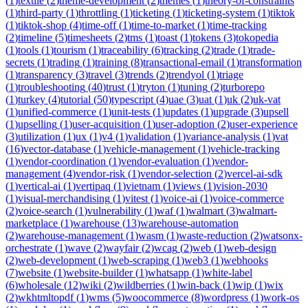
(
1
)
textile
(
2
)
theme-development
(
2
)
themes
(
1
)
theory-of-constraints
(
1
)
third-party
(
1
)
throttling
(
1
)
ticketing
(
1
)
ticketing-system
(
1
)
tiktok
(
1
)
tiktok-shop
(
4
)
time-off
(
1
)
time-to-market
(
1
)
time-tracking
(
2
)
timeline
(
5
)
timesheets
(
2
)
tms
(
1
)
toast
(
1
)
tokens
(
3
)
tokopedia
(
1
)
tools
(
1
)
tourism
(
1
)
traceability
(
6
)
tracking
(
2
)
trade
(
1
)
trade-
secrets
(
1
)
trading
(
1
)
training
(
8
)
transactional-email
(
1
)
transformation
(
1
)
transparency
(
3
)
travel
(
3
)
trends
(
2
)
trendyol
(
1
)
triage
(
1
)
troubleshooting
(
40
)
trust
(
1
)
tryton
(
1
)
tuning
(
2
)
turborepo
(
1
)
turkey
(
4
)
tutorial
(
50
)
typescript
(
4
)
uae
(
3
)
uat
(
1
)
uk
(
2
)
uk-vat
(
1
)
unified-commerce
(
1
)
unit-tests
(
1
)
updates
(
1
)
upgrade
(
3
)
upsell
(
1
)
upselling
(
1
)
user-acquisition
(
1
)
user-adoption
(
2
)
user-experience
(
3
)
utilization
(
1
)
ux
(
1
)
v4
(
1
)
validation
(
1
)
variance-analysis
(
1
)
vat
(
16
)
vector-database
(
1
)
vehicle-management
(
1
)
vehicle-tracking
(
1
)
vendor-coordination
(
1
)
vendor-evaluation
(
1
)
vendor-
management
(
4
)
vendor-risk
(
1
)
vendor-selection
(
2
)
vercel-ai-sdk
(
1
)
vertical-ai
(
1
)
vertipaq
(
1
)
vietnam
(
1
)
views
(
1
)
vision-2030
(
1
)
visual-merchandising
(
1
)
vitest
(
1
)
voice-ai
(
1
)
voice-commerce
(
2
)
voice-search
(
1
)
vulnerability
(
1
)
waf
(
1
)
walmart
(
3
)
walmart-
marketplace
(
1
)
warehouse
(
13
)
warehouse-automation
(
2
)
warehouse-management
(
1
)
wasm
(
1
)
waste-reduction
(
2
)
watsonx-
orchestrate
(
1
)
wave
(
2
)
wayfair
(
2
)
wcag
(
2
)
web
(
1
)
web-design
(
2
)
web-development
(
1
)
web-scraping
(
1
)
web3
(
1
)
webhooks
(
7
)
website
(
1
)
website-builder
(
1
)
whatsapp
(
1
)
white-label
(
6
)
wholesale
(
12
)
wiki
(
2
)
wildberries
(
1
)
win-back
(
1
)
wip
(
1
)
wix
(
2
)
wkhtmltopdf
(
1
)
wms
(
5
)
woocommerce
(
8
)
wordpress
(
1
)
work-os