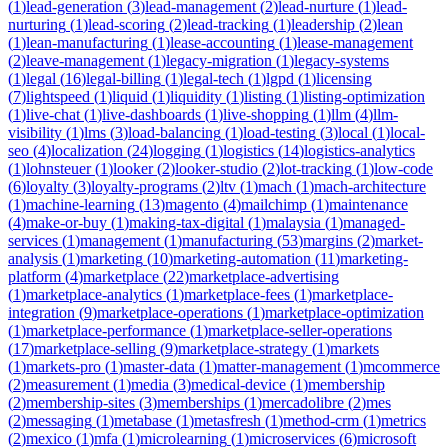
(
1
)
lead-generation
(
3
)
lead-management
(
2
)
lead-nurture
(
1
)
lead-
nurturing
(
1
)
lead-scoring
(
2
)
lead-tracking
(
1
)
leadership
(
2
)
lean
(
1
)
lean-manufacturing
(
1
)
lease-accounting
(
1
)
lease-management
(
2
)
leave-management
(
1
)
legacy-migration
(
1
)
legacy-systems
(
1
)
legal
(
16
)
legal-billing
(
1
)
legal-tech
(
1
)
lgpd
(
1
)
licensing
(
7
)
lightspeed
(
1
)
liquid
(
1
)
liquidity
(
1
)
listing
(
1
)
listing-optimization
(
1
)
live-chat
(
1
)
live-dashboards
(
1
)
live-shopping
(
1
)
llm
(
4
)
llm-
visibility
(
1
)
lms
(
3
)
load-balancing
(
1
)
load-testing
(
3
)
local
(
1
)
local-
seo
(
4
)
localization
(
24
)
logging
(
1
)
logistics
(
14
)
logistics-analytics
(
1
)
lohnsteuer
(
1
)
looker
(
2
)
looker-studio
(
2
)
lot-tracking
(
1
)
low-code
(
6
)
loyalty
(
3
)
loyalty-programs
(
2
)
ltv
(
1
)
mach
(
1
)
mach-architecture
(
1
)
machine-learning
(
13
)
magento
(
4
)
mailchimp
(
1
)
maintenance
(
4
)
make-or-buy
(
1
)
making-tax-digital
(
1
)
malaysia
(
1
)
managed-
services
(
1
)
management
(
1
)
manufacturing
(
53
)
margins
(
2
)
market-
analysis
(
1
)
marketing
(
10
)
marketing-automation
(
11
)
marketing-
platform
(
4
)
marketplace
(
22
)
marketplace-advertising
(
1
)
marketplace-analytics
(
1
)
marketplace-fees
(
1
)
marketplace-
integration
(
9
)
marketplace-operations
(
1
)
marketplace-optimization
(
1
)
marketplace-performance
(
1
)
marketplace-seller-operations
(
17
)
marketplace-selling
(
9
)
marketplace-strategy
(
1
)
markets
(
1
)
markets-pro
(
1
)
master-data
(
1
)
matter-management
(
1
)
mcommerce
(
2
)
measurement
(
1
)
media
(
3
)
medical-device
(
1
)
membership
(
2
)
membership-sites
(
3
)
memberships
(
1
)
mercadolibre
(
2
)
mes
(
2
)
messaging
(
1
)
metabase
(
1
)
metasfresh
(
1
)
method-crm
(
1
)
metrics
(
2
)
mexico
(
1
)
mfa
(
1
)
microlearning
(
1
)
microservices
(
6
)
microsoft