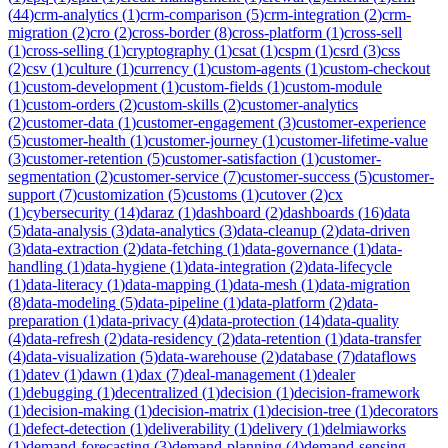
(
44
)
crm-analytics
(
1
)
crm-comparison
(
5
)
crm-integration
(
2
)
crm-
migration
(
2
)
cro
(
2
)
cross-border
(
8
)
cross-platform
(
1
)
cross-sell
(
1
)
cross-selling
(
1
)
cryptography
(
1
)
csat
(
1
)
cspm
(
1
)
csrd
(
3
)
css
(
2
)
csv
(
1
)
culture
(
1
)
currency
(
1
)
custom-agents
(
1
)
custom-checkout
(
1
)
custom-development
(
1
)
custom-fields
(
1
)
custom-module
(
1
)
custom-orders
(
2
)
custom-skills
(
2
)
customer-analytics
(
2
)
customer-data
(
1
)
customer-engagement
(
3
)
customer-experience
(
5
)
customer-health
(
1
)
customer-journey
(
1
)
customer-lifetime-value
(
3
)
customer-retention
(
5
)
customer-satisfaction
(
1
)
customer-
segmentation
(
2
)
customer-service
(
7
)
customer-success
(
5
)
customer-
support
(
7
)
customization
(
5
)
customs
(
1
)
cutover
(
2
)
cx
(
1
)
cybersecurity
(
14
)
daraz
(
1
)
dashboard
(
2
)
dashboards
(
16
)
data
(
5
)
data-analysis
(
3
)
data-analytics
(
3
)
data-cleanup
(
2
)
data-driven
(
3
)
data-extraction
(
2
)
data-fetching
(
1
)
data-governance
(
1
)
data-
handling
(
1
)
data-hygiene
(
1
)
data-integration
(
2
)
data-lifecycle
(
1
)
data-literacy
(
1
)
data-mapping
(
1
)
data-mesh
(
1
)
data-migration
(
8
)
data-modeling
(
5
)
data-pipeline
(
1
)
data-platform
(
2
)
data-
preparation
(
1
)
data-privacy
(
4
)
data-protection
(
14
)
data-quality
(
4
)
data-refresh
(
2
)
data-residency
(
2
)
data-retention
(
1
)
data-transfer
(
4
)
data-visualization
(
5
)
data-warehouse
(
2
)
database
(
7
)
dataflows
(
1
)
datev
(
1
)
dawn
(
1
)
dax
(
7
)
deal-management
(
1
)
dealer
(
1
)
debugging
(
1
)
decentralized
(
1
)
decision
(
1
)
decision-framework
(
1
)
decision-making
(
1
)
decision-matrix
(
1
)
decision-tree
(
1
)
decorators
(
1
)
defect-detection
(
1
)
deliverability
(
1
)
delivery
(
1
)
delmiaworks
(
1
)
demand-forecasting
(
3
)
demand-planning
(
4
)
demand-sensing