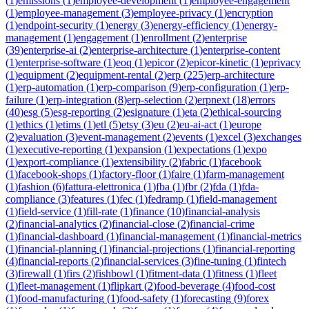
(
1
)
emissions
(
1
)
employee-development
(
1
)
employee-engagement
(
1
)
employee-management
(
3
)
employee-privacy
(
1
)
encryption
(
1
)
endpoint-security
(
1
)
energy
(
3
)
energy-efficiency
(
1
)
energy-
management
(
1
)
engagement
(
1
)
enrollment
(
2
)
enterprise
(
39
)
enterprise-ai
(
2
)
enterprise-architecture
(
1
)
enterprise-content
(
1
)
enterprise-software
(
1
)
eoq
(
1
)
epicor
(
2
)
epicor-kinetic
(
1
)
eprivacy
(
1
)
equipment
(
2
)
equipment-rental
(
2
)
erp
(
225
)
erp-architecture
(
1
)
erp-automation
(
1
)
erp-comparison
(
9
)
erp-configuration
(
1
)
erp-
failure
(
1
)
erp-integration
(
8
)
erp-selection
(
2
)
erpnext
(
18
)
errors
(
40
)
esg
(
5
)
esg-reporting
(
2
)
esignature
(
1
)
eta
(
2
)
ethical-sourcing
(
1
)
ethics
(
1
)
etims
(
1
)
etl
(
5
)
etsy
(
3
)
eu
(
2
)
eu-ai-act
(
1
)
europe
(
2
)
evaluation
(
3
)
event-management
(
2
)
events
(
1
)
excel
(
3
)
exchanges
(
1
)
executive-reporting
(
1
)
expansion
(
1
)
expectations
(
1
)
expo
(
1
)
export-compliance
(
1
)
extensibility
(
2
)
fabric
(
1
)
facebook
(
1
)
facebook-shops
(
1
)
factory-floor
(
1
)
faire
(
1
)
farm-management
(
1
)
fashion
(
6
)
fattura-elettronica
(
1
)
fba
(
1
)
fbr
(
2
)
fda
(
1
)
fda-
compliance
(
3
)
features
(
1
)
fec
(
1
)
fedramp
(
1
)
field-management
(
1
)
field-service
(
1
)
fill-rate
(
1
)
finance
(
10
)
financial-analysis
(
2
)
financial-analytics
(
2
)
financial-close
(
2
)
financial-crime
(
1
)
financial-dashboard
(
1
)
financial-management
(
1
)
financial-metrics
(
1
)
financial-planning
(
1
)
financial-projections
(
1
)
financial-reporting
(
4
)
financial-reports
(
2
)
financial-services
(
3
)
fine-tuning
(
1
)
fintech
(
3
)
firewall
(
1
)
firs
(
2
)
fishbowl
(
1
)
fitment-data
(
1
)
fitness
(
1
)
fleet
(
1
)
fleet-management
(
1
)
flipkart
(
2
)
food-beverage
(
4
)
food-cost
(
1
)
food-manufacturing
(
1
)
food-safety
(
1
)
forecasting
(
9
)
forex