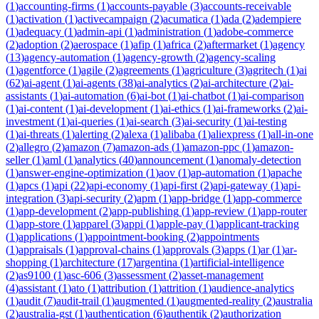
(
1
)
accounting-firms
(
1
)
accounts-payable
(
3
)
accounts-receivable
(
1
)
activation
(
1
)
activecampaign
(
2
)
acumatica
(
1
)
ada
(
2
)
adempiere
(
1
)
adequacy
(
1
)
admin-api
(
1
)
administration
(
1
)
adobe-commerce
(
2
)
adoption
(
2
)
aerospace
(
1
)
afip
(
1
)
africa
(
2
)
aftermarket
(
1
)
agency
(
13
)
agency-automation
(
1
)
agency-growth
(
2
)
agency-scaling
(
1
)
agentforce
(
1
)
agile
(
2
)
agreements
(
1
)
agriculture
(
3
)
agritech
(
1
)
ai
(
62
)
ai-agent
(
1
)
ai-agents
(
38
)
ai-analytics
(
2
)
ai-architecture
(
2
)
ai-
assistants
(
1
)
ai-automation
(
6
)
ai-bot
(
1
)
ai-chatbot
(
1
)
ai-comparison
(
1
)
ai-content
(
1
)
ai-development
(
1
)
ai-ethics
(
1
)
ai-frameworks
(
2
)
ai-
investment
(
1
)
ai-queries
(
1
)
ai-search
(
3
)
ai-security
(
1
)
ai-testing
(
1
)
ai-threats
(
1
)
alerting
(
2
)
alexa
(
1
)
alibaba
(
1
)
aliexpress
(
1
)
all-in-one
(
2
)
allegro
(
2
)
amazon
(
7
)
amazon-ads
(
1
)
amazon-ppc
(
1
)
amazon-
seller
(
1
)
aml
(
1
)
analytics
(
40
)
announcement
(
1
)
anomaly-detection
(
1
)
answer-engine-optimization
(
1
)
aov
(
1
)
ap-automation
(
1
)
apache
(
1
)
apcs
(
1
)
api
(
22
)
api-economy
(
1
)
api-first
(
2
)
api-gateway
(
1
)
api-
integration
(
3
)
api-security
(
2
)
apm
(
1
)
app-bridge
(
1
)
app-commerce
(
1
)
app-development
(
2
)
app-publishing
(
1
)
app-review
(
1
)
app-router
(
1
)
app-store
(
1
)
apparel
(
3
)
appi
(
1
)
apple-pay
(
1
)
applicant-tracking
(
1
)
applications
(
1
)
appointment-booking
(
2
)
appointments
(
1
)
appraisals
(
1
)
approval-chains
(
1
)
approvals
(
3
)
apps
(
1
)
ar
(
1
)
ar-
shopping
(
1
)
architecture
(
17
)
argentina
(
1
)
artificial-intelligence
(
2
)
as9100
(
1
)
asc-606
(
3
)
assessment
(
2
)
asset-management
(
4
)
assistant
(
1
)
ato
(
1
)
attribution
(
1
)
attrition
(
1
)
audience-analytics
(
1
)
audit
(
7
)
audit-trail
(
1
)
augmented
(
1
)
augmented-reality
(
2
)
australia
(
2
)
australia-gst
(
1
)
authentication
(
6
)
authentik
(
2
)
authorization