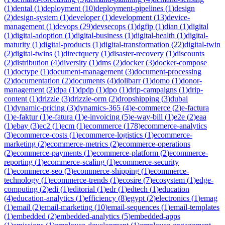
(
1
)
dental
(
1
)
deployment
(
10
)
deployment-pipelines
(
1
)
design
(
2
)
design-system
(
1
)
developer
(
1
)
development
(
13
)
device-
management
(
1
)
devops
(
29
)
devsecops
(
1
)
dgfip
(
1
)
dian
(
1
)
digital
(
1
)
digital-adoption
(
1
)
digital-business
(
1
)
digital-health
(
1
)
digital-
maturity
(
1
)
digital-products
(
1
)
digital-transformation
(
22
)
digital-twin
(
2
)
digital-twins
(
1
)
directquery
(
1
)
disaster-recovery
(
1
)
discounts
(
2
)
distribution
(
4
)
diversity
(
1
)
dms
(
2
)
docker
(
3
)
docker-compose
(
1
)
doctype
(
1
)
document-management
(
3
)
document-processing
(
2
)
documentation
(
2
)
documents
(
4
)
dolibarr
(
1
)
domo
(
1
)
donor-
management
(
2
)
dpa
(
1
)
dpdp
(
1
)
dpo
(
1
)
drip-campaigns
(
1
)
drip-
content
(
1
)
drizzle
(
3
)
drizzle-orm
(
2
)
dropshipping
(
3
)
dubai
(
1
)
dynamic-pricing
(
3
)
dynamics-365
(
4
)
e-commerce
(
2
)
e-factura
(
1
)
e-faktur
(
1
)
e-fatura
(
1
)
e-invoicing
(
5
)
e-way-bill
(
1
)
e2e
(
2
)
eaa
(
1
)
ebay
(
3
)
ec2
(
1
)
ecm
(
1
)
ecommerce
(
178
)
ecommerce-analytics
(
3
)
ecommerce-costs
(
1
)
ecommerce-logistics
(
1
)
ecommerce-
marketing
(
2
)
ecommerce-metrics
(
2
)
ecommerce-operations
(
2
)
ecommerce-payments
(
1
)
ecommerce-platform
(
2
)
ecommerce-
reporting
(
1
)
ecommerce-scaling
(
1
)
ecommerce-security
(
1
)
ecommerce-seo
(
3
)
ecommerce-shipping
(
1
)
ecommerce-
technology
(
1
)
ecommerce-trends
(
1
)
ecosire
(
7
)
ecosystem
(
1
)
edge-
computing
(
2
)
edi
(
1
)
editorial
(
1
)
edr
(
1
)
edtech
(
1
)
education
(
4
)
education-analytics
(
1
)
efficiency
(
8
)
egypt
(
2
)
electronics
(
1
)
emag
(
1
)
email
(
2
)
email-marketing
(
10
)
email-sequences
(
1
)
email-templates
(
1
)
embedded
(
2
)
embedded-analytics
(
5
)
embedded-apps