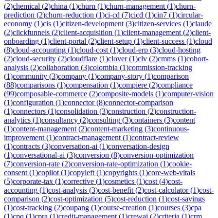
(
2
)
chemical
(
2
)
china
(
1
)
churn
(
1
)
churn-management
(
1
)
churn-
prediction
(
2
)
churn-reduction
(
1
)
ci-cd
(
7
)
cicd
(
1
)
cin7
(
1
)
circular-
economy
(
1
)
cis
(
1
)
citizen-development
(
3
)
citizen-services
(
1
)
claude
(
2
)
clickfunnels
(
2
)
client-acquisition
(
1
)
client-management
(
2
)
client-
onboarding
(
1
)
client-portal
(
2
)
client-setup
(
1
)
client-success
(
1
)
cloud
(
8
)
cloud-accounting
(
1
)
cloud-cost
(
1
)
cloud-erp
(
3
)
cloud-hosting
(
2
)
cloud-security
(
2
)
cloudflare
(
1
)
clover
(
1
)
clv
(
2
)
cmms
(
1
)
cohort-
analysis
(
2
)
collaboration
(
3
)
colombia
(
1
)
commission-tracking
(
1
)
community
(
3
)
company
(
1
)
company-story
(
1
)
comparison
(
88
)
comparisons
(
1
)
compensation
(
1
)
compiere
(
2
)
compliance
(
99
)
composable-commerce
(
2
)
composite-models
(
1
)
computer-vision
(
1
)
configuration
(
1
)
connector
(
8
)
connector-comparison
(
1
)
connectors
(
1
)
consolidation
(
3
)
construction
(
2
)
construction-
analytics
(
1
)
consultancy
(
2
)
consulting
(
3
)
containers
(
3
)
content
(
1
)
content-management
(
2
)
content-marketing
(
3
)
continuous-
improvement
(
1
)
contract-management
(
1
)
contract-review
(
1
)
contracts
(
3
)
conversation-ai
(
1
)
conversation-design
(
1
)
conversational-ai
(
3
)
conversion
(
8
)
conversion-optimization
(
7
)
conversion-rate
(
2
)
conversion-rate-optimization
(
1
)
cookie-
consent
(
1
)
copilot
(
1
)
copyleft
(
1
)
copyrights
(
1
)
core-web-vitals
(
5
)
corporate-tax
(
1
)
corrective
(
1
)
cosmetics
(
1
)
cost
(
4
)
cost-
accounting
(
1
)
cost-analysis
(
3
)
cost-benefit
(
2
)
cost-calculator
(
1
)
cost-
comparison
(
2
)
cost-optimization
(
5
)
cost-reduction
(
1
)
cost-savings
(
1
)
cost-tracking
(
2
)
coupang
(
1
)
course-creation
(
1
)
courses
(
3
)
cpa
(
1
)
cpq
(
1
)
cpra
(
1
)
credit-management
(
1
)
crewai
(
2
)
criteria
(
1
)
crm