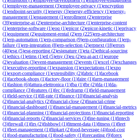
(
1
)
emissions
(
1
)
employee-development
(
1
)
employee-engagement
(
1
)
employee-management
(
3
)
employee-privacy
(
1
)
encryption
(
1
)
endpoint-security
(
1
)
energy
(
3
)
energy-efficiency
(
1
)
energy-
management
(
1
)
engagement
(
1
)
enrollment
(
2
)
enterprise
(
39
)
enterprise-ai
(
2
)
enterprise-architecture
(
1
)
enterprise-content
(
1
)
enterprise-software
(
1
)
eoq
(
1
)
epicor
(
2
)
epicor-kinetic
(
1
)
eprivacy
(
1
)
equipment
(
2
)
equipment-rental
(
2
)
erp
(
225
)
erp-architecture
(
1
)
erp-automation
(
1
)
erp-comparison
(
9
)
erp-configuration
(
1
)
erp-
failure
(
1
)
erp-integration
(
8
)
erp-selection
(
2
)
erpnext
(
18
)
errors
(
40
)
esg
(
5
)
esg-reporting
(
2
)
esignature
(
1
)
eta
(
2
)
ethical-sourcing
(
1
)
ethics
(
1
)
etims
(
1
)
etl
(
5
)
etsy
(
3
)
eu
(
2
)
eu-ai-act
(
1
)
europe
(
2
)
evaluation
(
3
)
event-management
(
2
)
events
(
1
)
excel
(
3
)
exchanges
(
1
)
executive-reporting
(
1
)
expansion
(
1
)
expectations
(
1
)
expo
(
1
)
export-compliance
(
1
)
extensibility
(
2
)
fabric
(
1
)
facebook
(
1
)
facebook-shops
(
1
)
factory-floor
(
1
)
faire
(
1
)
farm-management
(
1
)
fashion
(
6
)
fattura-elettronica
(
1
)
fba
(
1
)
fbr
(
2
)
fda
(
1
)
fda-
compliance
(
3
)
features
(
1
)
fec
(
1
)
fedramp
(
1
)
field-management
(
1
)
field-service
(
1
)
fill-rate
(
1
)
finance
(
10
)
financial-analysis
(
2
)
financial-analytics
(
2
)
financial-close
(
2
)
financial-crime
(
1
)
financial-dashboard
(
1
)
financial-management
(
1
)
financial-metrics
(
1
)
financial-planning
(
1
)
financial-projections
(
1
)
financial-reporting
(
4
)
financial-reports
(
2
)
financial-services
(
3
)
fine-tuning
(
1
)
fintech
(
3
)
firewall
(
1
)
firs
(
2
)
fishbowl
(
1
)
fitment-data
(
1
)
fitness
(
1
)
fleet
(
1
)
fleet-management
(
1
)
flipkart
(
2
)
food-beverage
(
4
)
food-cost
(
1
)
food-manufacturing
(
1
)
food-safety
(
1
)
forecasting
(
9
)
forex