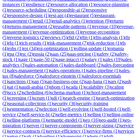
instances
(
1
)
resilience
(
2
)
resource-allocation
(
1
)
resource-planning
(
1
)
resource-scheduling
(
2
)
responsible-ai
(
2
)
responsive
(
2
)
responsive-design
(
1
)
rest-api
(
4
)
restaurant
(
5
)
restaurant-
management
(
1
)
retail
(
13
)
retail-analytics
(
1
)
retention
(
9
)
returns
(
4
)
returns-management
(
2
)
reusable-patterns
(
1
)
revenue
(
10
)
revenue-
management
(
1
)
revenue-optimization
(
1
)
revenue-recognition
(
5
)
reverse-logistics
(
2
)
reviews
(
5
)
rfid
(
2
)
rfm
(
1
)
rfm-analysis
(
1
)
rfp
(
1
)
rfq
(
1
)
rich-results
(
1
)
risk-management
(
7
)
risk-reduction
(
1
)
rls
(
4
)
rohs
(
1
)
roi
(
34
)
roi-optimization
(
1
)
rolling-update
(
1
)
romania
(
1
)
rpa
(
3
)
rsc
(
2
)
russia
(
2
)
saas
(
25
)
saas-pricing
(
1
)
safety
(
2
)
safety-
stock
(
1
)
sage
(
1
)
sage-50
(
2
)
sage-intacct
(
1
)
salary
(
1
)
sales
(
19
)
sales-
analytics
(
3
)
sales-automation
(
1
)
sales-dashboard
(
2
)
sales-forecasting
(
1
)
sales-management
(
1
)
sales-operations
(
1
)
sales-pipeline
(
1
)
sales-
tax
(
8
)
salesforce
(
5
)
salesforce-einstein
(
1
)
salesforce-essentials
(
1
)
sanctions
(
1
)
sap
(
5
)
sap-business-one
(
2
)
sap-hana
(
1
)
sars
(
2
)
sasb
(
1
)
sat
(
1
)
saudi-arabia
(
3
)
sbom
(
1
)
scada
(
1
)
scalability
(
3
)
scaling
(
9
)
sccs
(
2
)
scheduling
(
6
)
schema-markup
(
1
)
school-management
(
1
)
screening
(
1
)
scrum
(
1
)
sdi
(
1
)
search-engine
(
1
)
search-optimization
(
2
)
seasonal-collections
(
1
)
security
(
36
)
security-training
(
1
)
segmentation
(
2
)
selection
(
1
)
self-evolving
(
1
)
self-hosted
(
1
)
self-
service
(
2
)
self-service-bi
(
2
)
seller-metrics
(
1
)
selling
(
1
)
selling-online
(
1
)
selling-platforms
(
1
)
semantic-model
(
1
)
seo
(
16
)
seo-audit
(
1
)
seo-
migration
(
1
)
server
(
1
)
server-components
(
1
)
server-sizing
(
2
)
service
(
1
)
service-contracts
(
1
)
service-efficiency
(
1
)
service-firms
(
1
)
services
(
1
)
setup
(
2
)
sgk
(
1
)
sharding
(
1
)
sharepoint
(
1
)
shein
(
1
)
shift-