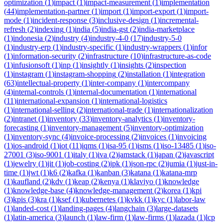
optimization
(
1
)
impact
(
1
)
impact-measurement
(
1
)
implementation
(
44
)
implementation-partner
(
1
)
import
(
1
)
import-export
(
1
)
import-
mode
(
1
)
incident-response
(
3
)
inclusive-design
(
1
)
incremental-
refresh
(
2
)
indexing
(
1
)
india
(
5
)
india-gst
(
2
)
india-marketplace
(
1
)
indonesia
(
2
)
industry
(
4
)
industry-4-0
(
17
)
industry-5-0
(
1
)
industry-erp
(
1
)
industry-specific
(
1
)
industry-wrappers
(
1
)
infor
(
1
)
information-security
(
2
)
infrastructure
(
10
)
infrastructure-as-code
(
1
)
infusionsoft
(
1
)
inp
(
1
)
insightly
(
1
)
insights
(
2
)
inspection
(
1
)
instagram
(
1
)
instagram-shopping
(
2
)
installation
(
1
)
integration
(
63
)
intellectual-property
(
1
)
inter-company
(
1
)
intercompany
(
4
)
internal-controls
(
1
)
internal-documentation
(
1
)
international
(
11
)
international-expansion
(
1
)
international-logistics
(
1
)
international-selling
(
2
)
international-trade
(
1
)
internationalization
(
2
)
intranet
(
1
)
inventory
(
33
)
inventory-analytics
(
1
)
inventory-
forecasting
(
1
)
inventory-management
(
5
)
inventory-optimization
(
1
)
inventory-sync
(
4
)
invoice-processing
(
2
)
invoices
(
1
)
invoicing
(
1
)
ios-android
(
1
)
iot
(
11
)
iqms
(
1
)
isa-95
(
1
)
isms
(
1
)
iso-13485
(
1
)
iso-
27001
(
3
)
iso-9001
(
1
)
italy
(
1
)
iva
(
2
)
jamstack
(
1
)
japan
(
2
)
javascript
(
1
)
jewelry
(
1
)
jit
(
1
)
job-costing
(
2
)
jpk
(
1
)
json-rpc
(
2
)
jumia
(
1
)
just-in-
time
(
1
)
jwt
(
1
)
k6
(
2
)
kafka
(
1
)
kanban
(
3
)
katana
(
1
)
katana-mrp
(
1
)
kaufland
(
2
)
kdv
(
1
)
keap
(
2
)
kenya
(
1
)
klaviyo
(
1
)
knowledge
(
1
)
knowledge-base
(
4
)
knowledge-management
(
2
)
korea
(
1
)
kpi
(
3
)
kpis
(
3
)
kra
(
1
)
ksef
(
1
)
kubernetes
(
1
)
kvkk
(
1
)
kyc
(
1
)
labor-law
(
1
)
landed-cost
(
1
)
landing-pages
(
4
)
langchain
(
3
)
large-datasets
(
1
)
latin-america
(
3
)
launch
(
1
)
law-firm
(
1
)
law-firms
(
1
)
lazada
(
1
)
lcp