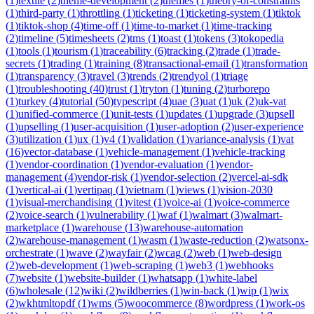
(
1
)
textile
(
2
)
theme-development
(
2
)
themes
(
1
)
theory-of-constraints
(
1
)
third-party
(
1
)
throttling
(
1
)
ticketing
(
1
)
ticketing-system
(
1
)
tiktok
(
1
)
tiktok-shop
(
4
)
time-off
(
1
)
time-to-market
(
1
)
time-tracking
(
2
)
timeline
(
5
)
timesheets
(
2
)
tms
(
1
)
toast
(
1
)
tokens
(
3
)
tokopedia
(
1
)
tools
(
1
)
tourism
(
1
)
traceability
(
6
)
tracking
(
2
)
trade
(
1
)
trade-
secrets
(
1
)
trading
(
1
)
training
(
8
)
transactional-email
(
1
)
transformation
(
1
)
transparency
(
3
)
travel
(
3
)
trends
(
2
)
trendyol
(
1
)
triage
(
1
)
troubleshooting
(
40
)
trust
(
1
)
tryton
(
1
)
tuning
(
2
)
turborepo
(
1
)
turkey
(
4
)
tutorial
(
50
)
typescript
(
4
)
uae
(
3
)
uat
(
1
)
uk
(
2
)
uk-vat
(
1
)
unified-commerce
(
1
)
unit-tests
(
1
)
updates
(
1
)
upgrade
(
3
)
upsell
(
1
)
upselling
(
1
)
user-acquisition
(
1
)
user-adoption
(
2
)
user-experience
(
3
)
utilization
(
1
)
ux
(
1
)
v4
(
1
)
validation
(
1
)
variance-analysis
(
1
)
vat
(
16
)
vector-database
(
1
)
vehicle-management
(
1
)
vehicle-tracking
(
1
)
vendor-coordination
(
1
)
vendor-evaluation
(
1
)
vendor-
management
(
4
)
vendor-risk
(
1
)
vendor-selection
(
2
)
vercel-ai-sdk
(
1
)
vertical-ai
(
1
)
vertipaq
(
1
)
vietnam
(
1
)
views
(
1
)
vision-2030
(
1
)
visual-merchandising
(
1
)
vitest
(
1
)
voice-ai
(
1
)
voice-commerce
(
2
)
voice-search
(
1
)
vulnerability
(
1
)
waf
(
1
)
walmart
(
3
)
walmart-
marketplace
(
1
)
warehouse
(
13
)
warehouse-automation
(
2
)
warehouse-management
(
1
)
wasm
(
1
)
waste-reduction
(
2
)
watsonx-
orchestrate
(
1
)
wave
(
2
)
wayfair
(
2
)
wcag
(
2
)
web
(
1
)
web-design
(
2
)
web-development
(
1
)
web-scraping
(
1
)
web3
(
1
)
webhooks
(
7
)
website
(
1
)
website-builder
(
1
)
whatsapp
(
1
)
white-label
(
6
)
wholesale
(
12
)
wiki
(
2
)
wildberries
(
1
)
win-back
(
1
)
wip
(
1
)
wix
(
2
)
wkhtmltopdf
(
1
)
wms
(
5
)
woocommerce
(
8
)
wordpress
(
1
)
work-os