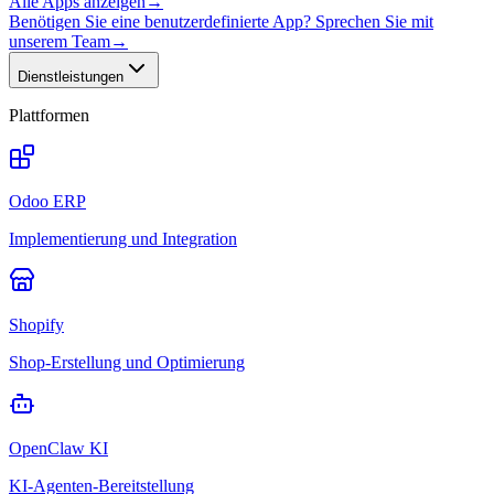
Alle Apps anzeigen
→
Benötigen Sie eine benutzerdefinierte App? Sprechen Sie mit
unserem Team
→
Dienstleistungen
Plattformen
Odoo ERP
Implementierung und Integration
Shopify
Shop-Erstellung und Optimierung
OpenClaw KI
KI-Agenten-Bereitstellung