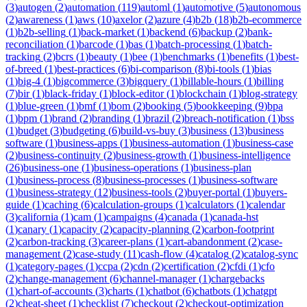
(
3
)
autogen
(
2
)
automation
(
119
)
automl
(
1
)
automotive
(
5
)
autonomous
(
2
)
awareness
(
1
)
aws
(
10
)
axelor
(
2
)
azure
(
4
)
b2b
(
18
)
b2b-ecommerce
(
1
)
b2b-selling
(
1
)
back-market
(
1
)
backend
(
6
)
backup
(
2
)
bank-
reconciliation
(
1
)
barcode
(
1
)
bas
(
1
)
batch-processing
(
1
)
batch-
tracking
(
2
)
bcrs
(
1
)
beauty
(
1
)
bee
(
1
)
benchmarks
(
1
)
benefits
(
1
)
best-
of-breed
(
1
)
best-practices
(
6
)
bi-comparison
(
8
)
bi-tools
(
1
)
bias
(
1
)
big-4
(
1
)
bigcommerce
(
3
)
bigquery
(
1
)
billable-hours
(
1
)
billing
(
7
)
bir
(
1
)
black-friday
(
1
)
block-editor
(
1
)
blockchain
(
1
)
blog-strategy
(
1
)
blue-green
(
1
)
bmf
(
1
)
bom
(
2
)
booking
(
5
)
bookkeeping
(
9
)
bpa
(
1
)
bpm
(
1
)
brand
(
2
)
branding
(
1
)
brazil
(
2
)
breach-notification
(
1
)
bss
(
1
)
budget
(
3
)
budgeting
(
6
)
build-vs-buy
(
3
)
business
(
13
)
business
software
(
1
)
business-apps
(
1
)
business-automation
(
1
)
business-case
(
2
)
business-continuity
(
2
)
business-growth
(
1
)
business-intelligence
(
26
)
business-one
(
1
)
business-operations
(
1
)
business-plan
(
1
)
business-process
(
8
)
business-processes
(
1
)
business-software
(
1
)
business-strategy
(
12
)
business-tools
(
2
)
buyer-portal
(
1
)
buyers-
guide
(
1
)
caching
(
6
)
calculation-groups
(
1
)
calculators
(
1
)
calendar
(
3
)
california
(
1
)
cam
(
1
)
campaigns
(
4
)
canada
(
1
)
canada-hst
(
1
)
canary
(
1
)
capacity
(
2
)
capacity-planning
(
2
)
carbon-footprint
(
2
)
carbon-tracking
(
3
)
career-plans
(
1
)
cart-abandonment
(
2
)
case-
management
(
2
)
case-study
(
11
)
cash-flow
(
4
)
catalog
(
2
)
catalog-sync
(
1
)
category-pages
(
1
)
ccpa
(
2
)
cdn
(
2
)
certification
(
2
)
cfdi
(
1
)
cfo
(
2
)
change-management
(
6
)
channel-manager
(
1
)
chargebacks
(
1
)
chart-of-accounts
(
3
)
charts
(
1
)
chatbot
(
6
)
chatbots
(
1
)
chatgpt
(
2
)
cheat-sheet
(
1
)
checklist
(
7
)
checkout
(
2
)
checkout-optimization