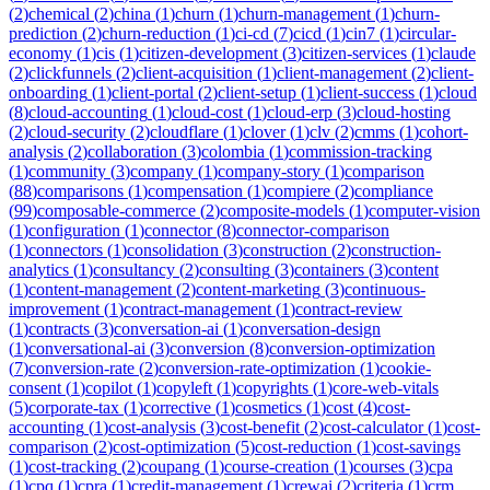
(
2
)
chemical
(
2
)
china
(
1
)
churn
(
1
)
churn-management
(
1
)
churn-
prediction
(
2
)
churn-reduction
(
1
)
ci-cd
(
7
)
cicd
(
1
)
cin7
(
1
)
circular-
economy
(
1
)
cis
(
1
)
citizen-development
(
3
)
citizen-services
(
1
)
claude
(
2
)
clickfunnels
(
2
)
client-acquisition
(
1
)
client-management
(
2
)
client-
onboarding
(
1
)
client-portal
(
2
)
client-setup
(
1
)
client-success
(
1
)
cloud
(
8
)
cloud-accounting
(
1
)
cloud-cost
(
1
)
cloud-erp
(
3
)
cloud-hosting
(
2
)
cloud-security
(
2
)
cloudflare
(
1
)
clover
(
1
)
clv
(
2
)
cmms
(
1
)
cohort-
analysis
(
2
)
collaboration
(
3
)
colombia
(
1
)
commission-tracking
(
1
)
community
(
3
)
company
(
1
)
company-story
(
1
)
comparison
(
88
)
comparisons
(
1
)
compensation
(
1
)
compiere
(
2
)
compliance
(
99
)
composable-commerce
(
2
)
composite-models
(
1
)
computer-vision
(
1
)
configuration
(
1
)
connector
(
8
)
connector-comparison
(
1
)
connectors
(
1
)
consolidation
(
3
)
construction
(
2
)
construction-
analytics
(
1
)
consultancy
(
2
)
consulting
(
3
)
containers
(
3
)
content
(
1
)
content-management
(
2
)
content-marketing
(
3
)
continuous-
improvement
(
1
)
contract-management
(
1
)
contract-review
(
1
)
contracts
(
3
)
conversation-ai
(
1
)
conversation-design
(
1
)
conversational-ai
(
3
)
conversion
(
8
)
conversion-optimization
(
7
)
conversion-rate
(
2
)
conversion-rate-optimization
(
1
)
cookie-
consent
(
1
)
copilot
(
1
)
copyleft
(
1
)
copyrights
(
1
)
core-web-vitals
(
5
)
corporate-tax
(
1
)
corrective
(
1
)
cosmetics
(
1
)
cost
(
4
)
cost-
accounting
(
1
)
cost-analysis
(
3
)
cost-benefit
(
2
)
cost-calculator
(
1
)
cost-
comparison
(
2
)
cost-optimization
(
5
)
cost-reduction
(
1
)
cost-savings
(
1
)
cost-tracking
(
2
)
coupang
(
1
)
course-creation
(
1
)
courses
(
3
)
cpa
(
1
)
cpq
(
1
)
cpra
(
1
)
credit-management
(
1
)
crewai
(
2
)
criteria
(
1
)
crm