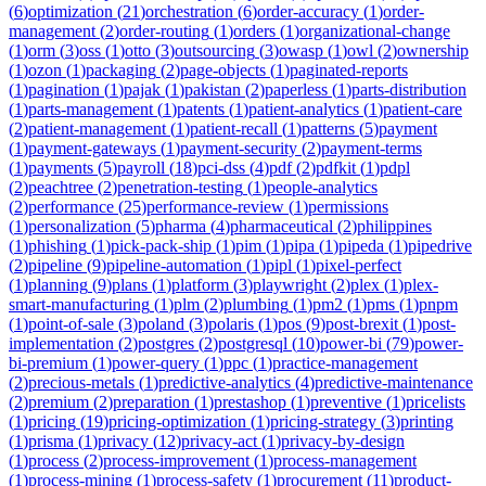
(
6
)
optimization
(
21
)
orchestration
(
6
)
order-accuracy
(
1
)
order-
management
(
2
)
order-routing
(
1
)
orders
(
1
)
organizational-change
(
1
)
orm
(
3
)
oss
(
1
)
otto
(
3
)
outsourcing
(
3
)
owasp
(
1
)
owl
(
2
)
ownership
(
1
)
ozon
(
1
)
packaging
(
2
)
page-objects
(
1
)
paginated-reports
(
1
)
pagination
(
1
)
pajak
(
1
)
pakistan
(
2
)
paperless
(
1
)
parts-distribution
(
1
)
parts-management
(
1
)
patents
(
1
)
patient-analytics
(
1
)
patient-care
(
2
)
patient-management
(
1
)
patient-recall
(
1
)
patterns
(
5
)
payment
(
1
)
payment-gateways
(
1
)
payment-security
(
2
)
payment-terms
(
1
)
payments
(
5
)
payroll
(
18
)
pci-dss
(
4
)
pdf
(
2
)
pdfkit
(
1
)
pdpl
(
2
)
peachtree
(
2
)
penetration-testing
(
1
)
people-analytics
(
2
)
performance
(
25
)
performance-review
(
1
)
permissions
(
1
)
personalization
(
5
)
pharma
(
4
)
pharmaceutical
(
2
)
philippines
(
1
)
phishing
(
1
)
pick-pack-ship
(
1
)
pim
(
1
)
pipa
(
1
)
pipeda
(
1
)
pipedrive
(
2
)
pipeline
(
9
)
pipeline-automation
(
1
)
pipl
(
1
)
pixel-perfect
(
1
)
planning
(
9
)
plans
(
1
)
platform
(
3
)
playwright
(
2
)
plex
(
1
)
plex-
smart-manufacturing
(
1
)
plm
(
2
)
plumbing
(
1
)
pm2
(
1
)
pms
(
1
)
pnpm
(
1
)
point-of-sale
(
3
)
poland
(
3
)
polaris
(
1
)
pos
(
9
)
post-brexit
(
1
)
post-
implementation
(
2
)
postgres
(
2
)
postgresql
(
10
)
power-bi
(
79
)
power-
bi-premium
(
1
)
power-query
(
1
)
ppc
(
1
)
practice-management
(
2
)
precious-metals
(
1
)
predictive-analytics
(
4
)
predictive-maintenance
(
2
)
premium
(
2
)
preparation
(
1
)
prestashop
(
1
)
preventive
(
1
)
pricelists
(
1
)
pricing
(
19
)
pricing-optimization
(
1
)
pricing-strategy
(
3
)
printing
(
1
)
prisma
(
1
)
privacy
(
12
)
privacy-act
(
1
)
privacy-by-design
(
1
)
process
(
2
)
process-improvement
(
1
)
process-management
(
1
)
process-mining
(
1
)
process-safety
(
1
)
procurement
(
11
)
product-