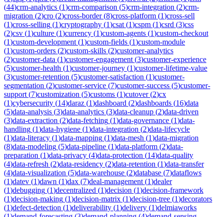
(
44
)
crm-analytics
(
1
)
crm-comparison
(
5
)
crm-integration
(
2
)
crm-
migration
(
2
)
cro
(
2
)
cross-border
(
8
)
cross-platform
(
1
)
cross-sell
(
1
)
cross-selling
(
1
)
cryptography
(
1
)
csat
(
1
)
cspm
(
1
)
csrd
(
3
)
css
(
2
)
csv
(
1
)
culture
(
1
)
currency
(
1
)
custom-agents
(
1
)
custom-checkout
(
1
)
custom-development
(
1
)
custom-fields
(
1
)
custom-module
(
1
)
custom-orders
(
2
)
custom-skills
(
2
)
customer-analytics
(
2
)
customer-data
(
1
)
customer-engagement
(
3
)
customer-experience
(
5
)
customer-health
(
1
)
customer-journey
(
1
)
customer-lifetime-value
(
3
)
customer-retention
(
5
)
customer-satisfaction
(
1
)
customer-
segmentation
(
2
)
customer-service
(
7
)
customer-success
(
5
)
customer-
support
(
7
)
customization
(
5
)
customs
(
1
)
cutover
(
2
)
cx
(
1
)
cybersecurity
(
14
)
daraz
(
1
)
dashboard
(
2
)
dashboards
(
16
)
data
(
5
)
data-analysis
(
3
)
data-analytics
(
3
)
data-cleanup
(
2
)
data-driven
(
3
)
data-extraction
(
2
)
data-fetching
(
1
)
data-governance
(
1
)
data-
handling
(
1
)
data-hygiene
(
1
)
data-integration
(
2
)
data-lifecycle
(
1
)
data-literacy
(
1
)
data-mapping
(
1
)
data-mesh
(
1
)
data-migration
(
8
)
data-modeling
(
5
)
data-pipeline
(
1
)
data-platform
(
2
)
data-
preparation
(
1
)
data-privacy
(
4
)
data-protection
(
14
)
data-quality
(
4
)
data-refresh
(
2
)
data-residency
(
2
)
data-retention
(
1
)
data-transfer
(
4
)
data-visualization
(
5
)
data-warehouse
(
2
)
database
(
7
)
dataflows
(
1
)
datev
(
1
)
dawn
(
1
)
dax
(
7
)
deal-management
(
1
)
dealer
(
1
)
debugging
(
1
)
decentralized
(
1
)
decision
(
1
)
decision-framework
(
1
)
decision-making
(
1
)
decision-matrix
(
1
)
decision-tree
(
1
)
decorators
(
1
)
defect-detection
(
1
)
deliverability
(
1
)
delivery
(
1
)
delmiaworks
(
1
)
demand-forecasting
(
3
)
demand-planning
(
4
)
demand-sensing