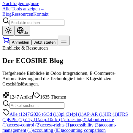
Nachfrageprognose
Alle Tools anzeigen
→
Blog
Ressourcen
Kontakt
de
Anmelden
Jetzt starten
Einblicke & Ressourcen
Der ECOSIRE Blog
Tiefgehende Einblicke in Odoo-Integrationen, E-Commerce-
Automatisierung und die Technologie hinter KI-gestützten
Geschäftslösungen.
1247
Artikel
1635
Themen
Alle (1247)
2026
(
6
)
3d
(
1
)
3pl
(
3
)
4pl
(
1
)
AP-AR
(
1
)
HR
(
1
)
IFRS
(
1
)
KPIs
(
1
)
a11y
(
1
)
a2p-10dlc
(
1
)
ab-testing
(
5
)
about-ecosire
(
1
)
access-control
(
2
)
access-rights
(
1
)
accessibility
(
3
)
account-
management
(
1
)
accounting
(
83
)
accounting-comparison