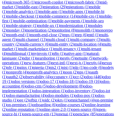
(
4
)
microsoft-365
(
1
)
microsoft-copilot
(
1
)
microsoft-fabric
(
3
)
mid-
market
(
3
)
middle-east
(
3
)
migration
(
29
)
migrations
(
1
)
mobile
(
1
)
mobile-analytics
(
1
)
mobile-app
(
1
)
mobile-apps
(
1
)
mobile-bi
(
1
)
mobile-checkout
(
1
)
mobile-commerce
(
14
)
mobile-cro
(
1
)
mobile-
first
(
1
)
mobile-optimization
(
1
)
mobile-payments
(
1
)
mobile-seo
(
1
)
mobile-strategy
(
1
)
mobile-ux
(
1
)
modernization
(
1
)
modules
(
2
)
monday
(
3
)
monetization
(
2
)
monitoring
(
8
)
monolith
(
1
)
monorepo
(
2
)
month-end
(
1
)
month-end-close
(
2
)
mps
(
1
)
mrp
(
6
)
mtd
(
1
)
multi-
agent
(
5
)
multi-channel
(
13
)
multi-cloud
(
1
)
multi-company
(
3
)
multi-
country
(
2
)
multi-currency
(
6
)
multi-entity
(
2
)
multi-location
(
4
)
multi-
market
(
1
)
multi-marketplace
(
1
)
multi-tenancy
(
1
)
multi-tenant
(
4
)
multilingual
(
1
)
myinvois
(
1
)
n8n
(
1
)
native-app
(
1
)
natural-
language
(
2
)
ndpr
(
1
)
nearshoring
(
1
)
nestjs
(
5
)
netsuite
(
5
)
network-
operations
(
1
)
new-features
(
3
)
next-intl
(
1
)
next-js
(
1
)
nextjs
(
4
)
nexus
(
2
)
nfe
(
1
)
nginx
(
1
)
nigeria
(
3
)
nis2
(
1
)
nist
(
1
)
nlp
(
1
)
no-code
(
6
)
nodejs
(
1
)
nonprofit
(
4
)
nonprofit-analytics
(
1
)
noon
(
2
)
nps
(
1
)
oauth
(
1
)
oauth2
(
2
)
observability
(
4
)
occupancy
(
1
)
ocr
(
2
)
odoo
(
446
)
odoo
19
(
1
)
odoo versions
(
1
)
odoo-17
(
1
)
odoo-18
(
1
)
odoo-19
(
16
)
odoo-
accounting
(
6
)
odoo-crm
(
5
)
odoo-development
(
8
)
odoo-
implementation
(
1
)
odoo-integration
(
1
)
odoo-inventory
(
5
)
odoo-iot
(
1
)
odoo-manufacturing
(
4
)
odoo-modules
(
1
)
odoo-pos
(
1
)
odoo-
studio
(
1
)
oee
(
2
)
ofbiz
(
1
)
oidc
(
2
)
okrs
(
1
)
omnichannel
(
4
)
on-premise
(
1
)
on-premises
(
1
)
onboarding
(
6
)
online-courses
(
2
)
online-learning
(
2
)
online-reputation
(
1
)
online-store-2.0
(
1
)
open-source
(
6
)
open-
source-bi
(
1
)
open-source-erp
(
13
)
openai
(
1
)
openclaw
(
85
)
operations