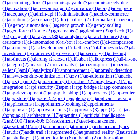
(
1
)
accounting-firms
(
1
)
accounts-payable
(
3
)
accounts-receivable
(
1
)
activation
(
1
)
activecampaign
(
2
)
acumatica
(
1
)
ada
(
2
)
adempiere
(
1
)
adequacy
(
1
)
admin-api
(
1
)
administration
(
1
)
adobe-commerce
(
2
)
adoption
(
2
)
aerospace
(
1
)
afip
(
1
)
africa
(
2
)
aftermarket
(
1
)
agency
(
13
)
agency-automation
(
1
)
agency-growth
(
2
)
agency-scaling
(
1
)
agentforce
(
1
)
agile
(
2
)
agreements
(
1
)
agriculture
(
3
)
agritech
(
1
)
ai
(
62
)
ai-agent
(
1
)
ai-agents
(
38
)
ai-analytics
(
2
)
ai-architecture
(
2
)
ai-
assistants
(
1
)
ai-automation
(
6
)
ai-bot
(
1
)
ai-chatbot
(
1
)
ai-comparison
(
1
)
ai-content
(
1
)
ai-development
(
1
)
ai-ethics
(
1
)
ai-frameworks
(
2
)
ai-
investment
(
1
)
ai-queries
(
1
)
ai-search
(
3
)
ai-security
(
1
)
ai-testing
(
1
)
ai-threats
(
1
)
alerting
(
2
)
alexa
(
1
)
alibaba
(
1
)
aliexpress
(
1
)
all-in-one
(
2
)
allegro
(
2
)
amazon
(
7
)
amazon-ads
(
1
)
amazon-ppc
(
1
)
amazon-
seller
(
1
)
aml
(
1
)
analytics
(
40
)
announcement
(
1
)
anomaly-detection
(
1
)
answer-engine-optimization
(
1
)
aov
(
1
)
ap-automation
(
1
)
apache
(
1
)
apcs
(
1
)
api
(
22
)
api-economy
(
1
)
api-first
(
2
)
api-gateway
(
1
)
api-
integration
(
3
)
api-security
(
2
)
apm
(
1
)
app-bridge
(
1
)
app-commerce
(
1
)
app-development
(
2
)
app-publishing
(
1
)
app-review
(
1
)
app-router
(
1
)
app-store
(
1
)
apparel
(
3
)
appi
(
1
)
apple-pay
(
1
)
applicant-tracking
(
1
)
applications
(
1
)
appointment-booking
(
2
)
appointments
(
1
)
appraisals
(
1
)
approval-chains
(
1
)
approvals
(
3
)
apps
(
1
)
ar
(
1
)
ar-
shopping
(
1
)
architecture
(
17
)
argentina
(
1
)
artificial-intelligence
(
2
)
as9100
(
1
)
asc-606
(
3
)
assessment
(
2
)
asset-management
(
4
)
assistant
(
1
)
ato
(
1
)
attribution
(
1
)
attrition
(
1
)
audience-analytics
(
1
)
audit
(
7
)
audit-trail
(
1
)
augmented
(
1
)
augmented-reality
(
2
)
australia
(
2
)
australia-gst
(
1
)
authentication
(
6
)
authentik
(
2
)
authorization