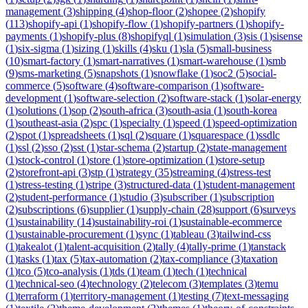
management
(
3
)
shipping
(
4
)
shop-floor
(
2
)
shopee
(
2
)
shopify
(
113
)
shopify-api
(
1
)
shopify-flow
(
1
)
shopify-partners
(
1
)
shopify-
payments
(
1
)
shopify-plus
(
8
)
shopifyql
(
1
)
simulation
(
3
)
sis
(
1
)
sisense
(
1
)
six-sigma
(
1
)
sizing
(
1
)
skills
(
4
)
sku
(
1
)
sla
(
5
)
small-business
(
10
)
smart-factory
(
1
)
smart-narratives
(
1
)
smart-warehouse
(
1
)
smb
(
9
)
sms-marketing
(
5
)
snapshots
(
1
)
snowflake
(
1
)
soc2
(
5
)
social-
commerce
(
5
)
software
(
4
)
software-comparison
(
1
)
software-
development
(
1
)
software-selection
(
2
)
software-stack
(
1
)
solar-energy
(
1
)
solutions
(
1
)
sop
(
2
)
south-africa
(
3
)
south-asia
(
1
)
south-korea
(
1
)
southeast-asia
(
2
)
spc
(
1
)
specialty
(
1
)
speed
(
1
)
speed-optimization
(
2
)
spot
(
1
)
spreadsheets
(
1
)
sql
(
2
)
square
(
1
)
squarespace
(
1
)
ssdlc
(
1
)
ssl
(
2
)
sso
(
2
)
sst
(
1
)
star-schema
(
2
)
startup
(
2
)
state-management
(
1
)
stock-control
(
1
)
store
(
1
)
store-optimization
(
1
)
store-setup
(
2
)
storefront-api
(
3
)
stp
(
1
)
strategy
(
35
)
streaming
(
4
)
stress-test
(
1
)
stress-testing
(
1
)
stripe
(
3
)
structured-data
(
1
)
student-management
(
2
)
student-performance
(
1
)
studio
(
3
)
subscriber
(
1
)
subscription
(
2
)
subscriptions
(
6
)
supplier
(
1
)
supply-chain
(
28
)
support
(
6
)
surveys
(
1
)
sustainability
(
14
)
sustainability-roi
(
1
)
sustainable-ecommerce
(
1
)
sustainable-procurement
(
1
)
sync
(
1
)
tableau
(
3
)
tailwind-css
(
1
)
takealot
(
1
)
talent-acquisition
(
2
)
tally
(
4
)
tally-prime
(
1
)
tanstack
(
1
)
tasks
(
1
)
tax
(
5
)
tax-automation
(
2
)
tax-compliance
(
3
)
taxation
(
1
)
tco
(
5
)
tco-analysis
(
1
)
tds
(
1
)
team
(
1
)
tech
(
1
)
technical
(
1
)
technical-seo
(
4
)
technology
(
2
)
telecom
(
3
)
templates
(
3
)
temu
(
1
)
terraform
(
1
)
territory-management
(
1
)
testing
(
7
)
text-messaging