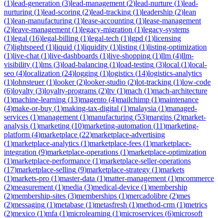
(
1
)
lead-generation
(
3
)
lead-management
(
2
)
lead-nurture
(
1
)
lead-
nurturing
(
1
)
lead-scoring
(
2
)
lead-tracking
(
1
)
leadership
(
2
)
lean
(
1
)
lean-manufacturing
(
1
)
lease-accounting
(
1
)
lease-management
(
2
)
leave-management
(
1
)
legacy-migration
(
1
)
legacy-systems
(
1
)
legal
(
16
)
legal-billing
(
1
)
legal-tech
(
1
)
lgpd
(
1
)
licensing
(
7
)
lightspeed
(
1
)
liquid
(
1
)
liquidity
(
1
)
listing
(
1
)
listing-optimization
(
1
)
live-chat
(
1
)
live-dashboards
(
1
)
live-shopping
(
1
)
llm
(
4
)
llm-
visibility
(
1
)
lms
(
3
)
load-balancing
(
1
)
load-testing
(
3
)
local
(
1
)
local-
seo
(
4
)
localization
(
24
)
logging
(
1
)
logistics
(
14
)
logistics-analytics
(
1
)
lohnsteuer
(
1
)
looker
(
2
)
looker-studio
(
2
)
lot-tracking
(
1
)
low-code
(
6
)
loyalty
(
3
)
loyalty-programs
(
2
)
ltv
(
1
)
mach
(
1
)
mach-architecture
(
1
)
machine-learning
(
13
)
magento
(
4
)
mailchimp
(
1
)
maintenance
(
4
)
make-or-buy
(
1
)
making-tax-digital
(
1
)
malaysia
(
1
)
managed-
services
(
1
)
management
(
1
)
manufacturing
(
53
)
margins
(
2
)
market-
analysis
(
1
)
marketing
(
10
)
marketing-automation
(
11
)
marketing-
platform
(
4
)
marketplace
(
22
)
marketplace-advertising
(
1
)
marketplace-analytics
(
1
)
marketplace-fees
(
1
)
marketplace-
integration
(
9
)
marketplace-operations
(
1
)
marketplace-optimization
(
1
)
marketplace-performance
(
1
)
marketplace-seller-operations
(
17
)
marketplace-selling
(
9
)
marketplace-strategy
(
1
)
markets
(
1
)
markets-pro
(
1
)
master-data
(
1
)
matter-management
(
1
)
mcommerce
(
2
)
measurement
(
1
)
media
(
3
)
medical-device
(
1
)
membership
(
2
)
membership-sites
(
3
)
memberships
(
1
)
mercadolibre
(
2
)
mes
(
2
)
messaging
(
1
)
metabase
(
1
)
metasfresh
(
1
)
method-crm
(
1
)
metrics
(
2
)
mexico
(
1
)
mfa
(
1
)
microlearning
(
1
)
microservices
(
6
)
microsoft