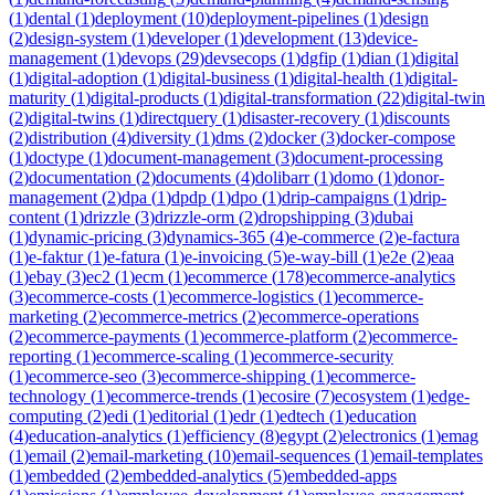
(
1
)
dental
(
1
)
deployment
(
10
)
deployment-pipelines
(
1
)
design
(
2
)
design-system
(
1
)
developer
(
1
)
development
(
13
)
device-
management
(
1
)
devops
(
29
)
devsecops
(
1
)
dgfip
(
1
)
dian
(
1
)
digital
(
1
)
digital-adoption
(
1
)
digital-business
(
1
)
digital-health
(
1
)
digital-
maturity
(
1
)
digital-products
(
1
)
digital-transformation
(
22
)
digital-twin
(
2
)
digital-twins
(
1
)
directquery
(
1
)
disaster-recovery
(
1
)
discounts
(
2
)
distribution
(
4
)
diversity
(
1
)
dms
(
2
)
docker
(
3
)
docker-compose
(
1
)
doctype
(
1
)
document-management
(
3
)
document-processing
(
2
)
documentation
(
2
)
documents
(
4
)
dolibarr
(
1
)
domo
(
1
)
donor-
management
(
2
)
dpa
(
1
)
dpdp
(
1
)
dpo
(
1
)
drip-campaigns
(
1
)
drip-
content
(
1
)
drizzle
(
3
)
drizzle-orm
(
2
)
dropshipping
(
3
)
dubai
(
1
)
dynamic-pricing
(
3
)
dynamics-365
(
4
)
e-commerce
(
2
)
e-factura
(
1
)
e-faktur
(
1
)
e-fatura
(
1
)
e-invoicing
(
5
)
e-way-bill
(
1
)
e2e
(
2
)
eaa
(
1
)
ebay
(
3
)
ec2
(
1
)
ecm
(
1
)
ecommerce
(
178
)
ecommerce-analytics
(
3
)
ecommerce-costs
(
1
)
ecommerce-logistics
(
1
)
ecommerce-
marketing
(
2
)
ecommerce-metrics
(
2
)
ecommerce-operations
(
2
)
ecommerce-payments
(
1
)
ecommerce-platform
(
2
)
ecommerce-
reporting
(
1
)
ecommerce-scaling
(
1
)
ecommerce-security
(
1
)
ecommerce-seo
(
3
)
ecommerce-shipping
(
1
)
ecommerce-
technology
(
1
)
ecommerce-trends
(
1
)
ecosire
(
7
)
ecosystem
(
1
)
edge-
computing
(
2
)
edi
(
1
)
editorial
(
1
)
edr
(
1
)
edtech
(
1
)
education
(
4
)
education-analytics
(
1
)
efficiency
(
8
)
egypt
(
2
)
electronics
(
1
)
emag
(
1
)
email
(
2
)
email-marketing
(
10
)
email-sequences
(
1
)
email-templates
(
1
)
embedded
(
2
)
embedded-analytics
(
5
)
embedded-apps