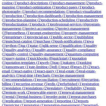
costing
(
1
)
product-descriptions
(
1
)
product-management
(
2
)
product-
mapping
(
1
)
product-optimization
(
1
)
product-pages
(
1
)
product-
photography
(
1
)
product-recommendations
(
1
)
product-visualization
(
1
)
production
(
7
)
production-dashboards
(
1
)
production-management
(
1
)
production-planning
(
2
)
production-scheduling
(
1
)
productivity
(
9
)
productization
(
1
)
products
(
1
)
professional-services
(
4
)
program-
management
(
1
)
project-accounting
(
2
)
project-management
(
19
)
prometheus
(
1
)
prompt-engineering
(
1
)
property-management
(
5
)
proprietary
(
1
)
provincial-tax
(
1
)
public-sector
(
1
)
publishing
(
1
)
punchout-catalog
(
1
)
purchase
(
3
)
push-notifications
(
1
)
pwa
(
1
)
python
(
5
)
qa
(
1
)
qatar
(
1
)
qlik-sense
(
1
)
qualification
(
1
)
quality
(
3
)
quality-analytics
(
1
)
quality-assurance
(
1
)
quality-compliance
(
1
)
quality-control
(
2
)
quality-management
(
2
)
quantum-computing
(
1
)
query-tuning
(
1
)
quickbooks
(
8
)
quickstart
(
1
)
quotation
(
1
)
quotation-templates
(
1
)
qweb
(
3
)
rag
(
1
)
rakuten
(
1
)
ranking
(
1
)
ransomware
(
1
)
rate-limiting
(
3
)
rdl
(
1
)
react
(
8
)
react-19
(
2
)
react-
email
(
1
)
react-native
(
1
)
react-query
(
1
)
real-estate
(
5
)
real-estate-
analytics
(
1
)
real-time
(
4
)
recharts
(
1
)
recipe-management
(
1
)
recommendations
(
1
)
reconciliation
(
1
)
recruitment
(
6
)
recurring-
billing
(
1
)
recurring-revenue
(
5
)
redis
(
2
)
refurbished
(
1
)
registration
(
1
)
regulation
(
1
)
regulations
(
2
)
regulatory
(
3
)
reliability
(
2
)
remix
(
2
)
remote-work
(
2
)
renewable-energy
(
1
)
renewal-management
(
1
)
rental
(
3
)
rental-business
(
1
)
reorder-point
(
1
)
repeat-purchases
(
1
)
replication
(
1
)
report-generation
(
1
)
reporting
(
12
)
reports
(
3
)
repricing
(
1
)
reputation
(
1
)
reputation-management
(
2
)
reserved-