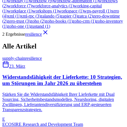
(
1
)
workday
(
1
)
workflow
(
9
)
workflow-automation
(
1
)
workflows
(
2
)
workforce
(
7
)
workforce-analytics
(
1
)
working-capital
(
1
)
workplace
(
1
)
workshops
(
1
)
workspace
(
1
)
wps-payroll
(
1
)
xero
(
4
)
xml
(
1
)
xml-rpc
(
3
)
zalando
(
5
)
zapier
(
3
)
zatca
(
2
)
zero-downtime
(
2
)
zero-trust
(
3
)
zoho
(
2
)
zoho-books
(
1
)
zoho-crm
(
1
)
zoho-inventory
(
1
)
zoho-one
(
1
)
zustand
(
1
)
2 Ergebnisse
resilience
Alle Artikel
supply-chain
resilience
23. März
Widerstandsfähigkeit der Lieferkette: 10 Strategien,
um Störungen im Jahr 2026 zu überstehen
Stärken Sie die Widerstandsfähigkeit Ihrer Lieferkette mit Dual
Sourcing, Sicherheitsbestandsmodellen, Nearshoring, digitalen
Zwillingen, Lieferantendiversifizierung und ERP-gesteuerten
Transparenzstrategien.
E
ECOSIRE Research and Development Team