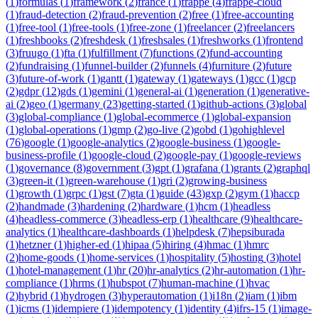
(
1
)
formulas
(
1
)
framework
(
2
)
france
(
1
)
frappe
(
4
)
frappe-cloud
(
1
)
fraud-detection
(
2
)
fraud-prevention
(
2
)
free
(
1
)
free-accounting
(
1
)
free-tool
(
1
)
free-tools
(
1
)
free-zone
(
1
)
freelancer
(
2
)
freelancers
(
1
)
freshbooks
(
2
)
freshdesk
(
1
)
freshsales
(
1
)
freshworks
(
1
)
frontend
(
3
)
fruugo
(
1
)
fta
(
1
)
fulfillment
(
7
)
functions
(
2
)
fund-accounting
(
2
)
fundraising
(
1
)
funnel-builder
(
2
)
funnels
(
4
)
furniture
(
2
)
future
(
3
)
future-of-work
(
1
)
gantt
(
1
)
gateway
(
1
)
gateways
(
1
)
gcc
(
1
)
gcp
(
2
)
gdpr
(
12
)
gds
(
1
)
gemini
(
1
)
general-ai
(
1
)
generation
(
1
)
generative-
ai
(
2
)
geo
(
1
)
germany
(
23
)
getting-started
(
1
)
github-actions
(
3
)
global
(
3
)
global-compliance
(
1
)
global-ecommerce
(
1
)
global-expansion
(
1
)
global-operations
(
1
)
gmp
(
2
)
go-live
(
2
)
gobd
(
1
)
gohighlevel
(
76
)
google
(
1
)
google-analytics
(
2
)
google-business
(
1
)
google-
business-profile
(
1
)
google-cloud
(
2
)
google-pay
(
1
)
google-reviews
(
1
)
governance
(
8
)
government
(
3
)
gpt
(
1
)
grafana
(
1
)
grants
(
2
)
graphql
(
3
)
green-it
(
1
)
green-warehouse
(
1
)
gri
(
2
)
growing-business
(
1
)
growth
(
1
)
grpc
(
1
)
gst
(
7
)
gta
(
1
)
guide
(
43
)
gxp
(
2
)
gym
(
1
)
haccp
(
2
)
handmade
(
3
)
hardening
(
2
)
hardware
(
1
)
hcm
(
1
)
headless
(
4
)
headless-commerce
(
3
)
headless-erp
(
1
)
healthcare
(
9
)
healthcare-
analytics
(
1
)
healthcare-dashboards
(
1
)
helpdesk
(
7
)
hepsiburada
(
1
)
hetzner
(
1
)
higher-ed
(
1
)
hipaa
(
5
)
hiring
(
4
)
hmac
(
1
)
hmrc
(
2
)
home-goods
(
1
)
home-services
(
1
)
hospitality
(
5
)
hosting
(
3
)
hotel
(
1
)
hotel-management
(
1
)
hr
(
20
)
hr-analytics
(
2
)
hr-automation
(
1
)
hr-
compliance
(
1
)
hrms
(
1
)
hubspot
(
7
)
human-machine
(
1
)
hvac
(
2
)
hybrid
(
1
)
hydrogen
(
3
)
hyperautomation
(
1
)
i18n
(
2
)
iam
(
1
)
ibm
(
1
)
icms
(
1
)
idempiere
(
1
)
idempotency
(
1
)
identity
(
4
)
ifrs-15
(
1
)
image-