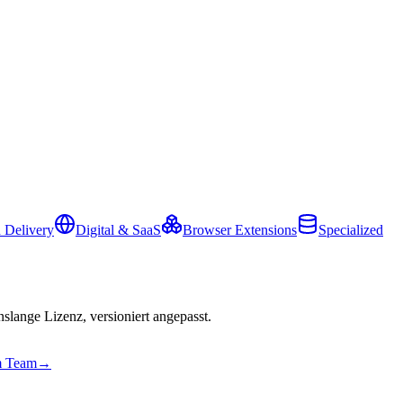
 Delivery
Digital & SaaS
Browser Extensions
Specialized
slange Lizenz, versioniert angepasst.
em Team
→