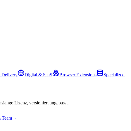
 Delivery
Digital & SaaS
Browser Extensions
Specialized
slange Lizenz, versioniert angepasst.
em Team
→