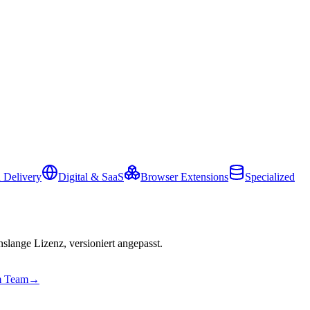
 Delivery
Digital & SaaS
Browser Extensions
Specialized
slange Lizenz, versioniert angepasst.
em Team
→