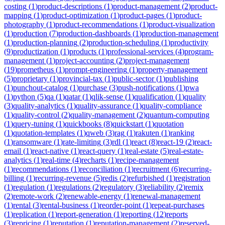
costing
(
1
)
product-descriptions
(
1
)
product-management
(
2
)
product-
mapping
(
1
)
product-optimization
(
1
)
product-pages
(
1
)
product-
photography
(
1
)
product-recommendations
(
1
)
product-visualization
(
1
)
production
(
7
)
production-dashboards
(
1
)
production-management
(
1
)
production-planning
(
2
)
production-scheduling
(
1
)
productivity
(
9
)
productization
(
1
)
products
(
1
)
professional-services
(
4
)
program-
management
(
1
)
project-accounting
(
2
)
project-management
(
19
)
prometheus
(
1
)
prompt-engineering
(
1
)
property-management
(
5
)
proprietary
(
1
)
provincial-tax
(
1
)
public-sector
(
1
)
publishing
(
1
)
punchout-catalog
(
1
)
purchase
(
3
)
push-notifications
(
1
)
pwa
(
1
)
python
(
5
)
qa
(
1
)
qatar
(
1
)
qlik-sense
(
1
)
qualification
(
1
)
quality
(
3
)
quality-analytics
(
1
)
quality-assurance
(
1
)
quality-compliance
(
1
)
quality-control
(
2
)
quality-management
(
2
)
quantum-computing
(
1
)
query-tuning
(
1
)
quickbooks
(
8
)
quickstart
(
1
)
quotation
(
1
)
quotation-templates
(
1
)
qweb
(
3
)
rag
(
1
)
rakuten
(
1
)
ranking
(
1
)
ransomware
(
1
)
rate-limiting
(
3
)
rdl
(
1
)
react
(
8
)
react-19
(
2
)
react-
email
(
1
)
react-native
(
1
)
react-query
(
1
)
real-estate
(
5
)
real-estate-
analytics
(
1
)
real-time
(
4
)
recharts
(
1
)
recipe-management
(
1
)
recommendations
(
1
)
reconciliation
(
1
)
recruitment
(
6
)
recurring-
billing
(
1
)
recurring-revenue
(
5
)
redis
(
2
)
refurbished
(
1
)
registration
(
1
)
regulation
(
1
)
regulations
(
2
)
regulatory
(
3
)
reliability
(
2
)
remix
(
2
)
remote-work
(
2
)
renewable-energy
(
1
)
renewal-management
(
1
)
rental
(
3
)
rental-business
(
1
)
reorder-point
(
1
)
repeat-purchases
(
1
)
replication
(
1
)
report-generation
(
1
)
reporting
(
12
)
reports
(
3
)
repricing
(
1
)
reputation
(
1
)
reputation-management
(
2
)
reserved-