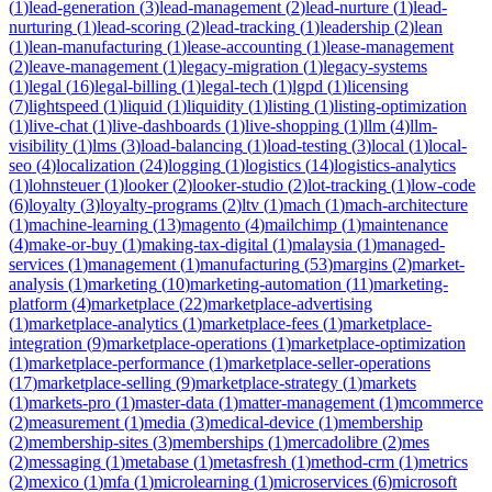
(
1
)
lead-generation
(
3
)
lead-management
(
2
)
lead-nurture
(
1
)
lead-
nurturing
(
1
)
lead-scoring
(
2
)
lead-tracking
(
1
)
leadership
(
2
)
lean
(
1
)
lean-manufacturing
(
1
)
lease-accounting
(
1
)
lease-management
(
2
)
leave-management
(
1
)
legacy-migration
(
1
)
legacy-systems
(
1
)
legal
(
16
)
legal-billing
(
1
)
legal-tech
(
1
)
lgpd
(
1
)
licensing
(
7
)
lightspeed
(
1
)
liquid
(
1
)
liquidity
(
1
)
listing
(
1
)
listing-optimization
(
1
)
live-chat
(
1
)
live-dashboards
(
1
)
live-shopping
(
1
)
llm
(
4
)
llm-
visibility
(
1
)
lms
(
3
)
load-balancing
(
1
)
load-testing
(
3
)
local
(
1
)
local-
seo
(
4
)
localization
(
24
)
logging
(
1
)
logistics
(
14
)
logistics-analytics
(
1
)
lohnsteuer
(
1
)
looker
(
2
)
looker-studio
(
2
)
lot-tracking
(
1
)
low-code
(
6
)
loyalty
(
3
)
loyalty-programs
(
2
)
ltv
(
1
)
mach
(
1
)
mach-architecture
(
1
)
machine-learning
(
13
)
magento
(
4
)
mailchimp
(
1
)
maintenance
(
4
)
make-or-buy
(
1
)
making-tax-digital
(
1
)
malaysia
(
1
)
managed-
services
(
1
)
management
(
1
)
manufacturing
(
53
)
margins
(
2
)
market-
analysis
(
1
)
marketing
(
10
)
marketing-automation
(
11
)
marketing-
platform
(
4
)
marketplace
(
22
)
marketplace-advertising
(
1
)
marketplace-analytics
(
1
)
marketplace-fees
(
1
)
marketplace-
integration
(
9
)
marketplace-operations
(
1
)
marketplace-optimization
(
1
)
marketplace-performance
(
1
)
marketplace-seller-operations
(
17
)
marketplace-selling
(
9
)
marketplace-strategy
(
1
)
markets
(
1
)
markets-pro
(
1
)
master-data
(
1
)
matter-management
(
1
)
mcommerce
(
2
)
measurement
(
1
)
media
(
3
)
medical-device
(
1
)
membership
(
2
)
membership-sites
(
3
)
memberships
(
1
)
mercadolibre
(
2
)
mes
(
2
)
messaging
(
1
)
metabase
(
1
)
metasfresh
(
1
)
method-crm
(
1
)
metrics
(
2
)
mexico
(
1
)
mfa
(
1
)
microlearning
(
1
)
microservices
(
6
)
microsoft