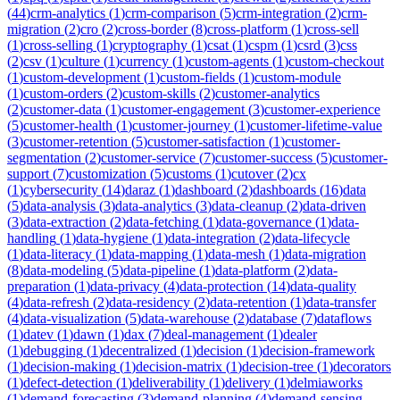
(
44
)
crm-analytics
(
1
)
crm-comparison
(
5
)
crm-integration
(
2
)
crm-
migration
(
2
)
cro
(
2
)
cross-border
(
8
)
cross-platform
(
1
)
cross-sell
(
1
)
cross-selling
(
1
)
cryptography
(
1
)
csat
(
1
)
cspm
(
1
)
csrd
(
3
)
css
(
2
)
csv
(
1
)
culture
(
1
)
currency
(
1
)
custom-agents
(
1
)
custom-checkout
(
1
)
custom-development
(
1
)
custom-fields
(
1
)
custom-module
(
1
)
custom-orders
(
2
)
custom-skills
(
2
)
customer-analytics
(
2
)
customer-data
(
1
)
customer-engagement
(
3
)
customer-experience
(
5
)
customer-health
(
1
)
customer-journey
(
1
)
customer-lifetime-value
(
3
)
customer-retention
(
5
)
customer-satisfaction
(
1
)
customer-
segmentation
(
2
)
customer-service
(
7
)
customer-success
(
5
)
customer-
support
(
7
)
customization
(
5
)
customs
(
1
)
cutover
(
2
)
cx
(
1
)
cybersecurity
(
14
)
daraz
(
1
)
dashboard
(
2
)
dashboards
(
16
)
data
(
5
)
data-analysis
(
3
)
data-analytics
(
3
)
data-cleanup
(
2
)
data-driven
(
3
)
data-extraction
(
2
)
data-fetching
(
1
)
data-governance
(
1
)
data-
handling
(
1
)
data-hygiene
(
1
)
data-integration
(
2
)
data-lifecycle
(
1
)
data-literacy
(
1
)
data-mapping
(
1
)
data-mesh
(
1
)
data-migration
(
8
)
data-modeling
(
5
)
data-pipeline
(
1
)
data-platform
(
2
)
data-
preparation
(
1
)
data-privacy
(
4
)
data-protection
(
14
)
data-quality
(
4
)
data-refresh
(
2
)
data-residency
(
2
)
data-retention
(
1
)
data-transfer
(
4
)
data-visualization
(
5
)
data-warehouse
(
2
)
database
(
7
)
dataflows
(
1
)
datev
(
1
)
dawn
(
1
)
dax
(
7
)
deal-management
(
1
)
dealer
(
1
)
debugging
(
1
)
decentralized
(
1
)
decision
(
1
)
decision-framework
(
1
)
decision-making
(
1
)
decision-matrix
(
1
)
decision-tree
(
1
)
decorators
(
1
)
defect-detection
(
1
)
deliverability
(
1
)
delivery
(
1
)
delmiaworks
(
1
)
demand-forecasting
(
3
)
demand-planning
(
4
)
demand-sensing