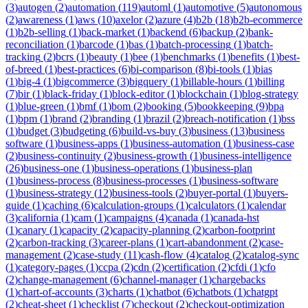
(
3
)
autogen
(
2
)
automation
(
119
)
automl
(
1
)
automotive
(
5
)
autonomous
(
2
)
awareness
(
1
)
aws
(
10
)
axelor
(
2
)
azure
(
4
)
b2b
(
18
)
b2b-ecommerce
(
1
)
b2b-selling
(
1
)
back-market
(
1
)
backend
(
6
)
backup
(
2
)
bank-
reconciliation
(
1
)
barcode
(
1
)
bas
(
1
)
batch-processing
(
1
)
batch-
tracking
(
2
)
bcrs
(
1
)
beauty
(
1
)
bee
(
1
)
benchmarks
(
1
)
benefits
(
1
)
best-
of-breed
(
1
)
best-practices
(
6
)
bi-comparison
(
8
)
bi-tools
(
1
)
bias
(
1
)
big-4
(
1
)
bigcommerce
(
3
)
bigquery
(
1
)
billable-hours
(
1
)
billing
(
7
)
bir
(
1
)
black-friday
(
1
)
block-editor
(
1
)
blockchain
(
1
)
blog-strategy
(
1
)
blue-green
(
1
)
bmf
(
1
)
bom
(
2
)
booking
(
5
)
bookkeeping
(
9
)
bpa
(
1
)
bpm
(
1
)
brand
(
2
)
branding
(
1
)
brazil
(
2
)
breach-notification
(
1
)
bss
(
1
)
budget
(
3
)
budgeting
(
6
)
build-vs-buy
(
3
)
business
(
13
)
business
software
(
1
)
business-apps
(
1
)
business-automation
(
1
)
business-case
(
2
)
business-continuity
(
2
)
business-growth
(
1
)
business-intelligence
(
26
)
business-one
(
1
)
business-operations
(
1
)
business-plan
(
1
)
business-process
(
8
)
business-processes
(
1
)
business-software
(
1
)
business-strategy
(
12
)
business-tools
(
2
)
buyer-portal
(
1
)
buyers-
guide
(
1
)
caching
(
6
)
calculation-groups
(
1
)
calculators
(
1
)
calendar
(
3
)
california
(
1
)
cam
(
1
)
campaigns
(
4
)
canada
(
1
)
canada-hst
(
1
)
canary
(
1
)
capacity
(
2
)
capacity-planning
(
2
)
carbon-footprint
(
2
)
carbon-tracking
(
3
)
career-plans
(
1
)
cart-abandonment
(
2
)
case-
management
(
2
)
case-study
(
11
)
cash-flow
(
4
)
catalog
(
2
)
catalog-sync
(
1
)
category-pages
(
1
)
ccpa
(
2
)
cdn
(
2
)
certification
(
2
)
cfdi
(
1
)
cfo
(
2
)
change-management
(
6
)
channel-manager
(
1
)
chargebacks
(
1
)
chart-of-accounts
(
3
)
charts
(
1
)
chatbot
(
6
)
chatbots
(
1
)
chatgpt
(
2
)
cheat-sheet
(
1
)
checklist
(
7
)
checkout
(
2
)
checkout-optimization