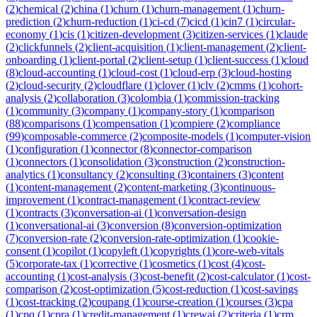
(
2
)
chemical
(
2
)
china
(
1
)
churn
(
1
)
churn-management
(
1
)
churn-
prediction
(
2
)
churn-reduction
(
1
)
ci-cd
(
7
)
cicd
(
1
)
cin7
(
1
)
circular-
economy
(
1
)
cis
(
1
)
citizen-development
(
3
)
citizen-services
(
1
)
claude
(
2
)
clickfunnels
(
2
)
client-acquisition
(
1
)
client-management
(
2
)
client-
onboarding
(
1
)
client-portal
(
2
)
client-setup
(
1
)
client-success
(
1
)
cloud
(
8
)
cloud-accounting
(
1
)
cloud-cost
(
1
)
cloud-erp
(
3
)
cloud-hosting
(
2
)
cloud-security
(
2
)
cloudflare
(
1
)
clover
(
1
)
clv
(
2
)
cmms
(
1
)
cohort-
analysis
(
2
)
collaboration
(
3
)
colombia
(
1
)
commission-tracking
(
1
)
community
(
3
)
company
(
1
)
company-story
(
1
)
comparison
(
88
)
comparisons
(
1
)
compensation
(
1
)
compiere
(
2
)
compliance
(
99
)
composable-commerce
(
2
)
composite-models
(
1
)
computer-vision
(
1
)
configuration
(
1
)
connector
(
8
)
connector-comparison
(
1
)
connectors
(
1
)
consolidation
(
3
)
construction
(
2
)
construction-
analytics
(
1
)
consultancy
(
2
)
consulting
(
3
)
containers
(
3
)
content
(
1
)
content-management
(
2
)
content-marketing
(
3
)
continuous-
improvement
(
1
)
contract-management
(
1
)
contract-review
(
1
)
contracts
(
3
)
conversation-ai
(
1
)
conversation-design
(
1
)
conversational-ai
(
3
)
conversion
(
8
)
conversion-optimization
(
7
)
conversion-rate
(
2
)
conversion-rate-optimization
(
1
)
cookie-
consent
(
1
)
copilot
(
1
)
copyleft
(
1
)
copyrights
(
1
)
core-web-vitals
(
5
)
corporate-tax
(
1
)
corrective
(
1
)
cosmetics
(
1
)
cost
(
4
)
cost-
accounting
(
1
)
cost-analysis
(
3
)
cost-benefit
(
2
)
cost-calculator
(
1
)
cost-
comparison
(
2
)
cost-optimization
(
5
)
cost-reduction
(
1
)
cost-savings
(
1
)
cost-tracking
(
2
)
coupang
(
1
)
course-creation
(
1
)
courses
(
3
)
cpa
(
1
)
cpq
(
1
)
cpra
(
1
)
credit-management
(
1
)
crewai
(
2
)
criteria
(
1
)
crm