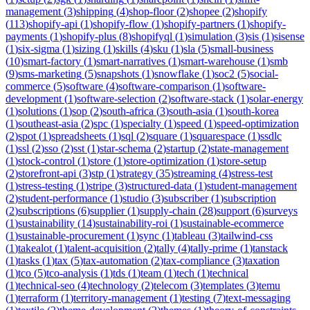
management
(
3
)
shipping
(
4
)
shop-floor
(
2
)
shopee
(
2
)
shopify
(
113
)
shopify-api
(
1
)
shopify-flow
(
1
)
shopify-partners
(
1
)
shopify-
payments
(
1
)
shopify-plus
(
8
)
shopifyql
(
1
)
simulation
(
3
)
sis
(
1
)
sisense
(
1
)
six-sigma
(
1
)
sizing
(
1
)
skills
(
4
)
sku
(
1
)
sla
(
5
)
small-business
(
10
)
smart-factory
(
1
)
smart-narratives
(
1
)
smart-warehouse
(
1
)
smb
(
9
)
sms-marketing
(
5
)
snapshots
(
1
)
snowflake
(
1
)
soc2
(
5
)
social-
commerce
(
5
)
software
(
4
)
software-comparison
(
1
)
software-
development
(
1
)
software-selection
(
2
)
software-stack
(
1
)
solar-energy
(
1
)
solutions
(
1
)
sop
(
2
)
south-africa
(
3
)
south-asia
(
1
)
south-korea
(
1
)
southeast-asia
(
2
)
spc
(
1
)
specialty
(
1
)
speed
(
1
)
speed-optimization
(
2
)
spot
(
1
)
spreadsheets
(
1
)
sql
(
2
)
square
(
1
)
squarespace
(
1
)
ssdlc
(
1
)
ssl
(
2
)
sso
(
2
)
sst
(
1
)
star-schema
(
2
)
startup
(
2
)
state-management
(
1
)
stock-control
(
1
)
store
(
1
)
store-optimization
(
1
)
store-setup
(
2
)
storefront-api
(
3
)
stp
(
1
)
strategy
(
35
)
streaming
(
4
)
stress-test
(
1
)
stress-testing
(
1
)
stripe
(
3
)
structured-data
(
1
)
student-management
(
2
)
student-performance
(
1
)
studio
(
3
)
subscriber
(
1
)
subscription
(
2
)
subscriptions
(
6
)
supplier
(
1
)
supply-chain
(
28
)
support
(
6
)
surveys
(
1
)
sustainability
(
14
)
sustainability-roi
(
1
)
sustainable-ecommerce
(
1
)
sustainable-procurement
(
1
)
sync
(
1
)
tableau
(
3
)
tailwind-css
(
1
)
takealot
(
1
)
talent-acquisition
(
2
)
tally
(
4
)
tally-prime
(
1
)
tanstack
(
1
)
tasks
(
1
)
tax
(
5
)
tax-automation
(
2
)
tax-compliance
(
3
)
taxation
(
1
)
tco
(
5
)
tco-analysis
(
1
)
tds
(
1
)
team
(
1
)
tech
(
1
)
technical
(
1
)
technical-seo
(
4
)
technology
(
2
)
telecom
(
3
)
templates
(
3
)
temu
(
1
)
terraform
(
1
)
territory-management
(
1
)
testing
(
7
)
text-messaging