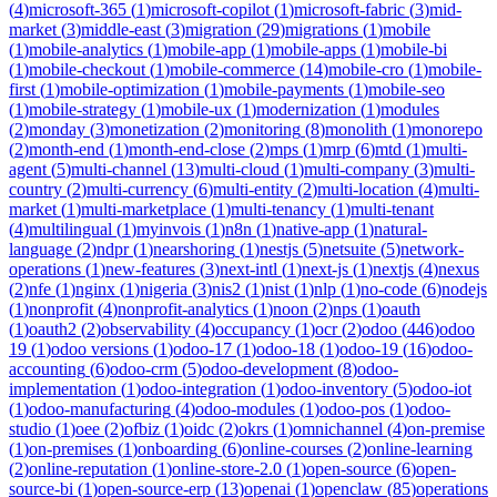
(
4
)
microsoft-365
(
1
)
microsoft-copilot
(
1
)
microsoft-fabric
(
3
)
mid-
market
(
3
)
middle-east
(
3
)
migration
(
29
)
migrations
(
1
)
mobile
(
1
)
mobile-analytics
(
1
)
mobile-app
(
1
)
mobile-apps
(
1
)
mobile-bi
(
1
)
mobile-checkout
(
1
)
mobile-commerce
(
14
)
mobile-cro
(
1
)
mobile-
first
(
1
)
mobile-optimization
(
1
)
mobile-payments
(
1
)
mobile-seo
(
1
)
mobile-strategy
(
1
)
mobile-ux
(
1
)
modernization
(
1
)
modules
(
2
)
monday
(
3
)
monetization
(
2
)
monitoring
(
8
)
monolith
(
1
)
monorepo
(
2
)
month-end
(
1
)
month-end-close
(
2
)
mps
(
1
)
mrp
(
6
)
mtd
(
1
)
multi-
agent
(
5
)
multi-channel
(
13
)
multi-cloud
(
1
)
multi-company
(
3
)
multi-
country
(
2
)
multi-currency
(
6
)
multi-entity
(
2
)
multi-location
(
4
)
multi-
market
(
1
)
multi-marketplace
(
1
)
multi-tenancy
(
1
)
multi-tenant
(
4
)
multilingual
(
1
)
myinvois
(
1
)
n8n
(
1
)
native-app
(
1
)
natural-
language
(
2
)
ndpr
(
1
)
nearshoring
(
1
)
nestjs
(
5
)
netsuite
(
5
)
network-
operations
(
1
)
new-features
(
3
)
next-intl
(
1
)
next-js
(
1
)
nextjs
(
4
)
nexus
(
2
)
nfe
(
1
)
nginx
(
1
)
nigeria
(
3
)
nis2
(
1
)
nist
(
1
)
nlp
(
1
)
no-code
(
6
)
nodejs
(
1
)
nonprofit
(
4
)
nonprofit-analytics
(
1
)
noon
(
2
)
nps
(
1
)
oauth
(
1
)
oauth2
(
2
)
observability
(
4
)
occupancy
(
1
)
ocr
(
2
)
odoo
(
446
)
odoo
19
(
1
)
odoo versions
(
1
)
odoo-17
(
1
)
odoo-18
(
1
)
odoo-19
(
16
)
odoo-
accounting
(
6
)
odoo-crm
(
5
)
odoo-development
(
8
)
odoo-
implementation
(
1
)
odoo-integration
(
1
)
odoo-inventory
(
5
)
odoo-iot
(
1
)
odoo-manufacturing
(
4
)
odoo-modules
(
1
)
odoo-pos
(
1
)
odoo-
studio
(
1
)
oee
(
2
)
ofbiz
(
1
)
oidc
(
2
)
okrs
(
1
)
omnichannel
(
4
)
on-premise
(
1
)
on-premises
(
1
)
onboarding
(
6
)
online-courses
(
2
)
online-learning
(
2
)
online-reputation
(
1
)
online-store-2.0
(
1
)
open-source
(
6
)
open-
source-bi
(
1
)
open-source-erp
(
13
)
openai
(
1
)
openclaw
(
85
)
operations