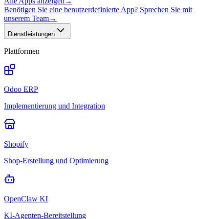
Alle Apps anzeigen
→
Benötigen Sie eine benutzerdefinierte App? Sprechen Sie mit
unserem Team
→
Dienstleistungen
Plattformen
Odoo ERP
Implementierung und Integration
Shopify
Shop-Erstellung und Optimierung
OpenClaw KI
KI-Agenten-Bereitstellung