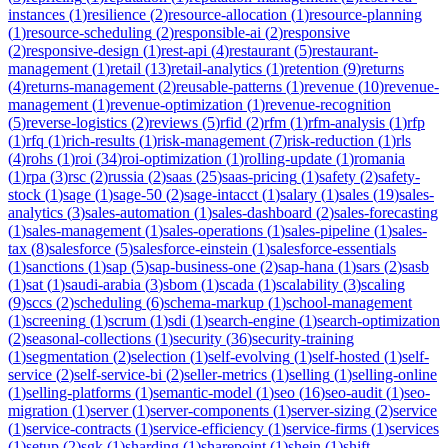
instances
(
1
)
resilience
(
2
)
resource-allocation
(
1
)
resource-planning
(
1
)
resource-scheduling
(
2
)
responsible-ai
(
2
)
responsive
(
2
)
responsive-design
(
1
)
rest-api
(
4
)
restaurant
(
5
)
restaurant-
management
(
1
)
retail
(
13
)
retail-analytics
(
1
)
retention
(
9
)
returns
(
4
)
returns-management
(
2
)
reusable-patterns
(
1
)
revenue
(
10
)
revenue-
management
(
1
)
revenue-optimization
(
1
)
revenue-recognition
(
5
)
reverse-logistics
(
2
)
reviews
(
5
)
rfid
(
2
)
rfm
(
1
)
rfm-analysis
(
1
)
rfp
(
1
)
rfq
(
1
)
rich-results
(
1
)
risk-management
(
7
)
risk-reduction
(
1
)
rls
(
4
)
rohs
(
1
)
roi
(
34
)
roi-optimization
(
1
)
rolling-update
(
1
)
romania
(
1
)
rpa
(
3
)
rsc
(
2
)
russia
(
2
)
saas
(
25
)
saas-pricing
(
1
)
safety
(
2
)
safety-
stock
(
1
)
sage
(
1
)
sage-50
(
2
)
sage-intacct
(
1
)
salary
(
1
)
sales
(
19
)
sales-
analytics
(
3
)
sales-automation
(
1
)
sales-dashboard
(
2
)
sales-forecasting
(
1
)
sales-management
(
1
)
sales-operations
(
1
)
sales-pipeline
(
1
)
sales-
tax
(
8
)
salesforce
(
5
)
salesforce-einstein
(
1
)
salesforce-essentials
(
1
)
sanctions
(
1
)
sap
(
5
)
sap-business-one
(
2
)
sap-hana
(
1
)
sars
(
2
)
sasb
(
1
)
sat
(
1
)
saudi-arabia
(
3
)
sbom
(
1
)
scada
(
1
)
scalability
(
3
)
scaling
(
9
)
sccs
(
2
)
scheduling
(
6
)
schema-markup
(
1
)
school-management
(
1
)
screening
(
1
)
scrum
(
1
)
sdi
(
1
)
search-engine
(
1
)
search-optimization
(
2
)
seasonal-collections
(
1
)
security
(
36
)
security-training
(
1
)
segmentation
(
2
)
selection
(
1
)
self-evolving
(
1
)
self-hosted
(
1
)
self-
service
(
2
)
self-service-bi
(
2
)
seller-metrics
(
1
)
selling
(
1
)
selling-online
(
1
)
selling-platforms
(
1
)
semantic-model
(
1
)
seo
(
16
)
seo-audit
(
1
)
seo-
migration
(
1
)
server
(
1
)
server-components
(
1
)
server-sizing
(
2
)
service
(
1
)
service-contracts
(
1
)
service-efficiency
(
1
)
service-firms
(
1
)
services
(
1
)
setup
(
2
)
sgk
(
1
)
sharding
(
1
)
sharepoint
(
1
)
shein
(
1
)
shift-