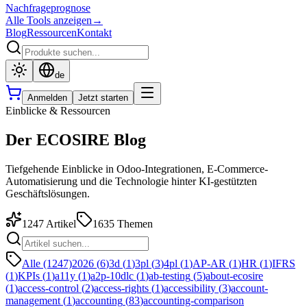
Nachfrageprognose
Alle Tools anzeigen
→
Blog
Ressourcen
Kontakt
de
Anmelden
Jetzt starten
Einblicke & Ressourcen
Der ECOSIRE Blog
Tiefgehende Einblicke in Odoo-Integrationen, E-Commerce-
Automatisierung und die Technologie hinter KI-gestützten
Geschäftslösungen.
1247
Artikel
1635
Themen
Alle (1247)
2026
(
6
)
3d
(
1
)
3pl
(
3
)
4pl
(
1
)
AP-AR
(
1
)
HR
(
1
)
IFRS
(
1
)
KPIs
(
1
)
a11y
(
1
)
a2p-10dlc
(
1
)
ab-testing
(
5
)
about-ecosire
(
1
)
access-control
(
2
)
access-rights
(
1
)
accessibility
(
3
)
account-
management
(
1
)
accounting
(
83
)
accounting-comparison