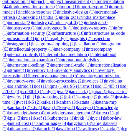
optimization
(
1
)
impact
(
1
)
impact-measurement
(
1
)
implementation
(
44
)
implementation-partner
(
1
)
import
(
1
)
import-export
(
1
)
import-
mode
(
1
)
incident-response
(
3
)
inclusive-design
(
1
)
incremental-
refresh
(
2
)
indexing
(
1
)
india
(
5
)
india-gst
(
2
)
india-marketplace
(
1
)
indonesia
(
2
)
industry
(
4
)
industry-4-0
(
17
)
industry-5-0
(
1
)
industry-erp
(
1
)
industry-specific
(
1
)
industry-wrappers
(
1
)
infor
(
1
)
information-security
(
2
)
infrastructure
(
10
)
infrastructure-as-code
(
1
)
infusionsoft
(
1
)
inp
(
1
)
insightly
(
1
)
insights
(
2
)
inspection
(
1
)
instagram
(
1
)
instagram-shopping
(
2
)
installation
(
1
)
integration
(
63
)
intellectual-property
(
1
)
inter-company
(
1
)
intercompany
(
4
)
internal-controls
(
1
)
internal-documentation
(
1
)
international
(
11
)
international-expansion
(
1
)
international-logistics
(
1
)
international-selling
(
2
)
international-trade
(
1
)
internationalization
(
2
)
intranet
(
1
)
inventory
(
33
)
inventory-analytics
(
1
)
inventory-
forecasting
(
1
)
inventory-management
(
5
)
inventory-optimization
(
1
)
inventory-sync
(
4
)
invoice-processing
(
2
)
invoices
(
1
)
invoicing
(
1
)
ios-android
(
1
)
iot
(
11
)
iqms
(
1
)
isa-95
(
1
)
isms
(
1
)
iso-13485
(
1
)
iso-
27001
(
3
)
iso-9001
(
1
)
italy
(
1
)
iva
(
2
)
jamstack
(
1
)
japan
(
2
)
javascript
(
1
)
jewelry
(
1
)
jit
(
1
)
job-costing
(
2
)
jpk
(
1
)
json-rpc
(
2
)
jumia
(
1
)
just-in-
time
(
1
)
jwt
(
1
)
k6
(
2
)
kafka
(
1
)
kanban
(
3
)
katana
(
1
)
katana-mrp
(
1
)
kaufland
(
2
)
kdv
(
1
)
keap
(
2
)
kenya
(
1
)
klaviyo
(
1
)
knowledge
(
1
)
knowledge-base
(
4
)
knowledge-management
(
2
)
korea
(
1
)
kpi
(
3
)
kpis
(
3
)
kra
(
1
)
ksef
(
1
)
kubernetes
(
1
)
kvkk
(
1
)
kyc
(
1
)
labor-law
(
1
)
landed-cost
(
1
)
landing-pages
(
4
)
langchain
(
3
)
large-datasets
(
1
)
latin-america
(
3
)
launch
(
1
)
law-firm
(
1
)
law-firms
(
1
)
lazada
(
1
)
lcp