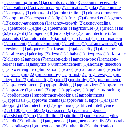
(
1
)
accounting-firms
(
1
)
accounts-payable
(
3
)
accounts-receivable
(
1
)
activation
(
1
)
activecampaign
(
2
)
acumatica
(
1
)
ada
(
2
)
adempiere
(
1
)
adequacy
(
1
)
admin-api
(
1
)
administration
(
1
)
adobe-commerce
(
2
)
adoption
(
2
)
aerospace
(
1
)
afip
(
1
)
africa
(
2
)
aftermarket
(
1
)
agency
(
13
)
agency-automation
(
1
)
agency-growth
(
2
)
agency-scaling
(
1
)
agentforce
(
1
)
agile
(
2
)
agreements
(
1
)
agriculture
(
3
)
agritech
(
1
)
ai
(
62
)
ai-agent
(
1
)
ai-agents
(
38
)
ai-analytics
(
2
)
ai-architecture
(
2
)
ai-
assistants
(
1
)
ai-automation
(
6
)
ai-bot
(
1
)
ai-chatbot
(
1
)
ai-comparison
(
1
)
ai-content
(
1
)
ai-development
(
1
)
ai-ethics
(
1
)
ai-frameworks
(
2
)
ai-
investment
(
1
)
ai-queries
(
1
)
ai-search
(
3
)
ai-security
(
1
)
ai-testing
(
1
)
ai-threats
(
1
)
alerting
(
2
)
alexa
(
1
)
alibaba
(
1
)
aliexpress
(
1
)
all-in-one
(
2
)
allegro
(
2
)
amazon
(
7
)
amazon-ads
(
1
)
amazon-ppc
(
1
)
amazon-
seller
(
1
)
aml
(
1
)
analytics
(
40
)
announcement
(
1
)
anomaly-detection
(
1
)
answer-engine-optimization
(
1
)
aov
(
1
)
ap-automation
(
1
)
apache
(
1
)
apcs
(
1
)
api
(
22
)
api-economy
(
1
)
api-first
(
2
)
api-gateway
(
1
)
api-
integration
(
3
)
api-security
(
2
)
apm
(
1
)
app-bridge
(
1
)
app-commerce
(
1
)
app-development
(
2
)
app-publishing
(
1
)
app-review
(
1
)
app-router
(
1
)
app-store
(
1
)
apparel
(
3
)
appi
(
1
)
apple-pay
(
1
)
applicant-tracking
(
1
)
applications
(
1
)
appointment-booking
(
2
)
appointments
(
1
)
appraisals
(
1
)
approval-chains
(
1
)
approvals
(
3
)
apps
(
1
)
ar
(
1
)
ar-
shopping
(
1
)
architecture
(
17
)
argentina
(
1
)
artificial-intelligence
(
2
)
as9100
(
1
)
asc-606
(
3
)
assessment
(
2
)
asset-management
(
4
)
assistant
(
1
)
ato
(
1
)
attribution
(
1
)
attrition
(
1
)
audience-analytics
(
1
)
audit
(
7
)
audit-trail
(
1
)
augmented
(
1
)
augmented-reality
(
2
)
australia
(
2
)
australia-gst
(
1
)
authentication
(
6
)
authentik
(
2
)
authorization