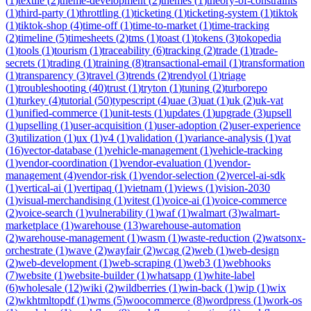
(
1
)
textile
(
2
)
theme-development
(
2
)
themes
(
1
)
theory-of-constraints
(
1
)
third-party
(
1
)
throttling
(
1
)
ticketing
(
1
)
ticketing-system
(
1
)
tiktok
(
1
)
tiktok-shop
(
4
)
time-off
(
1
)
time-to-market
(
1
)
time-tracking
(
2
)
timeline
(
5
)
timesheets
(
2
)
tms
(
1
)
toast
(
1
)
tokens
(
3
)
tokopedia
(
1
)
tools
(
1
)
tourism
(
1
)
traceability
(
6
)
tracking
(
2
)
trade
(
1
)
trade-
secrets
(
1
)
trading
(
1
)
training
(
8
)
transactional-email
(
1
)
transformation
(
1
)
transparency
(
3
)
travel
(
3
)
trends
(
2
)
trendyol
(
1
)
triage
(
1
)
troubleshooting
(
40
)
trust
(
1
)
tryton
(
1
)
tuning
(
2
)
turborepo
(
1
)
turkey
(
4
)
tutorial
(
50
)
typescript
(
4
)
uae
(
3
)
uat
(
1
)
uk
(
2
)
uk-vat
(
1
)
unified-commerce
(
1
)
unit-tests
(
1
)
updates
(
1
)
upgrade
(
3
)
upsell
(
1
)
upselling
(
1
)
user-acquisition
(
1
)
user-adoption
(
2
)
user-experience
(
3
)
utilization
(
1
)
ux
(
1
)
v4
(
1
)
validation
(
1
)
variance-analysis
(
1
)
vat
(
16
)
vector-database
(
1
)
vehicle-management
(
1
)
vehicle-tracking
(
1
)
vendor-coordination
(
1
)
vendor-evaluation
(
1
)
vendor-
management
(
4
)
vendor-risk
(
1
)
vendor-selection
(
2
)
vercel-ai-sdk
(
1
)
vertical-ai
(
1
)
vertipaq
(
1
)
vietnam
(
1
)
views
(
1
)
vision-2030
(
1
)
visual-merchandising
(
1
)
vitest
(
1
)
voice-ai
(
1
)
voice-commerce
(
2
)
voice-search
(
1
)
vulnerability
(
1
)
waf
(
1
)
walmart
(
3
)
walmart-
marketplace
(
1
)
warehouse
(
13
)
warehouse-automation
(
2
)
warehouse-management
(
1
)
wasm
(
1
)
waste-reduction
(
2
)
watsonx-
orchestrate
(
1
)
wave
(
2
)
wayfair
(
2
)
wcag
(
2
)
web
(
1
)
web-design
(
2
)
web-development
(
1
)
web-scraping
(
1
)
web3
(
1
)
webhooks
(
7
)
website
(
1
)
website-builder
(
1
)
whatsapp
(
1
)
white-label
(
6
)
wholesale
(
12
)
wiki
(
2
)
wildberries
(
1
)
win-back
(
1
)
wip
(
1
)
wix
(
2
)
wkhtmltopdf
(
1
)
wms
(
5
)
woocommerce
(
8
)
wordpress
(
1
)
work-os