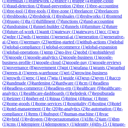
(
1
)
formulas
(
1
)
framework
(
2
)
france
(
1
)
frappe
(
4
)
frappe-cloud
(
1
)
fraud-detection
(
2
)
fraud-prevention
(
2
)
free
(
1
)
free-accounting
(
1
)
free-tool
(
1
)
free-tools
(
1
)
free-zone
(
1
)
freelancer
(
2
)
freelancers
(
1
)
freshbooks
(
2
)
freshdesk
(
1
)
freshsales
(
1
)
freshworks
(
1
)
frontend
(
3
)
fruugo
(
1
)
fta
(
1
)
fulfillment
(
7
)
functions
(
2
)
fund-accounting
(
2
)
fundraising
(
1
)
funnel-builder
(
2
)
funnels
(
4
)
furniture
(
2
)
future
(
3
)
future-of-work
(
1
)
gantt
(
1
)
gateway
(
1
)
gateways
(
1
)
gcc
(
1
)
gcp
(
2
)
gdpr
(
12
)
gds
(
1
)
gemini
(
1
)
general-ai
(
1
)
generation
(
1
)
generative-
ai
(
2
)
geo
(
1
)
germany
(
23
)
getting-started
(
1
)
github-actions
(
3
)
global
(
3
)
global-compliance
(
1
)
global-ecommerce
(
1
)
global-expansion
(
1
)
global-operations
(
1
)
gmp
(
2
)
go-live
(
2
)
gobd
(
1
)
gohighlevel
(
76
)
google
(
1
)
google-analytics
(
2
)
google-business
(
1
)
google-
business-profile
(
1
)
google-cloud
(
2
)
google-pay
(
1
)
google-reviews
(
1
)
governance
(
8
)
government
(
3
)
gpt
(
1
)
grafana
(
1
)
grants
(
2
)
graphql
(
3
)
green-it
(
1
)
green-warehouse
(
1
)
gri
(
2
)
growing-business
(
1
)
growth
(
1
)
grpc
(
1
)
gst
(
7
)
gta
(
1
)
guide
(
43
)
gxp
(
2
)
gym
(
1
)
haccp
(
2
)
handmade
(
3
)
hardening
(
2
)
hardware
(
1
)
hcm
(
1
)
headless
(
4
)
headless-commerce
(
3
)
headless-erp
(
1
)
healthcare
(
9
)
healthcare-
analytics
(
1
)
healthcare-dashboards
(
1
)
helpdesk
(
7
)
hepsiburada
(
1
)
hetzner
(
1
)
higher-ed
(
1
)
hipaa
(
5
)
hiring
(
4
)
hmac
(
1
)
hmrc
(
2
)
home-goods
(
1
)
home-services
(
1
)
hospitality
(
5
)
hosting
(
3
)
hotel
(
1
)
hotel-management
(
1
)
hr
(
20
)
hr-analytics
(
2
)
hr-automation
(
1
)
hr-
compliance
(
1
)
hrms
(
1
)
hubspot
(
7
)
human-machine
(
1
)
hvac
(
2
)
hybrid
(
1
)
hydrogen
(
3
)
hyperautomation
(
1
)
i18n
(
2
)
iam
(
1
)
ibm
(
1
)
icms
(
1
)
idempiere
(
1
)
idempotency
(
1
)
identity
(
4
)
ifrs-15
(
1
)
image-