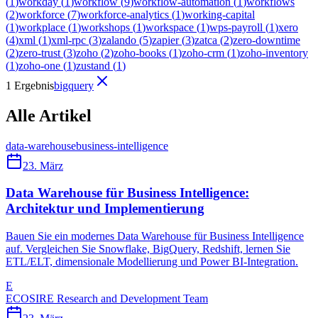
(
1
)
workday
(
1
)
workflow
(
9
)
workflow-automation
(
1
)
workflows
(
2
)
workforce
(
7
)
workforce-analytics
(
1
)
working-capital
(
1
)
workplace
(
1
)
workshops
(
1
)
workspace
(
1
)
wps-payroll
(
1
)
xero
(
4
)
xml
(
1
)
xml-rpc
(
3
)
zalando
(
5
)
zapier
(
3
)
zatca
(
2
)
zero-downtime
(
2
)
zero-trust
(
3
)
zoho
(
2
)
zoho-books
(
1
)
zoho-crm
(
1
)
zoho-inventory
(
1
)
zoho-one
(
1
)
zustand
(
1
)
1 Ergebnis
bigquery
Alle Artikel
data-warehouse
business-intelligence
23. März
Data Warehouse für Business Intelligence:
Architektur und Implementierung
Bauen Sie ein modernes Data Warehouse für Business Intelligence
auf. Vergleichen Sie Snowflake, BigQuery, Redshift, lernen Sie
ETL/ELT, dimensionale Modellierung und Power BI-Integration.
E
ECOSIRE Research and Development Team