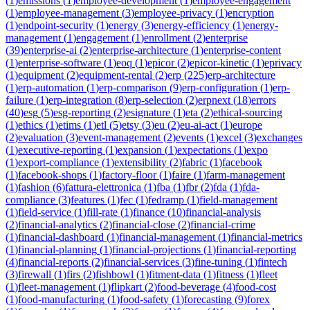
(
1
)
emissions
(
1
)
employee-development
(
1
)
employee-engagement
(
1
)
employee-management
(
3
)
employee-privacy
(
1
)
encryption
(
1
)
endpoint-security
(
1
)
energy
(
3
)
energy-efficiency
(
1
)
energy-
management
(
1
)
engagement
(
1
)
enrollment
(
2
)
enterprise
(
39
)
enterprise-ai
(
2
)
enterprise-architecture
(
1
)
enterprise-content
(
1
)
enterprise-software
(
1
)
eoq
(
1
)
epicor
(
2
)
epicor-kinetic
(
1
)
eprivacy
(
1
)
equipment
(
2
)
equipment-rental
(
2
)
erp
(
225
)
erp-architecture
(
1
)
erp-automation
(
1
)
erp-comparison
(
9
)
erp-configuration
(
1
)
erp-
failure
(
1
)
erp-integration
(
8
)
erp-selection
(
2
)
erpnext
(
18
)
errors
(
40
)
esg
(
5
)
esg-reporting
(
2
)
esignature
(
1
)
eta
(
2
)
ethical-sourcing
(
1
)
ethics
(
1
)
etims
(
1
)
etl
(
5
)
etsy
(
3
)
eu
(
2
)
eu-ai-act
(
1
)
europe
(
2
)
evaluation
(
3
)
event-management
(
2
)
events
(
1
)
excel
(
3
)
exchanges
(
1
)
executive-reporting
(
1
)
expansion
(
1
)
expectations
(
1
)
expo
(
1
)
export-compliance
(
1
)
extensibility
(
2
)
fabric
(
1
)
facebook
(
1
)
facebook-shops
(
1
)
factory-floor
(
1
)
faire
(
1
)
farm-management
(
1
)
fashion
(
6
)
fattura-elettronica
(
1
)
fba
(
1
)
fbr
(
2
)
fda
(
1
)
fda-
compliance
(
3
)
features
(
1
)
fec
(
1
)
fedramp
(
1
)
field-management
(
1
)
field-service
(
1
)
fill-rate
(
1
)
finance
(
10
)
financial-analysis
(
2
)
financial-analytics
(
2
)
financial-close
(
2
)
financial-crime
(
1
)
financial-dashboard
(
1
)
financial-management
(
1
)
financial-metrics
(
1
)
financial-planning
(
1
)
financial-projections
(
1
)
financial-reporting
(
4
)
financial-reports
(
2
)
financial-services
(
3
)
fine-tuning
(
1
)
fintech
(
3
)
firewall
(
1
)
firs
(
2
)
fishbowl
(
1
)
fitment-data
(
1
)
fitness
(
1
)
fleet
(
1
)
fleet-management
(
1
)
flipkart
(
2
)
food-beverage
(
4
)
food-cost
(
1
)
food-manufacturing
(
1
)
food-safety
(
1
)
forecasting
(
9
)
forex