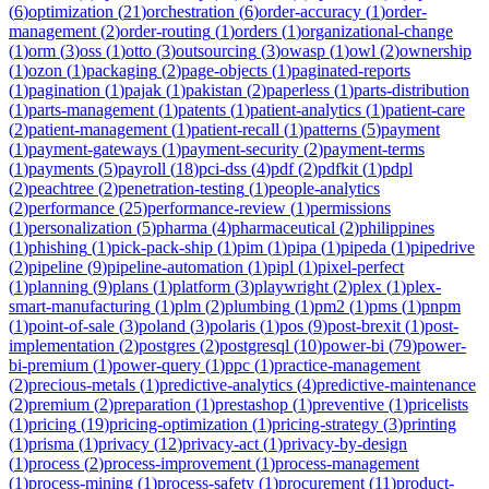
(
6
)
optimization
(
21
)
orchestration
(
6
)
order-accuracy
(
1
)
order-
management
(
2
)
order-routing
(
1
)
orders
(
1
)
organizational-change
(
1
)
orm
(
3
)
oss
(
1
)
otto
(
3
)
outsourcing
(
3
)
owasp
(
1
)
owl
(
2
)
ownership
(
1
)
ozon
(
1
)
packaging
(
2
)
page-objects
(
1
)
paginated-reports
(
1
)
pagination
(
1
)
pajak
(
1
)
pakistan
(
2
)
paperless
(
1
)
parts-distribution
(
1
)
parts-management
(
1
)
patents
(
1
)
patient-analytics
(
1
)
patient-care
(
2
)
patient-management
(
1
)
patient-recall
(
1
)
patterns
(
5
)
payment
(
1
)
payment-gateways
(
1
)
payment-security
(
2
)
payment-terms
(
1
)
payments
(
5
)
payroll
(
18
)
pci-dss
(
4
)
pdf
(
2
)
pdfkit
(
1
)
pdpl
(
2
)
peachtree
(
2
)
penetration-testing
(
1
)
people-analytics
(
2
)
performance
(
25
)
performance-review
(
1
)
permissions
(
1
)
personalization
(
5
)
pharma
(
4
)
pharmaceutical
(
2
)
philippines
(
1
)
phishing
(
1
)
pick-pack-ship
(
1
)
pim
(
1
)
pipa
(
1
)
pipeda
(
1
)
pipedrive
(
2
)
pipeline
(
9
)
pipeline-automation
(
1
)
pipl
(
1
)
pixel-perfect
(
1
)
planning
(
9
)
plans
(
1
)
platform
(
3
)
playwright
(
2
)
plex
(
1
)
plex-
smart-manufacturing
(
1
)
plm
(
2
)
plumbing
(
1
)
pm2
(
1
)
pms
(
1
)
pnpm
(
1
)
point-of-sale
(
3
)
poland
(
3
)
polaris
(
1
)
pos
(
9
)
post-brexit
(
1
)
post-
implementation
(
2
)
postgres
(
2
)
postgresql
(
10
)
power-bi
(
79
)
power-
bi-premium
(
1
)
power-query
(
1
)
ppc
(
1
)
practice-management
(
2
)
precious-metals
(
1
)
predictive-analytics
(
4
)
predictive-maintenance
(
2
)
premium
(
2
)
preparation
(
1
)
prestashop
(
1
)
preventive
(
1
)
pricelists
(
1
)
pricing
(
19
)
pricing-optimization
(
1
)
pricing-strategy
(
3
)
printing
(
1
)
prisma
(
1
)
privacy
(
12
)
privacy-act
(
1
)
privacy-by-design
(
1
)
process
(
2
)
process-improvement
(
1
)
process-management
(
1
)
process-mining
(
1
)
process-safety
(
1
)
procurement
(
11
)
product-