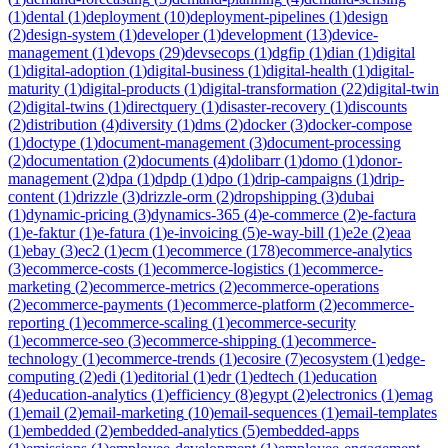
(
1
)
dental
(
1
)
deployment
(
10
)
deployment-pipelines
(
1
)
design
(
2
)
design-system
(
1
)
developer
(
1
)
development
(
13
)
device-
management
(
1
)
devops
(
29
)
devsecops
(
1
)
dgfip
(
1
)
dian
(
1
)
digital
(
1
)
digital-adoption
(
1
)
digital-business
(
1
)
digital-health
(
1
)
digital-
maturity
(
1
)
digital-products
(
1
)
digital-transformation
(
22
)
digital-twin
(
2
)
digital-twins
(
1
)
directquery
(
1
)
disaster-recovery
(
1
)
discounts
(
2
)
distribution
(
4
)
diversity
(
1
)
dms
(
2
)
docker
(
3
)
docker-compose
(
1
)
doctype
(
1
)
document-management
(
3
)
document-processing
(
2
)
documentation
(
2
)
documents
(
4
)
dolibarr
(
1
)
domo
(
1
)
donor-
management
(
2
)
dpa
(
1
)
dpdp
(
1
)
dpo
(
1
)
drip-campaigns
(
1
)
drip-
content
(
1
)
drizzle
(
3
)
drizzle-orm
(
2
)
dropshipping
(
3
)
dubai
(
1
)
dynamic-pricing
(
3
)
dynamics-365
(
4
)
e-commerce
(
2
)
e-factura
(
1
)
e-faktur
(
1
)
e-fatura
(
1
)
e-invoicing
(
5
)
e-way-bill
(
1
)
e2e
(
2
)
eaa
(
1
)
ebay
(
3
)
ec2
(
1
)
ecm
(
1
)
ecommerce
(
178
)
ecommerce-analytics
(
3
)
ecommerce-costs
(
1
)
ecommerce-logistics
(
1
)
ecommerce-
marketing
(
2
)
ecommerce-metrics
(
2
)
ecommerce-operations
(
2
)
ecommerce-payments
(
1
)
ecommerce-platform
(
2
)
ecommerce-
reporting
(
1
)
ecommerce-scaling
(
1
)
ecommerce-security
(
1
)
ecommerce-seo
(
3
)
ecommerce-shipping
(
1
)
ecommerce-
technology
(
1
)
ecommerce-trends
(
1
)
ecosire
(
7
)
ecosystem
(
1
)
edge-
computing
(
2
)
edi
(
1
)
editorial
(
1
)
edr
(
1
)
edtech
(
1
)
education
(
4
)
education-analytics
(
1
)
efficiency
(
8
)
egypt
(
2
)
electronics
(
1
)
emag
(
1
)
email
(
2
)
email-marketing
(
10
)
email-sequences
(
1
)
email-templates
(
1
)
embedded
(
2
)
embedded-analytics
(
5
)
embedded-apps