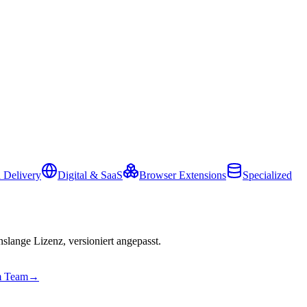
 Delivery
Digital & SaaS
Browser Extensions
Specialized
slange Lizenz, versioniert angepasst.
em Team
→