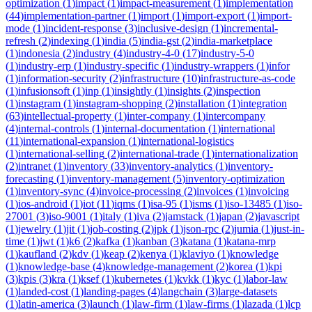
optimization
(
1
)
impact
(
1
)
impact-measurement
(
1
)
implementation
(
44
)
implementation-partner
(
1
)
import
(
1
)
import-export
(
1
)
import-
mode
(
1
)
incident-response
(
3
)
inclusive-design
(
1
)
incremental-
refresh
(
2
)
indexing
(
1
)
india
(
5
)
india-gst
(
2
)
india-marketplace
(
1
)
indonesia
(
2
)
industry
(
4
)
industry-4-0
(
17
)
industry-5-0
(
1
)
industry-erp
(
1
)
industry-specific
(
1
)
industry-wrappers
(
1
)
infor
(
1
)
information-security
(
2
)
infrastructure
(
10
)
infrastructure-as-code
(
1
)
infusionsoft
(
1
)
inp
(
1
)
insightly
(
1
)
insights
(
2
)
inspection
(
1
)
instagram
(
1
)
instagram-shopping
(
2
)
installation
(
1
)
integration
(
63
)
intellectual-property
(
1
)
inter-company
(
1
)
intercompany
(
4
)
internal-controls
(
1
)
internal-documentation
(
1
)
international
(
11
)
international-expansion
(
1
)
international-logistics
(
1
)
international-selling
(
2
)
international-trade
(
1
)
internationalization
(
2
)
intranet
(
1
)
inventory
(
33
)
inventory-analytics
(
1
)
inventory-
forecasting
(
1
)
inventory-management
(
5
)
inventory-optimization
(
1
)
inventory-sync
(
4
)
invoice-processing
(
2
)
invoices
(
1
)
invoicing
(
1
)
ios-android
(
1
)
iot
(
11
)
iqms
(
1
)
isa-95
(
1
)
isms
(
1
)
iso-13485
(
1
)
iso-
27001
(
3
)
iso-9001
(
1
)
italy
(
1
)
iva
(
2
)
jamstack
(
1
)
japan
(
2
)
javascript
(
1
)
jewelry
(
1
)
jit
(
1
)
job-costing
(
2
)
jpk
(
1
)
json-rpc
(
2
)
jumia
(
1
)
just-in-
time
(
1
)
jwt
(
1
)
k6
(
2
)
kafka
(
1
)
kanban
(
3
)
katana
(
1
)
katana-mrp
(
1
)
kaufland
(
2
)
kdv
(
1
)
keap
(
2
)
kenya
(
1
)
klaviyo
(
1
)
knowledge
(
1
)
knowledge-base
(
4
)
knowledge-management
(
2
)
korea
(
1
)
kpi
(
3
)
kpis
(
3
)
kra
(
1
)
ksef
(
1
)
kubernetes
(
1
)
kvkk
(
1
)
kyc
(
1
)
labor-law
(
1
)
landed-cost
(
1
)
landing-pages
(
4
)
langchain
(
3
)
large-datasets
(
1
)
latin-america
(
3
)
launch
(
1
)
law-firm
(
1
)
law-firms
(
1
)
lazada
(
1
)
lcp