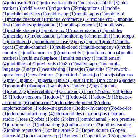
(
4
)
microsoft-365
(
1
)
microsoft-copilot
(
1
)
microsoft-fabric
(
3
)
mid-
market
(
3
)
middle-east
(
3
)
migration
(
29
)
migrations
(
1
)
mobile
(
1
)
mobile-analytics
(
1
)
mobile-app
(
1
)
mobile-apps
(
1
)
mobile-bi
(
1
)
mobile-checkout
(
1
)
mobile-commerce
(
14
)
mobile-cro
(
1
)
mobile-
first
(
1
)
mobile-optimization
(
1
)
mobile-payments
(
1
)
mobile-seo
(
1
)
mobile-strategy
(
1
)
mobile-ux
(
1
)
modernization
(
1
)
modules
(
2
)
monday
(
3
)
monetization
(
2
)
monitoring
(
8
)
monolith
(
1
)
monorepo
(
2
)
month-end
(
1
)
month-end-close
(
2
)
mps
(
1
)
mrp
(
6
)
mtd
(
1
)
multi-
agent
(
5
)
multi-channel
(
13
)
multi-cloud
(
1
)
multi-company
(
3
)
multi-
country
(
2
)
multi-currency
(
6
)
multi-entity
(
2
)
multi-location
(
4
)
multi-
market
(
1
)
multi-marketplace
(
1
)
multi-tenancy
(
1
)
multi-tenant
(
4
)
multilingual
(
1
)
myinvois
(
1
)
n8n
(
1
)
native-app
(
1
)
natural-
language
(
2
)
ndpr
(
1
)
nearshoring
(
1
)
nestjs
(
5
)
netsuite
(
5
)
network-
operations
(
1
)
new-features
(
3
)
next-intl
(
1
)
next-js
(
1
)
nextjs
(
4
)
nexus
(
2
)
nfe
(
1
)
nginx
(
1
)
nigeria
(
3
)
nis2
(
1
)
nist
(
1
)
nlp
(
1
)
no-code
(
6
)
nodejs
(
1
)
nonprofit
(
4
)
nonprofit-analytics
(
1
)
noon
(
2
)
nps
(
1
)
oauth
(
1
)
oauth2
(
2
)
observability
(
4
)
occupancy
(
1
)
ocr
(
2
)
odoo
(
446
)
odoo
19
(
1
)
odoo versions
(
1
)
odoo-17
(
1
)
odoo-18
(
1
)
odoo-19
(
16
)
odoo-
accounting
(
6
)
odoo-crm
(
5
)
odoo-development
(
8
)
odoo-
implementation
(
1
)
odoo-integration
(
1
)
odoo-inventory
(
5
)
odoo-iot
(
1
)
odoo-manufacturing
(
4
)
odoo-modules
(
1
)
odoo-pos
(
1
)
odoo-
studio
(
1
)
oee
(
2
)
ofbiz
(
1
)
oidc
(
2
)
okrs
(
1
)
omnichannel
(
4
)
on-premise
(
1
)
on-premises
(
1
)
onboarding
(
6
)
online-courses
(
2
)
online-learning
(
2
)
online-reputation
(
1
)
online-store-2.0
(
1
)
open-source
(
6
)
open-
source-bi
(
1
)
open-source-erp
(
13
)
openai
(
1
)
openclaw
(
85
)
operations