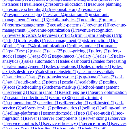
instances
(
1
)
resilience
(
2
)
resource-allocation
(
1
)
resource-planning
(
1
)
resource-scheduling
(
2
)
responsible-ai
(
2
)
responsive
(
2
)
responsive-design
(
1
)
rest-api
(
4
)
restaurant
(
5
)
restaurant-
management
(
1
)
retail
(
13
)
retail-analytics
(
1
)
retention
(
9
)
returns
(
4
)
returns-management
(
2
)
reusable-patterns
(
1
)
revenue
(
10
)
revenue-
management
(
1
)
revenue-optimization
(
1
)
revenue-recognition
(
5
)
reverse-logistics
(
2
)
reviews
(
5
)
rfid
(
2
)
rfm
(
1
)
rfm-analysis
(
1
)
rfp
(
1
)
rfq
(
1
)
rich-results
(
1
)
risk-management
(
7
)
risk-reduction
(
1
)
rls
(
4
)
rohs
(
1
)
roi
(
34
)
roi-optimization
(
1
)
rolling-update
(
1
)
romania
(
1
)
rpa
(
3
)
rsc
(
2
)
russia
(
2
)
saas
(
25
)
saas-pricing
(
1
)
safety
(
2
)
safety-
stock
(
1
)
sage
(
1
)
sage-50
(
2
)
sage-intacct
(
1
)
salary
(
1
)
sales
(
19
)
sales-
analytics
(
3
)
sales-automation
(
1
)
sales-dashboard
(
2
)
sales-forecasting
(
1
)
sales-management
(
1
)
sales-operations
(
1
)
sales-pipeline
(
1
)
sales-
tax
(
8
)
salesforce
(
5
)
salesforce-einstein
(
1
)
salesforce-essentials
(
1
)
sanctions
(
1
)
sap
(
5
)
sap-business-one
(
2
)
sap-hana
(
1
)
sars
(
2
)
sasb
(
1
)
sat
(
1
)
saudi-arabia
(
3
)
sbom
(
1
)
scada
(
1
)
scalability
(
3
)
scaling
(
9
)
sccs
(
2
)
scheduling
(
6
)
schema-markup
(
1
)
school-management
(
1
)
screening
(
1
)
scrum
(
1
)
sdi
(
1
)
search-engine
(
1
)
search-optimization
(
2
)
seasonal-collections
(
1
)
security
(
36
)
security-training
(
1
)
segmentation
(
2
)
selection
(
1
)
self-evolving
(
1
)
self-hosted
(
1
)
self-
service
(
2
)
self-service-bi
(
2
)
seller-metrics
(
1
)
selling
(
1
)
selling-online
(
1
)
selling-platforms
(
1
)
semantic-model
(
1
)
seo
(
16
)
seo-audit
(
1
)
seo-
migration
(
1
)
server
(
1
)
server-components
(
1
)
server-sizing
(
2
)
service
(
1
)
service-contracts
(
1
)
service-efficiency
(
1
)
service-firms
(
1
)
services
(
1
)
setup
(
2
)
sgk
(
1
)
sharding
(
1
)
sharepoint
(
1
)
shein
(
1
)
shift-