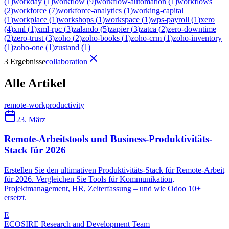
(
1
)
workday
(
1
)
workflow
(
9
)
workflow-automation
(
1
)
workflows
(
2
)
workforce
(
7
)
workforce-analytics
(
1
)
working-capital
(
1
)
workplace
(
1
)
workshops
(
1
)
workspace
(
1
)
wps-payroll
(
1
)
xero
(
4
)
xml
(
1
)
xml-rpc
(
3
)
zalando
(
5
)
zapier
(
3
)
zatca
(
2
)
zero-downtime
(
2
)
zero-trust
(
3
)
zoho
(
2
)
zoho-books
(
1
)
zoho-crm
(
1
)
zoho-inventory
(
1
)
zoho-one
(
1
)
zustand
(
1
)
3 Ergebnisse
collaboration
Alle Artikel
remote-work
productivity
23. März
Remote-Arbeitstools und Business-Produktivitäts-
Stack für 2026
Erstellen Sie den ultimativen Produktivitäts-Stack für Remote-Arbeit
für 2026. Vergleichen Sie Tools für Kommunikation,
Projektmanagement, HR, Zeiterfassung – und wie Odoo 10+
ersetzt.
E
ECOSIRE Research and Development Team