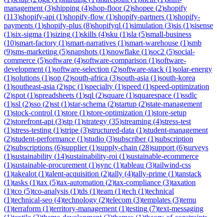
management
(
3
)
shipping
(
4
)
shop-floor
(
2
)
shopee
(
2
)
shopify
(
113
)
shopify-api
(
1
)
shopify-flow
(
1
)
shopify-partners
(
1
)
shopify-
payments
(
1
)
shopify-plus
(
8
)
shopifyql
(
1
)
simulation
(
3
)
sis
(
1
)
sisense
(
1
)
six-sigma
(
1
)
sizing
(
1
)
skills
(
4
)
sku
(
1
)
sla
(
5
)
small-business
(
10
)
smart-factory
(
1
)
smart-narratives
(
1
)
smart-warehouse
(
1
)
smb
(
9
)
sms-marketing
(
5
)
snapshots
(
1
)
snowflake
(
1
)
soc2
(
5
)
social-
commerce
(
5
)
software
(
4
)
software-comparison
(
1
)
software-
development
(
1
)
software-selection
(
2
)
software-stack
(
1
)
solar-energy
(
1
)
solutions
(
1
)
sop
(
2
)
south-africa
(
3
)
south-asia
(
1
)
south-korea
(
1
)
southeast-asia
(
2
)
spc
(
1
)
specialty
(
1
)
speed
(
1
)
speed-optimization
(
2
)
spot
(
1
)
spreadsheets
(
1
)
sql
(
2
)
square
(
1
)
squarespace
(
1
)
ssdlc
(
1
)
ssl
(
2
)
sso
(
2
)
sst
(
1
)
star-schema
(
2
)
startup
(
2
)
state-management
(
1
)
stock-control
(
1
)
store
(
1
)
store-optimization
(
1
)
store-setup
(
2
)
storefront-api
(
3
)
stp
(
1
)
strategy
(
35
)
streaming
(
4
)
stress-test
(
1
)
stress-testing
(
1
)
stripe
(
3
)
structured-data
(
1
)
student-management
(
2
)
student-performance
(
1
)
studio
(
3
)
subscriber
(
1
)
subscription
(
2
)
subscriptions
(
6
)
supplier
(
1
)
supply-chain
(
28
)
support
(
6
)
surveys
(
1
)
sustainability
(
14
)
sustainability-roi
(
1
)
sustainable-ecommerce
(
1
)
sustainable-procurement
(
1
)
sync
(
1
)
tableau
(
3
)
tailwind-css
(
1
)
takealot
(
1
)
talent-acquisition
(
2
)
tally
(
4
)
tally-prime
(
1
)
tanstack
(
1
)
tasks
(
1
)
tax
(
5
)
tax-automation
(
2
)
tax-compliance
(
3
)
taxation
(
1
)
tco
(
5
)
tco-analysis
(
1
)
tds
(
1
)
team
(
1
)
tech
(
1
)
technical
(
1
)
technical-seo
(
4
)
technology
(
2
)
telecom
(
3
)
templates
(
3
)
temu
(
1
)
terraform
(
1
)
territory-management
(
1
)
testing
(
7
)
text-messaging