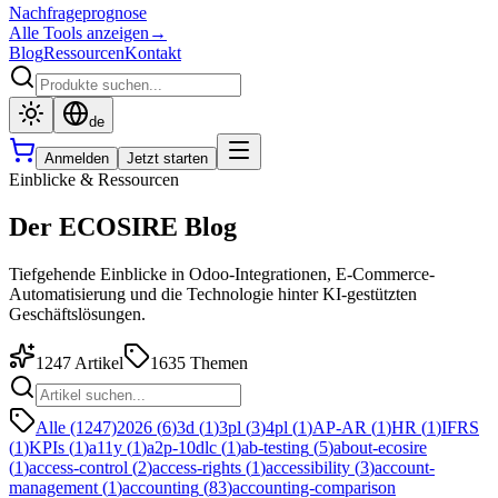
Nachfrageprognose
Alle Tools anzeigen
→
Blog
Ressourcen
Kontakt
de
Anmelden
Jetzt starten
Einblicke & Ressourcen
Der ECOSIRE Blog
Tiefgehende Einblicke in Odoo-Integrationen, E-Commerce-
Automatisierung und die Technologie hinter KI-gestützten
Geschäftslösungen.
1247
Artikel
1635
Themen
Alle (1247)
2026
(
6
)
3d
(
1
)
3pl
(
3
)
4pl
(
1
)
AP-AR
(
1
)
HR
(
1
)
IFRS
(
1
)
KPIs
(
1
)
a11y
(
1
)
a2p-10dlc
(
1
)
ab-testing
(
5
)
about-ecosire
(
1
)
access-control
(
2
)
access-rights
(
1
)
accessibility
(
3
)
account-
management
(
1
)
accounting
(
83
)
accounting-comparison