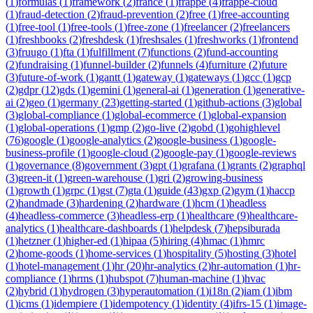
(
1
)
formulas
(
1
)
framework
(
2
)
france
(
1
)
frappe
(
4
)
frappe-cloud
(
1
)
fraud-detection
(
2
)
fraud-prevention
(
2
)
free
(
1
)
free-accounting
(
1
)
free-tool
(
1
)
free-tools
(
1
)
free-zone
(
1
)
freelancer
(
2
)
freelancers
(
1
)
freshbooks
(
2
)
freshdesk
(
1
)
freshsales
(
1
)
freshworks
(
1
)
frontend
(
3
)
fruugo
(
1
)
fta
(
1
)
fulfillment
(
7
)
functions
(
2
)
fund-accounting
(
2
)
fundraising
(
1
)
funnel-builder
(
2
)
funnels
(
4
)
furniture
(
2
)
future
(
3
)
future-of-work
(
1
)
gantt
(
1
)
gateway
(
1
)
gateways
(
1
)
gcc
(
1
)
gcp
(
2
)
gdpr
(
12
)
gds
(
1
)
gemini
(
1
)
general-ai
(
1
)
generation
(
1
)
generative-
ai
(
2
)
geo
(
1
)
germany
(
23
)
getting-started
(
1
)
github-actions
(
3
)
global
(
3
)
global-compliance
(
1
)
global-ecommerce
(
1
)
global-expansion
(
1
)
global-operations
(
1
)
gmp
(
2
)
go-live
(
2
)
gobd
(
1
)
gohighlevel
(
76
)
google
(
1
)
google-analytics
(
2
)
google-business
(
1
)
google-
business-profile
(
1
)
google-cloud
(
2
)
google-pay
(
1
)
google-reviews
(
1
)
governance
(
8
)
government
(
3
)
gpt
(
1
)
grafana
(
1
)
grants
(
2
)
graphql
(
3
)
green-it
(
1
)
green-warehouse
(
1
)
gri
(
2
)
growing-business
(
1
)
growth
(
1
)
grpc
(
1
)
gst
(
7
)
gta
(
1
)
guide
(
43
)
gxp
(
2
)
gym
(
1
)
haccp
(
2
)
handmade
(
3
)
hardening
(
2
)
hardware
(
1
)
hcm
(
1
)
headless
(
4
)
headless-commerce
(
3
)
headless-erp
(
1
)
healthcare
(
9
)
healthcare-
analytics
(
1
)
healthcare-dashboards
(
1
)
helpdesk
(
7
)
hepsiburada
(
1
)
hetzner
(
1
)
higher-ed
(
1
)
hipaa
(
5
)
hiring
(
4
)
hmac
(
1
)
hmrc
(
2
)
home-goods
(
1
)
home-services
(
1
)
hospitality
(
5
)
hosting
(
3
)
hotel
(
1
)
hotel-management
(
1
)
hr
(
20
)
hr-analytics
(
2
)
hr-automation
(
1
)
hr-
compliance
(
1
)
hrms
(
1
)
hubspot
(
7
)
human-machine
(
1
)
hvac
(
2
)
hybrid
(
1
)
hydrogen
(
3
)
hyperautomation
(
1
)
i18n
(
2
)
iam
(
1
)
ibm
(
1
)
icms
(
1
)
idempiere
(
1
)
idempotency
(
1
)
identity
(
4
)
ifrs-15
(
1
)
image-