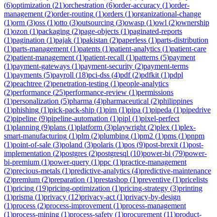
(
6
)
optimization
(
21
)
orchestration
(
6
)
order-accuracy
(
1
)
order-
management
(
2
)
order-routing
(
1
)
orders
(
1
)
organizational-change
(
1
)
orm
(
3
)
oss
(
1
)
otto
(
3
)
outsourcing
(
3
)
owasp
(
1
)
owl
(
2
)
ownership
(
1
)
ozon
(
1
)
packaging
(
2
)
page-objects
(
1
)
paginated-reports
(
1
)
pagination
(
1
)
pajak
(
1
)
pakistan
(
2
)
paperless
(
1
)
parts-distribution
(
1
)
parts-management
(
1
)
patents
(
1
)
patient-analytics
(
1
)
patient-care
(
2
)
patient-management
(
1
)
patient-recall
(
1
)
patterns
(
5
)
payment
(
1
)
payment-gateways
(
1
)
payment-security
(
2
)
payment-terms
(
1
)
payments
(
5
)
payroll
(
18
)
pci-dss
(
4
)
pdf
(
2
)
pdfkit
(
1
)
pdpl
(
2
)
peachtree
(
2
)
penetration-testing
(
1
)
people-analytics
(
2
)
performance
(
25
)
performance-review
(
1
)
permissions
(
1
)
personalization
(
5
)
pharma
(
4
)
pharmaceutical
(
2
)
philippines
(
1
)
phishing
(
1
)
pick-pack-ship
(
1
)
pim
(
1
)
pipa
(
1
)
pipeda
(
1
)
pipedrive
(
2
)
pipeline
(
9
)
pipeline-automation
(
1
)
pipl
(
1
)
pixel-perfect
(
1
)
planning
(
9
)
plans
(
1
)
platform
(
3
)
playwright
(
2
)
plex
(
1
)
plex-
smart-manufacturing
(
1
)
plm
(
2
)
plumbing
(
1
)
pm2
(
1
)
pms
(
1
)
pnpm
(
1
)
point-of-sale
(
3
)
poland
(
3
)
polaris
(
1
)
pos
(
9
)
post-brexit
(
1
)
post-
implementation
(
2
)
postgres
(
2
)
postgresql
(
10
)
power-bi
(
79
)
power-
bi-premium
(
1
)
power-query
(
1
)
ppc
(
1
)
practice-management
(
2
)
precious-metals
(
1
)
predictive-analytics
(
4
)
predictive-maintenance
(
2
)
premium
(
2
)
preparation
(
1
)
prestashop
(
1
)
preventive
(
1
)
pricelists
(
1
)
pricing
(
19
)
pricing-optimization
(
1
)
pricing-strategy
(
3
)
printing
(
1
)
prisma
(
1
)
privacy
(
12
)
privacy-act
(
1
)
privacy-by-design
(
1
)
process
(
2
)
process-improvement
(
1
)
process-management
(
1
)
process-mining
(
1
)
process-safety
(
1
)
procurement
(
11
)
product-