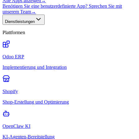
Alle Apps anzeigen
→
Benötigen Sie eine benutzerdefinierte App? Sprechen Sie mit
unserem Team
→
Dienstleistungen
Plattformen
Odoo ERP
Implementierung und Integration
Shopify
Shop-Erstellung und Optimierung
OpenClaw KI
KI-Agenten-Bereitstellung