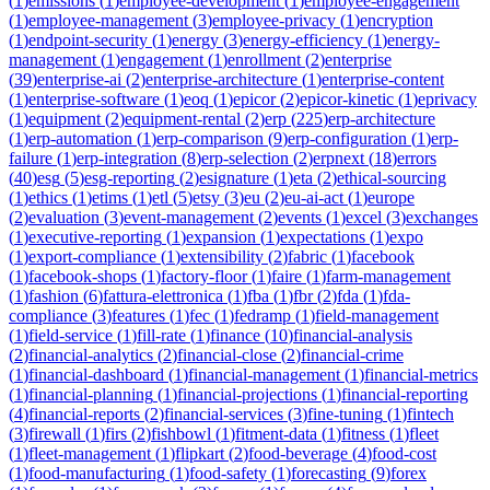
(
1
)
emissions
(
1
)
employee-development
(
1
)
employee-engagement
(
1
)
employee-management
(
3
)
employee-privacy
(
1
)
encryption
(
1
)
endpoint-security
(
1
)
energy
(
3
)
energy-efficiency
(
1
)
energy-
management
(
1
)
engagement
(
1
)
enrollment
(
2
)
enterprise
(
39
)
enterprise-ai
(
2
)
enterprise-architecture
(
1
)
enterprise-content
(
1
)
enterprise-software
(
1
)
eoq
(
1
)
epicor
(
2
)
epicor-kinetic
(
1
)
eprivacy
(
1
)
equipment
(
2
)
equipment-rental
(
2
)
erp
(
225
)
erp-architecture
(
1
)
erp-automation
(
1
)
erp-comparison
(
9
)
erp-configuration
(
1
)
erp-
failure
(
1
)
erp-integration
(
8
)
erp-selection
(
2
)
erpnext
(
18
)
errors
(
40
)
esg
(
5
)
esg-reporting
(
2
)
esignature
(
1
)
eta
(
2
)
ethical-sourcing
(
1
)
ethics
(
1
)
etims
(
1
)
etl
(
5
)
etsy
(
3
)
eu
(
2
)
eu-ai-act
(
1
)
europe
(
2
)
evaluation
(
3
)
event-management
(
2
)
events
(
1
)
excel
(
3
)
exchanges
(
1
)
executive-reporting
(
1
)
expansion
(
1
)
expectations
(
1
)
expo
(
1
)
export-compliance
(
1
)
extensibility
(
2
)
fabric
(
1
)
facebook
(
1
)
facebook-shops
(
1
)
factory-floor
(
1
)
faire
(
1
)
farm-management
(
1
)
fashion
(
6
)
fattura-elettronica
(
1
)
fba
(
1
)
fbr
(
2
)
fda
(
1
)
fda-
compliance
(
3
)
features
(
1
)
fec
(
1
)
fedramp
(
1
)
field-management
(
1
)
field-service
(
1
)
fill-rate
(
1
)
finance
(
10
)
financial-analysis
(
2
)
financial-analytics
(
2
)
financial-close
(
2
)
financial-crime
(
1
)
financial-dashboard
(
1
)
financial-management
(
1
)
financial-metrics
(
1
)
financial-planning
(
1
)
financial-projections
(
1
)
financial-reporting
(
4
)
financial-reports
(
2
)
financial-services
(
3
)
fine-tuning
(
1
)
fintech
(
3
)
firewall
(
1
)
firs
(
2
)
fishbowl
(
1
)
fitment-data
(
1
)
fitness
(
1
)
fleet
(
1
)
fleet-management
(
1
)
flipkart
(
2
)
food-beverage
(
4
)
food-cost
(
1
)
food-manufacturing
(
1
)
food-safety
(
1
)
forecasting
(
9
)
forex