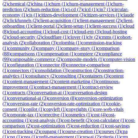
(
2
)
chemical
(
2
)
china
(
1
)
churn
(
1
)
churn-management
(
1
)
churn-
prediction
(
2
)
churn-reduction
(
1
)
ci-cd
(
7
)
cicd
(
1
)
cin7
(
1
)
circular-
economy
(
1
)
cis
(
1
)
citizen-development
(
3
)
citizen-services
(
1
)
claude
(
2
)
clickfunnels
(
2
)
client-acquisition
(
1
)
client-management
(
2
)
client-
onboarding
(
1
)
client-portal
(
2
)
client-setup
(
1
)
client-success
(
1
)
cloud
(
8
)
cloud-accounting
(
1
)
cloud-cost
(
1
)
cloud-erp
(
3
)
cloud-hosting
(
2
)
cloud-security
(
2
)
cloudflare
(
1
)
clover
(
1
)
clv
(
2
)
cmms
(
1
)
cohort-
analysis
(
2
)
collaboration
(
3
)
colombia
(
1
)
commission-tracking
(
1
)
community
(
3
)
company
(
1
)
company-story
(
1
)
comparison
(
88
)
comparisons
(
1
)
compensation
(
1
)
compiere
(
2
)
compliance
(
99
)
composable-commerce
(
2
)
composite-models
(
1
)
computer-vision
(
1
)
configuration
(
1
)
connector
(
8
)
connector-comparison
(
1
)
connectors
(
1
)
consolidation
(
3
)
construction
(
2
)
construction-
analytics
(
1
)
consultancy
(
2
)
consulting
(
3
)
containers
(
3
)
content
(
1
)
content-management
(
2
)
content-marketing
(
3
)
continuous-
improvement
(
1
)
contract-management
(
1
)
contract-review
(
1
)
contracts
(
3
)
conversation-ai
(
1
)
conversation-design
(
1
)
conversational-ai
(
3
)
conversion
(
8
)
conversion-optimization
(
7
)
conversion-rate
(
2
)
conversion-rate-optimization
(
1
)
cookie-
consent
(
1
)
copilot
(
1
)
copyleft
(
1
)
copyrights
(
1
)
core-web-vitals
(
5
)
corporate-tax
(
1
)
corrective
(
1
)
cosmetics
(
1
)
cost
(
4
)
cost-
accounting
(
1
)
cost-analysis
(
3
)
cost-benefit
(
2
)
cost-calculator
(
1
)
cost-
comparison
(
2
)
cost-optimization
(
5
)
cost-reduction
(
1
)
cost-savings
(
1
)
cost-tracking
(
2
)
coupang
(
1
)
course-creation
(
1
)
courses
(
3
)
cpa
(
1
)
cpq
(
1
)
cpra
(
1
)
credit-management
(
1
)
crewai
(
2
)
criteria
(
1
)
crm