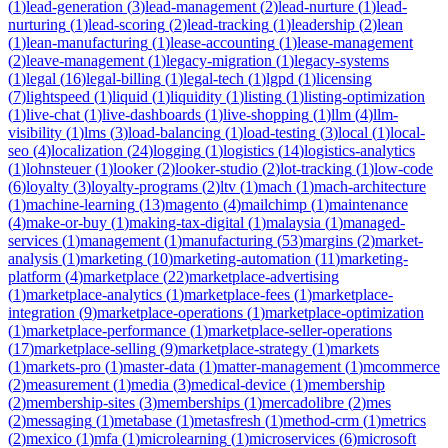
(
1
)
lead-generation
(
3
)
lead-management
(
2
)
lead-nurture
(
1
)
lead-
nurturing
(
1
)
lead-scoring
(
2
)
lead-tracking
(
1
)
leadership
(
2
)
lean
(
1
)
lean-manufacturing
(
1
)
lease-accounting
(
1
)
lease-management
(
2
)
leave-management
(
1
)
legacy-migration
(
1
)
legacy-systems
(
1
)
legal
(
16
)
legal-billing
(
1
)
legal-tech
(
1
)
lgpd
(
1
)
licensing
(
7
)
lightspeed
(
1
)
liquid
(
1
)
liquidity
(
1
)
listing
(
1
)
listing-optimization
(
1
)
live-chat
(
1
)
live-dashboards
(
1
)
live-shopping
(
1
)
llm
(
4
)
llm-
visibility
(
1
)
lms
(
3
)
load-balancing
(
1
)
load-testing
(
3
)
local
(
1
)
local-
seo
(
4
)
localization
(
24
)
logging
(
1
)
logistics
(
14
)
logistics-analytics
(
1
)
lohnsteuer
(
1
)
looker
(
2
)
looker-studio
(
2
)
lot-tracking
(
1
)
low-code
(
6
)
loyalty
(
3
)
loyalty-programs
(
2
)
ltv
(
1
)
mach
(
1
)
mach-architecture
(
1
)
machine-learning
(
13
)
magento
(
4
)
mailchimp
(
1
)
maintenance
(
4
)
make-or-buy
(
1
)
making-tax-digital
(
1
)
malaysia
(
1
)
managed-
services
(
1
)
management
(
1
)
manufacturing
(
53
)
margins
(
2
)
market-
analysis
(
1
)
marketing
(
10
)
marketing-automation
(
11
)
marketing-
platform
(
4
)
marketplace
(
22
)
marketplace-advertising
(
1
)
marketplace-analytics
(
1
)
marketplace-fees
(
1
)
marketplace-
integration
(
9
)
marketplace-operations
(
1
)
marketplace-optimization
(
1
)
marketplace-performance
(
1
)
marketplace-seller-operations
(
17
)
marketplace-selling
(
9
)
marketplace-strategy
(
1
)
markets
(
1
)
markets-pro
(
1
)
master-data
(
1
)
matter-management
(
1
)
mcommerce
(
2
)
measurement
(
1
)
media
(
3
)
medical-device
(
1
)
membership
(
2
)
membership-sites
(
3
)
memberships
(
1
)
mercadolibre
(
2
)
mes
(
2
)
messaging
(
1
)
metabase
(
1
)
metasfresh
(
1
)
method-crm
(
1
)
metrics
(
2
)
mexico
(
1
)
mfa
(
1
)
microlearning
(
1
)
microservices
(
6
)
microsoft