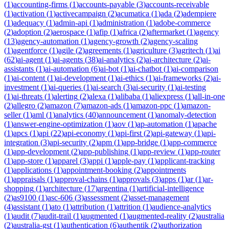
(
1
)
accounting-firms
(
1
)
accounts-payable
(
3
)
accounts-receivable
(
1
)
activation
(
1
)
activecampaign
(
2
)
acumatica
(
1
)
ada
(
2
)
adempiere
(
1
)
adequacy
(
1
)
admin-api
(
1
)
administration
(
1
)
adobe-commerce
(
2
)
adoption
(
2
)
aerospace
(
1
)
afip
(
1
)
africa
(
2
)
aftermarket
(
1
)
agency
(
13
)
agency-automation
(
1
)
agency-growth
(
2
)
agency-scaling
(
1
)
agentforce
(
1
)
agile
(
2
)
agreements
(
1
)
agriculture
(
3
)
agritech
(
1
)
ai
(
62
)
ai-agent
(
1
)
ai-agents
(
38
)
ai-analytics
(
2
)
ai-architecture
(
2
)
ai-
assistants
(
1
)
ai-automation
(
6
)
ai-bot
(
1
)
ai-chatbot
(
1
)
ai-comparison
(
1
)
ai-content
(
1
)
ai-development
(
1
)
ai-ethics
(
1
)
ai-frameworks
(
2
)
ai-
investment
(
1
)
ai-queries
(
1
)
ai-search
(
3
)
ai-security
(
1
)
ai-testing
(
1
)
ai-threats
(
1
)
alerting
(
2
)
alexa
(
1
)
alibaba
(
1
)
aliexpress
(
1
)
all-in-one
(
2
)
allegro
(
2
)
amazon
(
7
)
amazon-ads
(
1
)
amazon-ppc
(
1
)
amazon-
seller
(
1
)
aml
(
1
)
analytics
(
40
)
announcement
(
1
)
anomaly-detection
(
1
)
answer-engine-optimization
(
1
)
aov
(
1
)
ap-automation
(
1
)
apache
(
1
)
apcs
(
1
)
api
(
22
)
api-economy
(
1
)
api-first
(
2
)
api-gateway
(
1
)
api-
integration
(
3
)
api-security
(
2
)
apm
(
1
)
app-bridge
(
1
)
app-commerce
(
1
)
app-development
(
2
)
app-publishing
(
1
)
app-review
(
1
)
app-router
(
1
)
app-store
(
1
)
apparel
(
3
)
appi
(
1
)
apple-pay
(
1
)
applicant-tracking
(
1
)
applications
(
1
)
appointment-booking
(
2
)
appointments
(
1
)
appraisals
(
1
)
approval-chains
(
1
)
approvals
(
3
)
apps
(
1
)
ar
(
1
)
ar-
shopping
(
1
)
architecture
(
17
)
argentina
(
1
)
artificial-intelligence
(
2
)
as9100
(
1
)
asc-606
(
3
)
assessment
(
2
)
asset-management
(
4
)
assistant
(
1
)
ato
(
1
)
attribution
(
1
)
attrition
(
1
)
audience-analytics
(
1
)
audit
(
7
)
audit-trail
(
1
)
augmented
(
1
)
augmented-reality
(
2
)
australia
(
2
)
australia-gst
(
1
)
authentication
(
6
)
authentik
(
2
)
authorization