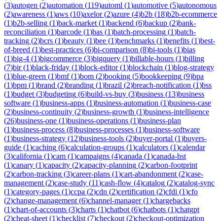
(
3
)
autogen
(
2
)
automation
(
119
)
automl
(
1
)
automotive
(
5
)
autonomous
(
2
)
awareness
(
1
)
aws
(
10
)
axelor
(
2
)
azure
(
4
)
b2b
(
18
)
b2b-ecommerce
(
1
)
b2b-selling
(
1
)
back-market
(
1
)
backend
(
6
)
backup
(
2
)
bank-
reconciliation
(
1
)
barcode
(
1
)
bas
(
1
)
batch-processing
(
1
)
batch-
tracking
(
2
)
bcrs
(
1
)
beauty
(
1
)
bee
(
1
)
benchmarks
(
1
)
benefits
(
1
)
best-
of-breed
(
1
)
best-practices
(
6
)
bi-comparison
(
8
)
bi-tools
(
1
)
bias
(
1
)
big-4
(
1
)
bigcommerce
(
3
)
bigquery
(
1
)
billable-hours
(
1
)
billing
(
7
)
bir
(
1
)
black-friday
(
1
)
block-editor
(
1
)
blockchain
(
1
)
blog-strategy
(
1
)
blue-green
(
1
)
bmf
(
1
)
bom
(
2
)
booking
(
5
)
bookkeeping
(
9
)
bpa
(
1
)
bpm
(
1
)
brand
(
2
)
branding
(
1
)
brazil
(
2
)
breach-notification
(
1
)
bss
(
1
)
budget
(
3
)
budgeting
(
6
)
build-vs-buy
(
3
)
business
(
13
)
business
software
(
1
)
business-apps
(
1
)
business-automation
(
1
)
business-case
(
2
)
business-continuity
(
2
)
business-growth
(
1
)
business-intelligence
(
26
)
business-one
(
1
)
business-operations
(
1
)
business-plan
(
1
)
business-process
(
8
)
business-processes
(
1
)
business-software
(
1
)
business-strategy
(
12
)
business-tools
(
2
)
buyer-portal
(
1
)
buyers-
guide
(
1
)
caching
(
6
)
calculation-groups
(
1
)
calculators
(
1
)
calendar
(
3
)
california
(
1
)
cam
(
1
)
campaigns
(
4
)
canada
(
1
)
canada-hst
(
1
)
canary
(
1
)
capacity
(
2
)
capacity-planning
(
2
)
carbon-footprint
(
2
)
carbon-tracking
(
3
)
career-plans
(
1
)
cart-abandonment
(
2
)
case-
management
(
2
)
case-study
(
11
)
cash-flow
(
4
)
catalog
(
2
)
catalog-sync
(
1
)
category-pages
(
1
)
ccpa
(
2
)
cdn
(
2
)
certification
(
2
)
cfdi
(
1
)
cfo
(
2
)
change-management
(
6
)
channel-manager
(
1
)
chargebacks
(
1
)
chart-of-accounts
(
3
)
charts
(
1
)
chatbot
(
6
)
chatbots
(
1
)
chatgpt
(
2
)
cheat-sheet
(
1
)
checklist
(
7
)
checkout
(
2
)
checkout-optimization