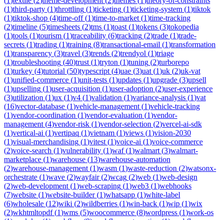
(
1
)
textile
(
2
)
theme-development
(
2
)
themes
(
1
)
theory-of-constraints
(
1
)
third-party
(
1
)
throttling
(
1
)
ticketing
(
1
)
ticketing-system
(
1
)
tiktok
(
1
)
tiktok-shop
(
4
)
time-off
(
1
)
time-to-market
(
1
)
time-tracking
(
2
)
timeline
(
5
)
timesheets
(
2
)
tms
(
1
)
toast
(
1
)
tokens
(
3
)
tokopedia
(
1
)
tools
(
1
)
tourism
(
1
)
traceability
(
6
)
tracking
(
2
)
trade
(
1
)
trade-
secrets
(
1
)
trading
(
1
)
training
(
8
)
transactional-email
(
1
)
transformation
(
1
)
transparency
(
3
)
travel
(
3
)
trends
(
2
)
trendyol
(
1
)
triage
(
1
)
troubleshooting
(
40
)
trust
(
1
)
tryton
(
1
)
tuning
(
2
)
turborepo
(
1
)
turkey
(
4
)
tutorial
(
50
)
typescript
(
4
)
uae
(
3
)
uat
(
1
)
uk
(
2
)
uk-vat
(
1
)
unified-commerce
(
1
)
unit-tests
(
1
)
updates
(
1
)
upgrade
(
3
)
upsell
(
1
)
upselling
(
1
)
user-acquisition
(
1
)
user-adoption
(
2
)
user-experience
(
3
)
utilization
(
1
)
ux
(
1
)
v4
(
1
)
validation
(
1
)
variance-analysis
(
1
)
vat
(
16
)
vector-database
(
1
)
vehicle-management
(
1
)
vehicle-tracking
(
1
)
vendor-coordination
(
1
)
vendor-evaluation
(
1
)
vendor-
management
(
4
)
vendor-risk
(
1
)
vendor-selection
(
2
)
vercel-ai-sdk
(
1
)
vertical-ai
(
1
)
vertipaq
(
1
)
vietnam
(
1
)
views
(
1
)
vision-2030
(
1
)
visual-merchandising
(
1
)
vitest
(
1
)
voice-ai
(
1
)
voice-commerce
(
2
)
voice-search
(
1
)
vulnerability
(
1
)
waf
(
1
)
walmart
(
3
)
walmart-
marketplace
(
1
)
warehouse
(
13
)
warehouse-automation
(
2
)
warehouse-management
(
1
)
wasm
(
1
)
waste-reduction
(
2
)
watsonx-
orchestrate
(
1
)
wave
(
2
)
wayfair
(
2
)
wcag
(
2
)
web
(
1
)
web-design
(
2
)
web-development
(
1
)
web-scraping
(
1
)
web3
(
1
)
webhooks
(
7
)
website
(
1
)
website-builder
(
1
)
whatsapp
(
1
)
white-label
(
6
)
wholesale
(
12
)
wiki
(
2
)
wildberries
(
1
)
win-back
(
1
)
wip
(
1
)
wix
(
2
)
wkhtmltopdf
(
1
)
wms
(
5
)
woocommerce
(
8
)
wordpress
(
1
)
work-os