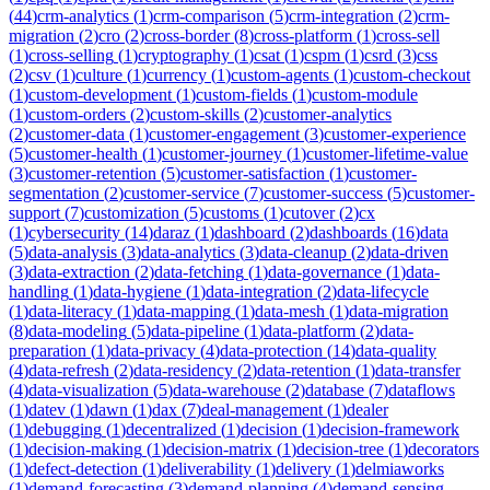
(
44
)
crm-analytics
(
1
)
crm-comparison
(
5
)
crm-integration
(
2
)
crm-
migration
(
2
)
cro
(
2
)
cross-border
(
8
)
cross-platform
(
1
)
cross-sell
(
1
)
cross-selling
(
1
)
cryptography
(
1
)
csat
(
1
)
cspm
(
1
)
csrd
(
3
)
css
(
2
)
csv
(
1
)
culture
(
1
)
currency
(
1
)
custom-agents
(
1
)
custom-checkout
(
1
)
custom-development
(
1
)
custom-fields
(
1
)
custom-module
(
1
)
custom-orders
(
2
)
custom-skills
(
2
)
customer-analytics
(
2
)
customer-data
(
1
)
customer-engagement
(
3
)
customer-experience
(
5
)
customer-health
(
1
)
customer-journey
(
1
)
customer-lifetime-value
(
3
)
customer-retention
(
5
)
customer-satisfaction
(
1
)
customer-
segmentation
(
2
)
customer-service
(
7
)
customer-success
(
5
)
customer-
support
(
7
)
customization
(
5
)
customs
(
1
)
cutover
(
2
)
cx
(
1
)
cybersecurity
(
14
)
daraz
(
1
)
dashboard
(
2
)
dashboards
(
16
)
data
(
5
)
data-analysis
(
3
)
data-analytics
(
3
)
data-cleanup
(
2
)
data-driven
(
3
)
data-extraction
(
2
)
data-fetching
(
1
)
data-governance
(
1
)
data-
handling
(
1
)
data-hygiene
(
1
)
data-integration
(
2
)
data-lifecycle
(
1
)
data-literacy
(
1
)
data-mapping
(
1
)
data-mesh
(
1
)
data-migration
(
8
)
data-modeling
(
5
)
data-pipeline
(
1
)
data-platform
(
2
)
data-
preparation
(
1
)
data-privacy
(
4
)
data-protection
(
14
)
data-quality
(
4
)
data-refresh
(
2
)
data-residency
(
2
)
data-retention
(
1
)
data-transfer
(
4
)
data-visualization
(
5
)
data-warehouse
(
2
)
database
(
7
)
dataflows
(
1
)
datev
(
1
)
dawn
(
1
)
dax
(
7
)
deal-management
(
1
)
dealer
(
1
)
debugging
(
1
)
decentralized
(
1
)
decision
(
1
)
decision-framework
(
1
)
decision-making
(
1
)
decision-matrix
(
1
)
decision-tree
(
1
)
decorators
(
1
)
defect-detection
(
1
)
deliverability
(
1
)
delivery
(
1
)
delmiaworks
(
1
)
demand-forecasting
(
3
)
demand-planning
(
4
)
demand-sensing