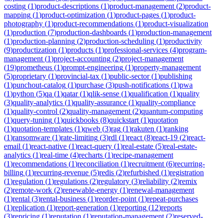
costing
(
1
)
product-descriptions
(
1
)
product-management
(
2
)
product-
mapping
(
1
)
product-optimization
(
1
)
product-pages
(
1
)
product-
photography
(
1
)
product-recommendations
(
1
)
product-visualization
(
1
)
production
(
7
)
production-dashboards
(
1
)
production-management
(
1
)
production-planning
(
2
)
production-scheduling
(
1
)
productivity
(
9
)
productization
(
1
)
products
(
1
)
professional-services
(
4
)
program-
management
(
1
)
project-accounting
(
2
)
project-management
(
19
)
prometheus
(
1
)
prompt-engineering
(
1
)
property-management
(
5
)
proprietary
(
1
)
provincial-tax
(
1
)
public-sector
(
1
)
publishing
(
1
)
punchout-catalog
(
1
)
purchase
(
3
)
push-notifications
(
1
)
pwa
(
1
)
python
(
5
)
qa
(
1
)
qatar
(
1
)
qlik-sense
(
1
)
qualification
(
1
)
quality
(
3
)
quality-analytics
(
1
)
quality-assurance
(
1
)
quality-compliance
(
1
)
quality-control
(
2
)
quality-management
(
2
)
quantum-computing
(
1
)
query-tuning
(
1
)
quickbooks
(
8
)
quickstart
(
1
)
quotation
(
1
)
quotation-templates
(
1
)
qweb
(
3
)
rag
(
1
)
rakuten
(
1
)
ranking
(
1
)
ransomware
(
1
)
rate-limiting
(
3
)
rdl
(
1
)
react
(
8
)
react-19
(
2
)
react-
email
(
1
)
react-native
(
1
)
react-query
(
1
)
real-estate
(
5
)
real-estate-
analytics
(
1
)
real-time
(
4
)
recharts
(
1
)
recipe-management
(
1
)
recommendations
(
1
)
reconciliation
(
1
)
recruitment
(
6
)
recurring-
billing
(
1
)
recurring-revenue
(
5
)
redis
(
2
)
refurbished
(
1
)
registration
(
1
)
regulation
(
1
)
regulations
(
2
)
regulatory
(
3
)
reliability
(
2
)
remix
(
2
)
remote-work
(
2
)
renewable-energy
(
1
)
renewal-management
(
1
)
rental
(
3
)
rental-business
(
1
)
reorder-point
(
1
)
repeat-purchases
(
1
)
replication
(
1
)
report-generation
(
1
)
reporting
(
12
)
reports
(
3
)
repricing
(
1
)
reputation
(
1
)
reputation-management
(
2
)
reserved-