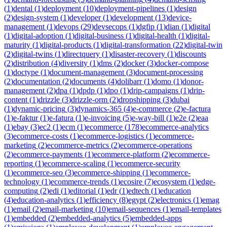
(
1
)
dental
(
1
)
deployment
(
10
)
deployment-pipelines
(
1
)
design
(
2
)
design-system
(
1
)
developer
(
1
)
development
(
13
)
device-
management
(
1
)
devops
(
29
)
devsecops
(
1
)
dgfip
(
1
)
dian
(
1
)
digital
(
1
)
digital-adoption
(
1
)
digital-business
(
1
)
digital-health
(
1
)
digital-
maturity
(
1
)
digital-products
(
1
)
digital-transformation
(
22
)
digital-twin
(
2
)
digital-twins
(
1
)
directquery
(
1
)
disaster-recovery
(
1
)
discounts
(
2
)
distribution
(
4
)
diversity
(
1
)
dms
(
2
)
docker
(
3
)
docker-compose
(
1
)
doctype
(
1
)
document-management
(
3
)
document-processing
(
2
)
documentation
(
2
)
documents
(
4
)
dolibarr
(
1
)
domo
(
1
)
donor-
management
(
2
)
dpa
(
1
)
dpdp
(
1
)
dpo
(
1
)
drip-campaigns
(
1
)
drip-
content
(
1
)
drizzle
(
3
)
drizzle-orm
(
2
)
dropshipping
(
3
)
dubai
(
1
)
dynamic-pricing
(
3
)
dynamics-365
(
4
)
e-commerce
(
2
)
e-factura
(
1
)
e-faktur
(
1
)
e-fatura
(
1
)
e-invoicing
(
5
)
e-way-bill
(
1
)
e2e
(
2
)
eaa
(
1
)
ebay
(
3
)
ec2
(
1
)
ecm
(
1
)
ecommerce
(
178
)
ecommerce-analytics
(
3
)
ecommerce-costs
(
1
)
ecommerce-logistics
(
1
)
ecommerce-
marketing
(
2
)
ecommerce-metrics
(
2
)
ecommerce-operations
(
2
)
ecommerce-payments
(
1
)
ecommerce-platform
(
2
)
ecommerce-
reporting
(
1
)
ecommerce-scaling
(
1
)
ecommerce-security
(
1
)
ecommerce-seo
(
3
)
ecommerce-shipping
(
1
)
ecommerce-
technology
(
1
)
ecommerce-trends
(
1
)
ecosire
(
7
)
ecosystem
(
1
)
edge-
computing
(
2
)
edi
(
1
)
editorial
(
1
)
edr
(
1
)
edtech
(
1
)
education
(
4
)
education-analytics
(
1
)
efficiency
(
8
)
egypt
(
2
)
electronics
(
1
)
emag
(
1
)
email
(
2
)
email-marketing
(
10
)
email-sequences
(
1
)
email-templates
(
1
)
embedded
(
2
)
embedded-analytics
(
5
)
embedded-apps