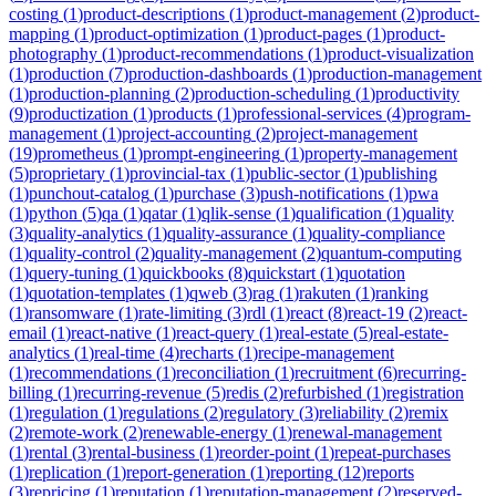
costing
(
1
)
product-descriptions
(
1
)
product-management
(
2
)
product-
mapping
(
1
)
product-optimization
(
1
)
product-pages
(
1
)
product-
photography
(
1
)
product-recommendations
(
1
)
product-visualization
(
1
)
production
(
7
)
production-dashboards
(
1
)
production-management
(
1
)
production-planning
(
2
)
production-scheduling
(
1
)
productivity
(
9
)
productization
(
1
)
products
(
1
)
professional-services
(
4
)
program-
management
(
1
)
project-accounting
(
2
)
project-management
(
19
)
prometheus
(
1
)
prompt-engineering
(
1
)
property-management
(
5
)
proprietary
(
1
)
provincial-tax
(
1
)
public-sector
(
1
)
publishing
(
1
)
punchout-catalog
(
1
)
purchase
(
3
)
push-notifications
(
1
)
pwa
(
1
)
python
(
5
)
qa
(
1
)
qatar
(
1
)
qlik-sense
(
1
)
qualification
(
1
)
quality
(
3
)
quality-analytics
(
1
)
quality-assurance
(
1
)
quality-compliance
(
1
)
quality-control
(
2
)
quality-management
(
2
)
quantum-computing
(
1
)
query-tuning
(
1
)
quickbooks
(
8
)
quickstart
(
1
)
quotation
(
1
)
quotation-templates
(
1
)
qweb
(
3
)
rag
(
1
)
rakuten
(
1
)
ranking
(
1
)
ransomware
(
1
)
rate-limiting
(
3
)
rdl
(
1
)
react
(
8
)
react-19
(
2
)
react-
email
(
1
)
react-native
(
1
)
react-query
(
1
)
real-estate
(
5
)
real-estate-
analytics
(
1
)
real-time
(
4
)
recharts
(
1
)
recipe-management
(
1
)
recommendations
(
1
)
reconciliation
(
1
)
recruitment
(
6
)
recurring-
billing
(
1
)
recurring-revenue
(
5
)
redis
(
2
)
refurbished
(
1
)
registration
(
1
)
regulation
(
1
)
regulations
(
2
)
regulatory
(
3
)
reliability
(
2
)
remix
(
2
)
remote-work
(
2
)
renewable-energy
(
1
)
renewal-management
(
1
)
rental
(
3
)
rental-business
(
1
)
reorder-point
(
1
)
repeat-purchases
(
1
)
replication
(
1
)
report-generation
(
1
)
reporting
(
12
)
reports
(
3
)
repricing
(
1
)
reputation
(
1
)
reputation-management
(
2
)
reserved-