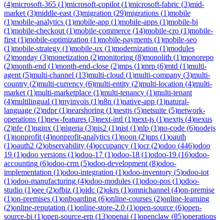
(
4
)
microsoft-365
(
1
)
microsoft-copilot
(
1
)
microsoft-fabric
(
3
)
mid-
market
(
3
)
middle-east
(
3
)
migration
(
29
)
migrations
(
1
)
mobile
(
1
)
mobile-analytics
(
1
)
mobile-app
(
1
)
mobile-apps
(
1
)
mobile-bi
(
1
)
mobile-checkout
(
1
)
mobile-commerce
(
14
)
mobile-cro
(
1
)
mobile-
first
(
1
)
mobile-optimization
(
1
)
mobile-payments
(
1
)
mobile-seo
(
1
)
mobile-strategy
(
1
)
mobile-ux
(
1
)
modernization
(
1
)
modules
(
2
)
monday
(
3
)
monetization
(
2
)
monitoring
(
8
)
monolith
(
1
)
monorepo
(
2
)
month-end
(
1
)
month-end-close
(
2
)
mps
(
1
)
mrp
(
6
)
mtd
(
1
)
multi-
agent
(
5
)
multi-channel
(
13
)
multi-cloud
(
1
)
multi-company
(
3
)
multi-
country
(
2
)
multi-currency
(
6
)
multi-entity
(
2
)
multi-location
(
4
)
multi-
market
(
1
)
multi-marketplace
(
1
)
multi-tenancy
(
1
)
multi-tenant
(
4
)
multilingual
(
1
)
myinvois
(
1
)
n8n
(
1
)
native-app
(
1
)
natural-
language
(
2
)
ndpr
(
1
)
nearshoring
(
1
)
nestjs
(
5
)
netsuite
(
5
)
network-
operations
(
1
)
new-features
(
3
)
next-intl
(
1
)
next-js
(
1
)
nextjs
(
4
)
nexus
(
2
)
nfe
(
1
)
nginx
(
1
)
nigeria
(
3
)
nis2
(
1
)
nist
(
1
)
nlp
(
1
)
no-code
(
6
)
nodejs
(
1
)
nonprofit
(
4
)
nonprofit-analytics
(
1
)
noon
(
2
)
nps
(
1
)
oauth
(
1
)
oauth2
(
2
)
observability
(
4
)
occupancy
(
1
)
ocr
(
2
)
odoo
(
446
)
odoo
19
(
1
)
odoo versions
(
1
)
odoo-17
(
1
)
odoo-18
(
1
)
odoo-19
(
16
)
odoo-
accounting
(
6
)
odoo-crm
(
5
)
odoo-development
(
8
)
odoo-
implementation
(
1
)
odoo-integration
(
1
)
odoo-inventory
(
5
)
odoo-iot
(
1
)
odoo-manufacturing
(
4
)
odoo-modules
(
1
)
odoo-pos
(
1
)
odoo-
studio
(
1
)
oee
(
2
)
ofbiz
(
1
)
oidc
(
2
)
okrs
(
1
)
omnichannel
(
4
)
on-premise
(
1
)
on-premises
(
1
)
onboarding
(
6
)
online-courses
(
2
)
online-learning
(
2
)
online-reputation
(
1
)
online-store-2.0
(
1
)
open-source
(
6
)
open-
source-bi
(
1
)
open-source-erp
(
13
)
openai
(
1
)
openclaw
(
85
)
operations