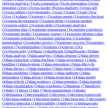
(
44
)
crm-analytics
(
1
)
crm-comparison
(
5
)
crm-integration
(
2
)
crm-
migration
(
2
)
cro
(
2
)
cross-border
(
8
)
cross-platform
(
1
)
cross-sell
(
1
)
cross-selling
(
1
)
cryptography
(
1
)
csat
(
1
)
cspm
(
1
)
csrd
(
3
)
css
(
2
)
csv
(
1
)
culture
(
1
)
currency
(
1
)
custom-agents
(
1
)
custom-checkout
(
1
)
custom-development
(
1
)
custom-fields
(
1
)
custom-module
(
1
)
custom-orders
(
2
)
custom-skills
(
2
)
customer-analytics
(
2
)
customer-data
(
1
)
customer-engagement
(
3
)
customer-experience
(
5
)
customer-health
(
1
)
customer-journey
(
1
)
customer-lifetime-value
(
3
)
customer-retention
(
5
)
customer-satisfaction
(
1
)
customer-
segmentation
(
2
)
customer-service
(
7
)
customer-success
(
5
)
customer-
support
(
7
)
customization
(
5
)
customs
(
1
)
cutover
(
2
)
cx
(
1
)
cybersecurity
(
14
)
daraz
(
1
)
dashboard
(
2
)
dashboards
(
16
)
data
(
5
)
data-analysis
(
3
)
data-analytics
(
3
)
data-cleanup
(
2
)
data-driven
(
3
)
data-extraction
(
2
)
data-fetching
(
1
)
data-governance
(
1
)
data-
handling
(
1
)
data-hygiene
(
1
)
data-integration
(
2
)
data-lifecycle
(
1
)
data-literacy
(
1
)
data-mapping
(
1
)
data-mesh
(
1
)
data-migration
(
8
)
data-modeling
(
5
)
data-pipeline
(
1
)
data-platform
(
2
)
data-
preparation
(
1
)
data-privacy
(
4
)
data-protection
(
14
)
data-quality
(
4
)
data-refresh
(
2
)
data-residency
(
2
)
data-retention
(
1
)
data-transfer
(
4
)
data-visualization
(
5
)
data-warehouse
(
2
)
database
(
7
)
dataflows
(
1
)
datev
(
1
)
dawn
(
1
)
dax
(
7
)
deal-management
(
1
)
dealer
(
1
)
debugging
(
1
)
decentralized
(
1
)
decision
(
1
)
decision-framework
(
1
)
decision-making
(
1
)
decision-matrix
(
1
)
decision-tree
(
1
)
decorators
(
1
)
defect-detection
(
1
)
deliverability
(
1
)
delivery
(
1
)
delmiaworks
(
1
)
demand-forecasting
(
3
)
demand-planning
(
4
)
demand-sensing