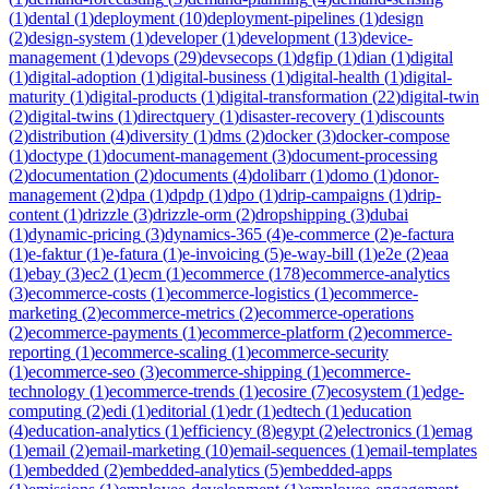
(
1
)
dental
(
1
)
deployment
(
10
)
deployment-pipelines
(
1
)
design
(
2
)
design-system
(
1
)
developer
(
1
)
development
(
13
)
device-
management
(
1
)
devops
(
29
)
devsecops
(
1
)
dgfip
(
1
)
dian
(
1
)
digital
(
1
)
digital-adoption
(
1
)
digital-business
(
1
)
digital-health
(
1
)
digital-
maturity
(
1
)
digital-products
(
1
)
digital-transformation
(
22
)
digital-twin
(
2
)
digital-twins
(
1
)
directquery
(
1
)
disaster-recovery
(
1
)
discounts
(
2
)
distribution
(
4
)
diversity
(
1
)
dms
(
2
)
docker
(
3
)
docker-compose
(
1
)
doctype
(
1
)
document-management
(
3
)
document-processing
(
2
)
documentation
(
2
)
documents
(
4
)
dolibarr
(
1
)
domo
(
1
)
donor-
management
(
2
)
dpa
(
1
)
dpdp
(
1
)
dpo
(
1
)
drip-campaigns
(
1
)
drip-
content
(
1
)
drizzle
(
3
)
drizzle-orm
(
2
)
dropshipping
(
3
)
dubai
(
1
)
dynamic-pricing
(
3
)
dynamics-365
(
4
)
e-commerce
(
2
)
e-factura
(
1
)
e-faktur
(
1
)
e-fatura
(
1
)
e-invoicing
(
5
)
e-way-bill
(
1
)
e2e
(
2
)
eaa
(
1
)
ebay
(
3
)
ec2
(
1
)
ecm
(
1
)
ecommerce
(
178
)
ecommerce-analytics
(
3
)
ecommerce-costs
(
1
)
ecommerce-logistics
(
1
)
ecommerce-
marketing
(
2
)
ecommerce-metrics
(
2
)
ecommerce-operations
(
2
)
ecommerce-payments
(
1
)
ecommerce-platform
(
2
)
ecommerce-
reporting
(
1
)
ecommerce-scaling
(
1
)
ecommerce-security
(
1
)
ecommerce-seo
(
3
)
ecommerce-shipping
(
1
)
ecommerce-
technology
(
1
)
ecommerce-trends
(
1
)
ecosire
(
7
)
ecosystem
(
1
)
edge-
computing
(
2
)
edi
(
1
)
editorial
(
1
)
edr
(
1
)
edtech
(
1
)
education
(
4
)
education-analytics
(
1
)
efficiency
(
8
)
egypt
(
2
)
electronics
(
1
)
emag
(
1
)
email
(
2
)
email-marketing
(
10
)
email-sequences
(
1
)
email-templates
(
1
)
embedded
(
2
)
embedded-analytics
(
5
)
embedded-apps