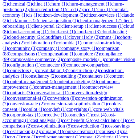
(
2
)
chemical
(
2
)
china
(
1
)
churn
(
1
)
churn-management
(
1
)
churn-
prediction
(
2
)
churn-reduction
(
1
)
ci-cd
(
7
)
cicd
(
1
)
cin7
(
1
)
circular-
economy
(
1
)
cis
(
1
)
citizen-development
(
3
)
citizen-services
(
1
)
claude
(
2
)
clickfunnels
(
2
)
client-acquisition
(
1
)
client-management
(
2
)
client-
onboarding
(
1
)
client-portal
(
2
)
client-setup
(
1
)
client-success
(
1
)
cloud
(
8
)
cloud-accounting
(
1
)
cloud-cost
(
1
)
cloud-erp
(
3
)
cloud-hosting
(
2
)
cloud-security
(
2
)
cloudflare
(
1
)
clover
(
1
)
clv
(
2
)
cmms
(
1
)
cohort-
analysis
(
2
)
collaboration
(
3
)
colombia
(
1
)
commission-tracking
(
1
)
community
(
3
)
company
(
1
)
company-story
(
1
)
comparison
(
88
)
comparisons
(
1
)
compensation
(
1
)
compiere
(
2
)
compliance
(
99
)
composable-commerce
(
2
)
composite-models
(
1
)
computer-vision
(
1
)
configuration
(
1
)
connector
(
8
)
connector-comparison
(
1
)
connectors
(
1
)
consolidation
(
3
)
construction
(
2
)
construction-
analytics
(
1
)
consultancy
(
2
)
consulting
(
3
)
containers
(
3
)
content
(
1
)
content-management
(
2
)
content-marketing
(
3
)
continuous-
improvement
(
1
)
contract-management
(
1
)
contract-review
(
1
)
contracts
(
3
)
conversation-ai
(
1
)
conversation-design
(
1
)
conversational-ai
(
3
)
conversion
(
8
)
conversion-optimization
(
7
)
conversion-rate
(
2
)
conversion-rate-optimization
(
1
)
cookie-
consent
(
1
)
copilot
(
1
)
copyleft
(
1
)
copyrights
(
1
)
core-web-vitals
(
5
)
corporate-tax
(
1
)
corrective
(
1
)
cosmetics
(
1
)
cost
(
4
)
cost-
accounting
(
1
)
cost-analysis
(
3
)
cost-benefit
(
2
)
cost-calculator
(
1
)
cost-
comparison
(
2
)
cost-optimization
(
5
)
cost-reduction
(
1
)
cost-savings
(
1
)
cost-tracking
(
2
)
coupang
(
1
)
course-creation
(
1
)
courses
(
3
)
cpa
(
1
)
cpq
(
1
)
cpra
(
1
)
credit-management
(
1
)
crewai
(
2
)
criteria
(
1
)
crm