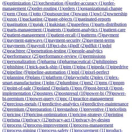
(
6
)
optimization
(
21
)
orchestration
(
6
)
order-accuracy
(
1
)
order-
management
(
2
)
order-routing
(
1
)
orders
(
1
)
organizational-change
(
1
)
orm
(
3
)
oss
(
1
)
otto
(
3
)
outsourcing
(
3
)
owasp
(
1
)
owl
(
2
)
ownership
(
1
)
ozon
(
1
)
packaging
(
2
)
page-objects
(
1
)
paginated-reports
(
1
)
pagination
(
1
)
pajak
(
1
)
pakistan
(
2
)
paperless
(
1
)
parts-distribution
(
1
)
parts-management
(
1
)
patents
(
1
)
patient-analytics
(
1
)
patient-care
(
2
)
patient-management
(
1
)
patient-recall
(
1
)
patterns
(
5
)
payment
(
1
)
payment-gateways
(
1
)
payment-security
(
2
)
payment-terms
(
1
)
payments
(
5
)
payroll
(
18
)
pci-dss
(
4
)
pdf
(
2
)
pdfkit
(
1
)
pdpl
(
2
)
peachtree
(
2
)
penetration-testing
(
1
)
people-analytics
(
2
)
performance
(
25
)
performance-review
(
1
)
permissions
(
1
)
personalization
(
5
)
pharma
(
4
)
pharmaceutical
(
2
)
philippines
(
1
)
phishing
(
1
)
pick-pack-ship
(
1
)
pim
(
1
)
pipa
(
1
)
pipeda
(
1
)
pipedrive
(
2
)
pipeline
(
9
)
pipeline-automation
(
1
)
pipl
(
1
)
pixel-perfect
(
1
)
planning
(
9
)
plans
(
1
)
platform
(
3
)
playwright
(
2
)
plex
(
1
)
plex-
smart-manufacturing
(
1
)
plm
(
2
)
plumbing
(
1
)
pm2
(
1
)
pms
(
1
)
pnpm
(
1
)
point-of-sale
(
3
)
poland
(
3
)
polaris
(
1
)
pos
(
9
)
post-brexit
(
1
)
post-
implementation
(
2
)
postgres
(
2
)
postgresql
(
10
)
power-bi
(
79
)
power-
bi-premium
(
1
)
power-query
(
1
)
ppc
(
1
)
practice-management
(
2
)
precious-metals
(
1
)
predictive-analytics
(
4
)
predictive-maintenance
(
2
)
premium
(
2
)
preparation
(
1
)
prestashop
(
1
)
preventive
(
1
)
pricelists
(
1
)
pricing
(
19
)
pricing-optimization
(
1
)
pricing-strategy
(
3
)
printing
(
1
)
prisma
(
1
)
privacy
(
12
)
privacy-act
(
1
)
privacy-by-design
(
1
)
process
(
2
)
process-improvement
(
1
)
process-management
(
1
)
process-mining
(
1
)
process-safety
(
1
)
procurement
(
11
)
product-