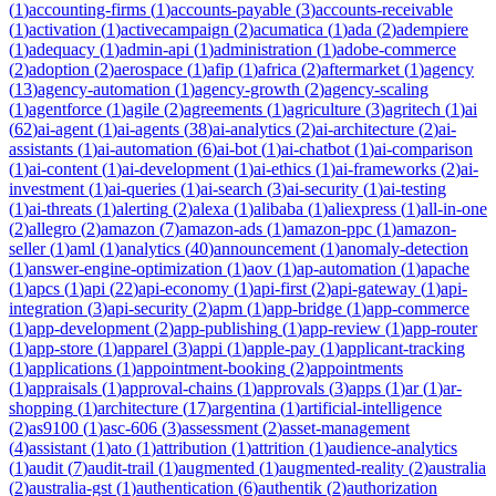
(
1
)
accounting-firms
(
1
)
accounts-payable
(
3
)
accounts-receivable
(
1
)
activation
(
1
)
activecampaign
(
2
)
acumatica
(
1
)
ada
(
2
)
adempiere
(
1
)
adequacy
(
1
)
admin-api
(
1
)
administration
(
1
)
adobe-commerce
(
2
)
adoption
(
2
)
aerospace
(
1
)
afip
(
1
)
africa
(
2
)
aftermarket
(
1
)
agency
(
13
)
agency-automation
(
1
)
agency-growth
(
2
)
agency-scaling
(
1
)
agentforce
(
1
)
agile
(
2
)
agreements
(
1
)
agriculture
(
3
)
agritech
(
1
)
ai
(
62
)
ai-agent
(
1
)
ai-agents
(
38
)
ai-analytics
(
2
)
ai-architecture
(
2
)
ai-
assistants
(
1
)
ai-automation
(
6
)
ai-bot
(
1
)
ai-chatbot
(
1
)
ai-comparison
(
1
)
ai-content
(
1
)
ai-development
(
1
)
ai-ethics
(
1
)
ai-frameworks
(
2
)
ai-
investment
(
1
)
ai-queries
(
1
)
ai-search
(
3
)
ai-security
(
1
)
ai-testing
(
1
)
ai-threats
(
1
)
alerting
(
2
)
alexa
(
1
)
alibaba
(
1
)
aliexpress
(
1
)
all-in-one
(
2
)
allegro
(
2
)
amazon
(
7
)
amazon-ads
(
1
)
amazon-ppc
(
1
)
amazon-
seller
(
1
)
aml
(
1
)
analytics
(
40
)
announcement
(
1
)
anomaly-detection
(
1
)
answer-engine-optimization
(
1
)
aov
(
1
)
ap-automation
(
1
)
apache
(
1
)
apcs
(
1
)
api
(
22
)
api-economy
(
1
)
api-first
(
2
)
api-gateway
(
1
)
api-
integration
(
3
)
api-security
(
2
)
apm
(
1
)
app-bridge
(
1
)
app-commerce
(
1
)
app-development
(
2
)
app-publishing
(
1
)
app-review
(
1
)
app-router
(
1
)
app-store
(
1
)
apparel
(
3
)
appi
(
1
)
apple-pay
(
1
)
applicant-tracking
(
1
)
applications
(
1
)
appointment-booking
(
2
)
appointments
(
1
)
appraisals
(
1
)
approval-chains
(
1
)
approvals
(
3
)
apps
(
1
)
ar
(
1
)
ar-
shopping
(
1
)
architecture
(
17
)
argentina
(
1
)
artificial-intelligence
(
2
)
as9100
(
1
)
asc-606
(
3
)
assessment
(
2
)
asset-management
(
4
)
assistant
(
1
)
ato
(
1
)
attribution
(
1
)
attrition
(
1
)
audience-analytics
(
1
)
audit
(
7
)
audit-trail
(
1
)
augmented
(
1
)
augmented-reality
(
2
)
australia
(
2
)
australia-gst
(
1
)
authentication
(
6
)
authentik
(
2
)
authorization