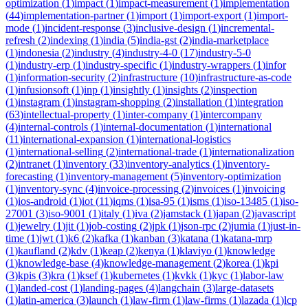
optimization
(
1
)
impact
(
1
)
impact-measurement
(
1
)
implementation
(
44
)
implementation-partner
(
1
)
import
(
1
)
import-export
(
1
)
import-
mode
(
1
)
incident-response
(
3
)
inclusive-design
(
1
)
incremental-
refresh
(
2
)
indexing
(
1
)
india
(
5
)
india-gst
(
2
)
india-marketplace
(
1
)
indonesia
(
2
)
industry
(
4
)
industry-4-0
(
17
)
industry-5-0
(
1
)
industry-erp
(
1
)
industry-specific
(
1
)
industry-wrappers
(
1
)
infor
(
1
)
information-security
(
2
)
infrastructure
(
10
)
infrastructure-as-code
(
1
)
infusionsoft
(
1
)
inp
(
1
)
insightly
(
1
)
insights
(
2
)
inspection
(
1
)
instagram
(
1
)
instagram-shopping
(
2
)
installation
(
1
)
integration
(
63
)
intellectual-property
(
1
)
inter-company
(
1
)
intercompany
(
4
)
internal-controls
(
1
)
internal-documentation
(
1
)
international
(
11
)
international-expansion
(
1
)
international-logistics
(
1
)
international-selling
(
2
)
international-trade
(
1
)
internationalization
(
2
)
intranet
(
1
)
inventory
(
33
)
inventory-analytics
(
1
)
inventory-
forecasting
(
1
)
inventory-management
(
5
)
inventory-optimization
(
1
)
inventory-sync
(
4
)
invoice-processing
(
2
)
invoices
(
1
)
invoicing
(
1
)
ios-android
(
1
)
iot
(
11
)
iqms
(
1
)
isa-95
(
1
)
isms
(
1
)
iso-13485
(
1
)
iso-
27001
(
3
)
iso-9001
(
1
)
italy
(
1
)
iva
(
2
)
jamstack
(
1
)
japan
(
2
)
javascript
(
1
)
jewelry
(
1
)
jit
(
1
)
job-costing
(
2
)
jpk
(
1
)
json-rpc
(
2
)
jumia
(
1
)
just-in-
time
(
1
)
jwt
(
1
)
k6
(
2
)
kafka
(
1
)
kanban
(
3
)
katana
(
1
)
katana-mrp
(
1
)
kaufland
(
2
)
kdv
(
1
)
keap
(
2
)
kenya
(
1
)
klaviyo
(
1
)
knowledge
(
1
)
knowledge-base
(
4
)
knowledge-management
(
2
)
korea
(
1
)
kpi
(
3
)
kpis
(
3
)
kra
(
1
)
ksef
(
1
)
kubernetes
(
1
)
kvkk
(
1
)
kyc
(
1
)
labor-law
(
1
)
landed-cost
(
1
)
landing-pages
(
4
)
langchain
(
3
)
large-datasets
(
1
)
latin-america
(
3
)
launch
(
1
)
law-firm
(
1
)
law-firms
(
1
)
lazada
(
1
)
lcp