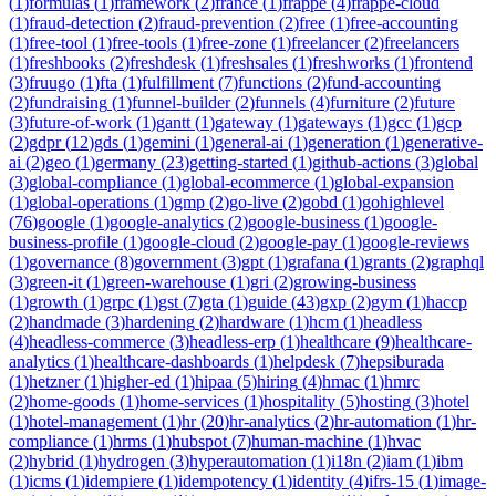
(
1
)
formulas
(
1
)
framework
(
2
)
france
(
1
)
frappe
(
4
)
frappe-cloud
(
1
)
fraud-detection
(
2
)
fraud-prevention
(
2
)
free
(
1
)
free-accounting
(
1
)
free-tool
(
1
)
free-tools
(
1
)
free-zone
(
1
)
freelancer
(
2
)
freelancers
(
1
)
freshbooks
(
2
)
freshdesk
(
1
)
freshsales
(
1
)
freshworks
(
1
)
frontend
(
3
)
fruugo
(
1
)
fta
(
1
)
fulfillment
(
7
)
functions
(
2
)
fund-accounting
(
2
)
fundraising
(
1
)
funnel-builder
(
2
)
funnels
(
4
)
furniture
(
2
)
future
(
3
)
future-of-work
(
1
)
gantt
(
1
)
gateway
(
1
)
gateways
(
1
)
gcc
(
1
)
gcp
(
2
)
gdpr
(
12
)
gds
(
1
)
gemini
(
1
)
general-ai
(
1
)
generation
(
1
)
generative-
ai
(
2
)
geo
(
1
)
germany
(
23
)
getting-started
(
1
)
github-actions
(
3
)
global
(
3
)
global-compliance
(
1
)
global-ecommerce
(
1
)
global-expansion
(
1
)
global-operations
(
1
)
gmp
(
2
)
go-live
(
2
)
gobd
(
1
)
gohighlevel
(
76
)
google
(
1
)
google-analytics
(
2
)
google-business
(
1
)
google-
business-profile
(
1
)
google-cloud
(
2
)
google-pay
(
1
)
google-reviews
(
1
)
governance
(
8
)
government
(
3
)
gpt
(
1
)
grafana
(
1
)
grants
(
2
)
graphql
(
3
)
green-it
(
1
)
green-warehouse
(
1
)
gri
(
2
)
growing-business
(
1
)
growth
(
1
)
grpc
(
1
)
gst
(
7
)
gta
(
1
)
guide
(
43
)
gxp
(
2
)
gym
(
1
)
haccp
(
2
)
handmade
(
3
)
hardening
(
2
)
hardware
(
1
)
hcm
(
1
)
headless
(
4
)
headless-commerce
(
3
)
headless-erp
(
1
)
healthcare
(
9
)
healthcare-
analytics
(
1
)
healthcare-dashboards
(
1
)
helpdesk
(
7
)
hepsiburada
(
1
)
hetzner
(
1
)
higher-ed
(
1
)
hipaa
(
5
)
hiring
(
4
)
hmac
(
1
)
hmrc
(
2
)
home-goods
(
1
)
home-services
(
1
)
hospitality
(
5
)
hosting
(
3
)
hotel
(
1
)
hotel-management
(
1
)
hr
(
20
)
hr-analytics
(
2
)
hr-automation
(
1
)
hr-
compliance
(
1
)
hrms
(
1
)
hubspot
(
7
)
human-machine
(
1
)
hvac
(
2
)
hybrid
(
1
)
hydrogen
(
3
)
hyperautomation
(
1
)
i18n
(
2
)
iam
(
1
)
ibm
(
1
)
icms
(
1
)
idempiere
(
1
)
idempotency
(
1
)
identity
(
4
)
ifrs-15
(
1
)
image-