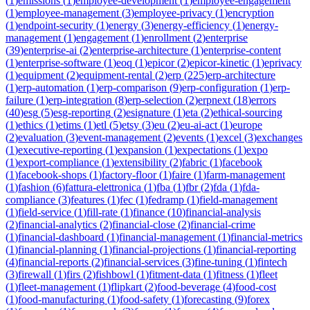
(
1
)
emissions
(
1
)
employee-development
(
1
)
employee-engagement
(
1
)
employee-management
(
3
)
employee-privacy
(
1
)
encryption
(
1
)
endpoint-security
(
1
)
energy
(
3
)
energy-efficiency
(
1
)
energy-
management
(
1
)
engagement
(
1
)
enrollment
(
2
)
enterprise
(
39
)
enterprise-ai
(
2
)
enterprise-architecture
(
1
)
enterprise-content
(
1
)
enterprise-software
(
1
)
eoq
(
1
)
epicor
(
2
)
epicor-kinetic
(
1
)
eprivacy
(
1
)
equipment
(
2
)
equipment-rental
(
2
)
erp
(
225
)
erp-architecture
(
1
)
erp-automation
(
1
)
erp-comparison
(
9
)
erp-configuration
(
1
)
erp-
failure
(
1
)
erp-integration
(
8
)
erp-selection
(
2
)
erpnext
(
18
)
errors
(
40
)
esg
(
5
)
esg-reporting
(
2
)
esignature
(
1
)
eta
(
2
)
ethical-sourcing
(
1
)
ethics
(
1
)
etims
(
1
)
etl
(
5
)
etsy
(
3
)
eu
(
2
)
eu-ai-act
(
1
)
europe
(
2
)
evaluation
(
3
)
event-management
(
2
)
events
(
1
)
excel
(
3
)
exchanges
(
1
)
executive-reporting
(
1
)
expansion
(
1
)
expectations
(
1
)
expo
(
1
)
export-compliance
(
1
)
extensibility
(
2
)
fabric
(
1
)
facebook
(
1
)
facebook-shops
(
1
)
factory-floor
(
1
)
faire
(
1
)
farm-management
(
1
)
fashion
(
6
)
fattura-elettronica
(
1
)
fba
(
1
)
fbr
(
2
)
fda
(
1
)
fda-
compliance
(
3
)
features
(
1
)
fec
(
1
)
fedramp
(
1
)
field-management
(
1
)
field-service
(
1
)
fill-rate
(
1
)
finance
(
10
)
financial-analysis
(
2
)
financial-analytics
(
2
)
financial-close
(
2
)
financial-crime
(
1
)
financial-dashboard
(
1
)
financial-management
(
1
)
financial-metrics
(
1
)
financial-planning
(
1
)
financial-projections
(
1
)
financial-reporting
(
4
)
financial-reports
(
2
)
financial-services
(
3
)
fine-tuning
(
1
)
fintech
(
3
)
firewall
(
1
)
firs
(
2
)
fishbowl
(
1
)
fitment-data
(
1
)
fitness
(
1
)
fleet
(
1
)
fleet-management
(
1
)
flipkart
(
2
)
food-beverage
(
4
)
food-cost
(
1
)
food-manufacturing
(
1
)
food-safety
(
1
)
forecasting
(
9
)
forex