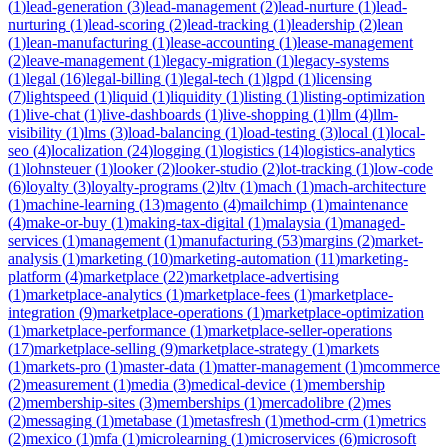
(
1
)
lead-generation
(
3
)
lead-management
(
2
)
lead-nurture
(
1
)
lead-
nurturing
(
1
)
lead-scoring
(
2
)
lead-tracking
(
1
)
leadership
(
2
)
lean
(
1
)
lean-manufacturing
(
1
)
lease-accounting
(
1
)
lease-management
(
2
)
leave-management
(
1
)
legacy-migration
(
1
)
legacy-systems
(
1
)
legal
(
16
)
legal-billing
(
1
)
legal-tech
(
1
)
lgpd
(
1
)
licensing
(
7
)
lightspeed
(
1
)
liquid
(
1
)
liquidity
(
1
)
listing
(
1
)
listing-optimization
(
1
)
live-chat
(
1
)
live-dashboards
(
1
)
live-shopping
(
1
)
llm
(
4
)
llm-
visibility
(
1
)
lms
(
3
)
load-balancing
(
1
)
load-testing
(
3
)
local
(
1
)
local-
seo
(
4
)
localization
(
24
)
logging
(
1
)
logistics
(
14
)
logistics-analytics
(
1
)
lohnsteuer
(
1
)
looker
(
2
)
looker-studio
(
2
)
lot-tracking
(
1
)
low-code
(
6
)
loyalty
(
3
)
loyalty-programs
(
2
)
ltv
(
1
)
mach
(
1
)
mach-architecture
(
1
)
machine-learning
(
13
)
magento
(
4
)
mailchimp
(
1
)
maintenance
(
4
)
make-or-buy
(
1
)
making-tax-digital
(
1
)
malaysia
(
1
)
managed-
services
(
1
)
management
(
1
)
manufacturing
(
53
)
margins
(
2
)
market-
analysis
(
1
)
marketing
(
10
)
marketing-automation
(
11
)
marketing-
platform
(
4
)
marketplace
(
22
)
marketplace-advertising
(
1
)
marketplace-analytics
(
1
)
marketplace-fees
(
1
)
marketplace-
integration
(
9
)
marketplace-operations
(
1
)
marketplace-optimization
(
1
)
marketplace-performance
(
1
)
marketplace-seller-operations
(
17
)
marketplace-selling
(
9
)
marketplace-strategy
(
1
)
markets
(
1
)
markets-pro
(
1
)
master-data
(
1
)
matter-management
(
1
)
mcommerce
(
2
)
measurement
(
1
)
media
(
3
)
medical-device
(
1
)
membership
(
2
)
membership-sites
(
3
)
memberships
(
1
)
mercadolibre
(
2
)
mes
(
2
)
messaging
(
1
)
metabase
(
1
)
metasfresh
(
1
)
method-crm
(
1
)
metrics
(
2
)
mexico
(
1
)
mfa
(
1
)
microlearning
(
1
)
microservices
(
6
)
microsoft