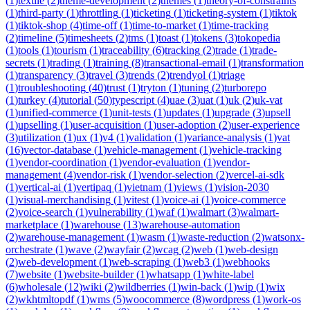
(
1
)
textile
(
2
)
theme-development
(
2
)
themes
(
1
)
theory-of-constraints
(
1
)
third-party
(
1
)
throttling
(
1
)
ticketing
(
1
)
ticketing-system
(
1
)
tiktok
(
1
)
tiktok-shop
(
4
)
time-off
(
1
)
time-to-market
(
1
)
time-tracking
(
2
)
timeline
(
5
)
timesheets
(
2
)
tms
(
1
)
toast
(
1
)
tokens
(
3
)
tokopedia
(
1
)
tools
(
1
)
tourism
(
1
)
traceability
(
6
)
tracking
(
2
)
trade
(
1
)
trade-
secrets
(
1
)
trading
(
1
)
training
(
8
)
transactional-email
(
1
)
transformation
(
1
)
transparency
(
3
)
travel
(
3
)
trends
(
2
)
trendyol
(
1
)
triage
(
1
)
troubleshooting
(
40
)
trust
(
1
)
tryton
(
1
)
tuning
(
2
)
turborepo
(
1
)
turkey
(
4
)
tutorial
(
50
)
typescript
(
4
)
uae
(
3
)
uat
(
1
)
uk
(
2
)
uk-vat
(
1
)
unified-commerce
(
1
)
unit-tests
(
1
)
updates
(
1
)
upgrade
(
3
)
upsell
(
1
)
upselling
(
1
)
user-acquisition
(
1
)
user-adoption
(
2
)
user-experience
(
3
)
utilization
(
1
)
ux
(
1
)
v4
(
1
)
validation
(
1
)
variance-analysis
(
1
)
vat
(
16
)
vector-database
(
1
)
vehicle-management
(
1
)
vehicle-tracking
(
1
)
vendor-coordination
(
1
)
vendor-evaluation
(
1
)
vendor-
management
(
4
)
vendor-risk
(
1
)
vendor-selection
(
2
)
vercel-ai-sdk
(
1
)
vertical-ai
(
1
)
vertipaq
(
1
)
vietnam
(
1
)
views
(
1
)
vision-2030
(
1
)
visual-merchandising
(
1
)
vitest
(
1
)
voice-ai
(
1
)
voice-commerce
(
2
)
voice-search
(
1
)
vulnerability
(
1
)
waf
(
1
)
walmart
(
3
)
walmart-
marketplace
(
1
)
warehouse
(
13
)
warehouse-automation
(
2
)
warehouse-management
(
1
)
wasm
(
1
)
waste-reduction
(
2
)
watsonx-
orchestrate
(
1
)
wave
(
2
)
wayfair
(
2
)
wcag
(
2
)
web
(
1
)
web-design
(
2
)
web-development
(
1
)
web-scraping
(
1
)
web3
(
1
)
webhooks
(
7
)
website
(
1
)
website-builder
(
1
)
whatsapp
(
1
)
white-label
(
6
)
wholesale
(
12
)
wiki
(
2
)
wildberries
(
1
)
win-back
(
1
)
wip
(
1
)
wix
(
2
)
wkhtmltopdf
(
1
)
wms
(
5
)
woocommerce
(
8
)
wordpress
(
1
)
work-os