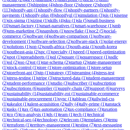
management
(
3
)
shipping
(
4
)
shop-floor
(
2
)
shopee
(
2
)
shopify
(
113
)
shopify-api
(
1
)
shopify-flow
(
1
)
shopify-partners
(
1
)
shopify-
payments
(
1
)
shopify-plus
(
8
)
shopifyql
(
1
)
simulation
(
3
)
sis
(
1
)
sisense
(
1
)
six-sigma
(
1
)
sizing
(
1
)
skills
(
4
)
sku
(
1
)
sla
(
5
)
small-business
(
10
)
smart-factory
(
1
)
smart-narratives
(
1
)
smart-warehouse
(
1
)
smb
(
9
)
sms-marketing
(
5
)
snapshots
(
1
)
snowflake
(
1
)
soc2
(
5
)
social-
commerce
(
5
)
software
(
4
)
software-comparison
(
1
)
software-
development
(
1
)
software-selection
(
2
)
software-stack
(
1
)
solar-energy
(
1
)
solutions
(
1
)
sop
(
2
)
south-africa
(
3
)
south-asia
(
1
)
south-korea
(
1
)
southeast-asia
(
2
)
spc
(
1
)
specialty
(
1
)
speed
(
1
)
speed-optimization
(
2
)
spot
(
1
)
spreadsheets
(
1
)
sql
(
2
)
square
(
1
)
squarespace
(
1
)
ssdlc
(
1
)
ssl
(
2
)
sso
(
2
)
sst
(
1
)
star-schema
(
2
)
startup
(
2
)
state-management
(
1
)
stock-control
(
1
)
store
(
1
)
store-optimization
(
1
)
store-setup
(
2
)
storefront-api
(
3
)
stp
(
1
)
strategy
(
35
)
streaming
(
4
)
stress-test
(
1
)
stress-testing
(
1
)
stripe
(
3
)
structured-data
(
1
)
student-management
(
2
)
student-performance
(
1
)
studio
(
3
)
subscriber
(
1
)
subscription
(
2
)
subscriptions
(
6
)
supplier
(
1
)
supply-chain
(
28
)
support
(
6
)
surveys
(
1
)
sustainability
(
14
)
sustainability-roi
(
1
)
sustainable-ecommerce
(
1
)
sustainable-procurement
(
1
)
sync
(
1
)
tableau
(
3
)
tailwind-css
(
1
)
takealot
(
1
)
talent-acquisition
(
2
)
tally
(
4
)
tally-prime
(
1
)
tanstack
(
1
)
tasks
(
1
)
tax
(
5
)
tax-automation
(
2
)
tax-compliance
(
3
)
taxation
(
1
)
tco
(
5
)
tco-analysis
(
1
)
tds
(
1
)
team
(
1
)
tech
(
1
)
technical
(
1
)
technical-seo
(
4
)
technology
(
2
)
telecom
(
3
)
templates
(
3
)
temu
(
1
)
terraform
(
1
)
territory-management
(
1
)
testing
(
7
)
text-messaging