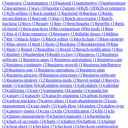
(
3
)
autogen
(
2
)
automation
(
119
)
automl
(
1
)
automotive
(
5
)
autonomous
(
2
)
awareness
(
1
)
aws
(
10
)
axelor
(
2
)
azure
(
4
)
b2b
(
18
)
b2b-ecommerce
(
1
)
b2b-selling
(
1
)
back-market
(
1
)
backend
(
6
)
backup
(
2
)
bank-
reconciliation
(
1
)
barcode
(
1
)
bas
(
1
)
batch-processing
(
1
)
batch-
tracking
(
2
)
bcrs
(
1
)
beauty
(
1
)
bee
(
1
)
benchmarks
(
1
)
benefits
(
1
)
best-
of-breed
(
1
)
best-practices
(
6
)
bi-comparison
(
8
)
bi-tools
(
1
)
bias
(
1
)
big-4
(
1
)
bigcommerce
(
3
)
bigquery
(
1
)
billable-hours
(
1
)
billing
(
7
)
bir
(
1
)
black-friday
(
1
)
block-editor
(
1
)
blockchain
(
1
)
blog-strategy
(
1
)
blue-green
(
1
)
bmf
(
1
)
bom
(
2
)
booking
(
5
)
bookkeeping
(
9
)
bpa
(
1
)
bpm
(
1
)
brand
(
2
)
branding
(
1
)
brazil
(
2
)
breach-notification
(
1
)
bss
(
1
)
budget
(
3
)
budgeting
(
6
)
build-vs-buy
(
3
)
business
(
13
)
business
software
(
1
)
business-apps
(
1
)
business-automation
(
1
)
business-case
(
2
)
business-continuity
(
2
)
business-growth
(
1
)
business-intelligence
(
26
)
business-one
(
1
)
business-operations
(
1
)
business-plan
(
1
)
business-process
(
8
)
business-processes
(
1
)
business-software
(
1
)
business-strategy
(
12
)
business-tools
(
2
)
buyer-portal
(
1
)
buyers-
guide
(
1
)
caching
(
6
)
calculation-groups
(
1
)
calculators
(
1
)
calendar
(
3
)
california
(
1
)
cam
(
1
)
campaigns
(
4
)
canada
(
1
)
canada-hst
(
1
)
canary
(
1
)
capacity
(
2
)
capacity-planning
(
2
)
carbon-footprint
(
2
)
carbon-tracking
(
3
)
career-plans
(
1
)
cart-abandonment
(
2
)
case-
management
(
2
)
case-study
(
11
)
cash-flow
(
4
)
catalog
(
2
)
catalog-sync
(
1
)
category-pages
(
1
)
ccpa
(
2
)
cdn
(
2
)
certification
(
2
)
cfdi
(
1
)
cfo
(
2
)
change-management
(
6
)
channel-manager
(
1
)
chargebacks
(
1
)
chart-of-accounts
(
3
)
charts
(
1
)
chatbot
(
6
)
chatbots
(
1
)
chatgpt
(
2
)
cheat-sheet
(
1
)
checklist
(
7
)
checkout
(
2
)
checkout-optimization