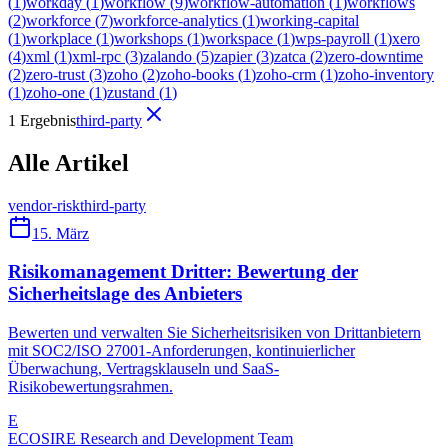
(
1
)
workday
(
1
)
workflow
(
9
)
workflow-automation
(
1
)
workflows
(
2
)
workforce
(
7
)
workforce-analytics
(
1
)
working-capital
(
1
)
workplace
(
1
)
workshops
(
1
)
workspace
(
1
)
wps-payroll
(
1
)
xero
(
4
)
xml
(
1
)
xml-rpc
(
3
)
zalando
(
5
)
zapier
(
3
)
zatca
(
2
)
zero-downtime
(
2
)
zero-trust
(
3
)
zoho
(
2
)
zoho-books
(
1
)
zoho-crm
(
1
)
zoho-inventory
(
1
)
zoho-one
(
1
)
zustand
(
1
)
1 Ergebnis
third-party
Alle Artikel
vendor-risk
third-party
15. März
Risikomanagement Dritter: Bewertung der
Sicherheitslage des Anbieters
Bewerten und verwalten Sie Sicherheitsrisiken von Drittanbietern
mit SOC2/ISO 27001-Anforderungen, kontinuierlicher
Überwachung, Vertragsklauseln und SaaS-
Risikobewertungsrahmen.
E
ECOSIRE Research and Development Team