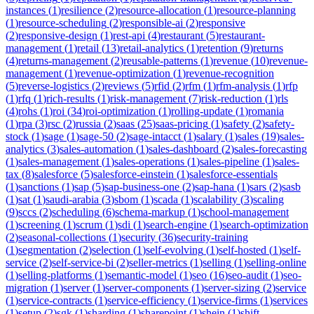
instances
(
1
)
resilience
(
2
)
resource-allocation
(
1
)
resource-planning
(
1
)
resource-scheduling
(
2
)
responsible-ai
(
2
)
responsive
(
2
)
responsive-design
(
1
)
rest-api
(
4
)
restaurant
(
5
)
restaurant-
management
(
1
)
retail
(
13
)
retail-analytics
(
1
)
retention
(
9
)
returns
(
4
)
returns-management
(
2
)
reusable-patterns
(
1
)
revenue
(
10
)
revenue-
management
(
1
)
revenue-optimization
(
1
)
revenue-recognition
(
5
)
reverse-logistics
(
2
)
reviews
(
5
)
rfid
(
2
)
rfm
(
1
)
rfm-analysis
(
1
)
rfp
(
1
)
rfq
(
1
)
rich-results
(
1
)
risk-management
(
7
)
risk-reduction
(
1
)
rls
(
4
)
rohs
(
1
)
roi
(
34
)
roi-optimization
(
1
)
rolling-update
(
1
)
romania
(
1
)
rpa
(
3
)
rsc
(
2
)
russia
(
2
)
saas
(
25
)
saas-pricing
(
1
)
safety
(
2
)
safety-
stock
(
1
)
sage
(
1
)
sage-50
(
2
)
sage-intacct
(
1
)
salary
(
1
)
sales
(
19
)
sales-
analytics
(
3
)
sales-automation
(
1
)
sales-dashboard
(
2
)
sales-forecasting
(
1
)
sales-management
(
1
)
sales-operations
(
1
)
sales-pipeline
(
1
)
sales-
tax
(
8
)
salesforce
(
5
)
salesforce-einstein
(
1
)
salesforce-essentials
(
1
)
sanctions
(
1
)
sap
(
5
)
sap-business-one
(
2
)
sap-hana
(
1
)
sars
(
2
)
sasb
(
1
)
sat
(
1
)
saudi-arabia
(
3
)
sbom
(
1
)
scada
(
1
)
scalability
(
3
)
scaling
(
9
)
sccs
(
2
)
scheduling
(
6
)
schema-markup
(
1
)
school-management
(
1
)
screening
(
1
)
scrum
(
1
)
sdi
(
1
)
search-engine
(
1
)
search-optimization
(
2
)
seasonal-collections
(
1
)
security
(
36
)
security-training
(
1
)
segmentation
(
2
)
selection
(
1
)
self-evolving
(
1
)
self-hosted
(
1
)
self-
service
(
2
)
self-service-bi
(
2
)
seller-metrics
(
1
)
selling
(
1
)
selling-online
(
1
)
selling-platforms
(
1
)
semantic-model
(
1
)
seo
(
16
)
seo-audit
(
1
)
seo-
migration
(
1
)
server
(
1
)
server-components
(
1
)
server-sizing
(
2
)
service
(
1
)
service-contracts
(
1
)
service-efficiency
(
1
)
service-firms
(
1
)
services
(
1
)
setup
(
2
)
sgk
(
1
)
sharding
(
1
)
sharepoint
(
1
)
shein
(
1
)
shift-