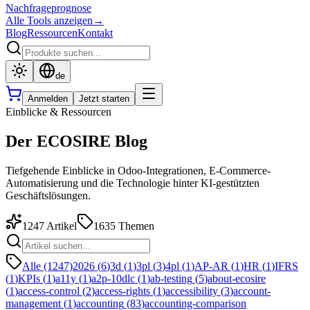
Nachfrageprognose
Alle Tools anzeigen
→
Blog
Ressourcen
Kontakt
de
Anmelden
Jetzt starten
Einblicke & Ressourcen
Der ECOSIRE Blog
Tiefgehende Einblicke in Odoo-Integrationen, E-Commerce-
Automatisierung und die Technologie hinter KI-gestützten
Geschäftslösungen.
1247
Artikel
1635
Themen
Alle (1247)
2026
(
6
)
3d
(
1
)
3pl
(
3
)
4pl
(
1
)
AP-AR
(
1
)
HR
(
1
)
IFRS
(
1
)
KPIs
(
1
)
a11y
(
1
)
a2p-10dlc
(
1
)
ab-testing
(
5
)
about-ecosire
(
1
)
access-control
(
2
)
access-rights
(
1
)
accessibility
(
3
)
account-
management
(
1
)
accounting
(
83
)
accounting-comparison