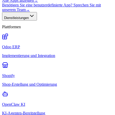
Alle Apps anzeigen
→
Benötigen Sie eine benutzerdefinierte App? Sprechen Sie mit
unserem Team
→
Dienstleistungen
Plattformen
Odoo ERP
Implementierung und Integration
Shopify
Shop-Erstellung und Optimierung
OpenClaw KI
KI-Agenten-Bereitstellung