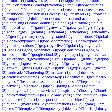
(
1
)
formulas
(
1
)
framework
(
2
)
france
(
1
)
frappe
(
4
)
frappe-cloud
(
1
)
fraud-detection
(
2
)
fraud-prevention
(
2
)
free
(
1
)
free-accounting
(
1
)
free-tool
(
1
)
free-tools
(
1
)
free-zone
(
1
)
freelancer
(
2
)
freelancers
(
1
)
freshbooks
(
2
)
freshdesk
(
1
)
freshsales
(
1
)
freshworks
(
1
)
frontend
(
3
)
fruugo
(
1
)
fta
(
1
)
fulfillment
(
7
)
functions
(
2
)
fund-accounting
(
2
)
fundraising
(
1
)
funnel-builder
(
2
)
funnels
(
4
)
furniture
(
2
)
future
(
3
)
future-of-work
(
1
)
gantt
(
1
)
gateway
(
1
)
gateways
(
1
)
gcc
(
1
)
gcp
(
2
)
gdpr
(
12
)
gds
(
1
)
gemini
(
1
)
general-ai
(
1
)
generation
(
1
)
generative-
ai
(
2
)
geo
(
1
)
germany
(
23
)
getting-started
(
1
)
github-actions
(
3
)
global
(
3
)
global-compliance
(
1
)
global-ecommerce
(
1
)
global-expansion
(
1
)
global-operations
(
1
)
gmp
(
2
)
go-live
(
2
)
gobd
(
1
)
gohighlevel
(
76
)
google
(
1
)
google-analytics
(
2
)
google-business
(
1
)
google-
business-profile
(
1
)
google-cloud
(
2
)
google-pay
(
1
)
google-reviews
(
1
)
governance
(
8
)
government
(
3
)
gpt
(
1
)
grafana
(
1
)
grants
(
2
)
graphql
(
3
)
green-it
(
1
)
green-warehouse
(
1
)
gri
(
2
)
growing-business
(
1
)
growth
(
1
)
grpc
(
1
)
gst
(
7
)
gta
(
1
)
guide
(
43
)
gxp
(
2
)
gym
(
1
)
haccp
(
2
)
handmade
(
3
)
hardening
(
2
)
hardware
(
1
)
hcm
(
1
)
headless
(
4
)
headless-commerce
(
3
)
headless-erp
(
1
)
healthcare
(
9
)
healthcare-
analytics
(
1
)
healthcare-dashboards
(
1
)
helpdesk
(
7
)
hepsiburada
(
1
)
hetzner
(
1
)
higher-ed
(
1
)
hipaa
(
5
)
hiring
(
4
)
hmac
(
1
)
hmrc
(
2
)
home-goods
(
1
)
home-services
(
1
)
hospitality
(
5
)
hosting
(
3
)
hotel
(
1
)
hotel-management
(
1
)
hr
(
20
)
hr-analytics
(
2
)
hr-automation
(
1
)
hr-
compliance
(
1
)
hrms
(
1
)
hubspot
(
7
)
human-machine
(
1
)
hvac
(
2
)
hybrid
(
1
)
hydrogen
(
3
)
hyperautomation
(
1
)
i18n
(
2
)
iam
(
1
)
ibm
(
1
)
icms
(
1
)
idempiere
(
1
)
idempotency
(
1
)
identity
(
4
)
ifrs-15
(
1
)
image-