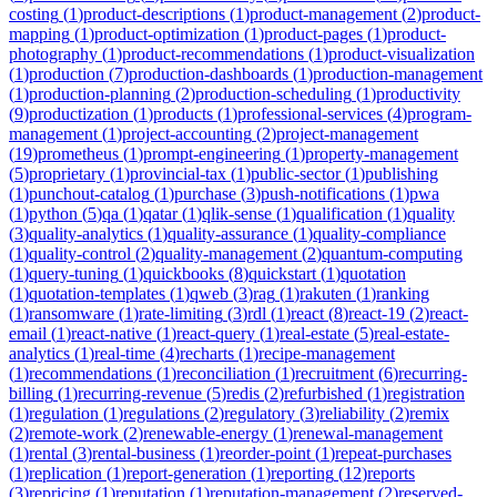
costing
(
1
)
product-descriptions
(
1
)
product-management
(
2
)
product-
mapping
(
1
)
product-optimization
(
1
)
product-pages
(
1
)
product-
photography
(
1
)
product-recommendations
(
1
)
product-visualization
(
1
)
production
(
7
)
production-dashboards
(
1
)
production-management
(
1
)
production-planning
(
2
)
production-scheduling
(
1
)
productivity
(
9
)
productization
(
1
)
products
(
1
)
professional-services
(
4
)
program-
management
(
1
)
project-accounting
(
2
)
project-management
(
19
)
prometheus
(
1
)
prompt-engineering
(
1
)
property-management
(
5
)
proprietary
(
1
)
provincial-tax
(
1
)
public-sector
(
1
)
publishing
(
1
)
punchout-catalog
(
1
)
purchase
(
3
)
push-notifications
(
1
)
pwa
(
1
)
python
(
5
)
qa
(
1
)
qatar
(
1
)
qlik-sense
(
1
)
qualification
(
1
)
quality
(
3
)
quality-analytics
(
1
)
quality-assurance
(
1
)
quality-compliance
(
1
)
quality-control
(
2
)
quality-management
(
2
)
quantum-computing
(
1
)
query-tuning
(
1
)
quickbooks
(
8
)
quickstart
(
1
)
quotation
(
1
)
quotation-templates
(
1
)
qweb
(
3
)
rag
(
1
)
rakuten
(
1
)
ranking
(
1
)
ransomware
(
1
)
rate-limiting
(
3
)
rdl
(
1
)
react
(
8
)
react-19
(
2
)
react-
email
(
1
)
react-native
(
1
)
react-query
(
1
)
real-estate
(
5
)
real-estate-
analytics
(
1
)
real-time
(
4
)
recharts
(
1
)
recipe-management
(
1
)
recommendations
(
1
)
reconciliation
(
1
)
recruitment
(
6
)
recurring-
billing
(
1
)
recurring-revenue
(
5
)
redis
(
2
)
refurbished
(
1
)
registration
(
1
)
regulation
(
1
)
regulations
(
2
)
regulatory
(
3
)
reliability
(
2
)
remix
(
2
)
remote-work
(
2
)
renewable-energy
(
1
)
renewal-management
(
1
)
rental
(
3
)
rental-business
(
1
)
reorder-point
(
1
)
repeat-purchases
(
1
)
replication
(
1
)
report-generation
(
1
)
reporting
(
12
)
reports
(
3
)
repricing
(
1
)
reputation
(
1
)
reputation-management
(
2
)
reserved-