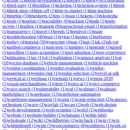
(
1
)
textile
(
2
)
theme-development
(
2
)
themes
(
1
)
theory-of-constraints
(
1
)
third-party
(
1
)
throttling
(
1
)
ticketing
(
1
)
ticketing-system
(
1
)
tiktok
(
1
)
tiktok-shop
(
4
)
time-off
(
1
)
time-to-market
(
1
)
time-tracking
(
2
)
timeline
(
5
)
timesheets
(
2
)
tms
(
1
)
toast
(
1
)
tokens
(
3
)
tokopedia
(
1
)
tools
(
1
)
tourism
(
1
)
traceability
(
6
)
tracking
(
2
)
trade
(
1
)
trade-
secrets
(
1
)
trading
(
1
)
training
(
8
)
transactional-email
(
1
)
transformation
(
1
)
transparency
(
3
)
travel
(
3
)
trends
(
2
)
trendyol
(
1
)
triage
(
1
)
troubleshooting
(
40
)
trust
(
1
)
tryton
(
1
)
tuning
(
2
)
turborepo
(
1
)
turkey
(
4
)
tutorial
(
50
)
typescript
(
4
)
uae
(
3
)
uat
(
1
)
uk
(
2
)
uk-vat
(
1
)
unified-commerce
(
1
)
unit-tests
(
1
)
updates
(
1
)
upgrade
(
3
)
upsell
(
1
)
upselling
(
1
)
user-acquisition
(
1
)
user-adoption
(
2
)
user-experience
(
3
)
utilization
(
1
)
ux
(
1
)
v4
(
1
)
validation
(
1
)
variance-analysis
(
1
)
vat
(
16
)
vector-database
(
1
)
vehicle-management
(
1
)
vehicle-tracking
(
1
)
vendor-coordination
(
1
)
vendor-evaluation
(
1
)
vendor-
management
(
4
)
vendor-risk
(
1
)
vendor-selection
(
2
)
vercel-ai-sdk
(
1
)
vertical-ai
(
1
)
vertipaq
(
1
)
vietnam
(
1
)
views
(
1
)
vision-2030
(
1
)
visual-merchandising
(
1
)
vitest
(
1
)
voice-ai
(
1
)
voice-commerce
(
2
)
voice-search
(
1
)
vulnerability
(
1
)
waf
(
1
)
walmart
(
3
)
walmart-
marketplace
(
1
)
warehouse
(
13
)
warehouse-automation
(
2
)
warehouse-management
(
1
)
wasm
(
1
)
waste-reduction
(
2
)
watsonx-
orchestrate
(
1
)
wave
(
2
)
wayfair
(
2
)
wcag
(
2
)
web
(
1
)
web-design
(
2
)
web-development
(
1
)
web-scraping
(
1
)
web3
(
1
)
webhooks
(
7
)
website
(
1
)
website-builder
(
1
)
whatsapp
(
1
)
white-label
(
6
)
wholesale
(
12
)
wiki
(
2
)
wildberries
(
1
)
win-back
(
1
)
wip
(
1
)
wix
(
2
)
wkhtmltopdf
(
1
)
wms
(
5
)
woocommerce
(
8
)
wordpress
(
1
)
work-os