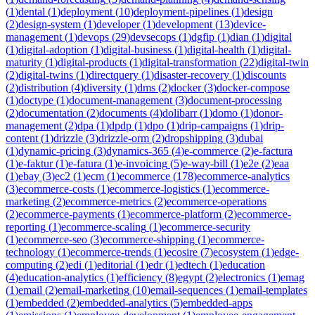
(
1
)
dental
(
1
)
deployment
(
10
)
deployment-pipelines
(
1
)
design
(
2
)
design-system
(
1
)
developer
(
1
)
development
(
13
)
device-
management
(
1
)
devops
(
29
)
devsecops
(
1
)
dgfip
(
1
)
dian
(
1
)
digital
(
1
)
digital-adoption
(
1
)
digital-business
(
1
)
digital-health
(
1
)
digital-
maturity
(
1
)
digital-products
(
1
)
digital-transformation
(
22
)
digital-twin
(
2
)
digital-twins
(
1
)
directquery
(
1
)
disaster-recovery
(
1
)
discounts
(
2
)
distribution
(
4
)
diversity
(
1
)
dms
(
2
)
docker
(
3
)
docker-compose
(
1
)
doctype
(
1
)
document-management
(
3
)
document-processing
(
2
)
documentation
(
2
)
documents
(
4
)
dolibarr
(
1
)
domo
(
1
)
donor-
management
(
2
)
dpa
(
1
)
dpdp
(
1
)
dpo
(
1
)
drip-campaigns
(
1
)
drip-
content
(
1
)
drizzle
(
3
)
drizzle-orm
(
2
)
dropshipping
(
3
)
dubai
(
1
)
dynamic-pricing
(
3
)
dynamics-365
(
4
)
e-commerce
(
2
)
e-factura
(
1
)
e-faktur
(
1
)
e-fatura
(
1
)
e-invoicing
(
5
)
e-way-bill
(
1
)
e2e
(
2
)
eaa
(
1
)
ebay
(
3
)
ec2
(
1
)
ecm
(
1
)
ecommerce
(
178
)
ecommerce-analytics
(
3
)
ecommerce-costs
(
1
)
ecommerce-logistics
(
1
)
ecommerce-
marketing
(
2
)
ecommerce-metrics
(
2
)
ecommerce-operations
(
2
)
ecommerce-payments
(
1
)
ecommerce-platform
(
2
)
ecommerce-
reporting
(
1
)
ecommerce-scaling
(
1
)
ecommerce-security
(
1
)
ecommerce-seo
(
3
)
ecommerce-shipping
(
1
)
ecommerce-
technology
(
1
)
ecommerce-trends
(
1
)
ecosire
(
7
)
ecosystem
(
1
)
edge-
computing
(
2
)
edi
(
1
)
editorial
(
1
)
edr
(
1
)
edtech
(
1
)
education
(
4
)
education-analytics
(
1
)
efficiency
(
8
)
egypt
(
2
)
electronics
(
1
)
emag
(
1
)
email
(
2
)
email-marketing
(
10
)
email-sequences
(
1
)
email-templates
(
1
)
embedded
(
2
)
embedded-analytics
(
5
)
embedded-apps