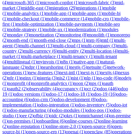
(
4
)
microsoft-365
(
1
)
microsoft-copilot
(
1
)
microsoft-fabric
(
3
)
mid-
market
(
3
)
middle-east
(
3
)
migration
(
29
)
migrations
(
1
)
mobile
(
1
)
mobile-analytics
(
1
)
mobile-app
(
1
)
mobile-apps
(
1
)
mobile-bi
(
1
)
mobile-checkout
(
1
)
mobile-commerce
(
14
)
mobile-cro
(
1
)
mobile-
first
(
1
)
mobile-optimization
(
1
)
mobile-payments
(
1
)
mobile-seo
(
1
)
mobile-strategy
(
1
)
mobile-ux
(
1
)
modernization
(
1
)
modules
(
2
)
monday
(
3
)
monetization
(
2
)
monitoring
(
8
)
monolith
(
1
)
monorepo
(
2
)
month-end
(
1
)
month-end-close
(
2
)
mps
(
1
)
mrp
(
6
)
mtd
(
1
)
multi-
agent
(
5
)
multi-channel
(
13
)
multi-cloud
(
1
)
multi-company
(
3
)
multi-
country
(
2
)
multi-currency
(
6
)
multi-entity
(
2
)
multi-location
(
4
)
multi-
market
(
1
)
multi-marketplace
(
1
)
multi-tenancy
(
1
)
multi-tenant
(
4
)
multilingual
(
1
)
myinvois
(
1
)
n8n
(
1
)
native-app
(
1
)
natural-
language
(
2
)
ndpr
(
1
)
nearshoring
(
1
)
nestjs
(
5
)
netsuite
(
5
)
network-
operations
(
1
)
new-features
(
3
)
next-intl
(
1
)
next-js
(
1
)
nextjs
(
4
)
nexus
(
2
)
nfe
(
1
)
nginx
(
1
)
nigeria
(
3
)
nis2
(
1
)
nist
(
1
)
nlp
(
1
)
no-code
(
6
)
nodejs
(
1
)
nonprofit
(
4
)
nonprofit-analytics
(
1
)
noon
(
2
)
nps
(
1
)
oauth
(
1
)
oauth2
(
2
)
observability
(
4
)
occupancy
(
1
)
ocr
(
2
)
odoo
(
446
)
odoo
19
(
1
)
odoo versions
(
1
)
odoo-17
(
1
)
odoo-18
(
1
)
odoo-19
(
16
)
odoo-
accounting
(
6
)
odoo-crm
(
5
)
odoo-development
(
8
)
odoo-
implementation
(
1
)
odoo-integration
(
1
)
odoo-inventory
(
5
)
odoo-iot
(
1
)
odoo-manufacturing
(
4
)
odoo-modules
(
1
)
odoo-pos
(
1
)
odoo-
studio
(
1
)
oee
(
2
)
ofbiz
(
1
)
oidc
(
2
)
okrs
(
1
)
omnichannel
(
4
)
on-premise
(
1
)
on-premises
(
1
)
onboarding
(
6
)
online-courses
(
2
)
online-learning
(
2
)
online-reputation
(
1
)
online-store-2.0
(
1
)
open-source
(
6
)
open-
source-bi
(
1
)
open-source-erp
(
13
)
openai
(
1
)
openclaw
(
85
)
operations