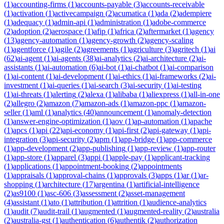
(
1
)
accounting-firms
(
1
)
accounts-payable
(
3
)
accounts-receivable
(
1
)
activation
(
1
)
activecampaign
(
2
)
acumatica
(
1
)
ada
(
2
)
adempiere
(
1
)
adequacy
(
1
)
admin-api
(
1
)
administration
(
1
)
adobe-commerce
(
2
)
adoption
(
2
)
aerospace
(
1
)
afip
(
1
)
africa
(
2
)
aftermarket
(
1
)
agency
(
13
)
agency-automation
(
1
)
agency-growth
(
2
)
agency-scaling
(
1
)
agentforce
(
1
)
agile
(
2
)
agreements
(
1
)
agriculture
(
3
)
agritech
(
1
)
ai
(
62
)
ai-agent
(
1
)
ai-agents
(
38
)
ai-analytics
(
2
)
ai-architecture
(
2
)
ai-
assistants
(
1
)
ai-automation
(
6
)
ai-bot
(
1
)
ai-chatbot
(
1
)
ai-comparison
(
1
)
ai-content
(
1
)
ai-development
(
1
)
ai-ethics
(
1
)
ai-frameworks
(
2
)
ai-
investment
(
1
)
ai-queries
(
1
)
ai-search
(
3
)
ai-security
(
1
)
ai-testing
(
1
)
ai-threats
(
1
)
alerting
(
2
)
alexa
(
1
)
alibaba
(
1
)
aliexpress
(
1
)
all-in-one
(
2
)
allegro
(
2
)
amazon
(
7
)
amazon-ads
(
1
)
amazon-ppc
(
1
)
amazon-
seller
(
1
)
aml
(
1
)
analytics
(
40
)
announcement
(
1
)
anomaly-detection
(
1
)
answer-engine-optimization
(
1
)
aov
(
1
)
ap-automation
(
1
)
apache
(
1
)
apcs
(
1
)
api
(
22
)
api-economy
(
1
)
api-first
(
2
)
api-gateway
(
1
)
api-
integration
(
3
)
api-security
(
2
)
apm
(
1
)
app-bridge
(
1
)
app-commerce
(
1
)
app-development
(
2
)
app-publishing
(
1
)
app-review
(
1
)
app-router
(
1
)
app-store
(
1
)
apparel
(
3
)
appi
(
1
)
apple-pay
(
1
)
applicant-tracking
(
1
)
applications
(
1
)
appointment-booking
(
2
)
appointments
(
1
)
appraisals
(
1
)
approval-chains
(
1
)
approvals
(
3
)
apps
(
1
)
ar
(
1
)
ar-
shopping
(
1
)
architecture
(
17
)
argentina
(
1
)
artificial-intelligence
(
2
)
as9100
(
1
)
asc-606
(
3
)
assessment
(
2
)
asset-management
(
4
)
assistant
(
1
)
ato
(
1
)
attribution
(
1
)
attrition
(
1
)
audience-analytics
(
1
)
audit
(
7
)
audit-trail
(
1
)
augmented
(
1
)
augmented-reality
(
2
)
australia
(
2
)
australia-gst
(
1
)
authentication
(
6
)
authentik
(
2
)
authorization