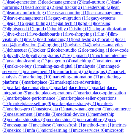
(
1
)
lead-generation
(
3
)
lead-management
(
2
)
lead-nurture
(
1
)
lead-
nurturing
(
1
)
lead-scoring
(
2
)
lead-tracking
(
1
)
leadership
(
2
)
lean
(
1
)
lean-manufacturing
(
1
)
lease-accounting
(
1
)
lease-management
(
2
)
leave-management
(
1
)
legacy-migration
(
1
)
legacy-systems
(
1
)
legal
(
16
)
legal-billing
(
1
)
legal-tech
(
1
)
lgpd
(
1
)
licensing
(
7
)
lightspeed
(
1
)
liquid
(
1
)
liquidity
(
1
)
listing
(
1
)
listing-optimization
(
1
)
live-chat
(
1
)
live-dashboards
(
1
)
live-shopping
(
1
)
llm
(
4
)
llm-
visibility
(
1
)
lms
(
3
)
load-balancing
(
1
)
load-testing
(
3
)
local
(
1
)
local-
seo
(
4
)
localization
(
24
)
logging
(
1
)
logistics
(
14
)
logistics-analytics
(
1
)
lohnsteuer
(
1
)
looker
(
2
)
looker-studio
(
2
)
lot-tracking
(
1
)
low-code
(
6
)
loyalty
(
3
)
loyalty-programs
(
2
)
ltv
(
1
)
mach
(
1
)
mach-architecture
(
1
)
machine-learning
(
13
)
magento
(
4
)
mailchimp
(
1
)
maintenance
(
4
)
make-or-buy
(
1
)
making-tax-digital
(
1
)
malaysia
(
1
)
managed-
services
(
1
)
management
(
1
)
manufacturing
(
53
)
margins
(
2
)
market-
analysis
(
1
)
marketing
(
10
)
marketing-automation
(
11
)
marketing-
platform
(
4
)
marketplace
(
22
)
marketplace-advertising
(
1
)
marketplace-analytics
(
1
)
marketplace-fees
(
1
)
marketplace-
integration
(
9
)
marketplace-operations
(
1
)
marketplace-optimization
(
1
)
marketplace-performance
(
1
)
marketplace-seller-operations
(
17
)
marketplace-selling
(
9
)
marketplace-strategy
(
1
)
markets
(
1
)
markets-pro
(
1
)
master-data
(
1
)
matter-management
(
1
)
mcommerce
(
2
)
measurement
(
1
)
media
(
3
)
medical-device
(
1
)
membership
(
2
)
membership-sites
(
3
)
memberships
(
1
)
mercadolibre
(
2
)
mes
(
2
)
messaging
(
1
)
metabase
(
1
)
metasfresh
(
1
)
method-crm
(
1
)
metrics
(
2
)
mexico
(
1
)
mfa
(
1
)
microlearning
(
1
)
microservices
(
6
)
microsoft