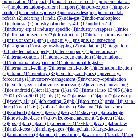
optimization
(
1
)
impact
(
1
)
impact-measurement
(
1
)
implementation
(
44
)
implementation-partner
(
1
)
import
(
1
)
import-export
(
1
)
import-
mode
(
1
)
incident-response
(
3
)
inclusive-design
(
1
)
incremental-
refresh
(
2
)
indexing
(
1
)
india
(
5
)
india-gst
(
2
)
india-marketplace
(
1
)
indonesia
(
2
)
industry
(
4
)
industry-4-0
(
17
)
industry-5-0
(
1
)
industry-erp
(
1
)
industry-specific
(
1
)
industry-wrappers
(
1
)
infor
(
1
)
information-security
(
2
)
infrastructure
(
10
)
infrastructure-as-code
(
1
)
infusionsoft
(
1
)
inp
(
1
)
insightly
(
1
)
insights
(
2
)
inspection
(
1
)
instagram
(
1
)
instagram-shopping
(
2
)
installation
(
1
)
integration
(
63
)
intellectual-property
(
1
)
inter-company
(
1
)
intercompany
(
4
)
internal-controls
(
1
)
internal-documentation
(
1
)
international
(
11
)
international-expansion
(
1
)
international-logistics
(
1
)
international-selling
(
2
)
international-trade
(
1
)
internationalization
(
2
)
intranet
(
1
)
inventory
(
33
)
inventory-analytics
(
1
)
inventory-
forecasting
(
1
)
inventory-management
(
5
)
inventory-optimization
(
1
)
inventory-sync
(
4
)
invoice-processing
(
2
)
invoices
(
1
)
invoicing
(
1
)
ios-android
(
1
)
iot
(
11
)
iqms
(
1
)
isa-95
(
1
)
isms
(
1
)
iso-13485
(
1
)
iso-
27001
(
3
)
iso-9001
(
1
)
italy
(
1
)
iva
(
2
)
jamstack
(
1
)
japan
(
2
)
javascript
(
1
)
jewelry
(
1
)
jit
(
1
)
job-costing
(
2
)
jpk
(
1
)
json-rpc
(
2
)
jumia
(
1
)
just-in-
time
(
1
)
jwt
(
1
)
k6
(
2
)
kafka
(
1
)
kanban
(
3
)
katana
(
1
)
katana-mrp
(
1
)
kaufland
(
2
)
kdv
(
1
)
keap
(
2
)
kenya
(
1
)
klaviyo
(
1
)
knowledge
(
1
)
knowledge-base
(
4
)
knowledge-management
(
2
)
korea
(
1
)
kpi
(
3
)
kpis
(
3
)
kra
(
1
)
ksef
(
1
)
kubernetes
(
1
)
kvkk
(
1
)
kyc
(
1
)
labor-law
(
1
)
landed-cost
(
1
)
landing-pages
(
4
)
langchain
(
3
)
large-datasets
(
1
)
latin-america
(
3
)
launch
(
1
)
law-firm
(
1
)
law-firms
(
1
)
lazada
(
1
)
lcp