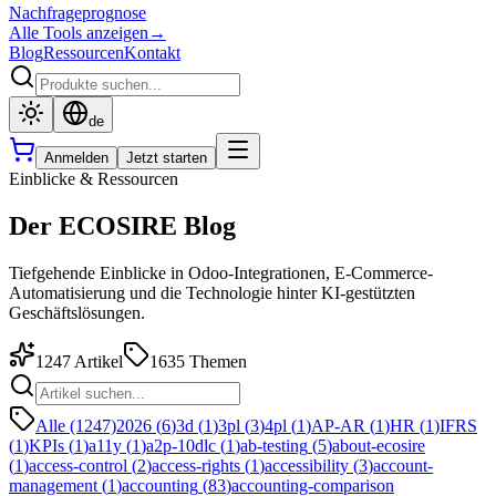
Nachfrageprognose
Alle Tools anzeigen
→
Blog
Ressourcen
Kontakt
de
Anmelden
Jetzt starten
Einblicke & Ressourcen
Der ECOSIRE Blog
Tiefgehende Einblicke in Odoo-Integrationen, E-Commerce-
Automatisierung und die Technologie hinter KI-gestützten
Geschäftslösungen.
1247
Artikel
1635
Themen
Alle (1247)
2026
(
6
)
3d
(
1
)
3pl
(
3
)
4pl
(
1
)
AP-AR
(
1
)
HR
(
1
)
IFRS
(
1
)
KPIs
(
1
)
a11y
(
1
)
a2p-10dlc
(
1
)
ab-testing
(
5
)
about-ecosire
(
1
)
access-control
(
2
)
access-rights
(
1
)
accessibility
(
3
)
account-
management
(
1
)
accounting
(
83
)
accounting-comparison