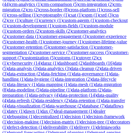
(
44
)
crm-analytics
(
1
)
crm-comparison
(
5
)
crm-integration
(
2
)
crm-
migration
(
2
)
cro
(
2
)
cross-border
(
8
)
cross-platform
(
1
)
cross-sell
(
1
)
cross-selling
(
1
)
cryptography
(
1
)
csat
(
1
)
cspm
(
1
)
csrd
(
3
)
css
(
2
)
csv
(
1
)
culture
(
1
)
currency
(
1
)
custom-agents
(
1
)
custom-checkout
(
1
)
custom-development
(
1
)
custom-fields
(
1
)
custom-module
(
1
)
custom-orders
(
2
)
custom-skills
(
2
)
customer-analytics
(
2
)
customer-data
(
1
)
customer-engagement
(
3
)
customer-experience
(
5
)
customer-health
(
1
)
customer-journey
(
1
)
customer-lifetime-value
(
3
)
customer-retention
(
5
)
customer-satisfaction
(
1
)
customer-
segmentation
(
2
)
customer-service
(
7
)
customer-success
(
5
)
customer-
support
(
7
)
customization
(
5
)
customs
(
1
)
cutover
(
2
)
cx
(
1
)
cybersecurity
(
14
)
daraz
(
1
)
dashboard
(
2
)
dashboards
(
16
)
data
(
5
)
data-analysis
(
3
)
data-analytics
(
3
)
data-cleanup
(
2
)
data-driven
(
3
)
data-extraction
(
2
)
data-fetching
(
1
)
data-governance
(
1
)
data-
handling
(
1
)
data-hygiene
(
1
)
data-integration
(
2
)
data-lifecycle
(
1
)
data-literacy
(
1
)
data-mapping
(
1
)
data-mesh
(
1
)
data-migration
(
8
)
data-modeling
(
5
)
data-pipeline
(
1
)
data-platform
(
2
)
data-
preparation
(
1
)
data-privacy
(
4
)
data-protection
(
14
)
data-quality
(
4
)
data-refresh
(
2
)
data-residency
(
2
)
data-retention
(
1
)
data-transfer
(
4
)
data-visualization
(
5
)
data-warehouse
(
2
)
database
(
7
)
dataflows
(
1
)
datev
(
1
)
dawn
(
1
)
dax
(
7
)
deal-management
(
1
)
dealer
(
1
)
debugging
(
1
)
decentralized
(
1
)
decision
(
1
)
decision-framework
(
1
)
decision-making
(
1
)
decision-matrix
(
1
)
decision-tree
(
1
)
decorators
(
1
)
defect-detection
(
1
)
deliverability
(
1
)
delivery
(
1
)
delmiaworks
(
1
)
demand-forecasting
(
3
)
demand-planning
(
4
)
demand-sensing