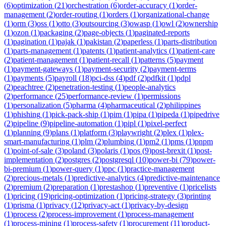
(
6
)
optimization
(
21
)
orchestration
(
6
)
order-accuracy
(
1
)
order-
management
(
2
)
order-routing
(
1
)
orders
(
1
)
organizational-change
(
1
)
orm
(
3
)
oss
(
1
)
otto
(
3
)
outsourcing
(
3
)
owasp
(
1
)
owl
(
2
)
ownership
(
1
)
ozon
(
1
)
packaging
(
2
)
page-objects
(
1
)
paginated-reports
(
1
)
pagination
(
1
)
pajak
(
1
)
pakistan
(
2
)
paperless
(
1
)
parts-distribution
(
1
)
parts-management
(
1
)
patents
(
1
)
patient-analytics
(
1
)
patient-care
(
2
)
patient-management
(
1
)
patient-recall
(
1
)
patterns
(
5
)
payment
(
1
)
payment-gateways
(
1
)
payment-security
(
2
)
payment-terms
(
1
)
payments
(
5
)
payroll
(
18
)
pci-dss
(
4
)
pdf
(
2
)
pdfkit
(
1
)
pdpl
(
2
)
peachtree
(
2
)
penetration-testing
(
1
)
people-analytics
(
2
)
performance
(
25
)
performance-review
(
1
)
permissions
(
1
)
personalization
(
5
)
pharma
(
4
)
pharmaceutical
(
2
)
philippines
(
1
)
phishing
(
1
)
pick-pack-ship
(
1
)
pim
(
1
)
pipa
(
1
)
pipeda
(
1
)
pipedrive
(
2
)
pipeline
(
9
)
pipeline-automation
(
1
)
pipl
(
1
)
pixel-perfect
(
1
)
planning
(
9
)
plans
(
1
)
platform
(
3
)
playwright
(
2
)
plex
(
1
)
plex-
smart-manufacturing
(
1
)
plm
(
2
)
plumbing
(
1
)
pm2
(
1
)
pms
(
1
)
pnpm
(
1
)
point-of-sale
(
3
)
poland
(
3
)
polaris
(
1
)
pos
(
9
)
post-brexit
(
1
)
post-
implementation
(
2
)
postgres
(
2
)
postgresql
(
10
)
power-bi
(
79
)
power-
bi-premium
(
1
)
power-query
(
1
)
ppc
(
1
)
practice-management
(
2
)
precious-metals
(
1
)
predictive-analytics
(
4
)
predictive-maintenance
(
2
)
premium
(
2
)
preparation
(
1
)
prestashop
(
1
)
preventive
(
1
)
pricelists
(
1
)
pricing
(
19
)
pricing-optimization
(
1
)
pricing-strategy
(
3
)
printing
(
1
)
prisma
(
1
)
privacy
(
12
)
privacy-act
(
1
)
privacy-by-design
(
1
)
process
(
2
)
process-improvement
(
1
)
process-management
(
1
)
process-mining
(
1
)
process-safety
(
1
)
procurement
(
11
)
product-