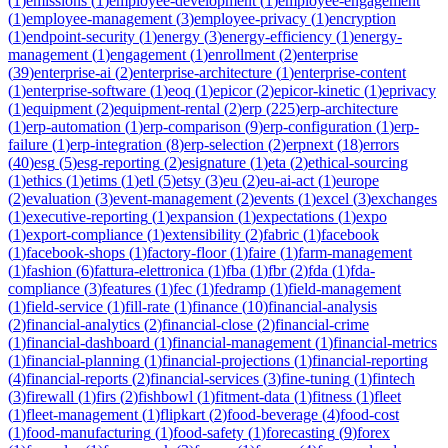
(
1
)
emissions
(
1
)
employee-development
(
1
)
employee-engagement
(
1
)
employee-management
(
3
)
employee-privacy
(
1
)
encryption
(
1
)
endpoint-security
(
1
)
energy
(
3
)
energy-efficiency
(
1
)
energy-
management
(
1
)
engagement
(
1
)
enrollment
(
2
)
enterprise
(
39
)
enterprise-ai
(
2
)
enterprise-architecture
(
1
)
enterprise-content
(
1
)
enterprise-software
(
1
)
eoq
(
1
)
epicor
(
2
)
epicor-kinetic
(
1
)
eprivacy
(
1
)
equipment
(
2
)
equipment-rental
(
2
)
erp
(
225
)
erp-architecture
(
1
)
erp-automation
(
1
)
erp-comparison
(
9
)
erp-configuration
(
1
)
erp-
failure
(
1
)
erp-integration
(
8
)
erp-selection
(
2
)
erpnext
(
18
)
errors
(
40
)
esg
(
5
)
esg-reporting
(
2
)
esignature
(
1
)
eta
(
2
)
ethical-sourcing
(
1
)
ethics
(
1
)
etims
(
1
)
etl
(
5
)
etsy
(
3
)
eu
(
2
)
eu-ai-act
(
1
)
europe
(
2
)
evaluation
(
3
)
event-management
(
2
)
events
(
1
)
excel
(
3
)
exchanges
(
1
)
executive-reporting
(
1
)
expansion
(
1
)
expectations
(
1
)
expo
(
1
)
export-compliance
(
1
)
extensibility
(
2
)
fabric
(
1
)
facebook
(
1
)
facebook-shops
(
1
)
factory-floor
(
1
)
faire
(
1
)
farm-management
(
1
)
fashion
(
6
)
fattura-elettronica
(
1
)
fba
(
1
)
fbr
(
2
)
fda
(
1
)
fda-
compliance
(
3
)
features
(
1
)
fec
(
1
)
fedramp
(
1
)
field-management
(
1
)
field-service
(
1
)
fill-rate
(
1
)
finance
(
10
)
financial-analysis
(
2
)
financial-analytics
(
2
)
financial-close
(
2
)
financial-crime
(
1
)
financial-dashboard
(
1
)
financial-management
(
1
)
financial-metrics
(
1
)
financial-planning
(
1
)
financial-projections
(
1
)
financial-reporting
(
4
)
financial-reports
(
2
)
financial-services
(
3
)
fine-tuning
(
1
)
fintech
(
3
)
firewall
(
1
)
firs
(
2
)
fishbowl
(
1
)
fitment-data
(
1
)
fitness
(
1
)
fleet
(
1
)
fleet-management
(
1
)
flipkart
(
2
)
food-beverage
(
4
)
food-cost
(
1
)
food-manufacturing
(
1
)
food-safety
(
1
)
forecasting
(
9
)
forex