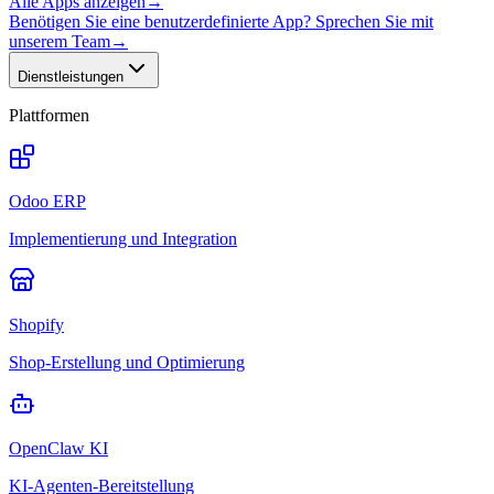
Alle Apps anzeigen
→
Benötigen Sie eine benutzerdefinierte App? Sprechen Sie mit
unserem Team
→
Dienstleistungen
Plattformen
Odoo ERP
Implementierung und Integration
Shopify
Shop-Erstellung und Optimierung
OpenClaw KI
KI-Agenten-Bereitstellung