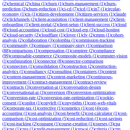
(
2
)
chemical
(
2
)
china
(
1
)
churn
(
1
)
churn-management
(
1
)
churn-
prediction
(
2
)
churn-reduction
(
1
)
ci-cd
(
7
)
cicd
(
1
)
cin7
(
1
)
circular-
economy
(
1
)
cis
(
1
)
citizen-development
(
3
)
citizen-services
(
1
)
claude
(
2
)
clickfunnels
(
2
)
client-acquisition
(
1
)
client-management
(
2
)
client-
onboarding
(
1
)
client-portal
(
2
)
client-setup
(
1
)
client-success
(
1
)
cloud
(
8
)
cloud-accounting
(
1
)
cloud-cost
(
1
)
cloud-erp
(
3
)
cloud-hosting
(
2
)
cloud-security
(
2
)
cloudflare
(
1
)
clover
(
1
)
clv
(
2
)
cmms
(
1
)
cohort-
analysis
(
2
)
collaboration
(
3
)
colombia
(
1
)
commission-tracking
(
1
)
community
(
3
)
company
(
1
)
company-story
(
1
)
comparison
(
88
)
comparisons
(
1
)
compensation
(
1
)
compiere
(
2
)
compliance
(
99
)
composable-commerce
(
2
)
composite-models
(
1
)
computer-vision
(
1
)
configuration
(
1
)
connector
(
8
)
connector-comparison
(
1
)
connectors
(
1
)
consolidation
(
3
)
construction
(
2
)
construction-
analytics
(
1
)
consultancy
(
2
)
consulting
(
3
)
containers
(
3
)
content
(
1
)
content-management
(
2
)
content-marketing
(
3
)
continuous-
improvement
(
1
)
contract-management
(
1
)
contract-review
(
1
)
contracts
(
3
)
conversation-ai
(
1
)
conversation-design
(
1
)
conversational-ai
(
3
)
conversion
(
8
)
conversion-optimization
(
7
)
conversion-rate
(
2
)
conversion-rate-optimization
(
1
)
cookie-
consent
(
1
)
copilot
(
1
)
copyleft
(
1
)
copyrights
(
1
)
core-web-vitals
(
5
)
corporate-tax
(
1
)
corrective
(
1
)
cosmetics
(
1
)
cost
(
4
)
cost-
accounting
(
1
)
cost-analysis
(
3
)
cost-benefit
(
2
)
cost-calculator
(
1
)
cost-
comparison
(
2
)
cost-optimization
(
5
)
cost-reduction
(
1
)
cost-savings
(
1
)
cost-tracking
(
2
)
coupang
(
1
)
course-creation
(
1
)
courses
(
3
)
cpa
(
1
)
cpq
(
1
)
cpra
(
1
)
credit-management
(
1
)
crewai
(
2
)
criteria
(
1
)
crm