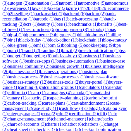
(
3
)
autogen
(
2
)
automation
(
119
)
automl
(
1
)
automotive
(
5
)
autonomous
(
2
)
awareness
(
1
)
aws
(
10
)
axelor
(
2
)
azure
(
4
)
b2b
(
18
)
b2b-ecommerce
(
1
)
b2b-selling
(
1
)
back-market
(
1
)
backend
(
6
)
backup
(
2
)
bank-
reconciliation
(
1
)
barcode
(
1
)
bas
(
1
)
batch-processing
(
1
)
batch-
tracking
(
2
)
bcrs
(
1
)
beauty
(
1
)
bee
(
1
)
benchmarks
(
1
)
benefits
(
1
)
best-
of-breed
(
1
)
best-practices
(
6
)
bi-comparison
(
8
)
bi-tools
(
1
)
bias
(
1
)
big-4
(
1
)
bigcommerce
(
3
)
bigquery
(
1
)
billable-hours
(
1
)
billing
(
7
)
bir
(
1
)
black-friday
(
1
)
block-editor
(
1
)
blockchain
(
1
)
blog-strategy
(
1
)
blue-green
(
1
)
bmf
(
1
)
bom
(
2
)
booking
(
5
)
bookkeeping
(
9
)
bpa
(
1
)
bpm
(
1
)
brand
(
2
)
branding
(
1
)
brazil
(
2
)
breach-notification
(
1
)
bss
(
1
)
budget
(
3
)
budgeting
(
6
)
build-vs-buy
(
3
)
business
(
13
)
business
software
(
1
)
business-apps
(
1
)
business-automation
(
1
)
business-case
(
2
)
business-continuity
(
2
)
business-growth
(
1
)
business-intelligence
(
26
)
business-one
(
1
)
business-operations
(
1
)
business-plan
(
1
)
business-process
(
8
)
business-processes
(
1
)
business-software
(
1
)
business-strategy
(
12
)
business-tools
(
2
)
buyer-portal
(
1
)
buyers-
guide
(
1
)
caching
(
6
)
calculation-groups
(
1
)
calculators
(
1
)
calendar
(
3
)
california
(
1
)
cam
(
1
)
campaigns
(
4
)
canada
(
1
)
canada-hst
(
1
)
canary
(
1
)
capacity
(
2
)
capacity-planning
(
2
)
carbon-footprint
(
2
)
carbon-tracking
(
3
)
career-plans
(
1
)
cart-abandonment
(
2
)
case-
management
(
2
)
case-study
(
11
)
cash-flow
(
4
)
catalog
(
2
)
catalog-sync
(
1
)
category-pages
(
1
)
ccpa
(
2
)
cdn
(
2
)
certification
(
2
)
cfdi
(
1
)
cfo
(
2
)
change-management
(
6
)
channel-manager
(
1
)
chargebacks
(
1
)
chart-of-accounts
(
3
)
charts
(
1
)
chatbot
(
6
)
chatbots
(
1
)
chatgpt
(
2
)
cheat-sheet
(
1
)
checklist
(
7
)
checkout
(
2
)
checkout-optimization