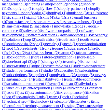
management
(
3
)
shipping
(
4
)
shop-floor
(
2
)
shopee
(
2
)
shopify
(
113
)
shopify-api
(
1
)
shopify-flow
(
1
)
shopify-partners
(
1
)
shopify-
payments
(
1
)
shopify-plus
(
8
)
shopifyql
(
1
)
simulation
(
3
)
sis
(
1
)
sisense
(
1
)
six-sigma
(
1
)
sizing
(
1
)
skills
(
4
)
sku
(
1
)
sla
(
5
)
small-business
(
10
)
smart-factory
(
1
)
smart-narratives
(
1
)
smart-warehouse
(
1
)
smb
(
9
)
sms-marketing
(
5
)
snapshots
(
1
)
snowflake
(
1
)
soc2
(
5
)
social-
commerce
(
5
)
software
(
4
)
software-comparison
(
1
)
software-
development
(
1
)
software-selection
(
2
)
software-stack
(
1
)
solar-energy
(
1
)
solutions
(
1
)
sop
(
2
)
south-africa
(
3
)
south-asia
(
1
)
south-korea
(
1
)
southeast-asia
(
2
)
spc
(
1
)
specialty
(
1
)
speed
(
1
)
speed-optimization
(
2
)
spot
(
1
)
spreadsheets
(
1
)
sql
(
2
)
square
(
1
)
squarespace
(
1
)
ssdlc
(
1
)
ssl
(
2
)
sso
(
2
)
sst
(
1
)
star-schema
(
2
)
startup
(
2
)
state-management
(
1
)
stock-control
(
1
)
store
(
1
)
store-optimization
(
1
)
store-setup
(
2
)
storefront-api
(
3
)
stp
(
1
)
strategy
(
35
)
streaming
(
4
)
stress-test
(
1
)
stress-testing
(
1
)
stripe
(
3
)
structured-data
(
1
)
student-management
(
2
)
student-performance
(
1
)
studio
(
3
)
subscriber
(
1
)
subscription
(
2
)
subscriptions
(
6
)
supplier
(
1
)
supply-chain
(
28
)
support
(
6
)
surveys
(
1
)
sustainability
(
14
)
sustainability-roi
(
1
)
sustainable-ecommerce
(
1
)
sustainable-procurement
(
1
)
sync
(
1
)
tableau
(
3
)
tailwind-css
(
1
)
takealot
(
1
)
talent-acquisition
(
2
)
tally
(
4
)
tally-prime
(
1
)
tanstack
(
1
)
tasks
(
1
)
tax
(
5
)
tax-automation
(
2
)
tax-compliance
(
3
)
taxation
(
1
)
tco
(
5
)
tco-analysis
(
1
)
tds
(
1
)
team
(
1
)
tech
(
1
)
technical
(
1
)
technical-seo
(
4
)
technology
(
2
)
telecom
(
3
)
templates
(
3
)
temu
(
1
)
terraform
(
1
)
territory-management
(
1
)
testing
(
7
)
text-messaging