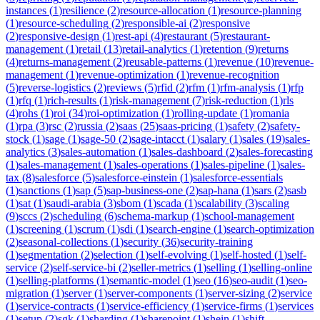
instances
(
1
)
resilience
(
2
)
resource-allocation
(
1
)
resource-planning
(
1
)
resource-scheduling
(
2
)
responsible-ai
(
2
)
responsive
(
2
)
responsive-design
(
1
)
rest-api
(
4
)
restaurant
(
5
)
restaurant-
management
(
1
)
retail
(
13
)
retail-analytics
(
1
)
retention
(
9
)
returns
(
4
)
returns-management
(
2
)
reusable-patterns
(
1
)
revenue
(
10
)
revenue-
management
(
1
)
revenue-optimization
(
1
)
revenue-recognition
(
5
)
reverse-logistics
(
2
)
reviews
(
5
)
rfid
(
2
)
rfm
(
1
)
rfm-analysis
(
1
)
rfp
(
1
)
rfq
(
1
)
rich-results
(
1
)
risk-management
(
7
)
risk-reduction
(
1
)
rls
(
4
)
rohs
(
1
)
roi
(
34
)
roi-optimization
(
1
)
rolling-update
(
1
)
romania
(
1
)
rpa
(
3
)
rsc
(
2
)
russia
(
2
)
saas
(
25
)
saas-pricing
(
1
)
safety
(
2
)
safety-
stock
(
1
)
sage
(
1
)
sage-50
(
2
)
sage-intacct
(
1
)
salary
(
1
)
sales
(
19
)
sales-
analytics
(
3
)
sales-automation
(
1
)
sales-dashboard
(
2
)
sales-forecasting
(
1
)
sales-management
(
1
)
sales-operations
(
1
)
sales-pipeline
(
1
)
sales-
tax
(
8
)
salesforce
(
5
)
salesforce-einstein
(
1
)
salesforce-essentials
(
1
)
sanctions
(
1
)
sap
(
5
)
sap-business-one
(
2
)
sap-hana
(
1
)
sars
(
2
)
sasb
(
1
)
sat
(
1
)
saudi-arabia
(
3
)
sbom
(
1
)
scada
(
1
)
scalability
(
3
)
scaling
(
9
)
sccs
(
2
)
scheduling
(
6
)
schema-markup
(
1
)
school-management
(
1
)
screening
(
1
)
scrum
(
1
)
sdi
(
1
)
search-engine
(
1
)
search-optimization
(
2
)
seasonal-collections
(
1
)
security
(
36
)
security-training
(
1
)
segmentation
(
2
)
selection
(
1
)
self-evolving
(
1
)
self-hosted
(
1
)
self-
service
(
2
)
self-service-bi
(
2
)
seller-metrics
(
1
)
selling
(
1
)
selling-online
(
1
)
selling-platforms
(
1
)
semantic-model
(
1
)
seo
(
16
)
seo-audit
(
1
)
seo-
migration
(
1
)
server
(
1
)
server-components
(
1
)
server-sizing
(
2
)
service
(
1
)
service-contracts
(
1
)
service-efficiency
(
1
)
service-firms
(
1
)
services
(
1
)
setup
(
2
)
sgk
(
1
)
sharding
(
1
)
sharepoint
(
1
)
shein
(
1
)
shift-