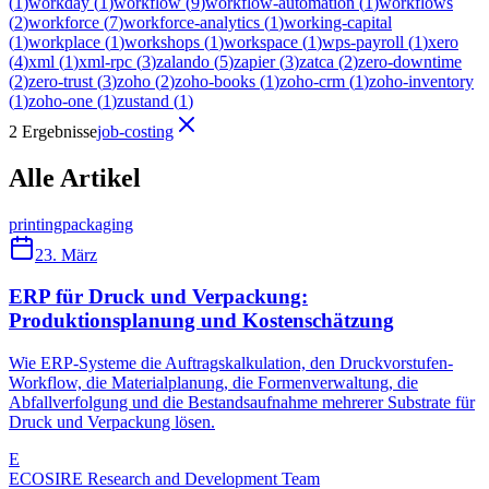
(
1
)
workday
(
1
)
workflow
(
9
)
workflow-automation
(
1
)
workflows
(
2
)
workforce
(
7
)
workforce-analytics
(
1
)
working-capital
(
1
)
workplace
(
1
)
workshops
(
1
)
workspace
(
1
)
wps-payroll
(
1
)
xero
(
4
)
xml
(
1
)
xml-rpc
(
3
)
zalando
(
5
)
zapier
(
3
)
zatca
(
2
)
zero-downtime
(
2
)
zero-trust
(
3
)
zoho
(
2
)
zoho-books
(
1
)
zoho-crm
(
1
)
zoho-inventory
(
1
)
zoho-one
(
1
)
zustand
(
1
)
2 Ergebnisse
job-costing
Alle Artikel
printing
packaging
23. März
ERP für Druck und Verpackung:
Produktionsplanung und Kostenschätzung
Wie ERP-Systeme die Auftragskalkulation, den Druckvorstufen-
Workflow, die Materialplanung, die Formenverwaltung, die
Abfallverfolgung und die Bestandsaufnahme mehrerer Substrate für
Druck und Verpackung lösen.
E
ECOSIRE Research and Development Team