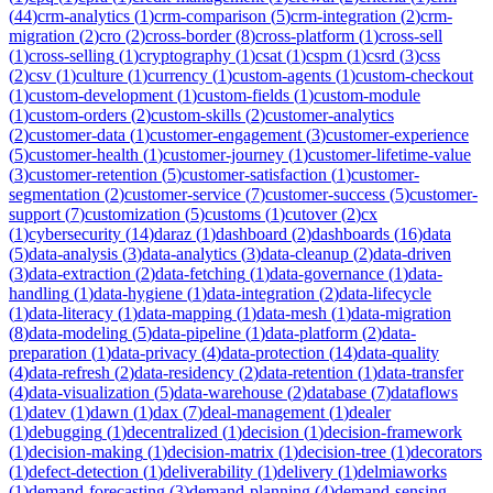
(
44
)
crm-analytics
(
1
)
crm-comparison
(
5
)
crm-integration
(
2
)
crm-
migration
(
2
)
cro
(
2
)
cross-border
(
8
)
cross-platform
(
1
)
cross-sell
(
1
)
cross-selling
(
1
)
cryptography
(
1
)
csat
(
1
)
cspm
(
1
)
csrd
(
3
)
css
(
2
)
csv
(
1
)
culture
(
1
)
currency
(
1
)
custom-agents
(
1
)
custom-checkout
(
1
)
custom-development
(
1
)
custom-fields
(
1
)
custom-module
(
1
)
custom-orders
(
2
)
custom-skills
(
2
)
customer-analytics
(
2
)
customer-data
(
1
)
customer-engagement
(
3
)
customer-experience
(
5
)
customer-health
(
1
)
customer-journey
(
1
)
customer-lifetime-value
(
3
)
customer-retention
(
5
)
customer-satisfaction
(
1
)
customer-
segmentation
(
2
)
customer-service
(
7
)
customer-success
(
5
)
customer-
support
(
7
)
customization
(
5
)
customs
(
1
)
cutover
(
2
)
cx
(
1
)
cybersecurity
(
14
)
daraz
(
1
)
dashboard
(
2
)
dashboards
(
16
)
data
(
5
)
data-analysis
(
3
)
data-analytics
(
3
)
data-cleanup
(
2
)
data-driven
(
3
)
data-extraction
(
2
)
data-fetching
(
1
)
data-governance
(
1
)
data-
handling
(
1
)
data-hygiene
(
1
)
data-integration
(
2
)
data-lifecycle
(
1
)
data-literacy
(
1
)
data-mapping
(
1
)
data-mesh
(
1
)
data-migration
(
8
)
data-modeling
(
5
)
data-pipeline
(
1
)
data-platform
(
2
)
data-
preparation
(
1
)
data-privacy
(
4
)
data-protection
(
14
)
data-quality
(
4
)
data-refresh
(
2
)
data-residency
(
2
)
data-retention
(
1
)
data-transfer
(
4
)
data-visualization
(
5
)
data-warehouse
(
2
)
database
(
7
)
dataflows
(
1
)
datev
(
1
)
dawn
(
1
)
dax
(
7
)
deal-management
(
1
)
dealer
(
1
)
debugging
(
1
)
decentralized
(
1
)
decision
(
1
)
decision-framework
(
1
)
decision-making
(
1
)
decision-matrix
(
1
)
decision-tree
(
1
)
decorators
(
1
)
defect-detection
(
1
)
deliverability
(
1
)
delivery
(
1
)
delmiaworks
(
1
)
demand-forecasting
(
3
)
demand-planning
(
4
)
demand-sensing