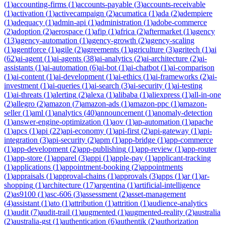
(
1
)
accounting-firms
(
1
)
accounts-payable
(
3
)
accounts-receivable
(
1
)
activation
(
1
)
activecampaign
(
2
)
acumatica
(
1
)
ada
(
2
)
adempiere
(
1
)
adequacy
(
1
)
admin-api
(
1
)
administration
(
1
)
adobe-commerce
(
2
)
adoption
(
2
)
aerospace
(
1
)
afip
(
1
)
africa
(
2
)
aftermarket
(
1
)
agency
(
13
)
agency-automation
(
1
)
agency-growth
(
2
)
agency-scaling
(
1
)
agentforce
(
1
)
agile
(
2
)
agreements
(
1
)
agriculture
(
3
)
agritech
(
1
)
ai
(
62
)
ai-agent
(
1
)
ai-agents
(
38
)
ai-analytics
(
2
)
ai-architecture
(
2
)
ai-
assistants
(
1
)
ai-automation
(
6
)
ai-bot
(
1
)
ai-chatbot
(
1
)
ai-comparison
(
1
)
ai-content
(
1
)
ai-development
(
1
)
ai-ethics
(
1
)
ai-frameworks
(
2
)
ai-
investment
(
1
)
ai-queries
(
1
)
ai-search
(
3
)
ai-security
(
1
)
ai-testing
(
1
)
ai-threats
(
1
)
alerting
(
2
)
alexa
(
1
)
alibaba
(
1
)
aliexpress
(
1
)
all-in-one
(
2
)
allegro
(
2
)
amazon
(
7
)
amazon-ads
(
1
)
amazon-ppc
(
1
)
amazon-
seller
(
1
)
aml
(
1
)
analytics
(
40
)
announcement
(
1
)
anomaly-detection
(
1
)
answer-engine-optimization
(
1
)
aov
(
1
)
ap-automation
(
1
)
apache
(
1
)
apcs
(
1
)
api
(
22
)
api-economy
(
1
)
api-first
(
2
)
api-gateway
(
1
)
api-
integration
(
3
)
api-security
(
2
)
apm
(
1
)
app-bridge
(
1
)
app-commerce
(
1
)
app-development
(
2
)
app-publishing
(
1
)
app-review
(
1
)
app-router
(
1
)
app-store
(
1
)
apparel
(
3
)
appi
(
1
)
apple-pay
(
1
)
applicant-tracking
(
1
)
applications
(
1
)
appointment-booking
(
2
)
appointments
(
1
)
appraisals
(
1
)
approval-chains
(
1
)
approvals
(
3
)
apps
(
1
)
ar
(
1
)
ar-
shopping
(
1
)
architecture
(
17
)
argentina
(
1
)
artificial-intelligence
(
2
)
as9100
(
1
)
asc-606
(
3
)
assessment
(
2
)
asset-management
(
4
)
assistant
(
1
)
ato
(
1
)
attribution
(
1
)
attrition
(
1
)
audience-analytics
(
1
)
audit
(
7
)
audit-trail
(
1
)
augmented
(
1
)
augmented-reality
(
2
)
australia
(
2
)
australia-gst
(
1
)
authentication
(
6
)
authentik
(
2
)
authorization