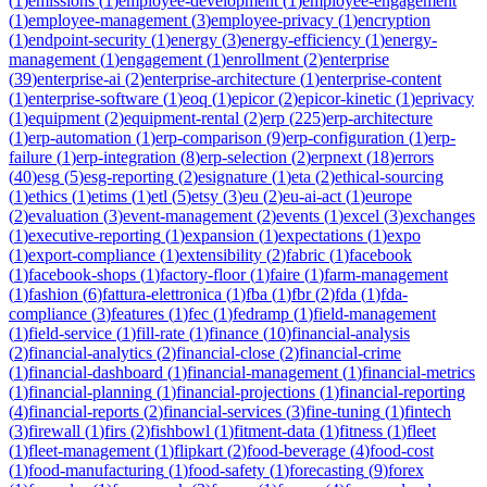
(
1
)
emissions
(
1
)
employee-development
(
1
)
employee-engagement
(
1
)
employee-management
(
3
)
employee-privacy
(
1
)
encryption
(
1
)
endpoint-security
(
1
)
energy
(
3
)
energy-efficiency
(
1
)
energy-
management
(
1
)
engagement
(
1
)
enrollment
(
2
)
enterprise
(
39
)
enterprise-ai
(
2
)
enterprise-architecture
(
1
)
enterprise-content
(
1
)
enterprise-software
(
1
)
eoq
(
1
)
epicor
(
2
)
epicor-kinetic
(
1
)
eprivacy
(
1
)
equipment
(
2
)
equipment-rental
(
2
)
erp
(
225
)
erp-architecture
(
1
)
erp-automation
(
1
)
erp-comparison
(
9
)
erp-configuration
(
1
)
erp-
failure
(
1
)
erp-integration
(
8
)
erp-selection
(
2
)
erpnext
(
18
)
errors
(
40
)
esg
(
5
)
esg-reporting
(
2
)
esignature
(
1
)
eta
(
2
)
ethical-sourcing
(
1
)
ethics
(
1
)
etims
(
1
)
etl
(
5
)
etsy
(
3
)
eu
(
2
)
eu-ai-act
(
1
)
europe
(
2
)
evaluation
(
3
)
event-management
(
2
)
events
(
1
)
excel
(
3
)
exchanges
(
1
)
executive-reporting
(
1
)
expansion
(
1
)
expectations
(
1
)
expo
(
1
)
export-compliance
(
1
)
extensibility
(
2
)
fabric
(
1
)
facebook
(
1
)
facebook-shops
(
1
)
factory-floor
(
1
)
faire
(
1
)
farm-management
(
1
)
fashion
(
6
)
fattura-elettronica
(
1
)
fba
(
1
)
fbr
(
2
)
fda
(
1
)
fda-
compliance
(
3
)
features
(
1
)
fec
(
1
)
fedramp
(
1
)
field-management
(
1
)
field-service
(
1
)
fill-rate
(
1
)
finance
(
10
)
financial-analysis
(
2
)
financial-analytics
(
2
)
financial-close
(
2
)
financial-crime
(
1
)
financial-dashboard
(
1
)
financial-management
(
1
)
financial-metrics
(
1
)
financial-planning
(
1
)
financial-projections
(
1
)
financial-reporting
(
4
)
financial-reports
(
2
)
financial-services
(
3
)
fine-tuning
(
1
)
fintech
(
3
)
firewall
(
1
)
firs
(
2
)
fishbowl
(
1
)
fitment-data
(
1
)
fitness
(
1
)
fleet
(
1
)
fleet-management
(
1
)
flipkart
(
2
)
food-beverage
(
4
)
food-cost
(
1
)
food-manufacturing
(
1
)
food-safety
(
1
)
forecasting
(
9
)
forex