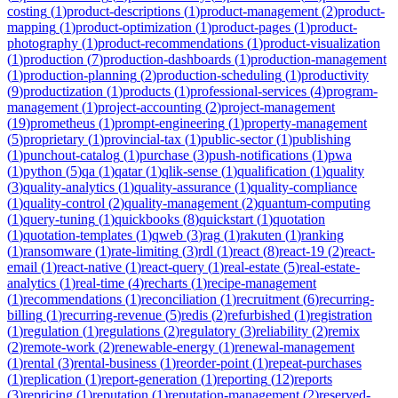
costing
(
1
)
product-descriptions
(
1
)
product-management
(
2
)
product-
mapping
(
1
)
product-optimization
(
1
)
product-pages
(
1
)
product-
photography
(
1
)
product-recommendations
(
1
)
product-visualization
(
1
)
production
(
7
)
production-dashboards
(
1
)
production-management
(
1
)
production-planning
(
2
)
production-scheduling
(
1
)
productivity
(
9
)
productization
(
1
)
products
(
1
)
professional-services
(
4
)
program-
management
(
1
)
project-accounting
(
2
)
project-management
(
19
)
prometheus
(
1
)
prompt-engineering
(
1
)
property-management
(
5
)
proprietary
(
1
)
provincial-tax
(
1
)
public-sector
(
1
)
publishing
(
1
)
punchout-catalog
(
1
)
purchase
(
3
)
push-notifications
(
1
)
pwa
(
1
)
python
(
5
)
qa
(
1
)
qatar
(
1
)
qlik-sense
(
1
)
qualification
(
1
)
quality
(
3
)
quality-analytics
(
1
)
quality-assurance
(
1
)
quality-compliance
(
1
)
quality-control
(
2
)
quality-management
(
2
)
quantum-computing
(
1
)
query-tuning
(
1
)
quickbooks
(
8
)
quickstart
(
1
)
quotation
(
1
)
quotation-templates
(
1
)
qweb
(
3
)
rag
(
1
)
rakuten
(
1
)
ranking
(
1
)
ransomware
(
1
)
rate-limiting
(
3
)
rdl
(
1
)
react
(
8
)
react-19
(
2
)
react-
email
(
1
)
react-native
(
1
)
react-query
(
1
)
real-estate
(
5
)
real-estate-
analytics
(
1
)
real-time
(
4
)
recharts
(
1
)
recipe-management
(
1
)
recommendations
(
1
)
reconciliation
(
1
)
recruitment
(
6
)
recurring-
billing
(
1
)
recurring-revenue
(
5
)
redis
(
2
)
refurbished
(
1
)
registration
(
1
)
regulation
(
1
)
regulations
(
2
)
regulatory
(
3
)
reliability
(
2
)
remix
(
2
)
remote-work
(
2
)
renewable-energy
(
1
)
renewal-management
(
1
)
rental
(
3
)
rental-business
(
1
)
reorder-point
(
1
)
repeat-purchases
(
1
)
replication
(
1
)
report-generation
(
1
)
reporting
(
12
)
reports
(
3
)
repricing
(
1
)
reputation
(
1
)
reputation-management
(
2
)
reserved-