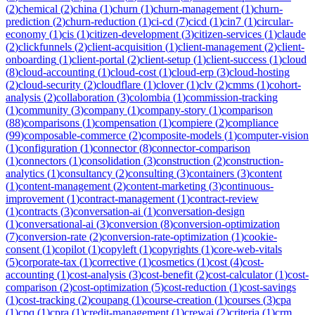
(
2
)
chemical
(
2
)
china
(
1
)
churn
(
1
)
churn-management
(
1
)
churn-
prediction
(
2
)
churn-reduction
(
1
)
ci-cd
(
7
)
cicd
(
1
)
cin7
(
1
)
circular-
economy
(
1
)
cis
(
1
)
citizen-development
(
3
)
citizen-services
(
1
)
claude
(
2
)
clickfunnels
(
2
)
client-acquisition
(
1
)
client-management
(
2
)
client-
onboarding
(
1
)
client-portal
(
2
)
client-setup
(
1
)
client-success
(
1
)
cloud
(
8
)
cloud-accounting
(
1
)
cloud-cost
(
1
)
cloud-erp
(
3
)
cloud-hosting
(
2
)
cloud-security
(
2
)
cloudflare
(
1
)
clover
(
1
)
clv
(
2
)
cmms
(
1
)
cohort-
analysis
(
2
)
collaboration
(
3
)
colombia
(
1
)
commission-tracking
(
1
)
community
(
3
)
company
(
1
)
company-story
(
1
)
comparison
(
88
)
comparisons
(
1
)
compensation
(
1
)
compiere
(
2
)
compliance
(
99
)
composable-commerce
(
2
)
composite-models
(
1
)
computer-vision
(
1
)
configuration
(
1
)
connector
(
8
)
connector-comparison
(
1
)
connectors
(
1
)
consolidation
(
3
)
construction
(
2
)
construction-
analytics
(
1
)
consultancy
(
2
)
consulting
(
3
)
containers
(
3
)
content
(
1
)
content-management
(
2
)
content-marketing
(
3
)
continuous-
improvement
(
1
)
contract-management
(
1
)
contract-review
(
1
)
contracts
(
3
)
conversation-ai
(
1
)
conversation-design
(
1
)
conversational-ai
(
3
)
conversion
(
8
)
conversion-optimization
(
7
)
conversion-rate
(
2
)
conversion-rate-optimization
(
1
)
cookie-
consent
(
1
)
copilot
(
1
)
copyleft
(
1
)
copyrights
(
1
)
core-web-vitals
(
5
)
corporate-tax
(
1
)
corrective
(
1
)
cosmetics
(
1
)
cost
(
4
)
cost-
accounting
(
1
)
cost-analysis
(
3
)
cost-benefit
(
2
)
cost-calculator
(
1
)
cost-
comparison
(
2
)
cost-optimization
(
5
)
cost-reduction
(
1
)
cost-savings
(
1
)
cost-tracking
(
2
)
coupang
(
1
)
course-creation
(
1
)
courses
(
3
)
cpa
(
1
)
cpq
(
1
)
cpra
(
1
)
credit-management
(
1
)
crewai
(
2
)
criteria
(
1
)
crm