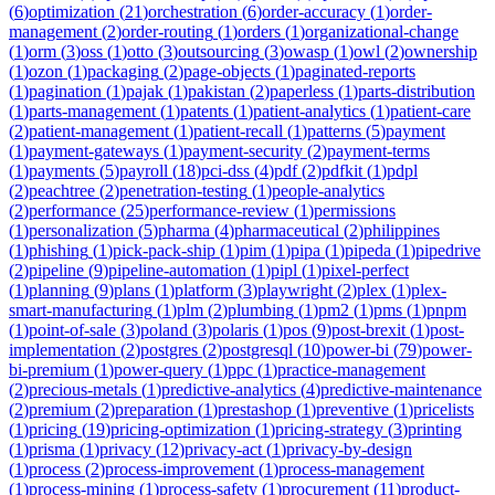
(
6
)
optimization
(
21
)
orchestration
(
6
)
order-accuracy
(
1
)
order-
management
(
2
)
order-routing
(
1
)
orders
(
1
)
organizational-change
(
1
)
orm
(
3
)
oss
(
1
)
otto
(
3
)
outsourcing
(
3
)
owasp
(
1
)
owl
(
2
)
ownership
(
1
)
ozon
(
1
)
packaging
(
2
)
page-objects
(
1
)
paginated-reports
(
1
)
pagination
(
1
)
pajak
(
1
)
pakistan
(
2
)
paperless
(
1
)
parts-distribution
(
1
)
parts-management
(
1
)
patents
(
1
)
patient-analytics
(
1
)
patient-care
(
2
)
patient-management
(
1
)
patient-recall
(
1
)
patterns
(
5
)
payment
(
1
)
payment-gateways
(
1
)
payment-security
(
2
)
payment-terms
(
1
)
payments
(
5
)
payroll
(
18
)
pci-dss
(
4
)
pdf
(
2
)
pdfkit
(
1
)
pdpl
(
2
)
peachtree
(
2
)
penetration-testing
(
1
)
people-analytics
(
2
)
performance
(
25
)
performance-review
(
1
)
permissions
(
1
)
personalization
(
5
)
pharma
(
4
)
pharmaceutical
(
2
)
philippines
(
1
)
phishing
(
1
)
pick-pack-ship
(
1
)
pim
(
1
)
pipa
(
1
)
pipeda
(
1
)
pipedrive
(
2
)
pipeline
(
9
)
pipeline-automation
(
1
)
pipl
(
1
)
pixel-perfect
(
1
)
planning
(
9
)
plans
(
1
)
platform
(
3
)
playwright
(
2
)
plex
(
1
)
plex-
smart-manufacturing
(
1
)
plm
(
2
)
plumbing
(
1
)
pm2
(
1
)
pms
(
1
)
pnpm
(
1
)
point-of-sale
(
3
)
poland
(
3
)
polaris
(
1
)
pos
(
9
)
post-brexit
(
1
)
post-
implementation
(
2
)
postgres
(
2
)
postgresql
(
10
)
power-bi
(
79
)
power-
bi-premium
(
1
)
power-query
(
1
)
ppc
(
1
)
practice-management
(
2
)
precious-metals
(
1
)
predictive-analytics
(
4
)
predictive-maintenance
(
2
)
premium
(
2
)
preparation
(
1
)
prestashop
(
1
)
preventive
(
1
)
pricelists
(
1
)
pricing
(
19
)
pricing-optimization
(
1
)
pricing-strategy
(
3
)
printing
(
1
)
prisma
(
1
)
privacy
(
12
)
privacy-act
(
1
)
privacy-by-design
(
1
)
process
(
2
)
process-improvement
(
1
)
process-management
(
1
)
process-mining
(
1
)
process-safety
(
1
)
procurement
(
11
)
product-