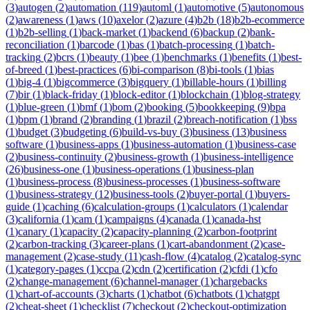
(
3
)
autogen
(
2
)
automation
(
119
)
automl
(
1
)
automotive
(
5
)
autonomous
(
2
)
awareness
(
1
)
aws
(
10
)
axelor
(
2
)
azure
(
4
)
b2b
(
18
)
b2b-ecommerce
(
1
)
b2b-selling
(
1
)
back-market
(
1
)
backend
(
6
)
backup
(
2
)
bank-
reconciliation
(
1
)
barcode
(
1
)
bas
(
1
)
batch-processing
(
1
)
batch-
tracking
(
2
)
bcrs
(
1
)
beauty
(
1
)
bee
(
1
)
benchmarks
(
1
)
benefits
(
1
)
best-
of-breed
(
1
)
best-practices
(
6
)
bi-comparison
(
8
)
bi-tools
(
1
)
bias
(
1
)
big-4
(
1
)
bigcommerce
(
3
)
bigquery
(
1
)
billable-hours
(
1
)
billing
(
7
)
bir
(
1
)
black-friday
(
1
)
block-editor
(
1
)
blockchain
(
1
)
blog-strategy
(
1
)
blue-green
(
1
)
bmf
(
1
)
bom
(
2
)
booking
(
5
)
bookkeeping
(
9
)
bpa
(
1
)
bpm
(
1
)
brand
(
2
)
branding
(
1
)
brazil
(
2
)
breach-notification
(
1
)
bss
(
1
)
budget
(
3
)
budgeting
(
6
)
build-vs-buy
(
3
)
business
(
13
)
business
software
(
1
)
business-apps
(
1
)
business-automation
(
1
)
business-case
(
2
)
business-continuity
(
2
)
business-growth
(
1
)
business-intelligence
(
26
)
business-one
(
1
)
business-operations
(
1
)
business-plan
(
1
)
business-process
(
8
)
business-processes
(
1
)
business-software
(
1
)
business-strategy
(
12
)
business-tools
(
2
)
buyer-portal
(
1
)
buyers-
guide
(
1
)
caching
(
6
)
calculation-groups
(
1
)
calculators
(
1
)
calendar
(
3
)
california
(
1
)
cam
(
1
)
campaigns
(
4
)
canada
(
1
)
canada-hst
(
1
)
canary
(
1
)
capacity
(
2
)
capacity-planning
(
2
)
carbon-footprint
(
2
)
carbon-tracking
(
3
)
career-plans
(
1
)
cart-abandonment
(
2
)
case-
management
(
2
)
case-study
(
11
)
cash-flow
(
4
)
catalog
(
2
)
catalog-sync
(
1
)
category-pages
(
1
)
ccpa
(
2
)
cdn
(
2
)
certification
(
2
)
cfdi
(
1
)
cfo
(
2
)
change-management
(
6
)
channel-manager
(
1
)
chargebacks
(
1
)
chart-of-accounts
(
3
)
charts
(
1
)
chatbot
(
6
)
chatbots
(
1
)
chatgpt
(
2
)
cheat-sheet
(
1
)
checklist
(
7
)
checkout
(
2
)
checkout-optimization