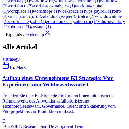
(
1
)
workday
(
1
)
workflow
(
9
)
workflow-automation
(
1
)
workflows
(
2
)
workforce
(
7
)
workforce-analytics
(
1
)
working-capital
(
1
)
workplace
(
1
)
workshops
(
1
)
workspace
(
1
)
wps-payroll
(
1
)
xero
(
4
)
xml
(
1
)
xml-rpc
(
3
)
zalando
(
5
)
zapier
(
3
)
zatca
(
2
)
zero-downtime
(
2
)
zero-trust
(
3
)
zoho
(
2
)
zoho-books
(
1
)
zoho-crm
(
1
)
zoho-inventory
(
1
)
zoho-one
(
1
)
zustand
(
1
)
2 Ergebnisse
leadership
Alle Artikel
ai
strategy
16. März
Aufbau einer Unternehmens-KI-Strategie: Vom
Experiment zum Wettbewerbsvorteil
Erstellen Sie eine KI-Strategie für Unternehmen mit unserem
Rahmenwerk, das Anwendungsfallpriorisierung,
Technologieauswahl, Governance, Talent und Skalierung vom
Pilotprojekt bis zur Produktion umfasst.
E
ECOSIRE Research and Development Team