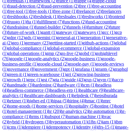
(
1
)
formulas
(
1
)
framework
(
2
)
france
(
1
)
frappe
(
4
)
frappe-cloud
(
1
)
fraud-detection
(
2
)
fraud-prevention
(
2
)
free
(
1
)
free-accounting
(
1
)
free-tool
(
1
)
free-tools
(
1
)
free-zone
(
1
)
freelancer
(
2
)
freelancers
(
1
)
freshbooks
(
2
)
freshdesk
(
1
)
freshsales
(
1
)
freshworks
(
1
)
frontend
(
3
)
fruugo
(
1
)
fta
(
1
)
fulfillment
(
7
)
functions
(
2
)
fund-accounting
(
2
)
fundraising
(
1
)
funnel-builder
(
2
)
funnels
(
4
)
furniture
(
2
)
future
(
3
)
future-of-work
(
1
)
gantt
(
1
)
gateway
(
1
)
gateways
(
1
)
gcc
(
1
)
gcp
(
2
)
gdpr
(
12
)
gds
(
1
)
gemini
(
1
)
general-ai
(
1
)
generation
(
1
)
generative-
ai
(
2
)
geo
(
1
)
germany
(
23
)
getting-started
(
1
)
github-actions
(
3
)
global
(
3
)
global-compliance
(
1
)
global-ecommerce
(
1
)
global-expansion
(
1
)
global-operations
(
1
)
gmp
(
2
)
go-live
(
2
)
gobd
(
1
)
gohighlevel
(
76
)
google
(
1
)
google-analytics
(
2
)
google-business
(
1
)
google-
business-profile
(
1
)
google-cloud
(
2
)
google-pay
(
1
)
google-reviews
(
1
)
governance
(
8
)
government
(
3
)
gpt
(
1
)
grafana
(
1
)
grants
(
2
)
graphql
(
3
)
green-it
(
1
)
green-warehouse
(
1
)
gri
(
2
)
growing-business
(
1
)
growth
(
1
)
grpc
(
1
)
gst
(
7
)
gta
(
1
)
guide
(
43
)
gxp
(
2
)
gym
(
1
)
haccp
(
2
)
handmade
(
3
)
hardening
(
2
)
hardware
(
1
)
hcm
(
1
)
headless
(
4
)
headless-commerce
(
3
)
headless-erp
(
1
)
healthcare
(
9
)
healthcare-
analytics
(
1
)
healthcare-dashboards
(
1
)
helpdesk
(
7
)
hepsiburada
(
1
)
hetzner
(
1
)
higher-ed
(
1
)
hipaa
(
5
)
hiring
(
4
)
hmac
(
1
)
hmrc
(
2
)
home-goods
(
1
)
home-services
(
1
)
hospitality
(
5
)
hosting
(
3
)
hotel
(
1
)
hotel-management
(
1
)
hr
(
20
)
hr-analytics
(
2
)
hr-automation
(
1
)
hr-
compliance
(
1
)
hrms
(
1
)
hubspot
(
7
)
human-machine
(
1
)
hvac
(
2
)
hybrid
(
1
)
hydrogen
(
3
)
hyperautomation
(
1
)
i18n
(
2
)
iam
(
1
)
ibm
(
1
)
icms
(
1
)
idempiere
(
1
)
idempotency
(
1
)
identity
(
4
)
ifrs-15
(
1
)
image-