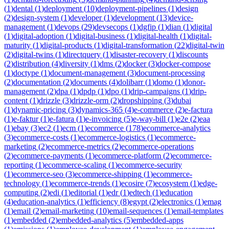
(
1
)
dental
(
1
)
deployment
(
10
)
deployment-pipelines
(
1
)
design
(
2
)
design-system
(
1
)
developer
(
1
)
development
(
13
)
device-
management
(
1
)
devops
(
29
)
devsecops
(
1
)
dgfip
(
1
)
dian
(
1
)
digital
(
1
)
digital-adoption
(
1
)
digital-business
(
1
)
digital-health
(
1
)
digital-
maturity
(
1
)
digital-products
(
1
)
digital-transformation
(
22
)
digital-twin
(
2
)
digital-twins
(
1
)
directquery
(
1
)
disaster-recovery
(
1
)
discounts
(
2
)
distribution
(
4
)
diversity
(
1
)
dms
(
2
)
docker
(
3
)
docker-compose
(
1
)
doctype
(
1
)
document-management
(
3
)
document-processing
(
2
)
documentation
(
2
)
documents
(
4
)
dolibarr
(
1
)
domo
(
1
)
donor-
management
(
2
)
dpa
(
1
)
dpdp
(
1
)
dpo
(
1
)
drip-campaigns
(
1
)
drip-
content
(
1
)
drizzle
(
3
)
drizzle-orm
(
2
)
dropshipping
(
3
)
dubai
(
1
)
dynamic-pricing
(
3
)
dynamics-365
(
4
)
e-commerce
(
2
)
e-factura
(
1
)
e-faktur
(
1
)
e-fatura
(
1
)
e-invoicing
(
5
)
e-way-bill
(
1
)
e2e
(
2
)
eaa
(
1
)
ebay
(
3
)
ec2
(
1
)
ecm
(
1
)
ecommerce
(
178
)
ecommerce-analytics
(
3
)
ecommerce-costs
(
1
)
ecommerce-logistics
(
1
)
ecommerce-
marketing
(
2
)
ecommerce-metrics
(
2
)
ecommerce-operations
(
2
)
ecommerce-payments
(
1
)
ecommerce-platform
(
2
)
ecommerce-
reporting
(
1
)
ecommerce-scaling
(
1
)
ecommerce-security
(
1
)
ecommerce-seo
(
3
)
ecommerce-shipping
(
1
)
ecommerce-
technology
(
1
)
ecommerce-trends
(
1
)
ecosire
(
7
)
ecosystem
(
1
)
edge-
computing
(
2
)
edi
(
1
)
editorial
(
1
)
edr
(
1
)
edtech
(
1
)
education
(
4
)
education-analytics
(
1
)
efficiency
(
8
)
egypt
(
2
)
electronics
(
1
)
emag
(
1
)
email
(
2
)
email-marketing
(
10
)
email-sequences
(
1
)
email-templates
(
1
)
embedded
(
2
)
embedded-analytics
(
5
)
embedded-apps