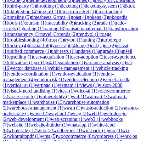
(
1
)
textile
(
2
)
theme-development
(
2
)
themes
(
1
)
theory-of-constraints
(
1
)
third-party
(
1
)
throttling
(
1
)
ticketing
(
1
)
ticketing-system
(
1
)
tiktok
(
1
)
tiktok-shop
(
4
)
time-off
(
1
)
time-to-market
(
1
)
time-tracking
(
2
)
timeline
(
5
)
timesheets
(
2
)
tms
(
1
)
toast
(
1
)
tokens
(
3
)
tokopedia
(
1
)
tools
(
1
)
tourism
(
1
)
traceability
(
6
)
tracking
(
2
)
trade
(
1
)
trade-
secrets
(
1
)
trading
(
1
)
training
(
8
)
transactional-email
(
1
)
transformation
(
1
)
transparency
(
3
)
travel
(
3
)
trends
(
2
)
trendyol
(
1
)
triage
(
1
)
troubleshooting
(
40
)
trust
(
1
)
tryton
(
1
)
tuning
(
2
)
turborepo
(
1
)
turkey
(
4
)
tutorial
(
50
)
typescript
(
4
)
uae
(
3
)
uat
(
1
)
uk
(
2
)
uk-vat
(
1
)
unified-commerce
(
1
)
unit-tests
(
1
)
updates
(
1
)
upgrade
(
3
)
upsell
(
1
)
upselling
(
1
)
user-acquisition
(
1
)
user-adoption
(
2
)
user-experience
(
3
)
utilization
(
1
)
ux
(
1
)
v4
(
1
)
validation
(
1
)
variance-analysis
(
1
)
vat
(
16
)
vector-database
(
1
)
vehicle-management
(
1
)
vehicle-tracking
(
1
)
vendor-coordination
(
1
)
vendor-evaluation
(
1
)
vendor-
management
(
4
)
vendor-risk
(
1
)
vendor-selection
(
2
)
vercel-ai-sdk
(
1
)
vertical-ai
(
1
)
vertipaq
(
1
)
vietnam
(
1
)
views
(
1
)
vision-2030
(
1
)
visual-merchandising
(
1
)
vitest
(
1
)
voice-ai
(
1
)
voice-commerce
(
2
)
voice-search
(
1
)
vulnerability
(
1
)
waf
(
1
)
walmart
(
3
)
walmart-
marketplace
(
1
)
warehouse
(
13
)
warehouse-automation
(
2
)
warehouse-management
(
1
)
wasm
(
1
)
waste-reduction
(
2
)
watsonx-
orchestrate
(
1
)
wave
(
2
)
wayfair
(
2
)
wcag
(
2
)
web
(
1
)
web-design
(
2
)
web-development
(
1
)
web-scraping
(
1
)
web3
(
1
)
webhooks
(
7
)
website
(
1
)
website-builder
(
1
)
whatsapp
(
1
)
white-label
(
6
)
wholesale
(
12
)
wiki
(
2
)
wildberries
(
1
)
win-back
(
1
)
wip
(
1
)
wix
(
2
)
wkhtmltopdf
(
1
)
wms
(
5
)
woocommerce
(
8
)
wordpress
(
1
)
work-os