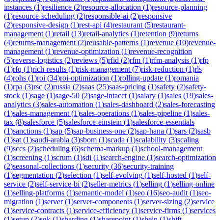
instances
(
1
)
resilience
(
2
)
resource-allocation
(
1
)
resource-planning
(
1
)
resource-scheduling
(
2
)
responsible-ai
(
2
)
responsive
(
2
)
responsive-design
(
1
)
rest-api
(
4
)
restaurant
(
5
)
restaurant-
management
(
1
)
retail
(
13
)
retail-analytics
(
1
)
retention
(
9
)
returns
(
4
)
returns-management
(
2
)
reusable-patterns
(
1
)
revenue
(
10
)
revenue-
management
(
1
)
revenue-optimization
(
1
)
revenue-recognition
(
5
)
reverse-logistics
(
2
)
reviews
(
5
)
rfid
(
2
)
rfm
(
1
)
rfm-analysis
(
1
)
rfp
(
1
)
rfq
(
1
)
rich-results
(
1
)
risk-management
(
7
)
risk-reduction
(
1
)
rls
(
4
)
rohs
(
1
)
roi
(
34
)
roi-optimization
(
1
)
rolling-update
(
1
)
romania
(
1
)
rpa
(
3
)
rsc
(
2
)
russia
(
2
)
saas
(
25
)
saas-pricing
(
1
)
safety
(
2
)
safety-
stock
(
1
)
sage
(
1
)
sage-50
(
2
)
sage-intacct
(
1
)
salary
(
1
)
sales
(
19
)
sales-
analytics
(
3
)
sales-automation
(
1
)
sales-dashboard
(
2
)
sales-forecasting
(
1
)
sales-management
(
1
)
sales-operations
(
1
)
sales-pipeline
(
1
)
sales-
tax
(
8
)
salesforce
(
5
)
salesforce-einstein
(
1
)
salesforce-essentials
(
1
)
sanctions
(
1
)
sap
(
5
)
sap-business-one
(
2
)
sap-hana
(
1
)
sars
(
2
)
sasb
(
1
)
sat
(
1
)
saudi-arabia
(
3
)
sbom
(
1
)
scada
(
1
)
scalability
(
3
)
scaling
(
9
)
sccs
(
2
)
scheduling
(
6
)
schema-markup
(
1
)
school-management
(
1
)
screening
(
1
)
scrum
(
1
)
sdi
(
1
)
search-engine
(
1
)
search-optimization
(
2
)
seasonal-collections
(
1
)
security
(
36
)
security-training
(
1
)
segmentation
(
2
)
selection
(
1
)
self-evolving
(
1
)
self-hosted
(
1
)
self-
service
(
2
)
self-service-bi
(
2
)
seller-metrics
(
1
)
selling
(
1
)
selling-online
(
1
)
selling-platforms
(
1
)
semantic-model
(
1
)
seo
(
16
)
seo-audit
(
1
)
seo-
migration
(
1
)
server
(
1
)
server-components
(
1
)
server-sizing
(
2
)
service
(
1
)
service-contracts
(
1
)
service-efficiency
(
1
)
service-firms
(
1
)
services
(
1
)
setup
(
2
)
sgk
(
1
)
sharding
(
1
)
sharepoint
(
1
)
shein
(
1
)
shift-