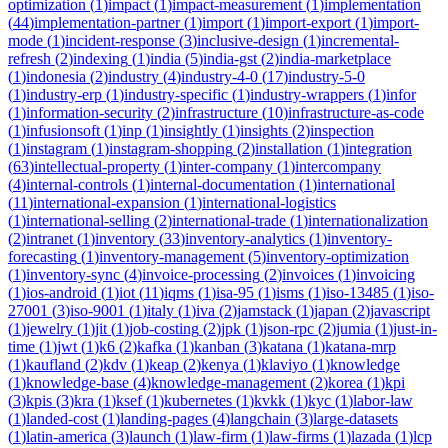
optimization
(
1
)
impact
(
1
)
impact-measurement
(
1
)
implementation
(
44
)
implementation-partner
(
1
)
import
(
1
)
import-export
(
1
)
import-
mode
(
1
)
incident-response
(
3
)
inclusive-design
(
1
)
incremental-
refresh
(
2
)
indexing
(
1
)
india
(
5
)
india-gst
(
2
)
india-marketplace
(
1
)
indonesia
(
2
)
industry
(
4
)
industry-4-0
(
17
)
industry-5-0
(
1
)
industry-erp
(
1
)
industry-specific
(
1
)
industry-wrappers
(
1
)
infor
(
1
)
information-security
(
2
)
infrastructure
(
10
)
infrastructure-as-code
(
1
)
infusionsoft
(
1
)
inp
(
1
)
insightly
(
1
)
insights
(
2
)
inspection
(
1
)
instagram
(
1
)
instagram-shopping
(
2
)
installation
(
1
)
integration
(
63
)
intellectual-property
(
1
)
inter-company
(
1
)
intercompany
(
4
)
internal-controls
(
1
)
internal-documentation
(
1
)
international
(
11
)
international-expansion
(
1
)
international-logistics
(
1
)
international-selling
(
2
)
international-trade
(
1
)
internationalization
(
2
)
intranet
(
1
)
inventory
(
33
)
inventory-analytics
(
1
)
inventory-
forecasting
(
1
)
inventory-management
(
5
)
inventory-optimization
(
1
)
inventory-sync
(
4
)
invoice-processing
(
2
)
invoices
(
1
)
invoicing
(
1
)
ios-android
(
1
)
iot
(
11
)
iqms
(
1
)
isa-95
(
1
)
isms
(
1
)
iso-13485
(
1
)
iso-
27001
(
3
)
iso-9001
(
1
)
italy
(
1
)
iva
(
2
)
jamstack
(
1
)
japan
(
2
)
javascript
(
1
)
jewelry
(
1
)
jit
(
1
)
job-costing
(
2
)
jpk
(
1
)
json-rpc
(
2
)
jumia
(
1
)
just-in-
time
(
1
)
jwt
(
1
)
k6
(
2
)
kafka
(
1
)
kanban
(
3
)
katana
(
1
)
katana-mrp
(
1
)
kaufland
(
2
)
kdv
(
1
)
keap
(
2
)
kenya
(
1
)
klaviyo
(
1
)
knowledge
(
1
)
knowledge-base
(
4
)
knowledge-management
(
2
)
korea
(
1
)
kpi
(
3
)
kpis
(
3
)
kra
(
1
)
ksef
(
1
)
kubernetes
(
1
)
kvkk
(
1
)
kyc
(
1
)
labor-law
(
1
)
landed-cost
(
1
)
landing-pages
(
4
)
langchain
(
3
)
large-datasets
(
1
)
latin-america
(
3
)
launch
(
1
)
law-firm
(
1
)
law-firms
(
1
)
lazada
(
1
)
lcp