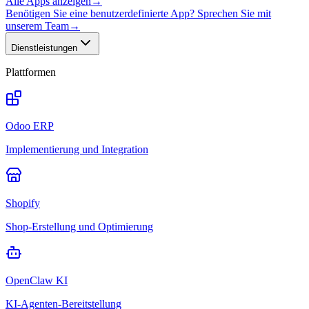
Alle Apps anzeigen
→
Benötigen Sie eine benutzerdefinierte App? Sprechen Sie mit
unserem Team
→
Dienstleistungen
Plattformen
Odoo ERP
Implementierung und Integration
Shopify
Shop-Erstellung und Optimierung
OpenClaw KI
KI-Agenten-Bereitstellung