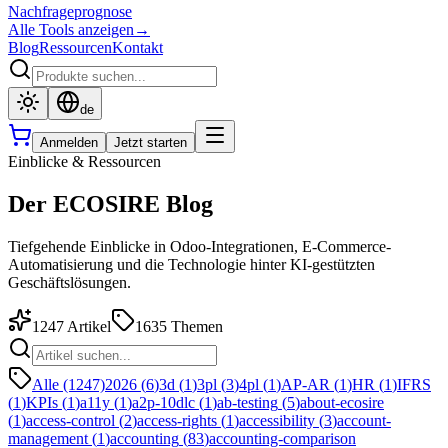
Nachfrageprognose
Alle Tools anzeigen
→
Blog
Ressourcen
Kontakt
de
Anmelden
Jetzt starten
Einblicke & Ressourcen
Der ECOSIRE Blog
Tiefgehende Einblicke in Odoo-Integrationen, E-Commerce-
Automatisierung und die Technologie hinter KI-gestützten
Geschäftslösungen.
1247
Artikel
1635
Themen
Alle (1247)
2026
(
6
)
3d
(
1
)
3pl
(
3
)
4pl
(
1
)
AP-AR
(
1
)
HR
(
1
)
IFRS
(
1
)
KPIs
(
1
)
a11y
(
1
)
a2p-10dlc
(
1
)
ab-testing
(
5
)
about-ecosire
(
1
)
access-control
(
2
)
access-rights
(
1
)
accessibility
(
3
)
account-
management
(
1
)
accounting
(
83
)
accounting-comparison