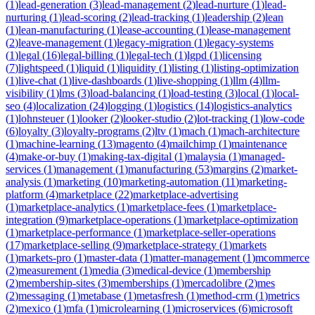
(
1
)
lead-generation
(
3
)
lead-management
(
2
)
lead-nurture
(
1
)
lead-
nurturing
(
1
)
lead-scoring
(
2
)
lead-tracking
(
1
)
leadership
(
2
)
lean
(
1
)
lean-manufacturing
(
1
)
lease-accounting
(
1
)
lease-management
(
2
)
leave-management
(
1
)
legacy-migration
(
1
)
legacy-systems
(
1
)
legal
(
16
)
legal-billing
(
1
)
legal-tech
(
1
)
lgpd
(
1
)
licensing
(
7
)
lightspeed
(
1
)
liquid
(
1
)
liquidity
(
1
)
listing
(
1
)
listing-optimization
(
1
)
live-chat
(
1
)
live-dashboards
(
1
)
live-shopping
(
1
)
llm
(
4
)
llm-
visibility
(
1
)
lms
(
3
)
load-balancing
(
1
)
load-testing
(
3
)
local
(
1
)
local-
seo
(
4
)
localization
(
24
)
logging
(
1
)
logistics
(
14
)
logistics-analytics
(
1
)
lohnsteuer
(
1
)
looker
(
2
)
looker-studio
(
2
)
lot-tracking
(
1
)
low-code
(
6
)
loyalty
(
3
)
loyalty-programs
(
2
)
ltv
(
1
)
mach
(
1
)
mach-architecture
(
1
)
machine-learning
(
13
)
magento
(
4
)
mailchimp
(
1
)
maintenance
(
4
)
make-or-buy
(
1
)
making-tax-digital
(
1
)
malaysia
(
1
)
managed-
services
(
1
)
management
(
1
)
manufacturing
(
53
)
margins
(
2
)
market-
analysis
(
1
)
marketing
(
10
)
marketing-automation
(
11
)
marketing-
platform
(
4
)
marketplace
(
22
)
marketplace-advertising
(
1
)
marketplace-analytics
(
1
)
marketplace-fees
(
1
)
marketplace-
integration
(
9
)
marketplace-operations
(
1
)
marketplace-optimization
(
1
)
marketplace-performance
(
1
)
marketplace-seller-operations
(
17
)
marketplace-selling
(
9
)
marketplace-strategy
(
1
)
markets
(
1
)
markets-pro
(
1
)
master-data
(
1
)
matter-management
(
1
)
mcommerce
(
2
)
measurement
(
1
)
media
(
3
)
medical-device
(
1
)
membership
(
2
)
membership-sites
(
3
)
memberships
(
1
)
mercadolibre
(
2
)
mes
(
2
)
messaging
(
1
)
metabase
(
1
)
metasfresh
(
1
)
method-crm
(
1
)
metrics
(
2
)
mexico
(
1
)
mfa
(
1
)
microlearning
(
1
)
microservices
(
6
)
microsoft