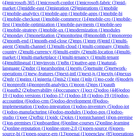
(
4
)
microsoft-365
(
1
)
microsoft-copilot
(
1
)
microsoft-fabric
(
3
)
mid-
market
(
3
)
middle-east
(
3
)
migration
(
29
)
migrations
(
1
)
mobile
(
1
)
mobile-analytics
(
1
)
mobile-app
(
1
)
mobile-apps
(
1
)
mobile-bi
(
1
)
mobile-checkout
(
1
)
mobile-commerce
(
14
)
mobile-cro
(
1
)
mobile-
first
(
1
)
mobile-optimization
(
1
)
mobile-payments
(
1
)
mobile-seo
(
1
)
mobile-strategy
(
1
)
mobile-ux
(
1
)
modernization
(
1
)
modules
(
2
)
monday
(
3
)
monetization
(
2
)
monitoring
(
8
)
monolith
(
1
)
monorepo
(
2
)
month-end
(
1
)
month-end-close
(
2
)
mps
(
1
)
mrp
(
6
)
mtd
(
1
)
multi-
agent
(
5
)
multi-channel
(
13
)
multi-cloud
(
1
)
multi-company
(
3
)
multi-
country
(
2
)
multi-currency
(
6
)
multi-entity
(
2
)
multi-location
(
4
)
multi-
market
(
1
)
multi-marketplace
(
1
)
multi-tenancy
(
1
)
multi-tenant
(
4
)
multilingual
(
1
)
myinvois
(
1
)
n8n
(
1
)
native-app
(
1
)
natural-
language
(
2
)
ndpr
(
1
)
nearshoring
(
1
)
nestjs
(
5
)
netsuite
(
5
)
network-
operations
(
1
)
new-features
(
3
)
next-intl
(
1
)
next-js
(
1
)
nextjs
(
4
)
nexus
(
2
)
nfe
(
1
)
nginx
(
1
)
nigeria
(
3
)
nis2
(
1
)
nist
(
1
)
nlp
(
1
)
no-code
(
6
)
nodejs
(
1
)
nonprofit
(
4
)
nonprofit-analytics
(
1
)
noon
(
2
)
nps
(
1
)
oauth
(
1
)
oauth2
(
2
)
observability
(
4
)
occupancy
(
1
)
ocr
(
2
)
odoo
(
446
)
odoo
19
(
1
)
odoo versions
(
1
)
odoo-17
(
1
)
odoo-18
(
1
)
odoo-19
(
16
)
odoo-
accounting
(
6
)
odoo-crm
(
5
)
odoo-development
(
8
)
odoo-
implementation
(
1
)
odoo-integration
(
1
)
odoo-inventory
(
5
)
odoo-iot
(
1
)
odoo-manufacturing
(
4
)
odoo-modules
(
1
)
odoo-pos
(
1
)
odoo-
studio
(
1
)
oee
(
2
)
ofbiz
(
1
)
oidc
(
2
)
okrs
(
1
)
omnichannel
(
4
)
on-premise
(
1
)
on-premises
(
1
)
onboarding
(
6
)
online-courses
(
2
)
online-learning
(
2
)
online-reputation
(
1
)
online-store-2.0
(
1
)
open-source
(
6
)
open-
source-bi
(
1
)
open-source-erp
(
13
)
openai
(
1
)
openclaw
(
85
)
operations