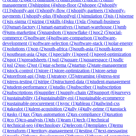
management
(
3
)
shipping
(
4
)
shop-floor
(
2
)
shopee
(
2
)
shopify
(
113
)
shopify-api
(
1
)
shopify-flow
(
1
)
shopify-partners
(
1
)
shopify-
payments
(
1
)
shopify-plus
(
8
)
shopifyql
(
1
)
simulation
(
3
)
sis
(
1
)
sisense
(
1
)
six-sigma
(
1
)
sizing
(
1
)
skills
(
4
)
sku
(
1
)
sla
(
5
)
small-business
(
10
)
smart-factory
(
1
)
smart-narratives
(
1
)
smart-warehouse
(
1
)
smb
(
9
)
sms-marketing
(
5
)
snapshots
(
1
)
snowflake
(
1
)
soc2
(
5
)
social-
commerce
(
5
)
software
(
4
)
software-comparison
(
1
)
software-
development
(
1
)
software-selection
(
2
)
software-stack
(
1
)
solar-energy
(
1
)
solutions
(
1
)
sop
(
2
)
south-africa
(
3
)
south-asia
(
1
)
south-korea
(
1
)
southeast-asia
(
2
)
spc
(
1
)
specialty
(
1
)
speed
(
1
)
speed-optimization
(
2
)
spot
(
1
)
spreadsheets
(
1
)
sql
(
2
)
square
(
1
)
squarespace
(
1
)
ssdlc
(
1
)
ssl
(
2
)
sso
(
2
)
sst
(
1
)
star-schema
(
2
)
startup
(
2
)
state-management
(
1
)
stock-control
(
1
)
store
(
1
)
store-optimization
(
1
)
store-setup
(
2
)
storefront-api
(
3
)
stp
(
1
)
strategy
(
35
)
streaming
(
4
)
stress-test
(
1
)
stress-testing
(
1
)
stripe
(
3
)
structured-data
(
1
)
student-management
(
2
)
student-performance
(
1
)
studio
(
3
)
subscriber
(
1
)
subscription
(
2
)
subscriptions
(
6
)
supplier
(
1
)
supply-chain
(
28
)
support
(
6
)
surveys
(
1
)
sustainability
(
14
)
sustainability-roi
(
1
)
sustainable-ecommerce
(
1
)
sustainable-procurement
(
1
)
sync
(
1
)
tableau
(
3
)
tailwind-css
(
1
)
takealot
(
1
)
talent-acquisition
(
2
)
tally
(
4
)
tally-prime
(
1
)
tanstack
(
1
)
tasks
(
1
)
tax
(
5
)
tax-automation
(
2
)
tax-compliance
(
3
)
taxation
(
1
)
tco
(
5
)
tco-analysis
(
1
)
tds
(
1
)
team
(
1
)
tech
(
1
)
technical
(
1
)
technical-seo
(
4
)
technology
(
2
)
telecom
(
3
)
templates
(
3
)
temu
(
1
)
terraform
(
1
)
territory-management
(
1
)
testing
(
7
)
text-messaging