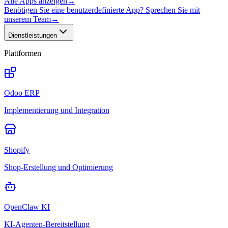
Alle Apps anzeigen
→
Benötigen Sie eine benutzerdefinierte App? Sprechen Sie mit
unserem Team
→
Dienstleistungen
Plattformen
Odoo ERP
Implementierung und Integration
Shopify
Shop-Erstellung und Optimierung
OpenClaw KI
KI-Agenten-Bereitstellung