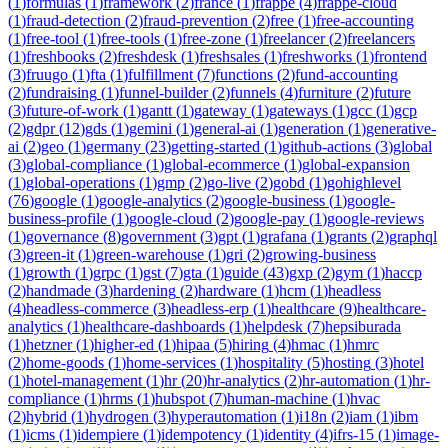
(
1
)
formulas
(
1
)
framework
(
2
)
france
(
1
)
frappe
(
4
)
frappe-cloud
(
1
)
fraud-detection
(
2
)
fraud-prevention
(
2
)
free
(
1
)
free-accounting
(
1
)
free-tool
(
1
)
free-tools
(
1
)
free-zone
(
1
)
freelancer
(
2
)
freelancers
(
1
)
freshbooks
(
2
)
freshdesk
(
1
)
freshsales
(
1
)
freshworks
(
1
)
frontend
(
3
)
fruugo
(
1
)
fta
(
1
)
fulfillment
(
7
)
functions
(
2
)
fund-accounting
(
2
)
fundraising
(
1
)
funnel-builder
(
2
)
funnels
(
4
)
furniture
(
2
)
future
(
3
)
future-of-work
(
1
)
gantt
(
1
)
gateway
(
1
)
gateways
(
1
)
gcc
(
1
)
gcp
(
2
)
gdpr
(
12
)
gds
(
1
)
gemini
(
1
)
general-ai
(
1
)
generation
(
1
)
generative-
ai
(
2
)
geo
(
1
)
germany
(
23
)
getting-started
(
1
)
github-actions
(
3
)
global
(
3
)
global-compliance
(
1
)
global-ecommerce
(
1
)
global-expansion
(
1
)
global-operations
(
1
)
gmp
(
2
)
go-live
(
2
)
gobd
(
1
)
gohighlevel
(
76
)
google
(
1
)
google-analytics
(
2
)
google-business
(
1
)
google-
business-profile
(
1
)
google-cloud
(
2
)
google-pay
(
1
)
google-reviews
(
1
)
governance
(
8
)
government
(
3
)
gpt
(
1
)
grafana
(
1
)
grants
(
2
)
graphql
(
3
)
green-it
(
1
)
green-warehouse
(
1
)
gri
(
2
)
growing-business
(
1
)
growth
(
1
)
grpc
(
1
)
gst
(
7
)
gta
(
1
)
guide
(
43
)
gxp
(
2
)
gym
(
1
)
haccp
(
2
)
handmade
(
3
)
hardening
(
2
)
hardware
(
1
)
hcm
(
1
)
headless
(
4
)
headless-commerce
(
3
)
headless-erp
(
1
)
healthcare
(
9
)
healthcare-
analytics
(
1
)
healthcare-dashboards
(
1
)
helpdesk
(
7
)
hepsiburada
(
1
)
hetzner
(
1
)
higher-ed
(
1
)
hipaa
(
5
)
hiring
(
4
)
hmac
(
1
)
hmrc
(
2
)
home-goods
(
1
)
home-services
(
1
)
hospitality
(
5
)
hosting
(
3
)
hotel
(
1
)
hotel-management
(
1
)
hr
(
20
)
hr-analytics
(
2
)
hr-automation
(
1
)
hr-
compliance
(
1
)
hrms
(
1
)
hubspot
(
7
)
human-machine
(
1
)
hvac
(
2
)
hybrid
(
1
)
hydrogen
(
3
)
hyperautomation
(
1
)
i18n
(
2
)
iam
(
1
)
ibm
(
1
)
icms
(
1
)
idempiere
(
1
)
idempotency
(
1
)
identity
(
4
)
ifrs-15
(
1
)
image-