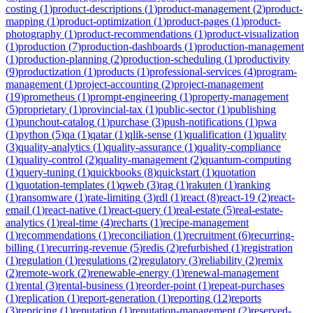
costing
(
1
)
product-descriptions
(
1
)
product-management
(
2
)
product-
mapping
(
1
)
product-optimization
(
1
)
product-pages
(
1
)
product-
photography
(
1
)
product-recommendations
(
1
)
product-visualization
(
1
)
production
(
7
)
production-dashboards
(
1
)
production-management
(
1
)
production-planning
(
2
)
production-scheduling
(
1
)
productivity
(
9
)
productization
(
1
)
products
(
1
)
professional-services
(
4
)
program-
management
(
1
)
project-accounting
(
2
)
project-management
(
19
)
prometheus
(
1
)
prompt-engineering
(
1
)
property-management
(
5
)
proprietary
(
1
)
provincial-tax
(
1
)
public-sector
(
1
)
publishing
(
1
)
punchout-catalog
(
1
)
purchase
(
3
)
push-notifications
(
1
)
pwa
(
1
)
python
(
5
)
qa
(
1
)
qatar
(
1
)
qlik-sense
(
1
)
qualification
(
1
)
quality
(
3
)
quality-analytics
(
1
)
quality-assurance
(
1
)
quality-compliance
(
1
)
quality-control
(
2
)
quality-management
(
2
)
quantum-computing
(
1
)
query-tuning
(
1
)
quickbooks
(
8
)
quickstart
(
1
)
quotation
(
1
)
quotation-templates
(
1
)
qweb
(
3
)
rag
(
1
)
rakuten
(
1
)
ranking
(
1
)
ransomware
(
1
)
rate-limiting
(
3
)
rdl
(
1
)
react
(
8
)
react-19
(
2
)
react-
email
(
1
)
react-native
(
1
)
react-query
(
1
)
real-estate
(
5
)
real-estate-
analytics
(
1
)
real-time
(
4
)
recharts
(
1
)
recipe-management
(
1
)
recommendations
(
1
)
reconciliation
(
1
)
recruitment
(
6
)
recurring-
billing
(
1
)
recurring-revenue
(
5
)
redis
(
2
)
refurbished
(
1
)
registration
(
1
)
regulation
(
1
)
regulations
(
2
)
regulatory
(
3
)
reliability
(
2
)
remix
(
2
)
remote-work
(
2
)
renewable-energy
(
1
)
renewal-management
(
1
)
rental
(
3
)
rental-business
(
1
)
reorder-point
(
1
)
repeat-purchases
(
1
)
replication
(
1
)
report-generation
(
1
)
reporting
(
12
)
reports
(
3
)
repricing
(
1
)
reputation
(
1
)
reputation-management
(
2
)
reserved-