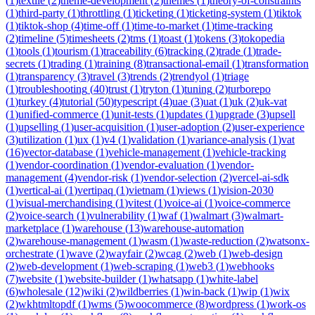
(
1
)
textile
(
2
)
theme-development
(
2
)
themes
(
1
)
theory-of-constraints
(
1
)
third-party
(
1
)
throttling
(
1
)
ticketing
(
1
)
ticketing-system
(
1
)
tiktok
(
1
)
tiktok-shop
(
4
)
time-off
(
1
)
time-to-market
(
1
)
time-tracking
(
2
)
timeline
(
5
)
timesheets
(
2
)
tms
(
1
)
toast
(
1
)
tokens
(
3
)
tokopedia
(
1
)
tools
(
1
)
tourism
(
1
)
traceability
(
6
)
tracking
(
2
)
trade
(
1
)
trade-
secrets
(
1
)
trading
(
1
)
training
(
8
)
transactional-email
(
1
)
transformation
(
1
)
transparency
(
3
)
travel
(
3
)
trends
(
2
)
trendyol
(
1
)
triage
(
1
)
troubleshooting
(
40
)
trust
(
1
)
tryton
(
1
)
tuning
(
2
)
turborepo
(
1
)
turkey
(
4
)
tutorial
(
50
)
typescript
(
4
)
uae
(
3
)
uat
(
1
)
uk
(
2
)
uk-vat
(
1
)
unified-commerce
(
1
)
unit-tests
(
1
)
updates
(
1
)
upgrade
(
3
)
upsell
(
1
)
upselling
(
1
)
user-acquisition
(
1
)
user-adoption
(
2
)
user-experience
(
3
)
utilization
(
1
)
ux
(
1
)
v4
(
1
)
validation
(
1
)
variance-analysis
(
1
)
vat
(
16
)
vector-database
(
1
)
vehicle-management
(
1
)
vehicle-tracking
(
1
)
vendor-coordination
(
1
)
vendor-evaluation
(
1
)
vendor-
management
(
4
)
vendor-risk
(
1
)
vendor-selection
(
2
)
vercel-ai-sdk
(
1
)
vertical-ai
(
1
)
vertipaq
(
1
)
vietnam
(
1
)
views
(
1
)
vision-2030
(
1
)
visual-merchandising
(
1
)
vitest
(
1
)
voice-ai
(
1
)
voice-commerce
(
2
)
voice-search
(
1
)
vulnerability
(
1
)
waf
(
1
)
walmart
(
3
)
walmart-
marketplace
(
1
)
warehouse
(
13
)
warehouse-automation
(
2
)
warehouse-management
(
1
)
wasm
(
1
)
waste-reduction
(
2
)
watsonx-
orchestrate
(
1
)
wave
(
2
)
wayfair
(
2
)
wcag
(
2
)
web
(
1
)
web-design
(
2
)
web-development
(
1
)
web-scraping
(
1
)
web3
(
1
)
webhooks
(
7
)
website
(
1
)
website-builder
(
1
)
whatsapp
(
1
)
white-label
(
6
)
wholesale
(
12
)
wiki
(
2
)
wildberries
(
1
)
win-back
(
1
)
wip
(
1
)
wix
(
2
)
wkhtmltopdf
(
1
)
wms
(
5
)
woocommerce
(
8
)
wordpress
(
1
)
work-os