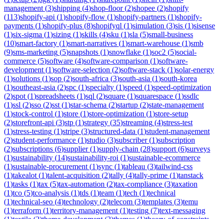
management
(
3
)
shipping
(
4
)
shop-floor
(
2
)
shopee
(
2
)
shopify
(
113
)
shopify-api
(
1
)
shopify-flow
(
1
)
shopify-partners
(
1
)
shopify-
payments
(
1
)
shopify-plus
(
8
)
shopifyql
(
1
)
simulation
(
3
)
sis
(
1
)
sisense
(
1
)
six-sigma
(
1
)
sizing
(
1
)
skills
(
4
)
sku
(
1
)
sla
(
5
)
small-business
(
10
)
smart-factory
(
1
)
smart-narratives
(
1
)
smart-warehouse
(
1
)
smb
(
9
)
sms-marketing
(
5
)
snapshots
(
1
)
snowflake
(
1
)
soc2
(
5
)
social-
commerce
(
5
)
software
(
4
)
software-comparison
(
1
)
software-
development
(
1
)
software-selection
(
2
)
software-stack
(
1
)
solar-energy
(
1
)
solutions
(
1
)
sop
(
2
)
south-africa
(
3
)
south-asia
(
1
)
south-korea
(
1
)
southeast-asia
(
2
)
spc
(
1
)
specialty
(
1
)
speed
(
1
)
speed-optimization
(
2
)
spot
(
1
)
spreadsheets
(
1
)
sql
(
2
)
square
(
1
)
squarespace
(
1
)
ssdlc
(
1
)
ssl
(
2
)
sso
(
2
)
sst
(
1
)
star-schema
(
2
)
startup
(
2
)
state-management
(
1
)
stock-control
(
1
)
store
(
1
)
store-optimization
(
1
)
store-setup
(
2
)
storefront-api
(
3
)
stp
(
1
)
strategy
(
35
)
streaming
(
4
)
stress-test
(
1
)
stress-testing
(
1
)
stripe
(
3
)
structured-data
(
1
)
student-management
(
2
)
student-performance
(
1
)
studio
(
3
)
subscriber
(
1
)
subscription
(
2
)
subscriptions
(
6
)
supplier
(
1
)
supply-chain
(
28
)
support
(
6
)
surveys
(
1
)
sustainability
(
14
)
sustainability-roi
(
1
)
sustainable-ecommerce
(
1
)
sustainable-procurement
(
1
)
sync
(
1
)
tableau
(
3
)
tailwind-css
(
1
)
takealot
(
1
)
talent-acquisition
(
2
)
tally
(
4
)
tally-prime
(
1
)
tanstack
(
1
)
tasks
(
1
)
tax
(
5
)
tax-automation
(
2
)
tax-compliance
(
3
)
taxation
(
1
)
tco
(
5
)
tco-analysis
(
1
)
tds
(
1
)
team
(
1
)
tech
(
1
)
technical
(
1
)
technical-seo
(
4
)
technology
(
2
)
telecom
(
3
)
templates
(
3
)
temu
(
1
)
terraform
(
1
)
territory-management
(
1
)
testing
(
7
)
text-messaging