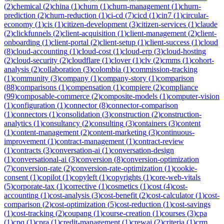
(
2
)
chemical
(
2
)
china
(
1
)
churn
(
1
)
churn-management
(
1
)
churn-
prediction
(
2
)
churn-reduction
(
1
)
ci-cd
(
7
)
cicd
(
1
)
cin7
(
1
)
circular-
economy
(
1
)
cis
(
1
)
citizen-development
(
3
)
citizen-services
(
1
)
claude
(
2
)
clickfunnels
(
2
)
client-acquisition
(
1
)
client-management
(
2
)
client-
onboarding
(
1
)
client-portal
(
2
)
client-setup
(
1
)
client-success
(
1
)
cloud
(
8
)
cloud-accounting
(
1
)
cloud-cost
(
1
)
cloud-erp
(
3
)
cloud-hosting
(
2
)
cloud-security
(
2
)
cloudflare
(
1
)
clover
(
1
)
clv
(
2
)
cmms
(
1
)
cohort-
analysis
(
2
)
collaboration
(
3
)
colombia
(
1
)
commission-tracking
(
1
)
community
(
3
)
company
(
1
)
company-story
(
1
)
comparison
(
88
)
comparisons
(
1
)
compensation
(
1
)
compiere
(
2
)
compliance
(
99
)
composable-commerce
(
2
)
composite-models
(
1
)
computer-vision
(
1
)
configuration
(
1
)
connector
(
8
)
connector-comparison
(
1
)
connectors
(
1
)
consolidation
(
3
)
construction
(
2
)
construction-
analytics
(
1
)
consultancy
(
2
)
consulting
(
3
)
containers
(
3
)
content
(
1
)
content-management
(
2
)
content-marketing
(
3
)
continuous-
improvement
(
1
)
contract-management
(
1
)
contract-review
(
1
)
contracts
(
3
)
conversation-ai
(
1
)
conversation-design
(
1
)
conversational-ai
(
3
)
conversion
(
8
)
conversion-optimization
(
7
)
conversion-rate
(
2
)
conversion-rate-optimization
(
1
)
cookie-
consent
(
1
)
copilot
(
1
)
copyleft
(
1
)
copyrights
(
1
)
core-web-vitals
(
5
)
corporate-tax
(
1
)
corrective
(
1
)
cosmetics
(
1
)
cost
(
4
)
cost-
accounting
(
1
)
cost-analysis
(
3
)
cost-benefit
(
2
)
cost-calculator
(
1
)
cost-
comparison
(
2
)
cost-optimization
(
5
)
cost-reduction
(
1
)
cost-savings
(
1
)
cost-tracking
(
2
)
coupang
(
1
)
course-creation
(
1
)
courses
(
3
)
cpa
(
1
)
cpq
(
1
)
cpra
(
1
)
credit-management
(
1
)
crewai
(
2
)
criteria
(
1
)
crm