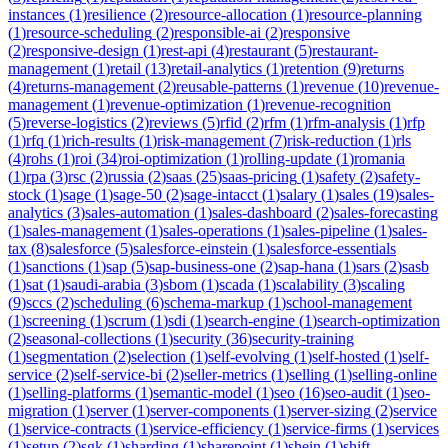
instances
(
1
)
resilience
(
2
)
resource-allocation
(
1
)
resource-planning
(
1
)
resource-scheduling
(
2
)
responsible-ai
(
2
)
responsive
(
2
)
responsive-design
(
1
)
rest-api
(
4
)
restaurant
(
5
)
restaurant-
management
(
1
)
retail
(
13
)
retail-analytics
(
1
)
retention
(
9
)
returns
(
4
)
returns-management
(
2
)
reusable-patterns
(
1
)
revenue
(
10
)
revenue-
management
(
1
)
revenue-optimization
(
1
)
revenue-recognition
(
5
)
reverse-logistics
(
2
)
reviews
(
5
)
rfid
(
2
)
rfm
(
1
)
rfm-analysis
(
1
)
rfp
(
1
)
rfq
(
1
)
rich-results
(
1
)
risk-management
(
7
)
risk-reduction
(
1
)
rls
(
4
)
rohs
(
1
)
roi
(
34
)
roi-optimization
(
1
)
rolling-update
(
1
)
romania
(
1
)
rpa
(
3
)
rsc
(
2
)
russia
(
2
)
saas
(
25
)
saas-pricing
(
1
)
safety
(
2
)
safety-
stock
(
1
)
sage
(
1
)
sage-50
(
2
)
sage-intacct
(
1
)
salary
(
1
)
sales
(
19
)
sales-
analytics
(
3
)
sales-automation
(
1
)
sales-dashboard
(
2
)
sales-forecasting
(
1
)
sales-management
(
1
)
sales-operations
(
1
)
sales-pipeline
(
1
)
sales-
tax
(
8
)
salesforce
(
5
)
salesforce-einstein
(
1
)
salesforce-essentials
(
1
)
sanctions
(
1
)
sap
(
5
)
sap-business-one
(
2
)
sap-hana
(
1
)
sars
(
2
)
sasb
(
1
)
sat
(
1
)
saudi-arabia
(
3
)
sbom
(
1
)
scada
(
1
)
scalability
(
3
)
scaling
(
9
)
sccs
(
2
)
scheduling
(
6
)
schema-markup
(
1
)
school-management
(
1
)
screening
(
1
)
scrum
(
1
)
sdi
(
1
)
search-engine
(
1
)
search-optimization
(
2
)
seasonal-collections
(
1
)
security
(
36
)
security-training
(
1
)
segmentation
(
2
)
selection
(
1
)
self-evolving
(
1
)
self-hosted
(
1
)
self-
service
(
2
)
self-service-bi
(
2
)
seller-metrics
(
1
)
selling
(
1
)
selling-online
(
1
)
selling-platforms
(
1
)
semantic-model
(
1
)
seo
(
16
)
seo-audit
(
1
)
seo-
migration
(
1
)
server
(
1
)
server-components
(
1
)
server-sizing
(
2
)
service
(
1
)
service-contracts
(
1
)
service-efficiency
(
1
)
service-firms
(
1
)
services
(
1
)
setup
(
2
)
sgk
(
1
)
sharding
(
1
)
sharepoint
(
1
)
shein
(
1
)
shift-