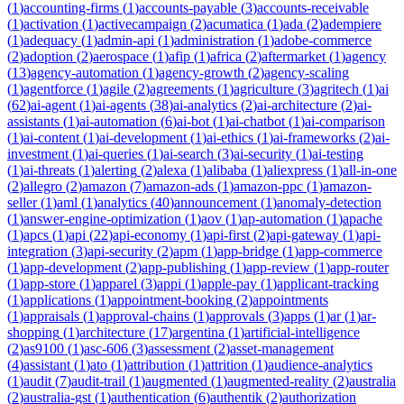
(
1
)
accounting-firms
(
1
)
accounts-payable
(
3
)
accounts-receivable
(
1
)
activation
(
1
)
activecampaign
(
2
)
acumatica
(
1
)
ada
(
2
)
adempiere
(
1
)
adequacy
(
1
)
admin-api
(
1
)
administration
(
1
)
adobe-commerce
(
2
)
adoption
(
2
)
aerospace
(
1
)
afip
(
1
)
africa
(
2
)
aftermarket
(
1
)
agency
(
13
)
agency-automation
(
1
)
agency-growth
(
2
)
agency-scaling
(
1
)
agentforce
(
1
)
agile
(
2
)
agreements
(
1
)
agriculture
(
3
)
agritech
(
1
)
ai
(
62
)
ai-agent
(
1
)
ai-agents
(
38
)
ai-analytics
(
2
)
ai-architecture
(
2
)
ai-
assistants
(
1
)
ai-automation
(
6
)
ai-bot
(
1
)
ai-chatbot
(
1
)
ai-comparison
(
1
)
ai-content
(
1
)
ai-development
(
1
)
ai-ethics
(
1
)
ai-frameworks
(
2
)
ai-
investment
(
1
)
ai-queries
(
1
)
ai-search
(
3
)
ai-security
(
1
)
ai-testing
(
1
)
ai-threats
(
1
)
alerting
(
2
)
alexa
(
1
)
alibaba
(
1
)
aliexpress
(
1
)
all-in-one
(
2
)
allegro
(
2
)
amazon
(
7
)
amazon-ads
(
1
)
amazon-ppc
(
1
)
amazon-
seller
(
1
)
aml
(
1
)
analytics
(
40
)
announcement
(
1
)
anomaly-detection
(
1
)
answer-engine-optimization
(
1
)
aov
(
1
)
ap-automation
(
1
)
apache
(
1
)
apcs
(
1
)
api
(
22
)
api-economy
(
1
)
api-first
(
2
)
api-gateway
(
1
)
api-
integration
(
3
)
api-security
(
2
)
apm
(
1
)
app-bridge
(
1
)
app-commerce
(
1
)
app-development
(
2
)
app-publishing
(
1
)
app-review
(
1
)
app-router
(
1
)
app-store
(
1
)
apparel
(
3
)
appi
(
1
)
apple-pay
(
1
)
applicant-tracking
(
1
)
applications
(
1
)
appointment-booking
(
2
)
appointments
(
1
)
appraisals
(
1
)
approval-chains
(
1
)
approvals
(
3
)
apps
(
1
)
ar
(
1
)
ar-
shopping
(
1
)
architecture
(
17
)
argentina
(
1
)
artificial-intelligence
(
2
)
as9100
(
1
)
asc-606
(
3
)
assessment
(
2
)
asset-management
(
4
)
assistant
(
1
)
ato
(
1
)
attribution
(
1
)
attrition
(
1
)
audience-analytics
(
1
)
audit
(
7
)
audit-trail
(
1
)
augmented
(
1
)
augmented-reality
(
2
)
australia
(
2
)
australia-gst
(
1
)
authentication
(
6
)
authentik
(
2
)
authorization