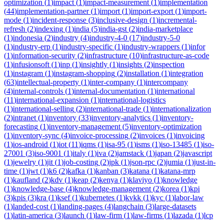
optimization
(
1
)
impact
(
1
)
impact-measurement
(
1
)
implementation
(
44
)
implementation-partner
(
1
)
import
(
1
)
import-export
(
1
)
import-
mode
(
1
)
incident-response
(
3
)
inclusive-design
(
1
)
incremental-
refresh
(
2
)
indexing
(
1
)
india
(
5
)
india-gst
(
2
)
india-marketplace
(
1
)
indonesia
(
2
)
industry
(
4
)
industry-4-0
(
17
)
industry-5-0
(
1
)
industry-erp
(
1
)
industry-specific
(
1
)
industry-wrappers
(
1
)
infor
(
1
)
information-security
(
2
)
infrastructure
(
10
)
infrastructure-as-code
(
1
)
infusionsoft
(
1
)
inp
(
1
)
insightly
(
1
)
insights
(
2
)
inspection
(
1
)
instagram
(
1
)
instagram-shopping
(
2
)
installation
(
1
)
integration
(
63
)
intellectual-property
(
1
)
inter-company
(
1
)
intercompany
(
4
)
internal-controls
(
1
)
internal-documentation
(
1
)
international
(
11
)
international-expansion
(
1
)
international-logistics
(
1
)
international-selling
(
2
)
international-trade
(
1
)
internationalization
(
2
)
intranet
(
1
)
inventory
(
33
)
inventory-analytics
(
1
)
inventory-
forecasting
(
1
)
inventory-management
(
5
)
inventory-optimization
(
1
)
inventory-sync
(
4
)
invoice-processing
(
2
)
invoices
(
1
)
invoicing
(
1
)
ios-android
(
1
)
iot
(
11
)
iqms
(
1
)
isa-95
(
1
)
isms
(
1
)
iso-13485
(
1
)
iso-
27001
(
3
)
iso-9001
(
1
)
italy
(
1
)
iva
(
2
)
jamstack
(
1
)
japan
(
2
)
javascript
(
1
)
jewelry
(
1
)
jit
(
1
)
job-costing
(
2
)
jpk
(
1
)
json-rpc
(
2
)
jumia
(
1
)
just-in-
time
(
1
)
jwt
(
1
)
k6
(
2
)
kafka
(
1
)
kanban
(
3
)
katana
(
1
)
katana-mrp
(
1
)
kaufland
(
2
)
kdv
(
1
)
keap
(
2
)
kenya
(
1
)
klaviyo
(
1
)
knowledge
(
1
)
knowledge-base
(
4
)
knowledge-management
(
2
)
korea
(
1
)
kpi
(
3
)
kpis
(
3
)
kra
(
1
)
ksef
(
1
)
kubernetes
(
1
)
kvkk
(
1
)
kyc
(
1
)
labor-law
(
1
)
landed-cost
(
1
)
landing-pages
(
4
)
langchain
(
3
)
large-datasets
(
1
)
latin-america
(
3
)
launch
(
1
)
law-firm
(
1
)
law-firms
(
1
)
lazada
(
1
)
lcp