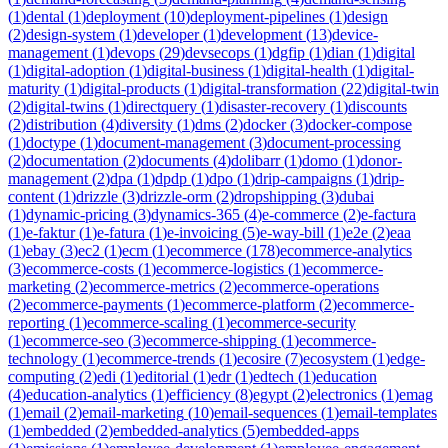
(
1
)
dental
(
1
)
deployment
(
10
)
deployment-pipelines
(
1
)
design
(
2
)
design-system
(
1
)
developer
(
1
)
development
(
13
)
device-
management
(
1
)
devops
(
29
)
devsecops
(
1
)
dgfip
(
1
)
dian
(
1
)
digital
(
1
)
digital-adoption
(
1
)
digital-business
(
1
)
digital-health
(
1
)
digital-
maturity
(
1
)
digital-products
(
1
)
digital-transformation
(
22
)
digital-twin
(
2
)
digital-twins
(
1
)
directquery
(
1
)
disaster-recovery
(
1
)
discounts
(
2
)
distribution
(
4
)
diversity
(
1
)
dms
(
2
)
docker
(
3
)
docker-compose
(
1
)
doctype
(
1
)
document-management
(
3
)
document-processing
(
2
)
documentation
(
2
)
documents
(
4
)
dolibarr
(
1
)
domo
(
1
)
donor-
management
(
2
)
dpa
(
1
)
dpdp
(
1
)
dpo
(
1
)
drip-campaigns
(
1
)
drip-
content
(
1
)
drizzle
(
3
)
drizzle-orm
(
2
)
dropshipping
(
3
)
dubai
(
1
)
dynamic-pricing
(
3
)
dynamics-365
(
4
)
e-commerce
(
2
)
e-factura
(
1
)
e-faktur
(
1
)
e-fatura
(
1
)
e-invoicing
(
5
)
e-way-bill
(
1
)
e2e
(
2
)
eaa
(
1
)
ebay
(
3
)
ec2
(
1
)
ecm
(
1
)
ecommerce
(
178
)
ecommerce-analytics
(
3
)
ecommerce-costs
(
1
)
ecommerce-logistics
(
1
)
ecommerce-
marketing
(
2
)
ecommerce-metrics
(
2
)
ecommerce-operations
(
2
)
ecommerce-payments
(
1
)
ecommerce-platform
(
2
)
ecommerce-
reporting
(
1
)
ecommerce-scaling
(
1
)
ecommerce-security
(
1
)
ecommerce-seo
(
3
)
ecommerce-shipping
(
1
)
ecommerce-
technology
(
1
)
ecommerce-trends
(
1
)
ecosire
(
7
)
ecosystem
(
1
)
edge-
computing
(
2
)
edi
(
1
)
editorial
(
1
)
edr
(
1
)
edtech
(
1
)
education
(
4
)
education-analytics
(
1
)
efficiency
(
8
)
egypt
(
2
)
electronics
(
1
)
emag
(
1
)
email
(
2
)
email-marketing
(
10
)
email-sequences
(
1
)
email-templates
(
1
)
embedded
(
2
)
embedded-analytics
(
5
)
embedded-apps