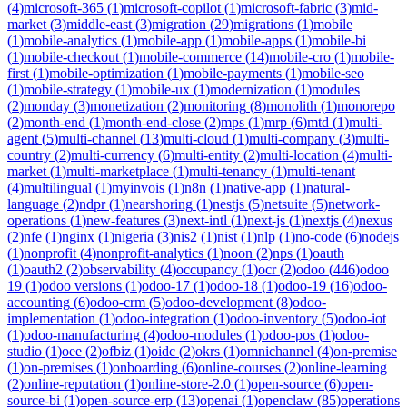
(
4
)
microsoft-365
(
1
)
microsoft-copilot
(
1
)
microsoft-fabric
(
3
)
mid-
market
(
3
)
middle-east
(
3
)
migration
(
29
)
migrations
(
1
)
mobile
(
1
)
mobile-analytics
(
1
)
mobile-app
(
1
)
mobile-apps
(
1
)
mobile-bi
(
1
)
mobile-checkout
(
1
)
mobile-commerce
(
14
)
mobile-cro
(
1
)
mobile-
first
(
1
)
mobile-optimization
(
1
)
mobile-payments
(
1
)
mobile-seo
(
1
)
mobile-strategy
(
1
)
mobile-ux
(
1
)
modernization
(
1
)
modules
(
2
)
monday
(
3
)
monetization
(
2
)
monitoring
(
8
)
monolith
(
1
)
monorepo
(
2
)
month-end
(
1
)
month-end-close
(
2
)
mps
(
1
)
mrp
(
6
)
mtd
(
1
)
multi-
agent
(
5
)
multi-channel
(
13
)
multi-cloud
(
1
)
multi-company
(
3
)
multi-
country
(
2
)
multi-currency
(
6
)
multi-entity
(
2
)
multi-location
(
4
)
multi-
market
(
1
)
multi-marketplace
(
1
)
multi-tenancy
(
1
)
multi-tenant
(
4
)
multilingual
(
1
)
myinvois
(
1
)
n8n
(
1
)
native-app
(
1
)
natural-
language
(
2
)
ndpr
(
1
)
nearshoring
(
1
)
nestjs
(
5
)
netsuite
(
5
)
network-
operations
(
1
)
new-features
(
3
)
next-intl
(
1
)
next-js
(
1
)
nextjs
(
4
)
nexus
(
2
)
nfe
(
1
)
nginx
(
1
)
nigeria
(
3
)
nis2
(
1
)
nist
(
1
)
nlp
(
1
)
no-code
(
6
)
nodejs
(
1
)
nonprofit
(
4
)
nonprofit-analytics
(
1
)
noon
(
2
)
nps
(
1
)
oauth
(
1
)
oauth2
(
2
)
observability
(
4
)
occupancy
(
1
)
ocr
(
2
)
odoo
(
446
)
odoo
19
(
1
)
odoo versions
(
1
)
odoo-17
(
1
)
odoo-18
(
1
)
odoo-19
(
16
)
odoo-
accounting
(
6
)
odoo-crm
(
5
)
odoo-development
(
8
)
odoo-
implementation
(
1
)
odoo-integration
(
1
)
odoo-inventory
(
5
)
odoo-iot
(
1
)
odoo-manufacturing
(
4
)
odoo-modules
(
1
)
odoo-pos
(
1
)
odoo-
studio
(
1
)
oee
(
2
)
ofbiz
(
1
)
oidc
(
2
)
okrs
(
1
)
omnichannel
(
4
)
on-premise
(
1
)
on-premises
(
1
)
onboarding
(
6
)
online-courses
(
2
)
online-learning
(
2
)
online-reputation
(
1
)
online-store-2.0
(
1
)
open-source
(
6
)
open-
source-bi
(
1
)
open-source-erp
(
13
)
openai
(
1
)
openclaw
(
85
)
operations