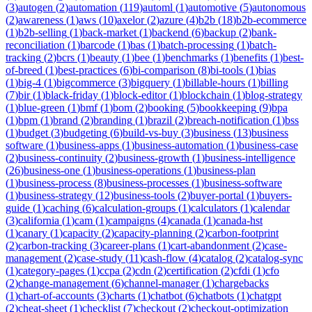
(
3
)
autogen
(
2
)
automation
(
119
)
automl
(
1
)
automotive
(
5
)
autonomous
(
2
)
awareness
(
1
)
aws
(
10
)
axelor
(
2
)
azure
(
4
)
b2b
(
18
)
b2b-ecommerce
(
1
)
b2b-selling
(
1
)
back-market
(
1
)
backend
(
6
)
backup
(
2
)
bank-
reconciliation
(
1
)
barcode
(
1
)
bas
(
1
)
batch-processing
(
1
)
batch-
tracking
(
2
)
bcrs
(
1
)
beauty
(
1
)
bee
(
1
)
benchmarks
(
1
)
benefits
(
1
)
best-
of-breed
(
1
)
best-practices
(
6
)
bi-comparison
(
8
)
bi-tools
(
1
)
bias
(
1
)
big-4
(
1
)
bigcommerce
(
3
)
bigquery
(
1
)
billable-hours
(
1
)
billing
(
7
)
bir
(
1
)
black-friday
(
1
)
block-editor
(
1
)
blockchain
(
1
)
blog-strategy
(
1
)
blue-green
(
1
)
bmf
(
1
)
bom
(
2
)
booking
(
5
)
bookkeeping
(
9
)
bpa
(
1
)
bpm
(
1
)
brand
(
2
)
branding
(
1
)
brazil
(
2
)
breach-notification
(
1
)
bss
(
1
)
budget
(
3
)
budgeting
(
6
)
build-vs-buy
(
3
)
business
(
13
)
business
software
(
1
)
business-apps
(
1
)
business-automation
(
1
)
business-case
(
2
)
business-continuity
(
2
)
business-growth
(
1
)
business-intelligence
(
26
)
business-one
(
1
)
business-operations
(
1
)
business-plan
(
1
)
business-process
(
8
)
business-processes
(
1
)
business-software
(
1
)
business-strategy
(
12
)
business-tools
(
2
)
buyer-portal
(
1
)
buyers-
guide
(
1
)
caching
(
6
)
calculation-groups
(
1
)
calculators
(
1
)
calendar
(
3
)
california
(
1
)
cam
(
1
)
campaigns
(
4
)
canada
(
1
)
canada-hst
(
1
)
canary
(
1
)
capacity
(
2
)
capacity-planning
(
2
)
carbon-footprint
(
2
)
carbon-tracking
(
3
)
career-plans
(
1
)
cart-abandonment
(
2
)
case-
management
(
2
)
case-study
(
11
)
cash-flow
(
4
)
catalog
(
2
)
catalog-sync
(
1
)
category-pages
(
1
)
ccpa
(
2
)
cdn
(
2
)
certification
(
2
)
cfdi
(
1
)
cfo
(
2
)
change-management
(
6
)
channel-manager
(
1
)
chargebacks
(
1
)
chart-of-accounts
(
3
)
charts
(
1
)
chatbot
(
6
)
chatbots
(
1
)
chatgpt
(
2
)
cheat-sheet
(
1
)
checklist
(
7
)
checkout
(
2
)
checkout-optimization