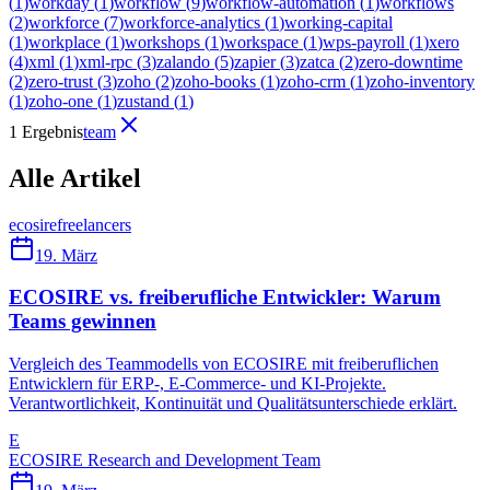
(
1
)
workday
(
1
)
workflow
(
9
)
workflow-automation
(
1
)
workflows
(
2
)
workforce
(
7
)
workforce-analytics
(
1
)
working-capital
(
1
)
workplace
(
1
)
workshops
(
1
)
workspace
(
1
)
wps-payroll
(
1
)
xero
(
4
)
xml
(
1
)
xml-rpc
(
3
)
zalando
(
5
)
zapier
(
3
)
zatca
(
2
)
zero-downtime
(
2
)
zero-trust
(
3
)
zoho
(
2
)
zoho-books
(
1
)
zoho-crm
(
1
)
zoho-inventory
(
1
)
zoho-one
(
1
)
zustand
(
1
)
1 Ergebnis
team
Alle Artikel
ecosire
freelancers
19. März
ECOSIRE vs. freiberufliche Entwickler: Warum
Teams gewinnen
Vergleich des Teammodells von ECOSIRE mit freiberuflichen
Entwicklern für ERP-, E-Commerce- und KI-Projekte.
Verantwortlichkeit, Kontinuität und Qualitätsunterschiede erklärt.
E
ECOSIRE Research and Development Team