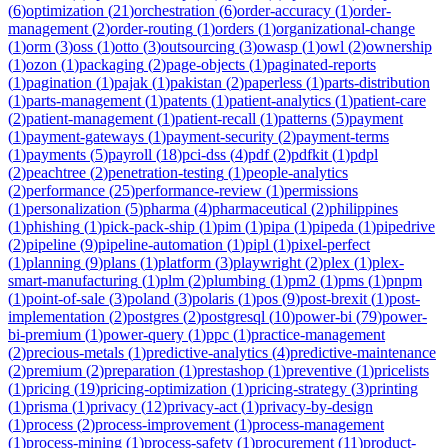
(
6
)
optimization
(
21
)
orchestration
(
6
)
order-accuracy
(
1
)
order-
management
(
2
)
order-routing
(
1
)
orders
(
1
)
organizational-change
(
1
)
orm
(
3
)
oss
(
1
)
otto
(
3
)
outsourcing
(
3
)
owasp
(
1
)
owl
(
2
)
ownership
(
1
)
ozon
(
1
)
packaging
(
2
)
page-objects
(
1
)
paginated-reports
(
1
)
pagination
(
1
)
pajak
(
1
)
pakistan
(
2
)
paperless
(
1
)
parts-distribution
(
1
)
parts-management
(
1
)
patents
(
1
)
patient-analytics
(
1
)
patient-care
(
2
)
patient-management
(
1
)
patient-recall
(
1
)
patterns
(
5
)
payment
(
1
)
payment-gateways
(
1
)
payment-security
(
2
)
payment-terms
(
1
)
payments
(
5
)
payroll
(
18
)
pci-dss
(
4
)
pdf
(
2
)
pdfkit
(
1
)
pdpl
(
2
)
peachtree
(
2
)
penetration-testing
(
1
)
people-analytics
(
2
)
performance
(
25
)
performance-review
(
1
)
permissions
(
1
)
personalization
(
5
)
pharma
(
4
)
pharmaceutical
(
2
)
philippines
(
1
)
phishing
(
1
)
pick-pack-ship
(
1
)
pim
(
1
)
pipa
(
1
)
pipeda
(
1
)
pipedrive
(
2
)
pipeline
(
9
)
pipeline-automation
(
1
)
pipl
(
1
)
pixel-perfect
(
1
)
planning
(
9
)
plans
(
1
)
platform
(
3
)
playwright
(
2
)
plex
(
1
)
plex-
smart-manufacturing
(
1
)
plm
(
2
)
plumbing
(
1
)
pm2
(
1
)
pms
(
1
)
pnpm
(
1
)
point-of-sale
(
3
)
poland
(
3
)
polaris
(
1
)
pos
(
9
)
post-brexit
(
1
)
post-
implementation
(
2
)
postgres
(
2
)
postgresql
(
10
)
power-bi
(
79
)
power-
bi-premium
(
1
)
power-query
(
1
)
ppc
(
1
)
practice-management
(
2
)
precious-metals
(
1
)
predictive-analytics
(
4
)
predictive-maintenance
(
2
)
premium
(
2
)
preparation
(
1
)
prestashop
(
1
)
preventive
(
1
)
pricelists
(
1
)
pricing
(
19
)
pricing-optimization
(
1
)
pricing-strategy
(
3
)
printing
(
1
)
prisma
(
1
)
privacy
(
12
)
privacy-act
(
1
)
privacy-by-design
(
1
)
process
(
2
)
process-improvement
(
1
)
process-management
(
1
)
process-mining
(
1
)
process-safety
(
1
)
procurement
(
11
)
product-