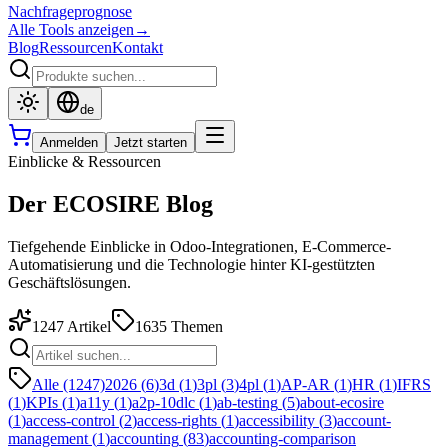
Nachfrageprognose
Alle Tools anzeigen
→
Blog
Ressourcen
Kontakt
de
Anmelden
Jetzt starten
Einblicke & Ressourcen
Der ECOSIRE Blog
Tiefgehende Einblicke in Odoo-Integrationen, E-Commerce-
Automatisierung und die Technologie hinter KI-gestützten
Geschäftslösungen.
1247
Artikel
1635
Themen
Alle (1247)
2026
(
6
)
3d
(
1
)
3pl
(
3
)
4pl
(
1
)
AP-AR
(
1
)
HR
(
1
)
IFRS
(
1
)
KPIs
(
1
)
a11y
(
1
)
a2p-10dlc
(
1
)
ab-testing
(
5
)
about-ecosire
(
1
)
access-control
(
2
)
access-rights
(
1
)
accessibility
(
3
)
account-
management
(
1
)
accounting
(
83
)
accounting-comparison