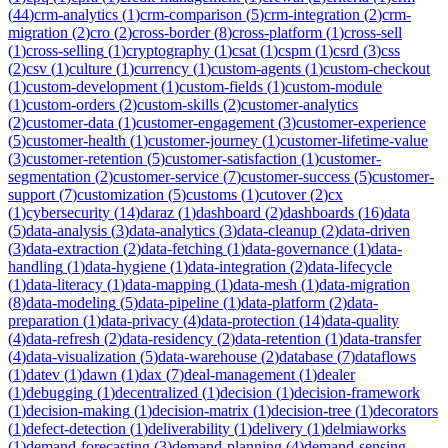
(
44
)
crm-analytics
(
1
)
crm-comparison
(
5
)
crm-integration
(
2
)
crm-
migration
(
2
)
cro
(
2
)
cross-border
(
8
)
cross-platform
(
1
)
cross-sell
(
1
)
cross-selling
(
1
)
cryptography
(
1
)
csat
(
1
)
cspm
(
1
)
csrd
(
3
)
css
(
2
)
csv
(
1
)
culture
(
1
)
currency
(
1
)
custom-agents
(
1
)
custom-checkout
(
1
)
custom-development
(
1
)
custom-fields
(
1
)
custom-module
(
1
)
custom-orders
(
2
)
custom-skills
(
2
)
customer-analytics
(
2
)
customer-data
(
1
)
customer-engagement
(
3
)
customer-experience
(
5
)
customer-health
(
1
)
customer-journey
(
1
)
customer-lifetime-value
(
3
)
customer-retention
(
5
)
customer-satisfaction
(
1
)
customer-
segmentation
(
2
)
customer-service
(
7
)
customer-success
(
5
)
customer-
support
(
7
)
customization
(
5
)
customs
(
1
)
cutover
(
2
)
cx
(
1
)
cybersecurity
(
14
)
daraz
(
1
)
dashboard
(
2
)
dashboards
(
16
)
data
(
5
)
data-analysis
(
3
)
data-analytics
(
3
)
data-cleanup
(
2
)
data-driven
(
3
)
data-extraction
(
2
)
data-fetching
(
1
)
data-governance
(
1
)
data-
handling
(
1
)
data-hygiene
(
1
)
data-integration
(
2
)
data-lifecycle
(
1
)
data-literacy
(
1
)
data-mapping
(
1
)
data-mesh
(
1
)
data-migration
(
8
)
data-modeling
(
5
)
data-pipeline
(
1
)
data-platform
(
2
)
data-
preparation
(
1
)
data-privacy
(
4
)
data-protection
(
14
)
data-quality
(
4
)
data-refresh
(
2
)
data-residency
(
2
)
data-retention
(
1
)
data-transfer
(
4
)
data-visualization
(
5
)
data-warehouse
(
2
)
database
(
7
)
dataflows
(
1
)
datev
(
1
)
dawn
(
1
)
dax
(
7
)
deal-management
(
1
)
dealer
(
1
)
debugging
(
1
)
decentralized
(
1
)
decision
(
1
)
decision-framework
(
1
)
decision-making
(
1
)
decision-matrix
(
1
)
decision-tree
(
1
)
decorators
(
1
)
defect-detection
(
1
)
deliverability
(
1
)
delivery
(
1
)
delmiaworks
(
1
)
demand-forecasting
(
3
)
demand-planning
(
4
)
demand-sensing