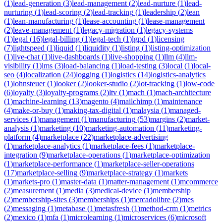
(
1
)
lead-generation
(
3
)
lead-management
(
2
)
lead-nurture
(
1
)
lead-
nurturing
(
1
)
lead-scoring
(
2
)
lead-tracking
(
1
)
leadership
(
2
)
lean
(
1
)
lean-manufacturing
(
1
)
lease-accounting
(
1
)
lease-management
(
2
)
leave-management
(
1
)
legacy-migration
(
1
)
legacy-systems
(
1
)
legal
(
16
)
legal-billing
(
1
)
legal-tech
(
1
)
lgpd
(
1
)
licensing
(
7
)
lightspeed
(
1
)
liquid
(
1
)
liquidity
(
1
)
listing
(
1
)
listing-optimization
(
1
)
live-chat
(
1
)
live-dashboards
(
1
)
live-shopping
(
1
)
llm
(
4
)
llm-
visibility
(
1
)
lms
(
3
)
load-balancing
(
1
)
load-testing
(
3
)
local
(
1
)
local-
seo
(
4
)
localization
(
24
)
logging
(
1
)
logistics
(
14
)
logistics-analytics
(
1
)
lohnsteuer
(
1
)
looker
(
2
)
looker-studio
(
2
)
lot-tracking
(
1
)
low-code
(
6
)
loyalty
(
3
)
loyalty-programs
(
2
)
ltv
(
1
)
mach
(
1
)
mach-architecture
(
1
)
machine-learning
(
13
)
magento
(
4
)
mailchimp
(
1
)
maintenance
(
4
)
make-or-buy
(
1
)
making-tax-digital
(
1
)
malaysia
(
1
)
managed-
services
(
1
)
management
(
1
)
manufacturing
(
53
)
margins
(
2
)
market-
analysis
(
1
)
marketing
(
10
)
marketing-automation
(
11
)
marketing-
platform
(
4
)
marketplace
(
22
)
marketplace-advertising
(
1
)
marketplace-analytics
(
1
)
marketplace-fees
(
1
)
marketplace-
integration
(
9
)
marketplace-operations
(
1
)
marketplace-optimization
(
1
)
marketplace-performance
(
1
)
marketplace-seller-operations
(
17
)
marketplace-selling
(
9
)
marketplace-strategy
(
1
)
markets
(
1
)
markets-pro
(
1
)
master-data
(
1
)
matter-management
(
1
)
mcommerce
(
2
)
measurement
(
1
)
media
(
3
)
medical-device
(
1
)
membership
(
2
)
membership-sites
(
3
)
memberships
(
1
)
mercadolibre
(
2
)
mes
(
2
)
messaging
(
1
)
metabase
(
1
)
metasfresh
(
1
)
method-crm
(
1
)
metrics
(
2
)
mexico
(
1
)
mfa
(
1
)
microlearning
(
1
)
microservices
(
6
)
microsoft