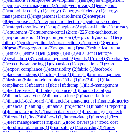
(
1
)
emissions
(
1
)
employee-development
(
1
)
employee-engagement
(
1
)
employee-management
(
3
)
employee-privacy
(
1
)
encryption
(
1
)
endpoint-security
(
1
)
energy
(
3
)
energy-efficiency
(
1
)
energy-
management
(
1
)
engagement
(
1
)
enrollment
(
2
)
enterprise
(
39
)
enterprise-ai
(
2
)
enterprise-architecture
(
1
)
enterprise-content
(
1
)
enterprise-software
(
1
)
eoq
(
1
)
epicor
(
2
)
epicor-kinetic
(
1
)
eprivacy
(
1
)
equipment
(
2
)
equipment-rental
(
2
)
erp
(
225
)
erp-architecture
(
1
)
erp-automation
(
1
)
erp-comparison
(
9
)
erp-configuration
(
1
)
erp-
failure
(
1
)
erp-integration
(
8
)
erp-selection
(
2
)
erpnext
(
18
)
errors
(
40
)
esg
(
5
)
esg-reporting
(
2
)
esignature
(
1
)
eta
(
2
)
ethical-sourcing
(
1
)
ethics
(
1
)
etims
(
1
)
etl
(
5
)
etsy
(
3
)
eu
(
2
)
eu-ai-act
(
1
)
europe
(
2
)
evaluation
(
3
)
event-management
(
2
)
events
(
1
)
excel
(
3
)
exchanges
(
1
)
executive-reporting
(
1
)
expansion
(
1
)
expectations
(
1
)
expo
(
1
)
export-compliance
(
1
)
extensibility
(
2
)
fabric
(
1
)
facebook
(
1
)
facebook-shops
(
1
)
factory-floor
(
1
)
faire
(
1
)
farm-management
(
1
)
fashion
(
6
)
fattura-elettronica
(
1
)
fba
(
1
)
fbr
(
2
)
fda
(
1
)
fda-
compliance
(
3
)
features
(
1
)
fec
(
1
)
fedramp
(
1
)
field-management
(
1
)
field-service
(
1
)
fill-rate
(
1
)
finance
(
10
)
financial-analysis
(
2
)
financial-analytics
(
2
)
financial-close
(
2
)
financial-crime
(
1
)
financial-dashboard
(
1
)
financial-management
(
1
)
financial-metrics
(
1
)
financial-planning
(
1
)
financial-projections
(
1
)
financial-reporting
(
4
)
financial-reports
(
2
)
financial-services
(
3
)
fine-tuning
(
1
)
fintech
(
3
)
firewall
(
1
)
firs
(
2
)
fishbowl
(
1
)
fitment-data
(
1
)
fitness
(
1
)
fleet
(
1
)
fleet-management
(
1
)
flipkart
(
2
)
food-beverage
(
4
)
food-cost
(
1
)
food-manufacturing
(
1
)
food-safety
(
1
)
forecasting
(
9
)
forex