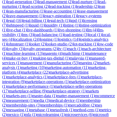
(
1
)
lead-generation
(
3
)
lead-management
(
2
)
lead-nurture
(
1
)
lead-
nurturing
(
1
)
lead-scoring
(
2
)
lead-tracking
(
1
)
leadership
(
2
)
lean
(
1
)
lean-manufacturing
(
1
)
lease-accounting
(
1
)
lease-management
(
2
)
leave-management
(
1
)
legacy-migration
(
1
)
legacy-systems
(
1
)
legal
(
16
)
legal-billing
(
1
)
legal-tech
(
1
)
lgpd
(
1
)
licensing
(
7
)
lightspeed
(
1
)
liquid
(
1
)
liquidity
(
1
)
listing
(
1
)
listing-optimization
(
1
)
live-chat
(
1
)
live-dashboards
(
1
)
live-shopping
(
1
)
llm
(
4
)
llm-
visibility
(
1
)
lms
(
3
)
load-balancing
(
1
)
load-testing
(
3
)
local
(
1
)
local-
seo
(
4
)
localization
(
24
)
logging
(
1
)
logistics
(
14
)
logistics-analytics
(
1
)
lohnsteuer
(
1
)
looker
(
2
)
looker-studio
(
2
)
lot-tracking
(
1
)
low-code
(
6
)
loyalty
(
3
)
loyalty-programs
(
2
)
ltv
(
1
)
mach
(
1
)
mach-architecture
(
1
)
machine-learning
(
13
)
magento
(
4
)
mailchimp
(
1
)
maintenance
(
4
)
make-or-buy
(
1
)
making-tax-digital
(
1
)
malaysia
(
1
)
managed-
services
(
1
)
management
(
1
)
manufacturing
(
53
)
margins
(
2
)
market-
analysis
(
1
)
marketing
(
10
)
marketing-automation
(
11
)
marketing-
platform
(
4
)
marketplace
(
22
)
marketplace-advertising
(
1
)
marketplace-analytics
(
1
)
marketplace-fees
(
1
)
marketplace-
integration
(
9
)
marketplace-operations
(
1
)
marketplace-optimization
(
1
)
marketplace-performance
(
1
)
marketplace-seller-operations
(
17
)
marketplace-selling
(
9
)
marketplace-strategy
(
1
)
markets
(
1
)
markets-pro
(
1
)
master-data
(
1
)
matter-management
(
1
)
mcommerce
(
2
)
measurement
(
1
)
media
(
3
)
medical-device
(
1
)
membership
(
2
)
membership-sites
(
3
)
memberships
(
1
)
mercadolibre
(
2
)
mes
(
2
)
messaging
(
1
)
metabase
(
1
)
metasfresh
(
1
)
method-crm
(
1
)
metrics
(
2
)
mexico
(
1
)
mfa
(
1
)
microlearning
(
1
)
microservices
(
6
)
microsoft