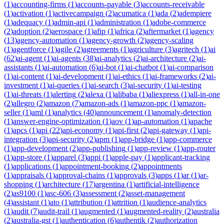
(
1
)
accounting-firms
(
1
)
accounts-payable
(
3
)
accounts-receivable
(
1
)
activation
(
1
)
activecampaign
(
2
)
acumatica
(
1
)
ada
(
2
)
adempiere
(
1
)
adequacy
(
1
)
admin-api
(
1
)
administration
(
1
)
adobe-commerce
(
2
)
adoption
(
2
)
aerospace
(
1
)
afip
(
1
)
africa
(
2
)
aftermarket
(
1
)
agency
(
13
)
agency-automation
(
1
)
agency-growth
(
2
)
agency-scaling
(
1
)
agentforce
(
1
)
agile
(
2
)
agreements
(
1
)
agriculture
(
3
)
agritech
(
1
)
ai
(
62
)
ai-agent
(
1
)
ai-agents
(
38
)
ai-analytics
(
2
)
ai-architecture
(
2
)
ai-
assistants
(
1
)
ai-automation
(
6
)
ai-bot
(
1
)
ai-chatbot
(
1
)
ai-comparison
(
1
)
ai-content
(
1
)
ai-development
(
1
)
ai-ethics
(
1
)
ai-frameworks
(
2
)
ai-
investment
(
1
)
ai-queries
(
1
)
ai-search
(
3
)
ai-security
(
1
)
ai-testing
(
1
)
ai-threats
(
1
)
alerting
(
2
)
alexa
(
1
)
alibaba
(
1
)
aliexpress
(
1
)
all-in-one
(
2
)
allegro
(
2
)
amazon
(
7
)
amazon-ads
(
1
)
amazon-ppc
(
1
)
amazon-
seller
(
1
)
aml
(
1
)
analytics
(
40
)
announcement
(
1
)
anomaly-detection
(
1
)
answer-engine-optimization
(
1
)
aov
(
1
)
ap-automation
(
1
)
apache
(
1
)
apcs
(
1
)
api
(
22
)
api-economy
(
1
)
api-first
(
2
)
api-gateway
(
1
)
api-
integration
(
3
)
api-security
(
2
)
apm
(
1
)
app-bridge
(
1
)
app-commerce
(
1
)
app-development
(
2
)
app-publishing
(
1
)
app-review
(
1
)
app-router
(
1
)
app-store
(
1
)
apparel
(
3
)
appi
(
1
)
apple-pay
(
1
)
applicant-tracking
(
1
)
applications
(
1
)
appointment-booking
(
2
)
appointments
(
1
)
appraisals
(
1
)
approval-chains
(
1
)
approvals
(
3
)
apps
(
1
)
ar
(
1
)
ar-
shopping
(
1
)
architecture
(
17
)
argentina
(
1
)
artificial-intelligence
(
2
)
as9100
(
1
)
asc-606
(
3
)
assessment
(
2
)
asset-management
(
4
)
assistant
(
1
)
ato
(
1
)
attribution
(
1
)
attrition
(
1
)
audience-analytics
(
1
)
audit
(
7
)
audit-trail
(
1
)
augmented
(
1
)
augmented-reality
(
2
)
australia
(
2
)
australia-gst
(
1
)
authentication
(
6
)
authentik
(
2
)
authorization