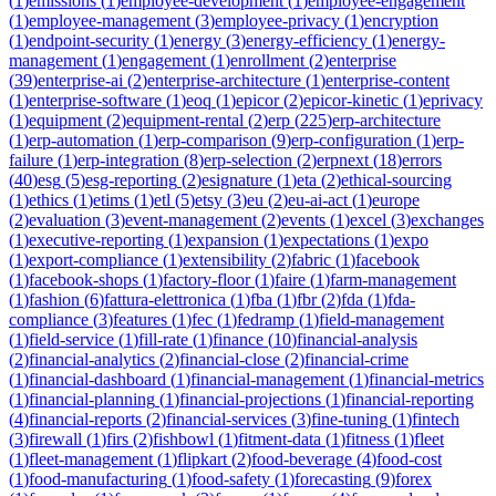
(
1
)
emissions
(
1
)
employee-development
(
1
)
employee-engagement
(
1
)
employee-management
(
3
)
employee-privacy
(
1
)
encryption
(
1
)
endpoint-security
(
1
)
energy
(
3
)
energy-efficiency
(
1
)
energy-
management
(
1
)
engagement
(
1
)
enrollment
(
2
)
enterprise
(
39
)
enterprise-ai
(
2
)
enterprise-architecture
(
1
)
enterprise-content
(
1
)
enterprise-software
(
1
)
eoq
(
1
)
epicor
(
2
)
epicor-kinetic
(
1
)
eprivacy
(
1
)
equipment
(
2
)
equipment-rental
(
2
)
erp
(
225
)
erp-architecture
(
1
)
erp-automation
(
1
)
erp-comparison
(
9
)
erp-configuration
(
1
)
erp-
failure
(
1
)
erp-integration
(
8
)
erp-selection
(
2
)
erpnext
(
18
)
errors
(
40
)
esg
(
5
)
esg-reporting
(
2
)
esignature
(
1
)
eta
(
2
)
ethical-sourcing
(
1
)
ethics
(
1
)
etims
(
1
)
etl
(
5
)
etsy
(
3
)
eu
(
2
)
eu-ai-act
(
1
)
europe
(
2
)
evaluation
(
3
)
event-management
(
2
)
events
(
1
)
excel
(
3
)
exchanges
(
1
)
executive-reporting
(
1
)
expansion
(
1
)
expectations
(
1
)
expo
(
1
)
export-compliance
(
1
)
extensibility
(
2
)
fabric
(
1
)
facebook
(
1
)
facebook-shops
(
1
)
factory-floor
(
1
)
faire
(
1
)
farm-management
(
1
)
fashion
(
6
)
fattura-elettronica
(
1
)
fba
(
1
)
fbr
(
2
)
fda
(
1
)
fda-
compliance
(
3
)
features
(
1
)
fec
(
1
)
fedramp
(
1
)
field-management
(
1
)
field-service
(
1
)
fill-rate
(
1
)
finance
(
10
)
financial-analysis
(
2
)
financial-analytics
(
2
)
financial-close
(
2
)
financial-crime
(
1
)
financial-dashboard
(
1
)
financial-management
(
1
)
financial-metrics
(
1
)
financial-planning
(
1
)
financial-projections
(
1
)
financial-reporting
(
4
)
financial-reports
(
2
)
financial-services
(
3
)
fine-tuning
(
1
)
fintech
(
3
)
firewall
(
1
)
firs
(
2
)
fishbowl
(
1
)
fitment-data
(
1
)
fitness
(
1
)
fleet
(
1
)
fleet-management
(
1
)
flipkart
(
2
)
food-beverage
(
4
)
food-cost
(
1
)
food-manufacturing
(
1
)
food-safety
(
1
)
forecasting
(
9
)
forex