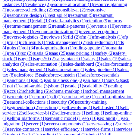
instances
(
1
)
resilience
(
2
)
resource-allocation
(
1
)
resource-planning
(
1
)
resource-scheduling
(
2
)
responsible-ai
(
2
)
responsive
(
2
)
responsive-design
(
1
)
rest-api
(
4
)
restaurant
(
5
)
restaurant-
management
(
1
)
retail
(
13
)
retail-analytics
(
1
)
retention
(
9
)
returns
(
4
)
returns-management
(
2
)
reusable-patterns
(
1
)
revenue
(
10
)
revenue-
management
(
1
)
revenue-optimization
(
1
)
revenue-recognition
(
5
)
reverse-logistics
(
2
)
reviews
(
5
)
rfid
(
2
)
rfm
(
1
)
rfm-analysis
(
1
)
rfp
(
1
)
rfq
(
1
)
rich-results
(
1
)
risk-management
(
7
)
risk-reduction
(
1
)
rls
(
4
)
rohs
(
1
)
roi
(
34
)
roi-optimization
(
1
)
rolling-update
(
1
)
romania
(
1
)
rpa
(
3
)
rsc
(
2
)
russia
(
2
)
saas
(
25
)
saas-pricing
(
1
)
safety
(
2
)
safety-
stock
(
1
)
sage
(
1
)
sage-50
(
2
)
sage-intacct
(
1
)
salary
(
1
)
sales
(
19
)
sales-
analytics
(
3
)
sales-automation
(
1
)
sales-dashboard
(
2
)
sales-forecasting
(
1
)
sales-management
(
1
)
sales-operations
(
1
)
sales-pipeline
(
1
)
sales-
tax
(
8
)
salesforce
(
5
)
salesforce-einstein
(
1
)
salesforce-essentials
(
1
)
sanctions
(
1
)
sap
(
5
)
sap-business-one
(
2
)
sap-hana
(
1
)
sars
(
2
)
sasb
(
1
)
sat
(
1
)
saudi-arabia
(
3
)
sbom
(
1
)
scada
(
1
)
scalability
(
3
)
scaling
(
9
)
sccs
(
2
)
scheduling
(
6
)
schema-markup
(
1
)
school-management
(
1
)
screening
(
1
)
scrum
(
1
)
sdi
(
1
)
search-engine
(
1
)
search-optimization
(
2
)
seasonal-collections
(
1
)
security
(
36
)
security-training
(
1
)
segmentation
(
2
)
selection
(
1
)
self-evolving
(
1
)
self-hosted
(
1
)
self-
service
(
2
)
self-service-bi
(
2
)
seller-metrics
(
1
)
selling
(
1
)
selling-online
(
1
)
selling-platforms
(
1
)
semantic-model
(
1
)
seo
(
16
)
seo-audit
(
1
)
seo-
migration
(
1
)
server
(
1
)
server-components
(
1
)
server-sizing
(
2
)
service
(
1
)
service-contracts
(
1
)
service-efficiency
(
1
)
service-firms
(
1
)
services
(
1
)
setup
(
2
)
sgk
(
1
)
sharding
(
1
)
sharepoint
(
1
)
shein
(
1
)
shift-