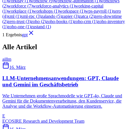
(
1
)
workday
(
1
)
workflow
(
9
)
workflow-automation
(
1
)
workflows
(
2
)
workforce
(
7
)
workforce-analytics
(
1
)
working-capital
(
1
)
workplace
(
1
)
workshops
(
1
)
workspace
(
1
)
wps-payroll
(
1
)
xero
(
4
)
xml
(
1
)
xml-rpc
(
3
)
zalando
(
5
)
zapier
(
3
)
zatca
(
2
)
zero-downtime
(
2
)
zero-trust
(
3
)
zoho
(
2
)
zoho-books
(
1
)
zoho-crm
(
1
)
zoho-inventory
(
1
)
zoho-one
(
1
)
zustand
(
1
)
1 Ergebnis
gpt
Alle Artikel
ai
llm
16. März
LLM-Unternehmensanwendungen: GPT, Claude
und Gemini im Geschäftsbetrieb
Wie Unternehmen große Sprachmodelle wie GPT-4o, Claude und
Gemini für die Dokumentenverarbeitung, den Kundenservice, die
Analyse und die Workflow-Automatisierung einsetzen.
E
ECOSIRE Research and Development Team