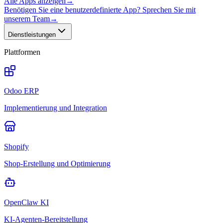
Alle Apps anzeigen
→
Benötigen Sie eine benutzerdefinierte App? Sprechen Sie mit
unserem Team
→
Dienstleistungen
Plattformen
Odoo ERP
Implementierung und Integration
Shopify
Shop-Erstellung und Optimierung
OpenClaw KI
KI-Agenten-Bereitstellung