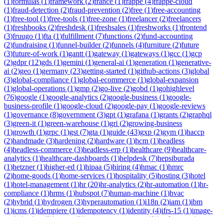
(
1
)
formulas
(
1
)
framework
(
2
)
france
(
1
)
frappe
(
4
)
frappe-cloud
(
1
)
fraud-detection
(
2
)
fraud-prevention
(
2
)
free
(
1
)
free-accounting
(
1
)
free-tool
(
1
)
free-tools
(
1
)
free-zone
(
1
)
freelancer
(
2
)
freelancers
(
1
)
freshbooks
(
2
)
freshdesk
(
1
)
freshsales
(
1
)
freshworks
(
1
)
frontend
(
3
)
fruugo
(
1
)
fta
(
1
)
fulfillment
(
7
)
functions
(
2
)
fund-accounting
(
2
)
fundraising
(
1
)
funnel-builder
(
2
)
funnels
(
4
)
furniture
(
2
)
future
(
3
)
future-of-work
(
1
)
gantt
(
1
)
gateway
(
1
)
gateways
(
1
)
gcc
(
1
)
gcp
(
2
)
gdpr
(
12
)
gds
(
1
)
gemini
(
1
)
general-ai
(
1
)
generation
(
1
)
generative-
ai
(
2
)
geo
(
1
)
germany
(
23
)
getting-started
(
1
)
github-actions
(
3
)
global
(
3
)
global-compliance
(
1
)
global-ecommerce
(
1
)
global-expansion
(
1
)
global-operations
(
1
)
gmp
(
2
)
go-live
(
2
)
gobd
(
1
)
gohighlevel
(
76
)
google
(
1
)
google-analytics
(
2
)
google-business
(
1
)
google-
business-profile
(
1
)
google-cloud
(
2
)
google-pay
(
1
)
google-reviews
(
1
)
governance
(
8
)
government
(
3
)
gpt
(
1
)
grafana
(
1
)
grants
(
2
)
graphql
(
3
)
green-it
(
1
)
green-warehouse
(
1
)
gri
(
2
)
growing-business
(
1
)
growth
(
1
)
grpc
(
1
)
gst
(
7
)
gta
(
1
)
guide
(
43
)
gxp
(
2
)
gym
(
1
)
haccp
(
2
)
handmade
(
3
)
hardening
(
2
)
hardware
(
1
)
hcm
(
1
)
headless
(
4
)
headless-commerce
(
3
)
headless-erp
(
1
)
healthcare
(
9
)
healthcare-
analytics
(
1
)
healthcare-dashboards
(
1
)
helpdesk
(
7
)
hepsiburada
(
1
)
hetzner
(
1
)
higher-ed
(
1
)
hipaa
(
5
)
hiring
(
4
)
hmac
(
1
)
hmrc
(
2
)
home-goods
(
1
)
home-services
(
1
)
hospitality
(
5
)
hosting
(
3
)
hotel
(
1
)
hotel-management
(
1
)
hr
(
20
)
hr-analytics
(
2
)
hr-automation
(
1
)
hr-
compliance
(
1
)
hrms
(
1
)
hubspot
(
7
)
human-machine
(
1
)
hvac
(
2
)
hybrid
(
1
)
hydrogen
(
3
)
hyperautomation
(
1
)
i18n
(
2
)
iam
(
1
)
ibm
(
1
)
icms
(
1
)
idempiere
(
1
)
idempotency
(
1
)
identity
(
4
)
ifrs-15
(
1
)
image-