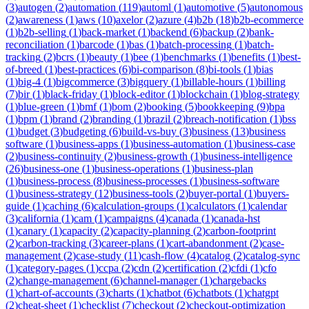
(
3
)
autogen
(
2
)
automation
(
119
)
automl
(
1
)
automotive
(
5
)
autonomous
(
2
)
awareness
(
1
)
aws
(
10
)
axelor
(
2
)
azure
(
4
)
b2b
(
18
)
b2b-ecommerce
(
1
)
b2b-selling
(
1
)
back-market
(
1
)
backend
(
6
)
backup
(
2
)
bank-
reconciliation
(
1
)
barcode
(
1
)
bas
(
1
)
batch-processing
(
1
)
batch-
tracking
(
2
)
bcrs
(
1
)
beauty
(
1
)
bee
(
1
)
benchmarks
(
1
)
benefits
(
1
)
best-
of-breed
(
1
)
best-practices
(
6
)
bi-comparison
(
8
)
bi-tools
(
1
)
bias
(
1
)
big-4
(
1
)
bigcommerce
(
3
)
bigquery
(
1
)
billable-hours
(
1
)
billing
(
7
)
bir
(
1
)
black-friday
(
1
)
block-editor
(
1
)
blockchain
(
1
)
blog-strategy
(
1
)
blue-green
(
1
)
bmf
(
1
)
bom
(
2
)
booking
(
5
)
bookkeeping
(
9
)
bpa
(
1
)
bpm
(
1
)
brand
(
2
)
branding
(
1
)
brazil
(
2
)
breach-notification
(
1
)
bss
(
1
)
budget
(
3
)
budgeting
(
6
)
build-vs-buy
(
3
)
business
(
13
)
business
software
(
1
)
business-apps
(
1
)
business-automation
(
1
)
business-case
(
2
)
business-continuity
(
2
)
business-growth
(
1
)
business-intelligence
(
26
)
business-one
(
1
)
business-operations
(
1
)
business-plan
(
1
)
business-process
(
8
)
business-processes
(
1
)
business-software
(
1
)
business-strategy
(
12
)
business-tools
(
2
)
buyer-portal
(
1
)
buyers-
guide
(
1
)
caching
(
6
)
calculation-groups
(
1
)
calculators
(
1
)
calendar
(
3
)
california
(
1
)
cam
(
1
)
campaigns
(
4
)
canada
(
1
)
canada-hst
(
1
)
canary
(
1
)
capacity
(
2
)
capacity-planning
(
2
)
carbon-footprint
(
2
)
carbon-tracking
(
3
)
career-plans
(
1
)
cart-abandonment
(
2
)
case-
management
(
2
)
case-study
(
11
)
cash-flow
(
4
)
catalog
(
2
)
catalog-sync
(
1
)
category-pages
(
1
)
ccpa
(
2
)
cdn
(
2
)
certification
(
2
)
cfdi
(
1
)
cfo
(
2
)
change-management
(
6
)
channel-manager
(
1
)
chargebacks
(
1
)
chart-of-accounts
(
3
)
charts
(
1
)
chatbot
(
6
)
chatbots
(
1
)
chatgpt
(
2
)
cheat-sheet
(
1
)
checklist
(
7
)
checkout
(
2
)
checkout-optimization