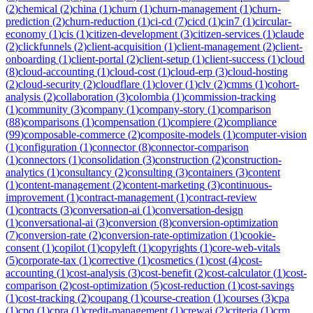
(
2
)
chemical
(
2
)
china
(
1
)
churn
(
1
)
churn-management
(
1
)
churn-
prediction
(
2
)
churn-reduction
(
1
)
ci-cd
(
7
)
cicd
(
1
)
cin7
(
1
)
circular-
economy
(
1
)
cis
(
1
)
citizen-development
(
3
)
citizen-services
(
1
)
claude
(
2
)
clickfunnels
(
2
)
client-acquisition
(
1
)
client-management
(
2
)
client-
onboarding
(
1
)
client-portal
(
2
)
client-setup
(
1
)
client-success
(
1
)
cloud
(
8
)
cloud-accounting
(
1
)
cloud-cost
(
1
)
cloud-erp
(
3
)
cloud-hosting
(
2
)
cloud-security
(
2
)
cloudflare
(
1
)
clover
(
1
)
clv
(
2
)
cmms
(
1
)
cohort-
analysis
(
2
)
collaboration
(
3
)
colombia
(
1
)
commission-tracking
(
1
)
community
(
3
)
company
(
1
)
company-story
(
1
)
comparison
(
88
)
comparisons
(
1
)
compensation
(
1
)
compiere
(
2
)
compliance
(
99
)
composable-commerce
(
2
)
composite-models
(
1
)
computer-vision
(
1
)
configuration
(
1
)
connector
(
8
)
connector-comparison
(
1
)
connectors
(
1
)
consolidation
(
3
)
construction
(
2
)
construction-
analytics
(
1
)
consultancy
(
2
)
consulting
(
3
)
containers
(
3
)
content
(
1
)
content-management
(
2
)
content-marketing
(
3
)
continuous-
improvement
(
1
)
contract-management
(
1
)
contract-review
(
1
)
contracts
(
3
)
conversation-ai
(
1
)
conversation-design
(
1
)
conversational-ai
(
3
)
conversion
(
8
)
conversion-optimization
(
7
)
conversion-rate
(
2
)
conversion-rate-optimization
(
1
)
cookie-
consent
(
1
)
copilot
(
1
)
copyleft
(
1
)
copyrights
(
1
)
core-web-vitals
(
5
)
corporate-tax
(
1
)
corrective
(
1
)
cosmetics
(
1
)
cost
(
4
)
cost-
accounting
(
1
)
cost-analysis
(
3
)
cost-benefit
(
2
)
cost-calculator
(
1
)
cost-
comparison
(
2
)
cost-optimization
(
5
)
cost-reduction
(
1
)
cost-savings
(
1
)
cost-tracking
(
2
)
coupang
(
1
)
course-creation
(
1
)
courses
(
3
)
cpa
(
1
)
cpq
(
1
)
cpra
(
1
)
credit-management
(
1
)
crewai
(
2
)
criteria
(
1
)
crm