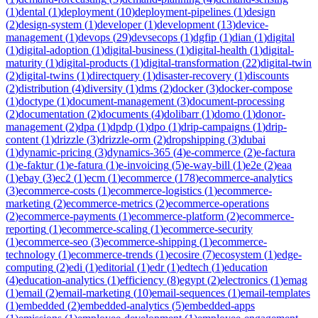
(
1
)
dental
(
1
)
deployment
(
10
)
deployment-pipelines
(
1
)
design
(
2
)
design-system
(
1
)
developer
(
1
)
development
(
13
)
device-
management
(
1
)
devops
(
29
)
devsecops
(
1
)
dgfip
(
1
)
dian
(
1
)
digital
(
1
)
digital-adoption
(
1
)
digital-business
(
1
)
digital-health
(
1
)
digital-
maturity
(
1
)
digital-products
(
1
)
digital-transformation
(
22
)
digital-twin
(
2
)
digital-twins
(
1
)
directquery
(
1
)
disaster-recovery
(
1
)
discounts
(
2
)
distribution
(
4
)
diversity
(
1
)
dms
(
2
)
docker
(
3
)
docker-compose
(
1
)
doctype
(
1
)
document-management
(
3
)
document-processing
(
2
)
documentation
(
2
)
documents
(
4
)
dolibarr
(
1
)
domo
(
1
)
donor-
management
(
2
)
dpa
(
1
)
dpdp
(
1
)
dpo
(
1
)
drip-campaigns
(
1
)
drip-
content
(
1
)
drizzle
(
3
)
drizzle-orm
(
2
)
dropshipping
(
3
)
dubai
(
1
)
dynamic-pricing
(
3
)
dynamics-365
(
4
)
e-commerce
(
2
)
e-factura
(
1
)
e-faktur
(
1
)
e-fatura
(
1
)
e-invoicing
(
5
)
e-way-bill
(
1
)
e2e
(
2
)
eaa
(
1
)
ebay
(
3
)
ec2
(
1
)
ecm
(
1
)
ecommerce
(
178
)
ecommerce-analytics
(
3
)
ecommerce-costs
(
1
)
ecommerce-logistics
(
1
)
ecommerce-
marketing
(
2
)
ecommerce-metrics
(
2
)
ecommerce-operations
(
2
)
ecommerce-payments
(
1
)
ecommerce-platform
(
2
)
ecommerce-
reporting
(
1
)
ecommerce-scaling
(
1
)
ecommerce-security
(
1
)
ecommerce-seo
(
3
)
ecommerce-shipping
(
1
)
ecommerce-
technology
(
1
)
ecommerce-trends
(
1
)
ecosire
(
7
)
ecosystem
(
1
)
edge-
computing
(
2
)
edi
(
1
)
editorial
(
1
)
edr
(
1
)
edtech
(
1
)
education
(
4
)
education-analytics
(
1
)
efficiency
(
8
)
egypt
(
2
)
electronics
(
1
)
emag
(
1
)
email
(
2
)
email-marketing
(
10
)
email-sequences
(
1
)
email-templates
(
1
)
embedded
(
2
)
embedded-analytics
(
5
)
embedded-apps