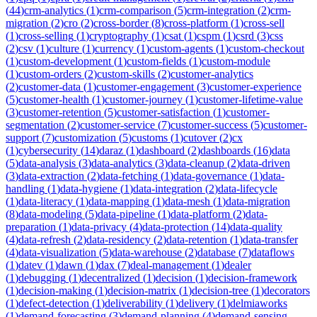
(
44
)
crm-analytics
(
1
)
crm-comparison
(
5
)
crm-integration
(
2
)
crm-
migration
(
2
)
cro
(
2
)
cross-border
(
8
)
cross-platform
(
1
)
cross-sell
(
1
)
cross-selling
(
1
)
cryptography
(
1
)
csat
(
1
)
cspm
(
1
)
csrd
(
3
)
css
(
2
)
csv
(
1
)
culture
(
1
)
currency
(
1
)
custom-agents
(
1
)
custom-checkout
(
1
)
custom-development
(
1
)
custom-fields
(
1
)
custom-module
(
1
)
custom-orders
(
2
)
custom-skills
(
2
)
customer-analytics
(
2
)
customer-data
(
1
)
customer-engagement
(
3
)
customer-experience
(
5
)
customer-health
(
1
)
customer-journey
(
1
)
customer-lifetime-value
(
3
)
customer-retention
(
5
)
customer-satisfaction
(
1
)
customer-
segmentation
(
2
)
customer-service
(
7
)
customer-success
(
5
)
customer-
support
(
7
)
customization
(
5
)
customs
(
1
)
cutover
(
2
)
cx
(
1
)
cybersecurity
(
14
)
daraz
(
1
)
dashboard
(
2
)
dashboards
(
16
)
data
(
5
)
data-analysis
(
3
)
data-analytics
(
3
)
data-cleanup
(
2
)
data-driven
(
3
)
data-extraction
(
2
)
data-fetching
(
1
)
data-governance
(
1
)
data-
handling
(
1
)
data-hygiene
(
1
)
data-integration
(
2
)
data-lifecycle
(
1
)
data-literacy
(
1
)
data-mapping
(
1
)
data-mesh
(
1
)
data-migration
(
8
)
data-modeling
(
5
)
data-pipeline
(
1
)
data-platform
(
2
)
data-
preparation
(
1
)
data-privacy
(
4
)
data-protection
(
14
)
data-quality
(
4
)
data-refresh
(
2
)
data-residency
(
2
)
data-retention
(
1
)
data-transfer
(
4
)
data-visualization
(
5
)
data-warehouse
(
2
)
database
(
7
)
dataflows
(
1
)
datev
(
1
)
dawn
(
1
)
dax
(
7
)
deal-management
(
1
)
dealer
(
1
)
debugging
(
1
)
decentralized
(
1
)
decision
(
1
)
decision-framework
(
1
)
decision-making
(
1
)
decision-matrix
(
1
)
decision-tree
(
1
)
decorators
(
1
)
defect-detection
(
1
)
deliverability
(
1
)
delivery
(
1
)
delmiaworks
(
1
)
demand-forecasting
(
3
)
demand-planning
(
4
)
demand-sensing