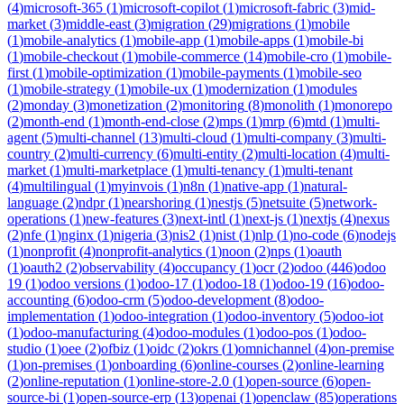
(
4
)
microsoft-365
(
1
)
microsoft-copilot
(
1
)
microsoft-fabric
(
3
)
mid-
market
(
3
)
middle-east
(
3
)
migration
(
29
)
migrations
(
1
)
mobile
(
1
)
mobile-analytics
(
1
)
mobile-app
(
1
)
mobile-apps
(
1
)
mobile-bi
(
1
)
mobile-checkout
(
1
)
mobile-commerce
(
14
)
mobile-cro
(
1
)
mobile-
first
(
1
)
mobile-optimization
(
1
)
mobile-payments
(
1
)
mobile-seo
(
1
)
mobile-strategy
(
1
)
mobile-ux
(
1
)
modernization
(
1
)
modules
(
2
)
monday
(
3
)
monetization
(
2
)
monitoring
(
8
)
monolith
(
1
)
monorepo
(
2
)
month-end
(
1
)
month-end-close
(
2
)
mps
(
1
)
mrp
(
6
)
mtd
(
1
)
multi-
agent
(
5
)
multi-channel
(
13
)
multi-cloud
(
1
)
multi-company
(
3
)
multi-
country
(
2
)
multi-currency
(
6
)
multi-entity
(
2
)
multi-location
(
4
)
multi-
market
(
1
)
multi-marketplace
(
1
)
multi-tenancy
(
1
)
multi-tenant
(
4
)
multilingual
(
1
)
myinvois
(
1
)
n8n
(
1
)
native-app
(
1
)
natural-
language
(
2
)
ndpr
(
1
)
nearshoring
(
1
)
nestjs
(
5
)
netsuite
(
5
)
network-
operations
(
1
)
new-features
(
3
)
next-intl
(
1
)
next-js
(
1
)
nextjs
(
4
)
nexus
(
2
)
nfe
(
1
)
nginx
(
1
)
nigeria
(
3
)
nis2
(
1
)
nist
(
1
)
nlp
(
1
)
no-code
(
6
)
nodejs
(
1
)
nonprofit
(
4
)
nonprofit-analytics
(
1
)
noon
(
2
)
nps
(
1
)
oauth
(
1
)
oauth2
(
2
)
observability
(
4
)
occupancy
(
1
)
ocr
(
2
)
odoo
(
446
)
odoo
19
(
1
)
odoo versions
(
1
)
odoo-17
(
1
)
odoo-18
(
1
)
odoo-19
(
16
)
odoo-
accounting
(
6
)
odoo-crm
(
5
)
odoo-development
(
8
)
odoo-
implementation
(
1
)
odoo-integration
(
1
)
odoo-inventory
(
5
)
odoo-iot
(
1
)
odoo-manufacturing
(
4
)
odoo-modules
(
1
)
odoo-pos
(
1
)
odoo-
studio
(
1
)
oee
(
2
)
ofbiz
(
1
)
oidc
(
2
)
okrs
(
1
)
omnichannel
(
4
)
on-premise
(
1
)
on-premises
(
1
)
onboarding
(
6
)
online-courses
(
2
)
online-learning
(
2
)
online-reputation
(
1
)
online-store-2.0
(
1
)
open-source
(
6
)
open-
source-bi
(
1
)
open-source-erp
(
13
)
openai
(
1
)
openclaw
(
85
)
operations