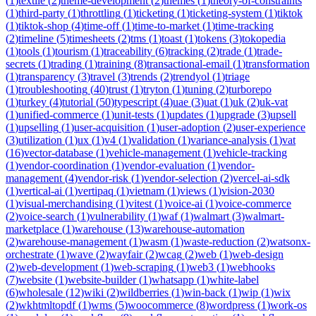
(
1
)
textile
(
2
)
theme-development
(
2
)
themes
(
1
)
theory-of-constraints
(
1
)
third-party
(
1
)
throttling
(
1
)
ticketing
(
1
)
ticketing-system
(
1
)
tiktok
(
1
)
tiktok-shop
(
4
)
time-off
(
1
)
time-to-market
(
1
)
time-tracking
(
2
)
timeline
(
5
)
timesheets
(
2
)
tms
(
1
)
toast
(
1
)
tokens
(
3
)
tokopedia
(
1
)
tools
(
1
)
tourism
(
1
)
traceability
(
6
)
tracking
(
2
)
trade
(
1
)
trade-
secrets
(
1
)
trading
(
1
)
training
(
8
)
transactional-email
(
1
)
transformation
(
1
)
transparency
(
3
)
travel
(
3
)
trends
(
2
)
trendyol
(
1
)
triage
(
1
)
troubleshooting
(
40
)
trust
(
1
)
tryton
(
1
)
tuning
(
2
)
turborepo
(
1
)
turkey
(
4
)
tutorial
(
50
)
typescript
(
4
)
uae
(
3
)
uat
(
1
)
uk
(
2
)
uk-vat
(
1
)
unified-commerce
(
1
)
unit-tests
(
1
)
updates
(
1
)
upgrade
(
3
)
upsell
(
1
)
upselling
(
1
)
user-acquisition
(
1
)
user-adoption
(
2
)
user-experience
(
3
)
utilization
(
1
)
ux
(
1
)
v4
(
1
)
validation
(
1
)
variance-analysis
(
1
)
vat
(
16
)
vector-database
(
1
)
vehicle-management
(
1
)
vehicle-tracking
(
1
)
vendor-coordination
(
1
)
vendor-evaluation
(
1
)
vendor-
management
(
4
)
vendor-risk
(
1
)
vendor-selection
(
2
)
vercel-ai-sdk
(
1
)
vertical-ai
(
1
)
vertipaq
(
1
)
vietnam
(
1
)
views
(
1
)
vision-2030
(
1
)
visual-merchandising
(
1
)
vitest
(
1
)
voice-ai
(
1
)
voice-commerce
(
2
)
voice-search
(
1
)
vulnerability
(
1
)
waf
(
1
)
walmart
(
3
)
walmart-
marketplace
(
1
)
warehouse
(
13
)
warehouse-automation
(
2
)
warehouse-management
(
1
)
wasm
(
1
)
waste-reduction
(
2
)
watsonx-
orchestrate
(
1
)
wave
(
2
)
wayfair
(
2
)
wcag
(
2
)
web
(
1
)
web-design
(
2
)
web-development
(
1
)
web-scraping
(
1
)
web3
(
1
)
webhooks
(
7
)
website
(
1
)
website-builder
(
1
)
whatsapp
(
1
)
white-label
(
6
)
wholesale
(
12
)
wiki
(
2
)
wildberries
(
1
)
win-back
(
1
)
wip
(
1
)
wix
(
2
)
wkhtmltopdf
(
1
)
wms
(
5
)
woocommerce
(
8
)
wordpress
(
1
)
work-os