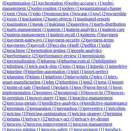
(
6
)
optimization
(
21
)
orchestration
(
6
)
order-accuracy
(
1
)
order-
management
(
2
)
order-routing
(
1
)
orders
(
1
)
organizational-change
(
1
)
orm
(
3
)
oss
(
1
)
otto
(
3
)
outsourcing
(
3
)
owasp
(
1
)
owl
(
2
)
ownership
(
1
)
ozon
(
1
)
packaging
(
2
)
page-objects
(
1
)
paginated-reports
(
1
)
pagination
(
1
)
pajak
(
1
)
pakistan
(
2
)
paperless
(
1
)
parts-distribution
(
1
)
parts-management
(
1
)
patents
(
1
)
patient-analytics
(
1
)
patient-care
(
2
)
patient-management
(
1
)
patient-recall
(
1
)
patterns
(
5
)
payment
(
1
)
payment-gateways
(
1
)
payment-security
(
2
)
payment-terms
(
1
)
payments
(
5
)
payroll
(
18
)
pci-dss
(
4
)
pdf
(
2
)
pdfkit
(
1
)
pdpl
(
2
)
peachtree
(
2
)
penetration-testing
(
1
)
people-analytics
(
2
)
performance
(
25
)
performance-review
(
1
)
permissions
(
1
)
personalization
(
5
)
pharma
(
4
)
pharmaceutical
(
2
)
philippines
(
1
)
phishing
(
1
)
pick-pack-ship
(
1
)
pim
(
1
)
pipa
(
1
)
pipeda
(
1
)
pipedrive
(
2
)
pipeline
(
9
)
pipeline-automation
(
1
)
pipl
(
1
)
pixel-perfect
(
1
)
planning
(
9
)
plans
(
1
)
platform
(
3
)
playwright
(
2
)
plex
(
1
)
plex-
smart-manufacturing
(
1
)
plm
(
2
)
plumbing
(
1
)
pm2
(
1
)
pms
(
1
)
pnpm
(
1
)
point-of-sale
(
3
)
poland
(
3
)
polaris
(
1
)
pos
(
9
)
post-brexit
(
1
)
post-
implementation
(
2
)
postgres
(
2
)
postgresql
(
10
)
power-bi
(
79
)
power-
bi-premium
(
1
)
power-query
(
1
)
ppc
(
1
)
practice-management
(
2
)
precious-metals
(
1
)
predictive-analytics
(
4
)
predictive-maintenance
(
2
)
premium
(
2
)
preparation
(
1
)
prestashop
(
1
)
preventive
(
1
)
pricelists
(
1
)
pricing
(
19
)
pricing-optimization
(
1
)
pricing-strategy
(
3
)
printing
(
1
)
prisma
(
1
)
privacy
(
12
)
privacy-act
(
1
)
privacy-by-design
(
1
)
process
(
2
)
process-improvement
(
1
)
process-management
(
1
)
process-mining
(
1
)
process-safety
(
1
)
procurement
(
11
)
product-