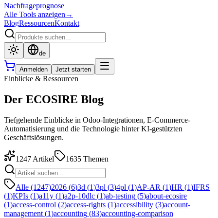
Nachfrageprognose
Alle Tools anzeigen
→
Blog
Ressourcen
Kontakt
de
Anmelden
Jetzt starten
Einblicke & Ressourcen
Der ECOSIRE Blog
Tiefgehende Einblicke in Odoo-Integrationen, E-Commerce-
Automatisierung und die Technologie hinter KI-gestützten
Geschäftslösungen.
1247
Artikel
1635
Themen
Alle (1247)
2026
(
6
)
3d
(
1
)
3pl
(
3
)
4pl
(
1
)
AP-AR
(
1
)
HR
(
1
)
IFRS
(
1
)
KPIs
(
1
)
a11y
(
1
)
a2p-10dlc
(
1
)
ab-testing
(
5
)
about-ecosire
(
1
)
access-control
(
2
)
access-rights
(
1
)
accessibility
(
3
)
account-
management
(
1
)
accounting
(
83
)
accounting-comparison