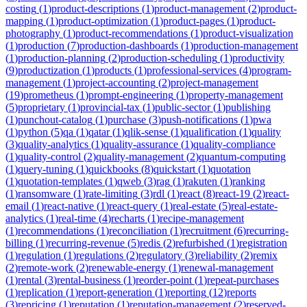
costing
(
1
)
product-descriptions
(
1
)
product-management
(
2
)
product-
mapping
(
1
)
product-optimization
(
1
)
product-pages
(
1
)
product-
photography
(
1
)
product-recommendations
(
1
)
product-visualization
(
1
)
production
(
7
)
production-dashboards
(
1
)
production-management
(
1
)
production-planning
(
2
)
production-scheduling
(
1
)
productivity
(
9
)
productization
(
1
)
products
(
1
)
professional-services
(
4
)
program-
management
(
1
)
project-accounting
(
2
)
project-management
(
19
)
prometheus
(
1
)
prompt-engineering
(
1
)
property-management
(
5
)
proprietary
(
1
)
provincial-tax
(
1
)
public-sector
(
1
)
publishing
(
1
)
punchout-catalog
(
1
)
purchase
(
3
)
push-notifications
(
1
)
pwa
(
1
)
python
(
5
)
qa
(
1
)
qatar
(
1
)
qlik-sense
(
1
)
qualification
(
1
)
quality
(
3
)
quality-analytics
(
1
)
quality-assurance
(
1
)
quality-compliance
(
1
)
quality-control
(
2
)
quality-management
(
2
)
quantum-computing
(
1
)
query-tuning
(
1
)
quickbooks
(
8
)
quickstart
(
1
)
quotation
(
1
)
quotation-templates
(
1
)
qweb
(
3
)
rag
(
1
)
rakuten
(
1
)
ranking
(
1
)
ransomware
(
1
)
rate-limiting
(
3
)
rdl
(
1
)
react
(
8
)
react-19
(
2
)
react-
email
(
1
)
react-native
(
1
)
react-query
(
1
)
real-estate
(
5
)
real-estate-
analytics
(
1
)
real-time
(
4
)
recharts
(
1
)
recipe-management
(
1
)
recommendations
(
1
)
reconciliation
(
1
)
recruitment
(
6
)
recurring-
billing
(
1
)
recurring-revenue
(
5
)
redis
(
2
)
refurbished
(
1
)
registration
(
1
)
regulation
(
1
)
regulations
(
2
)
regulatory
(
3
)
reliability
(
2
)
remix
(
2
)
remote-work
(
2
)
renewable-energy
(
1
)
renewal-management
(
1
)
rental
(
3
)
rental-business
(
1
)
reorder-point
(
1
)
repeat-purchases
(
1
)
replication
(
1
)
report-generation
(
1
)
reporting
(
12
)
reports
(
3
)
repricing
(
1
)
reputation
(
1
)
reputation-management
(
2
)
reserved-