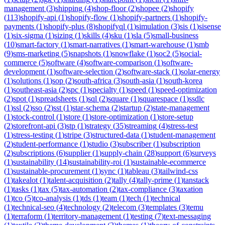
management
(
3
)
shipping
(
4
)
shop-floor
(
2
)
shopee
(
2
)
shopify
(
113
)
shopify-api
(
1
)
shopify-flow
(
1
)
shopify-partners
(
1
)
shopify-
payments
(
1
)
shopify-plus
(
8
)
shopifyql
(
1
)
simulation
(
3
)
sis
(
1
)
sisense
(
1
)
six-sigma
(
1
)
sizing
(
1
)
skills
(
4
)
sku
(
1
)
sla
(
5
)
small-business
(
10
)
smart-factory
(
1
)
smart-narratives
(
1
)
smart-warehouse
(
1
)
smb
(
9
)
sms-marketing
(
5
)
snapshots
(
1
)
snowflake
(
1
)
soc2
(
5
)
social-
commerce
(
5
)
software
(
4
)
software-comparison
(
1
)
software-
development
(
1
)
software-selection
(
2
)
software-stack
(
1
)
solar-energy
(
1
)
solutions
(
1
)
sop
(
2
)
south-africa
(
3
)
south-asia
(
1
)
south-korea
(
1
)
southeast-asia
(
2
)
spc
(
1
)
specialty
(
1
)
speed
(
1
)
speed-optimization
(
2
)
spot
(
1
)
spreadsheets
(
1
)
sql
(
2
)
square
(
1
)
squarespace
(
1
)
ssdlc
(
1
)
ssl
(
2
)
sso
(
2
)
sst
(
1
)
star-schema
(
2
)
startup
(
2
)
state-management
(
1
)
stock-control
(
1
)
store
(
1
)
store-optimization
(
1
)
store-setup
(
2
)
storefront-api
(
3
)
stp
(
1
)
strategy
(
35
)
streaming
(
4
)
stress-test
(
1
)
stress-testing
(
1
)
stripe
(
3
)
structured-data
(
1
)
student-management
(
2
)
student-performance
(
1
)
studio
(
3
)
subscriber
(
1
)
subscription
(
2
)
subscriptions
(
6
)
supplier
(
1
)
supply-chain
(
28
)
support
(
6
)
surveys
(
1
)
sustainability
(
14
)
sustainability-roi
(
1
)
sustainable-ecommerce
(
1
)
sustainable-procurement
(
1
)
sync
(
1
)
tableau
(
3
)
tailwind-css
(
1
)
takealot
(
1
)
talent-acquisition
(
2
)
tally
(
4
)
tally-prime
(
1
)
tanstack
(
1
)
tasks
(
1
)
tax
(
5
)
tax-automation
(
2
)
tax-compliance
(
3
)
taxation
(
1
)
tco
(
5
)
tco-analysis
(
1
)
tds
(
1
)
team
(
1
)
tech
(
1
)
technical
(
1
)
technical-seo
(
4
)
technology
(
2
)
telecom
(
3
)
templates
(
3
)
temu
(
1
)
terraform
(
1
)
territory-management
(
1
)
testing
(
7
)
text-messaging