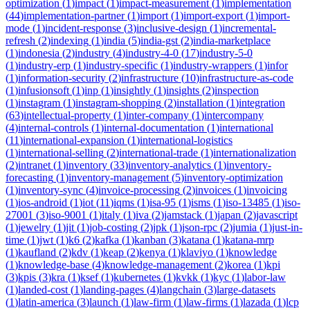
optimization
(
1
)
impact
(
1
)
impact-measurement
(
1
)
implementation
(
44
)
implementation-partner
(
1
)
import
(
1
)
import-export
(
1
)
import-
mode
(
1
)
incident-response
(
3
)
inclusive-design
(
1
)
incremental-
refresh
(
2
)
indexing
(
1
)
india
(
5
)
india-gst
(
2
)
india-marketplace
(
1
)
indonesia
(
2
)
industry
(
4
)
industry-4-0
(
17
)
industry-5-0
(
1
)
industry-erp
(
1
)
industry-specific
(
1
)
industry-wrappers
(
1
)
infor
(
1
)
information-security
(
2
)
infrastructure
(
10
)
infrastructure-as-code
(
1
)
infusionsoft
(
1
)
inp
(
1
)
insightly
(
1
)
insights
(
2
)
inspection
(
1
)
instagram
(
1
)
instagram-shopping
(
2
)
installation
(
1
)
integration
(
63
)
intellectual-property
(
1
)
inter-company
(
1
)
intercompany
(
4
)
internal-controls
(
1
)
internal-documentation
(
1
)
international
(
11
)
international-expansion
(
1
)
international-logistics
(
1
)
international-selling
(
2
)
international-trade
(
1
)
internationalization
(
2
)
intranet
(
1
)
inventory
(
33
)
inventory-analytics
(
1
)
inventory-
forecasting
(
1
)
inventory-management
(
5
)
inventory-optimization
(
1
)
inventory-sync
(
4
)
invoice-processing
(
2
)
invoices
(
1
)
invoicing
(
1
)
ios-android
(
1
)
iot
(
11
)
iqms
(
1
)
isa-95
(
1
)
isms
(
1
)
iso-13485
(
1
)
iso-
27001
(
3
)
iso-9001
(
1
)
italy
(
1
)
iva
(
2
)
jamstack
(
1
)
japan
(
2
)
javascript
(
1
)
jewelry
(
1
)
jit
(
1
)
job-costing
(
2
)
jpk
(
1
)
json-rpc
(
2
)
jumia
(
1
)
just-in-
time
(
1
)
jwt
(
1
)
k6
(
2
)
kafka
(
1
)
kanban
(
3
)
katana
(
1
)
katana-mrp
(
1
)
kaufland
(
2
)
kdv
(
1
)
keap
(
2
)
kenya
(
1
)
klaviyo
(
1
)
knowledge
(
1
)
knowledge-base
(
4
)
knowledge-management
(
2
)
korea
(
1
)
kpi
(
3
)
kpis
(
3
)
kra
(
1
)
ksef
(
1
)
kubernetes
(
1
)
kvkk
(
1
)
kyc
(
1
)
labor-law
(
1
)
landed-cost
(
1
)
landing-pages
(
4
)
langchain
(
3
)
large-datasets
(
1
)
latin-america
(
3
)
launch
(
1
)
law-firm
(
1
)
law-firms
(
1
)
lazada
(
1
)
lcp