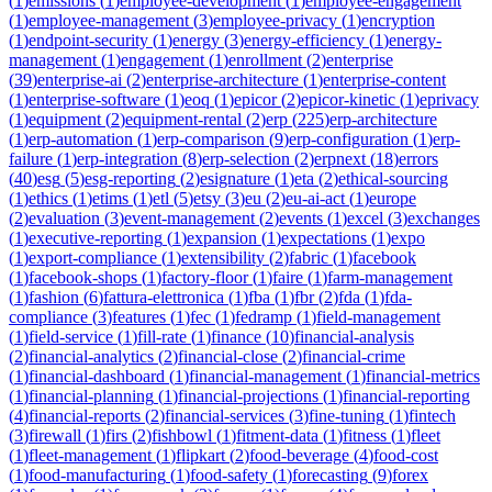
(
1
)
emissions
(
1
)
employee-development
(
1
)
employee-engagement
(
1
)
employee-management
(
3
)
employee-privacy
(
1
)
encryption
(
1
)
endpoint-security
(
1
)
energy
(
3
)
energy-efficiency
(
1
)
energy-
management
(
1
)
engagement
(
1
)
enrollment
(
2
)
enterprise
(
39
)
enterprise-ai
(
2
)
enterprise-architecture
(
1
)
enterprise-content
(
1
)
enterprise-software
(
1
)
eoq
(
1
)
epicor
(
2
)
epicor-kinetic
(
1
)
eprivacy
(
1
)
equipment
(
2
)
equipment-rental
(
2
)
erp
(
225
)
erp-architecture
(
1
)
erp-automation
(
1
)
erp-comparison
(
9
)
erp-configuration
(
1
)
erp-
failure
(
1
)
erp-integration
(
8
)
erp-selection
(
2
)
erpnext
(
18
)
errors
(
40
)
esg
(
5
)
esg-reporting
(
2
)
esignature
(
1
)
eta
(
2
)
ethical-sourcing
(
1
)
ethics
(
1
)
etims
(
1
)
etl
(
5
)
etsy
(
3
)
eu
(
2
)
eu-ai-act
(
1
)
europe
(
2
)
evaluation
(
3
)
event-management
(
2
)
events
(
1
)
excel
(
3
)
exchanges
(
1
)
executive-reporting
(
1
)
expansion
(
1
)
expectations
(
1
)
expo
(
1
)
export-compliance
(
1
)
extensibility
(
2
)
fabric
(
1
)
facebook
(
1
)
facebook-shops
(
1
)
factory-floor
(
1
)
faire
(
1
)
farm-management
(
1
)
fashion
(
6
)
fattura-elettronica
(
1
)
fba
(
1
)
fbr
(
2
)
fda
(
1
)
fda-
compliance
(
3
)
features
(
1
)
fec
(
1
)
fedramp
(
1
)
field-management
(
1
)
field-service
(
1
)
fill-rate
(
1
)
finance
(
10
)
financial-analysis
(
2
)
financial-analytics
(
2
)
financial-close
(
2
)
financial-crime
(
1
)
financial-dashboard
(
1
)
financial-management
(
1
)
financial-metrics
(
1
)
financial-planning
(
1
)
financial-projections
(
1
)
financial-reporting
(
4
)
financial-reports
(
2
)
financial-services
(
3
)
fine-tuning
(
1
)
fintech
(
3
)
firewall
(
1
)
firs
(
2
)
fishbowl
(
1
)
fitment-data
(
1
)
fitness
(
1
)
fleet
(
1
)
fleet-management
(
1
)
flipkart
(
2
)
food-beverage
(
4
)
food-cost
(
1
)
food-manufacturing
(
1
)
food-safety
(
1
)
forecasting
(
9
)
forex