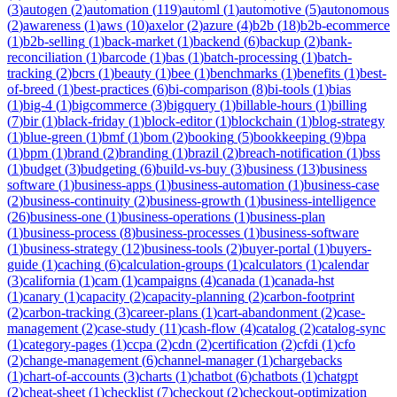
(
3
)
autogen
(
2
)
automation
(
119
)
automl
(
1
)
automotive
(
5
)
autonomous
(
2
)
awareness
(
1
)
aws
(
10
)
axelor
(
2
)
azure
(
4
)
b2b
(
18
)
b2b-ecommerce
(
1
)
b2b-selling
(
1
)
back-market
(
1
)
backend
(
6
)
backup
(
2
)
bank-
reconciliation
(
1
)
barcode
(
1
)
bas
(
1
)
batch-processing
(
1
)
batch-
tracking
(
2
)
bcrs
(
1
)
beauty
(
1
)
bee
(
1
)
benchmarks
(
1
)
benefits
(
1
)
best-
of-breed
(
1
)
best-practices
(
6
)
bi-comparison
(
8
)
bi-tools
(
1
)
bias
(
1
)
big-4
(
1
)
bigcommerce
(
3
)
bigquery
(
1
)
billable-hours
(
1
)
billing
(
7
)
bir
(
1
)
black-friday
(
1
)
block-editor
(
1
)
blockchain
(
1
)
blog-strategy
(
1
)
blue-green
(
1
)
bmf
(
1
)
bom
(
2
)
booking
(
5
)
bookkeeping
(
9
)
bpa
(
1
)
bpm
(
1
)
brand
(
2
)
branding
(
1
)
brazil
(
2
)
breach-notification
(
1
)
bss
(
1
)
budget
(
3
)
budgeting
(
6
)
build-vs-buy
(
3
)
business
(
13
)
business
software
(
1
)
business-apps
(
1
)
business-automation
(
1
)
business-case
(
2
)
business-continuity
(
2
)
business-growth
(
1
)
business-intelligence
(
26
)
business-one
(
1
)
business-operations
(
1
)
business-plan
(
1
)
business-process
(
8
)
business-processes
(
1
)
business-software
(
1
)
business-strategy
(
12
)
business-tools
(
2
)
buyer-portal
(
1
)
buyers-
guide
(
1
)
caching
(
6
)
calculation-groups
(
1
)
calculators
(
1
)
calendar
(
3
)
california
(
1
)
cam
(
1
)
campaigns
(
4
)
canada
(
1
)
canada-hst
(
1
)
canary
(
1
)
capacity
(
2
)
capacity-planning
(
2
)
carbon-footprint
(
2
)
carbon-tracking
(
3
)
career-plans
(
1
)
cart-abandonment
(
2
)
case-
management
(
2
)
case-study
(
11
)
cash-flow
(
4
)
catalog
(
2
)
catalog-sync
(
1
)
category-pages
(
1
)
ccpa
(
2
)
cdn
(
2
)
certification
(
2
)
cfdi
(
1
)
cfo
(
2
)
change-management
(
6
)
channel-manager
(
1
)
chargebacks
(
1
)
chart-of-accounts
(
3
)
charts
(
1
)
chatbot
(
6
)
chatbots
(
1
)
chatgpt
(
2
)
cheat-sheet
(
1
)
checklist
(
7
)
checkout
(
2
)
checkout-optimization