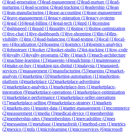
(
1
)
lead-generation
(
3
)
lead-management
(
2
)
lead-nurture
(
1
)
lead-
nurturing
(
1
)
lead-scoring
(
2
)
lead-tracking
(
1
)
leadership
(
2
)
lean
(
1
)
lean-manufacturing
(
1
)
lease-accounting
(
1
)
lease-management
(
2
)
leave-management
(
1
)
legacy-migration
(
1
)
legacy-systems
(
1
)
legal
(
16
)
legal-billing
(
1
)
legal-tech
(
1
)
lgpd
(
1
)
licensing
(
7
)
lightspeed
(
1
)
liquid
(
1
)
liquidity
(
1
)
listing
(
1
)
listing-optimization
(
1
)
live-chat
(
1
)
live-dashboards
(
1
)
live-shopping
(
1
)
llm
(
4
)
llm-
visibility
(
1
)
lms
(
3
)
load-balancing
(
1
)
load-testing
(
3
)
local
(
1
)
local-
seo
(
4
)
localization
(
24
)
logging
(
1
)
logistics
(
14
)
logistics-analytics
(
1
)
lohnsteuer
(
1
)
looker
(
2
)
looker-studio
(
2
)
lot-tracking
(
1
)
low-code
(
6
)
loyalty
(
3
)
loyalty-programs
(
2
)
ltv
(
1
)
mach
(
1
)
mach-architecture
(
1
)
machine-learning
(
13
)
magento
(
4
)
mailchimp
(
1
)
maintenance
(
4
)
make-or-buy
(
1
)
making-tax-digital
(
1
)
malaysia
(
1
)
managed-
services
(
1
)
management
(
1
)
manufacturing
(
53
)
margins
(
2
)
market-
analysis
(
1
)
marketing
(
10
)
marketing-automation
(
11
)
marketing-
platform
(
4
)
marketplace
(
22
)
marketplace-advertising
(
1
)
marketplace-analytics
(
1
)
marketplace-fees
(
1
)
marketplace-
integration
(
9
)
marketplace-operations
(
1
)
marketplace-optimization
(
1
)
marketplace-performance
(
1
)
marketplace-seller-operations
(
17
)
marketplace-selling
(
9
)
marketplace-strategy
(
1
)
markets
(
1
)
markets-pro
(
1
)
master-data
(
1
)
matter-management
(
1
)
mcommerce
(
2
)
measurement
(
1
)
media
(
3
)
medical-device
(
1
)
membership
(
2
)
membership-sites
(
3
)
memberships
(
1
)
mercadolibre
(
2
)
mes
(
2
)
messaging
(
1
)
metabase
(
1
)
metasfresh
(
1
)
method-crm
(
1
)
metrics
(
2
)
mexico
(
1
)
mfa
(
1
)
microlearning
(
1
)
microservices
(
6
)
microsoft