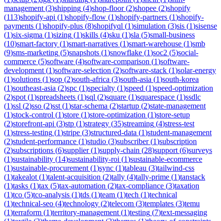
management
(
3
)
shipping
(
4
)
shop-floor
(
2
)
shopee
(
2
)
shopify
(
113
)
shopify-api
(
1
)
shopify-flow
(
1
)
shopify-partners
(
1
)
shopify-
payments
(
1
)
shopify-plus
(
8
)
shopifyql
(
1
)
simulation
(
3
)
sis
(
1
)
sisense
(
1
)
six-sigma
(
1
)
sizing
(
1
)
skills
(
4
)
sku
(
1
)
sla
(
5
)
small-business
(
10
)
smart-factory
(
1
)
smart-narratives
(
1
)
smart-warehouse
(
1
)
smb
(
9
)
sms-marketing
(
5
)
snapshots
(
1
)
snowflake
(
1
)
soc2
(
5
)
social-
commerce
(
5
)
software
(
4
)
software-comparison
(
1
)
software-
development
(
1
)
software-selection
(
2
)
software-stack
(
1
)
solar-energy
(
1
)
solutions
(
1
)
sop
(
2
)
south-africa
(
3
)
south-asia
(
1
)
south-korea
(
1
)
southeast-asia
(
2
)
spc
(
1
)
specialty
(
1
)
speed
(
1
)
speed-optimization
(
2
)
spot
(
1
)
spreadsheets
(
1
)
sql
(
2
)
square
(
1
)
squarespace
(
1
)
ssdlc
(
1
)
ssl
(
2
)
sso
(
2
)
sst
(
1
)
star-schema
(
2
)
startup
(
2
)
state-management
(
1
)
stock-control
(
1
)
store
(
1
)
store-optimization
(
1
)
store-setup
(
2
)
storefront-api
(
3
)
stp
(
1
)
strategy
(
35
)
streaming
(
4
)
stress-test
(
1
)
stress-testing
(
1
)
stripe
(
3
)
structured-data
(
1
)
student-management
(
2
)
student-performance
(
1
)
studio
(
3
)
subscriber
(
1
)
subscription
(
2
)
subscriptions
(
6
)
supplier
(
1
)
supply-chain
(
28
)
support
(
6
)
surveys
(
1
)
sustainability
(
14
)
sustainability-roi
(
1
)
sustainable-ecommerce
(
1
)
sustainable-procurement
(
1
)
sync
(
1
)
tableau
(
3
)
tailwind-css
(
1
)
takealot
(
1
)
talent-acquisition
(
2
)
tally
(
4
)
tally-prime
(
1
)
tanstack
(
1
)
tasks
(
1
)
tax
(
5
)
tax-automation
(
2
)
tax-compliance
(
3
)
taxation
(
1
)
tco
(
5
)
tco-analysis
(
1
)
tds
(
1
)
team
(
1
)
tech
(
1
)
technical
(
1
)
technical-seo
(
4
)
technology
(
2
)
telecom
(
3
)
templates
(
3
)
temu
(
1
)
terraform
(
1
)
territory-management
(
1
)
testing
(
7
)
text-messaging