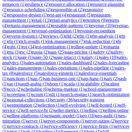
instances
(
1
)
resilience
(
2
)
resource-allocation
(
1
)
resource-planning
(
1
)
resource-scheduling
(
2
)
responsible-ai
(
2
)
responsive
(
2
)
responsive-design
(
1
)
rest-api
(
4
)
restaurant
(
5
)
restaurant-
management
(
1
)
retail
(
13
)
retail-analytics
(
1
)
retention
(
9
)
returns
(
4
)
returns-management
(
2
)
reusable-patterns
(
1
)
revenue
(
10
)
revenue-
management
(
1
)
revenue-optimization
(
1
)
revenue-recognition
(
5
)
reverse-logistics
(
2
)
reviews
(
5
)
rfid
(
2
)
rfm
(
1
)
rfm-analysis
(
1
)
rfp
(
1
)
rfq
(
1
)
rich-results
(
1
)
risk-management
(
7
)
risk-reduction
(
1
)
rls
(
4
)
rohs
(
1
)
roi
(
34
)
roi-optimization
(
1
)
rolling-update
(
1
)
romania
(
1
)
rpa
(
3
)
rsc
(
2
)
russia
(
2
)
saas
(
25
)
saas-pricing
(
1
)
safety
(
2
)
safety-
stock
(
1
)
sage
(
1
)
sage-50
(
2
)
sage-intacct
(
1
)
salary
(
1
)
sales
(
19
)
sales-
analytics
(
3
)
sales-automation
(
1
)
sales-dashboard
(
2
)
sales-forecasting
(
1
)
sales-management
(
1
)
sales-operations
(
1
)
sales-pipeline
(
1
)
sales-
tax
(
8
)
salesforce
(
5
)
salesforce-einstein
(
1
)
salesforce-essentials
(
1
)
sanctions
(
1
)
sap
(
5
)
sap-business-one
(
2
)
sap-hana
(
1
)
sars
(
2
)
sasb
(
1
)
sat
(
1
)
saudi-arabia
(
3
)
sbom
(
1
)
scada
(
1
)
scalability
(
3
)
scaling
(
9
)
sccs
(
2
)
scheduling
(
6
)
schema-markup
(
1
)
school-management
(
1
)
screening
(
1
)
scrum
(
1
)
sdi
(
1
)
search-engine
(
1
)
search-optimization
(
2
)
seasonal-collections
(
1
)
security
(
36
)
security-training
(
1
)
segmentation
(
2
)
selection
(
1
)
self-evolving
(
1
)
self-hosted
(
1
)
self-
service
(
2
)
self-service-bi
(
2
)
seller-metrics
(
1
)
selling
(
1
)
selling-online
(
1
)
selling-platforms
(
1
)
semantic-model
(
1
)
seo
(
16
)
seo-audit
(
1
)
seo-
migration
(
1
)
server
(
1
)
server-components
(
1
)
server-sizing
(
2
)
service
(
1
)
service-contracts
(
1
)
service-efficiency
(
1
)
service-firms
(
1
)
services
(
1
)
setup
(
2
)
sgk
(
1
)
sharding
(
1
)
sharepoint
(
1
)
shein
(
1
)
shift-