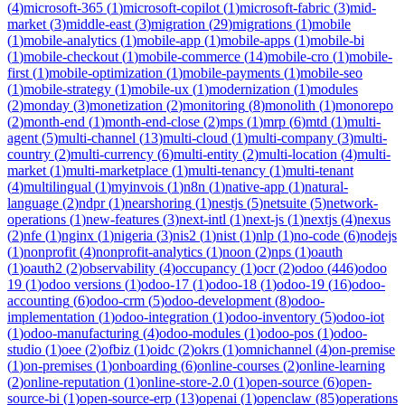
(
4
)
microsoft-365
(
1
)
microsoft-copilot
(
1
)
microsoft-fabric
(
3
)
mid-
market
(
3
)
middle-east
(
3
)
migration
(
29
)
migrations
(
1
)
mobile
(
1
)
mobile-analytics
(
1
)
mobile-app
(
1
)
mobile-apps
(
1
)
mobile-bi
(
1
)
mobile-checkout
(
1
)
mobile-commerce
(
14
)
mobile-cro
(
1
)
mobile-
first
(
1
)
mobile-optimization
(
1
)
mobile-payments
(
1
)
mobile-seo
(
1
)
mobile-strategy
(
1
)
mobile-ux
(
1
)
modernization
(
1
)
modules
(
2
)
monday
(
3
)
monetization
(
2
)
monitoring
(
8
)
monolith
(
1
)
monorepo
(
2
)
month-end
(
1
)
month-end-close
(
2
)
mps
(
1
)
mrp
(
6
)
mtd
(
1
)
multi-
agent
(
5
)
multi-channel
(
13
)
multi-cloud
(
1
)
multi-company
(
3
)
multi-
country
(
2
)
multi-currency
(
6
)
multi-entity
(
2
)
multi-location
(
4
)
multi-
market
(
1
)
multi-marketplace
(
1
)
multi-tenancy
(
1
)
multi-tenant
(
4
)
multilingual
(
1
)
myinvois
(
1
)
n8n
(
1
)
native-app
(
1
)
natural-
language
(
2
)
ndpr
(
1
)
nearshoring
(
1
)
nestjs
(
5
)
netsuite
(
5
)
network-
operations
(
1
)
new-features
(
3
)
next-intl
(
1
)
next-js
(
1
)
nextjs
(
4
)
nexus
(
2
)
nfe
(
1
)
nginx
(
1
)
nigeria
(
3
)
nis2
(
1
)
nist
(
1
)
nlp
(
1
)
no-code
(
6
)
nodejs
(
1
)
nonprofit
(
4
)
nonprofit-analytics
(
1
)
noon
(
2
)
nps
(
1
)
oauth
(
1
)
oauth2
(
2
)
observability
(
4
)
occupancy
(
1
)
ocr
(
2
)
odoo
(
446
)
odoo
19
(
1
)
odoo versions
(
1
)
odoo-17
(
1
)
odoo-18
(
1
)
odoo-19
(
16
)
odoo-
accounting
(
6
)
odoo-crm
(
5
)
odoo-development
(
8
)
odoo-
implementation
(
1
)
odoo-integration
(
1
)
odoo-inventory
(
5
)
odoo-iot
(
1
)
odoo-manufacturing
(
4
)
odoo-modules
(
1
)
odoo-pos
(
1
)
odoo-
studio
(
1
)
oee
(
2
)
ofbiz
(
1
)
oidc
(
2
)
okrs
(
1
)
omnichannel
(
4
)
on-premise
(
1
)
on-premises
(
1
)
onboarding
(
6
)
online-courses
(
2
)
online-learning
(
2
)
online-reputation
(
1
)
online-store-2.0
(
1
)
open-source
(
6
)
open-
source-bi
(
1
)
open-source-erp
(
13
)
openai
(
1
)
openclaw
(
85
)
operations