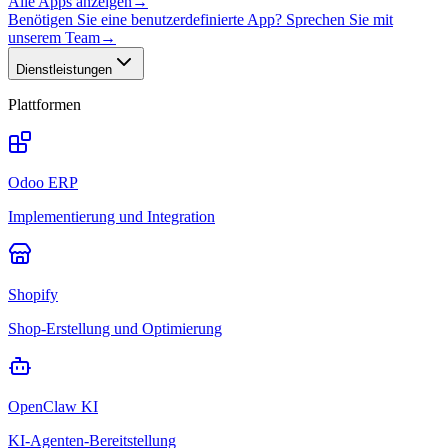
Alle Apps anzeigen
→
Benötigen Sie eine benutzerdefinierte App? Sprechen Sie mit
unserem Team
→
Dienstleistungen
Plattformen
Odoo ERP
Implementierung und Integration
Shopify
Shop-Erstellung und Optimierung
OpenClaw KI
KI-Agenten-Bereitstellung