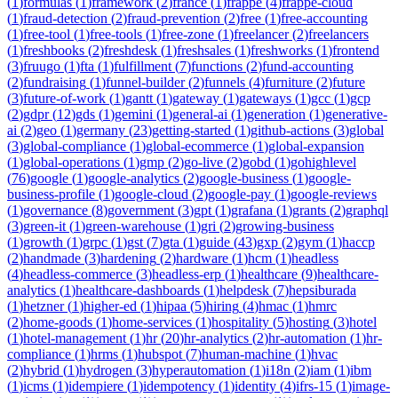
(
1
)
formulas
(
1
)
framework
(
2
)
france
(
1
)
frappe
(
4
)
frappe-cloud
(
1
)
fraud-detection
(
2
)
fraud-prevention
(
2
)
free
(
1
)
free-accounting
(
1
)
free-tool
(
1
)
free-tools
(
1
)
free-zone
(
1
)
freelancer
(
2
)
freelancers
(
1
)
freshbooks
(
2
)
freshdesk
(
1
)
freshsales
(
1
)
freshworks
(
1
)
frontend
(
3
)
fruugo
(
1
)
fta
(
1
)
fulfillment
(
7
)
functions
(
2
)
fund-accounting
(
2
)
fundraising
(
1
)
funnel-builder
(
2
)
funnels
(
4
)
furniture
(
2
)
future
(
3
)
future-of-work
(
1
)
gantt
(
1
)
gateway
(
1
)
gateways
(
1
)
gcc
(
1
)
gcp
(
2
)
gdpr
(
12
)
gds
(
1
)
gemini
(
1
)
general-ai
(
1
)
generation
(
1
)
generative-
ai
(
2
)
geo
(
1
)
germany
(
23
)
getting-started
(
1
)
github-actions
(
3
)
global
(
3
)
global-compliance
(
1
)
global-ecommerce
(
1
)
global-expansion
(
1
)
global-operations
(
1
)
gmp
(
2
)
go-live
(
2
)
gobd
(
1
)
gohighlevel
(
76
)
google
(
1
)
google-analytics
(
2
)
google-business
(
1
)
google-
business-profile
(
1
)
google-cloud
(
2
)
google-pay
(
1
)
google-reviews
(
1
)
governance
(
8
)
government
(
3
)
gpt
(
1
)
grafana
(
1
)
grants
(
2
)
graphql
(
3
)
green-it
(
1
)
green-warehouse
(
1
)
gri
(
2
)
growing-business
(
1
)
growth
(
1
)
grpc
(
1
)
gst
(
7
)
gta
(
1
)
guide
(
43
)
gxp
(
2
)
gym
(
1
)
haccp
(
2
)
handmade
(
3
)
hardening
(
2
)
hardware
(
1
)
hcm
(
1
)
headless
(
4
)
headless-commerce
(
3
)
headless-erp
(
1
)
healthcare
(
9
)
healthcare-
analytics
(
1
)
healthcare-dashboards
(
1
)
helpdesk
(
7
)
hepsiburada
(
1
)
hetzner
(
1
)
higher-ed
(
1
)
hipaa
(
5
)
hiring
(
4
)
hmac
(
1
)
hmrc
(
2
)
home-goods
(
1
)
home-services
(
1
)
hospitality
(
5
)
hosting
(
3
)
hotel
(
1
)
hotel-management
(
1
)
hr
(
20
)
hr-analytics
(
2
)
hr-automation
(
1
)
hr-
compliance
(
1
)
hrms
(
1
)
hubspot
(
7
)
human-machine
(
1
)
hvac
(
2
)
hybrid
(
1
)
hydrogen
(
3
)
hyperautomation
(
1
)
i18n
(
2
)
iam
(
1
)
ibm
(
1
)
icms
(
1
)
idempiere
(
1
)
idempotency
(
1
)
identity
(
4
)
ifrs-15
(
1
)
image-