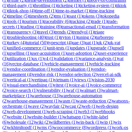
(
1
)
textile
(
2
)
theme-development
(
2
)
themes
(
1
)
theory-of-constraints
(
1
)
third-party
(
1
)
throttling
(
1
)
ticketing
(
1
)
ticketing-system
(
1
)
tiktok
(
1
)
tiktok-shop
(
4
)
time-off
(
1
)
time-to-market
(
1
)
time-tracking
(
2
)
timeline
(
5
)
timesheets
(
2
)
tms
(
1
)
toast
(
1
)
tokens
(
3
)
tokopedia
(
1
)
tools
(
1
)
tourism
(
1
)
traceability
(
6
)
tracking
(
2
)
trade
(
1
)
trade-
secrets
(
1
)
trading
(
1
)
training
(
8
)
transactional-email
(
1
)
transformation
(
1
)
transparency
(
3
)
travel
(
3
)
trends
(
2
)
trendyol
(
1
)
triage
(
1
)
troubleshooting
(
40
)
trust
(
1
)
tryton
(
1
)
tuning
(
2
)
turborepo
(
1
)
turkey
(
4
)
tutorial
(
50
)
typescript
(
4
)
uae
(
3
)
uat
(
1
)
uk
(
2
)
uk-vat
(
1
)
unified-commerce
(
1
)
unit-tests
(
1
)
updates
(
1
)
upgrade
(
3
)
upsell
(
1
)
upselling
(
1
)
user-acquisition
(
1
)
user-adoption
(
2
)
user-experience
(
3
)
utilization
(
1
)
ux
(
1
)
v4
(
1
)
validation
(
1
)
variance-analysis
(
1
)
vat
(
16
)
vector-database
(
1
)
vehicle-management
(
1
)
vehicle-tracking
(
1
)
vendor-coordination
(
1
)
vendor-evaluation
(
1
)
vendor-
management
(
4
)
vendor-risk
(
1
)
vendor-selection
(
2
)
vercel-ai-sdk
(
1
)
vertical-ai
(
1
)
vertipaq
(
1
)
vietnam
(
1
)
views
(
1
)
vision-2030
(
1
)
visual-merchandising
(
1
)
vitest
(
1
)
voice-ai
(
1
)
voice-commerce
(
2
)
voice-search
(
1
)
vulnerability
(
1
)
waf
(
1
)
walmart
(
3
)
walmart-
marketplace
(
1
)
warehouse
(
13
)
warehouse-automation
(
2
)
warehouse-management
(
1
)
wasm
(
1
)
waste-reduction
(
2
)
watsonx-
orchestrate
(
1
)
wave
(
2
)
wayfair
(
2
)
wcag
(
2
)
web
(
1
)
web-design
(
2
)
web-development
(
1
)
web-scraping
(
1
)
web3
(
1
)
webhooks
(
7
)
website
(
1
)
website-builder
(
1
)
whatsapp
(
1
)
white-label
(
6
)
wholesale
(
12
)
wiki
(
2
)
wildberries
(
1
)
win-back
(
1
)
wip
(
1
)
wix
(
2
)
wkhtmltopdf
(
1
)
wms
(
5
)
woocommerce
(
8
)
wordpress
(
1
)
work-os