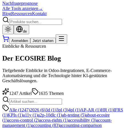
Nachfrageprognose
Alle Tools anzeigen
→
Blog
Ressourcen
Kontakt
de
Anmelden
Jetzt starten
Einblicke & Ressourcen
Der ECOSIRE Blog
Tiefgehende Einblicke in Odoo-Integrationen, E-Commerce-
Automatisierung und die Technologie hinter KI-gestützten
Geschäftslösungen.
1247
Artikel
1635
Themen
Alle (1247)
2026
(
6
)
3d
(
1
)
3pl
(
3
)
4pl
(
1
)
AP-AR
(
1
)
HR
(
1
)
IFRS
(
1
)
KPIs
(
1
)
a11y
(
1
)
a2p-10dlc
(
1
)
ab-testing
(
5
)
about-ecosire
(
1
)
access-control
(
2
)
access-rights
(
1
)
accessibility
(
3
)
account-
management
(
1
)
accounting
(
83
)
accounting-comparison