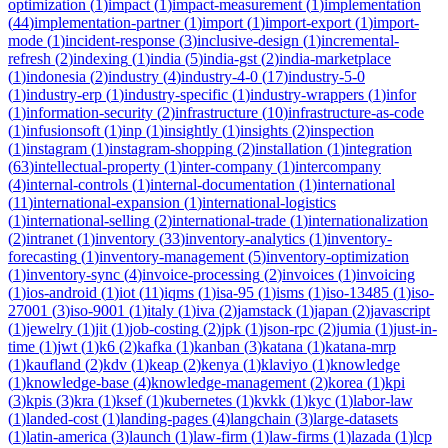
optimization
(
1
)
impact
(
1
)
impact-measurement
(
1
)
implementation
(
44
)
implementation-partner
(
1
)
import
(
1
)
import-export
(
1
)
import-
mode
(
1
)
incident-response
(
3
)
inclusive-design
(
1
)
incremental-
refresh
(
2
)
indexing
(
1
)
india
(
5
)
india-gst
(
2
)
india-marketplace
(
1
)
indonesia
(
2
)
industry
(
4
)
industry-4-0
(
17
)
industry-5-0
(
1
)
industry-erp
(
1
)
industry-specific
(
1
)
industry-wrappers
(
1
)
infor
(
1
)
information-security
(
2
)
infrastructure
(
10
)
infrastructure-as-code
(
1
)
infusionsoft
(
1
)
inp
(
1
)
insightly
(
1
)
insights
(
2
)
inspection
(
1
)
instagram
(
1
)
instagram-shopping
(
2
)
installation
(
1
)
integration
(
63
)
intellectual-property
(
1
)
inter-company
(
1
)
intercompany
(
4
)
internal-controls
(
1
)
internal-documentation
(
1
)
international
(
11
)
international-expansion
(
1
)
international-logistics
(
1
)
international-selling
(
2
)
international-trade
(
1
)
internationalization
(
2
)
intranet
(
1
)
inventory
(
33
)
inventory-analytics
(
1
)
inventory-
forecasting
(
1
)
inventory-management
(
5
)
inventory-optimization
(
1
)
inventory-sync
(
4
)
invoice-processing
(
2
)
invoices
(
1
)
invoicing
(
1
)
ios-android
(
1
)
iot
(
11
)
iqms
(
1
)
isa-95
(
1
)
isms
(
1
)
iso-13485
(
1
)
iso-
27001
(
3
)
iso-9001
(
1
)
italy
(
1
)
iva
(
2
)
jamstack
(
1
)
japan
(
2
)
javascript
(
1
)
jewelry
(
1
)
jit
(
1
)
job-costing
(
2
)
jpk
(
1
)
json-rpc
(
2
)
jumia
(
1
)
just-in-
time
(
1
)
jwt
(
1
)
k6
(
2
)
kafka
(
1
)
kanban
(
3
)
katana
(
1
)
katana-mrp
(
1
)
kaufland
(
2
)
kdv
(
1
)
keap
(
2
)
kenya
(
1
)
klaviyo
(
1
)
knowledge
(
1
)
knowledge-base
(
4
)
knowledge-management
(
2
)
korea
(
1
)
kpi
(
3
)
kpis
(
3
)
kra
(
1
)
ksef
(
1
)
kubernetes
(
1
)
kvkk
(
1
)
kyc
(
1
)
labor-law
(
1
)
landed-cost
(
1
)
landing-pages
(
4
)
langchain
(
3
)
large-datasets
(
1
)
latin-america
(
3
)
launch
(
1
)
law-firm
(
1
)
law-firms
(
1
)
lazada
(
1
)
lcp