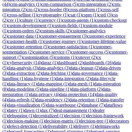
(
44
)
crm-analytics
(
1
)
crm-comparison
(
5
)
crm-integration
(
2
)
crm-
migration
(
2
)
cro
(
2
)
cross-border
(
8
)
cross-platform
(
1
)
cross-sell
(
1
)
cross-selling
(
1
)
cryptography
(
1
)
csat
(
1
)
cspm
(
1
)
csrd
(
3
)
css
(
2
)
csv
(
1
)
culture
(
1
)
currency
(
1
)
custom-agents
(
1
)
custom-checkout
(
1
)
custom-development
(
1
)
custom-fields
(
1
)
custom-module
(
1
)
custom-orders
(
2
)
custom-skills
(
2
)
customer-analytics
(
2
)
customer-data
(
1
)
customer-engagement
(
3
)
customer-experience
(
5
)
customer-health
(
1
)
customer-journey
(
1
)
customer-lifetime-value
(
3
)
customer-retention
(
5
)
customer-satisfaction
(
1
)
customer-
segmentation
(
2
)
customer-service
(
7
)
customer-success
(
5
)
customer-
support
(
7
)
customization
(
5
)
customs
(
1
)
cutover
(
2
)
cx
(
1
)
cybersecurity
(
14
)
daraz
(
1
)
dashboard
(
2
)
dashboards
(
16
)
data
(
5
)
data-analysis
(
3
)
data-analytics
(
3
)
data-cleanup
(
2
)
data-driven
(
3
)
data-extraction
(
2
)
data-fetching
(
1
)
data-governance
(
1
)
data-
handling
(
1
)
data-hygiene
(
1
)
data-integration
(
2
)
data-lifecycle
(
1
)
data-literacy
(
1
)
data-mapping
(
1
)
data-mesh
(
1
)
data-migration
(
8
)
data-modeling
(
5
)
data-pipeline
(
1
)
data-platform
(
2
)
data-
preparation
(
1
)
data-privacy
(
4
)
data-protection
(
14
)
data-quality
(
4
)
data-refresh
(
2
)
data-residency
(
2
)
data-retention
(
1
)
data-transfer
(
4
)
data-visualization
(
5
)
data-warehouse
(
2
)
database
(
7
)
dataflows
(
1
)
datev
(
1
)
dawn
(
1
)
dax
(
7
)
deal-management
(
1
)
dealer
(
1
)
debugging
(
1
)
decentralized
(
1
)
decision
(
1
)
decision-framework
(
1
)
decision-making
(
1
)
decision-matrix
(
1
)
decision-tree
(
1
)
decorators
(
1
)
defect-detection
(
1
)
deliverability
(
1
)
delivery
(
1
)
delmiaworks
(
1
)
demand-forecasting
(
3
)
demand-planning
(
4
)
demand-sensing