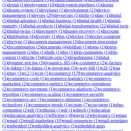
(
1
)
dental
(
1
)
deployment
(
10
)
deployment-pipelines
(
1
)
design
(
2
)
design-system
(
1
)
developer
(
1
)
development
(
13
)
device-
management
(
1
)
devops
(
29
)
devsecops
(
1
)
dgfip
(
1
)
dian
(
1
)
digital
(
1
)
digital-adoption
(
1
)
digital-business
(
1
)
digital-health
(
1
)
digital-
maturity
(
1
)
digital-products
(
1
)
digital-transformation
(
22
)
digital-twin
(
2
)
digital-twins
(
1
)
directquery
(
1
)
disaster-recovery
(
1
)
discounts
(
2
)
distribution
(
4
)
diversity
(
1
)
dms
(
2
)
docker
(
3
)
docker-compose
(
1
)
doctype
(
1
)
document-management
(
3
)
document-processing
(
2
)
documentation
(
2
)
documents
(
4
)
dolibarr
(
1
)
domo
(
1
)
donor-
management
(
2
)
dpa
(
1
)
dpdp
(
1
)
dpo
(
1
)
drip-campaigns
(
1
)
drip-
content
(
1
)
drizzle
(
3
)
drizzle-orm
(
2
)
dropshipping
(
3
)
dubai
(
1
)
dynamic-pricing
(
3
)
dynamics-365
(
4
)
e-commerce
(
2
)
e-factura
(
1
)
e-faktur
(
1
)
e-fatura
(
1
)
e-invoicing
(
5
)
e-way-bill
(
1
)
e2e
(
2
)
eaa
(
1
)
ebay
(
3
)
ec2
(
1
)
ecm
(
1
)
ecommerce
(
178
)
ecommerce-analytics
(
3
)
ecommerce-costs
(
1
)
ecommerce-logistics
(
1
)
ecommerce-
marketing
(
2
)
ecommerce-metrics
(
2
)
ecommerce-operations
(
2
)
ecommerce-payments
(
1
)
ecommerce-platform
(
2
)
ecommerce-
reporting
(
1
)
ecommerce-scaling
(
1
)
ecommerce-security
(
1
)
ecommerce-seo
(
3
)
ecommerce-shipping
(
1
)
ecommerce-
technology
(
1
)
ecommerce-trends
(
1
)
ecosire
(
7
)
ecosystem
(
1
)
edge-
computing
(
2
)
edi
(
1
)
editorial
(
1
)
edr
(
1
)
edtech
(
1
)
education
(
4
)
education-analytics
(
1
)
efficiency
(
8
)
egypt
(
2
)
electronics
(
1
)
emag
(
1
)
email
(
2
)
email-marketing
(
10
)
email-sequences
(
1
)
email-templates
(
1
)
embedded
(
2
)
embedded-analytics
(
5
)
embedded-apps