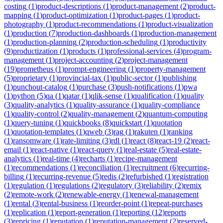
costing
(
1
)
product-descriptions
(
1
)
product-management
(
2
)
product-
mapping
(
1
)
product-optimization
(
1
)
product-pages
(
1
)
product-
photography
(
1
)
product-recommendations
(
1
)
product-visualization
(
1
)
production
(
7
)
production-dashboards
(
1
)
production-management
(
1
)
production-planning
(
2
)
production-scheduling
(
1
)
productivity
(
9
)
productization
(
1
)
products
(
1
)
professional-services
(
4
)
program-
management
(
1
)
project-accounting
(
2
)
project-management
(
19
)
prometheus
(
1
)
prompt-engineering
(
1
)
property-management
(
5
)
proprietary
(
1
)
provincial-tax
(
1
)
public-sector
(
1
)
publishing
(
1
)
punchout-catalog
(
1
)
purchase
(
3
)
push-notifications
(
1
)
pwa
(
1
)
python
(
5
)
qa
(
1
)
qatar
(
1
)
qlik-sense
(
1
)
qualification
(
1
)
quality
(
3
)
quality-analytics
(
1
)
quality-assurance
(
1
)
quality-compliance
(
1
)
quality-control
(
2
)
quality-management
(
2
)
quantum-computing
(
1
)
query-tuning
(
1
)
quickbooks
(
8
)
quickstart
(
1
)
quotation
(
1
)
quotation-templates
(
1
)
qweb
(
3
)
rag
(
1
)
rakuten
(
1
)
ranking
(
1
)
ransomware
(
1
)
rate-limiting
(
3
)
rdl
(
1
)
react
(
8
)
react-19
(
2
)
react-
email
(
1
)
react-native
(
1
)
react-query
(
1
)
real-estate
(
5
)
real-estate-
analytics
(
1
)
real-time
(
4
)
recharts
(
1
)
recipe-management
(
1
)
recommendations
(
1
)
reconciliation
(
1
)
recruitment
(
6
)
recurring-
billing
(
1
)
recurring-revenue
(
5
)
redis
(
2
)
refurbished
(
1
)
registration
(
1
)
regulation
(
1
)
regulations
(
2
)
regulatory
(
3
)
reliability
(
2
)
remix
(
2
)
remote-work
(
2
)
renewable-energy
(
1
)
renewal-management
(
1
)
rental
(
3
)
rental-business
(
1
)
reorder-point
(
1
)
repeat-purchases
(
1
)
replication
(
1
)
report-generation
(
1
)
reporting
(
12
)
reports
(
3
)
repricing
(
1
)
reputation
(
1
)
reputation-management
(
2
)
reserved-