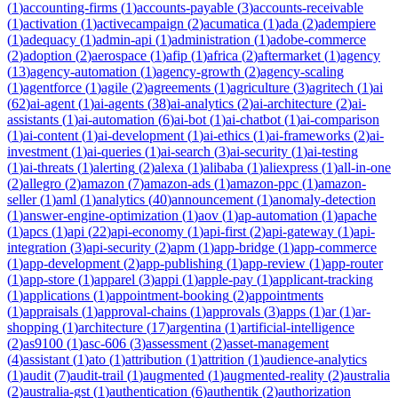
(
1
)
accounting-firms
(
1
)
accounts-payable
(
3
)
accounts-receivable
(
1
)
activation
(
1
)
activecampaign
(
2
)
acumatica
(
1
)
ada
(
2
)
adempiere
(
1
)
adequacy
(
1
)
admin-api
(
1
)
administration
(
1
)
adobe-commerce
(
2
)
adoption
(
2
)
aerospace
(
1
)
afip
(
1
)
africa
(
2
)
aftermarket
(
1
)
agency
(
13
)
agency-automation
(
1
)
agency-growth
(
2
)
agency-scaling
(
1
)
agentforce
(
1
)
agile
(
2
)
agreements
(
1
)
agriculture
(
3
)
agritech
(
1
)
ai
(
62
)
ai-agent
(
1
)
ai-agents
(
38
)
ai-analytics
(
2
)
ai-architecture
(
2
)
ai-
assistants
(
1
)
ai-automation
(
6
)
ai-bot
(
1
)
ai-chatbot
(
1
)
ai-comparison
(
1
)
ai-content
(
1
)
ai-development
(
1
)
ai-ethics
(
1
)
ai-frameworks
(
2
)
ai-
investment
(
1
)
ai-queries
(
1
)
ai-search
(
3
)
ai-security
(
1
)
ai-testing
(
1
)
ai-threats
(
1
)
alerting
(
2
)
alexa
(
1
)
alibaba
(
1
)
aliexpress
(
1
)
all-in-one
(
2
)
allegro
(
2
)
amazon
(
7
)
amazon-ads
(
1
)
amazon-ppc
(
1
)
amazon-
seller
(
1
)
aml
(
1
)
analytics
(
40
)
announcement
(
1
)
anomaly-detection
(
1
)
answer-engine-optimization
(
1
)
aov
(
1
)
ap-automation
(
1
)
apache
(
1
)
apcs
(
1
)
api
(
22
)
api-economy
(
1
)
api-first
(
2
)
api-gateway
(
1
)
api-
integration
(
3
)
api-security
(
2
)
apm
(
1
)
app-bridge
(
1
)
app-commerce
(
1
)
app-development
(
2
)
app-publishing
(
1
)
app-review
(
1
)
app-router
(
1
)
app-store
(
1
)
apparel
(
3
)
appi
(
1
)
apple-pay
(
1
)
applicant-tracking
(
1
)
applications
(
1
)
appointment-booking
(
2
)
appointments
(
1
)
appraisals
(
1
)
approval-chains
(
1
)
approvals
(
3
)
apps
(
1
)
ar
(
1
)
ar-
shopping
(
1
)
architecture
(
17
)
argentina
(
1
)
artificial-intelligence
(
2
)
as9100
(
1
)
asc-606
(
3
)
assessment
(
2
)
asset-management
(
4
)
assistant
(
1
)
ato
(
1
)
attribution
(
1
)
attrition
(
1
)
audience-analytics
(
1
)
audit
(
7
)
audit-trail
(
1
)
augmented
(
1
)
augmented-reality
(
2
)
australia
(
2
)
australia-gst
(
1
)
authentication
(
6
)
authentik
(
2
)
authorization