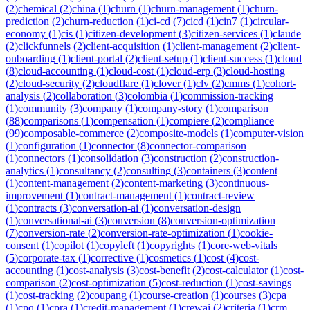
(
2
)
chemical
(
2
)
china
(
1
)
churn
(
1
)
churn-management
(
1
)
churn-
prediction
(
2
)
churn-reduction
(
1
)
ci-cd
(
7
)
cicd
(
1
)
cin7
(
1
)
circular-
economy
(
1
)
cis
(
1
)
citizen-development
(
3
)
citizen-services
(
1
)
claude
(
2
)
clickfunnels
(
2
)
client-acquisition
(
1
)
client-management
(
2
)
client-
onboarding
(
1
)
client-portal
(
2
)
client-setup
(
1
)
client-success
(
1
)
cloud
(
8
)
cloud-accounting
(
1
)
cloud-cost
(
1
)
cloud-erp
(
3
)
cloud-hosting
(
2
)
cloud-security
(
2
)
cloudflare
(
1
)
clover
(
1
)
clv
(
2
)
cmms
(
1
)
cohort-
analysis
(
2
)
collaboration
(
3
)
colombia
(
1
)
commission-tracking
(
1
)
community
(
3
)
company
(
1
)
company-story
(
1
)
comparison
(
88
)
comparisons
(
1
)
compensation
(
1
)
compiere
(
2
)
compliance
(
99
)
composable-commerce
(
2
)
composite-models
(
1
)
computer-vision
(
1
)
configuration
(
1
)
connector
(
8
)
connector-comparison
(
1
)
connectors
(
1
)
consolidation
(
3
)
construction
(
2
)
construction-
analytics
(
1
)
consultancy
(
2
)
consulting
(
3
)
containers
(
3
)
content
(
1
)
content-management
(
2
)
content-marketing
(
3
)
continuous-
improvement
(
1
)
contract-management
(
1
)
contract-review
(
1
)
contracts
(
3
)
conversation-ai
(
1
)
conversation-design
(
1
)
conversational-ai
(
3
)
conversion
(
8
)
conversion-optimization
(
7
)
conversion-rate
(
2
)
conversion-rate-optimization
(
1
)
cookie-
consent
(
1
)
copilot
(
1
)
copyleft
(
1
)
copyrights
(
1
)
core-web-vitals
(
5
)
corporate-tax
(
1
)
corrective
(
1
)
cosmetics
(
1
)
cost
(
4
)
cost-
accounting
(
1
)
cost-analysis
(
3
)
cost-benefit
(
2
)
cost-calculator
(
1
)
cost-
comparison
(
2
)
cost-optimization
(
5
)
cost-reduction
(
1
)
cost-savings
(
1
)
cost-tracking
(
2
)
coupang
(
1
)
course-creation
(
1
)
courses
(
3
)
cpa
(
1
)
cpq
(
1
)
cpra
(
1
)
credit-management
(
1
)
crewai
(
2
)
criteria
(
1
)
crm