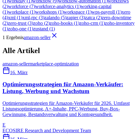
(
1
)
workday
(
1
)
workflow
(
9
)
workflow-automation
(
1
)
workflows
(
2
)
workforce
(
7
)
workforce-analytics
(
1
)
working-capital
(
1
)
workplace
(
1
)
workshops
(
1
)
workspace
(
1
)
wps-payroll
(
1
)
xero
(
4
)
xml
(
1
)
xml-rpc
(
3
)
zalando
(
5
)
zapier
(
3
)
zatca
(
2
)
zero-downtime
(
2
)
zero-trust
(
3
)
zoho
(
2
)
zoho-books
(
1
)
zoho-crm
(
1
)
zoho-inventory
(
1
)
zoho-one
(
1
)
zustand
(
1
)
1 Ergebnis
amazon-seller
Alle Artikel
amazon-seller
marketplace-optimization
16. März
Optimierungsstrategien für Amazon-Verkäufer:
Listung, Werbung und Wachstum
Optimierungsstrategien für Amazon-Verkäufer für 2026. Umfasst
Listungsoptimierung, A+-Inhalte, PPC-Werbung, Buy-Box-
Gewinnung, Bestandsverwaltung und Kontogesundheit.
E
ECOSIRE Research and Development Team