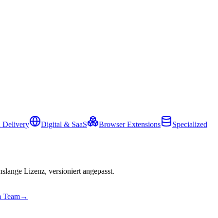
 Delivery
Digital & SaaS
Browser Extensions
Specialized
slange Lizenz, versioniert angepasst.
em Team
→