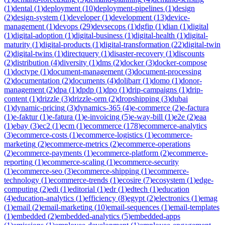
(
1
)
dental
(
1
)
deployment
(
10
)
deployment-pipelines
(
1
)
design
(
2
)
design-system
(
1
)
developer
(
1
)
development
(
13
)
device-
management
(
1
)
devops
(
29
)
devsecops
(
1
)
dgfip
(
1
)
dian
(
1
)
digital
(
1
)
digital-adoption
(
1
)
digital-business
(
1
)
digital-health
(
1
)
digital-
maturity
(
1
)
digital-products
(
1
)
digital-transformation
(
22
)
digital-twin
(
2
)
digital-twins
(
1
)
directquery
(
1
)
disaster-recovery
(
1
)
discounts
(
2
)
distribution
(
4
)
diversity
(
1
)
dms
(
2
)
docker
(
3
)
docker-compose
(
1
)
doctype
(
1
)
document-management
(
3
)
document-processing
(
2
)
documentation
(
2
)
documents
(
4
)
dolibarr
(
1
)
domo
(
1
)
donor-
management
(
2
)
dpa
(
1
)
dpdp
(
1
)
dpo
(
1
)
drip-campaigns
(
1
)
drip-
content
(
1
)
drizzle
(
3
)
drizzle-orm
(
2
)
dropshipping
(
3
)
dubai
(
1
)
dynamic-pricing
(
3
)
dynamics-365
(
4
)
e-commerce
(
2
)
e-factura
(
1
)
e-faktur
(
1
)
e-fatura
(
1
)
e-invoicing
(
5
)
e-way-bill
(
1
)
e2e
(
2
)
eaa
(
1
)
ebay
(
3
)
ec2
(
1
)
ecm
(
1
)
ecommerce
(
178
)
ecommerce-analytics
(
3
)
ecommerce-costs
(
1
)
ecommerce-logistics
(
1
)
ecommerce-
marketing
(
2
)
ecommerce-metrics
(
2
)
ecommerce-operations
(
2
)
ecommerce-payments
(
1
)
ecommerce-platform
(
2
)
ecommerce-
reporting
(
1
)
ecommerce-scaling
(
1
)
ecommerce-security
(
1
)
ecommerce-seo
(
3
)
ecommerce-shipping
(
1
)
ecommerce-
technology
(
1
)
ecommerce-trends
(
1
)
ecosire
(
7
)
ecosystem
(
1
)
edge-
computing
(
2
)
edi
(
1
)
editorial
(
1
)
edr
(
1
)
edtech
(
1
)
education
(
4
)
education-analytics
(
1
)
efficiency
(
8
)
egypt
(
2
)
electronics
(
1
)
emag
(
1
)
email
(
2
)
email-marketing
(
10
)
email-sequences
(
1
)
email-templates
(
1
)
embedded
(
2
)
embedded-analytics
(
5
)
embedded-apps