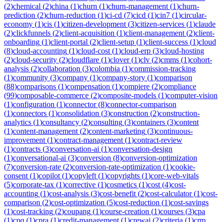
(
2
)
chemical
(
2
)
china
(
1
)
churn
(
1
)
churn-management
(
1
)
churn-
prediction
(
2
)
churn-reduction
(
1
)
ci-cd
(
7
)
cicd
(
1
)
cin7
(
1
)
circular-
economy
(
1
)
cis
(
1
)
citizen-development
(
3
)
citizen-services
(
1
)
claude
(
2
)
clickfunnels
(
2
)
client-acquisition
(
1
)
client-management
(
2
)
client-
onboarding
(
1
)
client-portal
(
2
)
client-setup
(
1
)
client-success
(
1
)
cloud
(
8
)
cloud-accounting
(
1
)
cloud-cost
(
1
)
cloud-erp
(
3
)
cloud-hosting
(
2
)
cloud-security
(
2
)
cloudflare
(
1
)
clover
(
1
)
clv
(
2
)
cmms
(
1
)
cohort-
analysis
(
2
)
collaboration
(
3
)
colombia
(
1
)
commission-tracking
(
1
)
community
(
3
)
company
(
1
)
company-story
(
1
)
comparison
(
88
)
comparisons
(
1
)
compensation
(
1
)
compiere
(
2
)
compliance
(
99
)
composable-commerce
(
2
)
composite-models
(
1
)
computer-vision
(
1
)
configuration
(
1
)
connector
(
8
)
connector-comparison
(
1
)
connectors
(
1
)
consolidation
(
3
)
construction
(
2
)
construction-
analytics
(
1
)
consultancy
(
2
)
consulting
(
3
)
containers
(
3
)
content
(
1
)
content-management
(
2
)
content-marketing
(
3
)
continuous-
improvement
(
1
)
contract-management
(
1
)
contract-review
(
1
)
contracts
(
3
)
conversation-ai
(
1
)
conversation-design
(
1
)
conversational-ai
(
3
)
conversion
(
8
)
conversion-optimization
(
7
)
conversion-rate
(
2
)
conversion-rate-optimization
(
1
)
cookie-
consent
(
1
)
copilot
(
1
)
copyleft
(
1
)
copyrights
(
1
)
core-web-vitals
(
5
)
corporate-tax
(
1
)
corrective
(
1
)
cosmetics
(
1
)
cost
(
4
)
cost-
accounting
(
1
)
cost-analysis
(
3
)
cost-benefit
(
2
)
cost-calculator
(
1
)
cost-
comparison
(
2
)
cost-optimization
(
5
)
cost-reduction
(
1
)
cost-savings
(
1
)
cost-tracking
(
2
)
coupang
(
1
)
course-creation
(
1
)
courses
(
3
)
cpa
(
1
)
cpq
(
1
)
cpra
(
1
)
credit-management
(
1
)
crewai
(
2
)
criteria
(
1
)
crm