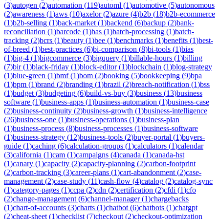
(
3
)
autogen
(
2
)
automation
(
119
)
automl
(
1
)
automotive
(
5
)
autonomous
(
2
)
awareness
(
1
)
aws
(
10
)
axelor
(
2
)
azure
(
4
)
b2b
(
18
)
b2b-ecommerce
(
1
)
b2b-selling
(
1
)
back-market
(
1
)
backend
(
6
)
backup
(
2
)
bank-
reconciliation
(
1
)
barcode
(
1
)
bas
(
1
)
batch-processing
(
1
)
batch-
tracking
(
2
)
bcrs
(
1
)
beauty
(
1
)
bee
(
1
)
benchmarks
(
1
)
benefits
(
1
)
best-
of-breed
(
1
)
best-practices
(
6
)
bi-comparison
(
8
)
bi-tools
(
1
)
bias
(
1
)
big-4
(
1
)
bigcommerce
(
3
)
bigquery
(
1
)
billable-hours
(
1
)
billing
(
7
)
bir
(
1
)
black-friday
(
1
)
block-editor
(
1
)
blockchain
(
1
)
blog-strategy
(
1
)
blue-green
(
1
)
bmf
(
1
)
bom
(
2
)
booking
(
5
)
bookkeeping
(
9
)
bpa
(
1
)
bpm
(
1
)
brand
(
2
)
branding
(
1
)
brazil
(
2
)
breach-notification
(
1
)
bss
(
1
)
budget
(
3
)
budgeting
(
6
)
build-vs-buy
(
3
)
business
(
13
)
business
software
(
1
)
business-apps
(
1
)
business-automation
(
1
)
business-case
(
2
)
business-continuity
(
2
)
business-growth
(
1
)
business-intelligence
(
26
)
business-one
(
1
)
business-operations
(
1
)
business-plan
(
1
)
business-process
(
8
)
business-processes
(
1
)
business-software
(
1
)
business-strategy
(
12
)
business-tools
(
2
)
buyer-portal
(
1
)
buyers-
guide
(
1
)
caching
(
6
)
calculation-groups
(
1
)
calculators
(
1
)
calendar
(
3
)
california
(
1
)
cam
(
1
)
campaigns
(
4
)
canada
(
1
)
canada-hst
(
1
)
canary
(
1
)
capacity
(
2
)
capacity-planning
(
2
)
carbon-footprint
(
2
)
carbon-tracking
(
3
)
career-plans
(
1
)
cart-abandonment
(
2
)
case-
management
(
2
)
case-study
(
11
)
cash-flow
(
4
)
catalog
(
2
)
catalog-sync
(
1
)
category-pages
(
1
)
ccpa
(
2
)
cdn
(
2
)
certification
(
2
)
cfdi
(
1
)
cfo
(
2
)
change-management
(
6
)
channel-manager
(
1
)
chargebacks
(
1
)
chart-of-accounts
(
3
)
charts
(
1
)
chatbot
(
6
)
chatbots
(
1
)
chatgpt
(
2
)
cheat-sheet
(
1
)
checklist
(
7
)
checkout
(
2
)
checkout-optimization