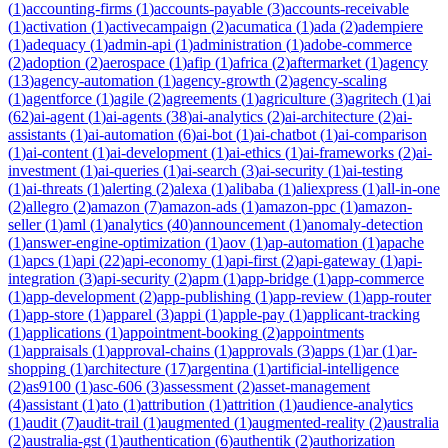
(
1
)
accounting-firms
(
1
)
accounts-payable
(
3
)
accounts-receivable
(
1
)
activation
(
1
)
activecampaign
(
2
)
acumatica
(
1
)
ada
(
2
)
adempiere
(
1
)
adequacy
(
1
)
admin-api
(
1
)
administration
(
1
)
adobe-commerce
(
2
)
adoption
(
2
)
aerospace
(
1
)
afip
(
1
)
africa
(
2
)
aftermarket
(
1
)
agency
(
13
)
agency-automation
(
1
)
agency-growth
(
2
)
agency-scaling
(
1
)
agentforce
(
1
)
agile
(
2
)
agreements
(
1
)
agriculture
(
3
)
agritech
(
1
)
ai
(
62
)
ai-agent
(
1
)
ai-agents
(
38
)
ai-analytics
(
2
)
ai-architecture
(
2
)
ai-
assistants
(
1
)
ai-automation
(
6
)
ai-bot
(
1
)
ai-chatbot
(
1
)
ai-comparison
(
1
)
ai-content
(
1
)
ai-development
(
1
)
ai-ethics
(
1
)
ai-frameworks
(
2
)
ai-
investment
(
1
)
ai-queries
(
1
)
ai-search
(
3
)
ai-security
(
1
)
ai-testing
(
1
)
ai-threats
(
1
)
alerting
(
2
)
alexa
(
1
)
alibaba
(
1
)
aliexpress
(
1
)
all-in-one
(
2
)
allegro
(
2
)
amazon
(
7
)
amazon-ads
(
1
)
amazon-ppc
(
1
)
amazon-
seller
(
1
)
aml
(
1
)
analytics
(
40
)
announcement
(
1
)
anomaly-detection
(
1
)
answer-engine-optimization
(
1
)
aov
(
1
)
ap-automation
(
1
)
apache
(
1
)
apcs
(
1
)
api
(
22
)
api-economy
(
1
)
api-first
(
2
)
api-gateway
(
1
)
api-
integration
(
3
)
api-security
(
2
)
apm
(
1
)
app-bridge
(
1
)
app-commerce
(
1
)
app-development
(
2
)
app-publishing
(
1
)
app-review
(
1
)
app-router
(
1
)
app-store
(
1
)
apparel
(
3
)
appi
(
1
)
apple-pay
(
1
)
applicant-tracking
(
1
)
applications
(
1
)
appointment-booking
(
2
)
appointments
(
1
)
appraisals
(
1
)
approval-chains
(
1
)
approvals
(
3
)
apps
(
1
)
ar
(
1
)
ar-
shopping
(
1
)
architecture
(
17
)
argentina
(
1
)
artificial-intelligence
(
2
)
as9100
(
1
)
asc-606
(
3
)
assessment
(
2
)
asset-management
(
4
)
assistant
(
1
)
ato
(
1
)
attribution
(
1
)
attrition
(
1
)
audience-analytics
(
1
)
audit
(
7
)
audit-trail
(
1
)
augmented
(
1
)
augmented-reality
(
2
)
australia
(
2
)
australia-gst
(
1
)
authentication
(
6
)
authentik
(
2
)
authorization