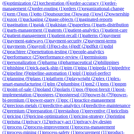
(
6
)
optimization
(
21
)
orchestration
(
6
)
order-accuracy
(
1
)
order-
management
(
2
)
order-routing
(
1
)
orders
(
1
)
organizational-change
(
1
)
orm
(
3
)
oss
(
1
)
otto
(
3
)
outsourcing
(
3
)
owasp
(
1
)
owl
(
2
)
ownership
(
1
)
ozon
(
1
)
packaging
(
2
)
page-objects
(
1
)
paginated-reports
(
1
)
pagination
(
1
)
pajak
(
1
)
pakistan
(
2
)
paperless
(
1
)
parts-distribution
(
1
)
parts-management
(
1
)
patents
(
1
)
patient-analytics
(
1
)
patient-care
(
2
)
patient-management
(
1
)
patient-recall
(
1
)
patterns
(
5
)
payment
(
1
)
payment-gateways
(
1
)
payment-security
(
2
)
payment-terms
(
1
)
payments
(
5
)
payroll
(
18
)
pci-dss
(
4
)
pdf
(
2
)
pdfkit
(
1
)
pdpl
(
2
)
peachtree
(
2
)
penetration-testing
(
1
)
people-analytics
(
2
)
performance
(
25
)
performance-review
(
1
)
permissions
(
1
)
personalization
(
5
)
pharma
(
4
)
pharmaceutical
(
2
)
philippines
(
1
)
phishing
(
1
)
pick-pack-ship
(
1
)
pim
(
1
)
pipa
(
1
)
pipeda
(
1
)
pipedrive
(
2
)
pipeline
(
9
)
pipeline-automation
(
1
)
pipl
(
1
)
pixel-perfect
(
1
)
planning
(
9
)
plans
(
1
)
platform
(
3
)
playwright
(
2
)
plex
(
1
)
plex-
smart-manufacturing
(
1
)
plm
(
2
)
plumbing
(
1
)
pm2
(
1
)
pms
(
1
)
pnpm
(
1
)
point-of-sale
(
3
)
poland
(
3
)
polaris
(
1
)
pos
(
9
)
post-brexit
(
1
)
post-
implementation
(
2
)
postgres
(
2
)
postgresql
(
10
)
power-bi
(
79
)
power-
bi-premium
(
1
)
power-query
(
1
)
ppc
(
1
)
practice-management
(
2
)
precious-metals
(
1
)
predictive-analytics
(
4
)
predictive-maintenance
(
2
)
premium
(
2
)
preparation
(
1
)
prestashop
(
1
)
preventive
(
1
)
pricelists
(
1
)
pricing
(
19
)
pricing-optimization
(
1
)
pricing-strategy
(
3
)
printing
(
1
)
prisma
(
1
)
privacy
(
12
)
privacy-act
(
1
)
privacy-by-design
(
1
)
process
(
2
)
process-improvement
(
1
)
process-management
(
1
)
process-mining
(
1
)
process-safety
(
1
)
procurement
(
11
)
product-