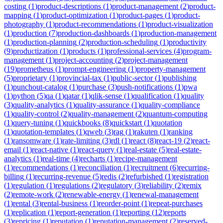
costing
(
1
)
product-descriptions
(
1
)
product-management
(
2
)
product-
mapping
(
1
)
product-optimization
(
1
)
product-pages
(
1
)
product-
photography
(
1
)
product-recommendations
(
1
)
product-visualization
(
1
)
production
(
7
)
production-dashboards
(
1
)
production-management
(
1
)
production-planning
(
2
)
production-scheduling
(
1
)
productivity
(
9
)
productization
(
1
)
products
(
1
)
professional-services
(
4
)
program-
management
(
1
)
project-accounting
(
2
)
project-management
(
19
)
prometheus
(
1
)
prompt-engineering
(
1
)
property-management
(
5
)
proprietary
(
1
)
provincial-tax
(
1
)
public-sector
(
1
)
publishing
(
1
)
punchout-catalog
(
1
)
purchase
(
3
)
push-notifications
(
1
)
pwa
(
1
)
python
(
5
)
qa
(
1
)
qatar
(
1
)
qlik-sense
(
1
)
qualification
(
1
)
quality
(
3
)
quality-analytics
(
1
)
quality-assurance
(
1
)
quality-compliance
(
1
)
quality-control
(
2
)
quality-management
(
2
)
quantum-computing
(
1
)
query-tuning
(
1
)
quickbooks
(
8
)
quickstart
(
1
)
quotation
(
1
)
quotation-templates
(
1
)
qweb
(
3
)
rag
(
1
)
rakuten
(
1
)
ranking
(
1
)
ransomware
(
1
)
rate-limiting
(
3
)
rdl
(
1
)
react
(
8
)
react-19
(
2
)
react-
email
(
1
)
react-native
(
1
)
react-query
(
1
)
real-estate
(
5
)
real-estate-
analytics
(
1
)
real-time
(
4
)
recharts
(
1
)
recipe-management
(
1
)
recommendations
(
1
)
reconciliation
(
1
)
recruitment
(
6
)
recurring-
billing
(
1
)
recurring-revenue
(
5
)
redis
(
2
)
refurbished
(
1
)
registration
(
1
)
regulation
(
1
)
regulations
(
2
)
regulatory
(
3
)
reliability
(
2
)
remix
(
2
)
remote-work
(
2
)
renewable-energy
(
1
)
renewal-management
(
1
)
rental
(
3
)
rental-business
(
1
)
reorder-point
(
1
)
repeat-purchases
(
1
)
replication
(
1
)
report-generation
(
1
)
reporting
(
12
)
reports
(
3
)
repricing
(
1
)
reputation
(
1
)
reputation-management
(
2
)
reserved-