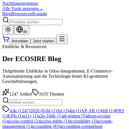
Nachfrageprognose
Alle Tools anzeigen
→
Blog
Ressourcen
Kontakt
de
Anmelden
Jetzt starten
Einblicke & Ressourcen
Der ECOSIRE Blog
Tiefgehende Einblicke in Odoo-Integrationen, E-Commerce-
Automatisierung und die Technologie hinter KI-gestützten
Geschäftslösungen.
1247
Artikel
1635
Themen
Alle (1247)
2026
(
6
)
3d
(
1
)
3pl
(
3
)
4pl
(
1
)
AP-AR
(
1
)
HR
(
1
)
IFRS
(
1
)
KPIs
(
1
)
a11y
(
1
)
a2p-10dlc
(
1
)
ab-testing
(
5
)
about-ecosire
(
1
)
access-control
(
2
)
access-rights
(
1
)
accessibility
(
3
)
account-
management
(
1
)
accounting
(
83
)
accounting-comparison