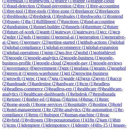
(
1
)
formulas
(
1
)
framework
(
2
)
france
(
1
)
frappe
(
4
)
frappe-cloud
(
1
)
fraud-detection
(
2
)
fraud-prevention
(
2
)
free
(
1
)
free-accounting
(
1
)
free-tool
(
1
)
free-tools
(
1
)
free-zone
(
1
)
freelancer
(
2
)
freelancers
(
1
)
freshbooks
(
2
)
freshdesk
(
1
)
freshsales
(
1
)
freshworks
(
1
)
frontend
(
3
)
fruugo
(
1
)
fta
(
1
)
fulfillment
(
7
)
functions
(
2
)
fund-accounting
(
2
)
fundraising
(
1
)
funnel-builder
(
2
)
funnels
(
4
)
furniture
(
2
)
future
(
3
)
future-of-work
(
1
)
gantt
(
1
)
gateway
(
1
)
gateways
(
1
)
gcc
(
1
)
gcp
(
2
)
gdpr
(
12
)
gds
(
1
)
gemini
(
1
)
general-ai
(
1
)
generation
(
1
)
generative-
ai
(
2
)
geo
(
1
)
germany
(
23
)
getting-started
(
1
)
github-actions
(
3
)
global
(
3
)
global-compliance
(
1
)
global-ecommerce
(
1
)
global-expansion
(
1
)
global-operations
(
1
)
gmp
(
2
)
go-live
(
2
)
gobd
(
1
)
gohighlevel
(
76
)
google
(
1
)
google-analytics
(
2
)
google-business
(
1
)
google-
business-profile
(
1
)
google-cloud
(
2
)
google-pay
(
1
)
google-reviews
(
1
)
governance
(
8
)
government
(
3
)
gpt
(
1
)
grafana
(
1
)
grants
(
2
)
graphql
(
3
)
green-it
(
1
)
green-warehouse
(
1
)
gri
(
2
)
growing-business
(
1
)
growth
(
1
)
grpc
(
1
)
gst
(
7
)
gta
(
1
)
guide
(
43
)
gxp
(
2
)
gym
(
1
)
haccp
(
2
)
handmade
(
3
)
hardening
(
2
)
hardware
(
1
)
hcm
(
1
)
headless
(
4
)
headless-commerce
(
3
)
headless-erp
(
1
)
healthcare
(
9
)
healthcare-
analytics
(
1
)
healthcare-dashboards
(
1
)
helpdesk
(
7
)
hepsiburada
(
1
)
hetzner
(
1
)
higher-ed
(
1
)
hipaa
(
5
)
hiring
(
4
)
hmac
(
1
)
hmrc
(
2
)
home-goods
(
1
)
home-services
(
1
)
hospitality
(
5
)
hosting
(
3
)
hotel
(
1
)
hotel-management
(
1
)
hr
(
20
)
hr-analytics
(
2
)
hr-automation
(
1
)
hr-
compliance
(
1
)
hrms
(
1
)
hubspot
(
7
)
human-machine
(
1
)
hvac
(
2
)
hybrid
(
1
)
hydrogen
(
3
)
hyperautomation
(
1
)
i18n
(
2
)
iam
(
1
)
ibm
(
1
)
icms
(
1
)
idempiere
(
1
)
idempotency
(
1
)
identity
(
4
)
ifrs-15
(
1
)
image-