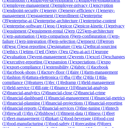
(
1
)
emissions
(
1
)
employee-development
(
1
)
employee-engagement
(
1
)
employee-management
(
3
)
employee-privacy
(
1
)
encryption
(
1
)
endpoint-security
(
1
)
energy
(
3
)
energy-efficiency
(
1
)
energy-
management
(
1
)
engagement
(
1
)
enrollment
(
2
)
enterprise
(
39
)
enterprise-ai
(
2
)
enterprise-architecture
(
1
)
enterprise-content
(
1
)
enterprise-software
(
1
)
eoq
(
1
)
epicor
(
2
)
epicor-kinetic
(
1
)
eprivacy
(
1
)
equipment
(
2
)
equipment-rental
(
2
)
erp
(
225
)
erp-architecture
(
1
)
erp-automation
(
1
)
erp-comparison
(
9
)
erp-configuration
(
1
)
erp-
failure
(
1
)
erp-integration
(
8
)
erp-selection
(
2
)
erpnext
(
18
)
errors
(
40
)
esg
(
5
)
esg-reporting
(
2
)
esignature
(
1
)
eta
(
2
)
ethical-sourcing
(
1
)
ethics
(
1
)
etims
(
1
)
etl
(
5
)
etsy
(
3
)
eu
(
2
)
eu-ai-act
(
1
)
europe
(
2
)
evaluation
(
3
)
event-management
(
2
)
events
(
1
)
excel
(
3
)
exchanges
(
1
)
executive-reporting
(
1
)
expansion
(
1
)
expectations
(
1
)
expo
(
1
)
export-compliance
(
1
)
extensibility
(
2
)
fabric
(
1
)
facebook
(
1
)
facebook-shops
(
1
)
factory-floor
(
1
)
faire
(
1
)
farm-management
(
1
)
fashion
(
6
)
fattura-elettronica
(
1
)
fba
(
1
)
fbr
(
2
)
fda
(
1
)
fda-
compliance
(
3
)
features
(
1
)
fec
(
1
)
fedramp
(
1
)
field-management
(
1
)
field-service
(
1
)
fill-rate
(
1
)
finance
(
10
)
financial-analysis
(
2
)
financial-analytics
(
2
)
financial-close
(
2
)
financial-crime
(
1
)
financial-dashboard
(
1
)
financial-management
(
1
)
financial-metrics
(
1
)
financial-planning
(
1
)
financial-projections
(
1
)
financial-reporting
(
4
)
financial-reports
(
2
)
financial-services
(
3
)
fine-tuning
(
1
)
fintech
(
3
)
firewall
(
1
)
firs
(
2
)
fishbowl
(
1
)
fitment-data
(
1
)
fitness
(
1
)
fleet
(
1
)
fleet-management
(
1
)
flipkart
(
2
)
food-beverage
(
4
)
food-cost
(
1
)
food-manufacturing
(
1
)
food-safety
(
1
)
forecasting
(
9
)
forex