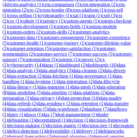
(
44
)
crm-analytics
(
1
)
crm-comparison
(
5
)
crm-integration
(
2
)
crm-
migration
(
2
)
cro
(
2
)
cross-border
(
8
)
cross-platform
(
1
)
cross-sell
(
1
)
cross-selling
(
1
)
cryptography
(
1
)
csat
(
1
)
cspm
(
1
)
csrd
(
3
)
css
(
2
)
csv
(
1
)
culture
(
1
)
currency
(
1
)
custom-agents
(
1
)
custom-checkout
(
1
)
custom-development
(
1
)
custom-fields
(
1
)
custom-module
(
1
)
custom-orders
(
2
)
custom-skills
(
2
)
customer-analytics
(
2
)
customer-data
(
1
)
customer-engagement
(
3
)
customer-experience
(
5
)
customer-health
(
1
)
customer-journey
(
1
)
customer-lifetime-value
(
3
)
customer-retention
(
5
)
customer-satisfaction
(
1
)
customer-
segmentation
(
2
)
customer-service
(
7
)
customer-success
(
5
)
customer-
support
(
7
)
customization
(
5
)
customs
(
1
)
cutover
(
2
)
cx
(
1
)
cybersecurity
(
14
)
daraz
(
1
)
dashboard
(
2
)
dashboards
(
16
)
data
(
5
)
data-analysis
(
3
)
data-analytics
(
3
)
data-cleanup
(
2
)
data-driven
(
3
)
data-extraction
(
2
)
data-fetching
(
1
)
data-governance
(
1
)
data-
handling
(
1
)
data-hygiene
(
1
)
data-integration
(
2
)
data-lifecycle
(
1
)
data-literacy
(
1
)
data-mapping
(
1
)
data-mesh
(
1
)
data-migration
(
8
)
data-modeling
(
5
)
data-pipeline
(
1
)
data-platform
(
2
)
data-
preparation
(
1
)
data-privacy
(
4
)
data-protection
(
14
)
data-quality
(
4
)
data-refresh
(
2
)
data-residency
(
2
)
data-retention
(
1
)
data-transfer
(
4
)
data-visualization
(
5
)
data-warehouse
(
2
)
database
(
7
)
dataflows
(
1
)
datev
(
1
)
dawn
(
1
)
dax
(
7
)
deal-management
(
1
)
dealer
(
1
)
debugging
(
1
)
decentralized
(
1
)
decision
(
1
)
decision-framework
(
1
)
decision-making
(
1
)
decision-matrix
(
1
)
decision-tree
(
1
)
decorators
(
1
)
defect-detection
(
1
)
deliverability
(
1
)
delivery
(
1
)
delmiaworks
(
1
)
demand-forecasting
(
3
)
demand-planning
(
4
)
demand-sensing