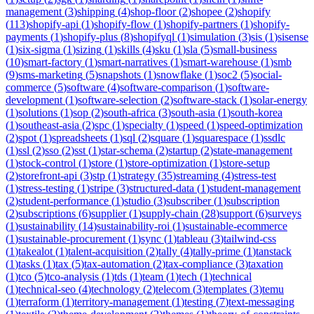
management
(
3
)
shipping
(
4
)
shop-floor
(
2
)
shopee
(
2
)
shopify
(
113
)
shopify-api
(
1
)
shopify-flow
(
1
)
shopify-partners
(
1
)
shopify-
payments
(
1
)
shopify-plus
(
8
)
shopifyql
(
1
)
simulation
(
3
)
sis
(
1
)
sisense
(
1
)
six-sigma
(
1
)
sizing
(
1
)
skills
(
4
)
sku
(
1
)
sla
(
5
)
small-business
(
10
)
smart-factory
(
1
)
smart-narratives
(
1
)
smart-warehouse
(
1
)
smb
(
9
)
sms-marketing
(
5
)
snapshots
(
1
)
snowflake
(
1
)
soc2
(
5
)
social-
commerce
(
5
)
software
(
4
)
software-comparison
(
1
)
software-
development
(
1
)
software-selection
(
2
)
software-stack
(
1
)
solar-energy
(
1
)
solutions
(
1
)
sop
(
2
)
south-africa
(
3
)
south-asia
(
1
)
south-korea
(
1
)
southeast-asia
(
2
)
spc
(
1
)
specialty
(
1
)
speed
(
1
)
speed-optimization
(
2
)
spot
(
1
)
spreadsheets
(
1
)
sql
(
2
)
square
(
1
)
squarespace
(
1
)
ssdlc
(
1
)
ssl
(
2
)
sso
(
2
)
sst
(
1
)
star-schema
(
2
)
startup
(
2
)
state-management
(
1
)
stock-control
(
1
)
store
(
1
)
store-optimization
(
1
)
store-setup
(
2
)
storefront-api
(
3
)
stp
(
1
)
strategy
(
35
)
streaming
(
4
)
stress-test
(
1
)
stress-testing
(
1
)
stripe
(
3
)
structured-data
(
1
)
student-management
(
2
)
student-performance
(
1
)
studio
(
3
)
subscriber
(
1
)
subscription
(
2
)
subscriptions
(
6
)
supplier
(
1
)
supply-chain
(
28
)
support
(
6
)
surveys
(
1
)
sustainability
(
14
)
sustainability-roi
(
1
)
sustainable-ecommerce
(
1
)
sustainable-procurement
(
1
)
sync
(
1
)
tableau
(
3
)
tailwind-css
(
1
)
takealot
(
1
)
talent-acquisition
(
2
)
tally
(
4
)
tally-prime
(
1
)
tanstack
(
1
)
tasks
(
1
)
tax
(
5
)
tax-automation
(
2
)
tax-compliance
(
3
)
taxation
(
1
)
tco
(
5
)
tco-analysis
(
1
)
tds
(
1
)
team
(
1
)
tech
(
1
)
technical
(
1
)
technical-seo
(
4
)
technology
(
2
)
telecom
(
3
)
templates
(
3
)
temu
(
1
)
terraform
(
1
)
territory-management
(
1
)
testing
(
7
)
text-messaging