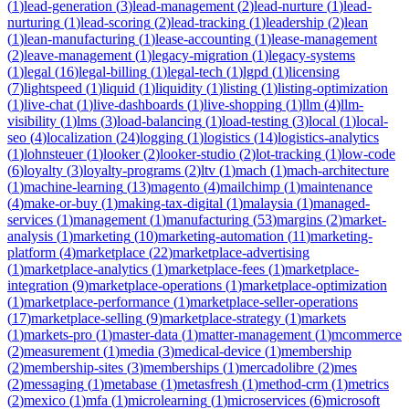
(
1
)
lead-generation
(
3
)
lead-management
(
2
)
lead-nurture
(
1
)
lead-
nurturing
(
1
)
lead-scoring
(
2
)
lead-tracking
(
1
)
leadership
(
2
)
lean
(
1
)
lean-manufacturing
(
1
)
lease-accounting
(
1
)
lease-management
(
2
)
leave-management
(
1
)
legacy-migration
(
1
)
legacy-systems
(
1
)
legal
(
16
)
legal-billing
(
1
)
legal-tech
(
1
)
lgpd
(
1
)
licensing
(
7
)
lightspeed
(
1
)
liquid
(
1
)
liquidity
(
1
)
listing
(
1
)
listing-optimization
(
1
)
live-chat
(
1
)
live-dashboards
(
1
)
live-shopping
(
1
)
llm
(
4
)
llm-
visibility
(
1
)
lms
(
3
)
load-balancing
(
1
)
load-testing
(
3
)
local
(
1
)
local-
seo
(
4
)
localization
(
24
)
logging
(
1
)
logistics
(
14
)
logistics-analytics
(
1
)
lohnsteuer
(
1
)
looker
(
2
)
looker-studio
(
2
)
lot-tracking
(
1
)
low-code
(
6
)
loyalty
(
3
)
loyalty-programs
(
2
)
ltv
(
1
)
mach
(
1
)
mach-architecture
(
1
)
machine-learning
(
13
)
magento
(
4
)
mailchimp
(
1
)
maintenance
(
4
)
make-or-buy
(
1
)
making-tax-digital
(
1
)
malaysia
(
1
)
managed-
services
(
1
)
management
(
1
)
manufacturing
(
53
)
margins
(
2
)
market-
analysis
(
1
)
marketing
(
10
)
marketing-automation
(
11
)
marketing-
platform
(
4
)
marketplace
(
22
)
marketplace-advertising
(
1
)
marketplace-analytics
(
1
)
marketplace-fees
(
1
)
marketplace-
integration
(
9
)
marketplace-operations
(
1
)
marketplace-optimization
(
1
)
marketplace-performance
(
1
)
marketplace-seller-operations
(
17
)
marketplace-selling
(
9
)
marketplace-strategy
(
1
)
markets
(
1
)
markets-pro
(
1
)
master-data
(
1
)
matter-management
(
1
)
mcommerce
(
2
)
measurement
(
1
)
media
(
3
)
medical-device
(
1
)
membership
(
2
)
membership-sites
(
3
)
memberships
(
1
)
mercadolibre
(
2
)
mes
(
2
)
messaging
(
1
)
metabase
(
1
)
metasfresh
(
1
)
method-crm
(
1
)
metrics
(
2
)
mexico
(
1
)
mfa
(
1
)
microlearning
(
1
)
microservices
(
6
)
microsoft