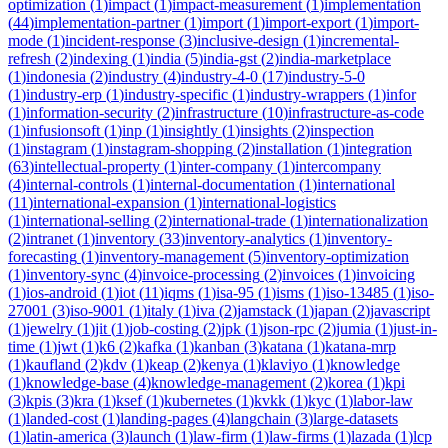
optimization
(
1
)
impact
(
1
)
impact-measurement
(
1
)
implementation
(
44
)
implementation-partner
(
1
)
import
(
1
)
import-export
(
1
)
import-
mode
(
1
)
incident-response
(
3
)
inclusive-design
(
1
)
incremental-
refresh
(
2
)
indexing
(
1
)
india
(
5
)
india-gst
(
2
)
india-marketplace
(
1
)
indonesia
(
2
)
industry
(
4
)
industry-4-0
(
17
)
industry-5-0
(
1
)
industry-erp
(
1
)
industry-specific
(
1
)
industry-wrappers
(
1
)
infor
(
1
)
information-security
(
2
)
infrastructure
(
10
)
infrastructure-as-code
(
1
)
infusionsoft
(
1
)
inp
(
1
)
insightly
(
1
)
insights
(
2
)
inspection
(
1
)
instagram
(
1
)
instagram-shopping
(
2
)
installation
(
1
)
integration
(
63
)
intellectual-property
(
1
)
inter-company
(
1
)
intercompany
(
4
)
internal-controls
(
1
)
internal-documentation
(
1
)
international
(
11
)
international-expansion
(
1
)
international-logistics
(
1
)
international-selling
(
2
)
international-trade
(
1
)
internationalization
(
2
)
intranet
(
1
)
inventory
(
33
)
inventory-analytics
(
1
)
inventory-
forecasting
(
1
)
inventory-management
(
5
)
inventory-optimization
(
1
)
inventory-sync
(
4
)
invoice-processing
(
2
)
invoices
(
1
)
invoicing
(
1
)
ios-android
(
1
)
iot
(
11
)
iqms
(
1
)
isa-95
(
1
)
isms
(
1
)
iso-13485
(
1
)
iso-
27001
(
3
)
iso-9001
(
1
)
italy
(
1
)
iva
(
2
)
jamstack
(
1
)
japan
(
2
)
javascript
(
1
)
jewelry
(
1
)
jit
(
1
)
job-costing
(
2
)
jpk
(
1
)
json-rpc
(
2
)
jumia
(
1
)
just-in-
time
(
1
)
jwt
(
1
)
k6
(
2
)
kafka
(
1
)
kanban
(
3
)
katana
(
1
)
katana-mrp
(
1
)
kaufland
(
2
)
kdv
(
1
)
keap
(
2
)
kenya
(
1
)
klaviyo
(
1
)
knowledge
(
1
)
knowledge-base
(
4
)
knowledge-management
(
2
)
korea
(
1
)
kpi
(
3
)
kpis
(
3
)
kra
(
1
)
ksef
(
1
)
kubernetes
(
1
)
kvkk
(
1
)
kyc
(
1
)
labor-law
(
1
)
landed-cost
(
1
)
landing-pages
(
4
)
langchain
(
3
)
large-datasets
(
1
)
latin-america
(
3
)
launch
(
1
)
law-firm
(
1
)
law-firms
(
1
)
lazada
(
1
)
lcp