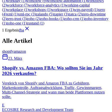
(
1
)
workday
(
1
)
workflow
(
9
)
workflow-automation
(
1
)
workflows
(
2
)
workforce
(
7
)
workforce-analytics
(
1
)
working-capital
(
1
)
workplace
(
1
)
workshops
(
1
)
workspace
(
1
)
wps-payroll
(
1
)
xero
(
4
)
xml
(
1
)
xml-rpc
(
3
)
zalando
(
5
)
zapier
(
3
)
zatca
(
2
)
zero-downtime
(
2
)
zero-trust
(
3
)
zoho
(
2
)
zoho-books
(
1
)
zoho-crm
(
1
)
zoho-inventory
(
1
)
zoho-one
(
1
)
zustand
(
1
)
1 Ergebnis
fba
Alle Artikel
shopify
amazon
23. März
Shopify vs. Amazon FBA: Wo sollten Sie im Jahr
2026 verkaufen?
Vergleich von Shopify und Amazon FBA zu Gebühren,
Markenkontrolle, Auftragsabwicklung, Traffic, Gewinnmargen,
Multi-Channel-Strategie und wann man beide Plattformen nutzen
sollte.
E
ECOSIRE Research and Development Team