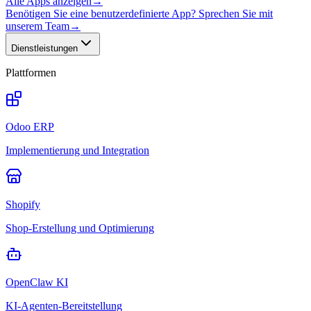
Alle Apps anzeigen
→
Benötigen Sie eine benutzerdefinierte App? Sprechen Sie mit
unserem Team
→
Dienstleistungen
Plattformen
Odoo ERP
Implementierung und Integration
Shopify
Shop-Erstellung und Optimierung
OpenClaw KI
KI-Agenten-Bereitstellung