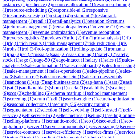
instances
(
1
)
resilience
(
2
)
resource-allocation
(
1
)
resource-planning
(
1
)
resource-scheduling
(
2
)
responsible-ai
(
2
)
responsive
(
2
)
responsive-design
(
1
)
rest-api
(
4
)
restaurant
(
5
)
restaurant-
management
(
1
)
retail
(
13
)
retail-analytics
(
1
)
retention
(
9
)
returns
(
4
)
returns-management
(
2
)
reusable-patterns
(
1
)
revenue
(
10
)
revenue-
management
(
1
)
revenue-optimization
(
1
)
revenue-recognition
(
5
)
reverse-logistics
(
2
)
reviews
(
5
)
rfid
(
2
)
rfm
(
1
)
rfm-analysis
(
1
)
rfp
(
1
)
rfq
(
1
)
rich-results
(
1
)
risk-management
(
7
)
risk-reduction
(
1
)
rls
(
4
)
rohs
(
1
)
roi
(
34
)
roi-optimization
(
1
)
rolling-update
(
1
)
romania
(
1
)
rpa
(
3
)
rsc
(
2
)
russia
(
2
)
saas
(
25
)
saas-pricing
(
1
)
safety
(
2
)
safety-
stock
(
1
)
sage
(
1
)
sage-50
(
2
)
sage-intacct
(
1
)
salary
(
1
)
sales
(
19
)
sales-
analytics
(
3
)
sales-automation
(
1
)
sales-dashboard
(
2
)
sales-forecasting
(
1
)
sales-management
(
1
)
sales-operations
(
1
)
sales-pipeline
(
1
)
sales-
tax
(
8
)
salesforce
(
5
)
salesforce-einstein
(
1
)
salesforce-essentials
(
1
)
sanctions
(
1
)
sap
(
5
)
sap-business-one
(
2
)
sap-hana
(
1
)
sars
(
2
)
sasb
(
1
)
sat
(
1
)
saudi-arabia
(
3
)
sbom
(
1
)
scada
(
1
)
scalability
(
3
)
scaling
(
9
)
sccs
(
2
)
scheduling
(
6
)
schema-markup
(
1
)
school-management
(
1
)
screening
(
1
)
scrum
(
1
)
sdi
(
1
)
search-engine
(
1
)
search-optimization
(
2
)
seasonal-collections
(
1
)
security
(
36
)
security-training
(
1
)
segmentation
(
2
)
selection
(
1
)
self-evolving
(
1
)
self-hosted
(
1
)
self-
service
(
2
)
self-service-bi
(
2
)
seller-metrics
(
1
)
selling
(
1
)
selling-online
(
1
)
selling-platforms
(
1
)
semantic-model
(
1
)
seo
(
16
)
seo-audit
(
1
)
seo-
migration
(
1
)
server
(
1
)
server-components
(
1
)
server-sizing
(
2
)
service
(
1
)
service-contracts
(
1
)
service-efficiency
(
1
)
service-firms
(
1
)
services
(
1
)
setup
(
2
)
sgk
(
1
)
sharding
(
1
)
sharepoint
(
1
)
shein
(
1
)
shift-