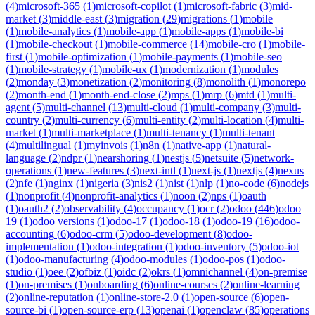
(
4
)
microsoft-365
(
1
)
microsoft-copilot
(
1
)
microsoft-fabric
(
3
)
mid-
market
(
3
)
middle-east
(
3
)
migration
(
29
)
migrations
(
1
)
mobile
(
1
)
mobile-analytics
(
1
)
mobile-app
(
1
)
mobile-apps
(
1
)
mobile-bi
(
1
)
mobile-checkout
(
1
)
mobile-commerce
(
14
)
mobile-cro
(
1
)
mobile-
first
(
1
)
mobile-optimization
(
1
)
mobile-payments
(
1
)
mobile-seo
(
1
)
mobile-strategy
(
1
)
mobile-ux
(
1
)
modernization
(
1
)
modules
(
2
)
monday
(
3
)
monetization
(
2
)
monitoring
(
8
)
monolith
(
1
)
monorepo
(
2
)
month-end
(
1
)
month-end-close
(
2
)
mps
(
1
)
mrp
(
6
)
mtd
(
1
)
multi-
agent
(
5
)
multi-channel
(
13
)
multi-cloud
(
1
)
multi-company
(
3
)
multi-
country
(
2
)
multi-currency
(
6
)
multi-entity
(
2
)
multi-location
(
4
)
multi-
market
(
1
)
multi-marketplace
(
1
)
multi-tenancy
(
1
)
multi-tenant
(
4
)
multilingual
(
1
)
myinvois
(
1
)
n8n
(
1
)
native-app
(
1
)
natural-
language
(
2
)
ndpr
(
1
)
nearshoring
(
1
)
nestjs
(
5
)
netsuite
(
5
)
network-
operations
(
1
)
new-features
(
3
)
next-intl
(
1
)
next-js
(
1
)
nextjs
(
4
)
nexus
(
2
)
nfe
(
1
)
nginx
(
1
)
nigeria
(
3
)
nis2
(
1
)
nist
(
1
)
nlp
(
1
)
no-code
(
6
)
nodejs
(
1
)
nonprofit
(
4
)
nonprofit-analytics
(
1
)
noon
(
2
)
nps
(
1
)
oauth
(
1
)
oauth2
(
2
)
observability
(
4
)
occupancy
(
1
)
ocr
(
2
)
odoo
(
446
)
odoo
19
(
1
)
odoo versions
(
1
)
odoo-17
(
1
)
odoo-18
(
1
)
odoo-19
(
16
)
odoo-
accounting
(
6
)
odoo-crm
(
5
)
odoo-development
(
8
)
odoo-
implementation
(
1
)
odoo-integration
(
1
)
odoo-inventory
(
5
)
odoo-iot
(
1
)
odoo-manufacturing
(
4
)
odoo-modules
(
1
)
odoo-pos
(
1
)
odoo-
studio
(
1
)
oee
(
2
)
ofbiz
(
1
)
oidc
(
2
)
okrs
(
1
)
omnichannel
(
4
)
on-premise
(
1
)
on-premises
(
1
)
onboarding
(
6
)
online-courses
(
2
)
online-learning
(
2
)
online-reputation
(
1
)
online-store-2.0
(
1
)
open-source
(
6
)
open-
source-bi
(
1
)
open-source-erp
(
13
)
openai
(
1
)
openclaw
(
85
)
operations