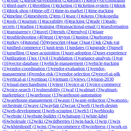
(
1
)
textile
(
2
)
theme-development
(
2
)
themes
(
1
)
theory-of-constraints
(
1
)
third-party
(
1
)
throttling
(
1
)
ticketing
(
1
)
ticketing-system
(
1
)
tiktok
(
1
)
tiktok-shop
(
4
)
time-off
(
1
)
time-to-market
(
1
)
time-tracking
(
2
)
timeline
(
5
)
timesheets
(
2
)
tms
(
1
)
toast
(
1
)
tokens
(
3
)
tokopedia
(
1
)
tools
(
1
)
tourism
(
1
)
traceability
(
6
)
tracking
(
2
)
trade
(
1
)
trade-
secrets
(
1
)
trading
(
1
)
training
(
8
)
transactional-email
(
1
)
transformation
(
1
)
transparency
(
3
)
travel
(
3
)
trends
(
2
)
trendyol
(
1
)
triage
(
1
)
troubleshooting
(
40
)
trust
(
1
)
tryton
(
1
)
tuning
(
2
)
turborepo
(
1
)
turkey
(
4
)
tutorial
(
50
)
typescript
(
4
)
uae
(
3
)
uat
(
1
)
uk
(
2
)
uk-vat
(
1
)
unified-commerce
(
1
)
unit-tests
(
1
)
updates
(
1
)
upgrade
(
3
)
upsell
(
1
)
upselling
(
1
)
user-acquisition
(
1
)
user-adoption
(
2
)
user-experience
(
3
)
utilization
(
1
)
ux
(
1
)
v4
(
1
)
validation
(
1
)
variance-analysis
(
1
)
vat
(
16
)
vector-database
(
1
)
vehicle-management
(
1
)
vehicle-tracking
(
1
)
vendor-coordination
(
1
)
vendor-evaluation
(
1
)
vendor-
management
(
4
)
vendor-risk
(
1
)
vendor-selection
(
2
)
vercel-ai-sdk
(
1
)
vertical-ai
(
1
)
vertipaq
(
1
)
vietnam
(
1
)
views
(
1
)
vision-2030
(
1
)
visual-merchandising
(
1
)
vitest
(
1
)
voice-ai
(
1
)
voice-commerce
(
2
)
voice-search
(
1
)
vulnerability
(
1
)
waf
(
1
)
walmart
(
3
)
walmart-
marketplace
(
1
)
warehouse
(
13
)
warehouse-automation
(
2
)
warehouse-management
(
1
)
wasm
(
1
)
waste-reduction
(
2
)
watsonx-
orchestrate
(
1
)
wave
(
2
)
wayfair
(
2
)
wcag
(
2
)
web
(
1
)
web-design
(
2
)
web-development
(
1
)
web-scraping
(
1
)
web3
(
1
)
webhooks
(
7
)
website
(
1
)
website-builder
(
1
)
whatsapp
(
1
)
white-label
(
6
)
wholesale
(
12
)
wiki
(
2
)
wildberries
(
1
)
win-back
(
1
)
wip
(
1
)
wix
(
2
)
wkhtmltopdf
(
1
)
wms
(
5
)
woocommerce
(
8
)
wordpress
(
1
)
work-os