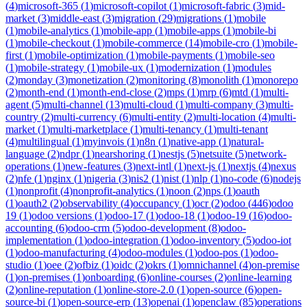
(
4
)
microsoft-365
(
1
)
microsoft-copilot
(
1
)
microsoft-fabric
(
3
)
mid-
market
(
3
)
middle-east
(
3
)
migration
(
29
)
migrations
(
1
)
mobile
(
1
)
mobile-analytics
(
1
)
mobile-app
(
1
)
mobile-apps
(
1
)
mobile-bi
(
1
)
mobile-checkout
(
1
)
mobile-commerce
(
14
)
mobile-cro
(
1
)
mobile-
first
(
1
)
mobile-optimization
(
1
)
mobile-payments
(
1
)
mobile-seo
(
1
)
mobile-strategy
(
1
)
mobile-ux
(
1
)
modernization
(
1
)
modules
(
2
)
monday
(
3
)
monetization
(
2
)
monitoring
(
8
)
monolith
(
1
)
monorepo
(
2
)
month-end
(
1
)
month-end-close
(
2
)
mps
(
1
)
mrp
(
6
)
mtd
(
1
)
multi-
agent
(
5
)
multi-channel
(
13
)
multi-cloud
(
1
)
multi-company
(
3
)
multi-
country
(
2
)
multi-currency
(
6
)
multi-entity
(
2
)
multi-location
(
4
)
multi-
market
(
1
)
multi-marketplace
(
1
)
multi-tenancy
(
1
)
multi-tenant
(
4
)
multilingual
(
1
)
myinvois
(
1
)
n8n
(
1
)
native-app
(
1
)
natural-
language
(
2
)
ndpr
(
1
)
nearshoring
(
1
)
nestjs
(
5
)
netsuite
(
5
)
network-
operations
(
1
)
new-features
(
3
)
next-intl
(
1
)
next-js
(
1
)
nextjs
(
4
)
nexus
(
2
)
nfe
(
1
)
nginx
(
1
)
nigeria
(
3
)
nis2
(
1
)
nist
(
1
)
nlp
(
1
)
no-code
(
6
)
nodejs
(
1
)
nonprofit
(
4
)
nonprofit-analytics
(
1
)
noon
(
2
)
nps
(
1
)
oauth
(
1
)
oauth2
(
2
)
observability
(
4
)
occupancy
(
1
)
ocr
(
2
)
odoo
(
446
)
odoo
19
(
1
)
odoo versions
(
1
)
odoo-17
(
1
)
odoo-18
(
1
)
odoo-19
(
16
)
odoo-
accounting
(
6
)
odoo-crm
(
5
)
odoo-development
(
8
)
odoo-
implementation
(
1
)
odoo-integration
(
1
)
odoo-inventory
(
5
)
odoo-iot
(
1
)
odoo-manufacturing
(
4
)
odoo-modules
(
1
)
odoo-pos
(
1
)
odoo-
studio
(
1
)
oee
(
2
)
ofbiz
(
1
)
oidc
(
2
)
okrs
(
1
)
omnichannel
(
4
)
on-premise
(
1
)
on-premises
(
1
)
onboarding
(
6
)
online-courses
(
2
)
online-learning
(
2
)
online-reputation
(
1
)
online-store-2.0
(
1
)
open-source
(
6
)
open-
source-bi
(
1
)
open-source-erp
(
13
)
openai
(
1
)
openclaw
(
85
)
operations