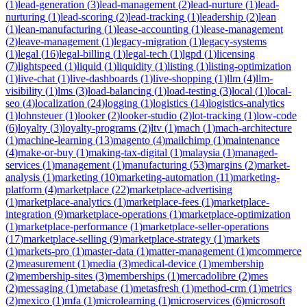
(
1
)
lead-generation
(
3
)
lead-management
(
2
)
lead-nurture
(
1
)
lead-
nurturing
(
1
)
lead-scoring
(
2
)
lead-tracking
(
1
)
leadership
(
2
)
lean
(
1
)
lean-manufacturing
(
1
)
lease-accounting
(
1
)
lease-management
(
2
)
leave-management
(
1
)
legacy-migration
(
1
)
legacy-systems
(
1
)
legal
(
16
)
legal-billing
(
1
)
legal-tech
(
1
)
lgpd
(
1
)
licensing
(
7
)
lightspeed
(
1
)
liquid
(
1
)
liquidity
(
1
)
listing
(
1
)
listing-optimization
(
1
)
live-chat
(
1
)
live-dashboards
(
1
)
live-shopping
(
1
)
llm
(
4
)
llm-
visibility
(
1
)
lms
(
3
)
load-balancing
(
1
)
load-testing
(
3
)
local
(
1
)
local-
seo
(
4
)
localization
(
24
)
logging
(
1
)
logistics
(
14
)
logistics-analytics
(
1
)
lohnsteuer
(
1
)
looker
(
2
)
looker-studio
(
2
)
lot-tracking
(
1
)
low-code
(
6
)
loyalty
(
3
)
loyalty-programs
(
2
)
ltv
(
1
)
mach
(
1
)
mach-architecture
(
1
)
machine-learning
(
13
)
magento
(
4
)
mailchimp
(
1
)
maintenance
(
4
)
make-or-buy
(
1
)
making-tax-digital
(
1
)
malaysia
(
1
)
managed-
services
(
1
)
management
(
1
)
manufacturing
(
53
)
margins
(
2
)
market-
analysis
(
1
)
marketing
(
10
)
marketing-automation
(
11
)
marketing-
platform
(
4
)
marketplace
(
22
)
marketplace-advertising
(
1
)
marketplace-analytics
(
1
)
marketplace-fees
(
1
)
marketplace-
integration
(
9
)
marketplace-operations
(
1
)
marketplace-optimization
(
1
)
marketplace-performance
(
1
)
marketplace-seller-operations
(
17
)
marketplace-selling
(
9
)
marketplace-strategy
(
1
)
markets
(
1
)
markets-pro
(
1
)
master-data
(
1
)
matter-management
(
1
)
mcommerce
(
2
)
measurement
(
1
)
media
(
3
)
medical-device
(
1
)
membership
(
2
)
membership-sites
(
3
)
memberships
(
1
)
mercadolibre
(
2
)
mes
(
2
)
messaging
(
1
)
metabase
(
1
)
metasfresh
(
1
)
method-crm
(
1
)
metrics
(
2
)
mexico
(
1
)
mfa
(
1
)
microlearning
(
1
)
microservices
(
6
)
microsoft