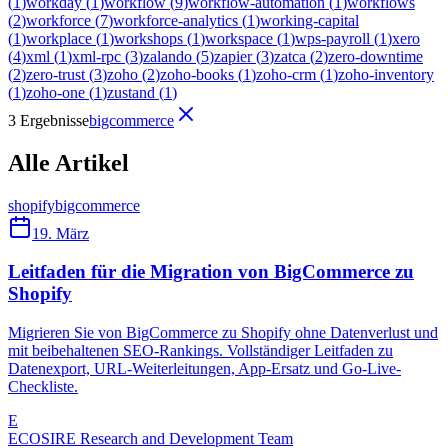
(
1
)
workday
(
1
)
workflow
(
9
)
workflow-automation
(
1
)
workflows
(
2
)
workforce
(
7
)
workforce-analytics
(
1
)
working-capital
(
1
)
workplace
(
1
)
workshops
(
1
)
workspace
(
1
)
wps-payroll
(
1
)
xero
(
4
)
xml
(
1
)
xml-rpc
(
3
)
zalando
(
5
)
zapier
(
3
)
zatca
(
2
)
zero-downtime
(
2
)
zero-trust
(
3
)
zoho
(
2
)
zoho-books
(
1
)
zoho-crm
(
1
)
zoho-inventory
(
1
)
zoho-one
(
1
)
zustand
(
1
)
3 Ergebnisse
bigcommerce
Alle Artikel
shopify
bigcommerce
19. März
Leitfaden für die Migration von BigCommerce zu
Shopify
Migrieren Sie von BigCommerce zu Shopify ohne Datenverlust und
mit beibehaltenen SEO-Rankings. Vollständiger Leitfaden zu
Datenexport, URL-Weiterleitungen, App-Ersatz und Go-Live-
Checkliste.
E
ECOSIRE Research and Development Team