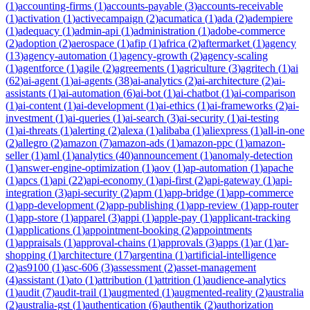
(
1
)
accounting-firms
(
1
)
accounts-payable
(
3
)
accounts-receivable
(
1
)
activation
(
1
)
activecampaign
(
2
)
acumatica
(
1
)
ada
(
2
)
adempiere
(
1
)
adequacy
(
1
)
admin-api
(
1
)
administration
(
1
)
adobe-commerce
(
2
)
adoption
(
2
)
aerospace
(
1
)
afip
(
1
)
africa
(
2
)
aftermarket
(
1
)
agency
(
13
)
agency-automation
(
1
)
agency-growth
(
2
)
agency-scaling
(
1
)
agentforce
(
1
)
agile
(
2
)
agreements
(
1
)
agriculture
(
3
)
agritech
(
1
)
ai
(
62
)
ai-agent
(
1
)
ai-agents
(
38
)
ai-analytics
(
2
)
ai-architecture
(
2
)
ai-
assistants
(
1
)
ai-automation
(
6
)
ai-bot
(
1
)
ai-chatbot
(
1
)
ai-comparison
(
1
)
ai-content
(
1
)
ai-development
(
1
)
ai-ethics
(
1
)
ai-frameworks
(
2
)
ai-
investment
(
1
)
ai-queries
(
1
)
ai-search
(
3
)
ai-security
(
1
)
ai-testing
(
1
)
ai-threats
(
1
)
alerting
(
2
)
alexa
(
1
)
alibaba
(
1
)
aliexpress
(
1
)
all-in-one
(
2
)
allegro
(
2
)
amazon
(
7
)
amazon-ads
(
1
)
amazon-ppc
(
1
)
amazon-
seller
(
1
)
aml
(
1
)
analytics
(
40
)
announcement
(
1
)
anomaly-detection
(
1
)
answer-engine-optimization
(
1
)
aov
(
1
)
ap-automation
(
1
)
apache
(
1
)
apcs
(
1
)
api
(
22
)
api-economy
(
1
)
api-first
(
2
)
api-gateway
(
1
)
api-
integration
(
3
)
api-security
(
2
)
apm
(
1
)
app-bridge
(
1
)
app-commerce
(
1
)
app-development
(
2
)
app-publishing
(
1
)
app-review
(
1
)
app-router
(
1
)
app-store
(
1
)
apparel
(
3
)
appi
(
1
)
apple-pay
(
1
)
applicant-tracking
(
1
)
applications
(
1
)
appointment-booking
(
2
)
appointments
(
1
)
appraisals
(
1
)
approval-chains
(
1
)
approvals
(
3
)
apps
(
1
)
ar
(
1
)
ar-
shopping
(
1
)
architecture
(
17
)
argentina
(
1
)
artificial-intelligence
(
2
)
as9100
(
1
)
asc-606
(
3
)
assessment
(
2
)
asset-management
(
4
)
assistant
(
1
)
ato
(
1
)
attribution
(
1
)
attrition
(
1
)
audience-analytics
(
1
)
audit
(
7
)
audit-trail
(
1
)
augmented
(
1
)
augmented-reality
(
2
)
australia
(
2
)
australia-gst
(
1
)
authentication
(
6
)
authentik
(
2
)
authorization