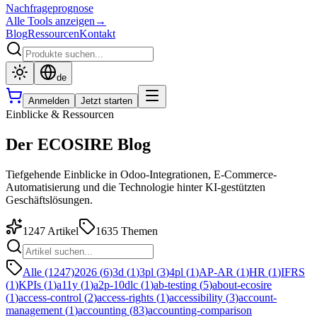
Nachfrageprognose
Alle Tools anzeigen
→
Blog
Ressourcen
Kontakt
de
Anmelden
Jetzt starten
Einblicke & Ressourcen
Der ECOSIRE Blog
Tiefgehende Einblicke in Odoo-Integrationen, E-Commerce-
Automatisierung und die Technologie hinter KI-gestützten
Geschäftslösungen.
1247
Artikel
1635
Themen
Alle (1247)
2026
(
6
)
3d
(
1
)
3pl
(
3
)
4pl
(
1
)
AP-AR
(
1
)
HR
(
1
)
IFRS
(
1
)
KPIs
(
1
)
a11y
(
1
)
a2p-10dlc
(
1
)
ab-testing
(
5
)
about-ecosire
(
1
)
access-control
(
2
)
access-rights
(
1
)
accessibility
(
3
)
account-
management
(
1
)
accounting
(
83
)
accounting-comparison