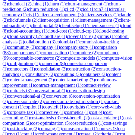
(
2
)
chemical
(
2
)
china
(
1
)
churn
(
1
)
churn-management
(
1
)
churn-
prediction
(
2
)
churn-reduction
(
1
)
ci-cd
(
7
)
cicd
(
1
)
cin7
(
1
)
circular-
economy
(
1
)
cis
(
1
)
citizen-development
(
3
)
citizen-services
(
1
)
claude
(
2
)
clickfunnels
(
2
)
client-acquisition
(
1
)
client-management
(
2
)
client-
onboarding
(
1
)
client-portal
(
2
)
client-setup
(
1
)
client-success
(
1
)
cloud
(
8
)
cloud-accounting
(
1
)
cloud-cost
(
1
)
cloud-erp
(
3
)
cloud-hosting
(
2
)
cloud-security
(
2
)
cloudflare
(
1
)
clover
(
1
)
clv
(
2
)
cmms
(
1
)
cohort-
analysis
(
2
)
collaboration
(
3
)
colombia
(
1
)
commission-tracking
(
1
)
community
(
3
)
company
(
1
)
company-story
(
1
)
comparison
(
88
)
comparisons
(
1
)
compensation
(
1
)
compiere
(
2
)
compliance
(
99
)
composable-commerce
(
2
)
composite-models
(
1
)
computer-vision
(
1
)
configuration
(
1
)
connector
(
8
)
connector-comparison
(
1
)
connectors
(
1
)
consolidation
(
3
)
construction
(
2
)
construction-
analytics
(
1
)
consultancy
(
2
)
consulting
(
3
)
containers
(
3
)
content
(
1
)
content-management
(
2
)
content-marketing
(
3
)
continuous-
improvement
(
1
)
contract-management
(
1
)
contract-review
(
1
)
contracts
(
3
)
conversation-ai
(
1
)
conversation-design
(
1
)
conversational-ai
(
3
)
conversion
(
8
)
conversion-optimization
(
7
)
conversion-rate
(
2
)
conversion-rate-optimization
(
1
)
cookie-
consent
(
1
)
copilot
(
1
)
copyleft
(
1
)
copyrights
(
1
)
core-web-vitals
(
5
)
corporate-tax
(
1
)
corrective
(
1
)
cosmetics
(
1
)
cost
(
4
)
cost-
accounting
(
1
)
cost-analysis
(
3
)
cost-benefit
(
2
)
cost-calculator
(
1
)
cost-
comparison
(
2
)
cost-optimization
(
5
)
cost-reduction
(
1
)
cost-savings
(
1
)
cost-tracking
(
2
)
coupang
(
1
)
course-creation
(
1
)
courses
(
3
)
cpa
(
1
)
cpq
(
1
)
cpra
(
1
)
credit-management
(
1
)
crewai
(
2
)
criteria
(
1
)
crm