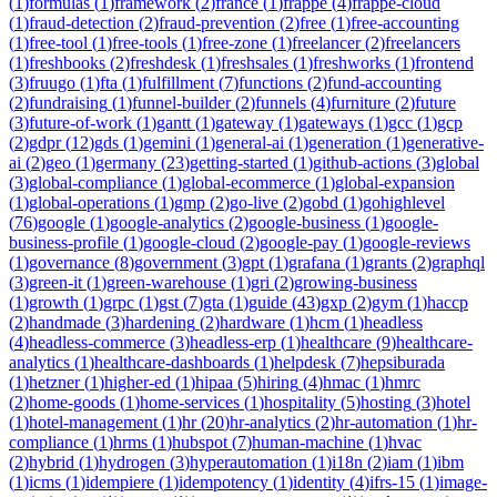
(
1
)
formulas
(
1
)
framework
(
2
)
france
(
1
)
frappe
(
4
)
frappe-cloud
(
1
)
fraud-detection
(
2
)
fraud-prevention
(
2
)
free
(
1
)
free-accounting
(
1
)
free-tool
(
1
)
free-tools
(
1
)
free-zone
(
1
)
freelancer
(
2
)
freelancers
(
1
)
freshbooks
(
2
)
freshdesk
(
1
)
freshsales
(
1
)
freshworks
(
1
)
frontend
(
3
)
fruugo
(
1
)
fta
(
1
)
fulfillment
(
7
)
functions
(
2
)
fund-accounting
(
2
)
fundraising
(
1
)
funnel-builder
(
2
)
funnels
(
4
)
furniture
(
2
)
future
(
3
)
future-of-work
(
1
)
gantt
(
1
)
gateway
(
1
)
gateways
(
1
)
gcc
(
1
)
gcp
(
2
)
gdpr
(
12
)
gds
(
1
)
gemini
(
1
)
general-ai
(
1
)
generation
(
1
)
generative-
ai
(
2
)
geo
(
1
)
germany
(
23
)
getting-started
(
1
)
github-actions
(
3
)
global
(
3
)
global-compliance
(
1
)
global-ecommerce
(
1
)
global-expansion
(
1
)
global-operations
(
1
)
gmp
(
2
)
go-live
(
2
)
gobd
(
1
)
gohighlevel
(
76
)
google
(
1
)
google-analytics
(
2
)
google-business
(
1
)
google-
business-profile
(
1
)
google-cloud
(
2
)
google-pay
(
1
)
google-reviews
(
1
)
governance
(
8
)
government
(
3
)
gpt
(
1
)
grafana
(
1
)
grants
(
2
)
graphql
(
3
)
green-it
(
1
)
green-warehouse
(
1
)
gri
(
2
)
growing-business
(
1
)
growth
(
1
)
grpc
(
1
)
gst
(
7
)
gta
(
1
)
guide
(
43
)
gxp
(
2
)
gym
(
1
)
haccp
(
2
)
handmade
(
3
)
hardening
(
2
)
hardware
(
1
)
hcm
(
1
)
headless
(
4
)
headless-commerce
(
3
)
headless-erp
(
1
)
healthcare
(
9
)
healthcare-
analytics
(
1
)
healthcare-dashboards
(
1
)
helpdesk
(
7
)
hepsiburada
(
1
)
hetzner
(
1
)
higher-ed
(
1
)
hipaa
(
5
)
hiring
(
4
)
hmac
(
1
)
hmrc
(
2
)
home-goods
(
1
)
home-services
(
1
)
hospitality
(
5
)
hosting
(
3
)
hotel
(
1
)
hotel-management
(
1
)
hr
(
20
)
hr-analytics
(
2
)
hr-automation
(
1
)
hr-
compliance
(
1
)
hrms
(
1
)
hubspot
(
7
)
human-machine
(
1
)
hvac
(
2
)
hybrid
(
1
)
hydrogen
(
3
)
hyperautomation
(
1
)
i18n
(
2
)
iam
(
1
)
ibm
(
1
)
icms
(
1
)
idempiere
(
1
)
idempotency
(
1
)
identity
(
4
)
ifrs-15
(
1
)
image-