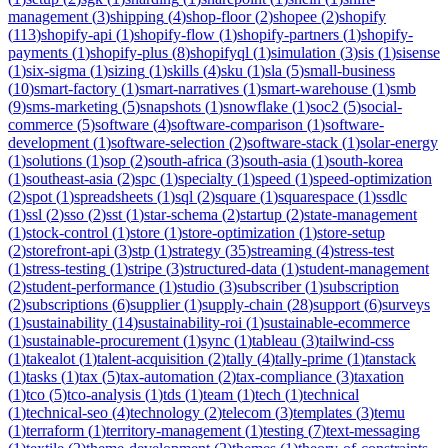
management
(
3
)
shipping
(
4
)
shop-floor
(
2
)
shopee
(
2
)
shopify
(
113
)
shopify-api
(
1
)
shopify-flow
(
1
)
shopify-partners
(
1
)
shopify-
payments
(
1
)
shopify-plus
(
8
)
shopifyql
(
1
)
simulation
(
3
)
sis
(
1
)
sisense
(
1
)
six-sigma
(
1
)
sizing
(
1
)
skills
(
4
)
sku
(
1
)
sla
(
5
)
small-business
(
10
)
smart-factory
(
1
)
smart-narratives
(
1
)
smart-warehouse
(
1
)
smb
(
9
)
sms-marketing
(
5
)
snapshots
(
1
)
snowflake
(
1
)
soc2
(
5
)
social-
commerce
(
5
)
software
(
4
)
software-comparison
(
1
)
software-
development
(
1
)
software-selection
(
2
)
software-stack
(
1
)
solar-energy
(
1
)
solutions
(
1
)
sop
(
2
)
south-africa
(
3
)
south-asia
(
1
)
south-korea
(
1
)
southeast-asia
(
2
)
spc
(
1
)
specialty
(
1
)
speed
(
1
)
speed-optimization
(
2
)
spot
(
1
)
spreadsheets
(
1
)
sql
(
2
)
square
(
1
)
squarespace
(
1
)
ssdlc
(
1
)
ssl
(
2
)
sso
(
2
)
sst
(
1
)
star-schema
(
2
)
startup
(
2
)
state-management
(
1
)
stock-control
(
1
)
store
(
1
)
store-optimization
(
1
)
store-setup
(
2
)
storefront-api
(
3
)
stp
(
1
)
strategy
(
35
)
streaming
(
4
)
stress-test
(
1
)
stress-testing
(
1
)
stripe
(
3
)
structured-data
(
1
)
student-management
(
2
)
student-performance
(
1
)
studio
(
3
)
subscriber
(
1
)
subscription
(
2
)
subscriptions
(
6
)
supplier
(
1
)
supply-chain
(
28
)
support
(
6
)
surveys
(
1
)
sustainability
(
14
)
sustainability-roi
(
1
)
sustainable-ecommerce
(
1
)
sustainable-procurement
(
1
)
sync
(
1
)
tableau
(
3
)
tailwind-css
(
1
)
takealot
(
1
)
talent-acquisition
(
2
)
tally
(
4
)
tally-prime
(
1
)
tanstack
(
1
)
tasks
(
1
)
tax
(
5
)
tax-automation
(
2
)
tax-compliance
(
3
)
taxation
(
1
)
tco
(
5
)
tco-analysis
(
1
)
tds
(
1
)
team
(
1
)
tech
(
1
)
technical
(
1
)
technical-seo
(
4
)
technology
(
2
)
telecom
(
3
)
templates
(
3
)
temu
(
1
)
terraform
(
1
)
territory-management
(
1
)
testing
(
7
)
text-messaging