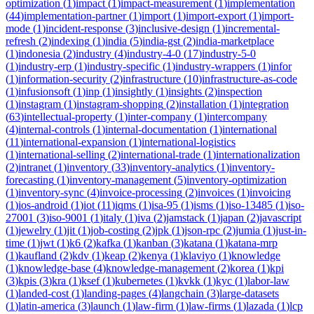
optimization
(
1
)
impact
(
1
)
impact-measurement
(
1
)
implementation
(
44
)
implementation-partner
(
1
)
import
(
1
)
import-export
(
1
)
import-
mode
(
1
)
incident-response
(
3
)
inclusive-design
(
1
)
incremental-
refresh
(
2
)
indexing
(
1
)
india
(
5
)
india-gst
(
2
)
india-marketplace
(
1
)
indonesia
(
2
)
industry
(
4
)
industry-4-0
(
17
)
industry-5-0
(
1
)
industry-erp
(
1
)
industry-specific
(
1
)
industry-wrappers
(
1
)
infor
(
1
)
information-security
(
2
)
infrastructure
(
10
)
infrastructure-as-code
(
1
)
infusionsoft
(
1
)
inp
(
1
)
insightly
(
1
)
insights
(
2
)
inspection
(
1
)
instagram
(
1
)
instagram-shopping
(
2
)
installation
(
1
)
integration
(
63
)
intellectual-property
(
1
)
inter-company
(
1
)
intercompany
(
4
)
internal-controls
(
1
)
internal-documentation
(
1
)
international
(
11
)
international-expansion
(
1
)
international-logistics
(
1
)
international-selling
(
2
)
international-trade
(
1
)
internationalization
(
2
)
intranet
(
1
)
inventory
(
33
)
inventory-analytics
(
1
)
inventory-
forecasting
(
1
)
inventory-management
(
5
)
inventory-optimization
(
1
)
inventory-sync
(
4
)
invoice-processing
(
2
)
invoices
(
1
)
invoicing
(
1
)
ios-android
(
1
)
iot
(
11
)
iqms
(
1
)
isa-95
(
1
)
isms
(
1
)
iso-13485
(
1
)
iso-
27001
(
3
)
iso-9001
(
1
)
italy
(
1
)
iva
(
2
)
jamstack
(
1
)
japan
(
2
)
javascript
(
1
)
jewelry
(
1
)
jit
(
1
)
job-costing
(
2
)
jpk
(
1
)
json-rpc
(
2
)
jumia
(
1
)
just-in-
time
(
1
)
jwt
(
1
)
k6
(
2
)
kafka
(
1
)
kanban
(
3
)
katana
(
1
)
katana-mrp
(
1
)
kaufland
(
2
)
kdv
(
1
)
keap
(
2
)
kenya
(
1
)
klaviyo
(
1
)
knowledge
(
1
)
knowledge-base
(
4
)
knowledge-management
(
2
)
korea
(
1
)
kpi
(
3
)
kpis
(
3
)
kra
(
1
)
ksef
(
1
)
kubernetes
(
1
)
kvkk
(
1
)
kyc
(
1
)
labor-law
(
1
)
landed-cost
(
1
)
landing-pages
(
4
)
langchain
(
3
)
large-datasets
(
1
)
latin-america
(
3
)
launch
(
1
)
law-firm
(
1
)
law-firms
(
1
)
lazada
(
1
)
lcp