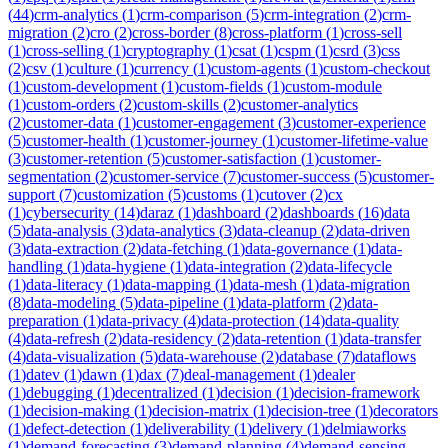
(
44
)
crm-analytics
(
1
)
crm-comparison
(
5
)
crm-integration
(
2
)
crm-
migration
(
2
)
cro
(
2
)
cross-border
(
8
)
cross-platform
(
1
)
cross-sell
(
1
)
cross-selling
(
1
)
cryptography
(
1
)
csat
(
1
)
cspm
(
1
)
csrd
(
3
)
css
(
2
)
csv
(
1
)
culture
(
1
)
currency
(
1
)
custom-agents
(
1
)
custom-checkout
(
1
)
custom-development
(
1
)
custom-fields
(
1
)
custom-module
(
1
)
custom-orders
(
2
)
custom-skills
(
2
)
customer-analytics
(
2
)
customer-data
(
1
)
customer-engagement
(
3
)
customer-experience
(
5
)
customer-health
(
1
)
customer-journey
(
1
)
customer-lifetime-value
(
3
)
customer-retention
(
5
)
customer-satisfaction
(
1
)
customer-
segmentation
(
2
)
customer-service
(
7
)
customer-success
(
5
)
customer-
support
(
7
)
customization
(
5
)
customs
(
1
)
cutover
(
2
)
cx
(
1
)
cybersecurity
(
14
)
daraz
(
1
)
dashboard
(
2
)
dashboards
(
16
)
data
(
5
)
data-analysis
(
3
)
data-analytics
(
3
)
data-cleanup
(
2
)
data-driven
(
3
)
data-extraction
(
2
)
data-fetching
(
1
)
data-governance
(
1
)
data-
handling
(
1
)
data-hygiene
(
1
)
data-integration
(
2
)
data-lifecycle
(
1
)
data-literacy
(
1
)
data-mapping
(
1
)
data-mesh
(
1
)
data-migration
(
8
)
data-modeling
(
5
)
data-pipeline
(
1
)
data-platform
(
2
)
data-
preparation
(
1
)
data-privacy
(
4
)
data-protection
(
14
)
data-quality
(
4
)
data-refresh
(
2
)
data-residency
(
2
)
data-retention
(
1
)
data-transfer
(
4
)
data-visualization
(
5
)
data-warehouse
(
2
)
database
(
7
)
dataflows
(
1
)
datev
(
1
)
dawn
(
1
)
dax
(
7
)
deal-management
(
1
)
dealer
(
1
)
debugging
(
1
)
decentralized
(
1
)
decision
(
1
)
decision-framework
(
1
)
decision-making
(
1
)
decision-matrix
(
1
)
decision-tree
(
1
)
decorators
(
1
)
defect-detection
(
1
)
deliverability
(
1
)
delivery
(
1
)
delmiaworks
(
1
)
demand-forecasting
(
3
)
demand-planning
(
4
)
demand-sensing