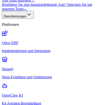
Alle Apps anzeigen
→
Benötigen Sie eine benutzerdefinierte App? Sprechen Sie mit
unserem Team
→
Dienstleistungen
Plattformen
Odoo ERP
Implementierung und Integration
Shopify
Shop-Erstellung und Optimierung
OpenClaw KI
KI-Agenten-Bereitstellung