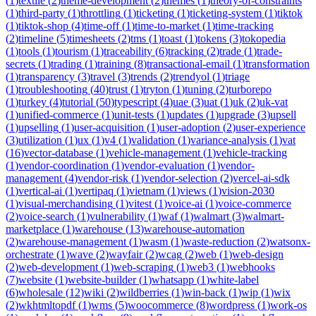
(
1
)
textile
(
2
)
theme-development
(
2
)
themes
(
1
)
theory-of-constraints
(
1
)
third-party
(
1
)
throttling
(
1
)
ticketing
(
1
)
ticketing-system
(
1
)
tiktok
(
1
)
tiktok-shop
(
4
)
time-off
(
1
)
time-to-market
(
1
)
time-tracking
(
2
)
timeline
(
5
)
timesheets
(
2
)
tms
(
1
)
toast
(
1
)
tokens
(
3
)
tokopedia
(
1
)
tools
(
1
)
tourism
(
1
)
traceability
(
6
)
tracking
(
2
)
trade
(
1
)
trade-
secrets
(
1
)
trading
(
1
)
training
(
8
)
transactional-email
(
1
)
transformation
(
1
)
transparency
(
3
)
travel
(
3
)
trends
(
2
)
trendyol
(
1
)
triage
(
1
)
troubleshooting
(
40
)
trust
(
1
)
tryton
(
1
)
tuning
(
2
)
turborepo
(
1
)
turkey
(
4
)
tutorial
(
50
)
typescript
(
4
)
uae
(
3
)
uat
(
1
)
uk
(
2
)
uk-vat
(
1
)
unified-commerce
(
1
)
unit-tests
(
1
)
updates
(
1
)
upgrade
(
3
)
upsell
(
1
)
upselling
(
1
)
user-acquisition
(
1
)
user-adoption
(
2
)
user-experience
(
3
)
utilization
(
1
)
ux
(
1
)
v4
(
1
)
validation
(
1
)
variance-analysis
(
1
)
vat
(
16
)
vector-database
(
1
)
vehicle-management
(
1
)
vehicle-tracking
(
1
)
vendor-coordination
(
1
)
vendor-evaluation
(
1
)
vendor-
management
(
4
)
vendor-risk
(
1
)
vendor-selection
(
2
)
vercel-ai-sdk
(
1
)
vertical-ai
(
1
)
vertipaq
(
1
)
vietnam
(
1
)
views
(
1
)
vision-2030
(
1
)
visual-merchandising
(
1
)
vitest
(
1
)
voice-ai
(
1
)
voice-commerce
(
2
)
voice-search
(
1
)
vulnerability
(
1
)
waf
(
1
)
walmart
(
3
)
walmart-
marketplace
(
1
)
warehouse
(
13
)
warehouse-automation
(
2
)
warehouse-management
(
1
)
wasm
(
1
)
waste-reduction
(
2
)
watsonx-
orchestrate
(
1
)
wave
(
2
)
wayfair
(
2
)
wcag
(
2
)
web
(
1
)
web-design
(
2
)
web-development
(
1
)
web-scraping
(
1
)
web3
(
1
)
webhooks
(
7
)
website
(
1
)
website-builder
(
1
)
whatsapp
(
1
)
white-label
(
6
)
wholesale
(
12
)
wiki
(
2
)
wildberries
(
1
)
win-back
(
1
)
wip
(
1
)
wix
(
2
)
wkhtmltopdf
(
1
)
wms
(
5
)
woocommerce
(
8
)
wordpress
(
1
)
work-os