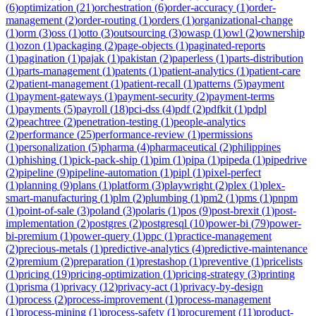
(
6
)
optimization
(
21
)
orchestration
(
6
)
order-accuracy
(
1
)
order-
management
(
2
)
order-routing
(
1
)
orders
(
1
)
organizational-change
(
1
)
orm
(
3
)
oss
(
1
)
otto
(
3
)
outsourcing
(
3
)
owasp
(
1
)
owl
(
2
)
ownership
(
1
)
ozon
(
1
)
packaging
(
2
)
page-objects
(
1
)
paginated-reports
(
1
)
pagination
(
1
)
pajak
(
1
)
pakistan
(
2
)
paperless
(
1
)
parts-distribution
(
1
)
parts-management
(
1
)
patents
(
1
)
patient-analytics
(
1
)
patient-care
(
2
)
patient-management
(
1
)
patient-recall
(
1
)
patterns
(
5
)
payment
(
1
)
payment-gateways
(
1
)
payment-security
(
2
)
payment-terms
(
1
)
payments
(
5
)
payroll
(
18
)
pci-dss
(
4
)
pdf
(
2
)
pdfkit
(
1
)
pdpl
(
2
)
peachtree
(
2
)
penetration-testing
(
1
)
people-analytics
(
2
)
performance
(
25
)
performance-review
(
1
)
permissions
(
1
)
personalization
(
5
)
pharma
(
4
)
pharmaceutical
(
2
)
philippines
(
1
)
phishing
(
1
)
pick-pack-ship
(
1
)
pim
(
1
)
pipa
(
1
)
pipeda
(
1
)
pipedrive
(
2
)
pipeline
(
9
)
pipeline-automation
(
1
)
pipl
(
1
)
pixel-perfect
(
1
)
planning
(
9
)
plans
(
1
)
platform
(
3
)
playwright
(
2
)
plex
(
1
)
plex-
smart-manufacturing
(
1
)
plm
(
2
)
plumbing
(
1
)
pm2
(
1
)
pms
(
1
)
pnpm
(
1
)
point-of-sale
(
3
)
poland
(
3
)
polaris
(
1
)
pos
(
9
)
post-brexit
(
1
)
post-
implementation
(
2
)
postgres
(
2
)
postgresql
(
10
)
power-bi
(
79
)
power-
bi-premium
(
1
)
power-query
(
1
)
ppc
(
1
)
practice-management
(
2
)
precious-metals
(
1
)
predictive-analytics
(
4
)
predictive-maintenance
(
2
)
premium
(
2
)
preparation
(
1
)
prestashop
(
1
)
preventive
(
1
)
pricelists
(
1
)
pricing
(
19
)
pricing-optimization
(
1
)
pricing-strategy
(
3
)
printing
(
1
)
prisma
(
1
)
privacy
(
12
)
privacy-act
(
1
)
privacy-by-design
(
1
)
process
(
2
)
process-improvement
(
1
)
process-management
(
1
)
process-mining
(
1
)
process-safety
(
1
)
procurement
(
11
)
product-