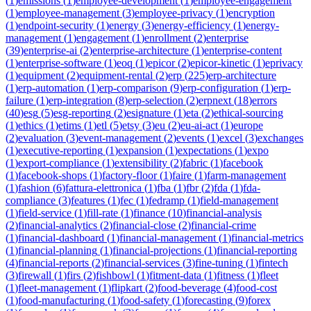
(
1
)
emissions
(
1
)
employee-development
(
1
)
employee-engagement
(
1
)
employee-management
(
3
)
employee-privacy
(
1
)
encryption
(
1
)
endpoint-security
(
1
)
energy
(
3
)
energy-efficiency
(
1
)
energy-
management
(
1
)
engagement
(
1
)
enrollment
(
2
)
enterprise
(
39
)
enterprise-ai
(
2
)
enterprise-architecture
(
1
)
enterprise-content
(
1
)
enterprise-software
(
1
)
eoq
(
1
)
epicor
(
2
)
epicor-kinetic
(
1
)
eprivacy
(
1
)
equipment
(
2
)
equipment-rental
(
2
)
erp
(
225
)
erp-architecture
(
1
)
erp-automation
(
1
)
erp-comparison
(
9
)
erp-configuration
(
1
)
erp-
failure
(
1
)
erp-integration
(
8
)
erp-selection
(
2
)
erpnext
(
18
)
errors
(
40
)
esg
(
5
)
esg-reporting
(
2
)
esignature
(
1
)
eta
(
2
)
ethical-sourcing
(
1
)
ethics
(
1
)
etims
(
1
)
etl
(
5
)
etsy
(
3
)
eu
(
2
)
eu-ai-act
(
1
)
europe
(
2
)
evaluation
(
3
)
event-management
(
2
)
events
(
1
)
excel
(
3
)
exchanges
(
1
)
executive-reporting
(
1
)
expansion
(
1
)
expectations
(
1
)
expo
(
1
)
export-compliance
(
1
)
extensibility
(
2
)
fabric
(
1
)
facebook
(
1
)
facebook-shops
(
1
)
factory-floor
(
1
)
faire
(
1
)
farm-management
(
1
)
fashion
(
6
)
fattura-elettronica
(
1
)
fba
(
1
)
fbr
(
2
)
fda
(
1
)
fda-
compliance
(
3
)
features
(
1
)
fec
(
1
)
fedramp
(
1
)
field-management
(
1
)
field-service
(
1
)
fill-rate
(
1
)
finance
(
10
)
financial-analysis
(
2
)
financial-analytics
(
2
)
financial-close
(
2
)
financial-crime
(
1
)
financial-dashboard
(
1
)
financial-management
(
1
)
financial-metrics
(
1
)
financial-planning
(
1
)
financial-projections
(
1
)
financial-reporting
(
4
)
financial-reports
(
2
)
financial-services
(
3
)
fine-tuning
(
1
)
fintech
(
3
)
firewall
(
1
)
firs
(
2
)
fishbowl
(
1
)
fitment-data
(
1
)
fitness
(
1
)
fleet
(
1
)
fleet-management
(
1
)
flipkart
(
2
)
food-beverage
(
4
)
food-cost
(
1
)
food-manufacturing
(
1
)
food-safety
(
1
)
forecasting
(
9
)
forex