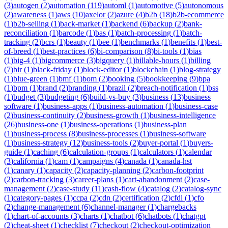
(
3
)
autogen
(
2
)
automation
(
119
)
automl
(
1
)
automotive
(
5
)
autonomous
(
2
)
awareness
(
1
)
aws
(
10
)
axelor
(
2
)
azure
(
4
)
b2b
(
18
)
b2b-ecommerce
(
1
)
b2b-selling
(
1
)
back-market
(
1
)
backend
(
6
)
backup
(
2
)
bank-
reconciliation
(
1
)
barcode
(
1
)
bas
(
1
)
batch-processing
(
1
)
batch-
tracking
(
2
)
bcrs
(
1
)
beauty
(
1
)
bee
(
1
)
benchmarks
(
1
)
benefits
(
1
)
best-
of-breed
(
1
)
best-practices
(
6
)
bi-comparison
(
8
)
bi-tools
(
1
)
bias
(
1
)
big-4
(
1
)
bigcommerce
(
3
)
bigquery
(
1
)
billable-hours
(
1
)
billing
(
7
)
bir
(
1
)
black-friday
(
1
)
block-editor
(
1
)
blockchain
(
1
)
blog-strategy
(
1
)
blue-green
(
1
)
bmf
(
1
)
bom
(
2
)
booking
(
5
)
bookkeeping
(
9
)
bpa
(
1
)
bpm
(
1
)
brand
(
2
)
branding
(
1
)
brazil
(
2
)
breach-notification
(
1
)
bss
(
1
)
budget
(
3
)
budgeting
(
6
)
build-vs-buy
(
3
)
business
(
13
)
business
software
(
1
)
business-apps
(
1
)
business-automation
(
1
)
business-case
(
2
)
business-continuity
(
2
)
business-growth
(
1
)
business-intelligence
(
26
)
business-one
(
1
)
business-operations
(
1
)
business-plan
(
1
)
business-process
(
8
)
business-processes
(
1
)
business-software
(
1
)
business-strategy
(
12
)
business-tools
(
2
)
buyer-portal
(
1
)
buyers-
guide
(
1
)
caching
(
6
)
calculation-groups
(
1
)
calculators
(
1
)
calendar
(
3
)
california
(
1
)
cam
(
1
)
campaigns
(
4
)
canada
(
1
)
canada-hst
(
1
)
canary
(
1
)
capacity
(
2
)
capacity-planning
(
2
)
carbon-footprint
(
2
)
carbon-tracking
(
3
)
career-plans
(
1
)
cart-abandonment
(
2
)
case-
management
(
2
)
case-study
(
11
)
cash-flow
(
4
)
catalog
(
2
)
catalog-sync
(
1
)
category-pages
(
1
)
ccpa
(
2
)
cdn
(
2
)
certification
(
2
)
cfdi
(
1
)
cfo
(
2
)
change-management
(
6
)
channel-manager
(
1
)
chargebacks
(
1
)
chart-of-accounts
(
3
)
charts
(
1
)
chatbot
(
6
)
chatbots
(
1
)
chatgpt
(
2
)
cheat-sheet
(
1
)
checklist
(
7
)
checkout
(
2
)
checkout-optimization