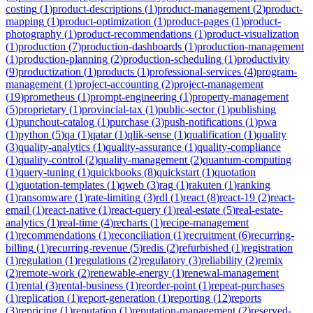
costing
(
1
)
product-descriptions
(
1
)
product-management
(
2
)
product-
mapping
(
1
)
product-optimization
(
1
)
product-pages
(
1
)
product-
photography
(
1
)
product-recommendations
(
1
)
product-visualization
(
1
)
production
(
7
)
production-dashboards
(
1
)
production-management
(
1
)
production-planning
(
2
)
production-scheduling
(
1
)
productivity
(
9
)
productization
(
1
)
products
(
1
)
professional-services
(
4
)
program-
management
(
1
)
project-accounting
(
2
)
project-management
(
19
)
prometheus
(
1
)
prompt-engineering
(
1
)
property-management
(
5
)
proprietary
(
1
)
provincial-tax
(
1
)
public-sector
(
1
)
publishing
(
1
)
punchout-catalog
(
1
)
purchase
(
3
)
push-notifications
(
1
)
pwa
(
1
)
python
(
5
)
qa
(
1
)
qatar
(
1
)
qlik-sense
(
1
)
qualification
(
1
)
quality
(
3
)
quality-analytics
(
1
)
quality-assurance
(
1
)
quality-compliance
(
1
)
quality-control
(
2
)
quality-management
(
2
)
quantum-computing
(
1
)
query-tuning
(
1
)
quickbooks
(
8
)
quickstart
(
1
)
quotation
(
1
)
quotation-templates
(
1
)
qweb
(
3
)
rag
(
1
)
rakuten
(
1
)
ranking
(
1
)
ransomware
(
1
)
rate-limiting
(
3
)
rdl
(
1
)
react
(
8
)
react-19
(
2
)
react-
email
(
1
)
react-native
(
1
)
react-query
(
1
)
real-estate
(
5
)
real-estate-
analytics
(
1
)
real-time
(
4
)
recharts
(
1
)
recipe-management
(
1
)
recommendations
(
1
)
reconciliation
(
1
)
recruitment
(
6
)
recurring-
billing
(
1
)
recurring-revenue
(
5
)
redis
(
2
)
refurbished
(
1
)
registration
(
1
)
regulation
(
1
)
regulations
(
2
)
regulatory
(
3
)
reliability
(
2
)
remix
(
2
)
remote-work
(
2
)
renewable-energy
(
1
)
renewal-management
(
1
)
rental
(
3
)
rental-business
(
1
)
reorder-point
(
1
)
repeat-purchases
(
1
)
replication
(
1
)
report-generation
(
1
)
reporting
(
12
)
reports
(
3
)
repricing
(
1
)
reputation
(
1
)
reputation-management
(
2
)
reserved-