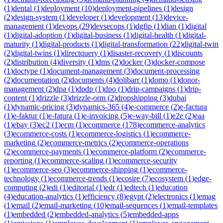
(
1
)
dental
(
1
)
deployment
(
10
)
deployment-pipelines
(
1
)
design
(
2
)
design-system
(
1
)
developer
(
1
)
development
(
13
)
device-
management
(
1
)
devops
(
29
)
devsecops
(
1
)
dgfip
(
1
)
dian
(
1
)
digital
(
1
)
digital-adoption
(
1
)
digital-business
(
1
)
digital-health
(
1
)
digital-
maturity
(
1
)
digital-products
(
1
)
digital-transformation
(
22
)
digital-twin
(
2
)
digital-twins
(
1
)
directquery
(
1
)
disaster-recovery
(
1
)
discounts
(
2
)
distribution
(
4
)
diversity
(
1
)
dms
(
2
)
docker
(
3
)
docker-compose
(
1
)
doctype
(
1
)
document-management
(
3
)
document-processing
(
2
)
documentation
(
2
)
documents
(
4
)
dolibarr
(
1
)
domo
(
1
)
donor-
management
(
2
)
dpa
(
1
)
dpdp
(
1
)
dpo
(
1
)
drip-campaigns
(
1
)
drip-
content
(
1
)
drizzle
(
3
)
drizzle-orm
(
2
)
dropshipping
(
3
)
dubai
(
1
)
dynamic-pricing
(
3
)
dynamics-365
(
4
)
e-commerce
(
2
)
e-factura
(
1
)
e-faktur
(
1
)
e-fatura
(
1
)
e-invoicing
(
5
)
e-way-bill
(
1
)
e2e
(
2
)
eaa
(
1
)
ebay
(
3
)
ec2
(
1
)
ecm
(
1
)
ecommerce
(
178
)
ecommerce-analytics
(
3
)
ecommerce-costs
(
1
)
ecommerce-logistics
(
1
)
ecommerce-
marketing
(
2
)
ecommerce-metrics
(
2
)
ecommerce-operations
(
2
)
ecommerce-payments
(
1
)
ecommerce-platform
(
2
)
ecommerce-
reporting
(
1
)
ecommerce-scaling
(
1
)
ecommerce-security
(
1
)
ecommerce-seo
(
3
)
ecommerce-shipping
(
1
)
ecommerce-
technology
(
1
)
ecommerce-trends
(
1
)
ecosire
(
7
)
ecosystem
(
1
)
edge-
computing
(
2
)
edi
(
1
)
editorial
(
1
)
edr
(
1
)
edtech
(
1
)
education
(
4
)
education-analytics
(
1
)
efficiency
(
8
)
egypt
(
2
)
electronics
(
1
)
emag
(
1
)
email
(
2
)
email-marketing
(
10
)
email-sequences
(
1
)
email-templates
(
1
)
embedded
(
2
)
embedded-analytics
(
5
)
embedded-apps