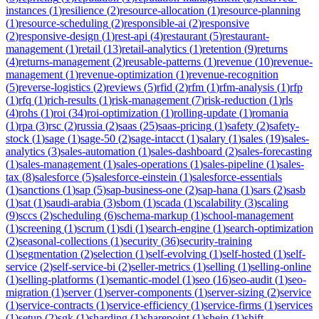
instances
(
1
)
resilience
(
2
)
resource-allocation
(
1
)
resource-planning
(
1
)
resource-scheduling
(
2
)
responsible-ai
(
2
)
responsive
(
2
)
responsive-design
(
1
)
rest-api
(
4
)
restaurant
(
5
)
restaurant-
management
(
1
)
retail
(
13
)
retail-analytics
(
1
)
retention
(
9
)
returns
(
4
)
returns-management
(
2
)
reusable-patterns
(
1
)
revenue
(
10
)
revenue-
management
(
1
)
revenue-optimization
(
1
)
revenue-recognition
(
5
)
reverse-logistics
(
2
)
reviews
(
5
)
rfid
(
2
)
rfm
(
1
)
rfm-analysis
(
1
)
rfp
(
1
)
rfq
(
1
)
rich-results
(
1
)
risk-management
(
7
)
risk-reduction
(
1
)
rls
(
4
)
rohs
(
1
)
roi
(
34
)
roi-optimization
(
1
)
rolling-update
(
1
)
romania
(
1
)
rpa
(
3
)
rsc
(
2
)
russia
(
2
)
saas
(
25
)
saas-pricing
(
1
)
safety
(
2
)
safety-
stock
(
1
)
sage
(
1
)
sage-50
(
2
)
sage-intacct
(
1
)
salary
(
1
)
sales
(
19
)
sales-
analytics
(
3
)
sales-automation
(
1
)
sales-dashboard
(
2
)
sales-forecasting
(
1
)
sales-management
(
1
)
sales-operations
(
1
)
sales-pipeline
(
1
)
sales-
tax
(
8
)
salesforce
(
5
)
salesforce-einstein
(
1
)
salesforce-essentials
(
1
)
sanctions
(
1
)
sap
(
5
)
sap-business-one
(
2
)
sap-hana
(
1
)
sars
(
2
)
sasb
(
1
)
sat
(
1
)
saudi-arabia
(
3
)
sbom
(
1
)
scada
(
1
)
scalability
(
3
)
scaling
(
9
)
sccs
(
2
)
scheduling
(
6
)
schema-markup
(
1
)
school-management
(
1
)
screening
(
1
)
scrum
(
1
)
sdi
(
1
)
search-engine
(
1
)
search-optimization
(
2
)
seasonal-collections
(
1
)
security
(
36
)
security-training
(
1
)
segmentation
(
2
)
selection
(
1
)
self-evolving
(
1
)
self-hosted
(
1
)
self-
service
(
2
)
self-service-bi
(
2
)
seller-metrics
(
1
)
selling
(
1
)
selling-online
(
1
)
selling-platforms
(
1
)
semantic-model
(
1
)
seo
(
16
)
seo-audit
(
1
)
seo-
migration
(
1
)
server
(
1
)
server-components
(
1
)
server-sizing
(
2
)
service
(
1
)
service-contracts
(
1
)
service-efficiency
(
1
)
service-firms
(
1
)
services
(
1
)
setup
(
2
)
sgk
(
1
)
sharding
(
1
)
sharepoint
(
1
)
shein
(
1
)
shift-