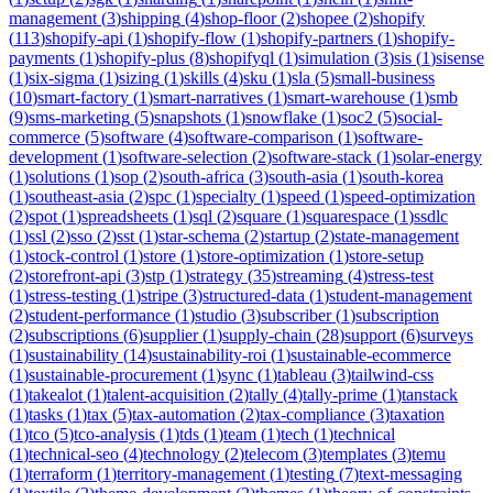
management
(
3
)
shipping
(
4
)
shop-floor
(
2
)
shopee
(
2
)
shopify
(
113
)
shopify-api
(
1
)
shopify-flow
(
1
)
shopify-partners
(
1
)
shopify-
payments
(
1
)
shopify-plus
(
8
)
shopifyql
(
1
)
simulation
(
3
)
sis
(
1
)
sisense
(
1
)
six-sigma
(
1
)
sizing
(
1
)
skills
(
4
)
sku
(
1
)
sla
(
5
)
small-business
(
10
)
smart-factory
(
1
)
smart-narratives
(
1
)
smart-warehouse
(
1
)
smb
(
9
)
sms-marketing
(
5
)
snapshots
(
1
)
snowflake
(
1
)
soc2
(
5
)
social-
commerce
(
5
)
software
(
4
)
software-comparison
(
1
)
software-
development
(
1
)
software-selection
(
2
)
software-stack
(
1
)
solar-energy
(
1
)
solutions
(
1
)
sop
(
2
)
south-africa
(
3
)
south-asia
(
1
)
south-korea
(
1
)
southeast-asia
(
2
)
spc
(
1
)
specialty
(
1
)
speed
(
1
)
speed-optimization
(
2
)
spot
(
1
)
spreadsheets
(
1
)
sql
(
2
)
square
(
1
)
squarespace
(
1
)
ssdlc
(
1
)
ssl
(
2
)
sso
(
2
)
sst
(
1
)
star-schema
(
2
)
startup
(
2
)
state-management
(
1
)
stock-control
(
1
)
store
(
1
)
store-optimization
(
1
)
store-setup
(
2
)
storefront-api
(
3
)
stp
(
1
)
strategy
(
35
)
streaming
(
4
)
stress-test
(
1
)
stress-testing
(
1
)
stripe
(
3
)
structured-data
(
1
)
student-management
(
2
)
student-performance
(
1
)
studio
(
3
)
subscriber
(
1
)
subscription
(
2
)
subscriptions
(
6
)
supplier
(
1
)
supply-chain
(
28
)
support
(
6
)
surveys
(
1
)
sustainability
(
14
)
sustainability-roi
(
1
)
sustainable-ecommerce
(
1
)
sustainable-procurement
(
1
)
sync
(
1
)
tableau
(
3
)
tailwind-css
(
1
)
takealot
(
1
)
talent-acquisition
(
2
)
tally
(
4
)
tally-prime
(
1
)
tanstack
(
1
)
tasks
(
1
)
tax
(
5
)
tax-automation
(
2
)
tax-compliance
(
3
)
taxation
(
1
)
tco
(
5
)
tco-analysis
(
1
)
tds
(
1
)
team
(
1
)
tech
(
1
)
technical
(
1
)
technical-seo
(
4
)
technology
(
2
)
telecom
(
3
)
templates
(
3
)
temu
(
1
)
terraform
(
1
)
territory-management
(
1
)
testing
(
7
)
text-messaging