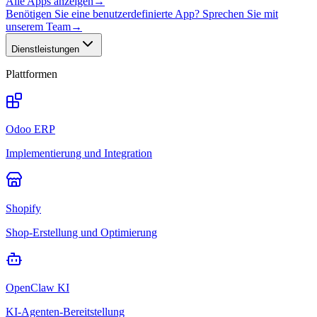
Alle Apps anzeigen
→
Benötigen Sie eine benutzerdefinierte App? Sprechen Sie mit
unserem Team
→
Dienstleistungen
Plattformen
Odoo ERP
Implementierung und Integration
Shopify
Shop-Erstellung und Optimierung
OpenClaw KI
KI-Agenten-Bereitstellung