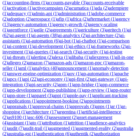
(
1
)
accounting-firms
(
1
)
accounts-payable
(
3
)
accounts-receivable
(
1
)
activation
(
1
)
activecampaign
(
2
)
acumatica
(
1
)
ada
(
2
)
adempiere
(
1
)
adequacy
(
1
)
admin-api
(
1
)
administration
(
1
)
adobe-commerce
(
2
)
adoption
(
2
)
aerospace
(
1
)
afip
(
1
)
africa
(
2
)
aftermarket
(
1
)
agency
(
13
)
agency-automation
(
1
)
agency-growth
(
2
)
agency-scaling
(
1
)
agentforce
(
1
)
agile
(
2
)
agreements
(
1
)
agriculture
(
3
)
agritech
(
1
)
ai
(
62
)
ai-agent
(
1
)
ai-agents
(
38
)
ai-analytics
(
2
)
ai-architecture
(
2
)
ai-
assistants
(
1
)
ai-automation
(
6
)
ai-bot
(
1
)
ai-chatbot
(
1
)
ai-comparison
(
1
)
ai-content
(
1
)
ai-development
(
1
)
ai-ethics
(
1
)
ai-frameworks
(
2
)
ai-
investment
(
1
)
ai-queries
(
1
)
ai-search
(
3
)
ai-security
(
1
)
ai-testing
(
1
)
ai-threats
(
1
)
alerting
(
2
)
alexa
(
1
)
alibaba
(
1
)
aliexpress
(
1
)
all-in-one
(
2
)
allegro
(
2
)
amazon
(
7
)
amazon-ads
(
1
)
amazon-ppc
(
1
)
amazon-
seller
(
1
)
aml
(
1
)
analytics
(
40
)
announcement
(
1
)
anomaly-detection
(
1
)
answer-engine-optimization
(
1
)
aov
(
1
)
ap-automation
(
1
)
apache
(
1
)
apcs
(
1
)
api
(
22
)
api-economy
(
1
)
api-first
(
2
)
api-gateway
(
1
)
api-
integration
(
3
)
api-security
(
2
)
apm
(
1
)
app-bridge
(
1
)
app-commerce
(
1
)
app-development
(
2
)
app-publishing
(
1
)
app-review
(
1
)
app-router
(
1
)
app-store
(
1
)
apparel
(
3
)
appi
(
1
)
apple-pay
(
1
)
applicant-tracking
(
1
)
applications
(
1
)
appointment-booking
(
2
)
appointments
(
1
)
appraisals
(
1
)
approval-chains
(
1
)
approvals
(
3
)
apps
(
1
)
ar
(
1
)
ar-
shopping
(
1
)
architecture
(
17
)
argentina
(
1
)
artificial-intelligence
(
2
)
as9100
(
1
)
asc-606
(
3
)
assessment
(
2
)
asset-management
(
4
)
assistant
(
1
)
ato
(
1
)
attribution
(
1
)
attrition
(
1
)
audience-analytics
(
1
)
audit
(
7
)
audit-trail
(
1
)
augmented
(
1
)
augmented-reality
(
2
)
australia
(
2
)
australia-gst
(
1
)
authentication
(
6
)
authentik
(
2
)
authorization