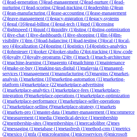
(
1
)
lead-generation
(
3
)
lead-management
(
2
)
lead-nurture
(
1
)
lead-
nurturing
(
1
)
lead-scoring
(
2
)
lead-tracking
(
1
)
leadership
(
2
)
lean
(
1
)
lean-manufacturing
(
1
)
lease-accounting
(
1
)
lease-management
(
2
)
leave-management
(
1
)
legacy-migration
(
1
)
legacy-systems
(
1
)
legal
(
16
)
legal-billing
(
1
)
legal-tech
(
1
)
lgpd
(
1
)
licensing
(
7
)
lightspeed
(
1
)
liquid
(
1
)
liquidity
(
1
)
listing
(
1
)
listing-optimization
(
1
)
live-chat
(
1
)
live-dashboards
(
1
)
live-shopping
(
1
)
llm
(
4
)
llm-
visibility
(
1
)
lms
(
3
)
load-balancing
(
1
)
load-testing
(
3
)
local
(
1
)
local-
seo
(
4
)
localization
(
24
)
logging
(
1
)
logistics
(
14
)
logistics-analytics
(
1
)
lohnsteuer
(
1
)
looker
(
2
)
looker-studio
(
2
)
lot-tracking
(
1
)
low-code
(
6
)
loyalty
(
3
)
loyalty-programs
(
2
)
ltv
(
1
)
mach
(
1
)
mach-architecture
(
1
)
machine-learning
(
13
)
magento
(
4
)
mailchimp
(
1
)
maintenance
(
4
)
make-or-buy
(
1
)
making-tax-digital
(
1
)
malaysia
(
1
)
managed-
services
(
1
)
management
(
1
)
manufacturing
(
53
)
margins
(
2
)
market-
analysis
(
1
)
marketing
(
10
)
marketing-automation
(
11
)
marketing-
platform
(
4
)
marketplace
(
22
)
marketplace-advertising
(
1
)
marketplace-analytics
(
1
)
marketplace-fees
(
1
)
marketplace-
integration
(
9
)
marketplace-operations
(
1
)
marketplace-optimization
(
1
)
marketplace-performance
(
1
)
marketplace-seller-operations
(
17
)
marketplace-selling
(
9
)
marketplace-strategy
(
1
)
markets
(
1
)
markets-pro
(
1
)
master-data
(
1
)
matter-management
(
1
)
mcommerce
(
2
)
measurement
(
1
)
media
(
3
)
medical-device
(
1
)
membership
(
2
)
membership-sites
(
3
)
memberships
(
1
)
mercadolibre
(
2
)
mes
(
2
)
messaging
(
1
)
metabase
(
1
)
metasfresh
(
1
)
method-crm
(
1
)
metrics
(
2
)
mexico
(
1
)
mfa
(
1
)
microlearning
(
1
)
microservices
(
6
)
microsoft