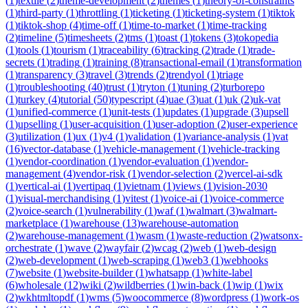
(
1
)
textile
(
2
)
theme-development
(
2
)
themes
(
1
)
theory-of-constraints
(
1
)
third-party
(
1
)
throttling
(
1
)
ticketing
(
1
)
ticketing-system
(
1
)
tiktok
(
1
)
tiktok-shop
(
4
)
time-off
(
1
)
time-to-market
(
1
)
time-tracking
(
2
)
timeline
(
5
)
timesheets
(
2
)
tms
(
1
)
toast
(
1
)
tokens
(
3
)
tokopedia
(
1
)
tools
(
1
)
tourism
(
1
)
traceability
(
6
)
tracking
(
2
)
trade
(
1
)
trade-
secrets
(
1
)
trading
(
1
)
training
(
8
)
transactional-email
(
1
)
transformation
(
1
)
transparency
(
3
)
travel
(
3
)
trends
(
2
)
trendyol
(
1
)
triage
(
1
)
troubleshooting
(
40
)
trust
(
1
)
tryton
(
1
)
tuning
(
2
)
turborepo
(
1
)
turkey
(
4
)
tutorial
(
50
)
typescript
(
4
)
uae
(
3
)
uat
(
1
)
uk
(
2
)
uk-vat
(
1
)
unified-commerce
(
1
)
unit-tests
(
1
)
updates
(
1
)
upgrade
(
3
)
upsell
(
1
)
upselling
(
1
)
user-acquisition
(
1
)
user-adoption
(
2
)
user-experience
(
3
)
utilization
(
1
)
ux
(
1
)
v4
(
1
)
validation
(
1
)
variance-analysis
(
1
)
vat
(
16
)
vector-database
(
1
)
vehicle-management
(
1
)
vehicle-tracking
(
1
)
vendor-coordination
(
1
)
vendor-evaluation
(
1
)
vendor-
management
(
4
)
vendor-risk
(
1
)
vendor-selection
(
2
)
vercel-ai-sdk
(
1
)
vertical-ai
(
1
)
vertipaq
(
1
)
vietnam
(
1
)
views
(
1
)
vision-2030
(
1
)
visual-merchandising
(
1
)
vitest
(
1
)
voice-ai
(
1
)
voice-commerce
(
2
)
voice-search
(
1
)
vulnerability
(
1
)
waf
(
1
)
walmart
(
3
)
walmart-
marketplace
(
1
)
warehouse
(
13
)
warehouse-automation
(
2
)
warehouse-management
(
1
)
wasm
(
1
)
waste-reduction
(
2
)
watsonx-
orchestrate
(
1
)
wave
(
2
)
wayfair
(
2
)
wcag
(
2
)
web
(
1
)
web-design
(
2
)
web-development
(
1
)
web-scraping
(
1
)
web3
(
1
)
webhooks
(
7
)
website
(
1
)
website-builder
(
1
)
whatsapp
(
1
)
white-label
(
6
)
wholesale
(
12
)
wiki
(
2
)
wildberries
(
1
)
win-back
(
1
)
wip
(
1
)
wix
(
2
)
wkhtmltopdf
(
1
)
wms
(
5
)
woocommerce
(
8
)
wordpress
(
1
)
work-os