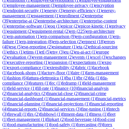
(
1
)
emissions
(
1
)
employee-development
(
1
)
employee-engagement
(
1
)
employee-management
(
3
)
employee-privacy
(
1
)
encryption
(
1
)
endpoint-security
(
1
)
energy
(
3
)
energy-efficiency
(
1
)
energy-
management
(
1
)
engagement
(
1
)
enrollment
(
2
)
enterprise
(
39
)
enterprise-ai
(
2
)
enterprise-architecture
(
1
)
enterprise-content
(
1
)
enterprise-software
(
1
)
eoq
(
1
)
epicor
(
2
)
epicor-kinetic
(
1
)
eprivacy
(
1
)
equipment
(
2
)
equipment-rental
(
2
)
erp
(
225
)
erp-architecture
(
1
)
erp-automation
(
1
)
erp-comparison
(
9
)
erp-configuration
(
1
)
erp-
failure
(
1
)
erp-integration
(
8
)
erp-selection
(
2
)
erpnext
(
18
)
errors
(
40
)
esg
(
5
)
esg-reporting
(
2
)
esignature
(
1
)
eta
(
2
)
ethical-sourcing
(
1
)
ethics
(
1
)
etims
(
1
)
etl
(
5
)
etsy
(
3
)
eu
(
2
)
eu-ai-act
(
1
)
europe
(
2
)
evaluation
(
3
)
event-management
(
2
)
events
(
1
)
excel
(
3
)
exchanges
(
1
)
executive-reporting
(
1
)
expansion
(
1
)
expectations
(
1
)
expo
(
1
)
export-compliance
(
1
)
extensibility
(
2
)
fabric
(
1
)
facebook
(
1
)
facebook-shops
(
1
)
factory-floor
(
1
)
faire
(
1
)
farm-management
(
1
)
fashion
(
6
)
fattura-elettronica
(
1
)
fba
(
1
)
fbr
(
2
)
fda
(
1
)
fda-
compliance
(
3
)
features
(
1
)
fec
(
1
)
fedramp
(
1
)
field-management
(
1
)
field-service
(
1
)
fill-rate
(
1
)
finance
(
10
)
financial-analysis
(
2
)
financial-analytics
(
2
)
financial-close
(
2
)
financial-crime
(
1
)
financial-dashboard
(
1
)
financial-management
(
1
)
financial-metrics
(
1
)
financial-planning
(
1
)
financial-projections
(
1
)
financial-reporting
(
4
)
financial-reports
(
2
)
financial-services
(
3
)
fine-tuning
(
1
)
fintech
(
3
)
firewall
(
1
)
firs
(
2
)
fishbowl
(
1
)
fitment-data
(
1
)
fitness
(
1
)
fleet
(
1
)
fleet-management
(
1
)
flipkart
(
2
)
food-beverage
(
4
)
food-cost
(
1
)
food-manufacturing
(
1
)
food-safety
(
1
)
forecasting
(
9
)
forex