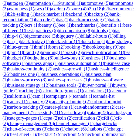
(
3
)
autogen
(
2
)
automation
(
119
)
automl
(
1
)
automotive
(
5
)
autonomous
(
2
)
awareness
(
1
)
aws
(
10
)
axelor
(
2
)
azure
(
4
)
b2b
(
18
)
b2b-ecommerce
(
1
)
b2b-selling
(
1
)
back-market
(
1
)
backend
(
6
)
backup
(
2
)
bank-
reconciliation
(
1
)
barcode
(
1
)
bas
(
1
)
batch-processing
(
1
)
batch-
tracking
(
2
)
bcrs
(
1
)
beauty
(
1
)
bee
(
1
)
benchmarks
(
1
)
benefits
(
1
)
best-
of-breed
(
1
)
best-practices
(
6
)
bi-comparison
(
8
)
bi-tools
(
1
)
bias
(
1
)
big-4
(
1
)
bigcommerce
(
3
)
bigquery
(
1
)
billable-hours
(
1
)
billing
(
7
)
bir
(
1
)
black-friday
(
1
)
block-editor
(
1
)
blockchain
(
1
)
blog-strategy
(
1
)
blue-green
(
1
)
bmf
(
1
)
bom
(
2
)
booking
(
5
)
bookkeeping
(
9
)
bpa
(
1
)
bpm
(
1
)
brand
(
2
)
branding
(
1
)
brazil
(
2
)
breach-notification
(
1
)
bss
(
1
)
budget
(
3
)
budgeting
(
6
)
build-vs-buy
(
3
)
business
(
13
)
business
software
(
1
)
business-apps
(
1
)
business-automation
(
1
)
business-case
(
2
)
business-continuity
(
2
)
business-growth
(
1
)
business-intelligence
(
26
)
business-one
(
1
)
business-operations
(
1
)
business-plan
(
1
)
business-process
(
8
)
business-processes
(
1
)
business-software
(
1
)
business-strategy
(
12
)
business-tools
(
2
)
buyer-portal
(
1
)
buyers-
guide
(
1
)
caching
(
6
)
calculation-groups
(
1
)
calculators
(
1
)
calendar
(
3
)
california
(
1
)
cam
(
1
)
campaigns
(
4
)
canada
(
1
)
canada-hst
(
1
)
canary
(
1
)
capacity
(
2
)
capacity-planning
(
2
)
carbon-footprint
(
2
)
carbon-tracking
(
3
)
career-plans
(
1
)
cart-abandonment
(
2
)
case-
management
(
2
)
case-study
(
11
)
cash-flow
(
4
)
catalog
(
2
)
catalog-sync
(
1
)
category-pages
(
1
)
ccpa
(
2
)
cdn
(
2
)
certification
(
2
)
cfdi
(
1
)
cfo
(
2
)
change-management
(
6
)
channel-manager
(
1
)
chargebacks
(
1
)
chart-of-accounts
(
3
)
charts
(
1
)
chatbot
(
6
)
chatbots
(
1
)
chatgpt
(
2
)
cheat-sheet
(
1
)
checklist
(
7
)
checkout
(
2
)
checkout-optimization