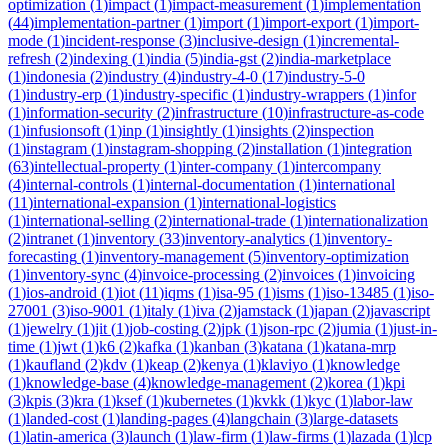
optimization
(
1
)
impact
(
1
)
impact-measurement
(
1
)
implementation
(
44
)
implementation-partner
(
1
)
import
(
1
)
import-export
(
1
)
import-
mode
(
1
)
incident-response
(
3
)
inclusive-design
(
1
)
incremental-
refresh
(
2
)
indexing
(
1
)
india
(
5
)
india-gst
(
2
)
india-marketplace
(
1
)
indonesia
(
2
)
industry
(
4
)
industry-4-0
(
17
)
industry-5-0
(
1
)
industry-erp
(
1
)
industry-specific
(
1
)
industry-wrappers
(
1
)
infor
(
1
)
information-security
(
2
)
infrastructure
(
10
)
infrastructure-as-code
(
1
)
infusionsoft
(
1
)
inp
(
1
)
insightly
(
1
)
insights
(
2
)
inspection
(
1
)
instagram
(
1
)
instagram-shopping
(
2
)
installation
(
1
)
integration
(
63
)
intellectual-property
(
1
)
inter-company
(
1
)
intercompany
(
4
)
internal-controls
(
1
)
internal-documentation
(
1
)
international
(
11
)
international-expansion
(
1
)
international-logistics
(
1
)
international-selling
(
2
)
international-trade
(
1
)
internationalization
(
2
)
intranet
(
1
)
inventory
(
33
)
inventory-analytics
(
1
)
inventory-
forecasting
(
1
)
inventory-management
(
5
)
inventory-optimization
(
1
)
inventory-sync
(
4
)
invoice-processing
(
2
)
invoices
(
1
)
invoicing
(
1
)
ios-android
(
1
)
iot
(
11
)
iqms
(
1
)
isa-95
(
1
)
isms
(
1
)
iso-13485
(
1
)
iso-
27001
(
3
)
iso-9001
(
1
)
italy
(
1
)
iva
(
2
)
jamstack
(
1
)
japan
(
2
)
javascript
(
1
)
jewelry
(
1
)
jit
(
1
)
job-costing
(
2
)
jpk
(
1
)
json-rpc
(
2
)
jumia
(
1
)
just-in-
time
(
1
)
jwt
(
1
)
k6
(
2
)
kafka
(
1
)
kanban
(
3
)
katana
(
1
)
katana-mrp
(
1
)
kaufland
(
2
)
kdv
(
1
)
keap
(
2
)
kenya
(
1
)
klaviyo
(
1
)
knowledge
(
1
)
knowledge-base
(
4
)
knowledge-management
(
2
)
korea
(
1
)
kpi
(
3
)
kpis
(
3
)
kra
(
1
)
ksef
(
1
)
kubernetes
(
1
)
kvkk
(
1
)
kyc
(
1
)
labor-law
(
1
)
landed-cost
(
1
)
landing-pages
(
4
)
langchain
(
3
)
large-datasets
(
1
)
latin-america
(
3
)
launch
(
1
)
law-firm
(
1
)
law-firms
(
1
)
lazada
(
1
)
lcp