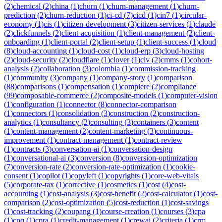
(
2
)
chemical
(
2
)
china
(
1
)
churn
(
1
)
churn-management
(
1
)
churn-
prediction
(
2
)
churn-reduction
(
1
)
ci-cd
(
7
)
cicd
(
1
)
cin7
(
1
)
circular-
economy
(
1
)
cis
(
1
)
citizen-development
(
3
)
citizen-services
(
1
)
claude
(
2
)
clickfunnels
(
2
)
client-acquisition
(
1
)
client-management
(
2
)
client-
onboarding
(
1
)
client-portal
(
2
)
client-setup
(
1
)
client-success
(
1
)
cloud
(
8
)
cloud-accounting
(
1
)
cloud-cost
(
1
)
cloud-erp
(
3
)
cloud-hosting
(
2
)
cloud-security
(
2
)
cloudflare
(
1
)
clover
(
1
)
clv
(
2
)
cmms
(
1
)
cohort-
analysis
(
2
)
collaboration
(
3
)
colombia
(
1
)
commission-tracking
(
1
)
community
(
3
)
company
(
1
)
company-story
(
1
)
comparison
(
88
)
comparisons
(
1
)
compensation
(
1
)
compiere
(
2
)
compliance
(
99
)
composable-commerce
(
2
)
composite-models
(
1
)
computer-vision
(
1
)
configuration
(
1
)
connector
(
8
)
connector-comparison
(
1
)
connectors
(
1
)
consolidation
(
3
)
construction
(
2
)
construction-
analytics
(
1
)
consultancy
(
2
)
consulting
(
3
)
containers
(
3
)
content
(
1
)
content-management
(
2
)
content-marketing
(
3
)
continuous-
improvement
(
1
)
contract-management
(
1
)
contract-review
(
1
)
contracts
(
3
)
conversation-ai
(
1
)
conversation-design
(
1
)
conversational-ai
(
3
)
conversion
(
8
)
conversion-optimization
(
7
)
conversion-rate
(
2
)
conversion-rate-optimization
(
1
)
cookie-
consent
(
1
)
copilot
(
1
)
copyleft
(
1
)
copyrights
(
1
)
core-web-vitals
(
5
)
corporate-tax
(
1
)
corrective
(
1
)
cosmetics
(
1
)
cost
(
4
)
cost-
accounting
(
1
)
cost-analysis
(
3
)
cost-benefit
(
2
)
cost-calculator
(
1
)
cost-
comparison
(
2
)
cost-optimization
(
5
)
cost-reduction
(
1
)
cost-savings
(
1
)
cost-tracking
(
2
)
coupang
(
1
)
course-creation
(
1
)
courses
(
3
)
cpa
(
1
)
cpq
(
1
)
cpra
(
1
)
credit-management
(
1
)
crewai
(
2
)
criteria
(
1
)
crm