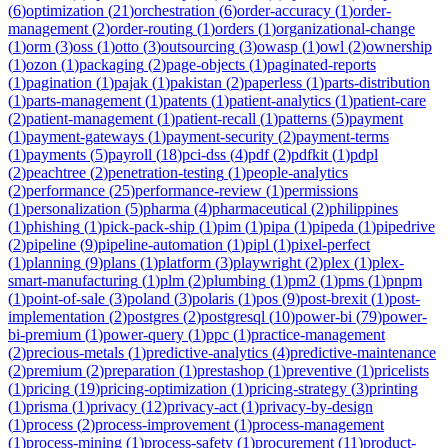
(
6
)
optimization
(
21
)
orchestration
(
6
)
order-accuracy
(
1
)
order-
management
(
2
)
order-routing
(
1
)
orders
(
1
)
organizational-change
(
1
)
orm
(
3
)
oss
(
1
)
otto
(
3
)
outsourcing
(
3
)
owasp
(
1
)
owl
(
2
)
ownership
(
1
)
ozon
(
1
)
packaging
(
2
)
page-objects
(
1
)
paginated-reports
(
1
)
pagination
(
1
)
pajak
(
1
)
pakistan
(
2
)
paperless
(
1
)
parts-distribution
(
1
)
parts-management
(
1
)
patents
(
1
)
patient-analytics
(
1
)
patient-care
(
2
)
patient-management
(
1
)
patient-recall
(
1
)
patterns
(
5
)
payment
(
1
)
payment-gateways
(
1
)
payment-security
(
2
)
payment-terms
(
1
)
payments
(
5
)
payroll
(
18
)
pci-dss
(
4
)
pdf
(
2
)
pdfkit
(
1
)
pdpl
(
2
)
peachtree
(
2
)
penetration-testing
(
1
)
people-analytics
(
2
)
performance
(
25
)
performance-review
(
1
)
permissions
(
1
)
personalization
(
5
)
pharma
(
4
)
pharmaceutical
(
2
)
philippines
(
1
)
phishing
(
1
)
pick-pack-ship
(
1
)
pim
(
1
)
pipa
(
1
)
pipeda
(
1
)
pipedrive
(
2
)
pipeline
(
9
)
pipeline-automation
(
1
)
pipl
(
1
)
pixel-perfect
(
1
)
planning
(
9
)
plans
(
1
)
platform
(
3
)
playwright
(
2
)
plex
(
1
)
plex-
smart-manufacturing
(
1
)
plm
(
2
)
plumbing
(
1
)
pm2
(
1
)
pms
(
1
)
pnpm
(
1
)
point-of-sale
(
3
)
poland
(
3
)
polaris
(
1
)
pos
(
9
)
post-brexit
(
1
)
post-
implementation
(
2
)
postgres
(
2
)
postgresql
(
10
)
power-bi
(
79
)
power-
bi-premium
(
1
)
power-query
(
1
)
ppc
(
1
)
practice-management
(
2
)
precious-metals
(
1
)
predictive-analytics
(
4
)
predictive-maintenance
(
2
)
premium
(
2
)
preparation
(
1
)
prestashop
(
1
)
preventive
(
1
)
pricelists
(
1
)
pricing
(
19
)
pricing-optimization
(
1
)
pricing-strategy
(
3
)
printing
(
1
)
prisma
(
1
)
privacy
(
12
)
privacy-act
(
1
)
privacy-by-design
(
1
)
process
(
2
)
process-improvement
(
1
)
process-management
(
1
)
process-mining
(
1
)
process-safety
(
1
)
procurement
(
11
)
product-