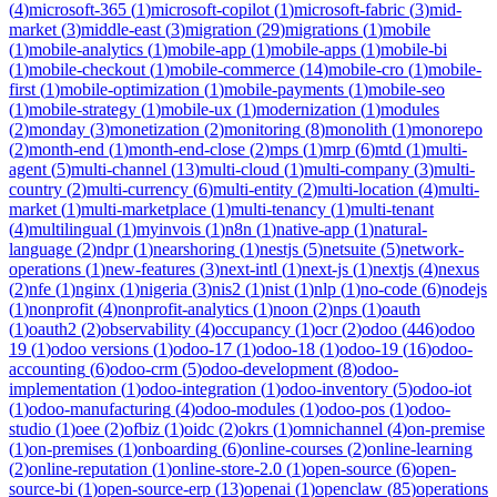
(
4
)
microsoft-365
(
1
)
microsoft-copilot
(
1
)
microsoft-fabric
(
3
)
mid-
market
(
3
)
middle-east
(
3
)
migration
(
29
)
migrations
(
1
)
mobile
(
1
)
mobile-analytics
(
1
)
mobile-app
(
1
)
mobile-apps
(
1
)
mobile-bi
(
1
)
mobile-checkout
(
1
)
mobile-commerce
(
14
)
mobile-cro
(
1
)
mobile-
first
(
1
)
mobile-optimization
(
1
)
mobile-payments
(
1
)
mobile-seo
(
1
)
mobile-strategy
(
1
)
mobile-ux
(
1
)
modernization
(
1
)
modules
(
2
)
monday
(
3
)
monetization
(
2
)
monitoring
(
8
)
monolith
(
1
)
monorepo
(
2
)
month-end
(
1
)
month-end-close
(
2
)
mps
(
1
)
mrp
(
6
)
mtd
(
1
)
multi-
agent
(
5
)
multi-channel
(
13
)
multi-cloud
(
1
)
multi-company
(
3
)
multi-
country
(
2
)
multi-currency
(
6
)
multi-entity
(
2
)
multi-location
(
4
)
multi-
market
(
1
)
multi-marketplace
(
1
)
multi-tenancy
(
1
)
multi-tenant
(
4
)
multilingual
(
1
)
myinvois
(
1
)
n8n
(
1
)
native-app
(
1
)
natural-
language
(
2
)
ndpr
(
1
)
nearshoring
(
1
)
nestjs
(
5
)
netsuite
(
5
)
network-
operations
(
1
)
new-features
(
3
)
next-intl
(
1
)
next-js
(
1
)
nextjs
(
4
)
nexus
(
2
)
nfe
(
1
)
nginx
(
1
)
nigeria
(
3
)
nis2
(
1
)
nist
(
1
)
nlp
(
1
)
no-code
(
6
)
nodejs
(
1
)
nonprofit
(
4
)
nonprofit-analytics
(
1
)
noon
(
2
)
nps
(
1
)
oauth
(
1
)
oauth2
(
2
)
observability
(
4
)
occupancy
(
1
)
ocr
(
2
)
odoo
(
446
)
odoo
19
(
1
)
odoo versions
(
1
)
odoo-17
(
1
)
odoo-18
(
1
)
odoo-19
(
16
)
odoo-
accounting
(
6
)
odoo-crm
(
5
)
odoo-development
(
8
)
odoo-
implementation
(
1
)
odoo-integration
(
1
)
odoo-inventory
(
5
)
odoo-iot
(
1
)
odoo-manufacturing
(
4
)
odoo-modules
(
1
)
odoo-pos
(
1
)
odoo-
studio
(
1
)
oee
(
2
)
ofbiz
(
1
)
oidc
(
2
)
okrs
(
1
)
omnichannel
(
4
)
on-premise
(
1
)
on-premises
(
1
)
onboarding
(
6
)
online-courses
(
2
)
online-learning
(
2
)
online-reputation
(
1
)
online-store-2.0
(
1
)
open-source
(
6
)
open-
source-bi
(
1
)
open-source-erp
(
13
)
openai
(
1
)
openclaw
(
85
)
operations