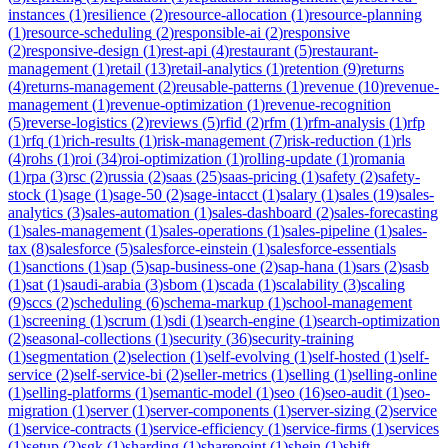
instances
(
1
)
resilience
(
2
)
resource-allocation
(
1
)
resource-planning
(
1
)
resource-scheduling
(
2
)
responsible-ai
(
2
)
responsive
(
2
)
responsive-design
(
1
)
rest-api
(
4
)
restaurant
(
5
)
restaurant-
management
(
1
)
retail
(
13
)
retail-analytics
(
1
)
retention
(
9
)
returns
(
4
)
returns-management
(
2
)
reusable-patterns
(
1
)
revenue
(
10
)
revenue-
management
(
1
)
revenue-optimization
(
1
)
revenue-recognition
(
5
)
reverse-logistics
(
2
)
reviews
(
5
)
rfid
(
2
)
rfm
(
1
)
rfm-analysis
(
1
)
rfp
(
1
)
rfq
(
1
)
rich-results
(
1
)
risk-management
(
7
)
risk-reduction
(
1
)
rls
(
4
)
rohs
(
1
)
roi
(
34
)
roi-optimization
(
1
)
rolling-update
(
1
)
romania
(
1
)
rpa
(
3
)
rsc
(
2
)
russia
(
2
)
saas
(
25
)
saas-pricing
(
1
)
safety
(
2
)
safety-
stock
(
1
)
sage
(
1
)
sage-50
(
2
)
sage-intacct
(
1
)
salary
(
1
)
sales
(
19
)
sales-
analytics
(
3
)
sales-automation
(
1
)
sales-dashboard
(
2
)
sales-forecasting
(
1
)
sales-management
(
1
)
sales-operations
(
1
)
sales-pipeline
(
1
)
sales-
tax
(
8
)
salesforce
(
5
)
salesforce-einstein
(
1
)
salesforce-essentials
(
1
)
sanctions
(
1
)
sap
(
5
)
sap-business-one
(
2
)
sap-hana
(
1
)
sars
(
2
)
sasb
(
1
)
sat
(
1
)
saudi-arabia
(
3
)
sbom
(
1
)
scada
(
1
)
scalability
(
3
)
scaling
(
9
)
sccs
(
2
)
scheduling
(
6
)
schema-markup
(
1
)
school-management
(
1
)
screening
(
1
)
scrum
(
1
)
sdi
(
1
)
search-engine
(
1
)
search-optimization
(
2
)
seasonal-collections
(
1
)
security
(
36
)
security-training
(
1
)
segmentation
(
2
)
selection
(
1
)
self-evolving
(
1
)
self-hosted
(
1
)
self-
service
(
2
)
self-service-bi
(
2
)
seller-metrics
(
1
)
selling
(
1
)
selling-online
(
1
)
selling-platforms
(
1
)
semantic-model
(
1
)
seo
(
16
)
seo-audit
(
1
)
seo-
migration
(
1
)
server
(
1
)
server-components
(
1
)
server-sizing
(
2
)
service
(
1
)
service-contracts
(
1
)
service-efficiency
(
1
)
service-firms
(
1
)
services
(
1
)
setup
(
2
)
sgk
(
1
)
sharding
(
1
)
sharepoint
(
1
)
shein
(
1
)
shift-