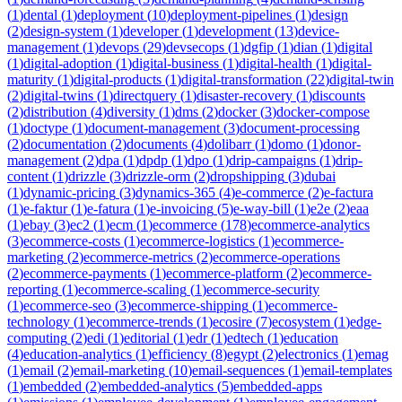
(
1
)
dental
(
1
)
deployment
(
10
)
deployment-pipelines
(
1
)
design
(
2
)
design-system
(
1
)
developer
(
1
)
development
(
13
)
device-
management
(
1
)
devops
(
29
)
devsecops
(
1
)
dgfip
(
1
)
dian
(
1
)
digital
(
1
)
digital-adoption
(
1
)
digital-business
(
1
)
digital-health
(
1
)
digital-
maturity
(
1
)
digital-products
(
1
)
digital-transformation
(
22
)
digital-twin
(
2
)
digital-twins
(
1
)
directquery
(
1
)
disaster-recovery
(
1
)
discounts
(
2
)
distribution
(
4
)
diversity
(
1
)
dms
(
2
)
docker
(
3
)
docker-compose
(
1
)
doctype
(
1
)
document-management
(
3
)
document-processing
(
2
)
documentation
(
2
)
documents
(
4
)
dolibarr
(
1
)
domo
(
1
)
donor-
management
(
2
)
dpa
(
1
)
dpdp
(
1
)
dpo
(
1
)
drip-campaigns
(
1
)
drip-
content
(
1
)
drizzle
(
3
)
drizzle-orm
(
2
)
dropshipping
(
3
)
dubai
(
1
)
dynamic-pricing
(
3
)
dynamics-365
(
4
)
e-commerce
(
2
)
e-factura
(
1
)
e-faktur
(
1
)
e-fatura
(
1
)
e-invoicing
(
5
)
e-way-bill
(
1
)
e2e
(
2
)
eaa
(
1
)
ebay
(
3
)
ec2
(
1
)
ecm
(
1
)
ecommerce
(
178
)
ecommerce-analytics
(
3
)
ecommerce-costs
(
1
)
ecommerce-logistics
(
1
)
ecommerce-
marketing
(
2
)
ecommerce-metrics
(
2
)
ecommerce-operations
(
2
)
ecommerce-payments
(
1
)
ecommerce-platform
(
2
)
ecommerce-
reporting
(
1
)
ecommerce-scaling
(
1
)
ecommerce-security
(
1
)
ecommerce-seo
(
3
)
ecommerce-shipping
(
1
)
ecommerce-
technology
(
1
)
ecommerce-trends
(
1
)
ecosire
(
7
)
ecosystem
(
1
)
edge-
computing
(
2
)
edi
(
1
)
editorial
(
1
)
edr
(
1
)
edtech
(
1
)
education
(
4
)
education-analytics
(
1
)
efficiency
(
8
)
egypt
(
2
)
electronics
(
1
)
emag
(
1
)
email
(
2
)
email-marketing
(
10
)
email-sequences
(
1
)
email-templates
(
1
)
embedded
(
2
)
embedded-analytics
(
5
)
embedded-apps