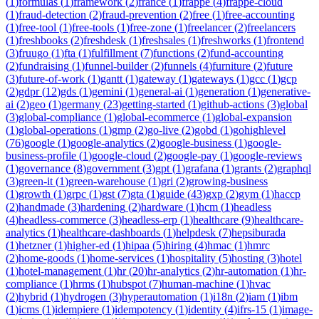
(
1
)
formulas
(
1
)
framework
(
2
)
france
(
1
)
frappe
(
4
)
frappe-cloud
(
1
)
fraud-detection
(
2
)
fraud-prevention
(
2
)
free
(
1
)
free-accounting
(
1
)
free-tool
(
1
)
free-tools
(
1
)
free-zone
(
1
)
freelancer
(
2
)
freelancers
(
1
)
freshbooks
(
2
)
freshdesk
(
1
)
freshsales
(
1
)
freshworks
(
1
)
frontend
(
3
)
fruugo
(
1
)
fta
(
1
)
fulfillment
(
7
)
functions
(
2
)
fund-accounting
(
2
)
fundraising
(
1
)
funnel-builder
(
2
)
funnels
(
4
)
furniture
(
2
)
future
(
3
)
future-of-work
(
1
)
gantt
(
1
)
gateway
(
1
)
gateways
(
1
)
gcc
(
1
)
gcp
(
2
)
gdpr
(
12
)
gds
(
1
)
gemini
(
1
)
general-ai
(
1
)
generation
(
1
)
generative-
ai
(
2
)
geo
(
1
)
germany
(
23
)
getting-started
(
1
)
github-actions
(
3
)
global
(
3
)
global-compliance
(
1
)
global-ecommerce
(
1
)
global-expansion
(
1
)
global-operations
(
1
)
gmp
(
2
)
go-live
(
2
)
gobd
(
1
)
gohighlevel
(
76
)
google
(
1
)
google-analytics
(
2
)
google-business
(
1
)
google-
business-profile
(
1
)
google-cloud
(
2
)
google-pay
(
1
)
google-reviews
(
1
)
governance
(
8
)
government
(
3
)
gpt
(
1
)
grafana
(
1
)
grants
(
2
)
graphql
(
3
)
green-it
(
1
)
green-warehouse
(
1
)
gri
(
2
)
growing-business
(
1
)
growth
(
1
)
grpc
(
1
)
gst
(
7
)
gta
(
1
)
guide
(
43
)
gxp
(
2
)
gym
(
1
)
haccp
(
2
)
handmade
(
3
)
hardening
(
2
)
hardware
(
1
)
hcm
(
1
)
headless
(
4
)
headless-commerce
(
3
)
headless-erp
(
1
)
healthcare
(
9
)
healthcare-
analytics
(
1
)
healthcare-dashboards
(
1
)
helpdesk
(
7
)
hepsiburada
(
1
)
hetzner
(
1
)
higher-ed
(
1
)
hipaa
(
5
)
hiring
(
4
)
hmac
(
1
)
hmrc
(
2
)
home-goods
(
1
)
home-services
(
1
)
hospitality
(
5
)
hosting
(
3
)
hotel
(
1
)
hotel-management
(
1
)
hr
(
20
)
hr-analytics
(
2
)
hr-automation
(
1
)
hr-
compliance
(
1
)
hrms
(
1
)
hubspot
(
7
)
human-machine
(
1
)
hvac
(
2
)
hybrid
(
1
)
hydrogen
(
3
)
hyperautomation
(
1
)
i18n
(
2
)
iam
(
1
)
ibm
(
1
)
icms
(
1
)
idempiere
(
1
)
idempotency
(
1
)
identity
(
4
)
ifrs-15
(
1
)
image-