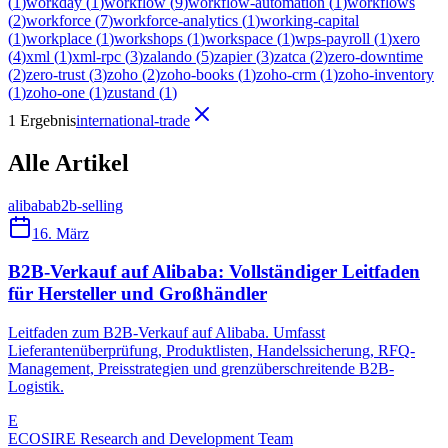
(
1
)
workday
(
1
)
workflow
(
9
)
workflow-automation
(
1
)
workflows
(
2
)
workforce
(
7
)
workforce-analytics
(
1
)
working-capital
(
1
)
workplace
(
1
)
workshops
(
1
)
workspace
(
1
)
wps-payroll
(
1
)
xero
(
4
)
xml
(
1
)
xml-rpc
(
3
)
zalando
(
5
)
zapier
(
3
)
zatca
(
2
)
zero-downtime
(
2
)
zero-trust
(
3
)
zoho
(
2
)
zoho-books
(
1
)
zoho-crm
(
1
)
zoho-inventory
(
1
)
zoho-one
(
1
)
zustand
(
1
)
1 Ergebnis
international-trade
Alle Artikel
alibaba
b2b-selling
16. März
B2B-Verkauf auf Alibaba: Vollständiger Leitfaden
für Hersteller und Großhändler
Leitfaden zum B2B-Verkauf auf Alibaba. Umfasst
Lieferantenüberprüfung, Produktlisten, Handelssicherung, RFQ-
Management, Preisstrategien und grenzüberschreitende B2B-
Logistik.
E
ECOSIRE Research and Development Team