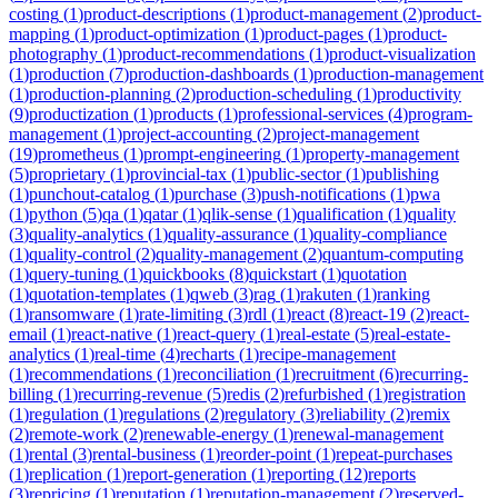
costing
(
1
)
product-descriptions
(
1
)
product-management
(
2
)
product-
mapping
(
1
)
product-optimization
(
1
)
product-pages
(
1
)
product-
photography
(
1
)
product-recommendations
(
1
)
product-visualization
(
1
)
production
(
7
)
production-dashboards
(
1
)
production-management
(
1
)
production-planning
(
2
)
production-scheduling
(
1
)
productivity
(
9
)
productization
(
1
)
products
(
1
)
professional-services
(
4
)
program-
management
(
1
)
project-accounting
(
2
)
project-management
(
19
)
prometheus
(
1
)
prompt-engineering
(
1
)
property-management
(
5
)
proprietary
(
1
)
provincial-tax
(
1
)
public-sector
(
1
)
publishing
(
1
)
punchout-catalog
(
1
)
purchase
(
3
)
push-notifications
(
1
)
pwa
(
1
)
python
(
5
)
qa
(
1
)
qatar
(
1
)
qlik-sense
(
1
)
qualification
(
1
)
quality
(
3
)
quality-analytics
(
1
)
quality-assurance
(
1
)
quality-compliance
(
1
)
quality-control
(
2
)
quality-management
(
2
)
quantum-computing
(
1
)
query-tuning
(
1
)
quickbooks
(
8
)
quickstart
(
1
)
quotation
(
1
)
quotation-templates
(
1
)
qweb
(
3
)
rag
(
1
)
rakuten
(
1
)
ranking
(
1
)
ransomware
(
1
)
rate-limiting
(
3
)
rdl
(
1
)
react
(
8
)
react-19
(
2
)
react-
email
(
1
)
react-native
(
1
)
react-query
(
1
)
real-estate
(
5
)
real-estate-
analytics
(
1
)
real-time
(
4
)
recharts
(
1
)
recipe-management
(
1
)
recommendations
(
1
)
reconciliation
(
1
)
recruitment
(
6
)
recurring-
billing
(
1
)
recurring-revenue
(
5
)
redis
(
2
)
refurbished
(
1
)
registration
(
1
)
regulation
(
1
)
regulations
(
2
)
regulatory
(
3
)
reliability
(
2
)
remix
(
2
)
remote-work
(
2
)
renewable-energy
(
1
)
renewal-management
(
1
)
rental
(
3
)
rental-business
(
1
)
reorder-point
(
1
)
repeat-purchases
(
1
)
replication
(
1
)
report-generation
(
1
)
reporting
(
12
)
reports
(
3
)
repricing
(
1
)
reputation
(
1
)
reputation-management
(
2
)
reserved-