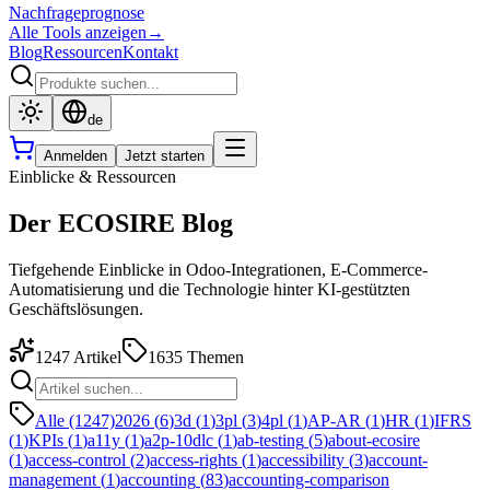
Nachfrageprognose
Alle Tools anzeigen
→
Blog
Ressourcen
Kontakt
de
Anmelden
Jetzt starten
Einblicke & Ressourcen
Der ECOSIRE Blog
Tiefgehende Einblicke in Odoo-Integrationen, E-Commerce-
Automatisierung und die Technologie hinter KI-gestützten
Geschäftslösungen.
1247
Artikel
1635
Themen
Alle (1247)
2026
(
6
)
3d
(
1
)
3pl
(
3
)
4pl
(
1
)
AP-AR
(
1
)
HR
(
1
)
IFRS
(
1
)
KPIs
(
1
)
a11y
(
1
)
a2p-10dlc
(
1
)
ab-testing
(
5
)
about-ecosire
(
1
)
access-control
(
2
)
access-rights
(
1
)
accessibility
(
3
)
account-
management
(
1
)
accounting
(
83
)
accounting-comparison