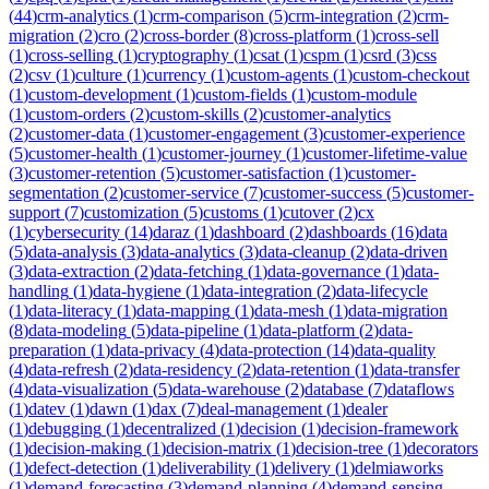
(
44
)
crm-analytics
(
1
)
crm-comparison
(
5
)
crm-integration
(
2
)
crm-
migration
(
2
)
cro
(
2
)
cross-border
(
8
)
cross-platform
(
1
)
cross-sell
(
1
)
cross-selling
(
1
)
cryptography
(
1
)
csat
(
1
)
cspm
(
1
)
csrd
(
3
)
css
(
2
)
csv
(
1
)
culture
(
1
)
currency
(
1
)
custom-agents
(
1
)
custom-checkout
(
1
)
custom-development
(
1
)
custom-fields
(
1
)
custom-module
(
1
)
custom-orders
(
2
)
custom-skills
(
2
)
customer-analytics
(
2
)
customer-data
(
1
)
customer-engagement
(
3
)
customer-experience
(
5
)
customer-health
(
1
)
customer-journey
(
1
)
customer-lifetime-value
(
3
)
customer-retention
(
5
)
customer-satisfaction
(
1
)
customer-
segmentation
(
2
)
customer-service
(
7
)
customer-success
(
5
)
customer-
support
(
7
)
customization
(
5
)
customs
(
1
)
cutover
(
2
)
cx
(
1
)
cybersecurity
(
14
)
daraz
(
1
)
dashboard
(
2
)
dashboards
(
16
)
data
(
5
)
data-analysis
(
3
)
data-analytics
(
3
)
data-cleanup
(
2
)
data-driven
(
3
)
data-extraction
(
2
)
data-fetching
(
1
)
data-governance
(
1
)
data-
handling
(
1
)
data-hygiene
(
1
)
data-integration
(
2
)
data-lifecycle
(
1
)
data-literacy
(
1
)
data-mapping
(
1
)
data-mesh
(
1
)
data-migration
(
8
)
data-modeling
(
5
)
data-pipeline
(
1
)
data-platform
(
2
)
data-
preparation
(
1
)
data-privacy
(
4
)
data-protection
(
14
)
data-quality
(
4
)
data-refresh
(
2
)
data-residency
(
2
)
data-retention
(
1
)
data-transfer
(
4
)
data-visualization
(
5
)
data-warehouse
(
2
)
database
(
7
)
dataflows
(
1
)
datev
(
1
)
dawn
(
1
)
dax
(
7
)
deal-management
(
1
)
dealer
(
1
)
debugging
(
1
)
decentralized
(
1
)
decision
(
1
)
decision-framework
(
1
)
decision-making
(
1
)
decision-matrix
(
1
)
decision-tree
(
1
)
decorators
(
1
)
defect-detection
(
1
)
deliverability
(
1
)
delivery
(
1
)
delmiaworks
(
1
)
demand-forecasting
(
3
)
demand-planning
(
4
)
demand-sensing