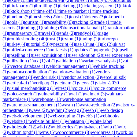
(
1
)
textile
(
2
)
theme-development
(
2
)
themes
(
1
)
theory-of-constraints
(
1
)
third-party
(
1
)
throttling
(
1
)
ticketing
(
1
)
ticketing-system
(
1
)
tiktok
(
1
)
tiktok-shop
(
4
)
time-off
(
1
)
time-to-market
(
1
)
time-tracking
(
2
)
timeline
(
5
)
timesheets
(
2
)
tms
(
1
)
toast
(
1
)
tokens
(
3
)
tokopedia
(
1
)
tools
(
1
)
tourism
(
1
)
traceability
(
6
)
tracking
(
2
)
trade
(
1
)
trade-
secrets
(
1
)
trading
(
1
)
training
(
8
)
transactional-email
(
1
)
transformation
(
1
)
transparency
(
3
)
travel
(
3
)
trends
(
2
)
trendyol
(
1
)
triage
(
1
)
troubleshooting
(
40
)
trust
(
1
)
tryton
(
1
)
tuning
(
2
)
turborepo
(
1
)
turkey
(
4
)
tutorial
(
50
)
typescript
(
4
)
uae
(
3
)
uat
(
1
)
uk
(
2
)
uk-vat
(
1
)
unified-commerce
(
1
)
unit-tests
(
1
)
updates
(
1
)
upgrade
(
3
)
upsell
(
1
)
upselling
(
1
)
user-acquisition
(
1
)
user-adoption
(
2
)
user-experience
(
3
)
utilization
(
1
)
ux
(
1
)
v4
(
1
)
validation
(
1
)
variance-analysis
(
1
)
vat
(
16
)
vector-database
(
1
)
vehicle-management
(
1
)
vehicle-tracking
(
1
)
vendor-coordination
(
1
)
vendor-evaluation
(
1
)
vendor-
management
(
4
)
vendor-risk
(
1
)
vendor-selection
(
2
)
vercel-ai-sdk
(
1
)
vertical-ai
(
1
)
vertipaq
(
1
)
vietnam
(
1
)
views
(
1
)
vision-2030
(
1
)
visual-merchandising
(
1
)
vitest
(
1
)
voice-ai
(
1
)
voice-commerce
(
2
)
voice-search
(
1
)
vulnerability
(
1
)
waf
(
1
)
walmart
(
3
)
walmart-
marketplace
(
1
)
warehouse
(
13
)
warehouse-automation
(
2
)
warehouse-management
(
1
)
wasm
(
1
)
waste-reduction
(
2
)
watsonx-
orchestrate
(
1
)
wave
(
2
)
wayfair
(
2
)
wcag
(
2
)
web
(
1
)
web-design
(
2
)
web-development
(
1
)
web-scraping
(
1
)
web3
(
1
)
webhooks
(
7
)
website
(
1
)
website-builder
(
1
)
whatsapp
(
1
)
white-label
(
6
)
wholesale
(
12
)
wiki
(
2
)
wildberries
(
1
)
win-back
(
1
)
wip
(
1
)
wix
(
2
)
wkhtmltopdf
(
1
)
wms
(
5
)
woocommerce
(
8
)
wordpress
(
1
)
work-os