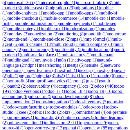
(
4
)
microsoft-365
(
1
)
microsoft-copilot
(
1
)
microsoft-fabric
(
3
)
mid-
market
(
3
)
middle-east
(
3
)
migration
(
29
)
migrations
(
1
)
mobile
(
1
)
mobile-analytics
(
1
)
mobile-app
(
1
)
mobile-apps
(
1
)
mobile-bi
(
1
)
mobile-checkout
(
1
)
mobile-commerce
(
14
)
mobile-cro
(
1
)
mobile-
first
(
1
)
mobile-optimization
(
1
)
mobile-payments
(
1
)
mobile-seo
(
1
)
mobile-strategy
(
1
)
mobile-ux
(
1
)
modernization
(
1
)
modules
(
2
)
monday
(
3
)
monetization
(
2
)
monitoring
(
8
)
monolith
(
1
)
monorepo
(
2
)
month-end
(
1
)
month-end-close
(
2
)
mps
(
1
)
mrp
(
6
)
mtd
(
1
)
multi-
agent
(
5
)
multi-channel
(
13
)
multi-cloud
(
1
)
multi-company
(
3
)
multi-
country
(
2
)
multi-currency
(
6
)
multi-entity
(
2
)
multi-location
(
4
)
multi-
market
(
1
)
multi-marketplace
(
1
)
multi-tenancy
(
1
)
multi-tenant
(
4
)
multilingual
(
1
)
myinvois
(
1
)
n8n
(
1
)
native-app
(
1
)
natural-
language
(
2
)
ndpr
(
1
)
nearshoring
(
1
)
nestjs
(
5
)
netsuite
(
5
)
network-
operations
(
1
)
new-features
(
3
)
next-intl
(
1
)
next-js
(
1
)
nextjs
(
4
)
nexus
(
2
)
nfe
(
1
)
nginx
(
1
)
nigeria
(
3
)
nis2
(
1
)
nist
(
1
)
nlp
(
1
)
no-code
(
6
)
nodejs
(
1
)
nonprofit
(
4
)
nonprofit-analytics
(
1
)
noon
(
2
)
nps
(
1
)
oauth
(
1
)
oauth2
(
2
)
observability
(
4
)
occupancy
(
1
)
ocr
(
2
)
odoo
(
446
)
odoo
19
(
1
)
odoo versions
(
1
)
odoo-17
(
1
)
odoo-18
(
1
)
odoo-19
(
16
)
odoo-
accounting
(
6
)
odoo-crm
(
5
)
odoo-development
(
8
)
odoo-
implementation
(
1
)
odoo-integration
(
1
)
odoo-inventory
(
5
)
odoo-iot
(
1
)
odoo-manufacturing
(
4
)
odoo-modules
(
1
)
odoo-pos
(
1
)
odoo-
studio
(
1
)
oee
(
2
)
ofbiz
(
1
)
oidc
(
2
)
okrs
(
1
)
omnichannel
(
4
)
on-premise
(
1
)
on-premises
(
1
)
onboarding
(
6
)
online-courses
(
2
)
online-learning
(
2
)
online-reputation
(
1
)
online-store-2.0
(
1
)
open-source
(
6
)
open-
source-bi
(
1
)
open-source-erp
(
13
)
openai
(
1
)
openclaw
(
85
)
operations