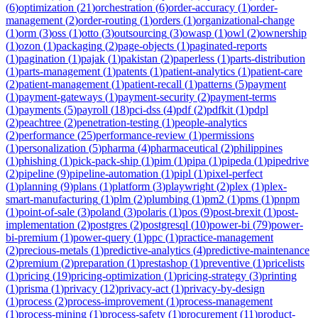
(
6
)
optimization
(
21
)
orchestration
(
6
)
order-accuracy
(
1
)
order-
management
(
2
)
order-routing
(
1
)
orders
(
1
)
organizational-change
(
1
)
orm
(
3
)
oss
(
1
)
otto
(
3
)
outsourcing
(
3
)
owasp
(
1
)
owl
(
2
)
ownership
(
1
)
ozon
(
1
)
packaging
(
2
)
page-objects
(
1
)
paginated-reports
(
1
)
pagination
(
1
)
pajak
(
1
)
pakistan
(
2
)
paperless
(
1
)
parts-distribution
(
1
)
parts-management
(
1
)
patents
(
1
)
patient-analytics
(
1
)
patient-care
(
2
)
patient-management
(
1
)
patient-recall
(
1
)
patterns
(
5
)
payment
(
1
)
payment-gateways
(
1
)
payment-security
(
2
)
payment-terms
(
1
)
payments
(
5
)
payroll
(
18
)
pci-dss
(
4
)
pdf
(
2
)
pdfkit
(
1
)
pdpl
(
2
)
peachtree
(
2
)
penetration-testing
(
1
)
people-analytics
(
2
)
performance
(
25
)
performance-review
(
1
)
permissions
(
1
)
personalization
(
5
)
pharma
(
4
)
pharmaceutical
(
2
)
philippines
(
1
)
phishing
(
1
)
pick-pack-ship
(
1
)
pim
(
1
)
pipa
(
1
)
pipeda
(
1
)
pipedrive
(
2
)
pipeline
(
9
)
pipeline-automation
(
1
)
pipl
(
1
)
pixel-perfect
(
1
)
planning
(
9
)
plans
(
1
)
platform
(
3
)
playwright
(
2
)
plex
(
1
)
plex-
smart-manufacturing
(
1
)
plm
(
2
)
plumbing
(
1
)
pm2
(
1
)
pms
(
1
)
pnpm
(
1
)
point-of-sale
(
3
)
poland
(
3
)
polaris
(
1
)
pos
(
9
)
post-brexit
(
1
)
post-
implementation
(
2
)
postgres
(
2
)
postgresql
(
10
)
power-bi
(
79
)
power-
bi-premium
(
1
)
power-query
(
1
)
ppc
(
1
)
practice-management
(
2
)
precious-metals
(
1
)
predictive-analytics
(
4
)
predictive-maintenance
(
2
)
premium
(
2
)
preparation
(
1
)
prestashop
(
1
)
preventive
(
1
)
pricelists
(
1
)
pricing
(
19
)
pricing-optimization
(
1
)
pricing-strategy
(
3
)
printing
(
1
)
prisma
(
1
)
privacy
(
12
)
privacy-act
(
1
)
privacy-by-design
(
1
)
process
(
2
)
process-improvement
(
1
)
process-management
(
1
)
process-mining
(
1
)
process-safety
(
1
)
procurement
(
11
)
product-