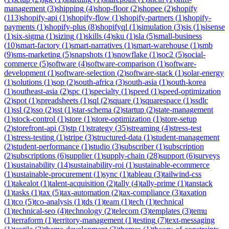
management
(
3
)
shipping
(
4
)
shop-floor
(
2
)
shopee
(
2
)
shopify
(
113
)
shopify-api
(
1
)
shopify-flow
(
1
)
shopify-partners
(
1
)
shopify-
payments
(
1
)
shopify-plus
(
8
)
shopifyql
(
1
)
simulation
(
3
)
sis
(
1
)
sisense
(
1
)
six-sigma
(
1
)
sizing
(
1
)
skills
(
4
)
sku
(
1
)
sla
(
5
)
small-business
(
10
)
smart-factory
(
1
)
smart-narratives
(
1
)
smart-warehouse
(
1
)
smb
(
9
)
sms-marketing
(
5
)
snapshots
(
1
)
snowflake
(
1
)
soc2
(
5
)
social-
commerce
(
5
)
software
(
4
)
software-comparison
(
1
)
software-
development
(
1
)
software-selection
(
2
)
software-stack
(
1
)
solar-energy
(
1
)
solutions
(
1
)
sop
(
2
)
south-africa
(
3
)
south-asia
(
1
)
south-korea
(
1
)
southeast-asia
(
2
)
spc
(
1
)
specialty
(
1
)
speed
(
1
)
speed-optimization
(
2
)
spot
(
1
)
spreadsheets
(
1
)
sql
(
2
)
square
(
1
)
squarespace
(
1
)
ssdlc
(
1
)
ssl
(
2
)
sso
(
2
)
sst
(
1
)
star-schema
(
2
)
startup
(
2
)
state-management
(
1
)
stock-control
(
1
)
store
(
1
)
store-optimization
(
1
)
store-setup
(
2
)
storefront-api
(
3
)
stp
(
1
)
strategy
(
35
)
streaming
(
4
)
stress-test
(
1
)
stress-testing
(
1
)
stripe
(
3
)
structured-data
(
1
)
student-management
(
2
)
student-performance
(
1
)
studio
(
3
)
subscriber
(
1
)
subscription
(
2
)
subscriptions
(
6
)
supplier
(
1
)
supply-chain
(
28
)
support
(
6
)
surveys
(
1
)
sustainability
(
14
)
sustainability-roi
(
1
)
sustainable-ecommerce
(
1
)
sustainable-procurement
(
1
)
sync
(
1
)
tableau
(
3
)
tailwind-css
(
1
)
takealot
(
1
)
talent-acquisition
(
2
)
tally
(
4
)
tally-prime
(
1
)
tanstack
(
1
)
tasks
(
1
)
tax
(
5
)
tax-automation
(
2
)
tax-compliance
(
3
)
taxation
(
1
)
tco
(
5
)
tco-analysis
(
1
)
tds
(
1
)
team
(
1
)
tech
(
1
)
technical
(
1
)
technical-seo
(
4
)
technology
(
2
)
telecom
(
3
)
templates
(
3
)
temu
(
1
)
terraform
(
1
)
territory-management
(
1
)
testing
(
7
)
text-messaging