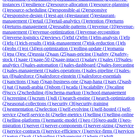
instances
(
1
)
resilience
(
2
)
resource-allocation
(
1
)
resource-planning
(
1
)
resource-scheduling
(
2
)
responsible-ai
(
2
)
responsive
(
2
)
responsive-design
(
1
)
rest-api
(
4
)
restaurant
(
5
)
restaurant-
management
(
1
)
retail
(
13
)
retail-analytics
(
1
)
retention
(
9
)
returns
(
4
)
returns-management
(
2
)
reusable-patterns
(
1
)
revenue
(
10
)
revenue-
management
(
1
)
revenue-optimization
(
1
)
revenue-recognition
(
5
)
reverse-logistics
(
2
)
reviews
(
5
)
rfid
(
2
)
rfm
(
1
)
rfm-analysis
(
1
)
rfp
(
1
)
rfq
(
1
)
rich-results
(
1
)
risk-management
(
7
)
risk-reduction
(
1
)
rls
(
4
)
rohs
(
1
)
roi
(
34
)
roi-optimization
(
1
)
rolling-update
(
1
)
romania
(
1
)
rpa
(
3
)
rsc
(
2
)
russia
(
2
)
saas
(
25
)
saas-pricing
(
1
)
safety
(
2
)
safety-
stock
(
1
)
sage
(
1
)
sage-50
(
2
)
sage-intacct
(
1
)
salary
(
1
)
sales
(
19
)
sales-
analytics
(
3
)
sales-automation
(
1
)
sales-dashboard
(
2
)
sales-forecasting
(
1
)
sales-management
(
1
)
sales-operations
(
1
)
sales-pipeline
(
1
)
sales-
tax
(
8
)
salesforce
(
5
)
salesforce-einstein
(
1
)
salesforce-essentials
(
1
)
sanctions
(
1
)
sap
(
5
)
sap-business-one
(
2
)
sap-hana
(
1
)
sars
(
2
)
sasb
(
1
)
sat
(
1
)
saudi-arabia
(
3
)
sbom
(
1
)
scada
(
1
)
scalability
(
3
)
scaling
(
9
)
sccs
(
2
)
scheduling
(
6
)
schema-markup
(
1
)
school-management
(
1
)
screening
(
1
)
scrum
(
1
)
sdi
(
1
)
search-engine
(
1
)
search-optimization
(
2
)
seasonal-collections
(
1
)
security
(
36
)
security-training
(
1
)
segmentation
(
2
)
selection
(
1
)
self-evolving
(
1
)
self-hosted
(
1
)
self-
service
(
2
)
self-service-bi
(
2
)
seller-metrics
(
1
)
selling
(
1
)
selling-online
(
1
)
selling-platforms
(
1
)
semantic-model
(
1
)
seo
(
16
)
seo-audit
(
1
)
seo-
migration
(
1
)
server
(
1
)
server-components
(
1
)
server-sizing
(
2
)
service
(
1
)
service-contracts
(
1
)
service-efficiency
(
1
)
service-firms
(
1
)
services
(
1
)
setup
(
2
)
sgk
(
1
)
sharding
(
1
)
sharepoint
(
1
)
shein
(
1
)
shift-