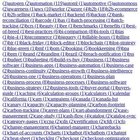
(
3
)
autogen
(
2
)
automation
(
119
)
automl
(
1
)
automotive
(
5
)
autonomous
(
2
)
awareness
(
1
)
aws
(
10
)
axelor
(
2
)
azure
(
4
)
b2b
(
18
)
b2b-ecommerce
(
1
)
b2b-selling
(
1
)
back-market
(
1
)
backend
(
6
)
backup
(
2
)
bank-
reconciliation
(
1
)
barcode
(
1
)
bas
(
1
)
batch-processing
(
1
)
batch-
tracking
(
2
)
bcrs
(
1
)
beauty
(
1
)
bee
(
1
)
benchmarks
(
1
)
benefits
(
1
)
best-
of-breed
(
1
)
best-practices
(
6
)
bi-comparison
(
8
)
bi-tools
(
1
)
bias
(
1
)
big-4
(
1
)
bigcommerce
(
3
)
bigquery
(
1
)
billable-hours
(
1
)
billing
(
7
)
bir
(
1
)
black-friday
(
1
)
block-editor
(
1
)
blockchain
(
1
)
blog-strategy
(
1
)
blue-green
(
1
)
bmf
(
1
)
bom
(
2
)
booking
(
5
)
bookkeeping
(
9
)
bpa
(
1
)
bpm
(
1
)
brand
(
2
)
branding
(
1
)
brazil
(
2
)
breach-notification
(
1
)
bss
(
1
)
budget
(
3
)
budgeting
(
6
)
build-vs-buy
(
3
)
business
(
13
)
business
software
(
1
)
business-apps
(
1
)
business-automation
(
1
)
business-case
(
2
)
business-continuity
(
2
)
business-growth
(
1
)
business-intelligence
(
26
)
business-one
(
1
)
business-operations
(
1
)
business-plan
(
1
)
business-process
(
8
)
business-processes
(
1
)
business-software
(
1
)
business-strategy
(
12
)
business-tools
(
2
)
buyer-portal
(
1
)
buyers-
guide
(
1
)
caching
(
6
)
calculation-groups
(
1
)
calculators
(
1
)
calendar
(
3
)
california
(
1
)
cam
(
1
)
campaigns
(
4
)
canada
(
1
)
canada-hst
(
1
)
canary
(
1
)
capacity
(
2
)
capacity-planning
(
2
)
carbon-footprint
(
2
)
carbon-tracking
(
3
)
career-plans
(
1
)
cart-abandonment
(
2
)
case-
management
(
2
)
case-study
(
11
)
cash-flow
(
4
)
catalog
(
2
)
catalog-sync
(
1
)
category-pages
(
1
)
ccpa
(
2
)
cdn
(
2
)
certification
(
2
)
cfdi
(
1
)
cfo
(
2
)
change-management
(
6
)
channel-manager
(
1
)
chargebacks
(
1
)
chart-of-accounts
(
3
)
charts
(
1
)
chatbot
(
6
)
chatbots
(
1
)
chatgpt
(
2
)
cheat-sheet
(
1
)
checklist
(
7
)
checkout
(
2
)
checkout-optimization