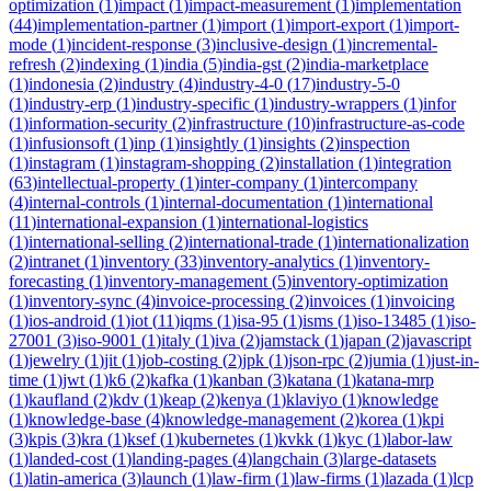
optimization
(
1
)
impact
(
1
)
impact-measurement
(
1
)
implementation
(
44
)
implementation-partner
(
1
)
import
(
1
)
import-export
(
1
)
import-
mode
(
1
)
incident-response
(
3
)
inclusive-design
(
1
)
incremental-
refresh
(
2
)
indexing
(
1
)
india
(
5
)
india-gst
(
2
)
india-marketplace
(
1
)
indonesia
(
2
)
industry
(
4
)
industry-4-0
(
17
)
industry-5-0
(
1
)
industry-erp
(
1
)
industry-specific
(
1
)
industry-wrappers
(
1
)
infor
(
1
)
information-security
(
2
)
infrastructure
(
10
)
infrastructure-as-code
(
1
)
infusionsoft
(
1
)
inp
(
1
)
insightly
(
1
)
insights
(
2
)
inspection
(
1
)
instagram
(
1
)
instagram-shopping
(
2
)
installation
(
1
)
integration
(
63
)
intellectual-property
(
1
)
inter-company
(
1
)
intercompany
(
4
)
internal-controls
(
1
)
internal-documentation
(
1
)
international
(
11
)
international-expansion
(
1
)
international-logistics
(
1
)
international-selling
(
2
)
international-trade
(
1
)
internationalization
(
2
)
intranet
(
1
)
inventory
(
33
)
inventory-analytics
(
1
)
inventory-
forecasting
(
1
)
inventory-management
(
5
)
inventory-optimization
(
1
)
inventory-sync
(
4
)
invoice-processing
(
2
)
invoices
(
1
)
invoicing
(
1
)
ios-android
(
1
)
iot
(
11
)
iqms
(
1
)
isa-95
(
1
)
isms
(
1
)
iso-13485
(
1
)
iso-
27001
(
3
)
iso-9001
(
1
)
italy
(
1
)
iva
(
2
)
jamstack
(
1
)
japan
(
2
)
javascript
(
1
)
jewelry
(
1
)
jit
(
1
)
job-costing
(
2
)
jpk
(
1
)
json-rpc
(
2
)
jumia
(
1
)
just-in-
time
(
1
)
jwt
(
1
)
k6
(
2
)
kafka
(
1
)
kanban
(
3
)
katana
(
1
)
katana-mrp
(
1
)
kaufland
(
2
)
kdv
(
1
)
keap
(
2
)
kenya
(
1
)
klaviyo
(
1
)
knowledge
(
1
)
knowledge-base
(
4
)
knowledge-management
(
2
)
korea
(
1
)
kpi
(
3
)
kpis
(
3
)
kra
(
1
)
ksef
(
1
)
kubernetes
(
1
)
kvkk
(
1
)
kyc
(
1
)
labor-law
(
1
)
landed-cost
(
1
)
landing-pages
(
4
)
langchain
(
3
)
large-datasets
(
1
)
latin-america
(
3
)
launch
(
1
)
law-firm
(
1
)
law-firms
(
1
)
lazada
(
1
)
lcp