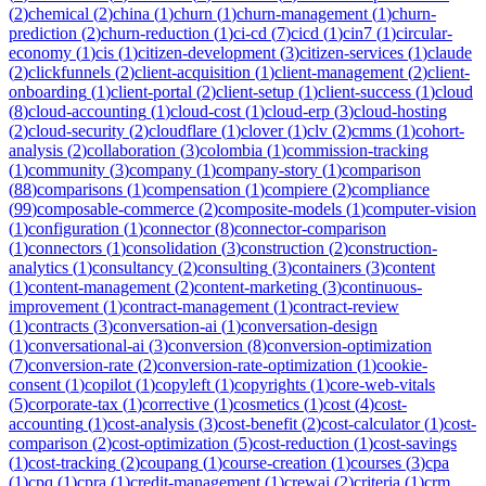
(
2
)
chemical
(
2
)
china
(
1
)
churn
(
1
)
churn-management
(
1
)
churn-
prediction
(
2
)
churn-reduction
(
1
)
ci-cd
(
7
)
cicd
(
1
)
cin7
(
1
)
circular-
economy
(
1
)
cis
(
1
)
citizen-development
(
3
)
citizen-services
(
1
)
claude
(
2
)
clickfunnels
(
2
)
client-acquisition
(
1
)
client-management
(
2
)
client-
onboarding
(
1
)
client-portal
(
2
)
client-setup
(
1
)
client-success
(
1
)
cloud
(
8
)
cloud-accounting
(
1
)
cloud-cost
(
1
)
cloud-erp
(
3
)
cloud-hosting
(
2
)
cloud-security
(
2
)
cloudflare
(
1
)
clover
(
1
)
clv
(
2
)
cmms
(
1
)
cohort-
analysis
(
2
)
collaboration
(
3
)
colombia
(
1
)
commission-tracking
(
1
)
community
(
3
)
company
(
1
)
company-story
(
1
)
comparison
(
88
)
comparisons
(
1
)
compensation
(
1
)
compiere
(
2
)
compliance
(
99
)
composable-commerce
(
2
)
composite-models
(
1
)
computer-vision
(
1
)
configuration
(
1
)
connector
(
8
)
connector-comparison
(
1
)
connectors
(
1
)
consolidation
(
3
)
construction
(
2
)
construction-
analytics
(
1
)
consultancy
(
2
)
consulting
(
3
)
containers
(
3
)
content
(
1
)
content-management
(
2
)
content-marketing
(
3
)
continuous-
improvement
(
1
)
contract-management
(
1
)
contract-review
(
1
)
contracts
(
3
)
conversation-ai
(
1
)
conversation-design
(
1
)
conversational-ai
(
3
)
conversion
(
8
)
conversion-optimization
(
7
)
conversion-rate
(
2
)
conversion-rate-optimization
(
1
)
cookie-
consent
(
1
)
copilot
(
1
)
copyleft
(
1
)
copyrights
(
1
)
core-web-vitals
(
5
)
corporate-tax
(
1
)
corrective
(
1
)
cosmetics
(
1
)
cost
(
4
)
cost-
accounting
(
1
)
cost-analysis
(
3
)
cost-benefit
(
2
)
cost-calculator
(
1
)
cost-
comparison
(
2
)
cost-optimization
(
5
)
cost-reduction
(
1
)
cost-savings
(
1
)
cost-tracking
(
2
)
coupang
(
1
)
course-creation
(
1
)
courses
(
3
)
cpa
(
1
)
cpq
(
1
)
cpra
(
1
)
credit-management
(
1
)
crewai
(
2
)
criteria
(
1
)
crm