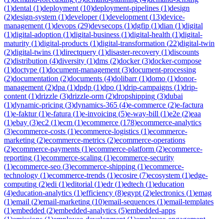
(
1
)
dental
(
1
)
deployment
(
10
)
deployment-pipelines
(
1
)
design
(
2
)
design-system
(
1
)
developer
(
1
)
development
(
13
)
device-
management
(
1
)
devops
(
29
)
devsecops
(
1
)
dgfip
(
1
)
dian
(
1
)
digital
(
1
)
digital-adoption
(
1
)
digital-business
(
1
)
digital-health
(
1
)
digital-
maturity
(
1
)
digital-products
(
1
)
digital-transformation
(
22
)
digital-twin
(
2
)
digital-twins
(
1
)
directquery
(
1
)
disaster-recovery
(
1
)
discounts
(
2
)
distribution
(
4
)
diversity
(
1
)
dms
(
2
)
docker
(
3
)
docker-compose
(
1
)
doctype
(
1
)
document-management
(
3
)
document-processing
(
2
)
documentation
(
2
)
documents
(
4
)
dolibarr
(
1
)
domo
(
1
)
donor-
management
(
2
)
dpa
(
1
)
dpdp
(
1
)
dpo
(
1
)
drip-campaigns
(
1
)
drip-
content
(
1
)
drizzle
(
3
)
drizzle-orm
(
2
)
dropshipping
(
3
)
dubai
(
1
)
dynamic-pricing
(
3
)
dynamics-365
(
4
)
e-commerce
(
2
)
e-factura
(
1
)
e-faktur
(
1
)
e-fatura
(
1
)
e-invoicing
(
5
)
e-way-bill
(
1
)
e2e
(
2
)
eaa
(
1
)
ebay
(
3
)
ec2
(
1
)
ecm
(
1
)
ecommerce
(
178
)
ecommerce-analytics
(
3
)
ecommerce-costs
(
1
)
ecommerce-logistics
(
1
)
ecommerce-
marketing
(
2
)
ecommerce-metrics
(
2
)
ecommerce-operations
(
2
)
ecommerce-payments
(
1
)
ecommerce-platform
(
2
)
ecommerce-
reporting
(
1
)
ecommerce-scaling
(
1
)
ecommerce-security
(
1
)
ecommerce-seo
(
3
)
ecommerce-shipping
(
1
)
ecommerce-
technology
(
1
)
ecommerce-trends
(
1
)
ecosire
(
7
)
ecosystem
(
1
)
edge-
computing
(
2
)
edi
(
1
)
editorial
(
1
)
edr
(
1
)
edtech
(
1
)
education
(
4
)
education-analytics
(
1
)
efficiency
(
8
)
egypt
(
2
)
electronics
(
1
)
emag
(
1
)
email
(
2
)
email-marketing
(
10
)
email-sequences
(
1
)
email-templates
(
1
)
embedded
(
2
)
embedded-analytics
(
5
)
embedded-apps