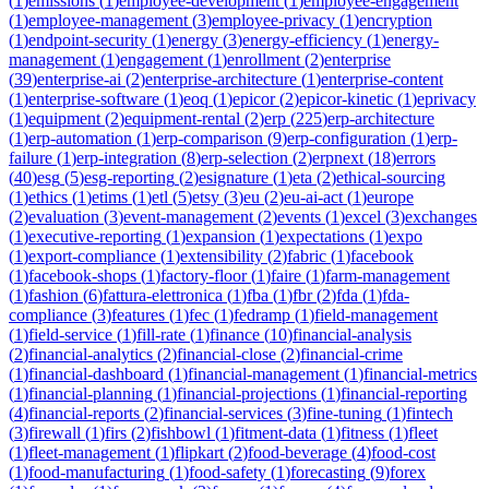
(
1
)
emissions
(
1
)
employee-development
(
1
)
employee-engagement
(
1
)
employee-management
(
3
)
employee-privacy
(
1
)
encryption
(
1
)
endpoint-security
(
1
)
energy
(
3
)
energy-efficiency
(
1
)
energy-
management
(
1
)
engagement
(
1
)
enrollment
(
2
)
enterprise
(
39
)
enterprise-ai
(
2
)
enterprise-architecture
(
1
)
enterprise-content
(
1
)
enterprise-software
(
1
)
eoq
(
1
)
epicor
(
2
)
epicor-kinetic
(
1
)
eprivacy
(
1
)
equipment
(
2
)
equipment-rental
(
2
)
erp
(
225
)
erp-architecture
(
1
)
erp-automation
(
1
)
erp-comparison
(
9
)
erp-configuration
(
1
)
erp-
failure
(
1
)
erp-integration
(
8
)
erp-selection
(
2
)
erpnext
(
18
)
errors
(
40
)
esg
(
5
)
esg-reporting
(
2
)
esignature
(
1
)
eta
(
2
)
ethical-sourcing
(
1
)
ethics
(
1
)
etims
(
1
)
etl
(
5
)
etsy
(
3
)
eu
(
2
)
eu-ai-act
(
1
)
europe
(
2
)
evaluation
(
3
)
event-management
(
2
)
events
(
1
)
excel
(
3
)
exchanges
(
1
)
executive-reporting
(
1
)
expansion
(
1
)
expectations
(
1
)
expo
(
1
)
export-compliance
(
1
)
extensibility
(
2
)
fabric
(
1
)
facebook
(
1
)
facebook-shops
(
1
)
factory-floor
(
1
)
faire
(
1
)
farm-management
(
1
)
fashion
(
6
)
fattura-elettronica
(
1
)
fba
(
1
)
fbr
(
2
)
fda
(
1
)
fda-
compliance
(
3
)
features
(
1
)
fec
(
1
)
fedramp
(
1
)
field-management
(
1
)
field-service
(
1
)
fill-rate
(
1
)
finance
(
10
)
financial-analysis
(
2
)
financial-analytics
(
2
)
financial-close
(
2
)
financial-crime
(
1
)
financial-dashboard
(
1
)
financial-management
(
1
)
financial-metrics
(
1
)
financial-planning
(
1
)
financial-projections
(
1
)
financial-reporting
(
4
)
financial-reports
(
2
)
financial-services
(
3
)
fine-tuning
(
1
)
fintech
(
3
)
firewall
(
1
)
firs
(
2
)
fishbowl
(
1
)
fitment-data
(
1
)
fitness
(
1
)
fleet
(
1
)
fleet-management
(
1
)
flipkart
(
2
)
food-beverage
(
4
)
food-cost
(
1
)
food-manufacturing
(
1
)
food-safety
(
1
)
forecasting
(
9
)
forex