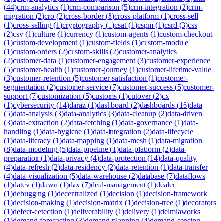
(
44
)
crm-analytics
(
1
)
crm-comparison
(
5
)
crm-integration
(
2
)
crm-
migration
(
2
)
cro
(
2
)
cross-border
(
8
)
cross-platform
(
1
)
cross-sell
(
1
)
cross-selling
(
1
)
cryptography
(
1
)
csat
(
1
)
cspm
(
1
)
csrd
(
3
)
css
(
2
)
csv
(
1
)
culture
(
1
)
currency
(
1
)
custom-agents
(
1
)
custom-checkout
(
1
)
custom-development
(
1
)
custom-fields
(
1
)
custom-module
(
1
)
custom-orders
(
2
)
custom-skills
(
2
)
customer-analytics
(
2
)
customer-data
(
1
)
customer-engagement
(
3
)
customer-experience
(
5
)
customer-health
(
1
)
customer-journey
(
1
)
customer-lifetime-value
(
3
)
customer-retention
(
5
)
customer-satisfaction
(
1
)
customer-
segmentation
(
2
)
customer-service
(
7
)
customer-success
(
5
)
customer-
support
(
7
)
customization
(
5
)
customs
(
1
)
cutover
(
2
)
cx
(
1
)
cybersecurity
(
14
)
daraz
(
1
)
dashboard
(
2
)
dashboards
(
16
)
data
(
5
)
data-analysis
(
3
)
data-analytics
(
3
)
data-cleanup
(
2
)
data-driven
(
3
)
data-extraction
(
2
)
data-fetching
(
1
)
data-governance
(
1
)
data-
handling
(
1
)
data-hygiene
(
1
)
data-integration
(
2
)
data-lifecycle
(
1
)
data-literacy
(
1
)
data-mapping
(
1
)
data-mesh
(
1
)
data-migration
(
8
)
data-modeling
(
5
)
data-pipeline
(
1
)
data-platform
(
2
)
data-
preparation
(
1
)
data-privacy
(
4
)
data-protection
(
14
)
data-quality
(
4
)
data-refresh
(
2
)
data-residency
(
2
)
data-retention
(
1
)
data-transfer
(
4
)
data-visualization
(
5
)
data-warehouse
(
2
)
database
(
7
)
dataflows
(
1
)
datev
(
1
)
dawn
(
1
)
dax
(
7
)
deal-management
(
1
)
dealer
(
1
)
debugging
(
1
)
decentralized
(
1
)
decision
(
1
)
decision-framework
(
1
)
decision-making
(
1
)
decision-matrix
(
1
)
decision-tree
(
1
)
decorators
(
1
)
defect-detection
(
1
)
deliverability
(
1
)
delivery
(
1
)
delmiaworks
(
1
)
demand-forecasting
(
3
)
demand-planning
(
4
)
demand-sensing