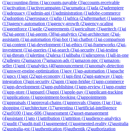
(
1
)
accounting-firms
(
1
)
accounts-payable
(
3
)
accounts-receivable
(
1
)
activation
(
1
)
activecampaign
(
2
)
acumatica
(
1
)
ada
(
2
)
adempiere
(
1
)
adequacy
(
1
)
admin-api
(
1
)
administration
(
1
)
adobe-commerce
(
2
)
adoption
(
2
)
aerospace
(
1
)
afip
(
1
)
africa
(
2
)
aftermarket
(
1
)
agency
(
13
)
agency-automation
(
1
)
agency-growth
(
2
)
agency-scaling
(
1
)
agentforce
(
1
)
agile
(
2
)
agreements
(
1
)
agriculture
(
3
)
agritech
(
1
)
ai
(
62
)
ai-agent
(
1
)
ai-agents
(
38
)
ai-analytics
(
2
)
ai-architecture
(
2
)
ai-
assistants
(
1
)
ai-automation
(
6
)
ai-bot
(
1
)
ai-chatbot
(
1
)
ai-comparison
(
1
)
ai-content
(
1
)
ai-development
(
1
)
ai-ethics
(
1
)
ai-frameworks
(
2
)
ai-
investment
(
1
)
ai-queries
(
1
)
ai-search
(
3
)
ai-security
(
1
)
ai-testing
(
1
)
ai-threats
(
1
)
alerting
(
2
)
alexa
(
1
)
alibaba
(
1
)
aliexpress
(
1
)
all-in-one
(
2
)
allegro
(
2
)
amazon
(
7
)
amazon-ads
(
1
)
amazon-ppc
(
1
)
amazon-
seller
(
1
)
aml
(
1
)
analytics
(
40
)
announcement
(
1
)
anomaly-detection
(
1
)
answer-engine-optimization
(
1
)
aov
(
1
)
ap-automation
(
1
)
apache
(
1
)
apcs
(
1
)
api
(
22
)
api-economy
(
1
)
api-first
(
2
)
api-gateway
(
1
)
api-
integration
(
3
)
api-security
(
2
)
apm
(
1
)
app-bridge
(
1
)
app-commerce
(
1
)
app-development
(
2
)
app-publishing
(
1
)
app-review
(
1
)
app-router
(
1
)
app-store
(
1
)
apparel
(
3
)
appi
(
1
)
apple-pay
(
1
)
applicant-tracking
(
1
)
applications
(
1
)
appointment-booking
(
2
)
appointments
(
1
)
appraisals
(
1
)
approval-chains
(
1
)
approvals
(
3
)
apps
(
1
)
ar
(
1
)
ar-
shopping
(
1
)
architecture
(
17
)
argentina
(
1
)
artificial-intelligence
(
2
)
as9100
(
1
)
asc-606
(
3
)
assessment
(
2
)
asset-management
(
4
)
assistant
(
1
)
ato
(
1
)
attribution
(
1
)
attrition
(
1
)
audience-analytics
(
1
)
audit
(
7
)
audit-trail
(
1
)
augmented
(
1
)
augmented-reality
(
2
)
australia
(
2
)
australia-gst
(
1
)
authentication
(
6
)
authentik
(
2
)
authorization