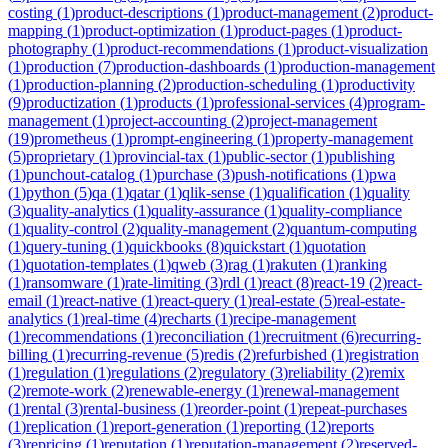
costing
(
1
)
product-descriptions
(
1
)
product-management
(
2
)
product-
mapping
(
1
)
product-optimization
(
1
)
product-pages
(
1
)
product-
photography
(
1
)
product-recommendations
(
1
)
product-visualization
(
1
)
production
(
7
)
production-dashboards
(
1
)
production-management
(
1
)
production-planning
(
2
)
production-scheduling
(
1
)
productivity
(
9
)
productization
(
1
)
products
(
1
)
professional-services
(
4
)
program-
management
(
1
)
project-accounting
(
2
)
project-management
(
19
)
prometheus
(
1
)
prompt-engineering
(
1
)
property-management
(
5
)
proprietary
(
1
)
provincial-tax
(
1
)
public-sector
(
1
)
publishing
(
1
)
punchout-catalog
(
1
)
purchase
(
3
)
push-notifications
(
1
)
pwa
(
1
)
python
(
5
)
qa
(
1
)
qatar
(
1
)
qlik-sense
(
1
)
qualification
(
1
)
quality
(
3
)
quality-analytics
(
1
)
quality-assurance
(
1
)
quality-compliance
(
1
)
quality-control
(
2
)
quality-management
(
2
)
quantum-computing
(
1
)
query-tuning
(
1
)
quickbooks
(
8
)
quickstart
(
1
)
quotation
(
1
)
quotation-templates
(
1
)
qweb
(
3
)
rag
(
1
)
rakuten
(
1
)
ranking
(
1
)
ransomware
(
1
)
rate-limiting
(
3
)
rdl
(
1
)
react
(
8
)
react-19
(
2
)
react-
email
(
1
)
react-native
(
1
)
react-query
(
1
)
real-estate
(
5
)
real-estate-
analytics
(
1
)
real-time
(
4
)
recharts
(
1
)
recipe-management
(
1
)
recommendations
(
1
)
reconciliation
(
1
)
recruitment
(
6
)
recurring-
billing
(
1
)
recurring-revenue
(
5
)
redis
(
2
)
refurbished
(
1
)
registration
(
1
)
regulation
(
1
)
regulations
(
2
)
regulatory
(
3
)
reliability
(
2
)
remix
(
2
)
remote-work
(
2
)
renewable-energy
(
1
)
renewal-management
(
1
)
rental
(
3
)
rental-business
(
1
)
reorder-point
(
1
)
repeat-purchases
(
1
)
replication
(
1
)
report-generation
(
1
)
reporting
(
12
)
reports
(
3
)
repricing
(
1
)
reputation
(
1
)
reputation-management
(
2
)
reserved-