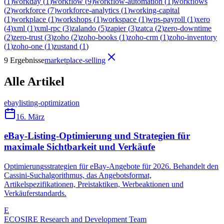
(
1
)
workday
(
1
)
workflow
(
9
)
workflow-automation
(
1
)
workflows
(
2
)
workforce
(
7
)
workforce-analytics
(
1
)
working-capital
(
1
)
workplace
(
1
)
workshops
(
1
)
workspace
(
1
)
wps-payroll
(
1
)
xero
(
4
)
xml
(
1
)
xml-rpc
(
3
)
zalando
(
5
)
zapier
(
3
)
zatca
(
2
)
zero-downtime
(
2
)
zero-trust
(
3
)
zoho
(
2
)
zoho-books
(
1
)
zoho-crm
(
1
)
zoho-inventory
(
1
)
zoho-one
(
1
)
zustand
(
1
)
9 Ergebnisse
marketplace-selling
Alle Artikel
ebay
listing-optimization
16. März
eBay-Listing-Optimierung und Strategien für
maximale Sichtbarkeit und Verkäufe
Optimierungsstrategien für eBay-Angebote für 2026. Behandelt den
Cassini-Suchalgorithmus, das Angebotsformat,
Artikelspezifikationen, Preistaktiken, Werbeaktionen und
Verkäuferstandards.
E
ECOSIRE Research and Development Team