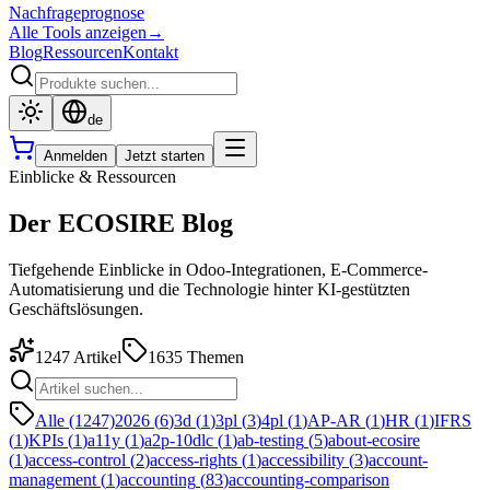
Nachfrageprognose
Alle Tools anzeigen
→
Blog
Ressourcen
Kontakt
de
Anmelden
Jetzt starten
Einblicke & Ressourcen
Der ECOSIRE Blog
Tiefgehende Einblicke in Odoo-Integrationen, E-Commerce-
Automatisierung und die Technologie hinter KI-gestützten
Geschäftslösungen.
1247
Artikel
1635
Themen
Alle (1247)
2026
(
6
)
3d
(
1
)
3pl
(
3
)
4pl
(
1
)
AP-AR
(
1
)
HR
(
1
)
IFRS
(
1
)
KPIs
(
1
)
a11y
(
1
)
a2p-10dlc
(
1
)
ab-testing
(
5
)
about-ecosire
(
1
)
access-control
(
2
)
access-rights
(
1
)
accessibility
(
3
)
account-
management
(
1
)
accounting
(
83
)
accounting-comparison