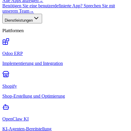
Alle Apps anzeigen
→
Benötigen Sie eine benutzerdefinierte App? Sprechen Sie mit
unserem Team
→
Dienstleistungen
Plattformen
Odoo ERP
Implementierung und Integration
Shopify
Shop-Erstellung und Optimierung
OpenClaw KI
KI-Agenten-Bereitstellung