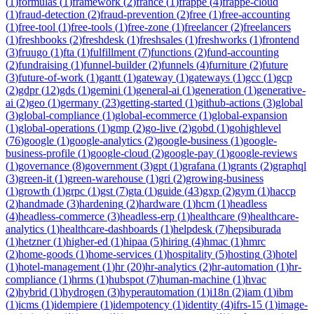
(
1
)
formulas
(
1
)
framework
(
2
)
france
(
1
)
frappe
(
4
)
frappe-cloud
(
1
)
fraud-detection
(
2
)
fraud-prevention
(
2
)
free
(
1
)
free-accounting
(
1
)
free-tool
(
1
)
free-tools
(
1
)
free-zone
(
1
)
freelancer
(
2
)
freelancers
(
1
)
freshbooks
(
2
)
freshdesk
(
1
)
freshsales
(
1
)
freshworks
(
1
)
frontend
(
3
)
fruugo
(
1
)
fta
(
1
)
fulfillment
(
7
)
functions
(
2
)
fund-accounting
(
2
)
fundraising
(
1
)
funnel-builder
(
2
)
funnels
(
4
)
furniture
(
2
)
future
(
3
)
future-of-work
(
1
)
gantt
(
1
)
gateway
(
1
)
gateways
(
1
)
gcc
(
1
)
gcp
(
2
)
gdpr
(
12
)
gds
(
1
)
gemini
(
1
)
general-ai
(
1
)
generation
(
1
)
generative-
ai
(
2
)
geo
(
1
)
germany
(
23
)
getting-started
(
1
)
github-actions
(
3
)
global
(
3
)
global-compliance
(
1
)
global-ecommerce
(
1
)
global-expansion
(
1
)
global-operations
(
1
)
gmp
(
2
)
go-live
(
2
)
gobd
(
1
)
gohighlevel
(
76
)
google
(
1
)
google-analytics
(
2
)
google-business
(
1
)
google-
business-profile
(
1
)
google-cloud
(
2
)
google-pay
(
1
)
google-reviews
(
1
)
governance
(
8
)
government
(
3
)
gpt
(
1
)
grafana
(
1
)
grants
(
2
)
graphql
(
3
)
green-it
(
1
)
green-warehouse
(
1
)
gri
(
2
)
growing-business
(
1
)
growth
(
1
)
grpc
(
1
)
gst
(
7
)
gta
(
1
)
guide
(
43
)
gxp
(
2
)
gym
(
1
)
haccp
(
2
)
handmade
(
3
)
hardening
(
2
)
hardware
(
1
)
hcm
(
1
)
headless
(
4
)
headless-commerce
(
3
)
headless-erp
(
1
)
healthcare
(
9
)
healthcare-
analytics
(
1
)
healthcare-dashboards
(
1
)
helpdesk
(
7
)
hepsiburada
(
1
)
hetzner
(
1
)
higher-ed
(
1
)
hipaa
(
5
)
hiring
(
4
)
hmac
(
1
)
hmrc
(
2
)
home-goods
(
1
)
home-services
(
1
)
hospitality
(
5
)
hosting
(
3
)
hotel
(
1
)
hotel-management
(
1
)
hr
(
20
)
hr-analytics
(
2
)
hr-automation
(
1
)
hr-
compliance
(
1
)
hrms
(
1
)
hubspot
(
7
)
human-machine
(
1
)
hvac
(
2
)
hybrid
(
1
)
hydrogen
(
3
)
hyperautomation
(
1
)
i18n
(
2
)
iam
(
1
)
ibm
(
1
)
icms
(
1
)
idempiere
(
1
)
idempotency
(
1
)
identity
(
4
)
ifrs-15
(
1
)
image-