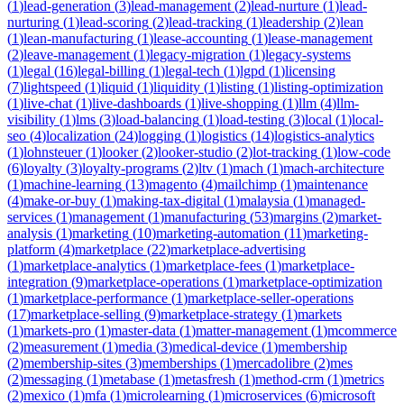
(
1
)
lead-generation
(
3
)
lead-management
(
2
)
lead-nurture
(
1
)
lead-
nurturing
(
1
)
lead-scoring
(
2
)
lead-tracking
(
1
)
leadership
(
2
)
lean
(
1
)
lean-manufacturing
(
1
)
lease-accounting
(
1
)
lease-management
(
2
)
leave-management
(
1
)
legacy-migration
(
1
)
legacy-systems
(
1
)
legal
(
16
)
legal-billing
(
1
)
legal-tech
(
1
)
lgpd
(
1
)
licensing
(
7
)
lightspeed
(
1
)
liquid
(
1
)
liquidity
(
1
)
listing
(
1
)
listing-optimization
(
1
)
live-chat
(
1
)
live-dashboards
(
1
)
live-shopping
(
1
)
llm
(
4
)
llm-
visibility
(
1
)
lms
(
3
)
load-balancing
(
1
)
load-testing
(
3
)
local
(
1
)
local-
seo
(
4
)
localization
(
24
)
logging
(
1
)
logistics
(
14
)
logistics-analytics
(
1
)
lohnsteuer
(
1
)
looker
(
2
)
looker-studio
(
2
)
lot-tracking
(
1
)
low-code
(
6
)
loyalty
(
3
)
loyalty-programs
(
2
)
ltv
(
1
)
mach
(
1
)
mach-architecture
(
1
)
machine-learning
(
13
)
magento
(
4
)
mailchimp
(
1
)
maintenance
(
4
)
make-or-buy
(
1
)
making-tax-digital
(
1
)
malaysia
(
1
)
managed-
services
(
1
)
management
(
1
)
manufacturing
(
53
)
margins
(
2
)
market-
analysis
(
1
)
marketing
(
10
)
marketing-automation
(
11
)
marketing-
platform
(
4
)
marketplace
(
22
)
marketplace-advertising
(
1
)
marketplace-analytics
(
1
)
marketplace-fees
(
1
)
marketplace-
integration
(
9
)
marketplace-operations
(
1
)
marketplace-optimization
(
1
)
marketplace-performance
(
1
)
marketplace-seller-operations
(
17
)
marketplace-selling
(
9
)
marketplace-strategy
(
1
)
markets
(
1
)
markets-pro
(
1
)
master-data
(
1
)
matter-management
(
1
)
mcommerce
(
2
)
measurement
(
1
)
media
(
3
)
medical-device
(
1
)
membership
(
2
)
membership-sites
(
3
)
memberships
(
1
)
mercadolibre
(
2
)
mes
(
2
)
messaging
(
1
)
metabase
(
1
)
metasfresh
(
1
)
method-crm
(
1
)
metrics
(
2
)
mexico
(
1
)
mfa
(
1
)
microlearning
(
1
)
microservices
(
6
)
microsoft