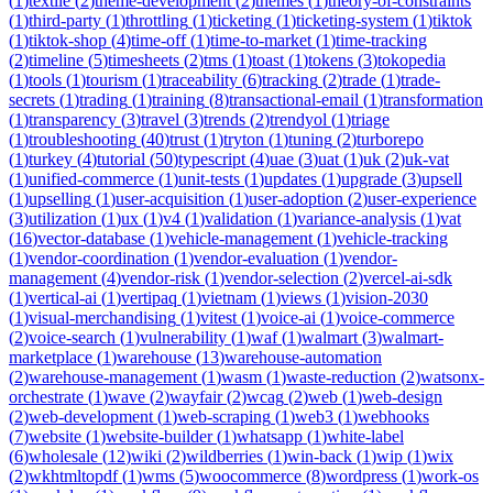
(
1
)
textile
(
2
)
theme-development
(
2
)
themes
(
1
)
theory-of-constraints
(
1
)
third-party
(
1
)
throttling
(
1
)
ticketing
(
1
)
ticketing-system
(
1
)
tiktok
(
1
)
tiktok-shop
(
4
)
time-off
(
1
)
time-to-market
(
1
)
time-tracking
(
2
)
timeline
(
5
)
timesheets
(
2
)
tms
(
1
)
toast
(
1
)
tokens
(
3
)
tokopedia
(
1
)
tools
(
1
)
tourism
(
1
)
traceability
(
6
)
tracking
(
2
)
trade
(
1
)
trade-
secrets
(
1
)
trading
(
1
)
training
(
8
)
transactional-email
(
1
)
transformation
(
1
)
transparency
(
3
)
travel
(
3
)
trends
(
2
)
trendyol
(
1
)
triage
(
1
)
troubleshooting
(
40
)
trust
(
1
)
tryton
(
1
)
tuning
(
2
)
turborepo
(
1
)
turkey
(
4
)
tutorial
(
50
)
typescript
(
4
)
uae
(
3
)
uat
(
1
)
uk
(
2
)
uk-vat
(
1
)
unified-commerce
(
1
)
unit-tests
(
1
)
updates
(
1
)
upgrade
(
3
)
upsell
(
1
)
upselling
(
1
)
user-acquisition
(
1
)
user-adoption
(
2
)
user-experience
(
3
)
utilization
(
1
)
ux
(
1
)
v4
(
1
)
validation
(
1
)
variance-analysis
(
1
)
vat
(
16
)
vector-database
(
1
)
vehicle-management
(
1
)
vehicle-tracking
(
1
)
vendor-coordination
(
1
)
vendor-evaluation
(
1
)
vendor-
management
(
4
)
vendor-risk
(
1
)
vendor-selection
(
2
)
vercel-ai-sdk
(
1
)
vertical-ai
(
1
)
vertipaq
(
1
)
vietnam
(
1
)
views
(
1
)
vision-2030
(
1
)
visual-merchandising
(
1
)
vitest
(
1
)
voice-ai
(
1
)
voice-commerce
(
2
)
voice-search
(
1
)
vulnerability
(
1
)
waf
(
1
)
walmart
(
3
)
walmart-
marketplace
(
1
)
warehouse
(
13
)
warehouse-automation
(
2
)
warehouse-management
(
1
)
wasm
(
1
)
waste-reduction
(
2
)
watsonx-
orchestrate
(
1
)
wave
(
2
)
wayfair
(
2
)
wcag
(
2
)
web
(
1
)
web-design
(
2
)
web-development
(
1
)
web-scraping
(
1
)
web3
(
1
)
webhooks
(
7
)
website
(
1
)
website-builder
(
1
)
whatsapp
(
1
)
white-label
(
6
)
wholesale
(
12
)
wiki
(
2
)
wildberries
(
1
)
win-back
(
1
)
wip
(
1
)
wix
(
2
)
wkhtmltopdf
(
1
)
wms
(
5
)
woocommerce
(
8
)
wordpress
(
1
)
work-os