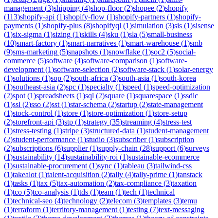
management
(
3
)
shipping
(
4
)
shop-floor
(
2
)
shopee
(
2
)
shopify
(
113
)
shopify-api
(
1
)
shopify-flow
(
1
)
shopify-partners
(
1
)
shopify-
payments
(
1
)
shopify-plus
(
8
)
shopifyql
(
1
)
simulation
(
3
)
sis
(
1
)
sisense
(
1
)
six-sigma
(
1
)
sizing
(
1
)
skills
(
4
)
sku
(
1
)
sla
(
5
)
small-business
(
10
)
smart-factory
(
1
)
smart-narratives
(
1
)
smart-warehouse
(
1
)
smb
(
9
)
sms-marketing
(
5
)
snapshots
(
1
)
snowflake
(
1
)
soc2
(
5
)
social-
commerce
(
5
)
software
(
4
)
software-comparison
(
1
)
software-
development
(
1
)
software-selection
(
2
)
software-stack
(
1
)
solar-energy
(
1
)
solutions
(
1
)
sop
(
2
)
south-africa
(
3
)
south-asia
(
1
)
south-korea
(
1
)
southeast-asia
(
2
)
spc
(
1
)
specialty
(
1
)
speed
(
1
)
speed-optimization
(
2
)
spot
(
1
)
spreadsheets
(
1
)
sql
(
2
)
square
(
1
)
squarespace
(
1
)
ssdlc
(
1
)
ssl
(
2
)
sso
(
2
)
sst
(
1
)
star-schema
(
2
)
startup
(
2
)
state-management
(
1
)
stock-control
(
1
)
store
(
1
)
store-optimization
(
1
)
store-setup
(
2
)
storefront-api
(
3
)
stp
(
1
)
strategy
(
35
)
streaming
(
4
)
stress-test
(
1
)
stress-testing
(
1
)
stripe
(
3
)
structured-data
(
1
)
student-management
(
2
)
student-performance
(
1
)
studio
(
3
)
subscriber
(
1
)
subscription
(
2
)
subscriptions
(
6
)
supplier
(
1
)
supply-chain
(
28
)
support
(
6
)
surveys
(
1
)
sustainability
(
14
)
sustainability-roi
(
1
)
sustainable-ecommerce
(
1
)
sustainable-procurement
(
1
)
sync
(
1
)
tableau
(
3
)
tailwind-css
(
1
)
takealot
(
1
)
talent-acquisition
(
2
)
tally
(
4
)
tally-prime
(
1
)
tanstack
(
1
)
tasks
(
1
)
tax
(
5
)
tax-automation
(
2
)
tax-compliance
(
3
)
taxation
(
1
)
tco
(
5
)
tco-analysis
(
1
)
tds
(
1
)
team
(
1
)
tech
(
1
)
technical
(
1
)
technical-seo
(
4
)
technology
(
2
)
telecom
(
3
)
templates
(
3
)
temu
(
1
)
terraform
(
1
)
territory-management
(
1
)
testing
(
7
)
text-messaging