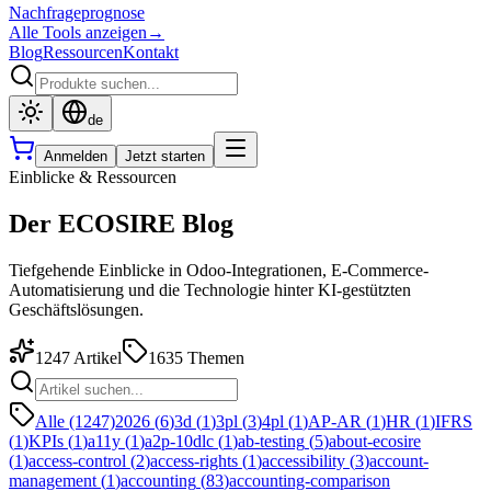
Nachfrageprognose
Alle Tools anzeigen
→
Blog
Ressourcen
Kontakt
de
Anmelden
Jetzt starten
Einblicke & Ressourcen
Der ECOSIRE Blog
Tiefgehende Einblicke in Odoo-Integrationen, E-Commerce-
Automatisierung und die Technologie hinter KI-gestützten
Geschäftslösungen.
1247
Artikel
1635
Themen
Alle (1247)
2026
(
6
)
3d
(
1
)
3pl
(
3
)
4pl
(
1
)
AP-AR
(
1
)
HR
(
1
)
IFRS
(
1
)
KPIs
(
1
)
a11y
(
1
)
a2p-10dlc
(
1
)
ab-testing
(
5
)
about-ecosire
(
1
)
access-control
(
2
)
access-rights
(
1
)
accessibility
(
3
)
account-
management
(
1
)
accounting
(
83
)
accounting-comparison