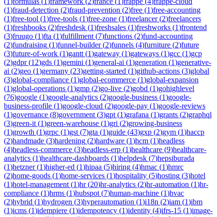
(
1
)
formulas
(
1
)
framework
(
2
)
france
(
1
)
frappe
(
4
)
frappe-cloud
(
1
)
fraud-detection
(
2
)
fraud-prevention
(
2
)
free
(
1
)
free-accounting
(
1
)
free-tool
(
1
)
free-tools
(
1
)
free-zone
(
1
)
freelancer
(
2
)
freelancers
(
1
)
freshbooks
(
2
)
freshdesk
(
1
)
freshsales
(
1
)
freshworks
(
1
)
frontend
(
3
)
fruugo
(
1
)
fta
(
1
)
fulfillment
(
7
)
functions
(
2
)
fund-accounting
(
2
)
fundraising
(
1
)
funnel-builder
(
2
)
funnels
(
4
)
furniture
(
2
)
future
(
3
)
future-of-work
(
1
)
gantt
(
1
)
gateway
(
1
)
gateways
(
1
)
gcc
(
1
)
gcp
(
2
)
gdpr
(
12
)
gds
(
1
)
gemini
(
1
)
general-ai
(
1
)
generation
(
1
)
generative-
ai
(
2
)
geo
(
1
)
germany
(
23
)
getting-started
(
1
)
github-actions
(
3
)
global
(
3
)
global-compliance
(
1
)
global-ecommerce
(
1
)
global-expansion
(
1
)
global-operations
(
1
)
gmp
(
2
)
go-live
(
2
)
gobd
(
1
)
gohighlevel
(
76
)
google
(
1
)
google-analytics
(
2
)
google-business
(
1
)
google-
business-profile
(
1
)
google-cloud
(
2
)
google-pay
(
1
)
google-reviews
(
1
)
governance
(
8
)
government
(
3
)
gpt
(
1
)
grafana
(
1
)
grants
(
2
)
graphql
(
3
)
green-it
(
1
)
green-warehouse
(
1
)
gri
(
2
)
growing-business
(
1
)
growth
(
1
)
grpc
(
1
)
gst
(
7
)
gta
(
1
)
guide
(
43
)
gxp
(
2
)
gym
(
1
)
haccp
(
2
)
handmade
(
3
)
hardening
(
2
)
hardware
(
1
)
hcm
(
1
)
headless
(
4
)
headless-commerce
(
3
)
headless-erp
(
1
)
healthcare
(
9
)
healthcare-
analytics
(
1
)
healthcare-dashboards
(
1
)
helpdesk
(
7
)
hepsiburada
(
1
)
hetzner
(
1
)
higher-ed
(
1
)
hipaa
(
5
)
hiring
(
4
)
hmac
(
1
)
hmrc
(
2
)
home-goods
(
1
)
home-services
(
1
)
hospitality
(
5
)
hosting
(
3
)
hotel
(
1
)
hotel-management
(
1
)
hr
(
20
)
hr-analytics
(
2
)
hr-automation
(
1
)
hr-
compliance
(
1
)
hrms
(
1
)
hubspot
(
7
)
human-machine
(
1
)
hvac
(
2
)
hybrid
(
1
)
hydrogen
(
3
)
hyperautomation
(
1
)
i18n
(
2
)
iam
(
1
)
ibm
(
1
)
icms
(
1
)
idempiere
(
1
)
idempotency
(
1
)
identity
(
4
)
ifrs-15
(
1
)
image-