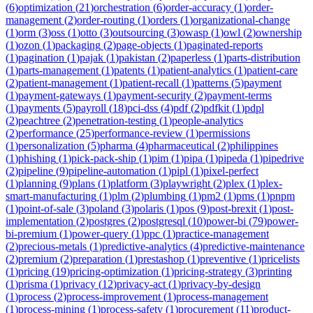
(
6
)
optimization
(
21
)
orchestration
(
6
)
order-accuracy
(
1
)
order-
management
(
2
)
order-routing
(
1
)
orders
(
1
)
organizational-change
(
1
)
orm
(
3
)
oss
(
1
)
otto
(
3
)
outsourcing
(
3
)
owasp
(
1
)
owl
(
2
)
ownership
(
1
)
ozon
(
1
)
packaging
(
2
)
page-objects
(
1
)
paginated-reports
(
1
)
pagination
(
1
)
pajak
(
1
)
pakistan
(
2
)
paperless
(
1
)
parts-distribution
(
1
)
parts-management
(
1
)
patents
(
1
)
patient-analytics
(
1
)
patient-care
(
2
)
patient-management
(
1
)
patient-recall
(
1
)
patterns
(
5
)
payment
(
1
)
payment-gateways
(
1
)
payment-security
(
2
)
payment-terms
(
1
)
payments
(
5
)
payroll
(
18
)
pci-dss
(
4
)
pdf
(
2
)
pdfkit
(
1
)
pdpl
(
2
)
peachtree
(
2
)
penetration-testing
(
1
)
people-analytics
(
2
)
performance
(
25
)
performance-review
(
1
)
permissions
(
1
)
personalization
(
5
)
pharma
(
4
)
pharmaceutical
(
2
)
philippines
(
1
)
phishing
(
1
)
pick-pack-ship
(
1
)
pim
(
1
)
pipa
(
1
)
pipeda
(
1
)
pipedrive
(
2
)
pipeline
(
9
)
pipeline-automation
(
1
)
pipl
(
1
)
pixel-perfect
(
1
)
planning
(
9
)
plans
(
1
)
platform
(
3
)
playwright
(
2
)
plex
(
1
)
plex-
smart-manufacturing
(
1
)
plm
(
2
)
plumbing
(
1
)
pm2
(
1
)
pms
(
1
)
pnpm
(
1
)
point-of-sale
(
3
)
poland
(
3
)
polaris
(
1
)
pos
(
9
)
post-brexit
(
1
)
post-
implementation
(
2
)
postgres
(
2
)
postgresql
(
10
)
power-bi
(
79
)
power-
bi-premium
(
1
)
power-query
(
1
)
ppc
(
1
)
practice-management
(
2
)
precious-metals
(
1
)
predictive-analytics
(
4
)
predictive-maintenance
(
2
)
premium
(
2
)
preparation
(
1
)
prestashop
(
1
)
preventive
(
1
)
pricelists
(
1
)
pricing
(
19
)
pricing-optimization
(
1
)
pricing-strategy
(
3
)
printing
(
1
)
prisma
(
1
)
privacy
(
12
)
privacy-act
(
1
)
privacy-by-design
(
1
)
process
(
2
)
process-improvement
(
1
)
process-management
(
1
)
process-mining
(
1
)
process-safety
(
1
)
procurement
(
11
)
product-