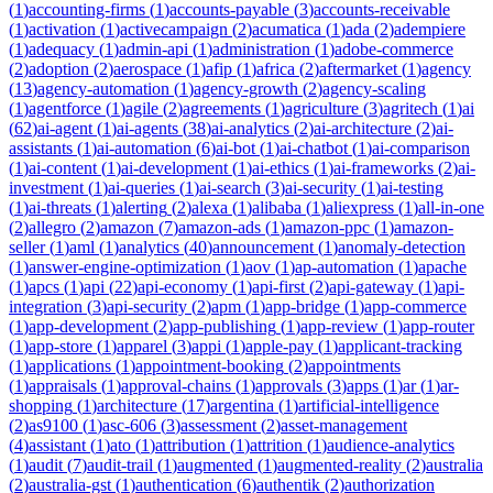
(
1
)
accounting-firms
(
1
)
accounts-payable
(
3
)
accounts-receivable
(
1
)
activation
(
1
)
activecampaign
(
2
)
acumatica
(
1
)
ada
(
2
)
adempiere
(
1
)
adequacy
(
1
)
admin-api
(
1
)
administration
(
1
)
adobe-commerce
(
2
)
adoption
(
2
)
aerospace
(
1
)
afip
(
1
)
africa
(
2
)
aftermarket
(
1
)
agency
(
13
)
agency-automation
(
1
)
agency-growth
(
2
)
agency-scaling
(
1
)
agentforce
(
1
)
agile
(
2
)
agreements
(
1
)
agriculture
(
3
)
agritech
(
1
)
ai
(
62
)
ai-agent
(
1
)
ai-agents
(
38
)
ai-analytics
(
2
)
ai-architecture
(
2
)
ai-
assistants
(
1
)
ai-automation
(
6
)
ai-bot
(
1
)
ai-chatbot
(
1
)
ai-comparison
(
1
)
ai-content
(
1
)
ai-development
(
1
)
ai-ethics
(
1
)
ai-frameworks
(
2
)
ai-
investment
(
1
)
ai-queries
(
1
)
ai-search
(
3
)
ai-security
(
1
)
ai-testing
(
1
)
ai-threats
(
1
)
alerting
(
2
)
alexa
(
1
)
alibaba
(
1
)
aliexpress
(
1
)
all-in-one
(
2
)
allegro
(
2
)
amazon
(
7
)
amazon-ads
(
1
)
amazon-ppc
(
1
)
amazon-
seller
(
1
)
aml
(
1
)
analytics
(
40
)
announcement
(
1
)
anomaly-detection
(
1
)
answer-engine-optimization
(
1
)
aov
(
1
)
ap-automation
(
1
)
apache
(
1
)
apcs
(
1
)
api
(
22
)
api-economy
(
1
)
api-first
(
2
)
api-gateway
(
1
)
api-
integration
(
3
)
api-security
(
2
)
apm
(
1
)
app-bridge
(
1
)
app-commerce
(
1
)
app-development
(
2
)
app-publishing
(
1
)
app-review
(
1
)
app-router
(
1
)
app-store
(
1
)
apparel
(
3
)
appi
(
1
)
apple-pay
(
1
)
applicant-tracking
(
1
)
applications
(
1
)
appointment-booking
(
2
)
appointments
(
1
)
appraisals
(
1
)
approval-chains
(
1
)
approvals
(
3
)
apps
(
1
)
ar
(
1
)
ar-
shopping
(
1
)
architecture
(
17
)
argentina
(
1
)
artificial-intelligence
(
2
)
as9100
(
1
)
asc-606
(
3
)
assessment
(
2
)
asset-management
(
4
)
assistant
(
1
)
ato
(
1
)
attribution
(
1
)
attrition
(
1
)
audience-analytics
(
1
)
audit
(
7
)
audit-trail
(
1
)
augmented
(
1
)
augmented-reality
(
2
)
australia
(
2
)
australia-gst
(
1
)
authentication
(
6
)
authentik
(
2
)
authorization