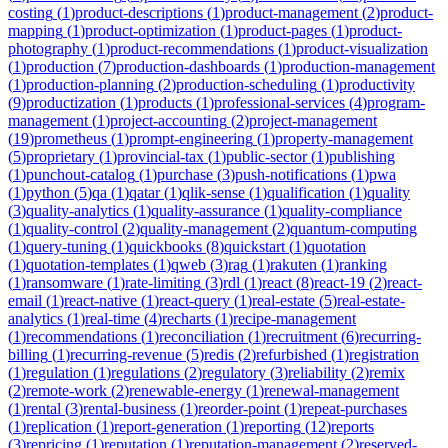
costing
(
1
)
product-descriptions
(
1
)
product-management
(
2
)
product-
mapping
(
1
)
product-optimization
(
1
)
product-pages
(
1
)
product-
photography
(
1
)
product-recommendations
(
1
)
product-visualization
(
1
)
production
(
7
)
production-dashboards
(
1
)
production-management
(
1
)
production-planning
(
2
)
production-scheduling
(
1
)
productivity
(
9
)
productization
(
1
)
products
(
1
)
professional-services
(
4
)
program-
management
(
1
)
project-accounting
(
2
)
project-management
(
19
)
prometheus
(
1
)
prompt-engineering
(
1
)
property-management
(
5
)
proprietary
(
1
)
provincial-tax
(
1
)
public-sector
(
1
)
publishing
(
1
)
punchout-catalog
(
1
)
purchase
(
3
)
push-notifications
(
1
)
pwa
(
1
)
python
(
5
)
qa
(
1
)
qatar
(
1
)
qlik-sense
(
1
)
qualification
(
1
)
quality
(
3
)
quality-analytics
(
1
)
quality-assurance
(
1
)
quality-compliance
(
1
)
quality-control
(
2
)
quality-management
(
2
)
quantum-computing
(
1
)
query-tuning
(
1
)
quickbooks
(
8
)
quickstart
(
1
)
quotation
(
1
)
quotation-templates
(
1
)
qweb
(
3
)
rag
(
1
)
rakuten
(
1
)
ranking
(
1
)
ransomware
(
1
)
rate-limiting
(
3
)
rdl
(
1
)
react
(
8
)
react-19
(
2
)
react-
email
(
1
)
react-native
(
1
)
react-query
(
1
)
real-estate
(
5
)
real-estate-
analytics
(
1
)
real-time
(
4
)
recharts
(
1
)
recipe-management
(
1
)
recommendations
(
1
)
reconciliation
(
1
)
recruitment
(
6
)
recurring-
billing
(
1
)
recurring-revenue
(
5
)
redis
(
2
)
refurbished
(
1
)
registration
(
1
)
regulation
(
1
)
regulations
(
2
)
regulatory
(
3
)
reliability
(
2
)
remix
(
2
)
remote-work
(
2
)
renewable-energy
(
1
)
renewal-management
(
1
)
rental
(
3
)
rental-business
(
1
)
reorder-point
(
1
)
repeat-purchases
(
1
)
replication
(
1
)
report-generation
(
1
)
reporting
(
12
)
reports
(
3
)
repricing
(
1
)
reputation
(
1
)
reputation-management
(
2
)
reserved-