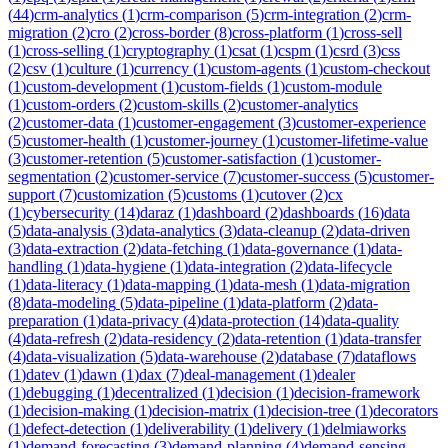
(
44
)
crm-analytics
(
1
)
crm-comparison
(
5
)
crm-integration
(
2
)
crm-
migration
(
2
)
cro
(
2
)
cross-border
(
8
)
cross-platform
(
1
)
cross-sell
(
1
)
cross-selling
(
1
)
cryptography
(
1
)
csat
(
1
)
cspm
(
1
)
csrd
(
3
)
css
(
2
)
csv
(
1
)
culture
(
1
)
currency
(
1
)
custom-agents
(
1
)
custom-checkout
(
1
)
custom-development
(
1
)
custom-fields
(
1
)
custom-module
(
1
)
custom-orders
(
2
)
custom-skills
(
2
)
customer-analytics
(
2
)
customer-data
(
1
)
customer-engagement
(
3
)
customer-experience
(
5
)
customer-health
(
1
)
customer-journey
(
1
)
customer-lifetime-value
(
3
)
customer-retention
(
5
)
customer-satisfaction
(
1
)
customer-
segmentation
(
2
)
customer-service
(
7
)
customer-success
(
5
)
customer-
support
(
7
)
customization
(
5
)
customs
(
1
)
cutover
(
2
)
cx
(
1
)
cybersecurity
(
14
)
daraz
(
1
)
dashboard
(
2
)
dashboards
(
16
)
data
(
5
)
data-analysis
(
3
)
data-analytics
(
3
)
data-cleanup
(
2
)
data-driven
(
3
)
data-extraction
(
2
)
data-fetching
(
1
)
data-governance
(
1
)
data-
handling
(
1
)
data-hygiene
(
1
)
data-integration
(
2
)
data-lifecycle
(
1
)
data-literacy
(
1
)
data-mapping
(
1
)
data-mesh
(
1
)
data-migration
(
8
)
data-modeling
(
5
)
data-pipeline
(
1
)
data-platform
(
2
)
data-
preparation
(
1
)
data-privacy
(
4
)
data-protection
(
14
)
data-quality
(
4
)
data-refresh
(
2
)
data-residency
(
2
)
data-retention
(
1
)
data-transfer
(
4
)
data-visualization
(
5
)
data-warehouse
(
2
)
database
(
7
)
dataflows
(
1
)
datev
(
1
)
dawn
(
1
)
dax
(
7
)
deal-management
(
1
)
dealer
(
1
)
debugging
(
1
)
decentralized
(
1
)
decision
(
1
)
decision-framework
(
1
)
decision-making
(
1
)
decision-matrix
(
1
)
decision-tree
(
1
)
decorators
(
1
)
defect-detection
(
1
)
deliverability
(
1
)
delivery
(
1
)
delmiaworks
(
1
)
demand-forecasting
(
3
)
demand-planning
(
4
)
demand-sensing