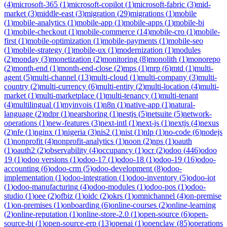
(
4
)
microsoft-365
(
1
)
microsoft-copilot
(
1
)
microsoft-fabric
(
3
)
mid-
market
(
3
)
middle-east
(
3
)
migration
(
29
)
migrations
(
1
)
mobile
(
1
)
mobile-analytics
(
1
)
mobile-app
(
1
)
mobile-apps
(
1
)
mobile-bi
(
1
)
mobile-checkout
(
1
)
mobile-commerce
(
14
)
mobile-cro
(
1
)
mobile-
first
(
1
)
mobile-optimization
(
1
)
mobile-payments
(
1
)
mobile-seo
(
1
)
mobile-strategy
(
1
)
mobile-ux
(
1
)
modernization
(
1
)
modules
(
2
)
monday
(
3
)
monetization
(
2
)
monitoring
(
8
)
monolith
(
1
)
monorepo
(
2
)
month-end
(
1
)
month-end-close
(
2
)
mps
(
1
)
mrp
(
6
)
mtd
(
1
)
multi-
agent
(
5
)
multi-channel
(
13
)
multi-cloud
(
1
)
multi-company
(
3
)
multi-
country
(
2
)
multi-currency
(
6
)
multi-entity
(
2
)
multi-location
(
4
)
multi-
market
(
1
)
multi-marketplace
(
1
)
multi-tenancy
(
1
)
multi-tenant
(
4
)
multilingual
(
1
)
myinvois
(
1
)
n8n
(
1
)
native-app
(
1
)
natural-
language
(
2
)
ndpr
(
1
)
nearshoring
(
1
)
nestjs
(
5
)
netsuite
(
5
)
network-
operations
(
1
)
new-features
(
3
)
next-intl
(
1
)
next-js
(
1
)
nextjs
(
4
)
nexus
(
2
)
nfe
(
1
)
nginx
(
1
)
nigeria
(
3
)
nis2
(
1
)
nist
(
1
)
nlp
(
1
)
no-code
(
6
)
nodejs
(
1
)
nonprofit
(
4
)
nonprofit-analytics
(
1
)
noon
(
2
)
nps
(
1
)
oauth
(
1
)
oauth2
(
2
)
observability
(
4
)
occupancy
(
1
)
ocr
(
2
)
odoo
(
446
)
odoo
19
(
1
)
odoo versions
(
1
)
odoo-17
(
1
)
odoo-18
(
1
)
odoo-19
(
16
)
odoo-
accounting
(
6
)
odoo-crm
(
5
)
odoo-development
(
8
)
odoo-
implementation
(
1
)
odoo-integration
(
1
)
odoo-inventory
(
5
)
odoo-iot
(
1
)
odoo-manufacturing
(
4
)
odoo-modules
(
1
)
odoo-pos
(
1
)
odoo-
studio
(
1
)
oee
(
2
)
ofbiz
(
1
)
oidc
(
2
)
okrs
(
1
)
omnichannel
(
4
)
on-premise
(
1
)
on-premises
(
1
)
onboarding
(
6
)
online-courses
(
2
)
online-learning
(
2
)
online-reputation
(
1
)
online-store-2.0
(
1
)
open-source
(
6
)
open-
source-bi
(
1
)
open-source-erp
(
13
)
openai
(
1
)
openclaw
(
85
)
operations