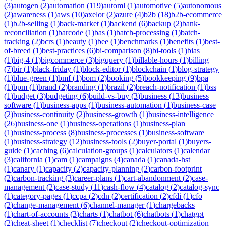
(
3
)
autogen
(
2
)
automation
(
119
)
automl
(
1
)
automotive
(
5
)
autonomous
(
2
)
awareness
(
1
)
aws
(
10
)
axelor
(
2
)
azure
(
4
)
b2b
(
18
)
b2b-ecommerce
(
1
)
b2b-selling
(
1
)
back-market
(
1
)
backend
(
6
)
backup
(
2
)
bank-
reconciliation
(
1
)
barcode
(
1
)
bas
(
1
)
batch-processing
(
1
)
batch-
tracking
(
2
)
bcrs
(
1
)
beauty
(
1
)
bee
(
1
)
benchmarks
(
1
)
benefits
(
1
)
best-
of-breed
(
1
)
best-practices
(
6
)
bi-comparison
(
8
)
bi-tools
(
1
)
bias
(
1
)
big-4
(
1
)
bigcommerce
(
3
)
bigquery
(
1
)
billable-hours
(
1
)
billing
(
7
)
bir
(
1
)
black-friday
(
1
)
block-editor
(
1
)
blockchain
(
1
)
blog-strategy
(
1
)
blue-green
(
1
)
bmf
(
1
)
bom
(
2
)
booking
(
5
)
bookkeeping
(
9
)
bpa
(
1
)
bpm
(
1
)
brand
(
2
)
branding
(
1
)
brazil
(
2
)
breach-notification
(
1
)
bss
(
1
)
budget
(
3
)
budgeting
(
6
)
build-vs-buy
(
3
)
business
(
13
)
business
software
(
1
)
business-apps
(
1
)
business-automation
(
1
)
business-case
(
2
)
business-continuity
(
2
)
business-growth
(
1
)
business-intelligence
(
26
)
business-one
(
1
)
business-operations
(
1
)
business-plan
(
1
)
business-process
(
8
)
business-processes
(
1
)
business-software
(
1
)
business-strategy
(
12
)
business-tools
(
2
)
buyer-portal
(
1
)
buyers-
guide
(
1
)
caching
(
6
)
calculation-groups
(
1
)
calculators
(
1
)
calendar
(
3
)
california
(
1
)
cam
(
1
)
campaigns
(
4
)
canada
(
1
)
canada-hst
(
1
)
canary
(
1
)
capacity
(
2
)
capacity-planning
(
2
)
carbon-footprint
(
2
)
carbon-tracking
(
3
)
career-plans
(
1
)
cart-abandonment
(
2
)
case-
management
(
2
)
case-study
(
11
)
cash-flow
(
4
)
catalog
(
2
)
catalog-sync
(
1
)
category-pages
(
1
)
ccpa
(
2
)
cdn
(
2
)
certification
(
2
)
cfdi
(
1
)
cfo
(
2
)
change-management
(
6
)
channel-manager
(
1
)
chargebacks
(
1
)
chart-of-accounts
(
3
)
charts
(
1
)
chatbot
(
6
)
chatbots
(
1
)
chatgpt
(
2
)
cheat-sheet
(
1
)
checklist
(
7
)
checkout
(
2
)
checkout-optimization