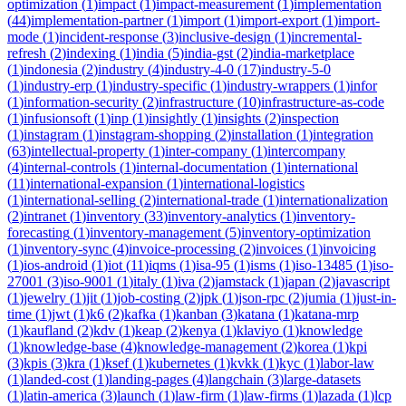
optimization
(
1
)
impact
(
1
)
impact-measurement
(
1
)
implementation
(
44
)
implementation-partner
(
1
)
import
(
1
)
import-export
(
1
)
import-
mode
(
1
)
incident-response
(
3
)
inclusive-design
(
1
)
incremental-
refresh
(
2
)
indexing
(
1
)
india
(
5
)
india-gst
(
2
)
india-marketplace
(
1
)
indonesia
(
2
)
industry
(
4
)
industry-4-0
(
17
)
industry-5-0
(
1
)
industry-erp
(
1
)
industry-specific
(
1
)
industry-wrappers
(
1
)
infor
(
1
)
information-security
(
2
)
infrastructure
(
10
)
infrastructure-as-code
(
1
)
infusionsoft
(
1
)
inp
(
1
)
insightly
(
1
)
insights
(
2
)
inspection
(
1
)
instagram
(
1
)
instagram-shopping
(
2
)
installation
(
1
)
integration
(
63
)
intellectual-property
(
1
)
inter-company
(
1
)
intercompany
(
4
)
internal-controls
(
1
)
internal-documentation
(
1
)
international
(
11
)
international-expansion
(
1
)
international-logistics
(
1
)
international-selling
(
2
)
international-trade
(
1
)
internationalization
(
2
)
intranet
(
1
)
inventory
(
33
)
inventory-analytics
(
1
)
inventory-
forecasting
(
1
)
inventory-management
(
5
)
inventory-optimization
(
1
)
inventory-sync
(
4
)
invoice-processing
(
2
)
invoices
(
1
)
invoicing
(
1
)
ios-android
(
1
)
iot
(
11
)
iqms
(
1
)
isa-95
(
1
)
isms
(
1
)
iso-13485
(
1
)
iso-
27001
(
3
)
iso-9001
(
1
)
italy
(
1
)
iva
(
2
)
jamstack
(
1
)
japan
(
2
)
javascript
(
1
)
jewelry
(
1
)
jit
(
1
)
job-costing
(
2
)
jpk
(
1
)
json-rpc
(
2
)
jumia
(
1
)
just-in-
time
(
1
)
jwt
(
1
)
k6
(
2
)
kafka
(
1
)
kanban
(
3
)
katana
(
1
)
katana-mrp
(
1
)
kaufland
(
2
)
kdv
(
1
)
keap
(
2
)
kenya
(
1
)
klaviyo
(
1
)
knowledge
(
1
)
knowledge-base
(
4
)
knowledge-management
(
2
)
korea
(
1
)
kpi
(
3
)
kpis
(
3
)
kra
(
1
)
ksef
(
1
)
kubernetes
(
1
)
kvkk
(
1
)
kyc
(
1
)
labor-law
(
1
)
landed-cost
(
1
)
landing-pages
(
4
)
langchain
(
3
)
large-datasets
(
1
)
latin-america
(
3
)
launch
(
1
)
law-firm
(
1
)
law-firms
(
1
)
lazada
(
1
)
lcp