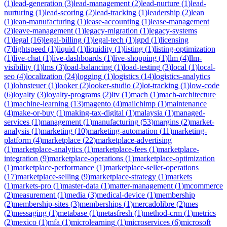
(
1
)
lead-generation
(
3
)
lead-management
(
2
)
lead-nurture
(
1
)
lead-
nurturing
(
1
)
lead-scoring
(
2
)
lead-tracking
(
1
)
leadership
(
2
)
lean
(
1
)
lean-manufacturing
(
1
)
lease-accounting
(
1
)
lease-management
(
2
)
leave-management
(
1
)
legacy-migration
(
1
)
legacy-systems
(
1
)
legal
(
16
)
legal-billing
(
1
)
legal-tech
(
1
)
lgpd
(
1
)
licensing
(
7
)
lightspeed
(
1
)
liquid
(
1
)
liquidity
(
1
)
listing
(
1
)
listing-optimization
(
1
)
live-chat
(
1
)
live-dashboards
(
1
)
live-shopping
(
1
)
llm
(
4
)
llm-
visibility
(
1
)
lms
(
3
)
load-balancing
(
1
)
load-testing
(
3
)
local
(
1
)
local-
seo
(
4
)
localization
(
24
)
logging
(
1
)
logistics
(
14
)
logistics-analytics
(
1
)
lohnsteuer
(
1
)
looker
(
2
)
looker-studio
(
2
)
lot-tracking
(
1
)
low-code
(
6
)
loyalty
(
3
)
loyalty-programs
(
2
)
ltv
(
1
)
mach
(
1
)
mach-architecture
(
1
)
machine-learning
(
13
)
magento
(
4
)
mailchimp
(
1
)
maintenance
(
4
)
make-or-buy
(
1
)
making-tax-digital
(
1
)
malaysia
(
1
)
managed-
services
(
1
)
management
(
1
)
manufacturing
(
53
)
margins
(
2
)
market-
analysis
(
1
)
marketing
(
10
)
marketing-automation
(
11
)
marketing-
platform
(
4
)
marketplace
(
22
)
marketplace-advertising
(
1
)
marketplace-analytics
(
1
)
marketplace-fees
(
1
)
marketplace-
integration
(
9
)
marketplace-operations
(
1
)
marketplace-optimization
(
1
)
marketplace-performance
(
1
)
marketplace-seller-operations
(
17
)
marketplace-selling
(
9
)
marketplace-strategy
(
1
)
markets
(
1
)
markets-pro
(
1
)
master-data
(
1
)
matter-management
(
1
)
mcommerce
(
2
)
measurement
(
1
)
media
(
3
)
medical-device
(
1
)
membership
(
2
)
membership-sites
(
3
)
memberships
(
1
)
mercadolibre
(
2
)
mes
(
2
)
messaging
(
1
)
metabase
(
1
)
metasfresh
(
1
)
method-crm
(
1
)
metrics
(
2
)
mexico
(
1
)
mfa
(
1
)
microlearning
(
1
)
microservices
(
6
)
microsoft