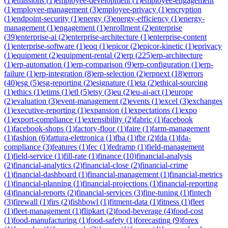
(
1
)
emissions
(
1
)
employee-development
(
1
)
employee-engagement
(
1
)
employee-management
(
3
)
employee-privacy
(
1
)
encryption
(
1
)
endpoint-security
(
1
)
energy
(
3
)
energy-efficiency
(
1
)
energy-
management
(
1
)
engagement
(
1
)
enrollment
(
2
)
enterprise
(
39
)
enterprise-ai
(
2
)
enterprise-architecture
(
1
)
enterprise-content
(
1
)
enterprise-software
(
1
)
eoq
(
1
)
epicor
(
2
)
epicor-kinetic
(
1
)
eprivacy
(
1
)
equipment
(
2
)
equipment-rental
(
2
)
erp
(
225
)
erp-architecture
(
1
)
erp-automation
(
1
)
erp-comparison
(
9
)
erp-configuration
(
1
)
erp-
failure
(
1
)
erp-integration
(
8
)
erp-selection
(
2
)
erpnext
(
18
)
errors
(
40
)
esg
(
5
)
esg-reporting
(
2
)
esignature
(
1
)
eta
(
2
)
ethical-sourcing
(
1
)
ethics
(
1
)
etims
(
1
)
etl
(
5
)
etsy
(
3
)
eu
(
2
)
eu-ai-act
(
1
)
europe
(
2
)
evaluation
(
3
)
event-management
(
2
)
events
(
1
)
excel
(
3
)
exchanges
(
1
)
executive-reporting
(
1
)
expansion
(
1
)
expectations
(
1
)
expo
(
1
)
export-compliance
(
1
)
extensibility
(
2
)
fabric
(
1
)
facebook
(
1
)
facebook-shops
(
1
)
factory-floor
(
1
)
faire
(
1
)
farm-management
(
1
)
fashion
(
6
)
fattura-elettronica
(
1
)
fba
(
1
)
fbr
(
2
)
fda
(
1
)
fda-
compliance
(
3
)
features
(
1
)
fec
(
1
)
fedramp
(
1
)
field-management
(
1
)
field-service
(
1
)
fill-rate
(
1
)
finance
(
10
)
financial-analysis
(
2
)
financial-analytics
(
2
)
financial-close
(
2
)
financial-crime
(
1
)
financial-dashboard
(
1
)
financial-management
(
1
)
financial-metrics
(
1
)
financial-planning
(
1
)
financial-projections
(
1
)
financial-reporting
(
4
)
financial-reports
(
2
)
financial-services
(
3
)
fine-tuning
(
1
)
fintech
(
3
)
firewall
(
1
)
firs
(
2
)
fishbowl
(
1
)
fitment-data
(
1
)
fitness
(
1
)
fleet
(
1
)
fleet-management
(
1
)
flipkart
(
2
)
food-beverage
(
4
)
food-cost
(
1
)
food-manufacturing
(
1
)
food-safety
(
1
)
forecasting
(
9
)
forex