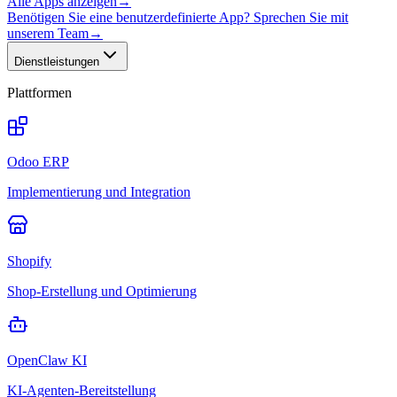
Alle Apps anzeigen
→
Benötigen Sie eine benutzerdefinierte App? Sprechen Sie mit
unserem Team
→
Dienstleistungen
Plattformen
Odoo ERP
Implementierung und Integration
Shopify
Shop-Erstellung und Optimierung
OpenClaw KI
KI-Agenten-Bereitstellung