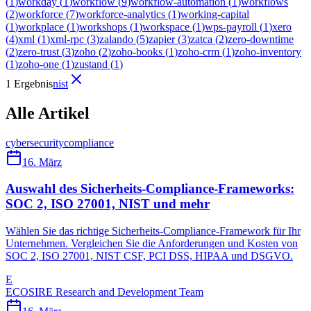
(
1
)
workday
(
1
)
workflow
(
9
)
workflow-automation
(
1
)
workflows
(
2
)
workforce
(
7
)
workforce-analytics
(
1
)
working-capital
(
1
)
workplace
(
1
)
workshops
(
1
)
workspace
(
1
)
wps-payroll
(
1
)
xero
(
4
)
xml
(
1
)
xml-rpc
(
3
)
zalando
(
5
)
zapier
(
3
)
zatca
(
2
)
zero-downtime
(
2
)
zero-trust
(
3
)
zoho
(
2
)
zoho-books
(
1
)
zoho-crm
(
1
)
zoho-inventory
(
1
)
zoho-one
(
1
)
zustand
(
1
)
1 Ergebnis
nist
Alle Artikel
cybersecurity
compliance
16. März
Auswahl des Sicherheits-Compliance-Frameworks:
SOC 2, ISO 27001, NIST und mehr
Wählen Sie das richtige Sicherheits-Compliance-Framework für Ihr
Unternehmen. Vergleichen Sie die Anforderungen und Kosten von
SOC 2, ISO 27001, NIST CSF, PCI DSS, HIPAA und DSGVO.
E
ECOSIRE Research and Development Team