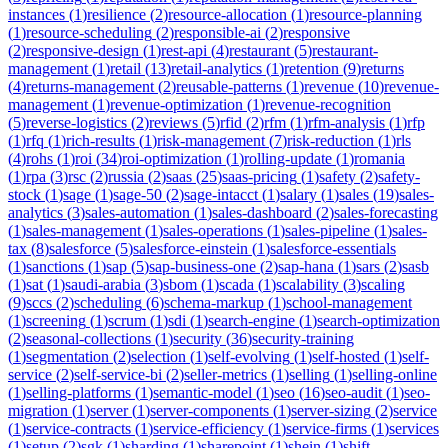
instances
(
1
)
resilience
(
2
)
resource-allocation
(
1
)
resource-planning
(
1
)
resource-scheduling
(
2
)
responsible-ai
(
2
)
responsive
(
2
)
responsive-design
(
1
)
rest-api
(
4
)
restaurant
(
5
)
restaurant-
management
(
1
)
retail
(
13
)
retail-analytics
(
1
)
retention
(
9
)
returns
(
4
)
returns-management
(
2
)
reusable-patterns
(
1
)
revenue
(
10
)
revenue-
management
(
1
)
revenue-optimization
(
1
)
revenue-recognition
(
5
)
reverse-logistics
(
2
)
reviews
(
5
)
rfid
(
2
)
rfm
(
1
)
rfm-analysis
(
1
)
rfp
(
1
)
rfq
(
1
)
rich-results
(
1
)
risk-management
(
7
)
risk-reduction
(
1
)
rls
(
4
)
rohs
(
1
)
roi
(
34
)
roi-optimization
(
1
)
rolling-update
(
1
)
romania
(
1
)
rpa
(
3
)
rsc
(
2
)
russia
(
2
)
saas
(
25
)
saas-pricing
(
1
)
safety
(
2
)
safety-
stock
(
1
)
sage
(
1
)
sage-50
(
2
)
sage-intacct
(
1
)
salary
(
1
)
sales
(
19
)
sales-
analytics
(
3
)
sales-automation
(
1
)
sales-dashboard
(
2
)
sales-forecasting
(
1
)
sales-management
(
1
)
sales-operations
(
1
)
sales-pipeline
(
1
)
sales-
tax
(
8
)
salesforce
(
5
)
salesforce-einstein
(
1
)
salesforce-essentials
(
1
)
sanctions
(
1
)
sap
(
5
)
sap-business-one
(
2
)
sap-hana
(
1
)
sars
(
2
)
sasb
(
1
)
sat
(
1
)
saudi-arabia
(
3
)
sbom
(
1
)
scada
(
1
)
scalability
(
3
)
scaling
(
9
)
sccs
(
2
)
scheduling
(
6
)
schema-markup
(
1
)
school-management
(
1
)
screening
(
1
)
scrum
(
1
)
sdi
(
1
)
search-engine
(
1
)
search-optimization
(
2
)
seasonal-collections
(
1
)
security
(
36
)
security-training
(
1
)
segmentation
(
2
)
selection
(
1
)
self-evolving
(
1
)
self-hosted
(
1
)
self-
service
(
2
)
self-service-bi
(
2
)
seller-metrics
(
1
)
selling
(
1
)
selling-online
(
1
)
selling-platforms
(
1
)
semantic-model
(
1
)
seo
(
16
)
seo-audit
(
1
)
seo-
migration
(
1
)
server
(
1
)
server-components
(
1
)
server-sizing
(
2
)
service
(
1
)
service-contracts
(
1
)
service-efficiency
(
1
)
service-firms
(
1
)
services
(
1
)
setup
(
2
)
sgk
(
1
)
sharding
(
1
)
sharepoint
(
1
)
shein
(
1
)
shift-