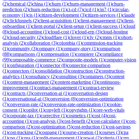
(
2
)
chemical
(
2
)
china
(
1
)
churn
(
1
)
churn-management
(
1
)
churn-
prediction
(
2
)
churn-reduction
(
1
)
ci-cd
(
7
)
cicd
(
1
)
cin7
(
1
)
circular-
economy
(
1
)
cis
(
1
)
citizen-development
(
3
)
citizen-services
(
1
)
claude
(
2
)
clickfunnels
(
2
)
client-acquisition
(
1
)
client-management
(
2
)
client-
onboarding
(
1
)
client-portal
(
2
)
client-setup
(
1
)
client-success
(
1
)
cloud
(
8
)
cloud-accounting
(
1
)
cloud-cost
(
1
)
cloud-erp
(
3
)
cloud-hosting
(
2
)
cloud-security
(
2
)
cloudflare
(
1
)
clover
(
1
)
clv
(
2
)
cmms
(
1
)
cohort-
analysis
(
2
)
collaboration
(
3
)
colombia
(
1
)
commission-tracking
(
1
)
community
(
3
)
company
(
1
)
company-story
(
1
)
comparison
(
88
)
comparisons
(
1
)
compensation
(
1
)
compiere
(
2
)
compliance
(
99
)
composable-commerce
(
2
)
composite-models
(
1
)
computer-vision
(
1
)
configuration
(
1
)
connector
(
8
)
connector-comparison
(
1
)
connectors
(
1
)
consolidation
(
3
)
construction
(
2
)
construction-
analytics
(
1
)
consultancy
(
2
)
consulting
(
3
)
containers
(
3
)
content
(
1
)
content-management
(
2
)
content-marketing
(
3
)
continuous-
improvement
(
1
)
contract-management
(
1
)
contract-review
(
1
)
contracts
(
3
)
conversation-ai
(
1
)
conversation-design
(
1
)
conversational-ai
(
3
)
conversion
(
8
)
conversion-optimization
(
7
)
conversion-rate
(
2
)
conversion-rate-optimization
(
1
)
cookie-
consent
(
1
)
copilot
(
1
)
copyleft
(
1
)
copyrights
(
1
)
core-web-vitals
(
5
)
corporate-tax
(
1
)
corrective
(
1
)
cosmetics
(
1
)
cost
(
4
)
cost-
accounting
(
1
)
cost-analysis
(
3
)
cost-benefit
(
2
)
cost-calculator
(
1
)
cost-
comparison
(
2
)
cost-optimization
(
5
)
cost-reduction
(
1
)
cost-savings
(
1
)
cost-tracking
(
2
)
coupang
(
1
)
course-creation
(
1
)
courses
(
3
)
cpa
(
1
)
cpq
(
1
)
cpra
(
1
)
credit-management
(
1
)
crewai
(
2
)
criteria
(
1
)
crm