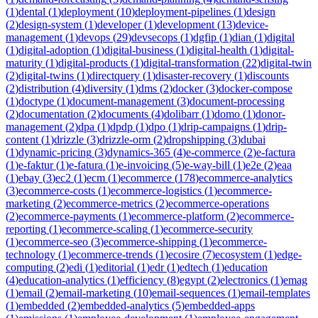
(
1
)
dental
(
1
)
deployment
(
10
)
deployment-pipelines
(
1
)
design
(
2
)
design-system
(
1
)
developer
(
1
)
development
(
13
)
device-
management
(
1
)
devops
(
29
)
devsecops
(
1
)
dgfip
(
1
)
dian
(
1
)
digital
(
1
)
digital-adoption
(
1
)
digital-business
(
1
)
digital-health
(
1
)
digital-
maturity
(
1
)
digital-products
(
1
)
digital-transformation
(
22
)
digital-twin
(
2
)
digital-twins
(
1
)
directquery
(
1
)
disaster-recovery
(
1
)
discounts
(
2
)
distribution
(
4
)
diversity
(
1
)
dms
(
2
)
docker
(
3
)
docker-compose
(
1
)
doctype
(
1
)
document-management
(
3
)
document-processing
(
2
)
documentation
(
2
)
documents
(
4
)
dolibarr
(
1
)
domo
(
1
)
donor-
management
(
2
)
dpa
(
1
)
dpdp
(
1
)
dpo
(
1
)
drip-campaigns
(
1
)
drip-
content
(
1
)
drizzle
(
3
)
drizzle-orm
(
2
)
dropshipping
(
3
)
dubai
(
1
)
dynamic-pricing
(
3
)
dynamics-365
(
4
)
e-commerce
(
2
)
e-factura
(
1
)
e-faktur
(
1
)
e-fatura
(
1
)
e-invoicing
(
5
)
e-way-bill
(
1
)
e2e
(
2
)
eaa
(
1
)
ebay
(
3
)
ec2
(
1
)
ecm
(
1
)
ecommerce
(
178
)
ecommerce-analytics
(
3
)
ecommerce-costs
(
1
)
ecommerce-logistics
(
1
)
ecommerce-
marketing
(
2
)
ecommerce-metrics
(
2
)
ecommerce-operations
(
2
)
ecommerce-payments
(
1
)
ecommerce-platform
(
2
)
ecommerce-
reporting
(
1
)
ecommerce-scaling
(
1
)
ecommerce-security
(
1
)
ecommerce-seo
(
3
)
ecommerce-shipping
(
1
)
ecommerce-
technology
(
1
)
ecommerce-trends
(
1
)
ecosire
(
7
)
ecosystem
(
1
)
edge-
computing
(
2
)
edi
(
1
)
editorial
(
1
)
edr
(
1
)
edtech
(
1
)
education
(
4
)
education-analytics
(
1
)
efficiency
(
8
)
egypt
(
2
)
electronics
(
1
)
emag
(
1
)
email
(
2
)
email-marketing
(
10
)
email-sequences
(
1
)
email-templates
(
1
)
embedded
(
2
)
embedded-analytics
(
5
)
embedded-apps