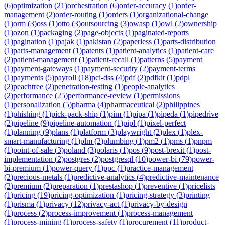
(
6
)
optimization
(
21
)
orchestration
(
6
)
order-accuracy
(
1
)
order-
management
(
2
)
order-routing
(
1
)
orders
(
1
)
organizational-change
(
1
)
orm
(
3
)
oss
(
1
)
otto
(
3
)
outsourcing
(
3
)
owasp
(
1
)
owl
(
2
)
ownership
(
1
)
ozon
(
1
)
packaging
(
2
)
page-objects
(
1
)
paginated-reports
(
1
)
pagination
(
1
)
pajak
(
1
)
pakistan
(
2
)
paperless
(
1
)
parts-distribution
(
1
)
parts-management
(
1
)
patents
(
1
)
patient-analytics
(
1
)
patient-care
(
2
)
patient-management
(
1
)
patient-recall
(
1
)
patterns
(
5
)
payment
(
1
)
payment-gateways
(
1
)
payment-security
(
2
)
payment-terms
(
1
)
payments
(
5
)
payroll
(
18
)
pci-dss
(
4
)
pdf
(
2
)
pdfkit
(
1
)
pdpl
(
2
)
peachtree
(
2
)
penetration-testing
(
1
)
people-analytics
(
2
)
performance
(
25
)
performance-review
(
1
)
permissions
(
1
)
personalization
(
5
)
pharma
(
4
)
pharmaceutical
(
2
)
philippines
(
1
)
phishing
(
1
)
pick-pack-ship
(
1
)
pim
(
1
)
pipa
(
1
)
pipeda
(
1
)
pipedrive
(
2
)
pipeline
(
9
)
pipeline-automation
(
1
)
pipl
(
1
)
pixel-perfect
(
1
)
planning
(
9
)
plans
(
1
)
platform
(
3
)
playwright
(
2
)
plex
(
1
)
plex-
smart-manufacturing
(
1
)
plm
(
2
)
plumbing
(
1
)
pm2
(
1
)
pms
(
1
)
pnpm
(
1
)
point-of-sale
(
3
)
poland
(
3
)
polaris
(
1
)
pos
(
9
)
post-brexit
(
1
)
post-
implementation
(
2
)
postgres
(
2
)
postgresql
(
10
)
power-bi
(
79
)
power-
bi-premium
(
1
)
power-query
(
1
)
ppc
(
1
)
practice-management
(
2
)
precious-metals
(
1
)
predictive-analytics
(
4
)
predictive-maintenance
(
2
)
premium
(
2
)
preparation
(
1
)
prestashop
(
1
)
preventive
(
1
)
pricelists
(
1
)
pricing
(
19
)
pricing-optimization
(
1
)
pricing-strategy
(
3
)
printing
(
1
)
prisma
(
1
)
privacy
(
12
)
privacy-act
(
1
)
privacy-by-design
(
1
)
process
(
2
)
process-improvement
(
1
)
process-management
(
1
)
process-mining
(
1
)
process-safety
(
1
)
procurement
(
11
)
product-