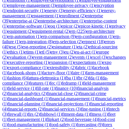
(
1
)
emissions
(
1
)
employee-development
(
1
)
employee-engagement
(
1
)
employee-management
(
3
)
employee-privacy
(
1
)
encryption
(
1
)
endpoint-security
(
1
)
energy
(
3
)
energy-efficiency
(
1
)
energy-
management
(
1
)
engagement
(
1
)
enrollment
(
2
)
enterprise
(
39
)
enterprise-ai
(
2
)
enterprise-architecture
(
1
)
enterprise-content
(
1
)
enterprise-software
(
1
)
eoq
(
1
)
epicor
(
2
)
epicor-kinetic
(
1
)
eprivacy
(
1
)
equipment
(
2
)
equipment-rental
(
2
)
erp
(
225
)
erp-architecture
(
1
)
erp-automation
(
1
)
erp-comparison
(
9
)
erp-configuration
(
1
)
erp-
failure
(
1
)
erp-integration
(
8
)
erp-selection
(
2
)
erpnext
(
18
)
errors
(
40
)
esg
(
5
)
esg-reporting
(
2
)
esignature
(
1
)
eta
(
2
)
ethical-sourcing
(
1
)
ethics
(
1
)
etims
(
1
)
etl
(
5
)
etsy
(
3
)
eu
(
2
)
eu-ai-act
(
1
)
europe
(
2
)
evaluation
(
3
)
event-management
(
2
)
events
(
1
)
excel
(
3
)
exchanges
(
1
)
executive-reporting
(
1
)
expansion
(
1
)
expectations
(
1
)
expo
(
1
)
export-compliance
(
1
)
extensibility
(
2
)
fabric
(
1
)
facebook
(
1
)
facebook-shops
(
1
)
factory-floor
(
1
)
faire
(
1
)
farm-management
(
1
)
fashion
(
6
)
fattura-elettronica
(
1
)
fba
(
1
)
fbr
(
2
)
fda
(
1
)
fda-
compliance
(
3
)
features
(
1
)
fec
(
1
)
fedramp
(
1
)
field-management
(
1
)
field-service
(
1
)
fill-rate
(
1
)
finance
(
10
)
financial-analysis
(
2
)
financial-analytics
(
2
)
financial-close
(
2
)
financial-crime
(
1
)
financial-dashboard
(
1
)
financial-management
(
1
)
financial-metrics
(
1
)
financial-planning
(
1
)
financial-projections
(
1
)
financial-reporting
(
4
)
financial-reports
(
2
)
financial-services
(
3
)
fine-tuning
(
1
)
fintech
(
3
)
firewall
(
1
)
firs
(
2
)
fishbowl
(
1
)
fitment-data
(
1
)
fitness
(
1
)
fleet
(
1
)
fleet-management
(
1
)
flipkart
(
2
)
food-beverage
(
4
)
food-cost
(
1
)
food-manufacturing
(
1
)
food-safety
(
1
)
forecasting
(
9
)
forex