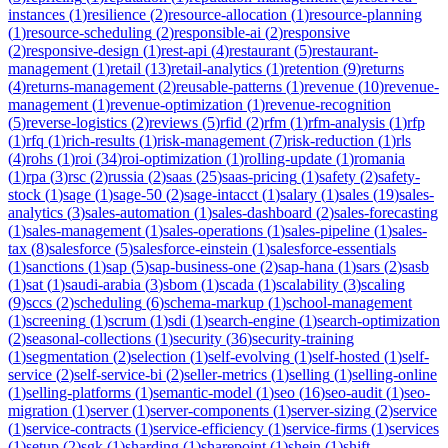
instances
(
1
)
resilience
(
2
)
resource-allocation
(
1
)
resource-planning
(
1
)
resource-scheduling
(
2
)
responsible-ai
(
2
)
responsive
(
2
)
responsive-design
(
1
)
rest-api
(
4
)
restaurant
(
5
)
restaurant-
management
(
1
)
retail
(
13
)
retail-analytics
(
1
)
retention
(
9
)
returns
(
4
)
returns-management
(
2
)
reusable-patterns
(
1
)
revenue
(
10
)
revenue-
management
(
1
)
revenue-optimization
(
1
)
revenue-recognition
(
5
)
reverse-logistics
(
2
)
reviews
(
5
)
rfid
(
2
)
rfm
(
1
)
rfm-analysis
(
1
)
rfp
(
1
)
rfq
(
1
)
rich-results
(
1
)
risk-management
(
7
)
risk-reduction
(
1
)
rls
(
4
)
rohs
(
1
)
roi
(
34
)
roi-optimization
(
1
)
rolling-update
(
1
)
romania
(
1
)
rpa
(
3
)
rsc
(
2
)
russia
(
2
)
saas
(
25
)
saas-pricing
(
1
)
safety
(
2
)
safety-
stock
(
1
)
sage
(
1
)
sage-50
(
2
)
sage-intacct
(
1
)
salary
(
1
)
sales
(
19
)
sales-
analytics
(
3
)
sales-automation
(
1
)
sales-dashboard
(
2
)
sales-forecasting
(
1
)
sales-management
(
1
)
sales-operations
(
1
)
sales-pipeline
(
1
)
sales-
tax
(
8
)
salesforce
(
5
)
salesforce-einstein
(
1
)
salesforce-essentials
(
1
)
sanctions
(
1
)
sap
(
5
)
sap-business-one
(
2
)
sap-hana
(
1
)
sars
(
2
)
sasb
(
1
)
sat
(
1
)
saudi-arabia
(
3
)
sbom
(
1
)
scada
(
1
)
scalability
(
3
)
scaling
(
9
)
sccs
(
2
)
scheduling
(
6
)
schema-markup
(
1
)
school-management
(
1
)
screening
(
1
)
scrum
(
1
)
sdi
(
1
)
search-engine
(
1
)
search-optimization
(
2
)
seasonal-collections
(
1
)
security
(
36
)
security-training
(
1
)
segmentation
(
2
)
selection
(
1
)
self-evolving
(
1
)
self-hosted
(
1
)
self-
service
(
2
)
self-service-bi
(
2
)
seller-metrics
(
1
)
selling
(
1
)
selling-online
(
1
)
selling-platforms
(
1
)
semantic-model
(
1
)
seo
(
16
)
seo-audit
(
1
)
seo-
migration
(
1
)
server
(
1
)
server-components
(
1
)
server-sizing
(
2
)
service
(
1
)
service-contracts
(
1
)
service-efficiency
(
1
)
service-firms
(
1
)
services
(
1
)
setup
(
2
)
sgk
(
1
)
sharding
(
1
)
sharepoint
(
1
)
shein
(
1
)
shift-