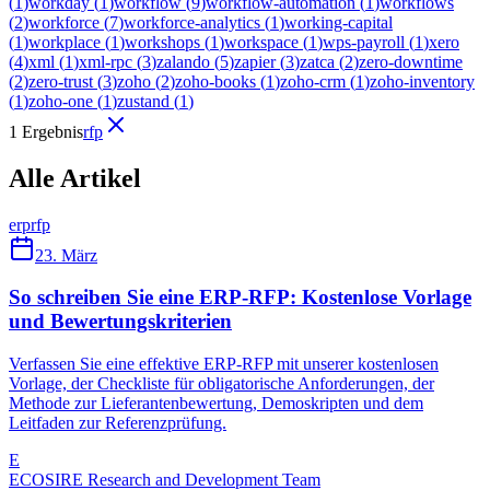
(
1
)
workday
(
1
)
workflow
(
9
)
workflow-automation
(
1
)
workflows
(
2
)
workforce
(
7
)
workforce-analytics
(
1
)
working-capital
(
1
)
workplace
(
1
)
workshops
(
1
)
workspace
(
1
)
wps-payroll
(
1
)
xero
(
4
)
xml
(
1
)
xml-rpc
(
3
)
zalando
(
5
)
zapier
(
3
)
zatca
(
2
)
zero-downtime
(
2
)
zero-trust
(
3
)
zoho
(
2
)
zoho-books
(
1
)
zoho-crm
(
1
)
zoho-inventory
(
1
)
zoho-one
(
1
)
zustand
(
1
)
1 Ergebnis
rfp
Alle Artikel
erp
rfp
23. März
So schreiben Sie eine ERP-RFP: Kostenlose Vorlage
und Bewertungskriterien
Verfassen Sie eine effektive ERP-RFP mit unserer kostenlosen
Vorlage, der Checkliste für obligatorische Anforderungen, der
Methode zur Lieferantenbewertung, Demoskripten und dem
Leitfaden zur Referenzprüfung.
E
ECOSIRE Research and Development Team