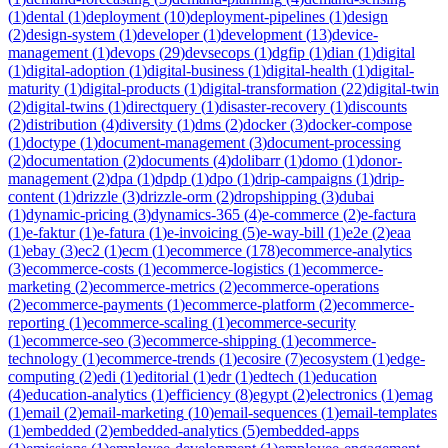
(
1
)
dental
(
1
)
deployment
(
10
)
deployment-pipelines
(
1
)
design
(
2
)
design-system
(
1
)
developer
(
1
)
development
(
13
)
device-
management
(
1
)
devops
(
29
)
devsecops
(
1
)
dgfip
(
1
)
dian
(
1
)
digital
(
1
)
digital-adoption
(
1
)
digital-business
(
1
)
digital-health
(
1
)
digital-
maturity
(
1
)
digital-products
(
1
)
digital-transformation
(
22
)
digital-twin
(
2
)
digital-twins
(
1
)
directquery
(
1
)
disaster-recovery
(
1
)
discounts
(
2
)
distribution
(
4
)
diversity
(
1
)
dms
(
2
)
docker
(
3
)
docker-compose
(
1
)
doctype
(
1
)
document-management
(
3
)
document-processing
(
2
)
documentation
(
2
)
documents
(
4
)
dolibarr
(
1
)
domo
(
1
)
donor-
management
(
2
)
dpa
(
1
)
dpdp
(
1
)
dpo
(
1
)
drip-campaigns
(
1
)
drip-
content
(
1
)
drizzle
(
3
)
drizzle-orm
(
2
)
dropshipping
(
3
)
dubai
(
1
)
dynamic-pricing
(
3
)
dynamics-365
(
4
)
e-commerce
(
2
)
e-factura
(
1
)
e-faktur
(
1
)
e-fatura
(
1
)
e-invoicing
(
5
)
e-way-bill
(
1
)
e2e
(
2
)
eaa
(
1
)
ebay
(
3
)
ec2
(
1
)
ecm
(
1
)
ecommerce
(
178
)
ecommerce-analytics
(
3
)
ecommerce-costs
(
1
)
ecommerce-logistics
(
1
)
ecommerce-
marketing
(
2
)
ecommerce-metrics
(
2
)
ecommerce-operations
(
2
)
ecommerce-payments
(
1
)
ecommerce-platform
(
2
)
ecommerce-
reporting
(
1
)
ecommerce-scaling
(
1
)
ecommerce-security
(
1
)
ecommerce-seo
(
3
)
ecommerce-shipping
(
1
)
ecommerce-
technology
(
1
)
ecommerce-trends
(
1
)
ecosire
(
7
)
ecosystem
(
1
)
edge-
computing
(
2
)
edi
(
1
)
editorial
(
1
)
edr
(
1
)
edtech
(
1
)
education
(
4
)
education-analytics
(
1
)
efficiency
(
8
)
egypt
(
2
)
electronics
(
1
)
emag
(
1
)
email
(
2
)
email-marketing
(
10
)
email-sequences
(
1
)
email-templates
(
1
)
embedded
(
2
)
embedded-analytics
(
5
)
embedded-apps