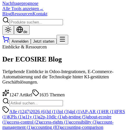
Nachfrageprognose
Alle Tools anzeigen
→
Blog
Ressourcen
Kontakt
de
Anmelden
Jetzt starten
Einblicke & Ressourcen
Der ECOSIRE Blog
Tiefgehende Einblicke in Odoo-Integrationen, E-Commerce-
Automatisierung und die Technologie hinter KI-gestützten
Geschäftslösungen.
1247
Artikel
1635
Themen
Alle (1247)
2026
(
6
)
3d
(
1
)
3pl
(
3
)
4pl
(
1
)
AP-AR
(
1
)
HR
(
1
)
IFRS
(
1
)
KPIs
(
1
)
a11y
(
1
)
a2p-10dlc
(
1
)
ab-testing
(
5
)
about-ecosire
(
1
)
access-control
(
2
)
access-rights
(
1
)
accessibility
(
3
)
account-
management
(
1
)
accounting
(
83
)
accounting-comparison