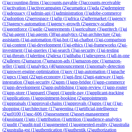
(
1
)
accounting-firms
(
1
)
accounts-payable
(
3
)
accounts-receivable
(
1
)
activation
(
1
)
activecampaign
(
2
)
acumatica
(
1
)
ada
(
2
)
adempiere
(
1
)
adequacy
(
1
)
admin-api
(
1
)
administration
(
1
)
adobe-commerce
(
2
)
adoption
(
2
)
aerospace
(
1
)
afip
(
1
)
africa
(
2
)
aftermarket
(
1
)
agency
(
13
)
agency-automation
(
1
)
agency-growth
(
2
)
agency-scaling
(
1
)
agentforce
(
1
)
agile
(
2
)
agreements
(
1
)
agriculture
(
3
)
agritech
(
1
)
ai
(
62
)
ai-agent
(
1
)
ai-agents
(
38
)
ai-analytics
(
2
)
ai-architecture
(
2
)
ai-
assistants
(
1
)
ai-automation
(
6
)
ai-bot
(
1
)
ai-chatbot
(
1
)
ai-comparison
(
1
)
ai-content
(
1
)
ai-development
(
1
)
ai-ethics
(
1
)
ai-frameworks
(
2
)
ai-
investment
(
1
)
ai-queries
(
1
)
ai-search
(
3
)
ai-security
(
1
)
ai-testing
(
1
)
ai-threats
(
1
)
alerting
(
2
)
alexa
(
1
)
alibaba
(
1
)
aliexpress
(
1
)
all-in-one
(
2
)
allegro
(
2
)
amazon
(
7
)
amazon-ads
(
1
)
amazon-ppc
(
1
)
amazon-
seller
(
1
)
aml
(
1
)
analytics
(
40
)
announcement
(
1
)
anomaly-detection
(
1
)
answer-engine-optimization
(
1
)
aov
(
1
)
ap-automation
(
1
)
apache
(
1
)
apcs
(
1
)
api
(
22
)
api-economy
(
1
)
api-first
(
2
)
api-gateway
(
1
)
api-
integration
(
3
)
api-security
(
2
)
apm
(
1
)
app-bridge
(
1
)
app-commerce
(
1
)
app-development
(
2
)
app-publishing
(
1
)
app-review
(
1
)
app-router
(
1
)
app-store
(
1
)
apparel
(
3
)
appi
(
1
)
apple-pay
(
1
)
applicant-tracking
(
1
)
applications
(
1
)
appointment-booking
(
2
)
appointments
(
1
)
appraisals
(
1
)
approval-chains
(
1
)
approvals
(
3
)
apps
(
1
)
ar
(
1
)
ar-
shopping
(
1
)
architecture
(
17
)
argentina
(
1
)
artificial-intelligence
(
2
)
as9100
(
1
)
asc-606
(
3
)
assessment
(
2
)
asset-management
(
4
)
assistant
(
1
)
ato
(
1
)
attribution
(
1
)
attrition
(
1
)
audience-analytics
(
1
)
audit
(
7
)
audit-trail
(
1
)
augmented
(
1
)
augmented-reality
(
2
)
australia
(
2
)
australia-gst
(
1
)
authentication
(
6
)
authentik
(
2
)
authorization