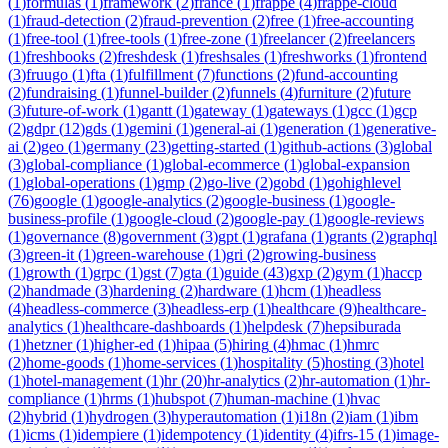
(
1
)
formulas
(
1
)
framework
(
2
)
france
(
1
)
frappe
(
4
)
frappe-cloud
(
1
)
fraud-detection
(
2
)
fraud-prevention
(
2
)
free
(
1
)
free-accounting
(
1
)
free-tool
(
1
)
free-tools
(
1
)
free-zone
(
1
)
freelancer
(
2
)
freelancers
(
1
)
freshbooks
(
2
)
freshdesk
(
1
)
freshsales
(
1
)
freshworks
(
1
)
frontend
(
3
)
fruugo
(
1
)
fta
(
1
)
fulfillment
(
7
)
functions
(
2
)
fund-accounting
(
2
)
fundraising
(
1
)
funnel-builder
(
2
)
funnels
(
4
)
furniture
(
2
)
future
(
3
)
future-of-work
(
1
)
gantt
(
1
)
gateway
(
1
)
gateways
(
1
)
gcc
(
1
)
gcp
(
2
)
gdpr
(
12
)
gds
(
1
)
gemini
(
1
)
general-ai
(
1
)
generation
(
1
)
generative-
ai
(
2
)
geo
(
1
)
germany
(
23
)
getting-started
(
1
)
github-actions
(
3
)
global
(
3
)
global-compliance
(
1
)
global-ecommerce
(
1
)
global-expansion
(
1
)
global-operations
(
1
)
gmp
(
2
)
go-live
(
2
)
gobd
(
1
)
gohighlevel
(
76
)
google
(
1
)
google-analytics
(
2
)
google-business
(
1
)
google-
business-profile
(
1
)
google-cloud
(
2
)
google-pay
(
1
)
google-reviews
(
1
)
governance
(
8
)
government
(
3
)
gpt
(
1
)
grafana
(
1
)
grants
(
2
)
graphql
(
3
)
green-it
(
1
)
green-warehouse
(
1
)
gri
(
2
)
growing-business
(
1
)
growth
(
1
)
grpc
(
1
)
gst
(
7
)
gta
(
1
)
guide
(
43
)
gxp
(
2
)
gym
(
1
)
haccp
(
2
)
handmade
(
3
)
hardening
(
2
)
hardware
(
1
)
hcm
(
1
)
headless
(
4
)
headless-commerce
(
3
)
headless-erp
(
1
)
healthcare
(
9
)
healthcare-
analytics
(
1
)
healthcare-dashboards
(
1
)
helpdesk
(
7
)
hepsiburada
(
1
)
hetzner
(
1
)
higher-ed
(
1
)
hipaa
(
5
)
hiring
(
4
)
hmac
(
1
)
hmrc
(
2
)
home-goods
(
1
)
home-services
(
1
)
hospitality
(
5
)
hosting
(
3
)
hotel
(
1
)
hotel-management
(
1
)
hr
(
20
)
hr-analytics
(
2
)
hr-automation
(
1
)
hr-
compliance
(
1
)
hrms
(
1
)
hubspot
(
7
)
human-machine
(
1
)
hvac
(
2
)
hybrid
(
1
)
hydrogen
(
3
)
hyperautomation
(
1
)
i18n
(
2
)
iam
(
1
)
ibm
(
1
)
icms
(
1
)
idempiere
(
1
)
idempotency
(
1
)
identity
(
4
)
ifrs-15
(
1
)
image-