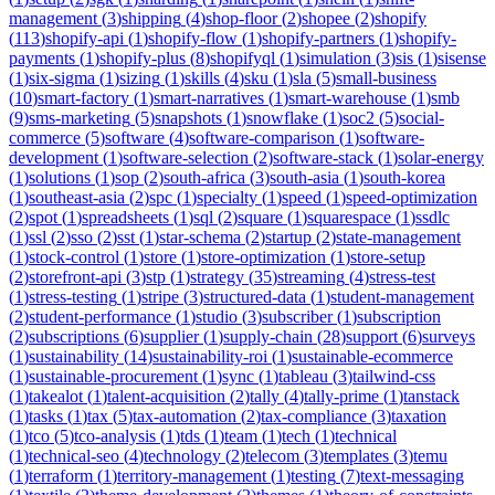
management
(
3
)
shipping
(
4
)
shop-floor
(
2
)
shopee
(
2
)
shopify
(
113
)
shopify-api
(
1
)
shopify-flow
(
1
)
shopify-partners
(
1
)
shopify-
payments
(
1
)
shopify-plus
(
8
)
shopifyql
(
1
)
simulation
(
3
)
sis
(
1
)
sisense
(
1
)
six-sigma
(
1
)
sizing
(
1
)
skills
(
4
)
sku
(
1
)
sla
(
5
)
small-business
(
10
)
smart-factory
(
1
)
smart-narratives
(
1
)
smart-warehouse
(
1
)
smb
(
9
)
sms-marketing
(
5
)
snapshots
(
1
)
snowflake
(
1
)
soc2
(
5
)
social-
commerce
(
5
)
software
(
4
)
software-comparison
(
1
)
software-
development
(
1
)
software-selection
(
2
)
software-stack
(
1
)
solar-energy
(
1
)
solutions
(
1
)
sop
(
2
)
south-africa
(
3
)
south-asia
(
1
)
south-korea
(
1
)
southeast-asia
(
2
)
spc
(
1
)
specialty
(
1
)
speed
(
1
)
speed-optimization
(
2
)
spot
(
1
)
spreadsheets
(
1
)
sql
(
2
)
square
(
1
)
squarespace
(
1
)
ssdlc
(
1
)
ssl
(
2
)
sso
(
2
)
sst
(
1
)
star-schema
(
2
)
startup
(
2
)
state-management
(
1
)
stock-control
(
1
)
store
(
1
)
store-optimization
(
1
)
store-setup
(
2
)
storefront-api
(
3
)
stp
(
1
)
strategy
(
35
)
streaming
(
4
)
stress-test
(
1
)
stress-testing
(
1
)
stripe
(
3
)
structured-data
(
1
)
student-management
(
2
)
student-performance
(
1
)
studio
(
3
)
subscriber
(
1
)
subscription
(
2
)
subscriptions
(
6
)
supplier
(
1
)
supply-chain
(
28
)
support
(
6
)
surveys
(
1
)
sustainability
(
14
)
sustainability-roi
(
1
)
sustainable-ecommerce
(
1
)
sustainable-procurement
(
1
)
sync
(
1
)
tableau
(
3
)
tailwind-css
(
1
)
takealot
(
1
)
talent-acquisition
(
2
)
tally
(
4
)
tally-prime
(
1
)
tanstack
(
1
)
tasks
(
1
)
tax
(
5
)
tax-automation
(
2
)
tax-compliance
(
3
)
taxation
(
1
)
tco
(
5
)
tco-analysis
(
1
)
tds
(
1
)
team
(
1
)
tech
(
1
)
technical
(
1
)
technical-seo
(
4
)
technology
(
2
)
telecom
(
3
)
templates
(
3
)
temu
(
1
)
terraform
(
1
)
territory-management
(
1
)
testing
(
7
)
text-messaging