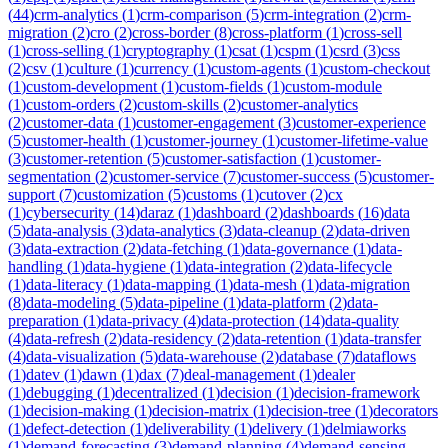
(
44
)
crm-analytics
(
1
)
crm-comparison
(
5
)
crm-integration
(
2
)
crm-
migration
(
2
)
cro
(
2
)
cross-border
(
8
)
cross-platform
(
1
)
cross-sell
(
1
)
cross-selling
(
1
)
cryptography
(
1
)
csat
(
1
)
cspm
(
1
)
csrd
(
3
)
css
(
2
)
csv
(
1
)
culture
(
1
)
currency
(
1
)
custom-agents
(
1
)
custom-checkout
(
1
)
custom-development
(
1
)
custom-fields
(
1
)
custom-module
(
1
)
custom-orders
(
2
)
custom-skills
(
2
)
customer-analytics
(
2
)
customer-data
(
1
)
customer-engagement
(
3
)
customer-experience
(
5
)
customer-health
(
1
)
customer-journey
(
1
)
customer-lifetime-value
(
3
)
customer-retention
(
5
)
customer-satisfaction
(
1
)
customer-
segmentation
(
2
)
customer-service
(
7
)
customer-success
(
5
)
customer-
support
(
7
)
customization
(
5
)
customs
(
1
)
cutover
(
2
)
cx
(
1
)
cybersecurity
(
14
)
daraz
(
1
)
dashboard
(
2
)
dashboards
(
16
)
data
(
5
)
data-analysis
(
3
)
data-analytics
(
3
)
data-cleanup
(
2
)
data-driven
(
3
)
data-extraction
(
2
)
data-fetching
(
1
)
data-governance
(
1
)
data-
handling
(
1
)
data-hygiene
(
1
)
data-integration
(
2
)
data-lifecycle
(
1
)
data-literacy
(
1
)
data-mapping
(
1
)
data-mesh
(
1
)
data-migration
(
8
)
data-modeling
(
5
)
data-pipeline
(
1
)
data-platform
(
2
)
data-
preparation
(
1
)
data-privacy
(
4
)
data-protection
(
14
)
data-quality
(
4
)
data-refresh
(
2
)
data-residency
(
2
)
data-retention
(
1
)
data-transfer
(
4
)
data-visualization
(
5
)
data-warehouse
(
2
)
database
(
7
)
dataflows
(
1
)
datev
(
1
)
dawn
(
1
)
dax
(
7
)
deal-management
(
1
)
dealer
(
1
)
debugging
(
1
)
decentralized
(
1
)
decision
(
1
)
decision-framework
(
1
)
decision-making
(
1
)
decision-matrix
(
1
)
decision-tree
(
1
)
decorators
(
1
)
defect-detection
(
1
)
deliverability
(
1
)
delivery
(
1
)
delmiaworks
(
1
)
demand-forecasting
(
3
)
demand-planning
(
4
)
demand-sensing