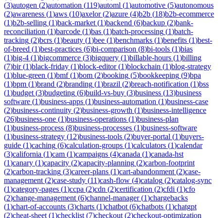
(
3
)
autogen
(
2
)
automation
(
119
)
automl
(
1
)
automotive
(
5
)
autonomous
(
2
)
awareness
(
1
)
aws
(
10
)
axelor
(
2
)
azure
(
4
)
b2b
(
18
)
b2b-ecommerce
(
1
)
b2b-selling
(
1
)
back-market
(
1
)
backend
(
6
)
backup
(
2
)
bank-
reconciliation
(
1
)
barcode
(
1
)
bas
(
1
)
batch-processing
(
1
)
batch-
tracking
(
2
)
bcrs
(
1
)
beauty
(
1
)
bee
(
1
)
benchmarks
(
1
)
benefits
(
1
)
best-
of-breed
(
1
)
best-practices
(
6
)
bi-comparison
(
8
)
bi-tools
(
1
)
bias
(
1
)
big-4
(
1
)
bigcommerce
(
3
)
bigquery
(
1
)
billable-hours
(
1
)
billing
(
7
)
bir
(
1
)
black-friday
(
1
)
block-editor
(
1
)
blockchain
(
1
)
blog-strategy
(
1
)
blue-green
(
1
)
bmf
(
1
)
bom
(
2
)
booking
(
5
)
bookkeeping
(
9
)
bpa
(
1
)
bpm
(
1
)
brand
(
2
)
branding
(
1
)
brazil
(
2
)
breach-notification
(
1
)
bss
(
1
)
budget
(
3
)
budgeting
(
6
)
build-vs-buy
(
3
)
business
(
13
)
business
software
(
1
)
business-apps
(
1
)
business-automation
(
1
)
business-case
(
2
)
business-continuity
(
2
)
business-growth
(
1
)
business-intelligence
(
26
)
business-one
(
1
)
business-operations
(
1
)
business-plan
(
1
)
business-process
(
8
)
business-processes
(
1
)
business-software
(
1
)
business-strategy
(
12
)
business-tools
(
2
)
buyer-portal
(
1
)
buyers-
guide
(
1
)
caching
(
6
)
calculation-groups
(
1
)
calculators
(
1
)
calendar
(
3
)
california
(
1
)
cam
(
1
)
campaigns
(
4
)
canada
(
1
)
canada-hst
(
1
)
canary
(
1
)
capacity
(
2
)
capacity-planning
(
2
)
carbon-footprint
(
2
)
carbon-tracking
(
3
)
career-plans
(
1
)
cart-abandonment
(
2
)
case-
management
(
2
)
case-study
(
11
)
cash-flow
(
4
)
catalog
(
2
)
catalog-sync
(
1
)
category-pages
(
1
)
ccpa
(
2
)
cdn
(
2
)
certification
(
2
)
cfdi
(
1
)
cfo
(
2
)
change-management
(
6
)
channel-manager
(
1
)
chargebacks
(
1
)
chart-of-accounts
(
3
)
charts
(
1
)
chatbot
(
6
)
chatbots
(
1
)
chatgpt
(
2
)
cheat-sheet
(
1
)
checklist
(
7
)
checkout
(
2
)
checkout-optimization