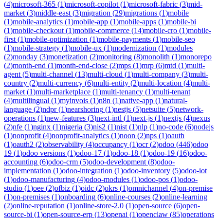
(
4
)
microsoft-365
(
1
)
microsoft-copilot
(
1
)
microsoft-fabric
(
3
)
mid-
market
(
3
)
middle-east
(
3
)
migration
(
29
)
migrations
(
1
)
mobile
(
1
)
mobile-analytics
(
1
)
mobile-app
(
1
)
mobile-apps
(
1
)
mobile-bi
(
1
)
mobile-checkout
(
1
)
mobile-commerce
(
14
)
mobile-cro
(
1
)
mobile-
first
(
1
)
mobile-optimization
(
1
)
mobile-payments
(
1
)
mobile-seo
(
1
)
mobile-strategy
(
1
)
mobile-ux
(
1
)
modernization
(
1
)
modules
(
2
)
monday
(
3
)
monetization
(
2
)
monitoring
(
8
)
monolith
(
1
)
monorepo
(
2
)
month-end
(
1
)
month-end-close
(
2
)
mps
(
1
)
mrp
(
6
)
mtd
(
1
)
multi-
agent
(
5
)
multi-channel
(
13
)
multi-cloud
(
1
)
multi-company
(
3
)
multi-
country
(
2
)
multi-currency
(
6
)
multi-entity
(
2
)
multi-location
(
4
)
multi-
market
(
1
)
multi-marketplace
(
1
)
multi-tenancy
(
1
)
multi-tenant
(
4
)
multilingual
(
1
)
myinvois
(
1
)
n8n
(
1
)
native-app
(
1
)
natural-
language
(
2
)
ndpr
(
1
)
nearshoring
(
1
)
nestjs
(
5
)
netsuite
(
5
)
network-
operations
(
1
)
new-features
(
3
)
next-intl
(
1
)
next-js
(
1
)
nextjs
(
4
)
nexus
(
2
)
nfe
(
1
)
nginx
(
1
)
nigeria
(
3
)
nis2
(
1
)
nist
(
1
)
nlp
(
1
)
no-code
(
6
)
nodejs
(
1
)
nonprofit
(
4
)
nonprofit-analytics
(
1
)
noon
(
2
)
nps
(
1
)
oauth
(
1
)
oauth2
(
2
)
observability
(
4
)
occupancy
(
1
)
ocr
(
2
)
odoo
(
446
)
odoo
19
(
1
)
odoo versions
(
1
)
odoo-17
(
1
)
odoo-18
(
1
)
odoo-19
(
16
)
odoo-
accounting
(
6
)
odoo-crm
(
5
)
odoo-development
(
8
)
odoo-
implementation
(
1
)
odoo-integration
(
1
)
odoo-inventory
(
5
)
odoo-iot
(
1
)
odoo-manufacturing
(
4
)
odoo-modules
(
1
)
odoo-pos
(
1
)
odoo-
studio
(
1
)
oee
(
2
)
ofbiz
(
1
)
oidc
(
2
)
okrs
(
1
)
omnichannel
(
4
)
on-premise
(
1
)
on-premises
(
1
)
onboarding
(
6
)
online-courses
(
2
)
online-learning
(
2
)
online-reputation
(
1
)
online-store-2.0
(
1
)
open-source
(
6
)
open-
source-bi
(
1
)
open-source-erp
(
13
)
openai
(
1
)
openclaw
(
85
)
operations