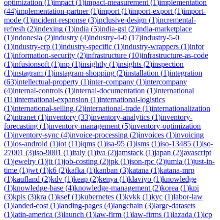
optimization
(
1
)
impact
(
1
)
impact-measurement
(
1
)
implementation
(
44
)
implementation-partner
(
1
)
import
(
1
)
import-export
(
1
)
import-
mode
(
1
)
incident-response
(
3
)
inclusive-design
(
1
)
incremental-
refresh
(
2
)
indexing
(
1
)
india
(
5
)
india-gst
(
2
)
india-marketplace
(
1
)
indonesia
(
2
)
industry
(
4
)
industry-4-0
(
17
)
industry-5-0
(
1
)
industry-erp
(
1
)
industry-specific
(
1
)
industry-wrappers
(
1
)
infor
(
1
)
information-security
(
2
)
infrastructure
(
10
)
infrastructure-as-code
(
1
)
infusionsoft
(
1
)
inp
(
1
)
insightly
(
1
)
insights
(
2
)
inspection
(
1
)
instagram
(
1
)
instagram-shopping
(
2
)
installation
(
1
)
integration
(
63
)
intellectual-property
(
1
)
inter-company
(
1
)
intercompany
(
4
)
internal-controls
(
1
)
internal-documentation
(
1
)
international
(
11
)
international-expansion
(
1
)
international-logistics
(
1
)
international-selling
(
2
)
international-trade
(
1
)
internationalization
(
2
)
intranet
(
1
)
inventory
(
33
)
inventory-analytics
(
1
)
inventory-
forecasting
(
1
)
inventory-management
(
5
)
inventory-optimization
(
1
)
inventory-sync
(
4
)
invoice-processing
(
2
)
invoices
(
1
)
invoicing
(
1
)
ios-android
(
1
)
iot
(
11
)
iqms
(
1
)
isa-95
(
1
)
isms
(
1
)
iso-13485
(
1
)
iso-
27001
(
3
)
iso-9001
(
1
)
italy
(
1
)
iva
(
2
)
jamstack
(
1
)
japan
(
2
)
javascript
(
1
)
jewelry
(
1
)
jit
(
1
)
job-costing
(
2
)
jpk
(
1
)
json-rpc
(
2
)
jumia
(
1
)
just-in-
time
(
1
)
jwt
(
1
)
k6
(
2
)
kafka
(
1
)
kanban
(
3
)
katana
(
1
)
katana-mrp
(
1
)
kaufland
(
2
)
kdv
(
1
)
keap
(
2
)
kenya
(
1
)
klaviyo
(
1
)
knowledge
(
1
)
knowledge-base
(
4
)
knowledge-management
(
2
)
korea
(
1
)
kpi
(
3
)
kpis
(
3
)
kra
(
1
)
ksef
(
1
)
kubernetes
(
1
)
kvkk
(
1
)
kyc
(
1
)
labor-law
(
1
)
landed-cost
(
1
)
landing-pages
(
4
)
langchain
(
3
)
large-datasets
(
1
)
latin-america
(
3
)
launch
(
1
)
law-firm
(
1
)
law-firms
(
1
)
lazada
(
1
)
lcp