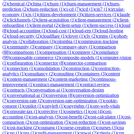
(
2
)
chemical
(
2
)
china
(
1
)
churn
(
1
)
churn-management
(
1
)
churn-
prediction
(
2
)
churn-reduction
(
1
)
ci-cd
(
7
)
cicd
(
1
)
cin7
(
1
)
circular-
economy
(
1
)
cis
(
1
)
citizen-development
(
3
)
citizen-services
(
1
)
claude
(
2
)
clickfunnels
(
2
)
client-acquisition
(
1
)
client-management
(
2
)
client-
onboarding
(
1
)
client-portal
(
2
)
client-setup
(
1
)
client-success
(
1
)
cloud
(
8
)
cloud-accounting
(
1
)
cloud-cost
(
1
)
cloud-erp
(
3
)
cloud-hosting
(
2
)
cloud-security
(
2
)
cloudflare
(
1
)
clover
(
1
)
clv
(
2
)
cmms
(
1
)
cohort-
analysis
(
2
)
collaboration
(
3
)
colombia
(
1
)
commission-tracking
(
1
)
community
(
3
)
company
(
1
)
company-story
(
1
)
comparison
(
88
)
comparisons
(
1
)
compensation
(
1
)
compiere
(
2
)
compliance
(
99
)
composable-commerce
(
2
)
composite-models
(
1
)
computer-vision
(
1
)
configuration
(
1
)
connector
(
8
)
connector-comparison
(
1
)
connectors
(
1
)
consolidation
(
3
)
construction
(
2
)
construction-
analytics
(
1
)
consultancy
(
2
)
consulting
(
3
)
containers
(
3
)
content
(
1
)
content-management
(
2
)
content-marketing
(
3
)
continuous-
improvement
(
1
)
contract-management
(
1
)
contract-review
(
1
)
contracts
(
3
)
conversation-ai
(
1
)
conversation-design
(
1
)
conversational-ai
(
3
)
conversion
(
8
)
conversion-optimization
(
7
)
conversion-rate
(
2
)
conversion-rate-optimization
(
1
)
cookie-
consent
(
1
)
copilot
(
1
)
copyleft
(
1
)
copyrights
(
1
)
core-web-vitals
(
5
)
corporate-tax
(
1
)
corrective
(
1
)
cosmetics
(
1
)
cost
(
4
)
cost-
accounting
(
1
)
cost-analysis
(
3
)
cost-benefit
(
2
)
cost-calculator
(
1
)
cost-
comparison
(
2
)
cost-optimization
(
5
)
cost-reduction
(
1
)
cost-savings
(
1
)
cost-tracking
(
2
)
coupang
(
1
)
course-creation
(
1
)
courses
(
3
)
cpa
(
1
)
cpq
(
1
)
cpra
(
1
)
credit-management
(
1
)
crewai
(
2
)
criteria
(
1
)
crm