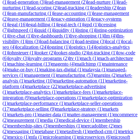
(
1
)
lead-generation
(
3
)
lead-management
(
2
)
lead-nurture
(
1
)
lead-
nurturing
(
1
)
lead-scoring
(
2
)
lead-tracking
(
1
)
leadership
(
2
)
lean
(
1
)
lean-manufacturing
(
1
)
lease-accounting
(
1
)
lease-management
(
2
)
leave-management
(
1
)
legacy-migration
(
1
)
legacy-systems
(
1
)
legal
(
16
)
legal-billing
(
1
)
legal-tech
(
1
)
lgpd
(
1
)
licensing
(
7
)
lightspeed
(
1
)
liquid
(
1
)
liquidity
(
1
)
listing
(
1
)
listing-optimization
(
1
)
live-chat
(
1
)
live-dashboards
(
1
)
live-shopping
(
1
)
llm
(
4
)
llm-
visibility
(
1
)
lms
(
3
)
load-balancing
(
1
)
load-testing
(
3
)
local
(
1
)
local-
seo
(
4
)
localization
(
24
)
logging
(
1
)
logistics
(
14
)
logistics-analytics
(
1
)
lohnsteuer
(
1
)
looker
(
2
)
looker-studio
(
2
)
lot-tracking
(
1
)
low-code
(
6
)
loyalty
(
3
)
loyalty-programs
(
2
)
ltv
(
1
)
mach
(
1
)
mach-architecture
(
1
)
machine-learning
(
13
)
magento
(
4
)
mailchimp
(
1
)
maintenance
(
4
)
make-or-buy
(
1
)
making-tax-digital
(
1
)
malaysia
(
1
)
managed-
services
(
1
)
management
(
1
)
manufacturing
(
53
)
margins
(
2
)
market-
analysis
(
1
)
marketing
(
10
)
marketing-automation
(
11
)
marketing-
platform
(
4
)
marketplace
(
22
)
marketplace-advertising
(
1
)
marketplace-analytics
(
1
)
marketplace-fees
(
1
)
marketplace-
integration
(
9
)
marketplace-operations
(
1
)
marketplace-optimization
(
1
)
marketplace-performance
(
1
)
marketplace-seller-operations
(
17
)
marketplace-selling
(
9
)
marketplace-strategy
(
1
)
markets
(
1
)
markets-pro
(
1
)
master-data
(
1
)
matter-management
(
1
)
mcommerce
(
2
)
measurement
(
1
)
media
(
3
)
medical-device
(
1
)
membership
(
2
)
membership-sites
(
3
)
memberships
(
1
)
mercadolibre
(
2
)
mes
(
2
)
messaging
(
1
)
metabase
(
1
)
metasfresh
(
1
)
method-crm
(
1
)
metrics
(
2
)
mexico
(
1
)
mfa
(
1
)
microlearning
(
1
)
microservices
(
6
)
microsoft