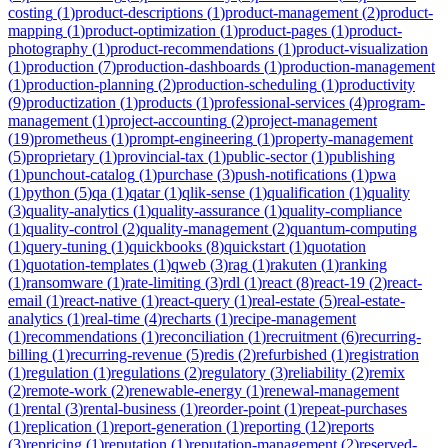
costing
(
1
)
product-descriptions
(
1
)
product-management
(
2
)
product-
mapping
(
1
)
product-optimization
(
1
)
product-pages
(
1
)
product-
photography
(
1
)
product-recommendations
(
1
)
product-visualization
(
1
)
production
(
7
)
production-dashboards
(
1
)
production-management
(
1
)
production-planning
(
2
)
production-scheduling
(
1
)
productivity
(
9
)
productization
(
1
)
products
(
1
)
professional-services
(
4
)
program-
management
(
1
)
project-accounting
(
2
)
project-management
(
19
)
prometheus
(
1
)
prompt-engineering
(
1
)
property-management
(
5
)
proprietary
(
1
)
provincial-tax
(
1
)
public-sector
(
1
)
publishing
(
1
)
punchout-catalog
(
1
)
purchase
(
3
)
push-notifications
(
1
)
pwa
(
1
)
python
(
5
)
qa
(
1
)
qatar
(
1
)
qlik-sense
(
1
)
qualification
(
1
)
quality
(
3
)
quality-analytics
(
1
)
quality-assurance
(
1
)
quality-compliance
(
1
)
quality-control
(
2
)
quality-management
(
2
)
quantum-computing
(
1
)
query-tuning
(
1
)
quickbooks
(
8
)
quickstart
(
1
)
quotation
(
1
)
quotation-templates
(
1
)
qweb
(
3
)
rag
(
1
)
rakuten
(
1
)
ranking
(
1
)
ransomware
(
1
)
rate-limiting
(
3
)
rdl
(
1
)
react
(
8
)
react-19
(
2
)
react-
email
(
1
)
react-native
(
1
)
react-query
(
1
)
real-estate
(
5
)
real-estate-
analytics
(
1
)
real-time
(
4
)
recharts
(
1
)
recipe-management
(
1
)
recommendations
(
1
)
reconciliation
(
1
)
recruitment
(
6
)
recurring-
billing
(
1
)
recurring-revenue
(
5
)
redis
(
2
)
refurbished
(
1
)
registration
(
1
)
regulation
(
1
)
regulations
(
2
)
regulatory
(
3
)
reliability
(
2
)
remix
(
2
)
remote-work
(
2
)
renewable-energy
(
1
)
renewal-management
(
1
)
rental
(
3
)
rental-business
(
1
)
reorder-point
(
1
)
repeat-purchases
(
1
)
replication
(
1
)
report-generation
(
1
)
reporting
(
12
)
reports
(
3
)
repricing
(
1
)
reputation
(
1
)
reputation-management
(
2
)
reserved-