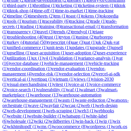
(
1
)
textile
(
2
)
theme-development
(
2
)
themes
(
1
)
theory-of-constraints
(
1
)
third-party
(
1
)
throttling
(
1
)
ticketing
(
1
)
ticketing-system
(
1
)
tiktok
(
1
)
tiktok-shop
(
4
)
time-off
(
1
)
time-to-market
(
1
)
time-tracking
(
2
)
timeline
(
5
)
timesheets
(
2
)
tms
(
1
)
toast
(
1
)
tokens
(
3
)
tokopedia
(
1
)
tools
(
1
)
tourism
(
1
)
traceability
(
6
)
tracking
(
2
)
trade
(
1
)
trade-
secrets
(
1
)
trading
(
1
)
training
(
8
)
transactional-email
(
1
)
transformation
(
1
)
transparency
(
3
)
travel
(
3
)
trends
(
2
)
trendyol
(
1
)
triage
(
1
)
troubleshooting
(
40
)
trust
(
1
)
tryton
(
1
)
tuning
(
2
)
turborepo
(
1
)
turkey
(
4
)
tutorial
(
50
)
typescript
(
4
)
uae
(
3
)
uat
(
1
)
uk
(
2
)
uk-vat
(
1
)
unified-commerce
(
1
)
unit-tests
(
1
)
updates
(
1
)
upgrade
(
3
)
upsell
(
1
)
upselling
(
1
)
user-acquisition
(
1
)
user-adoption
(
2
)
user-experience
(
3
)
utilization
(
1
)
ux
(
1
)
v4
(
1
)
validation
(
1
)
variance-analysis
(
1
)
vat
(
16
)
vector-database
(
1
)
vehicle-management
(
1
)
vehicle-tracking
(
1
)
vendor-coordination
(
1
)
vendor-evaluation
(
1
)
vendor-
management
(
4
)
vendor-risk
(
1
)
vendor-selection
(
2
)
vercel-ai-sdk
(
1
)
vertical-ai
(
1
)
vertipaq
(
1
)
vietnam
(
1
)
views
(
1
)
vision-2030
(
1
)
visual-merchandising
(
1
)
vitest
(
1
)
voice-ai
(
1
)
voice-commerce
(
2
)
voice-search
(
1
)
vulnerability
(
1
)
waf
(
1
)
walmart
(
3
)
walmart-
marketplace
(
1
)
warehouse
(
13
)
warehouse-automation
(
2
)
warehouse-management
(
1
)
wasm
(
1
)
waste-reduction
(
2
)
watsonx-
orchestrate
(
1
)
wave
(
2
)
wayfair
(
2
)
wcag
(
2
)
web
(
1
)
web-design
(
2
)
web-development
(
1
)
web-scraping
(
1
)
web3
(
1
)
webhooks
(
7
)
website
(
1
)
website-builder
(
1
)
whatsapp
(
1
)
white-label
(
6
)
wholesale
(
12
)
wiki
(
2
)
wildberries
(
1
)
win-back
(
1
)
wip
(
1
)
wix
(
2
)
wkhtmltopdf
(
1
)
wms
(
5
)
woocommerce
(
8
)
wordpress
(
1
)
work-os