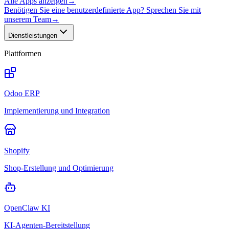
Alle Apps anzeigen
→
Benötigen Sie eine benutzerdefinierte App? Sprechen Sie mit
unserem Team
→
Dienstleistungen
Plattformen
Odoo ERP
Implementierung und Integration
Shopify
Shop-Erstellung und Optimierung
OpenClaw KI
KI-Agenten-Bereitstellung