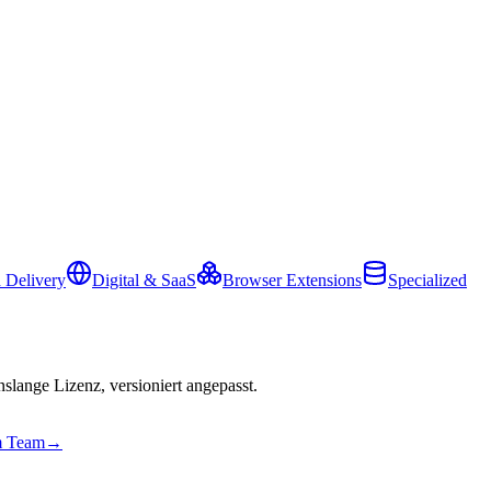
 Delivery
Digital & SaaS
Browser Extensions
Specialized
slange Lizenz, versioniert angepasst.
em Team
→