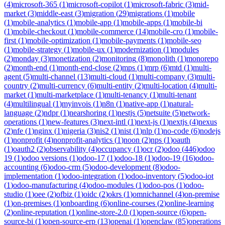
(
4
)
microsoft-365
(
1
)
microsoft-copilot
(
1
)
microsoft-fabric
(
3
)
mid-
market
(
3
)
middle-east
(
3
)
migration
(
29
)
migrations
(
1
)
mobile
(
1
)
mobile-analytics
(
1
)
mobile-app
(
1
)
mobile-apps
(
1
)
mobile-bi
(
1
)
mobile-checkout
(
1
)
mobile-commerce
(
14
)
mobile-cro
(
1
)
mobile-
first
(
1
)
mobile-optimization
(
1
)
mobile-payments
(
1
)
mobile-seo
(
1
)
mobile-strategy
(
1
)
mobile-ux
(
1
)
modernization
(
1
)
modules
(
2
)
monday
(
3
)
monetization
(
2
)
monitoring
(
8
)
monolith
(
1
)
monorepo
(
2
)
month-end
(
1
)
month-end-close
(
2
)
mps
(
1
)
mrp
(
6
)
mtd
(
1
)
multi-
agent
(
5
)
multi-channel
(
13
)
multi-cloud
(
1
)
multi-company
(
3
)
multi-
country
(
2
)
multi-currency
(
6
)
multi-entity
(
2
)
multi-location
(
4
)
multi-
market
(
1
)
multi-marketplace
(
1
)
multi-tenancy
(
1
)
multi-tenant
(
4
)
multilingual
(
1
)
myinvois
(
1
)
n8n
(
1
)
native-app
(
1
)
natural-
language
(
2
)
ndpr
(
1
)
nearshoring
(
1
)
nestjs
(
5
)
netsuite
(
5
)
network-
operations
(
1
)
new-features
(
3
)
next-intl
(
1
)
next-js
(
1
)
nextjs
(
4
)
nexus
(
2
)
nfe
(
1
)
nginx
(
1
)
nigeria
(
3
)
nis2
(
1
)
nist
(
1
)
nlp
(
1
)
no-code
(
6
)
nodejs
(
1
)
nonprofit
(
4
)
nonprofit-analytics
(
1
)
noon
(
2
)
nps
(
1
)
oauth
(
1
)
oauth2
(
2
)
observability
(
4
)
occupancy
(
1
)
ocr
(
2
)
odoo
(
446
)
odoo
19
(
1
)
odoo versions
(
1
)
odoo-17
(
1
)
odoo-18
(
1
)
odoo-19
(
16
)
odoo-
accounting
(
6
)
odoo-crm
(
5
)
odoo-development
(
8
)
odoo-
implementation
(
1
)
odoo-integration
(
1
)
odoo-inventory
(
5
)
odoo-iot
(
1
)
odoo-manufacturing
(
4
)
odoo-modules
(
1
)
odoo-pos
(
1
)
odoo-
studio
(
1
)
oee
(
2
)
ofbiz
(
1
)
oidc
(
2
)
okrs
(
1
)
omnichannel
(
4
)
on-premise
(
1
)
on-premises
(
1
)
onboarding
(
6
)
online-courses
(
2
)
online-learning
(
2
)
online-reputation
(
1
)
online-store-2.0
(
1
)
open-source
(
6
)
open-
source-bi
(
1
)
open-source-erp
(
13
)
openai
(
1
)
openclaw
(
85
)
operations