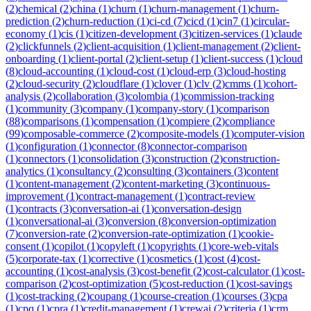
(
2
)
chemical
(
2
)
china
(
1
)
churn
(
1
)
churn-management
(
1
)
churn-
prediction
(
2
)
churn-reduction
(
1
)
ci-cd
(
7
)
cicd
(
1
)
cin7
(
1
)
circular-
economy
(
1
)
cis
(
1
)
citizen-development
(
3
)
citizen-services
(
1
)
claude
(
2
)
clickfunnels
(
2
)
client-acquisition
(
1
)
client-management
(
2
)
client-
onboarding
(
1
)
client-portal
(
2
)
client-setup
(
1
)
client-success
(
1
)
cloud
(
8
)
cloud-accounting
(
1
)
cloud-cost
(
1
)
cloud-erp
(
3
)
cloud-hosting
(
2
)
cloud-security
(
2
)
cloudflare
(
1
)
clover
(
1
)
clv
(
2
)
cmms
(
1
)
cohort-
analysis
(
2
)
collaboration
(
3
)
colombia
(
1
)
commission-tracking
(
1
)
community
(
3
)
company
(
1
)
company-story
(
1
)
comparison
(
88
)
comparisons
(
1
)
compensation
(
1
)
compiere
(
2
)
compliance
(
99
)
composable-commerce
(
2
)
composite-models
(
1
)
computer-vision
(
1
)
configuration
(
1
)
connector
(
8
)
connector-comparison
(
1
)
connectors
(
1
)
consolidation
(
3
)
construction
(
2
)
construction-
analytics
(
1
)
consultancy
(
2
)
consulting
(
3
)
containers
(
3
)
content
(
1
)
content-management
(
2
)
content-marketing
(
3
)
continuous-
improvement
(
1
)
contract-management
(
1
)
contract-review
(
1
)
contracts
(
3
)
conversation-ai
(
1
)
conversation-design
(
1
)
conversational-ai
(
3
)
conversion
(
8
)
conversion-optimization
(
7
)
conversion-rate
(
2
)
conversion-rate-optimization
(
1
)
cookie-
consent
(
1
)
copilot
(
1
)
copyleft
(
1
)
copyrights
(
1
)
core-web-vitals
(
5
)
corporate-tax
(
1
)
corrective
(
1
)
cosmetics
(
1
)
cost
(
4
)
cost-
accounting
(
1
)
cost-analysis
(
3
)
cost-benefit
(
2
)
cost-calculator
(
1
)
cost-
comparison
(
2
)
cost-optimization
(
5
)
cost-reduction
(
1
)
cost-savings
(
1
)
cost-tracking
(
2
)
coupang
(
1
)
course-creation
(
1
)
courses
(
3
)
cpa
(
1
)
cpq
(
1
)
cpra
(
1
)
credit-management
(
1
)
crewai
(
2
)
criteria
(
1
)
crm