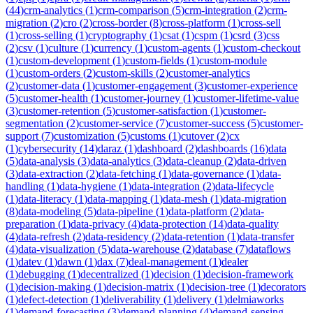
(
44
)
crm-analytics
(
1
)
crm-comparison
(
5
)
crm-integration
(
2
)
crm-
migration
(
2
)
cro
(
2
)
cross-border
(
8
)
cross-platform
(
1
)
cross-sell
(
1
)
cross-selling
(
1
)
cryptography
(
1
)
csat
(
1
)
cspm
(
1
)
csrd
(
3
)
css
(
2
)
csv
(
1
)
culture
(
1
)
currency
(
1
)
custom-agents
(
1
)
custom-checkout
(
1
)
custom-development
(
1
)
custom-fields
(
1
)
custom-module
(
1
)
custom-orders
(
2
)
custom-skills
(
2
)
customer-analytics
(
2
)
customer-data
(
1
)
customer-engagement
(
3
)
customer-experience
(
5
)
customer-health
(
1
)
customer-journey
(
1
)
customer-lifetime-value
(
3
)
customer-retention
(
5
)
customer-satisfaction
(
1
)
customer-
segmentation
(
2
)
customer-service
(
7
)
customer-success
(
5
)
customer-
support
(
7
)
customization
(
5
)
customs
(
1
)
cutover
(
2
)
cx
(
1
)
cybersecurity
(
14
)
daraz
(
1
)
dashboard
(
2
)
dashboards
(
16
)
data
(
5
)
data-analysis
(
3
)
data-analytics
(
3
)
data-cleanup
(
2
)
data-driven
(
3
)
data-extraction
(
2
)
data-fetching
(
1
)
data-governance
(
1
)
data-
handling
(
1
)
data-hygiene
(
1
)
data-integration
(
2
)
data-lifecycle
(
1
)
data-literacy
(
1
)
data-mapping
(
1
)
data-mesh
(
1
)
data-migration
(
8
)
data-modeling
(
5
)
data-pipeline
(
1
)
data-platform
(
2
)
data-
preparation
(
1
)
data-privacy
(
4
)
data-protection
(
14
)
data-quality
(
4
)
data-refresh
(
2
)
data-residency
(
2
)
data-retention
(
1
)
data-transfer
(
4
)
data-visualization
(
5
)
data-warehouse
(
2
)
database
(
7
)
dataflows
(
1
)
datev
(
1
)
dawn
(
1
)
dax
(
7
)
deal-management
(
1
)
dealer
(
1
)
debugging
(
1
)
decentralized
(
1
)
decision
(
1
)
decision-framework
(
1
)
decision-making
(
1
)
decision-matrix
(
1
)
decision-tree
(
1
)
decorators
(
1
)
defect-detection
(
1
)
deliverability
(
1
)
delivery
(
1
)
delmiaworks
(
1
)
demand-forecasting
(
3
)
demand-planning
(
4
)
demand-sensing