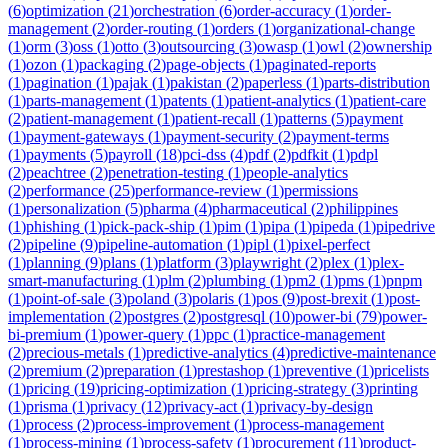
(
6
)
optimization
(
21
)
orchestration
(
6
)
order-accuracy
(
1
)
order-
management
(
2
)
order-routing
(
1
)
orders
(
1
)
organizational-change
(
1
)
orm
(
3
)
oss
(
1
)
otto
(
3
)
outsourcing
(
3
)
owasp
(
1
)
owl
(
2
)
ownership
(
1
)
ozon
(
1
)
packaging
(
2
)
page-objects
(
1
)
paginated-reports
(
1
)
pagination
(
1
)
pajak
(
1
)
pakistan
(
2
)
paperless
(
1
)
parts-distribution
(
1
)
parts-management
(
1
)
patents
(
1
)
patient-analytics
(
1
)
patient-care
(
2
)
patient-management
(
1
)
patient-recall
(
1
)
patterns
(
5
)
payment
(
1
)
payment-gateways
(
1
)
payment-security
(
2
)
payment-terms
(
1
)
payments
(
5
)
payroll
(
18
)
pci-dss
(
4
)
pdf
(
2
)
pdfkit
(
1
)
pdpl
(
2
)
peachtree
(
2
)
penetration-testing
(
1
)
people-analytics
(
2
)
performance
(
25
)
performance-review
(
1
)
permissions
(
1
)
personalization
(
5
)
pharma
(
4
)
pharmaceutical
(
2
)
philippines
(
1
)
phishing
(
1
)
pick-pack-ship
(
1
)
pim
(
1
)
pipa
(
1
)
pipeda
(
1
)
pipedrive
(
2
)
pipeline
(
9
)
pipeline-automation
(
1
)
pipl
(
1
)
pixel-perfect
(
1
)
planning
(
9
)
plans
(
1
)
platform
(
3
)
playwright
(
2
)
plex
(
1
)
plex-
smart-manufacturing
(
1
)
plm
(
2
)
plumbing
(
1
)
pm2
(
1
)
pms
(
1
)
pnpm
(
1
)
point-of-sale
(
3
)
poland
(
3
)
polaris
(
1
)
pos
(
9
)
post-brexit
(
1
)
post-
implementation
(
2
)
postgres
(
2
)
postgresql
(
10
)
power-bi
(
79
)
power-
bi-premium
(
1
)
power-query
(
1
)
ppc
(
1
)
practice-management
(
2
)
precious-metals
(
1
)
predictive-analytics
(
4
)
predictive-maintenance
(
2
)
premium
(
2
)
preparation
(
1
)
prestashop
(
1
)
preventive
(
1
)
pricelists
(
1
)
pricing
(
19
)
pricing-optimization
(
1
)
pricing-strategy
(
3
)
printing
(
1
)
prisma
(
1
)
privacy
(
12
)
privacy-act
(
1
)
privacy-by-design
(
1
)
process
(
2
)
process-improvement
(
1
)
process-management
(
1
)
process-mining
(
1
)
process-safety
(
1
)
procurement
(
11
)
product-