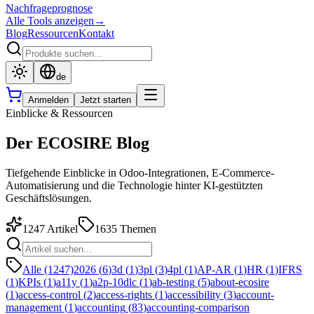
Nachfrageprognose
Alle Tools anzeigen
→
Blog
Ressourcen
Kontakt
de
Anmelden
Jetzt starten
Einblicke & Ressourcen
Der ECOSIRE Blog
Tiefgehende Einblicke in Odoo-Integrationen, E-Commerce-
Automatisierung und die Technologie hinter KI-gestützten
Geschäftslösungen.
1247
Artikel
1635
Themen
Alle (1247)
2026
(
6
)
3d
(
1
)
3pl
(
3
)
4pl
(
1
)
AP-AR
(
1
)
HR
(
1
)
IFRS
(
1
)
KPIs
(
1
)
a11y
(
1
)
a2p-10dlc
(
1
)
ab-testing
(
5
)
about-ecosire
(
1
)
access-control
(
2
)
access-rights
(
1
)
accessibility
(
3
)
account-
management
(
1
)
accounting
(
83
)
accounting-comparison