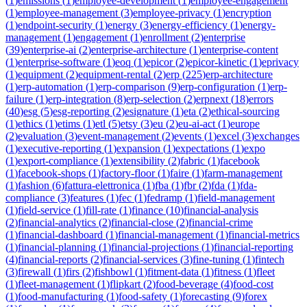
(
1
)
emissions
(
1
)
employee-development
(
1
)
employee-engagement
(
1
)
employee-management
(
3
)
employee-privacy
(
1
)
encryption
(
1
)
endpoint-security
(
1
)
energy
(
3
)
energy-efficiency
(
1
)
energy-
management
(
1
)
engagement
(
1
)
enrollment
(
2
)
enterprise
(
39
)
enterprise-ai
(
2
)
enterprise-architecture
(
1
)
enterprise-content
(
1
)
enterprise-software
(
1
)
eoq
(
1
)
epicor
(
2
)
epicor-kinetic
(
1
)
eprivacy
(
1
)
equipment
(
2
)
equipment-rental
(
2
)
erp
(
225
)
erp-architecture
(
1
)
erp-automation
(
1
)
erp-comparison
(
9
)
erp-configuration
(
1
)
erp-
failure
(
1
)
erp-integration
(
8
)
erp-selection
(
2
)
erpnext
(
18
)
errors
(
40
)
esg
(
5
)
esg-reporting
(
2
)
esignature
(
1
)
eta
(
2
)
ethical-sourcing
(
1
)
ethics
(
1
)
etims
(
1
)
etl
(
5
)
etsy
(
3
)
eu
(
2
)
eu-ai-act
(
1
)
europe
(
2
)
evaluation
(
3
)
event-management
(
2
)
events
(
1
)
excel
(
3
)
exchanges
(
1
)
executive-reporting
(
1
)
expansion
(
1
)
expectations
(
1
)
expo
(
1
)
export-compliance
(
1
)
extensibility
(
2
)
fabric
(
1
)
facebook
(
1
)
facebook-shops
(
1
)
factory-floor
(
1
)
faire
(
1
)
farm-management
(
1
)
fashion
(
6
)
fattura-elettronica
(
1
)
fba
(
1
)
fbr
(
2
)
fda
(
1
)
fda-
compliance
(
3
)
features
(
1
)
fec
(
1
)
fedramp
(
1
)
field-management
(
1
)
field-service
(
1
)
fill-rate
(
1
)
finance
(
10
)
financial-analysis
(
2
)
financial-analytics
(
2
)
financial-close
(
2
)
financial-crime
(
1
)
financial-dashboard
(
1
)
financial-management
(
1
)
financial-metrics
(
1
)
financial-planning
(
1
)
financial-projections
(
1
)
financial-reporting
(
4
)
financial-reports
(
2
)
financial-services
(
3
)
fine-tuning
(
1
)
fintech
(
3
)
firewall
(
1
)
firs
(
2
)
fishbowl
(
1
)
fitment-data
(
1
)
fitness
(
1
)
fleet
(
1
)
fleet-management
(
1
)
flipkart
(
2
)
food-beverage
(
4
)
food-cost
(
1
)
food-manufacturing
(
1
)
food-safety
(
1
)
forecasting
(
9
)
forex