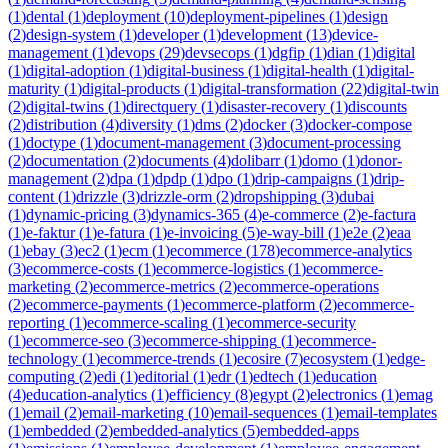
(
1
)
dental
(
1
)
deployment
(
10
)
deployment-pipelines
(
1
)
design
(
2
)
design-system
(
1
)
developer
(
1
)
development
(
13
)
device-
management
(
1
)
devops
(
29
)
devsecops
(
1
)
dgfip
(
1
)
dian
(
1
)
digital
(
1
)
digital-adoption
(
1
)
digital-business
(
1
)
digital-health
(
1
)
digital-
maturity
(
1
)
digital-products
(
1
)
digital-transformation
(
22
)
digital-twin
(
2
)
digital-twins
(
1
)
directquery
(
1
)
disaster-recovery
(
1
)
discounts
(
2
)
distribution
(
4
)
diversity
(
1
)
dms
(
2
)
docker
(
3
)
docker-compose
(
1
)
doctype
(
1
)
document-management
(
3
)
document-processing
(
2
)
documentation
(
2
)
documents
(
4
)
dolibarr
(
1
)
domo
(
1
)
donor-
management
(
2
)
dpa
(
1
)
dpdp
(
1
)
dpo
(
1
)
drip-campaigns
(
1
)
drip-
content
(
1
)
drizzle
(
3
)
drizzle-orm
(
2
)
dropshipping
(
3
)
dubai
(
1
)
dynamic-pricing
(
3
)
dynamics-365
(
4
)
e-commerce
(
2
)
e-factura
(
1
)
e-faktur
(
1
)
e-fatura
(
1
)
e-invoicing
(
5
)
e-way-bill
(
1
)
e2e
(
2
)
eaa
(
1
)
ebay
(
3
)
ec2
(
1
)
ecm
(
1
)
ecommerce
(
178
)
ecommerce-analytics
(
3
)
ecommerce-costs
(
1
)
ecommerce-logistics
(
1
)
ecommerce-
marketing
(
2
)
ecommerce-metrics
(
2
)
ecommerce-operations
(
2
)
ecommerce-payments
(
1
)
ecommerce-platform
(
2
)
ecommerce-
reporting
(
1
)
ecommerce-scaling
(
1
)
ecommerce-security
(
1
)
ecommerce-seo
(
3
)
ecommerce-shipping
(
1
)
ecommerce-
technology
(
1
)
ecommerce-trends
(
1
)
ecosire
(
7
)
ecosystem
(
1
)
edge-
computing
(
2
)
edi
(
1
)
editorial
(
1
)
edr
(
1
)
edtech
(
1
)
education
(
4
)
education-analytics
(
1
)
efficiency
(
8
)
egypt
(
2
)
electronics
(
1
)
emag
(
1
)
email
(
2
)
email-marketing
(
10
)
email-sequences
(
1
)
email-templates
(
1
)
embedded
(
2
)
embedded-analytics
(
5
)
embedded-apps