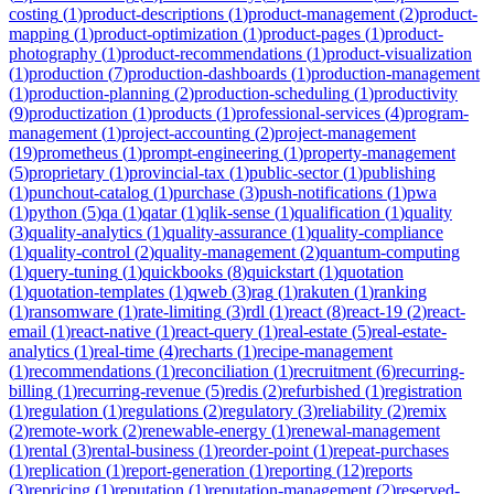
costing
(
1
)
product-descriptions
(
1
)
product-management
(
2
)
product-
mapping
(
1
)
product-optimization
(
1
)
product-pages
(
1
)
product-
photography
(
1
)
product-recommendations
(
1
)
product-visualization
(
1
)
production
(
7
)
production-dashboards
(
1
)
production-management
(
1
)
production-planning
(
2
)
production-scheduling
(
1
)
productivity
(
9
)
productization
(
1
)
products
(
1
)
professional-services
(
4
)
program-
management
(
1
)
project-accounting
(
2
)
project-management
(
19
)
prometheus
(
1
)
prompt-engineering
(
1
)
property-management
(
5
)
proprietary
(
1
)
provincial-tax
(
1
)
public-sector
(
1
)
publishing
(
1
)
punchout-catalog
(
1
)
purchase
(
3
)
push-notifications
(
1
)
pwa
(
1
)
python
(
5
)
qa
(
1
)
qatar
(
1
)
qlik-sense
(
1
)
qualification
(
1
)
quality
(
3
)
quality-analytics
(
1
)
quality-assurance
(
1
)
quality-compliance
(
1
)
quality-control
(
2
)
quality-management
(
2
)
quantum-computing
(
1
)
query-tuning
(
1
)
quickbooks
(
8
)
quickstart
(
1
)
quotation
(
1
)
quotation-templates
(
1
)
qweb
(
3
)
rag
(
1
)
rakuten
(
1
)
ranking
(
1
)
ransomware
(
1
)
rate-limiting
(
3
)
rdl
(
1
)
react
(
8
)
react-19
(
2
)
react-
email
(
1
)
react-native
(
1
)
react-query
(
1
)
real-estate
(
5
)
real-estate-
analytics
(
1
)
real-time
(
4
)
recharts
(
1
)
recipe-management
(
1
)
recommendations
(
1
)
reconciliation
(
1
)
recruitment
(
6
)
recurring-
billing
(
1
)
recurring-revenue
(
5
)
redis
(
2
)
refurbished
(
1
)
registration
(
1
)
regulation
(
1
)
regulations
(
2
)
regulatory
(
3
)
reliability
(
2
)
remix
(
2
)
remote-work
(
2
)
renewable-energy
(
1
)
renewal-management
(
1
)
rental
(
3
)
rental-business
(
1
)
reorder-point
(
1
)
repeat-purchases
(
1
)
replication
(
1
)
report-generation
(
1
)
reporting
(
12
)
reports
(
3
)
repricing
(
1
)
reputation
(
1
)
reputation-management
(
2
)
reserved-