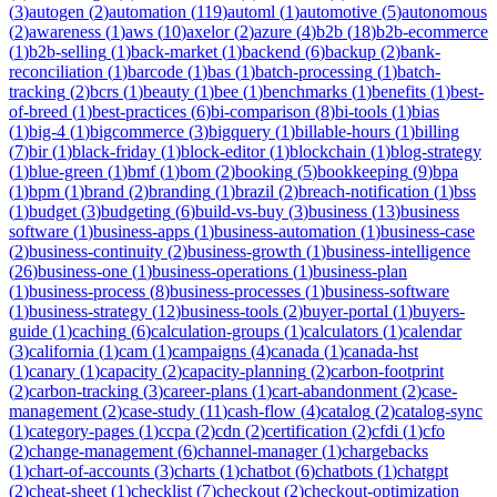
(
3
)
autogen
(
2
)
automation
(
119
)
automl
(
1
)
automotive
(
5
)
autonomous
(
2
)
awareness
(
1
)
aws
(
10
)
axelor
(
2
)
azure
(
4
)
b2b
(
18
)
b2b-ecommerce
(
1
)
b2b-selling
(
1
)
back-market
(
1
)
backend
(
6
)
backup
(
2
)
bank-
reconciliation
(
1
)
barcode
(
1
)
bas
(
1
)
batch-processing
(
1
)
batch-
tracking
(
2
)
bcrs
(
1
)
beauty
(
1
)
bee
(
1
)
benchmarks
(
1
)
benefits
(
1
)
best-
of-breed
(
1
)
best-practices
(
6
)
bi-comparison
(
8
)
bi-tools
(
1
)
bias
(
1
)
big-4
(
1
)
bigcommerce
(
3
)
bigquery
(
1
)
billable-hours
(
1
)
billing
(
7
)
bir
(
1
)
black-friday
(
1
)
block-editor
(
1
)
blockchain
(
1
)
blog-strategy
(
1
)
blue-green
(
1
)
bmf
(
1
)
bom
(
2
)
booking
(
5
)
bookkeeping
(
9
)
bpa
(
1
)
bpm
(
1
)
brand
(
2
)
branding
(
1
)
brazil
(
2
)
breach-notification
(
1
)
bss
(
1
)
budget
(
3
)
budgeting
(
6
)
build-vs-buy
(
3
)
business
(
13
)
business
software
(
1
)
business-apps
(
1
)
business-automation
(
1
)
business-case
(
2
)
business-continuity
(
2
)
business-growth
(
1
)
business-intelligence
(
26
)
business-one
(
1
)
business-operations
(
1
)
business-plan
(
1
)
business-process
(
8
)
business-processes
(
1
)
business-software
(
1
)
business-strategy
(
12
)
business-tools
(
2
)
buyer-portal
(
1
)
buyers-
guide
(
1
)
caching
(
6
)
calculation-groups
(
1
)
calculators
(
1
)
calendar
(
3
)
california
(
1
)
cam
(
1
)
campaigns
(
4
)
canada
(
1
)
canada-hst
(
1
)
canary
(
1
)
capacity
(
2
)
capacity-planning
(
2
)
carbon-footprint
(
2
)
carbon-tracking
(
3
)
career-plans
(
1
)
cart-abandonment
(
2
)
case-
management
(
2
)
case-study
(
11
)
cash-flow
(
4
)
catalog
(
2
)
catalog-sync
(
1
)
category-pages
(
1
)
ccpa
(
2
)
cdn
(
2
)
certification
(
2
)
cfdi
(
1
)
cfo
(
2
)
change-management
(
6
)
channel-manager
(
1
)
chargebacks
(
1
)
chart-of-accounts
(
3
)
charts
(
1
)
chatbot
(
6
)
chatbots
(
1
)
chatgpt
(
2
)
cheat-sheet
(
1
)
checklist
(
7
)
checkout
(
2
)
checkout-optimization