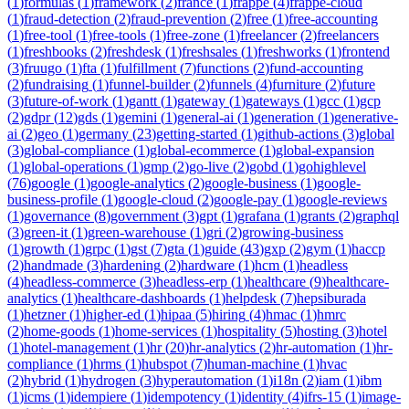
(
1
)
formulas
(
1
)
framework
(
2
)
france
(
1
)
frappe
(
4
)
frappe-cloud
(
1
)
fraud-detection
(
2
)
fraud-prevention
(
2
)
free
(
1
)
free-accounting
(
1
)
free-tool
(
1
)
free-tools
(
1
)
free-zone
(
1
)
freelancer
(
2
)
freelancers
(
1
)
freshbooks
(
2
)
freshdesk
(
1
)
freshsales
(
1
)
freshworks
(
1
)
frontend
(
3
)
fruugo
(
1
)
fta
(
1
)
fulfillment
(
7
)
functions
(
2
)
fund-accounting
(
2
)
fundraising
(
1
)
funnel-builder
(
2
)
funnels
(
4
)
furniture
(
2
)
future
(
3
)
future-of-work
(
1
)
gantt
(
1
)
gateway
(
1
)
gateways
(
1
)
gcc
(
1
)
gcp
(
2
)
gdpr
(
12
)
gds
(
1
)
gemini
(
1
)
general-ai
(
1
)
generation
(
1
)
generative-
ai
(
2
)
geo
(
1
)
germany
(
23
)
getting-started
(
1
)
github-actions
(
3
)
global
(
3
)
global-compliance
(
1
)
global-ecommerce
(
1
)
global-expansion
(
1
)
global-operations
(
1
)
gmp
(
2
)
go-live
(
2
)
gobd
(
1
)
gohighlevel
(
76
)
google
(
1
)
google-analytics
(
2
)
google-business
(
1
)
google-
business-profile
(
1
)
google-cloud
(
2
)
google-pay
(
1
)
google-reviews
(
1
)
governance
(
8
)
government
(
3
)
gpt
(
1
)
grafana
(
1
)
grants
(
2
)
graphql
(
3
)
green-it
(
1
)
green-warehouse
(
1
)
gri
(
2
)
growing-business
(
1
)
growth
(
1
)
grpc
(
1
)
gst
(
7
)
gta
(
1
)
guide
(
43
)
gxp
(
2
)
gym
(
1
)
haccp
(
2
)
handmade
(
3
)
hardening
(
2
)
hardware
(
1
)
hcm
(
1
)
headless
(
4
)
headless-commerce
(
3
)
headless-erp
(
1
)
healthcare
(
9
)
healthcare-
analytics
(
1
)
healthcare-dashboards
(
1
)
helpdesk
(
7
)
hepsiburada
(
1
)
hetzner
(
1
)
higher-ed
(
1
)
hipaa
(
5
)
hiring
(
4
)
hmac
(
1
)
hmrc
(
2
)
home-goods
(
1
)
home-services
(
1
)
hospitality
(
5
)
hosting
(
3
)
hotel
(
1
)
hotel-management
(
1
)
hr
(
20
)
hr-analytics
(
2
)
hr-automation
(
1
)
hr-
compliance
(
1
)
hrms
(
1
)
hubspot
(
7
)
human-machine
(
1
)
hvac
(
2
)
hybrid
(
1
)
hydrogen
(
3
)
hyperautomation
(
1
)
i18n
(
2
)
iam
(
1
)
ibm
(
1
)
icms
(
1
)
idempiere
(
1
)
idempotency
(
1
)
identity
(
4
)
ifrs-15
(
1
)
image-