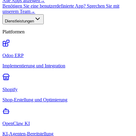
Alle Apps anzeigen
→
Benötigen Sie eine benutzerdefinierte App? Sprechen Sie mit
unserem Team
→
Dienstleistungen
Plattformen
Odoo ERP
Implementierung und Integration
Shopify
Shop-Erstellung und Optimierung
OpenClaw KI
KI-Agenten-Bereitstellung