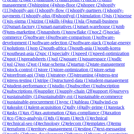
management
(
3
)
shipping
(
4
)
shop-floor
(
2
)
shopee
(
2
)
shopify
(
113
)
shopify-api
(
1
)
shopify-flow
(
1
)
shopify-partners
(
1
)
shopify-
payments
(
1
)
shopify-plus
(
8
)
shopifyql
(
1
)
simulation
(
3
)
sis
(
1
)
sisense
(
1
)
six-sigma
(
1
)
sizing
(
1
)
skills
(
4
)
sku
(
1
)
sla
(
5
)
small-business
(
10
)
smart-factory
(
1
)
smart-narratives
(
1
)
smart-warehouse
(
1
)
smb
(
9
)
sms-marketing
(
5
)
snapshots
(
1
)
snowflake
(
1
)
soc2
(
5
)
social-
commerce
(
5
)
software
(
4
)
software-comparison
(
1
)
software-
development
(
1
)
software-selection
(
2
)
software-stack
(
1
)
solar-energy
(
1
)
solutions
(
1
)
sop
(
2
)
south-africa
(
3
)
south-asia
(
1
)
south-korea
(
1
)
southeast-asia
(
2
)
spc
(
1
)
specialty
(
1
)
speed
(
1
)
speed-optimization
(
2
)
spot
(
1
)
spreadsheets
(
1
)
sql
(
2
)
square
(
1
)
squarespace
(
1
)
ssdlc
(
1
)
ssl
(
2
)
sso
(
2
)
sst
(
1
)
star-schema
(
2
)
startup
(
2
)
state-management
(
1
)
stock-control
(
1
)
store
(
1
)
store-optimization
(
1
)
store-setup
(
2
)
storefront-api
(
3
)
stp
(
1
)
strategy
(
35
)
streaming
(
4
)
stress-test
(
1
)
stress-testing
(
1
)
stripe
(
3
)
structured-data
(
1
)
student-management
(
2
)
student-performance
(
1
)
studio
(
3
)
subscriber
(
1
)
subscription
(
2
)
subscriptions
(
6
)
supplier
(
1
)
supply-chain
(
28
)
support
(
6
)
surveys
(
1
)
sustainability
(
14
)
sustainability-roi
(
1
)
sustainable-ecommerce
(
1
)
sustainable-procurement
(
1
)
sync
(
1
)
tableau
(
3
)
tailwind-css
(
1
)
takealot
(
1
)
talent-acquisition
(
2
)
tally
(
4
)
tally-prime
(
1
)
tanstack
(
1
)
tasks
(
1
)
tax
(
5
)
tax-automation
(
2
)
tax-compliance
(
3
)
taxation
(
1
)
tco
(
5
)
tco-analysis
(
1
)
tds
(
1
)
team
(
1
)
tech
(
1
)
technical
(
1
)
technical-seo
(
4
)
technology
(
2
)
telecom
(
3
)
templates
(
3
)
temu
(
1
)
terraform
(
1
)
territory-management
(
1
)
testing
(
7
)
text-messaging