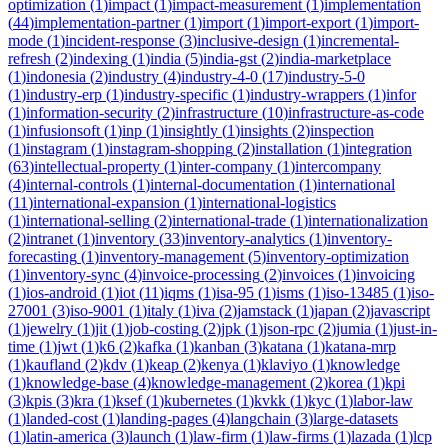
optimization
(
1
)
impact
(
1
)
impact-measurement
(
1
)
implementation
(
44
)
implementation-partner
(
1
)
import
(
1
)
import-export
(
1
)
import-
mode
(
1
)
incident-response
(
3
)
inclusive-design
(
1
)
incremental-
refresh
(
2
)
indexing
(
1
)
india
(
5
)
india-gst
(
2
)
india-marketplace
(
1
)
indonesia
(
2
)
industry
(
4
)
industry-4-0
(
17
)
industry-5-0
(
1
)
industry-erp
(
1
)
industry-specific
(
1
)
industry-wrappers
(
1
)
infor
(
1
)
information-security
(
2
)
infrastructure
(
10
)
infrastructure-as-code
(
1
)
infusionsoft
(
1
)
inp
(
1
)
insightly
(
1
)
insights
(
2
)
inspection
(
1
)
instagram
(
1
)
instagram-shopping
(
2
)
installation
(
1
)
integration
(
63
)
intellectual-property
(
1
)
inter-company
(
1
)
intercompany
(
4
)
internal-controls
(
1
)
internal-documentation
(
1
)
international
(
11
)
international-expansion
(
1
)
international-logistics
(
1
)
international-selling
(
2
)
international-trade
(
1
)
internationalization
(
2
)
intranet
(
1
)
inventory
(
33
)
inventory-analytics
(
1
)
inventory-
forecasting
(
1
)
inventory-management
(
5
)
inventory-optimization
(
1
)
inventory-sync
(
4
)
invoice-processing
(
2
)
invoices
(
1
)
invoicing
(
1
)
ios-android
(
1
)
iot
(
11
)
iqms
(
1
)
isa-95
(
1
)
isms
(
1
)
iso-13485
(
1
)
iso-
27001
(
3
)
iso-9001
(
1
)
italy
(
1
)
iva
(
2
)
jamstack
(
1
)
japan
(
2
)
javascript
(
1
)
jewelry
(
1
)
jit
(
1
)
job-costing
(
2
)
jpk
(
1
)
json-rpc
(
2
)
jumia
(
1
)
just-in-
time
(
1
)
jwt
(
1
)
k6
(
2
)
kafka
(
1
)
kanban
(
3
)
katana
(
1
)
katana-mrp
(
1
)
kaufland
(
2
)
kdv
(
1
)
keap
(
2
)
kenya
(
1
)
klaviyo
(
1
)
knowledge
(
1
)
knowledge-base
(
4
)
knowledge-management
(
2
)
korea
(
1
)
kpi
(
3
)
kpis
(
3
)
kra
(
1
)
ksef
(
1
)
kubernetes
(
1
)
kvkk
(
1
)
kyc
(
1
)
labor-law
(
1
)
landed-cost
(
1
)
landing-pages
(
4
)
langchain
(
3
)
large-datasets
(
1
)
latin-america
(
3
)
launch
(
1
)
law-firm
(
1
)
law-firms
(
1
)
lazada
(
1
)
lcp