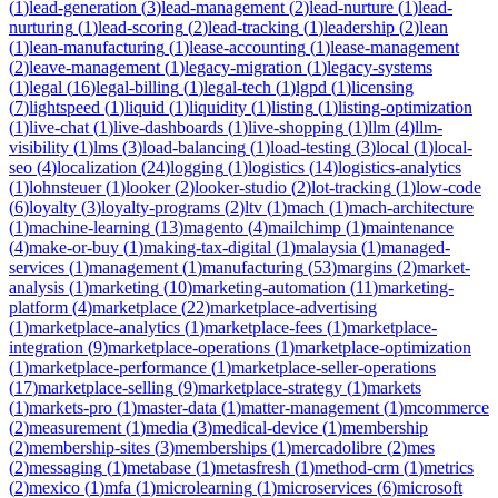
(
1
)
lead-generation
(
3
)
lead-management
(
2
)
lead-nurture
(
1
)
lead-
nurturing
(
1
)
lead-scoring
(
2
)
lead-tracking
(
1
)
leadership
(
2
)
lean
(
1
)
lean-manufacturing
(
1
)
lease-accounting
(
1
)
lease-management
(
2
)
leave-management
(
1
)
legacy-migration
(
1
)
legacy-systems
(
1
)
legal
(
16
)
legal-billing
(
1
)
legal-tech
(
1
)
lgpd
(
1
)
licensing
(
7
)
lightspeed
(
1
)
liquid
(
1
)
liquidity
(
1
)
listing
(
1
)
listing-optimization
(
1
)
live-chat
(
1
)
live-dashboards
(
1
)
live-shopping
(
1
)
llm
(
4
)
llm-
visibility
(
1
)
lms
(
3
)
load-balancing
(
1
)
load-testing
(
3
)
local
(
1
)
local-
seo
(
4
)
localization
(
24
)
logging
(
1
)
logistics
(
14
)
logistics-analytics
(
1
)
lohnsteuer
(
1
)
looker
(
2
)
looker-studio
(
2
)
lot-tracking
(
1
)
low-code
(
6
)
loyalty
(
3
)
loyalty-programs
(
2
)
ltv
(
1
)
mach
(
1
)
mach-architecture
(
1
)
machine-learning
(
13
)
magento
(
4
)
mailchimp
(
1
)
maintenance
(
4
)
make-or-buy
(
1
)
making-tax-digital
(
1
)
malaysia
(
1
)
managed-
services
(
1
)
management
(
1
)
manufacturing
(
53
)
margins
(
2
)
market-
analysis
(
1
)
marketing
(
10
)
marketing-automation
(
11
)
marketing-
platform
(
4
)
marketplace
(
22
)
marketplace-advertising
(
1
)
marketplace-analytics
(
1
)
marketplace-fees
(
1
)
marketplace-
integration
(
9
)
marketplace-operations
(
1
)
marketplace-optimization
(
1
)
marketplace-performance
(
1
)
marketplace-seller-operations
(
17
)
marketplace-selling
(
9
)
marketplace-strategy
(
1
)
markets
(
1
)
markets-pro
(
1
)
master-data
(
1
)
matter-management
(
1
)
mcommerce
(
2
)
measurement
(
1
)
media
(
3
)
medical-device
(
1
)
membership
(
2
)
membership-sites
(
3
)
memberships
(
1
)
mercadolibre
(
2
)
mes
(
2
)
messaging
(
1
)
metabase
(
1
)
metasfresh
(
1
)
method-crm
(
1
)
metrics
(
2
)
mexico
(
1
)
mfa
(
1
)
microlearning
(
1
)
microservices
(
6
)
microsoft