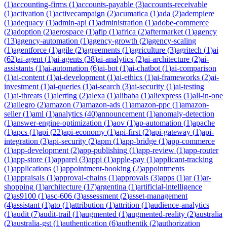
(
1
)
accounting-firms
(
1
)
accounts-payable
(
3
)
accounts-receivable
(
1
)
activation
(
1
)
activecampaign
(
2
)
acumatica
(
1
)
ada
(
2
)
adempiere
(
1
)
adequacy
(
1
)
admin-api
(
1
)
administration
(
1
)
adobe-commerce
(
2
)
adoption
(
2
)
aerospace
(
1
)
afip
(
1
)
africa
(
2
)
aftermarket
(
1
)
agency
(
13
)
agency-automation
(
1
)
agency-growth
(
2
)
agency-scaling
(
1
)
agentforce
(
1
)
agile
(
2
)
agreements
(
1
)
agriculture
(
3
)
agritech
(
1
)
ai
(
62
)
ai-agent
(
1
)
ai-agents
(
38
)
ai-analytics
(
2
)
ai-architecture
(
2
)
ai-
assistants
(
1
)
ai-automation
(
6
)
ai-bot
(
1
)
ai-chatbot
(
1
)
ai-comparison
(
1
)
ai-content
(
1
)
ai-development
(
1
)
ai-ethics
(
1
)
ai-frameworks
(
2
)
ai-
investment
(
1
)
ai-queries
(
1
)
ai-search
(
3
)
ai-security
(
1
)
ai-testing
(
1
)
ai-threats
(
1
)
alerting
(
2
)
alexa
(
1
)
alibaba
(
1
)
aliexpress
(
1
)
all-in-one
(
2
)
allegro
(
2
)
amazon
(
7
)
amazon-ads
(
1
)
amazon-ppc
(
1
)
amazon-
seller
(
1
)
aml
(
1
)
analytics
(
40
)
announcement
(
1
)
anomaly-detection
(
1
)
answer-engine-optimization
(
1
)
aov
(
1
)
ap-automation
(
1
)
apache
(
1
)
apcs
(
1
)
api
(
22
)
api-economy
(
1
)
api-first
(
2
)
api-gateway
(
1
)
api-
integration
(
3
)
api-security
(
2
)
apm
(
1
)
app-bridge
(
1
)
app-commerce
(
1
)
app-development
(
2
)
app-publishing
(
1
)
app-review
(
1
)
app-router
(
1
)
app-store
(
1
)
apparel
(
3
)
appi
(
1
)
apple-pay
(
1
)
applicant-tracking
(
1
)
applications
(
1
)
appointment-booking
(
2
)
appointments
(
1
)
appraisals
(
1
)
approval-chains
(
1
)
approvals
(
3
)
apps
(
1
)
ar
(
1
)
ar-
shopping
(
1
)
architecture
(
17
)
argentina
(
1
)
artificial-intelligence
(
2
)
as9100
(
1
)
asc-606
(
3
)
assessment
(
2
)
asset-management
(
4
)
assistant
(
1
)
ato
(
1
)
attribution
(
1
)
attrition
(
1
)
audience-analytics
(
1
)
audit
(
7
)
audit-trail
(
1
)
augmented
(
1
)
augmented-reality
(
2
)
australia
(
2
)
australia-gst
(
1
)
authentication
(
6
)
authentik
(
2
)
authorization