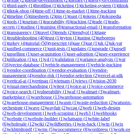
(
1
)
textile
(
2
)
theme-development
(
2
)
themes
(
1
)
theory-of-constraints
(
1
)
third-party
(
1
)
throttling
(
1
)
ticketing
(
1
)
ticketing-system
(
1
)
tiktok
(
1
)
tiktok-shop
(
4
)
time-off
(
1
)
time-to-market
(
1
)
time-tracking
(
2
)
timeline
(
5
)
timesheets
(
2
)
tms
(
1
)
toast
(
1
)
tokens
(
3
)
tokopedia
(
1
)
tools
(
1
)
tourism
(
1
)
traceability
(
6
)
tracking
(
2
)
trade
(
1
)
trade-
secrets
(
1
)
trading
(
1
)
training
(
8
)
transactional-email
(
1
)
transformation
(
1
)
transparency
(
3
)
travel
(
3
)
trends
(
2
)
trendyol
(
1
)
triage
(
1
)
troubleshooting
(
40
)
trust
(
1
)
tryton
(
1
)
tuning
(
2
)
turborepo
(
1
)
turkey
(
4
)
tutorial
(
50
)
typescript
(
4
)
uae
(
3
)
uat
(
1
)
uk
(
2
)
uk-vat
(
1
)
unified-commerce
(
1
)
unit-tests
(
1
)
updates
(
1
)
upgrade
(
3
)
upsell
(
1
)
upselling
(
1
)
user-acquisition
(
1
)
user-adoption
(
2
)
user-experience
(
3
)
utilization
(
1
)
ux
(
1
)
v4
(
1
)
validation
(
1
)
variance-analysis
(
1
)
vat
(
16
)
vector-database
(
1
)
vehicle-management
(
1
)
vehicle-tracking
(
1
)
vendor-coordination
(
1
)
vendor-evaluation
(
1
)
vendor-
management
(
4
)
vendor-risk
(
1
)
vendor-selection
(
2
)
vercel-ai-sdk
(
1
)
vertical-ai
(
1
)
vertipaq
(
1
)
vietnam
(
1
)
views
(
1
)
vision-2030
(
1
)
visual-merchandising
(
1
)
vitest
(
1
)
voice-ai
(
1
)
voice-commerce
(
2
)
voice-search
(
1
)
vulnerability
(
1
)
waf
(
1
)
walmart
(
3
)
walmart-
marketplace
(
1
)
warehouse
(
13
)
warehouse-automation
(
2
)
warehouse-management
(
1
)
wasm
(
1
)
waste-reduction
(
2
)
watsonx-
orchestrate
(
1
)
wave
(
2
)
wayfair
(
2
)
wcag
(
2
)
web
(
1
)
web-design
(
2
)
web-development
(
1
)
web-scraping
(
1
)
web3
(
1
)
webhooks
(
7
)
website
(
1
)
website-builder
(
1
)
whatsapp
(
1
)
white-label
(
6
)
wholesale
(
12
)
wiki
(
2
)
wildberries
(
1
)
win-back
(
1
)
wip
(
1
)
wix
(
2
)
wkhtmltopdf
(
1
)
wms
(
5
)
woocommerce
(
8
)
wordpress
(
1
)
work-os