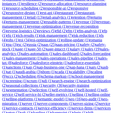
instances
(
1
)
resilience
(
2
)
resource-allocation
(
1
)
resource-planning
(
1
)
resource-scheduling
(
2
)
responsible-ai
(
2
)
responsive
(
2
)
responsive-design
(
1
)
rest-api
(
4
)
restaurant
(
5
)
restaurant-
management
(
1
)
retail
(
13
)
retail-analytics
(
1
)
retention
(
9
)
returns
(
4
)
returns-management
(
2
)
reusable-patterns
(
1
)
revenue
(
10
)
revenue-
management
(
1
)
revenue-optimization
(
1
)
revenue-recognition
(
5
)
reverse-logistics
(
2
)
reviews
(
5
)
rfid
(
2
)
rfm
(
1
)
rfm-analysis
(
1
)
rfp
(
1
)
rfq
(
1
)
rich-results
(
1
)
risk-management
(
7
)
risk-reduction
(
1
)
rls
(
4
)
rohs
(
1
)
roi
(
34
)
roi-optimization
(
1
)
rolling-update
(
1
)
romania
(
1
)
rpa
(
3
)
rsc
(
2
)
russia
(
2
)
saas
(
25
)
saas-pricing
(
1
)
safety
(
2
)
safety-
stock
(
1
)
sage
(
1
)
sage-50
(
2
)
sage-intacct
(
1
)
salary
(
1
)
sales
(
19
)
sales-
analytics
(
3
)
sales-automation
(
1
)
sales-dashboard
(
2
)
sales-forecasting
(
1
)
sales-management
(
1
)
sales-operations
(
1
)
sales-pipeline
(
1
)
sales-
tax
(
8
)
salesforce
(
5
)
salesforce-einstein
(
1
)
salesforce-essentials
(
1
)
sanctions
(
1
)
sap
(
5
)
sap-business-one
(
2
)
sap-hana
(
1
)
sars
(
2
)
sasb
(
1
)
sat
(
1
)
saudi-arabia
(
3
)
sbom
(
1
)
scada
(
1
)
scalability
(
3
)
scaling
(
9
)
sccs
(
2
)
scheduling
(
6
)
schema-markup
(
1
)
school-management
(
1
)
screening
(
1
)
scrum
(
1
)
sdi
(
1
)
search-engine
(
1
)
search-optimization
(
2
)
seasonal-collections
(
1
)
security
(
36
)
security-training
(
1
)
segmentation
(
2
)
selection
(
1
)
self-evolving
(
1
)
self-hosted
(
1
)
self-
service
(
2
)
self-service-bi
(
2
)
seller-metrics
(
1
)
selling
(
1
)
selling-online
(
1
)
selling-platforms
(
1
)
semantic-model
(
1
)
seo
(
16
)
seo-audit
(
1
)
seo-
migration
(
1
)
server
(
1
)
server-components
(
1
)
server-sizing
(
2
)
service
(
1
)
service-contracts
(
1
)
service-efficiency
(
1
)
service-firms
(
1
)
services
(
1
)
setup
(
2
)
sgk
(
1
)
sharding
(
1
)
sharepoint
(
1
)
shein
(
1
)
shift-