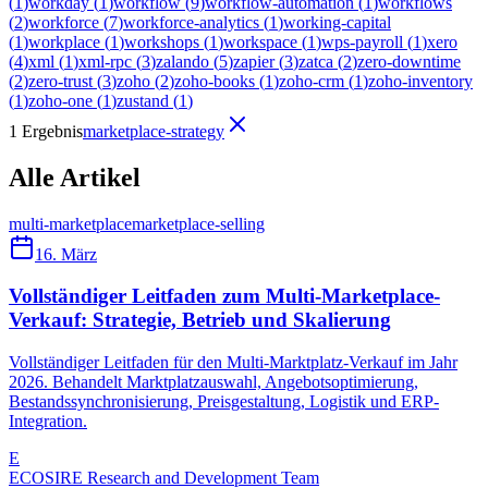
(
1
)
workday
(
1
)
workflow
(
9
)
workflow-automation
(
1
)
workflows
(
2
)
workforce
(
7
)
workforce-analytics
(
1
)
working-capital
(
1
)
workplace
(
1
)
workshops
(
1
)
workspace
(
1
)
wps-payroll
(
1
)
xero
(
4
)
xml
(
1
)
xml-rpc
(
3
)
zalando
(
5
)
zapier
(
3
)
zatca
(
2
)
zero-downtime
(
2
)
zero-trust
(
3
)
zoho
(
2
)
zoho-books
(
1
)
zoho-crm
(
1
)
zoho-inventory
(
1
)
zoho-one
(
1
)
zustand
(
1
)
1 Ergebnis
marketplace-strategy
Alle Artikel
multi-marketplace
marketplace-selling
16. März
Vollständiger Leitfaden zum Multi-Marketplace-
Verkauf: Strategie, Betrieb und Skalierung
Vollständiger Leitfaden für den Multi-Marktplatz-Verkauf im Jahr
2026. Behandelt Marktplatzauswahl, Angebotsoptimierung,
Bestandssynchronisierung, Preisgestaltung, Logistik und ERP-
Integration.
E
ECOSIRE Research and Development Team