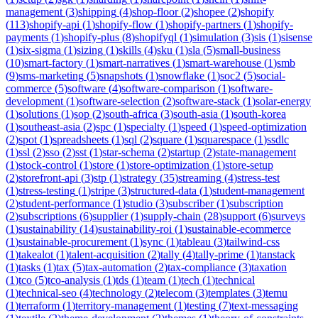
management
(
3
)
shipping
(
4
)
shop-floor
(
2
)
shopee
(
2
)
shopify
(
113
)
shopify-api
(
1
)
shopify-flow
(
1
)
shopify-partners
(
1
)
shopify-
payments
(
1
)
shopify-plus
(
8
)
shopifyql
(
1
)
simulation
(
3
)
sis
(
1
)
sisense
(
1
)
six-sigma
(
1
)
sizing
(
1
)
skills
(
4
)
sku
(
1
)
sla
(
5
)
small-business
(
10
)
smart-factory
(
1
)
smart-narratives
(
1
)
smart-warehouse
(
1
)
smb
(
9
)
sms-marketing
(
5
)
snapshots
(
1
)
snowflake
(
1
)
soc2
(
5
)
social-
commerce
(
5
)
software
(
4
)
software-comparison
(
1
)
software-
development
(
1
)
software-selection
(
2
)
software-stack
(
1
)
solar-energy
(
1
)
solutions
(
1
)
sop
(
2
)
south-africa
(
3
)
south-asia
(
1
)
south-korea
(
1
)
southeast-asia
(
2
)
spc
(
1
)
specialty
(
1
)
speed
(
1
)
speed-optimization
(
2
)
spot
(
1
)
spreadsheets
(
1
)
sql
(
2
)
square
(
1
)
squarespace
(
1
)
ssdlc
(
1
)
ssl
(
2
)
sso
(
2
)
sst
(
1
)
star-schema
(
2
)
startup
(
2
)
state-management
(
1
)
stock-control
(
1
)
store
(
1
)
store-optimization
(
1
)
store-setup
(
2
)
storefront-api
(
3
)
stp
(
1
)
strategy
(
35
)
streaming
(
4
)
stress-test
(
1
)
stress-testing
(
1
)
stripe
(
3
)
structured-data
(
1
)
student-management
(
2
)
student-performance
(
1
)
studio
(
3
)
subscriber
(
1
)
subscription
(
2
)
subscriptions
(
6
)
supplier
(
1
)
supply-chain
(
28
)
support
(
6
)
surveys
(
1
)
sustainability
(
14
)
sustainability-roi
(
1
)
sustainable-ecommerce
(
1
)
sustainable-procurement
(
1
)
sync
(
1
)
tableau
(
3
)
tailwind-css
(
1
)
takealot
(
1
)
talent-acquisition
(
2
)
tally
(
4
)
tally-prime
(
1
)
tanstack
(
1
)
tasks
(
1
)
tax
(
5
)
tax-automation
(
2
)
tax-compliance
(
3
)
taxation
(
1
)
tco
(
5
)
tco-analysis
(
1
)
tds
(
1
)
team
(
1
)
tech
(
1
)
technical
(
1
)
technical-seo
(
4
)
technology
(
2
)
telecom
(
3
)
templates
(
3
)
temu
(
1
)
terraform
(
1
)
territory-management
(
1
)
testing
(
7
)
text-messaging