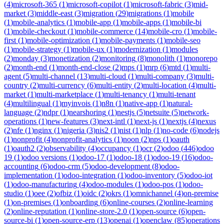
(
4
)
microsoft-365
(
1
)
microsoft-copilot
(
1
)
microsoft-fabric
(
3
)
mid-
market
(
3
)
middle-east
(
3
)
migration
(
29
)
migrations
(
1
)
mobile
(
1
)
mobile-analytics
(
1
)
mobile-app
(
1
)
mobile-apps
(
1
)
mobile-bi
(
1
)
mobile-checkout
(
1
)
mobile-commerce
(
14
)
mobile-cro
(
1
)
mobile-
first
(
1
)
mobile-optimization
(
1
)
mobile-payments
(
1
)
mobile-seo
(
1
)
mobile-strategy
(
1
)
mobile-ux
(
1
)
modernization
(
1
)
modules
(
2
)
monday
(
3
)
monetization
(
2
)
monitoring
(
8
)
monolith
(
1
)
monorepo
(
2
)
month-end
(
1
)
month-end-close
(
2
)
mps
(
1
)
mrp
(
6
)
mtd
(
1
)
multi-
agent
(
5
)
multi-channel
(
13
)
multi-cloud
(
1
)
multi-company
(
3
)
multi-
country
(
2
)
multi-currency
(
6
)
multi-entity
(
2
)
multi-location
(
4
)
multi-
market
(
1
)
multi-marketplace
(
1
)
multi-tenancy
(
1
)
multi-tenant
(
4
)
multilingual
(
1
)
myinvois
(
1
)
n8n
(
1
)
native-app
(
1
)
natural-
language
(
2
)
ndpr
(
1
)
nearshoring
(
1
)
nestjs
(
5
)
netsuite
(
5
)
network-
operations
(
1
)
new-features
(
3
)
next-intl
(
1
)
next-js
(
1
)
nextjs
(
4
)
nexus
(
2
)
nfe
(
1
)
nginx
(
1
)
nigeria
(
3
)
nis2
(
1
)
nist
(
1
)
nlp
(
1
)
no-code
(
6
)
nodejs
(
1
)
nonprofit
(
4
)
nonprofit-analytics
(
1
)
noon
(
2
)
nps
(
1
)
oauth
(
1
)
oauth2
(
2
)
observability
(
4
)
occupancy
(
1
)
ocr
(
2
)
odoo
(
446
)
odoo
19
(
1
)
odoo versions
(
1
)
odoo-17
(
1
)
odoo-18
(
1
)
odoo-19
(
16
)
odoo-
accounting
(
6
)
odoo-crm
(
5
)
odoo-development
(
8
)
odoo-
implementation
(
1
)
odoo-integration
(
1
)
odoo-inventory
(
5
)
odoo-iot
(
1
)
odoo-manufacturing
(
4
)
odoo-modules
(
1
)
odoo-pos
(
1
)
odoo-
studio
(
1
)
oee
(
2
)
ofbiz
(
1
)
oidc
(
2
)
okrs
(
1
)
omnichannel
(
4
)
on-premise
(
1
)
on-premises
(
1
)
onboarding
(
6
)
online-courses
(
2
)
online-learning
(
2
)
online-reputation
(
1
)
online-store-2.0
(
1
)
open-source
(
6
)
open-
source-bi
(
1
)
open-source-erp
(
13
)
openai
(
1
)
openclaw
(
85
)
operations