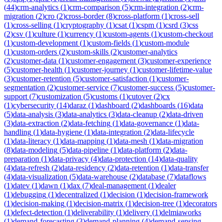
(
44
)
crm-analytics
(
1
)
crm-comparison
(
5
)
crm-integration
(
2
)
crm-
migration
(
2
)
cro
(
2
)
cross-border
(
8
)
cross-platform
(
1
)
cross-sell
(
1
)
cross-selling
(
1
)
cryptography
(
1
)
csat
(
1
)
cspm
(
1
)
csrd
(
3
)
css
(
2
)
csv
(
1
)
culture
(
1
)
currency
(
1
)
custom-agents
(
1
)
custom-checkout
(
1
)
custom-development
(
1
)
custom-fields
(
1
)
custom-module
(
1
)
custom-orders
(
2
)
custom-skills
(
2
)
customer-analytics
(
2
)
customer-data
(
1
)
customer-engagement
(
3
)
customer-experience
(
5
)
customer-health
(
1
)
customer-journey
(
1
)
customer-lifetime-value
(
3
)
customer-retention
(
5
)
customer-satisfaction
(
1
)
customer-
segmentation
(
2
)
customer-service
(
7
)
customer-success
(
5
)
customer-
support
(
7
)
customization
(
5
)
customs
(
1
)
cutover
(
2
)
cx
(
1
)
cybersecurity
(
14
)
daraz
(
1
)
dashboard
(
2
)
dashboards
(
16
)
data
(
5
)
data-analysis
(
3
)
data-analytics
(
3
)
data-cleanup
(
2
)
data-driven
(
3
)
data-extraction
(
2
)
data-fetching
(
1
)
data-governance
(
1
)
data-
handling
(
1
)
data-hygiene
(
1
)
data-integration
(
2
)
data-lifecycle
(
1
)
data-literacy
(
1
)
data-mapping
(
1
)
data-mesh
(
1
)
data-migration
(
8
)
data-modeling
(
5
)
data-pipeline
(
1
)
data-platform
(
2
)
data-
preparation
(
1
)
data-privacy
(
4
)
data-protection
(
14
)
data-quality
(
4
)
data-refresh
(
2
)
data-residency
(
2
)
data-retention
(
1
)
data-transfer
(
4
)
data-visualization
(
5
)
data-warehouse
(
2
)
database
(
7
)
dataflows
(
1
)
datev
(
1
)
dawn
(
1
)
dax
(
7
)
deal-management
(
1
)
dealer
(
1
)
debugging
(
1
)
decentralized
(
1
)
decision
(
1
)
decision-framework
(
1
)
decision-making
(
1
)
decision-matrix
(
1
)
decision-tree
(
1
)
decorators
(
1
)
defect-detection
(
1
)
deliverability
(
1
)
delivery
(
1
)
delmiaworks
(
1
)
demand-forecasting
(
3
)
demand-planning
(
4
)
demand-sensing