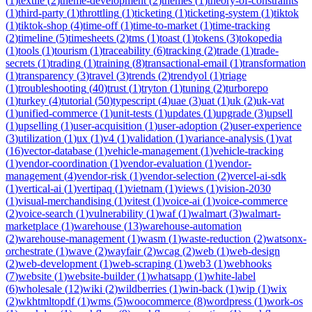
(
1
)
textile
(
2
)
theme-development
(
2
)
themes
(
1
)
theory-of-constraints
(
1
)
third-party
(
1
)
throttling
(
1
)
ticketing
(
1
)
ticketing-system
(
1
)
tiktok
(
1
)
tiktok-shop
(
4
)
time-off
(
1
)
time-to-market
(
1
)
time-tracking
(
2
)
timeline
(
5
)
timesheets
(
2
)
tms
(
1
)
toast
(
1
)
tokens
(
3
)
tokopedia
(
1
)
tools
(
1
)
tourism
(
1
)
traceability
(
6
)
tracking
(
2
)
trade
(
1
)
trade-
secrets
(
1
)
trading
(
1
)
training
(
8
)
transactional-email
(
1
)
transformation
(
1
)
transparency
(
3
)
travel
(
3
)
trends
(
2
)
trendyol
(
1
)
triage
(
1
)
troubleshooting
(
40
)
trust
(
1
)
tryton
(
1
)
tuning
(
2
)
turborepo
(
1
)
turkey
(
4
)
tutorial
(
50
)
typescript
(
4
)
uae
(
3
)
uat
(
1
)
uk
(
2
)
uk-vat
(
1
)
unified-commerce
(
1
)
unit-tests
(
1
)
updates
(
1
)
upgrade
(
3
)
upsell
(
1
)
upselling
(
1
)
user-acquisition
(
1
)
user-adoption
(
2
)
user-experience
(
3
)
utilization
(
1
)
ux
(
1
)
v4
(
1
)
validation
(
1
)
variance-analysis
(
1
)
vat
(
16
)
vector-database
(
1
)
vehicle-management
(
1
)
vehicle-tracking
(
1
)
vendor-coordination
(
1
)
vendor-evaluation
(
1
)
vendor-
management
(
4
)
vendor-risk
(
1
)
vendor-selection
(
2
)
vercel-ai-sdk
(
1
)
vertical-ai
(
1
)
vertipaq
(
1
)
vietnam
(
1
)
views
(
1
)
vision-2030
(
1
)
visual-merchandising
(
1
)
vitest
(
1
)
voice-ai
(
1
)
voice-commerce
(
2
)
voice-search
(
1
)
vulnerability
(
1
)
waf
(
1
)
walmart
(
3
)
walmart-
marketplace
(
1
)
warehouse
(
13
)
warehouse-automation
(
2
)
warehouse-management
(
1
)
wasm
(
1
)
waste-reduction
(
2
)
watsonx-
orchestrate
(
1
)
wave
(
2
)
wayfair
(
2
)
wcag
(
2
)
web
(
1
)
web-design
(
2
)
web-development
(
1
)
web-scraping
(
1
)
web3
(
1
)
webhooks
(
7
)
website
(
1
)
website-builder
(
1
)
whatsapp
(
1
)
white-label
(
6
)
wholesale
(
12
)
wiki
(
2
)
wildberries
(
1
)
win-back
(
1
)
wip
(
1
)
wix
(
2
)
wkhtmltopdf
(
1
)
wms
(
5
)
woocommerce
(
8
)
wordpress
(
1
)
work-os