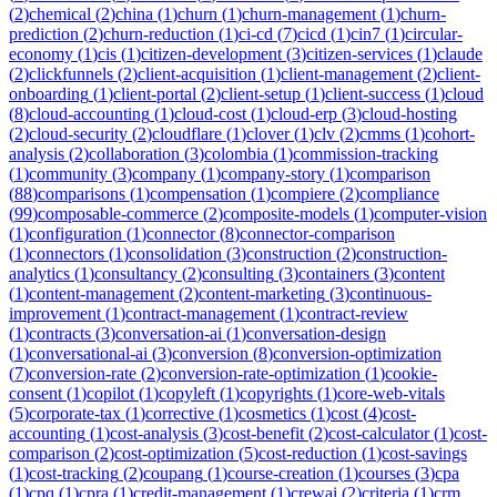
(
2
)
chemical
(
2
)
china
(
1
)
churn
(
1
)
churn-management
(
1
)
churn-
prediction
(
2
)
churn-reduction
(
1
)
ci-cd
(
7
)
cicd
(
1
)
cin7
(
1
)
circular-
economy
(
1
)
cis
(
1
)
citizen-development
(
3
)
citizen-services
(
1
)
claude
(
2
)
clickfunnels
(
2
)
client-acquisition
(
1
)
client-management
(
2
)
client-
onboarding
(
1
)
client-portal
(
2
)
client-setup
(
1
)
client-success
(
1
)
cloud
(
8
)
cloud-accounting
(
1
)
cloud-cost
(
1
)
cloud-erp
(
3
)
cloud-hosting
(
2
)
cloud-security
(
2
)
cloudflare
(
1
)
clover
(
1
)
clv
(
2
)
cmms
(
1
)
cohort-
analysis
(
2
)
collaboration
(
3
)
colombia
(
1
)
commission-tracking
(
1
)
community
(
3
)
company
(
1
)
company-story
(
1
)
comparison
(
88
)
comparisons
(
1
)
compensation
(
1
)
compiere
(
2
)
compliance
(
99
)
composable-commerce
(
2
)
composite-models
(
1
)
computer-vision
(
1
)
configuration
(
1
)
connector
(
8
)
connector-comparison
(
1
)
connectors
(
1
)
consolidation
(
3
)
construction
(
2
)
construction-
analytics
(
1
)
consultancy
(
2
)
consulting
(
3
)
containers
(
3
)
content
(
1
)
content-management
(
2
)
content-marketing
(
3
)
continuous-
improvement
(
1
)
contract-management
(
1
)
contract-review
(
1
)
contracts
(
3
)
conversation-ai
(
1
)
conversation-design
(
1
)
conversational-ai
(
3
)
conversion
(
8
)
conversion-optimization
(
7
)
conversion-rate
(
2
)
conversion-rate-optimization
(
1
)
cookie-
consent
(
1
)
copilot
(
1
)
copyleft
(
1
)
copyrights
(
1
)
core-web-vitals
(
5
)
corporate-tax
(
1
)
corrective
(
1
)
cosmetics
(
1
)
cost
(
4
)
cost-
accounting
(
1
)
cost-analysis
(
3
)
cost-benefit
(
2
)
cost-calculator
(
1
)
cost-
comparison
(
2
)
cost-optimization
(
5
)
cost-reduction
(
1
)
cost-savings
(
1
)
cost-tracking
(
2
)
coupang
(
1
)
course-creation
(
1
)
courses
(
3
)
cpa
(
1
)
cpq
(
1
)
cpra
(
1
)
credit-management
(
1
)
crewai
(
2
)
criteria
(
1
)
crm