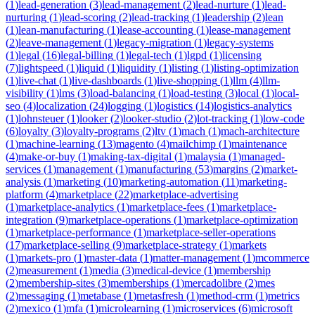
(
1
)
lead-generation
(
3
)
lead-management
(
2
)
lead-nurture
(
1
)
lead-
nurturing
(
1
)
lead-scoring
(
2
)
lead-tracking
(
1
)
leadership
(
2
)
lean
(
1
)
lean-manufacturing
(
1
)
lease-accounting
(
1
)
lease-management
(
2
)
leave-management
(
1
)
legacy-migration
(
1
)
legacy-systems
(
1
)
legal
(
16
)
legal-billing
(
1
)
legal-tech
(
1
)
lgpd
(
1
)
licensing
(
7
)
lightspeed
(
1
)
liquid
(
1
)
liquidity
(
1
)
listing
(
1
)
listing-optimization
(
1
)
live-chat
(
1
)
live-dashboards
(
1
)
live-shopping
(
1
)
llm
(
4
)
llm-
visibility
(
1
)
lms
(
3
)
load-balancing
(
1
)
load-testing
(
3
)
local
(
1
)
local-
seo
(
4
)
localization
(
24
)
logging
(
1
)
logistics
(
14
)
logistics-analytics
(
1
)
lohnsteuer
(
1
)
looker
(
2
)
looker-studio
(
2
)
lot-tracking
(
1
)
low-code
(
6
)
loyalty
(
3
)
loyalty-programs
(
2
)
ltv
(
1
)
mach
(
1
)
mach-architecture
(
1
)
machine-learning
(
13
)
magento
(
4
)
mailchimp
(
1
)
maintenance
(
4
)
make-or-buy
(
1
)
making-tax-digital
(
1
)
malaysia
(
1
)
managed-
services
(
1
)
management
(
1
)
manufacturing
(
53
)
margins
(
2
)
market-
analysis
(
1
)
marketing
(
10
)
marketing-automation
(
11
)
marketing-
platform
(
4
)
marketplace
(
22
)
marketplace-advertising
(
1
)
marketplace-analytics
(
1
)
marketplace-fees
(
1
)
marketplace-
integration
(
9
)
marketplace-operations
(
1
)
marketplace-optimization
(
1
)
marketplace-performance
(
1
)
marketplace-seller-operations
(
17
)
marketplace-selling
(
9
)
marketplace-strategy
(
1
)
markets
(
1
)
markets-pro
(
1
)
master-data
(
1
)
matter-management
(
1
)
mcommerce
(
2
)
measurement
(
1
)
media
(
3
)
medical-device
(
1
)
membership
(
2
)
membership-sites
(
3
)
memberships
(
1
)
mercadolibre
(
2
)
mes
(
2
)
messaging
(
1
)
metabase
(
1
)
metasfresh
(
1
)
method-crm
(
1
)
metrics
(
2
)
mexico
(
1
)
mfa
(
1
)
microlearning
(
1
)
microservices
(
6
)
microsoft