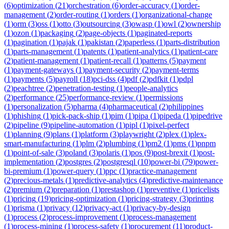
(
6
)
optimization
(
21
)
orchestration
(
6
)
order-accuracy
(
1
)
order-
management
(
2
)
order-routing
(
1
)
orders
(
1
)
organizational-change
(
1
)
orm
(
3
)
oss
(
1
)
otto
(
3
)
outsourcing
(
3
)
owasp
(
1
)
owl
(
2
)
ownership
(
1
)
ozon
(
1
)
packaging
(
2
)
page-objects
(
1
)
paginated-reports
(
1
)
pagination
(
1
)
pajak
(
1
)
pakistan
(
2
)
paperless
(
1
)
parts-distribution
(
1
)
parts-management
(
1
)
patents
(
1
)
patient-analytics
(
1
)
patient-care
(
2
)
patient-management
(
1
)
patient-recall
(
1
)
patterns
(
5
)
payment
(
1
)
payment-gateways
(
1
)
payment-security
(
2
)
payment-terms
(
1
)
payments
(
5
)
payroll
(
18
)
pci-dss
(
4
)
pdf
(
2
)
pdfkit
(
1
)
pdpl
(
2
)
peachtree
(
2
)
penetration-testing
(
1
)
people-analytics
(
2
)
performance
(
25
)
performance-review
(
1
)
permissions
(
1
)
personalization
(
5
)
pharma
(
4
)
pharmaceutical
(
2
)
philippines
(
1
)
phishing
(
1
)
pick-pack-ship
(
1
)
pim
(
1
)
pipa
(
1
)
pipeda
(
1
)
pipedrive
(
2
)
pipeline
(
9
)
pipeline-automation
(
1
)
pipl
(
1
)
pixel-perfect
(
1
)
planning
(
9
)
plans
(
1
)
platform
(
3
)
playwright
(
2
)
plex
(
1
)
plex-
smart-manufacturing
(
1
)
plm
(
2
)
plumbing
(
1
)
pm2
(
1
)
pms
(
1
)
pnpm
(
1
)
point-of-sale
(
3
)
poland
(
3
)
polaris
(
1
)
pos
(
9
)
post-brexit
(
1
)
post-
implementation
(
2
)
postgres
(
2
)
postgresql
(
10
)
power-bi
(
79
)
power-
bi-premium
(
1
)
power-query
(
1
)
ppc
(
1
)
practice-management
(
2
)
precious-metals
(
1
)
predictive-analytics
(
4
)
predictive-maintenance
(
2
)
premium
(
2
)
preparation
(
1
)
prestashop
(
1
)
preventive
(
1
)
pricelists
(
1
)
pricing
(
19
)
pricing-optimization
(
1
)
pricing-strategy
(
3
)
printing
(
1
)
prisma
(
1
)
privacy
(
12
)
privacy-act
(
1
)
privacy-by-design
(
1
)
process
(
2
)
process-improvement
(
1
)
process-management
(
1
)
process-mining
(
1
)
process-safety
(
1
)
procurement
(
11
)
product-