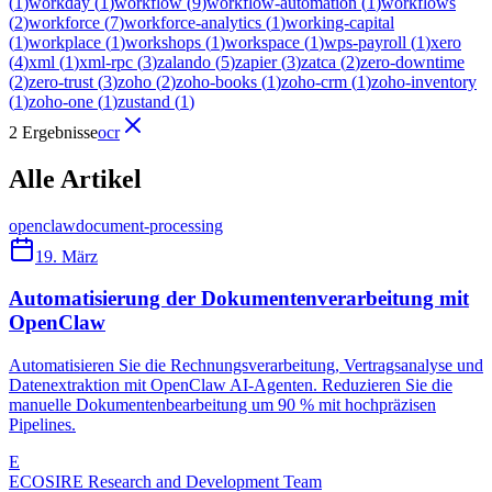
(
1
)
workday
(
1
)
workflow
(
9
)
workflow-automation
(
1
)
workflows
(
2
)
workforce
(
7
)
workforce-analytics
(
1
)
working-capital
(
1
)
workplace
(
1
)
workshops
(
1
)
workspace
(
1
)
wps-payroll
(
1
)
xero
(
4
)
xml
(
1
)
xml-rpc
(
3
)
zalando
(
5
)
zapier
(
3
)
zatca
(
2
)
zero-downtime
(
2
)
zero-trust
(
3
)
zoho
(
2
)
zoho-books
(
1
)
zoho-crm
(
1
)
zoho-inventory
(
1
)
zoho-one
(
1
)
zustand
(
1
)
2 Ergebnisse
ocr
Alle Artikel
openclaw
document-processing
19. März
Automatisierung der Dokumentenverarbeitung mit
OpenClaw
Automatisieren Sie die Rechnungsverarbeitung, Vertragsanalyse und
Datenextraktion mit OpenClaw AI-Agenten. Reduzieren Sie die
manuelle Dokumentenbearbeitung um 90 % mit hochpräzisen
Pipelines.
E
ECOSIRE Research and Development Team