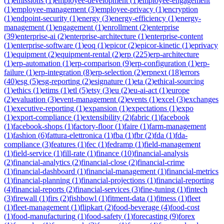
(
1
)
emissions
(
1
)
employee-development
(
1
)
employee-engagement
(
1
)
employee-management
(
3
)
employee-privacy
(
1
)
encryption
(
1
)
endpoint-security
(
1
)
energy
(
3
)
energy-efficiency
(
1
)
energy-
management
(
1
)
engagement
(
1
)
enrollment
(
2
)
enterprise
(
39
)
enterprise-ai
(
2
)
enterprise-architecture
(
1
)
enterprise-content
(
1
)
enterprise-software
(
1
)
eoq
(
1
)
epicor
(
2
)
epicor-kinetic
(
1
)
eprivacy
(
1
)
equipment
(
2
)
equipment-rental
(
2
)
erp
(
225
)
erp-architecture
(
1
)
erp-automation
(
1
)
erp-comparison
(
9
)
erp-configuration
(
1
)
erp-
failure
(
1
)
erp-integration
(
8
)
erp-selection
(
2
)
erpnext
(
18
)
errors
(
40
)
esg
(
5
)
esg-reporting
(
2
)
esignature
(
1
)
eta
(
2
)
ethical-sourcing
(
1
)
ethics
(
1
)
etims
(
1
)
etl
(
5
)
etsy
(
3
)
eu
(
2
)
eu-ai-act
(
1
)
europe
(
2
)
evaluation
(
3
)
event-management
(
2
)
events
(
1
)
excel
(
3
)
exchanges
(
1
)
executive-reporting
(
1
)
expansion
(
1
)
expectations
(
1
)
expo
(
1
)
export-compliance
(
1
)
extensibility
(
2
)
fabric
(
1
)
facebook
(
1
)
facebook-shops
(
1
)
factory-floor
(
1
)
faire
(
1
)
farm-management
(
1
)
fashion
(
6
)
fattura-elettronica
(
1
)
fba
(
1
)
fbr
(
2
)
fda
(
1
)
fda-
compliance
(
3
)
features
(
1
)
fec
(
1
)
fedramp
(
1
)
field-management
(
1
)
field-service
(
1
)
fill-rate
(
1
)
finance
(
10
)
financial-analysis
(
2
)
financial-analytics
(
2
)
financial-close
(
2
)
financial-crime
(
1
)
financial-dashboard
(
1
)
financial-management
(
1
)
financial-metrics
(
1
)
financial-planning
(
1
)
financial-projections
(
1
)
financial-reporting
(
4
)
financial-reports
(
2
)
financial-services
(
3
)
fine-tuning
(
1
)
fintech
(
3
)
firewall
(
1
)
firs
(
2
)
fishbowl
(
1
)
fitment-data
(
1
)
fitness
(
1
)
fleet
(
1
)
fleet-management
(
1
)
flipkart
(
2
)
food-beverage
(
4
)
food-cost
(
1
)
food-manufacturing
(
1
)
food-safety
(
1
)
forecasting
(
9
)
forex