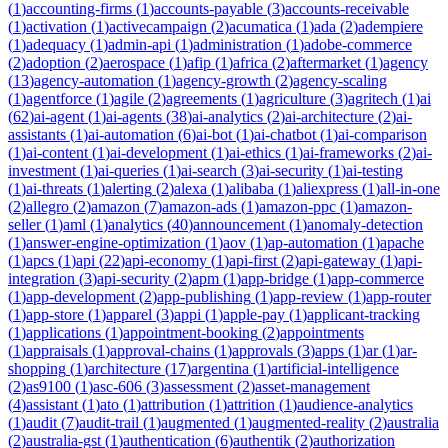
(
1
)
accounting-firms
(
1
)
accounts-payable
(
3
)
accounts-receivable
(
1
)
activation
(
1
)
activecampaign
(
2
)
acumatica
(
1
)
ada
(
2
)
adempiere
(
1
)
adequacy
(
1
)
admin-api
(
1
)
administration
(
1
)
adobe-commerce
(
2
)
adoption
(
2
)
aerospace
(
1
)
afip
(
1
)
africa
(
2
)
aftermarket
(
1
)
agency
(
13
)
agency-automation
(
1
)
agency-growth
(
2
)
agency-scaling
(
1
)
agentforce
(
1
)
agile
(
2
)
agreements
(
1
)
agriculture
(
3
)
agritech
(
1
)
ai
(
62
)
ai-agent
(
1
)
ai-agents
(
38
)
ai-analytics
(
2
)
ai-architecture
(
2
)
ai-
assistants
(
1
)
ai-automation
(
6
)
ai-bot
(
1
)
ai-chatbot
(
1
)
ai-comparison
(
1
)
ai-content
(
1
)
ai-development
(
1
)
ai-ethics
(
1
)
ai-frameworks
(
2
)
ai-
investment
(
1
)
ai-queries
(
1
)
ai-search
(
3
)
ai-security
(
1
)
ai-testing
(
1
)
ai-threats
(
1
)
alerting
(
2
)
alexa
(
1
)
alibaba
(
1
)
aliexpress
(
1
)
all-in-one
(
2
)
allegro
(
2
)
amazon
(
7
)
amazon-ads
(
1
)
amazon-ppc
(
1
)
amazon-
seller
(
1
)
aml
(
1
)
analytics
(
40
)
announcement
(
1
)
anomaly-detection
(
1
)
answer-engine-optimization
(
1
)
aov
(
1
)
ap-automation
(
1
)
apache
(
1
)
apcs
(
1
)
api
(
22
)
api-economy
(
1
)
api-first
(
2
)
api-gateway
(
1
)
api-
integration
(
3
)
api-security
(
2
)
apm
(
1
)
app-bridge
(
1
)
app-commerce
(
1
)
app-development
(
2
)
app-publishing
(
1
)
app-review
(
1
)
app-router
(
1
)
app-store
(
1
)
apparel
(
3
)
appi
(
1
)
apple-pay
(
1
)
applicant-tracking
(
1
)
applications
(
1
)
appointment-booking
(
2
)
appointments
(
1
)
appraisals
(
1
)
approval-chains
(
1
)
approvals
(
3
)
apps
(
1
)
ar
(
1
)
ar-
shopping
(
1
)
architecture
(
17
)
argentina
(
1
)
artificial-intelligence
(
2
)
as9100
(
1
)
asc-606
(
3
)
assessment
(
2
)
asset-management
(
4
)
assistant
(
1
)
ato
(
1
)
attribution
(
1
)
attrition
(
1
)
audience-analytics
(
1
)
audit
(
7
)
audit-trail
(
1
)
augmented
(
1
)
augmented-reality
(
2
)
australia
(
2
)
australia-gst
(
1
)
authentication
(
6
)
authentik
(
2
)
authorization