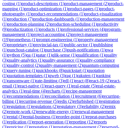
costing
(
1
)
product-descriptions
(
1
)
product-management
(
2
)
product-
mapping
(
1
)
product-optimization
(
1
)
product-pages
(
1
)
product-
photography
(
1
)
product-recommendations
(
1
)
product-visualization
(
1
)
production
(
7
)
production-dashboards
(
1
)
production-management
(
1
)
production-planning
(
2
)
production-scheduling
(
1
)
productivity
(
9
)
productization
(
1
)
products
(
1
)
professional-services
(
4
)
program-
management
(
1
)
project-accounting
(
2
)
project-management
(
19
)
prometheus
(
1
)
prompt-engineering
(
1
)
property-management
(
5
)
proprietary
(
1
)
provincial-tax
(
1
)
public-sector
(
1
)
publishing
(
1
)
punchout-catalog
(
1
)
purchase
(
3
)
push-notifications
(
1
)
pwa
(
1
)
python
(
5
)
qa
(
1
)
qatar
(
1
)
qlik-sense
(
1
)
qualification
(
1
)
quality
(
3
)
quality-analytics
(
1
)
quality-assurance
(
1
)
quality-compliance
(
1
)
quality-control
(
2
)
quality-management
(
2
)
quantum-computing
(
1
)
query-tuning
(
1
)
quickbooks
(
8
)
quickstart
(
1
)
quotation
(
1
)
quotation-templates
(
1
)
qweb
(
3
)
rag
(
1
)
rakuten
(
1
)
ranking
(
1
)
ransomware
(
1
)
rate-limiting
(
3
)
rdl
(
1
)
react
(
8
)
react-19
(
2
)
react-
email
(
1
)
react-native
(
1
)
react-query
(
1
)
real-estate
(
5
)
real-estate-
analytics
(
1
)
real-time
(
4
)
recharts
(
1
)
recipe-management
(
1
)
recommendations
(
1
)
reconciliation
(
1
)
recruitment
(
6
)
recurring-
billing
(
1
)
recurring-revenue
(
5
)
redis
(
2
)
refurbished
(
1
)
registration
(
1
)
regulation
(
1
)
regulations
(
2
)
regulatory
(
3
)
reliability
(
2
)
remix
(
2
)
remote-work
(
2
)
renewable-energy
(
1
)
renewal-management
(
1
)
rental
(
3
)
rental-business
(
1
)
reorder-point
(
1
)
repeat-purchases
(
1
)
replication
(
1
)
report-generation
(
1
)
reporting
(
12
)
reports
(
3
)
repricing
(
1
)
reputation
(
1
)
reputation-management
(
2
)
reserved-