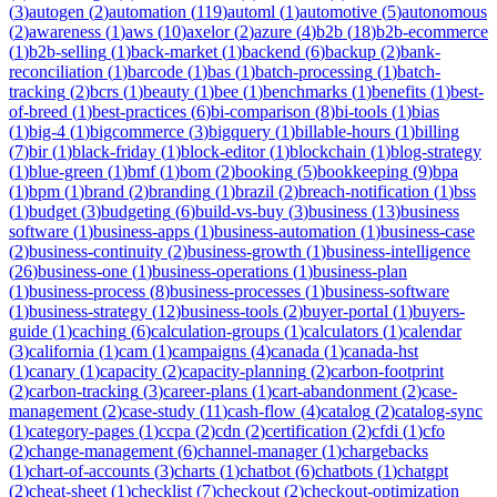
(
3
)
autogen
(
2
)
automation
(
119
)
automl
(
1
)
automotive
(
5
)
autonomous
(
2
)
awareness
(
1
)
aws
(
10
)
axelor
(
2
)
azure
(
4
)
b2b
(
18
)
b2b-ecommerce
(
1
)
b2b-selling
(
1
)
back-market
(
1
)
backend
(
6
)
backup
(
2
)
bank-
reconciliation
(
1
)
barcode
(
1
)
bas
(
1
)
batch-processing
(
1
)
batch-
tracking
(
2
)
bcrs
(
1
)
beauty
(
1
)
bee
(
1
)
benchmarks
(
1
)
benefits
(
1
)
best-
of-breed
(
1
)
best-practices
(
6
)
bi-comparison
(
8
)
bi-tools
(
1
)
bias
(
1
)
big-4
(
1
)
bigcommerce
(
3
)
bigquery
(
1
)
billable-hours
(
1
)
billing
(
7
)
bir
(
1
)
black-friday
(
1
)
block-editor
(
1
)
blockchain
(
1
)
blog-strategy
(
1
)
blue-green
(
1
)
bmf
(
1
)
bom
(
2
)
booking
(
5
)
bookkeeping
(
9
)
bpa
(
1
)
bpm
(
1
)
brand
(
2
)
branding
(
1
)
brazil
(
2
)
breach-notification
(
1
)
bss
(
1
)
budget
(
3
)
budgeting
(
6
)
build-vs-buy
(
3
)
business
(
13
)
business
software
(
1
)
business-apps
(
1
)
business-automation
(
1
)
business-case
(
2
)
business-continuity
(
2
)
business-growth
(
1
)
business-intelligence
(
26
)
business-one
(
1
)
business-operations
(
1
)
business-plan
(
1
)
business-process
(
8
)
business-processes
(
1
)
business-software
(
1
)
business-strategy
(
12
)
business-tools
(
2
)
buyer-portal
(
1
)
buyers-
guide
(
1
)
caching
(
6
)
calculation-groups
(
1
)
calculators
(
1
)
calendar
(
3
)
california
(
1
)
cam
(
1
)
campaigns
(
4
)
canada
(
1
)
canada-hst
(
1
)
canary
(
1
)
capacity
(
2
)
capacity-planning
(
2
)
carbon-footprint
(
2
)
carbon-tracking
(
3
)
career-plans
(
1
)
cart-abandonment
(
2
)
case-
management
(
2
)
case-study
(
11
)
cash-flow
(
4
)
catalog
(
2
)
catalog-sync
(
1
)
category-pages
(
1
)
ccpa
(
2
)
cdn
(
2
)
certification
(
2
)
cfdi
(
1
)
cfo
(
2
)
change-management
(
6
)
channel-manager
(
1
)
chargebacks
(
1
)
chart-of-accounts
(
3
)
charts
(
1
)
chatbot
(
6
)
chatbots
(
1
)
chatgpt
(
2
)
cheat-sheet
(
1
)
checklist
(
7
)
checkout
(
2
)
checkout-optimization