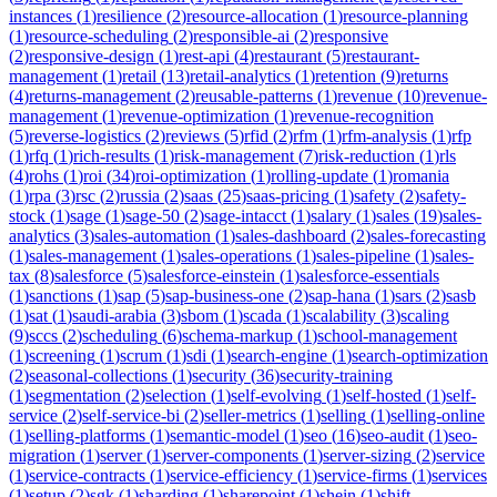
instances
(
1
)
resilience
(
2
)
resource-allocation
(
1
)
resource-planning
(
1
)
resource-scheduling
(
2
)
responsible-ai
(
2
)
responsive
(
2
)
responsive-design
(
1
)
rest-api
(
4
)
restaurant
(
5
)
restaurant-
management
(
1
)
retail
(
13
)
retail-analytics
(
1
)
retention
(
9
)
returns
(
4
)
returns-management
(
2
)
reusable-patterns
(
1
)
revenue
(
10
)
revenue-
management
(
1
)
revenue-optimization
(
1
)
revenue-recognition
(
5
)
reverse-logistics
(
2
)
reviews
(
5
)
rfid
(
2
)
rfm
(
1
)
rfm-analysis
(
1
)
rfp
(
1
)
rfq
(
1
)
rich-results
(
1
)
risk-management
(
7
)
risk-reduction
(
1
)
rls
(
4
)
rohs
(
1
)
roi
(
34
)
roi-optimization
(
1
)
rolling-update
(
1
)
romania
(
1
)
rpa
(
3
)
rsc
(
2
)
russia
(
2
)
saas
(
25
)
saas-pricing
(
1
)
safety
(
2
)
safety-
stock
(
1
)
sage
(
1
)
sage-50
(
2
)
sage-intacct
(
1
)
salary
(
1
)
sales
(
19
)
sales-
analytics
(
3
)
sales-automation
(
1
)
sales-dashboard
(
2
)
sales-forecasting
(
1
)
sales-management
(
1
)
sales-operations
(
1
)
sales-pipeline
(
1
)
sales-
tax
(
8
)
salesforce
(
5
)
salesforce-einstein
(
1
)
salesforce-essentials
(
1
)
sanctions
(
1
)
sap
(
5
)
sap-business-one
(
2
)
sap-hana
(
1
)
sars
(
2
)
sasb
(
1
)
sat
(
1
)
saudi-arabia
(
3
)
sbom
(
1
)
scada
(
1
)
scalability
(
3
)
scaling
(
9
)
sccs
(
2
)
scheduling
(
6
)
schema-markup
(
1
)
school-management
(
1
)
screening
(
1
)
scrum
(
1
)
sdi
(
1
)
search-engine
(
1
)
search-optimization
(
2
)
seasonal-collections
(
1
)
security
(
36
)
security-training
(
1
)
segmentation
(
2
)
selection
(
1
)
self-evolving
(
1
)
self-hosted
(
1
)
self-
service
(
2
)
self-service-bi
(
2
)
seller-metrics
(
1
)
selling
(
1
)
selling-online
(
1
)
selling-platforms
(
1
)
semantic-model
(
1
)
seo
(
16
)
seo-audit
(
1
)
seo-
migration
(
1
)
server
(
1
)
server-components
(
1
)
server-sizing
(
2
)
service
(
1
)
service-contracts
(
1
)
service-efficiency
(
1
)
service-firms
(
1
)
services
(
1
)
setup
(
2
)
sgk
(
1
)
sharding
(
1
)
sharepoint
(
1
)
shein
(
1
)
shift-