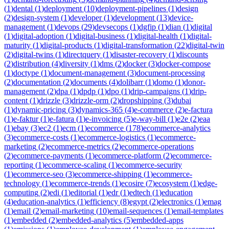
(
1
)
dental
(
1
)
deployment
(
10
)
deployment-pipelines
(
1
)
design
(
2
)
design-system
(
1
)
developer
(
1
)
development
(
13
)
device-
management
(
1
)
devops
(
29
)
devsecops
(
1
)
dgfip
(
1
)
dian
(
1
)
digital
(
1
)
digital-adoption
(
1
)
digital-business
(
1
)
digital-health
(
1
)
digital-
maturity
(
1
)
digital-products
(
1
)
digital-transformation
(
22
)
digital-twin
(
2
)
digital-twins
(
1
)
directquery
(
1
)
disaster-recovery
(
1
)
discounts
(
2
)
distribution
(
4
)
diversity
(
1
)
dms
(
2
)
docker
(
3
)
docker-compose
(
1
)
doctype
(
1
)
document-management
(
3
)
document-processing
(
2
)
documentation
(
2
)
documents
(
4
)
dolibarr
(
1
)
domo
(
1
)
donor-
management
(
2
)
dpa
(
1
)
dpdp
(
1
)
dpo
(
1
)
drip-campaigns
(
1
)
drip-
content
(
1
)
drizzle
(
3
)
drizzle-orm
(
2
)
dropshipping
(
3
)
dubai
(
1
)
dynamic-pricing
(
3
)
dynamics-365
(
4
)
e-commerce
(
2
)
e-factura
(
1
)
e-faktur
(
1
)
e-fatura
(
1
)
e-invoicing
(
5
)
e-way-bill
(
1
)
e2e
(
2
)
eaa
(
1
)
ebay
(
3
)
ec2
(
1
)
ecm
(
1
)
ecommerce
(
178
)
ecommerce-analytics
(
3
)
ecommerce-costs
(
1
)
ecommerce-logistics
(
1
)
ecommerce-
marketing
(
2
)
ecommerce-metrics
(
2
)
ecommerce-operations
(
2
)
ecommerce-payments
(
1
)
ecommerce-platform
(
2
)
ecommerce-
reporting
(
1
)
ecommerce-scaling
(
1
)
ecommerce-security
(
1
)
ecommerce-seo
(
3
)
ecommerce-shipping
(
1
)
ecommerce-
technology
(
1
)
ecommerce-trends
(
1
)
ecosire
(
7
)
ecosystem
(
1
)
edge-
computing
(
2
)
edi
(
1
)
editorial
(
1
)
edr
(
1
)
edtech
(
1
)
education
(
4
)
education-analytics
(
1
)
efficiency
(
8
)
egypt
(
2
)
electronics
(
1
)
emag
(
1
)
email
(
2
)
email-marketing
(
10
)
email-sequences
(
1
)
email-templates
(
1
)
embedded
(
2
)
embedded-analytics
(
5
)
embedded-apps