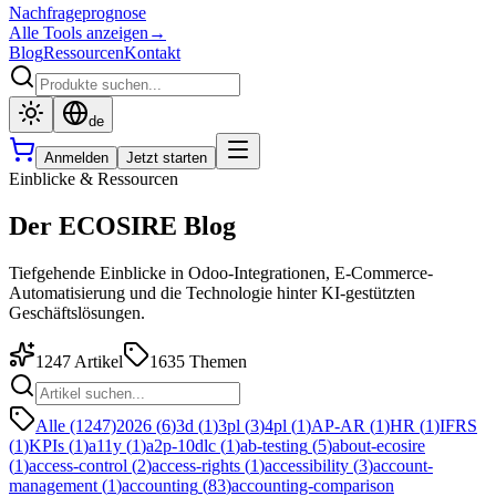
Nachfrageprognose
Alle Tools anzeigen
→
Blog
Ressourcen
Kontakt
de
Anmelden
Jetzt starten
Einblicke & Ressourcen
Der ECOSIRE Blog
Tiefgehende Einblicke in Odoo-Integrationen, E-Commerce-
Automatisierung und die Technologie hinter KI-gestützten
Geschäftslösungen.
1247
Artikel
1635
Themen
Alle (1247)
2026
(
6
)
3d
(
1
)
3pl
(
3
)
4pl
(
1
)
AP-AR
(
1
)
HR
(
1
)
IFRS
(
1
)
KPIs
(
1
)
a11y
(
1
)
a2p-10dlc
(
1
)
ab-testing
(
5
)
about-ecosire
(
1
)
access-control
(
2
)
access-rights
(
1
)
accessibility
(
3
)
account-
management
(
1
)
accounting
(
83
)
accounting-comparison