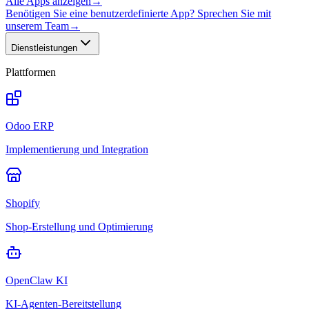
Alle Apps anzeigen
→
Benötigen Sie eine benutzerdefinierte App? Sprechen Sie mit
unserem Team
→
Dienstleistungen
Plattformen
Odoo ERP
Implementierung und Integration
Shopify
Shop-Erstellung und Optimierung
OpenClaw KI
KI-Agenten-Bereitstellung