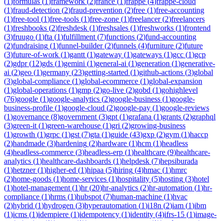
(
1
)
formulas
(
1
)
framework
(
2
)
france
(
1
)
frappe
(
4
)
frappe-cloud
(
1
)
fraud-detection
(
2
)
fraud-prevention
(
2
)
free
(
1
)
free-accounting
(
1
)
free-tool
(
1
)
free-tools
(
1
)
free-zone
(
1
)
freelancer
(
2
)
freelancers
(
1
)
freshbooks
(
2
)
freshdesk
(
1
)
freshsales
(
1
)
freshworks
(
1
)
frontend
(
3
)
fruugo
(
1
)
fta
(
1
)
fulfillment
(
7
)
functions
(
2
)
fund-accounting
(
2
)
fundraising
(
1
)
funnel-builder
(
2
)
funnels
(
4
)
furniture
(
2
)
future
(
3
)
future-of-work
(
1
)
gantt
(
1
)
gateway
(
1
)
gateways
(
1
)
gcc
(
1
)
gcp
(
2
)
gdpr
(
12
)
gds
(
1
)
gemini
(
1
)
general-ai
(
1
)
generation
(
1
)
generative-
ai
(
2
)
geo
(
1
)
germany
(
23
)
getting-started
(
1
)
github-actions
(
3
)
global
(
3
)
global-compliance
(
1
)
global-ecommerce
(
1
)
global-expansion
(
1
)
global-operations
(
1
)
gmp
(
2
)
go-live
(
2
)
gobd
(
1
)
gohighlevel
(
76
)
google
(
1
)
google-analytics
(
2
)
google-business
(
1
)
google-
business-profile
(
1
)
google-cloud
(
2
)
google-pay
(
1
)
google-reviews
(
1
)
governance
(
8
)
government
(
3
)
gpt
(
1
)
grafana
(
1
)
grants
(
2
)
graphql
(
3
)
green-it
(
1
)
green-warehouse
(
1
)
gri
(
2
)
growing-business
(
1
)
growth
(
1
)
grpc
(
1
)
gst
(
7
)
gta
(
1
)
guide
(
43
)
gxp
(
2
)
gym
(
1
)
haccp
(
2
)
handmade
(
3
)
hardening
(
2
)
hardware
(
1
)
hcm
(
1
)
headless
(
4
)
headless-commerce
(
3
)
headless-erp
(
1
)
healthcare
(
9
)
healthcare-
analytics
(
1
)
healthcare-dashboards
(
1
)
helpdesk
(
7
)
hepsiburada
(
1
)
hetzner
(
1
)
higher-ed
(
1
)
hipaa
(
5
)
hiring
(
4
)
hmac
(
1
)
hmrc
(
2
)
home-goods
(
1
)
home-services
(
1
)
hospitality
(
5
)
hosting
(
3
)
hotel
(
1
)
hotel-management
(
1
)
hr
(
20
)
hr-analytics
(
2
)
hr-automation
(
1
)
hr-
compliance
(
1
)
hrms
(
1
)
hubspot
(
7
)
human-machine
(
1
)
hvac
(
2
)
hybrid
(
1
)
hydrogen
(
3
)
hyperautomation
(
1
)
i18n
(
2
)
iam
(
1
)
ibm
(
1
)
icms
(
1
)
idempiere
(
1
)
idempotency
(
1
)
identity
(
4
)
ifrs-15
(
1
)
image-