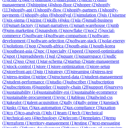
management
(
3
)
shipping
(
4
)
shop-floor
(
2
)
shopee
(
2
)
shopify
(
113
)
shopify-api
(
1
)
shopify-flow
(
1
)
shopify-partners
(
1
)
shopify-
payments
(
1
)
shopify-plus
(
8
)
shopifyql
(
1
)
simulation
(
3
)
sis
(
1
)
sisense
(
1
)
six-sigma
(
1
)
sizing
(
1
)
skills
(
4
)
sku
(
1
)
sla
(
5
)
small-business
(
10
)
smart-factory
(
1
)
smart-narratives
(
1
)
smart-warehouse
(
1
)
smb
(
9
)
sms-marketing
(
5
)
snapshots
(
1
)
snowflake
(
1
)
soc2
(
5
)
social-
commerce
(
5
)
software
(
4
)
software-comparison
(
1
)
software-
development
(
1
)
software-selection
(
2
)
software-stack
(
1
)
solar-energy
(
1
)
solutions
(
1
)
sop
(
2
)
south-africa
(
3
)
south-asia
(
1
)
south-korea
(
1
)
southeast-asia
(
2
)
spc
(
1
)
specialty
(
1
)
speed
(
1
)
speed-optimization
(
2
)
spot
(
1
)
spreadsheets
(
1
)
sql
(
2
)
square
(
1
)
squarespace
(
1
)
ssdlc
(
1
)
ssl
(
2
)
sso
(
2
)
sst
(
1
)
star-schema
(
2
)
startup
(
2
)
state-management
(
1
)
stock-control
(
1
)
store
(
1
)
store-optimization
(
1
)
store-setup
(
2
)
storefront-api
(
3
)
stp
(
1
)
strategy
(
35
)
streaming
(
4
)
stress-test
(
1
)
stress-testing
(
1
)
stripe
(
3
)
structured-data
(
1
)
student-management
(
2
)
student-performance
(
1
)
studio
(
3
)
subscriber
(
1
)
subscription
(
2
)
subscriptions
(
6
)
supplier
(
1
)
supply-chain
(
28
)
support
(
6
)
surveys
(
1
)
sustainability
(
14
)
sustainability-roi
(
1
)
sustainable-ecommerce
(
1
)
sustainable-procurement
(
1
)
sync
(
1
)
tableau
(
3
)
tailwind-css
(
1
)
takealot
(
1
)
talent-acquisition
(
2
)
tally
(
4
)
tally-prime
(
1
)
tanstack
(
1
)
tasks
(
1
)
tax
(
5
)
tax-automation
(
2
)
tax-compliance
(
3
)
taxation
(
1
)
tco
(
5
)
tco-analysis
(
1
)
tds
(
1
)
team
(
1
)
tech
(
1
)
technical
(
1
)
technical-seo
(
4
)
technology
(
2
)
telecom
(
3
)
templates
(
3
)
temu
(
1
)
terraform
(
1
)
territory-management
(
1
)
testing
(
7
)
text-messaging