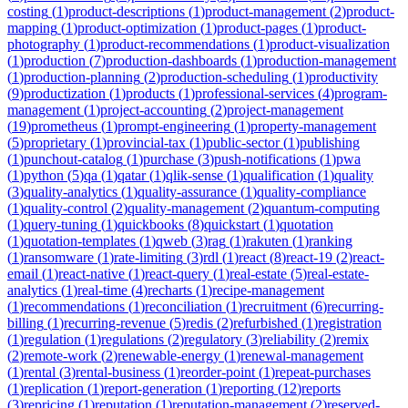
costing
(
1
)
product-descriptions
(
1
)
product-management
(
2
)
product-
mapping
(
1
)
product-optimization
(
1
)
product-pages
(
1
)
product-
photography
(
1
)
product-recommendations
(
1
)
product-visualization
(
1
)
production
(
7
)
production-dashboards
(
1
)
production-management
(
1
)
production-planning
(
2
)
production-scheduling
(
1
)
productivity
(
9
)
productization
(
1
)
products
(
1
)
professional-services
(
4
)
program-
management
(
1
)
project-accounting
(
2
)
project-management
(
19
)
prometheus
(
1
)
prompt-engineering
(
1
)
property-management
(
5
)
proprietary
(
1
)
provincial-tax
(
1
)
public-sector
(
1
)
publishing
(
1
)
punchout-catalog
(
1
)
purchase
(
3
)
push-notifications
(
1
)
pwa
(
1
)
python
(
5
)
qa
(
1
)
qatar
(
1
)
qlik-sense
(
1
)
qualification
(
1
)
quality
(
3
)
quality-analytics
(
1
)
quality-assurance
(
1
)
quality-compliance
(
1
)
quality-control
(
2
)
quality-management
(
2
)
quantum-computing
(
1
)
query-tuning
(
1
)
quickbooks
(
8
)
quickstart
(
1
)
quotation
(
1
)
quotation-templates
(
1
)
qweb
(
3
)
rag
(
1
)
rakuten
(
1
)
ranking
(
1
)
ransomware
(
1
)
rate-limiting
(
3
)
rdl
(
1
)
react
(
8
)
react-19
(
2
)
react-
email
(
1
)
react-native
(
1
)
react-query
(
1
)
real-estate
(
5
)
real-estate-
analytics
(
1
)
real-time
(
4
)
recharts
(
1
)
recipe-management
(
1
)
recommendations
(
1
)
reconciliation
(
1
)
recruitment
(
6
)
recurring-
billing
(
1
)
recurring-revenue
(
5
)
redis
(
2
)
refurbished
(
1
)
registration
(
1
)
regulation
(
1
)
regulations
(
2
)
regulatory
(
3
)
reliability
(
2
)
remix
(
2
)
remote-work
(
2
)
renewable-energy
(
1
)
renewal-management
(
1
)
rental
(
3
)
rental-business
(
1
)
reorder-point
(
1
)
repeat-purchases
(
1
)
replication
(
1
)
report-generation
(
1
)
reporting
(
12
)
reports
(
3
)
repricing
(
1
)
reputation
(
1
)
reputation-management
(
2
)
reserved-