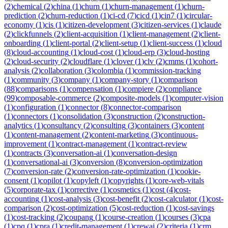
(
2
)
chemical
(
2
)
china
(
1
)
churn
(
1
)
churn-management
(
1
)
churn-
prediction
(
2
)
churn-reduction
(
1
)
ci-cd
(
7
)
cicd
(
1
)
cin7
(
1
)
circular-
economy
(
1
)
cis
(
1
)
citizen-development
(
3
)
citizen-services
(
1
)
claude
(
2
)
clickfunnels
(
2
)
client-acquisition
(
1
)
client-management
(
2
)
client-
onboarding
(
1
)
client-portal
(
2
)
client-setup
(
1
)
client-success
(
1
)
cloud
(
8
)
cloud-accounting
(
1
)
cloud-cost
(
1
)
cloud-erp
(
3
)
cloud-hosting
(
2
)
cloud-security
(
2
)
cloudflare
(
1
)
clover
(
1
)
clv
(
2
)
cmms
(
1
)
cohort-
analysis
(
2
)
collaboration
(
3
)
colombia
(
1
)
commission-tracking
(
1
)
community
(
3
)
company
(
1
)
company-story
(
1
)
comparison
(
88
)
comparisons
(
1
)
compensation
(
1
)
compiere
(
2
)
compliance
(
99
)
composable-commerce
(
2
)
composite-models
(
1
)
computer-vision
(
1
)
configuration
(
1
)
connector
(
8
)
connector-comparison
(
1
)
connectors
(
1
)
consolidation
(
3
)
construction
(
2
)
construction-
analytics
(
1
)
consultancy
(
2
)
consulting
(
3
)
containers
(
3
)
content
(
1
)
content-management
(
2
)
content-marketing
(
3
)
continuous-
improvement
(
1
)
contract-management
(
1
)
contract-review
(
1
)
contracts
(
3
)
conversation-ai
(
1
)
conversation-design
(
1
)
conversational-ai
(
3
)
conversion
(
8
)
conversion-optimization
(
7
)
conversion-rate
(
2
)
conversion-rate-optimization
(
1
)
cookie-
consent
(
1
)
copilot
(
1
)
copyleft
(
1
)
copyrights
(
1
)
core-web-vitals
(
5
)
corporate-tax
(
1
)
corrective
(
1
)
cosmetics
(
1
)
cost
(
4
)
cost-
accounting
(
1
)
cost-analysis
(
3
)
cost-benefit
(
2
)
cost-calculator
(
1
)
cost-
comparison
(
2
)
cost-optimization
(
5
)
cost-reduction
(
1
)
cost-savings
(
1
)
cost-tracking
(
2
)
coupang
(
1
)
course-creation
(
1
)
courses
(
3
)
cpa
(
1
)
cpq
(
1
)
cpra
(
1
)
credit-management
(
1
)
crewai
(
2
)
criteria
(
1
)
crm