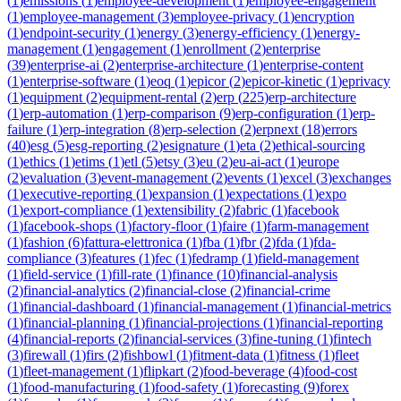
(
1
)
emissions
(
1
)
employee-development
(
1
)
employee-engagement
(
1
)
employee-management
(
3
)
employee-privacy
(
1
)
encryption
(
1
)
endpoint-security
(
1
)
energy
(
3
)
energy-efficiency
(
1
)
energy-
management
(
1
)
engagement
(
1
)
enrollment
(
2
)
enterprise
(
39
)
enterprise-ai
(
2
)
enterprise-architecture
(
1
)
enterprise-content
(
1
)
enterprise-software
(
1
)
eoq
(
1
)
epicor
(
2
)
epicor-kinetic
(
1
)
eprivacy
(
1
)
equipment
(
2
)
equipment-rental
(
2
)
erp
(
225
)
erp-architecture
(
1
)
erp-automation
(
1
)
erp-comparison
(
9
)
erp-configuration
(
1
)
erp-
failure
(
1
)
erp-integration
(
8
)
erp-selection
(
2
)
erpnext
(
18
)
errors
(
40
)
esg
(
5
)
esg-reporting
(
2
)
esignature
(
1
)
eta
(
2
)
ethical-sourcing
(
1
)
ethics
(
1
)
etims
(
1
)
etl
(
5
)
etsy
(
3
)
eu
(
2
)
eu-ai-act
(
1
)
europe
(
2
)
evaluation
(
3
)
event-management
(
2
)
events
(
1
)
excel
(
3
)
exchanges
(
1
)
executive-reporting
(
1
)
expansion
(
1
)
expectations
(
1
)
expo
(
1
)
export-compliance
(
1
)
extensibility
(
2
)
fabric
(
1
)
facebook
(
1
)
facebook-shops
(
1
)
factory-floor
(
1
)
faire
(
1
)
farm-management
(
1
)
fashion
(
6
)
fattura-elettronica
(
1
)
fba
(
1
)
fbr
(
2
)
fda
(
1
)
fda-
compliance
(
3
)
features
(
1
)
fec
(
1
)
fedramp
(
1
)
field-management
(
1
)
field-service
(
1
)
fill-rate
(
1
)
finance
(
10
)
financial-analysis
(
2
)
financial-analytics
(
2
)
financial-close
(
2
)
financial-crime
(
1
)
financial-dashboard
(
1
)
financial-management
(
1
)
financial-metrics
(
1
)
financial-planning
(
1
)
financial-projections
(
1
)
financial-reporting
(
4
)
financial-reports
(
2
)
financial-services
(
3
)
fine-tuning
(
1
)
fintech
(
3
)
firewall
(
1
)
firs
(
2
)
fishbowl
(
1
)
fitment-data
(
1
)
fitness
(
1
)
fleet
(
1
)
fleet-management
(
1
)
flipkart
(
2
)
food-beverage
(
4
)
food-cost
(
1
)
food-manufacturing
(
1
)
food-safety
(
1
)
forecasting
(
9
)
forex