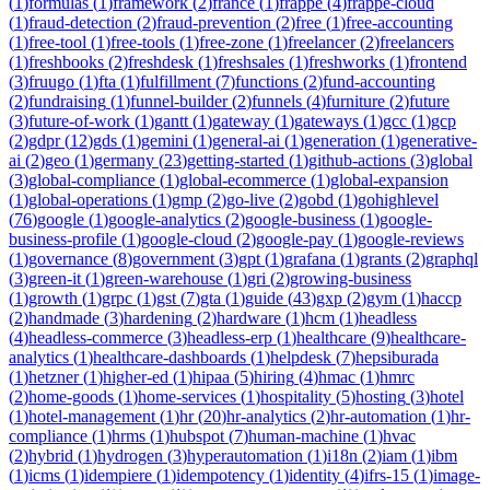
(
1
)
formulas
(
1
)
framework
(
2
)
france
(
1
)
frappe
(
4
)
frappe-cloud
(
1
)
fraud-detection
(
2
)
fraud-prevention
(
2
)
free
(
1
)
free-accounting
(
1
)
free-tool
(
1
)
free-tools
(
1
)
free-zone
(
1
)
freelancer
(
2
)
freelancers
(
1
)
freshbooks
(
2
)
freshdesk
(
1
)
freshsales
(
1
)
freshworks
(
1
)
frontend
(
3
)
fruugo
(
1
)
fta
(
1
)
fulfillment
(
7
)
functions
(
2
)
fund-accounting
(
2
)
fundraising
(
1
)
funnel-builder
(
2
)
funnels
(
4
)
furniture
(
2
)
future
(
3
)
future-of-work
(
1
)
gantt
(
1
)
gateway
(
1
)
gateways
(
1
)
gcc
(
1
)
gcp
(
2
)
gdpr
(
12
)
gds
(
1
)
gemini
(
1
)
general-ai
(
1
)
generation
(
1
)
generative-
ai
(
2
)
geo
(
1
)
germany
(
23
)
getting-started
(
1
)
github-actions
(
3
)
global
(
3
)
global-compliance
(
1
)
global-ecommerce
(
1
)
global-expansion
(
1
)
global-operations
(
1
)
gmp
(
2
)
go-live
(
2
)
gobd
(
1
)
gohighlevel
(
76
)
google
(
1
)
google-analytics
(
2
)
google-business
(
1
)
google-
business-profile
(
1
)
google-cloud
(
2
)
google-pay
(
1
)
google-reviews
(
1
)
governance
(
8
)
government
(
3
)
gpt
(
1
)
grafana
(
1
)
grants
(
2
)
graphql
(
3
)
green-it
(
1
)
green-warehouse
(
1
)
gri
(
2
)
growing-business
(
1
)
growth
(
1
)
grpc
(
1
)
gst
(
7
)
gta
(
1
)
guide
(
43
)
gxp
(
2
)
gym
(
1
)
haccp
(
2
)
handmade
(
3
)
hardening
(
2
)
hardware
(
1
)
hcm
(
1
)
headless
(
4
)
headless-commerce
(
3
)
headless-erp
(
1
)
healthcare
(
9
)
healthcare-
analytics
(
1
)
healthcare-dashboards
(
1
)
helpdesk
(
7
)
hepsiburada
(
1
)
hetzner
(
1
)
higher-ed
(
1
)
hipaa
(
5
)
hiring
(
4
)
hmac
(
1
)
hmrc
(
2
)
home-goods
(
1
)
home-services
(
1
)
hospitality
(
5
)
hosting
(
3
)
hotel
(
1
)
hotel-management
(
1
)
hr
(
20
)
hr-analytics
(
2
)
hr-automation
(
1
)
hr-
compliance
(
1
)
hrms
(
1
)
hubspot
(
7
)
human-machine
(
1
)
hvac
(
2
)
hybrid
(
1
)
hydrogen
(
3
)
hyperautomation
(
1
)
i18n
(
2
)
iam
(
1
)
ibm
(
1
)
icms
(
1
)
idempiere
(
1
)
idempotency
(
1
)
identity
(
4
)
ifrs-15
(
1
)
image-