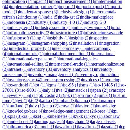
optimization
(
1
)
impact
(
1
)
impact-measurement
(
1
)
implementation
(
44
)
implementation-partner
(
1
)
import
(
1
)
import-export
(
1
)
import-
mode
(
1
)
incident-response
(
3
)
inclusive-design
(
1
)
incremental-
refresh
(
2
)
indexing
(
1
)
india
(
5
)
india-gst
(
2
)
india-marketplace
(
1
)
indonesia
(
2
)
industry
(
4
)
industry-4-0
(
17
)
industry-5-0
(
1
)
industry-erp
(
1
)
industry-specific
(
1
)
industry-wrappers
(
1
)
infor
(
1
)
information-security
(
2
)
infrastructure
(
10
)
infrastructure-as-code
(
1
)
infusionsoft
(
1
)
inp
(
1
)
insightly
(
1
)
insights
(
2
)
inspection
(
1
)
instagram
(
1
)
instagram-shopping
(
2
)
installation
(
1
)
integration
(
63
)
intellectual-property
(
1
)
inter-company
(
1
)
intercompany
(
4
)
internal-controls
(
1
)
internal-documentation
(
1
)
international
(
11
)
international-expansion
(
1
)
international-logistics
(
1
)
international-selling
(
2
)
international-trade
(
1
)
internationalization
(
2
)
intranet
(
1
)
inventory
(
33
)
inventory-analytics
(
1
)
inventory-
forecasting
(
1
)
inventory-management
(
5
)
inventory-optimization
(
1
)
inventory-sync
(
4
)
invoice-processing
(
2
)
invoices
(
1
)
invoicing
(
1
)
ios-android
(
1
)
iot
(
11
)
iqms
(
1
)
isa-95
(
1
)
isms
(
1
)
iso-13485
(
1
)
iso-
27001
(
3
)
iso-9001
(
1
)
italy
(
1
)
iva
(
2
)
jamstack
(
1
)
japan
(
2
)
javascript
(
1
)
jewelry
(
1
)
jit
(
1
)
job-costing
(
2
)
jpk
(
1
)
json-rpc
(
2
)
jumia
(
1
)
just-in-
time
(
1
)
jwt
(
1
)
k6
(
2
)
kafka
(
1
)
kanban
(
3
)
katana
(
1
)
katana-mrp
(
1
)
kaufland
(
2
)
kdv
(
1
)
keap
(
2
)
kenya
(
1
)
klaviyo
(
1
)
knowledge
(
1
)
knowledge-base
(
4
)
knowledge-management
(
2
)
korea
(
1
)
kpi
(
3
)
kpis
(
3
)
kra
(
1
)
ksef
(
1
)
kubernetes
(
1
)
kvkk
(
1
)
kyc
(
1
)
labor-law
(
1
)
landed-cost
(
1
)
landing-pages
(
4
)
langchain
(
3
)
large-datasets
(
1
)
latin-america
(
3
)
launch
(
1
)
law-firm
(
1
)
law-firms
(
1
)
lazada
(
1
)
lcp