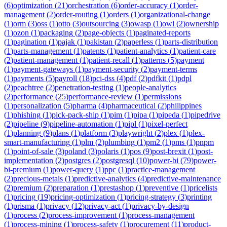
(
6
)
optimization
(
21
)
orchestration
(
6
)
order-accuracy
(
1
)
order-
management
(
2
)
order-routing
(
1
)
orders
(
1
)
organizational-change
(
1
)
orm
(
3
)
oss
(
1
)
otto
(
3
)
outsourcing
(
3
)
owasp
(
1
)
owl
(
2
)
ownership
(
1
)
ozon
(
1
)
packaging
(
2
)
page-objects
(
1
)
paginated-reports
(
1
)
pagination
(
1
)
pajak
(
1
)
pakistan
(
2
)
paperless
(
1
)
parts-distribution
(
1
)
parts-management
(
1
)
patents
(
1
)
patient-analytics
(
1
)
patient-care
(
2
)
patient-management
(
1
)
patient-recall
(
1
)
patterns
(
5
)
payment
(
1
)
payment-gateways
(
1
)
payment-security
(
2
)
payment-terms
(
1
)
payments
(
5
)
payroll
(
18
)
pci-dss
(
4
)
pdf
(
2
)
pdfkit
(
1
)
pdpl
(
2
)
peachtree
(
2
)
penetration-testing
(
1
)
people-analytics
(
2
)
performance
(
25
)
performance-review
(
1
)
permissions
(
1
)
personalization
(
5
)
pharma
(
4
)
pharmaceutical
(
2
)
philippines
(
1
)
phishing
(
1
)
pick-pack-ship
(
1
)
pim
(
1
)
pipa
(
1
)
pipeda
(
1
)
pipedrive
(
2
)
pipeline
(
9
)
pipeline-automation
(
1
)
pipl
(
1
)
pixel-perfect
(
1
)
planning
(
9
)
plans
(
1
)
platform
(
3
)
playwright
(
2
)
plex
(
1
)
plex-
smart-manufacturing
(
1
)
plm
(
2
)
plumbing
(
1
)
pm2
(
1
)
pms
(
1
)
pnpm
(
1
)
point-of-sale
(
3
)
poland
(
3
)
polaris
(
1
)
pos
(
9
)
post-brexit
(
1
)
post-
implementation
(
2
)
postgres
(
2
)
postgresql
(
10
)
power-bi
(
79
)
power-
bi-premium
(
1
)
power-query
(
1
)
ppc
(
1
)
practice-management
(
2
)
precious-metals
(
1
)
predictive-analytics
(
4
)
predictive-maintenance
(
2
)
premium
(
2
)
preparation
(
1
)
prestashop
(
1
)
preventive
(
1
)
pricelists
(
1
)
pricing
(
19
)
pricing-optimization
(
1
)
pricing-strategy
(
3
)
printing
(
1
)
prisma
(
1
)
privacy
(
12
)
privacy-act
(
1
)
privacy-by-design
(
1
)
process
(
2
)
process-improvement
(
1
)
process-management
(
1
)
process-mining
(
1
)
process-safety
(
1
)
procurement
(
11
)
product-