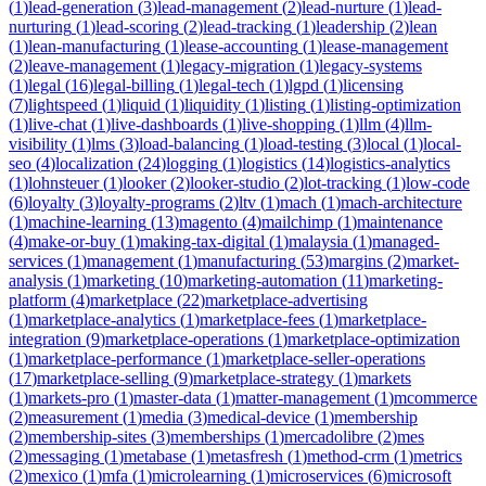
(
1
)
lead-generation
(
3
)
lead-management
(
2
)
lead-nurture
(
1
)
lead-
nurturing
(
1
)
lead-scoring
(
2
)
lead-tracking
(
1
)
leadership
(
2
)
lean
(
1
)
lean-manufacturing
(
1
)
lease-accounting
(
1
)
lease-management
(
2
)
leave-management
(
1
)
legacy-migration
(
1
)
legacy-systems
(
1
)
legal
(
16
)
legal-billing
(
1
)
legal-tech
(
1
)
lgpd
(
1
)
licensing
(
7
)
lightspeed
(
1
)
liquid
(
1
)
liquidity
(
1
)
listing
(
1
)
listing-optimization
(
1
)
live-chat
(
1
)
live-dashboards
(
1
)
live-shopping
(
1
)
llm
(
4
)
llm-
visibility
(
1
)
lms
(
3
)
load-balancing
(
1
)
load-testing
(
3
)
local
(
1
)
local-
seo
(
4
)
localization
(
24
)
logging
(
1
)
logistics
(
14
)
logistics-analytics
(
1
)
lohnsteuer
(
1
)
looker
(
2
)
looker-studio
(
2
)
lot-tracking
(
1
)
low-code
(
6
)
loyalty
(
3
)
loyalty-programs
(
2
)
ltv
(
1
)
mach
(
1
)
mach-architecture
(
1
)
machine-learning
(
13
)
magento
(
4
)
mailchimp
(
1
)
maintenance
(
4
)
make-or-buy
(
1
)
making-tax-digital
(
1
)
malaysia
(
1
)
managed-
services
(
1
)
management
(
1
)
manufacturing
(
53
)
margins
(
2
)
market-
analysis
(
1
)
marketing
(
10
)
marketing-automation
(
11
)
marketing-
platform
(
4
)
marketplace
(
22
)
marketplace-advertising
(
1
)
marketplace-analytics
(
1
)
marketplace-fees
(
1
)
marketplace-
integration
(
9
)
marketplace-operations
(
1
)
marketplace-optimization
(
1
)
marketplace-performance
(
1
)
marketplace-seller-operations
(
17
)
marketplace-selling
(
9
)
marketplace-strategy
(
1
)
markets
(
1
)
markets-pro
(
1
)
master-data
(
1
)
matter-management
(
1
)
mcommerce
(
2
)
measurement
(
1
)
media
(
3
)
medical-device
(
1
)
membership
(
2
)
membership-sites
(
3
)
memberships
(
1
)
mercadolibre
(
2
)
mes
(
2
)
messaging
(
1
)
metabase
(
1
)
metasfresh
(
1
)
method-crm
(
1
)
metrics
(
2
)
mexico
(
1
)
mfa
(
1
)
microlearning
(
1
)
microservices
(
6
)
microsoft