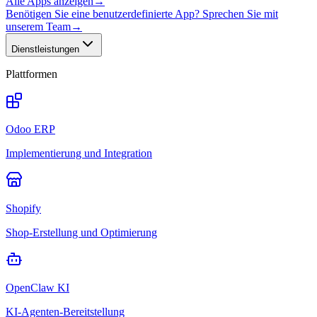
Alle Apps anzeigen
→
Benötigen Sie eine benutzerdefinierte App? Sprechen Sie mit
unserem Team
→
Dienstleistungen
Plattformen
Odoo ERP
Implementierung und Integration
Shopify
Shop-Erstellung und Optimierung
OpenClaw KI
KI-Agenten-Bereitstellung