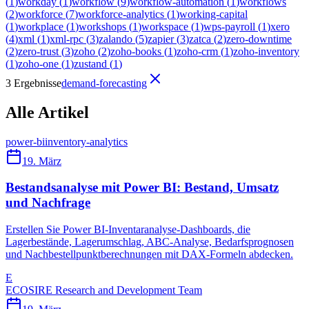
(
1
)
workday
(
1
)
workflow
(
9
)
workflow-automation
(
1
)
workflows
(
2
)
workforce
(
7
)
workforce-analytics
(
1
)
working-capital
(
1
)
workplace
(
1
)
workshops
(
1
)
workspace
(
1
)
wps-payroll
(
1
)
xero
(
4
)
xml
(
1
)
xml-rpc
(
3
)
zalando
(
5
)
zapier
(
3
)
zatca
(
2
)
zero-downtime
(
2
)
zero-trust
(
3
)
zoho
(
2
)
zoho-books
(
1
)
zoho-crm
(
1
)
zoho-inventory
(
1
)
zoho-one
(
1
)
zustand
(
1
)
3 Ergebnisse
demand-forecasting
Alle Artikel
power-bi
inventory-analytics
19. März
Bestandsanalyse mit Power BI: Bestand, Umsatz
und Nachfrage
Erstellen Sie Power BI-Inventaranalyse-Dashboards, die
Lagerbestände, Lagerumschlag, ABC-Analyse, Bedarfsprognosen
und Nachbestellpunktberechnungen mit DAX-Formeln abdecken.
E
ECOSIRE Research and Development Team