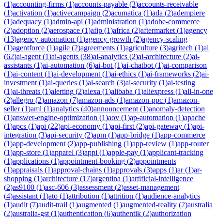
(
1
)
accounting-firms
(
1
)
accounts-payable
(
3
)
accounts-receivable
(
1
)
activation
(
1
)
activecampaign
(
2
)
acumatica
(
1
)
ada
(
2
)
adempiere
(
1
)
adequacy
(
1
)
admin-api
(
1
)
administration
(
1
)
adobe-commerce
(
2
)
adoption
(
2
)
aerospace
(
1
)
afip
(
1
)
africa
(
2
)
aftermarket
(
1
)
agency
(
13
)
agency-automation
(
1
)
agency-growth
(
2
)
agency-scaling
(
1
)
agentforce
(
1
)
agile
(
2
)
agreements
(
1
)
agriculture
(
3
)
agritech
(
1
)
ai
(
62
)
ai-agent
(
1
)
ai-agents
(
38
)
ai-analytics
(
2
)
ai-architecture
(
2
)
ai-
assistants
(
1
)
ai-automation
(
6
)
ai-bot
(
1
)
ai-chatbot
(
1
)
ai-comparison
(
1
)
ai-content
(
1
)
ai-development
(
1
)
ai-ethics
(
1
)
ai-frameworks
(
2
)
ai-
investment
(
1
)
ai-queries
(
1
)
ai-search
(
3
)
ai-security
(
1
)
ai-testing
(
1
)
ai-threats
(
1
)
alerting
(
2
)
alexa
(
1
)
alibaba
(
1
)
aliexpress
(
1
)
all-in-one
(
2
)
allegro
(
2
)
amazon
(
7
)
amazon-ads
(
1
)
amazon-ppc
(
1
)
amazon-
seller
(
1
)
aml
(
1
)
analytics
(
40
)
announcement
(
1
)
anomaly-detection
(
1
)
answer-engine-optimization
(
1
)
aov
(
1
)
ap-automation
(
1
)
apache
(
1
)
apcs
(
1
)
api
(
22
)
api-economy
(
1
)
api-first
(
2
)
api-gateway
(
1
)
api-
integration
(
3
)
api-security
(
2
)
apm
(
1
)
app-bridge
(
1
)
app-commerce
(
1
)
app-development
(
2
)
app-publishing
(
1
)
app-review
(
1
)
app-router
(
1
)
app-store
(
1
)
apparel
(
3
)
appi
(
1
)
apple-pay
(
1
)
applicant-tracking
(
1
)
applications
(
1
)
appointment-booking
(
2
)
appointments
(
1
)
appraisals
(
1
)
approval-chains
(
1
)
approvals
(
3
)
apps
(
1
)
ar
(
1
)
ar-
shopping
(
1
)
architecture
(
17
)
argentina
(
1
)
artificial-intelligence
(
2
)
as9100
(
1
)
asc-606
(
3
)
assessment
(
2
)
asset-management
(
4
)
assistant
(
1
)
ato
(
1
)
attribution
(
1
)
attrition
(
1
)
audience-analytics
(
1
)
audit
(
7
)
audit-trail
(
1
)
augmented
(
1
)
augmented-reality
(
2
)
australia
(
2
)
australia-gst
(
1
)
authentication
(
6
)
authentik
(
2
)
authorization