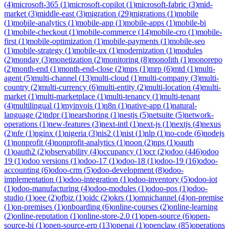
(
4
)
microsoft-365
(
1
)
microsoft-copilot
(
1
)
microsoft-fabric
(
3
)
mid-
market
(
3
)
middle-east
(
3
)
migration
(
29
)
migrations
(
1
)
mobile
(
1
)
mobile-analytics
(
1
)
mobile-app
(
1
)
mobile-apps
(
1
)
mobile-bi
(
1
)
mobile-checkout
(
1
)
mobile-commerce
(
14
)
mobile-cro
(
1
)
mobile-
first
(
1
)
mobile-optimization
(
1
)
mobile-payments
(
1
)
mobile-seo
(
1
)
mobile-strategy
(
1
)
mobile-ux
(
1
)
modernization
(
1
)
modules
(
2
)
monday
(
3
)
monetization
(
2
)
monitoring
(
8
)
monolith
(
1
)
monorepo
(
2
)
month-end
(
1
)
month-end-close
(
2
)
mps
(
1
)
mrp
(
6
)
mtd
(
1
)
multi-
agent
(
5
)
multi-channel
(
13
)
multi-cloud
(
1
)
multi-company
(
3
)
multi-
country
(
2
)
multi-currency
(
6
)
multi-entity
(
2
)
multi-location
(
4
)
multi-
market
(
1
)
multi-marketplace
(
1
)
multi-tenancy
(
1
)
multi-tenant
(
4
)
multilingual
(
1
)
myinvois
(
1
)
n8n
(
1
)
native-app
(
1
)
natural-
language
(
2
)
ndpr
(
1
)
nearshoring
(
1
)
nestjs
(
5
)
netsuite
(
5
)
network-
operations
(
1
)
new-features
(
3
)
next-intl
(
1
)
next-js
(
1
)
nextjs
(
4
)
nexus
(
2
)
nfe
(
1
)
nginx
(
1
)
nigeria
(
3
)
nis2
(
1
)
nist
(
1
)
nlp
(
1
)
no-code
(
6
)
nodejs
(
1
)
nonprofit
(
4
)
nonprofit-analytics
(
1
)
noon
(
2
)
nps
(
1
)
oauth
(
1
)
oauth2
(
2
)
observability
(
4
)
occupancy
(
1
)
ocr
(
2
)
odoo
(
446
)
odoo
19
(
1
)
odoo versions
(
1
)
odoo-17
(
1
)
odoo-18
(
1
)
odoo-19
(
16
)
odoo-
accounting
(
6
)
odoo-crm
(
5
)
odoo-development
(
8
)
odoo-
implementation
(
1
)
odoo-integration
(
1
)
odoo-inventory
(
5
)
odoo-iot
(
1
)
odoo-manufacturing
(
4
)
odoo-modules
(
1
)
odoo-pos
(
1
)
odoo-
studio
(
1
)
oee
(
2
)
ofbiz
(
1
)
oidc
(
2
)
okrs
(
1
)
omnichannel
(
4
)
on-premise
(
1
)
on-premises
(
1
)
onboarding
(
6
)
online-courses
(
2
)
online-learning
(
2
)
online-reputation
(
1
)
online-store-2.0
(
1
)
open-source
(
6
)
open-
source-bi
(
1
)
open-source-erp
(
13
)
openai
(
1
)
openclaw
(
85
)
operations