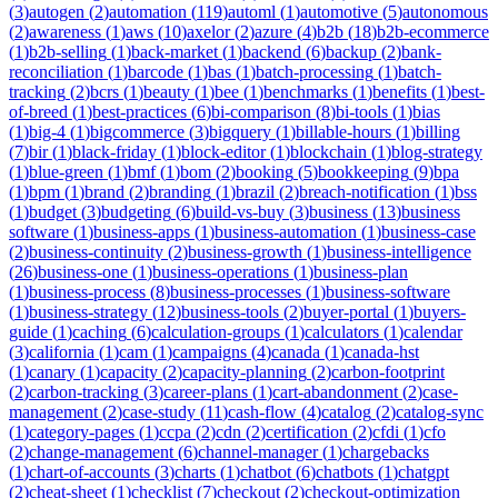
(
3
)
autogen
(
2
)
automation
(
119
)
automl
(
1
)
automotive
(
5
)
autonomous
(
2
)
awareness
(
1
)
aws
(
10
)
axelor
(
2
)
azure
(
4
)
b2b
(
18
)
b2b-ecommerce
(
1
)
b2b-selling
(
1
)
back-market
(
1
)
backend
(
6
)
backup
(
2
)
bank-
reconciliation
(
1
)
barcode
(
1
)
bas
(
1
)
batch-processing
(
1
)
batch-
tracking
(
2
)
bcrs
(
1
)
beauty
(
1
)
bee
(
1
)
benchmarks
(
1
)
benefits
(
1
)
best-
of-breed
(
1
)
best-practices
(
6
)
bi-comparison
(
8
)
bi-tools
(
1
)
bias
(
1
)
big-4
(
1
)
bigcommerce
(
3
)
bigquery
(
1
)
billable-hours
(
1
)
billing
(
7
)
bir
(
1
)
black-friday
(
1
)
block-editor
(
1
)
blockchain
(
1
)
blog-strategy
(
1
)
blue-green
(
1
)
bmf
(
1
)
bom
(
2
)
booking
(
5
)
bookkeeping
(
9
)
bpa
(
1
)
bpm
(
1
)
brand
(
2
)
branding
(
1
)
brazil
(
2
)
breach-notification
(
1
)
bss
(
1
)
budget
(
3
)
budgeting
(
6
)
build-vs-buy
(
3
)
business
(
13
)
business
software
(
1
)
business-apps
(
1
)
business-automation
(
1
)
business-case
(
2
)
business-continuity
(
2
)
business-growth
(
1
)
business-intelligence
(
26
)
business-one
(
1
)
business-operations
(
1
)
business-plan
(
1
)
business-process
(
8
)
business-processes
(
1
)
business-software
(
1
)
business-strategy
(
12
)
business-tools
(
2
)
buyer-portal
(
1
)
buyers-
guide
(
1
)
caching
(
6
)
calculation-groups
(
1
)
calculators
(
1
)
calendar
(
3
)
california
(
1
)
cam
(
1
)
campaigns
(
4
)
canada
(
1
)
canada-hst
(
1
)
canary
(
1
)
capacity
(
2
)
capacity-planning
(
2
)
carbon-footprint
(
2
)
carbon-tracking
(
3
)
career-plans
(
1
)
cart-abandonment
(
2
)
case-
management
(
2
)
case-study
(
11
)
cash-flow
(
4
)
catalog
(
2
)
catalog-sync
(
1
)
category-pages
(
1
)
ccpa
(
2
)
cdn
(
2
)
certification
(
2
)
cfdi
(
1
)
cfo
(
2
)
change-management
(
6
)
channel-manager
(
1
)
chargebacks
(
1
)
chart-of-accounts
(
3
)
charts
(
1
)
chatbot
(
6
)
chatbots
(
1
)
chatgpt
(
2
)
cheat-sheet
(
1
)
checklist
(
7
)
checkout
(
2
)
checkout-optimization