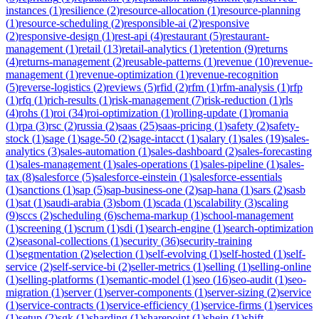
instances
(
1
)
resilience
(
2
)
resource-allocation
(
1
)
resource-planning
(
1
)
resource-scheduling
(
2
)
responsible-ai
(
2
)
responsive
(
2
)
responsive-design
(
1
)
rest-api
(
4
)
restaurant
(
5
)
restaurant-
management
(
1
)
retail
(
13
)
retail-analytics
(
1
)
retention
(
9
)
returns
(
4
)
returns-management
(
2
)
reusable-patterns
(
1
)
revenue
(
10
)
revenue-
management
(
1
)
revenue-optimization
(
1
)
revenue-recognition
(
5
)
reverse-logistics
(
2
)
reviews
(
5
)
rfid
(
2
)
rfm
(
1
)
rfm-analysis
(
1
)
rfp
(
1
)
rfq
(
1
)
rich-results
(
1
)
risk-management
(
7
)
risk-reduction
(
1
)
rls
(
4
)
rohs
(
1
)
roi
(
34
)
roi-optimization
(
1
)
rolling-update
(
1
)
romania
(
1
)
rpa
(
3
)
rsc
(
2
)
russia
(
2
)
saas
(
25
)
saas-pricing
(
1
)
safety
(
2
)
safety-
stock
(
1
)
sage
(
1
)
sage-50
(
2
)
sage-intacct
(
1
)
salary
(
1
)
sales
(
19
)
sales-
analytics
(
3
)
sales-automation
(
1
)
sales-dashboard
(
2
)
sales-forecasting
(
1
)
sales-management
(
1
)
sales-operations
(
1
)
sales-pipeline
(
1
)
sales-
tax
(
8
)
salesforce
(
5
)
salesforce-einstein
(
1
)
salesforce-essentials
(
1
)
sanctions
(
1
)
sap
(
5
)
sap-business-one
(
2
)
sap-hana
(
1
)
sars
(
2
)
sasb
(
1
)
sat
(
1
)
saudi-arabia
(
3
)
sbom
(
1
)
scada
(
1
)
scalability
(
3
)
scaling
(
9
)
sccs
(
2
)
scheduling
(
6
)
schema-markup
(
1
)
school-management
(
1
)
screening
(
1
)
scrum
(
1
)
sdi
(
1
)
search-engine
(
1
)
search-optimization
(
2
)
seasonal-collections
(
1
)
security
(
36
)
security-training
(
1
)
segmentation
(
2
)
selection
(
1
)
self-evolving
(
1
)
self-hosted
(
1
)
self-
service
(
2
)
self-service-bi
(
2
)
seller-metrics
(
1
)
selling
(
1
)
selling-online
(
1
)
selling-platforms
(
1
)
semantic-model
(
1
)
seo
(
16
)
seo-audit
(
1
)
seo-
migration
(
1
)
server
(
1
)
server-components
(
1
)
server-sizing
(
2
)
service
(
1
)
service-contracts
(
1
)
service-efficiency
(
1
)
service-firms
(
1
)
services
(
1
)
setup
(
2
)
sgk
(
1
)
sharding
(
1
)
sharepoint
(
1
)
shein
(
1
)
shift-