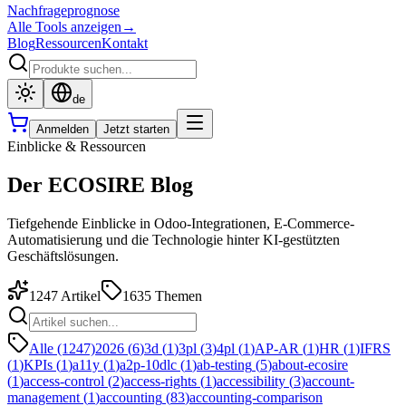
Nachfrageprognose
Alle Tools anzeigen
→
Blog
Ressourcen
Kontakt
de
Anmelden
Jetzt starten
Einblicke & Ressourcen
Der ECOSIRE Blog
Tiefgehende Einblicke in Odoo-Integrationen, E-Commerce-
Automatisierung und die Technologie hinter KI-gestützten
Geschäftslösungen.
1247
Artikel
1635
Themen
Alle (1247)
2026
(
6
)
3d
(
1
)
3pl
(
3
)
4pl
(
1
)
AP-AR
(
1
)
HR
(
1
)
IFRS
(
1
)
KPIs
(
1
)
a11y
(
1
)
a2p-10dlc
(
1
)
ab-testing
(
5
)
about-ecosire
(
1
)
access-control
(
2
)
access-rights
(
1
)
accessibility
(
3
)
account-
management
(
1
)
accounting
(
83
)
accounting-comparison