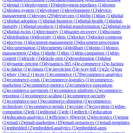
(
1
)
dental
(
1
)
deployment
(
10
)
deployment-pipelines
(
1
)
design
(
2
)
design-system
(
1
)
developer
(
1
)
development
(
13
)
device-
management
(
1
)
devops
(
29
)
devsecops
(
1
)
dgfip
(
1
)
dian
(
1
)
digital
(
1
)
digital-adoption
(
1
)
digital-business
(
1
)
digital-health
(
1
)
digital-
maturity
(
1
)
digital-products
(
1
)
digital-transformation
(
22
)
digital-twin
(
2
)
digital-twins
(
1
)
directquery
(
1
)
disaster-recovery
(
1
)
discounts
(
2
)
distribution
(
4
)
diversity
(
1
)
dms
(
2
)
docker
(
3
)
docker-compose
(
1
)
doctype
(
1
)
document-management
(
3
)
document-processing
(
2
)
documentation
(
2
)
documents
(
4
)
dolibarr
(
1
)
domo
(
1
)
donor-
management
(
2
)
dpa
(
1
)
dpdp
(
1
)
dpo
(
1
)
drip-campaigns
(
1
)
drip-
content
(
1
)
drizzle
(
3
)
drizzle-orm
(
2
)
dropshipping
(
3
)
dubai
(
1
)
dynamic-pricing
(
3
)
dynamics-365
(
4
)
e-commerce
(
2
)
e-factura
(
1
)
e-faktur
(
1
)
e-fatura
(
1
)
e-invoicing
(
5
)
e-way-bill
(
1
)
e2e
(
2
)
eaa
(
1
)
ebay
(
3
)
ec2
(
1
)
ecm
(
1
)
ecommerce
(
178
)
ecommerce-analytics
(
3
)
ecommerce-costs
(
1
)
ecommerce-logistics
(
1
)
ecommerce-
marketing
(
2
)
ecommerce-metrics
(
2
)
ecommerce-operations
(
2
)
ecommerce-payments
(
1
)
ecommerce-platform
(
2
)
ecommerce-
reporting
(
1
)
ecommerce-scaling
(
1
)
ecommerce-security
(
1
)
ecommerce-seo
(
3
)
ecommerce-shipping
(
1
)
ecommerce-
technology
(
1
)
ecommerce-trends
(
1
)
ecosire
(
7
)
ecosystem
(
1
)
edge-
computing
(
2
)
edi
(
1
)
editorial
(
1
)
edr
(
1
)
edtech
(
1
)
education
(
4
)
education-analytics
(
1
)
efficiency
(
8
)
egypt
(
2
)
electronics
(
1
)
emag
(
1
)
email
(
2
)
email-marketing
(
10
)
email-sequences
(
1
)
email-templates
(
1
)
embedded
(
2
)
embedded-analytics
(
5
)
embedded-apps