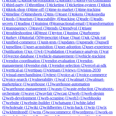
(
1
)
textile
(
2
)
theme-development
(
2
)
themes
(
1
)
theory-of-constraints
(
1
)
third-party
(
1
)
throttling
(
1
)
ticketing
(
1
)
ticketing-system
(
1
)
tiktok
(
1
)
tiktok-shop
(
4
)
time-off
(
1
)
time-to-market
(
1
)
time-tracking
(
2
)
timeline
(
5
)
timesheets
(
2
)
tms
(
1
)
toast
(
1
)
tokens
(
3
)
tokopedia
(
1
)
tools
(
1
)
tourism
(
1
)
traceability
(
6
)
tracking
(
2
)
trade
(
1
)
trade-
secrets
(
1
)
trading
(
1
)
training
(
8
)
transactional-email
(
1
)
transformation
(
1
)
transparency
(
3
)
travel
(
3
)
trends
(
2
)
trendyol
(
1
)
triage
(
1
)
troubleshooting
(
40
)
trust
(
1
)
tryton
(
1
)
tuning
(
2
)
turborepo
(
1
)
turkey
(
4
)
tutorial
(
50
)
typescript
(
4
)
uae
(
3
)
uat
(
1
)
uk
(
2
)
uk-vat
(
1
)
unified-commerce
(
1
)
unit-tests
(
1
)
updates
(
1
)
upgrade
(
3
)
upsell
(
1
)
upselling
(
1
)
user-acquisition
(
1
)
user-adoption
(
2
)
user-experience
(
3
)
utilization
(
1
)
ux
(
1
)
v4
(
1
)
validation
(
1
)
variance-analysis
(
1
)
vat
(
16
)
vector-database
(
1
)
vehicle-management
(
1
)
vehicle-tracking
(
1
)
vendor-coordination
(
1
)
vendor-evaluation
(
1
)
vendor-
management
(
4
)
vendor-risk
(
1
)
vendor-selection
(
2
)
vercel-ai-sdk
(
1
)
vertical-ai
(
1
)
vertipaq
(
1
)
vietnam
(
1
)
views
(
1
)
vision-2030
(
1
)
visual-merchandising
(
1
)
vitest
(
1
)
voice-ai
(
1
)
voice-commerce
(
2
)
voice-search
(
1
)
vulnerability
(
1
)
waf
(
1
)
walmart
(
3
)
walmart-
marketplace
(
1
)
warehouse
(
13
)
warehouse-automation
(
2
)
warehouse-management
(
1
)
wasm
(
1
)
waste-reduction
(
2
)
watsonx-
orchestrate
(
1
)
wave
(
2
)
wayfair
(
2
)
wcag
(
2
)
web
(
1
)
web-design
(
2
)
web-development
(
1
)
web-scraping
(
1
)
web3
(
1
)
webhooks
(
7
)
website
(
1
)
website-builder
(
1
)
whatsapp
(
1
)
white-label
(
6
)
wholesale
(
12
)
wiki
(
2
)
wildberries
(
1
)
win-back
(
1
)
wip
(
1
)
wix
(
2
)
wkhtmltopdf
(
1
)
wms
(
5
)
woocommerce
(
8
)
wordpress
(
1
)
work-os