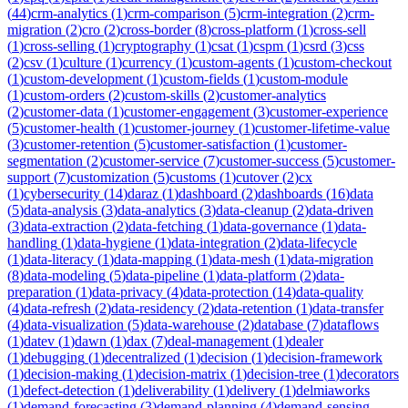
(
44
)
crm-analytics
(
1
)
crm-comparison
(
5
)
crm-integration
(
2
)
crm-
migration
(
2
)
cro
(
2
)
cross-border
(
8
)
cross-platform
(
1
)
cross-sell
(
1
)
cross-selling
(
1
)
cryptography
(
1
)
csat
(
1
)
cspm
(
1
)
csrd
(
3
)
css
(
2
)
csv
(
1
)
culture
(
1
)
currency
(
1
)
custom-agents
(
1
)
custom-checkout
(
1
)
custom-development
(
1
)
custom-fields
(
1
)
custom-module
(
1
)
custom-orders
(
2
)
custom-skills
(
2
)
customer-analytics
(
2
)
customer-data
(
1
)
customer-engagement
(
3
)
customer-experience
(
5
)
customer-health
(
1
)
customer-journey
(
1
)
customer-lifetime-value
(
3
)
customer-retention
(
5
)
customer-satisfaction
(
1
)
customer-
segmentation
(
2
)
customer-service
(
7
)
customer-success
(
5
)
customer-
support
(
7
)
customization
(
5
)
customs
(
1
)
cutover
(
2
)
cx
(
1
)
cybersecurity
(
14
)
daraz
(
1
)
dashboard
(
2
)
dashboards
(
16
)
data
(
5
)
data-analysis
(
3
)
data-analytics
(
3
)
data-cleanup
(
2
)
data-driven
(
3
)
data-extraction
(
2
)
data-fetching
(
1
)
data-governance
(
1
)
data-
handling
(
1
)
data-hygiene
(
1
)
data-integration
(
2
)
data-lifecycle
(
1
)
data-literacy
(
1
)
data-mapping
(
1
)
data-mesh
(
1
)
data-migration
(
8
)
data-modeling
(
5
)
data-pipeline
(
1
)
data-platform
(
2
)
data-
preparation
(
1
)
data-privacy
(
4
)
data-protection
(
14
)
data-quality
(
4
)
data-refresh
(
2
)
data-residency
(
2
)
data-retention
(
1
)
data-transfer
(
4
)
data-visualization
(
5
)
data-warehouse
(
2
)
database
(
7
)
dataflows
(
1
)
datev
(
1
)
dawn
(
1
)
dax
(
7
)
deal-management
(
1
)
dealer
(
1
)
debugging
(
1
)
decentralized
(
1
)
decision
(
1
)
decision-framework
(
1
)
decision-making
(
1
)
decision-matrix
(
1
)
decision-tree
(
1
)
decorators
(
1
)
defect-detection
(
1
)
deliverability
(
1
)
delivery
(
1
)
delmiaworks
(
1
)
demand-forecasting
(
3
)
demand-planning
(
4
)
demand-sensing